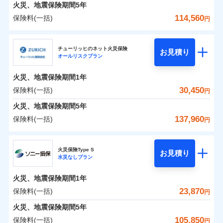
火災 1年
地震 1年
火災、地震保険期間
5年
114,560
保険料(一括)
円
0
15,844
4,950
建物
円
円
円
日新火災海上保険株式会社
チューリッヒのネット火災保険
お見積り
オールリスクプラン
0
6,443
1,650
日新火災海上保険株式会社のおすすめポイント
家財
円
円
円
火災、地震保険期間
1年
保険料（一括）内訳
01
POINT
30,450
保険料(一括)
円
火災 1年
地震 1年
火災、地震保険期間
5年
137,960
保険料(一括)
円
イチオシ
02
POINT
0
13,100
4,950
建物
円
円
円
チューリッヒ保険会社
ソニー損保の新ネット火災保険は、補償の組合せが自
火災保険Type S
お見積り
水災なしプラン
0
5,700
1,650
チューリッヒ保険会社のおすすめポイント
家財
円
由だから、必要な補償に絞って選べます。
円
円
しかも「地震上乗せ特約（全半損時のみ）」で、地震
火災、地震保険期間
1年
保険料（一括）内訳
01
POINT
の被害にも火災保険の保険金額に対して最大100％で備
23,870
保険料(一括)
円
えられます（一部損は対象外）。
火災 1年
地震 1年
火災、地震保険期間
5年
105,850
保険料(一括)
円