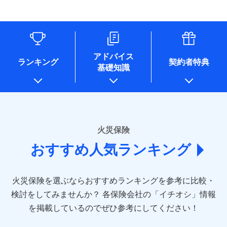
す。
連する当社および提携会社のサービスを案内、提供するため
象となる場合があります。）
水道管修理費用
リフォーム相談サービス
ドコモスマート保険ナビ編集部の評価
（なお、当社は複数の保険会社と取引があり、取得した個人
付帯サービス
※1破損・汚損の免責額5万円
※5地震火災費用の取扱いはなし
付帯サービス
住まいの緊急かけつけサービス
地震火災費用
長期優良住宅の維持保全サポートサー
情報を取引のある他の保険会社の商品・サービスをご提案す
※2水まわりトラブル、カギ開け対
※6火災・風災等の事故により建物に
ビス
るために利用させていただくことがあります。）
応、ガラス破損の場合に60分までの
損害が生じたとき、日新火災がご案内
ソニー損保の新ネット火災保険は、補償の組合せが
各種セミナーの開催のため
簡易作業無料でご提供いたします。弊
保険証券の不発行に関する特約（500
クレジットカード
する修理業者（指定工務店）が建物の
適用される割引
自由だから、必要な補償に絞って選べます。
コンサルティングサービスの実施のため
社提携業者にて24時間365日受付。受
円）
クレジットカード
修理を行います。
コンビニ払い
アドバイス
補償内容
チューリッヒ保険会社で
アンケートやキャンペーン等の実施のため
払込方法
付後、専門業者が対応に向かいます。
ランキング
契約者特典
しかも、「地震上乗せ特約（全半損時のみ）」で、
コンビニ払い
説明事項
口座振替
基礎知識
上記に係る案内・手続き・管理等付帯業務を行うため
お見積もり
払込方法
ガラス破損の対応時間は9時～20時と
その他条件
住まいのアシスタンスサービス
地震の被害にも最大100％で備えられます。
※2
募集文書番号
口座振替
銀行振込
* 当社が委託を受けている保険会社の情報は、保険会社
なります。
免責金額（自己負
銀行振込
※3クレジットカード会社の分割払い
のホームページに掲載しておりますので、ご確認くださ
チューリッヒ保険会社の
免責金額なし
WEB見積もり+メールアドレス登録後
担額）
が可能なことがあります。詳しくは各
一括払
詳細を見る
い。
から4営業日+1日以降、お客さまが決
クレジットカード会社にご確認くださ
備考
一括払
支払方法
年払い
済した時点で保険のお申し込みと完了
い。
臨時費用
支払方法
年払い
■損害保険
となります。
月払い
火災保険
見積もりや保険会社とのご契約に先立ち、当社が提供する
ソニー損害保険株式会社で
損害防止費用
月払い
あいおいニッセイ同和損害保険株式会社
募集文書番号
ドコモスマート保険ナビの利用規約と個人情報の取扱いに
お見積もり
ドコモスマート保険ナビ編集部の評価
残存物取片づけ費用
付帯される費用保
おすすめ人気ランキング
(https://www.aioinissaydowa.co.jp/)
ネット申込
クレジットカード
※3
同意いただく必要があります。詳細について、以下をご確
険金
失火見舞費用
ネット申込
アクサ損害保険株式会社 (https://www.axa-
※2
申込方法
郵送
コンビニ払い
認ください。
払込方法
direct.co.jp/)
水道管修理費用
申込方法
郵送
※3
全国の優良工務店とタッグを組み、「高品質な修理」
見積もりや保険会社とのご契約に先立ち、当社が提供する
対面
口座振替
ドコモスマート保険ナビサービス利用規約
火災保険を選ぶならおすすめランキングを参考に比較・
アニコム損害保険株式会社 (https://www.anicom-
地震火災費用
対面
ドコモスマート保険ナビの利用規約と個人情報の取扱いに
※4
と「保険金のお支払」をワンセットで提供する火災保
銀行振込
当社による個人情報の取扱いについて（プライバシー
sompo.co.jp/)
同意いただく必要があります。詳細について、以下をご確
検討をしてみませんか？
始期日
2025/10/01
各保険会社の「イチオシ」情報
険です。補償の選択は自由自在で、お申込みはPC・ス
ポリシー）
東京海上ダイレクト損害保険株式会社
その他付帯される
認ください。
始期日
2024/10/01
一括払
マホで24時間受付可能です。住宅トラブル応急サービ
を掲載しているのでぜひ参考にしてください！
修理付帯費用
ドコモスマート保険ナビ編集部の評価
費用の補償
(https://www.e-design.net/)
説明事項
※1水災料率は最低リスク区分を適用
支払方法
ドコモスマート保険ナビサービス利用規約
年払い
ス「すまいのサポート24」は水まわり、玄関カギの紛
AIG損害保険株式会社
※1破損・汚損、水ぬれは自己負担額