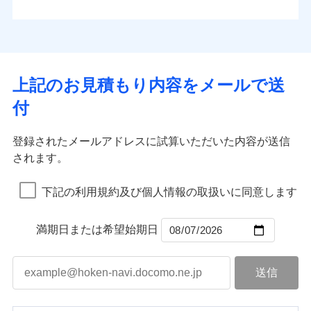
払込方法
お客さまのニーズから補償を考え、設計することで
水道管修理費用
※4
対面
口座振替
合理的な保険料を実現することができます。さらに
水災
盗難
地震火災費用
※5
銀行振込
上半期
新規契約数ランキング
水濡れ
各種割引が充実！
免責金額（自己負
始期日
2025/10/01
※1
免責金額なし
※1
騒擾（じょう）
担額）
補償内容
その他付帯される
大切な住まいを守るための各種サポート機能をご用
外部からの落下・
破損・汚損
一括払
イチオシ
02
修理付帯費用
POINT
費用の補償
当社火災保険新規契約者数より算出[
年
飛来・衝突
月]（ドコモスマート保険
意、住宅トラブル応急サービス「すまいのサポート
※1水災料率は最低リスク区分を適用
支払方法
年払い
上記のお見積もり内容をメールで送
臨時費用
ナビ調べ）
説明事項
※2雑危険（盗難を除く）および破汚
24」、住まいをメンテナンスする際の無料の「リフ
火災、自然災害、盗難などトータルでカバーし、大
月払い
損害防止費用
免責金額（自己負
損において、自己負担額5万円
インターネット割引
付
免責金額なし
ォーム相談サービス」、「長期優良住宅の維持保全
※1
切な住まいをお守りします！
担額）
残存物取片づけ費用
適用される割引
指定工務店割引
付帯される費用の
サポートサービス」をご提供します。
ネット申込
水まわりトラブル、カギ開け対応など「住まいのア
補償
募集文書番号
失火見舞費用
建築年割引
申込方法
郵送
登録されたメールアドレスに試算いただいた内容が送信
お家ドクター火災保険Web（すまいの保険）のお見
臨時費用
シスタンスサービス」が無料付帯
水道管修理費用
対面
されます。
積もり・お申込みはネットで完結！
損害防止費用
その他条件
指定工務店特約
補償の対象やお客さまの状況に応じたさまざまな割
※6
地震火災費用
上半期
新規契約数ランキング
ランキングをもっと見る
残存物取片づけ費用
付帯される費用保
引をご用意！
始期日
2026/08/01
険金
下記の利用規約及び個人情報の取扱いに同意します
失火見舞費用
すまいのサポート24
適用される割引
建築年割引
補償の範囲
？
03
POINT
当社火災保険新規契約者数より算出[
年
月]（ドコモスマート保険
水道管修理費用
リフォーム相談サービス
付帯サービス
※1破損・汚損の免責額5万円
ナビ調べ）
ドコモスマート保険ナビ編集部の評価
補償の範囲
付帯サービス
住まいの緊急かけつけサービス
地震火災費用
長期優良住宅の維持保全サポートサー
？
03
満期日または希望始期日
POINT
※2水まわりトラブル、カギ開け対
ビス
応、ガラス破損の場合に60分までの
火災
風災・雹（ひょ
簡易作業無料でご提供いたします。弊
保険証券の不発行に関する特約（500
クレジットカード
ソニー損保の新ネット火災保険は、補償の組合せが
適用される割引
落雷
う）災、雪災
社提携業者にて24時間365日受付。受
円）
クレジットカード
コンビニ払い
火災
補償内容
風災・雹（ひょ
破裂・爆発
自由だから、必要な補償に絞って選べます。
払込方法
付後、専門業者が対応に向かいます。
落雷
コンビニ払い
う）災、雪災
説明事項
口座振替
払込方法
ガラス破損の対応時間は9時～20時と
しかも、「地震上乗せ特約（全半損時のみ）」で、
破裂・爆発
その他条件
住まいのアシスタンスサービス
※2
口座振替
水災
銀行振込
盗難
なります。