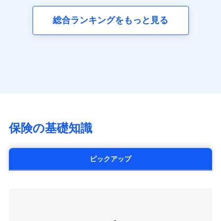
三井ダイレクト損害保険株式会社
全国の優良工務店とタッグを組み、「高品質な修理」
同意いただく必要があります。詳細について、以下をご確
ネット申込
募集文書番号
(https://www.mitsui-direct.co.jp/)
見積もりや保険会社とのご契約に先立ち、当社が提供する
認ください。
と「保険金のお支払」をワンセットで提供する火災保
総合ランキングをもっと見る
申込方法
郵送
ドコモスマート保険ナビの利用規約と個人情報の取扱いに
険です。補償の選択は自由自在で、お申込みはPC・ス
ドコモスマート保険ナビサービス利用規約
対面
同意いただく必要があります。詳細について、以下をご確
■生命保険
マホで24時間受付可能です。住宅トラブル応急サービ
当社による個人情報の取扱いについて（プライバシー
認ください。
アクサ生命保険株式会社
ス「すまいのサポート24」は水まわり、玄関カギの紛
ポリシー）
始期日
2024/10/01
（https://www.axa.co.jp/）
ドコモスマート保険ナビサービス利用規約
失、ハチの巣駆除等の住宅トラブルに対応していま
SBI生命保険株式会社（https://www.sbilife.co.jp/）
当社による個人情報の取扱いについて（プライバシー
す。さらに大切な住まいを守るための各種サポート機
※1損害割合が30%未満の場合は定率
FWD生命保険株式会社
ドコモスマート保険ナビ編集部の評価
ポリシー）
払、水災料率は最低リスク区分を適用
能をご用意。住まいをメンテナンスする際の無料の
（https://www.fwdlife.co.jp/）
※2失火見舞費用の取扱いはなし
「リフォーム相談サービス」、「長期優良住宅の維持
ソニー生命保険株式会社
※3水道管修理費用の取扱いはなし
チューリッヒのネット火災保険は
ダイレクト型でネッ
保全サポートサービス」をご提供しています。
（https://www.sonylife.co.jp）
説明事項
※4地震火災費用の取扱いはなし
ト完結のお手続き・リーズナブルな保険料
に加え、
火
SOMPOひまわり生命保険株式会社
保険の基礎知識
※5火災・風災等の事故により建物に
災に対する補償に加え、すべてのプランに盗難等がつ
（https://www.himawari-life.co.jp/）
損害が生じたとき、日新火災がご案内
いており、
社会問題などを考慮された幅広い補償が特
する修理業者（指定工務店）が建物の
第一ネオ生命保険株式会社
修理を行います。
長です。
失火見舞金など付帯される費用保険金も多
（https://neofirst.co.jp/）
ピックアップ
く、ダイレクトでありながら充実した補償が魅力で
大樹生命保険株式会社（https://www.taiju-
日新火災海上保険株式会社で
募集文書番号
life.co.jp）
お見積もり
す。
太陽生命保険株式会社（https://www.taiyo-
seimei.co.jp）
見積もりや保険会社とのご契約に先立ち、当社が提供する
チューリッヒ生命保険株式会社
ドコモスマート保険ナビの利用規約と個人情報の取扱いに