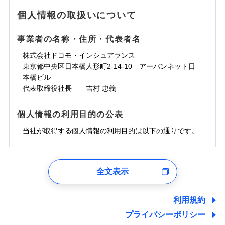
地震の被害にも最大100％で備えられます。
ランキングをもっと見る
水濡れ
免責金額（自己負
銀行振込
※3クレジットカード会社の分割払い
※1
免責金額なし
水災
※1
盗難
騒擾（じょう）
個人情報の取扱いについて
WEB見積もり+メールアドレス登録後
担額）
が可能なことがあります。詳しくは各
一括払
水濡れ
外部からの落下・
破損・汚損
から4営業日+1日以降、お客さまが決
※1
クレジットカード会社にご確認くださ
備考
騒擾（じょう）
一括払
飛来・衝突
支払方法
年払い
済した時点で保険のお申し込みと完了
外部からの落下・
破損・汚損
い。
事業者の名称・住所・代表者名
臨時費用
支払方法
年払い
となります。
月払い
飛来・衝突
損害防止費用
月払い
株式会社ドコモ・インシュアランス
ソニー損害保険株式会社で
募集文書番号
残存物取片づけ費用
付帯される費用保
ネット申込
クレジットカード
東京都中央区日本橋人形町2-14-10 アーバンネット日
※3
お見積もり
険金
失火見舞費用
ネット申込
※2
補償内容
申込方法
本橋ビル
郵送
コンビニ払い
払込方法
水道管修理費用
申込方法
郵送
※3
代表取締役社長 吉村 忠義
対面
口座振替
見積もりや保険会社とのご契約に先立ち、当社が提供する
地震火災費用
対面
※4
銀行振込
上半期
新規契約数ランキング
免責金額（自己負
ドコモスマート保険ナビの利用規約と個人情報の取扱いに
始期日
2025/10/01
免責金額なし
個人情報の利用目的の公表
担額）
同意いただく必要があります。詳細について、以下をご確
補償内容
その他付帯される
始期日
2024/10/01
一括払
修理付帯費用
ドコモスマート保険ナビ編集部の評価
費用の補償
認ください。
当社火災保険新規契約者数より算出[
当社が取得する個人情報の利用目的は以下の通りです。
年
月]（ドコモスマート保険
※1雑危険（盗難を除く）および破汚
支払方法
年払い
説明事項
臨時費用
ナビ調べ）
損において、自己負担額5万円
※1損害割合が30%未満の場合は定率
ドコモスマート保険ナビサービス利用規約
月払い
損害防止費用
免責金額（自己負
インターネット割引
払、水災料率は最低リスク区分を適用
チューリッヒのネット火災保険は
ダイレクト型でネッ
1.見積請求受付時、資料請求受付時、ユーザー登録受
免責金額なし
当社による個人情報の取扱いについて（プライバシー
担額）
※2破損・汚損、水ぬれは自己負担額
残存物取片づけ費用
適用される割引
指定工務店割引
付時
付帯される費用の
募集文書番号
ト完結のお手続き・リーズナブルな保険料
に加え、
火
ポリシー）
ネット申込
全文表示
5万円 建物が築15年以上または建築
補償
失火見舞費用
建築年割引
災に対する補償に加え、すべてのプランに盗難等がつ
ユーザー登録受付および、管理のため
申込方法
年不明の場合、風災・雹（ひょう）
郵送
臨時費用
水道管修理費用
郵便、電話、およびＥメール等により、当社と取引のあるも
いており、
社会問題などを考慮された幅広い補償が特
災・雪災の自己負担額は5万円
対面
損害防止費用
しくは委託を受けている保険会社・提携会社の保険その他に
その他条件
指定工務店特約
※5
利用規約
地震火災費用
※3失火見舞費用の取扱いはなし
長です。
失火見舞金など付帯される費用保険金も多
ランキングをもっと見る
関する情報を提供し、金融商品等の契約を勧奨するため、ま
残存物取片づけ費用
付帯される費用保
説明事項
※4水道管修理費用の取扱いはなし
プライバシーポリシー
く、ダイレクトでありながら充実した補償が魅力で
始期日
2026/08/01
た維持管理等の委託業務遂行のため、またそれらに付帯、関
険金
（破損・汚損等危険補償特約で補償対
失火見舞費用
すまいのサポート24
適用される割引
建築年割引