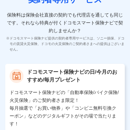
10.受託業務の 個人情報
受託業務の遂行およびこれらに準ずる業務の遂行のため
保険料は保険会社直接の契約でも代理店を通しても同じ
です。
それなら特典が付くドコモスマート保険ナビで契
11.マイカー通勤管理クラウド並びに法人向けASPサー
ビスに関してのお問い合わせ情報
約しませんか？
各種お問い合わせに対応するため
ドコモスマート保険ナビ提供の契約者専用サービスは、ソニー損保、ドコ
当社のサービスに関する情報提供や、皆様に有用なお知らせ
モの賃貸火災保険、ドコモの火災保険のご契約者さまへの提供はございま
をお送りするため
せん。
アンケートの送付のため
当社のサービスや媒体の運営改善に必要なデータを解析し、
分析するため
当社の対応品質向上やお問い合わせ内容の正確な把握のため
ドコモスマート保険ナビの日/今月のお
個人情報保護管理者の職名、連絡先
すすめ/毎月プレゼント
株式会社ドコモ・インシュアランス 営業部長
〒103-0013 東京都中央区日本橋人形町2-14-10 アー
ドコモスマート保険ナビの「自動車保険/バイク保険/
バンネット日本橋ビル 3F
火災保険」のご契約者さま限定！
株式会社ドコモ・インシュアランス
毎月抽選で「お買い物券」や「コンビニ無料引換ク
ーポン」などのデジタルギフトがその場で当たりま
個人情報の第三者提供について
す！
当社ではご本人の同意がある場合または法令に基づく場