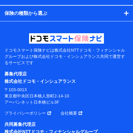
コンサルティングサービスの実施のため
アンケートやキャンペーン等の実施のため
保険の種類から選ぶ
上記に係る案内・手続き・管理等付帯業務を行うため
【当該個人データの管理について責任を有する者の名
称・住所・代表者名】
当該個人データを取り扱う各共同利用者（詳細は次のと
おり）
ドコモスマート保険ナビは
株式会社NTTドコモ・フィナンシャル
東京都千代田区永田町2丁目11番1号 山王パークタワー
グループおよび
株式会社ドコモ・インシュアランス共同で
運営す
株式会社NTTドコモ 代表取締役社長 前田 義晃
るサービスです
東京都中央区日本橋人形町2-14-10 アーバンネット日
募集代理店
本橋ビル 3F
株式会社ドコモ・インシュアランス
株式会社ドコモ・インシュアランス 代表取締役社
〒103-0013
長 吉村 忠義
東京都中央区日本橋人形町2-14-10
アーバンネット日本橋ビル3F
※ 当社および株式会社NTTドコモは、お客さまの情報
を利用させていただくにあたっては、「NTTドコモ パー
プライバシーポリシー
会社概要
ソナルデータ憲章」に定める行動原則を順守します 。
※ パーソナルデータダッシュボードの「第三者提供の
共同募集代理店
管理」の設定状態にかかわらず、共同利用する場合があ
株式会社NTTドコモ・フィナンシャルグループ