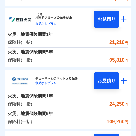
イチオシ
02
POINT
補償の範囲
？
0
03
17,200
4,950
POINT
建物
円
円
円
ソニー損害保険株式会社
うち
まさかのときも安心！全国の優良工務店とタッグを
お
家
ドクター火災保険Web
お見積り
0
6,650
1,650
ソニー損害保険株式会社のおすすめポイント
家財
円
組み、「高品質な修理」と「保険金のお支払」をワ
円
円
水災なしプラン
火災
風災・雹（ひょ
落雷
う）災、雪災
ンセットで提供する火災保険です。
火災、地震保険期間
1年
保険料（一括）内訳
01
破裂・爆発
POINT
お客さまのニーズから補償を考え、設計することで
21,210
保険料(一括)
円
合理的な保険料を実現することができます。さらに
水災
盗難
火災 1年
地震 1年
火災、地震保険期間
5年
水濡れ
各種割引が充実！
※1
騒擾（じょう）
95,810
保険料(一括)
円
大切な住まいを守るための各種サポート機能をご用
外部からの落下・
破損・汚損
イチオシ
02
POINT
0
12,736
4,950
建物
円
円
円
飛来・衝突
意、住宅トラブル応急サービス「すまいのサポート
日新火災海上保険株式会社
24」、住まいをメンテナンスする際の無料の「リフ
火災、自然災害、盗難などトータルでカバーし、大
チューリッヒのネット火災保険
お見積り
水災なしプラン
0
ォーム相談サービス」、「長期優良住宅の維持保全
4,534
1,650
日新火災海上保険株式会社のおすすめポイント
家財
円
切な住まいをお守りします！
円
円
サポートサービス」をご提供します。
水まわりトラブル、カギ開け対応など「住まいのア
火災、地震保険期間
1年
保険料（一括）内訳
01
POINT
お家ドクター火災保険Web（すまいの保険）のお見
シスタンスサービス」が無料付帯
24,250
保険料(一括)
円
積もり・お申込みはネットで完結！
補償の対象やお客さまの状況に応じたさまざまな割
火災 1年
地震 1年
火災、地震保険期間
5年
上半期
新規契約数ランキング
引をご用意！
109,260
保険料(一括)
円
イチオシ
02
POINT
補償の範囲
0
10,910
4,950
？
03
建物
円
POINT
円
円
当社火災保険新規契約者数より算出[
年
月]（ドコモスマート保険
チューリッヒ保険会社
ナビ調べ）