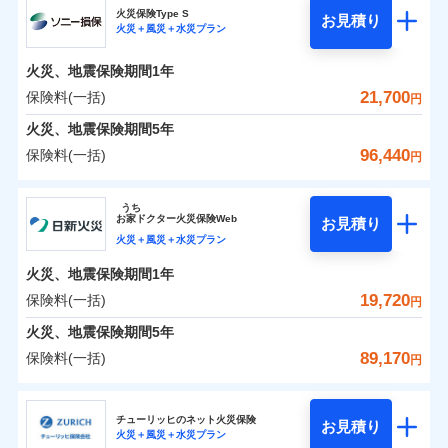
補償の範囲
？
03
POINT
ソニー損保の新ネット火災保険は、補償の組合せが自
火災保険Type S
お見積り
火災＋風災＋水災プラン
0
3,700
1,650
チューリッヒ保険会社のおすすめポイント
家財
円
由だから、必要な補償に絞って選べます。
円
円
火災
風災・雹（ひょ
しかも「地震上乗せ特約（全半損時のみ）」で、地震
落雷
う）災、雪災
火災、地震保険期間
1年
保険料（一括）内訳
01
火災
風災・雹（ひょ
POINT
破裂・爆発
の被害にも火災保険の保険金額に対して最大100％で備
落雷
う）災、雪災
21,700
保険料(一括)
円
破裂・爆発
えられます（一部損は対象外）。
水災
盗難
火災 1年
地震 1年
火災、地震保険期間
5年
ランキングをもっと見る
水濡れ
※1
水災
盗難
騒擾（じょう）
96,440
保険料(一括)
円
水濡れ
外部からの落下・
破損・汚損
イチオシ
02
POINT
補償の範囲
？
0
03
13,450
4,950
POINT
建物
円
円
円
騒擾（じょう）
飛来・衝突
ソニー損害保険株式会社
外部からの落下・
破損・汚損
うち
飛来・衝突
まさかのときも安心！全国の優良工務店とタッグを
お
家
ドクター火災保険Web
お見積り
0
4,200
1,650
ソニー損害保険株式会社のおすすめポイント
家財
円
組み、「高品質な修理」と「保険金のお支払」をワ
円
円
火災＋風災＋水災プラン
火災
風災・雹（ひょ
落雷
う）災、雪災
ンセットで提供する火災保険です。
火災、地震保険期間
1年
保険料（一括）内訳
01
補償内容
破裂・爆発
POINT
お客さまのニーズから補償を考え、設計することで
19,720
保険料(一括)
円
合理的な保険料を実現することができます。さらに
水災
盗難
火災 1年
地震 1年
火災、地震保険期間
5年
上半期
新規契約数ランキング
水濡れ
各種割引が充実！
免責金額（自己負
免責金額なし
※2
騒擾（じょう）
89,170
保険料(一括)
担額）
円
補償内容
大切な住まいを守るための各種サポート機能をご用
外部からの落下・
破損・汚損
イチオシ
02
POINT
0
11,412
4,950
建物
円
円
円
当社火災保険新規契約者数より算出[
年
飛来・衝突
月]（ドコモスマート保険
意、住宅トラブル応急サービス「すまいのサポート
日新火災海上保険株式会社
臨時費用
ナビ調べ）
24」、住まいをメンテナンスする際の無料の「リフ
火災、自然災害、盗難などトータルでカバーし、大
チューリッヒのネット火災保険
お見積り
損害防止費用
免責金額（自己負
火災＋風災＋水災プラン
免責金額なし
0
ォーム相談サービス」、「長期優良住宅の維持保全
3,688
1,650
日新火災海上保険株式会社のおすすめポイント
※1
家財
円
切な住まいをお守りします！
円
円