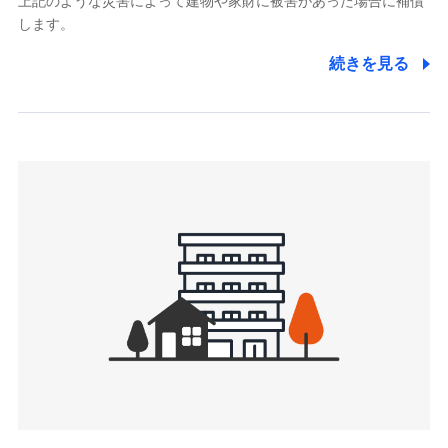
上記のような災害によって建物や家財に被害があった場合に補償
関する情報を提供し、金融商品等の契約を勧奨するため、ま
します。
た維持管理等の委託業務遂行のため、またそれらに付帯、関
連する当社および提携会社のサービスを案内、提供するため
続きを見る
（なお、当社は複数の保険会社と取引があり、取得した個人
情報を取引のある他の保険会社の商品・サービスをご提案す
るために利用させていただくことがあります。）
上記に係る連絡・手続き・管理等付帯業務を行うため
3.セミナー募集サイトから取得した個人情報
各種セミナーの案内、開催のため
上記に係る連絡・手続き・管理等付帯業務を行うため
4.家族・友達紹介にて取得した個人情報
被紹介者への連絡、及び当社と取引のあるもしくは委託を受
けている保険会社・提携会社の保険その他に関する情報を提
供し、金融商品等の契約を勧奨するため
アンケートやキャンペーン等の実施のため
上記に係る連絡・手続き・管理等付帯業務を行うため
5.通話録音にて取得する情報