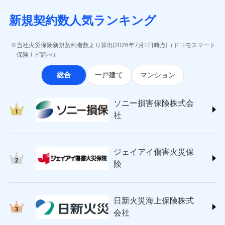
月払い
当社による個人情報の取扱いについて（プライバシー
失、ハチの巣駆除等の住宅トラブルに対応していま
インターネット割引
(https://www.aig.co.jp/sonpo)
5万円 建物が築15年以上または建築
チューリッヒのネット火災保険は
ダイレクト型でネッ
募集文書番号
ポリシー）
す。さらに大切な住まいを守るための各種サポート機
新規契約数人気ランキング
年不明の場合、風災・雹（ひょう）
ＳＢＩ損害保険株式会社
適用される割引
指定工務店割引
ト完結のお手続き・リーズナブルな保険料
に加え、
火
ネット申込
災・雪災の自己負担額は5万円
能をご用意。住まいをメンテナンスする際の無料の
(https://www.sbisonpo.co.jp/)
建築年割引
災に対する補償に加え、すべてのプランに盗難等がつ
申込方法
※2失火見舞費用の取扱いはなし
郵送
「リフォーム相談サービス」、「長期優良住宅の維持
ジェイアイ傷害火災保険株式会社
当社火災保険新規契約者数より算出[2026年7月1日時点]（ドコモスマート
いており、
社会問題などを考慮された幅広い補償が特
※3水道管修理費用の取扱いはなし
対面
保全サポートサービス」をご提供しています。
(https://www.jihoken.co.jp/)
その他条件
指定工務店特約
保険ナビ調べ）
※5
説明事項
（破損・汚損等危険補償特約で補償対
長です。
失火見舞金など付帯される費用保険金も多
ソニー損害保険株式会社
象となる場合があります。）
く、ダイレクトでありながら充実した補償が魅力で
始期日
2026/08/01
総合
一戸建て
マンション
(https://www.sonysonpo.co.jp/)
※4地震火災費用の取扱いはなし
すまいのサポート24
ドコモスマート保険ナビ編集部の評価
す。
※5火災・風災等の事故により建物に
損害保険ジャパン株式会社 (https://www.sompo-
リフォーム相談サービス
付帯サービス
※1盗難、水濡れ、騒擾（じょう）、
損害が生じたとき、日新火災がご案内
japan.co.jp/)
長期優良住宅の維持保全サポートサー
ソニー損害保険株式会
外部からの落下・飛来・衝突は自動付
する修理業者（指定工務店）が建物の
ソニー損保の新ネット火災保険は、補償の組合せが
ＳＯＭＰＯダイレクト損害保険株式会社
日新火災海上保険株式会社で
ビス
帯です。
修理を行います。
社
自由だから、必要な補償に絞って選べます。
(https://www.sompo-direct.co.jp/)
お見積もり
※2水まわりトラブル、カギ開け対
チューリッヒ保険会社 (https://www.zurich.co.jp/)
応、ガラス破損の場合に60分までの
クレジットカード
しかも、「地震上乗せ特約（全半損時のみ）」で、
募集文書番号
チューリッヒ保険会社で
東京海上日動火災保険株式会社
簡易作業無料でご提供いたします。弊
コンビニ払い
地震の被害にも最大100％で備えられます。
見積もりや保険会社とのご契約に先立ち、当社が提供する
お見積もり
払込方法
社提携業者にて24時間365日受付。受
ジェイアイ傷害火災保
(https://www.tokiomarine-nichido.co.jp/)
説明事項
口座振替
ドコモスマート保険ナビの利用規約と個人情報の取扱いに
付後、専門業者が対応に向かいます。
日新火災海上保険株式会社
険
銀行振込
ガラス破損の対応時間は9時～20時と
同意いただく必要があります。詳細について、以下をご確
チューリッヒ保険会社の
(https://www.nisshinfire.co.jp/)
なります。
認ください。
詳細を見る
ペット＆ファミリー損害保険株式会社
※3クレジットカード会社の分割払い
一括払
ドコモスマート保険ナビサービス利用規約
(https://www.petfamilyins.co.jp/)
が可能なことがあります。詳しくは各
日新火災海上保険株式
ソニー損害保険株式会社で
支払方法
年払い
ドコモスマート保険ナビ編集部の評価
三井住友海上火災保険株式会社 (https://www.ms-
当社による個人情報の取扱いについて（プライバシー
クレジットカード会社にご確認くださ
見積もりや保険会社とのご契約に先立ち、当社が提供する
お見積もり
会社
月払い
い。
ins.com/)
ポリシー）
ドコモスマート保険ナビの利用規約と個人情報の取扱いに