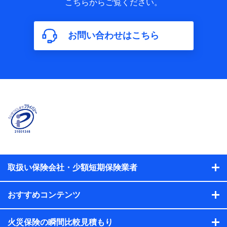
こちらからご覧ください。
保険加入の目的、保険商品の内容、保険料、保険料のお支払
方法、車のメーカーや走行距離などの情報、建物の構造や築
年数などの情報、ペットの種類や年齢などの情報などが含ま
お問い合わせはこちら
れます。
【共同して利用する者の範囲】
当社
株式会社NTTドコモ
【利用する者の利用目的】
当社又は株式会社NTTドコモが提供する保険関連サービスに
おけるユーザ登録受付および管理のため
当社又は株式会社NTTドコモと取引のあるもしくは委託を受
けている保険会社・提携会社の保険その他に関する情報を提
供するため、また維持管理等の委託業務遂行のため、またそ
れらに付帯、関連する当社、株式会社NTTドコモおよび提携
会社のサービスを案内、提供するため
取扱い保険会社・少額短期保険業者
（各サービスで取得したサービス利用履歴、ウェブサイトの
閲覧履歴、購買履歴、ご契約内容等のパーソナルデータを分
おすすめコンテンツ
析して、お客さまの趣味・嗜好・傾向に応じたサービス・商
品等に関するご提案や広告の配信等を行うことがありま
す。）
火災保険の瞬間比較見積もり
各種セミナーの開催のため