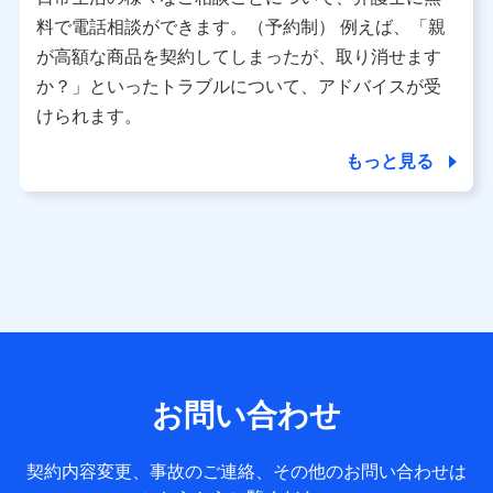
利用情報
料で電話相談ができます。（予約制） 例えば、「親
当社又は株式会社NTTドコモが提供する各種サービスなどの
ご契約・ご利用などに関する情報。例として、当社又は株式
が高額な商品を契約してしまったが、取り消せます
会社NTTドコモが提供する各種サービスのご契約状態・ご利
か？」といったトラブルについて、アドバイスが受
用履歴インターネット利用時の行動に関する情報、アプリケ
ーション利用時の行動に関する情報、購入されたサービスや
けられます。
商品の名称・購入場所・決済に関する情報、アンケートの回
答に関する情報などが含まれます。
もっと見る
保険関連サービス情報
当社又は株式会社NTTドコモが提供する保険関連サービスに
関して取得し、又は保有する情報。例として、見積請求受付
時、資料請求受付時又はユーザー登録受付時に提供いただい
た情報（氏名、住所、生年月日、性別、保険契約者と被保険
者の関係、保険加入の目的、保険商品の内容、保険料、保険
料のお支払方法、車のメーカーや走行距離などの情報、建物
の構造や築年数などの情報、ペットの種類や年齢など）及び
お客様との応対記録 （お客様に提示した比較見積の試算結
果情報、メールマガジンを提供した際のメール内容や送信履
歴の情報及び保険の更改案内等を提供した際のメール内容や
送信履歴などの情報）が含まれます。
お問い合わせ
保険契約情報
当社又は株式会社NTTドコモが取得し、又は保有する保険契
約に関する情報。例として、保険契約者及び被保険者の氏
契約内容変更、事故のご連絡、その他のお問い合わせは
名、住所、生年月日、性別、保険契約者と被保険者の関係、