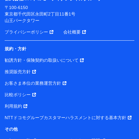
ります。
〒100-6150
※ dポイントクラブ会員ではないお客さま（2019年12
東京都千代田区永田町2丁目11番1号
月11日以降、一度もdポイントクラブ会員であったこと
山王パークタワー
がないお客さまに限る）に関する、2019年12月10日以
前に取得した個人データは、こちら の利用目的の範囲内
プライバシーポリシー
会社概要
に限って共同利用します。
規約・方針
当社は株式会社NTTドコモ・フィナンシャルグループ
との間で、以下のとおり個人データを共同利用しま
勧誘方針・保険契約の取扱いについて
す。
推奨販売方針
【共同して利用される利用データの項目】
当社または株式会社NTTドコモ・フィナンシャルグルー
お客さま本位の業務運営方針
プがサービス提供等を通じて取得した、以下の情報など
比較ポリシー
の個人データ
基本情報
利用規約
氏名、電話番号、メールアドレス、お客さまの識別子、属
NTTドコモグループカスタマーハラスメントに対する基本方針
性、連絡先、dポイントサービスのご利用に関する情報。例
として、dポイントカード番号、性別、年齢、家族構成、住
その他
所、dポイント残高、dポイント利用履歴などが含まれます。
利用情報