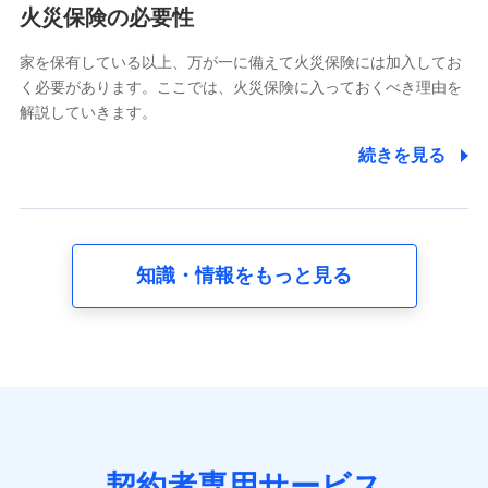
電話対応の品質向上およびお問合せ内容の正確な把握のため
火災保険の必要性
家を保有している以上、万が一に備えて火災保険には加入してお
6.採用応募者の個人情報
く必要があります。ここでは、火災保険に入っておくべき理由を
採用選考および入社手続を実施するため
解説していきます。
7.社員（従業者）の個人情報
続きを見る
人事･勤怠･健康・労務等の管理、給与支給、福利厚生・採用
退職関連処理等の各種手続きのため、当社と従業員または従
業員同士の連絡のため
知識・情報をもっと見る
8.取引先個人情報
取引先としての選定業務、営業情報の提供業務、契約締結手
続き業務、取引管理業務、およびこれらに準ずる業務の遂行
のため
9.お問い合わせ情報
各種お問い合わせに対応するため
契約者専用サービス