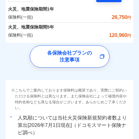
担額）
残存物取片づけ費用
付帯される費用の
サポートサービス」をご提供します。
水まわりトラブル、カギ開け対応など「住まいのア
補償
火災、地震保険期間
1年
失火見舞費用
保険料（一括）内訳
01
POINT
お家ドクター火災保険Web（すまいの保険）のお見
臨時費用
シスタンスサービス」が無料付帯
水道管修理費用
26,750
保険料(一括)
円
積もり・お申込みはネットで完結！
損害防止費用
補償の対象やお客さまの状況に応じたさまざまな割
地震火災費用
火災 1年
地震 1年
火災、地震保険期間
5年
上半期
新規契約数ランキング
ランキングをもっと見る
残存物取片づけ費用
付帯される費用保
引をご用意！
120,960
保険料(一括)
険金
円
失火見舞費用
適用される割引
建築年割引
イチオシ
02
POINT
補償の範囲
0
9,020
4,950
？
03
建物
円
POINT
円
円
当社火災保険新規契約者数より算出[
年
月]（ドコモスマート保険
水道管修理費用
チューリッヒ保険会社
ナビ調べ）
補償の範囲
付帯サービス
住まいの緊急かけつけサービス
地震火災費用
？
03
POINT
各保険会社プランの
ソニー損保の新ネット火災保険は、補償の組合せが自
注意事項
0
4,100
1,650
チューリッヒ保険会社のおすすめポイント
家財
円
由だから、必要な補償に絞って選べます。
円
円
火災
風災・雹（ひょ
保険証券の不発行に関する特約（500
クレジットカード
適用される割引
しかも「地震上乗せ特約（全半損時のみ）」で、地震
落雷
う）災、雪災
円）
コンビニ払い
保険料（一括）内訳
01
火災
補償内容
風災・雹（ひょ
POINT
破裂・爆発
払込方法
の被害にも火災保険の保険金額に対して最大100％で備
落雷
う）災、雪災
口座振替
破裂・爆発
えられます（一部損は対象外）。
その他条件
住まいのアシスタンスサービス
※2
水災
銀行振込
盗難
火災 1年
地震 1年
こちらでご案内しております保険料は概算であり、実際にご契約い
ランキングをもっと見る
水濡れ
免責金額（自己負
免責金額なし
ただける保険料とは異なります。また保険会社によって補償内容や
水災
※2
盗難
騒擾（じょう）
WEB見積もり+メールアドレス登録後
担額）
一括払
水濡れ
外部からの落下・
特約名称なども異なる場合がございます。あらかじめご了承くださ
破損・汚損
イチオシ
02
POINT
から4営業日+1日以降、お客さまが決
補償の範囲
？
0
03
15,400
4,950
POINT
建物
円
円
円
備考
騒擾（じょう）
飛来・衝突
支払方法
い。
年払い
済した時点で保険のお申し込みと完了
外部からの落下・
破損・汚損
臨時費用
となります。
月払い
飛来・衝突
まさかのときも安心！全国の優良工務店とタッグを
人気順については当社
新規契約者数より
損害防止費用
0
4,750
1,650
家財
円
組み、「高品質な修理」と「保険金のお支払」をワ
円
円
算出[
年
月
日現在]（ドコモスマート保険ナ
火災
風災・雹（ひょ
残存物取片づけ費用
付帯される費用保
ネット申込
クレジットカード
※3
落雷
う）災、雪災
ンセットで提供する火災保険です。
ビ調べ）
険金
失火見舞費用
※3
補償内容
破裂・爆発
申込方法
郵送
コンビニ払い