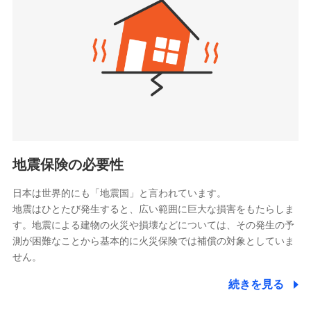
（https://www.zurichlife.co.jp/）
同意いただく必要があります。詳細について、以下をご確
東京海上日動あんしん生命保険株式会社
チューリッヒ保険会社で
認ください。
ドコモスマート保険ナビ編集部の評価
（https://www.tmn-anshin.co.jp/）
お見積もり
ドコモスマート保険ナビサービス利用規約
なないろ生命保険株式会社
（https://www.nanairolife.co.jp/）
当社による個人情報の取扱いについて（プライバシー
チューリッヒ保険会社の
全国の優良工務店とタッグを組み、「高品質な修理」
ポリシー）
日本生命保険相互会社
詳細を見る
と「保険金のお支払」をワンセットで提供する火災保
（https://www.nissay.co.jp）
険です。補償の選択は自由自在で、お申込みはPC・ス
はなさく生命保険株式会社
マホで24時間受付可能です。住宅トラブル応急サービ
見積もりや保険会社とのご契約に先立ち、当社が提供する
（https://www.life8739.co.jp/）
ドコモスマート保険ナビの利用規約と個人情報の取扱いに
ス「すまいのサポート24」は水まわり、玄関カギの紛
マニュライフ生命保険株式会社
同意いただく必要があります。詳細について、以下をご確
失、ハチの巣駆除等の住宅トラブルに対応していま
（https://www.manulife.co.jp/）
地震保険の必要性
認ください。
す。さらに大切な住まいを守るための各種サポート機
三井住友海上あいおい生命保険株式会社
ドコモスマート保険ナビサービス利用規約
能をご用意。住まいをメンテナンスする際の無料の
（https://www.msa-life.co.jp/）
日本は世界的にも「地震国」と言われています。
メットライフ生命株式会社
当社による個人情報の取扱いについて（プライバシー
「リフォーム相談サービス」、「長期優良住宅の維持
地震はひとたび発生すると、広い範囲に巨大な損害をもたらしま
(https://www.metlife.co.jp/)
ポリシー）
保全サポートサービス」をご提供しています。
す。地震による建物の火災や損壊などについては、その発生の予
メディケア生命保険株式会社
測が困難なことから基本的に火災保険では補償の対象としていま
（https://www.medicarelife.com/）
せん。
■少額短期保険
続きを見る
株式会社アシロ少額短期保険
日新火災海上保険株式会社で
(https://kailash.co.jp/)