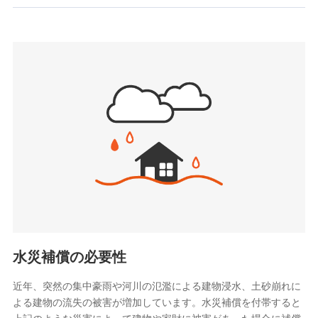
お見積もり
SBIいきいき少額短期保険会社 (https://www.i-
sedai.com/)
見積もりや保険会社とのご契約に先立ち、当社が提供する
SBIペット少額短期保険株式会社
ドコモスマート保険ナビの利用規約と個人情報の取扱いに
(https://www.sbipet-ssi.co.jp/)
同意いただく必要があります。詳細について、以下をご確
SBIリスタ少額短期保険会社
認ください。
(https://www.jishin.co.jp/)
スマートプラス少額短期保険株式会社
ドコモスマート保険ナビサービス利用規約
（https://www.smartplus-insurance.com/）
当社による個人情報の取扱いについて（プライバシー
チューリッヒ少額短期保険株式会社
ポリシー）
(https://www.zurichssi.co.jp/)
Tokio Marine X少額短期保険株式会社
(https://www.tokiomarine-x.co.jp/)
ペットメディカルサポート株式会社
(https://pshoken.co.jp/)
リトルファミリー少額短期保険株式会社
(https://www.littlefamily-ssi.com/)
水災補償の必要性
2.共同募集を行う代理店から受領する個人情報
近年、突然の集中豪雨や河川の氾濫による建物浸水、土砂崩れに
よる建物の流失の被害が増加しています。水災補償を付帯すると
郵便、電話、およびＥメール等により、当社と取引のあるも
しくは委託を受けている保険会社・提携会社の保険その他に