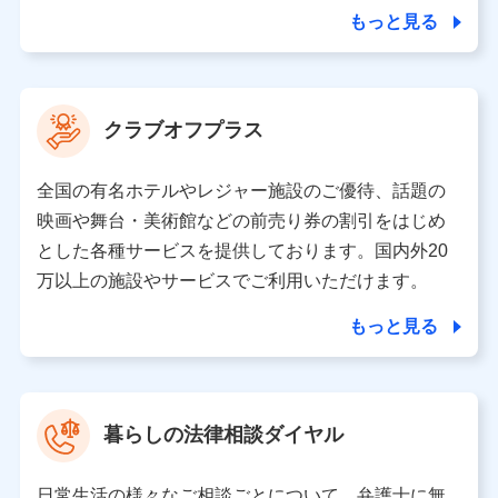
合を除き、第三者に提供いたしません。
もっと見る
業務の委託
当社は利用目的の達成に必要な範囲内において個人情報
クラブオフプラス
の取り扱いの全部または一部を委託する場合がありま
す。
全国の有名ホテルやレジャー施設のご優待、話題の
個人データの共同利用
映画や舞台・美術館などの前売り券の割引をはじめ
とした各種サービスを提供しております。国内外20
当社は株式会社NTTドコモとの間で、以下のとおり個
人データを共同利用します。
万以上の施設やサービスでご利用いただけます。
【共同して利用される利用データの項目】
もっと見る
当社又は株式会社NTTドコモがサービス提供等を通じて
取得した、以下の情報などの個人データ
基本情報
氏名、電話番号、メールアドレス、お客さまの識別子、属
暮らしの法律相談ダイヤル
性、連絡先、dポイントサービスのご利用に関する情報。例
として、dポイントカード番号、性別、年齢、家族構成、住
所、dポイント残高、dポイント利用履歴などが含まれます。
日常生活の様々なご相談ごとについて、弁護士に無