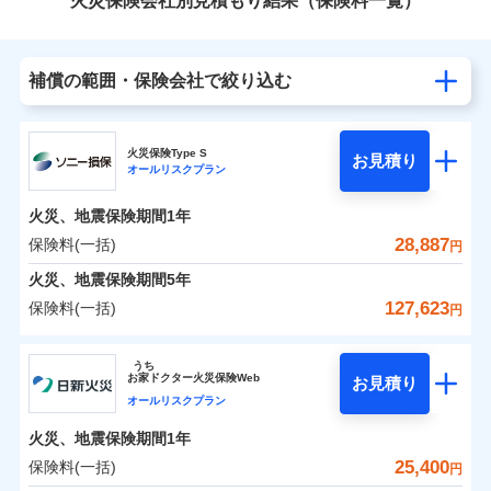
火災保険会社別見積もり結果（保険料一覧）
補償の範囲・保険会社で絞り込む
火災保険Type S
お見積り
オールリスクプラン
火災、地震保険期間
1年
28,887
保険料(一括)
円
火災、地震保険期間
5年
127,623
保険料(一括)
円
ソニー損害保険株式会社
うち
お
家
ドクター火災保険Web
お見積り
ソニー損害保険株式会社のおすすめポイント
オールリスクプラン
火災、地震保険期間
1年
保険料（一括）内訳
01
POINT
25,400
保険料(一括)
円