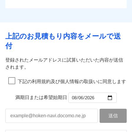
払込方法
お客さまのニーズから補償を考え、設計することで
水道管修理費用
※4
対面
口座振替
合理的な保険料を実現することができます。さらに
水災
盗難
地震火災費用
※5
銀行振込
上半期
新規契約数ランキング
水濡れ
各種割引が充実！
免責金額（自己負
始期日
2025/10/01
※1
免責金額なし
※1
騒擾（じょう）
担額）
補償内容
その他付帯される
大切な住まいを守るための各種サポート機能をご用
外部からの落下・
破損・汚損
一括払
イチオシ
02
修理付帯費用
POINT
費用の補償
当社火災保険新規契約者数より算出[
年
飛来・衝突
月]（ドコモスマート保険
意、住宅トラブル応急サービス「すまいのサポート
※1水災料率は最低リスク区分を適用
支払方法
年払い
上記のお見積もり内容をメールで送
臨時費用
ナビ調べ）
説明事項
※2雑危険（盗難を除く）および破汚
24」、住まいをメンテナンスする際の無料の「リフ
火災、自然災害、盗難などトータルでカバーし、大
月払い
損害防止費用
免責金額（自己負
損において、自己負担額5万円
インターネット割引
付
免責金額なし
ォーム相談サービス」、「長期優良住宅の維持保全
※1
切な住まいをお守りします！
担額）
残存物取片づけ費用
適用される割引
指定工務店割引
付帯される費用の
サポートサービス」をご提供します。
ネット申込
水まわりトラブル、カギ開け対応など「住まいのア
補償
募集文書番号
失火見舞費用
建築年割引
申込方法
郵送
登録されたメールアドレスに試算いただいた内容が送信
お家ドクター火災保険Web（すまいの保険）のお見
臨時費用
シスタンスサービス」が無料付帯
水道管修理費用
対面
されます。
積もり・お申込みはネットで完結！
損害防止費用
その他条件
指定工務店特約
補償の対象やお客さまの状況に応じたさまざまな割
※6
地震火災費用
上半期
新規契約数ランキング
ランキングをもっと見る
残存物取片づけ費用
付帯される費用保
引をご用意！
始期日
2026/08/01
険金
下記の利用規約及び個人情報の取扱いに同意します
失火見舞費用
すまいのサポート24
適用される割引
建築年割引
補償の範囲
？
03
POINT
当社火災保険新規契約者数より算出[
年
月]（ドコモスマート保険
水道管修理費用
リフォーム相談サービス
付帯サービス
※1破損・汚損の免責額5万円
ナビ調べ）
ドコモスマート保険ナビ編集部の評価
補償の範囲
付帯サービス
住まいの緊急かけつけサービス
地震火災費用
長期優良住宅の維持保全サポートサー
？
03
満期日または希望始期日
POINT
※2水まわりトラブル、カギ開け対
ビス
応、ガラス破損の場合に60分までの
火災
風災・雹（ひょ
簡易作業無料でご提供いたします。弊
保険証券の不発行に関する特約（500
クレジットカード
ソニー損保の新ネット火災保険は、補償の組合せが
適用される割引
落雷
う）災、雪災
社提携業者にて24時間365日受付。受
円）
クレジットカード
コンビニ払い
火災
補償内容
風災・雹（ひょ
破裂・爆発
自由だから、必要な補償に絞って選べます。
払込方法
付後、専門業者が対応に向かいます。
落雷
コンビニ払い
う）災、雪災
説明事項
口座振替
払込方法
ガラス破損の対応時間は9時～20時と
しかも、「地震上乗せ特約（全半損時のみ）」で、
破裂・爆発
その他条件
住まいのアシスタンスサービス
※2
口座振替
水災
銀行振込
盗難
なります。