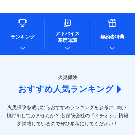
す。
連する当社および提携会社のサービスを案内、提供するため
象となる場合があります。）
水道管修理費用
リフォーム相談サービス
ドコモスマート保険ナビ編集部の評価
（なお、当社は複数の保険会社と取引があり、取得した個人
付帯サービス
※1破損・汚損の免責額5万円
※5地震火災費用の取扱いはなし
付帯サービス
住まいの緊急かけつけサービス
地震火災費用
長期優良住宅の維持保全サポートサー
情報を取引のある他の保険会社の商品・サービスをご提案す
※2水まわりトラブル、カギ開け対
※6火災・風災等の事故により建物に
ビス
るために利用させていただくことがあります。）
応、ガラス破損の場合に60分までの
損害が生じたとき、日新火災がご案内
ソニー損保の新ネット火災保険は、補償の組合せが
各種セミナーの開催のため
簡易作業無料でご提供いたします。弊
保険証券の不発行に関する特約（500
クレジットカード
する修理業者（指定工務店）が建物の
適用される割引
自由だから、必要な補償に絞って選べます。
コンサルティングサービスの実施のため
社提携業者にて24時間365日受付。受
円）
クレジットカード
修理を行います。
コンビニ払い
アドバイス
補償内容
チューリッヒ保険会社で
アンケートやキャンペーン等の実施のため
払込方法
付後、専門業者が対応に向かいます。
ランキング
契約者特典
しかも、「地震上乗せ特約（全半損時のみ）」で、
コンビニ払い
説明事項
口座振替
基礎知識
上記に係る案内・手続き・管理等付帯業務を行うため
お見積もり
払込方法
ガラス破損の対応時間は9時～20時と
その他条件
住まいのアシスタンスサービス
地震の被害にも最大100％で備えられます。
※2
募集文書番号
口座振替
銀行振込
* 当社が委託を受けている保険会社の情報は、保険会社
なります。
免責金額（自己負
銀行振込
※3クレジットカード会社の分割払い
のホームページに掲載しておりますので、ご確認くださ
チューリッヒ保険会社の
免責金額なし
WEB見積もり+メールアドレス登録後
担額）
が可能なことがあります。詳しくは各
一括払
詳細を見る
い。
から4営業日+1日以降、お客さまが決
クレジットカード会社にご確認くださ
備考
一括払
支払方法
年払い
済した時点で保険のお申し込みと完了
い。
臨時費用
支払方法
年払い
■損害保険
となります。
月払い
火災保険
見積もりや保険会社とのご契約に先立ち、当社が提供する
ソニー損害保険株式会社で
損害防止費用
月払い
あいおいニッセイ同和損害保険株式会社
募集文書番号
ドコモスマート保険ナビの利用規約と個人情報の取扱いに
お見積もり
ドコモスマート保険ナビ編集部の評価
残存物取片づけ費用
付帯される費用保
おすすめ人気ランキング
(https://www.aioinissaydowa.co.jp/)
ネット申込
クレジットカード
※3
同意いただく必要があります。詳細について、以下をご確
険金
失火見舞費用
ネット申込
アクサ損害保険株式会社 (https://www.axa-
※2
申込方法
郵送
コンビニ払い
認ください。
払込方法
direct.co.jp/)
水道管修理費用
申込方法
郵送
※3
全国の優良工務店とタッグを組み、「高品質な修理」
見積もりや保険会社とのご契約に先立ち、当社が提供する
対面
口座振替
ドコモスマート保険ナビサービス利用規約
火災保険を選ぶならおすすめランキングを参考に比較・
アニコム損害保険株式会社 (https://www.anicom-
地震火災費用
対面
ドコモスマート保険ナビの利用規約と個人情報の取扱いに
※4
と「保険金のお支払」をワンセットで提供する火災保
銀行振込
当社による個人情報の取扱いについて（プライバシー
sompo.co.jp/)
同意いただく必要があります。詳細について、以下をご確
検討をしてみませんか？
始期日
2025/10/01
各保険会社の「イチオシ」情報
険です。補償の選択は自由自在で、お申込みはPC・ス
ポリシー）
東京海上ダイレクト損害保険株式会社
その他付帯される
認ください。
始期日
2024/10/01
一括払
マホで24時間受付可能です。住宅トラブル応急サービ
を掲載しているのでぜひ参考にしてください！
修理付帯費用
ドコモスマート保険ナビ編集部の評価
費用の補償
(https://www.e-design.net/)
説明事項
※1水災料率は最低リスク区分を適用
支払方法
ドコモスマート保険ナビサービス利用規約
年払い
ス「すまいのサポート24」は水まわり、玄関カギの紛
AIG損害保険株式会社
※1破損・汚損、水ぬれは自己負担額