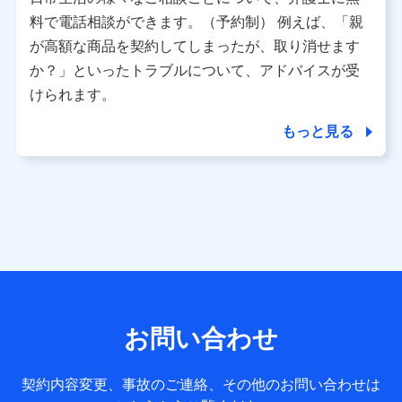
利用情報
料で電話相談ができます。（予約制） 例えば、「親
当社又は株式会社NTTドコモが提供する各種サービスなどの
ご契約・ご利用などに関する情報。例として、当社又は株式
が高額な商品を契約してしまったが、取り消せます
会社NTTドコモが提供する各種サービスのご契約状態・ご利
か？」といったトラブルについて、アドバイスが受
用履歴インターネット利用時の行動に関する情報、アプリケ
ーション利用時の行動に関する情報、購入されたサービスや
けられます。
商品の名称・購入場所・決済に関する情報、アンケートの回
答に関する情報などが含まれます。
もっと見る
保険関連サービス情報
当社又は株式会社NTTドコモが提供する保険関連サービスに
関して取得し、又は保有する情報。例として、見積請求受付
時、資料請求受付時又はユーザー登録受付時に提供いただい
た情報（氏名、住所、生年月日、性別、保険契約者と被保険
者の関係、保険加入の目的、保険商品の内容、保険料、保険
料のお支払方法、車のメーカーや走行距離などの情報、建物
の構造や築年数などの情報、ペットの種類や年齢など）及び
お客様との応対記録 （お客様に提示した比較見積の試算結
果情報、メールマガジンを提供した際のメール内容や送信履
歴の情報及び保険の更改案内等を提供した際のメール内容や
送信履歴などの情報）が含まれます。
お問い合わせ
保険契約情報
当社又は株式会社NTTドコモが取得し、又は保有する保険契
約に関する情報。例として、保険契約者及び被保険者の氏
契約内容変更、事故のご連絡、その他のお問い合わせは
名、住所、生年月日、性別、保険契約者と被保険者の関係、