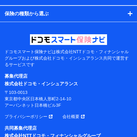
コンサルティングサービスの実施のため
アンケートやキャンペーン等の実施のため
保険の種類から選ぶ
上記に係る案内・手続き・管理等付帯業務を行うため
【当該個人データの管理について責任を有する者の名
称・住所・代表者名】
当該個人データを取り扱う各共同利用者（詳細は次のと
おり）
ドコモスマート保険ナビは
株式会社NTTドコモ・フィナンシャル
東京都千代田区永田町2丁目11番1号 山王パークタワー
グループおよび
株式会社ドコモ・インシュアランス共同で
運営す
株式会社NTTドコモ 代表取締役社長 前田 義晃
るサービスです
東京都中央区日本橋人形町2-14-10 アーバンネット日
募集代理店
本橋ビル 3F
株式会社ドコモ・インシュアランス
株式会社ドコモ・インシュアランス 代表取締役社
〒103-0013
長 吉村 忠義
東京都中央区日本橋人形町2-14-10
アーバンネット日本橋ビル3F
※ 当社および株式会社NTTドコモは、お客さまの情報
を利用させていただくにあたっては、「NTTドコモ パー
プライバシーポリシー
会社概要
ソナルデータ憲章」に定める行動原則を順守します 。
※ パーソナルデータダッシュボードの「第三者提供の
共同募集代理店
管理」の設定状態にかかわらず、共同利用する場合があ
株式会社NTTドコモ・フィナンシャルグループ