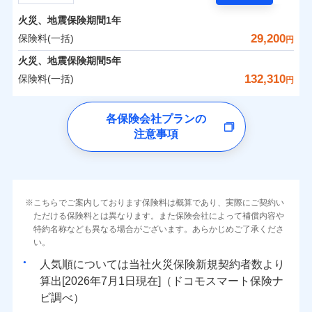
担額）
残存物取片づけ費用
付帯される費用の
サポートサービス」をご提供します。
水まわりトラブル、カギ開け対応など「住まいのア
補償
火災、地震保険期間
1年
失火見舞費用
保険料（一括）内訳
01
POINT
お家ドクター火災保険Web（すまいの保険）のお見
臨時費用
シスタンスサービス」が無料付帯
水道管修理費用
29,200
保険料(一括)
円
積もり・お申込みはネットで完結！
損害防止費用
補償の対象やお客さまの状況に応じたさまざまな割
地震火災費用
火災 1年
地震 1年
火災、地震保険期間
5年
上半期
新規契約数ランキング
ランキングをもっと見る
残存物取片づけ費用
付帯される費用保
引をご用意！
132,310
保険料(一括)
険金
円
失火見舞費用
適用される割引
建築年割引
イチオシ
02
POINT
補償の範囲
0
7,710
7,800
？
03
建物
円
POINT
円
円
当社火災保険新規契約者数より算出[
年
月]（ドコモスマート保険
水道管修理費用
チューリッヒ保険会社
ナビ調べ）
補償の範囲
付帯サービス
住まいの緊急かけつけサービス
地震火災費用
？
03
POINT
各保険会社プランの
ソニー損保の新ネット火災保険は、補償の組合せが自
注意事項
0
3,550
2,600
チューリッヒ保険会社のおすすめポイント
家財
円
由だから、必要な補償に絞って選べます。
円
円
火災
風災・雹（ひょ
保険証券の不発行に関する特約（500
クレジットカード
適用される割引
しかも「地震上乗せ特約（全半損時のみ）」で、地震
落雷
う）災、雪災
円）
コンビニ払い
保険料（一括）内訳
01
火災
補償内容
風災・雹（ひょ
POINT
破裂・爆発
払込方法
の被害にも火災保険の保険金額に対して最大100％で備
落雷
う）災、雪災
口座振替
破裂・爆発
えられます（一部損は対象外）。
その他条件
住まいのアシスタンスサービス
※2
水災
銀行振込
盗難
火災 1年
地震 1年
こちらでご案内しております保険料は概算であり、実際にご契約い
ランキングをもっと見る
水濡れ
免責金額（自己負
免責金額なし
ただける保険料とは異なります。また保険会社によって補償内容や
水災
※2
盗難
騒擾（じょう）
WEB見積もり+メールアドレス登録後
担額）
一括払
水濡れ
外部からの落下・
特約名称なども異なる場合がございます。あらかじめご了承くださ
破損・汚損
イチオシ
02
POINT
から4営業日+1日以降、お客さまが決
補償の範囲
？
0
03
14,500
7,800
POINT
建物
円
円
円
備考
騒擾（じょう）
飛来・衝突
支払方法
い。
年払い
済した時点で保険のお申し込みと完了
外部からの落下・
破損・汚損
臨時費用
となります。
月払い
飛来・衝突
まさかのときも安心！全国の優良工務店とタッグを
人気順については当社
新規契約者数より
損害防止費用
0
4,300
2,600
家財
円
組み、「高品質な修理」と「保険金のお支払」をワ
円
円
算出[
年
月
日現在]（ドコモスマート保険ナ
火災
風災・雹（ひょ
残存物取片づけ費用
付帯される費用保
ネット申込
クレジットカード
※3
落雷
う）災、雪災
ンセットで提供する火災保険です。
ビ調べ）
険金
失火見舞費用
※3
補償内容
破裂・爆発
申込方法
郵送
コンビニ払い