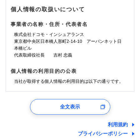
地震の被害にも最大100％で備えられます。
ランキングをもっと見る
水濡れ
免責金額（自己負
銀行振込
※3クレジットカード会社の分割払い
※1
免責金額なし
水災
※1
盗難
騒擾（じょう）
個人情報の取扱いについて
WEB見積もり+メールアドレス登録後
担額）
が可能なことがあります。詳しくは各
一括払
水濡れ
外部からの落下・
破損・汚損
から4営業日+1日以降、お客さまが決
※1
クレジットカード会社にご確認くださ
備考
騒擾（じょう）
一括払
飛来・衝突
支払方法
年払い
済した時点で保険のお申し込みと完了
外部からの落下・
破損・汚損
い。
事業者の名称・住所・代表者名
臨時費用
支払方法
年払い
となります。
月払い
飛来・衝突
損害防止費用
月払い
株式会社ドコモ・インシュアランス
ソニー損害保険株式会社で
募集文書番号
残存物取片づけ費用
付帯される費用保
ネット申込
クレジットカード
東京都中央区日本橋人形町2-14-10 アーバンネット日
※3
お見積もり
険金
失火見舞費用
ネット申込
※2
補償内容
申込方法
本橋ビル
郵送
コンビニ払い
払込方法
水道管修理費用
申込方法
郵送
※3
代表取締役社長 吉村 忠義
対面
口座振替
見積もりや保険会社とのご契約に先立ち、当社が提供する
地震火災費用
対面
※4
銀行振込
上半期
新規契約数ランキング
免責金額（自己負
ドコモスマート保険ナビの利用規約と個人情報の取扱いに
始期日
2025/10/01
免責金額なし
個人情報の利用目的の公表
担額）
同意いただく必要があります。詳細について、以下をご確
補償内容
その他付帯される
始期日
2024/10/01
一括払
修理付帯費用
ドコモスマート保険ナビ編集部の評価
費用の補償
認ください。
当社火災保険新規契約者数より算出[
当社が取得する個人情報の利用目的は以下の通りです。
年
月]（ドコモスマート保険
※1雑危険（盗難を除く）および破汚
支払方法
年払い
説明事項
臨時費用
ナビ調べ）
損において、自己負担額5万円
※1損害割合が30%未満の場合は定率
ドコモスマート保険ナビサービス利用規約
月払い
損害防止費用
免責金額（自己負
インターネット割引
払、水災料率は最低リスク区分を適用
チューリッヒのネット火災保険は
ダイレクト型でネッ
1.見積請求受付時、資料請求受付時、ユーザー登録受
免責金額なし
当社による個人情報の取扱いについて（プライバシー
担額）
※2破損・汚損、水ぬれは自己負担額
残存物取片づけ費用
適用される割引
指定工務店割引
付時
付帯される費用の
募集文書番号
ト完結のお手続き・リーズナブルな保険料
に加え、
火
ポリシー）
ネット申込
全文表示
5万円 建物が築15年以上または建築
補償
失火見舞費用
建築年割引
災に対する補償に加え、すべてのプランに盗難等がつ
ユーザー登録受付および、管理のため
申込方法
年不明の場合、風災・雹（ひょう）
郵送
臨時費用
水道管修理費用
郵便、電話、およびＥメール等により、当社と取引のあるも
いており、
社会問題などを考慮された幅広い補償が特
災・雪災の自己負担額は5万円
対面
損害防止費用
しくは委託を受けている保険会社・提携会社の保険その他に
その他条件
指定工務店特約
※5
利用規約
地震火災費用
※3失火見舞費用の取扱いはなし
長です。
失火見舞金など付帯される費用保険金も多
ランキングをもっと見る
関する情報を提供し、金融商品等の契約を勧奨するため、ま
残存物取片づけ費用
付帯される費用保
説明事項
※4水道管修理費用の取扱いはなし
プライバシーポリシー
く、ダイレクトでありながら充実した補償が魅力で
始期日
2026/08/01
た維持管理等の委託業務遂行のため、またそれらに付帯、関
険金
（破損・汚損等危険補償特約で補償対
失火見舞費用
すまいのサポート24
適用される割引
建築年割引