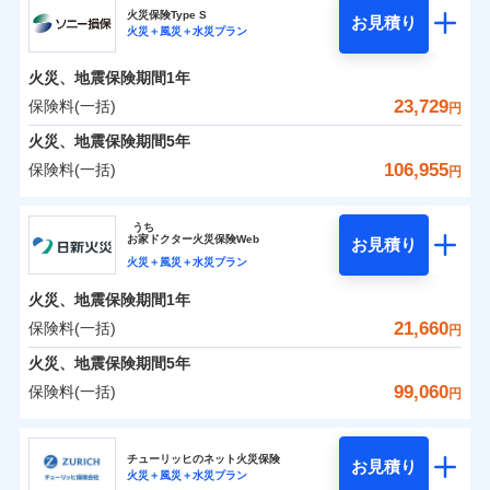
補償の範囲
？
03
POINT
ソニー損保の新ネット火災保険は、補償の組合せが自
火災保険Type S
お見積り
火災＋風災＋水災プラン
0
3,150
2,600
チューリッヒ保険会社のおすすめポイント
家財
円
由だから、必要な補償に絞って選べます。
円
円
火災
風災・雹（ひょ
しかも「地震上乗せ特約（全半損時のみ）」で、地震
落雷
う）災、雪災
火災、地震保険期間
1年
保険料（一括）内訳
01
火災
風災・雹（ひょ
POINT
破裂・爆発
の被害にも火災保険の保険金額に対して最大100％で備
落雷
う）災、雪災
23,729
保険料(一括)
円
破裂・爆発
えられます（一部損は対象外）。
水災
盗難
火災 1年
地震 1年
火災、地震保険期間
5年
ランキングをもっと見る
水濡れ
※1
水災
盗難
騒擾（じょう）
106,955
保険料(一括)
円
水濡れ
外部からの落下・
破損・汚損
イチオシ
02
POINT
補償の範囲
？
0
03
12,400
7,800
POINT
建物
円
円
円
騒擾（じょう）
飛来・衝突
ソニー損害保険株式会社
外部からの落下・
破損・汚損
うち
飛来・衝突
まさかのときも安心！全国の優良工務店とタッグを
お
家
ドクター火災保険Web
お見積り
0
3,750
2,600
ソニー損害保険株式会社のおすすめポイント
家財
円
組み、「高品質な修理」と「保険金のお支払」をワ
円
円
火災＋風災＋水災プラン
火災
風災・雹（ひょ
落雷
う）災、雪災
ンセットで提供する火災保険です。
火災、地震保険期間
1年
保険料（一括）内訳
01
補償内容
破裂・爆発
POINT
お客さまのニーズから補償を考え、設計することで
21,660
保険料(一括)
円
合理的な保険料を実現することができます。さらに
水災
盗難
火災 1年
地震 1年
火災、地震保険期間
5年
上半期
新規契約数ランキング
水濡れ
各種割引が充実！
免責金額（自己負
免責金額なし
※2
騒擾（じょう）
99,060
保険料(一括)
担額）
円
補償内容
大切な住まいを守るための各種サポート機能をご用
外部からの落下・
破損・汚損
イチオシ
02
POINT
0
9,928
7,800
建物
円
円
円
当社火災保険新規契約者数より算出[
年
飛来・衝突
月]（ドコモスマート保険
意、住宅トラブル応急サービス「すまいのサポート
日新火災海上保険株式会社
臨時費用
ナビ調べ）
24」、住まいをメンテナンスする際の無料の「リフ
火災、自然災害、盗難などトータルでカバーし、大
チューリッヒのネット火災保険
お見積り
損害防止費用
免責金額（自己負
火災＋風災＋水災プラン
免責金額なし
0
ォーム相談サービス」、「長期優良住宅の維持保全
3,401
2,600
日新火災海上保険株式会社のおすすめポイント
※1
家財
円
切な住まいをお守りします！
円
円