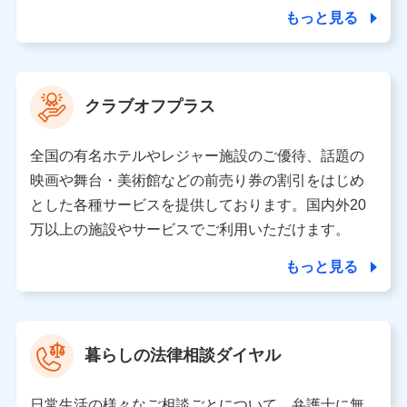
合を除き、第三者に提供いたしません。
もっと見る
業務の委託
当社は利用目的の達成に必要な範囲内において個人情報
クラブオフプラス
の取り扱いの全部または一部を委託する場合がありま
す。
全国の有名ホテルやレジャー施設のご優待、話題の
個人データの共同利用
映画や舞台・美術館などの前売り券の割引をはじめ
とした各種サービスを提供しております。国内外20
当社は株式会社NTTドコモとの間で、以下のとおり個
人データを共同利用します。
万以上の施設やサービスでご利用いただけます。
【共同して利用される利用データの項目】
もっと見る
当社又は株式会社NTTドコモがサービス提供等を通じて
取得した、以下の情報などの個人データ
基本情報
氏名、電話番号、メールアドレス、お客さまの識別子、属
暮らしの法律相談ダイヤル
性、連絡先、dポイントサービスのご利用に関する情報。例
として、dポイントカード番号、性別、年齢、家族構成、住
所、dポイント残高、dポイント利用履歴などが含まれます。
日常生活の様々なご相談ごとについて、弁護士に無