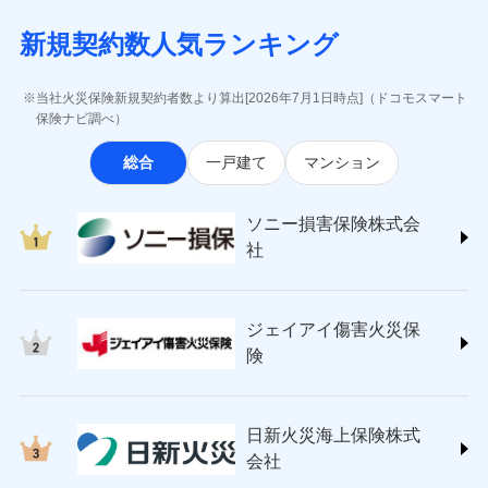
月払い
当社による個人情報の取扱いについて（プライバシー
失、ハチの巣駆除等の住宅トラブルに対応していま
インターネット割引
(https://www.aig.co.jp/sonpo)
5万円 建物が築15年以上または建築
チューリッヒのネット火災保険は
ダイレクト型でネッ
募集文書番号
ポリシー）
す。さらに大切な住まいを守るための各種サポート機
新規契約数人気ランキング
年不明の場合、風災・雹（ひょう）
ＳＢＩ損害保険株式会社
適用される割引
指定工務店割引
ト完結のお手続き・リーズナブルな保険料
に加え、
火
ネット申込
災・雪災の自己負担額は5万円
能をご用意。住まいをメンテナンスする際の無料の
(https://www.sbisonpo.co.jp/)
建築年割引
災に対する補償に加え、すべてのプランに盗難等がつ
申込方法
※2失火見舞費用の取扱いはなし
郵送
「リフォーム相談サービス」、「長期優良住宅の維持
ジェイアイ傷害火災保険株式会社
当社火災保険新規契約者数より算出[2026年7月1日時点]（ドコモスマート
いており、
社会問題などを考慮された幅広い補償が特
※3水道管修理費用の取扱いはなし
対面
保全サポートサービス」をご提供しています。
(https://www.jihoken.co.jp/)
その他条件
指定工務店特約
保険ナビ調べ）
※5
説明事項
（破損・汚損等危険補償特約で補償対
長です。
失火見舞金など付帯される費用保険金も多
ソニー損害保険株式会社
象となる場合があります。）
く、ダイレクトでありながら充実した補償が魅力で
始期日
2026/08/01
総合
一戸建て
マンション
(https://www.sonysonpo.co.jp/)
※4地震火災費用の取扱いはなし
すまいのサポート24
ドコモスマート保険ナビ編集部の評価
す。
※5火災・風災等の事故により建物に
損害保険ジャパン株式会社 (https://www.sompo-
リフォーム相談サービス
付帯サービス
※1盗難、水濡れ、騒擾（じょう）、
損害が生じたとき、日新火災がご案内
japan.co.jp/)
長期優良住宅の維持保全サポートサー
ソニー損害保険株式会
外部からの落下・飛来・衝突は自動付
する修理業者（指定工務店）が建物の
ソニー損保の新ネット火災保険は、補償の組合せが
ＳＯＭＰＯダイレクト損害保険株式会社
日新火災海上保険株式会社で
ビス
帯です。
修理を行います。
社
自由だから、必要な補償に絞って選べます。
(https://www.sompo-direct.co.jp/)
お見積もり
※2水まわりトラブル、カギ開け対
チューリッヒ保険会社 (https://www.zurich.co.jp/)
応、ガラス破損の場合に60分までの
クレジットカード
しかも、「地震上乗せ特約（全半損時のみ）」で、
募集文書番号
チューリッヒ保険会社で
東京海上日動火災保険株式会社
簡易作業無料でご提供いたします。弊
コンビニ払い
地震の被害にも最大100％で備えられます。
見積もりや保険会社とのご契約に先立ち、当社が提供する
お見積もり
払込方法
社提携業者にて24時間365日受付。受
ジェイアイ傷害火災保
(https://www.tokiomarine-nichido.co.jp/)
説明事項
口座振替
ドコモスマート保険ナビの利用規約と個人情報の取扱いに
付後、専門業者が対応に向かいます。
日新火災海上保険株式会社
険
銀行振込
ガラス破損の対応時間は9時～20時と
同意いただく必要があります。詳細について、以下をご確
チューリッヒ保険会社の
(https://www.nisshinfire.co.jp/)
なります。
認ください。
詳細を見る
ペット＆ファミリー損害保険株式会社
※3クレジットカード会社の分割払い
一括払
ドコモスマート保険ナビサービス利用規約
(https://www.petfamilyins.co.jp/)
が可能なことがあります。詳しくは各
日新火災海上保険株式
ソニー損害保険株式会社で
支払方法
年払い
ドコモスマート保険ナビ編集部の評価
三井住友海上火災保険株式会社 (https://www.ms-
当社による個人情報の取扱いについて（プライバシー
クレジットカード会社にご確認くださ
見積もりや保険会社とのご契約に先立ち、当社が提供する
お見積もり
会社
月払い
い。
ins.com/)
ポリシー）
ドコモスマート保険ナビの利用規約と個人情報の取扱いに