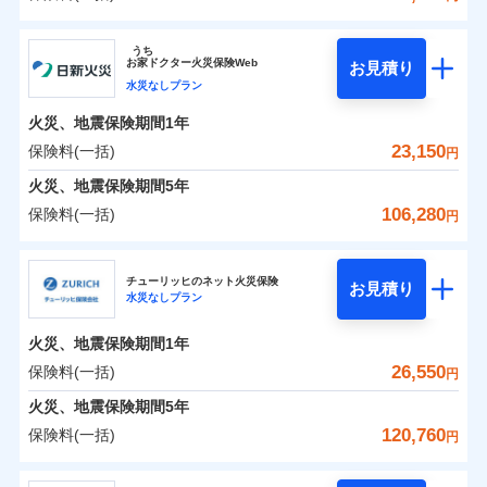
イチオシ
02
POINT
補償の範囲
？
0
03
16,150
7,800
POINT
建物
円
円
円
ソニー損害保険株式会社
うち
まさかのときも安心！全国の優良工務店とタッグを
お
家
ドクター火災保険Web
お見積り
0
6,200
2,600
ソニー損害保険株式会社のおすすめポイント
家財
円
組み、「高品質な修理」と「保険金のお支払」をワ
円
円
水災なしプラン
火災
風災・雹（ひょ
落雷
う）災、雪災
ンセットで提供する火災保険です。
火災、地震保険期間
1年
保険料（一括）内訳
01
破裂・爆発
POINT
お客さまのニーズから補償を考え、設計することで
23,150
保険料(一括)
円
合理的な保険料を実現することができます。さらに
水災
盗難
火災 1年
地震 1年
火災、地震保険期間
5年
水濡れ
各種割引が充実！
※1
騒擾（じょう）
106,280
保険料(一括)
円
大切な住まいを守るための各種サポート機能をご用
外部からの落下・
破損・汚損
イチオシ
02
POINT
0
11,441
7,800
建物
円
円
円
飛来・衝突
意、住宅トラブル応急サービス「すまいのサポート
日新火災海上保険株式会社
24」、住まいをメンテナンスする際の無料の「リフ
火災、自然災害、盗難などトータルでカバーし、大
チューリッヒのネット火災保険
お見積り
水災なしプラン
0
ォーム相談サービス」、「長期優良住宅の維持保全
4,247
2,600
日新火災海上保険株式会社のおすすめポイント
家財
円
切な住まいをお守りします！
円
円
サポートサービス」をご提供します。
水まわりトラブル、カギ開け対応など「住まいのア
火災、地震保険期間
1年
保険料（一括）内訳
01
POINT
お家ドクター火災保険Web（すまいの保険）のお見
シスタンスサービス」が無料付帯
26,550
保険料(一括)
円
積もり・お申込みはネットで完結！
補償の対象やお客さまの状況に応じたさまざまな割
火災 1年
地震 1年
火災、地震保険期間
5年
上半期
新規契約数ランキング
引をご用意！
120,760
保険料(一括)
円
イチオシ
02
POINT
補償の範囲
0
9,600
7,800
？
03
建物
円
POINT
円
円
当社火災保険新規契約者数より算出[
年
月]（ドコモスマート保険
チューリッヒ保険会社
ナビ調べ）