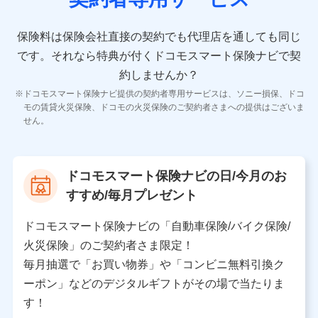
10.受託業務の 個人情報
受託業務の遂行およびこれらに準ずる業務の遂行のため
保険料は保険会社直接の契約でも代理店を通しても同じ
です。
それなら特典が付くドコモスマート保険ナビで契
11.マイカー通勤管理クラウド並びに法人向けASPサー
ビスに関してのお問い合わせ情報
約しませんか？
各種お問い合わせに対応するため
ドコモスマート保険ナビ提供の契約者専用サービスは、ソニー損保、ドコ
当社のサービスに関する情報提供や、皆様に有用なお知らせ
モの賃貸火災保険、ドコモの火災保険のご契約者さまへの提供はございま
をお送りするため
せん。
アンケートの送付のため
当社のサービスや媒体の運営改善に必要なデータを解析し、
分析するため
当社の対応品質向上やお問い合わせ内容の正確な把握のため
ドコモスマート保険ナビの日/今月のお
個人情報保護管理者の職名、連絡先
すすめ/毎月プレゼント
株式会社ドコモ・インシュアランス 営業部長
〒103-0013 東京都中央区日本橋人形町2-14-10 アー
ドコモスマート保険ナビの「自動車保険/バイク保険/
バンネット日本橋ビル 3F
火災保険」のご契約者さま限定！
株式会社ドコモ・インシュアランス
毎月抽選で「お買い物券」や「コンビニ無料引換ク
ーポン」などのデジタルギフトがその場で当たりま
個人情報の第三者提供について
す！
当社ではご本人の同意がある場合または法令に基づく場