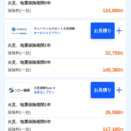
火災 1年
地震 1年
火災、地震保険期間
5年
124,880
保険料(一括)
円
0
14,549
7,800
建物
円
円
円
日新火災海上保険株式会社
チューリッヒのネット火災保険
お見積り
オールリスクプラン
0
6,156
2,600
日新火災海上保険株式会社のおすすめポイント
家財
円
円
円
火災、地震保険期間
1年
保険料（一括）内訳
01
POINT
32,750
保険料(一括)
円
火災 1年
地震 1年
火災、地震保険期間
5年
149,360
保険料(一括)
円
イチオシ
02
POINT
0
11,930
7,800
建物
円
円
円
チューリッヒ保険会社
ソニー損保の新ネット火災保険は、補償の組合せが自
火災保険Type S
お見積り
水災なしプラン
0
5,150
2,600
チューリッヒ保険会社のおすすめポイント
家財
円
由だから、必要な補償に絞って選べます。
円
円
しかも「地震上乗せ特約（全半損時のみ）」で、地震
火災、地震保険期間
1年
保険料（一括）内訳
01
POINT
の被害にも火災保険の保険金額に対して最大100％で備
26,088
保険料(一括)
円
えられます（一部損は対象外）。
火災 1年
地震 1年
火災、地震保険期間
5年
117,185
保険料(一括)
円