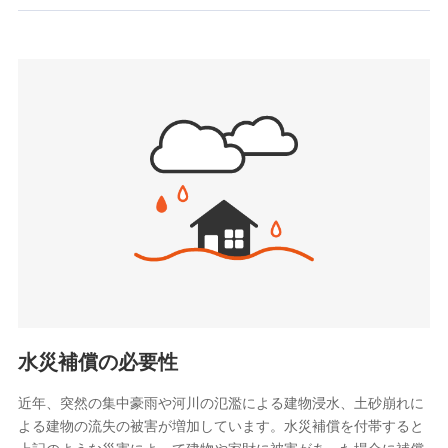
お見積もり
SBIいきいき少額短期保険会社 (https://www.i-
sedai.com/)
見積もりや保険会社とのご契約に先立ち、当社が提供する
SBIペット少額短期保険株式会社
ドコモスマート保険ナビの利用規約と個人情報の取扱いに
(https://www.sbipet-ssi.co.jp/)
同意いただく必要があります。詳細について、以下をご確
SBIリスタ少額短期保険会社
認ください。
(https://www.jishin.co.jp/)
スマートプラス少額短期保険株式会社
ドコモスマート保険ナビサービス利用規約
（https://www.smartplus-insurance.com/）
当社による個人情報の取扱いについて（プライバシー
チューリッヒ少額短期保険株式会社
ポリシー）
(https://www.zurichssi.co.jp/)
Tokio Marine X少額短期保険株式会社
(https://www.tokiomarine-x.co.jp/)
ペットメディカルサポート株式会社
(https://pshoken.co.jp/)
リトルファミリー少額短期保険株式会社
(https://www.littlefamily-ssi.com/)
水災補償の必要性
2.共同募集を行う代理店から受領する個人情報
近年、突然の集中豪雨や河川の氾濫による建物浸水、土砂崩れに
よる建物の流失の被害が増加しています。水災補償を付帯すると
郵便、電話、およびＥメール等により、当社と取引のあるも
しくは委託を受けている保険会社・提携会社の保険その他に