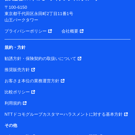
ります。
〒100-6150
※ dポイントクラブ会員ではないお客さま（2019年12
東京都千代田区永田町2丁目11番1号
月11日以降、一度もdポイントクラブ会員であったこと
山王パークタワー
がないお客さまに限る）に関する、2019年12月10日以
前に取得した個人データは、こちら の利用目的の範囲内
プライバシーポリシー
会社概要
に限って共同利用します。
規約・方針
当社は株式会社NTTドコモ・フィナンシャルグループ
との間で、以下のとおり個人データを共同利用しま
勧誘方針・保険契約の取扱いについて
す。
推奨販売方針
【共同して利用される利用データの項目】
当社または株式会社NTTドコモ・フィナンシャルグルー
お客さま本位の業務運営方針
プがサービス提供等を通じて取得した、以下の情報など
比較ポリシー
の個人データ
基本情報
利用規約
氏名、電話番号、メールアドレス、お客さまの識別子、属
NTTドコモグループカスタマーハラスメントに対する基本方針
性、連絡先、dポイントサービスのご利用に関する情報。例
として、dポイントカード番号、性別、年齢、家族構成、住
その他
所、dポイント残高、dポイント利用履歴などが含まれます。
利用情報