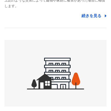
上記のような災害によって建物や家財に被害があった場合に補償
関する情報を提供し、金融商品等の契約を勧奨するため、ま
します。
た維持管理等の委託業務遂行のため、またそれらに付帯、関
連する当社および提携会社のサービスを案内、提供するため
続きを見る
（なお、当社は複数の保険会社と取引があり、取得した個人
情報を取引のある他の保険会社の商品・サービスをご提案す
るために利用させていただくことがあります。）
上記に係る連絡・手続き・管理等付帯業務を行うため
3.セミナー募集サイトから取得した個人情報
各種セミナーの案内、開催のため
上記に係る連絡・手続き・管理等付帯業務を行うため
4.家族・友達紹介にて取得した個人情報
被紹介者への連絡、及び当社と取引のあるもしくは委託を受
けている保険会社・提携会社の保険その他に関する情報を提
供し、金融商品等の契約を勧奨するため
アンケートやキャンペーン等の実施のため
上記に係る連絡・手続き・管理等付帯業務を行うため
5.通話録音にて取得する情報