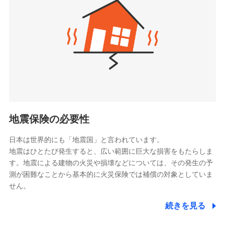
（https://www.zurichlife.co.jp/）
同意いただく必要があります。詳細について、以下をご確
東京海上日動あんしん生命保険株式会社
チューリッヒ保険会社で
認ください。
ドコモスマート保険ナビ編集部の評価
（https://www.tmn-anshin.co.jp/）
お見積もり
ドコモスマート保険ナビサービス利用規約
なないろ生命保険株式会社
（https://www.nanairolife.co.jp/）
当社による個人情報の取扱いについて（プライバシー
チューリッヒ保険会社の
全国の優良工務店とタッグを組み、「高品質な修理」
ポリシー）
日本生命保険相互会社
詳細を見る
と「保険金のお支払」をワンセットで提供する火災保
（https://www.nissay.co.jp）
険です。補償の選択は自由自在で、お申込みはPC・ス
はなさく生命保険株式会社
マホで24時間受付可能です。住宅トラブル応急サービ
見積もりや保険会社とのご契約に先立ち、当社が提供する
（https://www.life8739.co.jp/）
ドコモスマート保険ナビの利用規約と個人情報の取扱いに
ス「すまいのサポート24」は水まわり、玄関カギの紛
マニュライフ生命保険株式会社
同意いただく必要があります。詳細について、以下をご確
失、ハチの巣駆除等の住宅トラブルに対応していま
（https://www.manulife.co.jp/）
地震保険の必要性
認ください。
す。さらに大切な住まいを守るための各種サポート機
三井住友海上あいおい生命保険株式会社
ドコモスマート保険ナビサービス利用規約
能をご用意。住まいをメンテナンスする際の無料の
（https://www.msa-life.co.jp/）
日本は世界的にも「地震国」と言われています。
メットライフ生命株式会社
当社による個人情報の取扱いについて（プライバシー
「リフォーム相談サービス」、「長期優良住宅の維持
地震はひとたび発生すると、広い範囲に巨大な損害をもたらしま
(https://www.metlife.co.jp/)
ポリシー）
保全サポートサービス」をご提供しています。
す。地震による建物の火災や損壊などについては、その発生の予
メディケア生命保険株式会社
測が困難なことから基本的に火災保険では補償の対象としていま
（https://www.medicarelife.com/）
せん。
■少額短期保険
続きを見る
株式会社アシロ少額短期保険
日新火災海上保険株式会社で
(https://kailash.co.jp/)