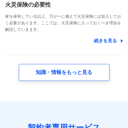
電話対応の品質向上およびお問合せ内容の正確な把握のため
火災保険の必要性
家を保有している以上、万が一に備えて火災保険には加入してお
6.採用応募者の個人情報
く必要があります。ここでは、火災保険に入っておくべき理由を
採用選考および入社手続を実施するため
解説していきます。
7.社員（従業者）の個人情報
続きを見る
人事･勤怠･健康・労務等の管理、給与支給、福利厚生・採用
退職関連処理等の各種手続きのため、当社と従業員または従
業員同士の連絡のため
知識・情報をもっと見る
8.取引先個人情報
取引先としての選定業務、営業情報の提供業務、契約締結手
続き業務、取引管理業務、およびこれらに準ずる業務の遂行
のため
9.お問い合わせ情報
各種お問い合わせに対応するため
契約者専用サービス