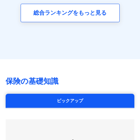
三井ダイレクト損害保険株式会社
全国の優良工務店とタッグを組み、「高品質な修理」
同意いただく必要があります。詳細について、以下をご確
ネット申込
募集文書番号
(https://www.mitsui-direct.co.jp/)
見積もりや保険会社とのご契約に先立ち、当社が提供する
認ください。
と「保険金のお支払」をワンセットで提供する火災保
総合ランキングをもっと見る
申込方法
郵送
ドコモスマート保険ナビの利用規約と個人情報の取扱いに
険です。補償の選択は自由自在で、お申込みはPC・ス
ドコモスマート保険ナビサービス利用規約
対面
同意いただく必要があります。詳細について、以下をご確
■生命保険
マホで24時間受付可能です。住宅トラブル応急サービ
当社による個人情報の取扱いについて（プライバシー
認ください。
アクサ生命保険株式会社
ス「すまいのサポート24」は水まわり、玄関カギの紛
ポリシー）
始期日
2024/10/01
（https://www.axa.co.jp/）
ドコモスマート保険ナビサービス利用規約
失、ハチの巣駆除等の住宅トラブルに対応していま
SBI生命保険株式会社（https://www.sbilife.co.jp/）
当社による個人情報の取扱いについて（プライバシー
す。さらに大切な住まいを守るための各種サポート機
※1損害割合が30%未満の場合は定率
FWD生命保険株式会社
ドコモスマート保険ナビ編集部の評価
ポリシー）
払、水災料率は最低リスク区分を適用
能をご用意。住まいをメンテナンスする際の無料の
（https://www.fwdlife.co.jp/）
※2失火見舞費用の取扱いはなし
「リフォーム相談サービス」、「長期優良住宅の維持
ソニー生命保険株式会社
※3水道管修理費用の取扱いはなし
チューリッヒのネット火災保険は
ダイレクト型でネッ
保全サポートサービス」をご提供しています。
（https://www.sonylife.co.jp）
説明事項
※4地震火災費用の取扱いはなし
ト完結のお手続き・リーズナブルな保険料
に加え、
火
SOMPOひまわり生命保険株式会社
保険の基礎知識
※5火災・風災等の事故により建物に
災に対する補償に加え、すべてのプランに盗難等がつ
（https://www.himawari-life.co.jp/）
損害が生じたとき、日新火災がご案内
いており、
社会問題などを考慮された幅広い補償が特
する修理業者（指定工務店）が建物の
第一ネオ生命保険株式会社
修理を行います。
長です。
失火見舞金など付帯される費用保険金も多
（https://neofirst.co.jp/）
ピックアップ
く、ダイレクトでありながら充実した補償が魅力で
大樹生命保険株式会社（https://www.taiju-
日新火災海上保険株式会社で
募集文書番号
life.co.jp）
お見積もり
す。
太陽生命保険株式会社（https://www.taiyo-
seimei.co.jp）
見積もりや保険会社とのご契約に先立ち、当社が提供する
チューリッヒ生命保険株式会社
ドコモスマート保険ナビの利用規約と個人情報の取扱いに