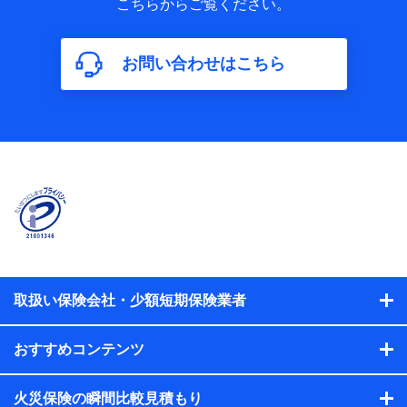
こちらからご覧ください。
保険加入の目的、保険商品の内容、保険料、保険料のお支払
方法、車のメーカーや走行距離などの情報、建物の構造や築
年数などの情報、ペットの種類や年齢などの情報などが含ま
お問い合わせはこちら
れます。
【共同して利用する者の範囲】
当社
株式会社NTTドコモ
【利用する者の利用目的】
当社又は株式会社NTTドコモが提供する保険関連サービスに
おけるユーザ登録受付および管理のため
当社又は株式会社NTTドコモと取引のあるもしくは委託を受
けている保険会社・提携会社の保険その他に関する情報を提
供するため、また維持管理等の委託業務遂行のため、またそ
れらに付帯、関連する当社、株式会社NTTドコモおよび提携
会社のサービスを案内、提供するため
取扱い保険会社・少額短期保険業者
（各サービスで取得したサービス利用履歴、ウェブサイトの
閲覧履歴、購買履歴、ご契約内容等のパーソナルデータを分
おすすめコンテンツ
析して、お客さまの趣味・嗜好・傾向に応じたサービス・商
品等に関するご提案や広告の配信等を行うことがありま
す。）
火災保険の瞬間比較見積もり
各種セミナーの開催のため