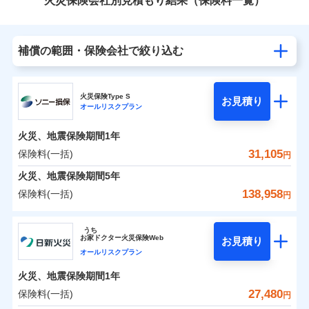
火災保険会社別見積もり結果（保険料一覧）
補償の範囲・保険会社で絞り込む
火災保険Type S
お見積り
オールリスクプラン
火災、地震保険期間
1年
31,105
保険料(一括)
円
火災、地震保険期間
5年
138,958
保険料(一括)
円
ソニー損害保険株式会社
うち
お
家
ドクター火災保険Web
お見積り
ソニー損害保険株式会社のおすすめポイント
オールリスクプラン
火災、地震保険期間
1年
保険料（一括）内訳
01
POINT
27,480
保険料(一括)
円