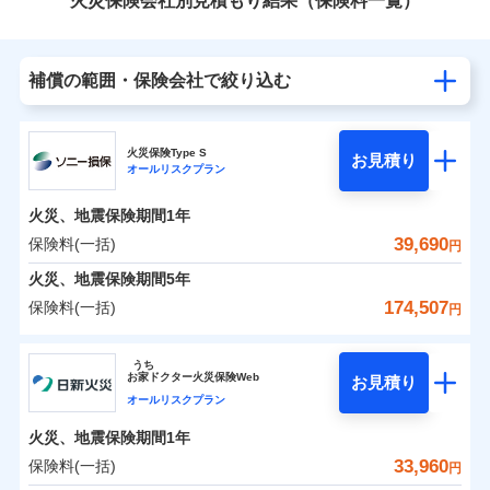
火災保険会社別見積もり結果（保険料一覧）
補償の範囲・保険会社で絞り込む
火災保険Type S
お見積り
オールリスクプラン
火災、地震保険期間
1年
39,690
保険料(一括)
円
火災、地震保険期間
5年
174,507
保険料(一括)
円
ソニー損害保険株式会社
うち
お
家
ドクター火災保険Web
お見積り
ソニー損害保険株式会社のおすすめポイント
オールリスクプラン
火災、地震保険期間
1年
保険料（一括）内訳
01
POINT
33,960
保険料(一括)
円