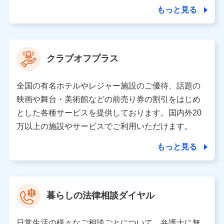
合を除き、第三者に提供いたしません。
もっと見る
業務の委託
当社は利用目的の達成に必要な範囲内において個人情報
クラブオフプラス
の取り扱いの全部または一部を委託する場合がありま
す。
全国の有名ホテルやレジャー施設のご優待、話題の
個人データの共同利用
映画や舞台・美術館などの前売り券の割引をはじめ
とした各種サービスを提供しております。国内外20
当社は株式会社NTTドコモとの間で、以下のとおり個
人データを共同利用します。
万以上の施設やサービスでご利用いただけます。
【共同して利用される利用データの項目】
もっと見る
当社又は株式会社NTTドコモがサービス提供等を通じて
取得した、以下の情報などの個人データ
基本情報
氏名、電話番号、メールアドレス、お客さまの識別子、属
暮らしの法律相談ダイヤル
性、連絡先、dポイントサービスのご利用に関する情報。例
として、dポイントカード番号、性別、年齢、家族構成、住
所、dポイント残高、dポイント利用履歴などが含まれます。
日常生活の様々なご相談ごとについて、弁護士に無