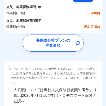
担額）
残存物取片づけ費用
付帯される費用の
サポートサービス」をご提供します。
水まわりトラブル、カギ開け対応など「住まいのア
補償
火災、地震保険期間
1年
失火見舞費用
保険料（一括）内訳
01
POINT
お家ドクター火災保険Web（すまいの保険）のお見
臨時費用
シスタンスサービス」が無料付帯
水道管修理費用
33,900
保険料(一括)
円
積もり・お申込みはネットで完結！
損害防止費用
補償の対象やお客さまの状況に応じたさまざまな割
地震火災費用
火災 1年
地震 1年
火災、地震保険期間
5年
上半期
新規契約数ランキング
ランキングをもっと見る
残存物取片づけ費用
付帯される費用保
引をご用意！
154,210
保険料(一括)
険金
円
失火見舞費用
適用される割引
建築年割引
イチオシ
02
POINT
補償の範囲
-
16,010
4,950
？
03
建物
POINT
円
円
当社火災保険新規契約者数より算出[
年
月]（ドコモスマート保険
水道管修理費用
チューリッヒ保険会社
ナビ調べ）
補償の範囲
付帯サービス
住まいの緊急かけつけサービス
地震火災費用
？
03
POINT
各保険会社プランの
ソニー損保の新ネット火災保険は、補償の組合せが自
注意事項
-
4,950
1,650
チューリッヒ保険会社のおすすめポイント
家財
由だから、必要な補償に絞って選べます。
円
円
火災
風災・雹（ひょ
保険証券の不発行に関する特約（500
クレジットカード
適用される割引
しかも「地震上乗せ特約（全半損時のみ）」で、地震
落雷
う）災、雪災
円）
コンビニ払い
保険料（一括）内訳
01
火災
補償内容
風災・雹（ひょ
POINT
破裂・爆発
払込方法
の被害にも火災保険の保険金額に対して最大100％で備
落雷
う）災、雪災
口座振替
破裂・爆発
えられます（一部損は対象外）。
その他条件
住まいのアシスタンスサービス
※2
水災
銀行振込
盗難
火災 1年
地震 1年
こちらでご案内しております保険料は概算であり、実際にご契約い
ランキングをもっと見る
水濡れ
免責金額（自己負
免責金額なし
ただける保険料とは異なります。また保険会社によって補償内容や
水災
※2
盗難
騒擾（じょう）
WEB見積もり+メールアドレス登録後
担額）
一括払
水濡れ
外部からの落下・
特約名称なども異なる場合がございます。あらかじめご了承くださ
破損・汚損
イチオシ
02
POINT
から4営業日+1日以降、お客さまが決
補償の範囲
？
0
03
21,250
4,950
POINT
建物
円
円
円
備考
騒擾（じょう）
飛来・衝突
支払方法
い。
年払い
済した時点で保険のお申し込みと完了
外部からの落下・
破損・汚損
臨時費用
となります。
月払い
飛来・衝突
まさかのときも安心！全国の優良工務店とタッグを
人気順については当社
新規契約者数より
損害防止費用
0
6,050
1,650
家財
円
組み、「高品質な修理」と「保険金のお支払」をワ
円
円
算出[
年
月
日現在]（ドコモスマート保険ナ
火災
風災・雹（ひょ
残存物取片づけ費用
付帯される費用保
ネット申込
クレジットカード
※3
落雷
う）災、雪災
ンセットで提供する火災保険です。
ビ調べ）
険金
失火見舞費用
※3
補償内容
破裂・爆発
申込方法
郵送
コンビニ払い