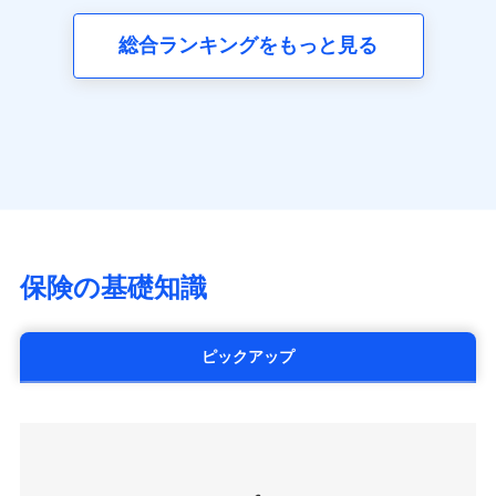
三井ダイレクト損害保険株式会社
全国の優良工務店とタッグを組み、「高品質な修理」
同意いただく必要があります。詳細について、以下をご確
ネット申込
募集文書番号
(https://www.mitsui-direct.co.jp/)
見積もりや保険会社とのご契約に先立ち、当社が提供する
認ください。
と「保険金のお支払」をワンセットで提供する火災保
総合ランキングをもっと見る
申込方法
郵送
ドコモスマート保険ナビの利用規約と個人情報の取扱いに
険です。補償の選択は自由自在で、お申込みはPC・ス
ドコモスマート保険ナビサービス利用規約
対面
同意いただく必要があります。詳細について、以下をご確
■生命保険
マホで24時間受付可能です。住宅トラブル応急サービ
当社による個人情報の取扱いについて（プライバシー
認ください。
アクサ生命保険株式会社
ス「すまいのサポート24」は水まわり、玄関カギの紛
ポリシー）
始期日
2024/10/01
（https://www.axa.co.jp/）
ドコモスマート保険ナビサービス利用規約
失、ハチの巣駆除等の住宅トラブルに対応していま
SBI生命保険株式会社（https://www.sbilife.co.jp/）
当社による個人情報の取扱いについて（プライバシー
す。さらに大切な住まいを守るための各種サポート機
※1損害割合が30%未満の場合は定率
FWD生命保険株式会社
ドコモスマート保険ナビ編集部の評価
ポリシー）
払、水災料率は最低リスク区分を適用
能をご用意。住まいをメンテナンスする際の無料の
（https://www.fwdlife.co.jp/）
※2失火見舞費用の取扱いはなし
「リフォーム相談サービス」、「長期優良住宅の維持
ソニー生命保険株式会社
※3水道管修理費用の取扱いはなし
チューリッヒのネット火災保険は
ダイレクト型でネッ
保全サポートサービス」をご提供しています。
（https://www.sonylife.co.jp）
説明事項
※4地震火災費用の取扱いはなし
ト完結のお手続き・リーズナブルな保険料
に加え、
火
SOMPOひまわり生命保険株式会社
保険の基礎知識
※5火災・風災等の事故により建物に
災に対する補償に加え、すべてのプランに盗難等がつ
（https://www.himawari-life.co.jp/）
損害が生じたとき、日新火災がご案内
いており、
社会問題などを考慮された幅広い補償が特
する修理業者（指定工務店）が建物の
第一ネオ生命保険株式会社
修理を行います。
長です。
失火見舞金など付帯される費用保険金も多
（https://neofirst.co.jp/）
ピックアップ
く、ダイレクトでありながら充実した補償が魅力で
大樹生命保険株式会社（https://www.taiju-
日新火災海上保険株式会社で
募集文書番号
life.co.jp）
お見積もり
す。
太陽生命保険株式会社（https://www.taiyo-
seimei.co.jp）
見積もりや保険会社とのご契約に先立ち、当社が提供する
チューリッヒ生命保険株式会社
ドコモスマート保険ナビの利用規約と個人情報の取扱いに