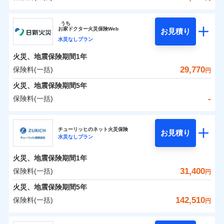
イチオシ
02
POINT
補償の範囲
？
0
03
23,050
4,950
POINT
建物
円
円
円
ソニー損害保険株式会社
うち
まさかのときも安心！全国の優良工務店とタッグを
お
家
ドクター火災保険Web
お見積り
0
7,950
1,650
ソニー損害保険株式会社のおすすめポイント
家財
円
組み、「高品質な修理」と「保険金のお支払」をワ
円
円
水災なしプラン
火災
風災・雹（ひょ
落雷
う）災、雪災
ンセットで提供する火災保険です。
火災、地震保険期間
1年
保険料（一括）内訳
01
破裂・爆発
POINT
お客さまのニーズから補償を考え、設計することで
29,770
保険料(一括)
円
合理的な保険料を実現することができます。さらに
水災
盗難
火災 1年
地震 1年
火災、地震保険期間
5年
水濡れ
各種割引が充実！
※1
騒擾（じょう）
-
保険料(一括)
大切な住まいを守るための各種サポート機能をご用
外部からの落下・
破損・汚損
イチオシ
02
POINT
0
22,457
4,950
建物
円
円
円
飛来・衝突
意、住宅トラブル応急サービス「すまいのサポート
日新火災海上保険株式会社
24」、住まいをメンテナンスする際の無料の「リフ
火災、自然災害、盗難などトータルでカバーし、大
チューリッヒのネット火災保険
お見積り
水災なしプラン
0
ォーム相談サービス」、「長期優良住宅の維持保全
5,616
1,650
日新火災海上保険株式会社のおすすめポイント
家財
円
切な住まいをお守りします！
円
円
サポートサービス」をご提供します。
水まわりトラブル、カギ開け対応など「住まいのア
火災、地震保険期間
1年
保険料（一括）内訳
01
POINT
お家ドクター火災保険Web（すまいの保険）のお見
シスタンスサービス」が無料付帯
31,400
保険料(一括)
円
積もり・お申込みはネットで完結！
補償の対象やお客さまの状況に応じたさまざまな割
火災 1年
地震 1年
火災、地震保険期間
5年
上半期
新規契約数ランキング
引をご用意！
142,510
保険料(一括)
円
イチオシ
02
POINT
補償の範囲
-
18,620
4,950
？
03
建物
POINT
円
円
当社火災保険新規契約者数より算出[
年
月]（ドコモスマート保険
チューリッヒ保険会社
ナビ調べ）