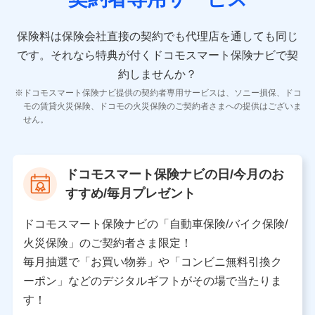
10.受託業務の 個人情報
受託業務の遂行およびこれらに準ずる業務の遂行のため
保険料は保険会社直接の契約でも代理店を通しても同じ
です。
それなら特典が付くドコモスマート保険ナビで契
11.マイカー通勤管理クラウド並びに法人向けASPサー
ビスに関してのお問い合わせ情報
約しませんか？
各種お問い合わせに対応するため
ドコモスマート保険ナビ提供の契約者専用サービスは、ソニー損保、ドコ
当社のサービスに関する情報提供や、皆様に有用なお知らせ
モの賃貸火災保険、ドコモの火災保険のご契約者さまへの提供はございま
をお送りするため
せん。
アンケートの送付のため
当社のサービスや媒体の運営改善に必要なデータを解析し、
分析するため
当社の対応品質向上やお問い合わせ内容の正確な把握のため
ドコモスマート保険ナビの日/今月のお
個人情報保護管理者の職名、連絡先
すすめ/毎月プレゼント
株式会社ドコモ・インシュアランス 営業部長
〒103-0013 東京都中央区日本橋人形町2-14-10 アー
ドコモスマート保険ナビの「自動車保険/バイク保険/
バンネット日本橋ビル 3F
火災保険」のご契約者さま限定！
株式会社ドコモ・インシュアランス
毎月抽選で「お買い物券」や「コンビニ無料引換ク
ーポン」などのデジタルギフトがその場で当たりま
個人情報の第三者提供について
す！
当社ではご本人の同意がある場合または法令に基づく場