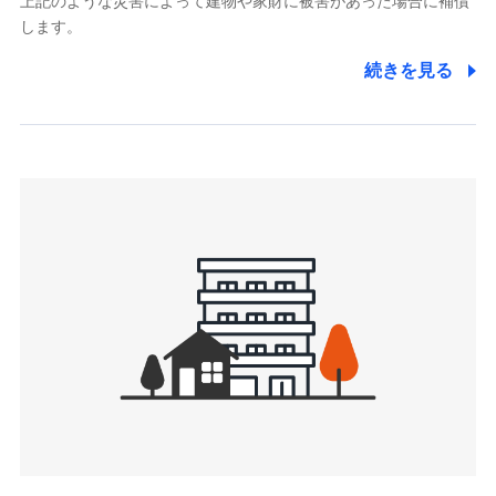
上記のような災害によって建物や家財に被害があった場合に補償
関する情報を提供し、金融商品等の契約を勧奨するため、ま
します。
た維持管理等の委託業務遂行のため、またそれらに付帯、関
連する当社および提携会社のサービスを案内、提供するため
続きを見る
（なお、当社は複数の保険会社と取引があり、取得した個人
情報を取引のある他の保険会社の商品・サービスをご提案す
るために利用させていただくことがあります。）
上記に係る連絡・手続き・管理等付帯業務を行うため
3.セミナー募集サイトから取得した個人情報
各種セミナーの案内、開催のため
上記に係る連絡・手続き・管理等付帯業務を行うため
4.家族・友達紹介にて取得した個人情報
被紹介者への連絡、及び当社と取引のあるもしくは委託を受
けている保険会社・提携会社の保険その他に関する情報を提
供し、金融商品等の契約を勧奨するため
アンケートやキャンペーン等の実施のため
上記に係る連絡・手続き・管理等付帯業務を行うため
5.通話録音にて取得する情報