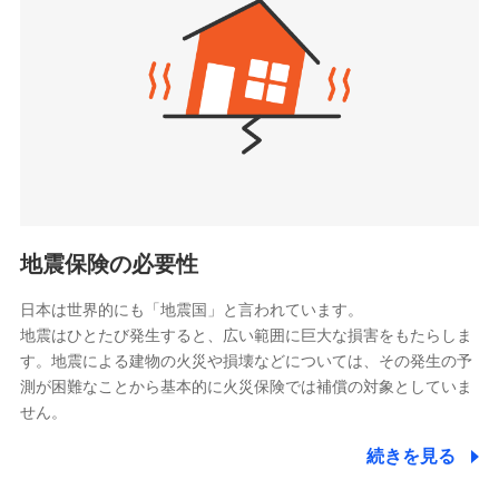
（https://www.zurichlife.co.jp/）
同意いただく必要があります。詳細について、以下をご確
東京海上日動あんしん生命保険株式会社
チューリッヒ保険会社で
認ください。
ドコモスマート保険ナビ編集部の評価
（https://www.tmn-anshin.co.jp/）
お見積もり
ドコモスマート保険ナビサービス利用規約
なないろ生命保険株式会社
（https://www.nanairolife.co.jp/）
当社による個人情報の取扱いについて（プライバシー
チューリッヒ保険会社の
全国の優良工務店とタッグを組み、「高品質な修理」
ポリシー）
日本生命保険相互会社
詳細を見る
と「保険金のお支払」をワンセットで提供する火災保
（https://www.nissay.co.jp）
険です。補償の選択は自由自在で、お申込みはPC・ス
はなさく生命保険株式会社
マホで24時間受付可能です。住宅トラブル応急サービ
見積もりや保険会社とのご契約に先立ち、当社が提供する
（https://www.life8739.co.jp/）
ドコモスマート保険ナビの利用規約と個人情報の取扱いに
ス「すまいのサポート24」は水まわり、玄関カギの紛
マニュライフ生命保険株式会社
同意いただく必要があります。詳細について、以下をご確
失、ハチの巣駆除等の住宅トラブルに対応していま
（https://www.manulife.co.jp/）
地震保険の必要性
認ください。
す。さらに大切な住まいを守るための各種サポート機
三井住友海上あいおい生命保険株式会社
ドコモスマート保険ナビサービス利用規約
能をご用意。住まいをメンテナンスする際の無料の
（https://www.msa-life.co.jp/）
日本は世界的にも「地震国」と言われています。
メットライフ生命株式会社
当社による個人情報の取扱いについて（プライバシー
「リフォーム相談サービス」、「長期優良住宅の維持
地震はひとたび発生すると、広い範囲に巨大な損害をもたらしま
(https://www.metlife.co.jp/)
ポリシー）
保全サポートサービス」をご提供しています。
す。地震による建物の火災や損壊などについては、その発生の予
メディケア生命保険株式会社
測が困難なことから基本的に火災保険では補償の対象としていま
（https://www.medicarelife.com/）
せん。
■少額短期保険
続きを見る
株式会社アシロ少額短期保険
日新火災海上保険株式会社で
(https://kailash.co.jp/)