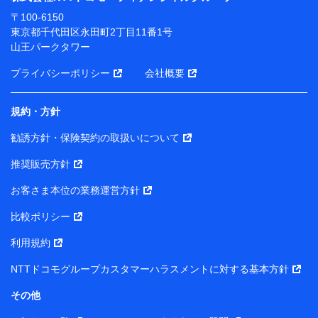
ります。
〒100-6150
※ dポイントクラブ会員ではないお客さま（2019年12
東京都千代田区永田町2丁目11番1号
月11日以降、一度もdポイントクラブ会員であったこと
山王パークタワー
がないお客さまに限る）に関する、2019年12月10日以
前に取得した個人データは、こちら の利用目的の範囲内
プライバシーポリシー
会社概要
に限って共同利用します。
規約・方針
当社は株式会社NTTドコモ・フィナンシャルグループ
との間で、以下のとおり個人データを共同利用しま
勧誘方針・保険契約の取扱いについて
す。
推奨販売方針
【共同して利用される利用データの項目】
当社または株式会社NTTドコモ・フィナンシャルグルー
お客さま本位の業務運営方針
プがサービス提供等を通じて取得した、以下の情報など
比較ポリシー
の個人データ
基本情報
利用規約
氏名、電話番号、メールアドレス、お客さまの識別子、属
NTTドコモグループカスタマーハラスメントに対する基本方針
性、連絡先、dポイントサービスのご利用に関する情報。例
として、dポイントカード番号、性別、年齢、家族構成、住
その他
所、dポイント残高、dポイント利用履歴などが含まれます。
利用情報