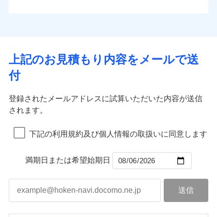
払込方法
お客さまのニーズから補償を考え、設計することで
水道管修理費用
※4
対面
口座振替
合理的な保険料を実現することができます。さらに
水災
盗難
地震火災費用
※5
銀行振込
上半期
新規契約数ランキング
水濡れ
各種割引が充実！
免責金額（自己負
始期日
2025/10/01
※1
免責金額なし
※1
騒擾（じょう）
担額）
補償内容
その他付帯される
大切な住まいを守るための各種サポート機能をご用
外部からの落下・
破損・汚損
一括払
イチオシ
02
修理付帯費用
POINT
費用の補償
当社火災保険新規契約者数より算出[
年
飛来・衝突
月]（ドコモスマート保険
意、住宅トラブル応急サービス「すまいのサポート
※1水災料率は最低リスク区分を適用
支払方法
年払い
上記のお見積もり内容をメールで送
臨時費用
ナビ調べ）
説明事項
※2雑危険（盗難を除く）および破汚
24」、住まいをメンテナンスする際の無料の「リフ
火災、自然災害、盗難などトータルでカバーし、大
月払い
損害防止費用
免責金額（自己負
損において、自己負担額5万円
インターネット割引
付
免責金額なし
ォーム相談サービス」、「長期優良住宅の維持保全
※1
切な住まいをお守りします！
担額）
残存物取片づけ費用
適用される割引
指定工務店割引
付帯される費用の
サポートサービス」をご提供します。
ネット申込
水まわりトラブル、カギ開け対応など「住まいのア
補償
募集文書番号
失火見舞費用
建築年割引
申込方法
郵送
登録されたメールアドレスに試算いただいた内容が送信
お家ドクター火災保険Web（すまいの保険）のお見
臨時費用
シスタンスサービス」が無料付帯
水道管修理費用
対面
されます。
積もり・お申込みはネットで完結！
損害防止費用
その他条件
指定工務店特約
補償の対象やお客さまの状況に応じたさまざまな割
※6
地震火災費用
上半期
新規契約数ランキング
ランキングをもっと見る
残存物取片づけ費用
付帯される費用保
引をご用意！
始期日
2026/08/01
険金
下記の利用規約及び個人情報の取扱いに同意します
失火見舞費用
すまいのサポート24
適用される割引
建築年割引
補償の範囲
？
03
POINT
当社火災保険新規契約者数より算出[
年
月]（ドコモスマート保険
水道管修理費用
リフォーム相談サービス
付帯サービス
※1破損・汚損の免責額5万円
ナビ調べ）
ドコモスマート保険ナビ編集部の評価
補償の範囲
付帯サービス
住まいの緊急かけつけサービス
地震火災費用
長期優良住宅の維持保全サポートサー
？
03
満期日または希望始期日
POINT
※2水まわりトラブル、カギ開け対
ビス
応、ガラス破損の場合に60分までの
火災
風災・雹（ひょ
簡易作業無料でご提供いたします。弊
保険証券の不発行に関する特約（500
クレジットカード
ソニー損保の新ネット火災保険は、補償の組合せが
適用される割引
落雷
う）災、雪災
社提携業者にて24時間365日受付。受
円）
クレジットカード
コンビニ払い
火災
補償内容
風災・雹（ひょ
破裂・爆発
自由だから、必要な補償に絞って選べます。
払込方法
付後、専門業者が対応に向かいます。
落雷
コンビニ払い
う）災、雪災
説明事項
口座振替
払込方法
ガラス破損の対応時間は9時～20時と
しかも、「地震上乗せ特約（全半損時のみ）」で、
破裂・爆発
その他条件
住まいのアシスタンスサービス
※2
口座振替
水災
銀行振込
盗難
なります。