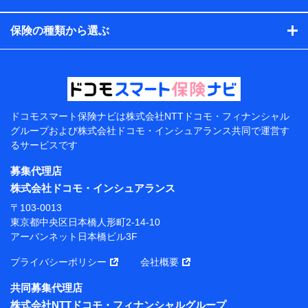
コンサルティングサービスの実施のため
アンケートやキャンペーン等の実施のため
保険の種類から選ぶ
上記に係る案内・手続き・管理等付帯業務を行うため
【当該個人データの管理について責任を有する者の名
称・住所・代表者名】
当該個人データを取り扱う各共同利用者（詳細は次のと
おり）
ドコモスマート保険ナビは
株式会社NTTドコモ・フィナンシャル
東京都千代田区永田町2丁目11番1号 山王パークタワー
グループおよび
株式会社ドコモ・インシュアランス共同で
運営す
株式会社NTTドコモ 代表取締役社長 前田 義晃
るサービスです
東京都中央区日本橋人形町2-14-10 アーバンネット日
募集代理店
本橋ビル 3F
株式会社ドコモ・インシュアランス
株式会社ドコモ・インシュアランス 代表取締役社
〒103-0013
長 吉村 忠義
東京都中央区日本橋人形町2-14-10
アーバンネット日本橋ビル3F
※ 当社および株式会社NTTドコモは、お客さまの情報
を利用させていただくにあたっては、「NTTドコモ パー
プライバシーポリシー
会社概要
ソナルデータ憲章」に定める行動原則を順守します 。
※ パーソナルデータダッシュボードの「第三者提供の
共同募集代理店
管理」の設定状態にかかわらず、共同利用する場合があ
株式会社NTTドコモ・フィナンシャルグループ