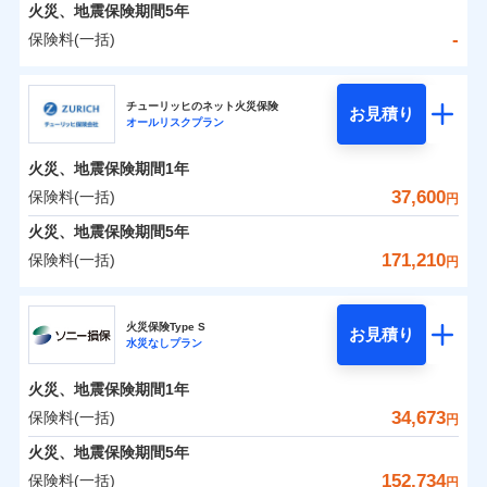
火災 1年
地震 1年
火災、地震保険期間
5年
-
保険料(一括)
0
25,565
4,950
建物
円
円
円
日新火災海上保険株式会社
チューリッヒのネット火災保険
お見積り
オールリスクプラン
0
7,525
1,650
日新火災海上保険株式会社のおすすめポイント
家財
円
円
円
火災、地震保険期間
1年
保険料（一括）内訳
01
POINT
37,600
保険料(一括)
円
火災 1年
地震 1年
火災、地震保険期間
5年
171,210
保険料(一括)
円
イチオシ
02
POINT
-
20,810
4,950
建物
円
円
チューリッヒ保険会社
ソニー損保の新ネット火災保険は、補償の組合せが自
火災保険Type S
お見積り
水災なしプラン
-
6,550
1,650
チューリッヒ保険会社のおすすめポイント
家財
由だから、必要な補償に絞って選べます。
円
円
しかも「地震上乗せ特約（全半損時のみ）」で、地震
火災、地震保険期間
1年
保険料（一括）内訳
01
POINT
の被害にも火災保険の保険金額に対して最大100％で備
34,673
保険料(一括)
円
えられます（一部損は対象外）。
火災 1年
地震 1年
火災、地震保険期間
5年
152,734
保険料(一括)
円