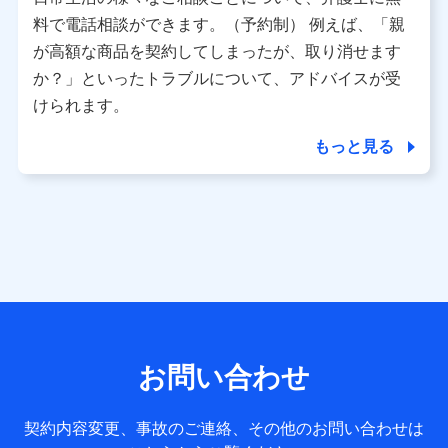
利用情報
料で電話相談ができます。（予約制） 例えば、「親
当社又は株式会社NTTドコモが提供する各種サービスなどの
ご契約・ご利用などに関する情報。例として、当社又は株式
が高額な商品を契約してしまったが、取り消せます
会社NTTドコモが提供する各種サービスのご契約状態・ご利
か？」といったトラブルについて、アドバイスが受
用履歴インターネット利用時の行動に関する情報、アプリケ
ーション利用時の行動に関する情報、購入されたサービスや
けられます。
商品の名称・購入場所・決済に関する情報、アンケートの回
答に関する情報などが含まれます。
もっと見る
保険関連サービス情報
当社又は株式会社NTTドコモが提供する保険関連サービスに
関して取得し、又は保有する情報。例として、見積請求受付
時、資料請求受付時又はユーザー登録受付時に提供いただい
た情報（氏名、住所、生年月日、性別、保険契約者と被保険
者の関係、保険加入の目的、保険商品の内容、保険料、保険
料のお支払方法、車のメーカーや走行距離などの情報、建物
の構造や築年数などの情報、ペットの種類や年齢など）及び
お客様との応対記録 （お客様に提示した比較見積の試算結
果情報、メールマガジンを提供した際のメール内容や送信履
歴の情報及び保険の更改案内等を提供した際のメール内容や
送信履歴などの情報）が含まれます。
お問い合わせ
保険契約情報
当社又は株式会社NTTドコモが取得し、又は保有する保険契
約に関する情報。例として、保険契約者及び被保険者の氏
契約内容変更、事故のご連絡、その他のお問い合わせは
名、住所、生年月日、性別、保険契約者と被保険者の関係、