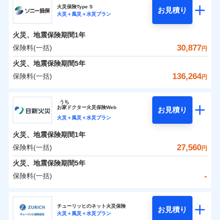
補償の範囲
？
03
POINT
ソニー損保の新ネット火災保険は、補償の組合せが自
火災保険Type S
お見積り
火災＋風災＋水災プラン
-
4,550
1,650
チューリッヒ保険会社のおすすめポイント
家財
由だから、必要な補償に絞って選べます。
円
円
火災
風災・雹（ひょ
しかも「地震上乗せ特約（全半損時のみ）」で、地震
落雷
う）災、雪災
火災、地震保険期間
1年
保険料（一括）内訳
01
火災
風災・雹（ひょ
POINT
破裂・爆発
の被害にも火災保険の保険金額に対して最大100％で備
落雷
う）災、雪災
30,877
保険料(一括)
円
破裂・爆発
えられます（一部損は対象外）。
水災
盗難
火災 1年
地震 1年
火災、地震保険期間
5年
ランキングをもっと見る
水濡れ
※1
水災
盗難
騒擾（じょう）
136,264
保険料(一括)
円
水濡れ
外部からの落下・
破損・汚損
イチオシ
02
POINT
補償の範囲
？
0
03
19,300
4,950
POINT
建物
円
円
円
騒擾（じょう）
飛来・衝突
ソニー損害保険株式会社
外部からの落下・
破損・汚損
うち
飛来・衝突
まさかのときも安心！全国の優良工務店とタッグを
お
家
ドクター火災保険Web
お見積り
0
5,500
1,650
ソニー損害保険株式会社のおすすめポイント
家財
円
組み、「高品質な修理」と「保険金のお支払」をワ
円
円
火災＋風災＋水災プラン
火災
風災・雹（ひょ
落雷
う）災、雪災
ンセットで提供する火災保険です。
火災、地震保険期間
1年
保険料（一括）内訳
01
補償内容
破裂・爆発
POINT
お客さまのニーズから補償を考え、設計することで
27,560
保険料(一括)
円
合理的な保険料を実現することができます。さらに
水災
盗難
火災 1年
地震 1年
火災、地震保険期間
5年
上半期
新規契約数ランキング
水濡れ
各種割引が充実！
免責金額（自己負
免責金額なし
※2
騒擾（じょう）
-
保険料(一括)
担額）
補償内容
大切な住まいを守るための各種サポート機能をご用
外部からの落下・
破損・汚損
イチオシ
02
POINT
0
19,515
4,950
建物
円
円
円
当社火災保険新規契約者数より算出[
年
飛来・衝突
月]（ドコモスマート保険
意、住宅トラブル応急サービス「すまいのサポート
日新火災海上保険株式会社
臨時費用
ナビ調べ）
24」、住まいをメンテナンスする際の無料の「リフ
火災、自然災害、盗難などトータルでカバーし、大
チューリッヒのネット火災保険
お見積り
損害防止費用
免責金額（自己負
火災＋風災＋水災プラン
免責金額なし
0
ォーム相談サービス」、「長期優良住宅の維持保全
4,762
1,650
日新火災海上保険株式会社のおすすめポイント
※1
家財
円
切な住まいをお守りします！
円
円