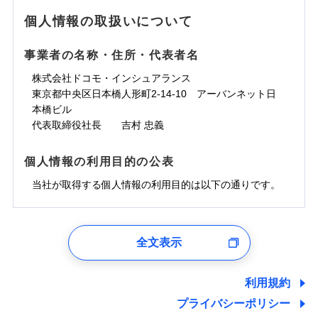
地震の被害にも最大100％で備えられます。
ランキングをもっと見る
水濡れ
免責金額（自己負
銀行振込
※3クレジットカード会社の分割払い
※1
免責金額なし
水災
※1
盗難
騒擾（じょう）
個人情報の取扱いについて
WEB見積もり+メールアドレス登録後
担額）
が可能なことがあります。詳しくは各
一括払
水濡れ
外部からの落下・
破損・汚損
から4営業日+1日以降、お客さまが決
※1
クレジットカード会社にご確認くださ
備考
騒擾（じょう）
一括払
飛来・衝突
支払方法
年払い
済した時点で保険のお申し込みと完了
外部からの落下・
破損・汚損
い。
事業者の名称・住所・代表者名
臨時費用
支払方法
年払い
となります。
月払い
飛来・衝突
損害防止費用
月払い
株式会社ドコモ・インシュアランス
ソニー損害保険株式会社で
募集文書番号
残存物取片づけ費用
付帯される費用保
ネット申込
クレジットカード
東京都中央区日本橋人形町2-14-10 アーバンネット日
※3
お見積もり
険金
失火見舞費用
ネット申込
※2
補償内容
申込方法
本橋ビル
郵送
コンビニ払い
払込方法
水道管修理費用
申込方法
郵送
※3
代表取締役社長 吉村 忠義
対面
口座振替
見積もりや保険会社とのご契約に先立ち、当社が提供する
地震火災費用
対面
※4
銀行振込
上半期
新規契約数ランキング
免責金額（自己負
ドコモスマート保険ナビの利用規約と個人情報の取扱いに
始期日
2025/10/01
免責金額なし
個人情報の利用目的の公表
担額）
同意いただく必要があります。詳細について、以下をご確
補償内容
その他付帯される
始期日
2024/10/01
一括払
修理付帯費用
ドコモスマート保険ナビ編集部の評価
費用の補償
認ください。
当社火災保険新規契約者数より算出[
当社が取得する個人情報の利用目的は以下の通りです。
年
月]（ドコモスマート保険
※1雑危険（盗難を除く）および破汚
支払方法
年払い
説明事項
臨時費用
ナビ調べ）
損において、自己負担額5万円
※1損害割合が30%未満の場合は定率
ドコモスマート保険ナビサービス利用規約
月払い
損害防止費用
免責金額（自己負
インターネット割引
払、水災料率は最低リスク区分を適用
チューリッヒのネット火災保険は
ダイレクト型でネッ
1.見積請求受付時、資料請求受付時、ユーザー登録受
免責金額なし
当社による個人情報の取扱いについて（プライバシー
担額）
※2破損・汚損、水ぬれは自己負担額
残存物取片づけ費用
適用される割引
指定工務店割引
付時
付帯される費用の
募集文書番号
ト完結のお手続き・リーズナブルな保険料
に加え、
火
ポリシー）
ネット申込
全文表示
5万円 建物が築15年以上または建築
補償
失火見舞費用
建築年割引
災に対する補償に加え、すべてのプランに盗難等がつ
ユーザー登録受付および、管理のため
申込方法
年不明の場合、風災・雹（ひょう）
郵送
臨時費用
水道管修理費用
郵便、電話、およびＥメール等により、当社と取引のあるも
いており、
社会問題などを考慮された幅広い補償が特
災・雪災の自己負担額は5万円
対面
損害防止費用
しくは委託を受けている保険会社・提携会社の保険その他に
その他条件
指定工務店特約
※5
利用規約
地震火災費用
※3失火見舞費用の取扱いはなし
長です。
失火見舞金など付帯される費用保険金も多
ランキングをもっと見る
関する情報を提供し、金融商品等の契約を勧奨するため、ま
残存物取片づけ費用
付帯される費用保
説明事項
※4水道管修理費用の取扱いはなし
プライバシーポリシー
く、ダイレクトでありながら充実した補償が魅力で
始期日
2026/08/01
た維持管理等の委託業務遂行のため、またそれらに付帯、関
険金
（破損・汚損等危険補償特約で補償対
失火見舞費用
すまいのサポート24
適用される割引
建築年割引