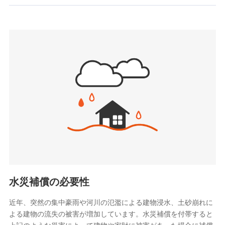
お見積もり
SBIいきいき少額短期保険会社 (https://www.i-
sedai.com/)
見積もりや保険会社とのご契約に先立ち、当社が提供する
SBIペット少額短期保険株式会社
ドコモスマート保険ナビの利用規約と個人情報の取扱いに
(https://www.sbipet-ssi.co.jp/)
同意いただく必要があります。詳細について、以下をご確
SBIリスタ少額短期保険会社
認ください。
(https://www.jishin.co.jp/)
スマートプラス少額短期保険株式会社
ドコモスマート保険ナビサービス利用規約
（https://www.smartplus-insurance.com/）
当社による個人情報の取扱いについて（プライバシー
チューリッヒ少額短期保険株式会社
ポリシー）
(https://www.zurichssi.co.jp/)
Tokio Marine X少額短期保険株式会社
(https://www.tokiomarine-x.co.jp/)
ペットメディカルサポート株式会社
(https://pshoken.co.jp/)
リトルファミリー少額短期保険株式会社
(https://www.littlefamily-ssi.com/)
水災補償の必要性
2.共同募集を行う代理店から受領する個人情報
近年、突然の集中豪雨や河川の氾濫による建物浸水、土砂崩れに
よる建物の流失の被害が増加しています。水災補償を付帯すると
郵便、電話、およびＥメール等により、当社と取引のあるも
しくは委託を受けている保険会社・提携会社の保険その他に