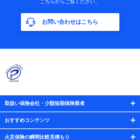
こちらからご覧ください。
保険加入の目的、保険商品の内容、保険料、保険料のお支払
方法、車のメーカーや走行距離などの情報、建物の構造や築
年数などの情報、ペットの種類や年齢などの情報などが含ま
お問い合わせはこちら
れます。
【共同して利用する者の範囲】
当社
株式会社NTTドコモ
【利用する者の利用目的】
当社又は株式会社NTTドコモが提供する保険関連サービスに
おけるユーザ登録受付および管理のため
当社又は株式会社NTTドコモと取引のあるもしくは委託を受
けている保険会社・提携会社の保険その他に関する情報を提
供するため、また維持管理等の委託業務遂行のため、またそ
れらに付帯、関連する当社、株式会社NTTドコモおよび提携
会社のサービスを案内、提供するため
取扱い保険会社・少額短期保険業者
（各サービスで取得したサービス利用履歴、ウェブサイトの
閲覧履歴、購買履歴、ご契約内容等のパーソナルデータを分
おすすめコンテンツ
析して、お客さまの趣味・嗜好・傾向に応じたサービス・商
品等に関するご提案や広告の配信等を行うことがありま
す。）
火災保険の瞬間比較見積もり
各種セミナーの開催のため