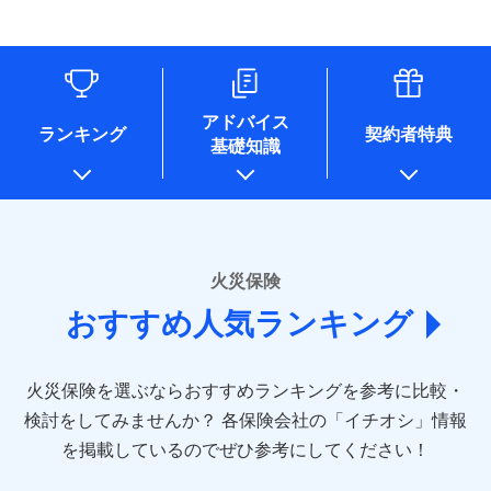
す。
連する当社および提携会社のサービスを案内、提供するため
象となる場合があります。）
水道管修理費用
リフォーム相談サービス
ドコモスマート保険ナビ編集部の評価
（なお、当社は複数の保険会社と取引があり、取得した個人
付帯サービス
※1破損・汚損の免責額5万円
※5地震火災費用の取扱いはなし
付帯サービス
住まいの緊急かけつけサービス
地震火災費用
長期優良住宅の維持保全サポートサー
情報を取引のある他の保険会社の商品・サービスをご提案す
※2水まわりトラブル、カギ開け対
※6火災・風災等の事故により建物に
ビス
るために利用させていただくことがあります。）
応、ガラス破損の場合に60分までの
損害が生じたとき、日新火災がご案内
ソニー損保の新ネット火災保険は、補償の組合せが
各種セミナーの開催のため
簡易作業無料でご提供いたします。弊
保険証券の不発行に関する特約（500
クレジットカード
する修理業者（指定工務店）が建物の
適用される割引
自由だから、必要な補償に絞って選べます。
コンサルティングサービスの実施のため
社提携業者にて24時間365日受付。受
円）
クレジットカード
修理を行います。
コンビニ払い
アドバイス
補償内容
チューリッヒ保険会社で
アンケートやキャンペーン等の実施のため
払込方法
付後、専門業者が対応に向かいます。
ランキング
契約者特典
しかも、「地震上乗せ特約（全半損時のみ）」で、
コンビニ払い
説明事項
口座振替
基礎知識
上記に係る案内・手続き・管理等付帯業務を行うため
お見積もり
払込方法
ガラス破損の対応時間は9時～20時と
その他条件
住まいのアシスタンスサービス
地震の被害にも最大100％で備えられます。
※2
募集文書番号
口座振替
銀行振込
* 当社が委託を受けている保険会社の情報は、保険会社
なります。
免責金額（自己負
銀行振込
※3クレジットカード会社の分割払い
のホームページに掲載しておりますので、ご確認くださ
チューリッヒ保険会社の
免責金額なし
WEB見積もり+メールアドレス登録後
担額）
が可能なことがあります。詳しくは各
一括払
詳細を見る
い。
から4営業日+1日以降、お客さまが決
クレジットカード会社にご確認くださ
備考
一括払
支払方法
年払い
済した時点で保険のお申し込みと完了
い。
臨時費用
支払方法
年払い
■損害保険
となります。
月払い
火災保険
見積もりや保険会社とのご契約に先立ち、当社が提供する
ソニー損害保険株式会社で
損害防止費用
月払い
あいおいニッセイ同和損害保険株式会社
募集文書番号
ドコモスマート保険ナビの利用規約と個人情報の取扱いに
お見積もり
ドコモスマート保険ナビ編集部の評価
残存物取片づけ費用
付帯される費用保
おすすめ人気ランキング
(https://www.aioinissaydowa.co.jp/)
ネット申込
クレジットカード
※3
同意いただく必要があります。詳細について、以下をご確
険金
失火見舞費用
ネット申込
アクサ損害保険株式会社 (https://www.axa-
※2
申込方法
郵送
コンビニ払い
認ください。
払込方法
direct.co.jp/)
水道管修理費用
申込方法
郵送
※3
全国の優良工務店とタッグを組み、「高品質な修理」
見積もりや保険会社とのご契約に先立ち、当社が提供する
対面
口座振替
ドコモスマート保険ナビサービス利用規約
火災保険を選ぶならおすすめランキングを参考に比較・
アニコム損害保険株式会社 (https://www.anicom-
地震火災費用
対面
ドコモスマート保険ナビの利用規約と個人情報の取扱いに
※4
と「保険金のお支払」をワンセットで提供する火災保
銀行振込
当社による個人情報の取扱いについて（プライバシー
sompo.co.jp/)
同意いただく必要があります。詳細について、以下をご確
検討をしてみませんか？
始期日
2025/10/01
各保険会社の「イチオシ」情報
険です。補償の選択は自由自在で、お申込みはPC・ス
ポリシー）
東京海上ダイレクト損害保険株式会社
その他付帯される
認ください。
始期日
2024/10/01
一括払
マホで24時間受付可能です。住宅トラブル応急サービ
を掲載しているのでぜひ参考にしてください！
修理付帯費用
ドコモスマート保険ナビ編集部の評価
費用の補償
(https://www.e-design.net/)
説明事項
※1水災料率は最低リスク区分を適用
支払方法
ドコモスマート保険ナビサービス利用規約
年払い
ス「すまいのサポート24」は水まわり、玄関カギの紛
AIG損害保険株式会社
※1破損・汚損、水ぬれは自己負担額