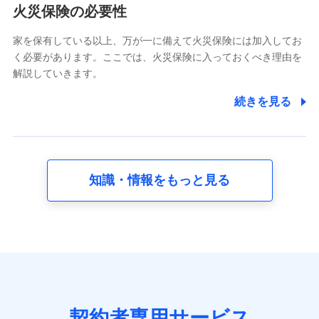
電話対応の品質向上およびお問合せ内容の正確な把握のため
火災保険の必要性
家を保有している以上、万が一に備えて火災保険には加入してお
6.採用応募者の個人情報
く必要があります。ここでは、火災保険に入っておくべき理由を
採用選考および入社手続を実施するため
解説していきます。
7.社員（従業者）の個人情報
続きを見る
人事･勤怠･健康・労務等の管理、給与支給、福利厚生・採用
退職関連処理等の各種手続きのため、当社と従業員または従
業員同士の連絡のため
知識・情報をもっと見る
8.取引先個人情報
取引先としての選定業務、営業情報の提供業務、契約締結手
続き業務、取引管理業務、およびこれらに準ずる業務の遂行
のため
9.お問い合わせ情報
各種お問い合わせに対応するため
契約者専用サービス