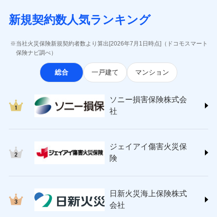
月払い
当社による個人情報の取扱いについて（プライバシー
失、ハチの巣駆除等の住宅トラブルに対応していま
インターネット割引
(https://www.aig.co.jp/sonpo)
5万円 建物が築15年以上または建築
チューリッヒのネット火災保険は
ダイレクト型でネッ
募集文書番号
ポリシー）
す。さらに大切な住まいを守るための各種サポート機
新規契約数人気ランキング
年不明の場合、風災・雹（ひょう）
ＳＢＩ損害保険株式会社
適用される割引
指定工務店割引
ト完結のお手続き・リーズナブルな保険料
に加え、
火
ネット申込
災・雪災の自己負担額は5万円
能をご用意。住まいをメンテナンスする際の無料の
(https://www.sbisonpo.co.jp/)
建築年割引
災に対する補償に加え、すべてのプランに盗難等がつ
申込方法
※2失火見舞費用の取扱いはなし
郵送
「リフォーム相談サービス」、「長期優良住宅の維持
ジェイアイ傷害火災保険株式会社
当社火災保険新規契約者数より算出[2026年7月1日時点]（ドコモスマート
いており、
社会問題などを考慮された幅広い補償が特
※3水道管修理費用の取扱いはなし
対面
保全サポートサービス」をご提供しています。
(https://www.jihoken.co.jp/)
その他条件
指定工務店特約
保険ナビ調べ）
※5
説明事項
（破損・汚損等危険補償特約で補償対
長です。
失火見舞金など付帯される費用保険金も多
ソニー損害保険株式会社
象となる場合があります。）
く、ダイレクトでありながら充実した補償が魅力で
始期日
2026/08/01
総合
一戸建て
マンション
(https://www.sonysonpo.co.jp/)
※4地震火災費用の取扱いはなし
すまいのサポート24
ドコモスマート保険ナビ編集部の評価
す。
※5火災・風災等の事故により建物に
損害保険ジャパン株式会社 (https://www.sompo-
リフォーム相談サービス
付帯サービス
※1盗難、水濡れ、騒擾（じょう）、
損害が生じたとき、日新火災がご案内
japan.co.jp/)
長期優良住宅の維持保全サポートサー
ソニー損害保険株式会
外部からの落下・飛来・衝突は自動付
する修理業者（指定工務店）が建物の
ソニー損保の新ネット火災保険は、補償の組合せが
ＳＯＭＰＯダイレクト損害保険株式会社
日新火災海上保険株式会社で
ビス
帯です。
修理を行います。
社
自由だから、必要な補償に絞って選べます。
(https://www.sompo-direct.co.jp/)
お見積もり
※2水まわりトラブル、カギ開け対
チューリッヒ保険会社 (https://www.zurich.co.jp/)
応、ガラス破損の場合に60分までの
クレジットカード
しかも、「地震上乗せ特約（全半損時のみ）」で、
募集文書番号
チューリッヒ保険会社で
東京海上日動火災保険株式会社
簡易作業無料でご提供いたします。弊
コンビニ払い
地震の被害にも最大100％で備えられます。
見積もりや保険会社とのご契約に先立ち、当社が提供する
お見積もり
払込方法
社提携業者にて24時間365日受付。受
ジェイアイ傷害火災保
(https://www.tokiomarine-nichido.co.jp/)
説明事項
口座振替
ドコモスマート保険ナビの利用規約と個人情報の取扱いに
付後、専門業者が対応に向かいます。
日新火災海上保険株式会社
険
銀行振込
ガラス破損の対応時間は9時～20時と
同意いただく必要があります。詳細について、以下をご確
チューリッヒ保険会社の
(https://www.nisshinfire.co.jp/)
なります。
認ください。
詳細を見る
ペット＆ファミリー損害保険株式会社
※3クレジットカード会社の分割払い
一括払
ドコモスマート保険ナビサービス利用規約
(https://www.petfamilyins.co.jp/)
が可能なことがあります。詳しくは各
日新火災海上保険株式
ソニー損害保険株式会社で
支払方法
年払い
ドコモスマート保険ナビ編集部の評価
三井住友海上火災保険株式会社 (https://www.ms-
当社による個人情報の取扱いについて（プライバシー
クレジットカード会社にご確認くださ
見積もりや保険会社とのご契約に先立ち、当社が提供する
お見積もり
会社
月払い
い。
ins.com/)
ポリシー）
ドコモスマート保険ナビの利用規約と個人情報の取扱いに