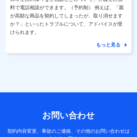
利用情報
料で電話相談ができます。（予約制） 例えば、「親
当社又は株式会社NTTドコモが提供する各種サービスなどの
ご契約・ご利用などに関する情報。例として、当社又は株式
が高額な商品を契約してしまったが、取り消せます
会社NTTドコモが提供する各種サービスのご契約状態・ご利
か？」といったトラブルについて、アドバイスが受
用履歴インターネット利用時の行動に関する情報、アプリケ
ーション利用時の行動に関する情報、購入されたサービスや
けられます。
商品の名称・購入場所・決済に関する情報、アンケートの回
答に関する情報などが含まれます。
もっと見る
保険関連サービス情報
当社又は株式会社NTTドコモが提供する保険関連サービスに
関して取得し、又は保有する情報。例として、見積請求受付
時、資料請求受付時又はユーザー登録受付時に提供いただい
た情報（氏名、住所、生年月日、性別、保険契約者と被保険
者の関係、保険加入の目的、保険商品の内容、保険料、保険
料のお支払方法、車のメーカーや走行距離などの情報、建物
の構造や築年数などの情報、ペットの種類や年齢など）及び
お客様との応対記録 （お客様に提示した比較見積の試算結
果情報、メールマガジンを提供した際のメール内容や送信履
歴の情報及び保険の更改案内等を提供した際のメール内容や
送信履歴などの情報）が含まれます。
お問い合わせ
保険契約情報
当社又は株式会社NTTドコモが取得し、又は保有する保険契
約に関する情報。例として、保険契約者及び被保険者の氏
契約内容変更、事故のご連絡、その他のお問い合わせは
名、住所、生年月日、性別、保険契約者と被保険者の関係、