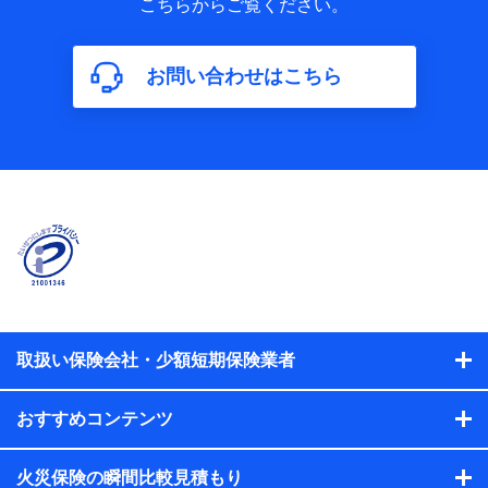
こちらからご覧ください。
保険加入の目的、保険商品の内容、保険料、保険料のお支払
方法、車のメーカーや走行距離などの情報、建物の構造や築
年数などの情報、ペットの種類や年齢などの情報などが含ま
お問い合わせはこちら
れます。
【共同して利用する者の範囲】
当社
株式会社NTTドコモ
【利用する者の利用目的】
当社又は株式会社NTTドコモが提供する保険関連サービスに
おけるユーザ登録受付および管理のため
当社又は株式会社NTTドコモと取引のあるもしくは委託を受
けている保険会社・提携会社の保険その他に関する情報を提
供するため、また維持管理等の委託業務遂行のため、またそ
れらに付帯、関連する当社、株式会社NTTドコモおよび提携
会社のサービスを案内、提供するため
取扱い保険会社・少額短期保険業者
（各サービスで取得したサービス利用履歴、ウェブサイトの
閲覧履歴、購買履歴、ご契約内容等のパーソナルデータを分
おすすめコンテンツ
析して、お客さまの趣味・嗜好・傾向に応じたサービス・商
品等に関するご提案や広告の配信等を行うことがありま
す。）
火災保険の瞬間比較見積もり
各種セミナーの開催のため