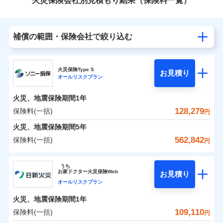
火災保険会社別見積もり結果（保険料一覧）
補償の範囲・保険会社で絞り込む
火災保険Type S
お見積り
オールリスクプラン
火災、地震保険期間
1年
128,279
保険料(一括)
円
火災、地震保険期間
5年
562,842
保険料(一括)
円
ソニー損害保険株式会社
うち
お
家
ドクター火災保険Web
お見積り
ソニー損害保険株式会社のおすすめポイント
オールリスクプラン
火災、地震保険期間
1年
保険料（一括）内訳
01
POINT
109,110
保険料(一括)
円