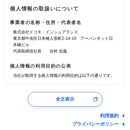
地震の被害にも最大100％で備えられます。
ランキングをもっと見る
水濡れ
免責金額（自己負
銀行振込
※3クレジットカード会社の分割払い
※1
免責金額なし
水災
※1
盗難
騒擾（じょう）
個人情報の取扱いについて
WEB見積もり+メールアドレス登録後
担額）
が可能なことがあります。詳しくは各
一括払
水濡れ
外部からの落下・
破損・汚損
から4営業日+1日以降、お客さまが決
※1
クレジットカード会社にご確認くださ
備考
騒擾（じょう）
一括払
飛来・衝突
支払方法
年払い
済した時点で保険のお申し込みと完了
外部からの落下・
破損・汚損
い。
事業者の名称・住所・代表者名
臨時費用
支払方法
年払い
となります。
月払い
飛来・衝突
損害防止費用
月払い
株式会社ドコモ・インシュアランス
ソニー損害保険株式会社で
募集文書番号
残存物取片づけ費用
付帯される費用保
ネット申込
クレジットカード
東京都中央区日本橋人形町2-14-10 アーバンネット日
※3
お見積もり
険金
失火見舞費用
ネット申込
※2
補償内容
申込方法
本橋ビル
郵送
コンビニ払い
払込方法
水道管修理費用
申込方法
郵送
※3
代表取締役社長 吉村 忠義
対面
口座振替
見積もりや保険会社とのご契約に先立ち、当社が提供する
地震火災費用
対面
※4
銀行振込
上半期
新規契約数ランキング
免責金額（自己負
ドコモスマート保険ナビの利用規約と個人情報の取扱いに
始期日
2025/10/01
免責金額なし
個人情報の利用目的の公表
担額）
同意いただく必要があります。詳細について、以下をご確
補償内容
その他付帯される
始期日
2024/10/01
一括払
修理付帯費用
ドコモスマート保険ナビ編集部の評価
費用の補償
認ください。
当社火災保険新規契約者数より算出[
当社が取得する個人情報の利用目的は以下の通りです。
年
月]（ドコモスマート保険
※1雑危険（盗難を除く）および破汚
支払方法
年払い
説明事項
臨時費用
ナビ調べ）
損において、自己負担額5万円
※1損害割合が30%未満の場合は定率
ドコモスマート保険ナビサービス利用規約
月払い
損害防止費用
免責金額（自己負
インターネット割引
払、水災料率は最低リスク区分を適用
チューリッヒのネット火災保険は
ダイレクト型でネッ
1.見積請求受付時、資料請求受付時、ユーザー登録受
免責金額なし
当社による個人情報の取扱いについて（プライバシー
担額）
※2破損・汚損、水ぬれは自己負担額
残存物取片づけ費用
適用される割引
指定工務店割引
付時
付帯される費用の
募集文書番号
ト完結のお手続き・リーズナブルな保険料
に加え、
火
ポリシー）
ネット申込
全文表示
5万円 建物が築15年以上または建築
補償
失火見舞費用
建築年割引
災に対する補償に加え、すべてのプランに盗難等がつ
ユーザー登録受付および、管理のため
申込方法
年不明の場合、風災・雹（ひょう）
郵送
臨時費用
水道管修理費用
郵便、電話、およびＥメール等により、当社と取引のあるも
いており、
社会問題などを考慮された幅広い補償が特
災・雪災の自己負担額は5万円
対面
損害防止費用
しくは委託を受けている保険会社・提携会社の保険その他に
その他条件
指定工務店特約
※5
利用規約
地震火災費用
※3失火見舞費用の取扱いはなし
長です。
失火見舞金など付帯される費用保険金も多
ランキングをもっと見る
関する情報を提供し、金融商品等の契約を勧奨するため、ま
残存物取片づけ費用
付帯される費用保
説明事項
※4水道管修理費用の取扱いはなし
プライバシーポリシー
く、ダイレクトでありながら充実した補償が魅力で
始期日
2026/08/01
た維持管理等の委託業務遂行のため、またそれらに付帯、関
険金
（破損・汚損等危険補償特約で補償対
失火見舞費用
すまいのサポート24
適用される割引
建築年割引