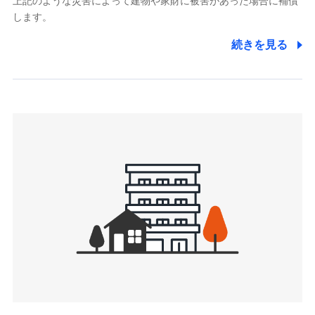
上記のような災害によって建物や家財に被害があった場合に補償
関する情報を提供し、金融商品等の契約を勧奨するため、ま
します。
た維持管理等の委託業務遂行のため、またそれらに付帯、関
連する当社および提携会社のサービスを案内、提供するため
続きを見る
（なお、当社は複数の保険会社と取引があり、取得した個人
情報を取引のある他の保険会社の商品・サービスをご提案す
るために利用させていただくことがあります。）
上記に係る連絡・手続き・管理等付帯業務を行うため
3.セミナー募集サイトから取得した個人情報
各種セミナーの案内、開催のため
上記に係る連絡・手続き・管理等付帯業務を行うため
4.家族・友達紹介にて取得した個人情報
被紹介者への連絡、及び当社と取引のあるもしくは委託を受
けている保険会社・提携会社の保険その他に関する情報を提
供し、金融商品等の契約を勧奨するため
アンケートやキャンペーン等の実施のため
上記に係る連絡・手続き・管理等付帯業務を行うため
5.通話録音にて取得する情報