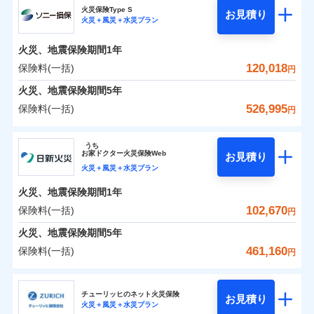
補償の範囲
？
03
POINT
ソニー損保の新ネット火災保険は、補償の組合せが自
火災保険Type S
お見積り
火災＋風災＋水災プラン
0
17,350
4,400
チューリッヒ保険会社のおすすめポイント
家財
円
由だから、必要な補償に絞って選べます。
円
円
火災
風災・雹（ひょ
しかも「地震上乗せ特約（全半損時のみ）」で、地震
落雷
う）災、雪災
火災、地震保険期間
1年
保険料（一括）内訳
01
火災
風災・雹（ひょ
POINT
破裂・爆発
の被害にも火災保険の保険金額に対して最大100％で備
落雷
う）災、雪災
120,018
保険料(一括)
円
破裂・爆発
えられます（一部損は対象外）。
水災
盗難
火災 1年
地震 1年
火災、地震保険期間
5年
ランキングをもっと見る
水濡れ
※1
水災
盗難
騒擾（じょう）
526,995
保険料(一括)
円
水濡れ
外部からの落下・
破損・汚損
イチオシ
02
POINT
補償の範囲
？
0
03
84,700
13,200
POINT
建物
円
円
円
騒擾（じょう）
飛来・衝突
ソニー損害保険株式会社
外部からの落下・
破損・汚損
うち
飛来・衝突
まさかのときも安心！全国の優良工務店とタッグを
お
家
ドクター火災保険Web
お見積り
0
21,100
4,400
ソニー損害保険株式会社のおすすめポイント
家財
円
組み、「高品質な修理」と「保険金のお支払」をワ
円
円
火災＋風災＋水災プラン
火災
風災・雹（ひょ
落雷
う）災、雪災
ンセットで提供する火災保険です。
火災、地震保険期間
1年
保険料（一括）内訳
01
補償内容
破裂・爆発
POINT
お客さまのニーズから補償を考え、設計することで
102,670
保険料(一括)
円
合理的な保険料を実現することができます。さらに
水災
盗難
火災 1年
地震 1年
火災、地震保険期間
5年
上半期
新規契約数ランキング
水濡れ
各種割引が充実！
免責金額（自己負
免責金額なし
※2
騒擾（じょう）
461,160
保険料(一括)
担額）
円
補償内容
大切な住まいを守るための各種サポート機能をご用
外部からの落下・
破損・汚損
イチオシ
02
POINT
0
81,426
13,200
建物
円
円
円
当社火災保険新規契約者数より算出[
年
飛来・衝突
月]（ドコモスマート保険
意、住宅トラブル応急サービス「すまいのサポート
日新火災海上保険株式会社
臨時費用
ナビ調べ）
24」、住まいをメンテナンスする際の無料の「リフ
火災、自然災害、盗難などトータルでカバーし、大
チューリッヒのネット火災保険
お見積り
損害防止費用
免責金額（自己負
火災＋風災＋水災プラン
免責金額なし
0
ォーム相談サービス」、「長期優良住宅の維持保全
20,992
4,400
日新火災海上保険株式会社のおすすめポイント
※1
家財
円
切な住まいをお守りします！
円
円