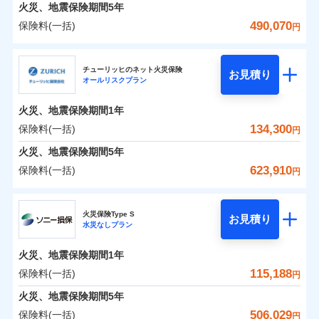
火災 1年
地震 1年
火災、地震保険期間
5年
490,070
保険料(一括)
円
0
87,034
13,200
建物
円
円
円
日新火災海上保険株式会社
チューリッヒのネット火災保険
お見積り
オールリスクプラン
0
23,645
4,400
日新火災海上保険株式会社のおすすめポイント
家財
円
円
円
火災、地震保険期間
1年
保険料（一括）内訳
01
POINT
134,300
保険料(一括)
円
火災 1年
地震 1年
火災、地震保険期間
5年
623,910
保険料(一括)
円
イチオシ
02
POINT
0
70,710
13,200
建物
円
円
円
チューリッヒ保険会社
ソニー損保の新ネット火災保険は、補償の組合せが自
火災保険Type S
お見積り
水災なしプラン
0
20,800
4,400
チューリッヒ保険会社のおすすめポイント
家財
円
由だから、必要な補償に絞って選べます。
円
円
しかも「地震上乗せ特約（全半損時のみ）」で、地震
火災、地震保険期間
1年
保険料（一括）内訳
01
POINT
の被害にも火災保険の保険金額に対して最大100％で備
115,188
保険料(一括)
円
えられます（一部損は対象外）。
火災 1年
地震 1年
火災、地震保険期間
5年
506,029
保険料(一括)
円