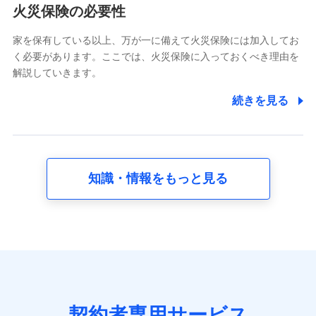
電話対応の品質向上およびお問合せ内容の正確な把握のため
火災保険の必要性
家を保有している以上、万が一に備えて火災保険には加入してお
6.採用応募者の個人情報
く必要があります。ここでは、火災保険に入っておくべき理由を
採用選考および入社手続を実施するため
解説していきます。
7.社員（従業者）の個人情報
続きを見る
人事･勤怠･健康・労務等の管理、給与支給、福利厚生・採用
退職関連処理等の各種手続きのため、当社と従業員または従
業員同士の連絡のため
知識・情報をもっと見る
8.取引先個人情報
取引先としての選定業務、営業情報の提供業務、契約締結手
続き業務、取引管理業務、およびこれらに準ずる業務の遂行
のため
9.お問い合わせ情報
各種お問い合わせに対応するため
契約者専用サービス