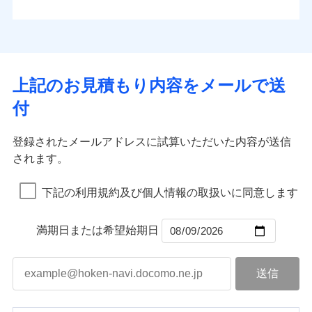
払込方法
お客さまのニーズから補償を考え、設計することで
水道管修理費用
※4
対面
口座振替
合理的な保険料を実現することができます。さらに
水災
盗難
地震火災費用
※5
銀行振込
上半期
新規契約数ランキング
水濡れ
各種割引が充実！
免責金額（自己負
始期日
2025/10/01
※1
免責金額なし
※1
騒擾（じょう）
担額）
補償内容
その他付帯される
大切な住まいを守るための各種サポート機能をご用
外部からの落下・
破損・汚損
一括払
イチオシ
02
修理付帯費用
POINT
費用の補償
当社火災保険新規契約者数より算出[
年
飛来・衝突
月]（ドコモスマート保険
意、住宅トラブル応急サービス「すまいのサポート
※1水災料率は最低リスク区分を適用
支払方法
年払い
上記のお見積もり内容をメールで送
臨時費用
ナビ調べ）
説明事項
※2雑危険（盗難を除く）および破汚
24」、住まいをメンテナンスする際の無料の「リフ
火災、自然災害、盗難などトータルでカバーし、大
月払い
損害防止費用
免責金額（自己負
損において、自己負担額5万円
インターネット割引
付
免責金額なし
ォーム相談サービス」、「長期優良住宅の維持保全
※1
切な住まいをお守りします！
担額）
残存物取片づけ費用
適用される割引
指定工務店割引
付帯される費用の
サポートサービス」をご提供します。
ネット申込
水まわりトラブル、カギ開け対応など「住まいのア
補償
募集文書番号
失火見舞費用
建築年割引
申込方法
郵送
登録されたメールアドレスに試算いただいた内容が送信
お家ドクター火災保険Web（すまいの保険）のお見
臨時費用
シスタンスサービス」が無料付帯
水道管修理費用
対面
されます。
積もり・お申込みはネットで完結！
損害防止費用
その他条件
指定工務店特約
補償の対象やお客さまの状況に応じたさまざまな割
※6
地震火災費用
上半期
新規契約数ランキング
ランキングをもっと見る
残存物取片づけ費用
付帯される費用保
引をご用意！
始期日
2026/08/01
険金
下記の利用規約及び個人情報の取扱いに同意します
失火見舞費用
すまいのサポート24
適用される割引
建築年割引
補償の範囲
？
03
POINT
当社火災保険新規契約者数より算出[
年
月]（ドコモスマート保険
水道管修理費用
リフォーム相談サービス
付帯サービス
※1破損・汚損の免責額5万円
ナビ調べ）
ドコモスマート保険ナビ編集部の評価
補償の範囲
付帯サービス
住まいの緊急かけつけサービス
地震火災費用
長期優良住宅の維持保全サポートサー
？
03
満期日または希望始期日
POINT
※2水まわりトラブル、カギ開け対
ビス
応、ガラス破損の場合に60分までの
火災
風災・雹（ひょ
簡易作業無料でご提供いたします。弊
保険証券の不発行に関する特約（500
クレジットカード
ソニー損保の新ネット火災保険は、補償の組合せが
適用される割引
落雷
う）災、雪災
社提携業者にて24時間365日受付。受
円）
クレジットカード
コンビニ払い
火災
補償内容
風災・雹（ひょ
破裂・爆発
自由だから、必要な補償に絞って選べます。
払込方法
付後、専門業者が対応に向かいます。
落雷
コンビニ払い
う）災、雪災
説明事項
口座振替
払込方法
ガラス破損の対応時間は9時～20時と
しかも、「地震上乗せ特約（全半損時のみ）」で、
破裂・爆発
その他条件
住まいのアシスタンスサービス
※2
口座振替
水災
銀行振込
盗難
なります。