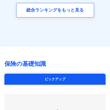
三井ダイレクト損害保険株式会社
全国の優良工務店とタッグを組み、「高品質な修理」
同意いただく必要があります。詳細について、以下をご確
ネット申込
募集文書番号
(https://www.mitsui-direct.co.jp/)
見積もりや保険会社とのご契約に先立ち、当社が提供する
認ください。
と「保険金のお支払」をワンセットで提供する火災保
総合ランキングをもっと見る
申込方法
郵送
ドコモスマート保険ナビの利用規約と個人情報の取扱いに
険です。補償の選択は自由自在で、お申込みはPC・ス
ドコモスマート保険ナビサービス利用規約
対面
同意いただく必要があります。詳細について、以下をご確
■生命保険
マホで24時間受付可能です。住宅トラブル応急サービ
当社による個人情報の取扱いについて（プライバシー
認ください。
アクサ生命保険株式会社
ス「すまいのサポート24」は水まわり、玄関カギの紛
ポリシー）
始期日
2024/10/01
（https://www.axa.co.jp/）
ドコモスマート保険ナビサービス利用規約
失、ハチの巣駆除等の住宅トラブルに対応していま
SBI生命保険株式会社（https://www.sbilife.co.jp/）
当社による個人情報の取扱いについて（プライバシー
す。さらに大切な住まいを守るための各種サポート機
※1損害割合が30%未満の場合は定率
FWD生命保険株式会社
ドコモスマート保険ナビ編集部の評価
ポリシー）
払、水災料率は最低リスク区分を適用
能をご用意。住まいをメンテナンスする際の無料の
（https://www.fwdlife.co.jp/）
※2失火見舞費用の取扱いはなし
「リフォーム相談サービス」、「長期優良住宅の維持
ソニー生命保険株式会社
※3水道管修理費用の取扱いはなし
チューリッヒのネット火災保険は
ダイレクト型でネッ
保全サポートサービス」をご提供しています。
（https://www.sonylife.co.jp）
説明事項
※4地震火災費用の取扱いはなし
ト完結のお手続き・リーズナブルな保険料
に加え、
火
SOMPOひまわり生命保険株式会社
保険の基礎知識
※5火災・風災等の事故により建物に
災に対する補償に加え、すべてのプランに盗難等がつ
（https://www.himawari-life.co.jp/）
損害が生じたとき、日新火災がご案内
いており、
社会問題などを考慮された幅広い補償が特
する修理業者（指定工務店）が建物の
第一ネオ生命保険株式会社
修理を行います。
長です。
失火見舞金など付帯される費用保険金も多
（https://neofirst.co.jp/）
ピックアップ
く、ダイレクトでありながら充実した補償が魅力で
大樹生命保険株式会社（https://www.taiju-
日新火災海上保険株式会社で
募集文書番号
life.co.jp）
お見積もり
す。
太陽生命保険株式会社（https://www.taiyo-
seimei.co.jp）
見積もりや保険会社とのご契約に先立ち、当社が提供する
チューリッヒ生命保険株式会社
ドコモスマート保険ナビの利用規約と個人情報の取扱いに