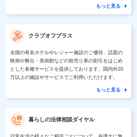
合を除き、第三者に提供いたしません。
もっと見る
業務の委託
当社は利用目的の達成に必要な範囲内において個人情報
クラブオフプラス
の取り扱いの全部または一部を委託する場合がありま
す。
全国の有名ホテルやレジャー施設のご優待、話題の
個人データの共同利用
映画や舞台・美術館などの前売り券の割引をはじめ
とした各種サービスを提供しております。国内外20
当社は株式会社NTTドコモとの間で、以下のとおり個
人データを共同利用します。
万以上の施設やサービスでご利用いただけます。
【共同して利用される利用データの項目】
もっと見る
当社又は株式会社NTTドコモがサービス提供等を通じて
取得した、以下の情報などの個人データ
基本情報
氏名、電話番号、メールアドレス、お客さまの識別子、属
暮らしの法律相談ダイヤル
性、連絡先、dポイントサービスのご利用に関する情報。例
として、dポイントカード番号、性別、年齢、家族構成、住
所、dポイント残高、dポイント利用履歴などが含まれます。
日常生活の様々なご相談ごとについて、弁護士に無