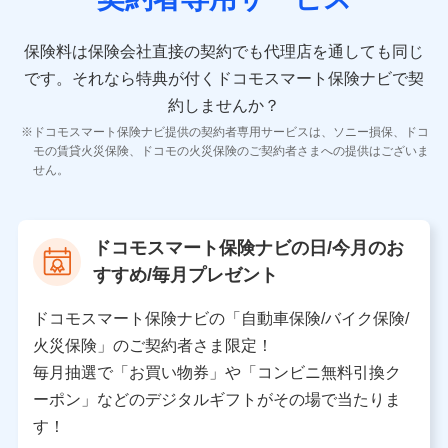
10.受託業務の 個人情報
受託業務の遂行およびこれらに準ずる業務の遂行のため
保険料は保険会社直接の契約でも代理店を通しても同じ
です。
それなら特典が付くドコモスマート保険ナビで契
11.マイカー通勤管理クラウド並びに法人向けASPサー
ビスに関してのお問い合わせ情報
約しませんか？
各種お問い合わせに対応するため
ドコモスマート保険ナビ提供の契約者専用サービスは、ソニー損保、ドコ
当社のサービスに関する情報提供や、皆様に有用なお知らせ
モの賃貸火災保険、ドコモの火災保険のご契約者さまへの提供はございま
をお送りするため
せん。
アンケートの送付のため
当社のサービスや媒体の運営改善に必要なデータを解析し、
分析するため
当社の対応品質向上やお問い合わせ内容の正確な把握のため
ドコモスマート保険ナビの日/今月のお
個人情報保護管理者の職名、連絡先
すすめ/毎月プレゼント
株式会社ドコモ・インシュアランス 営業部長
〒103-0013 東京都中央区日本橋人形町2-14-10 アー
ドコモスマート保険ナビの「自動車保険/バイク保険/
バンネット日本橋ビル 3F
火災保険」のご契約者さま限定！
株式会社ドコモ・インシュアランス
毎月抽選で「お買い物券」や「コンビニ無料引換ク
ーポン」などのデジタルギフトがその場で当たりま
個人情報の第三者提供について
す！
当社ではご本人の同意がある場合または法令に基づく場