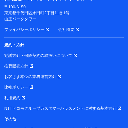
ります。
〒100-6150
※ dポイントクラブ会員ではないお客さま（2019年12
東京都千代田区永田町2丁目11番1号
月11日以降、一度もdポイントクラブ会員であったこと
山王パークタワー
がないお客さまに限る）に関する、2019年12月10日以
前に取得した個人データは、こちら の利用目的の範囲内
プライバシーポリシー
会社概要
に限って共同利用します。
規約・方針
当社は株式会社NTTドコモ・フィナンシャルグループ
との間で、以下のとおり個人データを共同利用しま
勧誘方針・保険契約の取扱いについて
す。
推奨販売方針
【共同して利用される利用データの項目】
当社または株式会社NTTドコモ・フィナンシャルグルー
お客さま本位の業務運営方針
プがサービス提供等を通じて取得した、以下の情報など
比較ポリシー
の個人データ
基本情報
利用規約
氏名、電話番号、メールアドレス、お客さまの識別子、属
NTTドコモグループカスタマーハラスメントに対する基本方針
性、連絡先、dポイントサービスのご利用に関する情報。例
として、dポイントカード番号、性別、年齢、家族構成、住
その他
所、dポイント残高、dポイント利用履歴などが含まれます。
利用情報