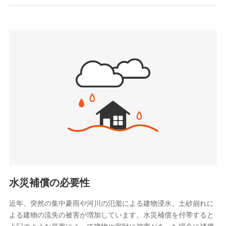
お見積もり
SBIいきいき少額短期保険会社 (https://www.i-
sedai.com/)
見積もりや保険会社とのご契約に先立ち、当社が提供する
SBIペット少額短期保険株式会社
ドコモスマート保険ナビの利用規約と個人情報の取扱いに
(https://www.sbipet-ssi.co.jp/)
同意いただく必要があります。詳細について、以下をご確
SBIリスタ少額短期保険会社
認ください。
(https://www.jishin.co.jp/)
スマートプラス少額短期保険株式会社
ドコモスマート保険ナビサービス利用規約
（https://www.smartplus-insurance.com/）
当社による個人情報の取扱いについて（プライバシー
チューリッヒ少額短期保険株式会社
ポリシー）
(https://www.zurichssi.co.jp/)
Tokio Marine X少額短期保険株式会社
(https://www.tokiomarine-x.co.jp/)
ペットメディカルサポート株式会社
(https://pshoken.co.jp/)
リトルファミリー少額短期保険株式会社
(https://www.littlefamily-ssi.com/)
水災補償の必要性
2.共同募集を行う代理店から受領する個人情報
近年、突然の集中豪雨や河川の氾濫による建物浸水、土砂崩れに
よる建物の流失の被害が増加しています。水災補償を付帯すると
郵便、電話、およびＥメール等により、当社と取引のあるも
しくは委託を受けている保険会社・提携会社の保険その他に