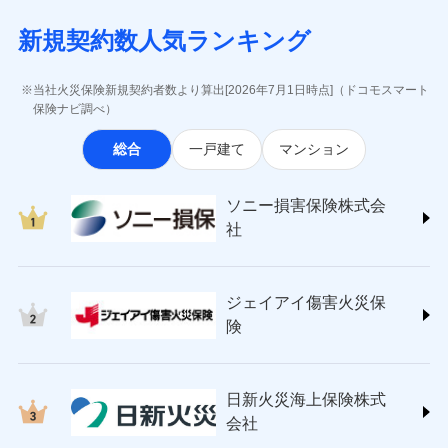
月払い
当社による個人情報の取扱いについて（プライバシー
失、ハチの巣駆除等の住宅トラブルに対応していま
インターネット割引
(https://www.aig.co.jp/sonpo)
5万円 建物が築15年以上または建築
チューリッヒのネット火災保険は
ダイレクト型でネッ
募集文書番号
ポリシー）
す。さらに大切な住まいを守るための各種サポート機
新規契約数人気ランキング
年不明の場合、風災・雹（ひょう）
ＳＢＩ損害保険株式会社
適用される割引
指定工務店割引
ト完結のお手続き・リーズナブルな保険料
に加え、
火
ネット申込
災・雪災の自己負担額は5万円
能をご用意。住まいをメンテナンスする際の無料の
(https://www.sbisonpo.co.jp/)
建築年割引
災に対する補償に加え、すべてのプランに盗難等がつ
申込方法
※2失火見舞費用の取扱いはなし
郵送
「リフォーム相談サービス」、「長期優良住宅の維持
ジェイアイ傷害火災保険株式会社
当社火災保険新規契約者数より算出[2026年7月1日時点]（ドコモスマート
いており、
社会問題などを考慮された幅広い補償が特
※3水道管修理費用の取扱いはなし
対面
保全サポートサービス」をご提供しています。
(https://www.jihoken.co.jp/)
その他条件
指定工務店特約
保険ナビ調べ）
※5
説明事項
（破損・汚損等危険補償特約で補償対
長です。
失火見舞金など付帯される費用保険金も多
ソニー損害保険株式会社
象となる場合があります。）
く、ダイレクトでありながら充実した補償が魅力で
始期日
2026/08/01
総合
一戸建て
マンション
(https://www.sonysonpo.co.jp/)
※4地震火災費用の取扱いはなし
すまいのサポート24
ドコモスマート保険ナビ編集部の評価
す。
※5火災・風災等の事故により建物に
損害保険ジャパン株式会社 (https://www.sompo-
リフォーム相談サービス
付帯サービス
※1盗難、水濡れ、騒擾（じょう）、
損害が生じたとき、日新火災がご案内
japan.co.jp/)
長期優良住宅の維持保全サポートサー
ソニー損害保険株式会
外部からの落下・飛来・衝突は自動付
する修理業者（指定工務店）が建物の
ソニー損保の新ネット火災保険は、補償の組合せが
ＳＯＭＰＯダイレクト損害保険株式会社
日新火災海上保険株式会社で
ビス
帯です。
修理を行います。
社
自由だから、必要な補償に絞って選べます。
(https://www.sompo-direct.co.jp/)
お見積もり
※2水まわりトラブル、カギ開け対
チューリッヒ保険会社 (https://www.zurich.co.jp/)
応、ガラス破損の場合に60分までの
クレジットカード
しかも、「地震上乗せ特約（全半損時のみ）」で、
募集文書番号
チューリッヒ保険会社で
東京海上日動火災保険株式会社
簡易作業無料でご提供いたします。弊
コンビニ払い
地震の被害にも最大100％で備えられます。
見積もりや保険会社とのご契約に先立ち、当社が提供する
お見積もり
払込方法
社提携業者にて24時間365日受付。受
ジェイアイ傷害火災保
(https://www.tokiomarine-nichido.co.jp/)
説明事項
口座振替
ドコモスマート保険ナビの利用規約と個人情報の取扱いに
付後、専門業者が対応に向かいます。
日新火災海上保険株式会社
険
銀行振込
ガラス破損の対応時間は9時～20時と
同意いただく必要があります。詳細について、以下をご確
チューリッヒ保険会社の
(https://www.nisshinfire.co.jp/)
なります。
認ください。
詳細を見る
ペット＆ファミリー損害保険株式会社
※3クレジットカード会社の分割払い
一括払
ドコモスマート保険ナビサービス利用規約
(https://www.petfamilyins.co.jp/)
が可能なことがあります。詳しくは各
日新火災海上保険株式
ソニー損害保険株式会社で
支払方法
年払い
ドコモスマート保険ナビ編集部の評価
三井住友海上火災保険株式会社 (https://www.ms-
当社による個人情報の取扱いについて（プライバシー
クレジットカード会社にご確認くださ
見積もりや保険会社とのご契約に先立ち、当社が提供する
お見積もり
会社
月払い
い。
ins.com/)
ポリシー）
ドコモスマート保険ナビの利用規約と個人情報の取扱いに