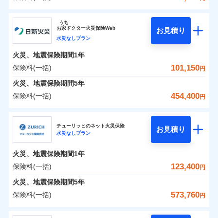
イチオシ
02
POINT
補償の範囲
？
0
03
91,450
13,200
POINT
建物
円
円
円
ソニー損害保険株式会社
うち
まさかのときも安心！全国の優良工務店とタッグを
お
家
ドクター火災保険Web
お見積り
0
25,250
4,400
ソニー損害保険株式会社のおすすめポイント
家財
円
組み、「高品質な修理」と「保険金のお支払」をワ
円
円
水災なしプラン
火災
風災・雹（ひょ
落雷
う）災、雪災
ンセットで提供する火災保険です。
火災、地震保険期間
1年
保険料（一括）内訳
01
破裂・爆発
POINT
お客さまのニーズから補償を考え、設計することで
101,150
保険料(一括)
円
合理的な保険料を実現することができます。さらに
水災
盗難
火災 1年
地震 1年
火災、地震保険期間
5年
水濡れ
各種割引が充実！
※1
騒擾（じょう）
454,400
保険料(一括)
円
大切な住まいを守るための各種サポート機能をご用
外部からの落下・
破損・汚損
イチオシ
02
POINT
0
78,736
13,200
建物
円
円
円
飛来・衝突
意、住宅トラブル応急サービス「すまいのサポート
日新火災海上保険株式会社
24」、住まいをメンテナンスする際の無料の「リフ
火災、自然災害、盗難などトータルでカバーし、大
チューリッヒのネット火災保険
お見積り
水災なしプラン
0
ォーム相談サービス」、「長期優良住宅の維持保全
18,852
4,400
日新火災海上保険株式会社のおすすめポイント
家財
円
切な住まいをお守りします！
円
円
サポートサービス」をご提供します。
水まわりトラブル、カギ開け対応など「住まいのア
火災、地震保険期間
1年
保険料（一括）内訳
01
POINT
お家ドクター火災保険Web（すまいの保険）のお見
シスタンスサービス」が無料付帯
123,400
保険料(一括)
円
積もり・お申込みはネットで完結！
補償の対象やお客さまの状況に応じたさまざまな割
火災 1年
地震 1年
火災、地震保険期間
5年
上半期
新規契約数ランキング
引をご用意！
573,760
保険料(一括)
円
イチオシ
02
POINT
補償の範囲
0
66,200
13,200
？
03
建物
円
POINT
円
円
当社火災保険新規契約者数より算出[
年
月]（ドコモスマート保険
チューリッヒ保険会社
ナビ調べ）