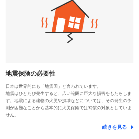
（https://www.zurichlife.co.jp/）
同意いただく必要があります。詳細について、以下をご確
東京海上日動あんしん生命保険株式会社
チューリッヒ保険会社で
認ください。
ドコモスマート保険ナビ編集部の評価
（https://www.tmn-anshin.co.jp/）
お見積もり
ドコモスマート保険ナビサービス利用規約
なないろ生命保険株式会社
（https://www.nanairolife.co.jp/）
当社による個人情報の取扱いについて（プライバシー
チューリッヒ保険会社の
全国の優良工務店とタッグを組み、「高品質な修理」
ポリシー）
日本生命保険相互会社
詳細を見る
と「保険金のお支払」をワンセットで提供する火災保
（https://www.nissay.co.jp）
険です。補償の選択は自由自在で、お申込みはPC・ス
はなさく生命保険株式会社
マホで24時間受付可能です。住宅トラブル応急サービ
見積もりや保険会社とのご契約に先立ち、当社が提供する
（https://www.life8739.co.jp/）
ドコモスマート保険ナビの利用規約と個人情報の取扱いに
ス「すまいのサポート24」は水まわり、玄関カギの紛
マニュライフ生命保険株式会社
同意いただく必要があります。詳細について、以下をご確
失、ハチの巣駆除等の住宅トラブルに対応していま
（https://www.manulife.co.jp/）
地震保険の必要性
認ください。
す。さらに大切な住まいを守るための各種サポート機
三井住友海上あいおい生命保険株式会社
ドコモスマート保険ナビサービス利用規約
能をご用意。住まいをメンテナンスする際の無料の
（https://www.msa-life.co.jp/）
日本は世界的にも「地震国」と言われています。
メットライフ生命株式会社
当社による個人情報の取扱いについて（プライバシー
「リフォーム相談サービス」、「長期優良住宅の維持
地震はひとたび発生すると、広い範囲に巨大な損害をもたらしま
(https://www.metlife.co.jp/)
ポリシー）
保全サポートサービス」をご提供しています。
す。地震による建物の火災や損壊などについては、その発生の予
メディケア生命保険株式会社
測が困難なことから基本的に火災保険では補償の対象としていま
（https://www.medicarelife.com/）
せん。
■少額短期保険
続きを見る
株式会社アシロ少額短期保険
日新火災海上保険株式会社で
(https://kailash.co.jp/)