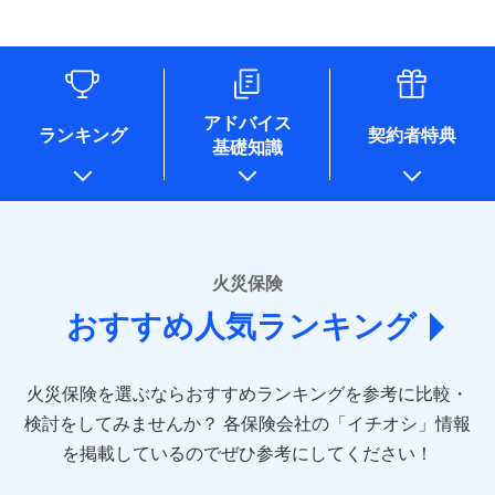
す。
連する当社および提携会社のサービスを案内、提供するため
象となる場合があります。）
水道管修理費用
リフォーム相談サービス
ドコモスマート保険ナビ編集部の評価
（なお、当社は複数の保険会社と取引があり、取得した個人
付帯サービス
※1破損・汚損の免責額5万円
※5地震火災費用の取扱いはなし
付帯サービス
住まいの緊急かけつけサービス
地震火災費用
長期優良住宅の維持保全サポートサー
情報を取引のある他の保険会社の商品・サービスをご提案す
※2水まわりトラブル、カギ開け対
※6火災・風災等の事故により建物に
ビス
るために利用させていただくことがあります。）
応、ガラス破損の場合に60分までの
損害が生じたとき、日新火災がご案内
ソニー損保の新ネット火災保険は、補償の組合せが
各種セミナーの開催のため
簡易作業無料でご提供いたします。弊
保険証券の不発行に関する特約（500
クレジットカード
する修理業者（指定工務店）が建物の
適用される割引
自由だから、必要な補償に絞って選べます。
コンサルティングサービスの実施のため
社提携業者にて24時間365日受付。受
円）
クレジットカード
修理を行います。
コンビニ払い
アドバイス
補償内容
チューリッヒ保険会社で
アンケートやキャンペーン等の実施のため
払込方法
付後、専門業者が対応に向かいます。
ランキング
契約者特典
しかも、「地震上乗せ特約（全半損時のみ）」で、
コンビニ払い
説明事項
口座振替
基礎知識
上記に係る案内・手続き・管理等付帯業務を行うため
お見積もり
払込方法
ガラス破損の対応時間は9時～20時と
その他条件
住まいのアシスタンスサービス
地震の被害にも最大100％で備えられます。
※2
募集文書番号
口座振替
銀行振込
* 当社が委託を受けている保険会社の情報は、保険会社
なります。
免責金額（自己負
銀行振込
※3クレジットカード会社の分割払い
のホームページに掲載しておりますので、ご確認くださ
チューリッヒ保険会社の
免責金額なし
WEB見積もり+メールアドレス登録後
担額）
が可能なことがあります。詳しくは各
一括払
詳細を見る
い。
から4営業日+1日以降、お客さまが決
クレジットカード会社にご確認くださ
備考
一括払
支払方法
年払い
済した時点で保険のお申し込みと完了
い。
臨時費用
支払方法
年払い
■損害保険
となります。
月払い
火災保険
見積もりや保険会社とのご契約に先立ち、当社が提供する
ソニー損害保険株式会社で
損害防止費用
月払い
あいおいニッセイ同和損害保険株式会社
募集文書番号
ドコモスマート保険ナビの利用規約と個人情報の取扱いに
お見積もり
ドコモスマート保険ナビ編集部の評価
残存物取片づけ費用
付帯される費用保
おすすめ人気ランキング
(https://www.aioinissaydowa.co.jp/)
ネット申込
クレジットカード
※3
同意いただく必要があります。詳細について、以下をご確
険金
失火見舞費用
ネット申込
アクサ損害保険株式会社 (https://www.axa-
※2
申込方法
郵送
コンビニ払い
認ください。
払込方法
direct.co.jp/)
水道管修理費用
申込方法
郵送
※3
全国の優良工務店とタッグを組み、「高品質な修理」
見積もりや保険会社とのご契約に先立ち、当社が提供する
対面
口座振替
ドコモスマート保険ナビサービス利用規約
火災保険を選ぶならおすすめランキングを参考に比較・
アニコム損害保険株式会社 (https://www.anicom-
地震火災費用
対面
ドコモスマート保険ナビの利用規約と個人情報の取扱いに
※4
と「保険金のお支払」をワンセットで提供する火災保
銀行振込
当社による個人情報の取扱いについて（プライバシー
sompo.co.jp/)
同意いただく必要があります。詳細について、以下をご確
検討をしてみませんか？
始期日
2025/10/01
各保険会社の「イチオシ」情報
険です。補償の選択は自由自在で、お申込みはPC・ス
ポリシー）
東京海上ダイレクト損害保険株式会社
その他付帯される
認ください。
始期日
2024/10/01
一括払
マホで24時間受付可能です。住宅トラブル応急サービ
を掲載しているのでぜひ参考にしてください！
修理付帯費用
ドコモスマート保険ナビ編集部の評価
費用の補償
(https://www.e-design.net/)
説明事項
※1水災料率は最低リスク区分を適用
支払方法
ドコモスマート保険ナビサービス利用規約
年払い
ス「すまいのサポート24」は水まわり、玄関カギの紛
AIG損害保険株式会社
※1破損・汚損、水ぬれは自己負担額