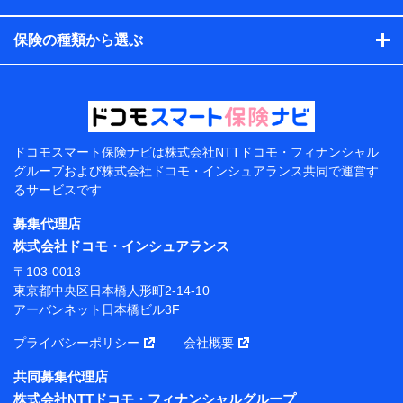
コンサルティングサービスの実施のため
アンケートやキャンペーン等の実施のため
保険の種類から選ぶ
上記に係る案内・手続き・管理等付帯業務を行うため
【当該個人データの管理について責任を有する者の名
称・住所・代表者名】
当該個人データを取り扱う各共同利用者（詳細は次のと
おり）
ドコモスマート保険ナビは
株式会社NTTドコモ・フィナンシャル
東京都千代田区永田町2丁目11番1号 山王パークタワー
グループおよび
株式会社ドコモ・インシュアランス共同で
運営す
株式会社NTTドコモ 代表取締役社長 前田 義晃
るサービスです
東京都中央区日本橋人形町2-14-10 アーバンネット日
募集代理店
本橋ビル 3F
株式会社ドコモ・インシュアランス
株式会社ドコモ・インシュアランス 代表取締役社
〒103-0013
長 吉村 忠義
東京都中央区日本橋人形町2-14-10
アーバンネット日本橋ビル3F
※ 当社および株式会社NTTドコモは、お客さまの情報
を利用させていただくにあたっては、「NTTドコモ パー
プライバシーポリシー
会社概要
ソナルデータ憲章」に定める行動原則を順守します 。
※ パーソナルデータダッシュボードの「第三者提供の
共同募集代理店
管理」の設定状態にかかわらず、共同利用する場合があ
株式会社NTTドコモ・フィナンシャルグループ