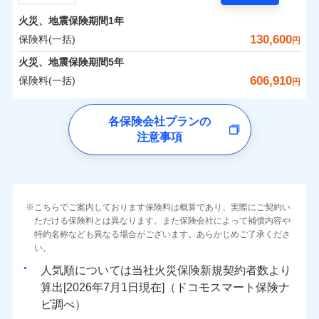
担額）
残存物取片づけ費用
付帯される費用の
サポートサービス」をご提供します。
水まわりトラブル、カギ開け対応など「住まいのア
補償
火災、地震保険期間
1年
失火見舞費用
保険料（一括）内訳
01
POINT
お家ドクター火災保険Web（すまいの保険）のお見
臨時費用
シスタンスサービス」が無料付帯
水道管修理費用
130,600
保険料(一括)
円
積もり・お申込みはネットで完結！
損害防止費用
補償の対象やお客さまの状況に応じたさまざまな割
地震火災費用
火災 1年
地震 1年
火災、地震保険期間
5年
上半期
新規契約数ランキング
ランキングをもっと見る
残存物取片づけ費用
付帯される費用保
引をご用意！
606,910
保険料(一括)
険金
円
失火見舞費用
適用される割引
建築年割引
イチオシ
02
POINT
補償の範囲
0
65,770
13,200
？
03
建物
円
POINT
円
円
当社火災保険新規契約者数より算出[
年
月]（ドコモスマート保険
水道管修理費用
チューリッヒ保険会社
ナビ調べ）
補償の範囲
付帯サービス
住まいの緊急かけつけサービス
地震火災費用
？
03
POINT
各保険会社プランの
ソニー損保の新ネット火災保険は、補償の組合せが自
注意事項
0
19,300
4,400
チューリッヒ保険会社のおすすめポイント
家財
円
由だから、必要な補償に絞って選べます。
円
円
火災
風災・雹（ひょ
保険証券の不発行に関する特約（500
クレジットカード
適用される割引
しかも「地震上乗せ特約（全半損時のみ）」で、地震
落雷
う）災、雪災
円）
コンビニ払い
保険料（一括）内訳
01
火災
補償内容
風災・雹（ひょ
POINT
破裂・爆発
払込方法
の被害にも火災保険の保険金額に対して最大100％で備
落雷
う）災、雪災
口座振替
破裂・爆発
えられます（一部損は対象外）。
その他条件
住まいのアシスタンスサービス
※2
水災
銀行振込
盗難
火災 1年
地震 1年
こちらでご案内しております保険料は概算であり、実際にご契約い
ランキングをもっと見る
水濡れ
免責金額（自己負
免責金額なし
ただける保険料とは異なります。また保険会社によって補償内容や
水災
※2
盗難
騒擾（じょう）
WEB見積もり+メールアドレス登録後
担額）
一括払
水濡れ
外部からの落下・
特約名称なども異なる場合がございます。あらかじめご了承くださ
破損・汚損
イチオシ
02
POINT
から4営業日+1日以降、お客さまが決
補償の範囲
？
0
03
89,650
13,200
POINT
建物
円
円
円
備考
騒擾（じょう）
飛来・衝突
支払方法
い。
年払い
済した時点で保険のお申し込みと完了
外部からの落下・
破損・汚損
臨時費用
となります。
月払い
飛来・衝突
まさかのときも安心！全国の優良工務店とタッグを
人気順については当社
新規契約者数より
損害防止費用
0
23,350
4,400
家財
円
組み、「高品質な修理」と「保険金のお支払」をワ
円
円
算出[
年
月
日現在]（ドコモスマート保険ナ
火災
風災・雹（ひょ
残存物取片づけ費用
付帯される費用保
ネット申込
クレジットカード
※3
落雷
う）災、雪災
ンセットで提供する火災保険です。
ビ調べ）
険金
失火見舞費用
※3
補償内容
破裂・爆発
申込方法
郵送
コンビニ払い