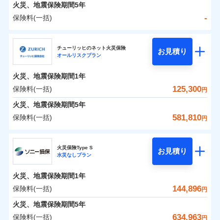
火災 1年
地震 1年
火災、地震保険期間
5年
-
保険料(一括)
0
114,820
13,200
建物
円
円
円
日新火災海上保険株式会社
チューリッヒのネット火災保険
お見積り
オールリスクプラン
0
23,034
4,400
日新火災海上保険株式会社のおすすめポイント
家財
円
円
円
火災、地震保険期間
1年
保険料（一括）内訳
01
POINT
125,300
保険料(一括)
円
火災 1年
地震 1年
火災、地震保険期間
5年
581,810
保険料(一括)
円
イチオシ
02
POINT
-
76,100
13,200
建物
円
円
チューリッヒ保険会社
ソニー損保の新ネット火災保険は、補償の組合せが自
火災保険Type S
お見積り
水災なしプラン
-
22,400
4,400
チューリッヒ保険会社のおすすめポイント
家財
由だから、必要な補償に絞って選べます。
円
円
しかも「地震上乗せ特約（全半損時のみ）」で、地震
火災、地震保険期間
1年
保険料（一括）内訳
01
POINT
の被害にも火災保険の保険金額に対して最大100％で備
144,896
保険料(一括)
円
えられます（一部損は対象外）。
火災 1年
地震 1年
火災、地震保険期間
5年
634,963
保険料(一括)
円