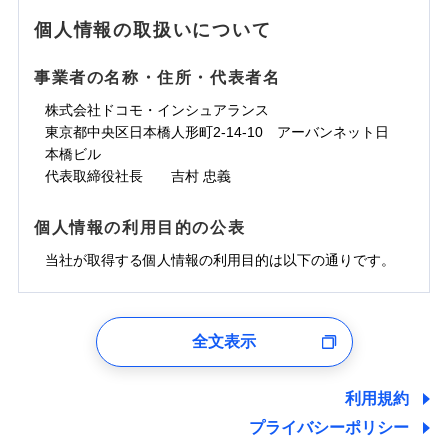
地震の被害にも最大100％で備えられます。
ランキングをもっと見る
水濡れ
免責金額（自己負
銀行振込
※3クレジットカード会社の分割払い
※1
免責金額なし
水災
※1
盗難
騒擾（じょう）
個人情報の取扱いについて
WEB見積もり+メールアドレス登録後
担額）
が可能なことがあります。詳しくは各
一括払
水濡れ
外部からの落下・
破損・汚損
から4営業日+1日以降、お客さまが決
※1
クレジットカード会社にご確認くださ
備考
騒擾（じょう）
一括払
飛来・衝突
支払方法
年払い
済した時点で保険のお申し込みと完了
外部からの落下・
破損・汚損
い。
事業者の名称・住所・代表者名
臨時費用
支払方法
年払い
となります。
月払い
飛来・衝突
損害防止費用
月払い
株式会社ドコモ・インシュアランス
ソニー損害保険株式会社で
募集文書番号
残存物取片づけ費用
付帯される費用保
ネット申込
クレジットカード
東京都中央区日本橋人形町2-14-10 アーバンネット日
※3
お見積もり
険金
失火見舞費用
ネット申込
※2
補償内容
申込方法
本橋ビル
郵送
コンビニ払い
払込方法
水道管修理費用
申込方法
郵送
※3
代表取締役社長 吉村 忠義
対面
口座振替
見積もりや保険会社とのご契約に先立ち、当社が提供する
地震火災費用
対面
※4
銀行振込
上半期
新規契約数ランキング
免責金額（自己負
ドコモスマート保険ナビの利用規約と個人情報の取扱いに
始期日
2025/10/01
免責金額なし
個人情報の利用目的の公表
担額）
同意いただく必要があります。詳細について、以下をご確
補償内容
その他付帯される
始期日
2024/10/01
一括払
修理付帯費用
ドコモスマート保険ナビ編集部の評価
費用の補償
認ください。
当社火災保険新規契約者数より算出[
当社が取得する個人情報の利用目的は以下の通りです。
年
月]（ドコモスマート保険
※1雑危険（盗難を除く）および破汚
支払方法
年払い
説明事項
臨時費用
ナビ調べ）
損において、自己負担額5万円
※1損害割合が30%未満の場合は定率
ドコモスマート保険ナビサービス利用規約
月払い
損害防止費用
免責金額（自己負
インターネット割引
払、水災料率は最低リスク区分を適用
チューリッヒのネット火災保険は
ダイレクト型でネッ
1.見積請求受付時、資料請求受付時、ユーザー登録受
免責金額なし
当社による個人情報の取扱いについて（プライバシー
担額）
※2破損・汚損、水ぬれは自己負担額
残存物取片づけ費用
適用される割引
指定工務店割引
付時
付帯される費用の
募集文書番号
ト完結のお手続き・リーズナブルな保険料
に加え、
火
ポリシー）
ネット申込
全文表示
5万円 建物が築15年以上または建築
補償
失火見舞費用
建築年割引
災に対する補償に加え、すべてのプランに盗難等がつ
ユーザー登録受付および、管理のため
申込方法
年不明の場合、風災・雹（ひょう）
郵送
臨時費用
水道管修理費用
郵便、電話、およびＥメール等により、当社と取引のあるも
いており、
社会問題などを考慮された幅広い補償が特
災・雪災の自己負担額は5万円
対面
損害防止費用
しくは委託を受けている保険会社・提携会社の保険その他に
その他条件
指定工務店特約
※5
利用規約
地震火災費用
※3失火見舞費用の取扱いはなし
長です。
失火見舞金など付帯される費用保険金も多
ランキングをもっと見る
関する情報を提供し、金融商品等の契約を勧奨するため、ま
残存物取片づけ費用
付帯される費用保
説明事項
※4水道管修理費用の取扱いはなし
プライバシーポリシー
く、ダイレクトでありながら充実した補償が魅力で
始期日
2026/08/01
た維持管理等の委託業務遂行のため、またそれらに付帯、関
険金
（破損・汚損等危険補償特約で補償対
失火見舞費用
すまいのサポート24
適用される割引
建築年割引