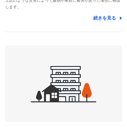
上記のような災害によって建物や家財に被害があった場合に補償
関する情報を提供し、金融商品等の契約を勧奨するため、ま
します。
た維持管理等の委託業務遂行のため、またそれらに付帯、関
連する当社および提携会社のサービスを案内、提供するため
続きを見る
（なお、当社は複数の保険会社と取引があり、取得した個人
情報を取引のある他の保険会社の商品・サービスをご提案す
るために利用させていただくことがあります。）
上記に係る連絡・手続き・管理等付帯業務を行うため
3.セミナー募集サイトから取得した個人情報
各種セミナーの案内、開催のため
上記に係る連絡・手続き・管理等付帯業務を行うため
4.家族・友達紹介にて取得した個人情報
被紹介者への連絡、及び当社と取引のあるもしくは委託を受
けている保険会社・提携会社の保険その他に関する情報を提
供し、金融商品等の契約を勧奨するため
アンケートやキャンペーン等の実施のため
上記に係る連絡・手続き・管理等付帯業務を行うため
5.通話録音にて取得する情報