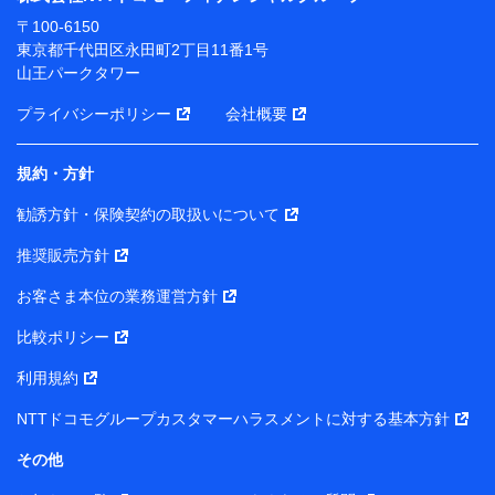
ります。
〒100-6150
※ dポイントクラブ会員ではないお客さま（2019年12
東京都千代田区永田町2丁目11番1号
月11日以降、一度もdポイントクラブ会員であったこと
山王パークタワー
がないお客さまに限る）に関する、2019年12月10日以
前に取得した個人データは、こちら の利用目的の範囲内
プライバシーポリシー
会社概要
に限って共同利用します。
規約・方針
当社は株式会社NTTドコモ・フィナンシャルグループ
との間で、以下のとおり個人データを共同利用しま
勧誘方針・保険契約の取扱いについて
す。
推奨販売方針
【共同して利用される利用データの項目】
当社または株式会社NTTドコモ・フィナンシャルグルー
お客さま本位の業務運営方針
プがサービス提供等を通じて取得した、以下の情報など
比較ポリシー
の個人データ
基本情報
利用規約
氏名、電話番号、メールアドレス、お客さまの識別子、属
NTTドコモグループカスタマーハラスメントに対する基本方針
性、連絡先、dポイントサービスのご利用に関する情報。例
として、dポイントカード番号、性別、年齢、家族構成、住
その他
所、dポイント残高、dポイント利用履歴などが含まれます。
利用情報