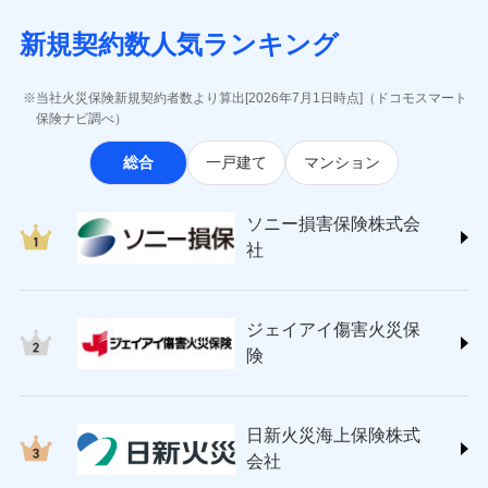
月払い
当社による個人情報の取扱いについて（プライバシー
失、ハチの巣駆除等の住宅トラブルに対応していま
インターネット割引
(https://www.aig.co.jp/sonpo)
5万円 建物が築15年以上または建築
チューリッヒのネット火災保険は
ダイレクト型でネッ
募集文書番号
ポリシー）
す。さらに大切な住まいを守るための各種サポート機
新規契約数人気ランキング
年不明の場合、風災・雹（ひょう）
ＳＢＩ損害保険株式会社
適用される割引
指定工務店割引
ト完結のお手続き・リーズナブルな保険料
に加え、
火
ネット申込
災・雪災の自己負担額は5万円
能をご用意。住まいをメンテナンスする際の無料の
(https://www.sbisonpo.co.jp/)
建築年割引
災に対する補償に加え、すべてのプランに盗難等がつ
申込方法
※2失火見舞費用の取扱いはなし
郵送
「リフォーム相談サービス」、「長期優良住宅の維持
ジェイアイ傷害火災保険株式会社
当社火災保険新規契約者数より算出[2026年7月1日時点]（ドコモスマート
いており、
社会問題などを考慮された幅広い補償が特
※3水道管修理費用の取扱いはなし
対面
保全サポートサービス」をご提供しています。
(https://www.jihoken.co.jp/)
その他条件
指定工務店特約
保険ナビ調べ）
※5
説明事項
（破損・汚損等危険補償特約で補償対
長です。
失火見舞金など付帯される費用保険金も多
ソニー損害保険株式会社
象となる場合があります。）
く、ダイレクトでありながら充実した補償が魅力で
始期日
2026/08/01
総合
一戸建て
マンション
(https://www.sonysonpo.co.jp/)
※4地震火災費用の取扱いはなし
すまいのサポート24
ドコモスマート保険ナビ編集部の評価
す。
※5火災・風災等の事故により建物に
損害保険ジャパン株式会社 (https://www.sompo-
リフォーム相談サービス
付帯サービス
※1盗難、水濡れ、騒擾（じょう）、
損害が生じたとき、日新火災がご案内
japan.co.jp/)
長期優良住宅の維持保全サポートサー
ソニー損害保険株式会
外部からの落下・飛来・衝突は自動付
する修理業者（指定工務店）が建物の
ソニー損保の新ネット火災保険は、補償の組合せが
ＳＯＭＰＯダイレクト損害保険株式会社
日新火災海上保険株式会社で
ビス
帯です。
修理を行います。
社
自由だから、必要な補償に絞って選べます。
(https://www.sompo-direct.co.jp/)
お見積もり
※2水まわりトラブル、カギ開け対
チューリッヒ保険会社 (https://www.zurich.co.jp/)
応、ガラス破損の場合に60分までの
クレジットカード
しかも、「地震上乗せ特約（全半損時のみ）」で、
募集文書番号
チューリッヒ保険会社で
東京海上日動火災保険株式会社
簡易作業無料でご提供いたします。弊
コンビニ払い
地震の被害にも最大100％で備えられます。
見積もりや保険会社とのご契約に先立ち、当社が提供する
お見積もり
払込方法
社提携業者にて24時間365日受付。受
ジェイアイ傷害火災保
(https://www.tokiomarine-nichido.co.jp/)
説明事項
口座振替
ドコモスマート保険ナビの利用規約と個人情報の取扱いに
付後、専門業者が対応に向かいます。
日新火災海上保険株式会社
険
銀行振込
ガラス破損の対応時間は9時～20時と
同意いただく必要があります。詳細について、以下をご確
チューリッヒ保険会社の
(https://www.nisshinfire.co.jp/)
なります。
認ください。
詳細を見る
ペット＆ファミリー損害保険株式会社
※3クレジットカード会社の分割払い
一括払
ドコモスマート保険ナビサービス利用規約
(https://www.petfamilyins.co.jp/)
が可能なことがあります。詳しくは各
日新火災海上保険株式
ソニー損害保険株式会社で
支払方法
年払い
ドコモスマート保険ナビ編集部の評価
三井住友海上火災保険株式会社 (https://www.ms-
当社による個人情報の取扱いについて（プライバシー
クレジットカード会社にご確認くださ
見積もりや保険会社とのご契約に先立ち、当社が提供する
お見積もり
会社
月払い
い。
ins.com/)
ポリシー）
ドコモスマート保険ナビの利用規約と個人情報の取扱いに