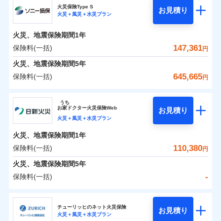
補償の範囲
？
03
POINT
ソニー損保の新ネット火災保険は、補償の組合せが自
火災保険Type S
お見積り
火災＋風災＋水災プラン
-
18,950
4,400
チューリッヒ保険会社のおすすめポイント
家財
由だから、必要な補償に絞って選べます。
円
円
火災
風災・雹（ひょ
しかも「地震上乗せ特約（全半損時のみ）」で、地震
落雷
う）災、雪災
火災、地震保険期間
1年
保険料（一括）内訳
01
火災
風災・雹（ひょ
POINT
破裂・爆発
の被害にも火災保険の保険金額に対して最大100％で備
落雷
う）災、雪災
147,361
保険料(一括)
円
破裂・爆発
えられます（一部損は対象外）。
水災
盗難
火災 1年
地震 1年
火災、地震保険期間
5年
ランキングをもっと見る
水濡れ
※1
水災
盗難
騒擾（じょう）
645,665
保険料(一括)
円
水濡れ
外部からの落下・
破損・汚損
イチオシ
02
POINT
補償の範囲
？
0
03
74,200
13,200
POINT
建物
円
円
円
騒擾（じょう）
飛来・衝突
ソニー損害保険株式会社
外部からの落下・
破損・汚損
うち
飛来・衝突
まさかのときも安心！全国の優良工務店とタッグを
お
家
ドクター火災保険Web
お見積り
0
22,600
4,400
ソニー損害保険株式会社のおすすめポイント
家財
円
組み、「高品質な修理」と「保険金のお支払」をワ
円
円
火災＋風災＋水災プラン
火災
風災・雹（ひょ
落雷
う）災、雪災
ンセットで提供する火災保険です。
火災、地震保険期間
1年
保険料（一括）内訳
01
補償内容
破裂・爆発
POINT
お客さまのニーズから補償を考え、設計することで
110,380
保険料(一括)
円
合理的な保険料を実現することができます。さらに
水災
盗難
火災 1年
地震 1年
火災、地震保険期間
5年
上半期
新規契約数ランキング
水濡れ
各種割引が充実！
免責金額（自己負
免責金額なし
※2
騒擾（じょう）
-
保険料(一括)
担額）
補償内容
大切な住まいを守るための各種サポート機能をご用
外部からの落下・
破損・汚損
イチオシ
02
POINT
0
109,384
13,200
建物
円
円
円
当社火災保険新規契約者数より算出[
年
飛来・衝突
月]（ドコモスマート保険
意、住宅トラブル応急サービス「すまいのサポート
日新火災海上保険株式会社
臨時費用
ナビ調べ）
24」、住まいをメンテナンスする際の無料の「リフ
火災、自然災害、盗難などトータルでカバーし、大
チューリッヒのネット火災保険
お見積り
損害防止費用
免責金額（自己負
火災＋風災＋水災プラン
免責金額なし
0
ォーム相談サービス」、「長期優良住宅の維持保全
20,377
4,400
日新火災海上保険株式会社のおすすめポイント
※1
家財
円
切な住まいをお守りします！
円
円