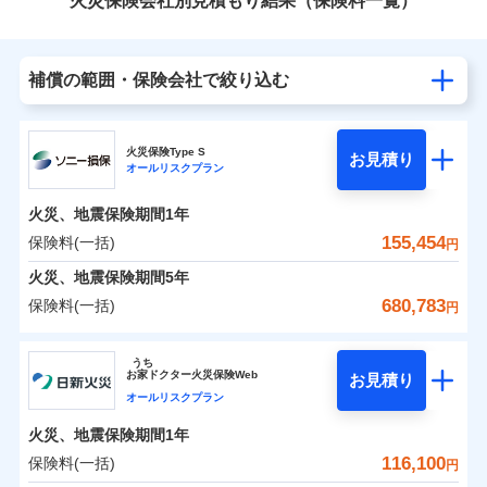
火災保険会社別見積もり結果（保険料一覧）
補償の範囲・保険会社で絞り込む
火災保険Type S
お見積り
オールリスクプラン
火災、地震保険期間
1年
155,454
保険料(一括)
円
火災、地震保険期間
5年
680,783
保険料(一括)
円
ソニー損害保険株式会社
うち
お
家
ドクター火災保険Web
お見積り
ソニー損害保険株式会社のおすすめポイント
オールリスクプラン
火災、地震保険期間
1年
保険料（一括）内訳
01
POINT
116,100
保険料(一括)
円