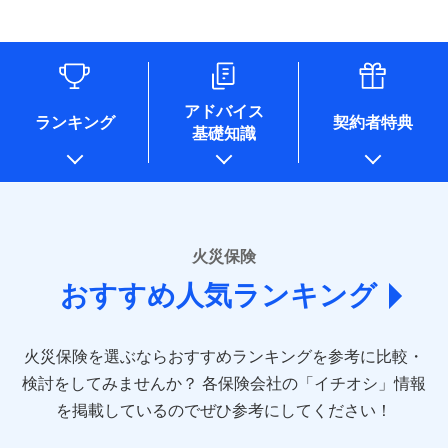
す。
連する当社および提携会社のサービスを案内、提供するため
象となる場合があります。）
水道管修理費用
リフォーム相談サービス
ドコモスマート保険ナビ編集部の評価
（なお、当社は複数の保険会社と取引があり、取得した個人
付帯サービス
※1破損・汚損の免責額5万円
※5地震火災費用の取扱いはなし
付帯サービス
住まいの緊急かけつけサービス
地震火災費用
長期優良住宅の維持保全サポートサー
情報を取引のある他の保険会社の商品・サービスをご提案す
※2水まわりトラブル、カギ開け対
※6火災・風災等の事故により建物に
ビス
るために利用させていただくことがあります。）
応、ガラス破損の場合に60分までの
損害が生じたとき、日新火災がご案内
ソニー損保の新ネット火災保険は、補償の組合せが
各種セミナーの開催のため
簡易作業無料でご提供いたします。弊
保険証券の不発行に関する特約（500
クレジットカード
する修理業者（指定工務店）が建物の
適用される割引
自由だから、必要な補償に絞って選べます。
コンサルティングサービスの実施のため
社提携業者にて24時間365日受付。受
円）
クレジットカード
修理を行います。
コンビニ払い
アドバイス
補償内容
チューリッヒ保険会社で
アンケートやキャンペーン等の実施のため
払込方法
付後、専門業者が対応に向かいます。
ランキング
契約者特典
しかも、「地震上乗せ特約（全半損時のみ）」で、
コンビニ払い
説明事項
口座振替
基礎知識
上記に係る案内・手続き・管理等付帯業務を行うため
お見積もり
払込方法
ガラス破損の対応時間は9時～20時と
その他条件
住まいのアシスタンスサービス
地震の被害にも最大100％で備えられます。
※2
募集文書番号
口座振替
銀行振込
* 当社が委託を受けている保険会社の情報は、保険会社
なります。
免責金額（自己負
銀行振込
※3クレジットカード会社の分割払い
のホームページに掲載しておりますので、ご確認くださ
チューリッヒ保険会社の
免責金額なし
WEB見積もり+メールアドレス登録後
担額）
が可能なことがあります。詳しくは各
一括払
詳細を見る
い。
から4営業日+1日以降、お客さまが決
クレジットカード会社にご確認くださ
備考
一括払
支払方法
年払い
済した時点で保険のお申し込みと完了
い。
臨時費用
支払方法
年払い
■損害保険
となります。
月払い
火災保険
見積もりや保険会社とのご契約に先立ち、当社が提供する
ソニー損害保険株式会社で
損害防止費用
月払い
あいおいニッセイ同和損害保険株式会社
募集文書番号
ドコモスマート保険ナビの利用規約と個人情報の取扱いに
お見積もり
ドコモスマート保険ナビ編集部の評価
残存物取片づけ費用
付帯される費用保
おすすめ人気ランキング
(https://www.aioinissaydowa.co.jp/)
ネット申込
クレジットカード
※3
同意いただく必要があります。詳細について、以下をご確
険金
失火見舞費用
ネット申込
アクサ損害保険株式会社 (https://www.axa-
※2
申込方法
郵送
コンビニ払い
認ください。
払込方法
direct.co.jp/)
水道管修理費用
申込方法
郵送
※3
全国の優良工務店とタッグを組み、「高品質な修理」
見積もりや保険会社とのご契約に先立ち、当社が提供する
対面
口座振替
ドコモスマート保険ナビサービス利用規約
火災保険を選ぶならおすすめランキングを参考に比較・
アニコム損害保険株式会社 (https://www.anicom-
地震火災費用
対面
ドコモスマート保険ナビの利用規約と個人情報の取扱いに
※4
と「保険金のお支払」をワンセットで提供する火災保
銀行振込
当社による個人情報の取扱いについて（プライバシー
sompo.co.jp/)
同意いただく必要があります。詳細について、以下をご確
検討をしてみませんか？
始期日
2025/10/01
各保険会社の「イチオシ」情報
険です。補償の選択は自由自在で、お申込みはPC・ス
ポリシー）
東京海上ダイレクト損害保険株式会社
その他付帯される
認ください。
始期日
2024/10/01
一括払
マホで24時間受付可能です。住宅トラブル応急サービ
を掲載しているのでぜひ参考にしてください！
修理付帯費用
ドコモスマート保険ナビ編集部の評価
費用の補償
(https://www.e-design.net/)
説明事項
※1水災料率は最低リスク区分を適用
支払方法
ドコモスマート保険ナビサービス利用規約
年払い
ス「すまいのサポート24」は水まわり、玄関カギの紛
AIG損害保険株式会社
※1破損・汚損、水ぬれは自己負担額