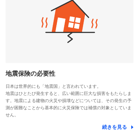
（https://www.zurichlife.co.jp/）
同意いただく必要があります。詳細について、以下をご確
東京海上日動あんしん生命保険株式会社
チューリッヒ保険会社で
認ください。
ドコモスマート保険ナビ編集部の評価
（https://www.tmn-anshin.co.jp/）
お見積もり
ドコモスマート保険ナビサービス利用規約
なないろ生命保険株式会社
（https://www.nanairolife.co.jp/）
当社による個人情報の取扱いについて（プライバシー
チューリッヒ保険会社の
全国の優良工務店とタッグを組み、「高品質な修理」
ポリシー）
日本生命保険相互会社
詳細を見る
と「保険金のお支払」をワンセットで提供する火災保
（https://www.nissay.co.jp）
険です。補償の選択は自由自在で、お申込みはPC・ス
はなさく生命保険株式会社
マホで24時間受付可能です。住宅トラブル応急サービ
見積もりや保険会社とのご契約に先立ち、当社が提供する
（https://www.life8739.co.jp/）
ドコモスマート保険ナビの利用規約と個人情報の取扱いに
ス「すまいのサポート24」は水まわり、玄関カギの紛
マニュライフ生命保険株式会社
同意いただく必要があります。詳細について、以下をご確
失、ハチの巣駆除等の住宅トラブルに対応していま
（https://www.manulife.co.jp/）
地震保険の必要性
認ください。
す。さらに大切な住まいを守るための各種サポート機
三井住友海上あいおい生命保険株式会社
ドコモスマート保険ナビサービス利用規約
能をご用意。住まいをメンテナンスする際の無料の
（https://www.msa-life.co.jp/）
日本は世界的にも「地震国」と言われています。
メットライフ生命株式会社
当社による個人情報の取扱いについて（プライバシー
「リフォーム相談サービス」、「長期優良住宅の維持
地震はひとたび発生すると、広い範囲に巨大な損害をもたらしま
(https://www.metlife.co.jp/)
ポリシー）
保全サポートサービス」をご提供しています。
す。地震による建物の火災や損壊などについては、その発生の予
メディケア生命保険株式会社
測が困難なことから基本的に火災保険では補償の対象としていま
（https://www.medicarelife.com/）
せん。
■少額短期保険
続きを見る
株式会社アシロ少額短期保険
日新火災海上保険株式会社で
(https://kailash.co.jp/)