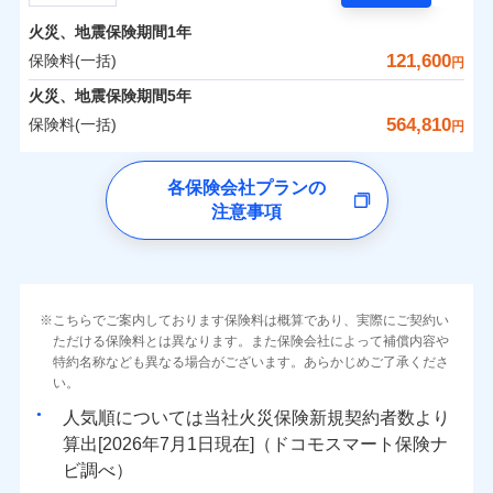
担額）
残存物取片づけ費用
付帯される費用の
サポートサービス」をご提供します。
水まわりトラブル、カギ開け対応など「住まいのア
補償
火災、地震保険期間
1年
失火見舞費用
保険料（一括）内訳
01
POINT
お家ドクター火災保険Web（すまいの保険）のお見
臨時費用
シスタンスサービス」が無料付帯
水道管修理費用
121,600
保険料(一括)
円
積もり・お申込みはネットで完結！
損害防止費用
補償の対象やお客さまの状況に応じたさまざまな割
地震火災費用
火災 1年
地震 1年
火災、地震保険期間
5年
上半期
新規契約数ランキング
ランキングをもっと見る
残存物取片づけ費用
付帯される費用保
引をご用意！
564,810
保険料(一括)
険金
円
失火見舞費用
適用される割引
建築年割引
イチオシ
02
POINT
補償の範囲
-
71,880
13,200
？
03
建物
POINT
円
円
当社火災保険新規契約者数より算出[
年
月]（ドコモスマート保険
水道管修理費用
チューリッヒ保険会社
ナビ調べ）
補償の範囲
付帯サービス
住まいの緊急かけつけサービス
地震火災費用
？
03
POINT
各保険会社プランの
ソニー損保の新ネット火災保険は、補償の組合せが自
注意事項
-
20,900
4,400
チューリッヒ保険会社のおすすめポイント
家財
由だから、必要な補償に絞って選べます。
円
円
火災
風災・雹（ひょ
保険証券の不発行に関する特約（500
クレジットカード
適用される割引
しかも「地震上乗せ特約（全半損時のみ）」で、地震
落雷
う）災、雪災
円）
コンビニ払い
保険料（一括）内訳
01
火災
補償内容
風災・雹（ひょ
POINT
破裂・爆発
払込方法
の被害にも火災保険の保険金額に対して最大100％で備
落雷
う）災、雪災
口座振替
破裂・爆発
えられます（一部損は対象外）。
その他条件
住まいのアシスタンスサービス
※2
水災
銀行振込
盗難
火災 1年
地震 1年
こちらでご案内しております保険料は概算であり、実際にご契約い
ランキングをもっと見る
水濡れ
免責金額（自己負
免責金額なし
ただける保険料とは異なります。また保険会社によって補償内容や
水災
※2
盗難
騒擾（じょう）
WEB見積もり+メールアドレス登録後
担額）
一括払
水濡れ
外部からの落下・
特約名称なども異なる場合がございます。あらかじめご了承くださ
破損・汚損
イチオシ
02
POINT
から4営業日+1日以降、お客さまが決
補償の範囲
？
0
03
79,150
13,200
POINT
建物
円
円
円
備考
騒擾（じょう）
飛来・衝突
支払方法
い。
年払い
済した時点で保険のお申し込みと完了
外部からの落下・
破損・汚損
臨時費用
となります。
月払い
飛来・衝突
まさかのときも安心！全国の優良工務店とタッグを
人気順については当社
新規契約者数より
損害防止費用
0
24,850
4,400
家財
円
組み、「高品質な修理」と「保険金のお支払」をワ
円
円
算出[
年
月
日現在]（ドコモスマート保険ナ
火災
風災・雹（ひょ
残存物取片づけ費用
付帯される費用保
ネット申込
クレジットカード
※3
落雷
う）災、雪災
ンセットで提供する火災保険です。
ビ調べ）
険金
失火見舞費用
※3
補償内容
破裂・爆発
申込方法
郵送
コンビニ払い