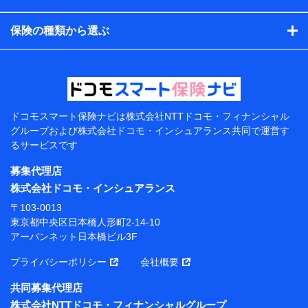
コンサルティングサービスの実施のため
アンケートやキャンペーン等の実施のため
保険の種類から選ぶ
上記に係る案内・手続き・管理等付帯業務を行うため
【当該個人データの管理について責任を有する者の名
称・住所・代表者名】
当該個人データを取り扱う各共同利用者（詳細は次のと
おり）
ドコモスマート保険ナビは
株式会社NTTドコモ・フィナンシャル
東京都千代田区永田町2丁目11番1号 山王パークタワー
グループおよび
株式会社ドコモ・インシュアランス共同で
運営す
株式会社NTTドコモ 代表取締役社長 前田 義晃
るサービスです
東京都中央区日本橋人形町2-14-10 アーバンネット日
募集代理店
本橋ビル 3F
株式会社ドコモ・インシュアランス
株式会社ドコモ・インシュアランス 代表取締役社
〒103-0013
長 吉村 忠義
東京都中央区日本橋人形町2-14-10
アーバンネット日本橋ビル3F
※ 当社および株式会社NTTドコモは、お客さまの情報
を利用させていただくにあたっては、「NTTドコモ パー
プライバシーポリシー
会社概要
ソナルデータ憲章」に定める行動原則を順守します 。
※ パーソナルデータダッシュボードの「第三者提供の
共同募集代理店
管理」の設定状態にかかわらず、共同利用する場合があ
株式会社NTTドコモ・フィナンシャルグループ