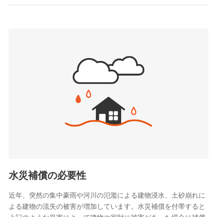
お見積もり
SBIいきいき少額短期保険会社 (https://www.i-
sedai.com/)
見積もりや保険会社とのご契約に先立ち、当社が提供する
SBIペット少額短期保険株式会社
ドコモスマート保険ナビの利用規約と個人情報の取扱いに
(https://www.sbipet-ssi.co.jp/)
同意いただく必要があります。詳細について、以下をご確
SBIリスタ少額短期保険会社
認ください。
(https://www.jishin.co.jp/)
スマートプラス少額短期保険株式会社
ドコモスマート保険ナビサービス利用規約
（https://www.smartplus-insurance.com/）
当社による個人情報の取扱いについて（プライバシー
チューリッヒ少額短期保険株式会社
ポリシー）
(https://www.zurichssi.co.jp/)
Tokio Marine X少額短期保険株式会社
(https://www.tokiomarine-x.co.jp/)
ペットメディカルサポート株式会社
(https://pshoken.co.jp/)
リトルファミリー少額短期保険株式会社
(https://www.littlefamily-ssi.com/)
水災補償の必要性
2.共同募集を行う代理店から受領する個人情報
近年、突然の集中豪雨や河川の氾濫による建物浸水、土砂崩れに
よる建物の流失の被害が増加しています。水災補償を付帯すると
郵便、電話、およびＥメール等により、当社と取引のあるも
しくは委託を受けている保険会社・提携会社の保険その他に