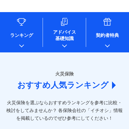
す。
連する当社および提携会社のサービスを案内、提供するため
象となる場合があります。）
水道管修理費用
リフォーム相談サービス
ドコモスマート保険ナビ編集部の評価
（なお、当社は複数の保険会社と取引があり、取得した個人
付帯サービス
※1破損・汚損の免責額5万円
※5地震火災費用の取扱いはなし
付帯サービス
住まいの緊急かけつけサービス
地震火災費用
長期優良住宅の維持保全サポートサー
情報を取引のある他の保険会社の商品・サービスをご提案す
※2水まわりトラブル、カギ開け対
※6火災・風災等の事故により建物に
ビス
るために利用させていただくことがあります。）
応、ガラス破損の場合に60分までの
損害が生じたとき、日新火災がご案内
ソニー損保の新ネット火災保険は、補償の組合せが
各種セミナーの開催のため
簡易作業無料でご提供いたします。弊
保険証券の不発行に関する特約（500
クレジットカード
する修理業者（指定工務店）が建物の
適用される割引
自由だから、必要な補償に絞って選べます。
コンサルティングサービスの実施のため
社提携業者にて24時間365日受付。受
円）
クレジットカード
修理を行います。
コンビニ払い
アドバイス
補償内容
チューリッヒ保険会社で
アンケートやキャンペーン等の実施のため
払込方法
付後、専門業者が対応に向かいます。
ランキング
契約者特典
しかも、「地震上乗せ特約（全半損時のみ）」で、
コンビニ払い
説明事項
口座振替
基礎知識
上記に係る案内・手続き・管理等付帯業務を行うため
お見積もり
払込方法
ガラス破損の対応時間は9時～20時と
その他条件
住まいのアシスタンスサービス
地震の被害にも最大100％で備えられます。
※2
募集文書番号
口座振替
銀行振込
* 当社が委託を受けている保険会社の情報は、保険会社
なります。
免責金額（自己負
銀行振込
※3クレジットカード会社の分割払い
のホームページに掲載しておりますので、ご確認くださ
チューリッヒ保険会社の
免責金額なし
WEB見積もり+メールアドレス登録後
担額）
が可能なことがあります。詳しくは各
一括払
詳細を見る
い。
から4営業日+1日以降、お客さまが決
クレジットカード会社にご確認くださ
備考
一括払
支払方法
年払い
済した時点で保険のお申し込みと完了
い。
臨時費用
支払方法
年払い
■損害保険
となります。
月払い
火災保険
見積もりや保険会社とのご契約に先立ち、当社が提供する
ソニー損害保険株式会社で
損害防止費用
月払い
あいおいニッセイ同和損害保険株式会社
募集文書番号
ドコモスマート保険ナビの利用規約と個人情報の取扱いに
お見積もり
ドコモスマート保険ナビ編集部の評価
残存物取片づけ費用
付帯される費用保
おすすめ人気ランキング
(https://www.aioinissaydowa.co.jp/)
ネット申込
クレジットカード
※3
同意いただく必要があります。詳細について、以下をご確
険金
失火見舞費用
ネット申込
アクサ損害保険株式会社 (https://www.axa-
※2
申込方法
郵送
コンビニ払い
認ください。
払込方法
direct.co.jp/)
水道管修理費用
申込方法
郵送
※3
全国の優良工務店とタッグを組み、「高品質な修理」
見積もりや保険会社とのご契約に先立ち、当社が提供する
対面
口座振替
ドコモスマート保険ナビサービス利用規約
火災保険を選ぶならおすすめランキングを参考に比較・
アニコム損害保険株式会社 (https://www.anicom-
地震火災費用
対面
ドコモスマート保険ナビの利用規約と個人情報の取扱いに
※4
と「保険金のお支払」をワンセットで提供する火災保
銀行振込
当社による個人情報の取扱いについて（プライバシー
sompo.co.jp/)
同意いただく必要があります。詳細について、以下をご確
検討をしてみませんか？
始期日
2025/10/01
各保険会社の「イチオシ」情報
険です。補償の選択は自由自在で、お申込みはPC・ス
ポリシー）
東京海上ダイレクト損害保険株式会社
その他付帯される
認ください。
始期日
2024/10/01
一括払
マホで24時間受付可能です。住宅トラブル応急サービ
を掲載しているのでぜひ参考にしてください！
修理付帯費用
ドコモスマート保険ナビ編集部の評価
費用の補償
(https://www.e-design.net/)
説明事項
※1水災料率は最低リスク区分を適用
支払方法
ドコモスマート保険ナビサービス利用規約
年払い
ス「すまいのサポート24」は水まわり、玄関カギの紛
AIG損害保険株式会社
※1破損・汚損、水ぬれは自己負担額