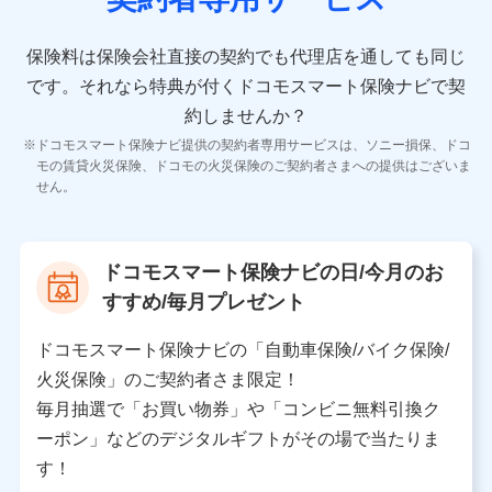
10.受託業務の 個人情報
受託業務の遂行およびこれらに準ずる業務の遂行のため
保険料は保険会社直接の契約でも代理店を通しても同じ
です。
それなら特典が付くドコモスマート保険ナビで契
11.マイカー通勤管理クラウド並びに法人向けASPサー
ビスに関してのお問い合わせ情報
約しませんか？
各種お問い合わせに対応するため
ドコモスマート保険ナビ提供の契約者専用サービスは、ソニー損保、ドコ
当社のサービスに関する情報提供や、皆様に有用なお知らせ
モの賃貸火災保険、ドコモの火災保険のご契約者さまへの提供はございま
をお送りするため
せん。
アンケートの送付のため
当社のサービスや媒体の運営改善に必要なデータを解析し、
分析するため
当社の対応品質向上やお問い合わせ内容の正確な把握のため
ドコモスマート保険ナビの日/今月のお
個人情報保護管理者の職名、連絡先
すすめ/毎月プレゼント
株式会社ドコモ・インシュアランス 営業部長
〒103-0013 東京都中央区日本橋人形町2-14-10 アー
ドコモスマート保険ナビの「自動車保険/バイク保険/
バンネット日本橋ビル 3F
火災保険」のご契約者さま限定！
株式会社ドコモ・インシュアランス
毎月抽選で「お買い物券」や「コンビニ無料引換ク
ーポン」などのデジタルギフトがその場で当たりま
個人情報の第三者提供について
す！
当社ではご本人の同意がある場合または法令に基づく場