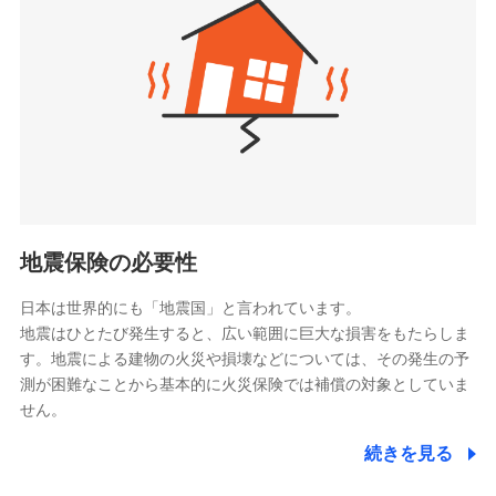
（https://www.zurichlife.co.jp/）
同意いただく必要があります。詳細について、以下をご確
東京海上日動あんしん生命保険株式会社
チューリッヒ保険会社で
認ください。
ドコモスマート保険ナビ編集部の評価
（https://www.tmn-anshin.co.jp/）
お見積もり
ドコモスマート保険ナビサービス利用規約
なないろ生命保険株式会社
（https://www.nanairolife.co.jp/）
当社による個人情報の取扱いについて（プライバシー
チューリッヒ保険会社の
全国の優良工務店とタッグを組み、「高品質な修理」
ポリシー）
日本生命保険相互会社
詳細を見る
と「保険金のお支払」をワンセットで提供する火災保
（https://www.nissay.co.jp）
険です。補償の選択は自由自在で、お申込みはPC・ス
はなさく生命保険株式会社
マホで24時間受付可能です。住宅トラブル応急サービ
見積もりや保険会社とのご契約に先立ち、当社が提供する
（https://www.life8739.co.jp/）
ドコモスマート保険ナビの利用規約と個人情報の取扱いに
ス「すまいのサポート24」は水まわり、玄関カギの紛
マニュライフ生命保険株式会社
同意いただく必要があります。詳細について、以下をご確
失、ハチの巣駆除等の住宅トラブルに対応していま
（https://www.manulife.co.jp/）
地震保険の必要性
認ください。
す。さらに大切な住まいを守るための各種サポート機
三井住友海上あいおい生命保険株式会社
ドコモスマート保険ナビサービス利用規約
能をご用意。住まいをメンテナンスする際の無料の
（https://www.msa-life.co.jp/）
日本は世界的にも「地震国」と言われています。
メットライフ生命株式会社
当社による個人情報の取扱いについて（プライバシー
「リフォーム相談サービス」、「長期優良住宅の維持
地震はひとたび発生すると、広い範囲に巨大な損害をもたらしま
(https://www.metlife.co.jp/)
ポリシー）
保全サポートサービス」をご提供しています。
す。地震による建物の火災や損壊などについては、その発生の予
メディケア生命保険株式会社
測が困難なことから基本的に火災保険では補償の対象としていま
（https://www.medicarelife.com/）
せん。
■少額短期保険
続きを見る
株式会社アシロ少額短期保険
日新火災海上保険株式会社で
(https://kailash.co.jp/)