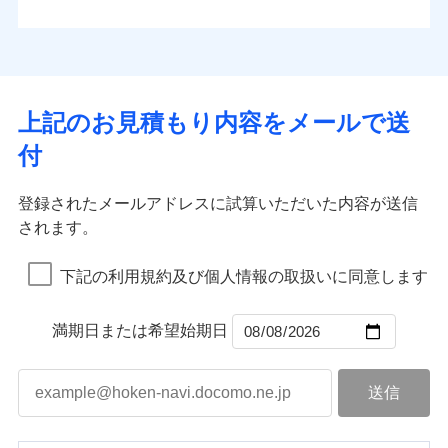
払込方法
お客さまのニーズから補償を考え、設計することで
水道管修理費用
※4
対面
口座振替
合理的な保険料を実現することができます。さらに
水災
盗難
地震火災費用
※5
銀行振込
上半期
新規契約数ランキング
水濡れ
各種割引が充実！
免責金額（自己負
始期日
2025/10/01
※1
免責金額なし
※1
騒擾（じょう）
担額）
補償内容
その他付帯される
大切な住まいを守るための各種サポート機能をご用
外部からの落下・
破損・汚損
一括払
イチオシ
02
修理付帯費用
POINT
費用の補償
当社火災保険新規契約者数より算出[
年
飛来・衝突
月]（ドコモスマート保険
意、住宅トラブル応急サービス「すまいのサポート
※1水災料率は最低リスク区分を適用
支払方法
年払い
上記のお見積もり内容をメールで送
臨時費用
ナビ調べ）
説明事項
※2雑危険（盗難を除く）および破汚
24」、住まいをメンテナンスする際の無料の「リフ
火災、自然災害、盗難などトータルでカバーし、大
月払い
損害防止費用
免責金額（自己負
損において、自己負担額5万円
インターネット割引
付
免責金額なし
ォーム相談サービス」、「長期優良住宅の維持保全
※1
切な住まいをお守りします！
担額）
残存物取片づけ費用
適用される割引
指定工務店割引
付帯される費用の
サポートサービス」をご提供します。
ネット申込
水まわりトラブル、カギ開け対応など「住まいのア
補償
募集文書番号
失火見舞費用
建築年割引
申込方法
郵送
登録されたメールアドレスに試算いただいた内容が送信
お家ドクター火災保険Web（すまいの保険）のお見
臨時費用
シスタンスサービス」が無料付帯
水道管修理費用
対面
されます。
積もり・お申込みはネットで完結！
損害防止費用
その他条件
指定工務店特約
補償の対象やお客さまの状況に応じたさまざまな割
※6
地震火災費用
上半期
新規契約数ランキング
ランキングをもっと見る
残存物取片づけ費用
付帯される費用保
引をご用意！
始期日
2026/08/01
険金
下記の利用規約及び個人情報の取扱いに同意します
失火見舞費用
すまいのサポート24
適用される割引
建築年割引
補償の範囲
？
03
POINT
当社火災保険新規契約者数より算出[
年
月]（ドコモスマート保険
水道管修理費用
リフォーム相談サービス
付帯サービス
※1破損・汚損の免責額5万円
ナビ調べ）
ドコモスマート保険ナビ編集部の評価
補償の範囲
付帯サービス
住まいの緊急かけつけサービス
地震火災費用
長期優良住宅の維持保全サポートサー
？
03
満期日または希望始期日
POINT
※2水まわりトラブル、カギ開け対
ビス
応、ガラス破損の場合に60分までの
火災
風災・雹（ひょ
簡易作業無料でご提供いたします。弊
保険証券の不発行に関する特約（500
クレジットカード
ソニー損保の新ネット火災保険は、補償の組合せが
適用される割引
落雷
う）災、雪災
社提携業者にて24時間365日受付。受
円）
クレジットカード
コンビニ払い
火災
補償内容
風災・雹（ひょ
破裂・爆発
自由だから、必要な補償に絞って選べます。
払込方法
付後、専門業者が対応に向かいます。
落雷
コンビニ払い
う）災、雪災
説明事項
口座振替
払込方法
ガラス破損の対応時間は9時～20時と
しかも、「地震上乗せ特約（全半損時のみ）」で、
破裂・爆発
その他条件
住まいのアシスタンスサービス
※2
口座振替
水災
銀行振込
盗難
なります。