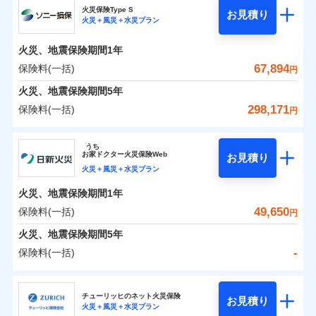
補償の範囲
？
03
POINT
ソニー損保の新ネット火災保険は、補償の組合せが自
火災保険Type S
お見積り
火災＋風災＋水災プラン
-
8,050
2,530
チューリッヒ保険会社のおすすめポイント
家財
由だから、必要な補償に絞って選べます。
円
円
火災
風災・雹（ひょ
しかも「地震上乗せ特約（全半損時のみ）」で、地震
落雷
う）災、雪災
火災、地震保険期間
1年
保険料（一括）内訳
01
火災
風災・雹（ひょ
POINT
破裂・爆発
の被害にも火災保険の保険金額に対して最大100％で備
落雷
う）災、雪災
67,894
保険料(一括)
円
破裂・爆発
えられます（一部損は対象外）。
水災
盗難
火災 1年
地震 1年
火災、地震保険期間
5年
ランキングをもっと見る
水濡れ
※1
水災
盗難
騒擾（じょう）
298,171
保険料(一括)
円
水濡れ
外部からの落下・
破損・汚損
イチオシ
02
POINT
補償の範囲
？
0
03
31,600
7,580
POINT
建物
円
円
円
騒擾（じょう）
飛来・衝突
ソニー損害保険株式会社
外部からの落下・
破損・汚損
うち
飛来・衝突
まさかのときも安心！全国の優良工務店とタッグを
お
家
ドクター火災保険Web
お見積り
0
9,600
2,530
ソニー損害保険株式会社のおすすめポイント
家財
円
組み、「高品質な修理」と「保険金のお支払」をワ
円
円
火災＋風災＋水災プラン
火災
風災・雹（ひょ
落雷
う）災、雪災
ンセットで提供する火災保険です。
火災、地震保険期間
1年
保険料（一括）内訳
01
補償内容
破裂・爆発
POINT
お客さまのニーズから補償を考え、設計することで
49,650
保険料(一括)
円
合理的な保険料を実現することができます。さらに
水災
盗難
火災 1年
地震 1年
火災、地震保険期間
5年
上半期
新規契約数ランキング
水濡れ
各種割引が充実！
免責金額（自己負
免責金額なし
※2
騒擾（じょう）
-
保険料(一括)
担額）
補償内容
大切な住まいを守るための各種サポート機能をご用
外部からの落下・
破損・汚損
イチオシ
02
POINT
0
48,234
7,580
建物
円
円
円
当社火災保険新規契約者数より算出[
年
飛来・衝突
月]（ドコモスマート保険
意、住宅トラブル応急サービス「すまいのサポート
日新火災海上保険株式会社
臨時費用
ナビ調べ）
24」、住まいをメンテナンスする際の無料の「リフ
火災、自然災害、盗難などトータルでカバーし、大
チューリッヒのネット火災保険
お見積り
損害防止費用
免責金額（自己負
火災＋風災＋水災プラン
免責金額なし
0
ォーム相談サービス」、「長期優良住宅の維持保全
9,550
2,530
日新火災海上保険株式会社のおすすめポイント
※1
家財
円
切な住まいをお守りします！
円
円