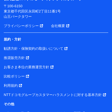
ります。
〒100-6150
※ dポイントクラブ会員ではないお客さま（2019年12
東京都千代田区永田町2丁目11番1号
月11日以降、一度もdポイントクラブ会員であったこと
山王パークタワー
がないお客さまに限る）に関する、2019年12月10日以
前に取得した個人データは、こちら の利用目的の範囲内
プライバシーポリシー
会社概要
に限って共同利用します。
規約・方針
当社は株式会社NTTドコモ・フィナンシャルグループ
との間で、以下のとおり個人データを共同利用しま
勧誘方針・保険契約の取扱いについて
す。
推奨販売方針
【共同して利用される利用データの項目】
当社または株式会社NTTドコモ・フィナンシャルグルー
お客さま本位の業務運営方針
プがサービス提供等を通じて取得した、以下の情報など
比較ポリシー
の個人データ
基本情報
利用規約
氏名、電話番号、メールアドレス、お客さまの識別子、属
NTTドコモグループカスタマーハラスメントに対する基本方針
性、連絡先、dポイントサービスのご利用に関する情報。例
として、dポイントカード番号、性別、年齢、家族構成、住
その他
所、dポイント残高、dポイント利用履歴などが含まれます。
利用情報