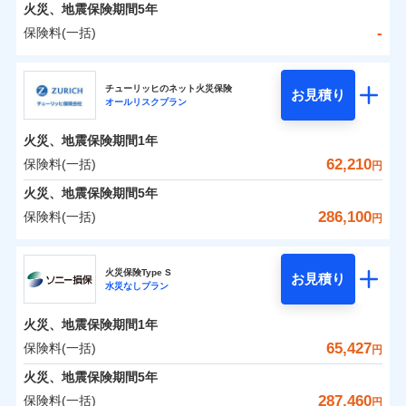
火災 1年
地震 1年
火災、地震保険期間
5年
-
保険料(一括)
0
53,668
7,580
建物
円
円
円
日新火災海上保険株式会社
チューリッヒのネット火災保険
お見積り
オールリスクプラン
0
12,207
2,530
日新火災海上保険株式会社のおすすめポイント
家財
円
円
円
火災、地震保険期間
1年
保険料（一括）内訳
01
POINT
62,210
保険料(一括)
円
火災 1年
地震 1年
火災、地震保険期間
5年
286,100
保険料(一括)
円
イチオシ
02
POINT
-
33,610
7,580
建物
円
円
チューリッヒ保険会社
ソニー損保の新ネット火災保険は、補償の組合せが自
火災保険Type S
お見積り
水災なしプラン
-
11,500
2,530
チューリッヒ保険会社のおすすめポイント
家財
由だから、必要な補償に絞って選べます。
円
円
しかも「地震上乗せ特約（全半損時のみ）」で、地震
火災、地震保険期間
1年
保険料（一括）内訳
01
POINT
の被害にも火災保険の保険金額に対して最大100％で備
65,427
保険料(一括)
円
えられます（一部損は対象外）。
火災 1年
地震 1年
火災、地震保険期間
5年
287,460
保険料(一括)
円