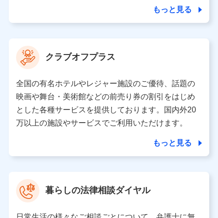
合を除き、第三者に提供いたしません。
もっと見る
業務の委託
当社は利用目的の達成に必要な範囲内において個人情報
クラブオフプラス
の取り扱いの全部または一部を委託する場合がありま
す。
全国の有名ホテルやレジャー施設のご優待、話題の
個人データの共同利用
映画や舞台・美術館などの前売り券の割引をはじめ
とした各種サービスを提供しております。国内外20
当社は株式会社NTTドコモとの間で、以下のとおり個
人データを共同利用します。
万以上の施設やサービスでご利用いただけます。
【共同して利用される利用データの項目】
もっと見る
当社又は株式会社NTTドコモがサービス提供等を通じて
取得した、以下の情報などの個人データ
基本情報
氏名、電話番号、メールアドレス、お客さまの識別子、属
暮らしの法律相談ダイヤル
性、連絡先、dポイントサービスのご利用に関する情報。例
として、dポイントカード番号、性別、年齢、家族構成、住
所、dポイント残高、dポイント利用履歴などが含まれます。
日常生活の様々なご相談ごとについて、弁護士に無