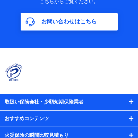
こちらからご覧ください。
保険加入の目的、保険商品の内容、保険料、保険料のお支払
方法、車のメーカーや走行距離などの情報、建物の構造や築
年数などの情報、ペットの種類や年齢などの情報などが含ま
お問い合わせはこちら
れます。
【共同して利用する者の範囲】
当社
株式会社NTTドコモ
【利用する者の利用目的】
当社又は株式会社NTTドコモが提供する保険関連サービスに
おけるユーザ登録受付および管理のため
当社又は株式会社NTTドコモと取引のあるもしくは委託を受
けている保険会社・提携会社の保険その他に関する情報を提
供するため、また維持管理等の委託業務遂行のため、またそ
れらに付帯、関連する当社、株式会社NTTドコモおよび提携
会社のサービスを案内、提供するため
取扱い保険会社・少額短期保険業者
（各サービスで取得したサービス利用履歴、ウェブサイトの
閲覧履歴、購買履歴、ご契約内容等のパーソナルデータを分
おすすめコンテンツ
析して、お客さまの趣味・嗜好・傾向に応じたサービス・商
品等に関するご提案や広告の配信等を行うことがありま
す。）
火災保険の瞬間比較見積もり
各種セミナーの開催のため