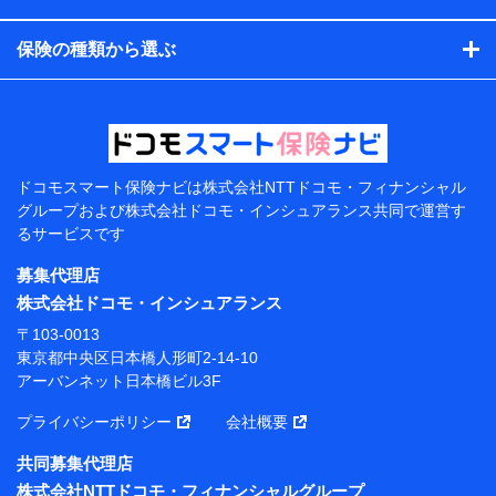
コンサルティングサービスの実施のため
アンケートやキャンペーン等の実施のため
保険の種類から選ぶ
上記に係る案内・手続き・管理等付帯業務を行うため
【当該個人データの管理について責任を有する者の名
称・住所・代表者名】
当該個人データを取り扱う各共同利用者（詳細は次のと
おり）
ドコモスマート保険ナビは
株式会社NTTドコモ・フィナンシャル
東京都千代田区永田町2丁目11番1号 山王パークタワー
グループおよび
株式会社ドコモ・インシュアランス共同で
運営す
株式会社NTTドコモ 代表取締役社長 前田 義晃
るサービスです
東京都中央区日本橋人形町2-14-10 アーバンネット日
募集代理店
本橋ビル 3F
株式会社ドコモ・インシュアランス
株式会社ドコモ・インシュアランス 代表取締役社
〒103-0013
長 吉村 忠義
東京都中央区日本橋人形町2-14-10
アーバンネット日本橋ビル3F
※ 当社および株式会社NTTドコモは、お客さまの情報
を利用させていただくにあたっては、「NTTドコモ パー
プライバシーポリシー
会社概要
ソナルデータ憲章」に定める行動原則を順守します 。
※ パーソナルデータダッシュボードの「第三者提供の
共同募集代理店
管理」の設定状態にかかわらず、共同利用する場合があ
株式会社NTTドコモ・フィナンシャルグループ