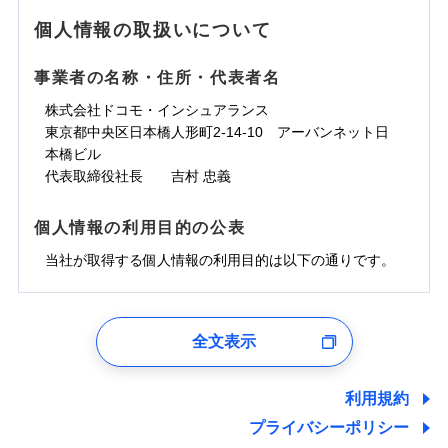
地震の被害にも最大100％で備えられます。
ランキングをもっと見る
水濡れ
免責金額（自己負
銀行振込
※3クレジットカード会社の分割払い
※1
免責金額なし
水災
※1
盗難
騒擾（じょう）
個人情報の取扱いについて
WEB見積もり+メールアドレス登録後
担額）
が可能なことがあります。詳しくは各
一括払
水濡れ
外部からの落下・
破損・汚損
から4営業日+1日以降、お客さまが決
※1
クレジットカード会社にご確認くださ
備考
騒擾（じょう）
一括払
飛来・衝突
支払方法
年払い
済した時点で保険のお申し込みと完了
外部からの落下・
破損・汚損
い。
事業者の名称・住所・代表者名
臨時費用
支払方法
年払い
となります。
月払い
飛来・衝突
損害防止費用
月払い
株式会社ドコモ・インシュアランス
ソニー損害保険株式会社で
募集文書番号
残存物取片づけ費用
付帯される費用保
ネット申込
クレジットカード
東京都中央区日本橋人形町2-14-10 アーバンネット日
※3
お見積もり
険金
失火見舞費用
ネット申込
※2
補償内容
申込方法
本橋ビル
郵送
コンビニ払い
払込方法
水道管修理費用
申込方法
郵送
※3
代表取締役社長 吉村 忠義
対面
口座振替
見積もりや保険会社とのご契約に先立ち、当社が提供する
地震火災費用
対面
※4
銀行振込
上半期
新規契約数ランキング
免責金額（自己負
ドコモスマート保険ナビの利用規約と個人情報の取扱いに
始期日
2025/10/01
免責金額なし
個人情報の利用目的の公表
担額）
同意いただく必要があります。詳細について、以下をご確
補償内容
その他付帯される
始期日
2024/10/01
一括払
修理付帯費用
ドコモスマート保険ナビ編集部の評価
費用の補償
認ください。
当社火災保険新規契約者数より算出[
当社が取得する個人情報の利用目的は以下の通りです。
年
月]（ドコモスマート保険
※1雑危険（盗難を除く）および破汚
支払方法
年払い
説明事項
臨時費用
ナビ調べ）
損において、自己負担額5万円
※1損害割合が30%未満の場合は定率
ドコモスマート保険ナビサービス利用規約
月払い
損害防止費用
免責金額（自己負
インターネット割引
払、水災料率は最低リスク区分を適用
チューリッヒのネット火災保険は
ダイレクト型でネッ
1.見積請求受付時、資料請求受付時、ユーザー登録受
免責金額なし
当社による個人情報の取扱いについて（プライバシー
担額）
※2破損・汚損、水ぬれは自己負担額
残存物取片づけ費用
適用される割引
指定工務店割引
付時
付帯される費用の
募集文書番号
ト完結のお手続き・リーズナブルな保険料
に加え、
火
ポリシー）
ネット申込
全文表示
5万円 建物が築15年以上または建築
補償
失火見舞費用
建築年割引
災に対する補償に加え、すべてのプランに盗難等がつ
ユーザー登録受付および、管理のため
申込方法
年不明の場合、風災・雹（ひょう）
郵送
臨時費用
水道管修理費用
郵便、電話、およびＥメール等により、当社と取引のあるも
いており、
社会問題などを考慮された幅広い補償が特
災・雪災の自己負担額は5万円
対面
損害防止費用
しくは委託を受けている保険会社・提携会社の保険その他に
その他条件
指定工務店特約
※5
利用規約
地震火災費用
※3失火見舞費用の取扱いはなし
長です。
失火見舞金など付帯される費用保険金も多
ランキングをもっと見る
関する情報を提供し、金融商品等の契約を勧奨するため、ま
残存物取片づけ費用
付帯される費用保
説明事項
※4水道管修理費用の取扱いはなし
プライバシーポリシー
く、ダイレクトでありながら充実した補償が魅力で
始期日
2026/08/01
た維持管理等の委託業務遂行のため、またそれらに付帯、関
険金
（破損・汚損等危険補償特約で補償対
失火見舞費用
すまいのサポート24
適用される割引
建築年割引