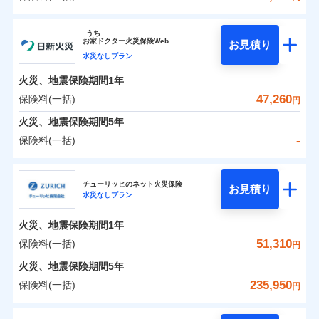
イチオシ
02
POINT
補償の範囲
？
0
03
38,350
7,580
POINT
建物
円
円
円
ソニー損害保険株式会社
うち
まさかのときも安心！全国の優良工務店とタッグを
お
家
ドクター火災保険Web
お見積り
0
13,750
2,530
ソニー損害保険株式会社のおすすめポイント
家財
円
組み、「高品質な修理」と「保険金のお支払」をワ
円
円
水災なしプラン
火災
風災・雹（ひょ
落雷
う）災、雪災
ンセットで提供する火災保険です。
火災、地震保険期間
1年
保険料（一括）内訳
01
破裂・爆発
POINT
お客さまのニーズから補償を考え、設計することで
47,260
保険料(一括)
円
合理的な保険料を実現することができます。さらに
水災
盗難
火災 1年
地震 1年
火災、地震保険期間
5年
水濡れ
各種割引が充実！
※1
騒擾（じょう）
-
保険料(一括)
大切な住まいを守るための各種サポート機能をご用
外部からの落下・
破損・汚損
イチオシ
02
POINT
0
46,976
7,580
建物
円
円
円
飛来・衝突
意、住宅トラブル応急サービス「すまいのサポート
日新火災海上保険株式会社
24」、住まいをメンテナンスする際の無料の「リフ
火災、自然災害、盗難などトータルでカバーし、大
チューリッヒのネット火災保険
お見積り
水災なしプラン
0
ォーム相談サービス」、「長期優良住宅の維持保全
8,341
2,530
日新火災海上保険株式会社のおすすめポイント
家財
円
切な住まいをお守りします！
円
円
サポートサービス」をご提供します。
水まわりトラブル、カギ開け対応など「住まいのア
火災、地震保険期間
1年
保険料（一括）内訳
01
POINT
お家ドクター火災保険Web（すまいの保険）のお見
シスタンスサービス」が無料付帯
51,310
保険料(一括)
円
積もり・お申込みはネットで完結！
補償の対象やお客さまの状況に応じたさまざまな割
火災 1年
地震 1年
火災、地震保険期間
5年
上半期
新規契約数ランキング
引をご用意！
235,950
保険料(一括)
円
イチオシ
02
POINT
補償の範囲
-
29,100
7,580
？
03
建物
POINT
円
円
当社火災保険新規契約者数より算出[
年
月]（ドコモスマート保険
チューリッヒ保険会社
ナビ調べ）