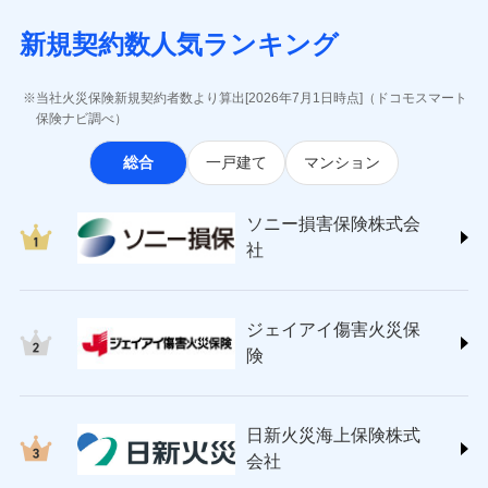
月払い
当社による個人情報の取扱いについて（プライバシー
失、ハチの巣駆除等の住宅トラブルに対応していま
インターネット割引
(https://www.aig.co.jp/sonpo)
5万円 建物が築15年以上または建築
チューリッヒのネット火災保険は
ダイレクト型でネッ
募集文書番号
ポリシー）
す。さらに大切な住まいを守るための各種サポート機
新規契約数人気ランキング
年不明の場合、風災・雹（ひょう）
ＳＢＩ損害保険株式会社
適用される割引
指定工務店割引
ト完結のお手続き・リーズナブルな保険料
に加え、
火
ネット申込
災・雪災の自己負担額は5万円
能をご用意。住まいをメンテナンスする際の無料の
(https://www.sbisonpo.co.jp/)
建築年割引
災に対する補償に加え、すべてのプランに盗難等がつ
申込方法
※2失火見舞費用の取扱いはなし
郵送
「リフォーム相談サービス」、「長期優良住宅の維持
ジェイアイ傷害火災保険株式会社
当社火災保険新規契約者数より算出[2026年7月1日時点]（ドコモスマート
いており、
社会問題などを考慮された幅広い補償が特
※3水道管修理費用の取扱いはなし
対面
保全サポートサービス」をご提供しています。
(https://www.jihoken.co.jp/)
その他条件
指定工務店特約
保険ナビ調べ）
※5
説明事項
（破損・汚損等危険補償特約で補償対
長です。
失火見舞金など付帯される費用保険金も多
ソニー損害保険株式会社
象となる場合があります。）
く、ダイレクトでありながら充実した補償が魅力で
始期日
2026/08/01
総合
一戸建て
マンション
(https://www.sonysonpo.co.jp/)
※4地震火災費用の取扱いはなし
すまいのサポート24
ドコモスマート保険ナビ編集部の評価
す。
※5火災・風災等の事故により建物に
損害保険ジャパン株式会社 (https://www.sompo-
リフォーム相談サービス
付帯サービス
※1盗難、水濡れ、騒擾（じょう）、
損害が生じたとき、日新火災がご案内
japan.co.jp/)
長期優良住宅の維持保全サポートサー
ソニー損害保険株式会
外部からの落下・飛来・衝突は自動付
する修理業者（指定工務店）が建物の
ソニー損保の新ネット火災保険は、補償の組合せが
ＳＯＭＰＯダイレクト損害保険株式会社
日新火災海上保険株式会社で
ビス
帯です。
修理を行います。
社
自由だから、必要な補償に絞って選べます。
(https://www.sompo-direct.co.jp/)
お見積もり
※2水まわりトラブル、カギ開け対
チューリッヒ保険会社 (https://www.zurich.co.jp/)
応、ガラス破損の場合に60分までの
クレジットカード
しかも、「地震上乗せ特約（全半損時のみ）」で、
募集文書番号
チューリッヒ保険会社で
東京海上日動火災保険株式会社
簡易作業無料でご提供いたします。弊
コンビニ払い
地震の被害にも最大100％で備えられます。
見積もりや保険会社とのご契約に先立ち、当社が提供する
お見積もり
払込方法
社提携業者にて24時間365日受付。受
ジェイアイ傷害火災保
(https://www.tokiomarine-nichido.co.jp/)
説明事項
口座振替
ドコモスマート保険ナビの利用規約と個人情報の取扱いに
付後、専門業者が対応に向かいます。
日新火災海上保険株式会社
険
銀行振込
ガラス破損の対応時間は9時～20時と
同意いただく必要があります。詳細について、以下をご確
チューリッヒ保険会社の
(https://www.nisshinfire.co.jp/)
なります。
認ください。
詳細を見る
ペット＆ファミリー損害保険株式会社
※3クレジットカード会社の分割払い
一括払
ドコモスマート保険ナビサービス利用規約
(https://www.petfamilyins.co.jp/)
が可能なことがあります。詳しくは各
日新火災海上保険株式
ソニー損害保険株式会社で
支払方法
年払い
ドコモスマート保険ナビ編集部の評価
三井住友海上火災保険株式会社 (https://www.ms-
当社による個人情報の取扱いについて（プライバシー
クレジットカード会社にご確認くださ
見積もりや保険会社とのご契約に先立ち、当社が提供する
お見積もり
会社
月払い
い。
ins.com/)
ポリシー）
ドコモスマート保険ナビの利用規約と個人情報の取扱いに