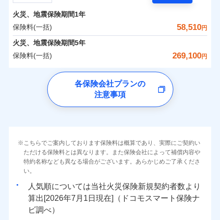
担額）
残存物取片づけ費用
付帯される費用の
サポートサービス」をご提供します。
水まわりトラブル、カギ開け対応など「住まいのア
補償
火災、地震保険期間
1年
失火見舞費用
保険料（一括）内訳
01
POINT
お家ドクター火災保険Web（すまいの保険）のお見
臨時費用
シスタンスサービス」が無料付帯
水道管修理費用
58,510
保険料(一括)
円
積もり・お申込みはネットで完結！
損害防止費用
補償の対象やお客さまの状況に応じたさまざまな割
地震火災費用
火災 1年
地震 1年
火災、地震保険期間
5年
上半期
新規契約数ランキング
ランキングをもっと見る
残存物取片づけ費用
付帯される費用保
引をご用意！
269,100
保険料(一括)
険金
円
失火見舞費用
適用される割引
建築年割引
イチオシ
02
POINT
補償の範囲
-
29,540
7,580
？
03
建物
POINT
円
円
当社火災保険新規契約者数より算出[
年
月]（ドコモスマート保険
水道管修理費用
チューリッヒ保険会社
ナビ調べ）
補償の範囲
付帯サービス
住まいの緊急かけつけサービス
地震火災費用
？
03
POINT
各保険会社プランの
ソニー損保の新ネット火災保険は、補償の組合せが自
注意事項
-
10,000
2,530
チューリッヒ保険会社のおすすめポイント
家財
由だから、必要な補償に絞って選べます。
円
円
火災
風災・雹（ひょ
保険証券の不発行に関する特約（500
クレジットカード
適用される割引
しかも「地震上乗せ特約（全半損時のみ）」で、地震
落雷
う）災、雪災
円）
コンビニ払い
保険料（一括）内訳
01
火災
補償内容
風災・雹（ひょ
POINT
破裂・爆発
払込方法
の被害にも火災保険の保険金額に対して最大100％で備
落雷
う）災、雪災
口座振替
破裂・爆発
えられます（一部損は対象外）。
その他条件
住まいのアシスタンスサービス
※2
水災
銀行振込
盗難
火災 1年
地震 1年
こちらでご案内しております保険料は概算であり、実際にご契約い
ランキングをもっと見る
水濡れ
免責金額（自己負
免責金額なし
ただける保険料とは異なります。また保険会社によって補償内容や
水災
※2
盗難
騒擾（じょう）
WEB見積もり+メールアドレス登録後
担額）
一括払
水濡れ
外部からの落下・
特約名称なども異なる場合がございます。あらかじめご了承くださ
破損・汚損
イチオシ
02
POINT
から4営業日+1日以降、お客さまが決
補償の範囲
？
0
03
36,550
7,580
POINT
建物
円
円
円
備考
騒擾（じょう）
飛来・衝突
支払方法
い。
年払い
済した時点で保険のお申し込みと完了
外部からの落下・
破損・汚損
臨時費用
となります。
月払い
飛来・衝突
まさかのときも安心！全国の優良工務店とタッグを
人気順については当社
新規契約者数より
損害防止費用
0
11,850
2,530
家財
円
組み、「高品質な修理」と「保険金のお支払」をワ
円
円
算出[
年
月
日現在]（ドコモスマート保険ナ
火災
風災・雹（ひょ
残存物取片づけ費用
付帯される費用保
ネット申込
クレジットカード
※3
落雷
う）災、雪災
ンセットで提供する火災保険です。
ビ調べ）
険金
失火見舞費用
※3
補償内容
破裂・爆発
申込方法
郵送
コンビニ払い