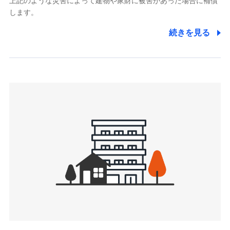
上記のような災害によって建物や家財に被害があった場合に補償
関する情報を提供し、金融商品等の契約を勧奨するため、ま
します。
た維持管理等の委託業務遂行のため、またそれらに付帯、関
連する当社および提携会社のサービスを案内、提供するため
続きを見る
（なお、当社は複数の保険会社と取引があり、取得した個人
情報を取引のある他の保険会社の商品・サービスをご提案す
るために利用させていただくことがあります。）
上記に係る連絡・手続き・管理等付帯業務を行うため
3.セミナー募集サイトから取得した個人情報
各種セミナーの案内、開催のため
上記に係る連絡・手続き・管理等付帯業務を行うため
4.家族・友達紹介にて取得した個人情報
被紹介者への連絡、及び当社と取引のあるもしくは委託を受
けている保険会社・提携会社の保険その他に関する情報を提
供し、金融商品等の契約を勧奨するため
アンケートやキャンペーン等の実施のため
上記に係る連絡・手続き・管理等付帯業務を行うため
5.通話録音にて取得する情報