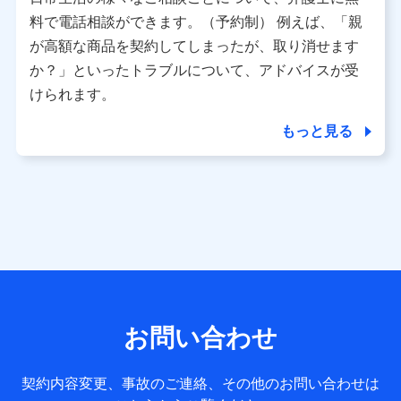
利用情報
料で電話相談ができます。（予約制） 例えば、「親
当社又は株式会社NTTドコモが提供する各種サービスなどの
ご契約・ご利用などに関する情報。例として、当社又は株式
が高額な商品を契約してしまったが、取り消せます
会社NTTドコモが提供する各種サービスのご契約状態・ご利
か？」といったトラブルについて、アドバイスが受
用履歴インターネット利用時の行動に関する情報、アプリケ
ーション利用時の行動に関する情報、購入されたサービスや
けられます。
商品の名称・購入場所・決済に関する情報、アンケートの回
答に関する情報などが含まれます。
もっと見る
保険関連サービス情報
当社又は株式会社NTTドコモが提供する保険関連サービスに
関して取得し、又は保有する情報。例として、見積請求受付
時、資料請求受付時又はユーザー登録受付時に提供いただい
た情報（氏名、住所、生年月日、性別、保険契約者と被保険
者の関係、保険加入の目的、保険商品の内容、保険料、保険
料のお支払方法、車のメーカーや走行距離などの情報、建物
の構造や築年数などの情報、ペットの種類や年齢など）及び
お客様との応対記録 （お客様に提示した比較見積の試算結
果情報、メールマガジンを提供した際のメール内容や送信履
歴の情報及び保険の更改案内等を提供した際のメール内容や
送信履歴などの情報）が含まれます。
お問い合わせ
保険契約情報
当社又は株式会社NTTドコモが取得し、又は保有する保険契
約に関する情報。例として、保険契約者及び被保険者の氏
契約内容変更、事故のご連絡、その他のお問い合わせは
名、住所、生年月日、性別、保険契約者と被保険者の関係、