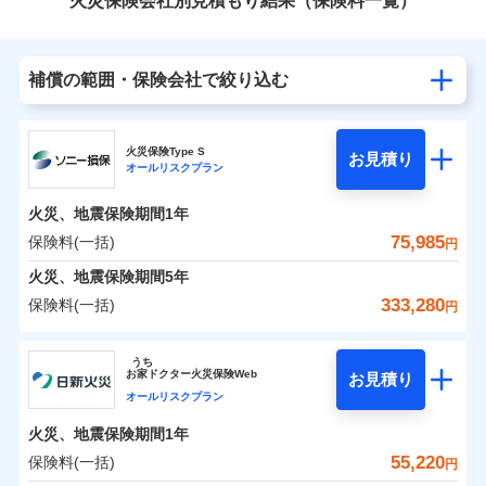
火災保険会社別見積もり結果（保険料一覧）
補償の範囲・保険会社で絞り込む
火災保険Type S
お見積り
オールリスクプラン
火災、地震保険期間
1年
75,985
保険料(一括)
円
火災、地震保険期間
5年
333,280
保険料(一括)
円
ソニー損害保険株式会社
うち
お
家
ドクター火災保険Web
お見積り
ソニー損害保険株式会社のおすすめポイント
オールリスクプラン
火災、地震保険期間
1年
保険料（一括）内訳
01
POINT
55,220
保険料(一括)
円