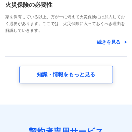
電話対応の品質向上およびお問合せ内容の正確な把握のため
火災保険の必要性
家を保有している以上、万が一に備えて火災保険には加入してお
6.採用応募者の個人情報
く必要があります。ここでは、火災保険に入っておくべき理由を
採用選考および入社手続を実施するため
解説していきます。
7.社員（従業者）の個人情報
続きを見る
人事･勤怠･健康・労務等の管理、給与支給、福利厚生・採用
退職関連処理等の各種手続きのため、当社と従業員または従
業員同士の連絡のため
知識・情報をもっと見る
8.取引先個人情報
取引先としての選定業務、営業情報の提供業務、契約締結手
続き業務、取引管理業務、およびこれらに準ずる業務の遂行
のため
9.お問い合わせ情報
各種お問い合わせに対応するため
契約者専用サービス