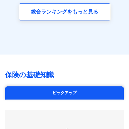
三井ダイレクト損害保険株式会社
全国の優良工務店とタッグを組み、「高品質な修理」
同意いただく必要があります。詳細について、以下をご確
ネット申込
募集文書番号
(https://www.mitsui-direct.co.jp/)
見積もりや保険会社とのご契約に先立ち、当社が提供する
認ください。
と「保険金のお支払」をワンセットで提供する火災保
総合ランキングをもっと見る
申込方法
郵送
ドコモスマート保険ナビの利用規約と個人情報の取扱いに
険です。補償の選択は自由自在で、お申込みはPC・ス
ドコモスマート保険ナビサービス利用規約
対面
同意いただく必要があります。詳細について、以下をご確
■生命保険
マホで24時間受付可能です。住宅トラブル応急サービ
当社による個人情報の取扱いについて（プライバシー
認ください。
アクサ生命保険株式会社
ス「すまいのサポート24」は水まわり、玄関カギの紛
ポリシー）
始期日
2024/10/01
（https://www.axa.co.jp/）
ドコモスマート保険ナビサービス利用規約
失、ハチの巣駆除等の住宅トラブルに対応していま
SBI生命保険株式会社（https://www.sbilife.co.jp/）
当社による個人情報の取扱いについて（プライバシー
す。さらに大切な住まいを守るための各種サポート機
※1損害割合が30%未満の場合は定率
FWD生命保険株式会社
ドコモスマート保険ナビ編集部の評価
ポリシー）
払、水災料率は最低リスク区分を適用
能をご用意。住まいをメンテナンスする際の無料の
（https://www.fwdlife.co.jp/）
※2失火見舞費用の取扱いはなし
「リフォーム相談サービス」、「長期優良住宅の維持
ソニー生命保険株式会社
※3水道管修理費用の取扱いはなし
チューリッヒのネット火災保険は
ダイレクト型でネッ
保全サポートサービス」をご提供しています。
（https://www.sonylife.co.jp）
説明事項
※4地震火災費用の取扱いはなし
ト完結のお手続き・リーズナブルな保険料
に加え、
火
SOMPOひまわり生命保険株式会社
保険の基礎知識
※5火災・風災等の事故により建物に
災に対する補償に加え、すべてのプランに盗難等がつ
（https://www.himawari-life.co.jp/）
損害が生じたとき、日新火災がご案内
いており、
社会問題などを考慮された幅広い補償が特
する修理業者（指定工務店）が建物の
第一ネオ生命保険株式会社
修理を行います。
長です。
失火見舞金など付帯される費用保険金も多
（https://neofirst.co.jp/）
ピックアップ
く、ダイレクトでありながら充実した補償が魅力で
大樹生命保険株式会社（https://www.taiju-
日新火災海上保険株式会社で
募集文書番号
life.co.jp）
お見積もり
す。
太陽生命保険株式会社（https://www.taiyo-
seimei.co.jp）
見積もりや保険会社とのご契約に先立ち、当社が提供する
チューリッヒ生命保険株式会社
ドコモスマート保険ナビの利用規約と個人情報の取扱いに