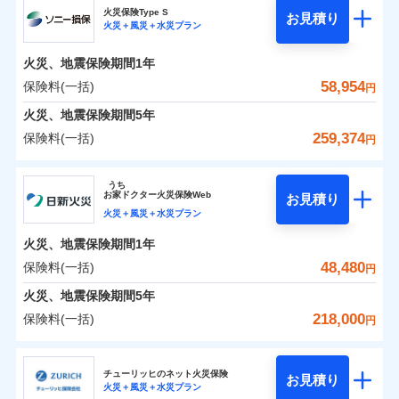
補償の範囲
？
03
POINT
ソニー損保の新ネット火災保険は、補償の組合せが自
火災保険Type S
お見積り
火災＋風災＋水災プラン
0
8,050
2,530
チューリッヒ保険会社のおすすめポイント
家財
円
由だから、必要な補償に絞って選べます。
円
円
火災
風災・雹（ひょ
しかも「地震上乗せ特約（全半損時のみ）」で、地震
落雷
う）災、雪災
火災、地震保険期間
1年
保険料（一括）内訳
01
火災
風災・雹（ひょ
POINT
破裂・爆発
の被害にも火災保険の保険金額に対して最大100％で備
落雷
う）災、雪災
58,954
保険料(一括)
円
破裂・爆発
えられます（一部損は対象外）。
水災
盗難
火災 1年
地震 1年
火災、地震保険期間
5年
ランキングをもっと見る
水濡れ
※1
水災
盗難
騒擾（じょう）
259,374
保険料(一括)
円
水濡れ
外部からの落下・
破損・汚損
イチオシ
02
POINT
補償の範囲
？
0
03
31,600
7,580
POINT
建物
円
円
円
騒擾（じょう）
飛来・衝突
ソニー損害保険株式会社
外部からの落下・
破損・汚損
うち
飛来・衝突
まさかのときも安心！全国の優良工務店とタッグを
お
家
ドクター火災保険Web
お見積り
0
9,600
2,530
ソニー損害保険株式会社のおすすめポイント
家財
円
組み、「高品質な修理」と「保険金のお支払」をワ
円
円
火災＋風災＋水災プラン
火災
風災・雹（ひょ
落雷
う）災、雪災
ンセットで提供する火災保険です。
火災、地震保険期間
1年
保険料（一括）内訳
01
補償内容
破裂・爆発
POINT
お客さまのニーズから補償を考え、設計することで
48,480
保険料(一括)
円
合理的な保険料を実現することができます。さらに
水災
盗難
火災 1年
地震 1年
火災、地震保険期間
5年
上半期
新規契約数ランキング
水濡れ
各種割引が充実！
免責金額（自己負
免責金額なし
※2
騒擾（じょう）
218,000
保険料(一括)
担額）
円
補償内容
大切な住まいを守るための各種サポート機能をご用
外部からの落下・
破損・汚損
イチオシ
02
POINT
0
39,294
7,580
建物
円
円
円
当社火災保険新規契約者数より算出[
年
飛来・衝突
月]（ドコモスマート保険
意、住宅トラブル応急サービス「すまいのサポート
日新火災海上保険株式会社
臨時費用
ナビ調べ）
24」、住まいをメンテナンスする際の無料の「リフ
火災、自然災害、盗難などトータルでカバーし、大
チューリッヒのネット火災保険
お見積り
損害防止費用
免責金額（自己負
火災＋風災＋水災プラン
免責金額なし
0
ォーム相談サービス」、「長期優良住宅の維持保全
9,550
2,530
日新火災海上保険株式会社のおすすめポイント
※1
家財
円
切な住まいをお守りします！
円
円