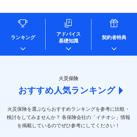
す。
連する当社および提携会社のサービスを案内、提供するため
象となる場合があります。）
水道管修理費用
リフォーム相談サービス
ドコモスマート保険ナビ編集部の評価
（なお、当社は複数の保険会社と取引があり、取得した個人
付帯サービス
※1破損・汚損の免責額5万円
※5地震火災費用の取扱いはなし
付帯サービス
住まいの緊急かけつけサービス
地震火災費用
長期優良住宅の維持保全サポートサー
情報を取引のある他の保険会社の商品・サービスをご提案す
※2水まわりトラブル、カギ開け対
※6火災・風災等の事故により建物に
ビス
るために利用させていただくことがあります。）
応、ガラス破損の場合に60分までの
損害が生じたとき、日新火災がご案内
ソニー損保の新ネット火災保険は、補償の組合せが
各種セミナーの開催のため
簡易作業無料でご提供いたします。弊
保険証券の不発行に関する特約（500
クレジットカード
する修理業者（指定工務店）が建物の
適用される割引
自由だから、必要な補償に絞って選べます。
コンサルティングサービスの実施のため
社提携業者にて24時間365日受付。受
円）
クレジットカード
修理を行います。
コンビニ払い
アドバイス
補償内容
チューリッヒ保険会社で
アンケートやキャンペーン等の実施のため
払込方法
付後、専門業者が対応に向かいます。
ランキング
契約者特典
しかも、「地震上乗せ特約（全半損時のみ）」で、
コンビニ払い
説明事項
口座振替
基礎知識
上記に係る案内・手続き・管理等付帯業務を行うため
お見積もり
払込方法
ガラス破損の対応時間は9時～20時と
その他条件
住まいのアシスタンスサービス
地震の被害にも最大100％で備えられます。
※2
募集文書番号
口座振替
銀行振込
* 当社が委託を受けている保険会社の情報は、保険会社
なります。
免責金額（自己負
銀行振込
※3クレジットカード会社の分割払い
のホームページに掲載しておりますので、ご確認くださ
チューリッヒ保険会社の
免責金額なし
WEB見積もり+メールアドレス登録後
担額）
が可能なことがあります。詳しくは各
一括払
詳細を見る
い。
から4営業日+1日以降、お客さまが決
クレジットカード会社にご確認くださ
備考
一括払
支払方法
年払い
済した時点で保険のお申し込みと完了
い。
臨時費用
支払方法
年払い
■損害保険
となります。
月払い
火災保険
見積もりや保険会社とのご契約に先立ち、当社が提供する
ソニー損害保険株式会社で
損害防止費用
月払い
あいおいニッセイ同和損害保険株式会社
募集文書番号
ドコモスマート保険ナビの利用規約と個人情報の取扱いに
お見積もり
ドコモスマート保険ナビ編集部の評価
残存物取片づけ費用
付帯される費用保
おすすめ人気ランキング
(https://www.aioinissaydowa.co.jp/)
ネット申込
クレジットカード
※3
同意いただく必要があります。詳細について、以下をご確
険金
失火見舞費用
ネット申込
アクサ損害保険株式会社 (https://www.axa-
※2
申込方法
郵送
コンビニ払い
認ください。
払込方法
direct.co.jp/)
水道管修理費用
申込方法
郵送
※3
全国の優良工務店とタッグを組み、「高品質な修理」
見積もりや保険会社とのご契約に先立ち、当社が提供する
対面
口座振替
ドコモスマート保険ナビサービス利用規約
火災保険を選ぶならおすすめランキングを参考に比較・
アニコム損害保険株式会社 (https://www.anicom-
地震火災費用
対面
ドコモスマート保険ナビの利用規約と個人情報の取扱いに
※4
と「保険金のお支払」をワンセットで提供する火災保
銀行振込
当社による個人情報の取扱いについて（プライバシー
sompo.co.jp/)
同意いただく必要があります。詳細について、以下をご確
検討をしてみませんか？
始期日
2025/10/01
各保険会社の「イチオシ」情報
険です。補償の選択は自由自在で、お申込みはPC・ス
ポリシー）
東京海上ダイレクト損害保険株式会社
その他付帯される
認ください。
始期日
2024/10/01
一括払
マホで24時間受付可能です。住宅トラブル応急サービ
を掲載しているのでぜひ参考にしてください！
修理付帯費用
ドコモスマート保険ナビ編集部の評価
費用の補償
(https://www.e-design.net/)
説明事項
※1水災料率は最低リスク区分を適用
支払方法
ドコモスマート保険ナビサービス利用規約
年払い
ス「すまいのサポート24」は水まわり、玄関カギの紛
AIG損害保険株式会社
※1破損・汚損、水ぬれは自己負担額