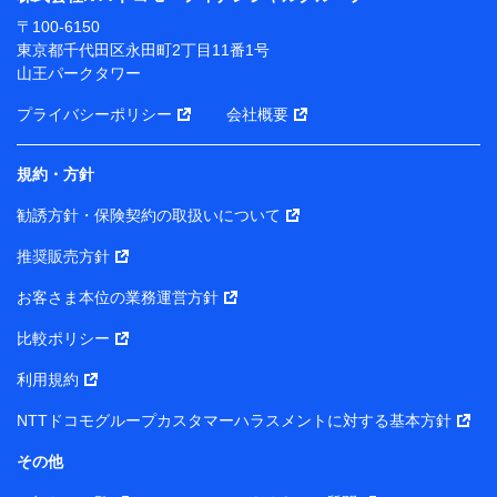
ります。
〒100-6150
※ dポイントクラブ会員ではないお客さま（2019年12
東京都千代田区永田町2丁目11番1号
月11日以降、一度もdポイントクラブ会員であったこと
山王パークタワー
がないお客さまに限る）に関する、2019年12月10日以
前に取得した個人データは、こちら の利用目的の範囲内
プライバシーポリシー
会社概要
に限って共同利用します。
規約・方針
当社は株式会社NTTドコモ・フィナンシャルグループ
との間で、以下のとおり個人データを共同利用しま
勧誘方針・保険契約の取扱いについて
す。
推奨販売方針
【共同して利用される利用データの項目】
当社または株式会社NTTドコモ・フィナンシャルグルー
お客さま本位の業務運営方針
プがサービス提供等を通じて取得した、以下の情報など
比較ポリシー
の個人データ
基本情報
利用規約
氏名、電話番号、メールアドレス、お客さまの識別子、属
NTTドコモグループカスタマーハラスメントに対する基本方針
性、連絡先、dポイントサービスのご利用に関する情報。例
として、dポイントカード番号、性別、年齢、家族構成、住
その他
所、dポイント残高、dポイント利用履歴などが含まれます。
利用情報