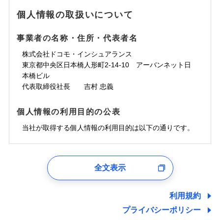
地震の被害にも最大100％で備えられます。
ランキングをもっと見る
水濡れ
免責金額（自己負
銀行振込
※3クレジットカード会社の分割払い
※1
免責金額なし
水災
※1
盗難
騒擾（じょう）
個人情報の取扱いについて
WEB見積もり+メールアドレス登録後
担額）
が可能なことがあります。詳しくは各
一括払
水濡れ
外部からの落下・
破損・汚損
から4営業日+1日以降、お客さまが決
※1
クレジットカード会社にご確認くださ
備考
騒擾（じょう）
一括払
飛来・衝突
支払方法
年払い
済した時点で保険のお申し込みと完了
外部からの落下・
破損・汚損
い。
事業者の名称・住所・代表者名
臨時費用
支払方法
年払い
となります。
月払い
飛来・衝突
損害防止費用
月払い
株式会社ドコモ・インシュアランス
ソニー損害保険株式会社で
募集文書番号
残存物取片づけ費用
付帯される費用保
ネット申込
クレジットカード
東京都中央区日本橋人形町2-14-10 アーバンネット日
※3
お見積もり
険金
失火見舞費用
ネット申込
※2
補償内容
申込方法
本橋ビル
郵送
コンビニ払い
払込方法
水道管修理費用
申込方法
郵送
※3
代表取締役社長 吉村 忠義
対面
口座振替
見積もりや保険会社とのご契約に先立ち、当社が提供する
地震火災費用
対面
※4
銀行振込
上半期
新規契約数ランキング
免責金額（自己負
ドコモスマート保険ナビの利用規約と個人情報の取扱いに
始期日
2025/10/01
免責金額なし
個人情報の利用目的の公表
担額）
同意いただく必要があります。詳細について、以下をご確
補償内容
その他付帯される
始期日
2024/10/01
一括払
修理付帯費用
ドコモスマート保険ナビ編集部の評価
費用の補償
認ください。
当社火災保険新規契約者数より算出[
当社が取得する個人情報の利用目的は以下の通りです。
年
月]（ドコモスマート保険
※1雑危険（盗難を除く）および破汚
支払方法
年払い
説明事項
臨時費用
ナビ調べ）
損において、自己負担額5万円
※1損害割合が30%未満の場合は定率
ドコモスマート保険ナビサービス利用規約
月払い
損害防止費用
免責金額（自己負
インターネット割引
払、水災料率は最低リスク区分を適用
チューリッヒのネット火災保険は
ダイレクト型でネッ
1.見積請求受付時、資料請求受付時、ユーザー登録受
免責金額なし
当社による個人情報の取扱いについて（プライバシー
担額）
※2破損・汚損、水ぬれは自己負担額
残存物取片づけ費用
適用される割引
指定工務店割引
付時
付帯される費用の
募集文書番号
ト完結のお手続き・リーズナブルな保険料
に加え、
火
ポリシー）
ネット申込
全文表示
5万円 建物が築15年以上または建築
補償
失火見舞費用
建築年割引
災に対する補償に加え、すべてのプランに盗難等がつ
ユーザー登録受付および、管理のため
申込方法
年不明の場合、風災・雹（ひょう）
郵送
臨時費用
水道管修理費用
郵便、電話、およびＥメール等により、当社と取引のあるも
いており、
社会問題などを考慮された幅広い補償が特
災・雪災の自己負担額は5万円
対面
損害防止費用
しくは委託を受けている保険会社・提携会社の保険その他に
その他条件
指定工務店特約
※5
利用規約
地震火災費用
※3失火見舞費用の取扱いはなし
長です。
失火見舞金など付帯される費用保険金も多
ランキングをもっと見る
関する情報を提供し、金融商品等の契約を勧奨するため、ま
残存物取片づけ費用
付帯される費用保
説明事項
※4水道管修理費用の取扱いはなし
プライバシーポリシー
く、ダイレクトでありながら充実した補償が魅力で
始期日
2026/08/01
た維持管理等の委託業務遂行のため、またそれらに付帯、関
険金
（破損・汚損等危険補償特約で補償対
失火見舞費用
すまいのサポート24
適用される割引
建築年割引