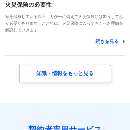
電話対応の品質向上およびお問合せ内容の正確な把握のため
火災保険の必要性
家を保有している以上、万が一に備えて火災保険には加入してお
6.採用応募者の個人情報
く必要があります。ここでは、火災保険に入っておくべき理由を
採用選考および入社手続を実施するため
解説していきます。
7.社員（従業者）の個人情報
続きを見る
人事･勤怠･健康・労務等の管理、給与支給、福利厚生・採用
退職関連処理等の各種手続きのため、当社と従業員または従
業員同士の連絡のため
知識・情報をもっと見る
8.取引先個人情報
取引先としての選定業務、営業情報の提供業務、契約締結手
続き業務、取引管理業務、およびこれらに準ずる業務の遂行
のため
9.お問い合わせ情報
各種お問い合わせに対応するため
契約者専用サービス