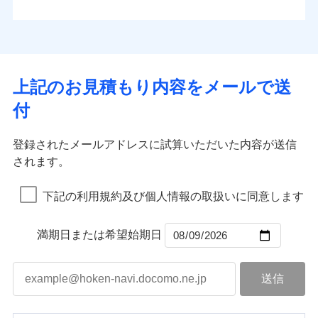
払込方法
お客さまのニーズから補償を考え、設計することで
水道管修理費用
※4
対面
口座振替
合理的な保険料を実現することができます。さらに
水災
盗難
地震火災費用
※5
銀行振込
上半期
新規契約数ランキング
水濡れ
各種割引が充実！
免責金額（自己負
始期日
2025/10/01
※1
免責金額なし
※1
騒擾（じょう）
担額）
補償内容
その他付帯される
大切な住まいを守るための各種サポート機能をご用
外部からの落下・
破損・汚損
一括払
イチオシ
02
修理付帯費用
POINT
費用の補償
当社火災保険新規契約者数より算出[
年
飛来・衝突
月]（ドコモスマート保険
意、住宅トラブル応急サービス「すまいのサポート
※1水災料率は最低リスク区分を適用
支払方法
年払い
上記のお見積もり内容をメールで送
臨時費用
ナビ調べ）
説明事項
※2雑危険（盗難を除く）および破汚
24」、住まいをメンテナンスする際の無料の「リフ
火災、自然災害、盗難などトータルでカバーし、大
月払い
損害防止費用
免責金額（自己負
損において、自己負担額5万円
インターネット割引
付
免責金額なし
ォーム相談サービス」、「長期優良住宅の維持保全
※1
切な住まいをお守りします！
担額）
残存物取片づけ費用
適用される割引
指定工務店割引
付帯される費用の
サポートサービス」をご提供します。
ネット申込
水まわりトラブル、カギ開け対応など「住まいのア
補償
募集文書番号
失火見舞費用
建築年割引
申込方法
郵送
登録されたメールアドレスに試算いただいた内容が送信
お家ドクター火災保険Web（すまいの保険）のお見
臨時費用
シスタンスサービス」が無料付帯
水道管修理費用
対面
されます。
積もり・お申込みはネットで完結！
損害防止費用
その他条件
指定工務店特約
補償の対象やお客さまの状況に応じたさまざまな割
※6
地震火災費用
上半期
新規契約数ランキング
ランキングをもっと見る
残存物取片づけ費用
付帯される費用保
引をご用意！
始期日
2026/08/01
険金
下記の利用規約及び個人情報の取扱いに同意します
失火見舞費用
すまいのサポート24
適用される割引
建築年割引
補償の範囲
？
03
POINT
当社火災保険新規契約者数より算出[
年
月]（ドコモスマート保険
水道管修理費用
リフォーム相談サービス
付帯サービス
※1破損・汚損の免責額5万円
ナビ調べ）
ドコモスマート保険ナビ編集部の評価
補償の範囲
付帯サービス
住まいの緊急かけつけサービス
地震火災費用
長期優良住宅の維持保全サポートサー
？
03
満期日または希望始期日
POINT
※2水まわりトラブル、カギ開け対
ビス
応、ガラス破損の場合に60分までの
火災
風災・雹（ひょ
簡易作業無料でご提供いたします。弊
保険証券の不発行に関する特約（500
クレジットカード
ソニー損保の新ネット火災保険は、補償の組合せが
適用される割引
落雷
う）災、雪災
社提携業者にて24時間365日受付。受
円）
クレジットカード
コンビニ払い
火災
補償内容
風災・雹（ひょ
破裂・爆発
自由だから、必要な補償に絞って選べます。
払込方法
付後、専門業者が対応に向かいます。
落雷
コンビニ払い
う）災、雪災
説明事項
口座振替
払込方法
ガラス破損の対応時間は9時～20時と
しかも、「地震上乗せ特約（全半損時のみ）」で、
破裂・爆発
その他条件
住まいのアシスタンスサービス
※2
口座振替
水災
銀行振込
盗難
なります。