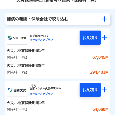
火災保険会社別見積もり結果（保険料一覧）
補償の範囲・保険会社で絞り込む
火災保険Type S
お見積り
オールリスクプラン
火災、地震保険期間
1年
67,045
保険料(一括)
円
火災、地震保険期間
5年
294,483
保険料(一括)
円
ソニー損害保険株式会社
うち
お
家
ドクター火災保険Web
お見積り
ソニー損害保険株式会社のおすすめポイント
オールリスクプラン
火災、地震保険期間
1年
保険料（一括）内訳
01
POINT
54,060
保険料(一括)
円