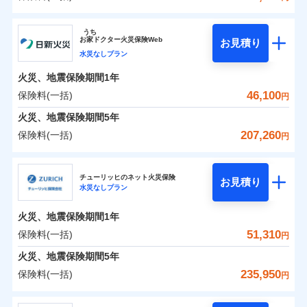
イチオシ
02
POINT
補償の範囲
？
0
03
38,350
7,580
POINT
建物
円
円
円
ソニー損害保険株式会社
うち
まさかのときも安心！全国の優良工務店とタッグを
お
家
ドクター火災保険Web
お見積り
0
13,750
2,530
ソニー損害保険株式会社のおすすめポイント
家財
円
組み、「高品質な修理」と「保険金のお支払」をワ
円
円
水災なしプラン
火災
風災・雹（ひょ
落雷
う）災、雪災
ンセットで提供する火災保険です。
火災、地震保険期間
1年
保険料（一括）内訳
01
破裂・爆発
POINT
お客さまのニーズから補償を考え、設計することで
46,100
保険料(一括)
円
合理的な保険料を実現することができます。さらに
水災
盗難
火災 1年
地震 1年
火災、地震保険期間
5年
水濡れ
各種割引が充実！
※1
騒擾（じょう）
207,260
保険料(一括)
円
大切な住まいを守るための各種サポート機能をご用
外部からの落下・
破損・汚損
イチオシ
02
POINT
0
38,036
7,580
建物
円
円
円
飛来・衝突
意、住宅トラブル応急サービス「すまいのサポート
日新火災海上保険株式会社
24」、住まいをメンテナンスする際の無料の「リフ
火災、自然災害、盗難などトータルでカバーし、大
チューリッヒのネット火災保険
お見積り
水災なしプラン
0
ォーム相談サービス」、「長期優良住宅の維持保全
8,341
2,530
日新火災海上保険株式会社のおすすめポイント
家財
円
切な住まいをお守りします！
円
円
サポートサービス」をご提供します。
水まわりトラブル、カギ開け対応など「住まいのア
火災、地震保険期間
1年
保険料（一括）内訳
01
POINT
お家ドクター火災保険Web（すまいの保険）のお見
シスタンスサービス」が無料付帯
51,310
保険料(一括)
円
積もり・お申込みはネットで完結！
補償の対象やお客さまの状況に応じたさまざまな割
火災 1年
地震 1年
火災、地震保険期間
5年
上半期
新規契約数ランキング
引をご用意！
235,950
保険料(一括)
円
イチオシ
02
POINT
補償の範囲
0
27,940
7,580
？
03
建物
円
POINT
円
円
当社火災保険新規契約者数より算出[
年
月]（ドコモスマート保険
チューリッヒ保険会社
ナビ調べ）