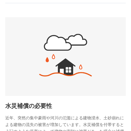
お見積もり
SBIいきいき少額短期保険会社 (https://www.i-
sedai.com/)
見積もりや保険会社とのご契約に先立ち、当社が提供する
SBIペット少額短期保険株式会社
ドコモスマート保険ナビの利用規約と個人情報の取扱いに
(https://www.sbipet-ssi.co.jp/)
同意いただく必要があります。詳細について、以下をご確
SBIリスタ少額短期保険会社
認ください。
(https://www.jishin.co.jp/)
スマートプラス少額短期保険株式会社
ドコモスマート保険ナビサービス利用規約
（https://www.smartplus-insurance.com/）
当社による個人情報の取扱いについて（プライバシー
チューリッヒ少額短期保険株式会社
ポリシー）
(https://www.zurichssi.co.jp/)
Tokio Marine X少額短期保険株式会社
(https://www.tokiomarine-x.co.jp/)
ペットメディカルサポート株式会社
(https://pshoken.co.jp/)
リトルファミリー少額短期保険株式会社
(https://www.littlefamily-ssi.com/)
水災補償の必要性
2.共同募集を行う代理店から受領する個人情報
近年、突然の集中豪雨や河川の氾濫による建物浸水、土砂崩れに
よる建物の流失の被害が増加しています。水災補償を付帯すると
郵便、電話、およびＥメール等により、当社と取引のあるも
しくは委託を受けている保険会社・提携会社の保険その他に