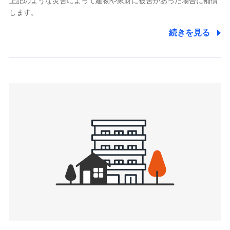
上記のような災害によって建物や家財に被害があった場合に補償
関する情報を提供し、金融商品等の契約を勧奨するため、ま
します。
た維持管理等の委託業務遂行のため、またそれらに付帯、関
連する当社および提携会社のサービスを案内、提供するため
続きを見る
（なお、当社は複数の保険会社と取引があり、取得した個人
情報を取引のある他の保険会社の商品・サービスをご提案す
るために利用させていただくことがあります。）
上記に係る連絡・手続き・管理等付帯業務を行うため
3.セミナー募集サイトから取得した個人情報
各種セミナーの案内、開催のため
上記に係る連絡・手続き・管理等付帯業務を行うため
4.家族・友達紹介にて取得した個人情報
被紹介者への連絡、及び当社と取引のあるもしくは委託を受
けている保険会社・提携会社の保険その他に関する情報を提
供し、金融商品等の契約を勧奨するため
アンケートやキャンペーン等の実施のため
上記に係る連絡・手続き・管理等付帯業務を行うため
5.通話録音にて取得する情報