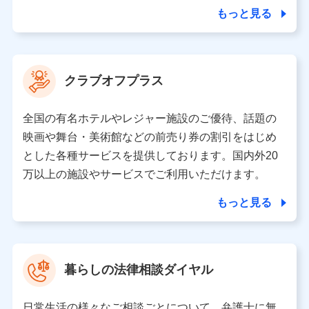
合を除き、第三者に提供いたしません。
もっと見る
業務の委託
当社は利用目的の達成に必要な範囲内において個人情報
クラブオフプラス
の取り扱いの全部または一部を委託する場合がありま
す。
全国の有名ホテルやレジャー施設のご優待、話題の
個人データの共同利用
映画や舞台・美術館などの前売り券の割引をはじめ
とした各種サービスを提供しております。国内外20
当社は株式会社NTTドコモとの間で、以下のとおり個
人データを共同利用します。
万以上の施設やサービスでご利用いただけます。
【共同して利用される利用データの項目】
もっと見る
当社又は株式会社NTTドコモがサービス提供等を通じて
取得した、以下の情報などの個人データ
基本情報
氏名、電話番号、メールアドレス、お客さまの識別子、属
暮らしの法律相談ダイヤル
性、連絡先、dポイントサービスのご利用に関する情報。例
として、dポイントカード番号、性別、年齢、家族構成、住
所、dポイント残高、dポイント利用履歴などが含まれます。
日常生活の様々なご相談ごとについて、弁護士に無