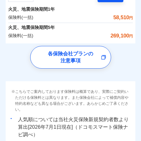
担額）
残存物取片づけ費用
付帯される費用の
サポートサービス」をご提供します。
水まわりトラブル、カギ開け対応など「住まいのア
補償
火災、地震保険期間
1年
失火見舞費用
保険料（一括）内訳
01
POINT
お家ドクター火災保険Web（すまいの保険）のお見
臨時費用
シスタンスサービス」が無料付帯
水道管修理費用
58,510
保険料(一括)
円
積もり・お申込みはネットで完結！
損害防止費用
補償の対象やお客さまの状況に応じたさまざまな割
地震火災費用
火災 1年
地震 1年
火災、地震保険期間
5年
上半期
新規契約数ランキング
ランキングをもっと見る
残存物取片づけ費用
付帯される費用保
引をご用意！
269,100
保険料(一括)
険金
円
失火見舞費用
適用される割引
建築年割引
イチオシ
02
POINT
補償の範囲
0
28,370
7,580
？
03
建物
円
POINT
円
円
当社火災保険新規契約者数より算出[
年
月]（ドコモスマート保険
水道管修理費用
チューリッヒ保険会社
ナビ調べ）
補償の範囲
付帯サービス
住まいの緊急かけつけサービス
地震火災費用
？
03
POINT
各保険会社プランの
ソニー損保の新ネット火災保険は、補償の組合せが自
注意事項
0
10,000
2,530
チューリッヒ保険会社のおすすめポイント
家財
円
由だから、必要な補償に絞って選べます。
円
円
火災
風災・雹（ひょ
保険証券の不発行に関する特約（500
クレジットカード
適用される割引
しかも「地震上乗せ特約（全半損時のみ）」で、地震
落雷
う）災、雪災
円）
コンビニ払い
保険料（一括）内訳
01
火災
補償内容
風災・雹（ひょ
POINT
破裂・爆発
払込方法
の被害にも火災保険の保険金額に対して最大100％で備
落雷
う）災、雪災
口座振替
破裂・爆発
えられます（一部損は対象外）。
その他条件
住まいのアシスタンスサービス
※2
水災
銀行振込
盗難
火災 1年
地震 1年
こちらでご案内しております保険料は概算であり、実際にご契約い
ランキングをもっと見る
水濡れ
免責金額（自己負
免責金額なし
ただける保険料とは異なります。また保険会社によって補償内容や
水災
※2
盗難
騒擾（じょう）
WEB見積もり+メールアドレス登録後
担額）
一括払
水濡れ
外部からの落下・
特約名称なども異なる場合がございます。あらかじめご了承くださ
破損・汚損
イチオシ
02
POINT
から4営業日+1日以降、お客さまが決
補償の範囲
？
0
03
36,550
7,580
POINT
建物
円
円
円
備考
騒擾（じょう）
飛来・衝突
支払方法
い。
年払い
済した時点で保険のお申し込みと完了
外部からの落下・
破損・汚損
臨時費用
となります。
月払い
飛来・衝突
まさかのときも安心！全国の優良工務店とタッグを
人気順については当社
新規契約者数より
損害防止費用
0
11,850
2,530
家財
円
組み、「高品質な修理」と「保険金のお支払」をワ
円
円
算出[
年
月
日現在]（ドコモスマート保険ナ
火災
風災・雹（ひょ
残存物取片づけ費用
付帯される費用保
ネット申込
クレジットカード
※3
落雷
う）災、雪災
ンセットで提供する火災保険です。
ビ調べ）
険金
失火見舞費用
※3
補償内容
破裂・爆発
申込方法
郵送
コンビニ払い