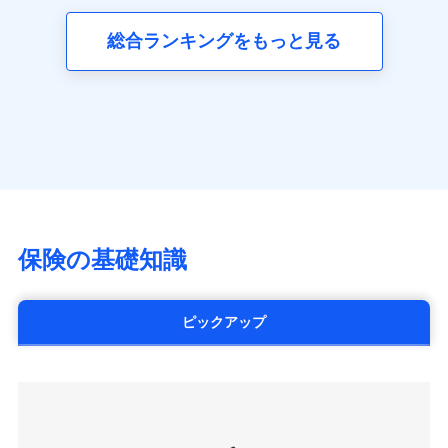
三井ダイレクト損害保険株式会社
全国の優良工務店とタッグを組み、「高品質な修理」
同意いただく必要があります。詳細について、以下をご確
ネット申込
募集文書番号
(https://www.mitsui-direct.co.jp/)
見積もりや保険会社とのご契約に先立ち、当社が提供する
認ください。
と「保険金のお支払」をワンセットで提供する火災保
総合ランキングをもっと見る
申込方法
郵送
ドコモスマート保険ナビの利用規約と個人情報の取扱いに
険です。補償の選択は自由自在で、お申込みはPC・ス
ドコモスマート保険ナビサービス利用規約
対面
同意いただく必要があります。詳細について、以下をご確
■生命保険
マホで24時間受付可能です。住宅トラブル応急サービ
当社による個人情報の取扱いについて（プライバシー
認ください。
アクサ生命保険株式会社
ス「すまいのサポート24」は水まわり、玄関カギの紛
ポリシー）
始期日
2024/10/01
（https://www.axa.co.jp/）
ドコモスマート保険ナビサービス利用規約
失、ハチの巣駆除等の住宅トラブルに対応していま
SBI生命保険株式会社（https://www.sbilife.co.jp/）
当社による個人情報の取扱いについて（プライバシー
す。さらに大切な住まいを守るための各種サポート機
※1損害割合が30%未満の場合は定率
FWD生命保険株式会社
ドコモスマート保険ナビ編集部の評価
ポリシー）
払、水災料率は最低リスク区分を適用
能をご用意。住まいをメンテナンスする際の無料の
（https://www.fwdlife.co.jp/）
※2失火見舞費用の取扱いはなし
「リフォーム相談サービス」、「長期優良住宅の維持
ソニー生命保険株式会社
※3水道管修理費用の取扱いはなし
チューリッヒのネット火災保険は
ダイレクト型でネッ
保全サポートサービス」をご提供しています。
（https://www.sonylife.co.jp）
説明事項
※4地震火災費用の取扱いはなし
ト完結のお手続き・リーズナブルな保険料
に加え、
火
SOMPOひまわり生命保険株式会社
保険の基礎知識
※5火災・風災等の事故により建物に
災に対する補償に加え、すべてのプランに盗難等がつ
（https://www.himawari-life.co.jp/）
損害が生じたとき、日新火災がご案内
いており、
社会問題などを考慮された幅広い補償が特
する修理業者（指定工務店）が建物の
第一ネオ生命保険株式会社
修理を行います。
長です。
失火見舞金など付帯される費用保険金も多
（https://neofirst.co.jp/）
ピックアップ
く、ダイレクトでありながら充実した補償が魅力で
大樹生命保険株式会社（https://www.taiju-
日新火災海上保険株式会社で
募集文書番号
life.co.jp）
お見積もり
す。
太陽生命保険株式会社（https://www.taiyo-
seimei.co.jp）
見積もりや保険会社とのご契約に先立ち、当社が提供する
チューリッヒ生命保険株式会社
ドコモスマート保険ナビの利用規約と個人情報の取扱いに