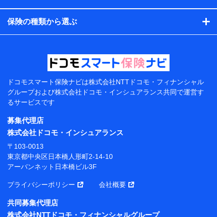
コンサルティングサービスの実施のため
アンケートやキャンペーン等の実施のため
保険の種類から選ぶ
上記に係る案内・手続き・管理等付帯業務を行うため
【当該個人データの管理について責任を有する者の名
称・住所・代表者名】
当該個人データを取り扱う各共同利用者（詳細は次のと
おり）
ドコモスマート保険ナビは
株式会社NTTドコモ・フィナンシャル
東京都千代田区永田町2丁目11番1号 山王パークタワー
グループおよび
株式会社ドコモ・インシュアランス共同で
運営す
株式会社NTTドコモ 代表取締役社長 前田 義晃
るサービスです
東京都中央区日本橋人形町2-14-10 アーバンネット日
募集代理店
本橋ビル 3F
株式会社ドコモ・インシュアランス
株式会社ドコモ・インシュアランス 代表取締役社
〒103-0013
長 吉村 忠義
東京都中央区日本橋人形町2-14-10
アーバンネット日本橋ビル3F
※ 当社および株式会社NTTドコモは、お客さまの情報
を利用させていただくにあたっては、「NTTドコモ パー
プライバシーポリシー
会社概要
ソナルデータ憲章」に定める行動原則を順守します 。
※ パーソナルデータダッシュボードの「第三者提供の
共同募集代理店
管理」の設定状態にかかわらず、共同利用する場合があ
株式会社NTTドコモ・フィナンシャルグループ