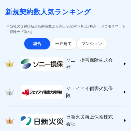
月払い
当社による個人情報の取扱いについて（プライバシー
失、ハチの巣駆除等の住宅トラブルに対応していま
インターネット割引
(https://www.aig.co.jp/sonpo)
5万円 建物が築15年以上または建築
チューリッヒのネット火災保険は
ダイレクト型でネッ
募集文書番号
ポリシー）
す。さらに大切な住まいを守るための各種サポート機
新規契約数人気ランキング
年不明の場合、風災・雹（ひょう）
ＳＢＩ損害保険株式会社
適用される割引
指定工務店割引
ト完結のお手続き・リーズナブルな保険料
に加え、
火
ネット申込
災・雪災の自己負担額は5万円
能をご用意。住まいをメンテナンスする際の無料の
(https://www.sbisonpo.co.jp/)
建築年割引
災に対する補償に加え、すべてのプランに盗難等がつ
申込方法
※2失火見舞費用の取扱いはなし
郵送
「リフォーム相談サービス」、「長期優良住宅の維持
ジェイアイ傷害火災保険株式会社
当社火災保険新規契約者数より算出[2026年7月1日時点]（ドコモスマート
いており、
社会問題などを考慮された幅広い補償が特
※3水道管修理費用の取扱いはなし
対面
保全サポートサービス」をご提供しています。
(https://www.jihoken.co.jp/)
その他条件
指定工務店特約
保険ナビ調べ）
※5
説明事項
（破損・汚損等危険補償特約で補償対
長です。
失火見舞金など付帯される費用保険金も多
ソニー損害保険株式会社
象となる場合があります。）
く、ダイレクトでありながら充実した補償が魅力で
始期日
2026/08/01
総合
一戸建て
マンション
(https://www.sonysonpo.co.jp/)
※4地震火災費用の取扱いはなし
すまいのサポート24
ドコモスマート保険ナビ編集部の評価
す。
※5火災・風災等の事故により建物に
損害保険ジャパン株式会社 (https://www.sompo-
リフォーム相談サービス
付帯サービス
※1盗難、水濡れ、騒擾（じょう）、
損害が生じたとき、日新火災がご案内
japan.co.jp/)
長期優良住宅の維持保全サポートサー
ソニー損害保険株式会
外部からの落下・飛来・衝突は自動付
する修理業者（指定工務店）が建物の
ソニー損保の新ネット火災保険は、補償の組合せが
ＳＯＭＰＯダイレクト損害保険株式会社
日新火災海上保険株式会社で
ビス
帯です。
修理を行います。
社
自由だから、必要な補償に絞って選べます。
(https://www.sompo-direct.co.jp/)
お見積もり
※2水まわりトラブル、カギ開け対
チューリッヒ保険会社 (https://www.zurich.co.jp/)
応、ガラス破損の場合に60分までの
クレジットカード
しかも、「地震上乗せ特約（全半損時のみ）」で、
募集文書番号
チューリッヒ保険会社で
東京海上日動火災保険株式会社
簡易作業無料でご提供いたします。弊
コンビニ払い
地震の被害にも最大100％で備えられます。
見積もりや保険会社とのご契約に先立ち、当社が提供する
お見積もり
払込方法
社提携業者にて24時間365日受付。受
ジェイアイ傷害火災保
(https://www.tokiomarine-nichido.co.jp/)
説明事項
口座振替
ドコモスマート保険ナビの利用規約と個人情報の取扱いに
付後、専門業者が対応に向かいます。
日新火災海上保険株式会社
険
銀行振込
ガラス破損の対応時間は9時～20時と
同意いただく必要があります。詳細について、以下をご確
チューリッヒ保険会社の
(https://www.nisshinfire.co.jp/)
なります。
認ください。
詳細を見る
ペット＆ファミリー損害保険株式会社
※3クレジットカード会社の分割払い
一括払
ドコモスマート保険ナビサービス利用規約
(https://www.petfamilyins.co.jp/)
が可能なことがあります。詳しくは各
日新火災海上保険株式
ソニー損害保険株式会社で
支払方法
年払い
ドコモスマート保険ナビ編集部の評価
三井住友海上火災保険株式会社 (https://www.ms-
当社による個人情報の取扱いについて（プライバシー
クレジットカード会社にご確認くださ
見積もりや保険会社とのご契約に先立ち、当社が提供する
お見積もり
会社
月払い
い。
ins.com/)
ポリシー）
ドコモスマート保険ナビの利用規約と個人情報の取扱いに