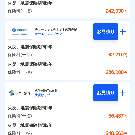
火災 1年
地震 1年
火災、地震保険期間
5年
242,930
保険料(一括)
円
0
44,728
7,580
建物
円
円
円
日新火災海上保険株式会社
チューリッヒのネット火災保険
お見積り
オールリスクプラン
0
12,207
2,530
日新火災海上保険株式会社のおすすめポイント
家財
円
円
円
火災、地震保険期間
1年
保険料（一括）内訳
01
POINT
62,210
保険料(一括)
円
火災 1年
地震 1年
火災、地震保険期間
5年
286,100
保険料(一括)
円
イチオシ
02
POINT
0
32,450
7,580
建物
円
円
円
チューリッヒ保険会社
ソニー損保の新ネット火災保険は、補償の組合せが自
火災保険Type S
お見積り
水災なしプラン
0
11,500
2,530
チューリッヒ保険会社のおすすめポイント
家財
円
由だから、必要な補償に絞って選べます。
円
円
しかも「地震上乗せ特約（全半損時のみ）」で、地震
火災、地震保険期間
1年
保険料（一括）内訳
01
POINT
の被害にも火災保険の保険金額に対して最大100％で備
56,487
保険料(一括)
円
えられます（一部損は対象外）。
火災 1年
地震 1年
火災、地震保険期間
5年
248,663
保険料(一括)
円