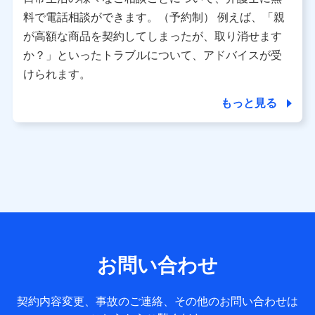
利用情報
料で電話相談ができます。（予約制） 例えば、「親
当社又は株式会社NTTドコモが提供する各種サービスなどの
ご契約・ご利用などに関する情報。例として、当社又は株式
が高額な商品を契約してしまったが、取り消せます
会社NTTドコモが提供する各種サービスのご契約状態・ご利
か？」といったトラブルについて、アドバイスが受
用履歴インターネット利用時の行動に関する情報、アプリケ
ーション利用時の行動に関する情報、購入されたサービスや
けられます。
商品の名称・購入場所・決済に関する情報、アンケートの回
答に関する情報などが含まれます。
もっと見る
保険関連サービス情報
当社又は株式会社NTTドコモが提供する保険関連サービスに
関して取得し、又は保有する情報。例として、見積請求受付
時、資料請求受付時又はユーザー登録受付時に提供いただい
た情報（氏名、住所、生年月日、性別、保険契約者と被保険
者の関係、保険加入の目的、保険商品の内容、保険料、保険
料のお支払方法、車のメーカーや走行距離などの情報、建物
の構造や築年数などの情報、ペットの種類や年齢など）及び
お客様との応対記録 （お客様に提示した比較見積の試算結
果情報、メールマガジンを提供した際のメール内容や送信履
歴の情報及び保険の更改案内等を提供した際のメール内容や
送信履歴などの情報）が含まれます。
お問い合わせ
保険契約情報
当社又は株式会社NTTドコモが取得し、又は保有する保険契
約に関する情報。例として、保険契約者及び被保険者の氏
契約内容変更、事故のご連絡、その他のお問い合わせは
名、住所、生年月日、性別、保険契約者と被保険者の関係、