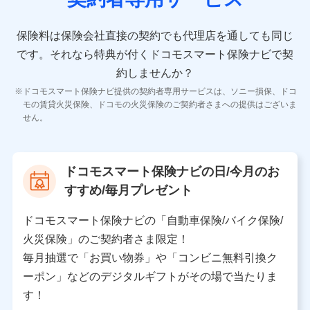
10.受託業務の 個人情報
受託業務の遂行およびこれらに準ずる業務の遂行のため
保険料は保険会社直接の契約でも代理店を通しても同じ
です。
それなら特典が付くドコモスマート保険ナビで契
11.マイカー通勤管理クラウド並びに法人向けASPサー
ビスに関してのお問い合わせ情報
約しませんか？
各種お問い合わせに対応するため
ドコモスマート保険ナビ提供の契約者専用サービスは、ソニー損保、ドコ
当社のサービスに関する情報提供や、皆様に有用なお知らせ
モの賃貸火災保険、ドコモの火災保険のご契約者さまへの提供はございま
をお送りするため
せん。
アンケートの送付のため
当社のサービスや媒体の運営改善に必要なデータを解析し、
分析するため
当社の対応品質向上やお問い合わせ内容の正確な把握のため
ドコモスマート保険ナビの日/今月のお
個人情報保護管理者の職名、連絡先
すすめ/毎月プレゼント
株式会社ドコモ・インシュアランス 営業部長
〒103-0013 東京都中央区日本橋人形町2-14-10 アー
ドコモスマート保険ナビの「自動車保険/バイク保険/
バンネット日本橋ビル 3F
火災保険」のご契約者さま限定！
株式会社ドコモ・インシュアランス
毎月抽選で「お買い物券」や「コンビニ無料引換ク
ーポン」などのデジタルギフトがその場で当たりま
個人情報の第三者提供について
す！
当社ではご本人の同意がある場合または法令に基づく場