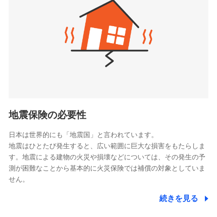
（https://www.zurichlife.co.jp/）
同意いただく必要があります。詳細について、以下をご確
東京海上日動あんしん生命保険株式会社
チューリッヒ保険会社で
認ください。
ドコモスマート保険ナビ編集部の評価
（https://www.tmn-anshin.co.jp/）
お見積もり
ドコモスマート保険ナビサービス利用規約
なないろ生命保険株式会社
（https://www.nanairolife.co.jp/）
当社による個人情報の取扱いについて（プライバシー
チューリッヒ保険会社の
全国の優良工務店とタッグを組み、「高品質な修理」
ポリシー）
日本生命保険相互会社
詳細を見る
と「保険金のお支払」をワンセットで提供する火災保
（https://www.nissay.co.jp）
険です。補償の選択は自由自在で、お申込みはPC・ス
はなさく生命保険株式会社
マホで24時間受付可能です。住宅トラブル応急サービ
見積もりや保険会社とのご契約に先立ち、当社が提供する
（https://www.life8739.co.jp/）
ドコモスマート保険ナビの利用規約と個人情報の取扱いに
ス「すまいのサポート24」は水まわり、玄関カギの紛
マニュライフ生命保険株式会社
同意いただく必要があります。詳細について、以下をご確
失、ハチの巣駆除等の住宅トラブルに対応していま
（https://www.manulife.co.jp/）
地震保険の必要性
認ください。
す。さらに大切な住まいを守るための各種サポート機
三井住友海上あいおい生命保険株式会社
ドコモスマート保険ナビサービス利用規約
能をご用意。住まいをメンテナンスする際の無料の
（https://www.msa-life.co.jp/）
日本は世界的にも「地震国」と言われています。
メットライフ生命株式会社
当社による個人情報の取扱いについて（プライバシー
「リフォーム相談サービス」、「長期優良住宅の維持
地震はひとたび発生すると、広い範囲に巨大な損害をもたらしま
(https://www.metlife.co.jp/)
ポリシー）
保全サポートサービス」をご提供しています。
す。地震による建物の火災や損壊などについては、その発生の予
メディケア生命保険株式会社
測が困難なことから基本的に火災保険では補償の対象としていま
（https://www.medicarelife.com/）
せん。
■少額短期保険
続きを見る
株式会社アシロ少額短期保険
日新火災海上保険株式会社で
(https://kailash.co.jp/)