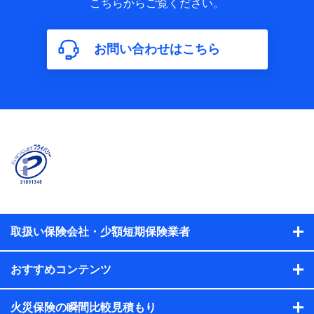
こちらからご覧ください。
保険加入の目的、保険商品の内容、保険料、保険料のお支払
方法、車のメーカーや走行距離などの情報、建物の構造や築
年数などの情報、ペットの種類や年齢などの情報などが含ま
お問い合わせはこちら
れます。
【共同して利用する者の範囲】
当社
株式会社NTTドコモ
【利用する者の利用目的】
当社又は株式会社NTTドコモが提供する保険関連サービスに
おけるユーザ登録受付および管理のため
当社又は株式会社NTTドコモと取引のあるもしくは委託を受
けている保険会社・提携会社の保険その他に関する情報を提
供するため、また維持管理等の委託業務遂行のため、またそ
れらに付帯、関連する当社、株式会社NTTドコモおよび提携
会社のサービスを案内、提供するため
取扱い保険会社・少額短期保険業者
（各サービスで取得したサービス利用履歴、ウェブサイトの
閲覧履歴、購買履歴、ご契約内容等のパーソナルデータを分
おすすめコンテンツ
析して、お客さまの趣味・嗜好・傾向に応じたサービス・商
品等に関するご提案や広告の配信等を行うことがありま
す。）
火災保険の瞬間比較見積もり
各種セミナーの開催のため