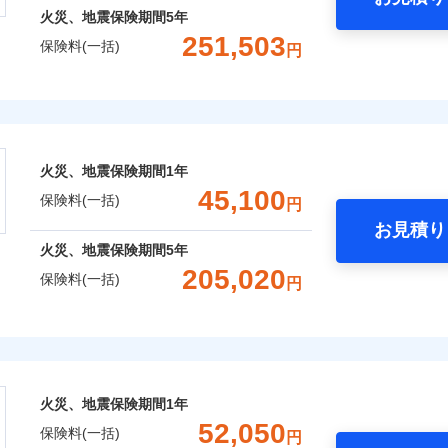
火災、地震保険期間
5年
251,503
保険料(一括)
円
株式会社
会社のおすすめポイント
火災、地震保険期間
1年
一括）内訳
45,100
保険料(一括)
円
お見積り
年
地震 1年
火災 5年
火災、地震保険期間
5年
205,020
保険料(一括)
円
,038
13,200
126,0
建物
円
円
険株式会社
,904
4,400
42,9
家財
円
円
式会社のおすすめポイント
火災、地震保険期間
1年
一括）内訳
52,050
保険料(一括)
円