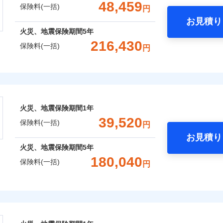
一括）内訳
48,459
保険料(一括)
円
上半期
新規契約数ランキング
補償内容
お見積り
風災・雹（ひょう）災、雪災
水災
年
地震 1年
火災 5年
火災、地震保険期間
5年
全国の優良工務店とタッグを組み、「高品質な修理」と「保険
216,430
社火災保険新規契約者数より算出[
年
月]（ドコモスマート保険ナビ
保険料(一括)
円
,100
13,200
80,8
です。
建物
円
円
一
金額なし
※2
支払方法
年
株式会社
補償を考え、設計することで合理的な保険料を実現することが
破損・汚損
補償内容
月
,450
4,400
25,3
家財
円
円
臨時費用
会社のおすすめポイント
めの各種サポート機能をご用意、住宅トラブル応急サービス「
飛来・衝突
損害防止費用
ネ
一
する際の無料の「リフォーム相談サービス」、「長期優良住宅
金額なし
火災、地震保険期間
1年
残存物取片づけ費用
※1
申込方法
郵
一括）内訳
ランキングをもっと見る
支払方法
年
。
39,520
失火見舞費用
保険料(一括)
対
円
月
Web（すまいの保険）のお見積もり・お申込みはネットで完
水道管修理費用
臨時費用
お見積り
年
地震 1年
火災 5年
地震火災費用
始期日
2025/1
損害防止費用
火災、地震保険期間
5年
ネ
などトータルでカバーし、大切な住まいをお守りします！
180,040
残存物取片づけ費用
申込方法
郵
保険料(一括)
円
,608
13,200
102,4
年割引
建物
円
円
※1水
ギ開け対応など「住まいのアシスタンスサービス」が無料付帯
囲
失火見舞費用
？
対
用
上半期
新規契約数ランキング
説明事項
の状況に応じたさまざまな割引をご用意！
水道管修理費用
険株式会社
※2雑
いの緊急かけつけサービス
地震火災費用
始期日
2026/0
,251
4,400
汚損に
31,4
家財
円
円
補償内容
社火災保険新規契約者数より算出[
年
月]（ドコモスマート保険ナビ
風災・雹（ひょう）災、雪災
水災
式会社のおすすめポイント
クレジットカード
証券の不発行に関する特約
※1破
募集文書番号
コンビニ払い