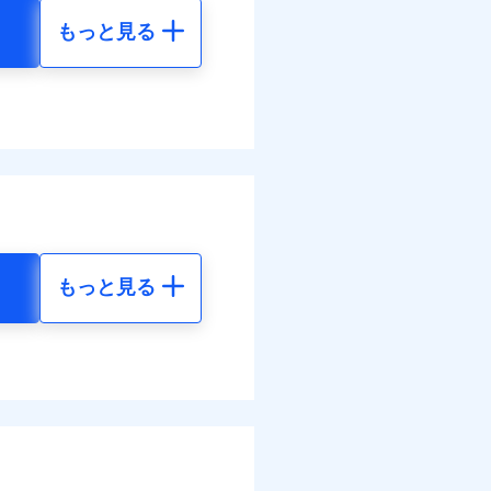
結！
もっと見る
地震 5年
75
61,880
円
円
98
20,630
円
円
調べ）
もっと見る
地震 5年
べます。
して最大100％で備えら
40
61,880
円
円
00
20,630
円
円