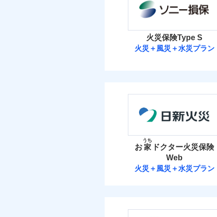
保険料（
01
POINT
イチオシ
02
POINT
火災
火災 1
落雷
火災保険Type S
まさかのときも安心！
破裂・爆発
当
火災＋風災＋水災プラン
18
トで提供する火災保険
建物
免責金額（自己負担
免責
額）
ソニー損害保険
お客さまのニーズから
盗難
水濡れ
引が充実！
5
家財
騒擾（じょう）
ソニー損害保険株式
大切な住まいを守るた
外部からの落下・
免責金額（自己負担
住まいをメンテナンス
免責
付帯される費用の補
額）
保険料（
01
POINT
ビス」をご提供します
償
お家ドクター火災保険
イチオシ
02
POINT
火災 1
うち
お
家
ドクター火災保険
火災、自然災害、盗難
付帯される費用保険
Web
23
適用される割引
建物
建築
水まわりトラブル、カ
金
補償の範
03
火災＋風災＋水災プラン
POINT
補償の対象やお客さま
日新火災海上保
付帯サービス
住ま
7
家財
当
火災
日新火災海上保険株
保険
落雷
適用される割引