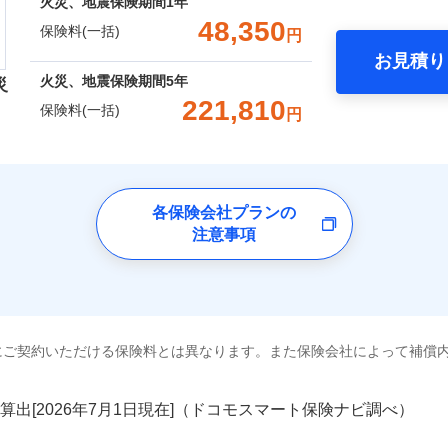
囲
火災、地震保険期間
1年
？
00円）
※2水
一括）内訳
口座振替
48,350
応、ガ
一
保険料(一括)
円
金額なし
※2
の簡易
銀行振込
いのアシスタンスサービス
※2
支払方法
年
破損・汚損
お見積り
す。弊
年
地震 1年
火災 5年
風災・雹（ひょう）災、雪災
水災
月
火災、地震保険期間
5年
受付。
災
災保険は、補償の組合せが自由だから、必要な補償に絞って選
臨時費用
説明事項
B見積もり+メールアドレス登録
向かい
221,810
ランキングをもっと見る
保険料(一括)
飛来・衝突
ら4営業日+1日以降、お客さま
円
（全半損時のみ）」で、地震の被害にも火災保険の保険金額に対
損害防止費用
間は9
ネ
,420
13,200
68,6
建物
円
円
済した時点で保険のお申し込
）。
残存物取片づけ費用
※3ク
申込方法
郵
険会社
完了となります。
いが可
破損・汚損
失火見舞費用
※3
対
くは各
,500
4,400
28,8
家財
円
円
水道管修理費用
※4
クレジットカード
ドコモスマート保険ナビ編集部の評価
※3
確認く
社のおすすめポイント
地震火災費用
各保険会社プランの
始期日
2024/1
※5
飛来・衝突
コンビニ払い
囲
？
注意事項
募集文書番号
口座振替
一括）内訳
火災保険は、補償の組合せが自由だから、必要な補償に絞って
※1損
修理付帯費用
銀行振込
率払、
上半期
新規契約数ランキング
特約（全半損時のみ）」で、地震の被害にも最大100％で備え
補償内容
を適用
風災・雹（ひょう）災、雪災
水災
年
地震 1年
火災 5年
※2破
ターネット割引
全国の優良工務店とタッグを組み、「高品質な修理」と「保険
額5万
社火災保険新規契約者数より算出[
年
月]（ドコモスマート保険ナビ
工務店割引
※1
にご契約いただける保険料とは異なります。また保険会社によって補償
,050
13,200
103,6
建築年
です。
建物
円
円
一
金額なし
※1
年割引
ょう）
支払方法
年
補償を考え、設計することで合理的な保険料を実現することが
破損・汚損
補償内容
円
月
算出[
年
月
日現在]（ドコモスマート保険ナビ調べ）
説明事項
※3失
ソニー損害保険株式会社で
工務店特約
,700
4,400
35,7
※6
家財
円
円
ドコモスマート保険ナビ編集部の評価
臨時費用
※4水
お見積もり
めの各種サポート機能をご用意、住宅トラブル応急サービス「
飛来・衝突
損害防止費用
（破損
ネ