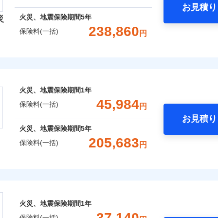
お見積り
年
地震 1年
火災 5年
火災、地震保険期間
5年
災
災保険は、補償の組合せが自由だから、必要な補償に絞って選
238,860
保険料(一括)
円
（全半損時のみ）」で、地震の被害にも火災保険の保険金額に対
,500
13,200
87,0
建物
円
円
）。
険会社
,000
4,400
35,5
家財
円
円
社のおすすめポイント
囲
？
火災、地震保険期間
1年
一括）内訳
45,984
保険料(一括)
円
お見積り
風災・雹（ひょう）災、雪災
水災
年
地震 1年
火災 5年
火災、地震保険期間
5年
全国の優良工務店とタッグを組み、「高品質な修理」と「保険
205,683
保険料(一括)
円
※1
,850
13,200
111,8
です。
建物
円
円
株式会社
補償を考え、設計することで合理的な保険料を実現することが
破損・汚損
,600
4,400
44,5
家財
円
円
会社のおすすめポイント
めの各種サポート機能をご用意、住宅トラブル応急サービス「
飛来・衝突
する際の無料の「リフォーム相談サービス」、「長期優良住宅
火災、地震保険期間
1年
一括）内訳
。
37,140
保険料(一括)