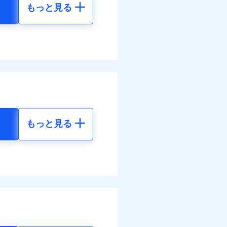
もっと見る
地震 5年
べます。
して最大100％で備えら
10
61,880
円
円
00
20,630
円
円
もっと見る
地震 5年
金のお支払」をワンセッ
50
61,880
円
円
できます。さらに各種割
00
20,630
円
円
すまいのサポート24」、
の維持保全サポートサー