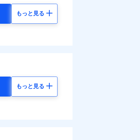
もっと見る
地震 5年
金のお支払」をワンセッ
調べ）
00
61,880
円
円
括払
払い
できます。さらに各種割
払い
50
20,630
円
円
すまいのサポート24」、
ット申込
括払
の維持保全サポートサー
送
払い
面
払い
結！
もっと見る
地震 5年
0/01
ット申込
送
57
61,880
災料率は最低リスク区分を適
円
円
面
危険（盗難を除く）および破
8/01
おいて、自己負担額5万円
63
20,630
円
円
調べ）
損・汚損の免責額5万円