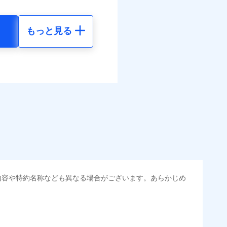
まわりトラブル、カギ開け対
ラス破損の場合に60分まで
括払
作業無料でご提供いたしま
払い
もっと見る
社提携業者にて24時間365日
地震 5年
払い
受付後、専門業者が対応に
べます。
ます。ガラス破損の対応時
して最大100％で備えら
時～20時となります。
ット申込
80
61,880
円
円
レジットカード会社の分割払
送
能なことがあります。詳し
面
クレジットカード会社にご
50
20,630
円
円
ださい。
0/01
選べます。
害割合が30%未満の場合は定
水災料率は最低リスク区分
られます。
地震 5年
損・汚損、水ぬれは自己負担
金のお支払」をワンセッ
円 建物が築15年以上または
調べ）
内容や特約名称なども異なる場合がございます。あらかじめ
00
61,880
不明の場合、風災・雹（ひ
円
円
括払
災・雪災の自己負担額は5万
払い
できます。さらに各種割
払い
火見舞費用の取扱いはなし
00
20,630
円
円
道管修理費用の取扱いはなし
すまいのサポート24」、
・汚損等危険補償特約で補
ット申込