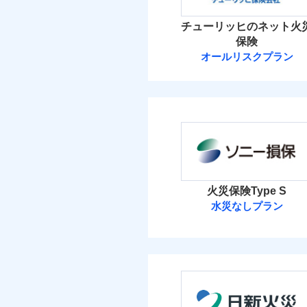
イチオシ
02
POINT
火災 1
チューリッヒのネット火
ソニー損保の新ネット火
保険
しかも「地震上乗せ特約
19
建物
オールリスクプラン
れます（一部損は対象外
チューリッヒ保
8
家財
チューリッヒ保険会
補償の範
03
POINT
保険料（
01
POINT
イチオシ
02
POINT
火災
火災 1
落雷
火災保険Type S
まさかのときも安心！
破裂・爆発
水災なしプラン
24
トで提供する火災保険
建物
ソニー損害保険
お客さまのニーズから
盗難
水濡れ
引が充実！
9
家財
騒擾（じょう）
ソニー損害保険株式
大切な住まいを守るた
外部からの落下・
住まいをメンテナンス
保険料（
01
POINT
ビス」をご提供します