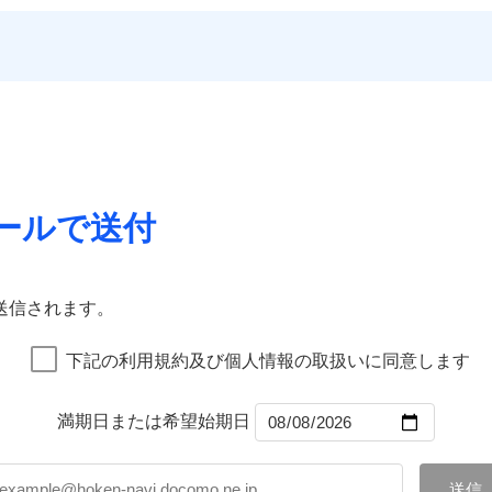
いのサポート24
一
する際の無料の「リフォーム相談サービス」、「長期優良住宅
金額なし
残存物取片づけ費用
※1
償対象
申込方法
郵
災保険は
ダイレクト型でネット完結のお手続き・リーズナブル
ランキングをもっと見る
ォーム相談サービス
支払方法
年
。
※5地
約に先立ち、当社が提供するドコモスマート保険ナビの利用規約と個人
失火見舞費用
対
のプランに盗難等がついており、
社会問題などを考慮された幅
優良住宅の維持保全サポート
月
※6火
Web（すまいの保険）のお見積もり・お申込みはネットで完
て、以下をご確認ください。
水道管修理費用
臨時費用
用保険金も多く、ダイレクトでありながら充実した補償が魅力
ビス
に損害
地震火災費用
サービス利用規約
始期日
2025/1
損害防止費用
ご案内
ネ
などトータルでカバーし、大切な住まいをお守りします！
店）が
扱いについて（プライバシーポリシー）
クレジットカード
残存物取片づけ費用
申込方法
郵
年割引
※1雑
ギ開け対応など「住まいのアシスタンスサービス」が無料付帯
囲
コンビニ払い
失火見舞費用
説明事項
？
対
汚損に
上半期
新規契約数ランキング
募集文書番号
の状況に応じたさまざまな割引をご用意！
口座振替
水道管修理費用
いの緊急かけつけサービス
銀行振込
地震火災費用
始期日
2026/0
ールで送付
募集文書番号
リッヒ保険会社で
チューリッヒ保
補償内容
社火災保険新規契約者数より算出[
年
月]（ドコモスマート保険ナビ
風災・雹（ひょう）災、雪災
水災
クレジットカード
お見積もり
詳細を見
証券の不発行に関する特約
※1破
囲
コンビニ払い
？
00円）
※2水
※1
口座振替
応、ガ
一
送信されます。
約に先立ち、当社が提供するドコモスマート保険ナビの利用規約と個人
金額なし
※1
の簡易
銀行振込
いのアシスタンスサービス
※2
支払方法
年
て、以下をご確認ください。
破損・汚損
す。弊
風災・雹（ひょう）災、雪災
水災
月
下記の利用規約及び個人情報の取扱いに同意します
受付。
サービス利用規約
臨時費用
ドコモスマート保険ナビ編集部の評価
説明事項
B見積もり+メールアドレス登録
向かい
ランキングをもっと見る
扱いについて（プライバシーポリシー）
飛来・衝突
ら4営業日+1日以降、お客さま
損害防止費用
間は9
ネ
済した時点で保険のお申し込
満期日または希望始期日
残存物取片づけ費用
※3ク
申込方法
郵
グを組み、「高品質な修理」と「保険金のお支払」をワンセッ
完了となります。
いが可
破損・汚損
失火見舞費用
※2
対
在で、お申込みはPC・スマホで24時間受付可能です。住宅ト
くは各
水道管修理費用
※3
クレジットカード
※3
確認く
まわり、玄関カギの紛失、ハチの巣駆除等の住宅トラブルに対応