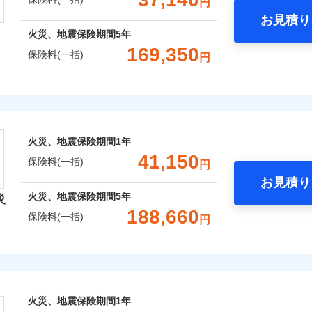
円
Web（すまいの保険）のお見積もり・お申込みはネットで完
お見積り
年
地震 1年
火災 5年
火災、地震保険期間
5年
などトータルでカバーし、大切な住まいをお守りします！
169,350
保険料(一括)
円
,346
13,200
96,9
建物
円
円
ギ開け対応など「住まいのアシスタンスサービス」が無料付帯
囲
？
上半期
新規契約数ランキング
の状況に応じたさまざまな割引をご用意！
険株式会社
,038
4,400
26,1
家財
円
円
社火災保険新規契約者数より算出[
年
月]（ドコモスマート保険ナビ
風災・雹（ひょう）災、雪災
水災
式会社のおすすめポイント
囲
火災、地震保険期間
1年
？
一括）内訳
※1
41,150
保険料(一括)
円
破損・汚損
お見積り
年
地震 1年
火災 5年
風災・雹（ひょう）災、雪災
水災
火災、地震保険期間
5年
災
災保険は、補償の組合せが自由だから、必要な補償に絞って選
188,660
ランキングをもっと見る
保険料(一括)
飛来・衝突
円
（全半損時のみ）」で、地震の被害にも火災保険の保険金額に対
,990
13,200
66,6
建物
円
円
）。
険会社
破損・汚損
,550
4,400
20,2
家財
円
円
社のおすすめポイント
飛来・衝突
囲
？
火災、地震保険期間
1年