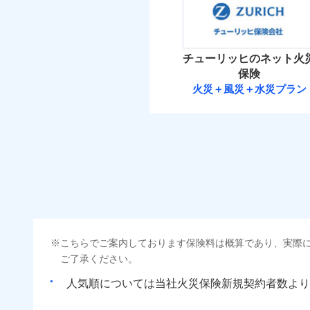
補償の範
03
POINT
（5
破裂・爆発
払込方法
保険料（
01
POINT
免責金額（自己負担
免責
イチオシ
額）
02
その他条件
POINT
住ま
盗難
火災 1
水濡れ
火災
チューリッヒのネット火
ソニー損保の新ネット火
騒擾（じょう）
落雷
WE
保険
外部からの落下・
破裂・爆発
後か
しかも「地震上乗せ特約
備考
15
建物
火災＋風災＋水災プラン
が決
れます（一部損は対象外
付帯される費用保険
チューリッヒ保
みと
金
盗難
水濡れ
6
家財
騒擾（じょう）
チューリッヒ保険会
外部からの落下・
補償の範
03
POINT
払込方法
保険料（
01
POINT
ソニー損保の新ネット
その他付帯される費
用の補償
イチオシ
しかも、「地震上乗せ
02
POINT
火災
火災 1
落雷
イン
まさかのときも安心！
破裂・爆発
当
適用される割引
指定
こちらでご案内しております保険料は概算であり、実際
23
トで提供する火災保険
建物
免責金額（自己負担
免責
建築
ご了承ください。
額）
お客さまのニーズから
盗難
水濡れ
引が充実！
人気順については当社
新規契約者数より
その他条件
指定
7
家財
騒擾（じょう）
大切な住まいを守るた
外部からの落下・