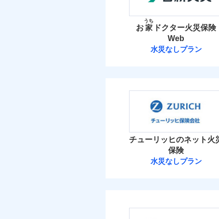
お家ドクター火災保険
イチオシ
02
POINT
火災 1
うち
お
家
ドクター火災保険
火災、自然災害、盗難
Web
22
建物
水まわりトラブル、カ
補償の範
03
POINT
水災なしプラン
補償の対象やお客さま
日新火災海上保
6
家財
当
火災
日新火災海上保険株
落雷
補償の範
03
POINT
破裂・爆発
保険料（
01
POINT
イチオシ
02
POINT
盗難
火災 1
水濡れ
火災
チューリッヒのネット火
ソニー損保の新ネット火
騒擾（じょう）
落雷
保険
外部からの落下・
破裂・爆発
しかも「地震上乗せ特約
14
建物
水災なしプラン
れます（一部損は対象外
チューリッヒ保
盗難
水濡れ
4
家財
騒擾（じょう）
チューリッヒ保険会
外部からの落下・
補償の範
03
POINT