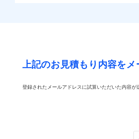
免責金額（自己負担
すま
住まいをメンテナンス
免責
付帯される費用の補
チューリッヒのネット火
額）
リフ
ビス」をご提供します
償
付帯サービス
見積もりや保険会社とのご契
する補償に加え、すべて
長期
お家ドクター火災保険
必要があります。詳細につい
イチオシ
02
POINT
見舞金など付帯される費
サー
ドコモスマート保険ナビ
火災、自然災害、盗難
当社による個人情報の取
付帯される費用保険
適用される割引
建築
水まわりトラブル、カ
金
補償の範
03
POINT
払込方法
補償の対象やお客さま
付帯サービス
住ま
上記のお見積もり内容をメ
チュー
当
火災
保険
落雷
適用される割引
補償の範
03
POINT
（5
破裂・爆発
払込方法
免責金額（自己負担
登録されたメールアドレスに試算いただいた内容が
見積もりや保険会社とのご契
免責
額）
その他条件
住ま
必要があります。詳細につい
盗難
水濡れ
火災
ドコモスマート保険ナビ
騒擾（じょう）
落雷
WE
当社による個人情報の取
外部からの落下・
破裂・爆発
後か
備考
が決
付帯される費用保険
全国の優良工務店とタッ
みと
金
盗難
す。補償の選択は自由自
水濡れ
いのサポート24」は水
騒擾（じょう）