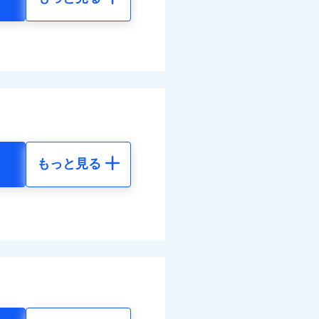
もっと見る
地震 5年
19
61,880
円
円
74
20,630
円
円