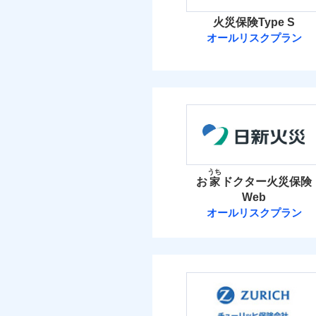
火災保険Type S
オールリスクプラン
ソニー損害保険
ソニー損害保険株式
保険料（
01
POINT
火災 1
うち
お
家
ドクター火災保険
Web
29
建物
オールリスクプラン
日新火災海上保
9
家財
日新火災海上保険株
保険料（
01
POINT