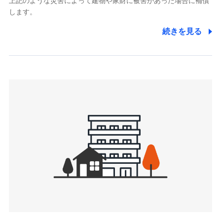
上記のような災害によって建物や家財に被害があった場合に補償
関する情報を提供し、金融商品等の契約を勧奨するため、ま
します。
た維持管理等の委託業務遂行のため、またそれらに付帯、関
連する当社および提携会社のサービスを案内、提供するため
続きを見る
（なお、当社は複数の保険会社と取引があり、取得した個人
情報を取引のある他の保険会社の商品・サービスをご提案す
るために利用させていただくことがあります。）
上記に係る連絡・手続き・管理等付帯業務を行うため
3.セミナー募集サイトから取得した個人情報
各種セミナーの案内、開催のため
上記に係る連絡・手続き・管理等付帯業務を行うため
4.家族・友達紹介にて取得した個人情報
被紹介者への連絡、及び当社と取引のあるもしくは委託を受
けている保険会社・提携会社の保険その他に関する情報を提
供し、金融商品等の契約を勧奨するため
アンケートやキャンペーン等の実施のため
上記に係る連絡・手続き・管理等付帯業務を行うため
5.通話録音にて取得する情報