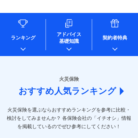
す。
連する当社および提携会社のサービスを案内、提供するため
象となる場合があります。）
水道管修理費用
リフォーム相談サービス
ドコモスマート保険ナビ編集部の評価
（なお、当社は複数の保険会社と取引があり、取得した個人
付帯サービス
※1破損・汚損の免責額5万円
※5地震火災費用の取扱いはなし
付帯サービス
住まいの緊急かけつけサービス
地震火災費用
長期優良住宅の維持保全サポートサー
情報を取引のある他の保険会社の商品・サービスをご提案す
※2水まわりトラブル、カギ開け対
※6火災・風災等の事故により建物に
ビス
るために利用させていただくことがあります。）
応、ガラス破損の場合に60分までの
損害が生じたとき、日新火災がご案内
ソニー損保の新ネット火災保険は、補償の組合せが
各種セミナーの開催のため
簡易作業無料でご提供いたします。弊
保険証券の不発行に関する特約（500
クレジットカード
する修理業者（指定工務店）が建物の
適用される割引
自由だから、必要な補償に絞って選べます。
コンサルティングサービスの実施のため
社提携業者にて24時間365日受付。受
円）
クレジットカード
修理を行います。
コンビニ払い
アドバイス
補償内容
チューリッヒ保険会社で
アンケートやキャンペーン等の実施のため
払込方法
付後、専門業者が対応に向かいます。
ランキング
契約者特典
しかも、「地震上乗せ特約（全半損時のみ）」で、
コンビニ払い
説明事項
口座振替
基礎知識
上記に係る案内・手続き・管理等付帯業務を行うため
お見積もり
払込方法
ガラス破損の対応時間は9時～20時と
その他条件
住まいのアシスタンスサービス
地震の被害にも最大100％で備えられます。
※2
募集文書番号
口座振替
銀行振込
* 当社が委託を受けている保険会社の情報は、保険会社
なります。
免責金額（自己負
銀行振込
※3クレジットカード会社の分割払い
のホームページに掲載しておりますので、ご確認くださ
チューリッヒ保険会社の
免責金額なし
WEB見積もり+メールアドレス登録後
担額）
が可能なことがあります。詳しくは各
一括払
詳細を見る
い。
から4営業日+1日以降、お客さまが決
クレジットカード会社にご確認くださ
備考
一括払
支払方法
年払い
済した時点で保険のお申し込みと完了
い。
臨時費用
支払方法
年払い
■損害保険
となります。
月払い
火災保険
見積もりや保険会社とのご契約に先立ち、当社が提供する
ソニー損害保険株式会社で
損害防止費用
月払い
あいおいニッセイ同和損害保険株式会社
募集文書番号
ドコモスマート保険ナビの利用規約と個人情報の取扱いに
お見積もり
ドコモスマート保険ナビ編集部の評価
残存物取片づけ費用
付帯される費用保
おすすめ人気ランキング
(https://www.aioinissaydowa.co.jp/)
ネット申込
クレジットカード
※3
同意いただく必要があります。詳細について、以下をご確
険金
失火見舞費用
ネット申込
アクサ損害保険株式会社 (https://www.axa-
※2
申込方法
郵送
コンビニ払い
認ください。
払込方法
direct.co.jp/)
水道管修理費用
申込方法
郵送
※3
全国の優良工務店とタッグを組み、「高品質な修理」
見積もりや保険会社とのご契約に先立ち、当社が提供する
対面
口座振替
ドコモスマート保険ナビサービス利用規約
火災保険を選ぶならおすすめランキングを参考に比較・
アニコム損害保険株式会社 (https://www.anicom-
地震火災費用
対面
ドコモスマート保険ナビの利用規約と個人情報の取扱いに
※4
と「保険金のお支払」をワンセットで提供する火災保
銀行振込
当社による個人情報の取扱いについて（プライバシー
sompo.co.jp/)
同意いただく必要があります。詳細について、以下をご確
検討をしてみませんか？
始期日
2025/10/01
各保険会社の「イチオシ」情報
険です。補償の選択は自由自在で、お申込みはPC・ス
ポリシー）
東京海上ダイレクト損害保険株式会社
その他付帯される
認ください。
始期日
2024/10/01
一括払
マホで24時間受付可能です。住宅トラブル応急サービ
を掲載しているのでぜひ参考にしてください！
修理付帯費用
ドコモスマート保険ナビ編集部の評価
費用の補償
(https://www.e-design.net/)
説明事項
※1水災料率は最低リスク区分を適用
支払方法
ドコモスマート保険ナビサービス利用規約
年払い
ス「すまいのサポート24」は水まわり、玄関カギの紛
AIG損害保険株式会社
※1破損・汚損、水ぬれは自己負担額