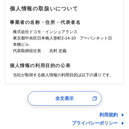
地震の被害にも最大100％で備えられます。
ランキングをもっと見る
水濡れ
免責金額（自己負
銀行振込
※3クレジットカード会社の分割払い
※1
免責金額なし
水災
※1
盗難
騒擾（じょう）
個人情報の取扱いについて
WEB見積もり+メールアドレス登録後
担額）
が可能なことがあります。詳しくは各
一括払
水濡れ
外部からの落下・
破損・汚損
から4営業日+1日以降、お客さまが決
※1
クレジットカード会社にご確認くださ
備考
騒擾（じょう）
一括払
飛来・衝突
支払方法
年払い
済した時点で保険のお申し込みと完了
外部からの落下・
破損・汚損
い。
事業者の名称・住所・代表者名
臨時費用
支払方法
年払い
となります。
月払い
飛来・衝突
損害防止費用
月払い
株式会社ドコモ・インシュアランス
ソニー損害保険株式会社で
募集文書番号
残存物取片づけ費用
付帯される費用保
ネット申込
クレジットカード
東京都中央区日本橋人形町2-14-10 アーバンネット日
※3
お見積もり
険金
失火見舞費用
ネット申込
※2
補償内容
申込方法
本橋ビル
郵送
コンビニ払い
払込方法
水道管修理費用
申込方法
郵送
※3
代表取締役社長 吉村 忠義
対面
口座振替
見積もりや保険会社とのご契約に先立ち、当社が提供する
地震火災費用
対面
※4
銀行振込
上半期
新規契約数ランキング
免責金額（自己負
ドコモスマート保険ナビの利用規約と個人情報の取扱いに
始期日
2025/10/01
免責金額なし
個人情報の利用目的の公表
担額）
同意いただく必要があります。詳細について、以下をご確
補償内容
その他付帯される
始期日
2024/10/01
一括払
修理付帯費用
ドコモスマート保険ナビ編集部の評価
費用の補償
認ください。
当社火災保険新規契約者数より算出[
当社が取得する個人情報の利用目的は以下の通りです。
年
月]（ドコモスマート保険
※1雑危険（盗難を除く）および破汚
支払方法
年払い
説明事項
臨時費用
ナビ調べ）
損において、自己負担額5万円
※1損害割合が30%未満の場合は定率
ドコモスマート保険ナビサービス利用規約
月払い
損害防止費用
免責金額（自己負
インターネット割引
払、水災料率は最低リスク区分を適用
チューリッヒのネット火災保険は
ダイレクト型でネッ
1.見積請求受付時、資料請求受付時、ユーザー登録受
免責金額なし
当社による個人情報の取扱いについて（プライバシー
担額）
※2破損・汚損、水ぬれは自己負担額
残存物取片づけ費用
適用される割引
指定工務店割引
付時
付帯される費用の
募集文書番号
ト完結のお手続き・リーズナブルな保険料
に加え、
火
ポリシー）
ネット申込
全文表示
5万円 建物が築15年以上または建築
補償
失火見舞費用
建築年割引
災に対する補償に加え、すべてのプランに盗難等がつ
ユーザー登録受付および、管理のため
申込方法
年不明の場合、風災・雹（ひょう）
郵送
臨時費用
水道管修理費用
郵便、電話、およびＥメール等により、当社と取引のあるも
いており、
社会問題などを考慮された幅広い補償が特
災・雪災の自己負担額は5万円
対面
損害防止費用
しくは委託を受けている保険会社・提携会社の保険その他に
その他条件
指定工務店特約
※5
利用規約
地震火災費用
※3失火見舞費用の取扱いはなし
長です。
失火見舞金など付帯される費用保険金も多
ランキングをもっと見る
関する情報を提供し、金融商品等の契約を勧奨するため、ま
残存物取片づけ費用
付帯される費用保
説明事項
※4水道管修理費用の取扱いはなし
プライバシーポリシー
く、ダイレクトでありながら充実した補償が魅力で
始期日
2026/08/01
た維持管理等の委託業務遂行のため、またそれらに付帯、関
険金
（破損・汚損等危険補償特約で補償対
失火見舞費用
すまいのサポート24
適用される割引
建築年割引