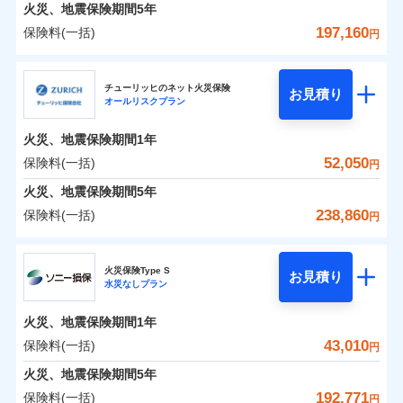
火災 1年
地震 1年
火災、地震保険期間
5年
197,160
保険料(一括)
円
0
26,064
13,200
建物
円
円
円
日新火災海上保険株式会社
チューリッヒのネット火災保険
お見積り
オールリスクプラン
0
9,904
4,400
日新火災海上保険株式会社のおすすめポイント
家財
円
円
円
火災、地震保険期間
1年
保険料（一括）内訳
01
POINT
52,050
保険料(一括)
円
火災 1年
地震 1年
火災、地震保険期間
5年
238,860
保険料(一括)
円
イチオシ
02
POINT
0
17,750
13,200
建物
円
円
円
チューリッヒ保険会社
ソニー損保の新ネット火災保険は、補償の組合せが自
火災保険Type S
お見積り
水災なしプラン
0
8,000
4,400
チューリッヒ保険会社のおすすめポイント
家財
円
由だから、必要な補償に絞って選べます。
円
円
しかも「地震上乗せ特約（全半損時のみ）」で、地震
火災、地震保険期間
1年
保険料（一括）内訳
01
POINT
の被害にも火災保険の保険金額に対して最大100％で備
43,010
保険料(一括)
円
えられます（一部損は対象外）。
火災 1年
地震 1年
火災、地震保険期間
5年
192,771
保険料(一括)
円