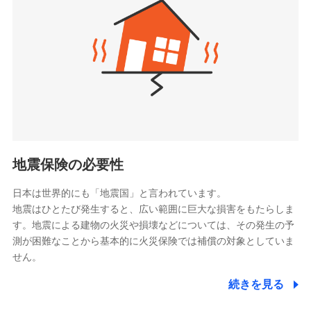
（https://www.zurichlife.co.jp/）
同意いただく必要があります。詳細について、以下をご確
東京海上日動あんしん生命保険株式会社
チューリッヒ保険会社で
認ください。
ドコモスマート保険ナビ編集部の評価
（https://www.tmn-anshin.co.jp/）
お見積もり
ドコモスマート保険ナビサービス利用規約
なないろ生命保険株式会社
（https://www.nanairolife.co.jp/）
当社による個人情報の取扱いについて（プライバシー
チューリッヒ保険会社の
全国の優良工務店とタッグを組み、「高品質な修理」
ポリシー）
日本生命保険相互会社
詳細を見る
と「保険金のお支払」をワンセットで提供する火災保
（https://www.nissay.co.jp）
険です。補償の選択は自由自在で、お申込みはPC・ス
はなさく生命保険株式会社
マホで24時間受付可能です。住宅トラブル応急サービ
見積もりや保険会社とのご契約に先立ち、当社が提供する
（https://www.life8739.co.jp/）
ドコモスマート保険ナビの利用規約と個人情報の取扱いに
ス「すまいのサポート24」は水まわり、玄関カギの紛
マニュライフ生命保険株式会社
同意いただく必要があります。詳細について、以下をご確
失、ハチの巣駆除等の住宅トラブルに対応していま
（https://www.manulife.co.jp/）
地震保険の必要性
認ください。
す。さらに大切な住まいを守るための各種サポート機
三井住友海上あいおい生命保険株式会社
ドコモスマート保険ナビサービス利用規約
能をご用意。住まいをメンテナンスする際の無料の
（https://www.msa-life.co.jp/）
日本は世界的にも「地震国」と言われています。
メットライフ生命株式会社
当社による個人情報の取扱いについて（プライバシー
「リフォーム相談サービス」、「長期優良住宅の維持
地震はひとたび発生すると、広い範囲に巨大な損害をもたらしま
(https://www.metlife.co.jp/)
ポリシー）
保全サポートサービス」をご提供しています。
す。地震による建物の火災や損壊などについては、その発生の予
メディケア生命保険株式会社
測が困難なことから基本的に火災保険では補償の対象としていま
（https://www.medicarelife.com/）
せん。
■少額短期保険
続きを見る
株式会社アシロ少額短期保険
日新火災海上保険株式会社で
(https://kailash.co.jp/)