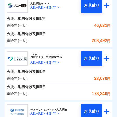
補償の範囲
？
03
POINT
ソニー損保の新ネット火災保険は、補償の組合せが自
火災保険Type S
お見積り
火災＋風災＋水災プラン
0
4,550
4,400
チューリッヒ保険会社のおすすめポイント
家財
円
由だから、必要な補償に絞って選べます。
円
円
火災
風災・雹（ひょ
しかも「地震上乗せ特約（全半損時のみ）」で、地震
落雷
う）災、雪災
火災、地震保険期間
1年
保険料（一括）内訳
01
火災
風災・雹（ひょ
POINT
破裂・爆発
の被害にも火災保険の保険金額に対して最大100％で備
落雷
う）災、雪災
46,631
保険料(一括)
円
破裂・爆発
えられます（一部損は対象外）。
水災
盗難
火災 1年
地震 1年
火災、地震保険期間
5年
ランキングをもっと見る
水濡れ
※1
水災
盗難
騒擾（じょう）
208,492
保険料(一括)
円
水濡れ
外部からの落下・
破損・汚損
イチオシ
02
POINT
補償の範囲
？
0
03
18,100
13,200
POINT
建物
円
円
円
騒擾（じょう）
飛来・衝突
ソニー損害保険株式会社
外部からの落下・
破損・汚損
うち
飛来・衝突
まさかのときも安心！全国の優良工務店とタッグを
お
家
ドクター火災保険Web
お見積り
0
5,450
4,400
ソニー損害保険株式会社のおすすめポイント
家財
円
組み、「高品質な修理」と「保険金のお支払」をワ
円
円
火災＋風災＋水災プラン
火災
風災・雹（ひょ
落雷
う）災、雪災
ンセットで提供する火災保険です。
火災、地震保険期間
1年
保険料（一括）内訳
01
補償内容
破裂・爆発
POINT
お客さまのニーズから補償を考え、設計することで
38,070
保険料(一括)
円
合理的な保険料を実現することができます。さらに
水災
盗難
火災 1年
地震 1年
火災、地震保険期間
5年
上半期
新規契約数ランキング
水濡れ
各種割引が充実！
免責金額（自己負
免責金額なし
※2
騒擾（じょう）
173,340
保険料(一括)
担額）
円
補償内容
大切な住まいを守るための各種サポート機能をご用
外部からの落下・
破損・汚損
イチオシ
02
POINT
0
21,780
13,200
建物
円
円
円
当社火災保険新規契約者数より算出[
年
飛来・衝突
月]（ドコモスマート保険
意、住宅トラブル応急サービス「すまいのサポート
日新火災海上保険株式会社
臨時費用
ナビ調べ）
24」、住まいをメンテナンスする際の無料の「リフ
火災、自然災害、盗難などトータルでカバーし、大
チューリッヒのネット火災保険
お見積り
損害防止費用
免責金額（自己負
火災＋風災＋水災プラン
免責金額なし
0
ォーム相談サービス」、「長期優良住宅の維持保全
7,251
4,400
日新火災海上保険株式会社のおすすめポイント
※1
家財
円
切な住まいをお守りします！
円
円