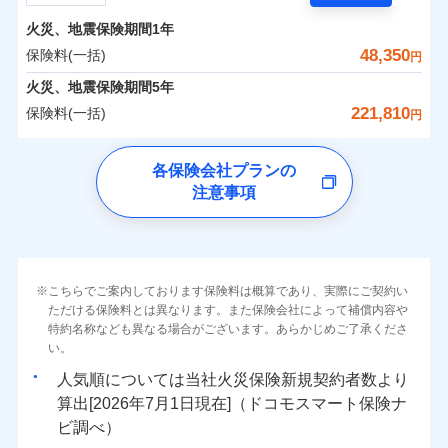
担額）
残存物取片づけ費用
付帯される費用の
サポートサービス」をご提供します。
水まわりトラブル、カギ開け対応など「住まいのア
補償
火災、地震保険期間
1年
失火見舞費用
保険料（一括）内訳
01
POINT
お家ドクター火災保険Web（すまいの保険）のお見
臨時費用
シスタンスサービス」が無料付帯
水道管修理費用
48,350
保険料(一括)
円
積もり・お申込みはネットで完結！
損害防止費用
補償の対象やお客さまの状況に応じたさまざまな割
地震火災費用
火災 1年
地震 1年
火災、地震保険期間
5年
上半期
新規契約数ランキング
ランキングをもっと見る
残存物取片づけ費用
付帯される費用保
引をご用意！
221,810
保険料(一括)
険金
円
失火見舞費用
適用される割引
建築年割引
イチオシ
02
POINT
補償の範囲
0
13,970
13,200
？
03
建物
円
POINT
円
円
当社火災保険新規契約者数より算出[
年
月]（ドコモスマート保険
水道管修理費用
チューリッヒ保険会社
ナビ調べ）
補償の範囲
付帯サービス
住まいの緊急かけつけサービス
地震火災費用
？
03
POINT
各保険会社プランの
ソニー損保の新ネット火災保険は、補償の組合せが自
注意事項
0
6,500
4,400
チューリッヒ保険会社のおすすめポイント
家財
円
由だから、必要な補償に絞って選べます。
円
円
火災
風災・雹（ひょ
保険証券の不発行に関する特約（500
クレジットカード
適用される割引
しかも「地震上乗せ特約（全半損時のみ）」で、地震
落雷
う）災、雪災
円）
コンビニ払い
保険料（一括）内訳
01
火災
補償内容
風災・雹（ひょ
POINT
破裂・爆発
払込方法
の被害にも火災保険の保険金額に対して最大100％で備
落雷
う）災、雪災
口座振替
破裂・爆発
えられます（一部損は対象外）。
その他条件
住まいのアシスタンスサービス
※2
水災
銀行振込
盗難
火災 1年
地震 1年
こちらでご案内しております保険料は概算であり、実際にご契約い
ランキングをもっと見る
水濡れ
免責金額（自己負
免責金額なし
ただける保険料とは異なります。また保険会社によって補償内容や
水災
※2
盗難
騒擾（じょう）
WEB見積もり+メールアドレス登録後
担額）
一括払
水濡れ
外部からの落下・
特約名称なども異なる場合がございます。あらかじめご了承くださ
破損・汚損
イチオシ
02
POINT
から4営業日+1日以降、お客さまが決
補償の範囲
？
0
03
23,050
13,200
POINT
建物
円
円
円
備考
騒擾（じょう）
飛来・衝突
支払方法
い。
年払い
済した時点で保険のお申し込みと完了
外部からの落下・
破損・汚損
臨時費用
となります。
月払い
飛来・衝突
まさかのときも安心！全国の優良工務店とタッグを
人気順については当社
新規契約者数より
損害防止費用
0
7,700
4,400
家財
円
組み、「高品質な修理」と「保険金のお支払」をワ
円
円
算出[
年
月
日現在]（ドコモスマート保険ナ
火災
風災・雹（ひょ
残存物取片づけ費用
付帯される費用保
ネット申込
クレジットカード
※3
落雷
う）災、雪災
ンセットで提供する火災保険です。
ビ調べ）
険金
失火見舞費用
※3
補償内容
破裂・爆発
申込方法
郵送
コンビニ払い