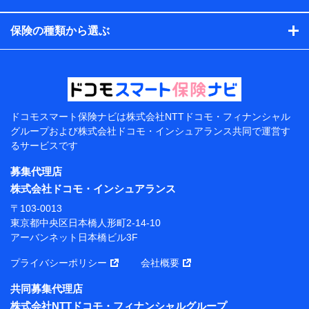
コンサルティングサービスの実施のため
アンケートやキャンペーン等の実施のため
保険の種類から選ぶ
上記に係る案内・手続き・管理等付帯業務を行うため
【当該個人データの管理について責任を有する者の名
称・住所・代表者名】
当該個人データを取り扱う各共同利用者（詳細は次のと
おり）
ドコモスマート保険ナビは
株式会社NTTドコモ・フィナンシャル
東京都千代田区永田町2丁目11番1号 山王パークタワー
グループおよび
株式会社ドコモ・インシュアランス共同で
運営す
株式会社NTTドコモ 代表取締役社長 前田 義晃
るサービスです
東京都中央区日本橋人形町2-14-10 アーバンネット日
募集代理店
本橋ビル 3F
株式会社ドコモ・インシュアランス
株式会社ドコモ・インシュアランス 代表取締役社
〒103-0013
長 吉村 忠義
東京都中央区日本橋人形町2-14-10
アーバンネット日本橋ビル3F
※ 当社および株式会社NTTドコモは、お客さまの情報
を利用させていただくにあたっては、「NTTドコモ パー
プライバシーポリシー
会社概要
ソナルデータ憲章」に定める行動原則を順守します 。
※ パーソナルデータダッシュボードの「第三者提供の
共同募集代理店
管理」の設定状態にかかわらず、共同利用する場合があ
株式会社NTTドコモ・フィナンシャルグループ