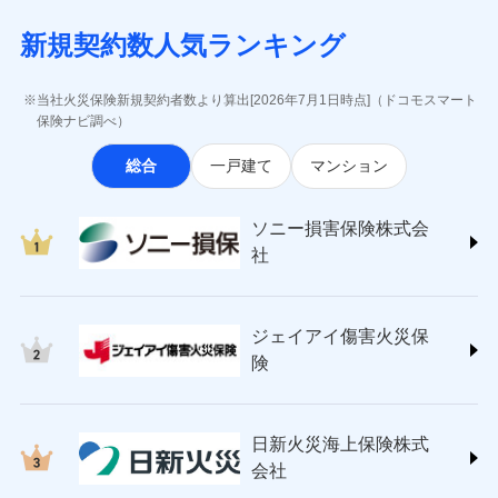
月払い
当社による個人情報の取扱いについて（プライバシー
失、ハチの巣駆除等の住宅トラブルに対応していま
インターネット割引
(https://www.aig.co.jp/sonpo)
5万円 建物が築15年以上または建築
チューリッヒのネット火災保険は
ダイレクト型でネッ
募集文書番号
ポリシー）
す。さらに大切な住まいを守るための各種サポート機
新規契約数人気ランキング
年不明の場合、風災・雹（ひょう）
ＳＢＩ損害保険株式会社
適用される割引
指定工務店割引
ト完結のお手続き・リーズナブルな保険料
に加え、
火
ネット申込
災・雪災の自己負担額は5万円
能をご用意。住まいをメンテナンスする際の無料の
(https://www.sbisonpo.co.jp/)
建築年割引
災に対する補償に加え、すべてのプランに盗難等がつ
申込方法
※2失火見舞費用の取扱いはなし
郵送
「リフォーム相談サービス」、「長期優良住宅の維持
ジェイアイ傷害火災保険株式会社
当社火災保険新規契約者数より算出[2026年7月1日時点]（ドコモスマート
いており、
社会問題などを考慮された幅広い補償が特
※3水道管修理費用の取扱いはなし
対面
保全サポートサービス」をご提供しています。
(https://www.jihoken.co.jp/)
その他条件
指定工務店特約
保険ナビ調べ）
※5
説明事項
（破損・汚損等危険補償特約で補償対
長です。
失火見舞金など付帯される費用保険金も多
ソニー損害保険株式会社
象となる場合があります。）
く、ダイレクトでありながら充実した補償が魅力で
始期日
2026/08/01
総合
一戸建て
マンション
(https://www.sonysonpo.co.jp/)
※4地震火災費用の取扱いはなし
すまいのサポート24
ドコモスマート保険ナビ編集部の評価
す。
※5火災・風災等の事故により建物に
損害保険ジャパン株式会社 (https://www.sompo-
リフォーム相談サービス
付帯サービス
※1盗難、水濡れ、騒擾（じょう）、
損害が生じたとき、日新火災がご案内
japan.co.jp/)
長期優良住宅の維持保全サポートサー
ソニー損害保険株式会
外部からの落下・飛来・衝突は自動付
する修理業者（指定工務店）が建物の
ソニー損保の新ネット火災保険は、補償の組合せが
ＳＯＭＰＯダイレクト損害保険株式会社
日新火災海上保険株式会社で
ビス
帯です。
修理を行います。
社
自由だから、必要な補償に絞って選べます。
(https://www.sompo-direct.co.jp/)
お見積もり
※2水まわりトラブル、カギ開け対
チューリッヒ保険会社 (https://www.zurich.co.jp/)
応、ガラス破損の場合に60分までの
クレジットカード
しかも、「地震上乗せ特約（全半損時のみ）」で、
募集文書番号
チューリッヒ保険会社で
東京海上日動火災保険株式会社
簡易作業無料でご提供いたします。弊
コンビニ払い
地震の被害にも最大100％で備えられます。
見積もりや保険会社とのご契約に先立ち、当社が提供する
お見積もり
払込方法
社提携業者にて24時間365日受付。受
ジェイアイ傷害火災保
(https://www.tokiomarine-nichido.co.jp/)
説明事項
口座振替
ドコモスマート保険ナビの利用規約と個人情報の取扱いに
付後、専門業者が対応に向かいます。
日新火災海上保険株式会社
険
銀行振込
ガラス破損の対応時間は9時～20時と
同意いただく必要があります。詳細について、以下をご確
チューリッヒ保険会社の
(https://www.nisshinfire.co.jp/)
なります。
認ください。
詳細を見る
ペット＆ファミリー損害保険株式会社
※3クレジットカード会社の分割払い
一括払
ドコモスマート保険ナビサービス利用規約
(https://www.petfamilyins.co.jp/)
が可能なことがあります。詳しくは各
日新火災海上保険株式
ソニー損害保険株式会社で
支払方法
年払い
ドコモスマート保険ナビ編集部の評価
三井住友海上火災保険株式会社 (https://www.ms-
当社による個人情報の取扱いについて（プライバシー
クレジットカード会社にご確認くださ
見積もりや保険会社とのご契約に先立ち、当社が提供する
お見積もり
会社
月払い
い。
ins.com/)
ポリシー）
ドコモスマート保険ナビの利用規約と個人情報の取扱いに