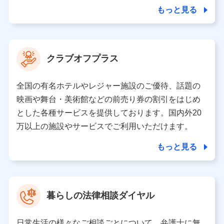
合を除き、第三者に提供いたしません。
もっと見る
業務の委託
当社は利用目的の達成に必要な範囲内において個人情報
クラブオフプラス
の取り扱いの全部または一部を委託する場合がありま
す。
全国の有名ホテルやレジャー施設のご優待、話題の
個人データの共同利用
映画や舞台・美術館などの前売り券の割引をはじめ
とした各種サービスを提供しております。国内外20
当社は株式会社NTTドコモとの間で、以下のとおり個
人データを共同利用します。
万以上の施設やサービスでご利用いただけます。
【共同して利用される利用データの項目】
もっと見る
当社又は株式会社NTTドコモがサービス提供等を通じて
取得した、以下の情報などの個人データ
基本情報
氏名、電話番号、メールアドレス、お客さまの識別子、属
暮らしの法律相談ダイヤル
性、連絡先、dポイントサービスのご利用に関する情報。例
として、dポイントカード番号、性別、年齢、家族構成、住
所、dポイント残高、dポイント利用履歴などが含まれます。
日常生活の様々なご相談ごとについて、弁護士に無