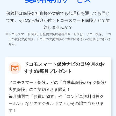
10.受託業務の 個人情報
受託業務の遂行およびこれらに準ずる業務の遂行のため
保険料は保険会社直接の契約でも代理店を通しても同じ
です。
それなら特典が付くドコモスマート保険ナビで契
11.マイカー通勤管理クラウド並びに法人向けASPサー
ビスに関してのお問い合わせ情報
約しませんか？
各種お問い合わせに対応するため
ドコモスマート保険ナビ提供の契約者専用サービスは、ソニー損保、ドコ
当社のサービスに関する情報提供や、皆様に有用なお知らせ
モの賃貸火災保険、ドコモの火災保険のご契約者さまへの提供はございま
をお送りするため
せん。
アンケートの送付のため
当社のサービスや媒体の運営改善に必要なデータを解析し、
分析するため
当社の対応品質向上やお問い合わせ内容の正確な把握のため
ドコモスマート保険ナビの日/今月のお
個人情報保護管理者の職名、連絡先
すすめ/毎月プレゼント
株式会社ドコモ・インシュアランス 営業部長
〒103-0013 東京都中央区日本橋人形町2-14-10 アー
ドコモスマート保険ナビの「自動車保険/バイク保険/
バンネット日本橋ビル 3F
火災保険」のご契約者さま限定！
株式会社ドコモ・インシュアランス
毎月抽選で「お買い物券」や「コンビニ無料引換ク
ーポン」などのデジタルギフトがその場で当たりま
個人情報の第三者提供について
す！
当社ではご本人の同意がある場合または法令に基づく場