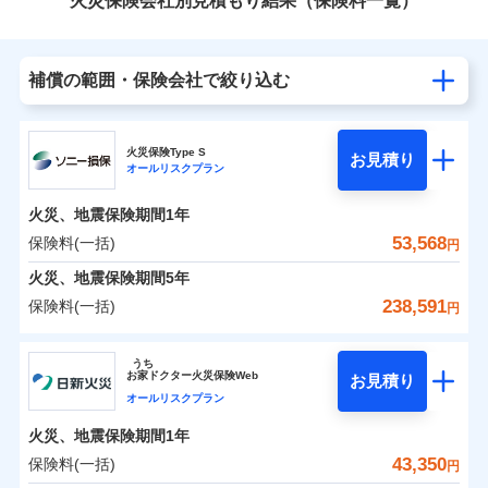
火災保険会社別見積もり結果（保険料一覧）
補償の範囲・保険会社で絞り込む
火災保険Type S
お見積り
オールリスクプラン
火災、地震保険期間
1年
53,568
保険料(一括)
円
火災、地震保険期間
5年
238,591
保険料(一括)
円
ソニー損害保険株式会社
うち
お
家
ドクター火災保険Web
お見積り
ソニー損害保険株式会社のおすすめポイント
オールリスクプラン
火災、地震保険期間
1年
保険料（一括）内訳
01
POINT
43,350
保険料(一括)
円