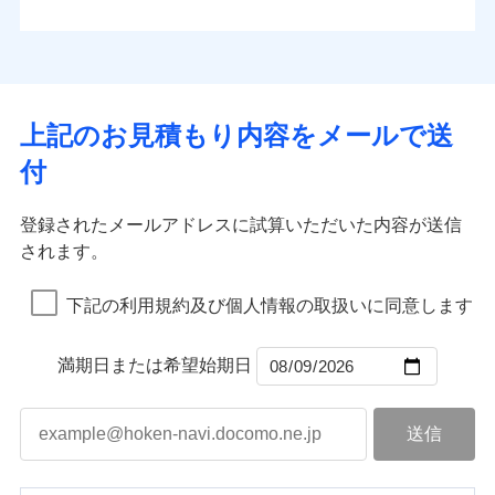
払込方法
お客さまのニーズから補償を考え、設計することで
水道管修理費用
※4
対面
口座振替
合理的な保険料を実現することができます。さらに
水災
盗難
地震火災費用
※5
銀行振込
上半期
新規契約数ランキング
水濡れ
各種割引が充実！
免責金額（自己負
始期日
2025/10/01
※1
免責金額なし
※1
騒擾（じょう）
担額）
補償内容
その他付帯される
大切な住まいを守るための各種サポート機能をご用
外部からの落下・
破損・汚損
一括払
イチオシ
02
修理付帯費用
POINT
費用の補償
当社火災保険新規契約者数より算出[
年
飛来・衝突
月]（ドコモスマート保険
意、住宅トラブル応急サービス「すまいのサポート
※1水災料率は最低リスク区分を適用
支払方法
年払い
上記のお見積もり内容をメールで送
臨時費用
ナビ調べ）
説明事項
※2雑危険（盗難を除く）および破汚
24」、住まいをメンテナンスする際の無料の「リフ
火災、自然災害、盗難などトータルでカバーし、大
月払い
損害防止費用
免責金額（自己負
損において、自己負担額5万円
インターネット割引
付
免責金額なし
ォーム相談サービス」、「長期優良住宅の維持保全
※1
切な住まいをお守りします！
担額）
残存物取片づけ費用
適用される割引
指定工務店割引
付帯される費用の
サポートサービス」をご提供します。
ネット申込
水まわりトラブル、カギ開け対応など「住まいのア
補償
募集文書番号
失火見舞費用
建築年割引
申込方法
郵送
登録されたメールアドレスに試算いただいた内容が送信
お家ドクター火災保険Web（すまいの保険）のお見
臨時費用
シスタンスサービス」が無料付帯
水道管修理費用
対面
されます。
積もり・お申込みはネットで完結！
損害防止費用
その他条件
指定工務店特約
補償の対象やお客さまの状況に応じたさまざまな割
※6
地震火災費用
上半期
新規契約数ランキング
ランキングをもっと見る
残存物取片づけ費用
付帯される費用保
引をご用意！
始期日
2026/08/01
険金
下記の利用規約及び個人情報の取扱いに同意します
失火見舞費用
すまいのサポート24
適用される割引
建築年割引
補償の範囲
？
03
POINT
当社火災保険新規契約者数より算出[
年
月]（ドコモスマート保険
水道管修理費用
リフォーム相談サービス
付帯サービス
※1破損・汚損の免責額5万円
ナビ調べ）
ドコモスマート保険ナビ編集部の評価
補償の範囲
付帯サービス
住まいの緊急かけつけサービス
地震火災費用
長期優良住宅の維持保全サポートサー
？
03
満期日または希望始期日
POINT
※2水まわりトラブル、カギ開け対
ビス
応、ガラス破損の場合に60分までの
火災
風災・雹（ひょ
簡易作業無料でご提供いたします。弊
保険証券の不発行に関する特約（500
クレジットカード
ソニー損保の新ネット火災保険は、補償の組合せが
適用される割引
落雷
う）災、雪災
社提携業者にて24時間365日受付。受
円）
クレジットカード
コンビニ払い
火災
補償内容
風災・雹（ひょ
破裂・爆発
自由だから、必要な補償に絞って選べます。
払込方法
付後、専門業者が対応に向かいます。
落雷
コンビニ払い
う）災、雪災
説明事項
口座振替
払込方法
ガラス破損の対応時間は9時～20時と
しかも、「地震上乗せ特約（全半損時のみ）」で、
破裂・爆発
その他条件
住まいのアシスタンスサービス
※2
口座振替
水災
銀行振込
盗難
なります。