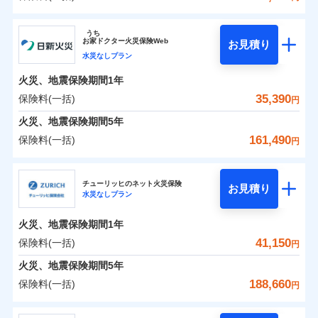
イチオシ
02
POINT
補償の範囲
？
0
03
24,850
13,200
POINT
建物
円
円
円
ソニー損害保険株式会社
うち
まさかのときも安心！全国の優良工務店とタッグを
お
家
ドクター火災保険Web
お見積り
0
9,600
4,400
ソニー損害保険株式会社のおすすめポイント
家財
円
組み、「高品質な修理」と「保険金のお支払」をワ
円
円
水災なしプラン
火災
風災・雹（ひょ
落雷
う）災、雪災
ンセットで提供する火災保険です。
火災、地震保険期間
1年
保険料（一括）内訳
01
破裂・爆発
POINT
お客さまのニーズから補償を考え、設計することで
35,390
保険料(一括)
円
合理的な保険料を実現することができます。さらに
水災
盗難
火災 1年
地震 1年
火災、地震保険期間
5年
水濡れ
各種割引が充実！
※1
騒擾（じょう）
161,490
保険料(一括)
円
大切な住まいを守るための各種サポート機能をご用
外部からの落下・
破損・汚損
イチオシ
02
POINT
0
19,372
13,200
建物
円
円
円
飛来・衝突
意、住宅トラブル応急サービス「すまいのサポート
日新火災海上保険株式会社
24」、住まいをメンテナンスする際の無料の「リフ
火災、自然災害、盗難などトータルでカバーし、大
チューリッヒのネット火災保険
お見積り
水災なしプラン
0
ォーム相談サービス」、「長期優良住宅の維持保全
6,038
4,400
日新火災海上保険株式会社のおすすめポイント
家財
円
切な住まいをお守りします！
円
円
サポートサービス」をご提供します。
水まわりトラブル、カギ開け対応など「住まいのア
火災、地震保険期間
1年
保険料（一括）内訳
01
POINT
お家ドクター火災保険Web（すまいの保険）のお見
シスタンスサービス」が無料付帯
41,150
保険料(一括)
円
積もり・お申込みはネットで完結！
補償の対象やお客さまの状況に応じたさまざまな割
火災 1年
地震 1年
火災、地震保険期間
5年
上半期
新規契約数ランキング
引をご用意！
188,660
保険料(一括)
円
イチオシ
02
POINT
補償の範囲
0
13,240
13,200
？
03
建物
円
POINT
円
円
当社火災保険新規契約者数より算出[
年
月]（ドコモスマート保険
チューリッヒ保険会社
ナビ調べ）