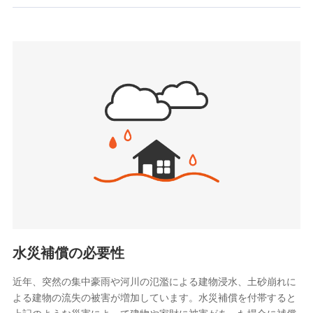
お見積もり
SBIいきいき少額短期保険会社 (https://www.i-
sedai.com/)
見積もりや保険会社とのご契約に先立ち、当社が提供する
SBIペット少額短期保険株式会社
ドコモスマート保険ナビの利用規約と個人情報の取扱いに
(https://www.sbipet-ssi.co.jp/)
同意いただく必要があります。詳細について、以下をご確
SBIリスタ少額短期保険会社
認ください。
(https://www.jishin.co.jp/)
スマートプラス少額短期保険株式会社
ドコモスマート保険ナビサービス利用規約
（https://www.smartplus-insurance.com/）
当社による個人情報の取扱いについて（プライバシー
チューリッヒ少額短期保険株式会社
ポリシー）
(https://www.zurichssi.co.jp/)
Tokio Marine X少額短期保険株式会社
(https://www.tokiomarine-x.co.jp/)
ペットメディカルサポート株式会社
(https://pshoken.co.jp/)
リトルファミリー少額短期保険株式会社
(https://www.littlefamily-ssi.com/)
水災補償の必要性
2.共同募集を行う代理店から受領する個人情報
近年、突然の集中豪雨や河川の氾濫による建物浸水、土砂崩れに
よる建物の流失の被害が増加しています。水災補償を付帯すると
郵便、電話、およびＥメール等により、当社と取引のあるも
しくは委託を受けている保険会社・提携会社の保険その他に