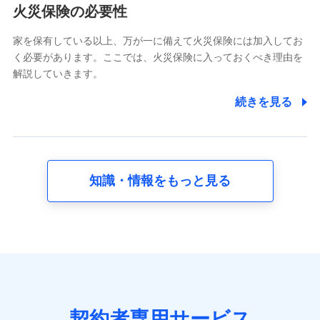
電話対応の品質向上およびお問合せ内容の正確な把握のため
火災保険の必要性
家を保有している以上、万が一に備えて火災保険には加入してお
6.採用応募者の個人情報
く必要があります。ここでは、火災保険に入っておくべき理由を
採用選考および入社手続を実施するため
解説していきます。
7.社員（従業者）の個人情報
続きを見る
人事･勤怠･健康・労務等の管理、給与支給、福利厚生・採用
退職関連処理等の各種手続きのため、当社と従業員または従
業員同士の連絡のため
知識・情報をもっと見る
8.取引先個人情報
取引先としての選定業務、営業情報の提供業務、契約締結手
続き業務、取引管理業務、およびこれらに準ずる業務の遂行
のため
9.お問い合わせ情報
各種お問い合わせに対応するため
契約者専用サービス