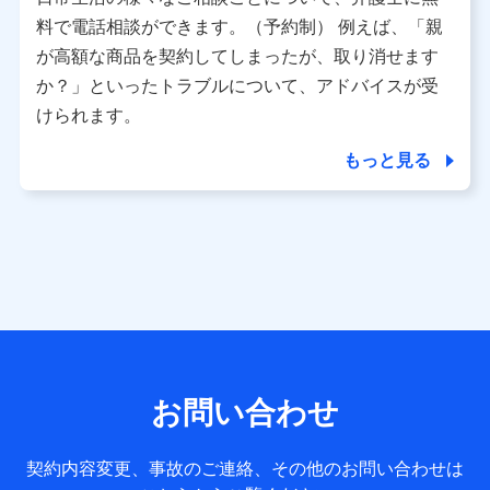
利用情報
料で電話相談ができます。（予約制） 例えば、「親
当社又は株式会社NTTドコモが提供する各種サービスなどの
ご契約・ご利用などに関する情報。例として、当社又は株式
が高額な商品を契約してしまったが、取り消せます
会社NTTドコモが提供する各種サービスのご契約状態・ご利
か？」といったトラブルについて、アドバイスが受
用履歴インターネット利用時の行動に関する情報、アプリケ
ーション利用時の行動に関する情報、購入されたサービスや
けられます。
商品の名称・購入場所・決済に関する情報、アンケートの回
答に関する情報などが含まれます。
もっと見る
保険関連サービス情報
当社又は株式会社NTTドコモが提供する保険関連サービスに
関して取得し、又は保有する情報。例として、見積請求受付
時、資料請求受付時又はユーザー登録受付時に提供いただい
た情報（氏名、住所、生年月日、性別、保険契約者と被保険
者の関係、保険加入の目的、保険商品の内容、保険料、保険
料のお支払方法、車のメーカーや走行距離などの情報、建物
の構造や築年数などの情報、ペットの種類や年齢など）及び
お客様との応対記録 （お客様に提示した比較見積の試算結
果情報、メールマガジンを提供した際のメール内容や送信履
歴の情報及び保険の更改案内等を提供した際のメール内容や
送信履歴などの情報）が含まれます。
お問い合わせ
保険契約情報
当社又は株式会社NTTドコモが取得し、又は保有する保険契
約に関する情報。例として、保険契約者及び被保険者の氏
契約内容変更、事故のご連絡、その他のお問い合わせは
名、住所、生年月日、性別、保険契約者と被保険者の関係、