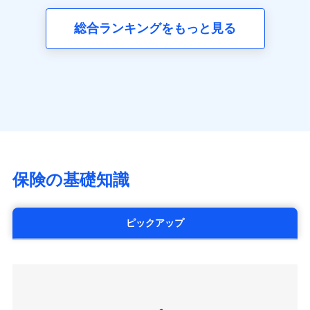
三井ダイレクト損害保険株式会社
全国の優良工務店とタッグを組み、「高品質な修理」
同意いただく必要があります。詳細について、以下をご確
ネット申込
募集文書番号
(https://www.mitsui-direct.co.jp/)
見積もりや保険会社とのご契約に先立ち、当社が提供する
認ください。
と「保険金のお支払」をワンセットで提供する火災保
総合ランキングをもっと見る
申込方法
郵送
ドコモスマート保険ナビの利用規約と個人情報の取扱いに
険です。補償の選択は自由自在で、お申込みはPC・ス
ドコモスマート保険ナビサービス利用規約
対面
同意いただく必要があります。詳細について、以下をご確
■生命保険
マホで24時間受付可能です。住宅トラブル応急サービ
当社による個人情報の取扱いについて（プライバシー
認ください。
アクサ生命保険株式会社
ス「すまいのサポート24」は水まわり、玄関カギの紛
ポリシー）
始期日
2024/10/01
（https://www.axa.co.jp/）
ドコモスマート保険ナビサービス利用規約
失、ハチの巣駆除等の住宅トラブルに対応していま
SBI生命保険株式会社（https://www.sbilife.co.jp/）
当社による個人情報の取扱いについて（プライバシー
す。さらに大切な住まいを守るための各種サポート機
※1損害割合が30%未満の場合は定率
FWD生命保険株式会社
ドコモスマート保険ナビ編集部の評価
ポリシー）
払、水災料率は最低リスク区分を適用
能をご用意。住まいをメンテナンスする際の無料の
（https://www.fwdlife.co.jp/）
※2失火見舞費用の取扱いはなし
「リフォーム相談サービス」、「長期優良住宅の維持
ソニー生命保険株式会社
※3水道管修理費用の取扱いはなし
チューリッヒのネット火災保険は
ダイレクト型でネッ
保全サポートサービス」をご提供しています。
（https://www.sonylife.co.jp）
説明事項
※4地震火災費用の取扱いはなし
ト完結のお手続き・リーズナブルな保険料
に加え、
火
SOMPOひまわり生命保険株式会社
保険の基礎知識
※5火災・風災等の事故により建物に
災に対する補償に加え、すべてのプランに盗難等がつ
（https://www.himawari-life.co.jp/）
損害が生じたとき、日新火災がご案内
いており、
社会問題などを考慮された幅広い補償が特
する修理業者（指定工務店）が建物の
第一ネオ生命保険株式会社
修理を行います。
長です。
失火見舞金など付帯される費用保険金も多
（https://neofirst.co.jp/）
ピックアップ
く、ダイレクトでありながら充実した補償が魅力で
大樹生命保険株式会社（https://www.taiju-
日新火災海上保険株式会社で
募集文書番号
life.co.jp）
お見積もり
す。
太陽生命保険株式会社（https://www.taiyo-
seimei.co.jp）
見積もりや保険会社とのご契約に先立ち、当社が提供する
チューリッヒ生命保険株式会社
ドコモスマート保険ナビの利用規約と個人情報の取扱いに