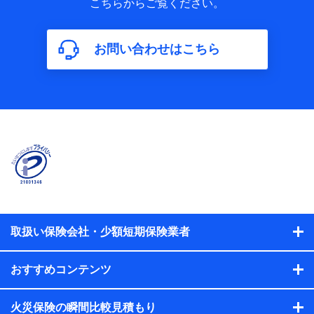
こちらからご覧ください。
保険加入の目的、保険商品の内容、保険料、保険料のお支払
方法、車のメーカーや走行距離などの情報、建物の構造や築
年数などの情報、ペットの種類や年齢などの情報などが含ま
お問い合わせはこちら
れます。
【共同して利用する者の範囲】
当社
株式会社NTTドコモ
【利用する者の利用目的】
当社又は株式会社NTTドコモが提供する保険関連サービスに
おけるユーザ登録受付および管理のため
当社又は株式会社NTTドコモと取引のあるもしくは委託を受
けている保険会社・提携会社の保険その他に関する情報を提
供するため、また維持管理等の委託業務遂行のため、またそ
れらに付帯、関連する当社、株式会社NTTドコモおよび提携
会社のサービスを案内、提供するため
取扱い保険会社・少額短期保険業者
（各サービスで取得したサービス利用履歴、ウェブサイトの
閲覧履歴、購買履歴、ご契約内容等のパーソナルデータを分
おすすめコンテンツ
析して、お客さまの趣味・嗜好・傾向に応じたサービス・商
品等に関するご提案や広告の配信等を行うことがありま
す。）
火災保険の瞬間比較見積もり
各種セミナーの開催のため