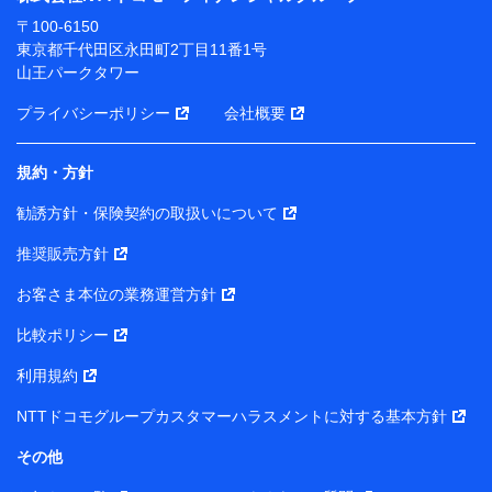
ります。
〒100-6150
※ dポイントクラブ会員ではないお客さま（2019年12
東京都千代田区永田町2丁目11番1号
月11日以降、一度もdポイントクラブ会員であったこと
山王パークタワー
がないお客さまに限る）に関する、2019年12月10日以
前に取得した個人データは、こちら の利用目的の範囲内
プライバシーポリシー
会社概要
に限って共同利用します。
規約・方針
当社は株式会社NTTドコモ・フィナンシャルグループ
との間で、以下のとおり個人データを共同利用しま
勧誘方針・保険契約の取扱いについて
す。
推奨販売方針
【共同して利用される利用データの項目】
当社または株式会社NTTドコモ・フィナンシャルグルー
お客さま本位の業務運営方針
プがサービス提供等を通じて取得した、以下の情報など
比較ポリシー
の個人データ
基本情報
利用規約
氏名、電話番号、メールアドレス、お客さまの識別子、属
NTTドコモグループカスタマーハラスメントに対する基本方針
性、連絡先、dポイントサービスのご利用に関する情報。例
として、dポイントカード番号、性別、年齢、家族構成、住
その他
所、dポイント残高、dポイント利用履歴などが含まれます。
利用情報