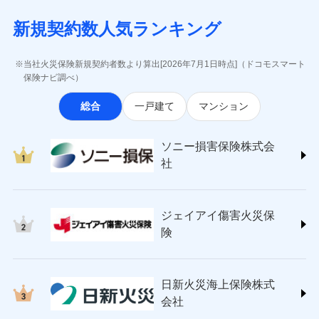
月払い
当社による個人情報の取扱いについて（プライバシー
失、ハチの巣駆除等の住宅トラブルに対応していま
インターネット割引
(https://www.aig.co.jp/sonpo)
5万円 建物が築15年以上または建築
チューリッヒのネット火災保険は
ダイレクト型でネッ
募集文書番号
ポリシー）
す。さらに大切な住まいを守るための各種サポート機
新規契約数人気ランキング
年不明の場合、風災・雹（ひょう）
ＳＢＩ損害保険株式会社
適用される割引
指定工務店割引
ト完結のお手続き・リーズナブルな保険料
に加え、
火
ネット申込
災・雪災の自己負担額は5万円
能をご用意。住まいをメンテナンスする際の無料の
(https://www.sbisonpo.co.jp/)
建築年割引
災に対する補償に加え、すべてのプランに盗難等がつ
申込方法
※2失火見舞費用の取扱いはなし
郵送
「リフォーム相談サービス」、「長期優良住宅の維持
ジェイアイ傷害火災保険株式会社
当社火災保険新規契約者数より算出[2026年7月1日時点]（ドコモスマート
いており、
社会問題などを考慮された幅広い補償が特
※3水道管修理費用の取扱いはなし
対面
保全サポートサービス」をご提供しています。
(https://www.jihoken.co.jp/)
その他条件
指定工務店特約
保険ナビ調べ）
※5
説明事項
（破損・汚損等危険補償特約で補償対
長です。
失火見舞金など付帯される費用保険金も多
ソニー損害保険株式会社
象となる場合があります。）
く、ダイレクトでありながら充実した補償が魅力で
始期日
2026/08/01
総合
一戸建て
マンション
(https://www.sonysonpo.co.jp/)
※4地震火災費用の取扱いはなし
すまいのサポート24
ドコモスマート保険ナビ編集部の評価
す。
※5火災・風災等の事故により建物に
損害保険ジャパン株式会社 (https://www.sompo-
リフォーム相談サービス
付帯サービス
※1盗難、水濡れ、騒擾（じょう）、
損害が生じたとき、日新火災がご案内
japan.co.jp/)
長期優良住宅の維持保全サポートサー
ソニー損害保険株式会
外部からの落下・飛来・衝突は自動付
する修理業者（指定工務店）が建物の
ソニー損保の新ネット火災保険は、補償の組合せが
ＳＯＭＰＯダイレクト損害保険株式会社
日新火災海上保険株式会社で
ビス
帯です。
修理を行います。
社
自由だから、必要な補償に絞って選べます。
(https://www.sompo-direct.co.jp/)
お見積もり
※2水まわりトラブル、カギ開け対
チューリッヒ保険会社 (https://www.zurich.co.jp/)
応、ガラス破損の場合に60分までの
クレジットカード
しかも、「地震上乗せ特約（全半損時のみ）」で、
募集文書番号
チューリッヒ保険会社で
東京海上日動火災保険株式会社
簡易作業無料でご提供いたします。弊
コンビニ払い
地震の被害にも最大100％で備えられます。
見積もりや保険会社とのご契約に先立ち、当社が提供する
お見積もり
払込方法
社提携業者にて24時間365日受付。受
ジェイアイ傷害火災保
(https://www.tokiomarine-nichido.co.jp/)
説明事項
口座振替
ドコモスマート保険ナビの利用規約と個人情報の取扱いに
付後、専門業者が対応に向かいます。
日新火災海上保険株式会社
険
銀行振込
ガラス破損の対応時間は9時～20時と
同意いただく必要があります。詳細について、以下をご確
チューリッヒ保険会社の
(https://www.nisshinfire.co.jp/)
なります。
認ください。
詳細を見る
ペット＆ファミリー損害保険株式会社
※3クレジットカード会社の分割払い
一括払
ドコモスマート保険ナビサービス利用規約
(https://www.petfamilyins.co.jp/)
が可能なことがあります。詳しくは各
日新火災海上保険株式
ソニー損害保険株式会社で
支払方法
年払い
ドコモスマート保険ナビ編集部の評価
三井住友海上火災保険株式会社 (https://www.ms-
当社による個人情報の取扱いについて（プライバシー
クレジットカード会社にご確認くださ
見積もりや保険会社とのご契約に先立ち、当社が提供する
お見積もり
会社
月払い
い。
ins.com/)
ポリシー）
ドコモスマート保険ナビの利用規約と個人情報の取扱いに