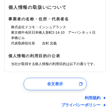
地震の被害にも最大100％で備えられます。
ランキングをもっと見る
水濡れ
免責金額（自己負
銀行振込
※3クレジットカード会社の分割払い
※1
免責金額なし
水災
※1
盗難
騒擾（じょう）
個人情報の取扱いについて
WEB見積もり+メールアドレス登録後
担額）
が可能なことがあります。詳しくは各
一括払
水濡れ
外部からの落下・
破損・汚損
から4営業日+1日以降、お客さまが決
※1
クレジットカード会社にご確認くださ
備考
騒擾（じょう）
一括払
飛来・衝突
支払方法
年払い
済した時点で保険のお申し込みと完了
外部からの落下・
破損・汚損
い。
事業者の名称・住所・代表者名
臨時費用
支払方法
年払い
となります。
月払い
飛来・衝突
損害防止費用
月払い
株式会社ドコモ・インシュアランス
ソニー損害保険株式会社で
募集文書番号
残存物取片づけ費用
付帯される費用保
ネット申込
クレジットカード
東京都中央区日本橋人形町2-14-10 アーバンネット日
※3
お見積もり
険金
失火見舞費用
ネット申込
※2
補償内容
申込方法
本橋ビル
郵送
コンビニ払い
払込方法
水道管修理費用
申込方法
郵送
※3
代表取締役社長 吉村 忠義
対面
口座振替
見積もりや保険会社とのご契約に先立ち、当社が提供する
地震火災費用
対面
※4
銀行振込
上半期
新規契約数ランキング
免責金額（自己負
ドコモスマート保険ナビの利用規約と個人情報の取扱いに
始期日
2025/10/01
免責金額なし
個人情報の利用目的の公表
担額）
同意いただく必要があります。詳細について、以下をご確
補償内容
その他付帯される
始期日
2024/10/01
一括払
修理付帯費用
ドコモスマート保険ナビ編集部の評価
費用の補償
認ください。
当社火災保険新規契約者数より算出[
当社が取得する個人情報の利用目的は以下の通りです。
年
月]（ドコモスマート保険
※1雑危険（盗難を除く）および破汚
支払方法
年払い
説明事項
臨時費用
ナビ調べ）
損において、自己負担額5万円
※1損害割合が30%未満の場合は定率
ドコモスマート保険ナビサービス利用規約
月払い
損害防止費用
免責金額（自己負
インターネット割引
払、水災料率は最低リスク区分を適用
チューリッヒのネット火災保険は
ダイレクト型でネッ
1.見積請求受付時、資料請求受付時、ユーザー登録受
免責金額なし
当社による個人情報の取扱いについて（プライバシー
担額）
※2破損・汚損、水ぬれは自己負担額
残存物取片づけ費用
適用される割引
指定工務店割引
付時
付帯される費用の
募集文書番号
ト完結のお手続き・リーズナブルな保険料
に加え、
火
ポリシー）
ネット申込
全文表示
5万円 建物が築15年以上または建築
補償
失火見舞費用
建築年割引
災に対する補償に加え、すべてのプランに盗難等がつ
ユーザー登録受付および、管理のため
申込方法
年不明の場合、風災・雹（ひょう）
郵送
臨時費用
水道管修理費用
郵便、電話、およびＥメール等により、当社と取引のあるも
いており、
社会問題などを考慮された幅広い補償が特
災・雪災の自己負担額は5万円
対面
損害防止費用
しくは委託を受けている保険会社・提携会社の保険その他に
その他条件
指定工務店特約
※5
利用規約
地震火災費用
※3失火見舞費用の取扱いはなし
長です。
失火見舞金など付帯される費用保険金も多
ランキングをもっと見る
関する情報を提供し、金融商品等の契約を勧奨するため、ま
残存物取片づけ費用
付帯される費用保
説明事項
※4水道管修理費用の取扱いはなし
プライバシーポリシー
く、ダイレクトでありながら充実した補償が魅力で
始期日
2026/08/01
た維持管理等の委託業務遂行のため、またそれらに付帯、関
険金
（破損・汚損等危険補償特約で補償対
失火見舞費用
すまいのサポート24
適用される割引
建築年割引