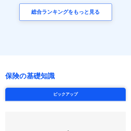
三井ダイレクト損害保険株式会社
全国の優良工務店とタッグを組み、「高品質な修理」
同意いただく必要があります。詳細について、以下をご確
ネット申込
募集文書番号
(https://www.mitsui-direct.co.jp/)
見積もりや保険会社とのご契約に先立ち、当社が提供する
認ください。
と「保険金のお支払」をワンセットで提供する火災保
総合ランキングをもっと見る
申込方法
郵送
ドコモスマート保険ナビの利用規約と個人情報の取扱いに
険です。補償の選択は自由自在で、お申込みはPC・ス
ドコモスマート保険ナビサービス利用規約
対面
同意いただく必要があります。詳細について、以下をご確
■生命保険
マホで24時間受付可能です。住宅トラブル応急サービ
当社による個人情報の取扱いについて（プライバシー
認ください。
アクサ生命保険株式会社
ス「すまいのサポート24」は水まわり、玄関カギの紛
ポリシー）
始期日
2024/10/01
（https://www.axa.co.jp/）
ドコモスマート保険ナビサービス利用規約
失、ハチの巣駆除等の住宅トラブルに対応していま
SBI生命保険株式会社（https://www.sbilife.co.jp/）
当社による個人情報の取扱いについて（プライバシー
す。さらに大切な住まいを守るための各種サポート機
※1損害割合が30%未満の場合は定率
FWD生命保険株式会社
ドコモスマート保険ナビ編集部の評価
ポリシー）
払、水災料率は最低リスク区分を適用
能をご用意。住まいをメンテナンスする際の無料の
（https://www.fwdlife.co.jp/）
※2失火見舞費用の取扱いはなし
「リフォーム相談サービス」、「長期優良住宅の維持
ソニー生命保険株式会社
※3水道管修理費用の取扱いはなし
チューリッヒのネット火災保険は
ダイレクト型でネッ
保全サポートサービス」をご提供しています。
（https://www.sonylife.co.jp）
説明事項
※4地震火災費用の取扱いはなし
ト完結のお手続き・リーズナブルな保険料
に加え、
火
SOMPOひまわり生命保険株式会社
保険の基礎知識
※5火災・風災等の事故により建物に
災に対する補償に加え、すべてのプランに盗難等がつ
（https://www.himawari-life.co.jp/）
損害が生じたとき、日新火災がご案内
いており、
社会問題などを考慮された幅広い補償が特
する修理業者（指定工務店）が建物の
第一ネオ生命保険株式会社
修理を行います。
長です。
失火見舞金など付帯される費用保険金も多
（https://neofirst.co.jp/）
ピックアップ
く、ダイレクトでありながら充実した補償が魅力で
大樹生命保険株式会社（https://www.taiju-
日新火災海上保険株式会社で
募集文書番号
life.co.jp）
お見積もり
す。
太陽生命保険株式会社（https://www.taiyo-
seimei.co.jp）
見積もりや保険会社とのご契約に先立ち、当社が提供する
チューリッヒ生命保険株式会社
ドコモスマート保険ナビの利用規約と個人情報の取扱いに