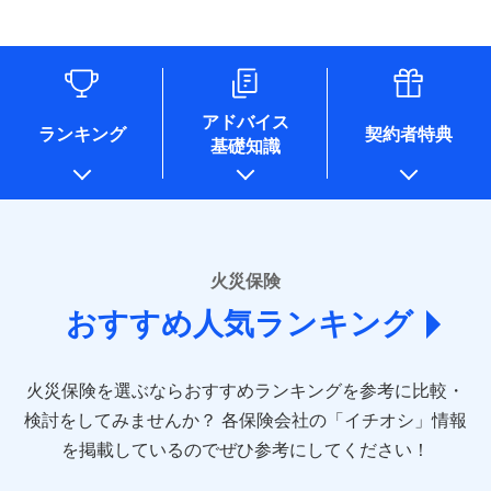
す。
連する当社および提携会社のサービスを案内、提供するため
象となる場合があります。）
水道管修理費用
リフォーム相談サービス
ドコモスマート保険ナビ編集部の評価
（なお、当社は複数の保険会社と取引があり、取得した個人
付帯サービス
※1破損・汚損の免責額5万円
※5地震火災費用の取扱いはなし
付帯サービス
住まいの緊急かけつけサービス
地震火災費用
長期優良住宅の維持保全サポートサー
情報を取引のある他の保険会社の商品・サービスをご提案す
※2水まわりトラブル、カギ開け対
※6火災・風災等の事故により建物に
ビス
るために利用させていただくことがあります。）
応、ガラス破損の場合に60分までの
損害が生じたとき、日新火災がご案内
ソニー損保の新ネット火災保険は、補償の組合せが
各種セミナーの開催のため
簡易作業無料でご提供いたします。弊
保険証券の不発行に関する特約（500
クレジットカード
する修理業者（指定工務店）が建物の
適用される割引
自由だから、必要な補償に絞って選べます。
コンサルティングサービスの実施のため
社提携業者にて24時間365日受付。受
円）
クレジットカード
修理を行います。
コンビニ払い
アドバイス
補償内容
チューリッヒ保険会社で
アンケートやキャンペーン等の実施のため
払込方法
付後、専門業者が対応に向かいます。
ランキング
契約者特典
しかも、「地震上乗せ特約（全半損時のみ）」で、
コンビニ払い
説明事項
口座振替
基礎知識
上記に係る案内・手続き・管理等付帯業務を行うため
お見積もり
払込方法
ガラス破損の対応時間は9時～20時と
その他条件
住まいのアシスタンスサービス
地震の被害にも最大100％で備えられます。
※2
募集文書番号
口座振替
銀行振込
* 当社が委託を受けている保険会社の情報は、保険会社
なります。
免責金額（自己負
銀行振込
※3クレジットカード会社の分割払い
のホームページに掲載しておりますので、ご確認くださ
チューリッヒ保険会社の
免責金額なし
WEB見積もり+メールアドレス登録後
担額）
が可能なことがあります。詳しくは各
一括払
詳細を見る
い。
から4営業日+1日以降、お客さまが決
クレジットカード会社にご確認くださ
備考
一括払
支払方法
年払い
済した時点で保険のお申し込みと完了
い。
臨時費用
支払方法
年払い
■損害保険
となります。
月払い
火災保険
見積もりや保険会社とのご契約に先立ち、当社が提供する
ソニー損害保険株式会社で
損害防止費用
月払い
あいおいニッセイ同和損害保険株式会社
募集文書番号
ドコモスマート保険ナビの利用規約と個人情報の取扱いに
お見積もり
ドコモスマート保険ナビ編集部の評価
残存物取片づけ費用
付帯される費用保
おすすめ人気ランキング
(https://www.aioinissaydowa.co.jp/)
ネット申込
クレジットカード
※3
同意いただく必要があります。詳細について、以下をご確
険金
失火見舞費用
ネット申込
アクサ損害保険株式会社 (https://www.axa-
※2
申込方法
郵送
コンビニ払い
認ください。
払込方法
direct.co.jp/)
水道管修理費用
申込方法
郵送
※3
全国の優良工務店とタッグを組み、「高品質な修理」
見積もりや保険会社とのご契約に先立ち、当社が提供する
対面
口座振替
ドコモスマート保険ナビサービス利用規約
火災保険を選ぶならおすすめランキングを参考に比較・
アニコム損害保険株式会社 (https://www.anicom-
地震火災費用
対面
ドコモスマート保険ナビの利用規約と個人情報の取扱いに
※4
と「保険金のお支払」をワンセットで提供する火災保
銀行振込
当社による個人情報の取扱いについて（プライバシー
sompo.co.jp/)
同意いただく必要があります。詳細について、以下をご確
検討をしてみませんか？
始期日
2025/10/01
各保険会社の「イチオシ」情報
険です。補償の選択は自由自在で、お申込みはPC・ス
ポリシー）
東京海上ダイレクト損害保険株式会社
その他付帯される
認ください。
始期日
2024/10/01
一括払
マホで24時間受付可能です。住宅トラブル応急サービ
を掲載しているのでぜひ参考にしてください！
修理付帯費用
ドコモスマート保険ナビ編集部の評価
費用の補償
(https://www.e-design.net/)
説明事項
※1水災料率は最低リスク区分を適用
支払方法
ドコモスマート保険ナビサービス利用規約
年払い
ス「すまいのサポート24」は水まわり、玄関カギの紛
AIG損害保険株式会社
※1破損・汚損、水ぬれは自己負担額