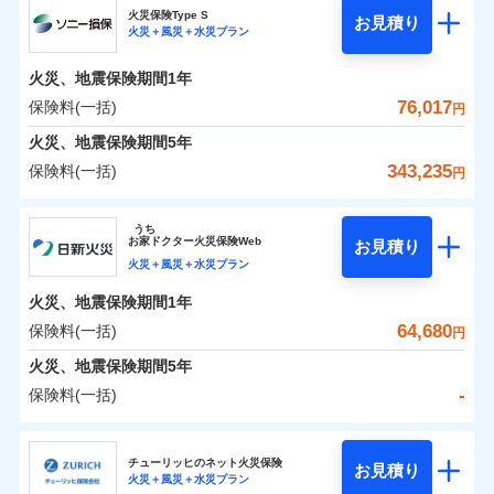
補償の範囲
？
03
POINT
ソニー損保の新ネット火災保険は、補償の組合せが自
火災保険Type S
お見積り
火災＋風災＋水災プラン
-
5,450
9,250
チューリッヒ保険会社のおすすめポイント
家財
由だから、必要な補償に絞って選べます。
円
円
火災
風災・雹（ひょ
しかも「地震上乗せ特約（全半損時のみ）」で、地震
落雷
う）災、雪災
火災、地震保険期間
1年
保険料（一括）内訳
01
火災
風災・雹（ひょ
POINT
破裂・爆発
の被害にも火災保険の保険金額に対して最大100％で備
落雷
う）災、雪災
76,017
保険料(一括)
円
破裂・爆発
えられます（一部損は対象外）。
水災
盗難
火災 1年
地震 1年
火災、地震保険期間
5年
ランキングをもっと見る
水濡れ
※1
水災
盗難
騒擾（じょう）
343,235
保険料(一括)
円
水濡れ
外部からの落下・
破損・汚損
イチオシ
02
POINT
補償の範囲
？
0
03
21,700
27,750
POINT
建物
円
円
円
騒擾（じょう）
飛来・衝突
ソニー損害保険株式会社
外部からの落下・
破損・汚損
うち
飛来・衝突
まさかのときも安心！全国の優良工務店とタッグを
お
家
ドクター火災保険Web
お見積り
0
6,550
9,250
ソニー損害保険株式会社のおすすめポイント
家財
円
組み、「高品質な修理」と「保険金のお支払」をワ
円
円
火災＋風災＋水災プラン
火災
風災・雹（ひょ
落雷
う）災、雪災
ンセットで提供する火災保険です。
火災、地震保険期間
1年
保険料（一括）内訳
01
補償内容
破裂・爆発
POINT
お客さまのニーズから補償を考え、設計することで
64,680
保険料(一括)
円
合理的な保険料を実現することができます。さらに
水災
盗難
火災 1年
地震 1年
火災、地震保険期間
5年
上半期
新規契約数ランキング
水濡れ
各種割引が充実！
免責金額（自己負
免責金額なし
※2
騒擾（じょう）
-
保険料(一括)
担額）
補償内容
大切な住まいを守るための各種サポート機能をご用
外部からの落下・
破損・汚損
イチオシ
02
POINT
0
30,746
27,750
建物
円
円
円
当社火災保険新規契約者数より算出[
年
飛来・衝突
月]（ドコモスマート保険
意、住宅トラブル応急サービス「すまいのサポート
日新火災海上保険株式会社
臨時費用
ナビ調べ）
24」、住まいをメンテナンスする際の無料の「リフ
火災、自然災害、盗難などトータルでカバーし、大
チューリッヒのネット火災保険
お見積り
損害防止費用
免責金額（自己負
火災＋風災＋水災プラン
免責金額なし
0
ォーム相談サービス」、「長期優良住宅の維持保全
8,271
9,250
日新火災海上保険株式会社のおすすめポイント
※1
家財
円
切な住まいをお守りします！
円
円