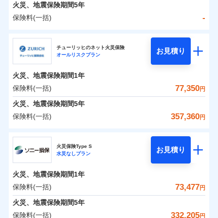
火災 1年
地震 1年
火災、地震保険期間
5年
-
保険料(一括)
0
36,111
27,750
建物
円
円
円
日新火災海上保険株式会社
チューリッヒのネット火災保険
お見積り
オールリスクプラン
0
10,924
9,250
日新火災海上保険株式会社のおすすめポイント
家財
円
円
円
火災、地震保険期間
1年
保険料（一括）内訳
01
POINT
77,350
保険料(一括)
円
火災 1年
地震 1年
火災、地震保険期間
5年
357,360
保険料(一括)
円
イチオシ
02
POINT
-
24,010
27,750
建物
円
円
チューリッヒ保険会社
ソニー損保の新ネット火災保険は、補償の組合せが自
火災保険Type S
お見積り
水災なしプラン
-
9,250
9,250
チューリッヒ保険会社のおすすめポイント
家財
由だから、必要な補償に絞って選べます。
円
円
しかも「地震上乗せ特約（全半損時のみ）」で、地震
火災、地震保険期間
1年
保険料（一括）内訳
01
POINT
の被害にも火災保険の保険金額に対して最大100％で備
73,477
保険料(一括)
円
えられます（一部損は対象外）。
火災 1年
地震 1年
火災、地震保険期間
5年
332,205
保険料(一括)
円