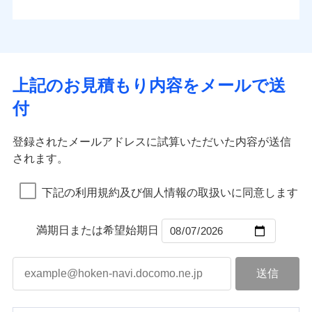
払込方法
お客さまのニーズから補償を考え、設計することで
水道管修理費用
※4
対面
口座振替
合理的な保険料を実現することができます。さらに
水災
盗難
地震火災費用
※5
銀行振込
上半期
新規契約数ランキング
水濡れ
各種割引が充実！
免責金額（自己負
始期日
2025/10/01
※1
免責金額なし
※1
騒擾（じょう）
担額）
補償内容
その他付帯される
大切な住まいを守るための各種サポート機能をご用
外部からの落下・
破損・汚損
一括払
イチオシ
02
修理付帯費用
POINT
費用の補償
当社火災保険新規契約者数より算出[
年
飛来・衝突
月]（ドコモスマート保険
意、住宅トラブル応急サービス「すまいのサポート
※1水災料率は最低リスク区分を適用
支払方法
年払い
上記のお見積もり内容をメールで送
臨時費用
ナビ調べ）
説明事項
※2雑危険（盗難を除く）および破汚
24」、住まいをメンテナンスする際の無料の「リフ
火災、自然災害、盗難などトータルでカバーし、大
月払い
損害防止費用
免責金額（自己負
損において、自己負担額5万円
インターネット割引
付
免責金額なし
ォーム相談サービス」、「長期優良住宅の維持保全
※1
切な住まいをお守りします！
担額）
残存物取片づけ費用
適用される割引
指定工務店割引
付帯される費用の
サポートサービス」をご提供します。
ネット申込
水まわりトラブル、カギ開け対応など「住まいのア
補償
募集文書番号
失火見舞費用
建築年割引
申込方法
郵送
登録されたメールアドレスに試算いただいた内容が送信
お家ドクター火災保険Web（すまいの保険）のお見
臨時費用
シスタンスサービス」が無料付帯
水道管修理費用
対面
されます。
積もり・お申込みはネットで完結！
損害防止費用
その他条件
指定工務店特約
補償の対象やお客さまの状況に応じたさまざまな割
※6
地震火災費用
上半期
新規契約数ランキング
ランキングをもっと見る
残存物取片づけ費用
付帯される費用保
引をご用意！
始期日
2026/08/01
険金
下記の利用規約及び個人情報の取扱いに同意します
失火見舞費用
すまいのサポート24
適用される割引
建築年割引
補償の範囲
？
03
POINT
当社火災保険新規契約者数より算出[
年
月]（ドコモスマート保険
水道管修理費用
リフォーム相談サービス
付帯サービス
※1破損・汚損の免責額5万円
ナビ調べ）
ドコモスマート保険ナビ編集部の評価
補償の範囲
付帯サービス
住まいの緊急かけつけサービス
地震火災費用
長期優良住宅の維持保全サポートサー
？
03
満期日または希望始期日
POINT
※2水まわりトラブル、カギ開け対
ビス
応、ガラス破損の場合に60分までの
火災
風災・雹（ひょ
簡易作業無料でご提供いたします。弊
保険証券の不発行に関する特約（500
クレジットカード
ソニー損保の新ネット火災保険は、補償の組合せが
適用される割引
落雷
う）災、雪災
社提携業者にて24時間365日受付。受
円）
クレジットカード
コンビニ払い
火災
補償内容
風災・雹（ひょ
破裂・爆発
自由だから、必要な補償に絞って選べます。
払込方法
付後、専門業者が対応に向かいます。
落雷
コンビニ払い
う）災、雪災
説明事項
口座振替
払込方法
ガラス破損の対応時間は9時～20時と
しかも、「地震上乗せ特約（全半損時のみ）」で、
破裂・爆発
その他条件
住まいのアシスタンスサービス
※2
口座振替
水災
銀行振込
盗難
なります。