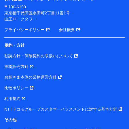
ります。
〒100-6150
※ dポイントクラブ会員ではないお客さま（2019年12
東京都千代田区永田町2丁目11番1号
月11日以降、一度もdポイントクラブ会員であったこと
山王パークタワー
がないお客さまに限る）に関する、2019年12月10日以
前に取得した個人データは、こちら の利用目的の範囲内
プライバシーポリシー
会社概要
に限って共同利用します。
規約・方針
当社は株式会社NTTドコモ・フィナンシャルグループ
との間で、以下のとおり個人データを共同利用しま
勧誘方針・保険契約の取扱いについて
す。
推奨販売方針
【共同して利用される利用データの項目】
当社または株式会社NTTドコモ・フィナンシャルグルー
お客さま本位の業務運営方針
プがサービス提供等を通じて取得した、以下の情報など
比較ポリシー
の個人データ
基本情報
利用規約
氏名、電話番号、メールアドレス、お客さまの識別子、属
NTTドコモグループカスタマーハラスメントに対する基本方針
性、連絡先、dポイントサービスのご利用に関する情報。例
として、dポイントカード番号、性別、年齢、家族構成、住
その他
所、dポイント残高、dポイント利用履歴などが含まれます。
利用情報