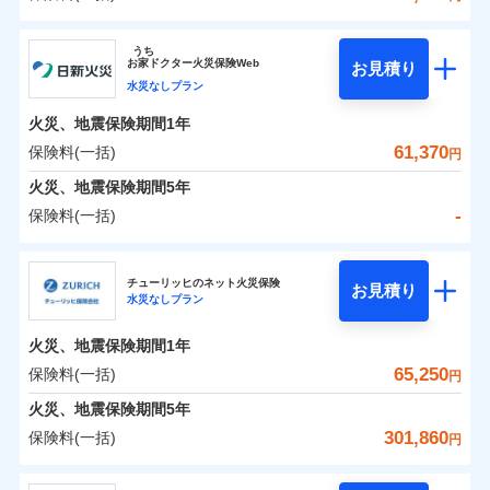
イチオシ
02
POINT
補償の範囲
？
0
03
29,200
27,750
POINT
建物
円
円
円
ソニー損害保険株式会社
うち
まさかのときも安心！全国の優良工務店とタッグを
お
家
ドクター火災保険Web
お見積り
0
11,150
9,250
ソニー損害保険株式会社のおすすめポイント
家財
円
組み、「高品質な修理」と「保険金のお支払」をワ
円
円
水災なしプラン
火災
風災・雹（ひょ
落雷
う）災、雪災
ンセットで提供する火災保険です。
火災、地震保険期間
1年
保険料（一括）内訳
01
破裂・爆発
POINT
お客さまのニーズから補償を考え、設計することで
61,370
保険料(一括)
円
合理的な保険料を実現することができます。さらに
水災
盗難
火災 1年
地震 1年
火災、地震保険期間
5年
水濡れ
各種割引が充実！
※1
騒擾（じょう）
-
保険料(一括)
大切な住まいを守るための各種サポート機能をご用
外部からの落下・
破損・汚損
イチオシ
02
POINT
0
29,419
27,750
建物
円
円
円
飛来・衝突
意、住宅トラブル応急サービス「すまいのサポート
日新火災海上保険株式会社
24」、住まいをメンテナンスする際の無料の「リフ
火災、自然災害、盗難などトータルでカバーし、大
チューリッヒのネット火災保険
お見積り
水災なしプラン
0
ォーム相談サービス」、「長期優良住宅の維持保全
7,058
9,250
日新火災海上保険株式会社のおすすめポイント
家財
円
切な住まいをお守りします！
円
円
サポートサービス」をご提供します。
水まわりトラブル、カギ開け対応など「住まいのア
火災、地震保険期間
1年
保険料（一括）内訳
01
POINT
お家ドクター火災保険Web（すまいの保険）のお見
シスタンスサービス」が無料付帯
65,250
保険料(一括)
円
積もり・お申込みはネットで完結！
補償の対象やお客さまの状況に応じたさまざまな割
火災 1年
地震 1年
火災、地震保険期間
5年
上半期
新規契約数ランキング
引をご用意！
301,860
保険料(一括)
円
イチオシ
02
POINT
補償の範囲
-
18,920
27,750
？
03
建物
POINT
円
円
当社火災保険新規契約者数より算出[
年
月]（ドコモスマート保険
チューリッヒ保険会社
ナビ調べ）