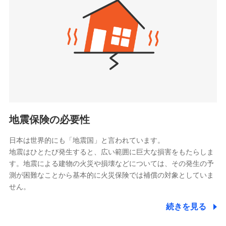
（https://www.zurichlife.co.jp/）
同意いただく必要があります。詳細について、以下をご確
東京海上日動あんしん生命保険株式会社
チューリッヒ保険会社で
認ください。
ドコモスマート保険ナビ編集部の評価
（https://www.tmn-anshin.co.jp/）
お見積もり
ドコモスマート保険ナビサービス利用規約
なないろ生命保険株式会社
（https://www.nanairolife.co.jp/）
当社による個人情報の取扱いについて（プライバシー
チューリッヒ保険会社の
全国の優良工務店とタッグを組み、「高品質な修理」
ポリシー）
日本生命保険相互会社
詳細を見る
と「保険金のお支払」をワンセットで提供する火災保
（https://www.nissay.co.jp）
険です。補償の選択は自由自在で、お申込みはPC・ス
はなさく生命保険株式会社
マホで24時間受付可能です。住宅トラブル応急サービ
見積もりや保険会社とのご契約に先立ち、当社が提供する
（https://www.life8739.co.jp/）
ドコモスマート保険ナビの利用規約と個人情報の取扱いに
ス「すまいのサポート24」は水まわり、玄関カギの紛
マニュライフ生命保険株式会社
同意いただく必要があります。詳細について、以下をご確
失、ハチの巣駆除等の住宅トラブルに対応していま
（https://www.manulife.co.jp/）
地震保険の必要性
認ください。
す。さらに大切な住まいを守るための各種サポート機
三井住友海上あいおい生命保険株式会社
ドコモスマート保険ナビサービス利用規約
能をご用意。住まいをメンテナンスする際の無料の
（https://www.msa-life.co.jp/）
日本は世界的にも「地震国」と言われています。
メットライフ生命株式会社
当社による個人情報の取扱いについて（プライバシー
「リフォーム相談サービス」、「長期優良住宅の維持
地震はひとたび発生すると、広い範囲に巨大な損害をもたらしま
(https://www.metlife.co.jp/)
ポリシー）
保全サポートサービス」をご提供しています。
す。地震による建物の火災や損壊などについては、その発生の予
メディケア生命保険株式会社
測が困難なことから基本的に火災保険では補償の対象としていま
（https://www.medicarelife.com/）
せん。
■少額短期保険
続きを見る
株式会社アシロ少額短期保険
日新火災海上保険株式会社で
(https://kailash.co.jp/)