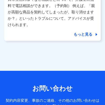
利用情報
料で電話相談ができます。（予約制） 例えば、「親
当社又は株式会社NTTドコモが提供する各種サービスなどの
ご契約・ご利用などに関する情報。例として、当社又は株式
が高額な商品を契約してしまったが、取り消せます
会社NTTドコモが提供する各種サービスのご契約状態・ご利
か？」といったトラブルについて、アドバイスが受
用履歴インターネット利用時の行動に関する情報、アプリケ
ーション利用時の行動に関する情報、購入されたサービスや
けられます。
商品の名称・購入場所・決済に関する情報、アンケートの回
答に関する情報などが含まれます。
もっと見る
保険関連サービス情報
当社又は株式会社NTTドコモが提供する保険関連サービスに
関して取得し、又は保有する情報。例として、見積請求受付
時、資料請求受付時又はユーザー登録受付時に提供いただい
た情報（氏名、住所、生年月日、性別、保険契約者と被保険
者の関係、保険加入の目的、保険商品の内容、保険料、保険
料のお支払方法、車のメーカーや走行距離などの情報、建物
の構造や築年数などの情報、ペットの種類や年齢など）及び
お客様との応対記録 （お客様に提示した比較見積の試算結
果情報、メールマガジンを提供した際のメール内容や送信履
歴の情報及び保険の更改案内等を提供した際のメール内容や
送信履歴などの情報）が含まれます。
お問い合わせ
保険契約情報
当社又は株式会社NTTドコモが取得し、又は保有する保険契
約に関する情報。例として、保険契約者及び被保険者の氏
契約内容変更、事故のご連絡、その他のお問い合わせは
名、住所、生年月日、性別、保険契約者と被保険者の関係、