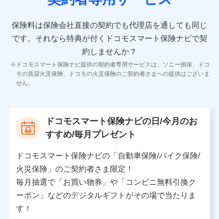
10.受託業務の 個人情報
受託業務の遂行およびこれらに準ずる業務の遂行のため
保険料は保険会社直接の契約でも代理店を通しても同じ
です。
それなら特典が付くドコモスマート保険ナビで契
11.マイカー通勤管理クラウド並びに法人向けASPサー
ビスに関してのお問い合わせ情報
約しませんか？
各種お問い合わせに対応するため
ドコモスマート保険ナビ提供の契約者専用サービスは、ソニー損保、ドコ
当社のサービスに関する情報提供や、皆様に有用なお知らせ
モの賃貸火災保険、ドコモの火災保険のご契約者さまへの提供はございま
をお送りするため
せん。
アンケートの送付のため
当社のサービスや媒体の運営改善に必要なデータを解析し、
分析するため
当社の対応品質向上やお問い合わせ内容の正確な把握のため
ドコモスマート保険ナビの日/今月のお
個人情報保護管理者の職名、連絡先
すすめ/毎月プレゼント
株式会社ドコモ・インシュアランス 営業部長
〒103-0013 東京都中央区日本橋人形町2-14-10 アー
ドコモスマート保険ナビの「自動車保険/バイク保険/
バンネット日本橋ビル 3F
火災保険」のご契約者さま限定！
株式会社ドコモ・インシュアランス
毎月抽選で「お買い物券」や「コンビニ無料引換ク
ーポン」などのデジタルギフトがその場で当たりま
個人情報の第三者提供について
す！
当社ではご本人の同意がある場合または法令に基づく場