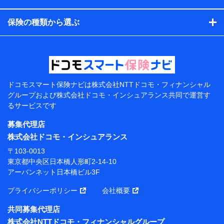
コンサルティングサービスの実施のため
アンケートやキャンペーン等の実施のため
保険の種類から選ぶ
上記に係る案内・手続き・管理等付帯業務を行うため
【当該個人データの管理について責任を有する者の名
称・住所・代表者名】
当該個人データを取り扱う各共同利用者（詳細は次のと
おり）
ドコモスマート保険ナビは
株式会社NTTドコモ・フィナンシャル
東京都千代田区永田町2丁目11番1号 山王パークタワー
グループおよび
株式会社ドコモ・インシュアランス共同で
運営す
株式会社NTTドコモ 代表取締役社長 前田 義晃
るサービスです
東京都中央区日本橋人形町2-14-10 アーバンネット日
募集代理店
本橋ビル 3F
株式会社ドコモ・インシュアランス
株式会社ドコモ・インシュアランス 代表取締役社
〒103-0013
長 吉村 忠義
東京都中央区日本橋人形町2-14-10
アーバンネット日本橋ビル3F
※ 当社および株式会社NTTドコモは、お客さまの情報
を利用させていただくにあたっては、「NTTドコモ パー
プライバシーポリシー
会社概要
ソナルデータ憲章」に定める行動原則を順守します 。
※ パーソナルデータダッシュボードの「第三者提供の
共同募集代理店
管理」の設定状態にかかわらず、共同利用する場合があ
株式会社NTTドコモ・フィナンシャルグループ