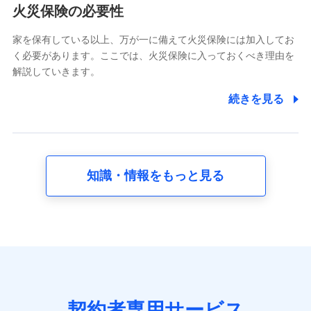
電話対応の品質向上およびお問合せ内容の正確な把握のため
火災保険の必要性
家を保有している以上、万が一に備えて火災保険には加入してお
6.採用応募者の個人情報
く必要があります。ここでは、火災保険に入っておくべき理由を
採用選考および入社手続を実施するため
解説していきます。
7.社員（従業者）の個人情報
続きを見る
人事･勤怠･健康・労務等の管理、給与支給、福利厚生・採用
退職関連処理等の各種手続きのため、当社と従業員または従
業員同士の連絡のため
知識・情報をもっと見る
8.取引先個人情報
取引先としての選定業務、営業情報の提供業務、契約締結手
続き業務、取引管理業務、およびこれらに準ずる業務の遂行
のため
9.お問い合わせ情報
各種お問い合わせに対応するため
契約者専用サービス