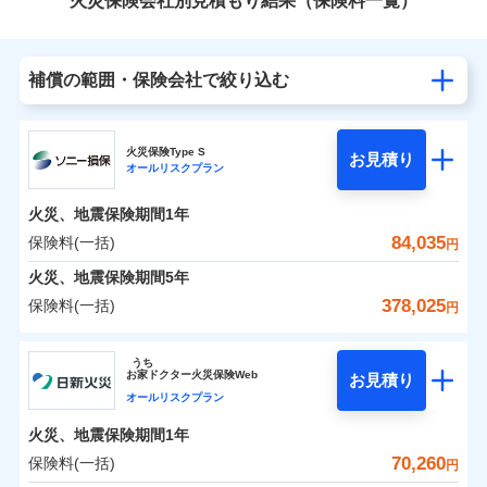
火災保険会社別見積もり結果（保険料一覧）
補償の範囲・保険会社で絞り込む
火災保険Type S
お見積り
オールリスクプラン
火災、地震保険期間
1年
84,035
保険料(一括)
円
火災、地震保険期間
5年
378,025
保険料(一括)
円
ソニー損害保険株式会社
うち
お
家
ドクター火災保険Web
お見積り
ソニー損害保険株式会社のおすすめポイント
オールリスクプラン
火災、地震保険期間
1年
保険料（一括）内訳
01
POINT
70,260
保険料(一括)
円