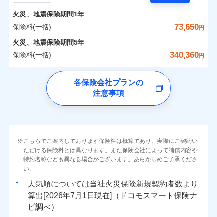
担額）
残存物取片づけ費用
付帯される費用の
サポートサービス」をご提供します。
水まわりトラブル、カギ開け対応など「住まいのア
補償
火災、地震保険期間
1年
失火見舞費用
保険料（一括）内訳
01
POINT
お家ドクター火災保険Web（すまいの保険）のお見
臨時費用
シスタンスサービス」が無料付帯
水道管修理費用
73,650
保険料(一括)
円
積もり・お申込みはネットで完結！
損害防止費用
補償の対象やお客さまの状況に応じたさまざまな割
地震火災費用
火災 1年
地震 1年
火災、地震保険期間
5年
上半期
新規契約数ランキング
ランキングをもっと見る
残存物取片づけ費用
付帯される費用保
引をご用意！
340,360
保険料(一括)
険金
円
失火見舞費用
適用される割引
建築年割引
イチオシ
02
POINT
補償の範囲
-
19,930
27,750
？
03
建物
POINT
円
円
当社火災保険新規契約者数より算出[
年
月]（ドコモスマート保険
水道管修理費用
チューリッヒ保険会社
ナビ調べ）
補償の範囲
付帯サービス
住まいの緊急かけつけサービス
地震火災費用
？
03
POINT
各保険会社プランの
ソニー損保の新ネット火災保険は、補償の組合せが自
注意事項
-
7,750
9,250
チューリッヒ保険会社のおすすめポイント
家財
由だから、必要な補償に絞って選べます。
円
円
火災
風災・雹（ひょ
保険証券の不発行に関する特約（500
クレジットカード
適用される割引
しかも「地震上乗せ特約（全半損時のみ）」で、地震
落雷
う）災、雪災
円）
コンビニ払い
保険料（一括）内訳
01
火災
補償内容
風災・雹（ひょ
POINT
破裂・爆発
払込方法
の被害にも火災保険の保険金額に対して最大100％で備
落雷
う）災、雪災
口座振替
破裂・爆発
えられます（一部損は対象外）。
その他条件
住まいのアシスタンスサービス
※2
水災
銀行振込
盗難
火災 1年
地震 1年
こちらでご案内しております保険料は概算であり、実際にご契約い
ランキングをもっと見る
水濡れ
免責金額（自己負
免責金額なし
ただける保険料とは異なります。また保険会社によって補償内容や
水災
※2
盗難
騒擾（じょう）
WEB見積もり+メールアドレス登録後
担額）
一括払
水濡れ
外部からの落下・
特約名称なども異なる場合がございます。あらかじめご了承くださ
破損・汚損
イチオシ
02
POINT
から4営業日+1日以降、お客さまが決
補償の範囲
？
0
03
27,400
27,750
POINT
建物
円
円
円
備考
騒擾（じょう）
飛来・衝突
支払方法
い。
年払い
済した時点で保険のお申し込みと完了
外部からの落下・
破損・汚損
臨時費用
となります。
月払い
飛来・衝突
まさかのときも安心！全国の優良工務店とタッグを
人気順については当社
新規契約者数より
損害防止費用
0
9,250
9,250
家財
円
組み、「高品質な修理」と「保険金のお支払」をワ
円
円
算出[
年
月
日現在]（ドコモスマート保険ナ
火災
風災・雹（ひょ
残存物取片づけ費用
付帯される費用保
ネット申込
クレジットカード
※3
落雷
う）災、雪災
ンセットで提供する火災保険です。
ビ調べ）
険金
失火見舞費用
※3
補償内容
破裂・爆発
申込方法
郵送
コンビニ払い