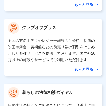
合を除き、第三者に提供いたしません。
もっと見る
業務の委託
当社は利用目的の達成に必要な範囲内において個人情報
クラブオフプラス
の取り扱いの全部または一部を委託する場合がありま
す。
全国の有名ホテルやレジャー施設のご優待、話題の
個人データの共同利用
映画や舞台・美術館などの前売り券の割引をはじめ
とした各種サービスを提供しております。国内外20
当社は株式会社NTTドコモとの間で、以下のとおり個
人データを共同利用します。
万以上の施設やサービスでご利用いただけます。
【共同して利用される利用データの項目】
もっと見る
当社又は株式会社NTTドコモがサービス提供等を通じて
取得した、以下の情報などの個人データ
基本情報
氏名、電話番号、メールアドレス、お客さまの識別子、属
暮らしの法律相談ダイヤル
性、連絡先、dポイントサービスのご利用に関する情報。例
として、dポイントカード番号、性別、年齢、家族構成、住
所、dポイント残高、dポイント利用履歴などが含まれます。
日常生活の様々なご相談ごとについて、弁護士に無