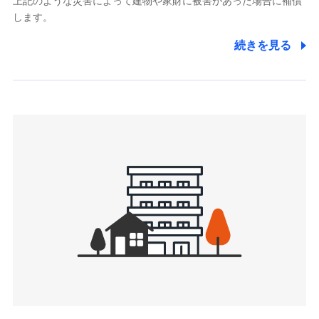
上記のような災害によって建物や家財に被害があった場合に補償
関する情報を提供し、金融商品等の契約を勧奨するため、ま
します。
た維持管理等の委託業務遂行のため、またそれらに付帯、関
連する当社および提携会社のサービスを案内、提供するため
続きを見る
（なお、当社は複数の保険会社と取引があり、取得した個人
情報を取引のある他の保険会社の商品・サービスをご提案す
るために利用させていただくことがあります。）
上記に係る連絡・手続き・管理等付帯業務を行うため
3.セミナー募集サイトから取得した個人情報
各種セミナーの案内、開催のため
上記に係る連絡・手続き・管理等付帯業務を行うため
4.家族・友達紹介にて取得した個人情報
被紹介者への連絡、及び当社と取引のあるもしくは委託を受
けている保険会社・提携会社の保険その他に関する情報を提
供し、金融商品等の契約を勧奨するため
アンケートやキャンペーン等の実施のため
上記に係る連絡・手続き・管理等付帯業務を行うため
5.通話録音にて取得する情報