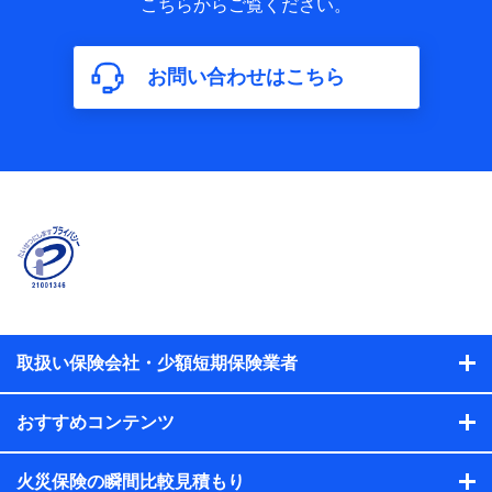
こちらからご覧ください。
保険加入の目的、保険商品の内容、保険料、保険料のお支払
方法、車のメーカーや走行距離などの情報、建物の構造や築
年数などの情報、ペットの種類や年齢などの情報などが含ま
お問い合わせはこちら
れます。
【共同して利用する者の範囲】
当社
株式会社NTTドコモ
【利用する者の利用目的】
当社又は株式会社NTTドコモが提供する保険関連サービスに
おけるユーザ登録受付および管理のため
当社又は株式会社NTTドコモと取引のあるもしくは委託を受
けている保険会社・提携会社の保険その他に関する情報を提
供するため、また維持管理等の委託業務遂行のため、またそ
れらに付帯、関連する当社、株式会社NTTドコモおよび提携
会社のサービスを案内、提供するため
取扱い保険会社・少額短期保険業者
（各サービスで取得したサービス利用履歴、ウェブサイトの
閲覧履歴、購買履歴、ご契約内容等のパーソナルデータを分
おすすめコンテンツ
析して、お客さまの趣味・嗜好・傾向に応じたサービス・商
品等に関するご提案や広告の配信等を行うことがありま
す。）
火災保険の瞬間比較見積もり
各種セミナーの開催のため