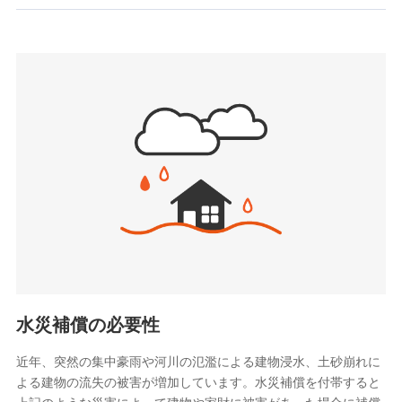
お見積もり
SBIいきいき少額短期保険会社 (https://www.i-
sedai.com/)
見積もりや保険会社とのご契約に先立ち、当社が提供する
SBIペット少額短期保険株式会社
ドコモスマート保険ナビの利用規約と個人情報の取扱いに
(https://www.sbipet-ssi.co.jp/)
同意いただく必要があります。詳細について、以下をご確
SBIリスタ少額短期保険会社
認ください。
(https://www.jishin.co.jp/)
スマートプラス少額短期保険株式会社
ドコモスマート保険ナビサービス利用規約
（https://www.smartplus-insurance.com/）
当社による個人情報の取扱いについて（プライバシー
チューリッヒ少額短期保険株式会社
ポリシー）
(https://www.zurichssi.co.jp/)
Tokio Marine X少額短期保険株式会社
(https://www.tokiomarine-x.co.jp/)
ペットメディカルサポート株式会社
(https://pshoken.co.jp/)
リトルファミリー少額短期保険株式会社
(https://www.littlefamily-ssi.com/)
水災補償の必要性
2.共同募集を行う代理店から受領する個人情報
近年、突然の集中豪雨や河川の氾濫による建物浸水、土砂崩れに
よる建物の流失の被害が増加しています。水災補償を付帯すると
郵便、電話、およびＥメール等により、当社と取引のあるも
しくは委託を受けている保険会社・提携会社の保険その他に