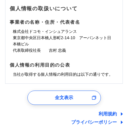
地震の被害にも最大100％で備えられます。
ランキングをもっと見る
水濡れ
免責金額（自己負
銀行振込
※3クレジットカード会社の分割払い
※1
免責金額なし
水災
※1
盗難
騒擾（じょう）
個人情報の取扱いについて
WEB見積もり+メールアドレス登録後
担額）
が可能なことがあります。詳しくは各
一括払
水濡れ
外部からの落下・
破損・汚損
から4営業日+1日以降、お客さまが決
※1
クレジットカード会社にご確認くださ
備考
騒擾（じょう）
一括払
飛来・衝突
支払方法
年払い
済した時点で保険のお申し込みと完了
外部からの落下・
破損・汚損
い。
事業者の名称・住所・代表者名
臨時費用
支払方法
年払い
となります。
月払い
飛来・衝突
損害防止費用
月払い
株式会社ドコモ・インシュアランス
ソニー損害保険株式会社で
募集文書番号
残存物取片づけ費用
付帯される費用保
ネット申込
クレジットカード
東京都中央区日本橋人形町2-14-10 アーバンネット日
※3
お見積もり
険金
失火見舞費用
ネット申込
※2
補償内容
申込方法
本橋ビル
郵送
コンビニ払い
払込方法
水道管修理費用
申込方法
郵送
※3
代表取締役社長 吉村 忠義
対面
口座振替
見積もりや保険会社とのご契約に先立ち、当社が提供する
地震火災費用
対面
※4
銀行振込
上半期
新規契約数ランキング
免責金額（自己負
ドコモスマート保険ナビの利用規約と個人情報の取扱いに
始期日
2025/10/01
免責金額なし
個人情報の利用目的の公表
担額）
同意いただく必要があります。詳細について、以下をご確
補償内容
その他付帯される
始期日
2024/10/01
一括払
修理付帯費用
ドコモスマート保険ナビ編集部の評価
費用の補償
認ください。
当社火災保険新規契約者数より算出[
当社が取得する個人情報の利用目的は以下の通りです。
年
月]（ドコモスマート保険
※1雑危険（盗難を除く）および破汚
支払方法
年払い
説明事項
臨時費用
ナビ調べ）
損において、自己負担額5万円
※1損害割合が30%未満の場合は定率
ドコモスマート保険ナビサービス利用規約
月払い
損害防止費用
免責金額（自己負
インターネット割引
払、水災料率は最低リスク区分を適用
チューリッヒのネット火災保険は
ダイレクト型でネッ
1.見積請求受付時、資料請求受付時、ユーザー登録受
免責金額なし
当社による個人情報の取扱いについて（プライバシー
担額）
※2破損・汚損、水ぬれは自己負担額
残存物取片づけ費用
適用される割引
指定工務店割引
付時
付帯される費用の
募集文書番号
ト完結のお手続き・リーズナブルな保険料
に加え、
火
ポリシー）
ネット申込
全文表示
5万円 建物が築15年以上または建築
補償
失火見舞費用
建築年割引
災に対する補償に加え、すべてのプランに盗難等がつ
ユーザー登録受付および、管理のため
申込方法
年不明の場合、風災・雹（ひょう）
郵送
臨時費用
水道管修理費用
郵便、電話、およびＥメール等により、当社と取引のあるも
いており、
社会問題などを考慮された幅広い補償が特
災・雪災の自己負担額は5万円
対面
損害防止費用
しくは委託を受けている保険会社・提携会社の保険その他に
その他条件
指定工務店特約
※5
利用規約
地震火災費用
※3失火見舞費用の取扱いはなし
長です。
失火見舞金など付帯される費用保険金も多
ランキングをもっと見る
関する情報を提供し、金融商品等の契約を勧奨するため、ま
残存物取片づけ費用
付帯される費用保
説明事項
※4水道管修理費用の取扱いはなし
プライバシーポリシー
く、ダイレクトでありながら充実した補償が魅力で
始期日
2026/08/01
た維持管理等の委託業務遂行のため、またそれらに付帯、関
険金
（破損・汚損等危険補償特約で補償対
失火見舞費用
すまいのサポート24
適用される割引
建築年割引