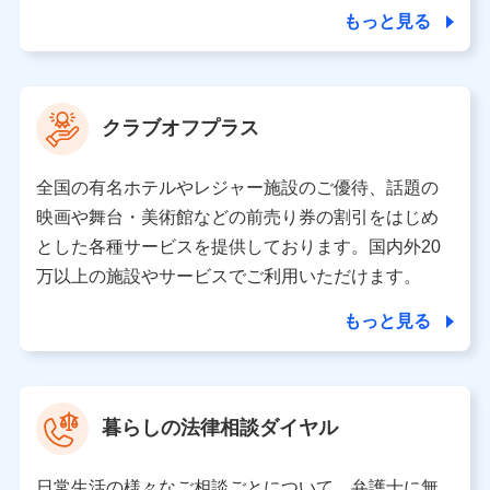
合を除き、第三者に提供いたしません。
もっと見る
業務の委託
当社は利用目的の達成に必要な範囲内において個人情報
クラブオフプラス
の取り扱いの全部または一部を委託する場合がありま
す。
全国の有名ホテルやレジャー施設のご優待、話題の
個人データの共同利用
映画や舞台・美術館などの前売り券の割引をはじめ
とした各種サービスを提供しております。国内外20
当社は株式会社NTTドコモとの間で、以下のとおり個
人データを共同利用します。
万以上の施設やサービスでご利用いただけます。
【共同して利用される利用データの項目】
もっと見る
当社又は株式会社NTTドコモがサービス提供等を通じて
取得した、以下の情報などの個人データ
基本情報
氏名、電話番号、メールアドレス、お客さまの識別子、属
暮らしの法律相談ダイヤル
性、連絡先、dポイントサービスのご利用に関する情報。例
として、dポイントカード番号、性別、年齢、家族構成、住
所、dポイント残高、dポイント利用履歴などが含まれます。
日常生活の様々なご相談ごとについて、弁護士に無