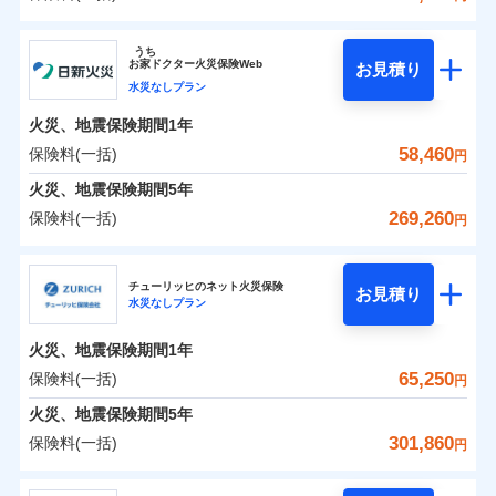
イチオシ
02
POINT
補償の範囲
？
0
03
29,200
27,750
POINT
建物
円
円
円
ソニー損害保険株式会社
うち
まさかのときも安心！全国の優良工務店とタッグを
お
家
ドクター火災保険Web
お見積り
0
11,150
9,250
ソニー損害保険株式会社のおすすめポイント
家財
円
組み、「高品質な修理」と「保険金のお支払」をワ
円
円
水災なしプラン
火災
風災・雹（ひょ
落雷
う）災、雪災
ンセットで提供する火災保険です。
火災、地震保険期間
1年
保険料（一括）内訳
01
破裂・爆発
POINT
お客さまのニーズから補償を考え、設計することで
58,460
保険料(一括)
円
合理的な保険料を実現することができます。さらに
水災
盗難
火災 1年
地震 1年
火災、地震保険期間
5年
水濡れ
各種割引が充実！
※1
騒擾（じょう）
269,260
保険料(一括)
円
大切な住まいを守るための各種サポート機能をご用
外部からの落下・
破損・汚損
イチオシ
02
POINT
0
22,813
27,750
建物
円
円
円
飛来・衝突
意、住宅トラブル応急サービス「すまいのサポート
日新火災海上保険株式会社
24」、住まいをメンテナンスする際の無料の「リフ
火災、自然災害、盗難などトータルでカバーし、大
チューリッヒのネット火災保険
お見積り
水災なしプラン
0
ォーム相談サービス」、「長期優良住宅の維持保全
7,058
9,250
日新火災海上保険株式会社のおすすめポイント
家財
円
切な住まいをお守りします！
円
円
サポートサービス」をご提供します。
水まわりトラブル、カギ開け対応など「住まいのア
火災、地震保険期間
1年
保険料（一括）内訳
01
POINT
お家ドクター火災保険Web（すまいの保険）のお見
シスタンスサービス」が無料付帯
65,250
保険料(一括)
円
積もり・お申込みはネットで完結！
補償の対象やお客さまの状況に応じたさまざまな割
火災 1年
地震 1年
火災、地震保険期間
5年
上半期
新規契約数ランキング
引をご用意！
301,860
保険料(一括)
円
イチオシ
02
POINT
補償の範囲
0
16,010
27,750
？
03
建物
円
POINT
円
円
当社火災保険新規契約者数より算出[
年
月]（ドコモスマート保険
チューリッヒ保険会社
ナビ調べ）