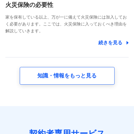
電話対応の品質向上およびお問合せ内容の正確な把握のため
火災保険の必要性
家を保有している以上、万が一に備えて火災保険には加入してお
6.採用応募者の個人情報
く必要があります。ここでは、火災保険に入っておくべき理由を
採用選考および入社手続を実施するため
解説していきます。
7.社員（従業者）の個人情報
続きを見る
人事･勤怠･健康・労務等の管理、給与支給、福利厚生・採用
退職関連処理等の各種手続きのため、当社と従業員または従
業員同士の連絡のため
知識・情報をもっと見る
8.取引先個人情報
取引先としての選定業務、営業情報の提供業務、契約締結手
続き業務、取引管理業務、およびこれらに準ずる業務の遂行
のため
9.お問い合わせ情報
各種お問い合わせに対応するため
契約者専用サービス