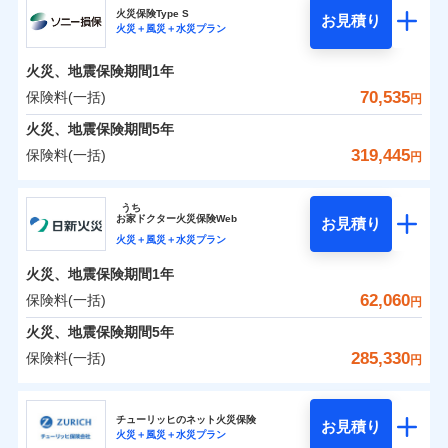
補償の範囲
？
03
POINT
ソニー損保の新ネット火災保険は、補償の組合せが自
火災保険Type S
お見積り
火災＋風災＋水災プラン
0
5,450
9,250
チューリッヒ保険会社のおすすめポイント
家財
円
由だから、必要な補償に絞って選べます。
円
円
火災
風災・雹（ひょ
しかも「地震上乗せ特約（全半損時のみ）」で、地震
落雷
う）災、雪災
火災、地震保険期間
1年
保険料（一括）内訳
01
火災
風災・雹（ひょ
POINT
破裂・爆発
の被害にも火災保険の保険金額に対して最大100％で備
落雷
う）災、雪災
70,535
保険料(一括)
円
破裂・爆発
えられます（一部損は対象外）。
水災
盗難
火災 1年
地震 1年
火災、地震保険期間
5年
ランキングをもっと見る
水濡れ
※1
水災
盗難
騒擾（じょう）
319,445
保険料(一括)
円
水濡れ
外部からの落下・
破損・汚損
イチオシ
02
POINT
補償の範囲
？
0
03
21,700
27,750
POINT
建物
円
円
円
騒擾（じょう）
飛来・衝突
ソニー損害保険株式会社
外部からの落下・
破損・汚損
うち
飛来・衝突
まさかのときも安心！全国の優良工務店とタッグを
お
家
ドクター火災保険Web
お見積り
0
6,550
9,250
ソニー損害保険株式会社のおすすめポイント
家財
円
組み、「高品質な修理」と「保険金のお支払」をワ
円
円
火災＋風災＋水災プラン
火災
風災・雹（ひょ
落雷
う）災、雪災
ンセットで提供する火災保険です。
火災、地震保険期間
1年
保険料（一括）内訳
01
補償内容
破裂・爆発
POINT
お客さまのニーズから補償を考え、設計することで
62,060
保険料(一括)
円
合理的な保険料を実現することができます。さらに
水災
盗難
火災 1年
地震 1年
火災、地震保険期間
5年
上半期
新規契約数ランキング
水濡れ
各種割引が充実！
免責金額（自己負
免責金額なし
※2
騒擾（じょう）
285,330
保険料(一括)
担額）
円
補償内容
大切な住まいを守るための各種サポート機能をご用
外部からの落下・
破損・汚損
イチオシ
02
POINT
0
25,264
27,750
建物
円
円
円
当社火災保険新規契約者数より算出[
年
飛来・衝突
月]（ドコモスマート保険
意、住宅トラブル応急サービス「すまいのサポート
日新火災海上保険株式会社
臨時費用
ナビ調べ）
24」、住まいをメンテナンスする際の無料の「リフ
火災、自然災害、盗難などトータルでカバーし、大
チューリッヒのネット火災保険
お見積り
損害防止費用
免責金額（自己負
火災＋風災＋水災プラン
免責金額なし
0
ォーム相談サービス」、「長期優良住宅の維持保全
8,271
9,250
日新火災海上保険株式会社のおすすめポイント
※1
家財
円
切な住まいをお守りします！
円
円