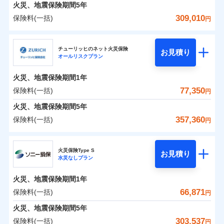
火災 1年
地震 1年
火災、地震保険期間
5年
309,010
保険料(一括)
円
0
29,505
27,750
建物
円
円
円
日新火災海上保険株式会社
チューリッヒのネット火災保険
お見積り
オールリスクプラン
0
10,924
9,250
日新火災海上保険株式会社のおすすめポイント
家財
円
円
円
火災、地震保険期間
1年
保険料（一括）内訳
01
POINT
77,350
保険料(一括)
円
火災 1年
地震 1年
火災、地震保険期間
5年
357,360
保険料(一括)
円
イチオシ
02
POINT
0
21,100
27,750
建物
円
円
円
チューリッヒ保険会社
ソニー損保の新ネット火災保険は、補償の組合せが自
火災保険Type S
お見積り
水災なしプラン
0
9,250
9,250
チューリッヒ保険会社のおすすめポイント
家財
円
由だから、必要な補償に絞って選べます。
円
円
しかも「地震上乗せ特約（全半損時のみ）」で、地震
火災、地震保険期間
1年
保険料（一括）内訳
01
POINT
の被害にも火災保険の保険金額に対して最大100％で備
66,871
保険料(一括)
円
えられます（一部損は対象外）。
火災 1年
地震 1年
火災、地震保険期間
5年
303,537
保険料(一括)
円