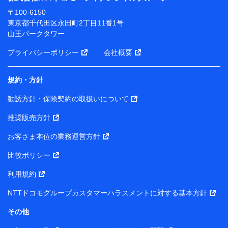
ります。
〒100-6150
※ dポイントクラブ会員ではないお客さま（2019年12
東京都千代田区永田町2丁目11番1号
月11日以降、一度もdポイントクラブ会員であったこと
山王パークタワー
がないお客さまに限る）に関する、2019年12月10日以
前に取得した個人データは、こちら の利用目的の範囲内
プライバシーポリシー
会社概要
に限って共同利用します。
規約・方針
当社は株式会社NTTドコモ・フィナンシャルグループ
との間で、以下のとおり個人データを共同利用しま
勧誘方針・保険契約の取扱いについて
す。
推奨販売方針
【共同して利用される利用データの項目】
当社または株式会社NTTドコモ・フィナンシャルグルー
お客さま本位の業務運営方針
プがサービス提供等を通じて取得した、以下の情報など
比較ポリシー
の個人データ
基本情報
利用規約
氏名、電話番号、メールアドレス、お客さまの識別子、属
NTTドコモグループカスタマーハラスメントに対する基本方針
性、連絡先、dポイントサービスのご利用に関する情報。例
として、dポイントカード番号、性別、年齢、家族構成、住
その他
所、dポイント残高、dポイント利用履歴などが含まれます。
利用情報