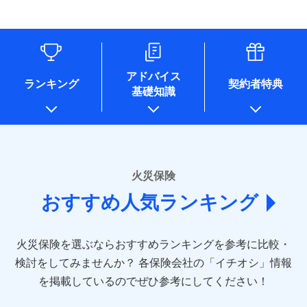
す。
連する当社および提携会社のサービスを案内、提供するため
象となる場合があります。）
水道管修理費用
リフォーム相談サービス
ドコモスマート保険ナビ編集部の評価
（なお、当社は複数の保険会社と取引があり、取得した個人
付帯サービス
※1破損・汚損の免責額5万円
※5地震火災費用の取扱いはなし
付帯サービス
住まいの緊急かけつけサービス
地震火災費用
長期優良住宅の維持保全サポートサー
情報を取引のある他の保険会社の商品・サービスをご提案す
※2水まわりトラブル、カギ開け対
※6火災・風災等の事故により建物に
ビス
るために利用させていただくことがあります。）
応、ガラス破損の場合に60分までの
損害が生じたとき、日新火災がご案内
ソニー損保の新ネット火災保険は、補償の組合せが
各種セミナーの開催のため
簡易作業無料でご提供いたします。弊
保険証券の不発行に関する特約（500
クレジットカード
する修理業者（指定工務店）が建物の
適用される割引
自由だから、必要な補償に絞って選べます。
コンサルティングサービスの実施のため
社提携業者にて24時間365日受付。受
円）
クレジットカード
修理を行います。
コンビニ払い
アドバイス
補償内容
チューリッヒ保険会社で
アンケートやキャンペーン等の実施のため
払込方法
付後、専門業者が対応に向かいます。
ランキング
契約者特典
しかも、「地震上乗せ特約（全半損時のみ）」で、
コンビニ払い
説明事項
口座振替
基礎知識
上記に係る案内・手続き・管理等付帯業務を行うため
お見積もり
払込方法
ガラス破損の対応時間は9時～20時と
その他条件
住まいのアシスタンスサービス
地震の被害にも最大100％で備えられます。
※2
募集文書番号
口座振替
銀行振込
* 当社が委託を受けている保険会社の情報は、保険会社
なります。
免責金額（自己負
銀行振込
※3クレジットカード会社の分割払い
のホームページに掲載しておりますので、ご確認くださ
チューリッヒ保険会社の
免責金額なし
WEB見積もり+メールアドレス登録後
担額）
が可能なことがあります。詳しくは各
一括払
詳細を見る
い。
から4営業日+1日以降、お客さまが決
クレジットカード会社にご確認くださ
備考
一括払
支払方法
年払い
済した時点で保険のお申し込みと完了
い。
臨時費用
支払方法
年払い
■損害保険
となります。
月払い
火災保険
見積もりや保険会社とのご契約に先立ち、当社が提供する
ソニー損害保険株式会社で
損害防止費用
月払い
あいおいニッセイ同和損害保険株式会社
募集文書番号
ドコモスマート保険ナビの利用規約と個人情報の取扱いに
お見積もり
ドコモスマート保険ナビ編集部の評価
残存物取片づけ費用
付帯される費用保
おすすめ人気ランキング
(https://www.aioinissaydowa.co.jp/)
ネット申込
クレジットカード
※3
同意いただく必要があります。詳細について、以下をご確
険金
失火見舞費用
ネット申込
アクサ損害保険株式会社 (https://www.axa-
※2
申込方法
郵送
コンビニ払い
認ください。
払込方法
direct.co.jp/)
水道管修理費用
申込方法
郵送
※3
全国の優良工務店とタッグを組み、「高品質な修理」
見積もりや保険会社とのご契約に先立ち、当社が提供する
対面
口座振替
ドコモスマート保険ナビサービス利用規約
火災保険を選ぶならおすすめランキングを参考に比較・
アニコム損害保険株式会社 (https://www.anicom-
地震火災費用
対面
ドコモスマート保険ナビの利用規約と個人情報の取扱いに
※4
と「保険金のお支払」をワンセットで提供する火災保
銀行振込
当社による個人情報の取扱いについて（プライバシー
sompo.co.jp/)
同意いただく必要があります。詳細について、以下をご確
検討をしてみませんか？
始期日
2025/10/01
各保険会社の「イチオシ」情報
険です。補償の選択は自由自在で、お申込みはPC・ス
ポリシー）
東京海上ダイレクト損害保険株式会社
その他付帯される
認ください。
始期日
2024/10/01
一括払
マホで24時間受付可能です。住宅トラブル応急サービ
を掲載しているのでぜひ参考にしてください！
修理付帯費用
ドコモスマート保険ナビ編集部の評価
費用の補償
(https://www.e-design.net/)
説明事項
※1水災料率は最低リスク区分を適用
支払方法
ドコモスマート保険ナビサービス利用規約
年払い
ス「すまいのサポート24」は水まわり、玄関カギの紛
AIG損害保険株式会社
※1破損・汚損、水ぬれは自己負担額