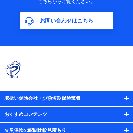
こちらからご覧ください。
保険加入の目的、保険商品の内容、保険料、保険料のお支払
方法、車のメーカーや走行距離などの情報、建物の構造や築
年数などの情報、ペットの種類や年齢などの情報などが含ま
お問い合わせはこちら
れます。
【共同して利用する者の範囲】
当社
株式会社NTTドコモ
【利用する者の利用目的】
当社又は株式会社NTTドコモが提供する保険関連サービスに
おけるユーザ登録受付および管理のため
当社又は株式会社NTTドコモと取引のあるもしくは委託を受
けている保険会社・提携会社の保険その他に関する情報を提
供するため、また維持管理等の委託業務遂行のため、またそ
れらに付帯、関連する当社、株式会社NTTドコモおよび提携
会社のサービスを案内、提供するため
取扱い保険会社・少額短期保険業者
（各サービスで取得したサービス利用履歴、ウェブサイトの
閲覧履歴、購買履歴、ご契約内容等のパーソナルデータを分
おすすめコンテンツ
析して、お客さまの趣味・嗜好・傾向に応じたサービス・商
品等に関するご提案や広告の配信等を行うことがありま
す。）
火災保険の瞬間比較見積もり
各種セミナーの開催のため