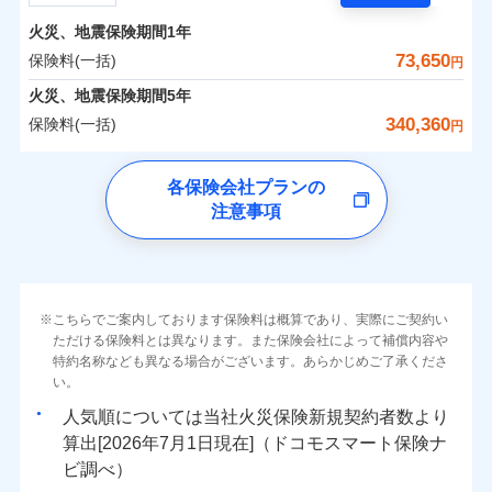
担額）
残存物取片づけ費用
付帯される費用の
サポートサービス」をご提供します。
水まわりトラブル、カギ開け対応など「住まいのア
補償
火災、地震保険期間
1年
失火見舞費用
保険料（一括）内訳
01
POINT
お家ドクター火災保険Web（すまいの保険）のお見
臨時費用
シスタンスサービス」が無料付帯
水道管修理費用
73,650
保険料(一括)
円
積もり・お申込みはネットで完結！
損害防止費用
補償の対象やお客さまの状況に応じたさまざまな割
地震火災費用
火災 1年
地震 1年
火災、地震保険期間
5年
上半期
新規契約数ランキング
ランキングをもっと見る
残存物取片づけ費用
付帯される費用保
引をご用意！
340,360
保険料(一括)
険金
円
失火見舞費用
適用される割引
建築年割引
イチオシ
02
POINT
補償の範囲
0
17,310
27,750
？
03
建物
円
POINT
円
円
当社火災保険新規契約者数より算出[
年
月]（ドコモスマート保険
水道管修理費用
チューリッヒ保険会社
ナビ調べ）
補償の範囲
付帯サービス
住まいの緊急かけつけサービス
地震火災費用
？
03
POINT
各保険会社プランの
ソニー損保の新ネット火災保険は、補償の組合せが自
注意事項
0
7,750
9,250
チューリッヒ保険会社のおすすめポイント
家財
円
由だから、必要な補償に絞って選べます。
円
円
火災
風災・雹（ひょ
保険証券の不発行に関する特約（500
クレジットカード
適用される割引
しかも「地震上乗せ特約（全半損時のみ）」で、地震
落雷
う）災、雪災
円）
コンビニ払い
保険料（一括）内訳
01
火災
補償内容
風災・雹（ひょ
POINT
破裂・爆発
払込方法
の被害にも火災保険の保険金額に対して最大100％で備
落雷
う）災、雪災
口座振替
破裂・爆発
えられます（一部損は対象外）。
その他条件
住まいのアシスタンスサービス
※2
水災
銀行振込
盗難
火災 1年
地震 1年
こちらでご案内しております保険料は概算であり、実際にご契約い
ランキングをもっと見る
水濡れ
免責金額（自己負
免責金額なし
ただける保険料とは異なります。また保険会社によって補償内容や
水災
※2
盗難
騒擾（じょう）
WEB見積もり+メールアドレス登録後
担額）
一括払
水濡れ
外部からの落下・
特約名称なども異なる場合がございます。あらかじめご了承くださ
破損・汚損
イチオシ
02
POINT
から4営業日+1日以降、お客さまが決
補償の範囲
？
0
03
27,400
27,750
POINT
建物
円
円
円
備考
騒擾（じょう）
飛来・衝突
支払方法
い。
年払い
済した時点で保険のお申し込みと完了
外部からの落下・
破損・汚損
臨時費用
となります。
月払い
飛来・衝突
まさかのときも安心！全国の優良工務店とタッグを
人気順については当社
新規契約者数より
損害防止費用
0
9,250
9,250
家財
円
組み、「高品質な修理」と「保険金のお支払」をワ
円
円
算出[
年
月
日現在]（ドコモスマート保険ナ
火災
風災・雹（ひょ
残存物取片づけ費用
付帯される費用保
ネット申込
クレジットカード
※3
落雷
う）災、雪災
ンセットで提供する火災保険です。
ビ調べ）
険金
失火見舞費用
※3
補償内容
破裂・爆発
申込方法
郵送
コンビニ払い