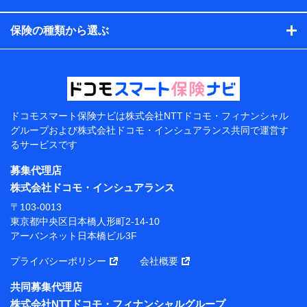
コンサルティングサービスの実施のため
アンケートやキャンペーン等の実施のため
保険の種類から選ぶ
上記に係る案内・手続き・管理等付帯業務を行うため
【当該個人データの管理について責任を有する者の名
称・住所・代表者名】
当該個人データを取り扱う各共同利用者（詳細は次のと
おり）
ドコモスマート保険ナビは
株式会社NTTドコモ・フィナンシャル
東京都千代田区永田町2丁目11番1号 山王パークタワー
グループおよび
株式会社ドコモ・インシュアランス共同で
運営す
株式会社NTTドコモ 代表取締役社長 前田 義晃
るサービスです
東京都中央区日本橋人形町2-14-10 アーバンネット日
募集代理店
本橋ビル 3F
株式会社ドコモ・インシュアランス
株式会社ドコモ・インシュアランス 代表取締役社
〒103-0013
長 吉村 忠義
東京都中央区日本橋人形町2-14-10
アーバンネット日本橋ビル3F
※ 当社および株式会社NTTドコモは、お客さまの情報
を利用させていただくにあたっては、「NTTドコモ パー
プライバシーポリシー
会社概要
ソナルデータ憲章」に定める行動原則を順守します 。
※ パーソナルデータダッシュボードの「第三者提供の
共同募集代理店
管理」の設定状態にかかわらず、共同利用する場合があ
株式会社NTTドコモ・フィナンシャルグループ