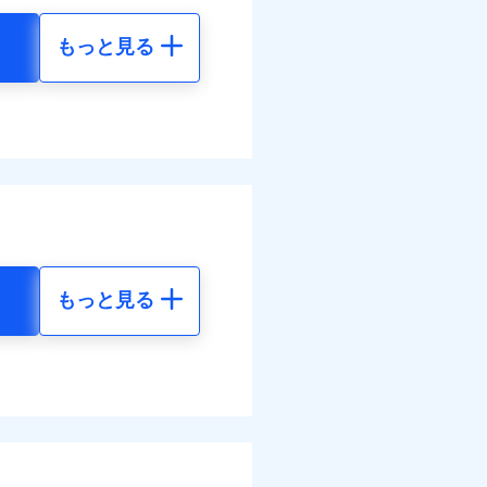
もっと見る
地震 5年
金のお支払」をワンセッ
調べ）
50
35,550
円
円
括払
払い
できます。さらに各種割
払い
00
11,850
円
円
すまいのサポート24」、
ット申込
括払
の維持保全サポートサー
送
払い
面
払い
結！
もっと見る
地震 5年
0/01
ット申込
送
87
35,550
災料率は最低リスク区分を適
円
円
面
危険（盗難を除く）および破
8/01
おいて、自己負担額5万円
73
11,850
円
円
調べ）
損・汚損の免責額5万円