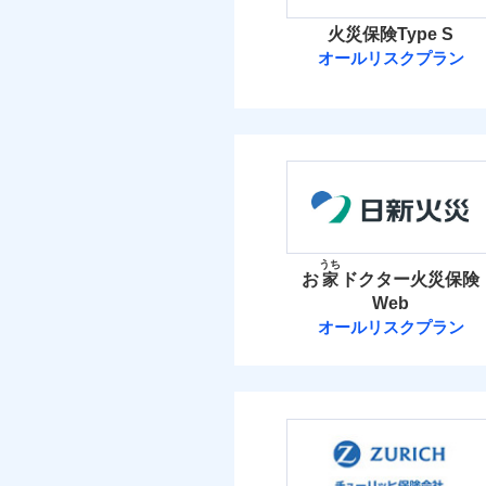
火災保険Type S
オールリスクプラン
ソニー損害保険
ソニー損害保険株式
保険料（
01
POINT
火災 1
うち
お
家
ドクター火災保険
Web
27
建物
オールリスクプラン
日新火災海上保
10
家財
日新火災海上保険株
保険料（
01
POINT