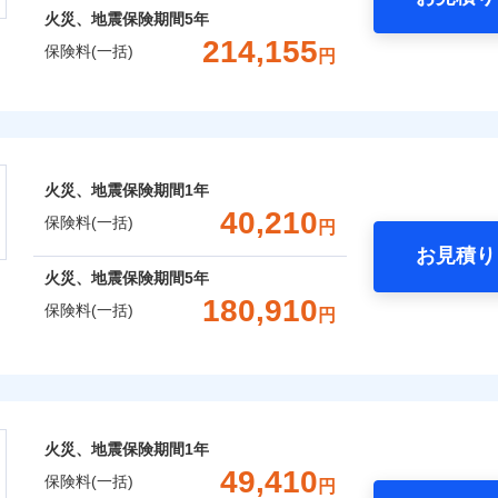
火災、地震保険期間
5年
214,155
保険料(一括)
円
株式会社
会社のおすすめポイント
火災、地震保険期間
1年
一括）内訳
40,210
保険料(一括)
円
お見積り
年
地震 1年
火災 5年
火災、地震保険期間
5年
180,910
保険料(一括)
円
,526
7,580
119,4
建物
円
円
険株式会社
,900
2,530
47,3
家財
円
円
式会社のおすすめポイント
火災、地震保険期間
1年
一括）内訳
49,410
保険料(一括)
円