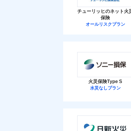
イチオシ
02
POINT
火災 1
チューリッヒのネット火
ソニー損保の新ネット火
保険
しかも「地震上乗せ特約
21
建物
オールリスクプラン
れます（一部損は対象外
チューリッヒ保
9
家財
チューリッヒ保険会
補償の範
03
POINT
保険料（
01
POINT
イチオシ
02
POINT
火災
火災 1
落雷
火災保険Type S
まさかのときも安心！
破裂・爆発
水災なしプラン
28
トで提供する火災保険
建物
ソニー損害保険
お客さまのニーズから
盗難
水濡れ
引が充実！
10
家財
騒擾（じょう）
ソニー損害保険株式
大切な住まいを守るた
外部からの落下・
住まいをメンテナンス
保険料（
01
POINT
ビス」をご提供します