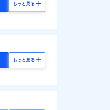
もっと見る
地震 5年
べます。
して最大100％で備えら
60
35,550
円
円
50
11,850
円
円
もっと見る
地震 5年
金のお支払」をワンセッ
00
35,550
円
円
できます。さらに各種割
50
11,850
円
円
すまいのサポート24」、
の維持保全サポートサー