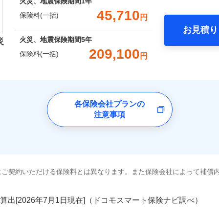
囲
火災、地震保険期間
1年
？
00円）
※2水
一括）内訳
口座振替
45,710
応、ガ
一
保険料(一括)
円
金額なし
※2
の簡易
銀行振込
いのアシスタンスサービス
※2
支払方法
年
破損・汚損
お見積り
す。弊
年
地震 1年
火災 5年
風災・雹（ひょう）災、雪災
水災
月
火災、地震保険期間
5年
受付。
災
災保険は、補償の組合せが自由だから、必要な補償に絞って選
臨時費用
説明事項
B見積もり+メールアドレス登録
向かい
209,100
ランキングをもっと見る
保険料(一括)
飛来・衝突
ら4営業日+1日以降、お客さま
円
（全半損時のみ）」で、地震の被害にも火災保険の保険金額に対
損害防止費用
間は9
ネ
,020
7,580
75,9
建物
円
円
済した時点で保険のお申し込
）。
残存物取片づけ費用
※3ク
申込方法
郵
険会社
完了となります。
いが可
破損・汚損
失火見舞費用
※3
対
くは各
,500
2,530
33,3
家財
円
円
水道管修理費用
※4
クレジットカード
ドコモスマート保険ナビ編集部の評価
※3
確認く
社のおすすめポイント
地震火災費用
各保険会社プランの
始期日
2024/1
※5
飛来・衝突
コンビニ払い
囲
？
注意事項
募集文書番号
口座振替
一括）内訳
火災保険は、補償の組合せが自由だから、必要な補償に絞って
※1損
修理付帯費用
銀行振込
率払、
上半期
新規契約数ランキング
特約（全半損時のみ）」で、地震の被害にも最大100％で備え
補償内容
を適用
風災・雹（ひょう）災、雪災
水災
年
地震 1年
火災 5年
※2破
ターネット割引
全国の優良工務店とタッグを組み、「高品質な修理」と「保険
額5万
社火災保険新規契約者数より算出[
年
月]（ドコモスマート保険ナビ
工務店割引
※1
にご契約いただける保険料とは異なります。また保険会社によって補償
,800
7,580
120,8
建築年
です。
建物
円
円
一
金額なし
※1
年割引
ょう）
支払方法
年
補償を考え、設計することで合理的な保険料を実現することが
破損・汚損
補償内容
円
月
算出[
年
月
日現在]（ドコモスマート保険ナビ調べ）
説明事項
※3失
ソニー損害保険株式会社で
工務店特約
,800
2,530
40,8
※6
家財
円
円
ドコモスマート保険ナビ編集部の評価
臨時費用
※4水
お見積もり
めの各種サポート機能をご用意、住宅トラブル応急サービス「
飛来・衝突
損害防止費用
（破損
ネ