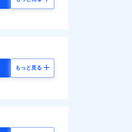
もっと見る
地震 5年
52
35,550
円
円
03
11,850
円
円