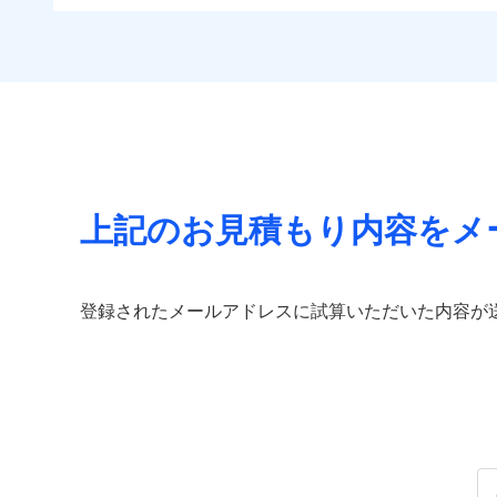
免責金額（自己負担
すま
住まいをメンテナンス
免責
付帯される費用の補
チューリッヒのネット火
額）
リフ
ビス」をご提供します
償
付帯サービス
見積もりや保険会社とのご契
する補償に加え、すべて
長期
お家ドクター火災保険
必要があります。詳細につい
イチオシ
02
POINT
見舞金など付帯される費
サー
ドコモスマート保険ナビ
火災、自然災害、盗難
当社による個人情報の取
付帯される費用保険
適用される割引
建築
水まわりトラブル、カ
金
補償の範
03
POINT
払込方法
補償の対象やお客さま
付帯サービス
住ま
上記のお見積もり内容をメ
チュー
当
火災
保険
落雷
適用される割引
補償の範
03
POINT
（5
破裂・爆発
払込方法
免責金額（自己負担
登録されたメールアドレスに試算いただいた内容が
見積もりや保険会社とのご契
免責
額）
その他条件
住ま
必要があります。詳細につい
盗難
水濡れ
火災
ドコモスマート保険ナビ
騒擾（じょう）
落雷
WE
当社による個人情報の取
外部からの落下・
破裂・爆発
後か
備考
が決
付帯される費用保険
全国の優良工務店とタッ
みと
金
盗難
す。補償の選択は自由自
水濡れ
いのサポート24」は水
騒擾（じょう）