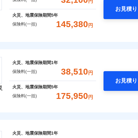
円
Web（すまいの保険）のお見積もり・お申込みはネットで完
お見積り
年
地震 1年
火災 5年
火災、地震保険期間
5年
などトータルでカバーし、大切な住まいをお守りします！
145,380
保険料(一括)
円
,228
7,580
83,4
建物
円
円
ギ開け対応など「住まいのアシスタンスサービス」が無料付帯
囲
？
上半期
新規契約数ランキング
の状況に応じたさまざまな割引をご用意！
険株式会社
,107
2,530
26,5
家財
円
円
社火災保険新規契約者数より算出[
年
月]（ドコモスマート保険ナビ
風災・雹（ひょう）災、雪災
水災
式会社のおすすめポイント
囲
火災、地震保険期間
1年
？
一括）内訳
※1
38,510
保険料(一括)
円
破損・汚損
お見積り
年
地震 1年
火災 5年
風災・雹（ひょう）災、雪災
水災
火災、地震保険期間
5年
災
災保険は、補償の組合せが自由だから、必要な補償に絞って選
175,950
ランキングをもっと見る
保険料(一括)
飛来・衝突
円
（全半損時のみ）」で、地震の被害にも火災保険の保険金額に対
,440
7,580
73,3
建物
円
円
）。
険会社
破損・汚損
,550
2,530
24,6
家財
円
円
社のおすすめポイント
飛来・衝突
囲
？
火災、地震保険期間
1年