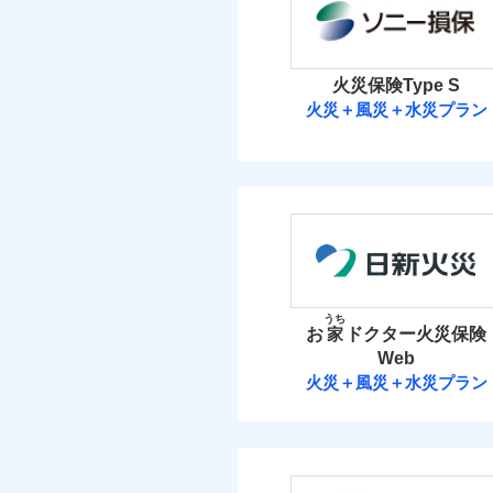
保険料（
01
POINT
イチオシ
02
POINT
火災
火災 1
落雷
火災保険Type S
まさかのときも安心！
破裂・爆発
当
火災＋風災＋水災プラン
21
トで提供する火災保険
建物
免責金額（自己負担
免責
額）
ソニー損害保険
お客さまのニーズから
盗難
水濡れ
引が充実！
6
家財
騒擾（じょう）
ソニー損害保険株式
大切な住まいを守るた
外部からの落下・
免責金額（自己負担
住まいをメンテナンス
免責
付帯される費用の補
額）
保険料（
01
POINT
ビス」をご提供します
償
お家ドクター火災保険
イチオシ
02
POINT
火災 1
うち
お
家
ドクター火災保険
火災、自然災害、盗難
付帯される費用保険
Web
23
適用される割引
建物
建築
水まわりトラブル、カ
金
補償の範
03
火災＋風災＋水災プラン
POINT
補償の対象やお客さま
日新火災海上保
付帯サービス
住ま
8
家財
当
火災
日新火災海上保険株
保険
落雷
適用される割引