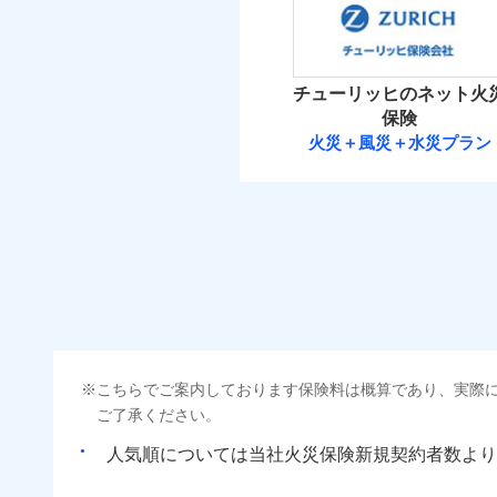
補償の範
03
POINT
（5
破裂・爆発
払込方法
保険料（
01
POINT
免責金額（自己負担
免責
イチオシ
額）
02
その他条件
POINT
住ま
盗難
火災 1
水濡れ
火災
チューリッヒのネット火
ソニー損保の新ネット火
騒擾（じょう）
落雷
WE
保険
外部からの落下・
破裂・爆発
後か
しかも「地震上乗せ特約
備考
17
建物
火災＋風災＋水災プラン
が決
れます（一部損は対象外
付帯される費用保険
チューリッヒ保
みと
金
盗難
水濡れ
7
家財
騒擾（じょう）
チューリッヒ保険会
外部からの落下・
補償の範
03
POINT
払込方法
保険料（
01
POINT
ソニー損保の新ネット
その他付帯される費
用の補償
イチオシ
しかも、「地震上乗せ
02
POINT
火災
火災 1
落雷
イン
まさかのときも安心！
破裂・爆発
当
適用される割引
指定
こちらでご案内しております保険料は概算であり、実際
26
トで提供する火災保険
建物
免責金額（自己負担
免責
建築
ご了承ください。
額）
お客さまのニーズから
盗難
水濡れ
引が充実！
人気順については当社
新規契約者数より
その他条件
指定
8
家財
騒擾（じょう）
大切な住まいを守るた
外部からの落下・