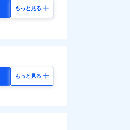
結！
もっと見る
地震 5年
40
35,550
円
円
02
11,850
円
円
調べ）
もっと見る
地震 5年
べます。
して最大100％で備えら
30
35,550
円
円
50
11,850
円
円