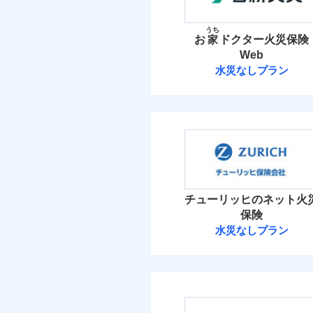
お家ドクター火災保険
イチオシ
02
POINT
火災 1
うち
お
家
ドクター火災保険
火災、自然災害、盗難
Web
19
建物
水まわりトラブル、カ
補償の範
03
POINT
水災なしプラン
補償の対象やお客さま
日新火災海上保
6
家財
当
火災
日新火災海上保険株
落雷
補償の範
03
POINT
破裂・爆発
保険料（
01
POINT
イチオシ
02
POINT
盗難
火災 1
水濡れ
火災
チューリッヒのネット火
ソニー損保の新ネット火
騒擾（じょう）
落雷
保険
外部からの落下・
破裂・爆発
しかも「地震上乗せ特約
16
建物
水災なしプラン
れます（一部損は対象外
チューリッヒ保
盗難
水濡れ
5
家財
騒擾（じょう）
チューリッヒ保険会
外部からの落下・
補償の範
03
POINT