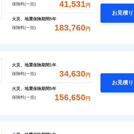
一括）内訳
41,531
保険料(一括)
円
上半期
新規契約数ランキング
補償内容
お見積り
風災・雹（ひょう）災、雪災
水災
年
地震 1年
火災 5年
火災、地震保険期間
5年
全国の優良工務店とタッグを組み、「高品質な修理」と「保険
183,760
社火災保険新規契約者数より算出[
年
月]（ドコモスマート保険ナビ
保険料(一括)
円
,850
7,580
98,0
です。
建物
円
円
一
金額なし
※2
支払方法
年
株式会社
補償を考え、設計することで合理的な保険料を実現することが
破損・汚損
補償内容
月
,550
2,530
30,5
家財
円
円
臨時費用
会社のおすすめポイント
めの各種サポート機能をご用意、住宅トラブル応急サービス「
飛来・衝突
損害防止費用
ネ
一
する際の無料の「リフォーム相談サービス」、「長期優良住宅
金額なし
火災、地震保険期間
1年
残存物取片づけ費用
※1
申込方法
郵
一括）内訳
ランキングをもっと見る
支払方法
年
。
34,630
失火見舞費用
保険料(一括)
対
円
月
Web（すまいの保険）のお見積もり・お申込みはネットで完
水道管修理費用
臨時費用
お見積り
年
地震 1年
火災 5年
地震火災費用
始期日
2025/1
損害防止費用
火災、地震保険期間
5年
ネ
などトータルでカバーし、大切な住まいをお守りします！
156,650
残存物取片づけ費用
申込方法
郵
保険料(一括)
円
,178
7,580
100,5
年割引
建物
円
円
※1水
ギ開け対応など「住まいのアシスタンスサービス」が無料付帯
囲
失火見舞費用
？
対
用
上半期
新規契約数ランキング
説明事項
の状況に応じたさまざまな割引をご用意！
水道管修理費用
険株式会社
※2雑
いの緊急かけつけサービス
地震火災費用
始期日
2026/0
,243
2,530
汚損に
35,7
家財
円
円
補償内容
社火災保険新規契約者数より算出[
年
月]（ドコモスマート保険ナビ
風災・雹（ひょう）災、雪災
水災
式会社のおすすめポイント
クレジットカード
証券の不発行に関する特約
※1破
募集文書番号
コンビニ払い