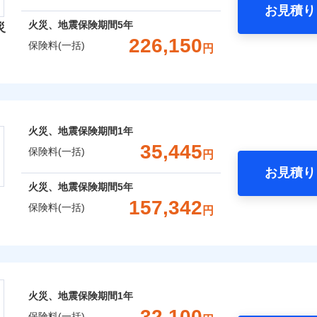
お見積り
年
地震 1年
火災 5年
火災、地震保険期間
5年
災
災保険は、補償の組合せが自由だから、必要な補償に絞って選
226,150
保険料(一括)
円
（全半損時のみ）」で、地震の被害にも火災保険の保険金額に対
,100
7,580
93,5
建物
円
円
）。
険会社
,000
2,530
39,9
家財
円
円
社のおすすめポイント
囲
？
火災、地震保険期間
1年
一括）内訳
35,445
保険料(一括)
円
お見積り
風災・雹（ひょう）災、雪災
水災
年
地震 1年
火災 5年
火災、地震保険期間
5年
全国の優良工務店とタッグを組み、「高品質な修理」と「保険
157,342
保険料(一括)
円
※1
,600
7,580
129,1
です。
建物
円
円
株式会社
補償を考え、設計することで合理的な保険料を実現することが
破損・汚損
,700
2,530
49,6
家財
円
円
会社のおすすめポイント
めの各種サポート機能をご用意、住宅トラブル応急サービス「
飛来・衝突
する際の無料の「リフォーム相談サービス」、「長期優良住宅
火災、地震保険期間
1年
一括）内訳
。
32,100
保険料(一括)