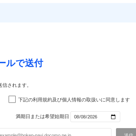
いのサポート24
一
する際の無料の「リフォーム相談サービス」、「長期優良住宅
金額なし
残存物取片づけ費用
※1
償対象
申込方法
郵
災保険は
ダイレクト型でネット完結のお手続き・リーズナブル
ランキングをもっと見る
ォーム相談サービス
支払方法
年
。
※5地
約に先立ち、当社が提供するドコモスマート保険ナビの利用規約と個人
失火見舞費用
対
のプランに盗難等がついており、
社会問題などを考慮された幅
優良住宅の維持保全サポート
月
※6火
Web（すまいの保険）のお見積もり・お申込みはネットで完
て、以下をご確認ください。
水道管修理費用
臨時費用
用保険金も多く、ダイレクトでありながら充実した補償が魅力
ビス
に損害
地震火災費用
サービス利用規約
始期日
2025/1
損害防止費用
ご案内
ネ
などトータルでカバーし、大切な住まいをお守りします！
店）が
扱いについて（プライバシーポリシー）
クレジットカード
残存物取片づけ費用
申込方法
郵
年割引
※1雑
ギ開け対応など「住まいのアシスタンスサービス」が無料付帯
囲
コンビニ払い
失火見舞費用
説明事項
？
対
汚損に
上半期
新規契約数ランキング
募集文書番号
の状況に応じたさまざまな割引をご用意！
口座振替
水道管修理費用
いの緊急かけつけサービス
銀行振込
地震火災費用
始期日
2026/0
ールで送付
募集文書番号
リッヒ保険会社で
チューリッヒ保
補償内容
社火災保険新規契約者数より算出[
年
月]（ドコモスマート保険ナビ
風災・雹（ひょう）災、雪災
水災
クレジットカード
お見積もり
詳細を見
証券の不発行に関する特約
※1破
囲
コンビニ払い
？
00円）
※2水
※1
口座振替
応、ガ
一
送信されます。
約に先立ち、当社が提供するドコモスマート保険ナビの利用規約と個人
金額なし
※1
の簡易
銀行振込
いのアシスタンスサービス
※2
支払方法
年
て、以下をご確認ください。
破損・汚損
す。弊
風災・雹（ひょう）災、雪災
水災
月
下記の利用規約及び個人情報の取扱いに同意します
受付。
サービス利用規約
臨時費用
ドコモスマート保険ナビ編集部の評価
説明事項
B見積もり+メールアドレス登録
向かい
ランキングをもっと見る
扱いについて（プライバシーポリシー）
飛来・衝突
ら4営業日+1日以降、お客さま
損害防止費用
間は9
ネ
済した時点で保険のお申し込
満期日または希望始期日
残存物取片づけ費用
※3ク
申込方法
郵
グを組み、「高品質な修理」と「保険金のお支払」をワンセッ
完了となります。
いが可
破損・汚損
失火見舞費用
※2
対
在で、お申込みはPC・スマホで24時間受付可能です。住宅ト
くは各
水道管修理費用
※3
クレジットカード
※3
確認く
まわり、玄関カギの紛失、ハチの巣駆除等の住宅トラブルに対応