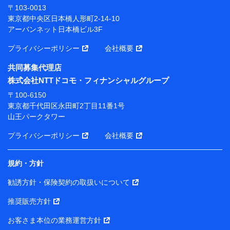
株式会社ドコモ・インシュアランス 代表取締役社
〒103-0013
長 吉村 忠義
東京都中央区日本橋人形町2-14-10
アーバンネット日本橋ビル3F
※ 当社および株式会社NTTドコモは、お客さまの情報
を利用させていただくにあたっては、「NTTドコモ パー
プライバシーポリシー
会社概要
ソナルデータ憲章」に定める行動原則を順守します 。
※ パーソナルデータダッシュボードの「第三者提供の
共同募集代理店
管理」の設定状態にかかわらず、共同利用する場合があ
株式会社NTTドコモ・フィナンシャルグループ
ります。
〒100-6150
※ dポイントクラブ会員ではないお客さま（2019年12
東京都千代田区永田町2丁目11番1号
月11日以降、一度もdポイントクラブ会員であったこと
山王パークタワー
がないお客さまに限る）に関する、2019年12月10日以
前に取得した個人データは、こちら の利用目的の範囲内
プライバシーポリシー
会社概要
に限って共同利用します。
規約・方針
当社は株式会社NTTドコモ・フィナンシャルグループ
との間で、以下のとおり個人データを共同利用しま
勧誘方針・保険契約の取扱いについて
す。
推奨販売方針
【共同して利用される利用データの項目】
当社または株式会社NTTドコモ・フィナンシャルグルー
お客さま本位の業務運営方針