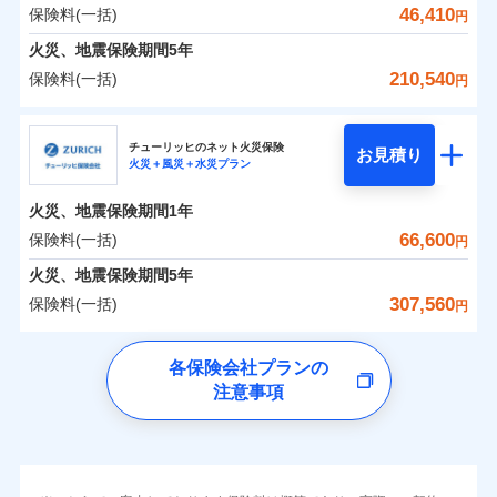
お家ドクター火災保険Web（すまいの保険）のお見
シスタンスサービス」が無料付帯
飛来・衝突
インターネット割引
保険料（一括）内訳
46,410
保険料(一括)
01
POINT
円
対面
積もり・お申込みはネットで完結！
その他条件
住まいのアシスタンスサービス
※2
補償の対象やお客さまの状況に応じたさまざまな割
火災、地震保険期間
5年
ランキングをもっと見る
水まわりサービス（24時間サポー
免責金額（自己負
引をご用意！
始期日
2025/10/01
免責金額なし
火災 1年
※2
地震 1年
210,540
保険料(一括)
WEB見積もり+メールアドレス登録後
ト）
円
担額）
イチオシ
02
POINT
から4営業日+1日以降、お客さまが決
補償の範囲
？
03
POINT
カギあけサービス（24時間サポー
備考
※1水災料率は最低リスク区分を適用
日新火災海上保険株式会社
済した時点で保険のお申し込みと完了
付帯サービス
0
22,800
13,200
ト）
建物
円
臨時費用
円
円
補償の範囲
説明事項
※2雑危険（盗難を除く）および破汚
？
03
POINT
となります。
ソニー損保の新ネット火災保険は、補償の組合せが自
チューリッヒのネット火災保険
お見積り
キャッシュレス・リペアサービス
損において、自己負担額5万円
損害防止費用
火災＋風災＋水災プラン
日新火災海上保険株式会社のおすすめポイント
由だから、必要な補償に絞って選べます。
上半期
新規契約数ランキング
火災
風災・雹（ひょ
気象災害アラート
残存物取片づけ費用
付帯される費用保
クレジットカード
※3
0
8,380
4,400
家財
円
円
円
しかも「地震上乗せ特約（全半損時のみ）」で、地震
落雷
う）災、雪災
募集文書番号
険金
火災、地震保険期間
1年
失火見舞費用
保険料（一括）内訳
※3
01
補償内容
火災
風災・雹（ひょ
POINT
破裂・爆発
コンビニ払い
の被害にも火災保険の保険金額に対して最大100％で備
払込方法
当社火災保険新規契約者数より算出[
※保険料は下の場合の築年月で計算し
年
月]（ドコモスマート保険
落雷
う）災、雪災
水道管修理費用
66,600
保険料(一括)
※4
円
口座振替
破裂・爆発
えられます（一部損は対象外）。
ています。
ナビ調べ）
水災
地震火災費用
盗難
※5
銀行振込
火災 1年
新築：2026年1月
地震 1年
火災、地震保険期間
5年
水濡れ
備考
免責金額（自己負
築5年：2021年1月
免責金額なし
※1
水災
盗難
騒擾（じょう）
307,560
保険料(一括)
担額）
円
その他付帯される
築10年：2016年1月
水濡れ
外部からの落下・
破損・汚損
一括払
修理付帯費用
補償の範囲
？
0
03
19,060
13,200
POINT
建物
円
円
円
費用の補償
騒擾（じょう）
飛来・衝突
築15年：2011年1月
チューリッヒ保険会社
イチオシ
支払方法
年払い
02
POINT
外部からの落下・
破損・汚損
臨時費用
ドコモスマート保険ナビ編集部の評価
各保険会社プランの
飛来・衝突
月払い
損害防止費用
インターネット割引
クレジットカード
注意事項
0
9,750
4,400
チューリッヒ保険会社のおすすめポイント
家財
お客様ご自身により、ウェブサイトでお手続きを完
円
円
円
ランキングをもっと見る
火災
風災・雹（ひょ
残存物取片づけ費用
適用される割引
指定工務店割引
付帯される費用の
コンビニ払い
※4
ソニー損保の新ネット火災保険は、補償の組合せが
ネット申込
了された場合、10％のインターネット割引が適用！
落雷
う）災、雪災
払込方法
補償
失火見舞費用
建築年割引
保険料（一括）内訳
口座振替
01
破裂・爆発
POINT
自由だから、必要な補償に絞って選べます。
申込方法
郵送
（地震保険を除きます。）
水道管修理費用
銀行振込
対面
しかも、「地震上乗せ特約（全半損時のみ）」で、
減らしたコストをお客さまに還元
その他条件
指定工務店特約
※6
水災
地震火災費用
盗難