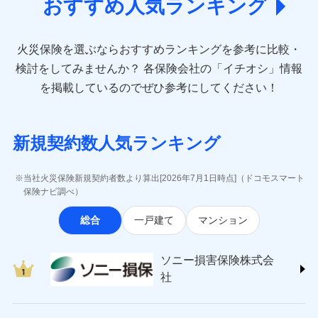
付帯される費用保
おすすめ人気ランキング
ト完結のお手続き・リーズナブルな保険料
(https://www.aioinissaydowa.co.jp/)
に加え、
火
クレジットカード
※3
ドコモスマート保険ナビ編集部の評価
災・雪災の自己負担額は5万円
険金
失火見舞費用
アクサ損害保険株式会社 (https://www.axa-
※2
災に対する補償に加え、すべてのプランに盗難等がつ
コンビニ払い
※2失火見舞費用の取扱いはなし
払込方法
※保険料は下の場合の築年月で計算し
direct.co.jp/)
水道管修理費用
※3
いており、
社会問題などを考慮された幅広い補償が特
※3水道管修理費用の取扱いはなし
口座振替
見積もりや保険会社とのご契約に先立ち、当社が提供する
登記物件の火災保険をお申込みの方におすすめ！登記
ています。
火災保険を選ぶならおすすめランキングを参考に比較・
アニコム損害保険株式会社 (https://www.anicom-
説明事項
（破損・汚損等危険補償特約で補償対
地震火災費用
※4
ドコモスマート保険ナビの利用規約と個人情報の取扱いに
長です。
失火見舞金など付帯される費用保険金も多
銀行振込
新築：2026年1月
情報の自動照合によるリアルタイム契約を実現！書類
備考
象となる場合があります。）
sompo.co.jp/)
同意いただく必要があります。詳細について、以下をご確
検討をしてみませんか？
各保険会社の「イチオシ」情報
築5年：2021年1月
く、ダイレクトでありながら充実した補償が魅力で
の提出と保険会社審査にお時間をいただきません！
※4地震火災費用の取扱いはなし
東京海上ダイレクト損害保険株式会社
その他付帯される
認ください。
築10年：2016年1月
ドコモスマート保険ナビ編集部の評価
一括払
す。
を掲載しているのでぜひ参考にしてください！
修理付帯費用
※5火災・風災等の事故により建物に
費用の補償
(https://www.e-design.net/)
築15年：2011年1月
支払方法
年払い
ドコモスマート保険ナビサービス利用規約
損害が生じたとき、日新火災がご案内
AIG損害保険株式会社
する修理業者（指定工務店）が建物の
月払い
当社による個人情報の取扱いについて（プライバシー
ソニー損保の新ネット火災保険は、補償の組合せが
インターネット割引
(https://www.aig.co.jp/sonpo)
クレジットカード
修理を行います。
ポリシー）
自由だから、必要な補償に絞って選べます。
新規契約数人気ランキング
ＳＢＩ損害保険株式会社
適用される割引
指定工務店割引
コンビニ払い
※3
ネット申込
払込方法
ジェイアイ傷害火災保険株式会社で
(https://www.sbisonpo.co.jp/)
しかも、「地震上乗せ特約（全半損時のみ）」で、
建築年割引
口座振替
募集文書番号
申込方法
チューリッヒ保険会社で
郵送
お見積もり
ジェイアイ傷害火災保険株式会社
地震の被害にも最大100％で備えられます。
当社火災保険新規契約者数より算出[2026年7月1日時点]（ドコモスマート
銀行振込
お見積もり
対面
(https://www.jihoken.co.jp/)
その他条件
指定工務店特約
保険ナビ調べ）
※5
ジェイアイ傷害火災保険株式会社の
ソニー損害保険株式会社
一括払
チューリッヒ保険会社の
始期日
2026/08/01
詳細を見る
総合
一戸建て
マンション
(https://www.sonysonpo.co.jp/)
すまいのサポート24
支払方法
年払い
詳細を見る
損害保険ジャパン株式会社 (https://www.sompo-
リフォーム相談サービス
月払い
付帯サービス
※1盗難、水濡れ、騒擾（じょう）、
japan.co.jp/)
ソニー損害保険株式会社で
長期優良住宅の維持保全サポートサー
見積もりや保険会社とのご契約に先立ち、当社が提供する
ドコモスマート保険ナビ編集部の評価
ソニー損害保険株式会
外部からの落下・飛来・衝突は自動付
ＳＯＭＰＯダイレクト損害保険株式会社
見積もりや保険会社とのご契約に先立ち、当社が提供する
ビス
お見積もり
ドコモスマート保険ナビの利用規約と個人情報の取扱いに
帯です。
ネット申込
社
(https://www.sompo-direct.co.jp/)
ドコモスマート保険ナビの利用規約と個人情報の取扱いに
※2水まわりトラブル、カギ開け対
同意いただく必要があります。詳細について、以下をご確
申込方法
郵送
全国の優良工務店とタッグを組み、「高品質な修理」
同意いただく必要があります。詳細について、以下をご確
チューリッヒ保険会社 (https://www.zurich.co.jp/)
応、ガラス破損の場合に60分までの
クレジットカード
認ください。
対面
見積もりや保険会社とのご契約に先立ち、当社が提供する
認ください。
と「保険金のお支払」をワンセットで提供する火災保
東京海上日動火災保険株式会社
簡易作業無料でご提供いたします。弊