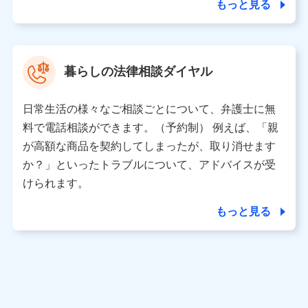
もっと見る
当社又は株式会社NTTドコモがサービス提供等を通じて
取得した、以下の情報などの個人データ
基本情報
氏名、電話番号、メールアドレス、お客さまの識別子、属
暮らしの法律相談ダイヤル
性、連絡先、dポイントサービスのご利用に関する情報。例
として、dポイントカード番号、性別、年齢、家族構成、住
所、dポイント残高、dポイント利用履歴などが含まれます。
日常生活の様々なご相談ごとについて、弁護士に無
利用情報
料で電話相談ができます。（予約制） 例えば、「親
当社又は株式会社NTTドコモが提供する各種サービスなどの
ご契約・ご利用などに関する情報。例として、当社又は株式
が高額な商品を契約してしまったが、取り消せます
会社NTTドコモが提供する各種サービスのご契約状態・ご利
か？」といったトラブルについて、アドバイスが受
用履歴インターネット利用時の行動に関する情報、アプリケ
ーション利用時の行動に関する情報、購入されたサービスや
けられます。
商品の名称・購入場所・決済に関する情報、アンケートの回
答に関する情報などが含まれます。
もっと見る
保険関連サービス情報
当社又は株式会社NTTドコモが提供する保険関連サービスに
関して取得し、又は保有する情報。例として、見積請求受付
時、資料請求受付時又はユーザー登録受付時に提供いただい
た情報（氏名、住所、生年月日、性別、保険契約者と被保険
者の関係、保険加入の目的、保険商品の内容、保険料、保険
料のお支払方法、車のメーカーや走行距離などの情報、建物