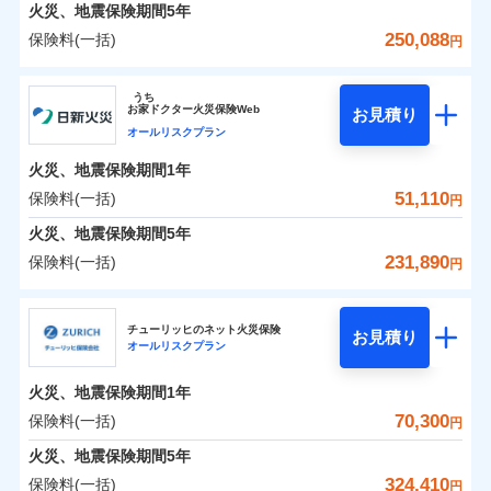
火災 1年
地震 1年
火災、地震保険期間
5年
250,088
保険料(一括)
円
0
32,888
13,200
建物
円
円
円
ジェイアイ傷害火災保険株式会社
うち
お
家
ドクター火災保険Web
お見積り
0
14,143
4,400
ジェイアイ傷害火災保険株式会社のおすすめポイ
家財
円
円
円
オールリスクプラン
ント
火災、地震保険期間
1年
保険料（一括）内訳
51,110
保険料(一括)
01
POINT
円
火災、地震保険期間
5年
火災 1年
地震 1年
231,890
保険料(一括)
円
イチオシ
02
POINT
日新火災海上保険株式会社
0
26,350
13,200
建物
円
円
円
ソニー損保の新ネット火災保険は、補償の組合せが自
チューリッヒのネット火災保険
お見積り
オールリスクプラン
日新火災海上保険株式会社のおすすめポイント
由だから、必要な補償に絞って選べます。
0
10,140
4,400
家財
円
円
円
しかも「地震上乗せ特約（全半損時のみ）」で、地震
火災、地震保険期間
1年
保険料（一括）内訳
01
POINT
の被害にも火災保険の保険金額に対して最大100％で備
70,300
保険料(一括)
円
えられます（一部損は対象外）。
火災 1年
地震 1年
火災、地震保険期間
5年
324,410
保険料(一括)
円