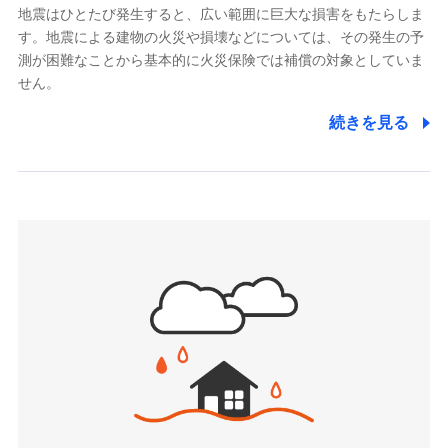
メットライフ生命株式会社
当社による個人情報の取扱いについて（プライバシー
「リフォーム相談サービス」、「長期優良住宅の維持
地震はひとたび発生すると、広い範囲に巨大な損害をもたらしま
(https://www.metlife.co.jp/)
ポリシー）
保全サポートサービス」をご提供しています。
す。地震による建物の火災や損壊などについては、その発生の予
メディケア生命保険株式会社
測が困難なことから基本的に火災保険では補償の対象としていま
（https://www.medicarelife.com/）
せん。
■少額短期保険
続きを見る
株式会社アシロ少額短期保険
日新火災海上保険株式会社で
(https://kailash.co.jp/)
お見積もり
SBIいきいき少額短期保険会社 (https://www.i-
sedai.com/)
見積もりや保険会社とのご契約に先立ち、当社が提供する
SBIペット少額短期保険株式会社
ドコモスマート保険ナビの利用規約と個人情報の取扱いに
(https://www.sbipet-ssi.co.jp/)
同意いただく必要があります。詳細について、以下をご確
SBIリスタ少額短期保険会社
認ください。
(https://www.jishin.co.jp/)
スマートプラス少額短期保険株式会社
ドコモスマート保険ナビサービス利用規約
（https://www.smartplus-insurance.com/）
当社による個人情報の取扱いについて（プライバシー
チューリッヒ少額短期保険株式会社
ポリシー）
(https://www.zurichssi.co.jp/)
Tokio Marine X少額短期保険株式会社
(https://www.tokiomarine-x.co.jp/)
ペットメディカルサポート株式会社