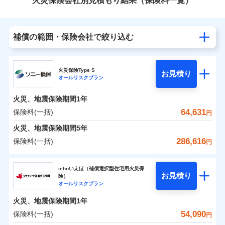
火災保険会社別見積もり結果（保険料一覧）
補償の範囲・保険会社で絞り込む
火災保険Type S
お見積り
オールリスクプラン
火災、地震保険期間
1年
64,631
保険料(一括)
円
火災、地震保険期間
5年
286,616
保険料(一括)
円
ソニー損害保険株式会社
iehoいえほ（補償選択型住宅用火災保
お見積り
険）
ソニー損害保険株式会社のおすすめポイント
オールリスクプラン
火災、地震保険期間
1年
保険料（一括）内訳
01
POINT
54,090
保険料(一括)
円