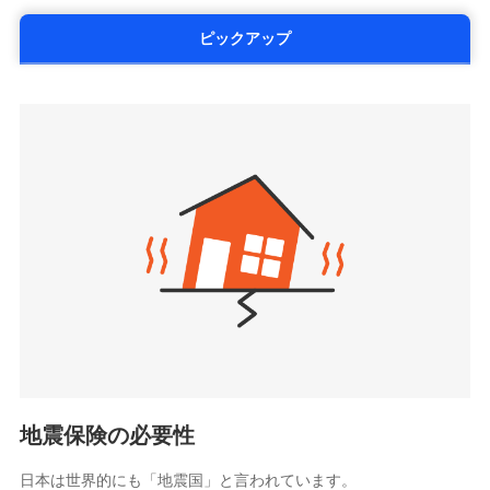
の提出と保険会社審査にお時間をいただきません！
いており、
社会問題などを考慮された幅広い補償が特
する修理業者（指定工務店）が建物の
第一ネオ生命保険株式会社
ドコモスマート保険ナビサービス利用規約
修理を行います。
長です。
失火見舞金など付帯される費用保険金も多
（https://neofirst.co.jp/）
ピックアップ
当社による個人情報の取扱いについて（プライバシー
く、ダイレクトでありながら充実した補償が魅力で
大樹生命保険株式会社（https://www.taiju-
ポリシー）
募集文書番号
life.co.jp）
す。
太陽生命保険株式会社（https://www.taiyo-
ジェイアイ傷害火災保険株式会社で
seimei.co.jp）
お見積もり
チューリッヒ生命保険株式会社
（https://www.zurichlife.co.jp/）
ジェイアイ傷害火災保険株式会社の
東京海上日動あんしん生命保険株式会社
チューリッヒ保険会社で
詳細を見る
ドコモスマート保険ナビ編集部の評価
（https://www.tmn-anshin.co.jp/）
お見積もり
なないろ生命保険株式会社
（https://www.nanairolife.co.jp/）
チューリッヒ保険会社の
全国の優良工務店とタッグを組み、「高品質な修理」
見積もりや保険会社とのご契約に先立ち、当社が提供する
日本生命保険相互会社
詳細を見る
ドコモスマート保険ナビの利用規約と個人情報の取扱いに
と「保険金のお支払」をワンセットで提供する火災保
（https://www.nissay.co.jp）
同意いただく必要があります。詳細について、以下をご確
険です。補償の選択は自由自在で、お申込みはPC・ス
はなさく生命保険株式会社
認ください。
マホで24時間受付可能です。住宅トラブル応急サービ
見積もりや保険会社とのご契約に先立ち、当社が提供する
（https://www.life8739.co.jp/）
ドコモスマート保険ナビサービス利用規約
ドコモスマート保険ナビの利用規約と個人情報の取扱いに
ス「すまいのサポート24」は水まわり、玄関カギの紛
マニュライフ生命保険株式会社
同意いただく必要があります。詳細について、以下をご確
当社による個人情報の取扱いについて（プライバシー
失、ハチの巣駆除等の住宅トラブルに対応していま
（https://www.manulife.co.jp/）
地震保険の必要性
認ください。
ポリシー）
す。さらに大切な住まいを守るための各種サポート機
三井住友海上あいおい生命保険株式会社
ドコモスマート保険ナビサービス利用規約
能をご用意。住まいをメンテナンスする際の無料の
（https://www.msa-life.co.jp/）
日本は世界的にも「地震国」と言われています。