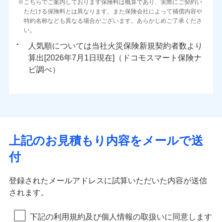
火災 1年
地震 1年
こちらでご案内しております保険料は概算であり、実際にご契約い
地震の被害にも最大100％で備えられます。
上半期
新規契約数ランキング
水濡れ
自分に必要な補償を選べる、だから保険料にムダが
一括払
※1
始期日
ただける保険料とは異なります。また保険会社によって補償内容や
2026/08/01
騒擾（じょう）
すまいのサポート24
適用される割引
建築年割引
補償内容
ない！
支払方法
年払い
外部からの落下・
破損・汚損
特約名称なども異なる場合がございます。あらかじめご了承くださ
イチオシ
02
POINT
0
37,000
13,200
建物
円
円
円
当社火災保険新規契約者数より算出[
年
飛来・衝突
月]（ドコモスマート保険
リフォーム相談サービス
補償内容
い。
月払い
地震保険もセットOK！
付帯サービス
※1破損・汚損の免責額5万円
ナビ調べ）
付帯サービス
住まいの緊急かけつけサービス
長期優良住宅の維持保全サポートサー
※2水まわりトラブル、カギ開け対
まさかのときも安心！全国の優良工務店とタッグを
人気順については当社
新規契約者数より
「iehoいえほ」（補償選択型住宅用火災保険）
免責金額（自己負
ビス
応、ガラス破損の場合に60分までの
ネット申込
免責金額なし
0
12,000
4,400
※1
家財
円
組み、「高品質な修理」と「保険金のお支払」をワ
円
円
算出[
年
月
日現在]（ドコモスマート保険ナ
ソニー損害保険株式会社で
担額）
免責金額（自己負
簡易作業無料でご提供いたします。弊
クレジットカード
申込方法
郵送
免責金額なし
※1
ンセットで提供する火災保険です。
お見積もり
ビ調べ）
担額）
社提携業者にて24時間365日受付。受
クレジットカード
コンビニ払い
対面
補償の範囲
払込方法
？
03
付後、専門業者が対応に向かいます。
POINT
臨時費用
お客さまのニーズから補償を考え、設計することで
コンビニ払い
説明事項
口座振替
払込方法
ガラス破損の対応時間は9時～20時と
臨時費用
損害防止費用
合理的な保険料を実現することができます。さらに
口座振替
見積もりや保険会社とのご契約に先立ち、当社が提供する
銀行振込
始期日
2026/01/01
なります。
上半期
新規契約数ランキング
ランキングをもっと見る
損害防止費用
残存物取片づけ費用
付帯される費用保
各種割引が充実！
銀行振込
ドコモスマート保険ナビの利用規約と個人情報の取扱いに
※3クレジットカード会社の分割払い
火災
風災・雹（ひょ
険金
残存物取片づけ費用
失火見舞費用
付帯される費用保
同意いただく必要があります。詳細について、以下をご確
が可能なことがあります。詳しくは各
一括払
大切な住まいを守るための各種サポート機能をご用
※1損害割合が30%未満の場合は定率
イチオシ
落雷
う）災、雪災
02
POINT
険金
クレジットカード会社にご確認くださ
当社火災保険新規契約者数より算出[
失火見舞費用
年
月]（ドコモスマート保険
認ください。
水道管修理費用
一括払
払、水災料率は最も水災リスクが低い
破裂・爆発
支払方法
年払い
意、住宅トラブル応急サービス「すまいのサポート
い。
上記のお見積もり内容をメールで送
ナビ調べ）
水災等地を適用
水道管修理費用
地震火災費用
支払方法
年払い
※2
ドコモスマート保険ナビサービス利用規約
月払い
24」、住まいをメンテナンスする際の無料の「リフ
火災、自然災害、盗難などトータルでカバーし、大
※2破損・汚損、物体の落下・飛来等/
水災
地震火災費用
盗難
月払い
付
ォーム相談サービス」、「長期優良住宅の維持保全
当社による個人情報の取扱いについて（プライバシー
切な住まいをお守りします！
騒擾、水濡れのみ自己負担額5万円
募集文書番号
水濡れ
保険証券の不発行に関する特約（500
説明事項
ネット申込
※1
ポリシー）
適用される割引
サポートサービス」をご提供します。
（物体の落下・飛来等/騒擾、水濡れ
騒擾（じょう）
水まわりトラブル、カギ開け対応など「住まいのア
円）
建築年割引
ネット申込
外部からの落下・
破損・汚損
補償内容
申込方法
郵送
は建物のみ自己負担あり）
適用される割引
登録されたメールアドレスに試算いただいた内容が送信
お家ドクター火災保険Web（すまいの保険）のお見
シスタンスサービス」が無料付帯
飛来・衝突
インターネット割引
申込方法
※3水道管修理費用の取扱いはなし
郵送
対面
されます。
積もり・お申込みはネットで完結！
その他条件
住まいのアシスタンスサービス
※2
※4一括払・年払のみ、コンビニ・ペ
補償の対象やお客さまの状況に応じたさまざまな割
対面
ランキングをもっと見る
イジー（番号通知方式）
水まわりサービス（24時間サポー
免責金額（自己負
引をご用意！
始期日
2025/10/01
免責金額なし
※1
WEB見積もり+メールアドレス登録後
下記の利用規約及び個人情報の取扱いに同意します
ト）
担額）
始期日
2024/10/01