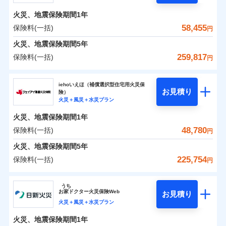
火災
風災・雹（ひょ
残存物取片づけ費用
付帯される費用の
了された場合、10％のインターネット割引が適用！
落雷
う）災、雪災
補償
火災、地震保険期間
1年
失火見舞費用
保険料（一括）内訳
01
破裂・爆発
POINT
（地震保険を除きます。）
水道管修理費用
58,455
保険料(一括)
円
減らしたコストをお客さまに還元
水災
地震火災費用
盗難
火災 1年
地震 1年
火災、地震保険期間
5年
上半期
新規契約数ランキング
水濡れ
自分に必要な補償を選べる、だから保険料にムダが
騒擾（じょう）
259,817
保険料(一括)
円
適用される割引
建築年割引
補償内容
ない！
外部からの落下・
破損・汚損
イチオシ
02
POINT
0
32,050
13,200
建物
円
円
円
当社火災保険新規契約者数より算出[
年
飛来・衝突
月]（ドコモスマート保険
補償内容
ソニー損害保険株式会社
地震保険もセットOK！
ナビ調べ）
付帯サービス
住まいの緊急かけつけサービス
iehoいえほ（補償選択型住宅用火災保
まさかのときも安心！全国の優良工務店とタッグを
「iehoいえほ」（補償選択型住宅用火災保険）
お見積り
険）
免責金額（自己負
免責金額なし
0
9,750
4,400
ソニー損害保険株式会社のおすすめポイント
※1
家財
円
組み、「高品質な修理」と「保険金のお支払」をワ
円
円
火災＋風災＋水災プラン
担額）
免責金額（自己負
クレジットカード
免責金額なし
※2
ンセットで提供する火災保険です。
担額）
火災、地震保険期間
1年
コンビニ払い
保険料（一括）内訳
01
POINT
補償の範囲
払込方法
？
03
POINT
臨時費用
お客さまのニーズから補償を考え、設計することで
口座振替
48,780
保険料(一括)
円
臨時費用
損害防止費用
合理的な保険料を実現することができます。さらに
銀行振込
火災 1年
地震 1年
火災、地震保険期間
5年
上半期
新規契約数ランキング
ランキングをもっと見る
損害防止費用
残存物取片づけ費用
付帯される費用保
各種割引が充実！
225,754
保険料(一括)
火災
風災・雹（ひょ
険金
残存物取片づけ費用
円
失火見舞費用
付帯される費用保
一括払
大切な住まいを守るための各種サポート機能をご用
イチオシ
落雷
う）災、雪災
02
POINT
0
29,369
13,200
険金
建物
円
円
円
当社火災保険新規契約者数より算出[
失火見舞費用
年
月]（ドコモスマート保険
水道管修理費用
破裂・爆発
支払方法
年払い
意、住宅トラブル応急サービス「すまいのサポート
ジェイアイ傷害火災保険株式会社
ナビ調べ）
水道管修理費用
地震火災費用
※3
うち
月払い
24」、住まいをメンテナンスする際の無料の「リフ
火災、自然災害、盗難などトータルでカバーし、大
お
家
ドクター火災保険Web
お見積り
水災
地震火災費用
盗難
0
ォーム相談サービス」、「長期優良住宅の維持保全
11,486
4,400
ジェイアイ傷害火災保険株式会社のおすすめポイ
家財
円
切な住まいをお守りします！
円
円
火災＋風災＋水災プラン
水濡れ
保険証券の不発行に関する特約（500
ネット申込
適用される割引
ント
サポートサービス」をご提供します。
騒擾（じょう）
水まわりトラブル、カギ開け対応など「住まいのア
円）
火災、地震保険期間
1年
建築年割引
外部からの落下・
破損・汚損
補償内容
申込方法
郵送
適用される割引