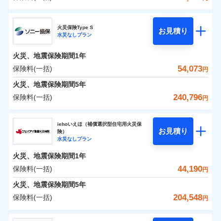
補償の範囲
？
0
03
22,260
13,200
POINT
建物
円
円
円
チューリッヒ保険会社
イチオシ
02
POINT
火災保険Type S
お見積り
水災なしプラン
0
11,250
4,400
チューリッヒ保険会社のおすすめポイント
家財
お客様ご自身により、ウェブサイトでお手続きを完
円
円
円
火災
風災・雹（ひょ
了された場合、10％のインターネット割引が適用！
落雷
う）災、雪災
火災、地震保険期間
1年
保険料（一括）内訳
01
破裂・爆発
POINT
（地震保険を除きます。）
54,073
保険料(一括)
円
減らしたコストをお客さまに還元
水災
盗難
火災 1年
地震 1年
火災、地震保険期間
5年
水濡れ
自分に必要な補償を選べる、だから保険料にムダが
※1
騒擾（じょう）
240,796
保険料(一括)
円
ない！
外部からの落下・
破損・汚損
イチオシ
02
POINT
0
38,800
13,200
建物
円
円
円
飛来・衝突
ソニー損害保険株式会社
地震保険もセットOK！
iehoいえほ（補償選択型住宅用火災保
まさかのときも安心！全国の優良工務店とタッグを
「iehoいえほ」（補償選択型住宅用火災保険）
お見積り
険）
0
13,900
4,400
ソニー損害保険株式会社のおすすめポイント
家財
円
組み、「高品質な修理」と「保険金のお支払」をワ
円
円
水災なしプラン
ンセットで提供する火災保険です。
火災、地震保険期間
1年
保険料（一括）内訳
01
POINT
補償の範囲
？
03
POINT
お客さまのニーズから補償を考え、設計することで
44,190
保険料(一括)
円
合理的な保険料を実現することができます。さらに
火災 1年
地震 1年
火災、地震保険期間
5年
上半期
新規契約数ランキング
各種割引が充実！
204,548
保険料(一括)
火災
風災・雹（ひょ
円
大切な住まいを守るための各種サポート機能をご用
イチオシ
落雷
う）災、雪災
02
POINT
0
26,196
13,200
建物
円
円
円
当社火災保険新規契約者数より算出[
年
月]（ドコモスマート保険
破裂・爆発
意、住宅トラブル応急サービス「すまいのサポート
ジェイアイ傷害火災保険株式会社
ナビ調べ）