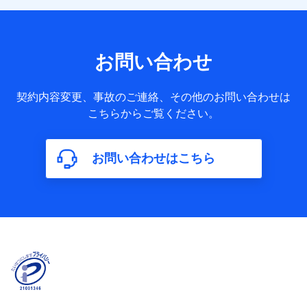
の構造や築年数などの情報、ペットの種類や年齢など）及び
お客様との応対記録 （お客様に提示した比較見積の試算結
果情報、メールマガジンを提供した際のメール内容や送信履
歴の情報及び保険の更改案内等を提供した際のメール内容や
送信履歴などの情報）が含まれます。
お問い合わせ
保険契約情報
当社又は株式会社NTTドコモが取得し、又は保有する保険契
約に関する情報。例として、保険契約者及び被保険者の氏
契約内容変更、事故のご連絡、その他のお問い合わせは
名、住所、生年月日、性別、保険契約者と被保険者の関係、
こちらからご覧ください。
保険加入の目的、保険商品の内容、保険料、保険料のお支払
方法、車のメーカーや走行距離などの情報、建物の構造や築
年数などの情報、ペットの種類や年齢などの情報などが含ま
お問い合わせはこちら
れます。
【共同して利用する者の範囲】
当社
株式会社NTTドコモ
【利用する者の利用目的】
当社又は株式会社NTTドコモが提供する保険関連サービスに
おけるユーザ登録受付および管理のため
当社又は株式会社NTTドコモと取引のあるもしくは委託を受
けている保険会社・提携会社の保険その他に関する情報を提