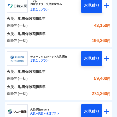
うち
24」、住まいをメンテナンスする際の無料の「リフ
火災、自然災害、盗難などトータルでカバーし、大
お
家
ドクター火災保険Web
お見積り
水災
盗難
0
ォーム相談サービス」、「長期優良住宅の維持保全
10,277
4,400
ジェイアイ傷害火災保険株式会社のおすすめポイ
家財
円
切な住まいをお守りします！
円
円
水災なしプラン
水濡れ
※1
ント
サポートサービス」をご提供します。
騒擾（じょう）
水まわりトラブル、カギ開け対応など「住まいのア
火災、地震保険期間
1年
外部からの落下・
破損・汚損
お家ドクター火災保険Web（すまいの保険）のお見
シスタンスサービス」が無料付帯
飛来・衝突
保険料（一括）内訳
43,150
保険料(一括)
01
POINT
円
積もり・お申込みはネットで完結！
補償の対象やお客さまの状況に応じたさまざまな割
火災、地震保険期間
5年
ランキングをもっと見る
引をご用意！
火災 1年
地震 1年
196,360
保険料(一括)
円
イチオシ
02
POINT
補償の範囲
？
03
POINT
日新火災海上保険株式会社
0
20,690
13,200
建物
円
円
円
補償の範囲
？
03
POINT
ソニー損保の新ネット火災保険は、補償の組合せが自
チューリッヒのネット火災保険
お見積り
水災なしプラン
日新火災海上保険株式会社のおすすめポイント
由だから、必要な補償に絞って選べます。
上半期
新規契約数ランキング
火災
風災・雹（ひょ
0
5,900
4,400
家財
円
円
円
しかも「地震上乗せ特約（全半損時のみ）」で、地震
落雷
う）災、雪災
火災、地震保険期間
1年
保険料（一括）内訳
01
補償内容
火災
風災・雹（ひょ
POINT
破裂・爆発
の被害にも火災保険の保険金額に対して最大100％で備
当社火災保険新規契約者数より算出[
年
月]（ドコモスマート保険
落雷
う）災、雪災
59,400
保険料(一括)
円
破裂・爆発
えられます（一部損は対象外）。
ナビ調べ）
水災
盗難
火災 1年
地震 1年
火災、地震保険期間
5年
水濡れ
免責金額（自己負
※1
免責金額なし
※2
水災
盗難
騒擾（じょう）
274,260
保険料(一括)
担額）
円
水濡れ
外部からの落下・
破損・汚損
補償の範囲
？
0
03
17,750
13,200
POINT
建物
円
円
円
騒擾（じょう）
飛来・衝突
チューリッヒ保険会社
イチオシ
02
POINT
外部からの落下・
破損・汚損
臨時費用
飛来・衝突
火災保険Type S
お見積り
損害防止費用
火災＋風災＋水災プラン
0
7,800
4,400
チューリッヒ保険会社のおすすめポイント
家財
お客様ご自身により、ウェブサイトでお手続きを完
円
円
円
ランキングをもっと見る