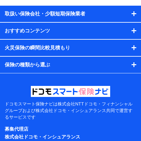
供するため、また維持管理等の委託業務遂行のため、またそ
れらに付帯、関連する当社、株式会社NTTドコモおよび提携
会社のサービスを案内、提供するため
取扱い保険会社・少額短期保険業者
（各サービスで取得したサービス利用履歴、ウェブサイトの
閲覧履歴、購買履歴、ご契約内容等のパーソナルデータを分
おすすめコンテンツ
析して、お客さまの趣味・嗜好・傾向に応じたサービス・商
品等に関するご提案や広告の配信等を行うことがありま
す。）
火災保険の瞬間比較見積もり
各種セミナーの開催のため
コンサルティングサービスの実施のため
アンケートやキャンペーン等の実施のため
保険の種類から選ぶ
上記に係る案内・手続き・管理等付帯業務を行うため
【当該個人データの管理について責任を有する者の名
称・住所・代表者名】
当該個人データを取り扱う各共同利用者（詳細は次のと
おり）
ドコモスマート保険ナビは
株式会社NTTドコモ・フィナンシャル
東京都千代田区永田町2丁目11番1号 山王パークタワー
グループおよび
株式会社ドコモ・インシュアランス共同で
運営す
株式会社NTTドコモ 代表取締役社長 前田 義晃
るサービスです
東京都中央区日本橋人形町2-14-10 アーバンネット日
募集代理店
本橋ビル 3F
株式会社ドコモ・インシュアランス