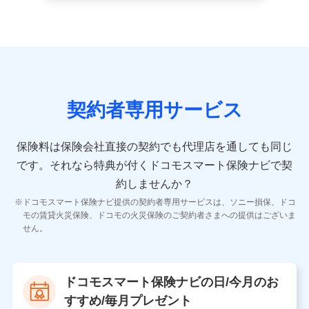
続き業務、取引管理業務、およびこれらに準ずる業務の遂行
のため
9.お問い合わせ情報
各種お問い合わせに対応するため
契約者専用サービス
10.受託業務の 個人情報
受託業務の遂行およびこれらに準ずる業務の遂行のため
保険料は保険会社直接の契約でも代理店を通しても同じ
です。
それなら特典が付くドコモスマート保険ナビで契
11.マイカー通勤管理クラウド並びに法人向けASPサー
ビスに関してのお問い合わせ情報
約しませんか？
各種お問い合わせに対応するため
ドコモスマート保険ナビ提供の契約者専用サービスは、ソニー損保、ドコ
当社のサービスに関する情報提供や、皆様に有用なお知らせ
モの賃貸火災保険、ドコモの火災保険のご契約者さまへの提供はございま
をお送りするため
せん。
アンケートの送付のため
当社のサービスや媒体の運営改善に必要なデータを解析し、
分析するため
当社の対応品質向上やお問い合わせ内容の正確な把握のため
ドコモスマート保険ナビの日/今月のお
個人情報保護管理者の職名、連絡先
すすめ/毎月プレゼント