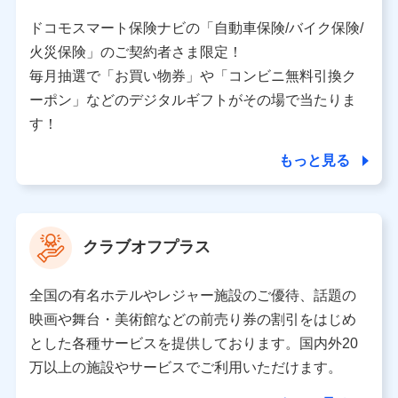
株式会社ドコモ・インシュアランス 営業部長
〒103-0013 東京都中央区日本橋人形町2-14-10 アー
ドコモスマート保険ナビの「自動車保険/バイク保険/
バンネット日本橋ビル 3F
火災保険」のご契約者さま限定！
株式会社ドコモ・インシュアランス
毎月抽選で「お買い物券」や「コンビニ無料引換ク
ーポン」などのデジタルギフトがその場で当たりま
個人情報の第三者提供について
す！
当社ではご本人の同意がある場合または法令に基づく場
合を除き、第三者に提供いたしません。
もっと見る
業務の委託
当社は利用目的の達成に必要な範囲内において個人情報
クラブオフプラス
の取り扱いの全部または一部を委託する場合がありま
す。
全国の有名ホテルやレジャー施設のご優待、話題の
個人データの共同利用
映画や舞台・美術館などの前売り券の割引をはじめ
とした各種サービスを提供しております。国内外20
当社は株式会社NTTドコモとの間で、以下のとおり個
人データを共同利用します。
万以上の施設やサービスでご利用いただけます。
【共同して利用される利用データの項目】