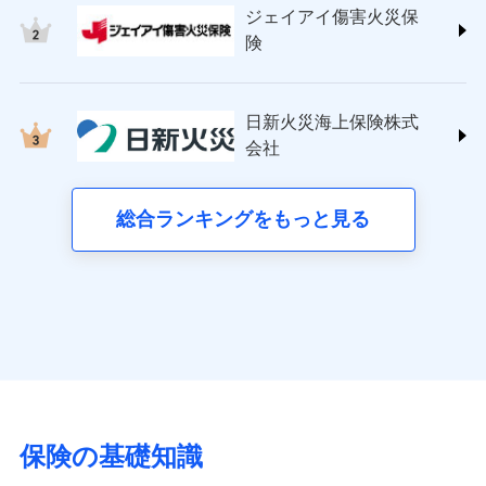
コンビニ払い
ドコモスマート保険ナビサービス利用規約
ドコモスマート保険ナビの利用規約と個人情報の取扱いに
払込方法
社提携業者にて24時間365日受付。受
ジェイアイ傷害火災保
(https://www.tokiomarine-nichido.co.jp/)
険です。補償の選択は自由自在で、お申込みはPC・ス
説明事項
ドコモスマート保険ナビサービス利用規約
口座振替
始期日
2026/01/01
同意いただく必要があります。詳細について、以下をご確
当社による個人情報の取扱いについて（プライバシー
付後、専門業者が対応に向かいます。
日新火災海上保険株式会社
険
マホで24時間受付可能です。住宅トラブル応急サービ
当社による個人情報の取扱いについて（プライバシー
銀行振込
ガラス破損の対応時間は9時～20時と
認ください。
ポリシー）
(https://www.nisshinfire.co.jp/)
ス「すまいのサポート24」は水まわり、玄関カギの紛
ポリシー）
なります。
※1損害割合が30%未満の場合は定率
ペット＆ファミリー損害保険株式会社
ドコモスマート保険ナビサービス利用規約
※3クレジットカード会社の分割払い
失、ハチの巣駆除等の住宅トラブルに対応していま
一括払
払、水災料率は最も水災リスクが低い
(https://www.petfamilyins.co.jp/)
当社による個人情報の取扱いについて（プライバシー
が可能なことがあります。詳しくは各
日新火災海上保険株式
水災等地を適用
す。さらに大切な住まいを守るための各種サポート機
支払方法
年払い
説明事項
三井住友海上火災保険株式会社 (https://www.ms-
クレジットカード会社にご確認くださ
ポリシー）
※2水道管修理費用の取扱いはなし
会社
能をご用意。住まいをメンテナンスする際の無料の
月払い
い。
ins.com/)
※3一括払・年払のみ、コンビニ・ペ
「リフォーム相談サービス」、「長期優良住宅の維持
三井ダイレクト損害保険株式会社
イジー（番号通知方式）
ネット申込
保全サポートサービス」をご提供しています。
募集文書番号
(https://www.mitsui-direct.co.jp/)
総合ランキングをもっと見る
申込方法
郵送
募集文書番号
対面
■生命保険
アクサ生命保険株式会社
始期日
2024/10/01
（https://www.axa.co.jp/）
日新火災海上保険株式会社で
SBI生命保険株式会社（https://www.sbilife.co.jp/）
※1損害割合が30%未満の場合は定率
お見積もり
FWD生命保険株式会社
ドコモスマート保険ナビ編集部の評価
払、水災料率は最低リスク区分を適用
（https://www.fwdlife.co.jp/）
ドコモスマート保険ナビ編集部の評価
※2失火見舞費用の取扱いはなし
ソニー生命保険株式会社
※3水道管修理費用の取扱いはなし
見積もりや保険会社とのご契約に先立ち、当社が提供する
チューリッヒのネット火災保険は
ダイレクト型でネッ
（https://www.sonylife.co.jp）
説明事項
※4地震火災費用の取扱いはなし
ドコモスマート保険ナビの利用規約と個人情報の取扱いに
登記物件の火災保険をお申込みの方におすすめ！登記
ト完結のお手続き・リーズナブルな保険料
に加え、
火
SOMPOひまわり生命保険株式会社
保険の基礎知識
※5火災・風災等の事故により建物に
同意いただく必要があります。詳細について、以下をご確
情報の自動照合によるリアルタイム契約を実現！書類
災に対する補償に加え、すべてのプランに盗難等がつ
（https://www.himawari-life.co.jp/）
損害が生じたとき、日新火災がご案内
認ください。