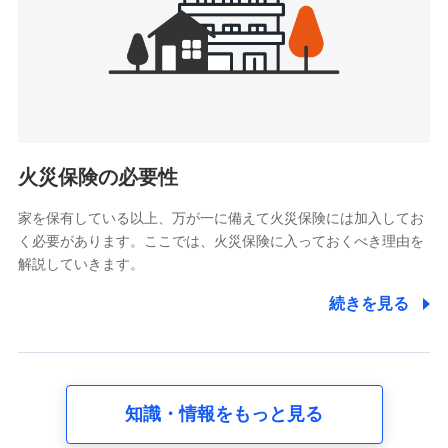
被紹介者への連絡、及び当社と取引のあるもしくは委託を受
けている保険会社・提携会社の保険その他に関する情報を提
供し、金融商品等の契約を勧奨するため
アンケートやキャンペーン等の実施のため
上記に係る連絡・手続き・管理等付帯業務を行うため
5.通話録音にて取得する情報
電話対応の品質向上およびお問合せ内容の正確な把握のため
火災保険の必要性
家を保有している以上、万が一に備えて火災保険には加入してお
6.採用応募者の個人情報
く必要があります。ここでは、火災保険に入っておくべき理由を
採用選考および入社手続を実施するため
解説していきます。
7.社員（従業者）の個人情報
続きを見る
人事･勤怠･健康・労務等の管理、給与支給、福利厚生・採用
退職関連処理等の各種手続きのため、当社と従業員または従
業員同士の連絡のため
知識・情報をもっと見る
8.取引先個人情報
取引先としての選定業務、営業情報の提供業務、契約締結手