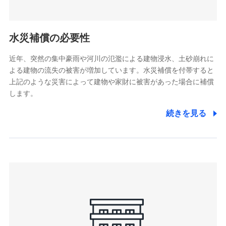
(https://pshoken.co.jp/)
リトルファミリー少額短期保険株式会社
(https://www.littlefamily-ssi.com/)
水災補償の必要性
2.共同募集を行う代理店から受領する個人情報
近年、突然の集中豪雨や河川の氾濫による建物浸水、土砂崩れに
よる建物の流失の被害が増加しています。水災補償を付帯すると
郵便、電話、およびＥメール等により、当社と取引のあるも
しくは委託を受けている保険会社・提携会社の保険その他に
上記のような災害によって建物や家財に被害があった場合に補償
関する情報を提供し、金融商品等の契約を勧奨するため、ま
します。
た維持管理等の委託業務遂行のため、またそれらに付帯、関
連する当社および提携会社のサービスを案内、提供するため
続きを見る
（なお、当社は複数の保険会社と取引があり、取得した個人
情報を取引のある他の保険会社の商品・サービスをご提案す
るために利用させていただくことがあります。）
上記に係る連絡・手続き・管理等付帯業務を行うため
3.セミナー募集サイトから取得した個人情報
各種セミナーの案内、開催のため
上記に係る連絡・手続き・管理等付帯業務を行うため
4.家族・友達紹介にて取得した個人情報