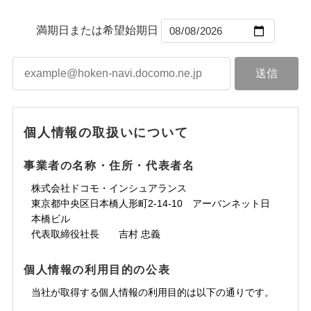
から4営業日+1日以降、お客さまが決
補償の範囲
？
ドコモスマート保険ナビ編集部の評価
03
募集文書番号
POINT
カギあけサービス（24時間サポー
備考
※1雑危険（盗難を除く）および破汚
済した時点で保険のお申し込みと完了
付帯サービス
説明事項
ト）
臨時費用
補償の範囲
損において、自己負担額5万円
？
03
※1損害割合が30%未満の場合は定率
満期日または希望始期日
POINT
となります。
キャッシュレス・リペアサービス
損害防止費用
払、水災料率は最低リスク区分を適用
チューリッヒのネット火災保険は
ダイレクト型でネッ
上半期
新規契約数ランキング
※2破損・汚損、水ぬれは自己負担額
火災
風災・雹（ひょ
気象災害アラート
残存物取片づけ費用
募集文書番号
付帯される費用保
ト完結のお手続き・リーズナブルな保険料
に加え、
火
クレジットカード
※3
落雷
う）災、雪災
5万円 建物が築15年以上または建築
険金
失火見舞費用
※2
補償内容
災に対する補償に加え、すべてのプランに盗難等がつ
火災
風災・雹（ひょ
破裂・爆発
コンビニ払い
年不明の場合、風災・雹（ひょう）
払込方法
当社火災保険新規契約者数より算出[
※保険料は下の場合の築年月で計算し
年
月]（ドコモスマート保険
落雷
う）災、雪災
水道管修理費用
※3
いており、
社会問題などを考慮された幅広い補償が特
災・雪災の自己負担額は5万円
口座振替
破裂・爆発
ています。
ナビ調べ）
ドコモスマート保険ナビ編集部の評価
水災
※3失火見舞費用の取扱いはなし
地震火災費用
盗難
※4
長です。
失火見舞金など付帯される費用保険金も多
銀行振込
新築：2026年1月
水濡れ
備考
説明事項
免責金額（自己負
※4水道管修理費用の取扱いはなし
築5年：2021年1月
く、ダイレクトでありながら充実した補償が魅力で
※1
免責金額なし
水災
盗難
騒擾（じょう）
個人情報の取扱いについて
担額）
（破損・汚損等危険補償特約で補償対
その他付帯される
登記物件の火災保険をお申込みの方におすすめ！登記
築10年：2016年1月
水濡れ
外部からの落下・
破損・汚損
一括払
す。
修理付帯費用
象となる場合があります。）
※1
費用の補償
騒擾（じょう）
飛来・衝突
築15年：2011年1月
ドコモスマート保険ナビ編集部の評価
情報の自動照合によるリアルタイム契約を実現！書類
支払方法
年払い
※5地震火災費用の取扱いはなし
外部からの落下・
破損・汚損
臨時費用
事業者の名称・住所・代表者名
の提出と保険会社審査にお時間をいただきません！
※6火災・風災等の事故により建物に
飛来・衝突
月払い
損害防止費用
インターネット割引
クレジットカード
損害が生じたとき、日新火災がご案内
株式会社ドコモ・インシュアランス
ソニー損保の新ネット火災保険は、補償の組合せが
ランキングをもっと見る
残存物取片づけ費用
適用される割引
指定工務店割引
付帯される費用の
する修理業者（指定工務店）が建物の
コンビニ払い
※3
東京都中央区日本橋人形町2-14-10 アーバンネット日
ネット申込
自由だから、必要な補償に絞って選べます。
払込方法
補償
修理を行います。
失火見舞費用
建築年割引
口座振替
本橋ビル
申込方法
チューリッヒ保険会社で
郵送
しかも、「地震上乗せ特約（全半損時のみ）」で、
水道管修理費用
銀行振込
代表取締役社長 吉村 忠義
お見積もり
対面
地震の被害にも最大100％で備えられます。
募集文書番号
その他条件
指定工務店特約
※5
地震火災費用
ジェイアイ傷害火災保険株式会社で
上半期
新規契約数ランキング
一括払
お見積もり
チューリッヒ保険会社の
個人情報の利用目的の公表
始期日
2026/08/01
すまいのサポート24
適用される割引
建築年割引
補償内容
支払方法
年払い
詳細を見る
当社火災保険新規契約者数より算出[
当社が取得する個人情報の利用目的は以下の通りです。
年
月]（ドコモスマート保険
リフォーム相談サービス
補償内容
ジェイアイ傷害火災保険株式会社の
月払い
付帯サービス
※1破損・汚損の免責額5万円
ナビ調べ）
付帯サービス
住まいの緊急かけつけサービス
長期優良住宅の維持保全サポートサー