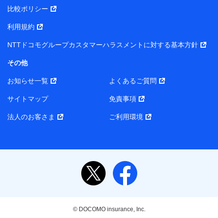
プがサービス提供等を通じて取得した、以下の情報など
比較ポリシー
の個人データ
基本情報
利用規約
氏名、電話番号、メールアドレス、お客さまの識別子、属
NTTドコモグループカスタマーハラスメントに対する基本方針
性、連絡先、dポイントサービスのご利用に関する情報。例
として、dポイントカード番号、性別、年齢、家族構成、住
その他
所、dポイント残高、dポイント利用履歴などが含まれます。
利用情報
お知らせ一覧
よくあるご質問
当社または株式会社NTTドコモ・フィナンシャルグループが
提供する各種サービスなどのご契約・ご利用などに関する情
サイトマップ
免責事項
報。例として、当社または株式会社NTTドコモ・フィナンシ
ャルグループが提供する各種サービスのご契約状態・ご利用
法人のお客さま
ご利用環境
履歴インターネット利用時の行動に関する情報、アプリケー
ション利用時の行動に関する情報、購入されたサービスや商
品の名称・購入場所・決済に関する情報、アンケートの回答
に関する情報などが含まれます。
保険関連サービス情報
当社または株式会社NTTドコモ・フィナンシャルグループが
提供する保険関連サービスに関して取得し、又は保有する情
報。例として、見積請求受付時、資料請求受付時又はユーザ
ー登録受付時に提供いただいた情報（氏名、住所、生年月
日、性別、保険契約者と被保険者の関係、保険加入の目的、
© DOCOMO insurance, Inc.
保険商品の内容、保険料、保険料のお支払方法、車のメーカ