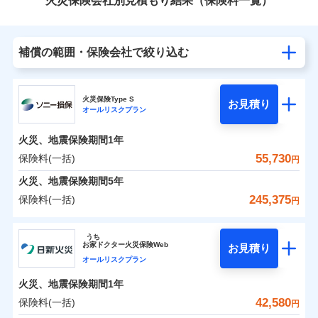
火災保険会社別見積もり結果（保険料一覧）
補償の範囲・保険会社で絞り込む
火災保険Type S
お見積り
オールリスクプラン
火災、地震保険期間
1年
55,730
保険料(一括)
円
火災、地震保険期間
5年
245,375
保険料(一括)
円
ソニー損害保険株式会社
うち
お
家
ドクター火災保険Web
お見積り
ソニー損害保険株式会社のおすすめポイント
オールリスクプラン
火災、地震保険期間
1年
保険料（一括）内訳
01
POINT
42,580
保険料(一括)
円