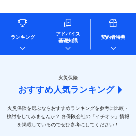
す。
連する当社および提携会社のサービスを案内、提供するため
象となる場合があります。）
水道管修理費用
リフォーム相談サービス
ドコモスマート保険ナビ編集部の評価
（なお、当社は複数の保険会社と取引があり、取得した個人
付帯サービス
※1破損・汚損の免責額5万円
※5地震火災費用の取扱いはなし
付帯サービス
住まいの緊急かけつけサービス
地震火災費用
長期優良住宅の維持保全サポートサー
情報を取引のある他の保険会社の商品・サービスをご提案す
※2水まわりトラブル、カギ開け対
※6火災・風災等の事故により建物に
ビス
るために利用させていただくことがあります。）
応、ガラス破損の場合に60分までの
損害が生じたとき、日新火災がご案内
ソニー損保の新ネット火災保険は、補償の組合せが
各種セミナーの開催のため
簡易作業無料でご提供いたします。弊
保険証券の不発行に関する特約（500
クレジットカード
する修理業者（指定工務店）が建物の
適用される割引
自由だから、必要な補償に絞って選べます。
コンサルティングサービスの実施のため
社提携業者にて24時間365日受付。受
円）
クレジットカード
修理を行います。
コンビニ払い
アドバイス
補償内容
チューリッヒ保険会社で
アンケートやキャンペーン等の実施のため
払込方法
付後、専門業者が対応に向かいます。
ランキング
契約者特典
しかも、「地震上乗せ特約（全半損時のみ）」で、
コンビニ払い
説明事項
口座振替
基礎知識
上記に係る案内・手続き・管理等付帯業務を行うため
お見積もり
払込方法
ガラス破損の対応時間は9時～20時と
その他条件
住まいのアシスタンスサービス
地震の被害にも最大100％で備えられます。
※2
募集文書番号
口座振替
銀行振込
* 当社が委託を受けている保険会社の情報は、保険会社
なります。
免責金額（自己負
銀行振込
※3クレジットカード会社の分割払い
のホームページに掲載しておりますので、ご確認くださ
チューリッヒ保険会社の
免責金額なし
WEB見積もり+メールアドレス登録後
担額）
が可能なことがあります。詳しくは各
一括払
詳細を見る
い。
から4営業日+1日以降、お客さまが決
クレジットカード会社にご確認くださ
備考
一括払
支払方法
年払い
済した時点で保険のお申し込みと完了
い。
臨時費用
支払方法
年払い
■損害保険
となります。
月払い
火災保険
見積もりや保険会社とのご契約に先立ち、当社が提供する
ソニー損害保険株式会社で
損害防止費用
月払い
あいおいニッセイ同和損害保険株式会社
募集文書番号
ドコモスマート保険ナビの利用規約と個人情報の取扱いに
お見積もり
ドコモスマート保険ナビ編集部の評価
残存物取片づけ費用
付帯される費用保
おすすめ人気ランキング
(https://www.aioinissaydowa.co.jp/)
ネット申込
クレジットカード
※3
同意いただく必要があります。詳細について、以下をご確
険金
失火見舞費用
ネット申込
アクサ損害保険株式会社 (https://www.axa-
※2
申込方法
郵送
コンビニ払い
認ください。
払込方法
direct.co.jp/)
水道管修理費用
申込方法
郵送
※3
全国の優良工務店とタッグを組み、「高品質な修理」
見積もりや保険会社とのご契約に先立ち、当社が提供する
対面
口座振替
ドコモスマート保険ナビサービス利用規約
火災保険を選ぶならおすすめランキングを参考に比較・
アニコム損害保険株式会社 (https://www.anicom-
地震火災費用
対面
ドコモスマート保険ナビの利用規約と個人情報の取扱いに
※4
と「保険金のお支払」をワンセットで提供する火災保
銀行振込
当社による個人情報の取扱いについて（プライバシー
sompo.co.jp/)
同意いただく必要があります。詳細について、以下をご確
検討をしてみませんか？
始期日
2025/10/01
各保険会社の「イチオシ」情報
険です。補償の選択は自由自在で、お申込みはPC・ス
ポリシー）
東京海上ダイレクト損害保険株式会社
その他付帯される
認ください。
始期日
2024/10/01
一括払
マホで24時間受付可能です。住宅トラブル応急サービ
を掲載しているのでぜひ参考にしてください！
修理付帯費用
ドコモスマート保険ナビ編集部の評価
費用の補償
(https://www.e-design.net/)
説明事項
※1水災料率は最低リスク区分を適用
支払方法
ドコモスマート保険ナビサービス利用規約
年払い
ス「すまいのサポート24」は水まわり、玄関カギの紛
AIG損害保険株式会社
※1破損・汚損、水ぬれは自己負担額