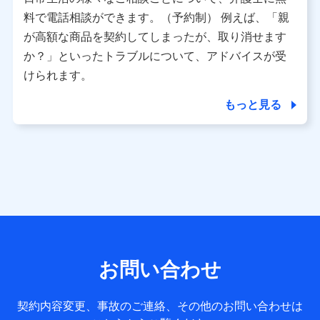
利用情報
料で電話相談ができます。（予約制） 例えば、「親
当社又は株式会社NTTドコモが提供する各種サービスなどの
ご契約・ご利用などに関する情報。例として、当社又は株式
が高額な商品を契約してしまったが、取り消せます
会社NTTドコモが提供する各種サービスのご契約状態・ご利
か？」といったトラブルについて、アドバイスが受
用履歴インターネット利用時の行動に関する情報、アプリケ
ーション利用時の行動に関する情報、購入されたサービスや
けられます。
商品の名称・購入場所・決済に関する情報、アンケートの回
答に関する情報などが含まれます。
もっと見る
保険関連サービス情報
当社又は株式会社NTTドコモが提供する保険関連サービスに
関して取得し、又は保有する情報。例として、見積請求受付
時、資料請求受付時又はユーザー登録受付時に提供いただい
た情報（氏名、住所、生年月日、性別、保険契約者と被保険
者の関係、保険加入の目的、保険商品の内容、保険料、保険
料のお支払方法、車のメーカーや走行距離などの情報、建物
の構造や築年数などの情報、ペットの種類や年齢など）及び
お客様との応対記録 （お客様に提示した比較見積の試算結
果情報、メールマガジンを提供した際のメール内容や送信履
歴の情報及び保険の更改案内等を提供した際のメール内容や
送信履歴などの情報）が含まれます。
お問い合わせ
保険契約情報
当社又は株式会社NTTドコモが取得し、又は保有する保険契
約に関する情報。例として、保険契約者及び被保険者の氏
契約内容変更、事故のご連絡、その他のお問い合わせは
名、住所、生年月日、性別、保険契約者と被保険者の関係、