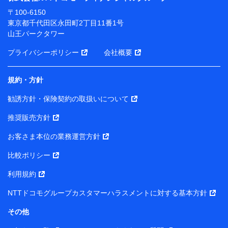
ります。
〒100-6150
※ dポイントクラブ会員ではないお客さま（2019年12
東京都千代田区永田町2丁目11番1号
月11日以降、一度もdポイントクラブ会員であったこと
山王パークタワー
がないお客さまに限る）に関する、2019年12月10日以
前に取得した個人データは、こちら の利用目的の範囲内
プライバシーポリシー
会社概要
に限って共同利用します。
規約・方針
当社は株式会社NTTドコモ・フィナンシャルグループ
との間で、以下のとおり個人データを共同利用しま
勧誘方針・保険契約の取扱いについて
す。
推奨販売方針
【共同して利用される利用データの項目】
当社または株式会社NTTドコモ・フィナンシャルグルー
お客さま本位の業務運営方針
プがサービス提供等を通じて取得した、以下の情報など
比較ポリシー
の個人データ
基本情報
利用規約
氏名、電話番号、メールアドレス、お客さまの識別子、属
NTTドコモグループカスタマーハラスメントに対する基本方針
性、連絡先、dポイントサービスのご利用に関する情報。例
として、dポイントカード番号、性別、年齢、家族構成、住
その他
所、dポイント残高、dポイント利用履歴などが含まれます。
利用情報