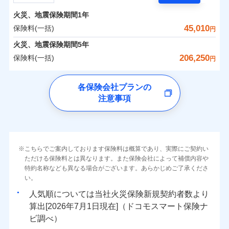
担額）
残存物取片づけ費用
付帯される費用の
サポートサービス」をご提供します。
水まわりトラブル、カギ開け対応など「住まいのア
補償
火災、地震保険期間
1年
失火見舞費用
保険料（一括）内訳
01
POINT
お家ドクター火災保険Web（すまいの保険）のお見
臨時費用
シスタンスサービス」が無料付帯
水道管修理費用
45,010
保険料(一括)
円
積もり・お申込みはネットで完結！
損害防止費用
補償の対象やお客さまの状況に応じたさまざまな割
地震火災費用
火災 1年
地震 1年
火災、地震保険期間
5年
上半期
新規契約数ランキング
ランキングをもっと見る
残存物取片づけ費用
付帯される費用保
引をご用意！
206,250
保険料(一括)
険金
円
失火見舞費用
適用される割引
建築年割引
イチオシ
02
POINT
補償の範囲
-
19,350
7,580
？
03
建物
POINT
円
円
当社火災保険新規契約者数より算出[
年
月]（ドコモスマート保険
水道管修理費用
チューリッヒ保険会社
ナビ調べ）
補償の範囲
付帯サービス
住まいの緊急かけつけサービス
地震火災費用
？
03
POINT
各保険会社プランの
ソニー損保の新ネット火災保険は、補償の組合せが自
注意事項
-
7,400
2,530
チューリッヒ保険会社のおすすめポイント
家財
由だから、必要な補償に絞って選べます。
円
円
火災
風災・雹（ひょ
保険証券の不発行に関する特約（500
クレジットカード
適用される割引
しかも「地震上乗せ特約（全半損時のみ）」で、地震
落雷
う）災、雪災
円）
コンビニ払い
保険料（一括）内訳
01
火災
補償内容
風災・雹（ひょ
POINT
破裂・爆発
払込方法
の被害にも火災保険の保険金額に対して最大100％で備
落雷
う）災、雪災
口座振替
破裂・爆発
えられます（一部損は対象外）。
その他条件
住まいのアシスタンスサービス
※2
水災
銀行振込
盗難
火災 1年
地震 1年
こちらでご案内しております保険料は概算であり、実際にご契約い
ランキングをもっと見る
水濡れ
免責金額（自己負
免責金額なし
ただける保険料とは異なります。また保険会社によって補償内容や
水災
※2
盗難
騒擾（じょう）
WEB見積もり+メールアドレス登録後
担額）
一括払
水濡れ
外部からの落下・
特約名称なども異なる場合がございます。あらかじめご了承くださ
破損・汚損
イチオシ
02
POINT
から4営業日+1日以降、お客さまが決
補償の範囲
？
0
03
26,200
7,580
POINT
建物
円
円
円
備考
騒擾（じょう）
飛来・衝突
支払方法
い。
年払い
済した時点で保険のお申し込みと完了
外部からの落下・
破損・汚損
臨時費用
となります。
月払い
飛来・衝突
まさかのときも安心！全国の優良工務店とタッグを
人気順については当社
新規契約者数より
損害防止費用
0
8,700
2,530
家財
円
組み、「高品質な修理」と「保険金のお支払」をワ
円
円
算出[
年
月
日現在]（ドコモスマート保険ナ
火災
風災・雹（ひょ
残存物取片づけ費用
付帯される費用保
ネット申込
クレジットカード
※3
落雷
う）災、雪災
ンセットで提供する火災保険です。
ビ調べ）
険金
失火見舞費用
※3
補償内容
破裂・爆発
申込方法
郵送
コンビニ払い