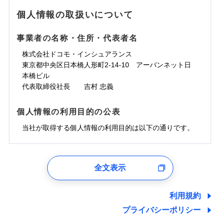
地震の被害にも最大100％で備えられます。
ランキングをもっと見る
水濡れ
免責金額（自己負
銀行振込
※3クレジットカード会社の分割払い
※1
免責金額なし
水災
※1
盗難
騒擾（じょう）
個人情報の取扱いについて
WEB見積もり+メールアドレス登録後
担額）
が可能なことがあります。詳しくは各
一括払
水濡れ
外部からの落下・
破損・汚損
から4営業日+1日以降、お客さまが決
※1
クレジットカード会社にご確認くださ
備考
騒擾（じょう）
一括払
飛来・衝突
支払方法
年払い
済した時点で保険のお申し込みと完了
外部からの落下・
破損・汚損
い。
事業者の名称・住所・代表者名
臨時費用
支払方法
年払い
となります。
月払い
飛来・衝突
損害防止費用
月払い
株式会社ドコモ・インシュアランス
ソニー損害保険株式会社で
募集文書番号
残存物取片づけ費用
付帯される費用保
ネット申込
クレジットカード
東京都中央区日本橋人形町2-14-10 アーバンネット日
※3
お見積もり
険金
失火見舞費用
ネット申込
※2
補償内容
申込方法
本橋ビル
郵送
コンビニ払い
払込方法
水道管修理費用
申込方法
郵送
※3
代表取締役社長 吉村 忠義
対面
口座振替
見積もりや保険会社とのご契約に先立ち、当社が提供する
地震火災費用
対面
※4
銀行振込
上半期
新規契約数ランキング
免責金額（自己負
ドコモスマート保険ナビの利用規約と個人情報の取扱いに
始期日
2025/10/01
免責金額なし
個人情報の利用目的の公表
担額）
同意いただく必要があります。詳細について、以下をご確
補償内容
その他付帯される
始期日
2024/10/01
一括払
修理付帯費用
ドコモスマート保険ナビ編集部の評価
費用の補償
認ください。
当社火災保険新規契約者数より算出[
当社が取得する個人情報の利用目的は以下の通りです。
年
月]（ドコモスマート保険
※1雑危険（盗難を除く）および破汚
支払方法
年払い
説明事項
臨時費用
ナビ調べ）
損において、自己負担額5万円
※1損害割合が30%未満の場合は定率
ドコモスマート保険ナビサービス利用規約
月払い
損害防止費用
免責金額（自己負
インターネット割引
払、水災料率は最低リスク区分を適用
チューリッヒのネット火災保険は
ダイレクト型でネッ
1.見積請求受付時、資料請求受付時、ユーザー登録受
免責金額なし
当社による個人情報の取扱いについて（プライバシー
担額）
※2破損・汚損、水ぬれは自己負担額
残存物取片づけ費用
適用される割引
指定工務店割引
付時
付帯される費用の
募集文書番号
ト完結のお手続き・リーズナブルな保険料
に加え、
火
ポリシー）
ネット申込
全文表示
5万円 建物が築15年以上または建築
補償
失火見舞費用
建築年割引
災に対する補償に加え、すべてのプランに盗難等がつ
ユーザー登録受付および、管理のため
申込方法
年不明の場合、風災・雹（ひょう）
郵送
臨時費用
水道管修理費用
郵便、電話、およびＥメール等により、当社と取引のあるも
いており、
社会問題などを考慮された幅広い補償が特
災・雪災の自己負担額は5万円
対面
損害防止費用
しくは委託を受けている保険会社・提携会社の保険その他に
その他条件
指定工務店特約
※5
利用規約
地震火災費用
※3失火見舞費用の取扱いはなし
長です。
失火見舞金など付帯される費用保険金も多
ランキングをもっと見る
関する情報を提供し、金融商品等の契約を勧奨するため、ま
残存物取片づけ費用
付帯される費用保
説明事項
※4水道管修理費用の取扱いはなし
プライバシーポリシー
く、ダイレクトでありながら充実した補償が魅力で
始期日
2026/08/01
た維持管理等の委託業務遂行のため、またそれらに付帯、関
険金
（破損・汚損等危険補償特約で補償対
失火見舞費用
すまいのサポート24
適用される割引
建築年割引