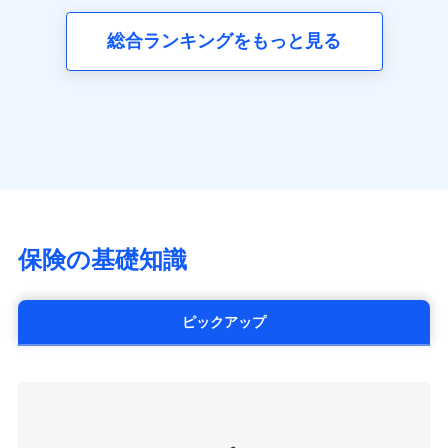
三井ダイレクト損害保険株式会社
全国の優良工務店とタッグを組み、「高品質な修理」
同意いただく必要があります。詳細について、以下をご確
ネット申込
募集文書番号
(https://www.mitsui-direct.co.jp/)
見積もりや保険会社とのご契約に先立ち、当社が提供する
認ください。
と「保険金のお支払」をワンセットで提供する火災保
総合ランキングをもっと見る
申込方法
郵送
ドコモスマート保険ナビの利用規約と個人情報の取扱いに
険です。補償の選択は自由自在で、お申込みはPC・ス
ドコモスマート保険ナビサービス利用規約
対面
同意いただく必要があります。詳細について、以下をご確
■生命保険
マホで24時間受付可能です。住宅トラブル応急サービ
当社による個人情報の取扱いについて（プライバシー
認ください。
アクサ生命保険株式会社
ス「すまいのサポート24」は水まわり、玄関カギの紛
ポリシー）
始期日
2024/10/01
（https://www.axa.co.jp/）
ドコモスマート保険ナビサービス利用規約
失、ハチの巣駆除等の住宅トラブルに対応していま
SBI生命保険株式会社（https://www.sbilife.co.jp/）
当社による個人情報の取扱いについて（プライバシー
す。さらに大切な住まいを守るための各種サポート機
※1損害割合が30%未満の場合は定率
FWD生命保険株式会社
ドコモスマート保険ナビ編集部の評価
ポリシー）
払、水災料率は最低リスク区分を適用
能をご用意。住まいをメンテナンスする際の無料の
（https://www.fwdlife.co.jp/）
※2失火見舞費用の取扱いはなし
「リフォーム相談サービス」、「長期優良住宅の維持
ソニー生命保険株式会社
※3水道管修理費用の取扱いはなし
チューリッヒのネット火災保険は
ダイレクト型でネッ
保全サポートサービス」をご提供しています。
（https://www.sonylife.co.jp）
説明事項
※4地震火災費用の取扱いはなし
ト完結のお手続き・リーズナブルな保険料
に加え、
火
SOMPOひまわり生命保険株式会社
保険の基礎知識
※5火災・風災等の事故により建物に
災に対する補償に加え、すべてのプランに盗難等がつ
（https://www.himawari-life.co.jp/）
損害が生じたとき、日新火災がご案内
いており、
社会問題などを考慮された幅広い補償が特
する修理業者（指定工務店）が建物の
第一ネオ生命保険株式会社
修理を行います。
長です。
失火見舞金など付帯される費用保険金も多
（https://neofirst.co.jp/）
ピックアップ
く、ダイレクトでありながら充実した補償が魅力で
大樹生命保険株式会社（https://www.taiju-
日新火災海上保険株式会社で
募集文書番号
life.co.jp）
お見積もり
す。
太陽生命保険株式会社（https://www.taiyo-
seimei.co.jp）
見積もりや保険会社とのご契約に先立ち、当社が提供する
チューリッヒ生命保険株式会社
ドコモスマート保険ナビの利用規約と個人情報の取扱いに