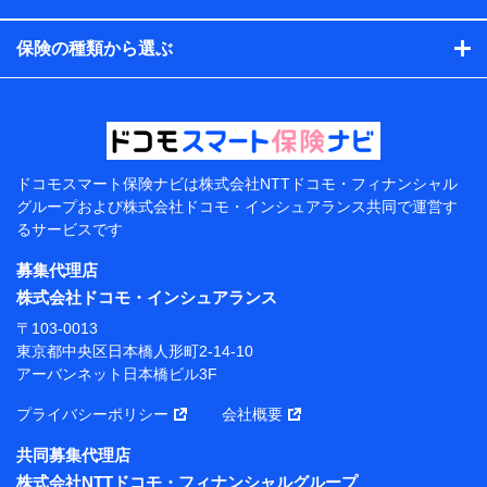
コンサルティングサービスの実施のため
アンケートやキャンペーン等の実施のため
保険の種類から選ぶ
上記に係る案内・手続き・管理等付帯業務を行うため
【当該個人データの管理について責任を有する者の名
称・住所・代表者名】
当該個人データを取り扱う各共同利用者（詳細は次のと
おり）
ドコモスマート保険ナビは
株式会社NTTドコモ・フィナンシャル
東京都千代田区永田町2丁目11番1号 山王パークタワー
グループおよび
株式会社ドコモ・インシュアランス共同で
運営す
株式会社NTTドコモ 代表取締役社長 前田 義晃
るサービスです
東京都中央区日本橋人形町2-14-10 アーバンネット日
募集代理店
本橋ビル 3F
株式会社ドコモ・インシュアランス
株式会社ドコモ・インシュアランス 代表取締役社
〒103-0013
長 吉村 忠義
東京都中央区日本橋人形町2-14-10
アーバンネット日本橋ビル3F
※ 当社および株式会社NTTドコモは、お客さまの情報
を利用させていただくにあたっては、「NTTドコモ パー
プライバシーポリシー
会社概要
ソナルデータ憲章」に定める行動原則を順守します 。
※ パーソナルデータダッシュボードの「第三者提供の
共同募集代理店
管理」の設定状態にかかわらず、共同利用する場合があ
株式会社NTTドコモ・フィナンシャルグループ