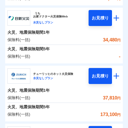
イチオシ
02
POINT
補償の範囲
？
0
03
28,000
7,580
POINT
建物
円
円
円
ソニー損害保険株式会社
うち
まさかのときも安心！全国の優良工務店とタッグを
お
家
ドクター火災保険Web
お見積り
0
10,650
2,530
ソニー損害保険株式会社のおすすめポイント
家財
円
組み、「高品質な修理」と「保険金のお支払」をワ
円
円
水災なしプラン
火災
風災・雹（ひょ
落雷
う）災、雪災
ンセットで提供する火災保険です。
火災、地震保険期間
1年
保険料（一括）内訳
01
破裂・爆発
POINT
お客さまのニーズから補償を考え、設計することで
34,480
保険料(一括)
円
合理的な保険料を実現することができます。さらに
水災
盗難
火災 1年
地震 1年
火災、地震保険期間
5年
水濡れ
各種割引が充実！
※1
騒擾（じょう）
-
保険料(一括)
大切な住まいを守るための各種サポート機能をご用
外部からの落下・
破損・汚損
イチオシ
02
POINT
0
28,841
7,580
建物
円
円
円
飛来・衝突
意、住宅トラブル応急サービス「すまいのサポート
日新火災海上保険株式会社
24」、住まいをメンテナンスする際の無料の「リフ
火災、自然災害、盗難などトータルでカバーし、大
チューリッヒのネット火災保険
お見積り
水災なしプラン
0
ォーム相談サービス」、「長期優良住宅の維持保全
6,221
2,530
日新火災海上保険株式会社のおすすめポイント
家財
円
切な住まいをお守りします！
円
円
サポートサービス」をご提供します。
水まわりトラブル、カギ開け対応など「住まいのア
火災、地震保険期間
1年
保険料（一括）内訳
01
POINT
お家ドクター火災保険Web（すまいの保険）のお見
シスタンスサービス」が無料付帯
37,810
保険料(一括)
円
積もり・お申込みはネットで完結！
補償の対象やお客さまの状況に応じたさまざまな割
火災 1年
地震 1年
火災、地震保険期間
5年
上半期
新規契約数ランキング
引をご用意！
173,100
保険料(一括)
円
イチオシ
02
POINT
補償の範囲
-
18,920
7,580
？
03
建物
POINT
円
円
当社火災保険新規契約者数より算出[
年
月]（ドコモスマート保険
チューリッヒ保険会社
ナビ調べ）