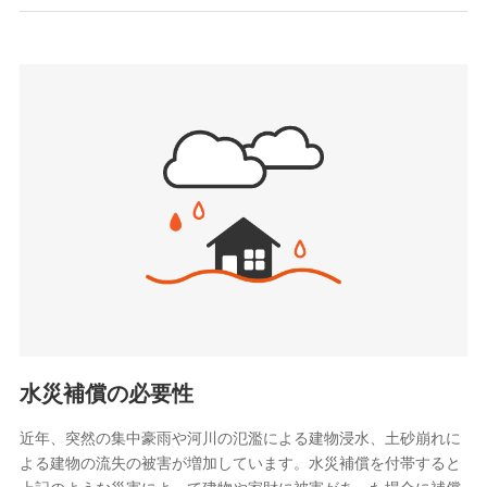
お見積もり
SBIいきいき少額短期保険会社 (https://www.i-
sedai.com/)
見積もりや保険会社とのご契約に先立ち、当社が提供する
SBIペット少額短期保険株式会社
ドコモスマート保険ナビの利用規約と個人情報の取扱いに
(https://www.sbipet-ssi.co.jp/)
同意いただく必要があります。詳細について、以下をご確
SBIリスタ少額短期保険会社
認ください。
(https://www.jishin.co.jp/)
スマートプラス少額短期保険株式会社
ドコモスマート保険ナビサービス利用規約
（https://www.smartplus-insurance.com/）
当社による個人情報の取扱いについて（プライバシー
チューリッヒ少額短期保険株式会社
ポリシー）
(https://www.zurichssi.co.jp/)
Tokio Marine X少額短期保険株式会社
(https://www.tokiomarine-x.co.jp/)
ペットメディカルサポート株式会社
(https://pshoken.co.jp/)
リトルファミリー少額短期保険株式会社
(https://www.littlefamily-ssi.com/)
水災補償の必要性
2.共同募集を行う代理店から受領する個人情報
近年、突然の集中豪雨や河川の氾濫による建物浸水、土砂崩れに
よる建物の流失の被害が増加しています。水災補償を付帯すると
郵便、電話、およびＥメール等により、当社と取引のあるも
しくは委託を受けている保険会社・提携会社の保険その他に