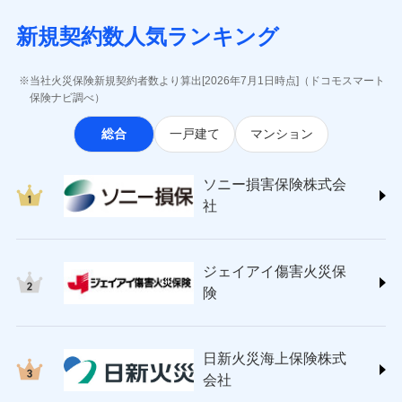
月払い
当社による個人情報の取扱いについて（プライバシー
失、ハチの巣駆除等の住宅トラブルに対応していま
インターネット割引
(https://www.aig.co.jp/sonpo)
5万円 建物が築15年以上または建築
チューリッヒのネット火災保険は
ダイレクト型でネッ
募集文書番号
ポリシー）
す。さらに大切な住まいを守るための各種サポート機
新規契約数人気ランキング
年不明の場合、風災・雹（ひょう）
ＳＢＩ損害保険株式会社
適用される割引
指定工務店割引
ト完結のお手続き・リーズナブルな保険料
に加え、
火
ネット申込
災・雪災の自己負担額は5万円
能をご用意。住まいをメンテナンスする際の無料の
(https://www.sbisonpo.co.jp/)
建築年割引
災に対する補償に加え、すべてのプランに盗難等がつ
申込方法
※2失火見舞費用の取扱いはなし
郵送
「リフォーム相談サービス」、「長期優良住宅の維持
ジェイアイ傷害火災保険株式会社
当社火災保険新規契約者数より算出[2026年7月1日時点]（ドコモスマート
いており、
社会問題などを考慮された幅広い補償が特
※3水道管修理費用の取扱いはなし
対面
保全サポートサービス」をご提供しています。
(https://www.jihoken.co.jp/)
その他条件
指定工務店特約
保険ナビ調べ）
※5
説明事項
（破損・汚損等危険補償特約で補償対
長です。
失火見舞金など付帯される費用保険金も多
ソニー損害保険株式会社
象となる場合があります。）
く、ダイレクトでありながら充実した補償が魅力で
始期日
2026/08/01
総合
一戸建て
マンション
(https://www.sonysonpo.co.jp/)
※4地震火災費用の取扱いはなし
すまいのサポート24
ドコモスマート保険ナビ編集部の評価
す。
※5火災・風災等の事故により建物に
損害保険ジャパン株式会社 (https://www.sompo-
リフォーム相談サービス
付帯サービス
※1盗難、水濡れ、騒擾（じょう）、
損害が生じたとき、日新火災がご案内
japan.co.jp/)
長期優良住宅の維持保全サポートサー
ソニー損害保険株式会
外部からの落下・飛来・衝突は自動付
する修理業者（指定工務店）が建物の
ソニー損保の新ネット火災保険は、補償の組合せが
ＳＯＭＰＯダイレクト損害保険株式会社
日新火災海上保険株式会社で
ビス
帯です。
修理を行います。
社
自由だから、必要な補償に絞って選べます。
(https://www.sompo-direct.co.jp/)
お見積もり
※2水まわりトラブル、カギ開け対
チューリッヒ保険会社 (https://www.zurich.co.jp/)
応、ガラス破損の場合に60分までの
クレジットカード
しかも、「地震上乗せ特約（全半損時のみ）」で、
募集文書番号
チューリッヒ保険会社で
東京海上日動火災保険株式会社
簡易作業無料でご提供いたします。弊
コンビニ払い
地震の被害にも最大100％で備えられます。
見積もりや保険会社とのご契約に先立ち、当社が提供する
お見積もり
払込方法
社提携業者にて24時間365日受付。受
ジェイアイ傷害火災保
(https://www.tokiomarine-nichido.co.jp/)
説明事項
口座振替
ドコモスマート保険ナビの利用規約と個人情報の取扱いに
付後、専門業者が対応に向かいます。
日新火災海上保険株式会社
険
銀行振込
ガラス破損の対応時間は9時～20時と
同意いただく必要があります。詳細について、以下をご確
チューリッヒ保険会社の
(https://www.nisshinfire.co.jp/)
なります。
認ください。
詳細を見る
ペット＆ファミリー損害保険株式会社
※3クレジットカード会社の分割払い
一括払
ドコモスマート保険ナビサービス利用規約
(https://www.petfamilyins.co.jp/)
が可能なことがあります。詳しくは各
日新火災海上保険株式
ソニー損害保険株式会社で
支払方法
年払い
ドコモスマート保険ナビ編集部の評価
三井住友海上火災保険株式会社 (https://www.ms-
当社による個人情報の取扱いについて（プライバシー
クレジットカード会社にご確認くださ
見積もりや保険会社とのご契約に先立ち、当社が提供する
お見積もり
会社
月払い
い。
ins.com/)
ポリシー）
ドコモスマート保険ナビの利用規約と個人情報の取扱いに