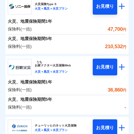
補償の範囲
？
03
POINT
ソニー損保の新ネット火災保険は、補償の組合せが自
火災保険Type S
お見積り
火災＋風災＋水災プラン
-
5,450
2,530
チューリッヒ保険会社のおすすめポイント
家財
由だから、必要な補償に絞って選べます。
円
円
火災
風災・雹（ひょ
しかも「地震上乗せ特約（全半損時のみ）」で、地震
落雷
う）災、雪災
火災、地震保険期間
1年
保険料（一括）内訳
01
火災
風災・雹（ひょ
POINT
破裂・爆発
の被害にも火災保険の保険金額に対して最大100％で備
落雷
う）災、雪災
47,700
保険料(一括)
円
破裂・爆発
えられます（一部損は対象外）。
水災
盗難
火災 1年
地震 1年
火災、地震保険期間
5年
ランキングをもっと見る
水濡れ
※1
水災
盗難
騒擾（じょう）
210,532
保険料(一括)
円
水濡れ
外部からの落下・
破損・汚損
イチオシ
02
POINT
補償の範囲
？
0
03
21,250
7,580
POINT
建物
円
円
円
騒擾（じょう）
飛来・衝突
ソニー損害保険株式会社
外部からの落下・
破損・汚損
うち
飛来・衝突
まさかのときも安心！全国の優良工務店とタッグを
お
家
ドクター火災保険Web
お見積り
0
6,450
2,530
ソニー損害保険株式会社のおすすめポイント
家財
円
組み、「高品質な修理」と「保険金のお支払」をワ
円
円
火災＋風災＋水災プラン
火災
風災・雹（ひょ
落雷
う）災、雪災
ンセットで提供する火災保険です。
火災、地震保険期間
1年
保険料（一括）内訳
01
補償内容
破裂・爆発
POINT
お客さまのニーズから補償を考え、設計することで
36,860
保険料(一括)
円
合理的な保険料を実現することができます。さらに
水災
盗難
火災 1年
地震 1年
火災、地震保険期間
5年
上半期
新規契約数ランキング
水濡れ
各種割引が充実！
免責金額（自己負
免責金額なし
※2
騒擾（じょう）
-
保険料(一括)
担額）
補償内容
大切な住まいを守るための各種サポート機能をご用
外部からの落下・
破損・汚損
イチオシ
02
POINT
0
30,160
7,580
建物
円
円
円
当社火災保険新規契約者数より算出[
年
飛来・衝突
月]（ドコモスマート保険
意、住宅トラブル応急サービス「すまいのサポート
日新火災海上保険株式会社
臨時費用
ナビ調べ）
24」、住まいをメンテナンスする際の無料の「リフ
火災、自然災害、盗難などトータルでカバーし、大
チューリッヒのネット火災保険
お見積り
損害防止費用
免責金額（自己負
火災＋風災＋水災プラン
免責金額なし
0
ォーム相談サービス」、「長期優良住宅の維持保全
7,430
2,530
日新火災海上保険株式会社のおすすめポイント
※1
家財
円
切な住まいをお守りします！
円
円