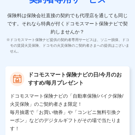
10.受託業務の 個人情報
受託業務の遂行およびこれらに準ずる業務の遂行のため
保険料は保険会社直接の契約でも代理店を通しても同じ
です。
それなら特典が付くドコモスマート保険ナビで契
11.マイカー通勤管理クラウド並びに法人向けASPサー
ビスに関してのお問い合わせ情報
約しませんか？
各種お問い合わせに対応するため
ドコモスマート保険ナビ提供の契約者専用サービスは、ソニー損保、ドコ
当社のサービスに関する情報提供や、皆様に有用なお知らせ
モの賃貸火災保険、ドコモの火災保険のご契約者さまへの提供はございま
をお送りするため
せん。
アンケートの送付のため
当社のサービスや媒体の運営改善に必要なデータを解析し、
分析するため
当社の対応品質向上やお問い合わせ内容の正確な把握のため
ドコモスマート保険ナビの日/今月のお
個人情報保護管理者の職名、連絡先
すすめ/毎月プレゼント
株式会社ドコモ・インシュアランス 営業部長
〒103-0013 東京都中央区日本橋人形町2-14-10 アー
ドコモスマート保険ナビの「自動車保険/バイク保険/
バンネット日本橋ビル 3F
火災保険」のご契約者さま限定！
株式会社ドコモ・インシュアランス
毎月抽選で「お買い物券」や「コンビニ無料引換ク
ーポン」などのデジタルギフトがその場で当たりま
個人情報の第三者提供について
す！
当社ではご本人の同意がある場合または法令に基づく場