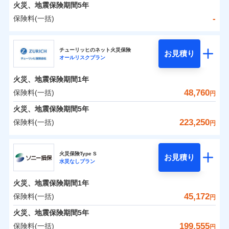
火災 1年
地震 1年
火災、地震保険期間
5年
-
保険料(一括)
0
35,533
7,580
建物
円
円
円
日新火災海上保険株式会社
チューリッヒのネット火災保険
お見積り
オールリスクプラン
0
10,087
2,530
日新火災海上保険株式会社のおすすめポイント
家財
円
円
円
火災、地震保険期間
1年
保険料（一括）内訳
01
POINT
48,760
保険料(一括)
円
火災 1年
地震 1年
火災、地震保険期間
5年
223,250
保険料(一括)
円
イチオシ
02
POINT
-
23,570
7,580
建物
円
円
チューリッヒ保険会社
ソニー損保の新ネット火災保険は、補償の組合せが自
火災保険Type S
お見積り
水災なしプラン
-
8,900
2,530
チューリッヒ保険会社のおすすめポイント
家財
由だから、必要な補償に絞って選べます。
円
円
しかも「地震上乗せ特約（全半損時のみ）」で、地震
火災、地震保険期間
1年
保険料（一括）内訳
01
POINT
の被害にも火災保険の保険金額に対して最大100％で備
45,172
保険料(一括)
円
えられます（一部損は対象外）。
火災 1年
地震 1年
火災、地震保険期間
5年
199,555
保険料(一括)
円