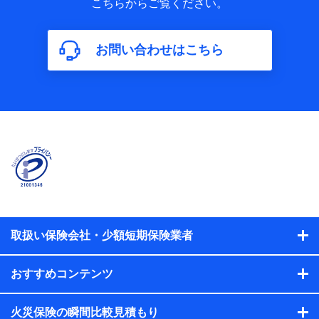
こちらからご覧ください。
保険加入の目的、保険商品の内容、保険料、保険料のお支払
方法、車のメーカーや走行距離などの情報、建物の構造や築
年数などの情報、ペットの種類や年齢などの情報などが含ま
お問い合わせはこちら
れます。
【共同して利用する者の範囲】
当社
株式会社NTTドコモ
【利用する者の利用目的】
当社又は株式会社NTTドコモが提供する保険関連サービスに
おけるユーザ登録受付および管理のため
当社又は株式会社NTTドコモと取引のあるもしくは委託を受
けている保険会社・提携会社の保険その他に関する情報を提
供するため、また維持管理等の委託業務遂行のため、またそ
れらに付帯、関連する当社、株式会社NTTドコモおよび提携
会社のサービスを案内、提供するため
取扱い保険会社・少額短期保険業者
（各サービスで取得したサービス利用履歴、ウェブサイトの
閲覧履歴、購買履歴、ご契約内容等のパーソナルデータを分
おすすめコンテンツ
析して、お客さまの趣味・嗜好・傾向に応じたサービス・商
品等に関するご提案や広告の配信等を行うことがありま
す。）
火災保険の瞬間比較見積もり
各種セミナーの開催のため