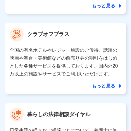
合を除き、第三者に提供いたしません。
もっと見る
業務の委託
当社は利用目的の達成に必要な範囲内において個人情報
クラブオフプラス
の取り扱いの全部または一部を委託する場合がありま
す。
全国の有名ホテルやレジャー施設のご優待、話題の
個人データの共同利用
映画や舞台・美術館などの前売り券の割引をはじめ
とした各種サービスを提供しております。国内外20
当社は株式会社NTTドコモとの間で、以下のとおり個
人データを共同利用します。
万以上の施設やサービスでご利用いただけます。
【共同して利用される利用データの項目】
もっと見る
当社又は株式会社NTTドコモがサービス提供等を通じて
取得した、以下の情報などの個人データ
基本情報
氏名、電話番号、メールアドレス、お客さまの識別子、属
暮らしの法律相談ダイヤル
性、連絡先、dポイントサービスのご利用に関する情報。例
として、dポイントカード番号、性別、年齢、家族構成、住
所、dポイント残高、dポイント利用履歴などが含まれます。
日常生活の様々なご相談ごとについて、弁護士に無