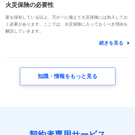
電話対応の品質向上およびお問合せ内容の正確な把握のため
火災保険の必要性
家を保有している以上、万が一に備えて火災保険には加入してお
6.採用応募者の個人情報
く必要があります。ここでは、火災保険に入っておくべき理由を
採用選考および入社手続を実施するため
解説していきます。
7.社員（従業者）の個人情報
続きを見る
人事･勤怠･健康・労務等の管理、給与支給、福利厚生・採用
退職関連処理等の各種手続きのため、当社と従業員または従
業員同士の連絡のため
知識・情報をもっと見る
8.取引先個人情報
取引先としての選定業務、営業情報の提供業務、契約締結手
続き業務、取引管理業務、およびこれらに準ずる業務の遂行
のため
9.お問い合わせ情報
各種お問い合わせに対応するため
契約者専用サービス