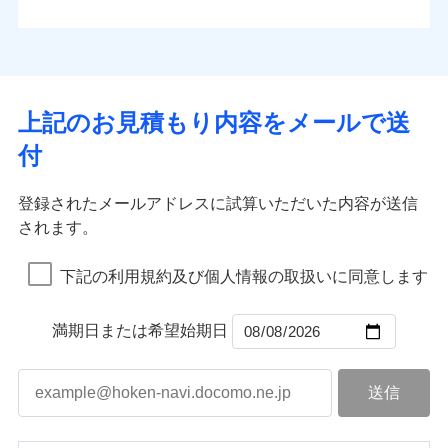
払込方法
お客さまのニーズから補償を考え、設計することで
水道管修理費用
※4
対面
口座振替
合理的な保険料を実現することができます。さらに
水災
盗難
地震火災費用
※5
銀行振込
上半期
新規契約数ランキング
水濡れ
各種割引が充実！
免責金額（自己負
始期日
2025/10/01
※1
免責金額なし
※1
騒擾（じょう）
担額）
補償内容
その他付帯される
大切な住まいを守るための各種サポート機能をご用
外部からの落下・
破損・汚損
一括払
イチオシ
02
修理付帯費用
POINT
費用の補償
当社火災保険新規契約者数より算出[
年
飛来・衝突
月]（ドコモスマート保険
意、住宅トラブル応急サービス「すまいのサポート
※1水災料率は最低リスク区分を適用
支払方法
年払い
上記のお見積もり内容をメールで送
臨時費用
ナビ調べ）
説明事項
※2雑危険（盗難を除く）および破汚
24」、住まいをメンテナンスする際の無料の「リフ
火災、自然災害、盗難などトータルでカバーし、大
月払い
損害防止費用
免責金額（自己負
損において、自己負担額5万円
インターネット割引
付
免責金額なし
ォーム相談サービス」、「長期優良住宅の維持保全
※1
切な住まいをお守りします！
担額）
残存物取片づけ費用
適用される割引
指定工務店割引
付帯される費用の
サポートサービス」をご提供します。
ネット申込
水まわりトラブル、カギ開け対応など「住まいのア
補償
募集文書番号
失火見舞費用
建築年割引
申込方法
郵送
登録されたメールアドレスに試算いただいた内容が送信
お家ドクター火災保険Web（すまいの保険）のお見
臨時費用
シスタンスサービス」が無料付帯
水道管修理費用
対面
されます。
積もり・お申込みはネットで完結！
損害防止費用
その他条件
指定工務店特約
補償の対象やお客さまの状況に応じたさまざまな割
※6
地震火災費用
上半期
新規契約数ランキング
ランキングをもっと見る
残存物取片づけ費用
付帯される費用保
引をご用意！
始期日
2026/08/01
険金
下記の利用規約及び個人情報の取扱いに同意します
失火見舞費用
すまいのサポート24
適用される割引
建築年割引
補償の範囲
？
03
POINT
当社火災保険新規契約者数より算出[
年
月]（ドコモスマート保険
水道管修理費用
リフォーム相談サービス
付帯サービス
※1破損・汚損の免責額5万円
ナビ調べ）
ドコモスマート保険ナビ編集部の評価
補償の範囲
付帯サービス
住まいの緊急かけつけサービス
地震火災費用
長期優良住宅の維持保全サポートサー
？
03
満期日または希望始期日
POINT
※2水まわりトラブル、カギ開け対
ビス
応、ガラス破損の場合に60分までの
火災
風災・雹（ひょ
簡易作業無料でご提供いたします。弊
保険証券の不発行に関する特約（500
クレジットカード
ソニー損保の新ネット火災保険は、補償の組合せが
適用される割引
落雷
う）災、雪災
社提携業者にて24時間365日受付。受
円）
クレジットカード
コンビニ払い
火災
補償内容
風災・雹（ひょ
破裂・爆発
自由だから、必要な補償に絞って選べます。
払込方法
付後、専門業者が対応に向かいます。
落雷
コンビニ払い
う）災、雪災
説明事項
口座振替
払込方法
ガラス破損の対応時間は9時～20時と
しかも、「地震上乗せ特約（全半損時のみ）」で、
破裂・爆発
その他条件
住まいのアシスタンスサービス
※2
口座振替
水災
銀行振込
盗難
なります。