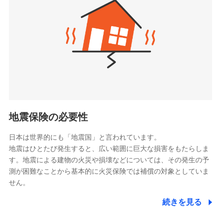
（https://www.zurichlife.co.jp/）
同意いただく必要があります。詳細について、以下をご確
東京海上日動あんしん生命保険株式会社
チューリッヒ保険会社で
認ください。
ドコモスマート保険ナビ編集部の評価
（https://www.tmn-anshin.co.jp/）
お見積もり
ドコモスマート保険ナビサービス利用規約
なないろ生命保険株式会社
（https://www.nanairolife.co.jp/）
当社による個人情報の取扱いについて（プライバシー
チューリッヒ保険会社の
全国の優良工務店とタッグを組み、「高品質な修理」
ポリシー）
日本生命保険相互会社
詳細を見る
と「保険金のお支払」をワンセットで提供する火災保
（https://www.nissay.co.jp）
険です。補償の選択は自由自在で、お申込みはPC・ス
はなさく生命保険株式会社
マホで24時間受付可能です。住宅トラブル応急サービ
見積もりや保険会社とのご契約に先立ち、当社が提供する
（https://www.life8739.co.jp/）
ドコモスマート保険ナビの利用規約と個人情報の取扱いに
ス「すまいのサポート24」は水まわり、玄関カギの紛
マニュライフ生命保険株式会社
同意いただく必要があります。詳細について、以下をご確
失、ハチの巣駆除等の住宅トラブルに対応していま
（https://www.manulife.co.jp/）
地震保険の必要性
認ください。
す。さらに大切な住まいを守るための各種サポート機
三井住友海上あいおい生命保険株式会社
ドコモスマート保険ナビサービス利用規約
能をご用意。住まいをメンテナンスする際の無料の
（https://www.msa-life.co.jp/）
日本は世界的にも「地震国」と言われています。
メットライフ生命株式会社
当社による個人情報の取扱いについて（プライバシー
「リフォーム相談サービス」、「長期優良住宅の維持
地震はひとたび発生すると、広い範囲に巨大な損害をもたらしま
(https://www.metlife.co.jp/)
ポリシー）
保全サポートサービス」をご提供しています。
す。地震による建物の火災や損壊などについては、その発生の予
メディケア生命保険株式会社
測が困難なことから基本的に火災保険では補償の対象としていま
（https://www.medicarelife.com/）
せん。
■少額短期保険
続きを見る
株式会社アシロ少額短期保険
日新火災海上保険株式会社で
(https://kailash.co.jp/)