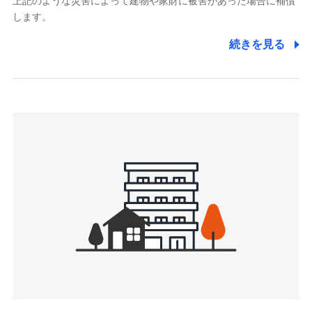
上記のような災害によって建物や家財に被害があった場合に補償
関する情報を提供し、金融商品等の契約を勧奨するため、ま
します。
た維持管理等の委託業務遂行のため、またそれらに付帯、関
連する当社および提携会社のサービスを案内、提供するため
続きを見る
（なお、当社は複数の保険会社と取引があり、取得した個人
情報を取引のある他の保険会社の商品・サービスをご提案す
るために利用させていただくことがあります。）
上記に係る連絡・手続き・管理等付帯業務を行うため
3.セミナー募集サイトから取得した個人情報
各種セミナーの案内、開催のため
上記に係る連絡・手続き・管理等付帯業務を行うため
4.家族・友達紹介にて取得した個人情報
被紹介者への連絡、及び当社と取引のあるもしくは委託を受
けている保険会社・提携会社の保険その他に関する情報を提
供し、金融商品等の契約を勧奨するため
アンケートやキャンペーン等の実施のため
上記に係る連絡・手続き・管理等付帯業務を行うため
5.通話録音にて取得する情報