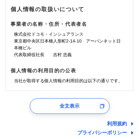
地震の被害にも最大100％で備えられます。
ランキングをもっと見る
水濡れ
免責金額（自己負
銀行振込
※3クレジットカード会社の分割払い
※1
免責金額なし
水災
※1
盗難
騒擾（じょう）
個人情報の取扱いについて
WEB見積もり+メールアドレス登録後
担額）
が可能なことがあります。詳しくは各
一括払
水濡れ
外部からの落下・
破損・汚損
から4営業日+1日以降、お客さまが決
※1
クレジットカード会社にご確認くださ
備考
騒擾（じょう）
一括払
飛来・衝突
支払方法
年払い
済した時点で保険のお申し込みと完了
外部からの落下・
破損・汚損
い。
事業者の名称・住所・代表者名
臨時費用
支払方法
年払い
となります。
月払い
飛来・衝突
損害防止費用
月払い
株式会社ドコモ・インシュアランス
ソニー損害保険株式会社で
募集文書番号
残存物取片づけ費用
付帯される費用保
ネット申込
クレジットカード
東京都中央区日本橋人形町2-14-10 アーバンネット日
※3
お見積もり
険金
失火見舞費用
ネット申込
※2
補償内容
申込方法
本橋ビル
郵送
コンビニ払い
払込方法
水道管修理費用
申込方法
郵送
※3
代表取締役社長 吉村 忠義
対面
口座振替
見積もりや保険会社とのご契約に先立ち、当社が提供する
地震火災費用
対面
※4
銀行振込
上半期
新規契約数ランキング
免責金額（自己負
ドコモスマート保険ナビの利用規約と個人情報の取扱いに
始期日
2025/10/01
免責金額なし
個人情報の利用目的の公表
担額）
同意いただく必要があります。詳細について、以下をご確
補償内容
その他付帯される
始期日
2024/10/01
一括払
修理付帯費用
ドコモスマート保険ナビ編集部の評価
費用の補償
認ください。
当社火災保険新規契約者数より算出[
当社が取得する個人情報の利用目的は以下の通りです。
年
月]（ドコモスマート保険
※1雑危険（盗難を除く）および破汚
支払方法
年払い
説明事項
臨時費用
ナビ調べ）
損において、自己負担額5万円
※1損害割合が30%未満の場合は定率
ドコモスマート保険ナビサービス利用規約
月払い
損害防止費用
免責金額（自己負
インターネット割引
払、水災料率は最低リスク区分を適用
チューリッヒのネット火災保険は
ダイレクト型でネッ
1.見積請求受付時、資料請求受付時、ユーザー登録受
免責金額なし
当社による個人情報の取扱いについて（プライバシー
担額）
※2破損・汚損、水ぬれは自己負担額
残存物取片づけ費用
適用される割引
指定工務店割引
付時
付帯される費用の
募集文書番号
ト完結のお手続き・リーズナブルな保険料
に加え、
火
ポリシー）
ネット申込
全文表示
5万円 建物が築15年以上または建築
補償
失火見舞費用
建築年割引
災に対する補償に加え、すべてのプランに盗難等がつ
ユーザー登録受付および、管理のため
申込方法
年不明の場合、風災・雹（ひょう）
郵送
臨時費用
水道管修理費用
郵便、電話、およびＥメール等により、当社と取引のあるも
いており、
社会問題などを考慮された幅広い補償が特
災・雪災の自己負担額は5万円
対面
損害防止費用
しくは委託を受けている保険会社・提携会社の保険その他に
その他条件
指定工務店特約
※5
利用規約
地震火災費用
※3失火見舞費用の取扱いはなし
長です。
失火見舞金など付帯される費用保険金も多
ランキングをもっと見る
関する情報を提供し、金融商品等の契約を勧奨するため、ま
残存物取片づけ費用
付帯される費用保
説明事項
※4水道管修理費用の取扱いはなし
プライバシーポリシー
く、ダイレクトでありながら充実した補償が魅力で
始期日
2026/08/01
た維持管理等の委託業務遂行のため、またそれらに付帯、関
険金
（破損・汚損等危険補償特約で補償対
失火見舞費用
すまいのサポート24
適用される割引
建築年割引