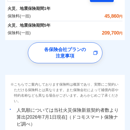
担額）
残存物取片づけ費用
付帯される費用の
サポートサービス」をご提供します。
水まわりトラブル、カギ開け対応など「住まいのア
補償
火災、地震保険期間
1年
失火見舞費用
保険料（一括）内訳
01
POINT
お家ドクター火災保険Web（すまいの保険）のお見
臨時費用
シスタンスサービス」が無料付帯
水道管修理費用
45,860
保険料(一括)
円
積もり・お申込みはネットで完結！
損害防止費用
補償の対象やお客さまの状況に応じたさまざまな割
地震火災費用
火災 1年
地震 1年
火災、地震保険期間
5年
上半期
新規契約数ランキング
ランキングをもっと見る
残存物取片づけ費用
付帯される費用保
引をご用意！
209,700
保険料(一括)
険金
円
失火見舞費用
適用される割引
建築年割引
イチオシ
02
POINT
補償の範囲
-
19,930
7,580
？
03
建物
POINT
円
円
当社火災保険新規契約者数より算出[
年
月]（ドコモスマート保険
水道管修理費用
チューリッヒ保険会社
ナビ調べ）
補償の範囲
付帯サービス
住まいの緊急かけつけサービス
地震火災費用
？
03
POINT
各保険会社プランの
ソニー損保の新ネット火災保険は、補償の組合せが自
注意事項
-
7,500
2,530
チューリッヒ保険会社のおすすめポイント
家財
由だから、必要な補償に絞って選べます。
円
円
火災
風災・雹（ひょ
保険証券の不発行に関する特約（500
クレジットカード
適用される割引
しかも「地震上乗せ特約（全半損時のみ）」で、地震
落雷
う）災、雪災
円）
コンビニ払い
保険料（一括）内訳
01
火災
補償内容
風災・雹（ひょ
POINT
破裂・爆発
払込方法
の被害にも火災保険の保険金額に対して最大100％で備
落雷
う）災、雪災
口座振替
破裂・爆発
えられます（一部損は対象外）。
その他条件
住まいのアシスタンスサービス
※2
水災
銀行振込
盗難
火災 1年
地震 1年
こちらでご案内しております保険料は概算であり、実際にご契約い
ランキングをもっと見る
水濡れ
免責金額（自己負
免責金額なし
ただける保険料とは異なります。また保険会社によって補償内容や
水災
※2
盗難
騒擾（じょう）
WEB見積もり+メールアドレス登録後
担額）
一括払
水濡れ
外部からの落下・
特約名称なども異なる場合がございます。あらかじめご了承くださ
破損・汚損
イチオシ
02
POINT
から4営業日+1日以降、お客さまが決
補償の範囲
？
0
03
26,950
7,580
POINT
建物
円
円
円
備考
騒擾（じょう）
飛来・衝突
支払方法
い。
年払い
済した時点で保険のお申し込みと完了
外部からの落下・
破損・汚損
臨時費用
となります。
月払い
飛来・衝突
まさかのときも安心！全国の優良工務店とタッグを
人気順については当社
新規契約者数より
損害防止費用
0
8,800
2,530
家財
円
組み、「高品質な修理」と「保険金のお支払」をワ
円
円
算出[
年
月
日現在]（ドコモスマート保険ナ
火災
風災・雹（ひょ
残存物取片づけ費用
付帯される費用保
ネット申込
クレジットカード
※3
落雷
う）災、雪災
ンセットで提供する火災保険です。
ビ調べ）
険金
失火見舞費用
※3
補償内容
破裂・爆発
申込方法
郵送
コンビニ払い