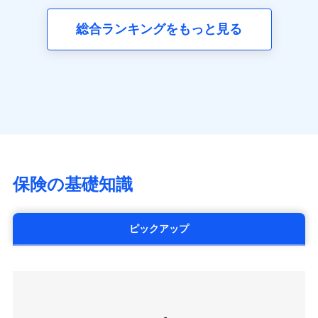
三井ダイレクト損害保険株式会社
全国の優良工務店とタッグを組み、「高品質な修理」
同意いただく必要があります。詳細について、以下をご確
ネット申込
募集文書番号
(https://www.mitsui-direct.co.jp/)
見積もりや保険会社とのご契約に先立ち、当社が提供する
認ください。
と「保険金のお支払」をワンセットで提供する火災保
総合ランキングをもっと見る
申込方法
郵送
ドコモスマート保険ナビの利用規約と個人情報の取扱いに
険です。補償の選択は自由自在で、お申込みはPC・ス
ドコモスマート保険ナビサービス利用規約
対面
同意いただく必要があります。詳細について、以下をご確
■生命保険
マホで24時間受付可能です。住宅トラブル応急サービ
当社による個人情報の取扱いについて（プライバシー
認ください。
アクサ生命保険株式会社
ス「すまいのサポート24」は水まわり、玄関カギの紛
ポリシー）
始期日
2024/10/01
（https://www.axa.co.jp/）
ドコモスマート保険ナビサービス利用規約
失、ハチの巣駆除等の住宅トラブルに対応していま
SBI生命保険株式会社（https://www.sbilife.co.jp/）
当社による個人情報の取扱いについて（プライバシー
す。さらに大切な住まいを守るための各種サポート機
※1損害割合が30%未満の場合は定率
FWD生命保険株式会社
ドコモスマート保険ナビ編集部の評価
ポリシー）
払、水災料率は最低リスク区分を適用
能をご用意。住まいをメンテナンスする際の無料の
（https://www.fwdlife.co.jp/）
※2失火見舞費用の取扱いはなし
「リフォーム相談サービス」、「長期優良住宅の維持
ソニー生命保険株式会社
※3水道管修理費用の取扱いはなし
チューリッヒのネット火災保険は
ダイレクト型でネッ
保全サポートサービス」をご提供しています。
（https://www.sonylife.co.jp）
説明事項
※4地震火災費用の取扱いはなし
ト完結のお手続き・リーズナブルな保険料
に加え、
火
SOMPOひまわり生命保険株式会社
保険の基礎知識
※5火災・風災等の事故により建物に
災に対する補償に加え、すべてのプランに盗難等がつ
（https://www.himawari-life.co.jp/）
損害が生じたとき、日新火災がご案内
いており、
社会問題などを考慮された幅広い補償が特
する修理業者（指定工務店）が建物の
第一ネオ生命保険株式会社
修理を行います。
長です。
失火見舞金など付帯される費用保険金も多
（https://neofirst.co.jp/）
ピックアップ
く、ダイレクトでありながら充実した補償が魅力で
大樹生命保険株式会社（https://www.taiju-
日新火災海上保険株式会社で
募集文書番号
life.co.jp）
お見積もり
す。
太陽生命保険株式会社（https://www.taiyo-
seimei.co.jp）
見積もりや保険会社とのご契約に先立ち、当社が提供する
チューリッヒ生命保険株式会社
ドコモスマート保険ナビの利用規約と個人情報の取扱いに