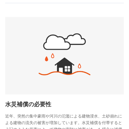
お見積もり
SBIいきいき少額短期保険会社 (https://www.i-
sedai.com/)
見積もりや保険会社とのご契約に先立ち、当社が提供する
SBIペット少額短期保険株式会社
ドコモスマート保険ナビの利用規約と個人情報の取扱いに
(https://www.sbipet-ssi.co.jp/)
同意いただく必要があります。詳細について、以下をご確
SBIリスタ少額短期保険会社
認ください。
(https://www.jishin.co.jp/)
スマートプラス少額短期保険株式会社
ドコモスマート保険ナビサービス利用規約
（https://www.smartplus-insurance.com/）
当社による個人情報の取扱いについて（プライバシー
チューリッヒ少額短期保険株式会社
ポリシー）
(https://www.zurichssi.co.jp/)
Tokio Marine X少額短期保険株式会社
(https://www.tokiomarine-x.co.jp/)
ペットメディカルサポート株式会社
(https://pshoken.co.jp/)
リトルファミリー少額短期保険株式会社
(https://www.littlefamily-ssi.com/)
水災補償の必要性
2.共同募集を行う代理店から受領する個人情報
近年、突然の集中豪雨や河川の氾濫による建物浸水、土砂崩れに
よる建物の流失の被害が増加しています。水災補償を付帯すると
郵便、電話、およびＥメール等により、当社と取引のあるも
しくは委託を受けている保険会社・提携会社の保険その他に