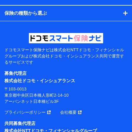
コンサルティングサービスの実施のため
アンケートやキャンペーン等の実施のため
保険の種類から選ぶ
上記に係る案内・手続き・管理等付帯業務を行うため
【当該個人データの管理について責任を有する者の名
称・住所・代表者名】
当該個人データを取り扱う各共同利用者（詳細は次のと
おり）
ドコモスマート保険ナビは
株式会社NTTドコモ・フィナンシャル
東京都千代田区永田町2丁目11番1号 山王パークタワー
グループおよび
株式会社ドコモ・インシュアランス共同で
運営す
株式会社NTTドコモ 代表取締役社長 前田 義晃
るサービスです
東京都中央区日本橋人形町2-14-10 アーバンネット日
募集代理店
本橋ビル 3F
株式会社ドコモ・インシュアランス
株式会社ドコモ・インシュアランス 代表取締役社
〒103-0013
長 吉村 忠義
東京都中央区日本橋人形町2-14-10
アーバンネット日本橋ビル3F
※ 当社および株式会社NTTドコモは、お客さまの情報
を利用させていただくにあたっては、「NTTドコモ パー
プライバシーポリシー
会社概要
ソナルデータ憲章」に定める行動原則を順守します 。
※ パーソナルデータダッシュボードの「第三者提供の
共同募集代理店
管理」の設定状態にかかわらず、共同利用する場合があ
株式会社NTTドコモ・フィナンシャルグループ