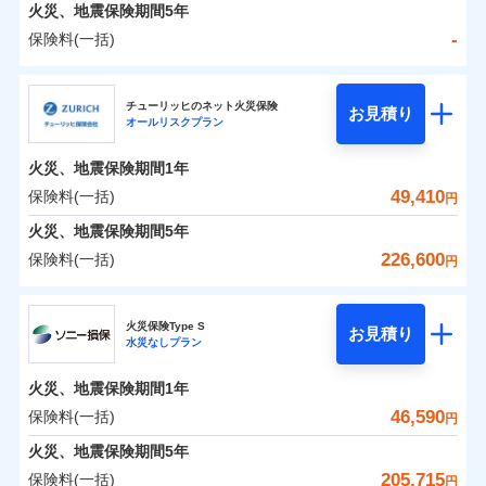
火災 1年
地震 1年
火災、地震保険期間
5年
-
保険料(一括)
0
36,148
7,580
建物
円
円
円
日新火災海上保険株式会社
チューリッヒのネット火災保険
お見積り
オールリスクプラン
0
10,890
2,530
日新火災海上保険株式会社のおすすめポイント
家財
円
円
円
火災、地震保険期間
1年
保険料（一括）内訳
01
POINT
49,410
保険料(一括)
円
火災 1年
地震 1年
火災、地震保険期間
5年
226,600
保険料(一括)
円
イチオシ
02
POINT
-
24,150
7,580
建物
円
円
チューリッヒ保険会社
ソニー損保の新ネット火災保険は、補償の組合せが自
火災保険Type S
お見積り
水災なしプラン
-
9,000
2,530
チューリッヒ保険会社のおすすめポイント
家財
由だから、必要な補償に絞って選べます。
円
円
しかも「地震上乗せ特約（全半損時のみ）」で、地震
火災、地震保険期間
1年
保険料（一括）内訳
01
POINT
の被害にも火災保険の保険金額に対して最大100％で備
46,590
保険料(一括)
円
えられます（一部損は対象外）。
火災 1年
地震 1年
火災、地震保険期間
5年
205,715
保険料(一括)
円