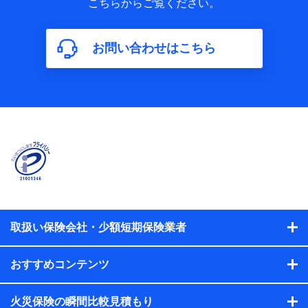
こちらからご覧ください。
保険加入の目的、保険商品の内容、保険料、保険料のお支払
方法、車のメーカーや走行距離などの情報、建物の構造や築
年数などの情報、ペットの種類や年齢などの情報などが含ま
お問い合わせはこちら
れます。
【共同して利用する者の範囲】
当社
株式会社NTTドコモ
【利用する者の利用目的】
当社又は株式会社NTTドコモが提供する保険関連サービスに
おけるユーザ登録受付および管理のため
当社又は株式会社NTTドコモと取引のあるもしくは委託を受
けている保険会社・提携会社の保険その他に関する情報を提
供するため、また維持管理等の委託業務遂行のため、またそ
れらに付帯、関連する当社、株式会社NTTドコモおよび提携
会社のサービスを案内、提供するため
取扱い保険会社・少額短期保険業者
（各サービスで取得したサービス利用履歴、ウェブサイトの
閲覧履歴、購買履歴、ご契約内容等のパーソナルデータを分
おすすめコンテンツ
析して、お客さまの趣味・嗜好・傾向に応じたサービス・商
品等に関するご提案や広告の配信等を行うことがありま
す。）
火災保険の瞬間比較見積もり
各種セミナーの開催のため