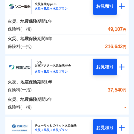
補償の範囲
？
03
POINT
ソニー損保の新ネット火災保険は、補償の組合せが自
火災保険Type S
お見積り
火災＋風災＋水災プラン
-
5,550
2,530
チューリッヒ保険会社のおすすめポイント
家財
由だから、必要な補償に絞って選べます。
円
円
火災
風災・雹（ひょ
しかも「地震上乗せ特約（全半損時のみ）」で、地震
落雷
う）災、雪災
火災、地震保険期間
1年
保険料（一括）内訳
01
火災
風災・雹（ひょ
POINT
破裂・爆発
の被害にも火災保険の保険金額に対して最大100％で備
落雷
う）災、雪災
49,107
保険料(一括)
円
破裂・爆発
えられます（一部損は対象外）。
水災
盗難
火災 1年
地震 1年
火災、地震保険期間
5年
ランキングをもっと見る
水濡れ
※1
水災
盗難
騒擾（じょう）
216,642
保険料(一括)
円
水濡れ
外部からの落下・
破損・汚損
イチオシ
02
POINT
補償の範囲
？
0
03
21,850
7,580
POINT
建物
円
円
円
騒擾（じょう）
飛来・衝突
ソニー損害保険株式会社
外部からの落下・
破損・汚損
うち
飛来・衝突
まさかのときも安心！全国の優良工務店とタッグを
お
家
ドクター火災保険Web
お見積り
0
6,550
2,530
ソニー損害保険株式会社のおすすめポイント
家財
円
組み、「高品質な修理」と「保険金のお支払」をワ
円
円
火災＋風災＋水災プラン
火災
風災・雹（ひょ
落雷
う）災、雪災
ンセットで提供する火災保険です。
火災、地震保険期間
1年
保険料（一括）内訳
01
補償内容
破裂・爆発
POINT
お客さまのニーズから補償を考え、設計することで
37,540
保険料(一括)
円
合理的な保険料を実現することができます。さらに
水災
盗難
火災 1年
地震 1年
火災、地震保険期間
5年
上半期
新規契約数ランキング
水濡れ
各種割引が充実！
免責金額（自己負
免責金額なし
※2
騒擾（じょう）
-
保険料(一括)
担額）
補償内容
大切な住まいを守るための各種サポート機能をご用
外部からの落下・
破損・汚損
イチオシ
02
POINT
0
30,760
7,580
建物
円
円
円
当社火災保険新規契約者数より算出[
年
飛来・衝突
月]（ドコモスマート保険
意、住宅トラブル応急サービス「すまいのサポート
日新火災海上保険株式会社
臨時費用
ナビ調べ）
24」、住まいをメンテナンスする際の無料の「リフ
火災、自然災害、盗難などトータルでカバーし、大
チューリッヒのネット火災保険
お見積り
損害防止費用
免責金額（自己負
火災＋風災＋水災プラン
免責金額なし
0
ォーム相談サービス」、「長期優良住宅の維持保全
8,237
2,530
日新火災海上保険株式会社のおすすめポイント
※1
家財
円
切な住まいをお守りします！
円
円