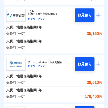
イチオシ
02
POINT
補償の範囲
？
0
03
28,600
7,580
POINT
建物
円
円
円
ソニー損害保険株式会社
うち
まさかのときも安心！全国の優良工務店とタッグを
お
家
ドクター火災保険Web
お見積り
0
10,700
2,530
ソニー損害保険株式会社のおすすめポイント
家財
円
組み、「高品質な修理」と「保険金のお支払」をワ
円
円
水災なしプラン
火災
風災・雹（ひょ
落雷
う）災、雪災
ンセットで提供する火災保険です。
火災、地震保険期間
1年
保険料（一括）内訳
01
破裂・爆発
POINT
お客さまのニーズから補償を考え、設計することで
35,160
保険料(一括)
円
合理的な保険料を実現することができます。さらに
水災
盗難
火災 1年
地震 1年
火災、地震保険期間
5年
水濡れ
各種割引が充実！
※1
騒擾（じょう）
-
保険料(一括)
大切な住まいを守るための各種サポート機能をご用
外部からの落下・
破損・汚損
イチオシ
02
POINT
0
29,456
7,580
建物
円
円
円
飛来・衝突
意、住宅トラブル応急サービス「すまいのサポート
日新火災海上保険株式会社
24」、住まいをメンテナンスする際の無料の「リフ
火災、自然災害、盗難などトータルでカバーし、大
チューリッヒのネット火災保険
お見積り
水災なしプラン
0
ォーム相談サービス」、「長期優良住宅の維持保全
7,024
2,530
日新火災海上保険株式会社のおすすめポイント
家財
円
切な住まいをお守りします！
円
円
サポートサービス」をご提供します。
水まわりトラブル、カギ開け対応など「住まいのア
火災、地震保険期間
1年
保険料（一括）内訳
01
POINT
お家ドクター火災保険Web（すまいの保険）のお見
シスタンスサービス」が無料付帯
38,510
保険料(一括)
円
積もり・お申込みはネットで完結！
補償の対象やお客さまの状況に応じたさまざまな割
火災 1年
地震 1年
火災、地震保険期間
5年
上半期
新規契約数ランキング
引をご用意！
176,400
保険料(一括)
円
イチオシ
02
POINT
補償の範囲
-
19,500
7,580
？
03
建物
POINT
円
円
当社火災保険新規契約者数より算出[
年
月]（ドコモスマート保険
チューリッヒ保険会社
ナビ調べ）