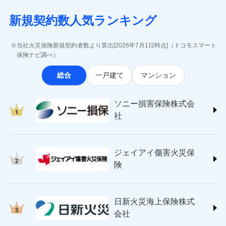
月払い
当社による個人情報の取扱いについて（プライバシー
失、ハチの巣駆除等の住宅トラブルに対応していま
インターネット割引
(https://www.aig.co.jp/sonpo)
5万円 建物が築15年以上または建築
チューリッヒのネット火災保険は
ダイレクト型でネッ
募集文書番号
ポリシー）
す。さらに大切な住まいを守るための各種サポート機
新規契約数人気ランキング
年不明の場合、風災・雹（ひょう）
ＳＢＩ損害保険株式会社
適用される割引
指定工務店割引
ト完結のお手続き・リーズナブルな保険料
に加え、
火
ネット申込
災・雪災の自己負担額は5万円
能をご用意。住まいをメンテナンスする際の無料の
(https://www.sbisonpo.co.jp/)
建築年割引
災に対する補償に加え、すべてのプランに盗難等がつ
申込方法
※2失火見舞費用の取扱いはなし
郵送
「リフォーム相談サービス」、「長期優良住宅の維持
ジェイアイ傷害火災保険株式会社
当社火災保険新規契約者数より算出[2026年7月1日時点]（ドコモスマート
いており、
社会問題などを考慮された幅広い補償が特
※3水道管修理費用の取扱いはなし
対面
保全サポートサービス」をご提供しています。
(https://www.jihoken.co.jp/)
その他条件
指定工務店特約
保険ナビ調べ）
※5
説明事項
（破損・汚損等危険補償特約で補償対
長です。
失火見舞金など付帯される費用保険金も多
ソニー損害保険株式会社
象となる場合があります。）
く、ダイレクトでありながら充実した補償が魅力で
始期日
2026/08/01
総合
一戸建て
マンション
(https://www.sonysonpo.co.jp/)
※4地震火災費用の取扱いはなし
すまいのサポート24
ドコモスマート保険ナビ編集部の評価
す。
※5火災・風災等の事故により建物に
損害保険ジャパン株式会社 (https://www.sompo-
リフォーム相談サービス
付帯サービス
※1盗難、水濡れ、騒擾（じょう）、
損害が生じたとき、日新火災がご案内
japan.co.jp/)
長期優良住宅の維持保全サポートサー
ソニー損害保険株式会
外部からの落下・飛来・衝突は自動付
する修理業者（指定工務店）が建物の
ソニー損保の新ネット火災保険は、補償の組合せが
ＳＯＭＰＯダイレクト損害保険株式会社
日新火災海上保険株式会社で
ビス
帯です。
修理を行います。
社
自由だから、必要な補償に絞って選べます。
(https://www.sompo-direct.co.jp/)
お見積もり
※2水まわりトラブル、カギ開け対
チューリッヒ保険会社 (https://www.zurich.co.jp/)
応、ガラス破損の場合に60分までの
クレジットカード
しかも、「地震上乗せ特約（全半損時のみ）」で、
募集文書番号
チューリッヒ保険会社で
東京海上日動火災保険株式会社
簡易作業無料でご提供いたします。弊
コンビニ払い
地震の被害にも最大100％で備えられます。
見積もりや保険会社とのご契約に先立ち、当社が提供する
お見積もり
払込方法
社提携業者にて24時間365日受付。受
ジェイアイ傷害火災保
(https://www.tokiomarine-nichido.co.jp/)
説明事項
口座振替
ドコモスマート保険ナビの利用規約と個人情報の取扱いに
付後、専門業者が対応に向かいます。
日新火災海上保険株式会社
険
銀行振込
ガラス破損の対応時間は9時～20時と
同意いただく必要があります。詳細について、以下をご確
チューリッヒ保険会社の
(https://www.nisshinfire.co.jp/)
なります。
認ください。
詳細を見る
ペット＆ファミリー損害保険株式会社
※3クレジットカード会社の分割払い
一括払
ドコモスマート保険ナビサービス利用規約
(https://www.petfamilyins.co.jp/)
が可能なことがあります。詳しくは各
日新火災海上保険株式
ソニー損害保険株式会社で
支払方法
年払い
ドコモスマート保険ナビ編集部の評価
三井住友海上火災保険株式会社 (https://www.ms-
当社による個人情報の取扱いについて（プライバシー
クレジットカード会社にご確認くださ
見積もりや保険会社とのご契約に先立ち、当社が提供する
お見積もり
会社
月払い
い。
ins.com/)
ポリシー）
ドコモスマート保険ナビの利用規約と個人情報の取扱いに