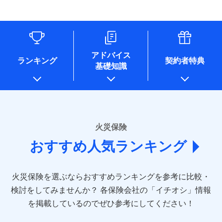
す。
連する当社および提携会社のサービスを案内、提供するため
象となる場合があります。）
水道管修理費用
リフォーム相談サービス
ドコモスマート保険ナビ編集部の評価
（なお、当社は複数の保険会社と取引があり、取得した個人
付帯サービス
※1破損・汚損の免責額5万円
※5地震火災費用の取扱いはなし
付帯サービス
住まいの緊急かけつけサービス
地震火災費用
長期優良住宅の維持保全サポートサー
情報を取引のある他の保険会社の商品・サービスをご提案す
※2水まわりトラブル、カギ開け対
※6火災・風災等の事故により建物に
ビス
るために利用させていただくことがあります。）
応、ガラス破損の場合に60分までの
損害が生じたとき、日新火災がご案内
ソニー損保の新ネット火災保険は、補償の組合せが
各種セミナーの開催のため
簡易作業無料でご提供いたします。弊
保険証券の不発行に関する特約（500
クレジットカード
する修理業者（指定工務店）が建物の
適用される割引
自由だから、必要な補償に絞って選べます。
コンサルティングサービスの実施のため
社提携業者にて24時間365日受付。受
円）
クレジットカード
修理を行います。
コンビニ払い
アドバイス
補償内容
チューリッヒ保険会社で
アンケートやキャンペーン等の実施のため
払込方法
付後、専門業者が対応に向かいます。
ランキング
契約者特典
しかも、「地震上乗せ特約（全半損時のみ）」で、
コンビニ払い
説明事項
口座振替
基礎知識
上記に係る案内・手続き・管理等付帯業務を行うため
お見積もり
払込方法
ガラス破損の対応時間は9時～20時と
その他条件
住まいのアシスタンスサービス
地震の被害にも最大100％で備えられます。
※2
募集文書番号
口座振替
銀行振込
* 当社が委託を受けている保険会社の情報は、保険会社
なります。
免責金額（自己負
銀行振込
※3クレジットカード会社の分割払い
のホームページに掲載しておりますので、ご確認くださ
チューリッヒ保険会社の
免責金額なし
WEB見積もり+メールアドレス登録後
担額）
が可能なことがあります。詳しくは各
一括払
詳細を見る
い。
から4営業日+1日以降、お客さまが決
クレジットカード会社にご確認くださ
備考
一括払
支払方法
年払い
済した時点で保険のお申し込みと完了
い。
臨時費用
支払方法
年払い
■損害保険
となります。
月払い
火災保険
見積もりや保険会社とのご契約に先立ち、当社が提供する
ソニー損害保険株式会社で
損害防止費用
月払い
あいおいニッセイ同和損害保険株式会社
募集文書番号
ドコモスマート保険ナビの利用規約と個人情報の取扱いに
お見積もり
ドコモスマート保険ナビ編集部の評価
残存物取片づけ費用
付帯される費用保
おすすめ人気ランキング
(https://www.aioinissaydowa.co.jp/)
ネット申込
クレジットカード
※3
同意いただく必要があります。詳細について、以下をご確
険金
失火見舞費用
ネット申込
アクサ損害保険株式会社 (https://www.axa-
※2
申込方法
郵送
コンビニ払い
認ください。
払込方法
direct.co.jp/)
水道管修理費用
申込方法
郵送
※3
全国の優良工務店とタッグを組み、「高品質な修理」
見積もりや保険会社とのご契約に先立ち、当社が提供する
対面
口座振替
ドコモスマート保険ナビサービス利用規約
火災保険を選ぶならおすすめランキングを参考に比較・
アニコム損害保険株式会社 (https://www.anicom-
地震火災費用
対面
ドコモスマート保険ナビの利用規約と個人情報の取扱いに
※4
と「保険金のお支払」をワンセットで提供する火災保
銀行振込
当社による個人情報の取扱いについて（プライバシー
sompo.co.jp/)
同意いただく必要があります。詳細について、以下をご確
検討をしてみませんか？
始期日
2025/10/01
各保険会社の「イチオシ」情報
険です。補償の選択は自由自在で、お申込みはPC・ス
ポリシー）
東京海上ダイレクト損害保険株式会社
その他付帯される
認ください。
始期日
2024/10/01
一括払
マホで24時間受付可能です。住宅トラブル応急サービ
を掲載しているのでぜひ参考にしてください！
修理付帯費用
ドコモスマート保険ナビ編集部の評価
費用の補償
(https://www.e-design.net/)
説明事項
※1水災料率は最低リスク区分を適用
支払方法
ドコモスマート保険ナビサービス利用規約
年払い
ス「すまいのサポート24」は水まわり、玄関カギの紛
AIG損害保険株式会社
※1破損・汚損、水ぬれは自己負担額