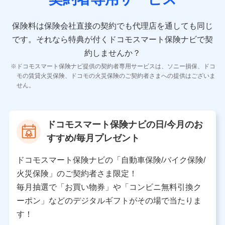
10.受託業務の 個人情報
受託業務の遂行およびこれらに準ずる業務の遂行のため
保険料は保険会社直接の契約でも代理店を通しても同じ
です。
それなら特典が付くドコモスマート保険ナビで契
11.マイカー通勤管理クラウド並びに法人向けASPサー
ビスに関してのお問い合わせ情報
約しませんか？
各種お問い合わせに対応するため
ドコモスマート保険ナビ提供の契約者専用サービスは、ソニー損保、ドコ
当社のサービスに関する情報提供や、皆様に有用なお知らせ
モの賃貸火災保険、ドコモの火災保険のご契約者さまへの提供はございま
をお送りするため
せん。
アンケートの送付のため
当社のサービスや媒体の運営改善に必要なデータを解析し、
分析するため
当社の対応品質向上やお問い合わせ内容の正確な把握のため
ドコモスマート保険ナビの日/今月のお
個人情報保護管理者の職名、連絡先
すすめ/毎月プレゼント
株式会社ドコモ・インシュアランス 営業部長
〒103-0013 東京都中央区日本橋人形町2-14-10 アー
ドコモスマート保険ナビの「自動車保険/バイク保険/
バンネット日本橋ビル 3F
火災保険」のご契約者さま限定！
株式会社ドコモ・インシュアランス
毎月抽選で「お買い物券」や「コンビニ無料引換ク
ーポン」などのデジタルギフトがその場で当たりま
個人情報の第三者提供について
す！
当社ではご本人の同意がある場合または法令に基づく場