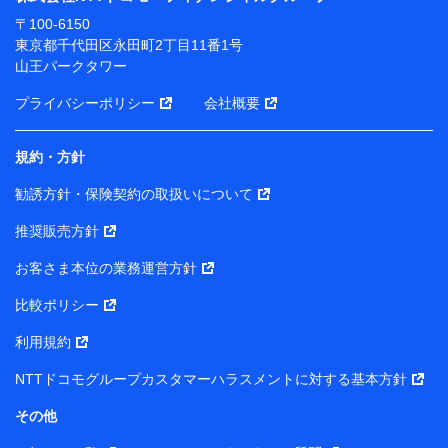
ります。
〒100-6150
※ dポイントクラブ会員ではないお客さま（2019年12
東京都千代田区永田町2丁目11番1号
月11日以降、一度もdポイントクラブ会員であったこと
山王パークタワー
がないお客さまに限る）に関する、2019年12月10日以
前に取得した個人データは、こちら の利用目的の範囲内
プライバシーポリシー
会社概要
に限って共同利用します。
規約・方針
当社は株式会社NTTドコモ・フィナンシャルグループ
との間で、以下のとおり個人データを共同利用しま
勧誘方針・保険契約の取扱いについて
す。
推奨販売方針
【共同して利用される利用データの項目】
当社または株式会社NTTドコモ・フィナンシャルグルー
お客さま本位の業務運営方針
プがサービス提供等を通じて取得した、以下の情報など
比較ポリシー
の個人データ
基本情報
利用規約
氏名、電話番号、メールアドレス、お客さまの識別子、属
NTTドコモグループカスタマーハラスメントに対する基本方針
性、連絡先、dポイントサービスのご利用に関する情報。例
として、dポイントカード番号、性別、年齢、家族構成、住
その他
所、dポイント残高、dポイント利用履歴などが含まれます。
利用情報