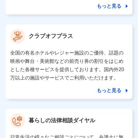
合を除き、第三者に提供いたしません。
もっと見る
業務の委託
当社は利用目的の達成に必要な範囲内において個人情報
クラブオフプラス
の取り扱いの全部または一部を委託する場合がありま
す。
全国の有名ホテルやレジャー施設のご優待、話題の
個人データの共同利用
映画や舞台・美術館などの前売り券の割引をはじめ
とした各種サービスを提供しております。国内外20
当社は株式会社NTTドコモとの間で、以下のとおり個
人データを共同利用します。
万以上の施設やサービスでご利用いただけます。
【共同して利用される利用データの項目】
もっと見る
当社又は株式会社NTTドコモがサービス提供等を通じて
取得した、以下の情報などの個人データ
基本情報
氏名、電話番号、メールアドレス、お客さまの識別子、属
暮らしの法律相談ダイヤル
性、連絡先、dポイントサービスのご利用に関する情報。例
として、dポイントカード番号、性別、年齢、家族構成、住
所、dポイント残高、dポイント利用履歴などが含まれます。
日常生活の様々なご相談ごとについて、弁護士に無