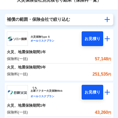
火災保険会社別見積もり結果（保険料一覧）
補償の範囲・保険会社で絞り込む
火災保険Type S
お見積り
オールリスクプラン
火災、地震保険期間
1年
57,148
保険料(一括)
円
火災、地震保険期間
5年
251,535
保険料(一括)
円
ソニー損害保険株式会社
うち
お
家
ドクター火災保険Web
お見積り
ソニー損害保険株式会社のおすすめポイント
オールリスクプラン
火災、地震保険期間
1年
保険料（一括）内訳
01
POINT
43,260
保険料(一括)
円