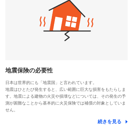
（https://www.zurichlife.co.jp/）
同意いただく必要があります。詳細について、以下をご確
東京海上日動あんしん生命保険株式会社
チューリッヒ保険会社で
認ください。
ドコモスマート保険ナビ編集部の評価
（https://www.tmn-anshin.co.jp/）
お見積もり
ドコモスマート保険ナビサービス利用規約
なないろ生命保険株式会社
（https://www.nanairolife.co.jp/）
当社による個人情報の取扱いについて（プライバシー
チューリッヒ保険会社の
全国の優良工務店とタッグを組み、「高品質な修理」
ポリシー）
日本生命保険相互会社
詳細を見る
と「保険金のお支払」をワンセットで提供する火災保
（https://www.nissay.co.jp）
険です。補償の選択は自由自在で、お申込みはPC・ス
はなさく生命保険株式会社
マホで24時間受付可能です。住宅トラブル応急サービ
見積もりや保険会社とのご契約に先立ち、当社が提供する
（https://www.life8739.co.jp/）
ドコモスマート保険ナビの利用規約と個人情報の取扱いに
ス「すまいのサポート24」は水まわり、玄関カギの紛
マニュライフ生命保険株式会社
同意いただく必要があります。詳細について、以下をご確
失、ハチの巣駆除等の住宅トラブルに対応していま
（https://www.manulife.co.jp/）
地震保険の必要性
認ください。
す。さらに大切な住まいを守るための各種サポート機
三井住友海上あいおい生命保険株式会社
ドコモスマート保険ナビサービス利用規約
能をご用意。住まいをメンテナンスする際の無料の
（https://www.msa-life.co.jp/）
日本は世界的にも「地震国」と言われています。
メットライフ生命株式会社
当社による個人情報の取扱いについて（プライバシー
「リフォーム相談サービス」、「長期優良住宅の維持
地震はひとたび発生すると、広い範囲に巨大な損害をもたらしま
(https://www.metlife.co.jp/)
ポリシー）
保全サポートサービス」をご提供しています。
す。地震による建物の火災や損壊などについては、その発生の予
メディケア生命保険株式会社
測が困難なことから基本的に火災保険では補償の対象としていま
（https://www.medicarelife.com/）
せん。
■少額短期保険
続きを見る
株式会社アシロ少額短期保険
日新火災海上保険株式会社で
(https://kailash.co.jp/)