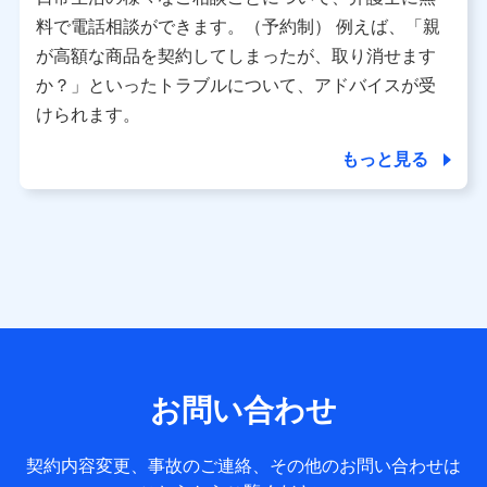
利用情報
料で電話相談ができます。（予約制） 例えば、「親
当社又は株式会社NTTドコモが提供する各種サービスなどの
ご契約・ご利用などに関する情報。例として、当社又は株式
が高額な商品を契約してしまったが、取り消せます
会社NTTドコモが提供する各種サービスのご契約状態・ご利
か？」といったトラブルについて、アドバイスが受
用履歴インターネット利用時の行動に関する情報、アプリケ
ーション利用時の行動に関する情報、購入されたサービスや
けられます。
商品の名称・購入場所・決済に関する情報、アンケートの回
答に関する情報などが含まれます。
もっと見る
保険関連サービス情報
当社又は株式会社NTTドコモが提供する保険関連サービスに
関して取得し、又は保有する情報。例として、見積請求受付
時、資料請求受付時又はユーザー登録受付時に提供いただい
た情報（氏名、住所、生年月日、性別、保険契約者と被保険
者の関係、保険加入の目的、保険商品の内容、保険料、保険
料のお支払方法、車のメーカーや走行距離などの情報、建物
の構造や築年数などの情報、ペットの種類や年齢など）及び
お客様との応対記録 （お客様に提示した比較見積の試算結
果情報、メールマガジンを提供した際のメール内容や送信履
歴の情報及び保険の更改案内等を提供した際のメール内容や
送信履歴などの情報）が含まれます。
お問い合わせ
保険契約情報
当社又は株式会社NTTドコモが取得し、又は保有する保険契
約に関する情報。例として、保険契約者及び被保険者の氏
契約内容変更、事故のご連絡、その他のお問い合わせは
名、住所、生年月日、性別、保険契約者と被保険者の関係、