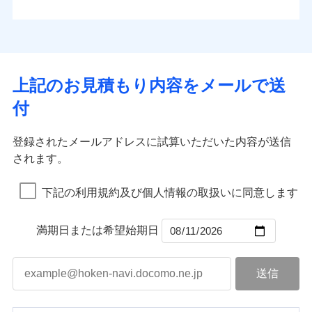
払込方法
お客さまのニーズから補償を考え、設計することで
水道管修理費用
※4
対面
口座振替
合理的な保険料を実現することができます。さらに
水災
盗難
地震火災費用
※5
銀行振込
上半期
新規契約数ランキング
水濡れ
各種割引が充実！
免責金額（自己負
始期日
2025/10/01
※1
免責金額なし
※1
騒擾（じょう）
担額）
補償内容
その他付帯される
大切な住まいを守るための各種サポート機能をご用
外部からの落下・
破損・汚損
一括払
イチオシ
02
修理付帯費用
POINT
費用の補償
当社火災保険新規契約者数より算出[
年
飛来・衝突
月]（ドコモスマート保険
意、住宅トラブル応急サービス「すまいのサポート
※1水災料率は最低リスク区分を適用
支払方法
年払い
上記のお見積もり内容をメールで送
臨時費用
ナビ調べ）
説明事項
※2雑危険（盗難を除く）および破汚
24」、住まいをメンテナンスする際の無料の「リフ
火災、自然災害、盗難などトータルでカバーし、大
月払い
損害防止費用
免責金額（自己負
損において、自己負担額5万円
インターネット割引
付
免責金額なし
ォーム相談サービス」、「長期優良住宅の維持保全
※1
切な住まいをお守りします！
担額）
残存物取片づけ費用
適用される割引
指定工務店割引
付帯される費用の
サポートサービス」をご提供します。
ネット申込
水まわりトラブル、カギ開け対応など「住まいのア
補償
募集文書番号
失火見舞費用
建築年割引
申込方法
郵送
登録されたメールアドレスに試算いただいた内容が送信
お家ドクター火災保険Web（すまいの保険）のお見
臨時費用
シスタンスサービス」が無料付帯
水道管修理費用
対面
されます。
積もり・お申込みはネットで完結！
損害防止費用
その他条件
指定工務店特約
補償の対象やお客さまの状況に応じたさまざまな割
※6
地震火災費用
上半期
新規契約数ランキング
ランキングをもっと見る
残存物取片づけ費用
付帯される費用保
引をご用意！
始期日
2026/08/01
険金
下記の利用規約及び個人情報の取扱いに同意します
失火見舞費用
すまいのサポート24
適用される割引
建築年割引
補償の範囲
？
03
POINT
当社火災保険新規契約者数より算出[
年
月]（ドコモスマート保険
水道管修理費用
リフォーム相談サービス
付帯サービス
※1破損・汚損の免責額5万円
ナビ調べ）
ドコモスマート保険ナビ編集部の評価
補償の範囲
付帯サービス
住まいの緊急かけつけサービス
地震火災費用
長期優良住宅の維持保全サポートサー
？
03
満期日または希望始期日
POINT
※2水まわりトラブル、カギ開け対
ビス
応、ガラス破損の場合に60分までの
火災
風災・雹（ひょ
簡易作業無料でご提供いたします。弊
保険証券の不発行に関する特約（500
クレジットカード
ソニー損保の新ネット火災保険は、補償の組合せが
適用される割引
落雷
う）災、雪災
社提携業者にて24時間365日受付。受
円）
クレジットカード
コンビニ払い
火災
補償内容
風災・雹（ひょ
破裂・爆発
自由だから、必要な補償に絞って選べます。
払込方法
付後、専門業者が対応に向かいます。
落雷
コンビニ払い
う）災、雪災
説明事項
口座振替
払込方法
ガラス破損の対応時間は9時～20時と
しかも、「地震上乗せ特約（全半損時のみ）」で、
破裂・爆発
その他条件
住まいのアシスタンスサービス
※2
口座振替
水災
銀行振込
盗難
なります。