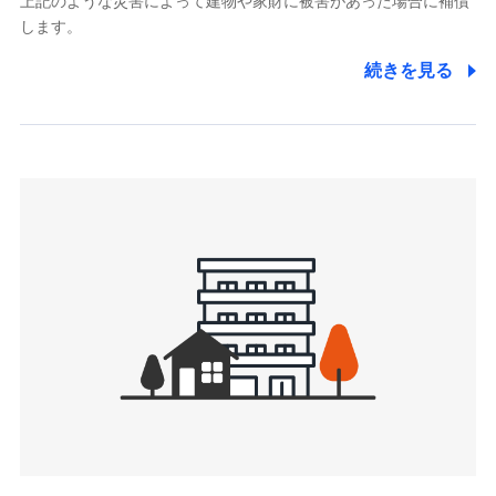
上記のような災害によって建物や家財に被害があった場合に補償
関する情報を提供し、金融商品等の契約を勧奨するため、ま
します。
た維持管理等の委託業務遂行のため、またそれらに付帯、関
連する当社および提携会社のサービスを案内、提供するため
続きを見る
（なお、当社は複数の保険会社と取引があり、取得した個人
情報を取引のある他の保険会社の商品・サービスをご提案す
るために利用させていただくことがあります。）
上記に係る連絡・手続き・管理等付帯業務を行うため
3.セミナー募集サイトから取得した個人情報
各種セミナーの案内、開催のため
上記に係る連絡・手続き・管理等付帯業務を行うため
4.家族・友達紹介にて取得した個人情報
被紹介者への連絡、及び当社と取引のあるもしくは委託を受
けている保険会社・提携会社の保険その他に関する情報を提
供し、金融商品等の契約を勧奨するため
アンケートやキャンペーン等の実施のため
上記に係る連絡・手続き・管理等付帯業務を行うため
5.通話録音にて取得する情報