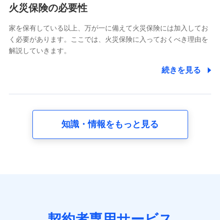
電話対応の品質向上およびお問合せ内容の正確な把握のため
火災保険の必要性
家を保有している以上、万が一に備えて火災保険には加入してお
6.採用応募者の個人情報
く必要があります。ここでは、火災保険に入っておくべき理由を
採用選考および入社手続を実施するため
解説していきます。
7.社員（従業者）の個人情報
続きを見る
人事･勤怠･健康・労務等の管理、給与支給、福利厚生・採用
退職関連処理等の各種手続きのため、当社と従業員または従
業員同士の連絡のため
知識・情報をもっと見る
8.取引先個人情報
取引先としての選定業務、営業情報の提供業務、契約締結手
続き業務、取引管理業務、およびこれらに準ずる業務の遂行
のため
9.お問い合わせ情報
各種お問い合わせに対応するため
契約者専用サービス