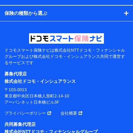
コンサルティングサービスの実施のため
アンケートやキャンペーン等の実施のため
保険の種類から選ぶ
上記に係る案内・手続き・管理等付帯業務を行うため
【当該個人データの管理について責任を有する者の名
称・住所・代表者名】
当該個人データを取り扱う各共同利用者（詳細は次のと
おり）
ドコモスマート保険ナビは
株式会社NTTドコモ・フィナンシャル
東京都千代田区永田町2丁目11番1号 山王パークタワー
グループおよび
株式会社ドコモ・インシュアランス共同で
運営す
株式会社NTTドコモ 代表取締役社長 前田 義晃
るサービスです
東京都中央区日本橋人形町2-14-10 アーバンネット日
募集代理店
本橋ビル 3F
株式会社ドコモ・インシュアランス
株式会社ドコモ・インシュアランス 代表取締役社
〒103-0013
長 吉村 忠義
東京都中央区日本橋人形町2-14-10
アーバンネット日本橋ビル3F
※ 当社および株式会社NTTドコモは、お客さまの情報
を利用させていただくにあたっては、「NTTドコモ パー
プライバシーポリシー
会社概要
ソナルデータ憲章」に定める行動原則を順守します 。
※ パーソナルデータダッシュボードの「第三者提供の
共同募集代理店
管理」の設定状態にかかわらず、共同利用する場合があ
株式会社NTTドコモ・フィナンシャルグループ