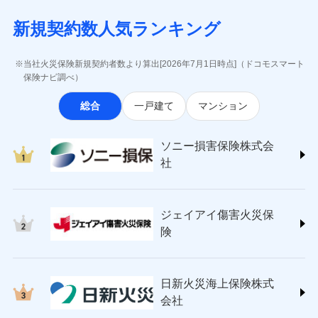
月払い
当社による個人情報の取扱いについて（プライバシー
失、ハチの巣駆除等の住宅トラブルに対応していま
インターネット割引
(https://www.aig.co.jp/sonpo)
5万円 建物が築15年以上または建築
チューリッヒのネット火災保険は
ダイレクト型でネッ
募集文書番号
ポリシー）
す。さらに大切な住まいを守るための各種サポート機
新規契約数人気ランキング
年不明の場合、風災・雹（ひょう）
ＳＢＩ損害保険株式会社
適用される割引
指定工務店割引
ト完結のお手続き・リーズナブルな保険料
に加え、
火
ネット申込
災・雪災の自己負担額は5万円
能をご用意。住まいをメンテナンスする際の無料の
(https://www.sbisonpo.co.jp/)
建築年割引
災に対する補償に加え、すべてのプランに盗難等がつ
申込方法
※2失火見舞費用の取扱いはなし
郵送
「リフォーム相談サービス」、「長期優良住宅の維持
ジェイアイ傷害火災保険株式会社
当社火災保険新規契約者数より算出[2026年7月1日時点]（ドコモスマート
いており、
社会問題などを考慮された幅広い補償が特
※3水道管修理費用の取扱いはなし
対面
保全サポートサービス」をご提供しています。
(https://www.jihoken.co.jp/)
その他条件
指定工務店特約
保険ナビ調べ）
※5
説明事項
（破損・汚損等危険補償特約で補償対
長です。
失火見舞金など付帯される費用保険金も多
ソニー損害保険株式会社
象となる場合があります。）
く、ダイレクトでありながら充実した補償が魅力で
始期日
2026/08/01
総合
一戸建て
マンション
(https://www.sonysonpo.co.jp/)
※4地震火災費用の取扱いはなし
すまいのサポート24
ドコモスマート保険ナビ編集部の評価
す。
※5火災・風災等の事故により建物に
損害保険ジャパン株式会社 (https://www.sompo-
リフォーム相談サービス
付帯サービス
※1盗難、水濡れ、騒擾（じょう）、
損害が生じたとき、日新火災がご案内
japan.co.jp/)
長期優良住宅の維持保全サポートサー
ソニー損害保険株式会
外部からの落下・飛来・衝突は自動付
する修理業者（指定工務店）が建物の
ソニー損保の新ネット火災保険は、補償の組合せが
ＳＯＭＰＯダイレクト損害保険株式会社
日新火災海上保険株式会社で
ビス
帯です。
修理を行います。
社
自由だから、必要な補償に絞って選べます。
(https://www.sompo-direct.co.jp/)
お見積もり
※2水まわりトラブル、カギ開け対
チューリッヒ保険会社 (https://www.zurich.co.jp/)
応、ガラス破損の場合に60分までの
クレジットカード
しかも、「地震上乗せ特約（全半損時のみ）」で、
募集文書番号
チューリッヒ保険会社で
東京海上日動火災保険株式会社
簡易作業無料でご提供いたします。弊
コンビニ払い
地震の被害にも最大100％で備えられます。
見積もりや保険会社とのご契約に先立ち、当社が提供する
お見積もり
払込方法
社提携業者にて24時間365日受付。受
ジェイアイ傷害火災保
(https://www.tokiomarine-nichido.co.jp/)
説明事項
口座振替
ドコモスマート保険ナビの利用規約と個人情報の取扱いに
付後、専門業者が対応に向かいます。
日新火災海上保険株式会社
険
銀行振込
ガラス破損の対応時間は9時～20時と
同意いただく必要があります。詳細について、以下をご確
チューリッヒ保険会社の
(https://www.nisshinfire.co.jp/)
なります。
認ください。
詳細を見る
ペット＆ファミリー損害保険株式会社
※3クレジットカード会社の分割払い
一括払
ドコモスマート保険ナビサービス利用規約
(https://www.petfamilyins.co.jp/)
が可能なことがあります。詳しくは各
日新火災海上保険株式
ソニー損害保険株式会社で
支払方法
年払い
ドコモスマート保険ナビ編集部の評価
三井住友海上火災保険株式会社 (https://www.ms-
当社による個人情報の取扱いについて（プライバシー
クレジットカード会社にご確認くださ
見積もりや保険会社とのご契約に先立ち、当社が提供する
お見積もり
会社
月払い
い。
ins.com/)
ポリシー）
ドコモスマート保険ナビの利用規約と個人情報の取扱いに