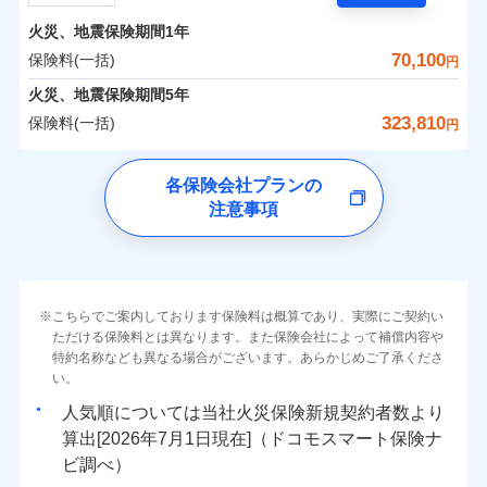
担額）
残存物取片づけ費用
付帯される費用の
サポートサービス」をご提供します。
水まわりトラブル、カギ開け対応など「住まいのア
補償
火災、地震保険期間
1年
失火見舞費用
保険料（一括）内訳
01
POINT
お家ドクター火災保険Web（すまいの保険）のお見
臨時費用
シスタンスサービス」が無料付帯
水道管修理費用
70,100
保険料(一括)
円
積もり・お申込みはネットで完結！
損害防止費用
補償の対象やお客さまの状況に応じたさまざまな割
地震火災費用
火災 1年
地震 1年
火災、地震保険期間
5年
上半期
新規契約数ランキング
ランキングをもっと見る
残存物取片づけ費用
付帯される費用保
引をご用意！
323,810
保険料(一括)
険金
円
失火見舞費用
適用される割引
建築年割引
イチオシ
02
POINT
補償の範囲
-
32,450
13,200
？
03
建物
POINT
円
円
当社火災保険新規契約者数より算出[
年
月]（ドコモスマート保険
水道管修理費用
チューリッヒ保険会社
ナビ調べ）
補償の範囲
付帯サービス
住まいの緊急かけつけサービス
地震火災費用
？
03
POINT
各保険会社プランの
ソニー損保の新ネット火災保険は、補償の組合せが自
注意事項
-
10,650
4,400
チューリッヒ保険会社のおすすめポイント
家財
由だから、必要な補償に絞って選べます。
円
円
火災
風災・雹（ひょ
保険証券の不発行に関する特約（500
クレジットカード
適用される割引
しかも「地震上乗せ特約（全半損時のみ）」で、地震
落雷
う）災、雪災
円）
コンビニ払い
保険料（一括）内訳
01
火災
補償内容
風災・雹（ひょ
POINT
破裂・爆発
払込方法
の被害にも火災保険の保険金額に対して最大100％で備
落雷
う）災、雪災
口座振替
破裂・爆発
えられます（一部損は対象外）。
その他条件
住まいのアシスタンスサービス
※2
水災
銀行振込
盗難
火災 1年
地震 1年
こちらでご案内しております保険料は概算であり、実際にご契約い
ランキングをもっと見る
水濡れ
免責金額（自己負
免責金額なし
ただける保険料とは異なります。また保険会社によって補償内容や
水災
※2
盗難
騒擾（じょう）
WEB見積もり+メールアドレス登録後
担額）
一括払
水濡れ
外部からの落下・
特約名称なども異なる場合がございます。あらかじめご了承くださ
破損・汚損
イチオシ
02
POINT
から4営業日+1日以降、お客さまが決
補償の範囲
？
0
03
39,700
13,200
POINT
建物
円
円
円
備考
騒擾（じょう）
飛来・衝突
支払方法
い。
年払い
済した時点で保険のお申し込みと完了
外部からの落下・
破損・汚損
臨時費用
となります。
月払い
飛来・衝突
まさかのときも安心！全国の優良工務店とタッグを
人気順については当社
新規契約者数より
損害防止費用
0
12,800
4,400
家財
円
組み、「高品質な修理」と「保険金のお支払」をワ
円
円
算出[
年
月
日現在]（ドコモスマート保険ナ
火災
風災・雹（ひょ
残存物取片づけ費用
付帯される費用保
ネット申込
クレジットカード
※3
落雷
う）災、雪災
ンセットで提供する火災保険です。
ビ調べ）
険金
失火見舞費用
※3
補償内容
破裂・爆発
申込方法
郵送
コンビニ払い