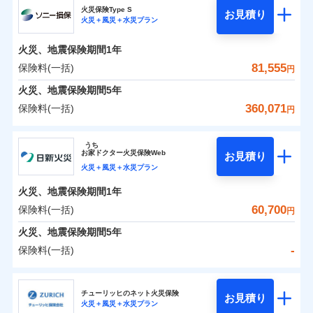
補償の範囲
？
03
POINT
ソニー損保の新ネット火災保険は、補償の組合せが自
火災保険Type S
お見積り
火災＋風災＋水災プラン
-
8,700
4,400
チューリッヒ保険会社のおすすめポイント
家財
由だから、必要な補償に絞って選べます。
円
円
火災
風災・雹（ひょ
しかも「地震上乗せ特約（全半損時のみ）」で、地震
落雷
う）災、雪災
火災、地震保険期間
1年
保険料（一括）内訳
01
火災
風災・雹（ひょ
POINT
破裂・爆発
の被害にも火災保険の保険金額に対して最大100％で備
落雷
う）災、雪災
81,555
保険料(一括)
円
破裂・爆発
えられます（一部損は対象外）。
水災
盗難
火災 1年
地震 1年
火災、地震保険期間
5年
ランキングをもっと見る
水濡れ
※1
水災
盗難
騒擾（じょう）
360,071
保険料(一括)
円
水濡れ
外部からの落下・
破損・汚損
イチオシ
02
POINT
補償の範囲
？
0
03
34,750
13,200
POINT
建物
円
円
円
騒擾（じょう）
飛来・衝突
ソニー損害保険株式会社
外部からの落下・
破損・汚損
うち
飛来・衝突
まさかのときも安心！全国の優良工務店とタッグを
お
家
ドクター火災保険Web
お見積り
0
10,550
4,400
ソニー損害保険株式会社のおすすめポイント
家財
円
組み、「高品質な修理」と「保険金のお支払」をワ
円
円
火災＋風災＋水災プラン
火災
風災・雹（ひょ
落雷
う）災、雪災
ンセットで提供する火災保険です。
火災、地震保険期間
1年
保険料（一括）内訳
01
補償内容
破裂・爆発
POINT
お客さまのニーズから補償を考え、設計することで
60,700
保険料(一括)
円
合理的な保険料を実現することができます。さらに
水災
盗難
火災 1年
地震 1年
火災、地震保険期間
5年
上半期
新規契約数ランキング
水濡れ
各種割引が充実！
免責金額（自己負
免責金額なし
※2
騒擾（じょう）
-
保険料(一括)
担額）
補償内容
大切な住まいを守るための各種サポート機能をご用
外部からの落下・
破損・汚損
イチオシ
02
POINT
0
52,143
13,200
建物
円
円
円
当社火災保険新規契約者数より算出[
年
飛来・衝突
月]（ドコモスマート保険
意、住宅トラブル応急サービス「すまいのサポート
日新火災海上保険株式会社
臨時費用
ナビ調べ）
24」、住まいをメンテナンスする際の無料の「リフ
火災、自然災害、盗難などトータルでカバーし、大
チューリッヒのネット火災保険
お見積り
損害防止費用
免責金額（自己負
火災＋風災＋水災プラン
免責金額なし
0
ォーム相談サービス」、「長期優良住宅の維持保全
11,812
4,400
日新火災海上保険株式会社のおすすめポイント
※1
家財
円
切な住まいをお守りします！
円
円