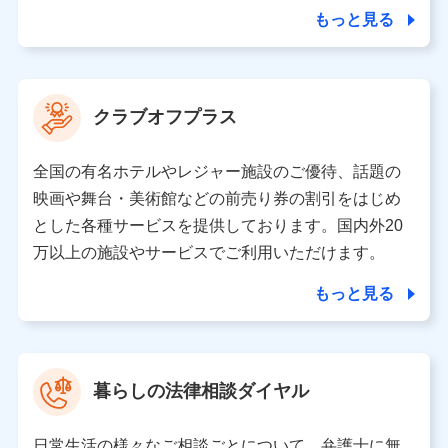
合を除き、第三者に提供いたしません。
もっと見る
業務の委託
当社は利用目的の達成に必要な範囲内において個人情報
クラブオフプラス
の取り扱いの全部または一部を委託する場合がありま
す。
全国の有名ホテルやレジャー施設のご優待、話題の
個人データの共同利用
映画や舞台・美術館などの前売り券の割引をはじめ
とした各種サービスを提供しております。国内外20
当社は株式会社NTTドコモとの間で、以下のとおり個
人データを共同利用します。
万以上の施設やサービスでご利用いただけます。
【共同して利用される利用データの項目】
もっと見る
当社又は株式会社NTTドコモがサービス提供等を通じて
取得した、以下の情報などの個人データ
基本情報
氏名、電話番号、メールアドレス、お客さまの識別子、属
暮らしの法律相談ダイヤル
性、連絡先、dポイントサービスのご利用に関する情報。例
として、dポイントカード番号、性別、年齢、家族構成、住
所、dポイント残高、dポイント利用履歴などが含まれます。
日常生活の様々なご相談ごとについて、弁護士に無