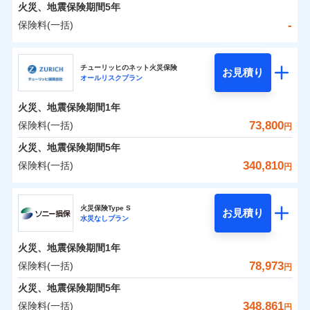
火災 1年
地震 1年
火災、地震保険期間
5年
-
保険料(一括)
0
57,466
13,200
建物
円
円
円
日新火災海上保険株式会社
チューリッヒのネット火災保険
お見積り
オールリスクプラン
0
14,465
4,400
日新火災海上保険株式会社のおすすめポイント
家財
円
円
円
火災、地震保険期間
1年
保険料（一括）内訳
01
POINT
73,800
保険料(一括)
円
火災 1年
地震 1年
火災、地震保険期間
5年
340,810
保険料(一括)
円
イチオシ
02
POINT
-
36,670
13,200
建物
円
円
チューリッヒ保険会社
ソニー損保の新ネット火災保険は、補償の組合せが自
火災保険Type S
お見積り
水災なしプラン
-
12,150
4,400
チューリッヒ保険会社のおすすめポイント
家財
由だから、必要な補償に絞って選べます。
円
円
しかも「地震上乗せ特約（全半損時のみ）」で、地震
火災、地震保険期間
1年
保険料（一括）内訳
01
POINT
の被害にも火災保険の保険金額に対して最大100％で備
78,973
保険料(一括)
円
えられます（一部損は対象外）。
火災 1年
地震 1年
火災、地震保険期間
5年
348,861
保険料(一括)
円