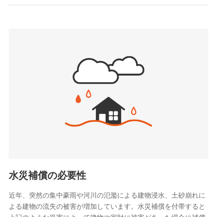
お見積もり
SBIいきいき少額短期保険会社 (https://www.i-
sedai.com/)
見積もりや保険会社とのご契約に先立ち、当社が提供する
SBIペット少額短期保険株式会社
ドコモスマート保険ナビの利用規約と個人情報の取扱いに
(https://www.sbipet-ssi.co.jp/)
同意いただく必要があります。詳細について、以下をご確
SBIリスタ少額短期保険会社
認ください。
(https://www.jishin.co.jp/)
スマートプラス少額短期保険株式会社
ドコモスマート保険ナビサービス利用規約
（https://www.smartplus-insurance.com/）
当社による個人情報の取扱いについて（プライバシー
チューリッヒ少額短期保険株式会社
ポリシー）
(https://www.zurichssi.co.jp/)
Tokio Marine X少額短期保険株式会社
(https://www.tokiomarine-x.co.jp/)
ペットメディカルサポート株式会社
(https://pshoken.co.jp/)
リトルファミリー少額短期保険株式会社
(https://www.littlefamily-ssi.com/)
水災補償の必要性
2.共同募集を行う代理店から受領する個人情報
近年、突然の集中豪雨や河川の氾濫による建物浸水、土砂崩れに
よる建物の流失の被害が増加しています。水災補償を付帯すると
郵便、電話、およびＥメール等により、当社と取引のあるも
しくは委託を受けている保険会社・提携会社の保険その他に