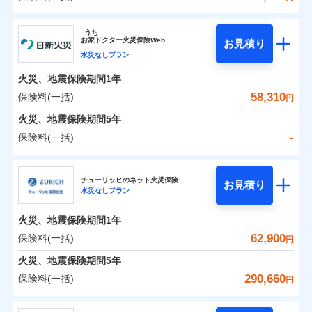
イチオシ
02
POINT
補償の範囲
？
0
03
41,500
13,200
POINT
建物
円
円
円
ソニー損害保険株式会社
うち
まさかのときも安心！全国の優良工務店とタッグを
お
家
ドクター火災保険Web
お見積り
0
14,700
4,400
ソニー損害保険株式会社のおすすめポイント
家財
円
組み、「高品質な修理」と「保険金のお支払」をワ
円
円
水災なしプラン
火災
風災・雹（ひょ
落雷
う）災、雪災
ンセットで提供する火災保険です。
火災、地震保険期間
1年
保険料（一括）内訳
01
破裂・爆発
POINT
お客さまのニーズから補償を考え、設計することで
58,310
保険料(一括)
円
合理的な保険料を実現することができます。さらに
水災
盗難
火災 1年
地震 1年
火災、地震保険期間
5年
水濡れ
各種割引が充実！
※1
騒擾（じょう）
-
保険料(一括)
大切な住まいを守るための各種サポート機能をご用
外部からの落下・
破損・汚損
イチオシ
02
POINT
0
50,774
13,200
建物
円
円
円
飛来・衝突
意、住宅トラブル応急サービス「すまいのサポート
日新火災海上保険株式会社
24」、住まいをメンテナンスする際の無料の「リフ
火災、自然災害、盗難などトータルでカバーし、大
チューリッヒのネット火災保険
お見積り
水災なしプラン
0
ォーム相談サービス」、「長期優良住宅の維持保全
10,599
4,400
日新火災海上保険株式会社のおすすめポイント
家財
円
切な住まいをお守りします！
円
円
サポートサービス」をご提供します。
水まわりトラブル、カギ開け対応など「住まいのア
火災、地震保険期間
1年
保険料（一括）内訳
01
POINT
お家ドクター火災保険Web（すまいの保険）のお見
シスタンスサービス」が無料付帯
62,900
保険料(一括)
円
積もり・お申込みはネットで完結！
補償の対象やお客さまの状況に応じたさまざまな割
火災 1年
地震 1年
火災、地震保険期間
5年
上半期
新規契約数ランキング
引をご用意！
290,660
保険料(一括)
円
イチオシ
02
POINT
補償の範囲
-
32,010
13,200
？
03
建物
POINT
円
円
当社火災保険新規契約者数より算出[
年
月]（ドコモスマート保険
チューリッヒ保険会社
ナビ調べ）