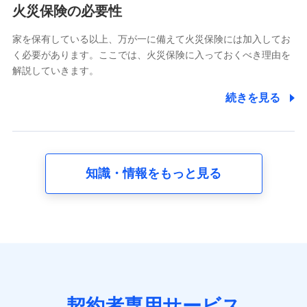
電話対応の品質向上およびお問合せ内容の正確な把握のため
火災保険の必要性
家を保有している以上、万が一に備えて火災保険には加入してお
6.採用応募者の個人情報
く必要があります。ここでは、火災保険に入っておくべき理由を
採用選考および入社手続を実施するため
解説していきます。
7.社員（従業者）の個人情報
続きを見る
人事･勤怠･健康・労務等の管理、給与支給、福利厚生・採用
退職関連処理等の各種手続きのため、当社と従業員または従
業員同士の連絡のため
知識・情報をもっと見る
8.取引先個人情報
取引先としての選定業務、営業情報の提供業務、契約締結手
続き業務、取引管理業務、およびこれらに準ずる業務の遂行
のため
9.お問い合わせ情報
各種お問い合わせに対応するため
契約者専用サービス