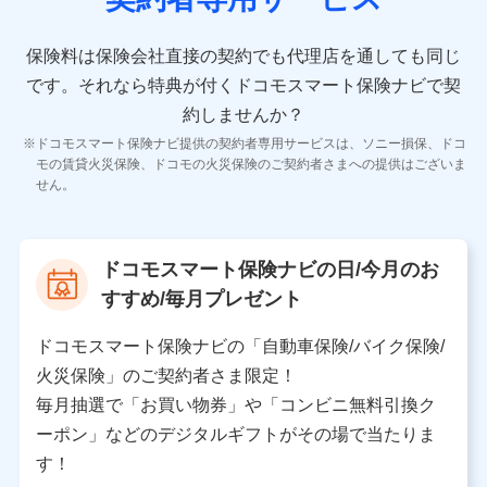
10.受託業務の 個人情報
受託業務の遂行およびこれらに準ずる業務の遂行のため
保険料は保険会社直接の契約でも代理店を通しても同じ
です。
それなら特典が付くドコモスマート保険ナビで契
11.マイカー通勤管理クラウド並びに法人向けASPサー
ビスに関してのお問い合わせ情報
約しませんか？
各種お問い合わせに対応するため
ドコモスマート保険ナビ提供の契約者専用サービスは、ソニー損保、ドコ
当社のサービスに関する情報提供や、皆様に有用なお知らせ
モの賃貸火災保険、ドコモの火災保険のご契約者さまへの提供はございま
をお送りするため
せん。
アンケートの送付のため
当社のサービスや媒体の運営改善に必要なデータを解析し、
分析するため
当社の対応品質向上やお問い合わせ内容の正確な把握のため
ドコモスマート保険ナビの日/今月のお
個人情報保護管理者の職名、連絡先
すすめ/毎月プレゼント
株式会社ドコモ・インシュアランス 営業部長
〒103-0013 東京都中央区日本橋人形町2-14-10 アー
ドコモスマート保険ナビの「自動車保険/バイク保険/
バンネット日本橋ビル 3F
火災保険」のご契約者さま限定！
株式会社ドコモ・インシュアランス
毎月抽選で「お買い物券」や「コンビニ無料引換ク
ーポン」などのデジタルギフトがその場で当たりま
個人情報の第三者提供について
す！
当社ではご本人の同意がある場合または法令に基づく場