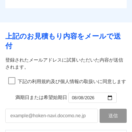
払込方法
お客さまのニーズから補償を考え、設計することで
水道管修理費用
※4
対面
口座振替
合理的な保険料を実現することができます。さらに
水災
盗難
地震火災費用
※5
銀行振込
上半期
新規契約数ランキング
水濡れ
各種割引が充実！
免責金額（自己負
始期日
2025/10/01
※1
免責金額なし
※1
騒擾（じょう）
担額）
補償内容
その他付帯される
大切な住まいを守るための各種サポート機能をご用
外部からの落下・
破損・汚損
一括払
イチオシ
02
修理付帯費用
POINT
費用の補償
当社火災保険新規契約者数より算出[
年
飛来・衝突
月]（ドコモスマート保険
意、住宅トラブル応急サービス「すまいのサポート
※1水災料率は最低リスク区分を適用
支払方法
年払い
上記のお見積もり内容をメールで送
臨時費用
ナビ調べ）
説明事項
※2雑危険（盗難を除く）および破汚
24」、住まいをメンテナンスする際の無料の「リフ
火災、自然災害、盗難などトータルでカバーし、大
月払い
損害防止費用
免責金額（自己負
損において、自己負担額5万円
インターネット割引
付
免責金額なし
ォーム相談サービス」、「長期優良住宅の維持保全
※1
切な住まいをお守りします！
担額）
残存物取片づけ費用
適用される割引
指定工務店割引
付帯される費用の
サポートサービス」をご提供します。
ネット申込
水まわりトラブル、カギ開け対応など「住まいのア
補償
募集文書番号
失火見舞費用
建築年割引
申込方法
郵送
登録されたメールアドレスに試算いただいた内容が送信
お家ドクター火災保険Web（すまいの保険）のお見
臨時費用
シスタンスサービス」が無料付帯
水道管修理費用
対面
されます。
積もり・お申込みはネットで完結！
損害防止費用
その他条件
指定工務店特約
補償の対象やお客さまの状況に応じたさまざまな割
※6
地震火災費用
上半期
新規契約数ランキング
ランキングをもっと見る
残存物取片づけ費用
付帯される費用保
引をご用意！
始期日
2026/08/01
険金
下記の利用規約及び個人情報の取扱いに同意します
失火見舞費用
すまいのサポート24
適用される割引
建築年割引
補償の範囲
？
03
POINT
当社火災保険新規契約者数より算出[
年
月]（ドコモスマート保険
水道管修理費用
リフォーム相談サービス
付帯サービス
※1破損・汚損の免責額5万円
ナビ調べ）
ドコモスマート保険ナビ編集部の評価
補償の範囲
付帯サービス
住まいの緊急かけつけサービス
地震火災費用
長期優良住宅の維持保全サポートサー
？
03
満期日または希望始期日
POINT
※2水まわりトラブル、カギ開け対
ビス
応、ガラス破損の場合に60分までの
火災
風災・雹（ひょ
簡易作業無料でご提供いたします。弊
保険証券の不発行に関する特約（500
クレジットカード
ソニー損保の新ネット火災保険は、補償の組合せが
適用される割引
落雷
う）災、雪災
社提携業者にて24時間365日受付。受
円）
クレジットカード
コンビニ払い
火災
補償内容
風災・雹（ひょ
破裂・爆発
自由だから、必要な補償に絞って選べます。
払込方法
付後、専門業者が対応に向かいます。
落雷
コンビニ払い
う）災、雪災
説明事項
口座振替
払込方法
ガラス破損の対応時間は9時～20時と
しかも、「地震上乗せ特約（全半損時のみ）」で、
破裂・爆発
その他条件
住まいのアシスタンスサービス
※2
口座振替
水災
銀行振込
盗難
なります。