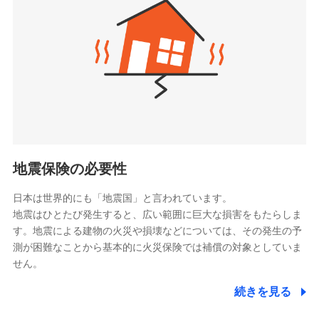
（https://www.zurichlife.co.jp/）
同意いただく必要があります。詳細について、以下をご確
東京海上日動あんしん生命保険株式会社
チューリッヒ保険会社で
認ください。
ドコモスマート保険ナビ編集部の評価
（https://www.tmn-anshin.co.jp/）
お見積もり
ドコモスマート保険ナビサービス利用規約
なないろ生命保険株式会社
（https://www.nanairolife.co.jp/）
当社による個人情報の取扱いについて（プライバシー
チューリッヒ保険会社の
全国の優良工務店とタッグを組み、「高品質な修理」
ポリシー）
日本生命保険相互会社
詳細を見る
と「保険金のお支払」をワンセットで提供する火災保
（https://www.nissay.co.jp）
険です。補償の選択は自由自在で、お申込みはPC・ス
はなさく生命保険株式会社
マホで24時間受付可能です。住宅トラブル応急サービ
見積もりや保険会社とのご契約に先立ち、当社が提供する
（https://www.life8739.co.jp/）
ドコモスマート保険ナビの利用規約と個人情報の取扱いに
ス「すまいのサポート24」は水まわり、玄関カギの紛
マニュライフ生命保険株式会社
同意いただく必要があります。詳細について、以下をご確
失、ハチの巣駆除等の住宅トラブルに対応していま
（https://www.manulife.co.jp/）
地震保険の必要性
認ください。
す。さらに大切な住まいを守るための各種サポート機
三井住友海上あいおい生命保険株式会社
ドコモスマート保険ナビサービス利用規約
能をご用意。住まいをメンテナンスする際の無料の
（https://www.msa-life.co.jp/）
日本は世界的にも「地震国」と言われています。
メットライフ生命株式会社
当社による個人情報の取扱いについて（プライバシー
「リフォーム相談サービス」、「長期優良住宅の維持
地震はひとたび発生すると、広い範囲に巨大な損害をもたらしま
(https://www.metlife.co.jp/)
ポリシー）
保全サポートサービス」をご提供しています。
す。地震による建物の火災や損壊などについては、その発生の予
メディケア生命保険株式会社
測が困難なことから基本的に火災保険では補償の対象としていま
（https://www.medicarelife.com/）
せん。
■少額短期保険
続きを見る
株式会社アシロ少額短期保険
日新火災海上保険株式会社で
(https://kailash.co.jp/)