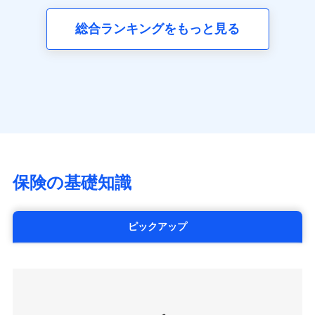
三井ダイレクト損害保険株式会社
全国の優良工務店とタッグを組み、「高品質な修理」
同意いただく必要があります。詳細について、以下をご確
ネット申込
募集文書番号
(https://www.mitsui-direct.co.jp/)
見積もりや保険会社とのご契約に先立ち、当社が提供する
認ください。
と「保険金のお支払」をワンセットで提供する火災保
総合ランキングをもっと見る
申込方法
郵送
ドコモスマート保険ナビの利用規約と個人情報の取扱いに
険です。補償の選択は自由自在で、お申込みはPC・ス
ドコモスマート保険ナビサービス利用規約
対面
同意いただく必要があります。詳細について、以下をご確
■生命保険
マホで24時間受付可能です。住宅トラブル応急サービ
当社による個人情報の取扱いについて（プライバシー
認ください。
アクサ生命保険株式会社
ス「すまいのサポート24」は水まわり、玄関カギの紛
ポリシー）
始期日
2024/10/01
（https://www.axa.co.jp/）
ドコモスマート保険ナビサービス利用規約
失、ハチの巣駆除等の住宅トラブルに対応していま
SBI生命保険株式会社（https://www.sbilife.co.jp/）
当社による個人情報の取扱いについて（プライバシー
す。さらに大切な住まいを守るための各種サポート機
※1損害割合が30%未満の場合は定率
FWD生命保険株式会社
ドコモスマート保険ナビ編集部の評価
ポリシー）
払、水災料率は最低リスク区分を適用
能をご用意。住まいをメンテナンスする際の無料の
（https://www.fwdlife.co.jp/）
※2失火見舞費用の取扱いはなし
「リフォーム相談サービス」、「長期優良住宅の維持
ソニー生命保険株式会社
※3水道管修理費用の取扱いはなし
チューリッヒのネット火災保険は
ダイレクト型でネッ
保全サポートサービス」をご提供しています。
（https://www.sonylife.co.jp）
説明事項
※4地震火災費用の取扱いはなし
ト完結のお手続き・リーズナブルな保険料
に加え、
火
SOMPOひまわり生命保険株式会社
保険の基礎知識
※5火災・風災等の事故により建物に
災に対する補償に加え、すべてのプランに盗難等がつ
（https://www.himawari-life.co.jp/）
損害が生じたとき、日新火災がご案内
いており、
社会問題などを考慮された幅広い補償が特
する修理業者（指定工務店）が建物の
第一ネオ生命保険株式会社
修理を行います。
長です。
失火見舞金など付帯される費用保険金も多
（https://neofirst.co.jp/）
ピックアップ
く、ダイレクトでありながら充実した補償が魅力で
大樹生命保険株式会社（https://www.taiju-
日新火災海上保険株式会社で
募集文書番号
life.co.jp）
お見積もり
す。
太陽生命保険株式会社（https://www.taiyo-
seimei.co.jp）
見積もりや保険会社とのご契約に先立ち、当社が提供する
チューリッヒ生命保険株式会社
ドコモスマート保険ナビの利用規約と個人情報の取扱いに