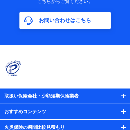
こちらからご覧ください。
保険加入の目的、保険商品の内容、保険料、保険料のお支払
方法、車のメーカーや走行距離などの情報、建物の構造や築
年数などの情報、ペットの種類や年齢などの情報などが含ま
お問い合わせはこちら
れます。
【共同して利用する者の範囲】
当社
株式会社NTTドコモ
【利用する者の利用目的】
当社又は株式会社NTTドコモが提供する保険関連サービスに
おけるユーザ登録受付および管理のため
当社又は株式会社NTTドコモと取引のあるもしくは委託を受
けている保険会社・提携会社の保険その他に関する情報を提
供するため、また維持管理等の委託業務遂行のため、またそ
れらに付帯、関連する当社、株式会社NTTドコモおよび提携
会社のサービスを案内、提供するため
取扱い保険会社・少額短期保険業者
（各サービスで取得したサービス利用履歴、ウェブサイトの
閲覧履歴、購買履歴、ご契約内容等のパーソナルデータを分
おすすめコンテンツ
析して、お客さまの趣味・嗜好・傾向に応じたサービス・商
品等に関するご提案や広告の配信等を行うことがありま
す。）
火災保険の瞬間比較見積もり
各種セミナーの開催のため