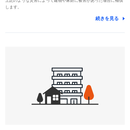
上記のような災害によって建物や家財に被害があった場合に補償
関する情報を提供し、金融商品等の契約を勧奨するため、ま
します。
た維持管理等の委託業務遂行のため、またそれらに付帯、関
連する当社および提携会社のサービスを案内、提供するため
続きを見る
（なお、当社は複数の保険会社と取引があり、取得した個人
情報を取引のある他の保険会社の商品・サービスをご提案す
るために利用させていただくことがあります。）
上記に係る連絡・手続き・管理等付帯業務を行うため
3.セミナー募集サイトから取得した個人情報
各種セミナーの案内、開催のため
上記に係る連絡・手続き・管理等付帯業務を行うため
4.家族・友達紹介にて取得した個人情報
被紹介者への連絡、及び当社と取引のあるもしくは委託を受
けている保険会社・提携会社の保険その他に関する情報を提
供し、金融商品等の契約を勧奨するため
アンケートやキャンペーン等の実施のため
上記に係る連絡・手続き・管理等付帯業務を行うため
5.通話録音にて取得する情報