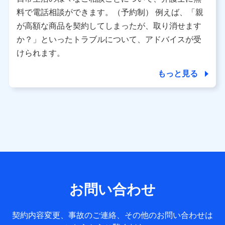
利用情報
料で電話相談ができます。（予約制） 例えば、「親
当社又は株式会社NTTドコモが提供する各種サービスなどの
ご契約・ご利用などに関する情報。例として、当社又は株式
が高額な商品を契約してしまったが、取り消せます
会社NTTドコモが提供する各種サービスのご契約状態・ご利
か？」といったトラブルについて、アドバイスが受
用履歴インターネット利用時の行動に関する情報、アプリケ
ーション利用時の行動に関する情報、購入されたサービスや
けられます。
商品の名称・購入場所・決済に関する情報、アンケートの回
答に関する情報などが含まれます。
もっと見る
保険関連サービス情報
当社又は株式会社NTTドコモが提供する保険関連サービスに
関して取得し、又は保有する情報。例として、見積請求受付
時、資料請求受付時又はユーザー登録受付時に提供いただい
た情報（氏名、住所、生年月日、性別、保険契約者と被保険
者の関係、保険加入の目的、保険商品の内容、保険料、保険
料のお支払方法、車のメーカーや走行距離などの情報、建物
の構造や築年数などの情報、ペットの種類や年齢など）及び
お客様との応対記録 （お客様に提示した比較見積の試算結
果情報、メールマガジンを提供した際のメール内容や送信履
歴の情報及び保険の更改案内等を提供した際のメール内容や
送信履歴などの情報）が含まれます。
お問い合わせ
保険契約情報
当社又は株式会社NTTドコモが取得し、又は保有する保険契
約に関する情報。例として、保険契約者及び被保険者の氏
契約内容変更、事故のご連絡、その他のお問い合わせは
名、住所、生年月日、性別、保険契約者と被保険者の関係、