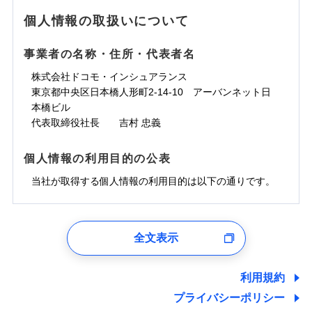
地震の被害にも最大100％で備えられます。
ランキングをもっと見る
水濡れ
免責金額（自己負
銀行振込
※3クレジットカード会社の分割払い
※1
免責金額なし
水災
※1
盗難
騒擾（じょう）
個人情報の取扱いについて
WEB見積もり+メールアドレス登録後
担額）
が可能なことがあります。詳しくは各
一括払
水濡れ
外部からの落下・
破損・汚損
から4営業日+1日以降、お客さまが決
※1
クレジットカード会社にご確認くださ
備考
騒擾（じょう）
一括払
飛来・衝突
支払方法
年払い
済した時点で保険のお申し込みと完了
外部からの落下・
破損・汚損
い。
事業者の名称・住所・代表者名
臨時費用
支払方法
年払い
となります。
月払い
飛来・衝突
損害防止費用
月払い
株式会社ドコモ・インシュアランス
ソニー損害保険株式会社で
募集文書番号
残存物取片づけ費用
付帯される費用保
ネット申込
クレジットカード
東京都中央区日本橋人形町2-14-10 アーバンネット日
※3
お見積もり
険金
失火見舞費用
ネット申込
※2
補償内容
申込方法
本橋ビル
郵送
コンビニ払い
払込方法
水道管修理費用
申込方法
郵送
※3
代表取締役社長 吉村 忠義
対面
口座振替
見積もりや保険会社とのご契約に先立ち、当社が提供する
地震火災費用
対面
※4
銀行振込
上半期
新規契約数ランキング
免責金額（自己負
ドコモスマート保険ナビの利用規約と個人情報の取扱いに
始期日
2025/10/01
免責金額なし
個人情報の利用目的の公表
担額）
同意いただく必要があります。詳細について、以下をご確
補償内容
その他付帯される
始期日
2024/10/01
一括払
修理付帯費用
ドコモスマート保険ナビ編集部の評価
費用の補償
認ください。
当社火災保険新規契約者数より算出[
当社が取得する個人情報の利用目的は以下の通りです。
年
月]（ドコモスマート保険
※1雑危険（盗難を除く）および破汚
支払方法
年払い
説明事項
臨時費用
ナビ調べ）
損において、自己負担額5万円
※1損害割合が30%未満の場合は定率
ドコモスマート保険ナビサービス利用規約
月払い
損害防止費用
免責金額（自己負
インターネット割引
払、水災料率は最低リスク区分を適用
チューリッヒのネット火災保険は
ダイレクト型でネッ
1.見積請求受付時、資料請求受付時、ユーザー登録受
免責金額なし
当社による個人情報の取扱いについて（プライバシー
担額）
※2破損・汚損、水ぬれは自己負担額
残存物取片づけ費用
適用される割引
指定工務店割引
付時
付帯される費用の
募集文書番号
ト完結のお手続き・リーズナブルな保険料
に加え、
火
ポリシー）
ネット申込
全文表示
5万円 建物が築15年以上または建築
補償
失火見舞費用
建築年割引
災に対する補償に加え、すべてのプランに盗難等がつ
ユーザー登録受付および、管理のため
申込方法
年不明の場合、風災・雹（ひょう）
郵送
臨時費用
水道管修理費用
郵便、電話、およびＥメール等により、当社と取引のあるも
いており、
社会問題などを考慮された幅広い補償が特
災・雪災の自己負担額は5万円
対面
損害防止費用
しくは委託を受けている保険会社・提携会社の保険その他に
その他条件
指定工務店特約
※5
利用規約
地震火災費用
※3失火見舞費用の取扱いはなし
長です。
失火見舞金など付帯される費用保険金も多
ランキングをもっと見る
関する情報を提供し、金融商品等の契約を勧奨するため、ま
残存物取片づけ費用
付帯される費用保
説明事項
※4水道管修理費用の取扱いはなし
プライバシーポリシー
く、ダイレクトでありながら充実した補償が魅力で
始期日
2026/08/01
た維持管理等の委託業務遂行のため、またそれらに付帯、関
険金
（破損・汚損等危険補償特約で補償対
失火見舞費用
すまいのサポート24
適用される割引
建築年割引