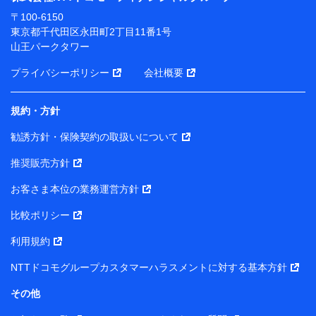
ります。
〒100-6150
※ dポイントクラブ会員ではないお客さま（2019年12
東京都千代田区永田町2丁目11番1号
月11日以降、一度もdポイントクラブ会員であったこと
山王パークタワー
がないお客さまに限る）に関する、2019年12月10日以
前に取得した個人データは、こちら の利用目的の範囲内
プライバシーポリシー
会社概要
に限って共同利用します。
規約・方針
当社は株式会社NTTドコモ・フィナンシャルグループ
との間で、以下のとおり個人データを共同利用しま
勧誘方針・保険契約の取扱いについて
す。
推奨販売方針
【共同して利用される利用データの項目】
当社または株式会社NTTドコモ・フィナンシャルグルー
お客さま本位の業務運営方針
プがサービス提供等を通じて取得した、以下の情報など
比較ポリシー
の個人データ
基本情報
利用規約
氏名、電話番号、メールアドレス、お客さまの識別子、属
NTTドコモグループカスタマーハラスメントに対する基本方針
性、連絡先、dポイントサービスのご利用に関する情報。例
として、dポイントカード番号、性別、年齢、家族構成、住
その他
所、dポイント残高、dポイント利用履歴などが含まれます。
利用情報