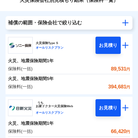
火災保険会社別見積もり結果（保険料一覧）
補償の範囲・保険会社で絞り込む
火災保険Type S
お見積り
オールリスクプラン
火災、地震保険期間
1年
89,531
保険料(一括)
円
火災、地震保険期間
5年
394,681
保険料(一括)
円
ソニー損害保険株式会社
うち
お
家
ドクター火災保険Web
お見積り
ソニー損害保険株式会社のおすすめポイント
オールリスクプラン
火災、地震保険期間
1年
保険料（一括）内訳
01
POINT
66,420
保険料(一括)
円