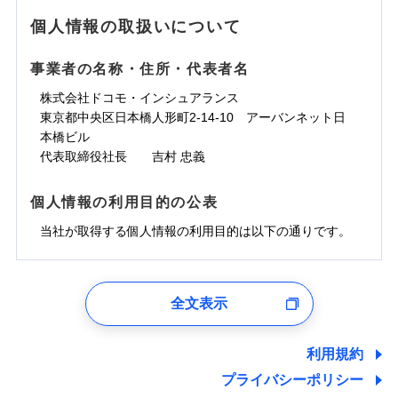
地震の被害にも最大100％で備えられます。
ランキングをもっと見る
水濡れ
免責金額（自己負
銀行振込
※3クレジットカード会社の分割払い
※1
免責金額なし
水災
※1
盗難
騒擾（じょう）
個人情報の取扱いについて
WEB見積もり+メールアドレス登録後
担額）
が可能なことがあります。詳しくは各
一括払
水濡れ
外部からの落下・
破損・汚損
から4営業日+1日以降、お客さまが決
※1
クレジットカード会社にご確認くださ
備考
騒擾（じょう）
一括払
飛来・衝突
支払方法
年払い
済した時点で保険のお申し込みと完了
外部からの落下・
破損・汚損
い。
事業者の名称・住所・代表者名
臨時費用
支払方法
年払い
となります。
月払い
飛来・衝突
損害防止費用
月払い
株式会社ドコモ・インシュアランス
ソニー損害保険株式会社で
募集文書番号
残存物取片づけ費用
付帯される費用保
ネット申込
クレジットカード
東京都中央区日本橋人形町2-14-10 アーバンネット日
※3
お見積もり
険金
失火見舞費用
ネット申込
※2
補償内容
申込方法
本橋ビル
郵送
コンビニ払い
払込方法
水道管修理費用
申込方法
郵送
※3
代表取締役社長 吉村 忠義
対面
口座振替
見積もりや保険会社とのご契約に先立ち、当社が提供する
地震火災費用
対面
※4
銀行振込
上半期
新規契約数ランキング
免責金額（自己負
ドコモスマート保険ナビの利用規約と個人情報の取扱いに
始期日
2025/10/01
免責金額なし
個人情報の利用目的の公表
担額）
同意いただく必要があります。詳細について、以下をご確
補償内容
その他付帯される
始期日
2024/10/01
一括払
修理付帯費用
ドコモスマート保険ナビ編集部の評価
費用の補償
認ください。
当社火災保険新規契約者数より算出[
当社が取得する個人情報の利用目的は以下の通りです。
年
月]（ドコモスマート保険
※1雑危険（盗難を除く）および破汚
支払方法
年払い
説明事項
臨時費用
ナビ調べ）
損において、自己負担額5万円
※1損害割合が30%未満の場合は定率
ドコモスマート保険ナビサービス利用規約
月払い
損害防止費用
免責金額（自己負
インターネット割引
払、水災料率は最低リスク区分を適用
チューリッヒのネット火災保険は
ダイレクト型でネッ
1.見積請求受付時、資料請求受付時、ユーザー登録受
免責金額なし
当社による個人情報の取扱いについて（プライバシー
担額）
※2破損・汚損、水ぬれは自己負担額
残存物取片づけ費用
適用される割引
指定工務店割引
付時
付帯される費用の
募集文書番号
ト完結のお手続き・リーズナブルな保険料
に加え、
火
ポリシー）
ネット申込
全文表示
5万円 建物が築15年以上または建築
補償
失火見舞費用
建築年割引
災に対する補償に加え、すべてのプランに盗難等がつ
ユーザー登録受付および、管理のため
申込方法
年不明の場合、風災・雹（ひょう）
郵送
臨時費用
水道管修理費用
郵便、電話、およびＥメール等により、当社と取引のあるも
いており、
社会問題などを考慮された幅広い補償が特
災・雪災の自己負担額は5万円
対面
損害防止費用
しくは委託を受けている保険会社・提携会社の保険その他に
その他条件
指定工務店特約
※5
利用規約
地震火災費用
※3失火見舞費用の取扱いはなし
長です。
失火見舞金など付帯される費用保険金も多
ランキングをもっと見る
関する情報を提供し、金融商品等の契約を勧奨するため、ま
残存物取片づけ費用
付帯される費用保
説明事項
※4水道管修理費用の取扱いはなし
プライバシーポリシー
く、ダイレクトでありながら充実した補償が魅力で
始期日
2026/08/01
た維持管理等の委託業務遂行のため、またそれらに付帯、関
険金
（破損・汚損等危険補償特約で補償対
失火見舞費用
すまいのサポート24
適用される割引
建築年割引