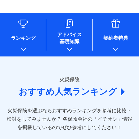
す。
連する当社および提携会社のサービスを案内、提供するため
象となる場合があります。）
水道管修理費用
リフォーム相談サービス
ドコモスマート保険ナビ編集部の評価
（なお、当社は複数の保険会社と取引があり、取得した個人
付帯サービス
※1破損・汚損の免責額5万円
※5地震火災費用の取扱いはなし
付帯サービス
住まいの緊急かけつけサービス
地震火災費用
長期優良住宅の維持保全サポートサー
情報を取引のある他の保険会社の商品・サービスをご提案す
※2水まわりトラブル、カギ開け対
※6火災・風災等の事故により建物に
ビス
るために利用させていただくことがあります。）
応、ガラス破損の場合に60分までの
損害が生じたとき、日新火災がご案内
ソニー損保の新ネット火災保険は、補償の組合せが
各種セミナーの開催のため
簡易作業無料でご提供いたします。弊
保険証券の不発行に関する特約（500
クレジットカード
する修理業者（指定工務店）が建物の
適用される割引
自由だから、必要な補償に絞って選べます。
コンサルティングサービスの実施のため
社提携業者にて24時間365日受付。受
円）
クレジットカード
修理を行います。
コンビニ払い
アドバイス
補償内容
チューリッヒ保険会社で
アンケートやキャンペーン等の実施のため
払込方法
付後、専門業者が対応に向かいます。
ランキング
契約者特典
しかも、「地震上乗せ特約（全半損時のみ）」で、
コンビニ払い
説明事項
口座振替
基礎知識
上記に係る案内・手続き・管理等付帯業務を行うため
お見積もり
払込方法
ガラス破損の対応時間は9時～20時と
その他条件
住まいのアシスタンスサービス
地震の被害にも最大100％で備えられます。
※2
募集文書番号
口座振替
銀行振込
* 当社が委託を受けている保険会社の情報は、保険会社
なります。
免責金額（自己負
銀行振込
※3クレジットカード会社の分割払い
のホームページに掲載しておりますので、ご確認くださ
チューリッヒ保険会社の
免責金額なし
WEB見積もり+メールアドレス登録後
担額）
が可能なことがあります。詳しくは各
一括払
詳細を見る
い。
から4営業日+1日以降、お客さまが決
クレジットカード会社にご確認くださ
備考
一括払
支払方法
年払い
済した時点で保険のお申し込みと完了
い。
臨時費用
支払方法
年払い
■損害保険
となります。
月払い
火災保険
見積もりや保険会社とのご契約に先立ち、当社が提供する
ソニー損害保険株式会社で
損害防止費用
月払い
あいおいニッセイ同和損害保険株式会社
募集文書番号
ドコモスマート保険ナビの利用規約と個人情報の取扱いに
お見積もり
ドコモスマート保険ナビ編集部の評価
残存物取片づけ費用
付帯される費用保
おすすめ人気ランキング
(https://www.aioinissaydowa.co.jp/)
ネット申込
クレジットカード
※3
同意いただく必要があります。詳細について、以下をご確
険金
失火見舞費用
ネット申込
アクサ損害保険株式会社 (https://www.axa-
※2
申込方法
郵送
コンビニ払い
認ください。
払込方法
direct.co.jp/)
水道管修理費用
申込方法
郵送
※3
全国の優良工務店とタッグを組み、「高品質な修理」
見積もりや保険会社とのご契約に先立ち、当社が提供する
対面
口座振替
ドコモスマート保険ナビサービス利用規約
火災保険を選ぶならおすすめランキングを参考に比較・
アニコム損害保険株式会社 (https://www.anicom-
地震火災費用
対面
ドコモスマート保険ナビの利用規約と個人情報の取扱いに
※4
と「保険金のお支払」をワンセットで提供する火災保
銀行振込
当社による個人情報の取扱いについて（プライバシー
sompo.co.jp/)
同意いただく必要があります。詳細について、以下をご確
検討をしてみませんか？
始期日
2025/10/01
各保険会社の「イチオシ」情報
険です。補償の選択は自由自在で、お申込みはPC・ス
ポリシー）
東京海上ダイレクト損害保険株式会社
その他付帯される
認ください。
始期日
2024/10/01
一括払
マホで24時間受付可能です。住宅トラブル応急サービ
を掲載しているのでぜひ参考にしてください！
修理付帯費用
ドコモスマート保険ナビ編集部の評価
費用の補償
(https://www.e-design.net/)
説明事項
※1水災料率は最低リスク区分を適用
支払方法
ドコモスマート保険ナビサービス利用規約
年払い
ス「すまいのサポート24」は水まわり、玄関カギの紛
AIG損害保険株式会社
※1破損・汚損、水ぬれは自己負担額