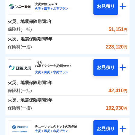
補償の範囲
？
03
POINT
ソニー損保の新ネット火災保険は、補償の組合せが自
火災保険Type S
お見積り
火災＋風災＋水災プラン
0
5,550
4,400
チューリッヒ保険会社のおすすめポイント
家財
円
由だから、必要な補償に絞って選べます。
円
円
火災
風災・雹（ひょ
しかも「地震上乗せ特約（全半損時のみ）」で、地震
落雷
う）災、雪災
火災、地震保険期間
1年
保険料（一括）内訳
01
火災
風災・雹（ひょ
POINT
破裂・爆発
の被害にも火災保険の保険金額に対して最大100％で備
落雷
う）災、雪災
51,151
保険料(一括)
円
破裂・爆発
えられます（一部損は対象外）。
水災
盗難
火災 1年
地震 1年
火災、地震保険期間
5年
ランキングをもっと見る
水濡れ
※1
水災
盗難
騒擾（じょう）
228,120
保険料(一括)
円
水濡れ
外部からの落下・
破損・汚損
イチオシ
02
POINT
補償の範囲
？
0
03
22,150
13,200
POINT
建物
円
円
円
騒擾（じょう）
飛来・衝突
ソニー損害保険株式会社
外部からの落下・
破損・汚損
うち
飛来・衝突
まさかのときも安心！全国の優良工務店とタッグを
お
家
ドクター火災保険Web
お見積り
0
6,550
4,400
ソニー損害保険株式会社のおすすめポイント
家財
円
組み、「高品質な修理」と「保険金のお支払」をワ
円
円
火災＋風災＋水災プラン
火災
風災・雹（ひょ
落雷
う）災、雪災
ンセットで提供する火災保険です。
火災、地震保険期間
1年
保険料（一括）内訳
01
補償内容
破裂・爆発
POINT
お客さまのニーズから補償を考え、設計することで
42,410
保険料(一括)
円
合理的な保険料を実現することができます。さらに
水災
盗難
火災 1年
地震 1年
火災、地震保険期間
5年
上半期
新規契約数ランキング
水濡れ
各種割引が充実！
免責金額（自己負
免責金額なし
※2
騒擾（じょう）
192,930
保険料(一括)
担額）
円
補償内容
大切な住まいを守るための各種サポート機能をご用
外部からの落下・
破損・汚損
イチオシ
02
POINT
0
25,397
13,200
建物
円
円
円
当社火災保険新規契約者数より算出[
年
飛来・衝突
月]（ドコモスマート保険
意、住宅トラブル応急サービス「すまいのサポート
日新火災海上保険株式会社
臨時費用
ナビ調べ）
24」、住まいをメンテナンスする際の無料の「リフ
火災、自然災害、盗難などトータルでカバーし、大
チューリッヒのネット火災保険
お見積り
損害防止費用
免責金額（自己負
火災＋風災＋水災プラン
免責金額なし
0
ォーム相談サービス」、「長期優良住宅の維持保全
8,154
4,400
日新火災海上保険株式会社のおすすめポイント
※1
家財
円
切な住まいをお守りします！
円
円