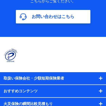
こちらからご覧ください。
保険加入の目的、保険商品の内容、保険料、保険料のお支払
方法、車のメーカーや走行距離などの情報、建物の構造や築
年数などの情報、ペットの種類や年齢などの情報などが含ま
お問い合わせはこちら
れます。
【共同して利用する者の範囲】
当社
株式会社NTTドコモ
【利用する者の利用目的】
当社又は株式会社NTTドコモが提供する保険関連サービスに
おけるユーザ登録受付および管理のため
当社又は株式会社NTTドコモと取引のあるもしくは委託を受
けている保険会社・提携会社の保険その他に関する情報を提
供するため、また維持管理等の委託業務遂行のため、またそ
れらに付帯、関連する当社、株式会社NTTドコモおよび提携
会社のサービスを案内、提供するため
取扱い保険会社・少額短期保険業者
（各サービスで取得したサービス利用履歴、ウェブサイトの
閲覧履歴、購買履歴、ご契約内容等のパーソナルデータを分
おすすめコンテンツ
析して、お客さまの趣味・嗜好・傾向に応じたサービス・商
品等に関するご提案や広告の配信等を行うことがありま
す。）
火災保険の瞬間比較見積もり
各種セミナーの開催のため