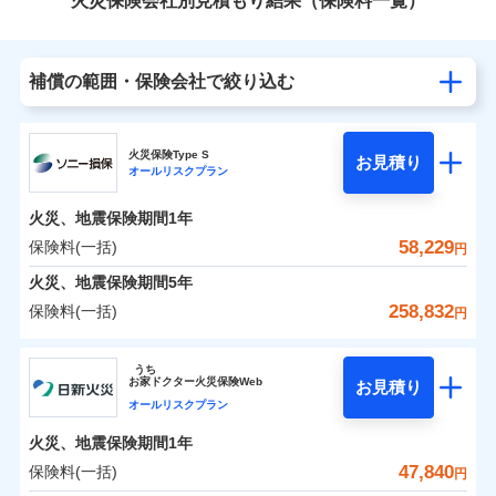
火災保険会社別見積もり結果（保険料一覧）
補償の範囲・保険会社で絞り込む
火災保険Type S
お見積り
オールリスクプラン
火災、地震保険期間
1年
58,229
保険料(一括)
円
火災、地震保険期間
5年
258,832
保険料(一括)
円
ソニー損害保険株式会社
うち
お
家
ドクター火災保険Web
お見積り
ソニー損害保険株式会社のおすすめポイント
オールリスクプラン
火災、地震保険期間
1年
保険料（一括）内訳
01
POINT
47,840
保険料(一括)
円