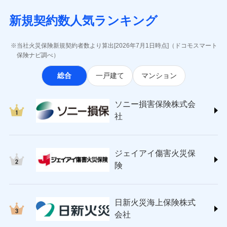
月払い
当社による個人情報の取扱いについて（プライバシー
失、ハチの巣駆除等の住宅トラブルに対応していま
インターネット割引
(https://www.aig.co.jp/sonpo)
5万円 建物が築15年以上または建築
チューリッヒのネット火災保険は
ダイレクト型でネッ
募集文書番号
ポリシー）
す。さらに大切な住まいを守るための各種サポート機
新規契約数人気ランキング
年不明の場合、風災・雹（ひょう）
ＳＢＩ損害保険株式会社
適用される割引
指定工務店割引
ト完結のお手続き・リーズナブルな保険料
に加え、
火
ネット申込
災・雪災の自己負担額は5万円
能をご用意。住まいをメンテナンスする際の無料の
(https://www.sbisonpo.co.jp/)
建築年割引
災に対する補償に加え、すべてのプランに盗難等がつ
申込方法
※2失火見舞費用の取扱いはなし
郵送
「リフォーム相談サービス」、「長期優良住宅の維持
ジェイアイ傷害火災保険株式会社
当社火災保険新規契約者数より算出[2026年7月1日時点]（ドコモスマート
いており、
社会問題などを考慮された幅広い補償が特
※3水道管修理費用の取扱いはなし
対面
保全サポートサービス」をご提供しています。
(https://www.jihoken.co.jp/)
その他条件
指定工務店特約
保険ナビ調べ）
※5
説明事項
（破損・汚損等危険補償特約で補償対
長です。
失火見舞金など付帯される費用保険金も多
ソニー損害保険株式会社
象となる場合があります。）
く、ダイレクトでありながら充実した補償が魅力で
始期日
2026/08/01
総合
一戸建て
マンション
(https://www.sonysonpo.co.jp/)
※4地震火災費用の取扱いはなし
すまいのサポート24
ドコモスマート保険ナビ編集部の評価
す。
※5火災・風災等の事故により建物に
損害保険ジャパン株式会社 (https://www.sompo-
リフォーム相談サービス
付帯サービス
※1盗難、水濡れ、騒擾（じょう）、
損害が生じたとき、日新火災がご案内
japan.co.jp/)
長期優良住宅の維持保全サポートサー
ソニー損害保険株式会
外部からの落下・飛来・衝突は自動付
する修理業者（指定工務店）が建物の
ソニー損保の新ネット火災保険は、補償の組合せが
ＳＯＭＰＯダイレクト損害保険株式会社
日新火災海上保険株式会社で
ビス
帯です。
修理を行います。
社
自由だから、必要な補償に絞って選べます。
(https://www.sompo-direct.co.jp/)
お見積もり
※2水まわりトラブル、カギ開け対
チューリッヒ保険会社 (https://www.zurich.co.jp/)
応、ガラス破損の場合に60分までの
クレジットカード
しかも、「地震上乗せ特約（全半損時のみ）」で、
募集文書番号
チューリッヒ保険会社で
東京海上日動火災保険株式会社
簡易作業無料でご提供いたします。弊
コンビニ払い
地震の被害にも最大100％で備えられます。
見積もりや保険会社とのご契約に先立ち、当社が提供する
お見積もり
払込方法
社提携業者にて24時間365日受付。受
ジェイアイ傷害火災保
(https://www.tokiomarine-nichido.co.jp/)
説明事項
口座振替
ドコモスマート保険ナビの利用規約と個人情報の取扱いに
付後、専門業者が対応に向かいます。
日新火災海上保険株式会社
険
銀行振込
ガラス破損の対応時間は9時～20時と
同意いただく必要があります。詳細について、以下をご確
チューリッヒ保険会社の
(https://www.nisshinfire.co.jp/)
なります。
認ください。
詳細を見る
ペット＆ファミリー損害保険株式会社
※3クレジットカード会社の分割払い
一括払
ドコモスマート保険ナビサービス利用規約
(https://www.petfamilyins.co.jp/)
が可能なことがあります。詳しくは各
日新火災海上保険株式
ソニー損害保険株式会社で
支払方法
年払い
ドコモスマート保険ナビ編集部の評価
三井住友海上火災保険株式会社 (https://www.ms-
当社による個人情報の取扱いについて（プライバシー
クレジットカード会社にご確認くださ
見積もりや保険会社とのご契約に先立ち、当社が提供する
お見積もり
会社
月払い
い。
ins.com/)
ポリシー）
ドコモスマート保険ナビの利用規約と個人情報の取扱いに