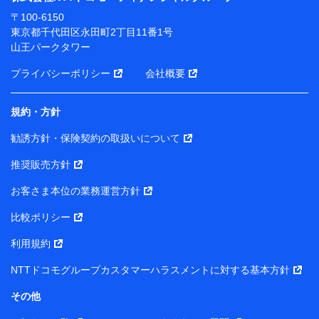
ります。
〒100-6150
※ dポイントクラブ会員ではないお客さま（2019年12
東京都千代田区永田町2丁目11番1号
月11日以降、一度もdポイントクラブ会員であったこと
山王パークタワー
がないお客さまに限る）に関する、2019年12月10日以
前に取得した個人データは、こちら の利用目的の範囲内
プライバシーポリシー
会社概要
に限って共同利用します。
規約・方針
当社は株式会社NTTドコモ・フィナンシャルグループ
との間で、以下のとおり個人データを共同利用しま
勧誘方針・保険契約の取扱いについて
す。
推奨販売方針
【共同して利用される利用データの項目】
当社または株式会社NTTドコモ・フィナンシャルグルー
お客さま本位の業務運営方針
プがサービス提供等を通じて取得した、以下の情報など
比較ポリシー
の個人データ
基本情報
利用規約
氏名、電話番号、メールアドレス、お客さまの識別子、属
NTTドコモグループカスタマーハラスメントに対する基本方針
性、連絡先、dポイントサービスのご利用に関する情報。例
として、dポイントカード番号、性別、年齢、家族構成、住
その他
所、dポイント残高、dポイント利用履歴などが含まれます。
利用情報