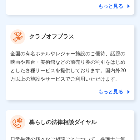
合を除き、第三者に提供いたしません。
もっと見る
業務の委託
当社は利用目的の達成に必要な範囲内において個人情報
クラブオフプラス
の取り扱いの全部または一部を委託する場合がありま
す。
全国の有名ホテルやレジャー施設のご優待、話題の
個人データの共同利用
映画や舞台・美術館などの前売り券の割引をはじめ
とした各種サービスを提供しております。国内外20
当社は株式会社NTTドコモとの間で、以下のとおり個
人データを共同利用します。
万以上の施設やサービスでご利用いただけます。
【共同して利用される利用データの項目】
もっと見る
当社又は株式会社NTTドコモがサービス提供等を通じて
取得した、以下の情報などの個人データ
基本情報
氏名、電話番号、メールアドレス、お客さまの識別子、属
暮らしの法律相談ダイヤル
性、連絡先、dポイントサービスのご利用に関する情報。例
として、dポイントカード番号、性別、年齢、家族構成、住
所、dポイント残高、dポイント利用履歴などが含まれます。
日常生活の様々なご相談ごとについて、弁護士に無