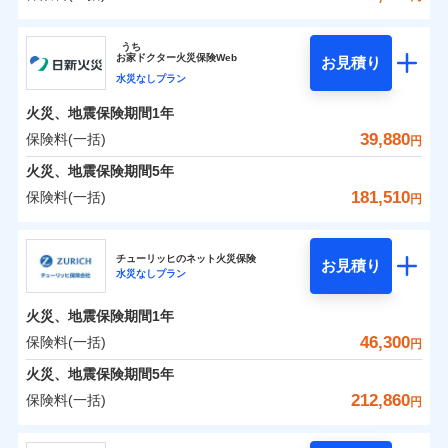
イチオシ
02
POINT
補償の範囲
？
0
03
28,900
13,200
POINT
建物
円
円
円
ソニー損害保険株式会社
うち
まさかのときも安心！全国の優良工務店とタッグを
お
家
ドクター火災保険Web
お見積り
0
10,700
4,400
ソニー損害保険株式会社のおすすめポイント
家財
円
組み、「高品質な修理」と「保険金のお支払」をワ
円
円
水災なしプラン
火災
風災・雹（ひょ
落雷
う）災、雪災
ンセットで提供する火災保険です。
火災、地震保険期間
1年
保険料（一括）内訳
01
破裂・爆発
POINT
お客さまのニーズから補償を考え、設計することで
39,880
保険料(一括)
円
合理的な保険料を実現することができます。さらに
水災
盗難
火災 1年
地震 1年
火災、地震保険期間
5年
水濡れ
各種割引が充実！
※1
騒擾（じょう）
181,510
保険料(一括)
円
大切な住まいを守るための各種サポート機能をご用
外部からの落下・
破損・汚損
イチオシ
02
POINT
0
23,126
13,200
建物
円
円
円
飛来・衝突
意、住宅トラブル応急サービス「すまいのサポート
日新火災海上保険株式会社
24」、住まいをメンテナンスする際の無料の「リフ
火災、自然災害、盗難などトータルでカバーし、大
チューリッヒのネット火災保険
お見積り
水災なしプラン
0
ォーム相談サービス」、「長期優良住宅の維持保全
6,945
4,400
日新火災海上保険株式会社のおすすめポイント
家財
円
切な住まいをお守りします！
円
円
サポートサービス」をご提供します。
水まわりトラブル、カギ開け対応など「住まいのア
火災、地震保険期間
1年
保険料（一括）内訳
01
POINT
お家ドクター火災保険Web（すまいの保険）のお見
シスタンスサービス」が無料付帯
46,300
保険料(一括)
円
積もり・お申込みはネットで完結！
補償の対象やお客さまの状況に応じたさまざまな割
火災 1年
地震 1年
火災、地震保険期間
5年
上半期
新規契約数ランキング
引をご用意！
212,860
保険料(一括)
円
イチオシ
02
POINT
補償の範囲
0
16,730
13,200
？
03
建物
円
POINT
円
円
当社火災保険新規契約者数より算出[
年
月]（ドコモスマート保険
チューリッヒ保険会社
ナビ調べ）