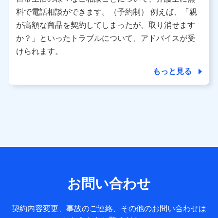
利用情報
料で電話相談ができます。（予約制） 例えば、「親
当社又は株式会社NTTドコモが提供する各種サービスなどの
ご契約・ご利用などに関する情報。例として、当社又は株式
が高額な商品を契約してしまったが、取り消せます
会社NTTドコモが提供する各種サービスのご契約状態・ご利
か？」といったトラブルについて、アドバイスが受
用履歴インターネット利用時の行動に関する情報、アプリケ
ーション利用時の行動に関する情報、購入されたサービスや
けられます。
商品の名称・購入場所・決済に関する情報、アンケートの回
答に関する情報などが含まれます。
もっと見る
保険関連サービス情報
当社又は株式会社NTTドコモが提供する保険関連サービスに
関して取得し、又は保有する情報。例として、見積請求受付
時、資料請求受付時又はユーザー登録受付時に提供いただい
た情報（氏名、住所、生年月日、性別、保険契約者と被保険
者の関係、保険加入の目的、保険商品の内容、保険料、保険
料のお支払方法、車のメーカーや走行距離などの情報、建物
の構造や築年数などの情報、ペットの種類や年齢など）及び
お客様との応対記録 （お客様に提示した比較見積の試算結
果情報、メールマガジンを提供した際のメール内容や送信履
歴の情報及び保険の更改案内等を提供した際のメール内容や
送信履歴などの情報）が含まれます。
お問い合わせ
保険契約情報
当社又は株式会社NTTドコモが取得し、又は保有する保険契
約に関する情報。例として、保険契約者及び被保険者の氏
契約内容変更、事故のご連絡、その他のお問い合わせは
名、住所、生年月日、性別、保険契約者と被保険者の関係、