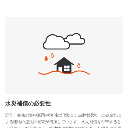
お見積もり
SBIいきいき少額短期保険会社 (https://www.i-
sedai.com/)
見積もりや保険会社とのご契約に先立ち、当社が提供する
SBIペット少額短期保険株式会社
ドコモスマート保険ナビの利用規約と個人情報の取扱いに
(https://www.sbipet-ssi.co.jp/)
同意いただく必要があります。詳細について、以下をご確
SBIリスタ少額短期保険会社
認ください。
(https://www.jishin.co.jp/)
スマートプラス少額短期保険株式会社
ドコモスマート保険ナビサービス利用規約
（https://www.smartplus-insurance.com/）
当社による個人情報の取扱いについて（プライバシー
チューリッヒ少額短期保険株式会社
ポリシー）
(https://www.zurichssi.co.jp/)
Tokio Marine X少額短期保険株式会社
(https://www.tokiomarine-x.co.jp/)
ペットメディカルサポート株式会社
(https://pshoken.co.jp/)
リトルファミリー少額短期保険株式会社
(https://www.littlefamily-ssi.com/)
水災補償の必要性
2.共同募集を行う代理店から受領する個人情報
近年、突然の集中豪雨や河川の氾濫による建物浸水、土砂崩れに
よる建物の流失の被害が増加しています。水災補償を付帯すると
郵便、電話、およびＥメール等により、当社と取引のあるも
しくは委託を受けている保険会社・提携会社の保険その他に