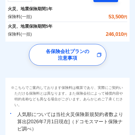
担額）
残存物取片づけ費用
付帯される費用の
サポートサービス」をご提供します。
水まわりトラブル、カギ開け対応など「住まいのア
補償
火災、地震保険期間
1年
失火見舞費用
保険料（一括）内訳
01
POINT
お家ドクター火災保険Web（すまいの保険）のお見
臨時費用
シスタンスサービス」が無料付帯
水道管修理費用
53,500
保険料(一括)
円
積もり・お申込みはネットで完結！
損害防止費用
補償の対象やお客さまの状況に応じたさまざまな割
地震火災費用
火災 1年
地震 1年
火災、地震保険期間
5年
上半期
新規契約数ランキング
ランキングをもっと見る
残存物取片づけ費用
付帯される費用保
引をご用意！
246,010
保険料(一括)
険金
円
失火見舞費用
適用される割引
建築年割引
イチオシ
02
POINT
補償の範囲
0
17,310
13,200
？
03
建物
円
POINT
円
円
当社火災保険新規契約者数より算出[
年
月]（ドコモスマート保険
水道管修理費用
チューリッヒ保険会社
ナビ調べ）
補償の範囲
付帯サービス
住まいの緊急かけつけサービス
地震火災費用
？
03
POINT
各保険会社プランの
ソニー損保の新ネット火災保険は、補償の組合せが自
注意事項
0
7,500
4,400
チューリッヒ保険会社のおすすめポイント
家財
円
由だから、必要な補償に絞って選べます。
円
円
火災
風災・雹（ひょ
保険証券の不発行に関する特約（500
クレジットカード
適用される割引
しかも「地震上乗せ特約（全半損時のみ）」で、地震
落雷
う）災、雪災
円）
コンビニ払い
保険料（一括）内訳
01
火災
補償内容
風災・雹（ひょ
POINT
破裂・爆発
払込方法
の被害にも火災保険の保険金額に対して最大100％で備
落雷
う）災、雪災
口座振替
破裂・爆発
えられます（一部損は対象外）。
その他条件
住まいのアシスタンスサービス
※2
水災
銀行振込
盗難
火災 1年
地震 1年
こちらでご案内しております保険料は概算であり、実際にご契約い
ランキングをもっと見る
水濡れ
免責金額（自己負
免責金額なし
ただける保険料とは異なります。また保険会社によって補償内容や
水災
※2
盗難
騒擾（じょう）
WEB見積もり+メールアドレス登録後
担額）
一括払
水濡れ
外部からの落下・
特約名称なども異なる場合がございます。あらかじめご了承くださ
破損・汚損
イチオシ
02
POINT
から4営業日+1日以降、お客さまが決
補償の範囲
？
0
03
27,100
13,200
POINT
建物
円
円
円
備考
騒擾（じょう）
飛来・衝突
支払方法
い。
年払い
済した時点で保険のお申し込みと完了
外部からの落下・
破損・汚損
臨時費用
となります。
月払い
飛来・衝突
まさかのときも安心！全国の優良工務店とタッグを
人気順については当社
新規契約者数より
損害防止費用
0
8,800
4,400
家財
円
組み、「高品質な修理」と「保険金のお支払」をワ
円
円
算出[
年
月
日現在]（ドコモスマート保険ナ
火災
風災・雹（ひょ
残存物取片づけ費用
付帯される費用保
ネット申込
クレジットカード
※3
落雷
う）災、雪災
ンセットで提供する火災保険です。
ビ調べ）
険金
失火見舞費用
※3
補償内容
破裂・爆発
申込方法
郵送
コンビニ払い