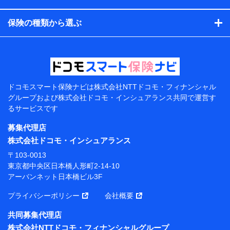
コンサルティングサービスの実施のため
アンケートやキャンペーン等の実施のため
保険の種類から選ぶ
上記に係る案内・手続き・管理等付帯業務を行うため
【当該個人データの管理について責任を有する者の名
称・住所・代表者名】
当該個人データを取り扱う各共同利用者（詳細は次のと
おり）
ドコモスマート保険ナビは
株式会社NTTドコモ・フィナンシャル
東京都千代田区永田町2丁目11番1号 山王パークタワー
グループおよび
株式会社ドコモ・インシュアランス共同で
運営す
株式会社NTTドコモ 代表取締役社長 前田 義晃
るサービスです
東京都中央区日本橋人形町2-14-10 アーバンネット日
募集代理店
本橋ビル 3F
株式会社ドコモ・インシュアランス
株式会社ドコモ・インシュアランス 代表取締役社
〒103-0013
長 吉村 忠義
東京都中央区日本橋人形町2-14-10
アーバンネット日本橋ビル3F
※ 当社および株式会社NTTドコモは、お客さまの情報
を利用させていただくにあたっては、「NTTドコモ パー
プライバシーポリシー
会社概要
ソナルデータ憲章」に定める行動原則を順守します 。
※ パーソナルデータダッシュボードの「第三者提供の
共同募集代理店
管理」の設定状態にかかわらず、共同利用する場合があ
株式会社NTTドコモ・フィナンシャルグループ