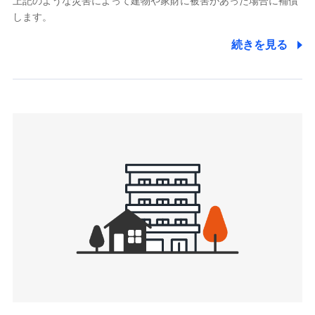
上記のような災害によって建物や家財に被害があった場合に補償
関する情報を提供し、金融商品等の契約を勧奨するため、ま
します。
た維持管理等の委託業務遂行のため、またそれらに付帯、関
連する当社および提携会社のサービスを案内、提供するため
続きを見る
（なお、当社は複数の保険会社と取引があり、取得した個人
情報を取引のある他の保険会社の商品・サービスをご提案す
るために利用させていただくことがあります。）
上記に係る連絡・手続き・管理等付帯業務を行うため
3.セミナー募集サイトから取得した個人情報
各種セミナーの案内、開催のため
上記に係る連絡・手続き・管理等付帯業務を行うため
4.家族・友達紹介にて取得した個人情報
被紹介者への連絡、及び当社と取引のあるもしくは委託を受
けている保険会社・提携会社の保険その他に関する情報を提
供し、金融商品等の契約を勧奨するため
アンケートやキャンペーン等の実施のため
上記に係る連絡・手続き・管理等付帯業務を行うため
5.通話録音にて取得する情報