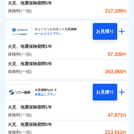
火災 1年
地震 1年
火災、地震保険期間
5年
217,180
保険料(一括)
円
0
29,818
13,200
建物
円
円
円
日新火災海上保険株式会社
チューリッヒのネット火災保険
お見積り
オールリスクプラン
0
10,811
4,400
日新火災海上保険株式会社のおすすめポイント
家財
円
円
円
火災、地震保険期間
1年
保険料（一括）内訳
01
POINT
57,200
保険料(一括)
円
火災 1年
地震 1年
火災、地震保険期間
5年
263,060
保険料(一括)
円
イチオシ
02
POINT
0
21,240
13,200
建物
円
円
円
チューリッヒ保険会社
ソニー損保の新ネット火災保険は、補償の組合せが自
火災保険Type S
お見積り
水災なしプラン
0
9,000
4,400
チューリッヒ保険会社のおすすめポイント
家財
円
由だから、必要な補償に絞って選べます。
円
円
しかも「地震上乗せ特約（全半損時のみ）」で、地震
火災、地震保険期間
1年
保険料（一括）内訳
01
POINT
の被害にも火災保険の保険金額に対して最大100％で備
47,671
保険料(一括)
円
えられます（一部損は対象外）。
火災 1年
地震 1年
火災、地震保険期間
5年
213,012
保険料(一括)
円