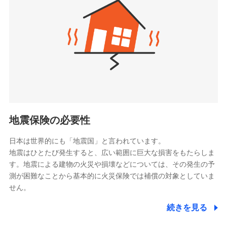
（https://www.zurichlife.co.jp/）
同意いただく必要があります。詳細について、以下をご確
東京海上日動あんしん生命保険株式会社
チューリッヒ保険会社で
認ください。
ドコモスマート保険ナビ編集部の評価
（https://www.tmn-anshin.co.jp/）
お見積もり
ドコモスマート保険ナビサービス利用規約
なないろ生命保険株式会社
（https://www.nanairolife.co.jp/）
当社による個人情報の取扱いについて（プライバシー
チューリッヒ保険会社の
全国の優良工務店とタッグを組み、「高品質な修理」
ポリシー）
日本生命保険相互会社
詳細を見る
と「保険金のお支払」をワンセットで提供する火災保
（https://www.nissay.co.jp）
険です。補償の選択は自由自在で、お申込みはPC・ス
はなさく生命保険株式会社
マホで24時間受付可能です。住宅トラブル応急サービ
見積もりや保険会社とのご契約に先立ち、当社が提供する
（https://www.life8739.co.jp/）
ドコモスマート保険ナビの利用規約と個人情報の取扱いに
ス「すまいのサポート24」は水まわり、玄関カギの紛
マニュライフ生命保険株式会社
同意いただく必要があります。詳細について、以下をご確
失、ハチの巣駆除等の住宅トラブルに対応していま
（https://www.manulife.co.jp/）
地震保険の必要性
認ください。
す。さらに大切な住まいを守るための各種サポート機
三井住友海上あいおい生命保険株式会社
ドコモスマート保険ナビサービス利用規約
能をご用意。住まいをメンテナンスする際の無料の
（https://www.msa-life.co.jp/）
日本は世界的にも「地震国」と言われています。
メットライフ生命株式会社
当社による個人情報の取扱いについて（プライバシー
「リフォーム相談サービス」、「長期優良住宅の維持
地震はひとたび発生すると、広い範囲に巨大な損害をもたらしま
(https://www.metlife.co.jp/)
ポリシー）
保全サポートサービス」をご提供しています。
す。地震による建物の火災や損壊などについては、その発生の予
メディケア生命保険株式会社
測が困難なことから基本的に火災保険では補償の対象としていま
（https://www.medicarelife.com/）
せん。
■少額短期保険
続きを見る
株式会社アシロ少額短期保険
日新火災海上保険株式会社で
(https://kailash.co.jp/)