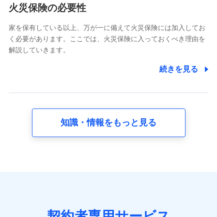
電話対応の品質向上およびお問合せ内容の正確な把握のため
火災保険の必要性
家を保有している以上、万が一に備えて火災保険には加入してお
6.採用応募者の個人情報
く必要があります。ここでは、火災保険に入っておくべき理由を
採用選考および入社手続を実施するため
解説していきます。
7.社員（従業者）の個人情報
続きを見る
人事･勤怠･健康・労務等の管理、給与支給、福利厚生・採用
退職関連処理等の各種手続きのため、当社と従業員または従
業員同士の連絡のため
知識・情報をもっと見る
8.取引先個人情報
取引先としての選定業務、営業情報の提供業務、契約締結手
続き業務、取引管理業務、およびこれらに準ずる業務の遂行
のため
9.お問い合わせ情報
各種お問い合わせに対応するため
契約者専用サービス