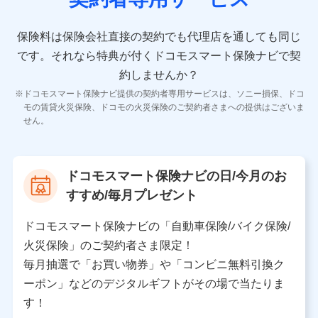
10.受託業務の 個人情報
受託業務の遂行およびこれらに準ずる業務の遂行のため
保険料は保険会社直接の契約でも代理店を通しても同じ
です。
それなら特典が付くドコモスマート保険ナビで契
11.マイカー通勤管理クラウド並びに法人向けASPサー
ビスに関してのお問い合わせ情報
約しませんか？
各種お問い合わせに対応するため
ドコモスマート保険ナビ提供の契約者専用サービスは、ソニー損保、ドコ
当社のサービスに関する情報提供や、皆様に有用なお知らせ
モの賃貸火災保険、ドコモの火災保険のご契約者さまへの提供はございま
をお送りするため
せん。
アンケートの送付のため
当社のサービスや媒体の運営改善に必要なデータを解析し、
分析するため
当社の対応品質向上やお問い合わせ内容の正確な把握のため
ドコモスマート保険ナビの日/今月のお
個人情報保護管理者の職名、連絡先
すすめ/毎月プレゼント
株式会社ドコモ・インシュアランス 営業部長
〒103-0013 東京都中央区日本橋人形町2-14-10 アー
ドコモスマート保険ナビの「自動車保険/バイク保険/
バンネット日本橋ビル 3F
火災保険」のご契約者さま限定！
株式会社ドコモ・インシュアランス
毎月抽選で「お買い物券」や「コンビニ無料引換ク
ーポン」などのデジタルギフトがその場で当たりま
個人情報の第三者提供について
す！
当社ではご本人の同意がある場合または法令に基づく場