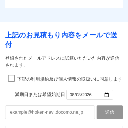
払込方法
お客さまのニーズから補償を考え、設計することで
水道管修理費用
※4
対面
口座振替
合理的な保険料を実現することができます。さらに
水災
盗難
地震火災費用
※5
銀行振込
上半期
新規契約数ランキング
水濡れ
各種割引が充実！
免責金額（自己負
始期日
2025/10/01
※1
免責金額なし
※1
騒擾（じょう）
担額）
補償内容
その他付帯される
大切な住まいを守るための各種サポート機能をご用
外部からの落下・
破損・汚損
一括払
イチオシ
02
修理付帯費用
POINT
費用の補償
当社火災保険新規契約者数より算出[
年
飛来・衝突
月]（ドコモスマート保険
意、住宅トラブル応急サービス「すまいのサポート
※1水災料率は最低リスク区分を適用
支払方法
年払い
上記のお見積もり内容をメールで送
臨時費用
ナビ調べ）
説明事項
※2雑危険（盗難を除く）および破汚
24」、住まいをメンテナンスする際の無料の「リフ
火災、自然災害、盗難などトータルでカバーし、大
月払い
損害防止費用
免責金額（自己負
損において、自己負担額5万円
インターネット割引
付
免責金額なし
ォーム相談サービス」、「長期優良住宅の維持保全
※1
切な住まいをお守りします！
担額）
残存物取片づけ費用
適用される割引
指定工務店割引
付帯される費用の
サポートサービス」をご提供します。
ネット申込
水まわりトラブル、カギ開け対応など「住まいのア
補償
募集文書番号
失火見舞費用
建築年割引
申込方法
郵送
登録されたメールアドレスに試算いただいた内容が送信
お家ドクター火災保険Web（すまいの保険）のお見
臨時費用
シスタンスサービス」が無料付帯
水道管修理費用
対面
されます。
積もり・お申込みはネットで完結！
損害防止費用
その他条件
指定工務店特約
補償の対象やお客さまの状況に応じたさまざまな割
※6
地震火災費用
上半期
新規契約数ランキング
ランキングをもっと見る
残存物取片づけ費用
付帯される費用保
引をご用意！
始期日
2026/08/01
険金
下記の利用規約及び個人情報の取扱いに同意します
失火見舞費用
すまいのサポート24
適用される割引
建築年割引
補償の範囲
？
03
POINT
当社火災保険新規契約者数より算出[
年
月]（ドコモスマート保険
水道管修理費用
リフォーム相談サービス
付帯サービス
※1破損・汚損の免責額5万円
ナビ調べ）
ドコモスマート保険ナビ編集部の評価
補償の範囲
付帯サービス
住まいの緊急かけつけサービス
地震火災費用
長期優良住宅の維持保全サポートサー
？
03
満期日または希望始期日
POINT
※2水まわりトラブル、カギ開け対
ビス
応、ガラス破損の場合に60分までの
火災
風災・雹（ひょ
簡易作業無料でご提供いたします。弊
保険証券の不発行に関する特約（500
クレジットカード
ソニー損保の新ネット火災保険は、補償の組合せが
適用される割引
落雷
う）災、雪災
社提携業者にて24時間365日受付。受
円）
クレジットカード
コンビニ払い
火災
補償内容
風災・雹（ひょ
破裂・爆発
自由だから、必要な補償に絞って選べます。
払込方法
付後、専門業者が対応に向かいます。
落雷
コンビニ払い
う）災、雪災
説明事項
口座振替
払込方法
ガラス破損の対応時間は9時～20時と
しかも、「地震上乗せ特約（全半損時のみ）」で、
破裂・爆発
その他条件
住まいのアシスタンスサービス
※2
口座振替
水災
銀行振込
盗難
なります。