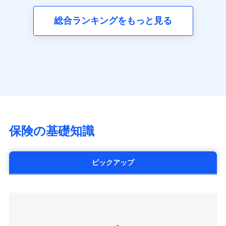
三井ダイレクト損害保険株式会社
全国の優良工務店とタッグを組み、「高品質な修理」
同意いただく必要があります。詳細について、以下をご確
ネット申込
募集文書番号
(https://www.mitsui-direct.co.jp/)
見積もりや保険会社とのご契約に先立ち、当社が提供する
認ください。
と「保険金のお支払」をワンセットで提供する火災保
総合ランキングをもっと見る
申込方法
郵送
ドコモスマート保険ナビの利用規約と個人情報の取扱いに
険です。補償の選択は自由自在で、お申込みはPC・ス
ドコモスマート保険ナビサービス利用規約
対面
同意いただく必要があります。詳細について、以下をご確
■生命保険
マホで24時間受付可能です。住宅トラブル応急サービ
当社による個人情報の取扱いについて（プライバシー
認ください。
アクサ生命保険株式会社
ス「すまいのサポート24」は水まわり、玄関カギの紛
ポリシー）
始期日
2024/10/01
（https://www.axa.co.jp/）
ドコモスマート保険ナビサービス利用規約
失、ハチの巣駆除等の住宅トラブルに対応していま
SBI生命保険株式会社（https://www.sbilife.co.jp/）
当社による個人情報の取扱いについて（プライバシー
す。さらに大切な住まいを守るための各種サポート機
※1損害割合が30%未満の場合は定率
FWD生命保険株式会社
ドコモスマート保険ナビ編集部の評価
ポリシー）
払、水災料率は最低リスク区分を適用
能をご用意。住まいをメンテナンスする際の無料の
（https://www.fwdlife.co.jp/）
※2失火見舞費用の取扱いはなし
「リフォーム相談サービス」、「長期優良住宅の維持
ソニー生命保険株式会社
※3水道管修理費用の取扱いはなし
チューリッヒのネット火災保険は
ダイレクト型でネッ
保全サポートサービス」をご提供しています。
（https://www.sonylife.co.jp）
説明事項
※4地震火災費用の取扱いはなし
ト完結のお手続き・リーズナブルな保険料
に加え、
火
SOMPOひまわり生命保険株式会社
保険の基礎知識
※5火災・風災等の事故により建物に
災に対する補償に加え、すべてのプランに盗難等がつ
（https://www.himawari-life.co.jp/）
損害が生じたとき、日新火災がご案内
いており、
社会問題などを考慮された幅広い補償が特
する修理業者（指定工務店）が建物の
第一ネオ生命保険株式会社
修理を行います。
長です。
失火見舞金など付帯される費用保険金も多
（https://neofirst.co.jp/）
ピックアップ
く、ダイレクトでありながら充実した補償が魅力で
大樹生命保険株式会社（https://www.taiju-
日新火災海上保険株式会社で
募集文書番号
life.co.jp）
お見積もり
す。
太陽生命保険株式会社（https://www.taiyo-
seimei.co.jp）
見積もりや保険会社とのご契約に先立ち、当社が提供する
チューリッヒ生命保険株式会社
ドコモスマート保険ナビの利用規約と個人情報の取扱いに