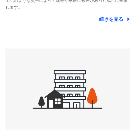
上記のような災害によって建物や家財に被害があった場合に補償
関する情報を提供し、金融商品等の契約を勧奨するため、ま
します。
た維持管理等の委託業務遂行のため、またそれらに付帯、関
連する当社および提携会社のサービスを案内、提供するため
続きを見る
（なお、当社は複数の保険会社と取引があり、取得した個人
情報を取引のある他の保険会社の商品・サービスをご提案す
るために利用させていただくことがあります。）
上記に係る連絡・手続き・管理等付帯業務を行うため
3.セミナー募集サイトから取得した個人情報
各種セミナーの案内、開催のため
上記に係る連絡・手続き・管理等付帯業務を行うため
4.家族・友達紹介にて取得した個人情報
被紹介者への連絡、及び当社と取引のあるもしくは委託を受
けている保険会社・提携会社の保険その他に関する情報を提
供し、金融商品等の契約を勧奨するため
アンケートやキャンペーン等の実施のため
上記に係る連絡・手続き・管理等付帯業務を行うため
5.通話録音にて取得する情報