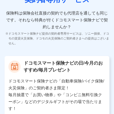
10.受託業務の 個人情報
受託業務の遂行およびこれらに準ずる業務の遂行のため
保険料は保険会社直接の契約でも代理店を通しても同じ
です。
それなら特典が付くドコモスマート保険ナビで契
11.マイカー通勤管理クラウド並びに法人向けASPサー
ビスに関してのお問い合わせ情報
約しませんか？
各種お問い合わせに対応するため
ドコモスマート保険ナビ提供の契約者専用サービスは、ソニー損保、ドコ
当社のサービスに関する情報提供や、皆様に有用なお知らせ
モの賃貸火災保険、ドコモの火災保険のご契約者さまへの提供はございま
をお送りするため
せん。
アンケートの送付のため
当社のサービスや媒体の運営改善に必要なデータを解析し、
分析するため
当社の対応品質向上やお問い合わせ内容の正確な把握のため
ドコモスマート保険ナビの日/今月のお
個人情報保護管理者の職名、連絡先
すすめ/毎月プレゼント
株式会社ドコモ・インシュアランス 営業部長
〒103-0013 東京都中央区日本橋人形町2-14-10 アー
ドコモスマート保険ナビの「自動車保険/バイク保険/
バンネット日本橋ビル 3F
火災保険」のご契約者さま限定！
株式会社ドコモ・インシュアランス
毎月抽選で「お買い物券」や「コンビニ無料引換ク
ーポン」などのデジタルギフトがその場で当たりま
個人情報の第三者提供について
す！
当社ではご本人の同意がある場合または法令に基づく場