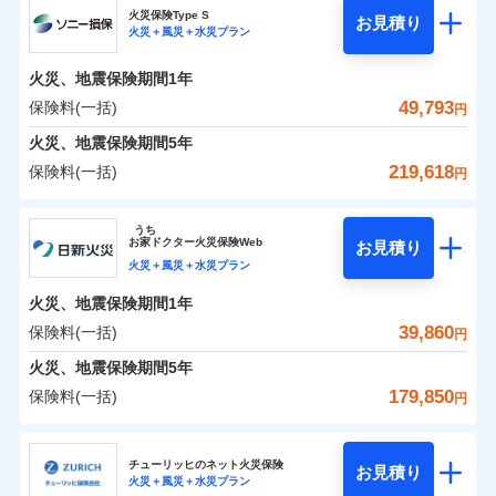
補償の範囲
？
03
POINT
ソニー損保の新ネット火災保険は、補償の組合せが自
火災保険Type S
お見積り
火災＋風災＋水災プラン
0
6,700
2,530
チューリッヒ保険会社のおすすめポイント
家財
円
由だから、必要な補償に絞って選べます。
円
円
火災
風災・雹（ひょ
しかも「地震上乗せ特約（全半損時のみ）」で、地震
落雷
う）災、雪災
火災、地震保険期間
1年
保険料（一括）内訳
01
火災
風災・雹（ひょ
POINT
破裂・爆発
の被害にも火災保険の保険金額に対して最大100％で備
落雷
う）災、雪災
49,793
保険料(一括)
円
破裂・爆発
えられます（一部損は対象外）。
水災
盗難
火災 1年
地震 1年
火災、地震保険期間
5年
ランキングをもっと見る
水濡れ
※1
水災
盗難
騒擾（じょう）
219,618
保険料(一括)
円
水濡れ
外部からの落下・
破損・汚損
イチオシ
02
POINT
補償の範囲
？
0
03
26,500
7,580
POINT
建物
円
円
円
騒擾（じょう）
飛来・衝突
ソニー損害保険株式会社
外部からの落下・
破損・汚損
うち
飛来・衝突
まさかのときも安心！全国の優良工務店とタッグを
お
家
ドクター火災保険Web
お見積り
0
7,950
2,530
ソニー損害保険株式会社のおすすめポイント
家財
円
組み、「高品質な修理」と「保険金のお支払」をワ
円
円
火災＋風災＋水災プラン
火災
風災・雹（ひょ
落雷
う）災、雪災
ンセットで提供する火災保険です。
火災、地震保険期間
1年
保険料（一括）内訳
01
補償内容
破裂・爆発
POINT
お客さまのニーズから補償を考え、設計することで
39,860
保険料(一括)
円
合理的な保険料を実現することができます。さらに
水災
盗難
火災 1年
地震 1年
火災、地震保険期間
5年
上半期
新規契約数ランキング
水濡れ
各種割引が充実！
免責金額（自己負
免責金額なし
※2
騒擾（じょう）
179,850
保険料(一括)
担額）
円
補償内容
大切な住まいを守るための各種サポート機能をご用
外部からの落下・
破損・汚損
イチオシ
02
POINT
0
30,398
7,580
建物
円
円
円
当社火災保険新規契約者数より算出[
年
飛来・衝突
月]（ドコモスマート保険
意、住宅トラブル応急サービス「すまいのサポート
日新火災海上保険株式会社
臨時費用
ナビ調べ）
24」、住まいをメンテナンスする際の無料の「リフ
火災、自然災害、盗難などトータルでカバーし、大
チューリッヒのネット火災保険
お見積り
損害防止費用
免責金額（自己負
火災＋風災＋水災プラン
免責金額なし
0
ォーム相談サービス」、「長期優良住宅の維持保全
9,285
2,530
日新火災海上保険株式会社のおすすめポイント
※1
家財
円
切な住まいをお守りします！
円
円