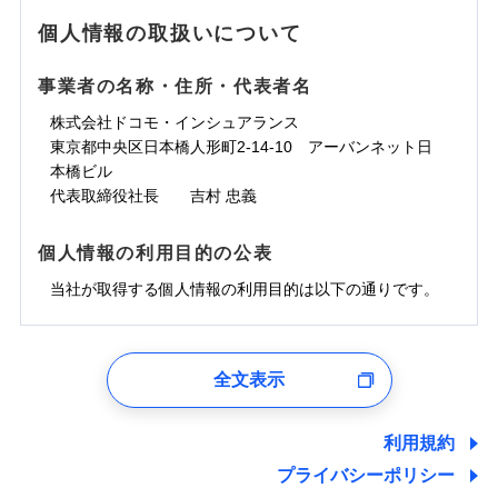
地震の被害にも最大100％で備えられます。
ランキングをもっと見る
水濡れ
免責金額（自己負
銀行振込
※3クレジットカード会社の分割払い
※1
免責金額なし
水災
※1
盗難
騒擾（じょう）
個人情報の取扱いについて
WEB見積もり+メールアドレス登録後
担額）
が可能なことがあります。詳しくは各
一括払
水濡れ
外部からの落下・
破損・汚損
から4営業日+1日以降、お客さまが決
※1
クレジットカード会社にご確認くださ
備考
騒擾（じょう）
一括払
飛来・衝突
支払方法
年払い
済した時点で保険のお申し込みと完了
外部からの落下・
破損・汚損
い。
事業者の名称・住所・代表者名
臨時費用
支払方法
年払い
となります。
月払い
飛来・衝突
損害防止費用
月払い
株式会社ドコモ・インシュアランス
ソニー損害保険株式会社で
募集文書番号
残存物取片づけ費用
付帯される費用保
ネット申込
クレジットカード
東京都中央区日本橋人形町2-14-10 アーバンネット日
※3
お見積もり
険金
失火見舞費用
ネット申込
※2
補償内容
申込方法
本橋ビル
郵送
コンビニ払い
払込方法
水道管修理費用
申込方法
郵送
※3
代表取締役社長 吉村 忠義
対面
口座振替
見積もりや保険会社とのご契約に先立ち、当社が提供する
地震火災費用
対面
※4
銀行振込
上半期
新規契約数ランキング
免責金額（自己負
ドコモスマート保険ナビの利用規約と個人情報の取扱いに
始期日
2025/10/01
免責金額なし
個人情報の利用目的の公表
担額）
同意いただく必要があります。詳細について、以下をご確
補償内容
その他付帯される
始期日
2024/10/01
一括払
修理付帯費用
ドコモスマート保険ナビ編集部の評価
費用の補償
認ください。
当社火災保険新規契約者数より算出[
当社が取得する個人情報の利用目的は以下の通りです。
年
月]（ドコモスマート保険
※1雑危険（盗難を除く）および破汚
支払方法
年払い
説明事項
臨時費用
ナビ調べ）
損において、自己負担額5万円
※1損害割合が30%未満の場合は定率
ドコモスマート保険ナビサービス利用規約
月払い
損害防止費用
免責金額（自己負
インターネット割引
払、水災料率は最低リスク区分を適用
チューリッヒのネット火災保険は
ダイレクト型でネッ
1.見積請求受付時、資料請求受付時、ユーザー登録受
免責金額なし
当社による個人情報の取扱いについて（プライバシー
担額）
※2破損・汚損、水ぬれは自己負担額
残存物取片づけ費用
適用される割引
指定工務店割引
付時
付帯される費用の
募集文書番号
ト完結のお手続き・リーズナブルな保険料
に加え、
火
ポリシー）
ネット申込
全文表示
5万円 建物が築15年以上または建築
補償
失火見舞費用
建築年割引
災に対する補償に加え、すべてのプランに盗難等がつ
ユーザー登録受付および、管理のため
申込方法
年不明の場合、風災・雹（ひょう）
郵送
臨時費用
水道管修理費用
郵便、電話、およびＥメール等により、当社と取引のあるも
いており、
社会問題などを考慮された幅広い補償が特
災・雪災の自己負担額は5万円
対面
損害防止費用
しくは委託を受けている保険会社・提携会社の保険その他に
その他条件
指定工務店特約
※5
利用規約
地震火災費用
※3失火見舞費用の取扱いはなし
長です。
失火見舞金など付帯される費用保険金も多
ランキングをもっと見る
関する情報を提供し、金融商品等の契約を勧奨するため、ま
残存物取片づけ費用
付帯される費用保
説明事項
※4水道管修理費用の取扱いはなし
プライバシーポリシー
く、ダイレクトでありながら充実した補償が魅力で
始期日
2026/08/01
た維持管理等の委託業務遂行のため、またそれらに付帯、関
険金
（破損・汚損等危険補償特約で補償対
失火見舞費用
すまいのサポート24
適用される割引
建築年割引