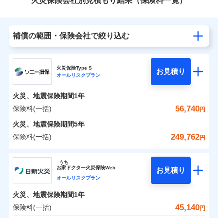
火災保険会社別見積もり結果（保険料一覧）
補償の範囲・保険会社で絞り込む
火災保険Type S
お見積り
オールリスクプラン
火災、地震保険期間
1年
56,740
保険料(一括)
円
火災、地震保険期間
5年
249,762
保険料(一括)
円
ソニー損害保険株式会社
うち
お
家
ドクター火災保険Web
お見積り
ソニー損害保険株式会社のおすすめポイント
オールリスクプラン
火災、地震保険期間
1年
保険料（一括）内訳
01
POINT
45,140
保険料(一括)
円