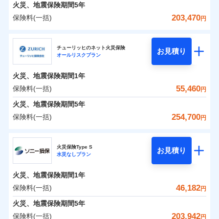
火災 1年
地震 1年
火災、地震保険期間
5年
203,470
保険料(一括)
円
0
34,692
7,580
建物
円
円
円
日新火災海上保険株式会社
チューリッヒのネット火災保険
お見積り
オールリスクプラン
0
11,938
2,530
日新火災海上保険株式会社のおすすめポイント
家財
円
円
円
火災、地震保険期間
1年
保険料（一括）内訳
01
POINT
55,460
保険料(一括)
円
火災 1年
地震 1年
火災、地震保険期間
5年
254,700
保険料(一括)
円
イチオシ
02
POINT
0
24,880
7,580
建物
円
円
円
チューリッヒ保険会社
ソニー損保の新ネット火災保険は、補償の組合せが自
火災保険Type S
お見積り
水災なしプラン
0
10,150
2,530
チューリッヒ保険会社のおすすめポイント
家財
円
由だから、必要な補償に絞って選べます。
円
円
しかも「地震上乗せ特約（全半損時のみ）」で、地震
火災、地震保険期間
1年
保険料（一括）内訳
01
POINT
の被害にも火災保険の保険金額に対して最大100％で備
46,182
保険料(一括)
円
えられます（一部損は対象外）。
火災 1年
地震 1年
火災、地震保険期間
5年
203,942
保険料(一括)
円