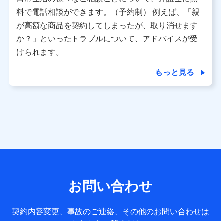
利用情報
料で電話相談ができます。（予約制） 例えば、「親
当社又は株式会社NTTドコモが提供する各種サービスなどの
ご契約・ご利用などに関する情報。例として、当社又は株式
が高額な商品を契約してしまったが、取り消せます
会社NTTドコモが提供する各種サービスのご契約状態・ご利
か？」といったトラブルについて、アドバイスが受
用履歴インターネット利用時の行動に関する情報、アプリケ
ーション利用時の行動に関する情報、購入されたサービスや
けられます。
商品の名称・購入場所・決済に関する情報、アンケートの回
答に関する情報などが含まれます。
もっと見る
保険関連サービス情報
当社又は株式会社NTTドコモが提供する保険関連サービスに
関して取得し、又は保有する情報。例として、見積請求受付
時、資料請求受付時又はユーザー登録受付時に提供いただい
た情報（氏名、住所、生年月日、性別、保険契約者と被保険
者の関係、保険加入の目的、保険商品の内容、保険料、保険
料のお支払方法、車のメーカーや走行距離などの情報、建物
の構造や築年数などの情報、ペットの種類や年齢など）及び
お客様との応対記録 （お客様に提示した比較見積の試算結
果情報、メールマガジンを提供した際のメール内容や送信履
歴の情報及び保険の更改案内等を提供した際のメール内容や
送信履歴などの情報）が含まれます。
お問い合わせ
保険契約情報
当社又は株式会社NTTドコモが取得し、又は保有する保険契
約に関する情報。例として、保険契約者及び被保険者の氏
契約内容変更、事故のご連絡、その他のお問い合わせは
名、住所、生年月日、性別、保険契約者と被保険者の関係、