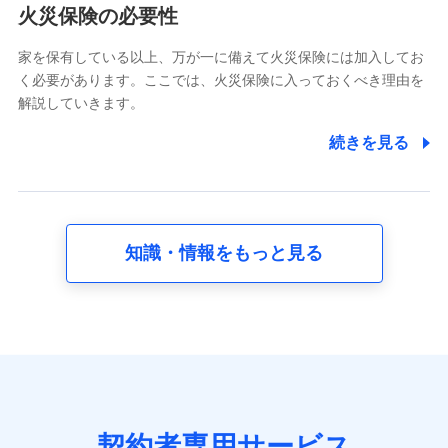
電話対応の品質向上およびお問合せ内容の正確な把握のため
火災保険の必要性
家を保有している以上、万が一に備えて火災保険には加入してお
6.採用応募者の個人情報
く必要があります。ここでは、火災保険に入っておくべき理由を
採用選考および入社手続を実施するため
解説していきます。
7.社員（従業者）の個人情報
続きを見る
人事･勤怠･健康・労務等の管理、給与支給、福利厚生・採用
退職関連処理等の各種手続きのため、当社と従業員または従
業員同士の連絡のため
知識・情報をもっと見る
8.取引先個人情報
取引先としての選定業務、営業情報の提供業務、契約締結手
続き業務、取引管理業務、およびこれらに準ずる業務の遂行
のため
9.お問い合わせ情報
各種お問い合わせに対応するため
契約者専用サービス