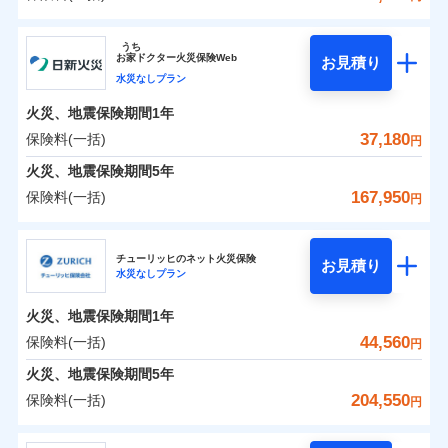
イチオシ
02
POINT
補償の範囲
？
0
03
33,250
7,580
POINT
建物
円
円
円
ソニー損害保険株式会社
うち
まさかのときも安心！全国の優良工務店とタッグを
お
家
ドクター火災保険Web
お見積り
0
12,100
2,530
ソニー損害保険株式会社のおすすめポイント
家財
円
組み、「高品質な修理」と「保険金のお支払」をワ
円
円
水災なしプラン
火災
風災・雹（ひょ
落雷
う）災、雪災
ンセットで提供する火災保険です。
火災、地震保険期間
1年
保険料（一括）内訳
01
破裂・爆発
POINT
お客さまのニーズから補償を考え、設計することで
37,180
保険料(一括)
円
合理的な保険料を実現することができます。さらに
水災
盗難
火災 1年
地震 1年
火災、地震保険期間
5年
水濡れ
各種割引が充実！
※1
騒擾（じょう）
167,950
保険料(一括)
円
大切な住まいを守るための各種サポート機能をご用
外部からの落下・
破損・汚損
イチオシ
02
POINT
0
28,000
7,580
建物
円
円
円
飛来・衝突
意、住宅トラブル応急サービス「すまいのサポート
日新火災海上保険株式会社
24」、住まいをメンテナンスする際の無料の「リフ
火災、自然災害、盗難などトータルでカバーし、大
チューリッヒのネット火災保険
お見積り
水災なしプラン
0
ォーム相談サービス」、「長期優良住宅の維持保全
8,072
2,530
日新火災海上保険株式会社のおすすめポイント
家財
円
切な住まいをお守りします！
円
円
サポートサービス」をご提供します。
水まわりトラブル、カギ開け対応など「住まいのア
火災、地震保険期間
1年
保険料（一括）内訳
01
POINT
お家ドクター火災保険Web（すまいの保険）のお見
シスタンスサービス」が無料付帯
44,560
保険料(一括)
円
積もり・お申込みはネットで完結！
補償の対象やお客さまの状況に応じたさまざまな割
火災 1年
地震 1年
火災、地震保険期間
5年
上半期
新規契約数ランキング
引をご用意！
204,550
保険料(一括)
円
イチオシ
02
POINT
補償の範囲
0
20,370
7,580
？
03
建物
円
POINT
円
円
当社火災保険新規契約者数より算出[
年
月]（ドコモスマート保険
チューリッヒ保険会社
ナビ調べ）