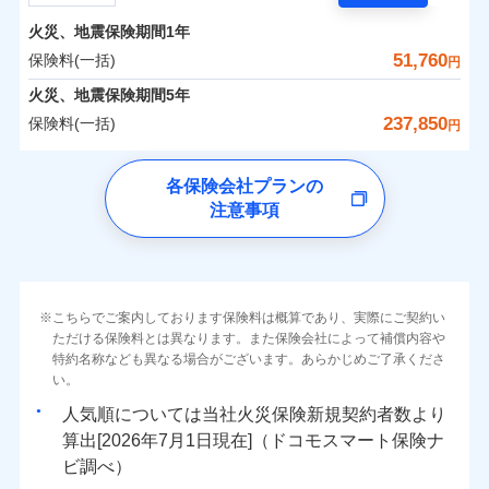
担額）
残存物取片づけ費用
付帯される費用の
サポートサービス」をご提供します。
水まわりトラブル、カギ開け対応など「住まいのア
補償
火災、地震保険期間
1年
失火見舞費用
保険料（一括）内訳
01
POINT
お家ドクター火災保険Web（すまいの保険）のお見
臨時費用
シスタンスサービス」が無料付帯
水道管修理費用
51,760
保険料(一括)
円
積もり・お申込みはネットで完結！
損害防止費用
補償の対象やお客さまの状況に応じたさまざまな割
地震火災費用
火災 1年
地震 1年
火災、地震保険期間
5年
上半期
新規契約数ランキング
ランキングをもっと見る
残存物取片づけ費用
付帯される費用保
引をご用意！
237,850
保険料(一括)
険金
円
失火見舞費用
適用される割引
建築年割引
イチオシ
02
POINT
補償の範囲
0
21,100
7,580
？
03
建物
円
POINT
円
円
当社火災保険新規契約者数より算出[
年
月]（ドコモスマート保険
水道管修理費用
チューリッヒ保険会社
ナビ調べ）
補償の範囲
付帯サービス
住まいの緊急かけつけサービス
地震火災費用
？
03
POINT
各保険会社プランの
ソニー損保の新ネット火災保険は、補償の組合せが自
注意事項
0
8,650
2,530
チューリッヒ保険会社のおすすめポイント
家財
円
由だから、必要な補償に絞って選べます。
円
円
火災
風災・雹（ひょ
保険証券の不発行に関する特約（500
クレジットカード
適用される割引
しかも「地震上乗せ特約（全半損時のみ）」で、地震
落雷
う）災、雪災
円）
コンビニ払い
保険料（一括）内訳
01
火災
補償内容
風災・雹（ひょ
POINT
破裂・爆発
払込方法
の被害にも火災保険の保険金額に対して最大100％で備
落雷
う）災、雪災
口座振替
破裂・爆発
えられます（一部損は対象外）。
その他条件
住まいのアシスタンスサービス
※2
水災
銀行振込
盗難
火災 1年
地震 1年
こちらでご案内しております保険料は概算であり、実際にご契約い
ランキングをもっと見る
水濡れ
免責金額（自己負
免責金額なし
ただける保険料とは異なります。また保険会社によって補償内容や
水災
※2
盗難
騒擾（じょう）
WEB見積もり+メールアドレス登録後
担額）
一括払
水濡れ
外部からの落下・
特約名称なども異なる場合がございます。あらかじめご了承くださ
破損・汚損
イチオシ
02
POINT
から4営業日+1日以降、お客さまが決
補償の範囲
？
0
03
31,450
7,580
POINT
建物
円
円
円
備考
騒擾（じょう）
飛来・衝突
支払方法
い。
年払い
済した時点で保険のお申し込みと完了
外部からの落下・
破損・汚損
臨時費用
となります。
月払い
飛来・衝突
まさかのときも安心！全国の優良工務店とタッグを
人気順については当社
新規契約者数より
損害防止費用
0
10,200
2,530
家財
円
組み、「高品質な修理」と「保険金のお支払」をワ
円
円
算出[
年
月
日現在]（ドコモスマート保険ナ
火災
風災・雹（ひょ
残存物取片づけ費用
付帯される費用保
ネット申込
クレジットカード
※3
落雷
う）災、雪災
ンセットで提供する火災保険です。
ビ調べ）
険金
失火見舞費用
※3
補償内容
破裂・爆発
申込方法
郵送
コンビニ払い