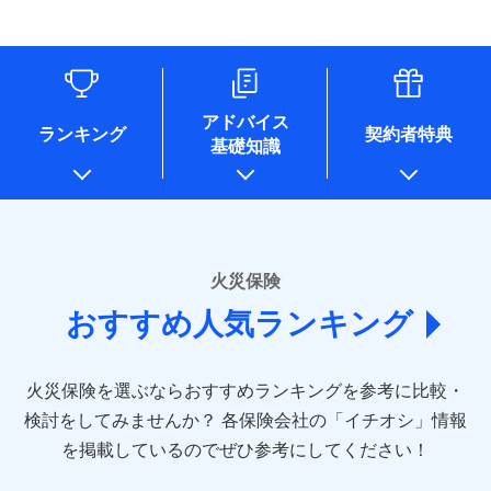
す。
連する当社および提携会社のサービスを案内、提供するため
象となる場合があります。）
水道管修理費用
リフォーム相談サービス
ドコモスマート保険ナビ編集部の評価
（なお、当社は複数の保険会社と取引があり、取得した個人
付帯サービス
※1破損・汚損の免責額5万円
※5地震火災費用の取扱いはなし
付帯サービス
住まいの緊急かけつけサービス
地震火災費用
長期優良住宅の維持保全サポートサー
情報を取引のある他の保険会社の商品・サービスをご提案す
※2水まわりトラブル、カギ開け対
※6火災・風災等の事故により建物に
ビス
るために利用させていただくことがあります。）
応、ガラス破損の場合に60分までの
損害が生じたとき、日新火災がご案内
ソニー損保の新ネット火災保険は、補償の組合せが
各種セミナーの開催のため
簡易作業無料でご提供いたします。弊
保険証券の不発行に関する特約（500
クレジットカード
する修理業者（指定工務店）が建物の
適用される割引
自由だから、必要な補償に絞って選べます。
コンサルティングサービスの実施のため
社提携業者にて24時間365日受付。受
円）
クレジットカード
修理を行います。
コンビニ払い
アドバイス
補償内容
チューリッヒ保険会社で
アンケートやキャンペーン等の実施のため
払込方法
付後、専門業者が対応に向かいます。
ランキング
契約者特典
しかも、「地震上乗せ特約（全半損時のみ）」で、
コンビニ払い
説明事項
口座振替
基礎知識
上記に係る案内・手続き・管理等付帯業務を行うため
お見積もり
払込方法
ガラス破損の対応時間は9時～20時と
その他条件
住まいのアシスタンスサービス
地震の被害にも最大100％で備えられます。
※2
募集文書番号
口座振替
銀行振込
* 当社が委託を受けている保険会社の情報は、保険会社
なります。
免責金額（自己負
銀行振込
※3クレジットカード会社の分割払い
のホームページに掲載しておりますので、ご確認くださ
チューリッヒ保険会社の
免責金額なし
WEB見積もり+メールアドレス登録後
担額）
が可能なことがあります。詳しくは各
一括払
詳細を見る
い。
から4営業日+1日以降、お客さまが決
クレジットカード会社にご確認くださ
備考
一括払
支払方法
年払い
済した時点で保険のお申し込みと完了
い。
臨時費用
支払方法
年払い
■損害保険
となります。
月払い
火災保険
見積もりや保険会社とのご契約に先立ち、当社が提供する
ソニー損害保険株式会社で
損害防止費用
月払い
あいおいニッセイ同和損害保険株式会社
募集文書番号
ドコモスマート保険ナビの利用規約と個人情報の取扱いに
お見積もり
ドコモスマート保険ナビ編集部の評価
残存物取片づけ費用
付帯される費用保
おすすめ人気ランキング
(https://www.aioinissaydowa.co.jp/)
ネット申込
クレジットカード
※3
同意いただく必要があります。詳細について、以下をご確
険金
失火見舞費用
ネット申込
アクサ損害保険株式会社 (https://www.axa-
※2
申込方法
郵送
コンビニ払い
認ください。
払込方法
direct.co.jp/)
水道管修理費用
申込方法
郵送
※3
全国の優良工務店とタッグを組み、「高品質な修理」
見積もりや保険会社とのご契約に先立ち、当社が提供する
対面
口座振替
ドコモスマート保険ナビサービス利用規約
火災保険を選ぶならおすすめランキングを参考に比較・
アニコム損害保険株式会社 (https://www.anicom-
地震火災費用
対面
ドコモスマート保険ナビの利用規約と個人情報の取扱いに
※4
と「保険金のお支払」をワンセットで提供する火災保
銀行振込
当社による個人情報の取扱いについて（プライバシー
sompo.co.jp/)
同意いただく必要があります。詳細について、以下をご確
検討をしてみませんか？
始期日
2025/10/01
各保険会社の「イチオシ」情報
険です。補償の選択は自由自在で、お申込みはPC・ス
ポリシー）
東京海上ダイレクト損害保険株式会社
その他付帯される
認ください。
始期日
2024/10/01
一括払
マホで24時間受付可能です。住宅トラブル応急サービ
を掲載しているのでぜひ参考にしてください！
修理付帯費用
ドコモスマート保険ナビ編集部の評価
費用の補償
(https://www.e-design.net/)
説明事項
※1水災料率は最低リスク区分を適用
支払方法
ドコモスマート保険ナビサービス利用規約
年払い
ス「すまいのサポート24」は水まわり、玄関カギの紛
AIG損害保険株式会社
※1破損・汚損、水ぬれは自己負担額