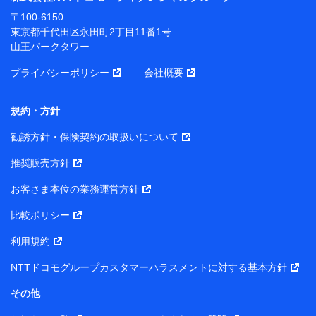
ります。
〒100-6150
※ dポイントクラブ会員ではないお客さま（2019年12
東京都千代田区永田町2丁目11番1号
月11日以降、一度もdポイントクラブ会員であったこと
山王パークタワー
がないお客さまに限る）に関する、2019年12月10日以
前に取得した個人データは、こちら の利用目的の範囲内
プライバシーポリシー
会社概要
に限って共同利用します。
規約・方針
当社は株式会社NTTドコモ・フィナンシャルグループ
との間で、以下のとおり個人データを共同利用しま
勧誘方針・保険契約の取扱いについて
す。
推奨販売方針
【共同して利用される利用データの項目】
当社または株式会社NTTドコモ・フィナンシャルグルー
お客さま本位の業務運営方針
プがサービス提供等を通じて取得した、以下の情報など
比較ポリシー
の個人データ
基本情報
利用規約
氏名、電話番号、メールアドレス、お客さまの識別子、属
NTTドコモグループカスタマーハラスメントに対する基本方針
性、連絡先、dポイントサービスのご利用に関する情報。例
として、dポイントカード番号、性別、年齢、家族構成、住
その他
所、dポイント残高、dポイント利用履歴などが含まれます。
利用情報