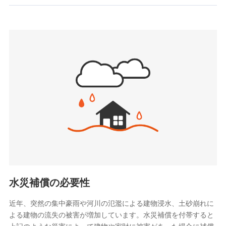
お見積もり
SBIいきいき少額短期保険会社 (https://www.i-
sedai.com/)
見積もりや保険会社とのご契約に先立ち、当社が提供する
SBIペット少額短期保険株式会社
ドコモスマート保険ナビの利用規約と個人情報の取扱いに
(https://www.sbipet-ssi.co.jp/)
同意いただく必要があります。詳細について、以下をご確
SBIリスタ少額短期保険会社
認ください。
(https://www.jishin.co.jp/)
スマートプラス少額短期保険株式会社
ドコモスマート保険ナビサービス利用規約
（https://www.smartplus-insurance.com/）
当社による個人情報の取扱いについて（プライバシー
チューリッヒ少額短期保険株式会社
ポリシー）
(https://www.zurichssi.co.jp/)
Tokio Marine X少額短期保険株式会社
(https://www.tokiomarine-x.co.jp/)
ペットメディカルサポート株式会社
(https://pshoken.co.jp/)
リトルファミリー少額短期保険株式会社
(https://www.littlefamily-ssi.com/)
水災補償の必要性
2.共同募集を行う代理店から受領する個人情報
近年、突然の集中豪雨や河川の氾濫による建物浸水、土砂崩れに
よる建物の流失の被害が増加しています。水災補償を付帯すると
郵便、電話、およびＥメール等により、当社と取引のあるも
しくは委託を受けている保険会社・提携会社の保険その他に