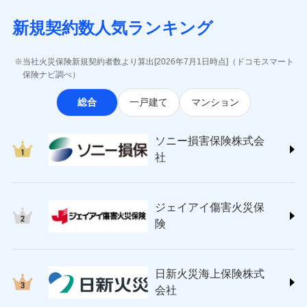
月払い
当社による個人情報の取扱いについて（プライバシー
失、ハチの巣駆除等の住宅トラブルに対応していま
インターネット割引
(https://www.aig.co.jp/sonpo)
5万円 建物が築15年以上または建築
チューリッヒのネット火災保険は
ダイレクト型でネッ
募集文書番号
ポリシー）
す。さらに大切な住まいを守るための各種サポート機
新規契約数人気ランキング
年不明の場合、風災・雹（ひょう）
ＳＢＩ損害保険株式会社
適用される割引
指定工務店割引
ト完結のお手続き・リーズナブルな保険料
に加え、
火
ネット申込
災・雪災の自己負担額は5万円
能をご用意。住まいをメンテナンスする際の無料の
(https://www.sbisonpo.co.jp/)
建築年割引
災に対する補償に加え、すべてのプランに盗難等がつ
申込方法
※2失火見舞費用の取扱いはなし
郵送
「リフォーム相談サービス」、「長期優良住宅の維持
ジェイアイ傷害火災保険株式会社
当社火災保険新規契約者数より算出[2026年7月1日時点]（ドコモスマート
いており、
社会問題などを考慮された幅広い補償が特
※3水道管修理費用の取扱いはなし
対面
保全サポートサービス」をご提供しています。
(https://www.jihoken.co.jp/)
その他条件
指定工務店特約
保険ナビ調べ）
※5
説明事項
（破損・汚損等危険補償特約で補償対
長です。
失火見舞金など付帯される費用保険金も多
ソニー損害保険株式会社
象となる場合があります。）
く、ダイレクトでありながら充実した補償が魅力で
始期日
2026/08/01
総合
一戸建て
マンション
(https://www.sonysonpo.co.jp/)
※4地震火災費用の取扱いはなし
すまいのサポート24
ドコモスマート保険ナビ編集部の評価
す。
※5火災・風災等の事故により建物に
損害保険ジャパン株式会社 (https://www.sompo-
リフォーム相談サービス
付帯サービス
※1盗難、水濡れ、騒擾（じょう）、
損害が生じたとき、日新火災がご案内
japan.co.jp/)
長期優良住宅の維持保全サポートサー
ソニー損害保険株式会
外部からの落下・飛来・衝突は自動付
する修理業者（指定工務店）が建物の
ソニー損保の新ネット火災保険は、補償の組合せが
ＳＯＭＰＯダイレクト損害保険株式会社
日新火災海上保険株式会社で
ビス
帯です。
修理を行います。
社
自由だから、必要な補償に絞って選べます。
(https://www.sompo-direct.co.jp/)
お見積もり
※2水まわりトラブル、カギ開け対
チューリッヒ保険会社 (https://www.zurich.co.jp/)
応、ガラス破損の場合に60分までの
クレジットカード
しかも、「地震上乗せ特約（全半損時のみ）」で、
募集文書番号
チューリッヒ保険会社で
東京海上日動火災保険株式会社
簡易作業無料でご提供いたします。弊
コンビニ払い
地震の被害にも最大100％で備えられます。
見積もりや保険会社とのご契約に先立ち、当社が提供する
お見積もり
払込方法
社提携業者にて24時間365日受付。受
ジェイアイ傷害火災保
(https://www.tokiomarine-nichido.co.jp/)
説明事項
口座振替
ドコモスマート保険ナビの利用規約と個人情報の取扱いに
付後、専門業者が対応に向かいます。
日新火災海上保険株式会社
険
銀行振込
ガラス破損の対応時間は9時～20時と
同意いただく必要があります。詳細について、以下をご確
チューリッヒ保険会社の
(https://www.nisshinfire.co.jp/)
なります。
認ください。
詳細を見る
ペット＆ファミリー損害保険株式会社
※3クレジットカード会社の分割払い
一括払
ドコモスマート保険ナビサービス利用規約
(https://www.petfamilyins.co.jp/)
が可能なことがあります。詳しくは各
日新火災海上保険株式
ソニー損害保険株式会社で
支払方法
年払い
ドコモスマート保険ナビ編集部の評価
三井住友海上火災保険株式会社 (https://www.ms-
当社による個人情報の取扱いについて（プライバシー
クレジットカード会社にご確認くださ
見積もりや保険会社とのご契約に先立ち、当社が提供する
お見積もり
会社
月払い
い。
ins.com/)
ポリシー）
ドコモスマート保険ナビの利用規約と個人情報の取扱いに