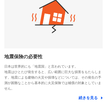
（https://www.zurichlife.co.jp/）
同意いただく必要があります。詳細について、以下をご確
東京海上日動あんしん生命保険株式会社
チューリッヒ保険会社で
認ください。
ドコモスマート保険ナビ編集部の評価
（https://www.tmn-anshin.co.jp/）
お見積もり
ドコモスマート保険ナビサービス利用規約
なないろ生命保険株式会社
（https://www.nanairolife.co.jp/）
当社による個人情報の取扱いについて（プライバシー
チューリッヒ保険会社の
全国の優良工務店とタッグを組み、「高品質な修理」
ポリシー）
日本生命保険相互会社
詳細を見る
と「保険金のお支払」をワンセットで提供する火災保
（https://www.nissay.co.jp）
険です。補償の選択は自由自在で、お申込みはPC・ス
はなさく生命保険株式会社
マホで24時間受付可能です。住宅トラブル応急サービ
見積もりや保険会社とのご契約に先立ち、当社が提供する
（https://www.life8739.co.jp/）
ドコモスマート保険ナビの利用規約と個人情報の取扱いに
ス「すまいのサポート24」は水まわり、玄関カギの紛
マニュライフ生命保険株式会社
同意いただく必要があります。詳細について、以下をご確
失、ハチの巣駆除等の住宅トラブルに対応していま
（https://www.manulife.co.jp/）
地震保険の必要性
認ください。
す。さらに大切な住まいを守るための各種サポート機
三井住友海上あいおい生命保険株式会社
ドコモスマート保険ナビサービス利用規約
能をご用意。住まいをメンテナンスする際の無料の
（https://www.msa-life.co.jp/）
日本は世界的にも「地震国」と言われています。
メットライフ生命株式会社
当社による個人情報の取扱いについて（プライバシー
「リフォーム相談サービス」、「長期優良住宅の維持
地震はひとたび発生すると、広い範囲に巨大な損害をもたらしま
(https://www.metlife.co.jp/)
ポリシー）
保全サポートサービス」をご提供しています。
す。地震による建物の火災や損壊などについては、その発生の予
メディケア生命保険株式会社
測が困難なことから基本的に火災保険では補償の対象としていま
（https://www.medicarelife.com/）
せん。
■少額短期保険
続きを見る
株式会社アシロ少額短期保険
日新火災海上保険株式会社で
(https://kailash.co.jp/)