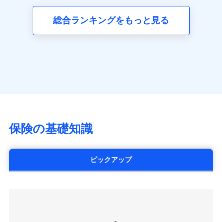
三井ダイレクト損害保険株式会社
全国の優良工務店とタッグを組み、「高品質な修理」
同意いただく必要があります。詳細について、以下をご確
ネット申込
募集文書番号
(https://www.mitsui-direct.co.jp/)
見積もりや保険会社とのご契約に先立ち、当社が提供する
認ください。
と「保険金のお支払」をワンセットで提供する火災保
総合ランキングをもっと見る
申込方法
郵送
ドコモスマート保険ナビの利用規約と個人情報の取扱いに
険です。補償の選択は自由自在で、お申込みはPC・ス
ドコモスマート保険ナビサービス利用規約
対面
同意いただく必要があります。詳細について、以下をご確
■生命保険
マホで24時間受付可能です。住宅トラブル応急サービ
当社による個人情報の取扱いについて（プライバシー
認ください。
アクサ生命保険株式会社
ス「すまいのサポート24」は水まわり、玄関カギの紛
ポリシー）
始期日
2024/10/01
（https://www.axa.co.jp/）
ドコモスマート保険ナビサービス利用規約
失、ハチの巣駆除等の住宅トラブルに対応していま
SBI生命保険株式会社（https://www.sbilife.co.jp/）
当社による個人情報の取扱いについて（プライバシー
す。さらに大切な住まいを守るための各種サポート機
※1損害割合が30%未満の場合は定率
FWD生命保険株式会社
ドコモスマート保険ナビ編集部の評価
ポリシー）
払、水災料率は最低リスク区分を適用
能をご用意。住まいをメンテナンスする際の無料の
（https://www.fwdlife.co.jp/）
※2失火見舞費用の取扱いはなし
「リフォーム相談サービス」、「長期優良住宅の維持
ソニー生命保険株式会社
※3水道管修理費用の取扱いはなし
チューリッヒのネット火災保険は
ダイレクト型でネッ
保全サポートサービス」をご提供しています。
（https://www.sonylife.co.jp）
説明事項
※4地震火災費用の取扱いはなし
ト完結のお手続き・リーズナブルな保険料
に加え、
火
SOMPOひまわり生命保険株式会社
保険の基礎知識
※5火災・風災等の事故により建物に
災に対する補償に加え、すべてのプランに盗難等がつ
（https://www.himawari-life.co.jp/）
損害が生じたとき、日新火災がご案内
いており、
社会問題などを考慮された幅広い補償が特
する修理業者（指定工務店）が建物の
第一ネオ生命保険株式会社
修理を行います。
長です。
失火見舞金など付帯される費用保険金も多
（https://neofirst.co.jp/）
ピックアップ
く、ダイレクトでありながら充実した補償が魅力で
大樹生命保険株式会社（https://www.taiju-
日新火災海上保険株式会社で
募集文書番号
life.co.jp）
お見積もり
す。
太陽生命保険株式会社（https://www.taiyo-
seimei.co.jp）
見積もりや保険会社とのご契約に先立ち、当社が提供する
チューリッヒ生命保険株式会社
ドコモスマート保険ナビの利用規約と個人情報の取扱いに