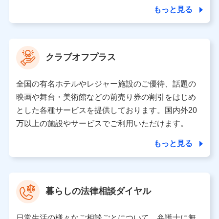
合を除き、第三者に提供いたしません。
もっと見る
業務の委託
当社は利用目的の達成に必要な範囲内において個人情報
クラブオフプラス
の取り扱いの全部または一部を委託する場合がありま
す。
全国の有名ホテルやレジャー施設のご優待、話題の
個人データの共同利用
映画や舞台・美術館などの前売り券の割引をはじめ
とした各種サービスを提供しております。国内外20
当社は株式会社NTTドコモとの間で、以下のとおり個
人データを共同利用します。
万以上の施設やサービスでご利用いただけます。
【共同して利用される利用データの項目】
もっと見る
当社又は株式会社NTTドコモがサービス提供等を通じて
取得した、以下の情報などの個人データ
基本情報
氏名、電話番号、メールアドレス、お客さまの識別子、属
暮らしの法律相談ダイヤル
性、連絡先、dポイントサービスのご利用に関する情報。例
として、dポイントカード番号、性別、年齢、家族構成、住
所、dポイント残高、dポイント利用履歴などが含まれます。
日常生活の様々なご相談ごとについて、弁護士に無