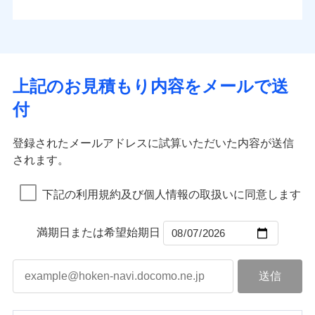
払込方法
お客さまのニーズから補償を考え、設計することで
水道管修理費用
※4
対面
口座振替
合理的な保険料を実現することができます。さらに
水災
盗難
地震火災費用
※5
銀行振込
上半期
新規契約数ランキング
水濡れ
各種割引が充実！
免責金額（自己負
始期日
2025/10/01
※1
免責金額なし
※1
騒擾（じょう）
担額）
補償内容
その他付帯される
大切な住まいを守るための各種サポート機能をご用
外部からの落下・
破損・汚損
一括払
イチオシ
02
修理付帯費用
POINT
費用の補償
当社火災保険新規契約者数より算出[
年
飛来・衝突
月]（ドコモスマート保険
意、住宅トラブル応急サービス「すまいのサポート
※1水災料率は最低リスク区分を適用
支払方法
年払い
上記のお見積もり内容をメールで送
臨時費用
ナビ調べ）
説明事項
※2雑危険（盗難を除く）および破汚
24」、住まいをメンテナンスする際の無料の「リフ
火災、自然災害、盗難などトータルでカバーし、大
月払い
損害防止費用
免責金額（自己負
損において、自己負担額5万円
インターネット割引
付
免責金額なし
ォーム相談サービス」、「長期優良住宅の維持保全
※1
切な住まいをお守りします！
担額）
残存物取片づけ費用
適用される割引
指定工務店割引
付帯される費用の
サポートサービス」をご提供します。
ネット申込
水まわりトラブル、カギ開け対応など「住まいのア
補償
募集文書番号
失火見舞費用
建築年割引
申込方法
郵送
登録されたメールアドレスに試算いただいた内容が送信
お家ドクター火災保険Web（すまいの保険）のお見
臨時費用
シスタンスサービス」が無料付帯
水道管修理費用
対面
されます。
積もり・お申込みはネットで完結！
損害防止費用
その他条件
指定工務店特約
補償の対象やお客さまの状況に応じたさまざまな割
※6
地震火災費用
上半期
新規契約数ランキング
ランキングをもっと見る
残存物取片づけ費用
付帯される費用保
引をご用意！
始期日
2026/08/01
険金
下記の利用規約及び個人情報の取扱いに同意します
失火見舞費用
すまいのサポート24
適用される割引
建築年割引
補償の範囲
？
03
POINT
当社火災保険新規契約者数より算出[
年
月]（ドコモスマート保険
水道管修理費用
リフォーム相談サービス
付帯サービス
※1破損・汚損の免責額5万円
ナビ調べ）
ドコモスマート保険ナビ編集部の評価
補償の範囲
付帯サービス
住まいの緊急かけつけサービス
地震火災費用
長期優良住宅の維持保全サポートサー
？
03
満期日または希望始期日
POINT
※2水まわりトラブル、カギ開け対
ビス
応、ガラス破損の場合に60分までの
火災
風災・雹（ひょ
簡易作業無料でご提供いたします。弊
保険証券の不発行に関する特約（500
クレジットカード
ソニー損保の新ネット火災保険は、補償の組合せが
適用される割引
落雷
う）災、雪災
社提携業者にて24時間365日受付。受
円）
クレジットカード
コンビニ払い
火災
補償内容
風災・雹（ひょ
破裂・爆発
自由だから、必要な補償に絞って選べます。
払込方法
付後、専門業者が対応に向かいます。
落雷
コンビニ払い
う）災、雪災
説明事項
口座振替
払込方法
ガラス破損の対応時間は9時～20時と
しかも、「地震上乗せ特約（全半損時のみ）」で、
破裂・爆発
その他条件
住まいのアシスタンスサービス
※2
口座振替
水災
銀行振込
盗難
なります。