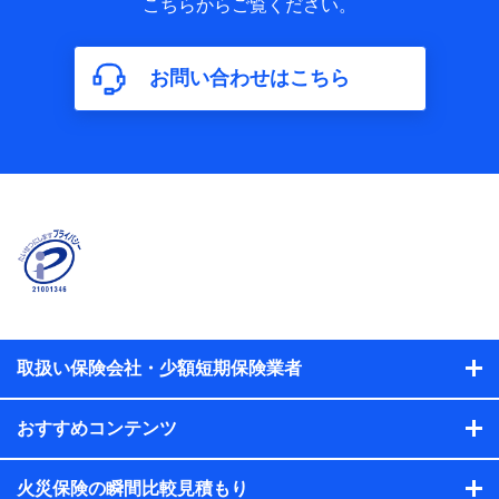
こちらからご覧ください。
保険加入の目的、保険商品の内容、保険料、保険料のお支払
方法、車のメーカーや走行距離などの情報、建物の構造や築
年数などの情報、ペットの種類や年齢などの情報などが含ま
お問い合わせはこちら
れます。
【共同して利用する者の範囲】
当社
株式会社NTTドコモ
【利用する者の利用目的】
当社又は株式会社NTTドコモが提供する保険関連サービスに
おけるユーザ登録受付および管理のため
当社又は株式会社NTTドコモと取引のあるもしくは委託を受
けている保険会社・提携会社の保険その他に関する情報を提
供するため、また維持管理等の委託業務遂行のため、またそ
れらに付帯、関連する当社、株式会社NTTドコモおよび提携
会社のサービスを案内、提供するため
取扱い保険会社・少額短期保険業者
（各サービスで取得したサービス利用履歴、ウェブサイトの
閲覧履歴、購買履歴、ご契約内容等のパーソナルデータを分
おすすめコンテンツ
析して、お客さまの趣味・嗜好・傾向に応じたサービス・商
品等に関するご提案や広告の配信等を行うことがありま
す。）
火災保険の瞬間比較見積もり
各種セミナーの開催のため