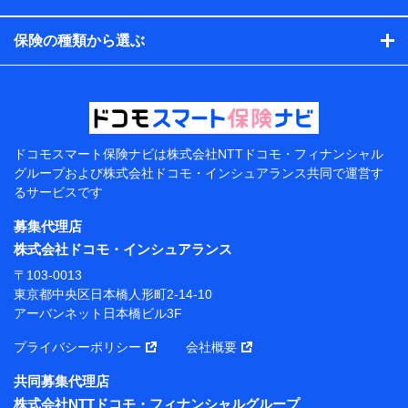
コンサルティングサービスの実施のため
アンケートやキャンペーン等の実施のため
保険の種類から選ぶ
上記に係る案内・手続き・管理等付帯業務を行うため
【当該個人データの管理について責任を有する者の名
称・住所・代表者名】
当該個人データを取り扱う各共同利用者（詳細は次のと
おり）
ドコモスマート保険ナビは
株式会社NTTドコモ・フィナンシャル
東京都千代田区永田町2丁目11番1号 山王パークタワー
グループおよび
株式会社ドコモ・インシュアランス共同で
運営す
株式会社NTTドコモ 代表取締役社長 前田 義晃
るサービスです
東京都中央区日本橋人形町2-14-10 アーバンネット日
募集代理店
本橋ビル 3F
株式会社ドコモ・インシュアランス
株式会社ドコモ・インシュアランス 代表取締役社
〒103-0013
長 吉村 忠義
東京都中央区日本橋人形町2-14-10
アーバンネット日本橋ビル3F
※ 当社および株式会社NTTドコモは、お客さまの情報
を利用させていただくにあたっては、「NTTドコモ パー
プライバシーポリシー
会社概要
ソナルデータ憲章」に定める行動原則を順守します 。
※ パーソナルデータダッシュボードの「第三者提供の
共同募集代理店
管理」の設定状態にかかわらず、共同利用する場合があ
株式会社NTTドコモ・フィナンシャルグループ