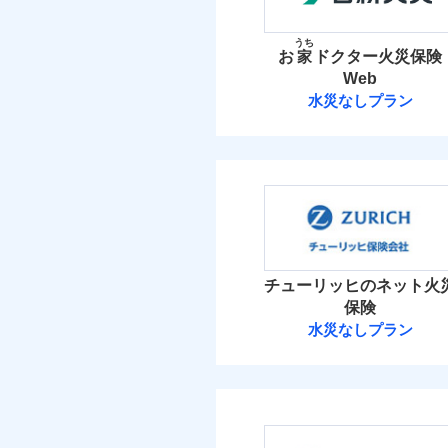
お家ドクター火災保険
イチオシ
02
POINT
火災 1
うち
お
家
ドクター火災保険
火災、自然災害、盗難
Web
37
建物
水まわりトラブル、カ
補償の範
03
POINT
水災なしプラン
補償の対象やお客さま
日新火災海上保
8
家財
当
火災
日新火災海上保険株
落雷
補償の範
03
POINT
破裂・爆発
保険料（
01
POINT
イチオシ
02
POINT
盗難
火災 1
水濡れ
火災
チューリッヒのネット火
ソニー損保の新ネット火
騒擾（じょう）
落雷
保険
外部からの落下・
破裂・爆発
しかも「地震上乗せ特約
28
建物
水災なしプラン
れます（一部損は対象外
チューリッヒ保
盗難
水濡れ
7
家財
騒擾（じょう）
チューリッヒ保険会
外部からの落下・
補償の範
03
POINT