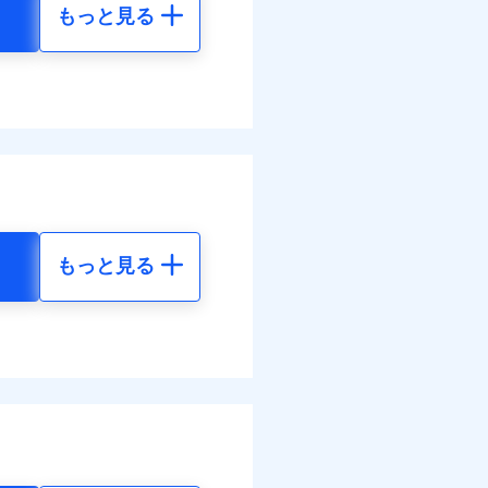
もっと見る
地震 5年
べます。
して最大100％で備えら
-
-
-
-
もっと見る
地震 5年
金のお支払」をワンセッ
50
61,880
円
円
できます。さらに各種割
50
20,630
円
円
すまいのサポート24」、
の維持保全サポートサー