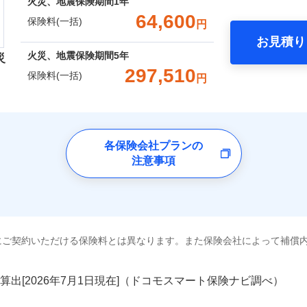
囲
火災、地震保険期間
1年
？
00円）
※2水
一括）内訳
口座振替
64,600
応、ガ
一
保険料(一括)
円
金額なし
※2
の簡易
銀行振込
いのアシスタンスサービス
※2
支払方法
年
破損・汚損
お見積り
す。弊
年
地震 1年
火災 5年
風災・雹（ひょう）災、雪災
水災
月
火災、地震保険期間
5年
受付。
災
災保険は、補償の組合せが自由だから、必要な補償に絞って選
臨時費用
説明事項
B見積もり+メールアドレス登録
向かい
297,510
ランキングをもっと見る
保険料(一括)
飛来・衝突
ら4営業日+1日以降、お客さま
円
（全半損時のみ）」で、地震の被害にも火災保険の保険金額に対
損害防止費用
間は9
ネ
,520
13,200
建物
円
円
済した時点で保険のお申し込
）。
残存物取片づけ費用
※3ク
申込方法
郵
険会社
完了となります。
いが可
破損・汚損
失火見舞費用
※3
対
くは各
,700
4,400
家財
円
円
水道管修理費用
※4
クレジットカード
ドコモスマート保険ナビ編集部の評価
※3
確認く
社のおすすめポイント
地震火災費用
各保険会社プランの
始期日
2024/1
※5
飛来・衝突
コンビニ払い
囲
？
注意事項
募集文書番号
口座振替
一括）内訳
火災保険は、補償の組合せが自由だから、必要な補償に絞って
※1損
修理付帯費用
銀行振込
率払、
上半期
新規契約数ランキング
特約（全半損時のみ）」で、地震の被害にも最大100％で備え
補償内容
を適用
風災・雹（ひょう）災、雪災
水災
年
地震 1年
火災 5年
※2破
ターネット割引
全国の優良工務店とタッグを組み、「高品質な修理」と「保険
額5万
社火災保険新規契約者数より算出[
年
月]（ドコモスマート保険ナビ
工務店割引
※1
にご契約いただける保険料とは異なります。また保険会社によって補償
,500
13,200
161,5
建築年
です。
建物
円
円
一
金額なし
※1
年割引
ょう）
支払方法
年
補償を考え、設計することで合理的な保険料を実現することが
破損・汚損
補償内容
円
月
算出[
年
月
日現在]（ドコモスマート保険ナビ調べ）
説明事項
※3失
ソニー損害保険株式会社で
工務店特約
,500
4,400
53,5
※6
家財
円
円
ドコモスマート保険ナビ編集部の評価
臨時費用
※4水
お見積もり
めの各種サポート機能をご用意、住宅トラブル応急サービス「
飛来・衝突
損害防止費用
（破損
ネ