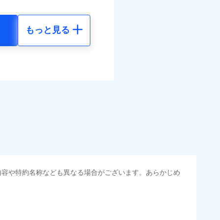
まわりトラブル、カギ開け対
ラス破損の場合に60分まで
括払
作業無料でご提供いたしま
払い
もっと見る
社提携業者にて24時間365日
地震 5年
払い
受付後、専門業者が対応に
べます。
ます。ガラス破損の対応時
して最大100％で備えら
時～20時となります。
ット申込
-
-
レジットカード会社の分割払
送
能なことがあります。詳し
面
クレジットカード会社にご
-
-
ださい。
0/01
選べます。
害割合が30%未満の場合は定
水災料率は最低リスク区分
られます。
地震 5年
損・汚損、水ぬれは自己負担
金のお支払」をワンセッ
円 建物が築15年以上または
調べ）
内容や特約名称なども異なる場合がございます。あらかじめ
00
61,880
不明の場合、風災・雹（ひ
円
円
括払
災・雪災の自己負担額は5万
払い
できます。さらに各種割
払い
火見舞費用の取扱いはなし
00
20,630
円
円
道管修理費用の取扱いはなし
すまいのサポート24」、
・汚損等危険補償特約で補
ット申込