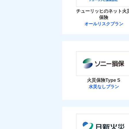
イチオシ
02
POINT
火災 1
チューリッヒのネット火
ソニー損保の新ネット火
保険
しかも「地震上乗せ特約
32
建物
オールリスクプラン
れます（一部損は対象外
チューリッヒ保
11
家財
チューリッヒ保険会
補償の範
03
POINT
保険料（
01
POINT
イチオシ
02
POINT
火災
火災 1
落雷
火災保険Type S
まさかのときも安心！
破裂・爆発
水災なしプラン
37
トで提供する火災保険
建物
ソニー損害保険
お客さまのニーズから
盗難
水濡れ
引が充実！
13
家財
騒擾（じょう）
ソニー損害保険株式
大切な住まいを守るた
外部からの落下・
住まいをメンテナンス
保険料（
01
POINT
ビス」をご提供します