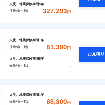
火災、地震保険期間
5年
327,293
保険料(一括)
円
株式会社
会社のおすすめポイント
火災、地震保険期間
1年
一括）内訳
61,390
保険料(一括)
円
お見積り
年
地震 1年
火災 5年
火災、地震保険期間
5年
-
保険料(一括)
,722
13,200
189,7
建物
円
円
険株式会社
,683
4,400
55,0
家財
円
円
式会社のおすすめポイント
火災、地震保険期間
1年
一括）内訳
68,300
保険料(一括)
円