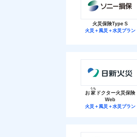
保険料（
01
POINT
イチオシ
02
POINT
火災
火災 1
落雷
火災保険Type S
まさかのときも安心！
破裂・爆発
当
火災＋風災＋水災プラン
30
トで提供する火災保険
建物
免責金額（自己負担
免責
額）
ソニー損害保険
お客さまのニーズから
盗難
水濡れ
引が充実！
9
家財
騒擾（じょう）
ソニー損害保険株式
大切な住まいを守るた
外部からの落下・
免責金額（自己負担
住まいをメンテナンス
免責
付帯される費用の補
額）
保険料（
01
POINT
ビス」をご提供します
償
お家ドクター火災保険
イチオシ
02
POINT
火災 1
うち
お
家
ドクター火災保険
火災、自然災害、盗難
付帯される費用保険
Web
38
適用される割引
建物
建築
水まわりトラブル、カ
金
補償の範
03
火災＋風災＋水災プラン
POINT
補償の対象やお客さま
日新火災海上保
付帯サービス
住ま
10
家財
当
火災
日新火災海上保険株
保険
落雷
適用される割引