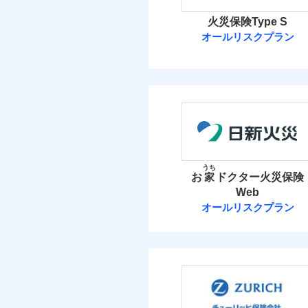
火災保険Type S
オールリスクプラン
ソニー損害保険
ソニー損害保険株式
保険料（
01
POINT
火災 1
うち
お
家
ドクター火災保険
Web
43
建物
オールリスクプラン
日新火災海上保
12
家財
日新火災海上保険株
保険料（
01
POINT