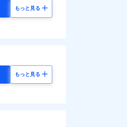
結！
もっと見る
地震 5年
01
61,880
円
円
62
20,630
円
円
調べ）
もっと見る
地震 5年
べます。
して最大100％で備えら
-
-
-
-