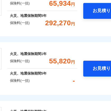
一括）内訳
65,934
保険料(一括)
円
上半期
新規契約数ランキング
補償内容
お見積り
風災・雹（ひょう）災、雪災
水災
年
地震 1年
火災 5年
火災、地震保険期間
5年
全国の優良工務店とタッグを組み、「高品質な修理」と「保険
292,270
社火災保険新規契約者数より算出[
年
月]（ドコモスマート保険ナビ
保険料(一括)
円
,550
13,200
138,7
です。
建物
円
円
一
金額なし
※2
支払方法
年
株式会社
補償を考え、設計することで合理的な保険料を実現することが
破損・汚損
補償内容
月
,250
4,400
43,1
家財
円
円
臨時費用
会社のおすすめポイント
めの各種サポート機能をご用意、住宅トラブル応急サービス「
飛来・衝突
損害防止費用
ネ
一
する際の無料の「リフォーム相談サービス」、「長期優良住宅
金額なし
火災、地震保険期間
1年
残存物取片づけ費用
※1
申込方法
郵
一括）内訳
ランキングをもっと見る
支払方法
年
。
55,820
失火見舞費用
保険料(一括)
対
円
月
Web（すまいの保険）のお見積もり・お申込みはネットで完
水道管修理費用
臨時費用
お見積り
年
地震 1年
火災 5年
地震火災費用
始期日
2025/1
損害防止費用
火災、地震保険期間
5年
ネ
などトータルでカバーし、大切な住まいをお守りします！
-
残存物取片づけ費用
申込方法
郵
保険料(一括)
,308
13,200
166,2
年割引
建物
円
円
※1水
ギ開け対応など「住まいのアシスタンスサービス」が無料付帯
囲
失火見舞費用
？
対
用
上半期
新規契約数ランキング
説明事項
の状況に応じたさまざまな割引をご用意！
水道管修理費用
険株式会社
※2雑
いの緊急かけつけサービス
地震火災費用
始期日
2026/0
,026
4,400
汚損に
43,5
家財
円
円
補償内容
社火災保険新規契約者数より算出[
年
月]（ドコモスマート保険ナビ
風災・雹（ひょう）災、雪災
水災
式会社のおすすめポイント
クレジットカード
証券の不発行に関する特約
※1破
募集文書番号
コンビニ払い