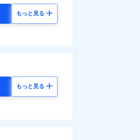
もっと見る
地震 5年
金のお支払」をワンセッ
調べ）
00
61,880
円
円
括払
払い
できます。さらに各種割
払い
50
20,630
円
円
すまいのサポート24」、
ット申込
括払
の維持保全サポートサー
送
払い
面
払い
結！
もっと見る
地震 5年
0/01
ット申込
送
52
61,880
災料率は最低リスク区分を適
円
円
面
危険（盗難を除く）および破
8/01
おいて、自己負担額5万円
08
20,630
円
円
調べ）
損・汚損の免責額5万円