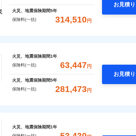
お見積り
年
地震 1年
火災 5年
火災、地震保険期間
5年
災
災保険は、補償の組合せが自由だから、必要な補償に絞って選
314,510
保険料(一括)
円
（全半損時のみ）」で、地震の被害にも火災保険の保険金額に対
,590
13,200
建物
円
円
）。
険会社
,200
4,400
家財
円
円
社のおすすめポイント
囲
？
火災、地震保険期間
1年
一括）内訳
63,447
保険料(一括)
円
お見積り
風災・雹（ひょう）災、雪災
水災
年
地震 1年
火災 5年
火災、地震保険期間
5年
全国の優良工務店とタッグを組み、「高品質な修理」と「保険
281,473
保険料(一括)
円
※1
,300
13,200
169,7
です。
建物
円
円
株式会社
補償を考え、設計することで合理的な保険料を実現することが
破損・汚損
,400
4,400
62,2
家財
円
円
会社のおすすめポイント
めの各種サポート機能をご用意、住宅トラブル応急サービス「
飛来・衝突
する際の無料の「リフォーム相談サービス」、「長期優良住宅
火災、地震保険期間
1年
一括）内訳
。
53,430
保険料(一括)