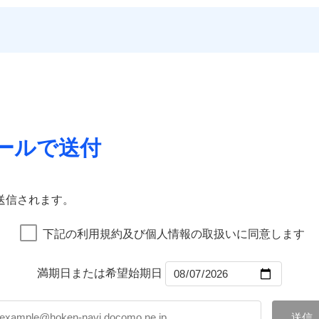
いのサポート24
一
する際の無料の「リフォーム相談サービス」、「長期優良住宅
金額なし
残存物取片づけ費用
※1
償対象
申込方法
郵
災保険は
ダイレクト型でネット完結のお手続き・リーズナブル
ランキングをもっと見る
ォーム相談サービス
支払方法
年
。
※5地
約に先立ち、当社が提供するドコモスマート保険ナビの利用規約と個人
失火見舞費用
対
のプランに盗難等がついており、
社会問題などを考慮された幅
優良住宅の維持保全サポート
月
※6火
Web（すまいの保険）のお見積もり・お申込みはネットで完
て、以下をご確認ください。
水道管修理費用
臨時費用
用保険金も多く、ダイレクトでありながら充実した補償が魅力
ビス
に損害
地震火災費用
サービス利用規約
始期日
2025/1
損害防止費用
ご案内
ネ
などトータルでカバーし、大切な住まいをお守りします！
店）が
扱いについて（プライバシーポリシー）
クレジットカード
残存物取片づけ費用
申込方法
郵
年割引
※1雑
ギ開け対応など「住まいのアシスタンスサービス」が無料付帯
囲
コンビニ払い
失火見舞費用
説明事項
？
対
汚損に
上半期
新規契約数ランキング
募集文書番号
の状況に応じたさまざまな割引をご用意！
口座振替
水道管修理費用
いの緊急かけつけサービス
銀行振込
地震火災費用
始期日
2026/0
ールで送付
募集文書番号
リッヒ保険会社で
チューリッヒ保
補償内容
社火災保険新規契約者数より算出[
年
月]（ドコモスマート保険ナビ
風災・雹（ひょう）災、雪災
水災
クレジットカード
お見積もり
詳細を見
証券の不発行に関する特約
※1破
囲
コンビニ払い
？
00円）
※2水
※1
口座振替
応、ガ
一
送信されます。
約に先立ち、当社が提供するドコモスマート保険ナビの利用規約と個人
金額なし
※1
の簡易
銀行振込
いのアシスタンスサービス
※2
支払方法
年
て、以下をご確認ください。
破損・汚損
す。弊
風災・雹（ひょう）災、雪災
水災
月
下記の利用規約及び個人情報の取扱いに同意します
受付。
サービス利用規約
臨時費用
ドコモスマート保険ナビ編集部の評価
説明事項
B見積もり+メールアドレス登録
向かい
ランキングをもっと見る
扱いについて（プライバシーポリシー）
飛来・衝突
ら4営業日+1日以降、お客さま
損害防止費用
間は9
ネ
済した時点で保険のお申し込
満期日または希望始期日
残存物取片づけ費用
※3ク
申込方法
郵
グを組み、「高品質な修理」と「保険金のお支払」をワンセッ
完了となります。
いが可
破損・汚損
失火見舞費用
※2
対
在で、お申込みはPC・スマホで24時間受付可能です。住宅ト
くは各
水道管修理費用
※3
クレジットカード
※3
確認く
まわり、玄関カギの紛失、ハチの巣駆除等の住宅トラブルに対応