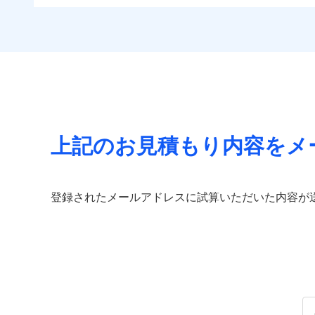
免責金額（自己負担
すま
住まいをメンテナンス
免責
付帯される費用の補
チューリッヒのネット火
額）
リフ
ビス」をご提供します
償
付帯サービス
見積もりや保険会社とのご契
する補償に加え、すべて
長期
お家ドクター火災保険
必要があります。詳細につい
イチオシ
02
POINT
見舞金など付帯される費
サー
ドコモスマート保険ナビ
火災、自然災害、盗難
当社による個人情報の取
付帯される費用保険
適用される割引
建築
水まわりトラブル、カ
金
補償の範
03
POINT
払込方法
補償の対象やお客さま
付帯サービス
住ま
上記のお見積もり内容をメ
チュー
当
火災
保険
落雷
適用される割引
補償の範
03
POINT
（5
破裂・爆発
払込方法
免責金額（自己負担
登録されたメールアドレスに試算いただいた内容が
見積もりや保険会社とのご契
免責
額）
その他条件
住ま
必要があります。詳細につい
盗難
水濡れ
火災
ドコモスマート保険ナビ
騒擾（じょう）
落雷
WE
当社による個人情報の取
外部からの落下・
破裂・爆発
後か
備考
が決
付帯される費用保険
全国の優良工務店とタッ
みと
金
盗難
す。補償の選択は自由自
水濡れ
いのサポート24」は水
騒擾（じょう）