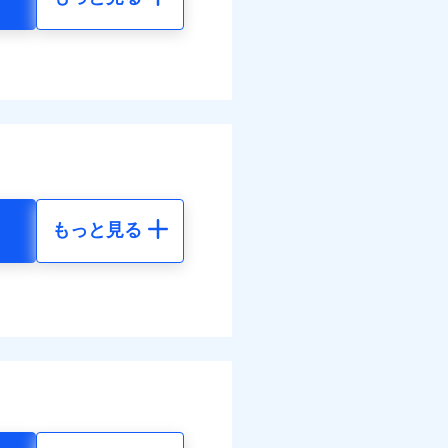
もっと見る
地震 5年
45
61,880
円
円
38
20,630
円
円