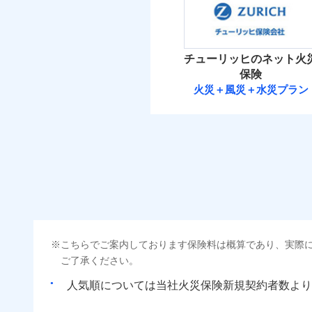
補償の範
03
POINT
（5
破裂・爆発
払込方法
保険料（
01
POINT
免責金額（自己負担
免責
イチオシ
額）
02
その他条件
POINT
住ま
盗難
火災 1
水濡れ
火災
チューリッヒのネット火
ソニー損保の新ネット火
騒擾（じょう）
落雷
WE
保険
外部からの落下・
破裂・爆発
後か
しかも「地震上乗せ特約
備考
28
建物
火災＋風災＋水災プラン
が決
れます（一部損は対象外
付帯される費用保険
チューリッヒ保
みと
金
盗難
水濡れ
9
家財
騒擾（じょう）
チューリッヒ保険会
外部からの落下・
補償の範
03
POINT
払込方法
保険料（
01
POINT
ソニー損保の新ネット
その他付帯される費
用の補償
イチオシ
しかも、「地震上乗せ
02
POINT
火災
火災 1
落雷
イン
まさかのときも安心！
破裂・爆発
当
適用される割引
指定
こちらでご案内しております保険料は概算であり、実際
35
トで提供する火災保険
建物
免責金額（自己負担
免責
建築
ご了承ください。
額）
お客さまのニーズから
盗難
水濡れ
引が充実！
人気順については当社
新規契約者数より
その他条件
指定
11
家財
騒擾（じょう）
大切な住まいを守るた
外部からの落下・