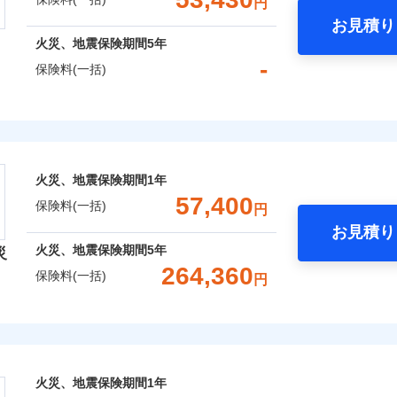
円
Web（すまいの保険）のお見積もり・お申込みはネットで完
お見積り
年
地震 1年
火災 5年
火災、地震保険期間
5年
などトータルでカバーし、大切な住まいをお守りします！
-
保険料(一括)
,030
13,200
160,7
建物
円
円
ギ開け対応など「住まいのアシスタンスサービス」が無料付帯
囲
？
上半期
新規契約数ランキング
の状況に応じたさまざまな割引をご用意！
険株式会社
,817
4,400
38,2
家財
円
円
社火災保険新規契約者数より算出[
年
月]（ドコモスマート保険ナビ
風災・雹（ひょう）災、雪災
水災
式会社のおすすめポイント
囲
火災、地震保険期間
1年
？
一括）内訳
※1
57,400
保険料(一括)
円
破損・汚損
お見積り
年
地震 1年
火災 5年
風災・雹（ひょう）災、雪災
水災
火災、地震保険期間
5年
災
災保険は、補償の組合せが自由だから、必要な補償に絞って選
264,360
ランキングをもっと見る
保険料(一括)
飛来・衝突
円
（全半損時のみ）」で、地震の被害にも火災保険の保険金額に対
,080
13,200
建物
円
円
）。
険会社
破損・汚損
,750
4,400
家財
円
円
社のおすすめポイント
飛来・衝突
囲
？
火災、地震保険期間
1年