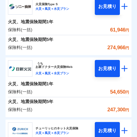
補償の範囲
？
03
POINT
ソニー損保の新ネット火災保険は、補償の組合せが自
火災保険Type S
お見積り
火災＋風災＋水災プラン
0
7,750
4,400
チューリッヒ保険会社のおすすめポイント
家財
円
由だから、必要な補償に絞って選べます。
円
円
火災
風災・雹（ひょ
しかも「地震上乗せ特約（全半損時のみ）」で、地震
落雷
う）災、雪災
火災、地震保険期間
1年
保険料（一括）内訳
01
火災
風災・雹（ひょ
POINT
破裂・爆発
の被害にも火災保険の保険金額に対して最大100％で備
落雷
う）災、雪災
61,946
保険料(一括)
円
破裂・爆発
えられます（一部損は対象外）。
水災
盗難
火災 1年
地震 1年
火災、地震保険期間
5年
ランキングをもっと見る
水濡れ
※1
水災
盗難
騒擾（じょう）
274,966
保険料(一括)
円
水濡れ
外部からの落下・
破損・汚損
イチオシ
02
POINT
補償の範囲
？
0
03
30,550
13,200
POINT
建物
円
円
円
騒擾（じょう）
飛来・衝突
ソニー損害保険株式会社
外部からの落下・
破損・汚損
うち
飛来・衝突
まさかのときも安心！全国の優良工務店とタッグを
お
家
ドクター火災保険Web
お見積り
0
9,250
4,400
ソニー損害保険株式会社のおすすめポイント
家財
円
組み、「高品質な修理」と「保険金のお支払」をワ
円
円
火災＋風災＋水災プラン
火災
風災・雹（ひょ
落雷
う）災、雪災
ンセットで提供する火災保険です。
火災、地震保険期間
1年
保険料（一括）内訳
01
補償内容
破裂・爆発
POINT
お客さまのニーズから補償を考え、設計することで
54,650
保険料(一括)
円
合理的な保険料を実現することができます。さらに
水災
盗難
火災 1年
地震 1年
火災、地震保険期間
5年
上半期
新規契約数ランキング
水濡れ
各種割引が充実！
免責金額（自己負
免責金額なし
※2
騒擾（じょう）
247,300
保険料(一括)
担額）
円
補償内容
大切な住まいを守るための各種サポート機能をご用
外部からの落下・
破損・汚損
イチオシ
02
POINT
0
34,320
13,200
建物
円
円
円
当社火災保険新規契約者数より算出[
年
飛来・衝突
月]（ドコモスマート保険
意、住宅トラブル応急サービス「すまいのサポート
日新火災海上保険株式会社
臨時費用
ナビ調べ）
24」、住まいをメンテナンスする際の無料の「リフ
火災、自然災害、盗難などトータルでカバーし、大
チューリッヒのネット火災保険
お見積り
損害防止費用
免責金額（自己負
火災＋風災＋水災プラン
免責金額なし
0
ォーム相談サービス」、「長期優良住宅の維持保全
10,026
4,400
日新火災海上保険株式会社のおすすめポイント
※1
家財
円
切な住まいをお守りします！
円
円