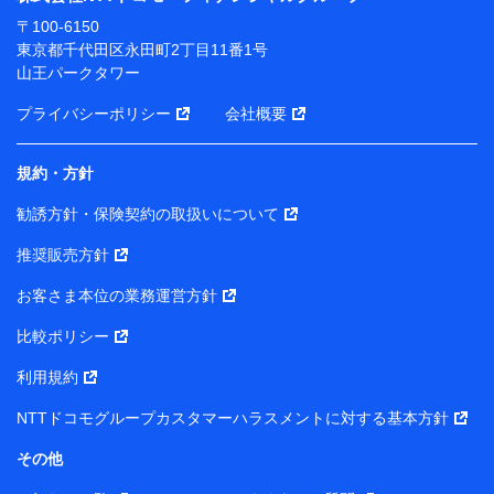
ります。
〒100-6150
※ dポイントクラブ会員ではないお客さま（2019年12
東京都千代田区永田町2丁目11番1号
月11日以降、一度もdポイントクラブ会員であったこと
山王パークタワー
がないお客さまに限る）に関する、2019年12月10日以
前に取得した個人データは、こちら の利用目的の範囲内
プライバシーポリシー
会社概要
に限って共同利用します。
規約・方針
当社は株式会社NTTドコモ・フィナンシャルグループ
との間で、以下のとおり個人データを共同利用しま
勧誘方針・保険契約の取扱いについて
す。
推奨販売方針
【共同して利用される利用データの項目】
当社または株式会社NTTドコモ・フィナンシャルグルー
お客さま本位の業務運営方針
プがサービス提供等を通じて取得した、以下の情報など
比較ポリシー
の個人データ
基本情報
利用規約
氏名、電話番号、メールアドレス、お客さまの識別子、属
NTTドコモグループカスタマーハラスメントに対する基本方針
性、連絡先、dポイントサービスのご利用に関する情報。例
として、dポイントカード番号、性別、年齢、家族構成、住
その他
所、dポイント残高、dポイント利用履歴などが含まれます。
利用情報