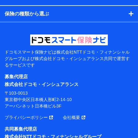
コンサルティングサービスの実施のため
アンケートやキャンペーン等の実施のため
保険の種類から選ぶ
上記に係る案内・手続き・管理等付帯業務を行うため
【当該個人データの管理について責任を有する者の名
称・住所・代表者名】
当該個人データを取り扱う各共同利用者（詳細は次のと
おり）
ドコモスマート保険ナビは
株式会社NTTドコモ・フィナンシャル
東京都千代田区永田町2丁目11番1号 山王パークタワー
グループおよび
株式会社ドコモ・インシュアランス共同で
運営す
株式会社NTTドコモ 代表取締役社長 前田 義晃
るサービスです
東京都中央区日本橋人形町2-14-10 アーバンネット日
募集代理店
本橋ビル 3F
株式会社ドコモ・インシュアランス
株式会社ドコモ・インシュアランス 代表取締役社
〒103-0013
長 吉村 忠義
東京都中央区日本橋人形町2-14-10
アーバンネット日本橋ビル3F
※ 当社および株式会社NTTドコモは、お客さまの情報
を利用させていただくにあたっては、「NTTドコモ パー
プライバシーポリシー
会社概要
ソナルデータ憲章」に定める行動原則を順守します 。
※ パーソナルデータダッシュボードの「第三者提供の
共同募集代理店
管理」の設定状態にかかわらず、共同利用する場合があ
株式会社NTTドコモ・フィナンシャルグループ