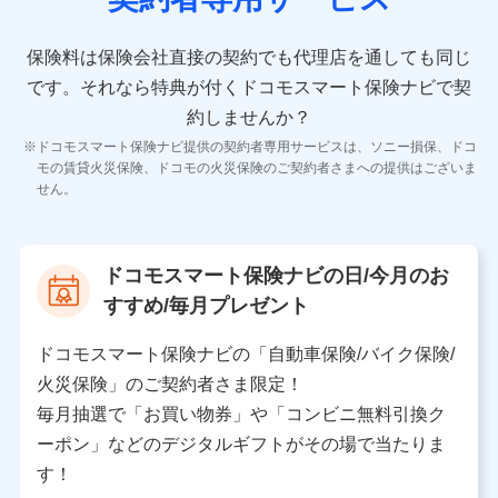
10.受託業務の 個人情報
受託業務の遂行およびこれらに準ずる業務の遂行のため
保険料は保険会社直接の契約でも代理店を通しても同じ
です。
それなら特典が付くドコモスマート保険ナビで契
11.マイカー通勤管理クラウド並びに法人向けASPサー
ビスに関してのお問い合わせ情報
約しませんか？
各種お問い合わせに対応するため
ドコモスマート保険ナビ提供の契約者専用サービスは、ソニー損保、ドコ
当社のサービスに関する情報提供や、皆様に有用なお知らせ
モの賃貸火災保険、ドコモの火災保険のご契約者さまへの提供はございま
をお送りするため
せん。
アンケートの送付のため
当社のサービスや媒体の運営改善に必要なデータを解析し、
分析するため
当社の対応品質向上やお問い合わせ内容の正確な把握のため
ドコモスマート保険ナビの日/今月のお
個人情報保護管理者の職名、連絡先
すすめ/毎月プレゼント
株式会社ドコモ・インシュアランス 営業部長
〒103-0013 東京都中央区日本橋人形町2-14-10 アー
ドコモスマート保険ナビの「自動車保険/バイク保険/
バンネット日本橋ビル 3F
火災保険」のご契約者さま限定！
株式会社ドコモ・インシュアランス
毎月抽選で「お買い物券」や「コンビニ無料引換ク
ーポン」などのデジタルギフトがその場で当たりま
個人情報の第三者提供について
す！
当社ではご本人の同意がある場合または法令に基づく場