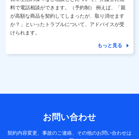
利用情報
料で電話相談ができます。（予約制） 例えば、「親
当社又は株式会社NTTドコモが提供する各種サービスなどの
ご契約・ご利用などに関する情報。例として、当社又は株式
が高額な商品を契約してしまったが、取り消せます
会社NTTドコモが提供する各種サービスのご契約状態・ご利
か？」といったトラブルについて、アドバイスが受
用履歴インターネット利用時の行動に関する情報、アプリケ
ーション利用時の行動に関する情報、購入されたサービスや
けられます。
商品の名称・購入場所・決済に関する情報、アンケートの回
答に関する情報などが含まれます。
もっと見る
保険関連サービス情報
当社又は株式会社NTTドコモが提供する保険関連サービスに
関して取得し、又は保有する情報。例として、見積請求受付
時、資料請求受付時又はユーザー登録受付時に提供いただい
た情報（氏名、住所、生年月日、性別、保険契約者と被保険
者の関係、保険加入の目的、保険商品の内容、保険料、保険
料のお支払方法、車のメーカーや走行距離などの情報、建物
の構造や築年数などの情報、ペットの種類や年齢など）及び
お客様との応対記録 （お客様に提示した比較見積の試算結
果情報、メールマガジンを提供した際のメール内容や送信履
歴の情報及び保険の更改案内等を提供した際のメール内容や
送信履歴などの情報）が含まれます。
お問い合わせ
保険契約情報
当社又は株式会社NTTドコモが取得し、又は保有する保険契
約に関する情報。例として、保険契約者及び被保険者の氏
契約内容変更、事故のご連絡、その他のお問い合わせは
名、住所、生年月日、性別、保険契約者と被保険者の関係、