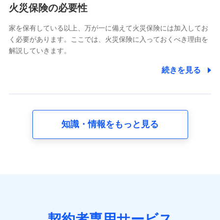
電話対応の品質向上およびお問合せ内容の正確な把握のため
火災保険の必要性
家を保有している以上、万が一に備えて火災保険には加入してお
6.採用応募者の個人情報
く必要があります。ここでは、火災保険に入っておくべき理由を
採用選考および入社手続を実施するため
解説していきます。
7.社員（従業者）の個人情報
続きを見る
人事･勤怠･健康・労務等の管理、給与支給、福利厚生・採用
退職関連処理等の各種手続きのため、当社と従業員または従
業員同士の連絡のため
知識・情報をもっと見る
8.取引先個人情報
取引先としての選定業務、営業情報の提供業務、契約締結手
続き業務、取引管理業務、およびこれらに準ずる業務の遂行
のため
9.お問い合わせ情報
各種お問い合わせに対応するため
契約者専用サービス