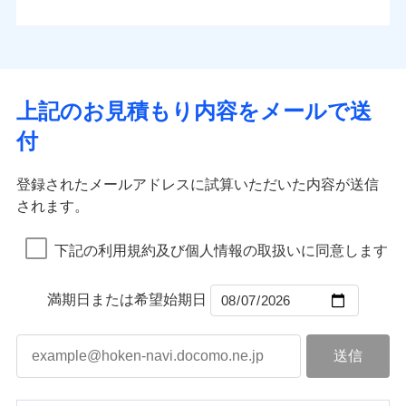
払込方法
お客さまのニーズから補償を考え、設計することで
水道管修理費用
※4
対面
口座振替
合理的な保険料を実現することができます。さらに
水災
盗難
地震火災費用
※5
銀行振込
上半期
新規契約数ランキング
水濡れ
各種割引が充実！
免責金額（自己負
始期日
2025/10/01
※1
免責金額なし
※1
騒擾（じょう）
担額）
補償内容
その他付帯される
大切な住まいを守るための各種サポート機能をご用
外部からの落下・
破損・汚損
一括払
イチオシ
02
修理付帯費用
POINT
費用の補償
当社火災保険新規契約者数より算出[
年
飛来・衝突
月]（ドコモスマート保険
意、住宅トラブル応急サービス「すまいのサポート
※1水災料率は最低リスク区分を適用
支払方法
年払い
上記のお見積もり内容をメールで送
臨時費用
ナビ調べ）
説明事項
※2雑危険（盗難を除く）および破汚
24」、住まいをメンテナンスする際の無料の「リフ
火災、自然災害、盗難などトータルでカバーし、大
月払い
損害防止費用
免責金額（自己負
損において、自己負担額5万円
インターネット割引
付
免責金額なし
ォーム相談サービス」、「長期優良住宅の維持保全
※1
切な住まいをお守りします！
担額）
残存物取片づけ費用
適用される割引
指定工務店割引
付帯される費用の
サポートサービス」をご提供します。
ネット申込
水まわりトラブル、カギ開け対応など「住まいのア
補償
募集文書番号
失火見舞費用
建築年割引
申込方法
郵送
登録されたメールアドレスに試算いただいた内容が送信
お家ドクター火災保険Web（すまいの保険）のお見
臨時費用
シスタンスサービス」が無料付帯
水道管修理費用
対面
されます。
積もり・お申込みはネットで完結！
損害防止費用
その他条件
指定工務店特約
補償の対象やお客さまの状況に応じたさまざまな割
※6
地震火災費用
上半期
新規契約数ランキング
ランキングをもっと見る
残存物取片づけ費用
付帯される費用保
引をご用意！
始期日
2026/08/01
険金
下記の利用規約及び個人情報の取扱いに同意します
失火見舞費用
すまいのサポート24
適用される割引
建築年割引
補償の範囲
？
03
POINT
当社火災保険新規契約者数より算出[
年
月]（ドコモスマート保険
水道管修理費用
リフォーム相談サービス
付帯サービス
※1破損・汚損の免責額5万円
ナビ調べ）
ドコモスマート保険ナビ編集部の評価
補償の範囲
付帯サービス
住まいの緊急かけつけサービス
地震火災費用
長期優良住宅の維持保全サポートサー
？
03
満期日または希望始期日
POINT
※2水まわりトラブル、カギ開け対
ビス
応、ガラス破損の場合に60分までの
火災
風災・雹（ひょ
簡易作業無料でご提供いたします。弊
保険証券の不発行に関する特約（500
クレジットカード
ソニー損保の新ネット火災保険は、補償の組合せが
適用される割引
落雷
う）災、雪災
社提携業者にて24時間365日受付。受
円）
クレジットカード
コンビニ払い
火災
補償内容
風災・雹（ひょ
破裂・爆発
自由だから、必要な補償に絞って選べます。
払込方法
付後、専門業者が対応に向かいます。
落雷
コンビニ払い
う）災、雪災
説明事項
口座振替
払込方法
ガラス破損の対応時間は9時～20時と
しかも、「地震上乗せ特約（全半損時のみ）」で、
破裂・爆発
その他条件
住まいのアシスタンスサービス
※2
口座振替
水災
銀行振込
盗難
なります。