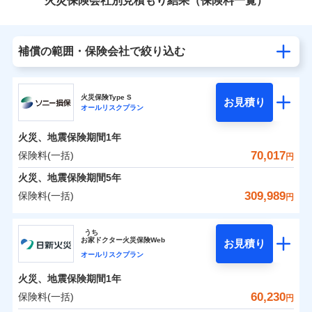
火災保険会社別見積もり結果（保険料一覧）
補償の範囲・保険会社で絞り込む
火災保険Type S
お見積り
オールリスクプラン
火災、地震保険期間
1年
70,017
保険料(一括)
円
火災、地震保険期間
5年
309,989
保険料(一括)
円
ソニー損害保険株式会社
うち
お
家
ドクター火災保険Web
お見積り
ソニー損害保険株式会社のおすすめポイント
オールリスクプラン
火災、地震保険期間
1年
保険料（一括）内訳
01
POINT
60,230
保険料(一括)
円