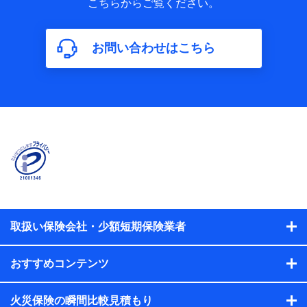
こちらからご覧ください。
保険加入の目的、保険商品の内容、保険料、保険料のお支払
方法、車のメーカーや走行距離などの情報、建物の構造や築
年数などの情報、ペットの種類や年齢などの情報などが含ま
お問い合わせはこちら
れます。
【共同して利用する者の範囲】
当社
株式会社NTTドコモ
【利用する者の利用目的】
当社又は株式会社NTTドコモが提供する保険関連サービスに
おけるユーザ登録受付および管理のため
当社又は株式会社NTTドコモと取引のあるもしくは委託を受
けている保険会社・提携会社の保険その他に関する情報を提
供するため、また維持管理等の委託業務遂行のため、またそ
れらに付帯、関連する当社、株式会社NTTドコモおよび提携
会社のサービスを案内、提供するため
取扱い保険会社・少額短期保険業者
（各サービスで取得したサービス利用履歴、ウェブサイトの
閲覧履歴、購買履歴、ご契約内容等のパーソナルデータを分
おすすめコンテンツ
析して、お客さまの趣味・嗜好・傾向に応じたサービス・商
品等に関するご提案や広告の配信等を行うことがありま
す。）
火災保険の瞬間比較見積もり
各種セミナーの開催のため