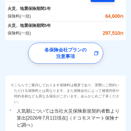
担額）
残存物取片づけ費用
付帯される費用の
サポートサービス」をご提供します。
水まわりトラブル、カギ開け対応など「住まいのア
補償
火災、地震保険期間
1年
失火見舞費用
保険料（一括）内訳
01
POINT
お家ドクター火災保険Web（すまいの保険）のお見
臨時費用
シスタンスサービス」が無料付帯
水道管修理費用
64,600
保険料(一括)
円
積もり・お申込みはネットで完結！
損害防止費用
補償の対象やお客さまの状況に応じたさまざまな割
地震火災費用
火災 1年
地震 1年
火災、地震保険期間
5年
上半期
新規契約数ランキング
ランキングをもっと見る
残存物取片づけ費用
付帯される費用保
引をご用意！
297,510
保険料(一括)
険金
円
失火見舞費用
適用される割引
建築年割引
イチオシ
02
POINT
補償の範囲
0
27,350
13,200
？
03
建物
円
POINT
円
円
当社火災保険新規契約者数より算出[
年
月]（ドコモスマート保険
水道管修理費用
チューリッヒ保険会社
ナビ調べ）
補償の範囲
付帯サービス
住まいの緊急かけつけサービス
地震火災費用
？
03
POINT
各保険会社プランの
ソニー損保の新ネット火災保険は、補償の組合せが自
注意事項
0
9,700
4,400
チューリッヒ保険会社のおすすめポイント
家財
円
由だから、必要な補償に絞って選べます。
円
円
火災
風災・雹（ひょ
保険証券の不発行に関する特約（500
クレジットカード
適用される割引
しかも「地震上乗せ特約（全半損時のみ）」で、地震
落雷
う）災、雪災
円）
コンビニ払い
保険料（一括）内訳
01
火災
補償内容
風災・雹（ひょ
POINT
破裂・爆発
払込方法
の被害にも火災保険の保険金額に対して最大100％で備
落雷
う）災、雪災
口座振替
破裂・爆発
えられます（一部損は対象外）。
その他条件
住まいのアシスタンスサービス
※2
水災
銀行振込
盗難
火災 1年
地震 1年
こちらでご案内しております保険料は概算であり、実際にご契約い
ランキングをもっと見る
水濡れ
免責金額（自己負
免責金額なし
ただける保険料とは異なります。また保険会社によって補償内容や
水災
※2
盗難
騒擾（じょう）
WEB見積もり+メールアドレス登録後
担額）
一括払
水濡れ
外部からの落下・
特約名称なども異なる場合がございます。あらかじめご了承くださ
破損・汚損
イチオシ
02
POINT
から4営業日+1日以降、お客さまが決
補償の範囲
？
0
03
35,500
13,200
POINT
建物
円
円
円
備考
騒擾（じょう）
飛来・衝突
支払方法
い。
年払い
済した時点で保険のお申し込みと完了
外部からの落下・
破損・汚損
臨時費用
となります。
月払い
飛来・衝突
まさかのときも安心！全国の優良工務店とタッグを
人気順については当社
新規契約者数より
損害防止費用
0
11,500
4,400
家財
円
組み、「高品質な修理」と「保険金のお支払」をワ
円
円
算出[
年
月
日現在]（ドコモスマート保険ナ
火災
風災・雹（ひょ
残存物取片づけ費用
付帯される費用保
ネット申込
クレジットカード
※3
落雷
う）災、雪災
ンセットで提供する火災保険です。
ビ調べ）
険金
失火見舞費用
※3
補償内容
破裂・爆発
申込方法
郵送
コンビニ払い