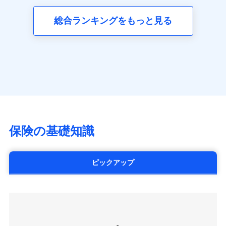
三井ダイレクト損害保険株式会社
全国の優良工務店とタッグを組み、「高品質な修理」
同意いただく必要があります。詳細について、以下をご確
ネット申込
募集文書番号
(https://www.mitsui-direct.co.jp/)
見積もりや保険会社とのご契約に先立ち、当社が提供する
認ください。
と「保険金のお支払」をワンセットで提供する火災保
総合ランキングをもっと見る
申込方法
郵送
ドコモスマート保険ナビの利用規約と個人情報の取扱いに
険です。補償の選択は自由自在で、お申込みはPC・ス
ドコモスマート保険ナビサービス利用規約
対面
同意いただく必要があります。詳細について、以下をご確
■生命保険
マホで24時間受付可能です。住宅トラブル応急サービ
当社による個人情報の取扱いについて（プライバシー
認ください。
アクサ生命保険株式会社
ス「すまいのサポート24」は水まわり、玄関カギの紛
ポリシー）
始期日
2024/10/01
（https://www.axa.co.jp/）
ドコモスマート保険ナビサービス利用規約
失、ハチの巣駆除等の住宅トラブルに対応していま
SBI生命保険株式会社（https://www.sbilife.co.jp/）
当社による個人情報の取扱いについて（プライバシー
す。さらに大切な住まいを守るための各種サポート機
※1損害割合が30%未満の場合は定率
FWD生命保険株式会社
ドコモスマート保険ナビ編集部の評価
ポリシー）
払、水災料率は最低リスク区分を適用
能をご用意。住まいをメンテナンスする際の無料の
（https://www.fwdlife.co.jp/）
※2失火見舞費用の取扱いはなし
「リフォーム相談サービス」、「長期優良住宅の維持
ソニー生命保険株式会社
※3水道管修理費用の取扱いはなし
チューリッヒのネット火災保険は
ダイレクト型でネッ
保全サポートサービス」をご提供しています。
（https://www.sonylife.co.jp）
説明事項
※4地震火災費用の取扱いはなし
ト完結のお手続き・リーズナブルな保険料
に加え、
火
SOMPOひまわり生命保険株式会社
保険の基礎知識
※5火災・風災等の事故により建物に
災に対する補償に加え、すべてのプランに盗難等がつ
（https://www.himawari-life.co.jp/）
損害が生じたとき、日新火災がご案内
いており、
社会問題などを考慮された幅広い補償が特
する修理業者（指定工務店）が建物の
第一ネオ生命保険株式会社
修理を行います。
長です。
失火見舞金など付帯される費用保険金も多
（https://neofirst.co.jp/）
ピックアップ
く、ダイレクトでありながら充実した補償が魅力で
大樹生命保険株式会社（https://www.taiju-
日新火災海上保険株式会社で
募集文書番号
life.co.jp）
お見積もり
す。
太陽生命保険株式会社（https://www.taiyo-
seimei.co.jp）
見積もりや保険会社とのご契約に先立ち、当社が提供する
チューリッヒ生命保険株式会社
ドコモスマート保険ナビの利用規約と個人情報の取扱いに