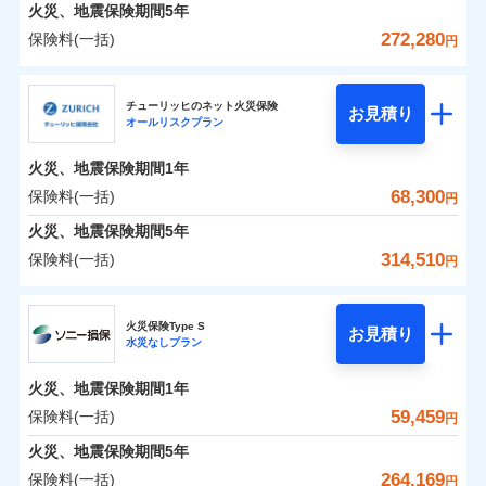
火災 1年
地震 1年
火災、地震保険期間
5年
272,280
保険料(一括)
円
0
39,734
13,200
建物
円
円
円
日新火災海上保険株式会社
チューリッヒのネット火災保険
お見積り
オールリスクプラン
0
12,683
4,400
日新火災海上保険株式会社のおすすめポイント
家財
円
円
円
火災、地震保険期間
1年
保険料（一括）内訳
01
POINT
68,300
保険料(一括)
円
火災 1年
地震 1年
火災、地震保険期間
5年
314,510
保険料(一括)
円
イチオシ
02
POINT
0
31,430
13,200
建物
円
円
円
チューリッヒ保険会社
ソニー損保の新ネット火災保険は、補償の組合せが自
火災保険Type S
お見積り
水災なしプラン
0
11,200
4,400
チューリッヒ保険会社のおすすめポイント
家財
円
由だから、必要な補償に絞って選べます。
円
円
しかも「地震上乗せ特約（全半損時のみ）」で、地震
火災、地震保険期間
1年
保険料（一括）内訳
01
POINT
の被害にも火災保険の保険金額に対して最大100％で備
59,459
保険料(一括)
円
えられます（一部損は対象外）。
火災 1年
地震 1年
火災、地震保険期間
5年
264,169
保険料(一括)
円