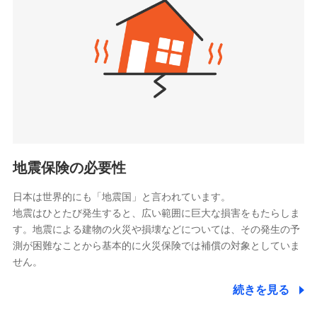
（https://www.zurichlife.co.jp/）
同意いただく必要があります。詳細について、以下をご確
東京海上日動あんしん生命保険株式会社
チューリッヒ保険会社で
認ください。
ドコモスマート保険ナビ編集部の評価
（https://www.tmn-anshin.co.jp/）
お見積もり
ドコモスマート保険ナビサービス利用規約
なないろ生命保険株式会社
（https://www.nanairolife.co.jp/）
当社による個人情報の取扱いについて（プライバシー
チューリッヒ保険会社の
全国の優良工務店とタッグを組み、「高品質な修理」
ポリシー）
日本生命保険相互会社
詳細を見る
と「保険金のお支払」をワンセットで提供する火災保
（https://www.nissay.co.jp）
険です。補償の選択は自由自在で、お申込みはPC・ス
はなさく生命保険株式会社
マホで24時間受付可能です。住宅トラブル応急サービ
見積もりや保険会社とのご契約に先立ち、当社が提供する
（https://www.life8739.co.jp/）
ドコモスマート保険ナビの利用規約と個人情報の取扱いに
ス「すまいのサポート24」は水まわり、玄関カギの紛
マニュライフ生命保険株式会社
同意いただく必要があります。詳細について、以下をご確
失、ハチの巣駆除等の住宅トラブルに対応していま
（https://www.manulife.co.jp/）
地震保険の必要性
認ください。
す。さらに大切な住まいを守るための各種サポート機
三井住友海上あいおい生命保険株式会社
ドコモスマート保険ナビサービス利用規約
能をご用意。住まいをメンテナンスする際の無料の
（https://www.msa-life.co.jp/）
日本は世界的にも「地震国」と言われています。
メットライフ生命株式会社
当社による個人情報の取扱いについて（プライバシー
「リフォーム相談サービス」、「長期優良住宅の維持
地震はひとたび発生すると、広い範囲に巨大な損害をもたらしま
(https://www.metlife.co.jp/)
ポリシー）
保全サポートサービス」をご提供しています。
す。地震による建物の火災や損壊などについては、その発生の予
メディケア生命保険株式会社
測が困難なことから基本的に火災保険では補償の対象としていま
（https://www.medicarelife.com/）
せん。
■少額短期保険
続きを見る
株式会社アシロ少額短期保険
日新火災海上保険株式会社で
(https://kailash.co.jp/)