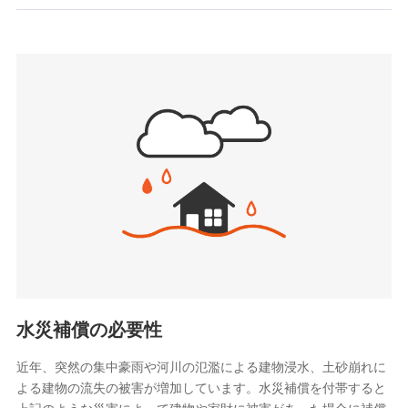
お見積もり
SBIいきいき少額短期保険会社 (https://www.i-
sedai.com/)
見積もりや保険会社とのご契約に先立ち、当社が提供する
SBIペット少額短期保険株式会社
ドコモスマート保険ナビの利用規約と個人情報の取扱いに
(https://www.sbipet-ssi.co.jp/)
同意いただく必要があります。詳細について、以下をご確
SBIリスタ少額短期保険会社
認ください。
(https://www.jishin.co.jp/)
スマートプラス少額短期保険株式会社
ドコモスマート保険ナビサービス利用規約
（https://www.smartplus-insurance.com/）
当社による個人情報の取扱いについて（プライバシー
チューリッヒ少額短期保険株式会社
ポリシー）
(https://www.zurichssi.co.jp/)
Tokio Marine X少額短期保険株式会社
(https://www.tokiomarine-x.co.jp/)
ペットメディカルサポート株式会社
(https://pshoken.co.jp/)
リトルファミリー少額短期保険株式会社
(https://www.littlefamily-ssi.com/)
水災補償の必要性
2.共同募集を行う代理店から受領する個人情報
近年、突然の集中豪雨や河川の氾濫による建物浸水、土砂崩れに
よる建物の流失の被害が増加しています。水災補償を付帯すると
郵便、電話、およびＥメール等により、当社と取引のあるも
しくは委託を受けている保険会社・提携会社の保険その他に