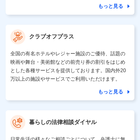
合を除き、第三者に提供いたしません。
もっと見る
業務の委託
当社は利用目的の達成に必要な範囲内において個人情報
クラブオフプラス
の取り扱いの全部または一部を委託する場合がありま
す。
全国の有名ホテルやレジャー施設のご優待、話題の
個人データの共同利用
映画や舞台・美術館などの前売り券の割引をはじめ
とした各種サービスを提供しております。国内外20
当社は株式会社NTTドコモとの間で、以下のとおり個
人データを共同利用します。
万以上の施設やサービスでご利用いただけます。
【共同して利用される利用データの項目】
もっと見る
当社又は株式会社NTTドコモがサービス提供等を通じて
取得した、以下の情報などの個人データ
基本情報
氏名、電話番号、メールアドレス、お客さまの識別子、属
暮らしの法律相談ダイヤル
性、連絡先、dポイントサービスのご利用に関する情報。例
として、dポイントカード番号、性別、年齢、家族構成、住
所、dポイント残高、dポイント利用履歴などが含まれます。
日常生活の様々なご相談ごとについて、弁護士に無