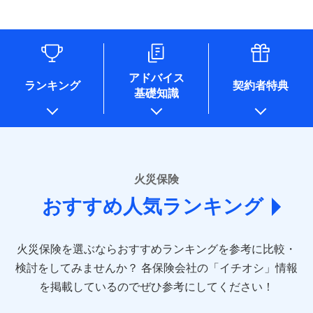
す。
連する当社および提携会社のサービスを案内、提供するため
象となる場合があります。）
水道管修理費用
リフォーム相談サービス
ドコモスマート保険ナビ編集部の評価
（なお、当社は複数の保険会社と取引があり、取得した個人
付帯サービス
※1破損・汚損の免責額5万円
※5地震火災費用の取扱いはなし
付帯サービス
住まいの緊急かけつけサービス
地震火災費用
長期優良住宅の維持保全サポートサー
情報を取引のある他の保険会社の商品・サービスをご提案す
※2水まわりトラブル、カギ開け対
※6火災・風災等の事故により建物に
ビス
るために利用させていただくことがあります。）
応、ガラス破損の場合に60分までの
損害が生じたとき、日新火災がご案内
ソニー損保の新ネット火災保険は、補償の組合せが
各種セミナーの開催のため
簡易作業無料でご提供いたします。弊
保険証券の不発行に関する特約（500
クレジットカード
する修理業者（指定工務店）が建物の
適用される割引
自由だから、必要な補償に絞って選べます。
コンサルティングサービスの実施のため
社提携業者にて24時間365日受付。受
円）
クレジットカード
修理を行います。
コンビニ払い
アドバイス
補償内容
チューリッヒ保険会社で
アンケートやキャンペーン等の実施のため
払込方法
付後、専門業者が対応に向かいます。
ランキング
契約者特典
しかも、「地震上乗せ特約（全半損時のみ）」で、
コンビニ払い
説明事項
口座振替
基礎知識
上記に係る案内・手続き・管理等付帯業務を行うため
お見積もり
払込方法
ガラス破損の対応時間は9時～20時と
その他条件
住まいのアシスタンスサービス
地震の被害にも最大100％で備えられます。
※2
募集文書番号
口座振替
銀行振込
* 当社が委託を受けている保険会社の情報は、保険会社
なります。
免責金額（自己負
銀行振込
※3クレジットカード会社の分割払い
のホームページに掲載しておりますので、ご確認くださ
チューリッヒ保険会社の
免責金額なし
WEB見積もり+メールアドレス登録後
担額）
が可能なことがあります。詳しくは各
一括払
詳細を見る
い。
から4営業日+1日以降、お客さまが決
クレジットカード会社にご確認くださ
備考
一括払
支払方法
年払い
済した時点で保険のお申し込みと完了
い。
臨時費用
支払方法
年払い
■損害保険
となります。
月払い
火災保険
見積もりや保険会社とのご契約に先立ち、当社が提供する
ソニー損害保険株式会社で
損害防止費用
月払い
あいおいニッセイ同和損害保険株式会社
募集文書番号
ドコモスマート保険ナビの利用規約と個人情報の取扱いに
お見積もり
ドコモスマート保険ナビ編集部の評価
残存物取片づけ費用
付帯される費用保
おすすめ人気ランキング
(https://www.aioinissaydowa.co.jp/)
ネット申込
クレジットカード
※3
同意いただく必要があります。詳細について、以下をご確
険金
失火見舞費用
ネット申込
アクサ損害保険株式会社 (https://www.axa-
※2
申込方法
郵送
コンビニ払い
認ください。
払込方法
direct.co.jp/)
水道管修理費用
申込方法
郵送
※3
全国の優良工務店とタッグを組み、「高品質な修理」
見積もりや保険会社とのご契約に先立ち、当社が提供する
対面
口座振替
ドコモスマート保険ナビサービス利用規約
火災保険を選ぶならおすすめランキングを参考に比較・
アニコム損害保険株式会社 (https://www.anicom-
地震火災費用
対面
ドコモスマート保険ナビの利用規約と個人情報の取扱いに
※4
と「保険金のお支払」をワンセットで提供する火災保
銀行振込
当社による個人情報の取扱いについて（プライバシー
sompo.co.jp/)
同意いただく必要があります。詳細について、以下をご確
検討をしてみませんか？
始期日
2025/10/01
各保険会社の「イチオシ」情報
険です。補償の選択は自由自在で、お申込みはPC・ス
ポリシー）
東京海上ダイレクト損害保険株式会社
その他付帯される
認ください。
始期日
2024/10/01
一括払
マホで24時間受付可能です。住宅トラブル応急サービ
を掲載しているのでぜひ参考にしてください！
修理付帯費用
ドコモスマート保険ナビ編集部の評価
費用の補償
(https://www.e-design.net/)
説明事項
※1水災料率は最低リスク区分を適用
支払方法
ドコモスマート保険ナビサービス利用規約
年払い
ス「すまいのサポート24」は水まわり、玄関カギの紛
AIG損害保険株式会社
※1破損・汚損、水ぬれは自己負担額