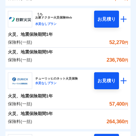
イチオシ
02
POINT
補償の範囲
？
0
03
37,300
13,200
POINT
建物
円
円
円
ソニー損害保険株式会社
うち
まさかのときも安心！全国の優良工務店とタッグを
お
家
ドクター火災保険Web
お見積り
0
13,400
4,400
ソニー損害保険株式会社のおすすめポイント
家財
円
組み、「高品質な修理」と「保険金のお支払」をワ
円
円
水災なしプラン
火災
風災・雹（ひょ
落雷
う）災、雪災
ンセットで提供する火災保険です。
火災、地震保険期間
1年
保険料（一括）内訳
01
破裂・爆発
POINT
お客さまのニーズから補償を考え、設計することで
52,270
保険料(一括)
円
合理的な保険料を実現することができます。さらに
水災
盗難
火災 1年
地震 1年
火災、地震保険期間
5年
水濡れ
各種割引が充実！
※1
騒擾（じょう）
236,760
保険料(一括)
円
大切な住まいを守るための各種サポート機能をご用
外部からの落下・
破損・汚損
イチオシ
02
POINT
0
33,042
13,200
建物
円
円
円
飛来・衝突
意、住宅トラブル応急サービス「すまいのサポート
日新火災海上保険株式会社
24」、住まいをメンテナンスする際の無料の「リフ
火災、自然災害、盗難などトータルでカバーし、大
チューリッヒのネット火災保険
お見積り
水災なしプラン
0
ォーム相談サービス」、「長期優良住宅の維持保全
8,817
4,400
日新火災海上保険株式会社のおすすめポイント
家財
円
切な住まいをお守りします！
円
円
サポートサービス」をご提供します。
水まわりトラブル、カギ開け対応など「住まいのア
火災、地震保険期間
1年
保険料（一括）内訳
01
POINT
お家ドクター火災保険Web（すまいの保険）のお見
シスタンスサービス」が無料付帯
57,400
保険料(一括)
円
積もり・お申込みはネットで完結！
補償の対象やお客さまの状況に応じたさまざまな割
火災 1年
地震 1年
火災、地震保険期間
5年
上半期
新規契約数ランキング
引をご用意！
264,360
保険料(一括)
円
イチオシ
02
POINT
補償の範囲
0
26,920
13,200
？
03
建物
円
POINT
円
円
当社火災保険新規契約者数より算出[
年
月]（ドコモスマート保険
チューリッヒ保険会社
ナビ調べ）