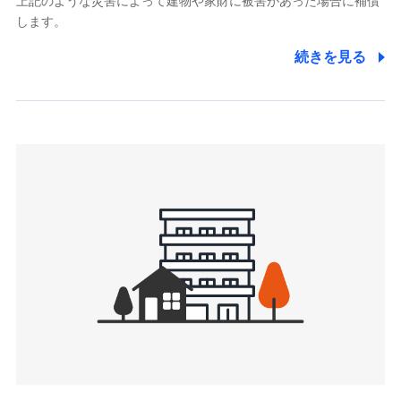
上記のような災害によって建物や家財に被害があった場合に補償
関する情報を提供し、金融商品等の契約を勧奨するため、ま
します。
た維持管理等の委託業務遂行のため、またそれらに付帯、関
連する当社および提携会社のサービスを案内、提供するため
続きを見る
（なお、当社は複数の保険会社と取引があり、取得した個人
情報を取引のある他の保険会社の商品・サービスをご提案す
るために利用させていただくことがあります。）
上記に係る連絡・手続き・管理等付帯業務を行うため
3.セミナー募集サイトから取得した個人情報
各種セミナーの案内、開催のため
上記に係る連絡・手続き・管理等付帯業務を行うため
4.家族・友達紹介にて取得した個人情報
被紹介者への連絡、及び当社と取引のあるもしくは委託を受
けている保険会社・提携会社の保険その他に関する情報を提
供し、金融商品等の契約を勧奨するため
アンケートやキャンペーン等の実施のため
上記に係る連絡・手続き・管理等付帯業務を行うため
5.通話録音にて取得する情報