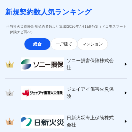
月払い
当社による個人情報の取扱いについて（プライバシー
失、ハチの巣駆除等の住宅トラブルに対応していま
インターネット割引
(https://www.aig.co.jp/sonpo)
5万円 建物が築15年以上または建築
チューリッヒのネット火災保険は
ダイレクト型でネッ
募集文書番号
ポリシー）
す。さらに大切な住まいを守るための各種サポート機
新規契約数人気ランキング
年不明の場合、風災・雹（ひょう）
ＳＢＩ損害保険株式会社
適用される割引
指定工務店割引
ト完結のお手続き・リーズナブルな保険料
に加え、
火
ネット申込
災・雪災の自己負担額は5万円
能をご用意。住まいをメンテナンスする際の無料の
(https://www.sbisonpo.co.jp/)
建築年割引
災に対する補償に加え、すべてのプランに盗難等がつ
申込方法
※2失火見舞費用の取扱いはなし
郵送
「リフォーム相談サービス」、「長期優良住宅の維持
ジェイアイ傷害火災保険株式会社
当社火災保険新規契約者数より算出[2026年7月1日時点]（ドコモスマート
いており、
社会問題などを考慮された幅広い補償が特
※3水道管修理費用の取扱いはなし
対面
保全サポートサービス」をご提供しています。
(https://www.jihoken.co.jp/)
その他条件
指定工務店特約
保険ナビ調べ）
※5
説明事項
（破損・汚損等危険補償特約で補償対
長です。
失火見舞金など付帯される費用保険金も多
ソニー損害保険株式会社
象となる場合があります。）
く、ダイレクトでありながら充実した補償が魅力で
始期日
2026/08/01
総合
一戸建て
マンション
(https://www.sonysonpo.co.jp/)
※4地震火災費用の取扱いはなし
すまいのサポート24
ドコモスマート保険ナビ編集部の評価
す。
※5火災・風災等の事故により建物に
損害保険ジャパン株式会社 (https://www.sompo-
リフォーム相談サービス
付帯サービス
※1盗難、水濡れ、騒擾（じょう）、
損害が生じたとき、日新火災がご案内
japan.co.jp/)
長期優良住宅の維持保全サポートサー
ソニー損害保険株式会
外部からの落下・飛来・衝突は自動付
する修理業者（指定工務店）が建物の
ソニー損保の新ネット火災保険は、補償の組合せが
ＳＯＭＰＯダイレクト損害保険株式会社
日新火災海上保険株式会社で
ビス
帯です。
修理を行います。
社
自由だから、必要な補償に絞って選べます。
(https://www.sompo-direct.co.jp/)
お見積もり
※2水まわりトラブル、カギ開け対
チューリッヒ保険会社 (https://www.zurich.co.jp/)
応、ガラス破損の場合に60分までの
クレジットカード
しかも、「地震上乗せ特約（全半損時のみ）」で、
募集文書番号
チューリッヒ保険会社で
東京海上日動火災保険株式会社
簡易作業無料でご提供いたします。弊
コンビニ払い
地震の被害にも最大100％で備えられます。
見積もりや保険会社とのご契約に先立ち、当社が提供する
お見積もり
払込方法
社提携業者にて24時間365日受付。受
ジェイアイ傷害火災保
(https://www.tokiomarine-nichido.co.jp/)
説明事項
口座振替
ドコモスマート保険ナビの利用規約と個人情報の取扱いに
付後、専門業者が対応に向かいます。
日新火災海上保険株式会社
険
銀行振込
ガラス破損の対応時間は9時～20時と
同意いただく必要があります。詳細について、以下をご確
チューリッヒ保険会社の
(https://www.nisshinfire.co.jp/)
なります。
認ください。
詳細を見る
ペット＆ファミリー損害保険株式会社
※3クレジットカード会社の分割払い
一括払
ドコモスマート保険ナビサービス利用規約
(https://www.petfamilyins.co.jp/)
が可能なことがあります。詳しくは各
日新火災海上保険株式
ソニー損害保険株式会社で
支払方法
年払い
ドコモスマート保険ナビ編集部の評価
三井住友海上火災保険株式会社 (https://www.ms-
当社による個人情報の取扱いについて（プライバシー
クレジットカード会社にご確認くださ
見積もりや保険会社とのご契約に先立ち、当社が提供する
お見積もり
会社
月払い
い。
ins.com/)
ポリシー）
ドコモスマート保険ナビの利用規約と個人情報の取扱いに