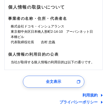
地震の被害にも最大100％で備えられます。
ランキングをもっと見る
水濡れ
免責金額（自己負
銀行振込
※3クレジットカード会社の分割払い
※1
免責金額なし
水災
※1
盗難
騒擾（じょう）
個人情報の取扱いについて
WEB見積もり+メールアドレス登録後
担額）
が可能なことがあります。詳しくは各
一括払
水濡れ
外部からの落下・
破損・汚損
から4営業日+1日以降、お客さまが決
※1
クレジットカード会社にご確認くださ
備考
騒擾（じょう）
一括払
飛来・衝突
支払方法
年払い
済した時点で保険のお申し込みと完了
外部からの落下・
破損・汚損
い。
事業者の名称・住所・代表者名
臨時費用
支払方法
年払い
となります。
月払い
飛来・衝突
損害防止費用
月払い
株式会社ドコモ・インシュアランス
ソニー損害保険株式会社で
募集文書番号
残存物取片づけ費用
付帯される費用保
ネット申込
クレジットカード
東京都中央区日本橋人形町2-14-10 アーバンネット日
※3
お見積もり
険金
失火見舞費用
ネット申込
※2
補償内容
申込方法
本橋ビル
郵送
コンビニ払い
払込方法
水道管修理費用
申込方法
郵送
※3
代表取締役社長 吉村 忠義
対面
口座振替
見積もりや保険会社とのご契約に先立ち、当社が提供する
地震火災費用
対面
※4
銀行振込
上半期
新規契約数ランキング
免責金額（自己負
ドコモスマート保険ナビの利用規約と個人情報の取扱いに
始期日
2025/10/01
免責金額なし
個人情報の利用目的の公表
担額）
同意いただく必要があります。詳細について、以下をご確
補償内容
その他付帯される
始期日
2024/10/01
一括払
修理付帯費用
ドコモスマート保険ナビ編集部の評価
費用の補償
認ください。
当社火災保険新規契約者数より算出[
当社が取得する個人情報の利用目的は以下の通りです。
年
月]（ドコモスマート保険
※1雑危険（盗難を除く）および破汚
支払方法
年払い
説明事項
臨時費用
ナビ調べ）
損において、自己負担額5万円
※1損害割合が30%未満の場合は定率
ドコモスマート保険ナビサービス利用規約
月払い
損害防止費用
免責金額（自己負
インターネット割引
払、水災料率は最低リスク区分を適用
チューリッヒのネット火災保険は
ダイレクト型でネッ
1.見積請求受付時、資料請求受付時、ユーザー登録受
免責金額なし
当社による個人情報の取扱いについて（プライバシー
担額）
※2破損・汚損、水ぬれは自己負担額
残存物取片づけ費用
適用される割引
指定工務店割引
付時
付帯される費用の
募集文書番号
ト完結のお手続き・リーズナブルな保険料
に加え、
火
ポリシー）
ネット申込
全文表示
5万円 建物が築15年以上または建築
補償
失火見舞費用
建築年割引
災に対する補償に加え、すべてのプランに盗難等がつ
ユーザー登録受付および、管理のため
申込方法
年不明の場合、風災・雹（ひょう）
郵送
臨時費用
水道管修理費用
郵便、電話、およびＥメール等により、当社と取引のあるも
いており、
社会問題などを考慮された幅広い補償が特
災・雪災の自己負担額は5万円
対面
損害防止費用
しくは委託を受けている保険会社・提携会社の保険その他に
その他条件
指定工務店特約
※5
利用規約
地震火災費用
※3失火見舞費用の取扱いはなし
長です。
失火見舞金など付帯される費用保険金も多
ランキングをもっと見る
関する情報を提供し、金融商品等の契約を勧奨するため、ま
残存物取片づけ費用
付帯される費用保
説明事項
※4水道管修理費用の取扱いはなし
プライバシーポリシー
く、ダイレクトでありながら充実した補償が魅力で
始期日
2026/08/01
た維持管理等の委託業務遂行のため、またそれらに付帯、関
険金
（破損・汚損等危険補償特約で補償対
失火見舞費用
すまいのサポート24
適用される割引
建築年割引