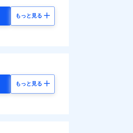
払い
払い
払い
払い
もっと見る
地震 5年
ット申込
ット申込
金のお支払」をワンセッ
送
送
50
35,550
面
円
円
面
できます。さらに各種割
1/01
8/01
50
11,850
円
円
すまいのサポート24」、
調べ）
害割合が30%未満の場合は定
損・汚損の免責額5万円
の維持保全サポートサー
水災料率は最も水災リスク
まわりトラブル、カギ開け対
水災等地を適用
選べます。
ラス破損の場合に60分まで
括払
損・汚損、物体の落下・飛来
結！
作業無料でご提供いたしま
もっと見る
擾、水濡れのみ自己負担額5万
られます。
払い
社提携業者にて24時間365日
地震 5年
体の落下・飛来等/騒擾、水
払い
受付後、専門業者が対応に
建物のみ自己負担あり）
ます。ガラス破損の対応時
道管修理費用の取扱いはなし
00
35,550
円
円
時～20時となります。
ット申込
括払・年払のみ、コンビニ・
レジットカード会社の分割払
送
ー（番号通知方式）
能なことがあります。詳し
面
78
11,850
円
円
クレジットカード会社にご
ださい。
0/01