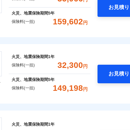
お見積り
年
地震 1年
火災 5年
囲
火災、地震保険期間
5年
？
全国の優良工務店とタッグを組み、「高品質な修理」と「保険
159,602
保険料(一括)
円
,400
7,580
151,6
です。
建物
円
円
上半期
新規契約数ランキング
株式会社
補償を考え、設計することで合理的な保険料を実現することが
風災・雹（ひょう）災、雪災
水災
,100
2,530
56,1
家財
円
円
※1
会社のおすすめポイント
めの各種サポート機能をご用意、住宅トラブル応急サービス「
社火災保険新規契約者数より算出[
年
月]（ドコモスマート保険ナビ
する際の無料の「リフォーム相談サービス」、「長期優良住宅
火災、地震保険期間
1年
破損・汚損
一括）内訳
。
32,300
保険料(一括)
円
Web（すまいの保険）のお見積もり・お申込みはネットで完
お見積り
飛来・衝突
年
地震 1年
火災 5年
火災、地震保険期間
5年
型
などトータルでカバーし、大切な住まいをお守りします！
149,198
保険料(一括)
円
ランキングをもっと見る
,547
7,580
80,4
建物
円
円
ギ開け対応など「住まいのアシスタンスサービス」が無料付帯
囲
？
火災保険株式会社
の状況に応じたさまざまな割引をご用意！
,309
2,530
31,7
家財
円
円
保険株式会社のおすすめポイント
風災・雹（ひょう）災、雪災
水災
火災、地震保険期間
1年
囲
上半期
新規契約数ランキング
？
一括）内訳
※1