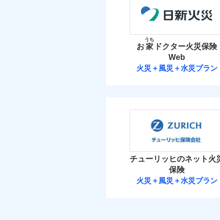
補償の範
払込方法
03
POINT
新築
破裂・爆発
保険料（
01
POINT
備考
築5
その他付帯される費
見積もりや保険会社とのご契
築10
イチオシ
用の補償
02
POINT
必要があります。詳細につい
当
盗難
築15
火災 1
うち
水濡れ
火災
ドコモスマート保険ナビ
お
家
ドクター火災保険
イン
ソニー損保の新ネット火
騒擾（じょう）
落雷
当社による個人情報の取
Web
外部からの落下・
破裂・爆発
適用される割引
指定
20
しかも「地震上乗せ特約
建物
免責金額（自己負担
火災＋風災＋水災プラン
免責
建築
れます（一部損は対象外
払込方法
額）
日新火災海上保
盗難
6
家財
水濡れ
その他条件
指定
騒擾（じょう）
日新火災海上保険株
外部からの落下・
補償の範
03
POINT
すま
付帯される費用の補
チューリッヒのネット火
保険料（
01
リフ
POINT
償
付帯サービス
する補償に加え、すべて
イチオシ
長期
02
POINT
見舞金など付帯される費
サー
火災
火災 1
チューリッヒのネット火
落雷
お客様ご自身により、
破裂・爆発
保険
当
保険を除きます。）
16
適用される割引
建物
建築
火災＋風災＋水災プラン
払込方法
減らしたコストをお客
チューリッヒ保
盗難
登記物件の火災保険をお
付帯サービス
住ま
自分に必要な補償を選
水濡れ
と保険会社審査にお時間
8
家財
騒擾（じょう）
チュー
地震保険もセットOK
チューリッヒ保険会
外部からの落下・