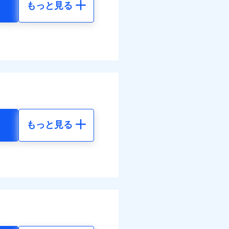
もっと見る
地震 5年
べます。
08
35,550
して最大100％で備えら
円
円
30
11,850
円
円
もっと見る
地震 5年
ネット割引が適用！（地震
20
35,550
円
円
00
11,850
円
円