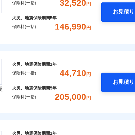
32,520
保険料(一括)
円
お見積り
社火災保険新規契約者数より算出[
補償内容
年
月]（ドコモスマート保険ナビ
破損・汚損
年
地震 1年
火災 5年
風災・雹（ひょう）災、雪災
水災
火災、地震保険期間
5年
災保険は、補償の組合せが自由だから、必要な補償に絞って選
146,990
保険料(一括)
円
飛来・衝突
,850
7,580
81,9
（全半損時のみ）」で、地震の被害にも火災保険の保険金額に対
建物
円
円
一
金額なし
※2
）。
支払方法
年
険株式会社
破損・汚損
,340
2,530
19,8
月
家財
円
円
臨時費用
ランキングをもっと見る
式会社のおすすめポイント
損害防止費用
飛来・衝突
ネ
囲
？
火災、地震保険期間
1年
残存物取片づけ費用
申込方法
郵
一括）内訳
44,710
保険料(一括)
失火見舞費用
円
対
上半期
新規契約数ランキング
水道管修理費用
お見積り
風災・雹（ひょう）災、雪災
水災
年
地震 1年
火災 5年
地震火災費用
火災、地震保険期間
5年
始期日
2025/1
災
ウェブサイトでお手続きを完了された場合、10％のインター
205,000
社火災保険新規契約者数より算出[
年
月]（ドコモスマート保険ナビ
保険料(一括)
円
,710
7,580
69,6
年割引
建物
円
円
※1水
さまに還元
用
補償内容
険会社
説明事項
破損・汚損
補償内容
※2雑
いの緊急かけつけサービス
べる、だから保険料にムダがない！
,700
2,530
汚損に
29,9
家財
円
円
！
社のおすすめポイント
飛来・衝突
クレジットカード
一
金額なし
※2
一
募集文書番号
補償選択型住宅用火災保険）
火災、地震保険期間
1年
金額なし
コンビニ払い
※1