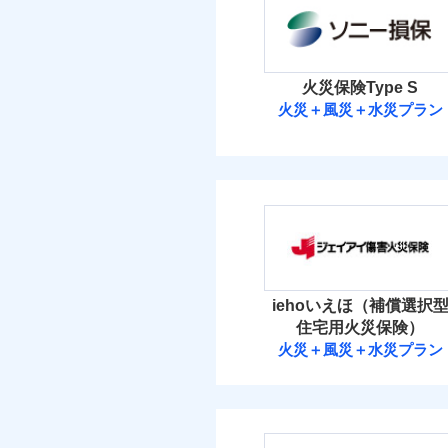
額）
保険料（
払込方法
01
POINT
イチオシ
02
POINT
火災 1
補償の範
03
POINT
火災保険Type S
付帯される費用保険
まさかのときも安心！
付帯される費用保険
火災＋風災＋水災プラン
金
26
トで提供する火災保険
建物
金
ソニー損害保険
お客さまのニーズから
火災
落雷
引が充実！
7
家財
破裂・爆発
ソニー損害保険株式
大切な住まいを守るた
当
建築
適用される割引
保険
住まいをメンテナンス
適用される割引
イン
盗難
（5
保険料（
01
POINT
ビス」をご提供します
水濡れ
ソニー損保の新ネット
免責金額（自己負担
免責
騒擾（じょう）
お家ドクター火災保険
水ま
イチオシ
額）
02
その他条件
POINT
住ま
しかも、「地震上乗せ
外部からの落下・
ト）
火災 1
iehoいえほ（補償選択
カギ
火災、自然災害、盗難
WE
住宅用火災保険）
付帯サービス
ト）
後か
21
建物
火災＋風災＋水災プラン
水まわりトラブル、カ
備考
補償の範
03
POINT
キャ
が決
付帯される費用保険
ジェイアイ傷害
補償の対象やお客さま
みと
気象
金
8
家財
ジェイアイ傷害火災
※保
火災
算し
落雷