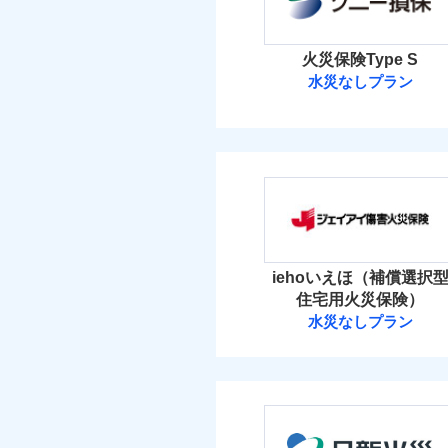
イチオシ
02
POINT
火災 1
補償の範
03
POINT
火災保険Type S
まさかのときも安心！
水災なしプラン
33
トで提供する火災保険
建物
ソニー損害保険
お客さまのニーズから
火災
落雷
引が充実！
12
家財
破裂・爆発
ソニー損害保険株式
大切な住まいを守るた
当
住まいをメンテナンス
盗難
保険料（
01
POINT
ビス」をご提供します
水濡れ
騒擾（じょう）
お家ドクター火災保険
イチオシ
02
POINT
外部からの落下・
火災 1
iehoいえほ（補償選択
火災、自然災害、盗難
住宅用火災保険）
18
建物
水災なしプラン
水まわりトラブル、カ
補償の範
03
POINT
ジェイアイ傷害
補償の対象やお客さま
7
家財
ジェイアイ傷害火災
火災
落雷
補償の範
03
POINT
破裂・爆発
保険料（
01
POINT