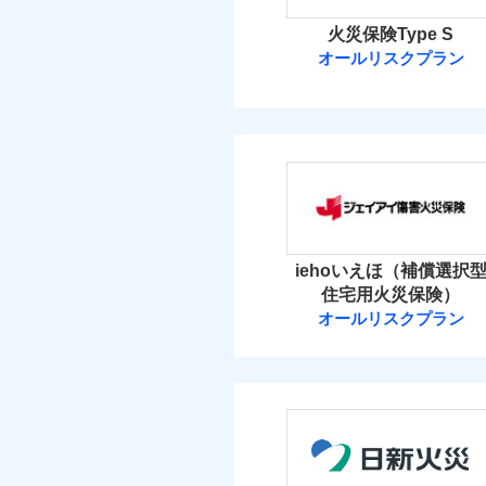
火災保険Type S
オールリスクプラン
ソニー損害保険
ソニー損害保険株式
保険料（
01
POINT
火災 1
iehoいえほ（補償選択
住宅用火災保険）
25
建物
オールリスクプラン
ジェイアイ傷害
11
家財
ジェイアイ傷害火災
保険料（
01
POINT