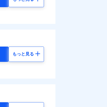
もっと見る
地震 5年
33
35,550
円
円
89
11,850
円
円