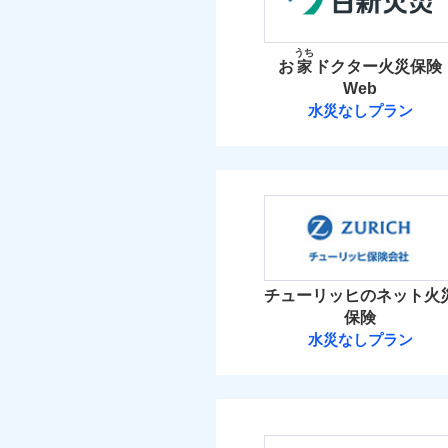
イチオシ
02
POINT
当
盗難
火災 1
うち
水濡れ
火災
お
家
ドクター火災保険
ソニー損保の新ネット火
騒擾（じょう）
落雷
Web
外部からの落下・
破裂・爆発
17
しかも「地震上乗せ特約
建物
免責金額（自己負担
水災なしプラン
免責
れます（一部損は対象外
額）
日新火災海上保
盗難
4
家財
水濡れ
騒擾（じょう）
日新火災海上保険株
外部からの落下・
補償の範
03
POINT
付帯される費用の補
保険料（
01
POINT
償
イチオシ
02
POINT
火災
火災 1
チューリッヒのネット火
落雷
お客様ご自身により、
破裂・爆発
保険
当
保険を除きます。）
15
適用される割引
建物
建築
水災なしプラン
減らしたコストをお客
チューリッヒ保
盗難
付帯サービス
住ま
自分に必要な補償を選
水濡れ
6
家財
騒擾（じょう）
地震保険もセットOK
チューリッヒ保険会
外部からの落下・
免責金額（自己負担
免責
免責金額（自己負担
「iehoいえほ」（
額）
免責