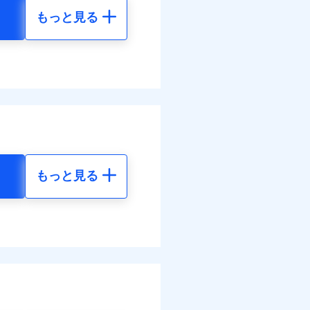
もっと見る
地震 5年
金のお支払」をワンセッ
00
35,550
円
円
できます。さらに各種割
50
11,850
円
円
すまいのサポート24」、
調べ）
の維持保全サポートサー
結！
もっと見る
地震 5年
89
35,550
円
円
13
11,850
円
円