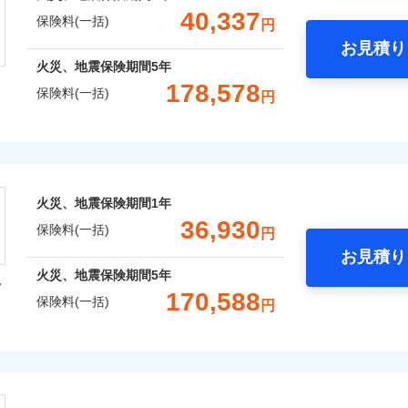
支払方法
年
一括）内訳
ランキングをもっと見る
支払方法
年
40,337
口座振替
保険料(一括)
月
円
月
臨時費用
銀行振込
お見積り
臨時費用
損害防止費用
年
地震 1年
火災 5年
ネ
囲
火災、地震保険期間
5年
？
損害防止費用
ネ
残存物取片づけ費用
全国の優良工務店とタッグを組み、「高品質な修理」と「保険
申込方法
郵
178,578
残存物取片づけ費用
保険料(一括)
申込方法
郵
円
失火見舞費用
,650
7,580
120,5
です。
建物
円
円
対
失火見舞費用
対
水道管修理費用
※3
上半期
新規契約数ランキング
株式会社
補償を考え、設計することで合理的な保険料を実現することが
水道管修理費用
風災・雹（ひょう）災、雪災
水災
地震火災費用
始期日
2026/0
地震火災費用
始期日
2026/0
,950
2,530
37,0
家財
円
円
補償内容
会社のおすすめポイント
めの各種サポート機能をご用意、住宅トラブル応急サービス「
ドコモスマート保険ナビ編集部の評価
社火災保険新規契約者数より算出[
年
月]（ドコモスマート保険ナビ
年割引
※1損
証券の不発行に関する特約
※1破
する際の無料の「リフォーム相談サービス」、「長期優良住宅
火災、地震保険期間
1年
率払、
ターネット割引
00円）
破損・汚損
※2水
一括）内訳
が低い
。
36,930
保険料(一括)
火災保険は、補償の組合せが自由だから、必要な補償に絞って
応、ガ
円
一
※2破
金額なし
※2
Web（すまいの保険）のお見積もり・お申込みはネットで完
わりサービス（24時間サポー
の簡易
いのアシスタンスサービス
お見積り
※2
等/騒
特約（全半損時のみ）」で、地震の被害にも最大100％で備え
支払方法
年
飛来・衝突
説明事項
す。弊
年
地震 1年
火災 5年
円（物
火災、地震保険期間
5年
型
月
受付。
あけサービス（24時間サポー
濡れは
などトータルでカバーし、大切な住まいをお守りします！
臨時費用
説明事項
B見積もり+メールアドレス登録
170,588
保険料(一括)
向かい
円
ランキングをもっと見る
※3水
ら4営業日+1日以降、お客さま
,705
7,580
94,2
損害防止費用
建物
円
円
ギ開け対応など「住まいのアシスタンスサービス」が無料付帯
間は9
ネ
囲
？
※4一
ッシュレス・リペアサービス
済した時点で保険のお申し込
残存物取片づけ費用
※3ク
火災保険株式会社
申込方法
郵
ペイジ
の状況に応じたさまざまな割引をご用意！
完了となります。
災害アラート
いが可
失火見舞費用
※3
対
,522
2,530
36,9
家財
円
円
くは各
ソニー損害保険株式会社で
水道管修理費用
※4
募集文書番号
保険株式会社のおすすめポイント
クレジットカード
険料は下の場合の築年月で計
※3
確認く
風災・雹（ひょう）災、雪災
水災
お見積もり
地震火災費用
始期日
2024/1
※5
ています。