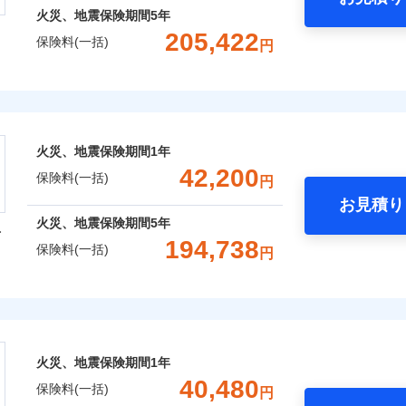
火災、地震保険期間
5年
205,422
保険料(一括)
円
株式会社
会社のおすすめポイント
火災、地震保険期間
1年
一括）内訳
42,200
保険料(一括)
円
お見積り
年
地震 1年
火災 5年
火災、地震保険期間
5年
型
194,738
保険料(一括)
円
,239
7,580
109,5
建物
円
円
火災保険株式会社
,175
2,530
48,4
家財
円
円
保険株式会社のおすすめポイント
火災、地震保険期間
1年
一括）内訳
40,480
保険料(一括)
円