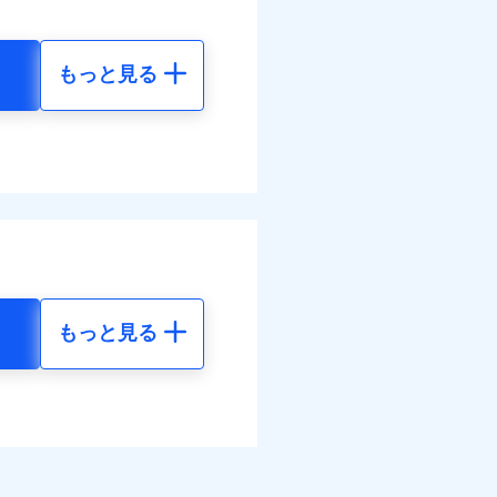
害割合が30%未満の場合は定
情報の取扱いに同意いただく
水災料率は最低リスク区分
もっと見る
調べ）
地震 5年
損・汚損、水ぬれは自己負担
べます。
円 建物が築15年以上または
62
35,550
して最大100％で備えら
円
円
不明の場合、風災・雹（ひ
括払
災・雪災の自己負担額は5万
払い
26
払い
11,850
円
円
火見舞費用の取扱いはなし
道管修理費用の取扱いはなし
・汚損等危険補償特約で補
ット申込
となる場合があります。）
送
な保険料
に加え、
火災に対
震火災費用の取扱いはなし
面
広い補償が特長です。
失火
災・風災等の事故により建物
もっと見る
です。
が生じたとき、日新火災が
地震 5年
0/01
する修理業者（指定工務
ネット割引が適用！（地震
建物の修理を行います。
調べ）
70
35,550
危険（盗難を除く）および破
円
円
おいて、自己負担額5万円
ム契約を実現！書類の提出
00
11,850
円
円
険会社の