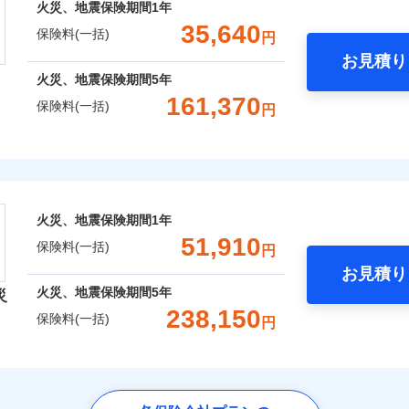
コンビニ払い
火災、地震保険期間
1年
囲
上半期
新規契約数ランキング
？
：2026年1月
一括）内訳
募集文書番号
口座振替
35,640
年：2021年1月
保険料(一括)
※1損
約に先立ち、当社が提供するドコモスマート保険ナビの利用規約と個人
円
修理付帯費用
銀行振込
年：2016年1月
率払、
て、以下をご確認ください。
お見積り
社火災保険新規契約者数より算出[
補償内容
年
月]（ドコモスマート保険ナビ
破損・汚損
年：2011年1月
年
地震 1年
火災 5年
を適用
風災・雹（ひょう）災、雪災
水災
火災、地震保険期間
5年
サービス利用規約
※2破
ターネット割引
災保険は、補償の組合せが自由だから、必要な補償に絞って選
161,370
額5万
扱いについて（プライバシーポリシー）
保険料(一括)
クレジットカード
円
飛来・衝突
工務店割引
,000
7,580
91,8
（全半損時のみ）」で、地震の被害にも火災保険の保険金額に対
建物
円
円
建築年
一
コンビニ払い
※4
金額なし
※1
年割引
）。
ょう）
支払方法
年
険株式会社
口座振替
円
破損・汚損
,820
2,530
31,3
月
家財
円
円
銀行振込
説明事項
※3失
工務店特約
※6
ドコモスマート保険ナビ編集部の評価
臨時費用
ランキングをもっと見る
※4水
式会社のおすすめポイント
損害防止費用
飛来・衝突
（破損
ネ
囲
？
いのサポート24
火災、地震保険期間
1年
残存物取片づけ費用
償対象
申込方法
郵
災保険は
ダイレクト型でネット完結のお手続き・リーズナブル
一括）内訳
ォーム相談サービス
51,910
※5地
保険料(一括)
失火見舞費用
円
対
のプランに盗難等がついており、
社会問題などを考慮された幅
優良住宅の維持保全サポート
※6火
上半期
新規契約数ランキング
水道管修理費用
お見積り
用保険金も多く、ダイレクトでありながら充実した補償が魅力
ビス
に損害
風災・雹（ひょう）災、雪災
水災
年
地震 1年
火災 5年
地震火災費用
火災、地震保険期間
5年
始期日
2025/1
災
ご案内
ウェブサイトでお手続きを完了された場合、10％のインター
ドコモスマート保険ナビ編集部の評価
238,150
店）が
クレジットカード
社火災保険新規契約者数より算出[
年
月]（ドコモスマート保険ナビ
保険料(一括)
円
※1
,880
7,580
75,3
年割引
建物
円
円
※1雑
コンビニ払い
説明事項
さまに還元
汚損に
補償内容
募集文書番号
険会社
破損・汚損
口座振替
申込みの方におすすめ！登記情報の自動照合によるリアルタイ
補償内容
いの緊急かけつけサービス
べる、だから保険料にムダがない！
銀行振込
をいただきません！
,650
2,530
38,6
家財
円
円
募集文書番号
リッヒ保険会社で
チューリッヒ保
！
社のおすすめポイント
飛来・衝突