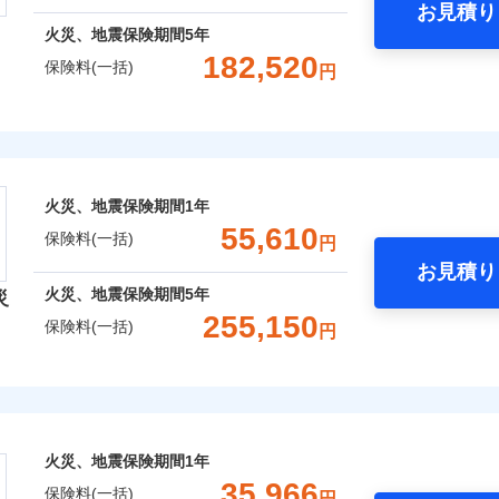
お見積り
年
地震 1年
火災 5年
火災、地震保険期間
5年
災保険は、補償の組合せが自由だから、必要な補償に絞って選
182,520
保険料(一括)
円
,510
7,580
108,0
（全半損時のみ）」で、地震の被害にも火災保険の保険金額に対
建物
円
円
）。
険株式会社
,580
2,530
39,3
家財
円
円
式会社のおすすめポイント
囲
？
火災、地震保険期間
1年
一括）内訳
55,610
保険料(一括)
円
お見積り
風災・雹（ひょう）災、雪災
水災
年
地震 1年
火災 5年
火災、地震保険期間
5年
災
ウェブサイトでお手続きを完了された場合、10％のインター
255,150
保険料(一括)
円
※1
,220
7,580
89,9
建物
円
円
さまに還元
険会社
破損・汚損
べる、だから保険料にムダがない！
,150
2,530
45,2
家財
円
円
！
社のおすすめポイント
飛来・衝突
補償選択型住宅用火災保険）
火災、地震保険期間
1年
一括）内訳
35,966
保険料(一括)
円