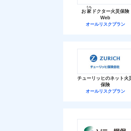
イチオシ
02
POINT
火災 1
うち
お
家
ドクター火災保険
ソニー損保の新ネット火
Web
23
しかも「地震上乗せ特約
建物
オールリスクプラン
れます（一部損は対象外
日新火災海上保
8
家財
日新火災海上保険株
補償の範
03
POINT
保険料（
01
POINT
イチオシ
02
POINT
火災
火災 1
チューリッヒのネット火
落雷
お客様ご自身により、
破裂・爆発
保険
保険を除きます。）
20
建物
オールリスクプラン
減らしたコストをお客
チューリッヒ保
盗難
自分に必要な補償を選
水濡れ
10
家財
騒擾（じょう）
地震保険もセットOK
チューリッヒ保険会
外部からの落下・
「iehoいえほ」（
保険料（
01
POINT