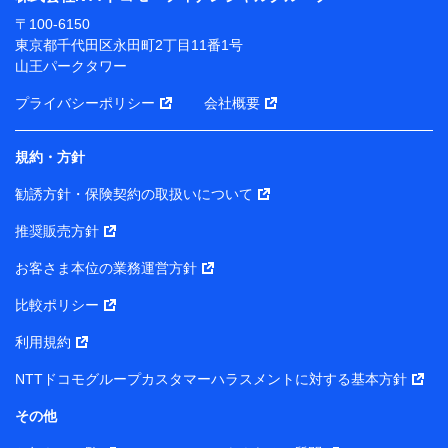
ります。
〒100-6150
※ dポイントクラブ会員ではないお客さま（2019年12
東京都千代田区永田町2丁目11番1号
月11日以降、一度もdポイントクラブ会員であったこと
山王パークタワー
がないお客さまに限る）に関する、2019年12月10日以
前に取得した個人データは、こちら の利用目的の範囲内
プライバシーポリシー
会社概要
に限って共同利用します。
規約・方針
当社は株式会社NTTドコモ・フィナンシャルグループ
との間で、以下のとおり個人データを共同利用しま
勧誘方針・保険契約の取扱いについて
す。
推奨販売方針
【共同して利用される利用データの項目】
当社または株式会社NTTドコモ・フィナンシャルグルー
お客さま本位の業務運営方針
プがサービス提供等を通じて取得した、以下の情報など
比較ポリシー
の個人データ
基本情報
利用規約
氏名、電話番号、メールアドレス、お客さまの識別子、属
NTTドコモグループカスタマーハラスメントに対する基本方針
性、連絡先、dポイントサービスのご利用に関する情報。例
として、dポイントカード番号、性別、年齢、家族構成、住
その他
所、dポイント残高、dポイント利用履歴などが含まれます。
利用情報