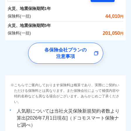
担額）
残存物取片づけ費用
付帯される費用の
サポートサービス」をご提供します。
水まわりトラブル、カギ開け対応など「住まいのア
補償
火災、地震保険期間
1年
失火見舞費用
保険料（一括）内訳
01
POINT
お家ドクター火災保険Web（すまいの保険）のお見
臨時費用
シスタンスサービス」が無料付帯
水道管修理費用
44,010
保険料(一括)
円
積もり・お申込みはネットで完結！
損害防止費用
補償の対象やお客さまの状況に応じたさまざまな割
地震火災費用
火災 1年
地震 1年
火災、地震保険期間
5年
上半期
新規契約数ランキング
ランキングをもっと見る
残存物取片づけ費用
付帯される費用保
引をご用意！
201,050
保険料(一括)
険金
円
失火見舞費用
適用される割引
建築年割引
イチオシ
02
POINT
補償の範囲
0
18,040
7,580
？
03
建物
円
POINT
円
円
当社火災保険新規契約者数より算出[
年
月]（ドコモスマート保険
水道管修理費用
チューリッヒ保険会社
ナビ調べ）
補償の範囲
付帯サービス
住まいの緊急かけつけサービス
地震火災費用
？
03
POINT
各保険会社プランの
ソニー損保の新ネット火災保険は、補償の組合せが自
注意事項
0
7,250
2,530
チューリッヒ保険会社のおすすめポイント
家財
円
由だから、必要な補償に絞って選べます。
円
円
火災
風災・雹（ひょ
保険証券の不発行に関する特約（500
クレジットカード
適用される割引
しかも「地震上乗せ特約（全半損時のみ）」で、地震
落雷
う）災、雪災
円）
コンビニ払い
保険料（一括）内訳
01
火災
補償内容
風災・雹（ひょ
POINT
破裂・爆発
払込方法
の被害にも火災保険の保険金額に対して最大100％で備
落雷
う）災、雪災
口座振替
破裂・爆発
えられます（一部損は対象外）。
その他条件
住まいのアシスタンスサービス
※2
水災
銀行振込
盗難
火災 1年
地震 1年
こちらでご案内しております保険料は概算であり、実際にご契約い
ランキングをもっと見る
水濡れ
免責金額（自己負
免責金額なし
ただける保険料とは異なります。また保険会社によって補償内容や
水災
※2
盗難
騒擾（じょう）
WEB見積もり+メールアドレス登録後
担額）
一括払
水濡れ
外部からの落下・
特約名称なども異なる場合がございます。あらかじめご了承くださ
破損・汚損
イチオシ
02
POINT
から4営業日+1日以降、お客さまが決
補償の範囲
？
0
03
25,450
7,580
POINT
建物
円
円
円
備考
騒擾（じょう）
飛来・衝突
支払方法
い。
年払い
済した時点で保険のお申し込みと完了
外部からの落下・
破損・汚損
臨時費用
となります。
月払い
飛来・衝突
まさかのときも安心！全国の優良工務店とタッグを
人気順については当社
新規契約者数より
損害防止費用
0
8,450
2,530
家財
円
組み、「高品質な修理」と「保険金のお支払」をワ
円
円
算出[
年
月
日現在]（ドコモスマート保険ナ
火災
風災・雹（ひょ
残存物取片づけ費用
付帯される費用保
ネット申込
クレジットカード
※3
落雷
う）災、雪災
ンセットで提供する火災保険です。
ビ調べ）
険金
失火見舞費用
※3
補償内容
破裂・爆発
申込方法
郵送
コンビニ払い