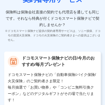
10.受託業務の 個人情報
受託業務の遂行およびこれらに準ずる業務の遂行のため
保険料は保険会社直接の契約でも代理店を通しても同じ
です。
それなら特典が付くドコモスマート保険ナビで契
11.マイカー通勤管理クラウド並びに法人向けASPサー
ビスに関してのお問い合わせ情報
約しませんか？
各種お問い合わせに対応するため
ドコモスマート保険ナビ提供の契約者専用サービスは、ソニー損保、ドコ
当社のサービスに関する情報提供や、皆様に有用なお知らせ
モの賃貸火災保険、ドコモの火災保険のご契約者さまへの提供はございま
をお送りするため
せん。
アンケートの送付のため
当社のサービスや媒体の運営改善に必要なデータを解析し、
分析するため
当社の対応品質向上やお問い合わせ内容の正確な把握のため
ドコモスマート保険ナビの日/今月のお
個人情報保護管理者の職名、連絡先
すすめ/毎月プレゼント
株式会社ドコモ・インシュアランス 営業部長
〒103-0013 東京都中央区日本橋人形町2-14-10 アー
ドコモスマート保険ナビの「自動車保険/バイク保険/
バンネット日本橋ビル 3F
火災保険」のご契約者さま限定！
株式会社ドコモ・インシュアランス
毎月抽選で「お買い物券」や「コンビニ無料引換ク
ーポン」などのデジタルギフトがその場で当たりま
個人情報の第三者提供について
す！
当社ではご本人の同意がある場合または法令に基づく場