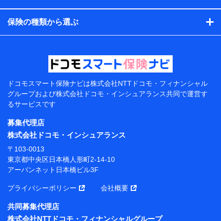
コンサルティングサービスの実施のため
アンケートやキャンペーン等の実施のため
保険の種類から選ぶ
上記に係る案内・手続き・管理等付帯業務を行うため
【当該個人データの管理について責任を有する者の名
称・住所・代表者名】
当該個人データを取り扱う各共同利用者（詳細は次のと
おり）
ドコモスマート保険ナビは
株式会社NTTドコモ・フィナンシャル
東京都千代田区永田町2丁目11番1号 山王パークタワー
グループおよび
株式会社ドコモ・インシュアランス共同で
運営す
株式会社NTTドコモ 代表取締役社長 前田 義晃
るサービスです
東京都中央区日本橋人形町2-14-10 アーバンネット日
募集代理店
本橋ビル 3F
株式会社ドコモ・インシュアランス
株式会社ドコモ・インシュアランス 代表取締役社
〒103-0013
長 吉村 忠義
東京都中央区日本橋人形町2-14-10
アーバンネット日本橋ビル3F
※ 当社および株式会社NTTドコモは、お客さまの情報
を利用させていただくにあたっては、「NTTドコモ パー
プライバシーポリシー
会社概要
ソナルデータ憲章」に定める行動原則を順守します 。
※ パーソナルデータダッシュボードの「第三者提供の
共同募集代理店
管理」の設定状態にかかわらず、共同利用する場合があ
株式会社NTTドコモ・フィナンシャルグループ