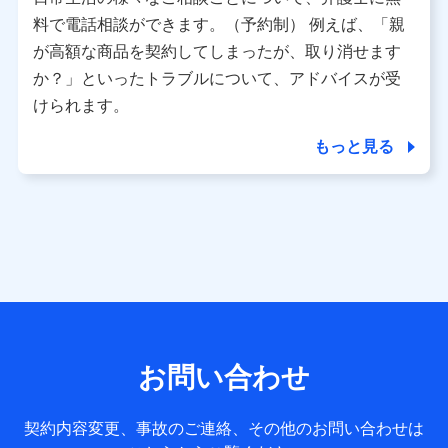
利用情報
料で電話相談ができます。（予約制） 例えば、「親
当社又は株式会社NTTドコモが提供する各種サービスなどの
ご契約・ご利用などに関する情報。例として、当社又は株式
が高額な商品を契約してしまったが、取り消せます
会社NTTドコモが提供する各種サービスのご契約状態・ご利
か？」といったトラブルについて、アドバイスが受
用履歴インターネット利用時の行動に関する情報、アプリケ
ーション利用時の行動に関する情報、購入されたサービスや
けられます。
商品の名称・購入場所・決済に関する情報、アンケートの回
答に関する情報などが含まれます。
もっと見る
保険関連サービス情報
当社又は株式会社NTTドコモが提供する保険関連サービスに
関して取得し、又は保有する情報。例として、見積請求受付
時、資料請求受付時又はユーザー登録受付時に提供いただい
た情報（氏名、住所、生年月日、性別、保険契約者と被保険
者の関係、保険加入の目的、保険商品の内容、保険料、保険
料のお支払方法、車のメーカーや走行距離などの情報、建物
の構造や築年数などの情報、ペットの種類や年齢など）及び
お客様との応対記録 （お客様に提示した比較見積の試算結
果情報、メールマガジンを提供した際のメール内容や送信履
歴の情報及び保険の更改案内等を提供した際のメール内容や
送信履歴などの情報）が含まれます。
お問い合わせ
保険契約情報
当社又は株式会社NTTドコモが取得し、又は保有する保険契
約に関する情報。例として、保険契約者及び被保険者の氏
契約内容変更、事故のご連絡、その他のお問い合わせは
名、住所、生年月日、性別、保険契約者と被保険者の関係、