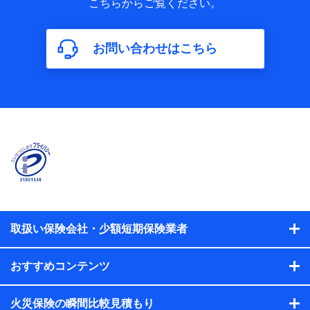
こちらからご覧ください。
保険加入の目的、保険商品の内容、保険料、保険料のお支払
方法、車のメーカーや走行距離などの情報、建物の構造や築
年数などの情報、ペットの種類や年齢などの情報などが含ま
お問い合わせはこちら
れます。
【共同して利用する者の範囲】
当社
株式会社NTTドコモ
【利用する者の利用目的】
当社又は株式会社NTTドコモが提供する保険関連サービスに
おけるユーザ登録受付および管理のため
当社又は株式会社NTTドコモと取引のあるもしくは委託を受
けている保険会社・提携会社の保険その他に関する情報を提
供するため、また維持管理等の委託業務遂行のため、またそ
れらに付帯、関連する当社、株式会社NTTドコモおよび提携
会社のサービスを案内、提供するため
取扱い保険会社・少額短期保険業者
（各サービスで取得したサービス利用履歴、ウェブサイトの
閲覧履歴、購買履歴、ご契約内容等のパーソナルデータを分
おすすめコンテンツ
析して、お客さまの趣味・嗜好・傾向に応じたサービス・商
品等に関するご提案や広告の配信等を行うことがありま
す。）
火災保険の瞬間比較見積もり
各種セミナーの開催のため