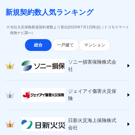
月払い
当社による個人情報の取扱いについて（プライバシー
失、ハチの巣駆除等の住宅トラブルに対応していま
インターネット割引
(https://www.aig.co.jp/sonpo)
5万円 建物が築15年以上または建築
チューリッヒのネット火災保険は
ダイレクト型でネッ
募集文書番号
ポリシー）
す。さらに大切な住まいを守るための各種サポート機
新規契約数人気ランキング
年不明の場合、風災・雹（ひょう）
ＳＢＩ損害保険株式会社
適用される割引
指定工務店割引
ト完結のお手続き・リーズナブルな保険料
に加え、
火
ネット申込
災・雪災の自己負担額は5万円
能をご用意。住まいをメンテナンスする際の無料の
(https://www.sbisonpo.co.jp/)
建築年割引
災に対する補償に加え、すべてのプランに盗難等がつ
申込方法
※2失火見舞費用の取扱いはなし
郵送
「リフォーム相談サービス」、「長期優良住宅の維持
ジェイアイ傷害火災保険株式会社
当社火災保険新規契約者数より算出[2026年7月1日時点]（ドコモスマート
いており、
社会問題などを考慮された幅広い補償が特
※3水道管修理費用の取扱いはなし
対面
保全サポートサービス」をご提供しています。
(https://www.jihoken.co.jp/)
その他条件
指定工務店特約
保険ナビ調べ）
※5
説明事項
（破損・汚損等危険補償特約で補償対
長です。
失火見舞金など付帯される費用保険金も多
ソニー損害保険株式会社
象となる場合があります。）
く、ダイレクトでありながら充実した補償が魅力で
始期日
2026/08/01
総合
一戸建て
マンション
(https://www.sonysonpo.co.jp/)
※4地震火災費用の取扱いはなし
すまいのサポート24
ドコモスマート保険ナビ編集部の評価
す。
※5火災・風災等の事故により建物に
損害保険ジャパン株式会社 (https://www.sompo-
リフォーム相談サービス
付帯サービス
※1盗難、水濡れ、騒擾（じょう）、
損害が生じたとき、日新火災がご案内
japan.co.jp/)
長期優良住宅の維持保全サポートサー
ソニー損害保険株式会
外部からの落下・飛来・衝突は自動付
する修理業者（指定工務店）が建物の
ソニー損保の新ネット火災保険は、補償の組合せが
ＳＯＭＰＯダイレクト損害保険株式会社
日新火災海上保険株式会社で
ビス
帯です。
修理を行います。
社
自由だから、必要な補償に絞って選べます。
(https://www.sompo-direct.co.jp/)
お見積もり
※2水まわりトラブル、カギ開け対
チューリッヒ保険会社 (https://www.zurich.co.jp/)
応、ガラス破損の場合に60分までの
クレジットカード
しかも、「地震上乗せ特約（全半損時のみ）」で、
募集文書番号
チューリッヒ保険会社で
東京海上日動火災保険株式会社
簡易作業無料でご提供いたします。弊
コンビニ払い
地震の被害にも最大100％で備えられます。
見積もりや保険会社とのご契約に先立ち、当社が提供する
お見積もり
払込方法
社提携業者にて24時間365日受付。受
ジェイアイ傷害火災保
(https://www.tokiomarine-nichido.co.jp/)
説明事項
口座振替
ドコモスマート保険ナビの利用規約と個人情報の取扱いに
付後、専門業者が対応に向かいます。
日新火災海上保険株式会社
険
銀行振込
ガラス破損の対応時間は9時～20時と
同意いただく必要があります。詳細について、以下をご確
チューリッヒ保険会社の
(https://www.nisshinfire.co.jp/)
なります。
認ください。
詳細を見る
ペット＆ファミリー損害保険株式会社
※3クレジットカード会社の分割払い
一括払
ドコモスマート保険ナビサービス利用規約
(https://www.petfamilyins.co.jp/)
が可能なことがあります。詳しくは各
日新火災海上保険株式
ソニー損害保険株式会社で
支払方法
年払い
ドコモスマート保険ナビ編集部の評価
三井住友海上火災保険株式会社 (https://www.ms-
当社による個人情報の取扱いについて（プライバシー
クレジットカード会社にご確認くださ
見積もりや保険会社とのご契約に先立ち、当社が提供する
お見積もり
会社
月払い
い。
ins.com/)
ポリシー）
ドコモスマート保険ナビの利用規約と個人情報の取扱いに