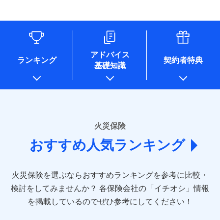
す。
連する当社および提携会社のサービスを案内、提供するため
象となる場合があります。）
水道管修理費用
リフォーム相談サービス
ドコモスマート保険ナビ編集部の評価
（なお、当社は複数の保険会社と取引があり、取得した個人
付帯サービス
※1破損・汚損の免責額5万円
※5地震火災費用の取扱いはなし
付帯サービス
住まいの緊急かけつけサービス
地震火災費用
長期優良住宅の維持保全サポートサー
情報を取引のある他の保険会社の商品・サービスをご提案す
※2水まわりトラブル、カギ開け対
※6火災・風災等の事故により建物に
ビス
るために利用させていただくことがあります。）
応、ガラス破損の場合に60分までの
損害が生じたとき、日新火災がご案内
ソニー損保の新ネット火災保険は、補償の組合せが
各種セミナーの開催のため
簡易作業無料でご提供いたします。弊
保険証券の不発行に関する特約（500
クレジットカード
する修理業者（指定工務店）が建物の
適用される割引
自由だから、必要な補償に絞って選べます。
コンサルティングサービスの実施のため
社提携業者にて24時間365日受付。受
円）
クレジットカード
修理を行います。
コンビニ払い
アドバイス
補償内容
チューリッヒ保険会社で
アンケートやキャンペーン等の実施のため
払込方法
付後、専門業者が対応に向かいます。
ランキング
契約者特典
しかも、「地震上乗せ特約（全半損時のみ）」で、
コンビニ払い
説明事項
口座振替
基礎知識
上記に係る案内・手続き・管理等付帯業務を行うため
お見積もり
払込方法
ガラス破損の対応時間は9時～20時と
その他条件
住まいのアシスタンスサービス
地震の被害にも最大100％で備えられます。
※2
募集文書番号
口座振替
銀行振込
* 当社が委託を受けている保険会社の情報は、保険会社
なります。
免責金額（自己負
銀行振込
※3クレジットカード会社の分割払い
のホームページに掲載しておりますので、ご確認くださ
チューリッヒ保険会社の
免責金額なし
WEB見積もり+メールアドレス登録後
担額）
が可能なことがあります。詳しくは各
一括払
詳細を見る
い。
から4営業日+1日以降、お客さまが決
クレジットカード会社にご確認くださ
備考
一括払
支払方法
年払い
済した時点で保険のお申し込みと完了
い。
臨時費用
支払方法
年払い
■損害保険
となります。
月払い
火災保険
見積もりや保険会社とのご契約に先立ち、当社が提供する
ソニー損害保険株式会社で
損害防止費用
月払い
あいおいニッセイ同和損害保険株式会社
募集文書番号
ドコモスマート保険ナビの利用規約と個人情報の取扱いに
お見積もり
ドコモスマート保険ナビ編集部の評価
残存物取片づけ費用
付帯される費用保
おすすめ人気ランキング
(https://www.aioinissaydowa.co.jp/)
ネット申込
クレジットカード
※3
同意いただく必要があります。詳細について、以下をご確
険金
失火見舞費用
ネット申込
アクサ損害保険株式会社 (https://www.axa-
※2
申込方法
郵送
コンビニ払い
認ください。
払込方法
direct.co.jp/)
水道管修理費用
申込方法
郵送
※3
全国の優良工務店とタッグを組み、「高品質な修理」
見積もりや保険会社とのご契約に先立ち、当社が提供する
対面
口座振替
ドコモスマート保険ナビサービス利用規約
火災保険を選ぶならおすすめランキングを参考に比較・
アニコム損害保険株式会社 (https://www.anicom-
地震火災費用
対面
ドコモスマート保険ナビの利用規約と個人情報の取扱いに
※4
と「保険金のお支払」をワンセットで提供する火災保
銀行振込
当社による個人情報の取扱いについて（プライバシー
sompo.co.jp/)
同意いただく必要があります。詳細について、以下をご確
検討をしてみませんか？
始期日
2025/10/01
各保険会社の「イチオシ」情報
険です。補償の選択は自由自在で、お申込みはPC・ス
ポリシー）
東京海上ダイレクト損害保険株式会社
その他付帯される
認ください。
始期日
2024/10/01
一括払
マホで24時間受付可能です。住宅トラブル応急サービ
を掲載しているのでぜひ参考にしてください！
修理付帯費用
ドコモスマート保険ナビ編集部の評価
費用の補償
(https://www.e-design.net/)
説明事項
※1水災料率は最低リスク区分を適用
支払方法
ドコモスマート保険ナビサービス利用規約
年払い
ス「すまいのサポート24」は水まわり、玄関カギの紛
AIG損害保険株式会社
※1破損・汚損、水ぬれは自己負担額