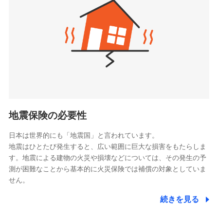
（https://www.zurichlife.co.jp/）
同意いただく必要があります。詳細について、以下をご確
東京海上日動あんしん生命保険株式会社
チューリッヒ保険会社で
認ください。
ドコモスマート保険ナビ編集部の評価
（https://www.tmn-anshin.co.jp/）
お見積もり
ドコモスマート保険ナビサービス利用規約
なないろ生命保険株式会社
（https://www.nanairolife.co.jp/）
当社による個人情報の取扱いについて（プライバシー
チューリッヒ保険会社の
全国の優良工務店とタッグを組み、「高品質な修理」
ポリシー）
日本生命保険相互会社
詳細を見る
と「保険金のお支払」をワンセットで提供する火災保
（https://www.nissay.co.jp）
険です。補償の選択は自由自在で、お申込みはPC・ス
はなさく生命保険株式会社
マホで24時間受付可能です。住宅トラブル応急サービ
見積もりや保険会社とのご契約に先立ち、当社が提供する
（https://www.life8739.co.jp/）
ドコモスマート保険ナビの利用規約と個人情報の取扱いに
ス「すまいのサポート24」は水まわり、玄関カギの紛
マニュライフ生命保険株式会社
同意いただく必要があります。詳細について、以下をご確
失、ハチの巣駆除等の住宅トラブルに対応していま
（https://www.manulife.co.jp/）
地震保険の必要性
認ください。
す。さらに大切な住まいを守るための各種サポート機
三井住友海上あいおい生命保険株式会社
ドコモスマート保険ナビサービス利用規約
能をご用意。住まいをメンテナンスする際の無料の
（https://www.msa-life.co.jp/）
日本は世界的にも「地震国」と言われています。
メットライフ生命株式会社
当社による個人情報の取扱いについて（プライバシー
「リフォーム相談サービス」、「長期優良住宅の維持
地震はひとたび発生すると、広い範囲に巨大な損害をもたらしま
(https://www.metlife.co.jp/)
ポリシー）
保全サポートサービス」をご提供しています。
す。地震による建物の火災や損壊などについては、その発生の予
メディケア生命保険株式会社
測が困難なことから基本的に火災保険では補償の対象としていま
（https://www.medicarelife.com/）
せん。
■少額短期保険
続きを見る
株式会社アシロ少額短期保険
日新火災海上保険株式会社で
(https://kailash.co.jp/)