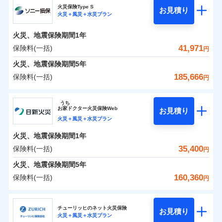
補償の範囲
？
03
POINT
ソニー損保の新ネット火災保険は、補償の組合せが自
火災保険Type S
お見積り
火災＋風災＋水災プラン
0
5,350
2,530
チューリッヒ保険会社のおすすめポイント
家財
円
由だから、必要な補償に絞って選べます。
円
円
火災
風災・雹（ひょ
しかも「地震上乗せ特約（全半損時のみ）」で、地震
落雷
う）災、雪災
火災、地震保険期間
1年
保険料（一括）内訳
01
火災
風災・雹（ひょ
POINT
破裂・爆発
の被害にも火災保険の保険金額に対して最大100％で備
落雷
う）災、雪災
41,971
保険料(一括)
円
破裂・爆発
えられます（一部損は対象外）。
水災
盗難
火災 1年
地震 1年
火災、地震保険期間
5年
ランキングをもっと見る
水濡れ
※1
水災
盗難
騒擾（じょう）
185,666
保険料(一括)
円
水濡れ
外部からの落下・
破損・汚損
イチオシ
02
POINT
補償の範囲
？
0
03
20,350
7,580
POINT
建物
円
円
円
騒擾（じょう）
飛来・衝突
ソニー損害保険株式会社
外部からの落下・
破損・汚損
うち
飛来・衝突
まさかのときも安心！全国の優良工務店とタッグを
お
家
ドクター火災保険Web
お見積り
0
6,200
2,530
ソニー損害保険株式会社のおすすめポイント
家財
円
組み、「高品質な修理」と「保険金のお支払」をワ
円
円
火災＋風災＋水災プラン
火災
風災・雹（ひょ
落雷
う）災、雪災
ンセットで提供する火災保険です。
火災、地震保険期間
1年
保険料（一括）内訳
01
補償内容
破裂・爆発
POINT
お客さまのニーズから補償を考え、設計することで
35,400
保険料(一括)
円
合理的な保険料を実現することができます。さらに
水災
盗難
火災 1年
地震 1年
火災、地震保険期間
5年
上半期
新規契約数ランキング
水濡れ
各種割引が充実！
免責金額（自己負
免責金額なし
※2
騒擾（じょう）
160,360
保険料(一括)
担額）
円
補償内容
大切な住まいを守るための各種サポート機能をご用
外部からの落下・
破損・汚損
イチオシ
02
POINT
0
24,316
7,580
建物
円
円
円
当社火災保険新規契約者数より算出[
年
飛来・衝突
月]（ドコモスマート保険
意、住宅トラブル応急サービス「すまいのサポート
日新火災海上保険株式会社
臨時費用
ナビ調べ）
24」、住まいをメンテナンスする際の無料の「リフ
火災、自然災害、盗難などトータルでカバーし、大
チューリッヒのネット火災保険
お見積り
損害防止費用
免責金額（自己負
火災＋風災＋水災プラン
免責金額なし
0
ォーム相談サービス」、「長期優良住宅の維持保全
7,545
2,530
日新火災海上保険株式会社のおすすめポイント
※1
家財
円
切な住まいをお守りします！
円
円