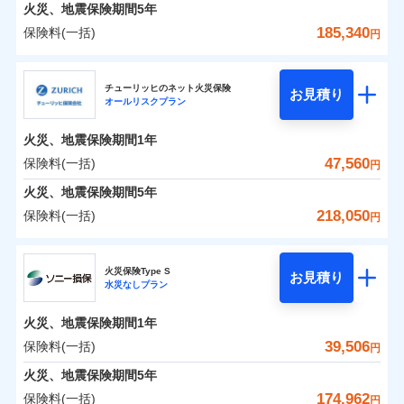
火災 1年
地震 1年
火災、地震保険期間
5年
185,340
保険料(一括)
円
0
29,756
7,580
建物
円
円
円
日新火災海上保険株式会社
チューリッヒのネット火災保険
お見積り
オールリスクプラン
0
10,198
2,530
日新火災海上保険株式会社のおすすめポイント
家財
円
円
円
火災、地震保険期間
1年
保険料（一括）内訳
01
POINT
47,560
保険料(一括)
円
火災 1年
地震 1年
火災、地震保険期間
5年
218,050
保険料(一括)
円
イチオシ
02
POINT
0
22,260
7,580
建物
円
円
円
チューリッヒ保険会社
ソニー損保の新ネット火災保険は、補償の組合せが自
火災保険Type S
お見積り
水災なしプラン
0
8,750
2,530
チューリッヒ保険会社のおすすめポイント
家財
円
由だから、必要な補償に絞って選べます。
円
円
しかも「地震上乗せ特約（全半損時のみ）」で、地震
火災、地震保険期間
1年
保険料（一括）内訳
01
POINT
の被害にも火災保険の保険金額に対して最大100％で備
39,506
保険料(一括)
円
えられます（一部損は対象外）。
火災 1年
地震 1年
火災、地震保険期間
5年
174,962
保険料(一括)
円