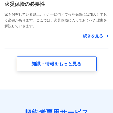
電話対応の品質向上およびお問合せ内容の正確な把握のため
火災保険の必要性
家を保有している以上、万が一に備えて火災保険には加入してお
6.採用応募者の個人情報
く必要があります。ここでは、火災保険に入っておくべき理由を
採用選考および入社手続を実施するため
解説していきます。
7.社員（従業者）の個人情報
続きを見る
人事･勤怠･健康・労務等の管理、給与支給、福利厚生・採用
退職関連処理等の各種手続きのため、当社と従業員または従
業員同士の連絡のため
知識・情報をもっと見る
8.取引先個人情報
取引先としての選定業務、営業情報の提供業務、契約締結手
続き業務、取引管理業務、およびこれらに準ずる業務の遂行
のため
9.お問い合わせ情報
各種お問い合わせに対応するため
契約者専用サービス