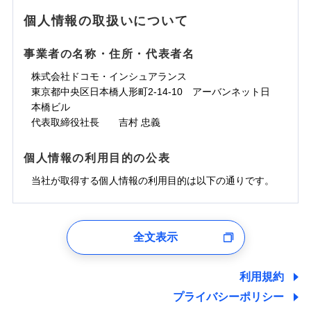
地震の被害にも最大100％で備えられます。
ランキングをもっと見る
水濡れ
免責金額（自己負
銀行振込
※3クレジットカード会社の分割払い
※1
免責金額なし
水災
※1
盗難
騒擾（じょう）
個人情報の取扱いについて
WEB見積もり+メールアドレス登録後
担額）
が可能なことがあります。詳しくは各
一括払
水濡れ
外部からの落下・
破損・汚損
から4営業日+1日以降、お客さまが決
※1
クレジットカード会社にご確認くださ
備考
騒擾（じょう）
一括払
飛来・衝突
支払方法
年払い
済した時点で保険のお申し込みと完了
外部からの落下・
破損・汚損
い。
事業者の名称・住所・代表者名
臨時費用
支払方法
年払い
となります。
月払い
飛来・衝突
損害防止費用
月払い
株式会社ドコモ・インシュアランス
ソニー損害保険株式会社で
募集文書番号
残存物取片づけ費用
付帯される費用保
ネット申込
クレジットカード
東京都中央区日本橋人形町2-14-10 アーバンネット日
※3
お見積もり
険金
失火見舞費用
ネット申込
※2
補償内容
申込方法
本橋ビル
郵送
コンビニ払い
払込方法
水道管修理費用
申込方法
郵送
※3
代表取締役社長 吉村 忠義
対面
口座振替
見積もりや保険会社とのご契約に先立ち、当社が提供する
地震火災費用
対面
※4
銀行振込
上半期
新規契約数ランキング
免責金額（自己負
ドコモスマート保険ナビの利用規約と個人情報の取扱いに
始期日
2025/10/01
免責金額なし
個人情報の利用目的の公表
担額）
同意いただく必要があります。詳細について、以下をご確
補償内容
その他付帯される
始期日
2024/10/01
一括払
修理付帯費用
ドコモスマート保険ナビ編集部の評価
費用の補償
認ください。
当社火災保険新規契約者数より算出[
当社が取得する個人情報の利用目的は以下の通りです。
年
月]（ドコモスマート保険
※1雑危険（盗難を除く）および破汚
支払方法
年払い
説明事項
臨時費用
ナビ調べ）
損において、自己負担額5万円
※1損害割合が30%未満の場合は定率
ドコモスマート保険ナビサービス利用規約
月払い
損害防止費用
免責金額（自己負
インターネット割引
払、水災料率は最低リスク区分を適用
チューリッヒのネット火災保険は
ダイレクト型でネッ
1.見積請求受付時、資料請求受付時、ユーザー登録受
免責金額なし
当社による個人情報の取扱いについて（プライバシー
担額）
※2破損・汚損、水ぬれは自己負担額
残存物取片づけ費用
適用される割引
指定工務店割引
付時
付帯される費用の
募集文書番号
ト完結のお手続き・リーズナブルな保険料
に加え、
火
ポリシー）
ネット申込
全文表示
5万円 建物が築15年以上または建築
補償
失火見舞費用
建築年割引
災に対する補償に加え、すべてのプランに盗難等がつ
ユーザー登録受付および、管理のため
申込方法
年不明の場合、風災・雹（ひょう）
郵送
臨時費用
水道管修理費用
郵便、電話、およびＥメール等により、当社と取引のあるも
いており、
社会問題などを考慮された幅広い補償が特
災・雪災の自己負担額は5万円
対面
損害防止費用
しくは委託を受けている保険会社・提携会社の保険その他に
その他条件
指定工務店特約
※5
利用規約
地震火災費用
※3失火見舞費用の取扱いはなし
長です。
失火見舞金など付帯される費用保険金も多
ランキングをもっと見る
関する情報を提供し、金融商品等の契約を勧奨するため、ま
残存物取片づけ費用
付帯される費用保
説明事項
※4水道管修理費用の取扱いはなし
プライバシーポリシー
く、ダイレクトでありながら充実した補償が魅力で
始期日
2026/08/01
た維持管理等の委託業務遂行のため、またそれらに付帯、関
険金
（破損・汚損等危険補償特約で補償対
失火見舞費用
すまいのサポート24
適用される割引
建築年割引