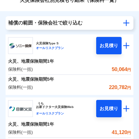
火災保険会社別見積もり結果（保険料一覧）
補償の範囲・保険会社で絞り込む
火災保険Type S
お見積り
オールリスクプラン
火災、地震保険期間
1年
50,064
保険料(一括)
円
火災、地震保険期間
5年
220,782
保険料(一括)
円
ソニー損害保険株式会社
うち
お
家
ドクター火災保険Web
お見積り
ソニー損害保険株式会社のおすすめポイント
オールリスクプラン
火災、地震保険期間
1年
保険料（一括）内訳
01
POINT
41,120
保険料(一括)
円