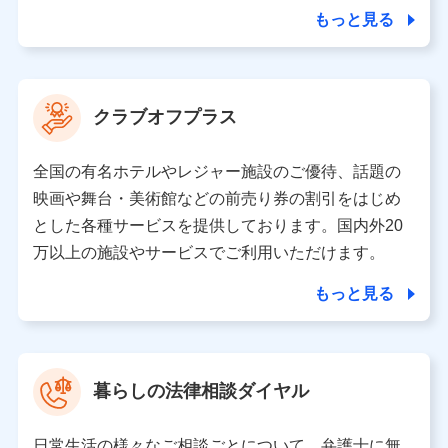
合を除き、第三者に提供いたしません。
もっと見る
業務の委託
当社は利用目的の達成に必要な範囲内において個人情報
クラブオフプラス
の取り扱いの全部または一部を委託する場合がありま
す。
全国の有名ホテルやレジャー施設のご優待、話題の
個人データの共同利用
映画や舞台・美術館などの前売り券の割引をはじめ
とした各種サービスを提供しております。国内外20
当社は株式会社NTTドコモとの間で、以下のとおり個
人データを共同利用します。
万以上の施設やサービスでご利用いただけます。
【共同して利用される利用データの項目】
もっと見る
当社又は株式会社NTTドコモがサービス提供等を通じて
取得した、以下の情報などの個人データ
基本情報
氏名、電話番号、メールアドレス、お客さまの識別子、属
暮らしの法律相談ダイヤル
性、連絡先、dポイントサービスのご利用に関する情報。例
として、dポイントカード番号、性別、年齢、家族構成、住
所、dポイント残高、dポイント利用履歴などが含まれます。
日常生活の様々なご相談ごとについて、弁護士に無