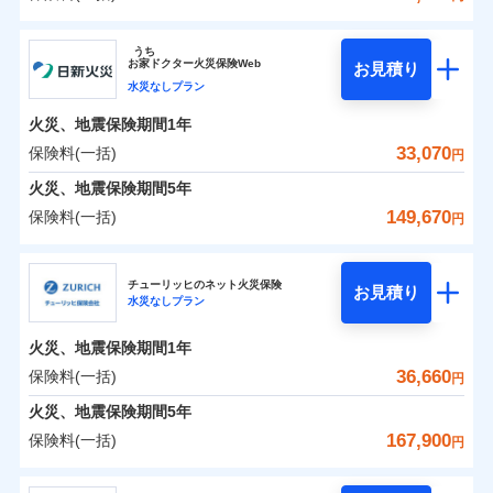
イチオシ
02
POINT
補償の範囲
？
0
03
27,100
7,580
POINT
建物
円
円
円
ソニー損害保険株式会社
うち
まさかのときも安心！全国の優良工務店とタッグを
お
家
ドクター火災保険Web
お見積り
0
10,350
2,530
ソニー損害保険株式会社のおすすめポイント
家財
円
組み、「高品質な修理」と「保険金のお支払」をワ
円
円
水災なしプラン
火災
風災・雹（ひょ
落雷
う）災、雪災
ンセットで提供する火災保険です。
火災、地震保険期間
1年
保険料（一括）内訳
01
破裂・爆発
POINT
お客さまのニーズから補償を考え、設計することで
33,070
保険料(一括)
円
合理的な保険料を実現することができます。さらに
水災
盗難
火災 1年
地震 1年
火災、地震保険期間
5年
水濡れ
各種割引が充実！
※1
騒擾（じょう）
149,670
保険料(一括)
円
大切な住まいを守るための各種サポート機能をご用
外部からの落下・
破損・汚損
イチオシ
02
POINT
0
23,064
7,580
建物
円
円
円
飛来・衝突
意、住宅トラブル応急サービス「すまいのサポート
日新火災海上保険株式会社
24」、住まいをメンテナンスする際の無料の「リフ
火災、自然災害、盗難などトータルでカバーし、大
チューリッヒのネット火災保険
お見積り
水災なしプラン
0
ォーム相談サービス」、「長期優良住宅の維持保全
6,332
2,530
日新火災海上保険株式会社のおすすめポイント
家財
円
切な住まいをお守りします！
円
円
サポートサービス」をご提供します。
水まわりトラブル、カギ開け対応など「住まいのア
火災、地震保険期間
1年
保険料（一括）内訳
01
POINT
お家ドクター火災保険Web（すまいの保険）のお見
シスタンスサービス」が無料付帯
36,660
保険料(一括)
円
積もり・お申込みはネットで完結！
補償の対象やお客さまの状況に応じたさまざまな割
火災 1年
地震 1年
火災、地震保険期間
5年
上半期
新規契約数ランキング
引をご用意！
167,900
保険料(一括)
円
イチオシ
02
POINT
補償の範囲
0
17,610
7,580
？
03
建物
円
POINT
円
円
当社火災保険新規契約者数より算出[
年
月]（ドコモスマート保険
チューリッヒ保険会社
ナビ調べ）