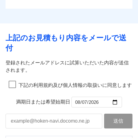
払込方法
お客さまのニーズから補償を考え、設計することで
水道管修理費用
※4
対面
口座振替
合理的な保険料を実現することができます。さらに
水災
盗難
地震火災費用
※5
銀行振込
上半期
新規契約数ランキング
水濡れ
各種割引が充実！
免責金額（自己負
始期日
2025/10/01
※1
免責金額なし
※1
騒擾（じょう）
担額）
補償内容
その他付帯される
大切な住まいを守るための各種サポート機能をご用
外部からの落下・
破損・汚損
一括払
イチオシ
02
修理付帯費用
POINT
費用の補償
当社火災保険新規契約者数より算出[
年
飛来・衝突
月]（ドコモスマート保険
意、住宅トラブル応急サービス「すまいのサポート
※1水災料率は最低リスク区分を適用
支払方法
年払い
上記のお見積もり内容をメールで送
臨時費用
ナビ調べ）
説明事項
※2雑危険（盗難を除く）および破汚
24」、住まいをメンテナンスする際の無料の「リフ
火災、自然災害、盗難などトータルでカバーし、大
月払い
損害防止費用
免責金額（自己負
損において、自己負担額5万円
インターネット割引
付
免責金額なし
ォーム相談サービス」、「長期優良住宅の維持保全
※1
切な住まいをお守りします！
担額）
残存物取片づけ費用
適用される割引
指定工務店割引
付帯される費用の
サポートサービス」をご提供します。
ネット申込
水まわりトラブル、カギ開け対応など「住まいのア
補償
募集文書番号
失火見舞費用
建築年割引
申込方法
郵送
登録されたメールアドレスに試算いただいた内容が送信
お家ドクター火災保険Web（すまいの保険）のお見
臨時費用
シスタンスサービス」が無料付帯
水道管修理費用
対面
されます。
積もり・お申込みはネットで完結！
損害防止費用
その他条件
指定工務店特約
補償の対象やお客さまの状況に応じたさまざまな割
※6
地震火災費用
上半期
新規契約数ランキング
ランキングをもっと見る
残存物取片づけ費用
付帯される費用保
引をご用意！
始期日
2026/08/01
険金
下記の利用規約及び個人情報の取扱いに同意します
失火見舞費用
すまいのサポート24
適用される割引
建築年割引
補償の範囲
？
03
POINT
当社火災保険新規契約者数より算出[
年
月]（ドコモスマート保険
水道管修理費用
リフォーム相談サービス
付帯サービス
※1破損・汚損の免責額5万円
ナビ調べ）
ドコモスマート保険ナビ編集部の評価
補償の範囲
付帯サービス
住まいの緊急かけつけサービス
地震火災費用
長期優良住宅の維持保全サポートサー
？
03
満期日または希望始期日
POINT
※2水まわりトラブル、カギ開け対
ビス
応、ガラス破損の場合に60分までの
火災
風災・雹（ひょ
簡易作業無料でご提供いたします。弊
保険証券の不発行に関する特約（500
クレジットカード
ソニー損保の新ネット火災保険は、補償の組合せが
適用される割引
落雷
う）災、雪災
社提携業者にて24時間365日受付。受
円）
クレジットカード
コンビニ払い
火災
補償内容
風災・雹（ひょ
破裂・爆発
自由だから、必要な補償に絞って選べます。
払込方法
付後、専門業者が対応に向かいます。
落雷
コンビニ払い
う）災、雪災
説明事項
口座振替
払込方法
ガラス破損の対応時間は9時～20時と
しかも、「地震上乗せ特約（全半損時のみ）」で、
破裂・爆発
その他条件
住まいのアシスタンスサービス
※2
口座振替
水災
銀行振込
盗難
なります。