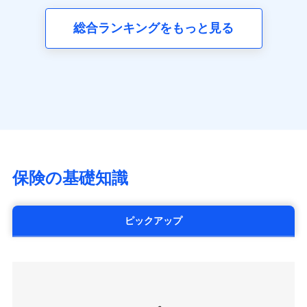
三井ダイレクト損害保険株式会社
全国の優良工務店とタッグを組み、「高品質な修理」
同意いただく必要があります。詳細について、以下をご確
ネット申込
募集文書番号
(https://www.mitsui-direct.co.jp/)
見積もりや保険会社とのご契約に先立ち、当社が提供する
認ください。
と「保険金のお支払」をワンセットで提供する火災保
総合ランキングをもっと見る
申込方法
郵送
ドコモスマート保険ナビの利用規約と個人情報の取扱いに
険です。補償の選択は自由自在で、お申込みはPC・ス
ドコモスマート保険ナビサービス利用規約
対面
同意いただく必要があります。詳細について、以下をご確
■生命保険
マホで24時間受付可能です。住宅トラブル応急サービ
当社による個人情報の取扱いについて（プライバシー
認ください。
アクサ生命保険株式会社
ス「すまいのサポート24」は水まわり、玄関カギの紛
ポリシー）
始期日
2024/10/01
（https://www.axa.co.jp/）
ドコモスマート保険ナビサービス利用規約
失、ハチの巣駆除等の住宅トラブルに対応していま
SBI生命保険株式会社（https://www.sbilife.co.jp/）
当社による個人情報の取扱いについて（プライバシー
す。さらに大切な住まいを守るための各種サポート機
※1損害割合が30%未満の場合は定率
FWD生命保険株式会社
ドコモスマート保険ナビ編集部の評価
ポリシー）
払、水災料率は最低リスク区分を適用
能をご用意。住まいをメンテナンスする際の無料の
（https://www.fwdlife.co.jp/）
※2失火見舞費用の取扱いはなし
「リフォーム相談サービス」、「長期優良住宅の維持
ソニー生命保険株式会社
※3水道管修理費用の取扱いはなし
チューリッヒのネット火災保険は
ダイレクト型でネッ
保全サポートサービス」をご提供しています。
（https://www.sonylife.co.jp）
説明事項
※4地震火災費用の取扱いはなし
ト完結のお手続き・リーズナブルな保険料
に加え、
火
SOMPOひまわり生命保険株式会社
保険の基礎知識
※5火災・風災等の事故により建物に
災に対する補償に加え、すべてのプランに盗難等がつ
（https://www.himawari-life.co.jp/）
損害が生じたとき、日新火災がご案内
いており、
社会問題などを考慮された幅広い補償が特
する修理業者（指定工務店）が建物の
第一ネオ生命保険株式会社
修理を行います。
長です。
失火見舞金など付帯される費用保険金も多
（https://neofirst.co.jp/）
ピックアップ
く、ダイレクトでありながら充実した補償が魅力で
大樹生命保険株式会社（https://www.taiju-
日新火災海上保険株式会社で
募集文書番号
life.co.jp）
お見積もり
す。
太陽生命保険株式会社（https://www.taiyo-
seimei.co.jp）
見積もりや保険会社とのご契約に先立ち、当社が提供する
チューリッヒ生命保険株式会社
ドコモスマート保険ナビの利用規約と個人情報の取扱いに