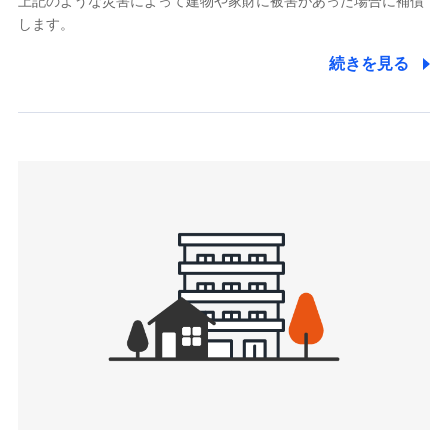
上記のような災害によって建物や家財に被害があった場合に補償
関する情報を提供し、金融商品等の契約を勧奨するため、ま
します。
た維持管理等の委託業務遂行のため、またそれらに付帯、関
連する当社および提携会社のサービスを案内、提供するため
続きを見る
（なお、当社は複数の保険会社と取引があり、取得した個人
情報を取引のある他の保険会社の商品・サービスをご提案す
るために利用させていただくことがあります。）
上記に係る連絡・手続き・管理等付帯業務を行うため
3.セミナー募集サイトから取得した個人情報
各種セミナーの案内、開催のため
上記に係る連絡・手続き・管理等付帯業務を行うため
4.家族・友達紹介にて取得した個人情報
被紹介者への連絡、及び当社と取引のあるもしくは委託を受
けている保険会社・提携会社の保険その他に関する情報を提
供し、金融商品等の契約を勧奨するため
アンケートやキャンペーン等の実施のため
上記に係る連絡・手続き・管理等付帯業務を行うため
5.通話録音にて取得する情報