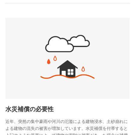
お見積もり
SBIいきいき少額短期保険会社 (https://www.i-
sedai.com/)
見積もりや保険会社とのご契約に先立ち、当社が提供する
SBIペット少額短期保険株式会社
ドコモスマート保険ナビの利用規約と個人情報の取扱いに
(https://www.sbipet-ssi.co.jp/)
同意いただく必要があります。詳細について、以下をご確
SBIリスタ少額短期保険会社
認ください。
(https://www.jishin.co.jp/)
スマートプラス少額短期保険株式会社
ドコモスマート保険ナビサービス利用規約
（https://www.smartplus-insurance.com/）
当社による個人情報の取扱いについて（プライバシー
チューリッヒ少額短期保険株式会社
ポリシー）
(https://www.zurichssi.co.jp/)
Tokio Marine X少額短期保険株式会社
(https://www.tokiomarine-x.co.jp/)
ペットメディカルサポート株式会社
(https://pshoken.co.jp/)
リトルファミリー少額短期保険株式会社
(https://www.littlefamily-ssi.com/)
水災補償の必要性
2.共同募集を行う代理店から受領する個人情報
近年、突然の集中豪雨や河川の氾濫による建物浸水、土砂崩れに
よる建物の流失の被害が増加しています。水災補償を付帯すると
郵便、電話、およびＥメール等により、当社と取引のあるも
しくは委託を受けている保険会社・提携会社の保険その他に