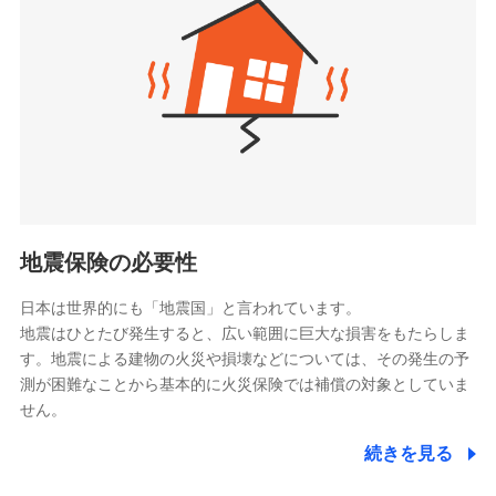
（https://www.zurichlife.co.jp/）
同意いただく必要があります。詳細について、以下をご確
東京海上日動あんしん生命保険株式会社
チューリッヒ保険会社で
認ください。
ドコモスマート保険ナビ編集部の評価
（https://www.tmn-anshin.co.jp/）
お見積もり
ドコモスマート保険ナビサービス利用規約
なないろ生命保険株式会社
（https://www.nanairolife.co.jp/）
当社による個人情報の取扱いについて（プライバシー
チューリッヒ保険会社の
全国の優良工務店とタッグを組み、「高品質な修理」
ポリシー）
日本生命保険相互会社
詳細を見る
と「保険金のお支払」をワンセットで提供する火災保
（https://www.nissay.co.jp）
険です。補償の選択は自由自在で、お申込みはPC・ス
はなさく生命保険株式会社
マホで24時間受付可能です。住宅トラブル応急サービ
見積もりや保険会社とのご契約に先立ち、当社が提供する
（https://www.life8739.co.jp/）
ドコモスマート保険ナビの利用規約と個人情報の取扱いに
ス「すまいのサポート24」は水まわり、玄関カギの紛
マニュライフ生命保険株式会社
同意いただく必要があります。詳細について、以下をご確
失、ハチの巣駆除等の住宅トラブルに対応していま
（https://www.manulife.co.jp/）
地震保険の必要性
認ください。
す。さらに大切な住まいを守るための各種サポート機
三井住友海上あいおい生命保険株式会社
ドコモスマート保険ナビサービス利用規約
能をご用意。住まいをメンテナンスする際の無料の
（https://www.msa-life.co.jp/）
日本は世界的にも「地震国」と言われています。
メットライフ生命株式会社
当社による個人情報の取扱いについて（プライバシー
「リフォーム相談サービス」、「長期優良住宅の維持
地震はひとたび発生すると、広い範囲に巨大な損害をもたらしま
(https://www.metlife.co.jp/)
ポリシー）
保全サポートサービス」をご提供しています。
す。地震による建物の火災や損壊などについては、その発生の予
メディケア生命保険株式会社
測が困難なことから基本的に火災保険では補償の対象としていま
（https://www.medicarelife.com/）
せん。
■少額短期保険
続きを見る
株式会社アシロ少額短期保険
日新火災海上保険株式会社で
(https://kailash.co.jp/)