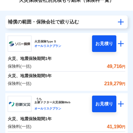
火災保険会社別見積もり結果（保険料一覧）
補償の範囲・保険会社で絞り込む
火災保険Type S
お見積り
オールリスクプラン
火災、地震保険期間
1年
49,716
保険料(一括)
円
火災、地震保険期間
5年
219,279
保険料(一括)
円
ソニー損害保険株式会社
うち
お
家
ドクター火災保険Web
お見積り
ソニー損害保険株式会社のおすすめポイント
オールリスクプラン
火災、地震保険期間
1年
保険料（一括）内訳
01
POINT
41,190
保険料(一括)
円