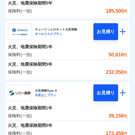
火災 1年
地震 1年
火災、地震保険期間
5年
185,500
保険料(一括)
円
0
28,916
7,580
建物
円
円
円
日新火災海上保険株式会社
チューリッヒのネット火災保険
お見積り
オールリスクプラン
0
10,690
2,530
日新火災海上保険株式会社のおすすめポイント
家財
円
円
円
火災、地震保険期間
1年
保険料（一括）内訳
01
POINT
50,610
保険料(一括)
円
火災 1年
地震 1年
火災、地震保険期間
5年
232,050
保険料(一括)
円
イチオシ
02
POINT
0
21,830
7,580
建物
円
円
円
チューリッヒ保険会社
ソニー損保の新ネット火災保険は、補償の組合せが自
火災保険Type S
お見積り
水災なしプラン
0
9,250
2,530
チューリッヒ保険会社のおすすめポイント
家財
円
由だから、必要な補償に絞って選べます。
円
円
しかも「地震上乗せ特約（全半損時のみ）」で、地震
火災、地震保険期間
1年
保険料（一括）内訳
01
POINT
の被害にも火災保険の保険金額に対して最大100％で備
39,158
保険料(一括)
円
えられます（一部損は対象外）。
火災 1年
地震 1年
火災、地震保険期間
5年
173,459
保険料(一括)
円