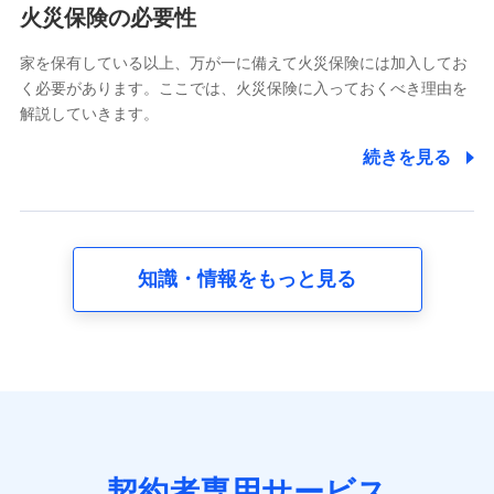
電話対応の品質向上およびお問合せ内容の正確な把握のため
火災保険の必要性
家を保有している以上、万が一に備えて火災保険には加入してお
6.採用応募者の個人情報
く必要があります。ここでは、火災保険に入っておくべき理由を
採用選考および入社手続を実施するため
解説していきます。
7.社員（従業者）の個人情報
続きを見る
人事･勤怠･健康・労務等の管理、給与支給、福利厚生・採用
退職関連処理等の各種手続きのため、当社と従業員または従
業員同士の連絡のため
知識・情報をもっと見る
8.取引先個人情報
取引先としての選定業務、営業情報の提供業務、契約締結手
続き業務、取引管理業務、およびこれらに準ずる業務の遂行
のため
9.お問い合わせ情報
各種お問い合わせに対応するため
契約者専用サービス