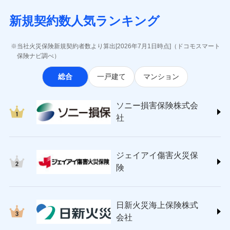
月払い
当社による個人情報の取扱いについて（プライバシー
失、ハチの巣駆除等の住宅トラブルに対応していま
インターネット割引
(https://www.aig.co.jp/sonpo)
5万円 建物が築15年以上または建築
チューリッヒのネット火災保険は
ダイレクト型でネッ
募集文書番号
ポリシー）
す。さらに大切な住まいを守るための各種サポート機
新規契約数人気ランキング
年不明の場合、風災・雹（ひょう）
ＳＢＩ損害保険株式会社
適用される割引
指定工務店割引
ト完結のお手続き・リーズナブルな保険料
に加え、
火
ネット申込
災・雪災の自己負担額は5万円
能をご用意。住まいをメンテナンスする際の無料の
(https://www.sbisonpo.co.jp/)
建築年割引
災に対する補償に加え、すべてのプランに盗難等がつ
申込方法
※2失火見舞費用の取扱いはなし
郵送
「リフォーム相談サービス」、「長期優良住宅の維持
ジェイアイ傷害火災保険株式会社
当社火災保険新規契約者数より算出[2026年7月1日時点]（ドコモスマート
いており、
社会問題などを考慮された幅広い補償が特
※3水道管修理費用の取扱いはなし
対面
保全サポートサービス」をご提供しています。
(https://www.jihoken.co.jp/)
その他条件
指定工務店特約
保険ナビ調べ）
※5
説明事項
（破損・汚損等危険補償特約で補償対
長です。
失火見舞金など付帯される費用保険金も多
ソニー損害保険株式会社
象となる場合があります。）
く、ダイレクトでありながら充実した補償が魅力で
始期日
2026/08/01
総合
一戸建て
マンション
(https://www.sonysonpo.co.jp/)
※4地震火災費用の取扱いはなし
すまいのサポート24
ドコモスマート保険ナビ編集部の評価
す。
※5火災・風災等の事故により建物に
損害保険ジャパン株式会社 (https://www.sompo-
リフォーム相談サービス
付帯サービス
※1盗難、水濡れ、騒擾（じょう）、
損害が生じたとき、日新火災がご案内
japan.co.jp/)
長期優良住宅の維持保全サポートサー
ソニー損害保険株式会
外部からの落下・飛来・衝突は自動付
する修理業者（指定工務店）が建物の
ソニー損保の新ネット火災保険は、補償の組合せが
ＳＯＭＰＯダイレクト損害保険株式会社
日新火災海上保険株式会社で
ビス
帯です。
修理を行います。
社
自由だから、必要な補償に絞って選べます。
(https://www.sompo-direct.co.jp/)
お見積もり
※2水まわりトラブル、カギ開け対
チューリッヒ保険会社 (https://www.zurich.co.jp/)
応、ガラス破損の場合に60分までの
クレジットカード
しかも、「地震上乗せ特約（全半損時のみ）」で、
募集文書番号
チューリッヒ保険会社で
東京海上日動火災保険株式会社
簡易作業無料でご提供いたします。弊
コンビニ払い
地震の被害にも最大100％で備えられます。
見積もりや保険会社とのご契約に先立ち、当社が提供する
お見積もり
払込方法
社提携業者にて24時間365日受付。受
ジェイアイ傷害火災保
(https://www.tokiomarine-nichido.co.jp/)
説明事項
口座振替
ドコモスマート保険ナビの利用規約と個人情報の取扱いに
付後、専門業者が対応に向かいます。
日新火災海上保険株式会社
険
銀行振込
ガラス破損の対応時間は9時～20時と
同意いただく必要があります。詳細について、以下をご確
チューリッヒ保険会社の
(https://www.nisshinfire.co.jp/)
なります。
認ください。
詳細を見る
ペット＆ファミリー損害保険株式会社
※3クレジットカード会社の分割払い
一括払
ドコモスマート保険ナビサービス利用規約
(https://www.petfamilyins.co.jp/)
が可能なことがあります。詳しくは各
日新火災海上保険株式
ソニー損害保険株式会社で
支払方法
年払い
ドコモスマート保険ナビ編集部の評価
三井住友海上火災保険株式会社 (https://www.ms-
当社による個人情報の取扱いについて（プライバシー
クレジットカード会社にご確認くださ
見積もりや保険会社とのご契約に先立ち、当社が提供する
お見積もり
会社
月払い
い。
ins.com/)
ポリシー）
ドコモスマート保険ナビの利用規約と個人情報の取扱いに