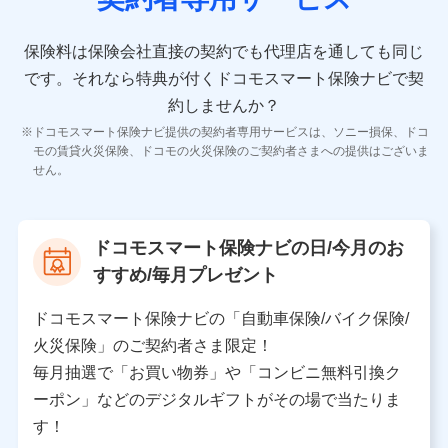
10.受託業務の 個人情報
受託業務の遂行およびこれらに準ずる業務の遂行のため
保険料は保険会社直接の契約でも代理店を通しても同じ
です。
それなら特典が付くドコモスマート保険ナビで契
11.マイカー通勤管理クラウド並びに法人向けASPサー
ビスに関してのお問い合わせ情報
約しませんか？
各種お問い合わせに対応するため
ドコモスマート保険ナビ提供の契約者専用サービスは、ソニー損保、ドコ
当社のサービスに関する情報提供や、皆様に有用なお知らせ
モの賃貸火災保険、ドコモの火災保険のご契約者さまへの提供はございま
をお送りするため
せん。
アンケートの送付のため
当社のサービスや媒体の運営改善に必要なデータを解析し、
分析するため
当社の対応品質向上やお問い合わせ内容の正確な把握のため
ドコモスマート保険ナビの日/今月のお
個人情報保護管理者の職名、連絡先
すすめ/毎月プレゼント
株式会社ドコモ・インシュアランス 営業部長
〒103-0013 東京都中央区日本橋人形町2-14-10 アー
ドコモスマート保険ナビの「自動車保険/バイク保険/
バンネット日本橋ビル 3F
火災保険」のご契約者さま限定！
株式会社ドコモ・インシュアランス
毎月抽選で「お買い物券」や「コンビニ無料引換ク
ーポン」などのデジタルギフトがその場で当たりま
個人情報の第三者提供について
す！
当社ではご本人の同意がある場合または法令に基づく場