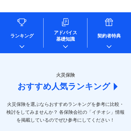
す。
連する当社および提携会社のサービスを案内、提供するため
象となる場合があります。）
水道管修理費用
リフォーム相談サービス
ドコモスマート保険ナビ編集部の評価
（なお、当社は複数の保険会社と取引があり、取得した個人
付帯サービス
※1破損・汚損の免責額5万円
※5地震火災費用の取扱いはなし
付帯サービス
住まいの緊急かけつけサービス
地震火災費用
長期優良住宅の維持保全サポートサー
情報を取引のある他の保険会社の商品・サービスをご提案す
※2水まわりトラブル、カギ開け対
※6火災・風災等の事故により建物に
ビス
るために利用させていただくことがあります。）
応、ガラス破損の場合に60分までの
損害が生じたとき、日新火災がご案内
ソニー損保の新ネット火災保険は、補償の組合せが
各種セミナーの開催のため
簡易作業無料でご提供いたします。弊
保険証券の不発行に関する特約（500
クレジットカード
する修理業者（指定工務店）が建物の
適用される割引
自由だから、必要な補償に絞って選べます。
コンサルティングサービスの実施のため
社提携業者にて24時間365日受付。受
円）
クレジットカード
修理を行います。
コンビニ払い
アドバイス
補償内容
チューリッヒ保険会社で
アンケートやキャンペーン等の実施のため
払込方法
付後、専門業者が対応に向かいます。
ランキング
契約者特典
しかも、「地震上乗せ特約（全半損時のみ）」で、
コンビニ払い
説明事項
口座振替
基礎知識
上記に係る案内・手続き・管理等付帯業務を行うため
お見積もり
払込方法
ガラス破損の対応時間は9時～20時と
その他条件
住まいのアシスタンスサービス
地震の被害にも最大100％で備えられます。
※2
募集文書番号
口座振替
銀行振込
* 当社が委託を受けている保険会社の情報は、保険会社
なります。
免責金額（自己負
銀行振込
※3クレジットカード会社の分割払い
のホームページに掲載しておりますので、ご確認くださ
チューリッヒ保険会社の
免責金額なし
WEB見積もり+メールアドレス登録後
担額）
が可能なことがあります。詳しくは各
一括払
詳細を見る
い。
から4営業日+1日以降、お客さまが決
クレジットカード会社にご確認くださ
備考
一括払
支払方法
年払い
済した時点で保険のお申し込みと完了
い。
臨時費用
支払方法
年払い
■損害保険
となります。
月払い
火災保険
見積もりや保険会社とのご契約に先立ち、当社が提供する
ソニー損害保険株式会社で
損害防止費用
月払い
あいおいニッセイ同和損害保険株式会社
募集文書番号
ドコモスマート保険ナビの利用規約と個人情報の取扱いに
お見積もり
ドコモスマート保険ナビ編集部の評価
残存物取片づけ費用
付帯される費用保
おすすめ人気ランキング
(https://www.aioinissaydowa.co.jp/)
ネット申込
クレジットカード
※3
同意いただく必要があります。詳細について、以下をご確
険金
失火見舞費用
ネット申込
アクサ損害保険株式会社 (https://www.axa-
※2
申込方法
郵送
コンビニ払い
認ください。
払込方法
direct.co.jp/)
水道管修理費用
申込方法
郵送
※3
全国の優良工務店とタッグを組み、「高品質な修理」
見積もりや保険会社とのご契約に先立ち、当社が提供する
対面
口座振替
ドコモスマート保険ナビサービス利用規約
火災保険を選ぶならおすすめランキングを参考に比較・
アニコム損害保険株式会社 (https://www.anicom-
地震火災費用
対面
ドコモスマート保険ナビの利用規約と個人情報の取扱いに
※4
と「保険金のお支払」をワンセットで提供する火災保
銀行振込
当社による個人情報の取扱いについて（プライバシー
sompo.co.jp/)
同意いただく必要があります。詳細について、以下をご確
検討をしてみませんか？
始期日
2025/10/01
各保険会社の「イチオシ」情報
険です。補償の選択は自由自在で、お申込みはPC・ス
ポリシー）
東京海上ダイレクト損害保険株式会社
その他付帯される
認ください。
始期日
2024/10/01
一括払
マホで24時間受付可能です。住宅トラブル応急サービ
を掲載しているのでぜひ参考にしてください！
修理付帯費用
ドコモスマート保険ナビ編集部の評価
費用の補償
(https://www.e-design.net/)
説明事項
※1水災料率は最低リスク区分を適用
支払方法
ドコモスマート保険ナビサービス利用規約
年払い
ス「すまいのサポート24」は水まわり、玄関カギの紛
AIG損害保険株式会社
※1破損・汚損、水ぬれは自己負担額