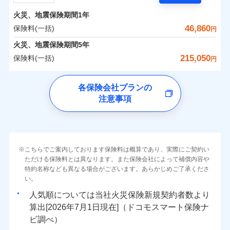
担額）
残存物取片づけ費用
付帯される費用の
サポートサービス」をご提供します。
水まわりトラブル、カギ開け対応など「住まいのア
補償
火災、地震保険期間
1年
失火見舞費用
保険料（一括）内訳
01
POINT
お家ドクター火災保険Web（すまいの保険）のお見
臨時費用
シスタンスサービス」が無料付帯
水道管修理費用
46,860
保険料(一括)
円
積もり・お申込みはネットで完結！
損害防止費用
補償の対象やお客さまの状況に応じたさまざまな割
地震火災費用
火災 1年
地震 1年
火災、地震保険期間
5年
上半期
新規契約数ランキング
ランキングをもっと見る
残存物取片づけ費用
付帯される費用保
引をご用意！
215,050
保険料(一括)
険金
円
失火見舞費用
適用される割引
建築年割引
イチオシ
02
POINT
補償の範囲
0
17,900
7,580
？
03
建物
円
POINT
円
円
当社火災保険新規契約者数より算出[
年
月]（ドコモスマート保険
水道管修理費用
チューリッヒ保険会社
ナビ調べ）
補償の範囲
付帯サービス
住まいの緊急かけつけサービス
地震火災費用
？
03
POINT
各保険会社プランの
ソニー損保の新ネット火災保険は、補償の組合せが自
注意事項
0
7,750
2,530
チューリッヒ保険会社のおすすめポイント
家財
円
由だから、必要な補償に絞って選べます。
円
円
火災
風災・雹（ひょ
保険証券の不発行に関する特約（500
クレジットカード
適用される割引
しかも「地震上乗せ特約（全半損時のみ）」で、地震
落雷
う）災、雪災
円）
コンビニ払い
保険料（一括）内訳
01
火災
補償内容
風災・雹（ひょ
POINT
破裂・爆発
払込方法
の被害にも火災保険の保険金額に対して最大100％で備
落雷
う）災、雪災
口座振替
破裂・爆発
えられます（一部損は対象外）。
その他条件
住まいのアシスタンスサービス
※2
水災
銀行振込
盗難
火災 1年
地震 1年
こちらでご案内しております保険料は概算であり、実際にご契約い
ランキングをもっと見る
水濡れ
免責金額（自己負
免責金額なし
ただける保険料とは異なります。また保険会社によって補償内容や
水災
※2
盗難
騒擾（じょう）
WEB見積もり+メールアドレス登録後
担額）
一括払
水濡れ
外部からの落下・
特約名称なども異なる場合がございます。あらかじめご了承くださ
破損・汚損
イチオシ
02
POINT
から4営業日+1日以降、お客さまが決
補償の範囲
？
0
03
27,700
7,580
POINT
建物
円
円
円
備考
騒擾（じょう）
飛来・衝突
支払方法
い。
年払い
済した時点で保険のお申し込みと完了
外部からの落下・
破損・汚損
臨時費用
となります。
月払い
飛来・衝突
まさかのときも安心！全国の優良工務店とタッグを
人気順については当社
新規契約者数より
損害防止費用
0
9,050
2,530
家財
円
組み、「高品質な修理」と「保険金のお支払」をワ
円
円
算出[
年
月
日現在]（ドコモスマート保険ナ
火災
風災・雹（ひょ
残存物取片づけ費用
付帯される費用保
ネット申込
クレジットカード
※3
落雷
う）災、雪災
ンセットで提供する火災保険です。
ビ調べ）
険金
失火見舞費用
※3
補償内容
破裂・爆発
申込方法
郵送
コンビニ払い