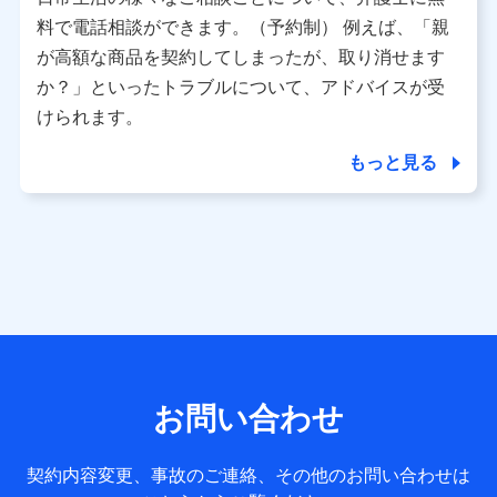
利用情報
料で電話相談ができます。（予約制） 例えば、「親
当社又は株式会社NTTドコモが提供する各種サービスなどの
ご契約・ご利用などに関する情報。例として、当社又は株式
が高額な商品を契約してしまったが、取り消せます
会社NTTドコモが提供する各種サービスのご契約状態・ご利
か？」といったトラブルについて、アドバイスが受
用履歴インターネット利用時の行動に関する情報、アプリケ
ーション利用時の行動に関する情報、購入されたサービスや
けられます。
商品の名称・購入場所・決済に関する情報、アンケートの回
答に関する情報などが含まれます。
もっと見る
保険関連サービス情報
当社又は株式会社NTTドコモが提供する保険関連サービスに
関して取得し、又は保有する情報。例として、見積請求受付
時、資料請求受付時又はユーザー登録受付時に提供いただい
た情報（氏名、住所、生年月日、性別、保険契約者と被保険
者の関係、保険加入の目的、保険商品の内容、保険料、保険
料のお支払方法、車のメーカーや走行距離などの情報、建物
の構造や築年数などの情報、ペットの種類や年齢など）及び
お客様との応対記録 （お客様に提示した比較見積の試算結
果情報、メールマガジンを提供した際のメール内容や送信履
歴の情報及び保険の更改案内等を提供した際のメール内容や
送信履歴などの情報）が含まれます。
お問い合わせ
保険契約情報
当社又は株式会社NTTドコモが取得し、又は保有する保険契
約に関する情報。例として、保険契約者及び被保険者の氏
契約内容変更、事故のご連絡、その他のお問い合わせは
名、住所、生年月日、性別、保険契約者と被保険者の関係、