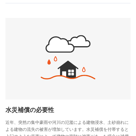
お見積もり
SBIいきいき少額短期保険会社 (https://www.i-
sedai.com/)
見積もりや保険会社とのご契約に先立ち、当社が提供する
SBIペット少額短期保険株式会社
ドコモスマート保険ナビの利用規約と個人情報の取扱いに
(https://www.sbipet-ssi.co.jp/)
同意いただく必要があります。詳細について、以下をご確
SBIリスタ少額短期保険会社
認ください。
(https://www.jishin.co.jp/)
スマートプラス少額短期保険株式会社
ドコモスマート保険ナビサービス利用規約
（https://www.smartplus-insurance.com/）
当社による個人情報の取扱いについて（プライバシー
チューリッヒ少額短期保険株式会社
ポリシー）
(https://www.zurichssi.co.jp/)
Tokio Marine X少額短期保険株式会社
(https://www.tokiomarine-x.co.jp/)
ペットメディカルサポート株式会社
(https://pshoken.co.jp/)
リトルファミリー少額短期保険株式会社
(https://www.littlefamily-ssi.com/)
水災補償の必要性
2.共同募集を行う代理店から受領する個人情報
近年、突然の集中豪雨や河川の氾濫による建物浸水、土砂崩れに
よる建物の流失の被害が増加しています。水災補償を付帯すると
郵便、電話、およびＥメール等により、当社と取引のあるも
しくは委託を受けている保険会社・提携会社の保険その他に