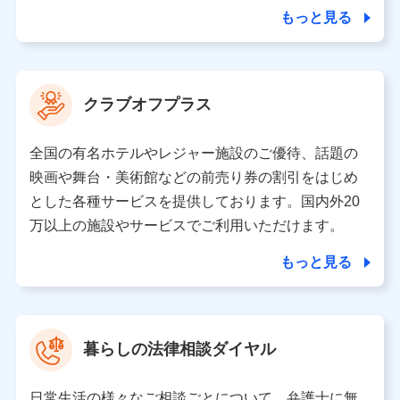
合を除き、第三者に提供いたしません。
もっと見る
業務の委託
当社は利用目的の達成に必要な範囲内において個人情報
クラブオフプラス
の取り扱いの全部または一部を委託する場合がありま
す。
全国の有名ホテルやレジャー施設のご優待、話題の
個人データの共同利用
映画や舞台・美術館などの前売り券の割引をはじめ
とした各種サービスを提供しております。国内外20
当社は株式会社NTTドコモとの間で、以下のとおり個
人データを共同利用します。
万以上の施設やサービスでご利用いただけます。
【共同して利用される利用データの項目】
もっと見る
当社又は株式会社NTTドコモがサービス提供等を通じて
取得した、以下の情報などの個人データ
基本情報
氏名、電話番号、メールアドレス、お客さまの識別子、属
暮らしの法律相談ダイヤル
性、連絡先、dポイントサービスのご利用に関する情報。例
として、dポイントカード番号、性別、年齢、家族構成、住
所、dポイント残高、dポイント利用履歴などが含まれます。
日常生活の様々なご相談ごとについて、弁護士に無