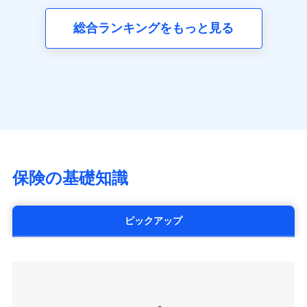
三井ダイレクト損害保険株式会社
全国の優良工務店とタッグを組み、「高品質な修理」
同意いただく必要があります。詳細について、以下をご確
ネット申込
募集文書番号
(https://www.mitsui-direct.co.jp/)
見積もりや保険会社とのご契約に先立ち、当社が提供する
認ください。
と「保険金のお支払」をワンセットで提供する火災保
総合ランキングをもっと見る
申込方法
郵送
ドコモスマート保険ナビの利用規約と個人情報の取扱いに
険です。補償の選択は自由自在で、お申込みはPC・ス
ドコモスマート保険ナビサービス利用規約
対面
同意いただく必要があります。詳細について、以下をご確
■生命保険
マホで24時間受付可能です。住宅トラブル応急サービ
当社による個人情報の取扱いについて（プライバシー
認ください。
アクサ生命保険株式会社
ス「すまいのサポート24」は水まわり、玄関カギの紛
ポリシー）
始期日
2024/10/01
（https://www.axa.co.jp/）
ドコモスマート保険ナビサービス利用規約
失、ハチの巣駆除等の住宅トラブルに対応していま
SBI生命保険株式会社（https://www.sbilife.co.jp/）
当社による個人情報の取扱いについて（プライバシー
す。さらに大切な住まいを守るための各種サポート機
※1損害割合が30%未満の場合は定率
FWD生命保険株式会社
ドコモスマート保険ナビ編集部の評価
ポリシー）
払、水災料率は最低リスク区分を適用
能をご用意。住まいをメンテナンスする際の無料の
（https://www.fwdlife.co.jp/）
※2失火見舞費用の取扱いはなし
「リフォーム相談サービス」、「長期優良住宅の維持
ソニー生命保険株式会社
※3水道管修理費用の取扱いはなし
チューリッヒのネット火災保険は
ダイレクト型でネッ
保全サポートサービス」をご提供しています。
（https://www.sonylife.co.jp）
説明事項
※4地震火災費用の取扱いはなし
ト完結のお手続き・リーズナブルな保険料
に加え、
火
SOMPOひまわり生命保険株式会社
保険の基礎知識
※5火災・風災等の事故により建物に
災に対する補償に加え、すべてのプランに盗難等がつ
（https://www.himawari-life.co.jp/）
損害が生じたとき、日新火災がご案内
いており、
社会問題などを考慮された幅広い補償が特
する修理業者（指定工務店）が建物の
第一ネオ生命保険株式会社
修理を行います。
長です。
失火見舞金など付帯される費用保険金も多
（https://neofirst.co.jp/）
ピックアップ
く、ダイレクトでありながら充実した補償が魅力で
大樹生命保険株式会社（https://www.taiju-
日新火災海上保険株式会社で
募集文書番号
life.co.jp）
お見積もり
す。
太陽生命保険株式会社（https://www.taiyo-
seimei.co.jp）
見積もりや保険会社とのご契約に先立ち、当社が提供する
チューリッヒ生命保険株式会社
ドコモスマート保険ナビの利用規約と個人情報の取扱いに