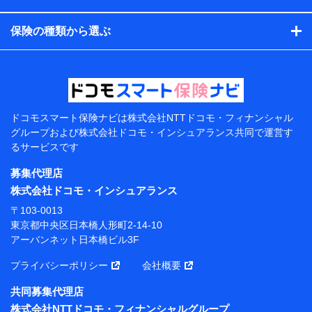
コンサルティングサービスの実施のため
アンケートやキャンペーン等の実施のため
保険の種類から選ぶ
上記に係る案内・手続き・管理等付帯業務を行うため
【当該個人データの管理について責任を有する者の名
称・住所・代表者名】
当該個人データを取り扱う各共同利用者（詳細は次のと
おり）
ドコモスマート保険ナビは
株式会社NTTドコモ・フィナンシャル
東京都千代田区永田町2丁目11番1号 山王パークタワー
グループおよび
株式会社ドコモ・インシュアランス共同で
運営す
株式会社NTTドコモ 代表取締役社長 前田 義晃
るサービスです
東京都中央区日本橋人形町2-14-10 アーバンネット日
募集代理店
本橋ビル 3F
株式会社ドコモ・インシュアランス
株式会社ドコモ・インシュアランス 代表取締役社
〒103-0013
長 吉村 忠義
東京都中央区日本橋人形町2-14-10
アーバンネット日本橋ビル3F
※ 当社および株式会社NTTドコモは、お客さまの情報
を利用させていただくにあたっては、「NTTドコモ パー
プライバシーポリシー
会社概要
ソナルデータ憲章」に定める行動原則を順守します 。
※ パーソナルデータダッシュボードの「第三者提供の
共同募集代理店
管理」の設定状態にかかわらず、共同利用する場合があ
株式会社NTTドコモ・フィナンシャルグループ