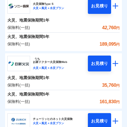
補償の範囲
？
03
POINT
ソニー損保の新ネット火災保険は、補償の組合せが自
火災保険Type S
お見積り
火災＋風災＋水災プラン
0
5,800
2,530
チューリッヒ保険会社のおすすめポイント
家財
円
由だから、必要な補償に絞って選べます。
円
円
火災
風災・雹（ひょ
しかも「地震上乗せ特約（全半損時のみ）」で、地震
落雷
う）災、雪災
火災、地震保険期間
1年
保険料（一括）内訳
01
火災
風災・雹（ひょ
POINT
破裂・爆発
の被害にも火災保険の保険金額に対して最大100％で備
落雷
う）災、雪災
42,760
保険料(一括)
円
破裂・爆発
えられます（一部損は対象外）。
水災
盗難
火災 1年
地震 1年
火災、地震保険期間
5年
ランキングをもっと見る
水濡れ
※1
水災
盗難
騒擾（じょう）
189,095
保険料(一括)
円
水濡れ
外部からの落下・
破損・汚損
イチオシ
02
POINT
補償の範囲
？
0
03
22,750
7,580
POINT
建物
円
円
円
騒擾（じょう）
飛来・衝突
ソニー損害保険株式会社
外部からの落下・
破損・汚損
うち
飛来・衝突
まさかのときも安心！全国の優良工務店とタッグを
お
家
ドクター火災保険Web
お見積り
0
6,800
2,530
ソニー損害保険株式会社のおすすめポイント
家財
円
組み、「高品質な修理」と「保険金のお支払」をワ
円
円
火災＋風災＋水災プラン
火災
風災・雹（ひょ
落雷
う）災、雪災
ンセットで提供する火災保険です。
火災、地震保険期間
1年
保険料（一括）内訳
01
補償内容
破裂・爆発
POINT
お客さまのニーズから補償を考え、設計することで
35,760
保険料(一括)
円
合理的な保険料を実現することができます。さらに
水災
盗難
火災 1年
地震 1年
火災、地震保険期間
5年
上半期
新規契約数ランキング
水濡れ
各種割引が充実！
免責金額（自己負
免責金額なし
※2
騒擾（じょう）
161,830
保険料(一括)
担額）
円
補償内容
大切な住まいを守るための各種サポート機能をご用
外部からの落下・
破損・汚損
イチオシ
02
POINT
0
24,613
7,580
建物
円
円
円
当社火災保険新規契約者数より算出[
年
飛来・衝突
月]（ドコモスマート保険
意、住宅トラブル応急サービス「すまいのサポート
日新火災海上保険株式会社
臨時費用
ナビ調べ）
24」、住まいをメンテナンスする際の無料の「リフ
火災、自然災害、盗難などトータルでカバーし、大
チューリッヒのネット火災保険
お見積り
損害防止費用
免責金額（自己負
火災＋風災＋水災プラン
免責金額なし
0
ォーム相談サービス」、「長期優良住宅の維持保全
8,037
2,530
日新火災海上保険株式会社のおすすめポイント
※1
家財
円
切な住まいをお守りします！
円
円