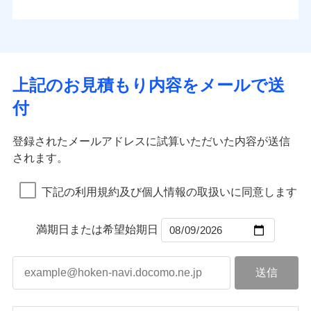
払込方法
お客さまのニーズから補償を考え、設計することで
水道管修理費用
※4
対面
口座振替
合理的な保険料を実現することができます。さらに
水災
盗難
地震火災費用
※5
銀行振込
上半期
新規契約数ランキング
水濡れ
各種割引が充実！
免責金額（自己負
始期日
2025/10/01
※1
免責金額なし
※1
騒擾（じょう）
担額）
補償内容
その他付帯される
大切な住まいを守るための各種サポート機能をご用
外部からの落下・
破損・汚損
一括払
イチオシ
02
修理付帯費用
POINT
費用の補償
当社火災保険新規契約者数より算出[
年
飛来・衝突
月]（ドコモスマート保険
意、住宅トラブル応急サービス「すまいのサポート
※1水災料率は最低リスク区分を適用
支払方法
年払い
上記のお見積もり内容をメールで送
臨時費用
ナビ調べ）
説明事項
※2雑危険（盗難を除く）および破汚
24」、住まいをメンテナンスする際の無料の「リフ
火災、自然災害、盗難などトータルでカバーし、大
月払い
損害防止費用
免責金額（自己負
損において、自己負担額5万円
インターネット割引
付
免責金額なし
ォーム相談サービス」、「長期優良住宅の維持保全
※1
切な住まいをお守りします！
担額）
残存物取片づけ費用
適用される割引
指定工務店割引
付帯される費用の
サポートサービス」をご提供します。
ネット申込
水まわりトラブル、カギ開け対応など「住まいのア
補償
募集文書番号
失火見舞費用
建築年割引
申込方法
郵送
登録されたメールアドレスに試算いただいた内容が送信
お家ドクター火災保険Web（すまいの保険）のお見
臨時費用
シスタンスサービス」が無料付帯
水道管修理費用
対面
されます。
積もり・お申込みはネットで完結！
損害防止費用
その他条件
指定工務店特約
補償の対象やお客さまの状況に応じたさまざまな割
※6
地震火災費用
上半期
新規契約数ランキング
ランキングをもっと見る
残存物取片づけ費用
付帯される費用保
引をご用意！
始期日
2026/08/01
険金
下記の利用規約及び個人情報の取扱いに同意します
失火見舞費用
すまいのサポート24
適用される割引
建築年割引
補償の範囲
？
03
POINT
当社火災保険新規契約者数より算出[
年
月]（ドコモスマート保険
水道管修理費用
リフォーム相談サービス
付帯サービス
※1破損・汚損の免責額5万円
ナビ調べ）
ドコモスマート保険ナビ編集部の評価
補償の範囲
付帯サービス
住まいの緊急かけつけサービス
地震火災費用
長期優良住宅の維持保全サポートサー
？
03
満期日または希望始期日
POINT
※2水まわりトラブル、カギ開け対
ビス
応、ガラス破損の場合に60分までの
火災
風災・雹（ひょ
簡易作業無料でご提供いたします。弊
保険証券の不発行に関する特約（500
クレジットカード
ソニー損保の新ネット火災保険は、補償の組合せが
適用される割引
落雷
う）災、雪災
社提携業者にて24時間365日受付。受
円）
クレジットカード
コンビニ払い
火災
補償内容
風災・雹（ひょ
破裂・爆発
自由だから、必要な補償に絞って選べます。
払込方法
付後、専門業者が対応に向かいます。
落雷
コンビニ払い
う）災、雪災
説明事項
口座振替
払込方法
ガラス破損の対応時間は9時～20時と
しかも、「地震上乗せ特約（全半損時のみ）」で、
破裂・爆発
その他条件
住まいのアシスタンスサービス
※2
口座振替
水災
銀行振込
盗難
なります。