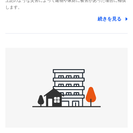
上記のような災害によって建物や家財に被害があった場合に補償
関する情報を提供し、金融商品等の契約を勧奨するため、ま
します。
た維持管理等の委託業務遂行のため、またそれらに付帯、関
連する当社および提携会社のサービスを案内、提供するため
続きを見る
（なお、当社は複数の保険会社と取引があり、取得した個人
情報を取引のある他の保険会社の商品・サービスをご提案す
るために利用させていただくことがあります。）
上記に係る連絡・手続き・管理等付帯業務を行うため
3.セミナー募集サイトから取得した個人情報
各種セミナーの案内、開催のため
上記に係る連絡・手続き・管理等付帯業務を行うため
4.家族・友達紹介にて取得した個人情報
被紹介者への連絡、及び当社と取引のあるもしくは委託を受
けている保険会社・提携会社の保険その他に関する情報を提
供し、金融商品等の契約を勧奨するため
アンケートやキャンペーン等の実施のため
上記に係る連絡・手続き・管理等付帯業務を行うため
5.通話録音にて取得する情報