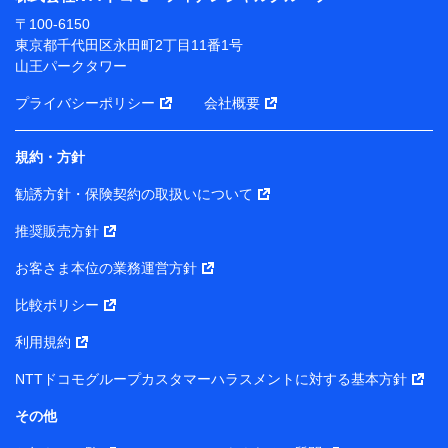
ります。
〒100-6150
※ dポイントクラブ会員ではないお客さま（2019年12
東京都千代田区永田町2丁目11番1号
月11日以降、一度もdポイントクラブ会員であったこと
山王パークタワー
がないお客さまに限る）に関する、2019年12月10日以
前に取得した個人データは、こちら の利用目的の範囲内
プライバシーポリシー
会社概要
に限って共同利用します。
規約・方針
当社は株式会社NTTドコモ・フィナンシャルグループ
との間で、以下のとおり個人データを共同利用しま
勧誘方針・保険契約の取扱いについて
す。
推奨販売方針
【共同して利用される利用データの項目】
当社または株式会社NTTドコモ・フィナンシャルグルー
お客さま本位の業務運営方針
プがサービス提供等を通じて取得した、以下の情報など
比較ポリシー
の個人データ
基本情報
利用規約
氏名、電話番号、メールアドレス、お客さまの識別子、属
NTTドコモグループカスタマーハラスメントに対する基本方針
性、連絡先、dポイントサービスのご利用に関する情報。例
として、dポイントカード番号、性別、年齢、家族構成、住
その他
所、dポイント残高、dポイント利用履歴などが含まれます。
利用情報