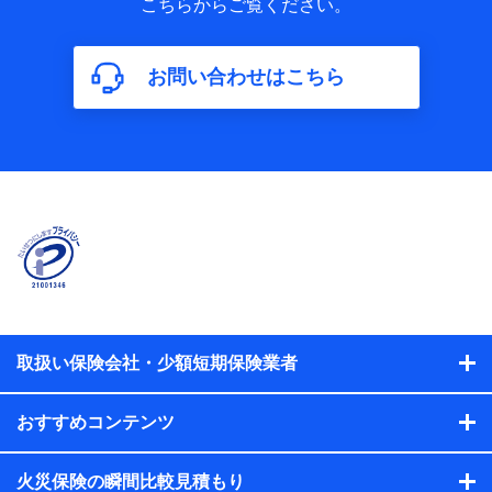
こちらからご覧ください。
保険加入の目的、保険商品の内容、保険料、保険料のお支払
方法、車のメーカーや走行距離などの情報、建物の構造や築
年数などの情報、ペットの種類や年齢などの情報などが含ま
お問い合わせはこちら
れます。
【共同して利用する者の範囲】
当社
株式会社NTTドコモ
【利用する者の利用目的】
当社又は株式会社NTTドコモが提供する保険関連サービスに
おけるユーザ登録受付および管理のため
当社又は株式会社NTTドコモと取引のあるもしくは委託を受
けている保険会社・提携会社の保険その他に関する情報を提
供するため、また維持管理等の委託業務遂行のため、またそ
れらに付帯、関連する当社、株式会社NTTドコモおよび提携
会社のサービスを案内、提供するため
取扱い保険会社・少額短期保険業者
（各サービスで取得したサービス利用履歴、ウェブサイトの
閲覧履歴、購買履歴、ご契約内容等のパーソナルデータを分
おすすめコンテンツ
析して、お客さまの趣味・嗜好・傾向に応じたサービス・商
品等に関するご提案や広告の配信等を行うことがありま
す。）
火災保険の瞬間比較見積もり
各種セミナーの開催のため