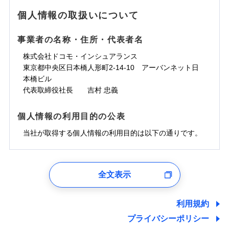
地震の被害にも最大100％で備えられます。
ランキングをもっと見る
水濡れ
免責金額（自己負
銀行振込
※3クレジットカード会社の分割払い
※1
免責金額なし
水災
※1
盗難
騒擾（じょう）
個人情報の取扱いについて
WEB見積もり+メールアドレス登録後
担額）
が可能なことがあります。詳しくは各
一括払
水濡れ
外部からの落下・
破損・汚損
から4営業日+1日以降、お客さまが決
※1
クレジットカード会社にご確認くださ
備考
騒擾（じょう）
一括払
飛来・衝突
支払方法
年払い
済した時点で保険のお申し込みと完了
外部からの落下・
破損・汚損
い。
事業者の名称・住所・代表者名
臨時費用
支払方法
年払い
となります。
月払い
飛来・衝突
損害防止費用
月払い
株式会社ドコモ・インシュアランス
ソニー損害保険株式会社で
募集文書番号
残存物取片づけ費用
付帯される費用保
ネット申込
クレジットカード
東京都中央区日本橋人形町2-14-10 アーバンネット日
※3
お見積もり
険金
失火見舞費用
ネット申込
※2
補償内容
申込方法
本橋ビル
郵送
コンビニ払い
払込方法
水道管修理費用
申込方法
郵送
※3
代表取締役社長 吉村 忠義
対面
口座振替
見積もりや保険会社とのご契約に先立ち、当社が提供する
地震火災費用
対面
※4
銀行振込
上半期
新規契約数ランキング
免責金額（自己負
ドコモスマート保険ナビの利用規約と個人情報の取扱いに
始期日
2025/10/01
免責金額なし
個人情報の利用目的の公表
担額）
同意いただく必要があります。詳細について、以下をご確
補償内容
その他付帯される
始期日
2024/10/01
一括払
修理付帯費用
ドコモスマート保険ナビ編集部の評価
費用の補償
認ください。
当社火災保険新規契約者数より算出[
当社が取得する個人情報の利用目的は以下の通りです。
年
月]（ドコモスマート保険
※1雑危険（盗難を除く）および破汚
支払方法
年払い
説明事項
臨時費用
ナビ調べ）
損において、自己負担額5万円
※1損害割合が30%未満の場合は定率
ドコモスマート保険ナビサービス利用規約
月払い
損害防止費用
免責金額（自己負
インターネット割引
払、水災料率は最低リスク区分を適用
チューリッヒのネット火災保険は
ダイレクト型でネッ
1.見積請求受付時、資料請求受付時、ユーザー登録受
免責金額なし
当社による個人情報の取扱いについて（プライバシー
担額）
※2破損・汚損、水ぬれは自己負担額
残存物取片づけ費用
適用される割引
指定工務店割引
付時
付帯される費用の
募集文書番号
ト完結のお手続き・リーズナブルな保険料
に加え、
火
ポリシー）
ネット申込
全文表示
5万円 建物が築15年以上または建築
補償
失火見舞費用
建築年割引
災に対する補償に加え、すべてのプランに盗難等がつ
ユーザー登録受付および、管理のため
申込方法
年不明の場合、風災・雹（ひょう）
郵送
臨時費用
水道管修理費用
郵便、電話、およびＥメール等により、当社と取引のあるも
いており、
社会問題などを考慮された幅広い補償が特
災・雪災の自己負担額は5万円
対面
損害防止費用
しくは委託を受けている保険会社・提携会社の保険その他に
その他条件
指定工務店特約
※5
利用規約
地震火災費用
※3失火見舞費用の取扱いはなし
長です。
失火見舞金など付帯される費用保険金も多
ランキングをもっと見る
関する情報を提供し、金融商品等の契約を勧奨するため、ま
残存物取片づけ費用
付帯される費用保
説明事項
※4水道管修理費用の取扱いはなし
プライバシーポリシー
く、ダイレクトでありながら充実した補償が魅力で
始期日
2026/08/01
た維持管理等の委託業務遂行のため、またそれらに付帯、関
険金
（破損・汚損等危険補償特約で補償対
失火見舞費用
すまいのサポート24
適用される割引
建築年割引