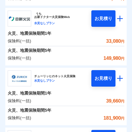
イチオシ
02
POINT
補償の範囲
？
0
03
29,500
7,580
POINT
建物
円
円
円
ソニー損害保険株式会社
うち
まさかのときも安心！全国の優良工務店とタッグを
お
家
ドクター火災保険Web
お見積り
0
11,000
2,530
ソニー損害保険株式会社のおすすめポイント
家財
円
組み、「高品質な修理」と「保険金のお支払」をワ
円
円
水災なしプラン
火災
風災・雹（ひょ
落雷
う）災、雪災
ンセットで提供する火災保険です。
火災、地震保険期間
1年
保険料（一括）内訳
01
破裂・爆発
POINT
お客さまのニーズから補償を考え、設計することで
33,080
保険料(一括)
円
合理的な保険料を実現することができます。さらに
水災
盗難
火災 1年
地震 1年
火災、地震保険期間
5年
水濡れ
各種割引が充実！
※1
騒擾（じょう）
149,980
保険料(一括)
円
大切な住まいを守るための各種サポート機能をご用
外部からの落下・
破損・汚損
イチオシ
02
POINT
0
22,224
7,580
建物
円
円
円
飛来・衝突
意、住宅トラブル応急サービス「すまいのサポート
日新火災海上保険株式会社
24」、住まいをメンテナンスする際の無料の「リフ
火災、自然災害、盗難などトータルでカバーし、大
チューリッヒのネット火災保険
お見積り
水災なしプラン
0
ォーム相談サービス」、「長期優良住宅の維持保全
6,824
2,530
日新火災海上保険株式会社のおすすめポイント
家財
円
切な住まいをお守りします！
円
円
サポートサービス」をご提供します。
水まわりトラブル、カギ開け対応など「住まいのア
火災、地震保険期間
1年
保険料（一括）内訳
01
POINT
お家ドクター火災保険Web（すまいの保険）のお見
シスタンスサービス」が無料付帯
39,660
保険料(一括)
円
積もり・お申込みはネットで完結！
補償の対象やお客さまの状況に応じたさまざまな割
火災 1年
地震 1年
火災、地震保険期間
5年
上半期
新規契約数ランキング
引をご用意！
181,900
保険料(一括)
円
イチオシ
02
POINT
補償の範囲
0
17,170
7,580
？
03
建物
円
POINT
円
円
当社火災保険新規契約者数より算出[
年
月]（ドコモスマート保険
チューリッヒ保険会社
ナビ調べ）