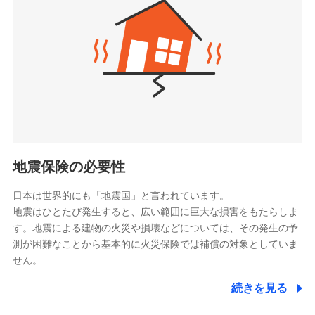
（https://www.zurichlife.co.jp/）
同意いただく必要があります。詳細について、以下をご確
東京海上日動あんしん生命保険株式会社
チューリッヒ保険会社で
認ください。
ドコモスマート保険ナビ編集部の評価
（https://www.tmn-anshin.co.jp/）
お見積もり
ドコモスマート保険ナビサービス利用規約
なないろ生命保険株式会社
（https://www.nanairolife.co.jp/）
当社による個人情報の取扱いについて（プライバシー
チューリッヒ保険会社の
全国の優良工務店とタッグを組み、「高品質な修理」
ポリシー）
日本生命保険相互会社
詳細を見る
と「保険金のお支払」をワンセットで提供する火災保
（https://www.nissay.co.jp）
険です。補償の選択は自由自在で、お申込みはPC・ス
はなさく生命保険株式会社
マホで24時間受付可能です。住宅トラブル応急サービ
見積もりや保険会社とのご契約に先立ち、当社が提供する
（https://www.life8739.co.jp/）
ドコモスマート保険ナビの利用規約と個人情報の取扱いに
ス「すまいのサポート24」は水まわり、玄関カギの紛
マニュライフ生命保険株式会社
同意いただく必要があります。詳細について、以下をご確
失、ハチの巣駆除等の住宅トラブルに対応していま
（https://www.manulife.co.jp/）
地震保険の必要性
認ください。
す。さらに大切な住まいを守るための各種サポート機
三井住友海上あいおい生命保険株式会社
ドコモスマート保険ナビサービス利用規約
能をご用意。住まいをメンテナンスする際の無料の
（https://www.msa-life.co.jp/）
日本は世界的にも「地震国」と言われています。
メットライフ生命株式会社
当社による個人情報の取扱いについて（プライバシー
「リフォーム相談サービス」、「長期優良住宅の維持
地震はひとたび発生すると、広い範囲に巨大な損害をもたらしま
(https://www.metlife.co.jp/)
ポリシー）
保全サポートサービス」をご提供しています。
す。地震による建物の火災や損壊などについては、その発生の予
メディケア生命保険株式会社
測が困難なことから基本的に火災保険では補償の対象としていま
（https://www.medicarelife.com/）
せん。
■少額短期保険
続きを見る
株式会社アシロ少額短期保険
日新火災海上保険株式会社で
(https://kailash.co.jp/)