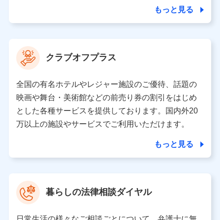
合を除き、第三者に提供いたしません。
もっと見る
業務の委託
当社は利用目的の達成に必要な範囲内において個人情報
クラブオフプラス
の取り扱いの全部または一部を委託する場合がありま
す。
全国の有名ホテルやレジャー施設のご優待、話題の
個人データの共同利用
映画や舞台・美術館などの前売り券の割引をはじめ
とした各種サービスを提供しております。国内外20
当社は株式会社NTTドコモとの間で、以下のとおり個
人データを共同利用します。
万以上の施設やサービスでご利用いただけます。
【共同して利用される利用データの項目】
もっと見る
当社又は株式会社NTTドコモがサービス提供等を通じて
取得した、以下の情報などの個人データ
基本情報
氏名、電話番号、メールアドレス、お客さまの識別子、属
暮らしの法律相談ダイヤル
性、連絡先、dポイントサービスのご利用に関する情報。例
として、dポイントカード番号、性別、年齢、家族構成、住
所、dポイント残高、dポイント利用履歴などが含まれます。
日常生活の様々なご相談ごとについて、弁護士に無