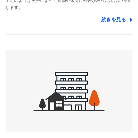
上記のような災害によって建物や家財に被害があった場合に補償
関する情報を提供し、金融商品等の契約を勧奨するため、ま
します。
た維持管理等の委託業務遂行のため、またそれらに付帯、関
連する当社および提携会社のサービスを案内、提供するため
続きを見る
（なお、当社は複数の保険会社と取引があり、取得した個人
情報を取引のある他の保険会社の商品・サービスをご提案す
るために利用させていただくことがあります。）
上記に係る連絡・手続き・管理等付帯業務を行うため
3.セミナー募集サイトから取得した個人情報
各種セミナーの案内、開催のため
上記に係る連絡・手続き・管理等付帯業務を行うため
4.家族・友達紹介にて取得した個人情報
被紹介者への連絡、及び当社と取引のあるもしくは委託を受
けている保険会社・提携会社の保険その他に関する情報を提
供し、金融商品等の契約を勧奨するため
アンケートやキャンペーン等の実施のため
上記に係る連絡・手続き・管理等付帯業務を行うため
5.通話録音にて取得する情報