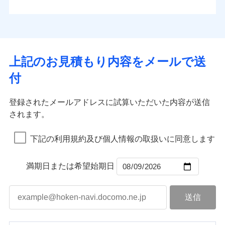
払込方法
お客さまのニーズから補償を考え、設計することで
水道管修理費用
※4
対面
口座振替
合理的な保険料を実現することができます。さらに
水災
盗難
地震火災費用
※5
銀行振込
上半期
新規契約数ランキング
水濡れ
各種割引が充実！
免責金額（自己負
始期日
2025/10/01
※1
免責金額なし
※1
騒擾（じょう）
担額）
補償内容
その他付帯される
大切な住まいを守るための各種サポート機能をご用
外部からの落下・
破損・汚損
一括払
イチオシ
02
修理付帯費用
POINT
費用の補償
当社火災保険新規契約者数より算出[
年
飛来・衝突
月]（ドコモスマート保険
意、住宅トラブル応急サービス「すまいのサポート
※1水災料率は最低リスク区分を適用
支払方法
年払い
上記のお見積もり内容をメールで送
臨時費用
ナビ調べ）
説明事項
※2雑危険（盗難を除く）および破汚
24」、住まいをメンテナンスする際の無料の「リフ
火災、自然災害、盗難などトータルでカバーし、大
月払い
損害防止費用
免責金額（自己負
損において、自己負担額5万円
インターネット割引
付
免責金額なし
ォーム相談サービス」、「長期優良住宅の維持保全
※1
切な住まいをお守りします！
担額）
残存物取片づけ費用
適用される割引
指定工務店割引
付帯される費用の
サポートサービス」をご提供します。
ネット申込
水まわりトラブル、カギ開け対応など「住まいのア
補償
募集文書番号
失火見舞費用
建築年割引
申込方法
郵送
登録されたメールアドレスに試算いただいた内容が送信
お家ドクター火災保険Web（すまいの保険）のお見
臨時費用
シスタンスサービス」が無料付帯
水道管修理費用
対面
されます。
積もり・お申込みはネットで完結！
損害防止費用
その他条件
指定工務店特約
補償の対象やお客さまの状況に応じたさまざまな割
※6
地震火災費用
上半期
新規契約数ランキング
ランキングをもっと見る
残存物取片づけ費用
付帯される費用保
引をご用意！
始期日
2026/08/01
険金
下記の利用規約及び個人情報の取扱いに同意します
失火見舞費用
すまいのサポート24
適用される割引
建築年割引
補償の範囲
？
03
POINT
当社火災保険新規契約者数より算出[
年
月]（ドコモスマート保険
水道管修理費用
リフォーム相談サービス
付帯サービス
※1破損・汚損の免責額5万円
ナビ調べ）
ドコモスマート保険ナビ編集部の評価
補償の範囲
付帯サービス
住まいの緊急かけつけサービス
地震火災費用
長期優良住宅の維持保全サポートサー
？
03
満期日または希望始期日
POINT
※2水まわりトラブル、カギ開け対
ビス
応、ガラス破損の場合に60分までの
火災
風災・雹（ひょ
簡易作業無料でご提供いたします。弊
保険証券の不発行に関する特約（500
クレジットカード
ソニー損保の新ネット火災保険は、補償の組合せが
適用される割引
落雷
う）災、雪災
社提携業者にて24時間365日受付。受
円）
クレジットカード
コンビニ払い
火災
補償内容
風災・雹（ひょ
破裂・爆発
自由だから、必要な補償に絞って選べます。
払込方法
付後、専門業者が対応に向かいます。
落雷
コンビニ払い
う）災、雪災
説明事項
口座振替
払込方法
ガラス破損の対応時間は9時～20時と
しかも、「地震上乗せ特約（全半損時のみ）」で、
破裂・爆発
その他条件
住まいのアシスタンスサービス
※2
口座振替
水災
銀行振込
盗難
なります。