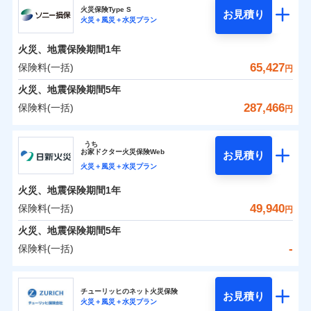
補償の範囲
？
03
POINT
ソニー損保の新ネット火災保険は、補償の組合せが自
火災保険Type S
お見積り
火災＋風災＋水災プラン
-
8,200
2,530
チューリッヒ保険会社のおすすめポイント
家財
由だから、必要な補償に絞って選べます。
円
円
火災
風災・雹（ひょ
しかも「地震上乗せ特約（全半損時のみ）」で、地震
落雷
う）災、雪災
火災、地震保険期間
1年
保険料（一括）内訳
01
火災
風災・雹（ひょ
POINT
破裂・爆発
の被害にも火災保険の保険金額に対して最大100％で備
落雷
う）災、雪災
65,427
保険料(一括)
円
破裂・爆発
えられます（一部損は対象外）。
水災
盗難
火災 1年
地震 1年
火災、地震保険期間
5年
ランキングをもっと見る
水濡れ
※1
水災
盗難
騒擾（じょう）
287,466
保険料(一括)
円
水濡れ
外部からの落下・
破損・汚損
イチオシ
02
POINT
補償の範囲
？
0
03
31,750
7,580
POINT
建物
円
円
円
騒擾（じょう）
飛来・衝突
ソニー損害保険株式会社
外部からの落下・
破損・汚損
うち
飛来・衝突
まさかのときも安心！全国の優良工務店とタッグを
お
家
ドクター火災保険Web
お見積り
0
9,600
2,530
ソニー損害保険株式会社のおすすめポイント
家財
円
組み、「高品質な修理」と「保険金のお支払」をワ
円
円
火災＋風災＋水災プラン
火災
風災・雹（ひょ
落雷
う）災、雪災
ンセットで提供する火災保険です。
火災、地震保険期間
1年
保険料（一括）内訳
01
補償内容
破裂・爆発
POINT
お客さまのニーズから補償を考え、設計することで
49,940
保険料(一括)
円
合理的な保険料を実現することができます。さらに
水災
盗難
火災 1年
地震 1年
火災、地震保険期間
5年
上半期
新規契約数ランキング
水濡れ
各種割引が充実！
免責金額（自己負
免責金額なし
※2
騒擾（じょう）
-
保険料(一括)
担額）
補償内容
大切な住まいを守るための各種サポート機能をご用
外部からの落下・
破損・汚損
イチオシ
02
POINT
0
44,904
7,580
建物
円
円
円
当社火災保険新規契約者数より算出[
年
飛来・衝突
月]（ドコモスマート保険
意、住宅トラブル応急サービス「すまいのサポート
日新火災海上保険株式会社
臨時費用
ナビ調べ）
24」、住まいをメンテナンスする際の無料の「リフ
火災、自然災害、盗難などトータルでカバーし、大
チューリッヒのネット火災保険
お見積り
損害防止費用
免責金額（自己負
火災＋風災＋水災プラン
免責金額なし
0
ォーム相談サービス」、「長期優良住宅の維持保全
10,413
2,530
日新火災海上保険株式会社のおすすめポイント
※1
家財
円
切な住まいをお守りします！
円
円