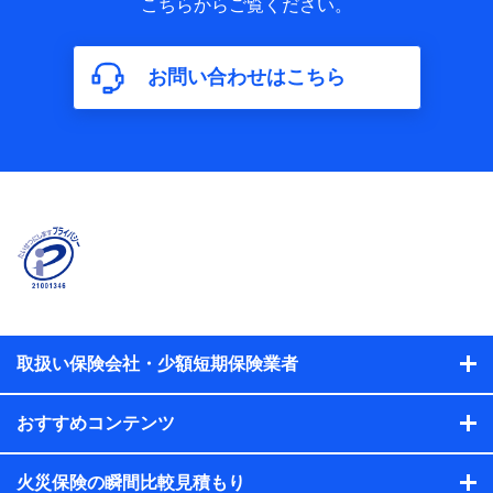
こちらからご覧ください。
保険加入の目的、保険商品の内容、保険料、保険料のお支払
方法、車のメーカーや走行距離などの情報、建物の構造や築
年数などの情報、ペットの種類や年齢などの情報などが含ま
お問い合わせはこちら
れます。
【共同して利用する者の範囲】
当社
株式会社NTTドコモ
【利用する者の利用目的】
当社又は株式会社NTTドコモが提供する保険関連サービスに
おけるユーザ登録受付および管理のため
当社又は株式会社NTTドコモと取引のあるもしくは委託を受
けている保険会社・提携会社の保険その他に関する情報を提
供するため、また維持管理等の委託業務遂行のため、またそ
れらに付帯、関連する当社、株式会社NTTドコモおよび提携
会社のサービスを案内、提供するため
取扱い保険会社・少額短期保険業者
（各サービスで取得したサービス利用履歴、ウェブサイトの
閲覧履歴、購買履歴、ご契約内容等のパーソナルデータを分
おすすめコンテンツ
析して、お客さまの趣味・嗜好・傾向に応じたサービス・商
品等に関するご提案や広告の配信等を行うことがありま
す。）
火災保険の瞬間比較見積もり
各種セミナーの開催のため