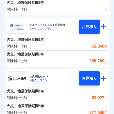
火災 1年
地震 1年
火災、地震保険期間
5年
-
保険料(一括)
0
50,409
7,580
建物
円
円
円
日新火災海上保険株式会社
チューリッヒのネット火災保険
お見積り
オールリスクプラン
0
13,066
2,530
日新火災海上保険株式会社のおすすめポイント
家財
円
円
円
火災、地震保険期間
1年
保険料（一括）内訳
01
POINT
62,360
保険料(一括)
円
火災 1年
地震 1年
火災、地震保険期間
5年
286,700
保険料(一括)
円
イチオシ
02
POINT
-
33,900
7,580
建物
円
円
チューリッヒ保険会社
ソニー損保の新ネット火災保険は、補償の組合せが自
火災保険Type S
お見積り
水災なしプラン
-
11,600
2,530
チューリッヒ保険会社のおすすめポイント
家財
由だから、必要な補償に絞って選べます。
円
円
しかも「地震上乗せ特約（全半損時のみ）」で、地震
火災、地震保険期間
1年
保険料（一括）内訳
01
POINT
の被害にも火災保険の保険金額に対して最大100％で備
63,027
保険料(一括)
円
えられます（一部損は対象外）。
火災 1年
地震 1年
火災、地震保険期間
5年
277,045
保険料(一括)
円