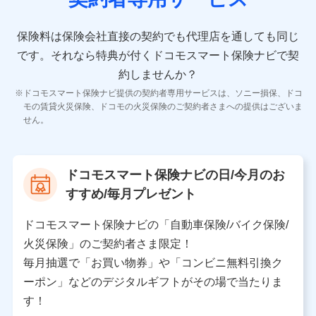
10.受託業務の 個人情報
受託業務の遂行およびこれらに準ずる業務の遂行のため
保険料は保険会社直接の契約でも代理店を通しても同じ
です。
それなら特典が付くドコモスマート保険ナビで契
11.マイカー通勤管理クラウド並びに法人向けASPサー
ビスに関してのお問い合わせ情報
約しませんか？
各種お問い合わせに対応するため
ドコモスマート保険ナビ提供の契約者専用サービスは、ソニー損保、ドコ
当社のサービスに関する情報提供や、皆様に有用なお知らせ
モの賃貸火災保険、ドコモの火災保険のご契約者さまへの提供はございま
をお送りするため
せん。
アンケートの送付のため
当社のサービスや媒体の運営改善に必要なデータを解析し、
分析するため
当社の対応品質向上やお問い合わせ内容の正確な把握のため
ドコモスマート保険ナビの日/今月のお
個人情報保護管理者の職名、連絡先
すすめ/毎月プレゼント
株式会社ドコモ・インシュアランス 営業部長
〒103-0013 東京都中央区日本橋人形町2-14-10 アー
ドコモスマート保険ナビの「自動車保険/バイク保険/
バンネット日本橋ビル 3F
火災保険」のご契約者さま限定！
株式会社ドコモ・インシュアランス
毎月抽選で「お買い物券」や「コンビニ無料引換ク
ーポン」などのデジタルギフトがその場で当たりま
個人情報の第三者提供について
す！
当社ではご本人の同意がある場合または法令に基づく場