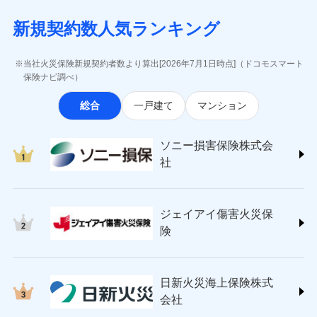
月払い
当社による個人情報の取扱いについて（プライバシー
失、ハチの巣駆除等の住宅トラブルに対応していま
インターネット割引
(https://www.aig.co.jp/sonpo)
5万円 建物が築15年以上または建築
チューリッヒのネット火災保険は
ダイレクト型でネッ
募集文書番号
ポリシー）
す。さらに大切な住まいを守るための各種サポート機
新規契約数人気ランキング
年不明の場合、風災・雹（ひょう）
ＳＢＩ損害保険株式会社
適用される割引
指定工務店割引
ト完結のお手続き・リーズナブルな保険料
に加え、
火
ネット申込
災・雪災の自己負担額は5万円
能をご用意。住まいをメンテナンスする際の無料の
(https://www.sbisonpo.co.jp/)
建築年割引
災に対する補償に加え、すべてのプランに盗難等がつ
申込方法
※2失火見舞費用の取扱いはなし
郵送
「リフォーム相談サービス」、「長期優良住宅の維持
ジェイアイ傷害火災保険株式会社
当社火災保険新規契約者数より算出[2026年7月1日時点]（ドコモスマート
いており、
社会問題などを考慮された幅広い補償が特
※3水道管修理費用の取扱いはなし
対面
保全サポートサービス」をご提供しています。
(https://www.jihoken.co.jp/)
その他条件
指定工務店特約
保険ナビ調べ）
※5
説明事項
（破損・汚損等危険補償特約で補償対
長です。
失火見舞金など付帯される費用保険金も多
ソニー損害保険株式会社
象となる場合があります。）
く、ダイレクトでありながら充実した補償が魅力で
始期日
2026/08/01
総合
一戸建て
マンション
(https://www.sonysonpo.co.jp/)
※4地震火災費用の取扱いはなし
すまいのサポート24
ドコモスマート保険ナビ編集部の評価
す。
※5火災・風災等の事故により建物に
損害保険ジャパン株式会社 (https://www.sompo-
リフォーム相談サービス
付帯サービス
※1盗難、水濡れ、騒擾（じょう）、
損害が生じたとき、日新火災がご案内
japan.co.jp/)
長期優良住宅の維持保全サポートサー
ソニー損害保険株式会
外部からの落下・飛来・衝突は自動付
する修理業者（指定工務店）が建物の
ソニー損保の新ネット火災保険は、補償の組合せが
ＳＯＭＰＯダイレクト損害保険株式会社
日新火災海上保険株式会社で
ビス
帯です。
修理を行います。
社
自由だから、必要な補償に絞って選べます。
(https://www.sompo-direct.co.jp/)
お見積もり
※2水まわりトラブル、カギ開け対
チューリッヒ保険会社 (https://www.zurich.co.jp/)
応、ガラス破損の場合に60分までの
クレジットカード
しかも、「地震上乗せ特約（全半損時のみ）」で、
募集文書番号
チューリッヒ保険会社で
東京海上日動火災保険株式会社
簡易作業無料でご提供いたします。弊
コンビニ払い
地震の被害にも最大100％で備えられます。
見積もりや保険会社とのご契約に先立ち、当社が提供する
お見積もり
払込方法
社提携業者にて24時間365日受付。受
ジェイアイ傷害火災保
(https://www.tokiomarine-nichido.co.jp/)
説明事項
口座振替
ドコモスマート保険ナビの利用規約と個人情報の取扱いに
付後、専門業者が対応に向かいます。
日新火災海上保険株式会社
険
銀行振込
ガラス破損の対応時間は9時～20時と
同意いただく必要があります。詳細について、以下をご確
チューリッヒ保険会社の
(https://www.nisshinfire.co.jp/)
なります。
認ください。
詳細を見る
ペット＆ファミリー損害保険株式会社
※3クレジットカード会社の分割払い
一括払
ドコモスマート保険ナビサービス利用規約
(https://www.petfamilyins.co.jp/)
が可能なことがあります。詳しくは各
日新火災海上保険株式
ソニー損害保険株式会社で
支払方法
年払い
ドコモスマート保険ナビ編集部の評価
三井住友海上火災保険株式会社 (https://www.ms-
当社による個人情報の取扱いについて（プライバシー
クレジットカード会社にご確認くださ
見積もりや保険会社とのご契約に先立ち、当社が提供する
お見積もり
会社
月払い
い。
ins.com/)
ポリシー）
ドコモスマート保険ナビの利用規約と個人情報の取扱いに