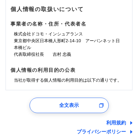
地震の被害にも最大100％で備えられます。
ランキングをもっと見る
水濡れ
免責金額（自己負
銀行振込
※3クレジットカード会社の分割払い
※1
免責金額なし
水災
※1
盗難
騒擾（じょう）
個人情報の取扱いについて
WEB見積もり+メールアドレス登録後
担額）
が可能なことがあります。詳しくは各
一括払
水濡れ
外部からの落下・
破損・汚損
から4営業日+1日以降、お客さまが決
※1
クレジットカード会社にご確認くださ
備考
騒擾（じょう）
一括払
飛来・衝突
支払方法
年払い
済した時点で保険のお申し込みと完了
外部からの落下・
破損・汚損
い。
事業者の名称・住所・代表者名
臨時費用
支払方法
年払い
となります。
月払い
飛来・衝突
損害防止費用
月払い
株式会社ドコモ・インシュアランス
ソニー損害保険株式会社で
募集文書番号
残存物取片づけ費用
付帯される費用保
ネット申込
クレジットカード
東京都中央区日本橋人形町2-14-10 アーバンネット日
※3
お見積もり
険金
失火見舞費用
ネット申込
※2
補償内容
申込方法
本橋ビル
郵送
コンビニ払い
払込方法
水道管修理費用
申込方法
郵送
※3
代表取締役社長 吉村 忠義
対面
口座振替
見積もりや保険会社とのご契約に先立ち、当社が提供する
地震火災費用
対面
※4
銀行振込
上半期
新規契約数ランキング
免責金額（自己負
ドコモスマート保険ナビの利用規約と個人情報の取扱いに
始期日
2025/10/01
免責金額なし
個人情報の利用目的の公表
担額）
同意いただく必要があります。詳細について、以下をご確
補償内容
その他付帯される
始期日
2024/10/01
一括払
修理付帯費用
ドコモスマート保険ナビ編集部の評価
費用の補償
認ください。
当社火災保険新規契約者数より算出[
当社が取得する個人情報の利用目的は以下の通りです。
年
月]（ドコモスマート保険
※1雑危険（盗難を除く）および破汚
支払方法
年払い
説明事項
臨時費用
ナビ調べ）
損において、自己負担額5万円
※1損害割合が30%未満の場合は定率
ドコモスマート保険ナビサービス利用規約
月払い
損害防止費用
免責金額（自己負
インターネット割引
払、水災料率は最低リスク区分を適用
チューリッヒのネット火災保険は
ダイレクト型でネッ
1.見積請求受付時、資料請求受付時、ユーザー登録受
免責金額なし
当社による個人情報の取扱いについて（プライバシー
担額）
※2破損・汚損、水ぬれは自己負担額
残存物取片づけ費用
適用される割引
指定工務店割引
付時
付帯される費用の
募集文書番号
ト完結のお手続き・リーズナブルな保険料
に加え、
火
ポリシー）
ネット申込
全文表示
5万円 建物が築15年以上または建築
補償
失火見舞費用
建築年割引
災に対する補償に加え、すべてのプランに盗難等がつ
ユーザー登録受付および、管理のため
申込方法
年不明の場合、風災・雹（ひょう）
郵送
臨時費用
水道管修理費用
郵便、電話、およびＥメール等により、当社と取引のあるも
いており、
社会問題などを考慮された幅広い補償が特
災・雪災の自己負担額は5万円
対面
損害防止費用
しくは委託を受けている保険会社・提携会社の保険その他に
その他条件
指定工務店特約
※5
利用規約
地震火災費用
※3失火見舞費用の取扱いはなし
長です。
失火見舞金など付帯される費用保険金も多
ランキングをもっと見る
関する情報を提供し、金融商品等の契約を勧奨するため、ま
残存物取片づけ費用
付帯される費用保
説明事項
※4水道管修理費用の取扱いはなし
プライバシーポリシー
く、ダイレクトでありながら充実した補償が魅力で
始期日
2026/08/01
た維持管理等の委託業務遂行のため、またそれらに付帯、関
険金
（破損・汚損等危険補償特約で補償対
失火見舞費用
すまいのサポート24
適用される割引
建築年割引