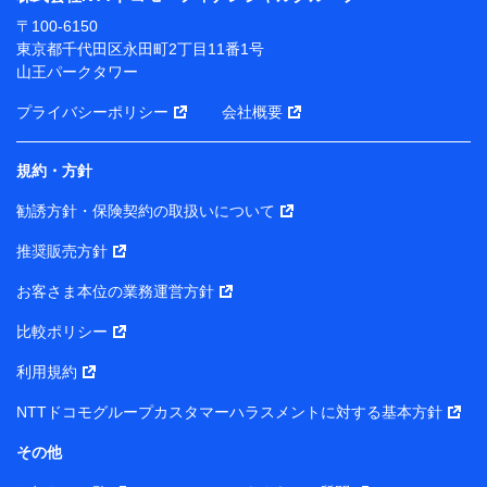
ります。
〒100-6150
※ dポイントクラブ会員ではないお客さま（2019年12
東京都千代田区永田町2丁目11番1号
月11日以降、一度もdポイントクラブ会員であったこと
山王パークタワー
がないお客さまに限る）に関する、2019年12月10日以
前に取得した個人データは、こちら の利用目的の範囲内
プライバシーポリシー
会社概要
に限って共同利用します。
規約・方針
当社は株式会社NTTドコモ・フィナンシャルグループ
との間で、以下のとおり個人データを共同利用しま
勧誘方針・保険契約の取扱いについて
す。
推奨販売方針
【共同して利用される利用データの項目】
当社または株式会社NTTドコモ・フィナンシャルグルー
お客さま本位の業務運営方針
プがサービス提供等を通じて取得した、以下の情報など
比較ポリシー
の個人データ
基本情報
利用規約
氏名、電話番号、メールアドレス、お客さまの識別子、属
NTTドコモグループカスタマーハラスメントに対する基本方針
性、連絡先、dポイントサービスのご利用に関する情報。例
として、dポイントカード番号、性別、年齢、家族構成、住
その他
所、dポイント残高、dポイント利用履歴などが含まれます。
利用情報