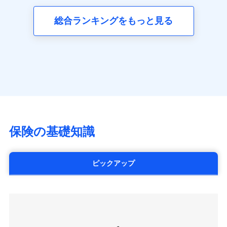
三井ダイレクト損害保険株式会社
全国の優良工務店とタッグを組み、「高品質な修理」
同意いただく必要があります。詳細について、以下をご確
ネット申込
募集文書番号
(https://www.mitsui-direct.co.jp/)
見積もりや保険会社とのご契約に先立ち、当社が提供する
認ください。
と「保険金のお支払」をワンセットで提供する火災保
総合ランキングをもっと見る
申込方法
郵送
ドコモスマート保険ナビの利用規約と個人情報の取扱いに
険です。補償の選択は自由自在で、お申込みはPC・ス
ドコモスマート保険ナビサービス利用規約
対面
同意いただく必要があります。詳細について、以下をご確
■生命保険
マホで24時間受付可能です。住宅トラブル応急サービ
当社による個人情報の取扱いについて（プライバシー
認ください。
アクサ生命保険株式会社
ス「すまいのサポート24」は水まわり、玄関カギの紛
ポリシー）
始期日
2024/10/01
（https://www.axa.co.jp/）
ドコモスマート保険ナビサービス利用規約
失、ハチの巣駆除等の住宅トラブルに対応していま
SBI生命保険株式会社（https://www.sbilife.co.jp/）
当社による個人情報の取扱いについて（プライバシー
す。さらに大切な住まいを守るための各種サポート機
※1損害割合が30%未満の場合は定率
FWD生命保険株式会社
ドコモスマート保険ナビ編集部の評価
ポリシー）
払、水災料率は最低リスク区分を適用
能をご用意。住まいをメンテナンスする際の無料の
（https://www.fwdlife.co.jp/）
※2失火見舞費用の取扱いはなし
「リフォーム相談サービス」、「長期優良住宅の維持
ソニー生命保険株式会社
※3水道管修理費用の取扱いはなし
チューリッヒのネット火災保険は
ダイレクト型でネッ
保全サポートサービス」をご提供しています。
（https://www.sonylife.co.jp）
説明事項
※4地震火災費用の取扱いはなし
ト完結のお手続き・リーズナブルな保険料
に加え、
火
SOMPOひまわり生命保険株式会社
保険の基礎知識
※5火災・風災等の事故により建物に
災に対する補償に加え、すべてのプランに盗難等がつ
（https://www.himawari-life.co.jp/）
損害が生じたとき、日新火災がご案内
いており、
社会問題などを考慮された幅広い補償が特
する修理業者（指定工務店）が建物の
第一ネオ生命保険株式会社
修理を行います。
長です。
失火見舞金など付帯される費用保険金も多
（https://neofirst.co.jp/）
ピックアップ
く、ダイレクトでありながら充実した補償が魅力で
大樹生命保険株式会社（https://www.taiju-
日新火災海上保険株式会社で
募集文書番号
life.co.jp）
お見積もり
す。
太陽生命保険株式会社（https://www.taiyo-
seimei.co.jp）
見積もりや保険会社とのご契約に先立ち、当社が提供する
チューリッヒ生命保険株式会社
ドコモスマート保険ナビの利用規約と個人情報の取扱いに