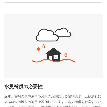
お見積もり
SBIいきいき少額短期保険会社 (https://www.i-
sedai.com/)
見積もりや保険会社とのご契約に先立ち、当社が提供する
SBIペット少額短期保険株式会社
ドコモスマート保険ナビの利用規約と個人情報の取扱いに
(https://www.sbipet-ssi.co.jp/)
同意いただく必要があります。詳細について、以下をご確
SBIリスタ少額短期保険会社
認ください。
(https://www.jishin.co.jp/)
スマートプラス少額短期保険株式会社
ドコモスマート保険ナビサービス利用規約
（https://www.smartplus-insurance.com/）
当社による個人情報の取扱いについて（プライバシー
チューリッヒ少額短期保険株式会社
ポリシー）
(https://www.zurichssi.co.jp/)
Tokio Marine X少額短期保険株式会社
(https://www.tokiomarine-x.co.jp/)
ペットメディカルサポート株式会社
(https://pshoken.co.jp/)
リトルファミリー少額短期保険株式会社
(https://www.littlefamily-ssi.com/)
水災補償の必要性
2.共同募集を行う代理店から受領する個人情報
近年、突然の集中豪雨や河川の氾濫による建物浸水、土砂崩れに
よる建物の流失の被害が増加しています。水災補償を付帯すると
郵便、電話、およびＥメール等により、当社と取引のあるも
しくは委託を受けている保険会社・提携会社の保険その他に