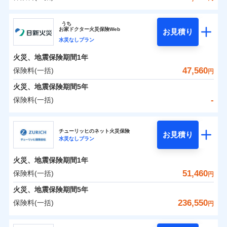
イチオシ
02
POINT
補償の範囲
？
0
03
38,500
7,580
POINT
建物
円
円
円
ソニー損害保険株式会社
うち
まさかのときも安心！全国の優良工務店とタッグを
お
家
ドクター火災保険Web
お見積り
0
13,750
2,530
ソニー損害保険株式会社のおすすめポイント
家財
円
組み、「高品質な修理」と「保険金のお支払」をワ
円
円
水災なしプラン
火災
風災・雹（ひょ
落雷
う）災、雪災
ンセットで提供する火災保険です。
火災、地震保険期間
1年
保険料（一括）内訳
01
破裂・爆発
POINT
お客さまのニーズから補償を考え、設計することで
47,560
保険料(一括)
円
合理的な保険料を実現することができます。さらに
水災
盗難
火災 1年
地震 1年
火災、地震保険期間
5年
水濡れ
各種割引が充実！
※1
騒擾（じょう）
-
保険料(一括)
大切な住まいを守るための各種サポート機能をご用
外部からの落下・
破損・汚損
イチオシ
02
POINT
0
43,717
7,580
建物
円
円
円
飛来・衝突
意、住宅トラブル応急サービス「すまいのサポート
日新火災海上保険株式会社
24」、住まいをメンテナンスする際の無料の「リフ
火災、自然災害、盗難などトータルでカバーし、大
チューリッヒのネット火災保険
お見積り
水災なしプラン
0
ォーム相談サービス」、「長期優良住宅の維持保全
9,200
2,530
日新火災海上保険株式会社のおすすめポイント
家財
円
切な住まいをお守りします！
円
円
サポートサービス」をご提供します。
水まわりトラブル、カギ開け対応など「住まいのア
火災、地震保険期間
1年
保険料（一括）内訳
01
POINT
お家ドクター火災保険Web（すまいの保険）のお見
シスタンスサービス」が無料付帯
51,460
保険料(一括)
円
積もり・お申込みはネットで完結！
補償の対象やお客さまの状況に応じたさまざまな割
火災 1年
地震 1年
火災、地震保険期間
5年
上半期
新規契約数ランキング
引をご用意！
236,550
保険料(一括)
円
イチオシ
02
POINT
補償の範囲
-
29,250
7,580
？
03
建物
POINT
円
円
当社火災保険新規契約者数より算出[
年
月]（ドコモスマート保険
チューリッヒ保険会社
ナビ調べ）