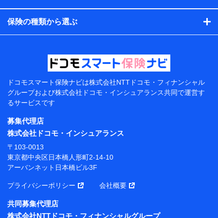
コンサルティングサービスの実施のため
アンケートやキャンペーン等の実施のため
保険の種類から選ぶ
上記に係る案内・手続き・管理等付帯業務を行うため
【当該個人データの管理について責任を有する者の名
称・住所・代表者名】
当該個人データを取り扱う各共同利用者（詳細は次のと
おり）
ドコモスマート保険ナビは
株式会社NTTドコモ・フィナンシャル
東京都千代田区永田町2丁目11番1号 山王パークタワー
グループおよび
株式会社ドコモ・インシュアランス共同で
運営す
株式会社NTTドコモ 代表取締役社長 前田 義晃
るサービスです
東京都中央区日本橋人形町2-14-10 アーバンネット日
募集代理店
本橋ビル 3F
株式会社ドコモ・インシュアランス
株式会社ドコモ・インシュアランス 代表取締役社
〒103-0013
長 吉村 忠義
東京都中央区日本橋人形町2-14-10
アーバンネット日本橋ビル3F
※ 当社および株式会社NTTドコモは、お客さまの情報
を利用させていただくにあたっては、「NTTドコモ パー
プライバシーポリシー
会社概要
ソナルデータ憲章」に定める行動原則を順守します 。
※ パーソナルデータダッシュボードの「第三者提供の
共同募集代理店
管理」の設定状態にかかわらず、共同利用する場合があ
株式会社NTTドコモ・フィナンシャルグループ