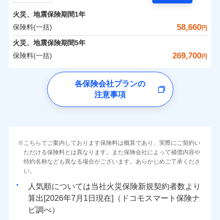
担額）
残存物取片づけ費用
付帯される費用の
サポートサービス」をご提供します。
水まわりトラブル、カギ開け対応など「住まいのア
補償
火災、地震保険期間
1年
失火見舞費用
保険料（一括）内訳
01
POINT
お家ドクター火災保険Web（すまいの保険）のお見
臨時費用
シスタンスサービス」が無料付帯
水道管修理費用
58,660
保険料(一括)
円
積もり・お申込みはネットで完結！
損害防止費用
補償の対象やお客さまの状況に応じたさまざまな割
地震火災費用
火災 1年
地震 1年
火災、地震保険期間
5年
上半期
新規契約数ランキング
ランキングをもっと見る
残存物取片づけ費用
付帯される費用保
引をご用意！
269,700
保険料(一括)
険金
円
失火見舞費用
適用される割引
建築年割引
イチオシ
02
POINT
補償の範囲
-
29,680
7,580
？
03
建物
POINT
円
円
当社火災保険新規契約者数より算出[
年
月]（ドコモスマート保険
水道管修理費用
チューリッヒ保険会社
ナビ調べ）
補償の範囲
付帯サービス
住まいの緊急かけつけサービス
地震火災費用
？
03
POINT
各保険会社プランの
ソニー損保の新ネット火災保険は、補償の組合せが自
注意事項
-
10,150
2,530
チューリッヒ保険会社のおすすめポイント
家財
由だから、必要な補償に絞って選べます。
円
円
火災
風災・雹（ひょ
保険証券の不発行に関する特約（500
クレジットカード
適用される割引
しかも「地震上乗せ特約（全半損時のみ）」で、地震
落雷
う）災、雪災
円）
コンビニ払い
保険料（一括）内訳
01
火災
補償内容
風災・雹（ひょ
POINT
破裂・爆発
払込方法
の被害にも火災保険の保険金額に対して最大100％で備
落雷
う）災、雪災
口座振替
破裂・爆発
えられます（一部損は対象外）。
その他条件
住まいのアシスタンスサービス
※2
水災
銀行振込
盗難
火災 1年
地震 1年
こちらでご案内しております保険料は概算であり、実際にご契約い
ランキングをもっと見る
水濡れ
免責金額（自己負
免責金額なし
ただける保険料とは異なります。また保険会社によって補償内容や
水災
※2
盗難
騒擾（じょう）
WEB見積もり+メールアドレス登録後
担額）
一括払
水濡れ
外部からの落下・
特約名称なども異なる場合がございます。あらかじめご了承くださ
破損・汚損
イチオシ
02
POINT
から4営業日+1日以降、お客さまが決
補償の範囲
？
0
03
36,700
7,580
POINT
建物
円
円
円
備考
騒擾（じょう）
飛来・衝突
支払方法
い。
年払い
済した時点で保険のお申し込みと完了
外部からの落下・
破損・汚損
臨時費用
となります。
月払い
飛来・衝突
まさかのときも安心！全国の優良工務店とタッグを
人気順については当社
新規契約者数より
損害防止費用
0
11,850
2,530
家財
円
組み、「高品質な修理」と「保険金のお支払」をワ
円
円
算出[
年
月
日現在]（ドコモスマート保険ナ
火災
風災・雹（ひょ
残存物取片づけ費用
付帯される費用保
ネット申込
クレジットカード
※3
落雷
う）災、雪災
ンセットで提供する火災保険です。
ビ調べ）
険金
失火見舞費用
※3
補償内容
破裂・爆発
申込方法
郵送
コンビニ払い