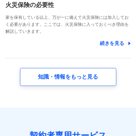
電話対応の品質向上およびお問合せ内容の正確な把握のため
火災保険の必要性
家を保有している以上、万が一に備えて火災保険には加入してお
6.採用応募者の個人情報
く必要があります。ここでは、火災保険に入っておくべき理由を
採用選考および入社手続を実施するため
解説していきます。
7.社員（従業者）の個人情報
続きを見る
人事･勤怠･健康・労務等の管理、給与支給、福利厚生・採用
退職関連処理等の各種手続きのため、当社と従業員または従
業員同士の連絡のため
知識・情報をもっと見る
8.取引先個人情報
取引先としての選定業務、営業情報の提供業務、契約締結手
続き業務、取引管理業務、およびこれらに準ずる業務の遂行
のため
9.お問い合わせ情報
各種お問い合わせに対応するため
契約者専用サービス