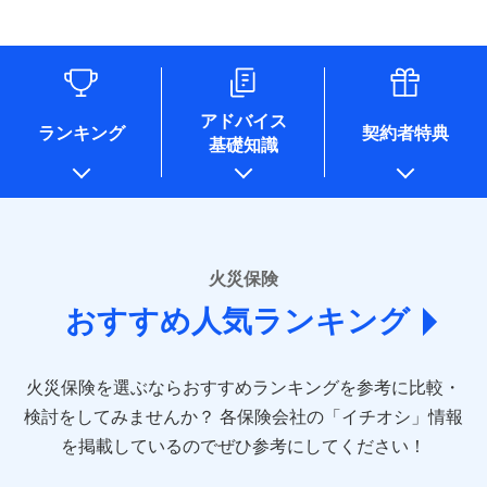
す。
連する当社および提携会社のサービスを案内、提供するため
象となる場合があります。）
水道管修理費用
リフォーム相談サービス
ドコモスマート保険ナビ編集部の評価
（なお、当社は複数の保険会社と取引があり、取得した個人
付帯サービス
※1破損・汚損の免責額5万円
※5地震火災費用の取扱いはなし
付帯サービス
住まいの緊急かけつけサービス
地震火災費用
長期優良住宅の維持保全サポートサー
情報を取引のある他の保険会社の商品・サービスをご提案す
※2水まわりトラブル、カギ開け対
※6火災・風災等の事故により建物に
ビス
るために利用させていただくことがあります。）
応、ガラス破損の場合に60分までの
損害が生じたとき、日新火災がご案内
ソニー損保の新ネット火災保険は、補償の組合せが
各種セミナーの開催のため
簡易作業無料でご提供いたします。弊
保険証券の不発行に関する特約（500
クレジットカード
する修理業者（指定工務店）が建物の
適用される割引
自由だから、必要な補償に絞って選べます。
コンサルティングサービスの実施のため
社提携業者にて24時間365日受付。受
円）
クレジットカード
修理を行います。
コンビニ払い
アドバイス
補償内容
チューリッヒ保険会社で
アンケートやキャンペーン等の実施のため
払込方法
付後、専門業者が対応に向かいます。
ランキング
契約者特典
しかも、「地震上乗せ特約（全半損時のみ）」で、
コンビニ払い
説明事項
口座振替
基礎知識
上記に係る案内・手続き・管理等付帯業務を行うため
お見積もり
払込方法
ガラス破損の対応時間は9時～20時と
その他条件
住まいのアシスタンスサービス
地震の被害にも最大100％で備えられます。
※2
募集文書番号
口座振替
銀行振込
* 当社が委託を受けている保険会社の情報は、保険会社
なります。
免責金額（自己負
銀行振込
※3クレジットカード会社の分割払い
のホームページに掲載しておりますので、ご確認くださ
チューリッヒ保険会社の
免責金額なし
WEB見積もり+メールアドレス登録後
担額）
が可能なことがあります。詳しくは各
一括払
詳細を見る
い。
から4営業日+1日以降、お客さまが決
クレジットカード会社にご確認くださ
備考
一括払
支払方法
年払い
済した時点で保険のお申し込みと完了
い。
臨時費用
支払方法
年払い
■損害保険
となります。
月払い
火災保険
見積もりや保険会社とのご契約に先立ち、当社が提供する
ソニー損害保険株式会社で
損害防止費用
月払い
あいおいニッセイ同和損害保険株式会社
募集文書番号
ドコモスマート保険ナビの利用規約と個人情報の取扱いに
お見積もり
ドコモスマート保険ナビ編集部の評価
残存物取片づけ費用
付帯される費用保
おすすめ人気ランキング
(https://www.aioinissaydowa.co.jp/)
ネット申込
クレジットカード
※3
同意いただく必要があります。詳細について、以下をご確
険金
失火見舞費用
ネット申込
アクサ損害保険株式会社 (https://www.axa-
※2
申込方法
郵送
コンビニ払い
認ください。
払込方法
direct.co.jp/)
水道管修理費用
申込方法
郵送
※3
全国の優良工務店とタッグを組み、「高品質な修理」
見積もりや保険会社とのご契約に先立ち、当社が提供する
対面
口座振替
ドコモスマート保険ナビサービス利用規約
火災保険を選ぶならおすすめランキングを参考に比較・
アニコム損害保険株式会社 (https://www.anicom-
地震火災費用
対面
ドコモスマート保険ナビの利用規約と個人情報の取扱いに
※4
と「保険金のお支払」をワンセットで提供する火災保
銀行振込
当社による個人情報の取扱いについて（プライバシー
sompo.co.jp/)
同意いただく必要があります。詳細について、以下をご確
検討をしてみませんか？
始期日
2025/10/01
各保険会社の「イチオシ」情報
険です。補償の選択は自由自在で、お申込みはPC・ス
ポリシー）
東京海上ダイレクト損害保険株式会社
その他付帯される
認ください。
始期日
2024/10/01
一括払
マホで24時間受付可能です。住宅トラブル応急サービ
を掲載しているのでぜひ参考にしてください！
修理付帯費用
ドコモスマート保険ナビ編集部の評価
費用の補償
(https://www.e-design.net/)
説明事項
※1水災料率は最低リスク区分を適用
支払方法
ドコモスマート保険ナビサービス利用規約
年払い
ス「すまいのサポート24」は水まわり、玄関カギの紛
AIG損害保険株式会社
※1破損・汚損、水ぬれは自己負担額