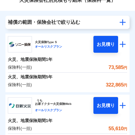
火災保険会社別見積もり結果（保険料一覧）
補償の範囲・保険会社で絞り込む
火災保険Type S
お見積り
オールリスクプラン
火災、地震保険期間
1年
73,585
保険料(一括)
円
火災、地震保険期間
5年
322,865
保険料(一括)
円
ソニー損害保険株式会社
うち
お
家
ドクター火災保険Web
お見積り
ソニー損害保険株式会社のおすすめポイント
オールリスクプラン
火災、地震保険期間
1年
保険料（一括）内訳
01
POINT
55,610
保険料(一括)
円