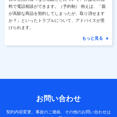
利用情報
料で電話相談ができます。（予約制） 例えば、「親
当社又は株式会社NTTドコモが提供する各種サービスなどの
ご契約・ご利用などに関する情報。例として、当社又は株式
が高額な商品を契約してしまったが、取り消せます
会社NTTドコモが提供する各種サービスのご契約状態・ご利
か？」といったトラブルについて、アドバイスが受
用履歴インターネット利用時の行動に関する情報、アプリケ
ーション利用時の行動に関する情報、購入されたサービスや
けられます。
商品の名称・購入場所・決済に関する情報、アンケートの回
答に関する情報などが含まれます。
もっと見る
保険関連サービス情報
当社又は株式会社NTTドコモが提供する保険関連サービスに
関して取得し、又は保有する情報。例として、見積請求受付
時、資料請求受付時又はユーザー登録受付時に提供いただい
た情報（氏名、住所、生年月日、性別、保険契約者と被保険
者の関係、保険加入の目的、保険商品の内容、保険料、保険
料のお支払方法、車のメーカーや走行距離などの情報、建物
の構造や築年数などの情報、ペットの種類や年齢など）及び
お客様との応対記録 （お客様に提示した比較見積の試算結
果情報、メールマガジンを提供した際のメール内容や送信履
歴の情報及び保険の更改案内等を提供した際のメール内容や
送信履歴などの情報）が含まれます。
お問い合わせ
保険契約情報
当社又は株式会社NTTドコモが取得し、又は保有する保険契
約に関する情報。例として、保険契約者及び被保険者の氏
契約内容変更、事故のご連絡、その他のお問い合わせは
名、住所、生年月日、性別、保険契約者と被保険者の関係、