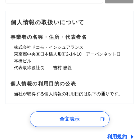
落雷
う）災、雪災
水道管修理費用
水道管修理費用
※4
対面
破裂・爆発
地震火災費用
水災
地震火災費用
盗難
※5
ランキングをもっと見る
ランキングをもっと見る
水濡れ
始期日
2025/10/01
※1
水災
盗難
騒擾（じょう）
個人情報の取扱いについて
適用される割引
建築年割引
その他付帯される
水濡れ
外部からの落下・
破損・汚損
修理付帯費用
※1
費用の補償
騒擾（じょう）
飛来・衝突
※1水災料率は最低リスク区分を適用
外部からの落下・
破損・汚損
事業者の名称・住所・代表者名
付帯サービス
住まいの緊急かけつけサービス
説明事項
※2雑危険（盗難を除く）および破汚
飛来・衝突
損において、自己負担額5万円
インターネット割引
株式会社ドコモ・インシュアランス
適用される割引
指定工務店割引
クレジットカード
東京都中央区日本橋人形町2-14-10 アーバンネット日
募集文書番号
建築年割引
コンビニ払い
補償内容
補償内容
本橋ビル
払込方法
口座振替
代表取締役社長 吉村 忠義
その他条件
指定工務店特約
※6
銀行振込
上半期
新規契約数ランキング
免責金額（自己負
免責金額（自己負
免責金額なし
免責金額なし
個人情報の利用目的の公表
※1
担額）
担額）
すまいのサポート24
補償内容
一括払
当社火災保険新規契約者数より算出[
当社が取得する個人情報の利用目的は以下の通りです。
年
月]（ドコモスマート保険
リフォーム相談サービス
支払方法
年払い
付帯サービス
臨時費用
ナビ調べ）
臨時費用
ドコモスマート保険ナビ編集部の評価
長期優良住宅の維持保全サポートサー
月払い
損害防止費用
免責金額（自己負
ビス
損害防止費用
1.見積請求受付時、資料請求受付時、ユーザー登録受
免責金額なし
担額）
残存物取片づけ費用
残存物取片づけ費用
付時
付帯される費用の
付帯される費用保
ネット申込
ソニー損保の新ネット火災保険は、補償の組合せが
全文表示
補償
クレジットカード
険金
失火見舞費用
失火見舞費用
※2
申込方法
郵送
ユーザー登録受付および、管理のため
自由だから、必要な補償に絞って選べます。
臨時費用
コンビニ払い
水道管修理費用
水道管修理費用
郵便、電話、およびＥメール等により、当社と取引のあるも
※3
対面
払込方法
しかも、「地震上乗せ特約（全半損時のみ）」で、
損害防止費用
しくは委託を受けている保険会社・提携会社の保険その他に
口座振替
利用規約
地震火災費用
地震火災費用
※4