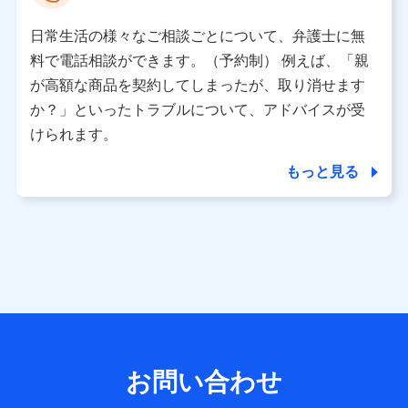
として、dポイントカード番号、性別、年齢、家族構成、住
所、dポイント残高、dポイント利用履歴などが含まれます。
日常生活の様々なご相談ごとについて、弁護士に無
利用情報
料で電話相談ができます。（予約制） 例えば、「親
当社又は株式会社NTTドコモが提供する各種サービスなどの
ご契約・ご利用などに関する情報。例として、当社又は株式
が高額な商品を契約してしまったが、取り消せます
会社NTTドコモが提供する各種サービスのご契約状態・ご利
か？」といったトラブルについて、アドバイスが受
用履歴インターネット利用時の行動に関する情報、アプリケ
ーション利用時の行動に関する情報、購入されたサービスや
けられます。
商品の名称・購入場所・決済に関する情報、アンケートの回
答に関する情報などが含まれます。
もっと見る
保険関連サービス情報
当社又は株式会社NTTドコモが提供する保険関連サービスに
関して取得し、又は保有する情報。例として、見積請求受付
時、資料請求受付時又はユーザー登録受付時に提供いただい
た情報（氏名、住所、生年月日、性別、保険契約者と被保険
者の関係、保険加入の目的、保険商品の内容、保険料、保険
料のお支払方法、車のメーカーや走行距離などの情報、建物
の構造や築年数などの情報、ペットの種類や年齢など）及び
お客様との応対記録 （お客様に提示した比較見積の試算結
果情報、メールマガジンを提供した際のメール内容や送信履
歴の情報及び保険の更改案内等を提供した際のメール内容や
送信履歴などの情報）が含まれます。
お問い合わせ
保険契約情報