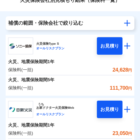
火災保険会社別見積もり結果（保険料一覧）
補償の範囲・保険会社で絞り込む
火災保険Type S
お見積り
オールリスクプラン
火災、地震保険期間
1年
24,628
保険料(一括)
円
火災、地震保険期間
5年
111,700
保険料(一括)
円
ソニー損害保険株式会社
うち
お
家
ドクター火災保険Web
お見積り
ソニー損害保険株式会社のおすすめポイント
オールリスクプラン
火災、地震保険期間
1年
保険料（一括）内訳
01
POINT
23,050
保険料(一括)
円