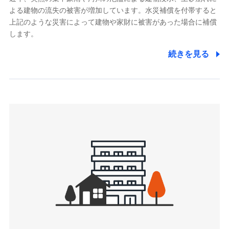
よる建物の流失の被害が増加しています。水災補償を付帯すると
郵便、電話、およびＥメール等により、当社と取引のあるも
しくは委託を受けている保険会社・提携会社の保険その他に
上記のような災害によって建物や家財に被害があった場合に補償
関する情報を提供し、金融商品等の契約を勧奨するため、ま
します。
た維持管理等の委託業務遂行のため、またそれらに付帯、関
連する当社および提携会社のサービスを案内、提供するため
続きを見る
（なお、当社は複数の保険会社と取引があり、取得した個人
情報を取引のある他の保険会社の商品・サービスをご提案す
るために利用させていただくことがあります。）
上記に係る連絡・手続き・管理等付帯業務を行うため
3.セミナー募集サイトから取得した個人情報
各種セミナーの案内、開催のため
上記に係る連絡・手続き・管理等付帯業務を行うため
4.家族・友達紹介にて取得した個人情報
被紹介者への連絡、及び当社と取引のあるもしくは委託を受
けている保険会社・提携会社の保険その他に関する情報を提
供し、金融商品等の契約を勧奨するため
アンケートやキャンペーン等の実施のため
上記に係る連絡・手続き・管理等付帯業務を行うため