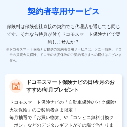
契約者専用サービス
10.受託業務の 個人情報
受託業務の遂行およびこれらに準ずる業務の遂行のため
保険料は保険会社直接の契約でも代理店を通しても同じ
です。
それなら特典が付くドコモスマート保険ナビで契
11.マイカー通勤管理クラウド並びに法人向けASPサー
ビスに関してのお問い合わせ情報
約しませんか？
各種お問い合わせに対応するため
ドコモスマート保険ナビ提供の契約者専用サービスは、ソニー損保、ドコ
当社のサービスに関する情報提供や、皆様に有用なお知らせ
モの賃貸火災保険、ドコモの火災保険のご契約者さまへの提供はございま
をお送りするため
せん。
アンケートの送付のため
当社のサービスや媒体の運営改善に必要なデータを解析し、
分析するため
当社の対応品質向上やお問い合わせ内容の正確な把握のため
ドコモスマート保険ナビの日/今月のお
個人情報保護管理者の職名、連絡先
すすめ/毎月プレゼント
株式会社ドコモ・インシュアランス 営業部長
〒103-0013 東京都中央区日本橋人形町2-14-10 アー
ドコモスマート保険ナビの「自動車保険/バイク保険/
バンネット日本橋ビル 3F
火災保険」のご契約者さま限定！
株式会社ドコモ・インシュアランス
毎月抽選で「お買い物券」や「コンビニ無料引換ク
ーポン」などのデジタルギフトがその場で当たりま