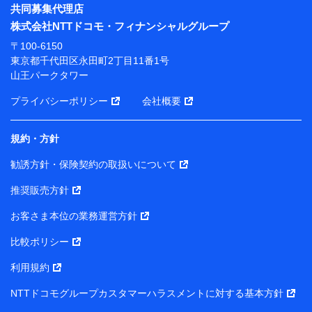
※ パーソナルデータダッシュボードの「第三者提供の
共同募集代理店
管理」の設定状態にかかわらず、共同利用する場合があ
株式会社NTTドコモ・フィナンシャルグループ
ります。
〒100-6150
※ dポイントクラブ会員ではないお客さま（2019年12
東京都千代田区永田町2丁目11番1号
月11日以降、一度もdポイントクラブ会員であったこと
山王パークタワー
がないお客さまに限る）に関する、2019年12月10日以
前に取得した個人データは、こちら の利用目的の範囲内
プライバシーポリシー
会社概要
に限って共同利用します。
規約・方針
当社は株式会社NTTドコモ・フィナンシャルグループ
との間で、以下のとおり個人データを共同利用しま
勧誘方針・保険契約の取扱いについて
す。
推奨販売方針
【共同して利用される利用データの項目】
当社または株式会社NTTドコモ・フィナンシャルグルー
お客さま本位の業務運営方針
プがサービス提供等を通じて取得した、以下の情報など
比較ポリシー
の個人データ
基本情報
利用規約
氏名、電話番号、メールアドレス、お客さまの識別子、属
NTTドコモグループカスタマーハラスメントに対する基本方針
性、連絡先、dポイントサービスのご利用に関する情報。例
として、dポイントカード番号、性別、年齢、家族構成、住