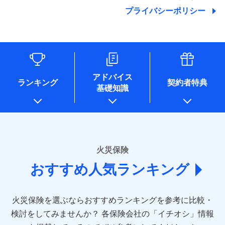
地震の被害にも最大100％で備えられます。
ランキングをもっと見る
関する情報を提供し、金融商品等の契約を勧奨するため、ま
残存物取片づけ費用
付帯される費用保
銀行振込
始期日
2025/10/01
プライバシーポリシー
た維持管理等の委託業務遂行のため、またそれらに付帯、関
険金
失火見舞費用
適用される割引
建築年割引
その他付帯される
連する当社および提携会社のサービスを案内、提供するため
修理付帯費用
費用の補償
水道管修理費用
一括払
※1雑危険（盗難を除く）および破汚
（なお、当社は複数の保険会社と取引があり、取得した個人
説明事項
付帯サービス
住まいの緊急かけつけサービス
地震火災費用
支払方法
損において、自己負担額5万円
年払い
情報を取引のある他の保険会社の商品・サービスをご提案す
インターネット割引
るために利用させていただくことがあります。）
月払い
ソニー損害保険株式会社で
各種セミナーの開催のため
適用される割引
指定工務店割引
保険証券の不発行に関する特約（500
クレジットカード
募集文書番号
適用される割引
お見積もり
コンサルティングサービスの実施のため
円）
建築年割引
コンビニ払い
ネット申込
アドバイス
補償内容
アンケートやキャンペーン等の実施のため
払込方法
ランキング
契約者特典
口座振替
申込方法
郵送
基礎知識
上記に係る案内・手続き・管理等付帯業務を行うため
その他条件
住まいのアシスタンスサービス
※2
その他条件
指定工務店特約
※5
見積もりや保険会社とのご契約に先立ち、当社が提供する
銀行振込
対面
* 当社が委託を受けている保険会社の情報は、保険会社
免責金額（自己負
ドコモスマート保険ナビの利用規約と個人情報の取扱いに
のホームページに掲載しておりますので、ご確認くださ
免責金額なし
WEB見積もり+メールアドレス登録後
担額）
すまいのサポート24
同意いただく必要があります。詳細について、以下をご確
一括払
始期日
2024/10/01
い。
から4営業日+1日以降、お客さまが決
備考
認ください。
リフォーム相談サービス
ドコモスマート保険ナビ編集部の評価
支払方法
年払い
付帯サービス
済した時点で保険のお申し込みと完了
臨時費用
長期優良住宅の維持保全サポートサー
※1損害割合が30%未満の場合は定率
■損害保険
ドコモスマート保険ナビサービス利用規約
となります。
月払い
火災保険
ビス
損害防止費用
払、水災料率は最低リスク区分を適用
あいおいニッセイ同和損害保険株式会社
当社による個人情報の取扱いについて（プライバシー
ソニー損保の新ネット火災保険は、補償の組合せが
※2破損・汚損、水ぬれは自己負担額
残存物取片づけ費用
付帯される費用保
おすすめ人気ランキング
(https://www.aioinissaydowa.co.jp/)
ネット申込
クレジットカード
ポリシー）
※3
自由だから、必要な補償に絞って選べます。
5万円 建物が築15年以上または建築
クレジットカード
険金
失火見舞費用
アクサ損害保険株式会社 (https://www.axa-
※2
申込方法
郵送
コンビニ払い
年不明の場合、風災・雹（ひょう）
しかも、「地震上乗せ特約（全半損時のみ）」で、
払込方法
コンビニ払い
direct.co.jp/)
水道管修理費用
※3
災・雪災の自己負担額は5万円
対面
口座振替
払込方法
地震の被害にも最大100％で備えられます。
口座振替
火災保険を選ぶならおすすめランキングを参考に比較・
アニコム損害保険株式会社 (https://www.anicom-
※3失火見舞費用の取扱いはなし
地震火災費用
※4
銀行振込
説明事項
※4水道管修理費用の取扱いはなし
sompo.co.jp/)
銀行振込
検討をしてみませんか？
始期日
2025/10/01
各保険会社の「イチオシ」情報
（破損・汚損等危険補償特約で補償対
東京海上ダイレクト損害保険株式会社
その他付帯される