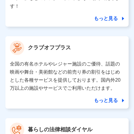
個人情報の第三者提供について
す！
当社ではご本人の同意がある場合または法令に基づく場
合を除き、第三者に提供いたしません。
もっと見る
業務の委託
当社は利用目的の達成に必要な範囲内において個人情報
クラブオフプラス
の取り扱いの全部または一部を委託する場合がありま
す。
全国の有名ホテルやレジャー施設のご優待、話題の
個人データの共同利用
映画や舞台・美術館などの前売り券の割引をはじめ
とした各種サービスを提供しております。国内外20
当社は株式会社NTTドコモとの間で、以下のとおり個
人データを共同利用します。
万以上の施設やサービスでご利用いただけます。
【共同して利用される利用データの項目】
もっと見る
当社又は株式会社NTTドコモがサービス提供等を通じて
取得した、以下の情報などの個人データ
基本情報
氏名、電話番号、メールアドレス、お客さまの識別子、属
暮らしの法律相談ダイヤル
性、連絡先、dポイントサービスのご利用に関する情報。例