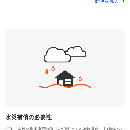
続きを見る
株式会社アシロ少額短期保険
日新火災海上保険株式会社で
(https://kailash.co.jp/)
お見積もり
SBIいきいき少額短期保険会社 (https://www.i-
sedai.com/)
見積もりや保険会社とのご契約に先立ち、当社が提供する
SBIペット少額短期保険株式会社
ドコモスマート保険ナビの利用規約と個人情報の取扱いに
(https://www.sbipet-ssi.co.jp/)
同意いただく必要があります。詳細について、以下をご確
SBIリスタ少額短期保険会社
認ください。
(https://www.jishin.co.jp/)
スマートプラス少額短期保険株式会社
ドコモスマート保険ナビサービス利用規約
（https://www.smartplus-insurance.com/）
当社による個人情報の取扱いについて（プライバシー
チューリッヒ少額短期保険株式会社
ポリシー）
(https://www.zurichssi.co.jp/)
Tokio Marine X少額短期保険株式会社
(https://www.tokiomarine-x.co.jp/)
ペットメディカルサポート株式会社
(https://pshoken.co.jp/)
リトルファミリー少額短期保険株式会社
(https://www.littlefamily-ssi.com/)
水災補償の必要性
2.共同募集を行う代理店から受領する個人情報
近年、突然の集中豪雨や河川の氾濫による建物浸水、土砂崩れに