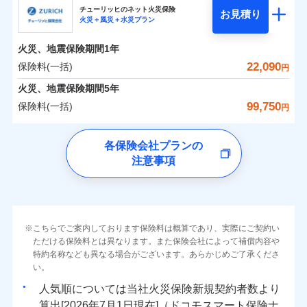
まさかのときも安心！全国の優良工務店とタッグを
チューリッヒのネット火災保険
お見積り
火災＋風災＋水災プラン
0
2,169
3,110
日新火災海上保険株式会社のおすすめポイント
家財
円
組み、「高品質な修理」と「保険金のお支払」をワ
円
円
火災
風災・雹（ひょ
火災
風災・雹（ひょ
落雷
う）災、雪災
ンセットで提供する火災保険です。
落雷
う）災、雪災
火災、地震保険期間
1年
保険料（一括）内訳
01
破裂・爆発
POINT
破裂・爆発
お客さまのニーズから補償を考え、設計することで
22,090
保険料(一括)
円
合理的な保険料を実現することができます。さらに
水災
盗難
水災
盗難
火災 1年
地震 1年
火災、地震保険期間
5年
ランキングをもっと見る
水濡れ
水濡れ
各種割引が充実！
※1
騒擾（じょう）
騒擾（じょう）
99,750
保険料(一括)
円
大切な住まいを守るための各種サポート機能をご用
外部からの落下・
破損・汚損
外部からの落下・
破損・汚損
イチオシ
02
POINT
0
1,940
10,350
建物
円
円
円
飛来・衝突
飛来・衝突
意、住宅トラブル応急サービス「すまいのサポート
チューリッヒ保険会社
各保険会社プランの
24」、住まいをメンテナンスする際の無料の「リフ
ソニー損保の新ネット火災保険は、補償の組合せが自
注意事項
0
ォーム相談サービス」、「長期優良住宅の維持保全
2,280
3,110
チューリッヒ保険会社のおすすめポイント
家財
円
由だから、必要な補償に絞って選べます。
円
円
サポートサービス」をご提供します。
しかも「地震上乗せ特約（全半損時のみ）」で、地震
保険料（一括）内訳
01
補償内容
POINT
の被害にも火災保険の保険金額に対して最大100％で備
お家ドクター火災保険Web（すまいの保険）のお見
えられます（一部損は対象外）。
積もり・お申込みはネットで完結！
火災 1年
地震 1年
上半期
新規契約数ランキング
こちらでご案内しております保険料は概算であり、実際にご契約い
上半期
新規契約数ランキング
免責金額（自己負
免責金額なし
ただける保険料とは異なります。また保険会社によって補償内容や
※2
担額）
特約名称なども異なる場合がございます。あらかじめご了承くださ
イチオシ
02
POINT
補償の範囲
補償の範囲
？
0
03
6,500
10,350
？
03
POINT
建物
円
POINT
円
円
当社火災保険新規契約者数より算出[
年
月]（ドコモスマート保険
当社火災保険新規契約者数より算出[
年
月]（ドコモスマート保険
い。
ナビ調べ）
臨時費用
ナビ調べ）
まさかのときも安心！全国の優良工務店とタッグを
人気順については当社
新規契約者数より
損害防止費用
0
2,130
3,110
家財
円
組み、「高品質な修理」と「保険金のお支払」をワ
円
円
算出[
年
月
日現在]（ドコモスマート保険ナ