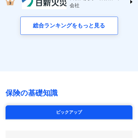
する修理業者（指定工務店）が建物の
三井住友海上火災保険株式会社 (https://www.ms-
クレジットカード会社にご確認くださ
失、ハチの巣駆除等の住宅トラブルに対応していま
お見積もり
会社
月払い
修理を行います。
い。
ins.com/)
す。さらに大切な住まいを守るための各種サポート機
三井ダイレクト損害保険株式会社
能をご用意。住まいをメンテナンスする際の無料の
ネット申込
募集文書番号
募集文書番号
(https://www.mitsui-direct.co.jp/)
見積もりや保険会社とのご契約に先立ち、当社が提供する
総合ランキングをもっと見る
「リフォーム相談サービス」、「長期優良住宅の維持
申込方法
郵送
ドコモスマート保険ナビの利用規約と個人情報の取扱いに
保全サポートサービス」をご提供しています。
対面
同意いただく必要があります。詳細について、以下をご確
■生命保険
認ください。
アクサ生命保険株式会社
始期日
2024/10/01
（https://www.axa.co.jp/）
ドコモスマート保険ナビサービス利用規約
SBI生命保険株式会社（https://www.sbilife.co.jp/）
当社による個人情報の取扱いについて（プライバシー
※1損害割合が30%未満の場合は定率
ドコモスマート保険ナビ編集部の評価
FWD生命保険株式会社
ドコモスマート保険ナビ編集部の評価
ポリシー）
日新火災海上保険株式会社で
払、水災料率は最低リスク区分を適用
（https://www.fwdlife.co.jp/）
※2失火見舞費用の取扱いはなし
お見積もり
ソニー生命保険株式会社
全国の優良工務店とタッグを組み、「高品質な修理」
※3水道管修理費用の取扱いはなし
チューリッヒのネット火災保険は
ダイレクト型でネッ
（https://www.sonylife.co.jp）
説明事項
※4地震火災費用の取扱いはなし
と「保険金のお支払」をワンセットで提供する火災保
ト完結のお手続き・リーズナブルな保険料
に加え、
火
SOMPOひまわり生命保険株式会社
保険の基礎知識
※5火災・風災等の事故により建物に
見積もりや保険会社とのご契約に先立ち、当社が提供する
険です。補償の選択は自由自在で、お申込みはPC・ス
災に対する補償に加え、すべてのプランに盗難等がつ
（https://www.himawari-life.co.jp/）
損害が生じたとき、日新火災がご案内
ドコモスマート保険ナビの利用規約と個人情報の取扱いに
マホで24時間受付可能です。住宅トラブル応急サービ
いており、
社会問題などを考慮された幅広い補償が特
する修理業者（指定工務店）が建物の
第一ネオ生命保険株式会社
同意いただく必要があります。詳細について、以下をご確
ス「すまいのサポート24」は水まわり、玄関カギの紛
修理を行います。
長です。
失火見舞金など付帯される費用保険金も多
（https://neofirst.co.jp/）
認ください。
ピックアップ
失、ハチの巣駆除等の住宅トラブルに対応していま
く、ダイレクトでありながら充実した補償が魅力で
大樹生命保険株式会社（https://www.taiju-
ドコモスマート保険ナビサービス利用規約
募集文書番号
す。さらに大切な住まいを守るための各種サポート機
life.co.jp）
す。
当社による個人情報の取扱いについて（プライバシー
能をご用意。住まいをメンテナンスする際の無料の
太陽生命保険株式会社（https://www.taiyo-
ポリシー）