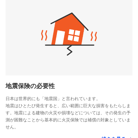
seimei.co.jp）
「リフォーム相談サービス」、「長期優良住宅の維持
チューリッヒ生命保険株式会社
保全サポートサービス」をご提供しています。
（https://www.zurichlife.co.jp/）
東京海上日動あんしん生命保険株式会社
チューリッヒ保険会社で
ドコモスマート保険ナビ編集部の評価
（https://www.tmn-anshin.co.jp/）
お見積もり
なないろ生命保険株式会社
（https://www.nanairolife.co.jp/）
チューリッヒ保険会社の
日新火災海上保険株式会社で
全国の優良工務店とタッグを組み、「高品質な修理」
日本生命保険相互会社
詳細を見る
お見積もり
と「保険金のお支払」をワンセットで提供する火災保
（https://www.nissay.co.jp）
険です。補償の選択は自由自在で、お申込みはPC・ス
はなさく生命保険株式会社
マホで24時間受付可能です。住宅トラブル応急サービ
見積もりや保険会社とのご契約に先立ち、当社が提供する
見積もりや保険会社とのご契約に先立ち、当社が提供する
（https://www.life8739.co.jp/）
ドコモスマート保険ナビの利用規約と個人情報の取扱いに
ス「すまいのサポート24」は水まわり、玄関カギの紛
ドコモスマート保険ナビの利用規約と個人情報の取扱いに
マニュライフ生命保険株式会社
同意いただく必要があります。詳細について、以下をご確
失、ハチの巣駆除等の住宅トラブルに対応していま
同意いただく必要があります。詳細について、以下をご確
（https://www.manulife.co.jp/）
地震保険の必要性
認ください。
認ください。
す。さらに大切な住まいを守るための各種サポート機
三井住友海上あいおい生命保険株式会社
ドコモスマート保険ナビサービス利用規約
能をご用意。住まいをメンテナンスする際の無料の
（https://www.msa-life.co.jp/）
ドコモスマート保険ナビサービス利用規約
日本は世界的にも「地震国」と言われています。
メットライフ生命株式会社
当社による個人情報の取扱いについて（プライバシー
「リフォーム相談サービス」、「長期優良住宅の維持
当社による個人情報の取扱いについて（プライバシー
地震はひとたび発生すると、広い範囲に巨大な損害をもたらしま
(https://www.metlife.co.jp/)
ポリシー）
保全サポートサービス」をご提供しています。
ポリシー）
す。地震による建物の火災や損壊などについては、その発生の予
メディケア生命保険株式会社
測が困難なことから基本的に火災保険では補償の対象としていま
（https://www.medicarelife.com/）
せん。
■少額短期保険