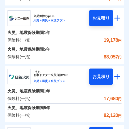
イチオシ
02
POINT
補償の範囲
？
0
03
5,942
10,350
POINT
建物
円
円
円
日新火災海上保険株式会社
まさかのときも安心！全国の優良工務店とタッグを
火災保険Type S
お見積り
火災＋風災＋水災プラン
0
3,499
3,110
日新火災海上保険株式会社のおすすめポイント
家財
円
組み、「高品質な修理」と「保険金のお支払」をワ
円
円
火災
風災・雹（ひょ
落雷
う）災、雪災
ンセットで提供する火災保険です。
火災、地震保険期間
1年
保険料（一括）内訳
01
破裂・爆発
POINT
お客さまのニーズから補償を考え、設計することで
19,178
保険料(一括)
円
合理的な保険料を実現することができます。さらに
水災
盗難
火災 1年
地震 1年
火災、地震保険期間
5年
水濡れ
各種割引が充実！
※1
騒擾（じょう）
88,057
保険料(一括)
円
大切な住まいを守るための各種サポート機能をご用
外部からの落下・
破損・汚損
イチオシ
02
POINT
0
4,950
10,350
建物
円
円
円
飛来・衝突
意、住宅トラブル応急サービス「すまいのサポート
ソニー損害保険株式会社
うち
24」、住まいをメンテナンスする際の無料の「リフ
ソニー損保の新ネット火災保険は、補償の組合せが自
お
家
ドクター火災保険Web
お見積り
0
ォーム相談サービス」、「長期優良住宅の維持保全
2,820
3,110
ソニー損害保険株式会社のおすすめポイント
家財
円
由だから、必要な補償に絞って選べます。
円
円
火災＋風災＋水災プラン
サポートサービス」をご提供します。
しかも「地震上乗せ特約（全半損時のみ）」で、地震
火災、地震保険期間
1年
保険料（一括）内訳
01
POINT
の被害にも火災保険の保険金額に対して最大100％で備
お家ドクター火災保険Web（すまいの保険）のお見
17,680
保険料(一括)
円
えられます（一部損は対象外）。
積もり・お申込みはネットで完結！
火災 1年
地震 1年
火災、地震保険期間
5年
上半期
新規契約数ランキング
82,120
保険料(一括)
円
イチオシ
02
POINT
補償の範囲
補償の範囲
？
0
03
3,549
10,350
？
03
POINT
建物
円
POINT
円
円
当社火災保険新規契約者数より算出[
年
月]（ドコモスマート保険
日新火災海上保険株式会社
ナビ調べ）