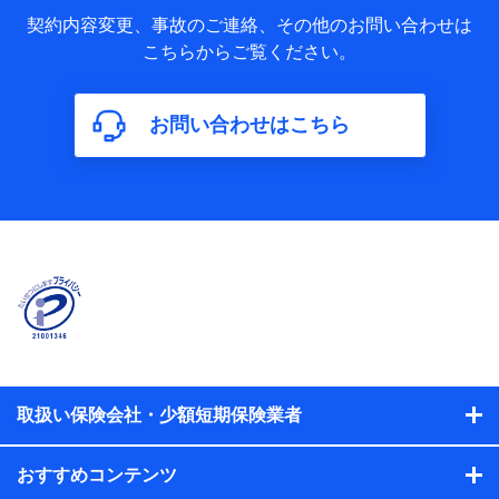
当社又は株式会社NTTドコモが取得し、又は保有する保険契
約に関する情報。例として、保険契約者及び被保険者の氏
契約内容変更、事故のご連絡、その他のお問い合わせは
名、住所、生年月日、性別、保険契約者と被保険者の関係、
こちらからご覧ください。
保険加入の目的、保険商品の内容、保険料、保険料のお支払
方法、車のメーカーや走行距離などの情報、建物の構造や築
年数などの情報、ペットの種類や年齢などの情報などが含ま
お問い合わせはこちら
れます。
【共同して利用する者の範囲】
当社
株式会社NTTドコモ
【利用する者の利用目的】
当社又は株式会社NTTドコモが提供する保険関連サービスに
おけるユーザ登録受付および管理のため
当社又は株式会社NTTドコモと取引のあるもしくは委託を受
けている保険会社・提携会社の保険その他に関する情報を提
供するため、また維持管理等の委託業務遂行のため、またそ
れらに付帯、関連する当社、株式会社NTTドコモおよび提携
会社のサービスを案内、提供するため
取扱い保険会社・少額短期保険業者
（各サービスで取得したサービス利用履歴、ウェブサイトの
閲覧履歴、購買履歴、ご契約内容等のパーソナルデータを分
おすすめコンテンツ
析して、お客さまの趣味・嗜好・傾向に応じたサービス・商
品等に関するご提案や広告の配信等を行うことがありま