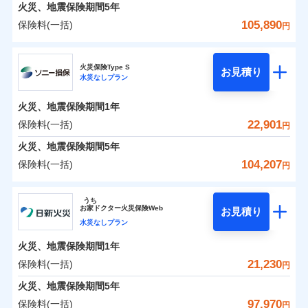
火災 1年
地震 1年
火災、地震保険期間
5年
105,890
保険料(一括)
円
0
6,778
10,350
建物
円
円
円
日新火災海上保険株式会社
火災保険Type S
お見積り
水災なしプラン
0
4,390
3,110
日新火災海上保険株式会社のおすすめポイント
家財
円
円
円
火災、地震保険期間
1年
保険料（一括）内訳
01
POINT
22,901
保険料(一括)
円
火災 1年
地震 1年
火災、地震保険期間
5年
104,207
保険料(一括)
円
イチオシ
02
POINT
0
5,630
10,350
建物
円
円
円
ソニー損害保険株式会社
うち
ソニー損保の新ネット火災保険は、補償の組合せが自
お
家
ドクター火災保険Web
お見積り
0
3,960
3,110
ソニー損害保険株式会社のおすすめポイント
家財
円
由だから、必要な補償に絞って選べます。
円
円
水災なしプラン
しかも「地震上乗せ特約（全半損時のみ）」で、地震
火災、地震保険期間
1年
保険料（一括）内訳
01
POINT
の被害にも火災保険の保険金額に対して最大100％で備
21,230
保険料(一括)
円
えられます（一部損は対象外）。
火災 1年
地震 1年
火災、地震保険期間
5年
97,970
保険料(一括)
円