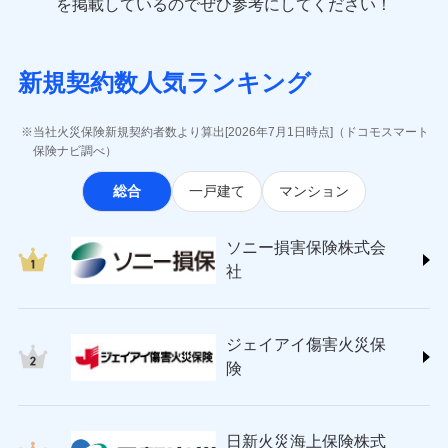
一括払
を掲載しているのでぜひ参考にしてください！
修理付帯費用
象となる場合があります。）
費用の補償
(https://www.e-design.net/)
一括払
説明事項
※1水災料率は最低リスク区分を適用
支払方法
年払い
※5地震火災費用の取扱いはなし
AIG損害保険株式会社
支払方法
年払い
※6火災・風災等の事故により建物に
月払い
ソニー損害保険株式会社で
インターネット割引
(https://www.aig.co.jp/sonpo)
月払い
募集文書番号
損害が生じたとき、日新火災がご案内
新規契約数人気ランキング
お見積もり
ＳＢＩ損害保険株式会社
適用される割引
指定工務店割引
する修理業者（指定工務店）が建物の
ネット申込
(https://www.sbisonpo.co.jp/)
修理を行います。
建築年割引
ネット申込
申込方法
郵送
ジェイアイ傷害火災保険株式会社
申込方法
郵送
当社火災保険新規契約者数より算出[2026年7月1日時点]（ドコモスマート
見積もりや保険会社とのご契約に先立ち、当社が提供する
対面
(https://www.jihoken.co.jp/)
募集文書番号
その他条件
指定工務店特約
保険ナビ調べ）
※5
対面
ドコモスマート保険ナビの利用規約と個人情報の取扱いに
ソニー損害保険株式会社
同意いただく必要があります。詳細について、以下をご確
始期日
2026/08/01
総合
一戸建て
マンション
(https://www.sonysonpo.co.jp/)
すまいのサポート24
認ください。
始期日
2024/10/01
ドコモスマート保険ナビ編集部の評価
損害保険ジャパン株式会社 (https://www.sompo-
リフォーム相談サービス
付帯サービス
ドコモスマート保険ナビサービス利用規約
※1盗難、水濡れ、騒擾（じょう）、
japan.co.jp/)
長期優良住宅の維持保全サポートサー
※1破損・汚損、水ぬれは自己負担額
ソニー損害保険株式会
外部からの落下・飛来・衝突は自動付
当社による個人情報の取扱いについて（プライバシー
ソニー損保の新ネット火災保険は、補償の組合せが
ＳＯＭＰＯダイレクト損害保険株式会社
ビス
5万円 建物が築15年以上または建築
帯です。
社
ポリシー）
自由だから、必要な補償に絞って選べます。
(https://www.sompo-direct.co.jp/)
年不明の場合、風災・雹（ひょう）
ドコモスマート保険ナビ編集部の評価
※2水まわりトラブル、カギ開け対
災・雪災の自己負担額は5万円
チューリッヒ保険会社 (https://www.zurich.co.jp/)
応、ガラス破損の場合に60分までの
クレジットカード
しかも、「地震上乗せ特約（全半損時のみ）」で、
※2失火見舞費用の取扱いはなし
東京海上日動火災保険株式会社
簡易作業無料でご提供いたします。弊
コンビニ払い
地震の被害にも最大100％で備えられます。
全国の優良工務店とタッグを組み、「高品質な修理」
※3水道管修理費用の取扱いはなし
払込方法
社提携業者にて24時間365日受付。受
ジェイアイ傷害火災保
(https://www.tokiomarine-nichido.co.jp/)
説明事項
口座振替
説明事項
（破損・汚損等危険補償特約で補償対
と「保険金のお支払」をワンセットで提供する火災保
付後、専門業者が対応に向かいます。
日新火災海上保険株式会社
険
象となる場合があります。）
銀行振込
ガラス破損の対応時間は9時～20時と
険です。補償の選択は自由自在で、お申込みはPC・ス
(https://www.nisshinfire.co.jp/)
※4地震火災費用の取扱いはなし
なります。
マホで24時間受付可能です。住宅トラブル応急サービ
ペット＆ファミリー損害保険株式会社
※5火災・風災等の事故により建物に
※3クレジットカード会社の分割払い
一括払
ス「すまいのサポート24」は水まわり、玄関カギの紛
(https://www.petfamilyins.co.jp/)
損害が生じたとき、日新火災がご案内
が可能なことがあります。詳しくは各
日新火災海上保険株式
ソニー損害保険株式会社で
支払方法
年払い