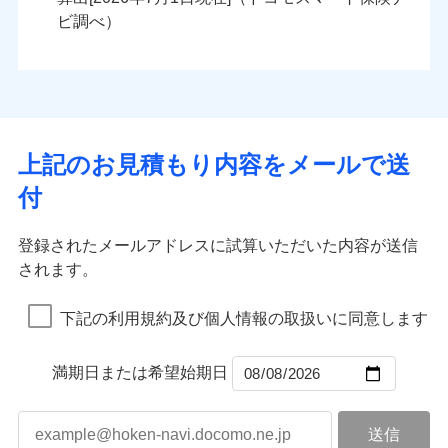
火災
風災・雹（ひょ
火災
風災・雹（ひょ
残存物取片づけ費用
付帯される費用の
落雷
う）災、雪災
ンセットで提供する火災保険です。
落雷
う）災、雪災
ビ調べ）
補償
失火見舞費用
破裂・爆発
破裂・爆発
お客さまのニーズから補償を考え、設計することで
水道管修理費用
合理的な保険料を実現することができます。さらに
水災
地震火災費用
盗難
水災
盗難
ランキングをもっと見る
ランキングをもっと見る
水濡れ
水濡れ
各種割引が充実！
※1
騒擾（じょう）
騒擾（じょう）
適用される割引
建築年割引
大切な住まいを守るための各種サポート機能をご用
外部からの落下・
破損・汚損
外部からの落下・
破損・汚損
イチオシ
02
POINT
飛来・衝突
飛来・衝突
意、住宅トラブル応急サービス「すまいのサポート
上記のお見積もり内容をメールで送
付帯サービス
住まいの緊急かけつけサービス
24」、住まいをメンテナンスする際の無料の「リフ
火災、自然災害、盗難などトータルでカバーし、大
付
ォーム相談サービス」、「長期優良住宅の維持保全
切な住まいをお守りします！
クレジットカード
サポートサービス」をご提供します。
水まわりトラブル、カギ開け対応など「住まいのア
コンビニ払い
補償内容
補償内容
登録されたメールアドレスに試算いただいた内容が送信
払込方法
お家ドクター火災保険Web（すまいの保険）のお見
シスタンスサービス」が無料付帯
口座振替
されます。
積もり・お申込みはネットで完結！
補償の対象やお客さまの状況に応じたさまざまな割
銀行振込
上半期
新規契約数ランキング
上半期
新規契約数ランキング
免責金額（自己負
免責金額（自己負
引をご用意！
免責金額なし
免責金額なし
※1
※2
下記の利用規約及び個人情報の取扱いに同意します
担額）
担額）
一括払
補償の範囲
？
03
POINT
当社火災保険新規契約者数より算出[
年
月]（ドコモスマート保険
当社火災保険新規契約者数より算出[
年
月]（ドコモスマート保険
支払方法
年払い
ナビ調べ）
臨時費用
ナビ調べ）
臨時費用
補償の範囲
？
03
満期日または希望始期日
POINT
月払い
損害防止費用
損害防止費用
火災
風災・雹（ひょ
残存物取片づけ費用
残存物取片づけ費用
付帯される費用の
付帯される費用保
ネット申込
落雷
う）災、雪災
補償
険金
失火見舞費用
失火見舞費用
※3
火災
風災・雹（ひょ
申込方法
破裂・爆発
郵送