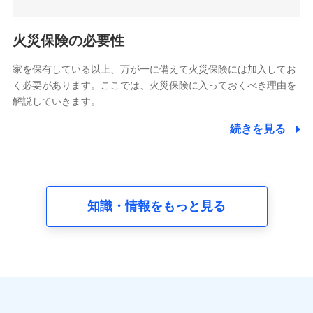
5.通話録音にて取得する情報
電話対応の品質向上およびお問合せ内容の正確な把握のため
火災保険の必要性
家を保有している以上、万が一に備えて火災保険には加入してお
6.採用応募者の個人情報
く必要があります。ここでは、火災保険に入っておくべき理由を
採用選考および入社手続を実施するため
解説していきます。
7.社員（従業者）の個人情報
続きを見る
人事･勤怠･健康・労務等の管理、給与支給、福利厚生・採用
退職関連処理等の各種手続きのため、当社と従業員または従
業員同士の連絡のため
知識・情報をもっと見る
8.取引先個人情報
取引先としての選定業務、営業情報の提供業務、契約締結手
続き業務、取引管理業務、およびこれらに準ずる業務の遂行
のため
9.お問い合わせ情報
各種お問い合わせに対応するため