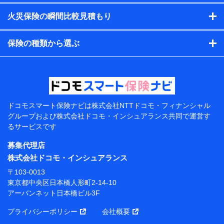
す。）
火災保険の瞬間比較見積もり
各種セミナーの開催のため
コンサルティングサービスの実施のため
アンケートやキャンペーン等の実施のため
保険の種類から選ぶ
上記に係る案内・手続き・管理等付帯業務を行うため
【当該個人データの管理について責任を有する者の名
称・住所・代表者名】
当該個人データを取り扱う各共同利用者（詳細は次のと
おり）
ドコモスマート保険ナビは
株式会社NTTドコモ・フィナンシャル
東京都千代田区永田町2丁目11番1号 山王パークタワー
グループおよび
株式会社ドコモ・インシュアランス共同で
運営す
株式会社NTTドコモ 代表取締役社長 前田 義晃
るサービスです
東京都中央区日本橋人形町2-14-10 アーバンネット日
募集代理店
本橋ビル 3F
株式会社ドコモ・インシュアランス
株式会社ドコモ・インシュアランス 代表取締役社
〒103-0013
長 吉村 忠義
東京都中央区日本橋人形町2-14-10
アーバンネット日本橋ビル3F
※ 当社および株式会社NTTドコモは、お客さまの情報
を利用させていただくにあたっては、「NTTドコモ パー
プライバシーポリシー
会社概要
ソナルデータ憲章」に定める行動原則を順守します 。