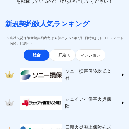
一括払
を掲載しているのでぜひ参考にしてください！
修理付帯費用
象となる場合があります。）
費用の補償
(https://www.e-design.net/)
一括払
説明事項
※1水災料率は最低リスク区分を適用
支払方法
年払い
※5地震火災費用の取扱いはなし
AIG損害保険株式会社
支払方法
年払い
※6火災・風災等の事故により建物に
月払い
ソニー損害保険株式会社で
インターネット割引
(https://www.aig.co.jp/sonpo)
月払い
募集文書番号
損害が生じたとき、日新火災がご案内
新規契約数人気ランキング
お見積もり
ＳＢＩ損害保険株式会社
適用される割引
指定工務店割引
する修理業者（指定工務店）が建物の
ネット申込
(https://www.sbisonpo.co.jp/)
修理を行います。
建築年割引
ネット申込
申込方法
郵送
ジェイアイ傷害火災保険株式会社
申込方法
郵送
当社火災保険新規契約者数より算出[2026年7月1日時点]（ドコモスマート
見積もりや保険会社とのご契約に先立ち、当社が提供する
対面
(https://www.jihoken.co.jp/)
募集文書番号
その他条件
指定工務店特約
保険ナビ調べ）
※5
対面
ドコモスマート保険ナビの利用規約と個人情報の取扱いに
ソニー損害保険株式会社
同意いただく必要があります。詳細について、以下をご確
始期日
2026/08/01
総合
一戸建て
マンション
(https://www.sonysonpo.co.jp/)
すまいのサポート24
認ください。
始期日
2024/10/01
ドコモスマート保険ナビ編集部の評価
損害保険ジャパン株式会社 (https://www.sompo-
リフォーム相談サービス
付帯サービス
ドコモスマート保険ナビサービス利用規約
※1盗難、水濡れ、騒擾（じょう）、
japan.co.jp/)
長期優良住宅の維持保全サポートサー
※1破損・汚損、水ぬれは自己負担額
ソニー損害保険株式会
外部からの落下・飛来・衝突は自動付
当社による個人情報の取扱いについて（プライバシー
ソニー損保の新ネット火災保険は、補償の組合せが
ＳＯＭＰＯダイレクト損害保険株式会社
ビス
5万円 建物が築15年以上または建築
帯です。
社
ポリシー）
自由だから、必要な補償に絞って選べます。
(https://www.sompo-direct.co.jp/)
年不明の場合、風災・雹（ひょう）
ドコモスマート保険ナビ編集部の評価
※2水まわりトラブル、カギ開け対
災・雪災の自己負担額は5万円
チューリッヒ保険会社 (https://www.zurich.co.jp/)
応、ガラス破損の場合に60分までの
クレジットカード
しかも、「地震上乗せ特約（全半損時のみ）」で、
※2失火見舞費用の取扱いはなし
東京海上日動火災保険株式会社
簡易作業無料でご提供いたします。弊
コンビニ払い
地震の被害にも最大100％で備えられます。
全国の優良工務店とタッグを組み、「高品質な修理」
※3水道管修理費用の取扱いはなし
払込方法
社提携業者にて24時間365日受付。受
ジェイアイ傷害火災保
(https://www.tokiomarine-nichido.co.jp/)
説明事項
口座振替
説明事項
（破損・汚損等危険補償特約で補償対
と「保険金のお支払」をワンセットで提供する火災保
付後、専門業者が対応に向かいます。
日新火災海上保険株式会社
険
象となる場合があります。）
銀行振込
ガラス破損の対応時間は9時～20時と
険です。補償の選択は自由自在で、お申込みはPC・ス
(https://www.nisshinfire.co.jp/)
※4地震火災費用の取扱いはなし
なります。
マホで24時間受付可能です。住宅トラブル応急サービ
ペット＆ファミリー損害保険株式会社
※5火災・風災等の事故により建物に
※3クレジットカード会社の分割払い
一括払
ス「すまいのサポート24」は水まわり、玄関カギの紛
(https://www.petfamilyins.co.jp/)
損害が生じたとき、日新火災がご案内
が可能なことがあります。詳しくは各
日新火災海上保険株式
ソニー損害保険株式会社で
支払方法
年払い