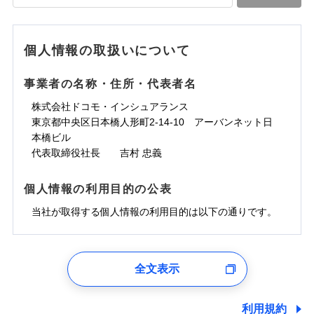
落雷
う）災、雪災
水道管修理費用
水道管修理費用
※4
対面
破裂・爆発
地震火災費用
水災
地震火災費用
盗難
※5
ランキングをもっと見る
ランキングをもっと見る
水濡れ
始期日
2025/10/01
※1
水災
盗難
騒擾（じょう）
個人情報の取扱いについて
適用される割引
建築年割引
その他付帯される
水濡れ
外部からの落下・
破損・汚損
修理付帯費用
※1
費用の補償
騒擾（じょう）
飛来・衝突
※1水災料率は最低リスク区分を適用
外部からの落下・
破損・汚損
事業者の名称・住所・代表者名
付帯サービス
住まいの緊急かけつけサービス
説明事項
※2雑危険（盗難を除く）および破汚
飛来・衝突
損において、自己負担額5万円
インターネット割引
株式会社ドコモ・インシュアランス
適用される割引
指定工務店割引
クレジットカード
東京都中央区日本橋人形町2-14-10 アーバンネット日
募集文書番号
建築年割引
コンビニ払い
補償内容
補償内容
本橋ビル
払込方法
口座振替
代表取締役社長 吉村 忠義
その他条件
指定工務店特約
※6
銀行振込
上半期
新規契約数ランキング
免責金額（自己負
免責金額（自己負
免責金額なし
免責金額なし
個人情報の利用目的の公表
※1
担額）
担額）
すまいのサポート24
補償内容
一括払
当社火災保険新規契約者数より算出[
当社が取得する個人情報の利用目的は以下の通りです。
年
月]（ドコモスマート保険
リフォーム相談サービス
支払方法
年払い
付帯サービス
臨時費用
ナビ調べ）
臨時費用
ドコモスマート保険ナビ編集部の評価
長期優良住宅の維持保全サポートサー
月払い
損害防止費用
免責金額（自己負
ビス
損害防止費用
1.見積請求受付時、資料請求受付時、ユーザー登録受
免責金額なし
担額）
残存物取片づけ費用
残存物取片づけ費用
付時
付帯される費用の
付帯される費用保
ネット申込
ソニー損保の新ネット火災保険は、補償の組合せが
全文表示
補償
クレジットカード
険金
失火見舞費用
失火見舞費用
※2
申込方法
郵送
ユーザー登録受付および、管理のため
自由だから、必要な補償に絞って選べます。
臨時費用
コンビニ払い
水道管修理費用
水道管修理費用
郵便、電話、およびＥメール等により、当社と取引のあるも
※3
対面
払込方法
しかも、「地震上乗せ特約（全半損時のみ）」で、
損害防止費用
しくは委託を受けている保険会社・提携会社の保険その他に
口座振替
利用規約
地震火災費用
地震火災費用
※4