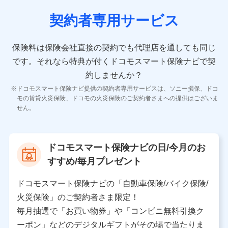
契約者専用サービス
10.受託業務の 個人情報
受託業務の遂行およびこれらに準ずる業務の遂行のため
保険料は保険会社直接の契約でも代理店を通しても同じ
です。
それなら特典が付くドコモスマート保険ナビで契
11.マイカー通勤管理クラウド並びに法人向けASPサー
ビスに関してのお問い合わせ情報
約しませんか？
各種お問い合わせに対応するため
ドコモスマート保険ナビ提供の契約者専用サービスは、ソニー損保、ドコ
当社のサービスに関する情報提供や、皆様に有用なお知らせ
モの賃貸火災保険、ドコモの火災保険のご契約者さまへの提供はございま
をお送りするため
せん。
アンケートの送付のため
当社のサービスや媒体の運営改善に必要なデータを解析し、
分析するため
当社の対応品質向上やお問い合わせ内容の正確な把握のため
ドコモスマート保険ナビの日/今月のお
個人情報保護管理者の職名、連絡先
すすめ/毎月プレゼント
株式会社ドコモ・インシュアランス 営業部長
〒103-0013 東京都中央区日本橋人形町2-14-10 アー
ドコモスマート保険ナビの「自動車保険/バイク保険/
バンネット日本橋ビル 3F
火災保険」のご契約者さま限定！
株式会社ドコモ・インシュアランス
毎月抽選で「お買い物券」や「コンビニ無料引換ク
ーポン」などのデジタルギフトがその場で当たりま