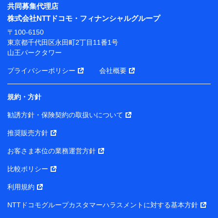
※ パーソナルデータダッシュボードの「第三者提供の
共同募集代理店
管理」の設定状態にかかわらず、共同利用する場合があ
株式会社NTTドコモ・フィナンシャルグループ
ります。
〒100-6150
※ dポイントクラブ会員ではないお客さま（2019年12
東京都千代田区永田町2丁目11番1号
月11日以降、一度もdポイントクラブ会員であったこと
山王パークタワー
がないお客さまに限る）に関する、2019年12月10日以
前に取得した個人データは、こちら の利用目的の範囲内
プライバシーポリシー
会社概要
に限って共同利用します。
規約・方針
当社は株式会社NTTドコモ・フィナンシャルグループ
との間で、以下のとおり個人データを共同利用しま
勧誘方針・保険契約の取扱いについて
す。
推奨販売方針
【共同して利用される利用データの項目】
当社または株式会社NTTドコモ・フィナンシャルグルー
お客さま本位の業務運営方針
プがサービス提供等を通じて取得した、以下の情報など
比較ポリシー
の個人データ
基本情報
利用規約
氏名、電話番号、メールアドレス、お客さまの識別子、属
NTTドコモグループカスタマーハラスメントに対する基本方針
性、連絡先、dポイントサービスのご利用に関する情報。例
として、dポイントカード番号、性別、年齢、家族構成、住