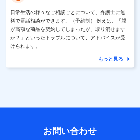
として、dポイントカード番号、性別、年齢、家族構成、住
所、dポイント残高、dポイント利用履歴などが含まれます。
日常生活の様々なご相談ごとについて、弁護士に無
利用情報
料で電話相談ができます。（予約制） 例えば、「親
当社又は株式会社NTTドコモが提供する各種サービスなどの
ご契約・ご利用などに関する情報。例として、当社又は株式
が高額な商品を契約してしまったが、取り消せます
会社NTTドコモが提供する各種サービスのご契約状態・ご利
か？」といったトラブルについて、アドバイスが受
用履歴インターネット利用時の行動に関する情報、アプリケ
ーション利用時の行動に関する情報、購入されたサービスや
けられます。
商品の名称・購入場所・決済に関する情報、アンケートの回
答に関する情報などが含まれます。
もっと見る
保険関連サービス情報
当社又は株式会社NTTドコモが提供する保険関連サービスに
関して取得し、又は保有する情報。例として、見積請求受付
時、資料請求受付時又はユーザー登録受付時に提供いただい
た情報（氏名、住所、生年月日、性別、保険契約者と被保険
者の関係、保険加入の目的、保険商品の内容、保険料、保険
料のお支払方法、車のメーカーや走行距離などの情報、建物
の構造や築年数などの情報、ペットの種類や年齢など）及び
お客様との応対記録 （お客様に提示した比較見積の試算結
果情報、メールマガジンを提供した際のメール内容や送信履
歴の情報及び保険の更改案内等を提供した際のメール内容や
送信履歴などの情報）が含まれます。
お問い合わせ
保険契約情報