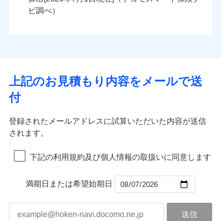
火災
風災・雹（ひょ
火災
風災・雹（ひょ
残存物取片づけ費用
付帯される費用の
落雷
う）災、雪災
ンセットで提供する火災保険です。
落雷
う）災、雪災
ビ調べ）
補償
失火見舞費用
破裂・爆発
破裂・爆発
お客さまのニーズから補償を考え、設計することで
水道管修理費用
合理的な保険料を実現することができます。さらに
水災
地震火災費用
盗難
水災
盗難
ランキングをもっと見る
ランキングをもっと見る
水濡れ
水濡れ
各種割引が充実！
※1
騒擾（じょう）
騒擾（じょう）
適用される割引
建築年割引
大切な住まいを守るための各種サポート機能をご用
外部からの落下・
破損・汚損
外部からの落下・
破損・汚損
イチオシ
02
POINT
飛来・衝突
飛来・衝突
意、住宅トラブル応急サービス「すまいのサポート
上記のお見積もり内容をメールで送
付帯サービス
住まいの緊急かけつけサービス
24」、住まいをメンテナンスする際の無料の「リフ
火災、自然災害、盗難などトータルでカバーし、大
付
ォーム相談サービス」、「長期優良住宅の維持保全
切な住まいをお守りします！
クレジットカード
サポートサービス」をご提供します。
水まわりトラブル、カギ開け対応など「住まいのア
コンビニ払い
補償内容
補償内容
登録されたメールアドレスに試算いただいた内容が送信
払込方法
お家ドクター火災保険Web（すまいの保険）のお見
シスタンスサービス」が無料付帯
口座振替
されます。
積もり・お申込みはネットで完結！
補償の対象やお客さまの状況に応じたさまざまな割
銀行振込
上半期
新規契約数ランキング
上半期
新規契約数ランキング
免責金額（自己負
免責金額（自己負
引をご用意！
免責金額なし
免責金額なし
※1
※2
下記の利用規約及び個人情報の取扱いに同意します
担額）
担額）
一括払
補償の範囲
？
03
POINT
当社火災保険新規契約者数より算出[
年
月]（ドコモスマート保険
当社火災保険新規契約者数より算出[
年
月]（ドコモスマート保険
支払方法
年払い
ナビ調べ）
臨時費用
ナビ調べ）
臨時費用
補償の範囲
？
03
満期日または希望始期日
POINT
月払い
損害防止費用
損害防止費用
火災
風災・雹（ひょ
残存物取片づけ費用
残存物取片づけ費用
付帯される費用の
付帯される費用保
ネット申込
落雷
う）災、雪災
補償
険金
失火見舞費用
失火見舞費用
※3
火災
風災・雹（ひょ
申込方法
破裂・爆発
郵送