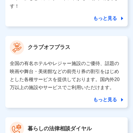
個人情報の第三者提供について
す！
当社ではご本人の同意がある場合または法令に基づく場
合を除き、第三者に提供いたしません。
もっと見る
業務の委託
当社は利用目的の達成に必要な範囲内において個人情報
クラブオフプラス
の取り扱いの全部または一部を委託する場合がありま
す。
全国の有名ホテルやレジャー施設のご優待、話題の
個人データの共同利用
映画や舞台・美術館などの前売り券の割引をはじめ
とした各種サービスを提供しております。国内外20
当社は株式会社NTTドコモとの間で、以下のとおり個
人データを共同利用します。
万以上の施設やサービスでご利用いただけます。
【共同して利用される利用データの項目】
もっと見る
当社又は株式会社NTTドコモがサービス提供等を通じて
取得した、以下の情報などの個人データ
基本情報
氏名、電話番号、メールアドレス、お客さまの識別子、属
暮らしの法律相談ダイヤル
性、連絡先、dポイントサービスのご利用に関する情報。例