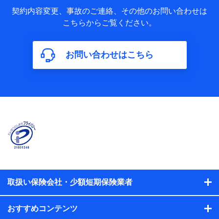
当社又は株式会社NTTドコモが取得し、又は保有する保険契
約に関する情報。例として、保険契約者及び被保険者の氏
契約内容変更、事故のご連絡、その他のお問い合わせは
名、住所、生年月日、性別、保険契約者と被保険者の関係、
こちらからご覧ください。
保険加入の目的、保険商品の内容、保険料、保険料のお支払
方法、車のメーカーや走行距離などの情報、建物の構造や築
年数などの情報、ペットの種類や年齢などの情報などが含ま
お問い合わせはこちら
れます。
【共同して利用する者の範囲】
当社
株式会社NTTドコモ
【利用する者の利用目的】
当社又は株式会社NTTドコモが提供する保険関連サービスに
おけるユーザ登録受付および管理のため
当社又は株式会社NTTドコモと取引のあるもしくは委託を受
けている保険会社・提携会社の保険その他に関する情報を提
供するため、また維持管理等の委託業務遂行のため、またそ
れらに付帯、関連する当社、株式会社NTTドコモおよび提携
会社のサービスを案内、提供するため
取扱い保険会社・少額短期保険業者
（各サービスで取得したサービス利用履歴、ウェブサイトの
閲覧履歴、購買履歴、ご契約内容等のパーソナルデータを分
おすすめコンテンツ
析して、お客さまの趣味・嗜好・傾向に応じたサービス・商
品等に関するご提案や広告の配信等を行うことがありま