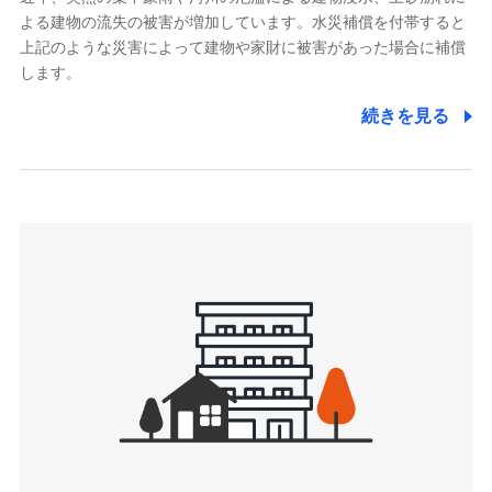
よる建物の流失の被害が増加しています。水災補償を付帯すると
郵便、電話、およびＥメール等により、当社と取引のあるも
しくは委託を受けている保険会社・提携会社の保険その他に
上記のような災害によって建物や家財に被害があった場合に補償
関する情報を提供し、金融商品等の契約を勧奨するため、ま
します。
た維持管理等の委託業務遂行のため、またそれらに付帯、関
連する当社および提携会社のサービスを案内、提供するため
続きを見る
（なお、当社は複数の保険会社と取引があり、取得した個人
情報を取引のある他の保険会社の商品・サービスをご提案す
るために利用させていただくことがあります。）
上記に係る連絡・手続き・管理等付帯業務を行うため
3.セミナー募集サイトから取得した個人情報
各種セミナーの案内、開催のため
上記に係る連絡・手続き・管理等付帯業務を行うため
4.家族・友達紹介にて取得した個人情報
被紹介者への連絡、及び当社と取引のあるもしくは委託を受
けている保険会社・提携会社の保険その他に関する情報を提
供し、金融商品等の契約を勧奨するため
アンケートやキャンペーン等の実施のため
上記に係る連絡・手続き・管理等付帯業務を行うため