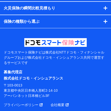
す。）
火災保険の瞬間比較見積もり
各種セミナーの開催のため
コンサルティングサービスの実施のため
アンケートやキャンペーン等の実施のため
保険の種類から選ぶ
上記に係る案内・手続き・管理等付帯業務を行うため
【当該個人データの管理について責任を有する者の名
称・住所・代表者名】
当該個人データを取り扱う各共同利用者（詳細は次のと
おり）
ドコモスマート保険ナビは
株式会社NTTドコモ・フィナンシャル
東京都千代田区永田町2丁目11番1号 山王パークタワー
グループおよび
株式会社ドコモ・インシュアランス共同で
運営す
株式会社NTTドコモ 代表取締役社長 前田 義晃
るサービスです
東京都中央区日本橋人形町2-14-10 アーバンネット日
募集代理店
本橋ビル 3F
株式会社ドコモ・インシュアランス
株式会社ドコモ・インシュアランス 代表取締役社
〒103-0013
長 吉村 忠義
東京都中央区日本橋人形町2-14-10
アーバンネット日本橋ビル3F
※ 当社および株式会社NTTドコモは、お客さまの情報
を利用させていただくにあたっては、「NTTドコモ パー
プライバシーポリシー
会社概要
ソナルデータ憲章」に定める行動原則を順守します 。