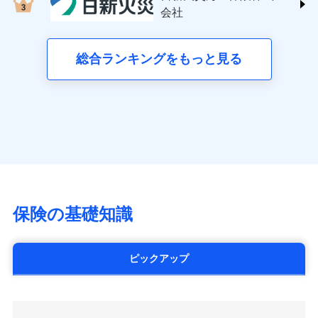
する修理業者（指定工務店）が建物の
三井住友海上火災保険株式会社 (https://www.ms-
クレジットカード会社にご確認くださ
失、ハチの巣駆除等の住宅トラブルに対応していま
お見積もり
会社
月払い
修理を行います。
い。
ins.com/)
す。さらに大切な住まいを守るための各種サポート機
三井ダイレクト損害保険株式会社
能をご用意。住まいをメンテナンスする際の無料の
ネット申込
募集文書番号
募集文書番号
(https://www.mitsui-direct.co.jp/)
見積もりや保険会社とのご契約に先立ち、当社が提供する
総合ランキングをもっと見る
「リフォーム相談サービス」、「長期優良住宅の維持
申込方法
郵送
ドコモスマート保険ナビの利用規約と個人情報の取扱いに
保全サポートサービス」をご提供しています。
対面
同意いただく必要があります。詳細について、以下をご確
■生命保険
認ください。
アクサ生命保険株式会社
始期日
2024/10/01
（https://www.axa.co.jp/）
ドコモスマート保険ナビサービス利用規約
SBI生命保険株式会社（https://www.sbilife.co.jp/）
当社による個人情報の取扱いについて（プライバシー
※1損害割合が30%未満の場合は定率
ドコモスマート保険ナビ編集部の評価
FWD生命保険株式会社
ドコモスマート保険ナビ編集部の評価
ポリシー）
日新火災海上保険株式会社で
払、水災料率は最低リスク区分を適用
（https://www.fwdlife.co.jp/）
※2失火見舞費用の取扱いはなし
お見積もり
ソニー生命保険株式会社
全国の優良工務店とタッグを組み、「高品質な修理」
※3水道管修理費用の取扱いはなし
チューリッヒのネット火災保険は
ダイレクト型でネッ
（https://www.sonylife.co.jp）
説明事項
※4地震火災費用の取扱いはなし
と「保険金のお支払」をワンセットで提供する火災保
ト完結のお手続き・リーズナブルな保険料
に加え、
火
SOMPOひまわり生命保険株式会社
保険の基礎知識
※5火災・風災等の事故により建物に
見積もりや保険会社とのご契約に先立ち、当社が提供する
険です。補償の選択は自由自在で、お申込みはPC・ス
災に対する補償に加え、すべてのプランに盗難等がつ
（https://www.himawari-life.co.jp/）
損害が生じたとき、日新火災がご案内
ドコモスマート保険ナビの利用規約と個人情報の取扱いに
マホで24時間受付可能です。住宅トラブル応急サービ
いており、
社会問題などを考慮された幅広い補償が特
する修理業者（指定工務店）が建物の
第一ネオ生命保険株式会社
同意いただく必要があります。詳細について、以下をご確
ス「すまいのサポート24」は水まわり、玄関カギの紛
修理を行います。
長です。
失火見舞金など付帯される費用保険金も多
（https://neofirst.co.jp/）
認ください。
ピックアップ
失、ハチの巣駆除等の住宅トラブルに対応していま
く、ダイレクトでありながら充実した補償が魅力で
大樹生命保険株式会社（https://www.taiju-
ドコモスマート保険ナビサービス利用規約
募集文書番号
す。さらに大切な住まいを守るための各種サポート機
life.co.jp）
す。
当社による個人情報の取扱いについて（プライバシー
能をご用意。住まいをメンテナンスする際の無料の
太陽生命保険株式会社（https://www.taiyo-
ポリシー）