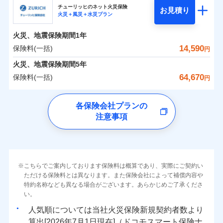
まさかのときも安心！全国の優良工務店とタッグを
チューリッヒのネット火災保険
お見積り
火災＋風災＋水災プラン
0
1,955
1,560
日新火災海上保険株式会社のおすすめポイント
家財
円
組み、「高品質な修理」と「保険金のお支払」をワ
円
円
火災
風災・雹（ひょ
火災
風災・雹（ひょ
落雷
う）災、雪災
ンセットで提供する火災保険です。
落雷
う）災、雪災
火災、地震保険期間
1年
保険料（一括）内訳
01
破裂・爆発
POINT
破裂・爆発
お客さまのニーズから補償を考え、設計することで
14,590
保険料(一括)
円
合理的な保険料を実現することができます。さらに
水災
盗難
水災
盗難
火災 1年
地震 1年
火災、地震保険期間
5年
ランキングをもっと見る
水濡れ
水濡れ
各種割引が充実！
※1
騒擾（じょう）
騒擾（じょう）
64,670
保険料(一括)
円
大切な住まいを守るための各種サポート機能をご用
外部からの落下・
破損・汚損
外部からの落下・
破損・汚損
イチオシ
02
POINT
-
1,840
5,200
建物
円
円
飛来・衝突
飛来・衝突
意、住宅トラブル応急サービス「すまいのサポート
チューリッヒ保険会社
各保険会社プランの
24」、住まいをメンテナンスする際の無料の「リフ
ソニー損保の新ネット火災保険は、補償の組合せが自
注意事項
-
ォーム相談サービス」、「長期優良住宅の維持保全
2,040
1,560
チューリッヒ保険会社のおすすめポイント
家財
由だから、必要な補償に絞って選べます。
円
円
サポートサービス」をご提供します。
しかも「地震上乗せ特約（全半損時のみ）」で、地震
保険料（一括）内訳
01
補償内容
POINT
の被害にも火災保険の保険金額に対して最大100％で備
お家ドクター火災保険Web（すまいの保険）のお見
えられます（一部損は対象外）。
積もり・お申込みはネットで完結！
火災 1年
地震 1年
上半期
新規契約数ランキング
こちらでご案内しております保険料は概算であり、実際にご契約い
上半期
新規契約数ランキング
免責金額（自己負
免責金額なし
ただける保険料とは異なります。また保険会社によって補償内容や
※2
担額）
特約名称なども異なる場合がございます。あらかじめご了承くださ
イチオシ
02
POINT
補償の範囲
補償の範囲
？
0
03
6,000
5,200
？
03
POINT
建物
円
POINT
円
円
当社火災保険新規契約者数より算出[
年
月]（ドコモスマート保険
当社火災保険新規契約者数より算出[
年
月]（ドコモスマート保険
い。
ナビ調べ）
臨時費用
ナビ調べ）
まさかのときも安心！全国の優良工務店とタッグを
人気順については当社
新規契約者数より
損害防止費用
0
1,830
1,560
家財
円
組み、「高品質な修理」と「保険金のお支払」をワ
円
円
算出[
年
月
日現在]（ドコモスマート保険ナ