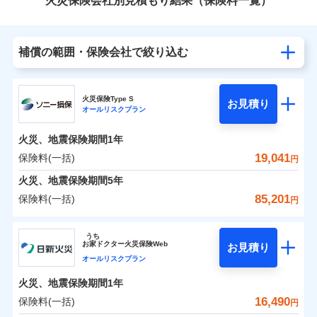
火災保険会社別見積もり結果（保険料一覧）
補償の範囲・保険会社で絞り込む
火災保険Type S
お見積り
オールリスクプラン
火災、地震保険期間
1年
19,041
保険料(一括)
円
火災、地震保険期間
5年
85,201
保険料(一括)
円
ソニー損害保険株式会社
うち
お
家
ドクター火災保険Web
お見積り
ソニー損害保険株式会社のおすすめポイント
オールリスクプラン
火災、地震保険期間
1年
保険料（一括）内訳
01
POINT
16,490
保険料(一括)
円