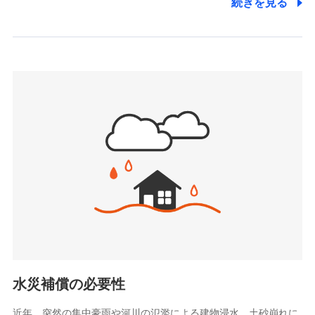
続きを見る
株式会社アシロ少額短期保険
日新火災海上保険株式会社で
(https://kailash.co.jp/)
お見積もり
SBIいきいき少額短期保険会社 (https://www.i-
sedai.com/)
見積もりや保険会社とのご契約に先立ち、当社が提供する
SBIペット少額短期保険株式会社
ドコモスマート保険ナビの利用規約と個人情報の取扱いに
(https://www.sbipet-ssi.co.jp/)
同意いただく必要があります。詳細について、以下をご確
SBIリスタ少額短期保険会社
認ください。
(https://www.jishin.co.jp/)
スマートプラス少額短期保険株式会社
ドコモスマート保険ナビサービス利用規約
（https://www.smartplus-insurance.com/）
当社による個人情報の取扱いについて（プライバシー
チューリッヒ少額短期保険株式会社
ポリシー）
(https://www.zurichssi.co.jp/)
Tokio Marine X少額短期保険株式会社
(https://www.tokiomarine-x.co.jp/)
ペットメディカルサポート株式会社
(https://pshoken.co.jp/)
リトルファミリー少額短期保険株式会社
(https://www.littlefamily-ssi.com/)
水災補償の必要性
2.共同募集を行う代理店から受領する個人情報
近年、突然の集中豪雨や河川の氾濫による建物浸水、土砂崩れに