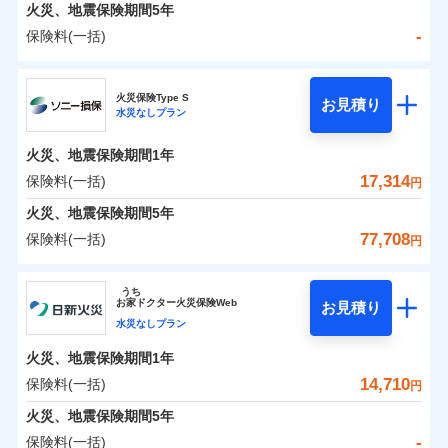
火災 1年
地震 1年
火災、地震保険期間
5年
-
保険料(一括)
0
8,105
5,200
建物
円
円
円
日新火災海上保険株式会社
火災保険Type S
お見積り
水災なしプラン
0
4,176
1,560
日新火災海上保険株式会社のおすすめポイント
家財
円
円
円
火災、地震保険期間
1年
保険料（一括）内訳
01
POINT
17,314
保険料(一括)
円
火災 1年
地震 1年
火災、地震保険期間
5年
77,708
保険料(一括)
円
イチオシ
02
POINT
-
6,010
5,200
建物
円
円
ソニー損害保険株式会社
うち
ソニー損保の新ネット火災保険は、補償の組合せが自
お
家
ドクター火災保険Web
お見積り
-
3,720
1,560
ソニー損害保険株式会社のおすすめポイント
家財
由だから、必要な補償に絞って選べます。
円
円
水災なしプラン
しかも「地震上乗せ特約（全半損時のみ）」で、地震
火災、地震保険期間
1年
保険料（一括）内訳
01
POINT
の被害にも火災保険の保険金額に対して最大100％で備
14,710
保険料(一括)
円
えられます（一部損は対象外）。
火災 1年
地震 1年
火災、地震保険期間
5年
-
保険料(一括)