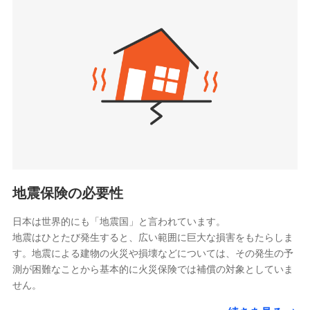
seimei.co.jp）
「リフォーム相談サービス」、「長期優良住宅の維持
チューリッヒ生命保険株式会社
保全サポートサービス」をご提供しています。
（https://www.zurichlife.co.jp/）
東京海上日動あんしん生命保険株式会社
チューリッヒ保険会社で
ドコモスマート保険ナビ編集部の評価
（https://www.tmn-anshin.co.jp/）
お見積もり
なないろ生命保険株式会社
（https://www.nanairolife.co.jp/）
チューリッヒ保険会社の
日新火災海上保険株式会社で
全国の優良工務店とタッグを組み、「高品質な修理」
日本生命保険相互会社
詳細を見る
お見積もり
と「保険金のお支払」をワンセットで提供する火災保
（https://www.nissay.co.jp）
険です。補償の選択は自由自在で、お申込みはPC・ス
はなさく生命保険株式会社
マホで24時間受付可能です。住宅トラブル応急サービ
見積もりや保険会社とのご契約に先立ち、当社が提供する
見積もりや保険会社とのご契約に先立ち、当社が提供する
（https://www.life8739.co.jp/）
ドコモスマート保険ナビの利用規約と個人情報の取扱いに
ス「すまいのサポート24」は水まわり、玄関カギの紛
ドコモスマート保険ナビの利用規約と個人情報の取扱いに
マニュライフ生命保険株式会社
同意いただく必要があります。詳細について、以下をご確
失、ハチの巣駆除等の住宅トラブルに対応していま
同意いただく必要があります。詳細について、以下をご確
（https://www.manulife.co.jp/）
地震保険の必要性
認ください。
認ください。
す。さらに大切な住まいを守るための各種サポート機
三井住友海上あいおい生命保険株式会社
ドコモスマート保険ナビサービス利用規約
能をご用意。住まいをメンテナンスする際の無料の
（https://www.msa-life.co.jp/）
ドコモスマート保険ナビサービス利用規約
日本は世界的にも「地震国」と言われています。
メットライフ生命株式会社
当社による個人情報の取扱いについて（プライバシー
「リフォーム相談サービス」、「長期優良住宅の維持
当社による個人情報の取扱いについて（プライバシー
地震はひとたび発生すると、広い範囲に巨大な損害をもたらしま
(https://www.metlife.co.jp/)
ポリシー）
保全サポートサービス」をご提供しています。
ポリシー）
す。地震による建物の火災や損壊などについては、その発生の予
メディケア生命保険株式会社
測が困難なことから基本的に火災保険では補償の対象としていま
（https://www.medicarelife.com/）
せん。
■少額短期保険