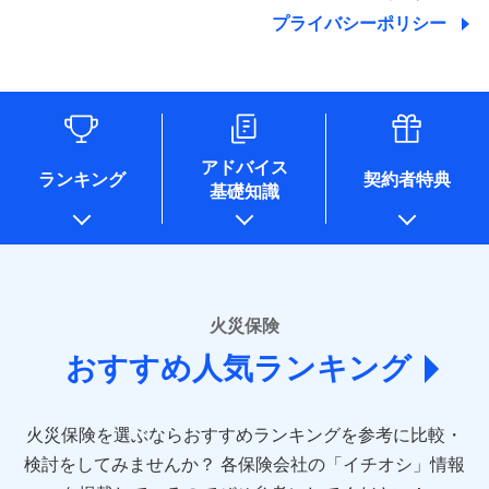
地震の被害にも最大100％で備えられます。
ランキングをもっと見る
関する情報を提供し、金融商品等の契約を勧奨するため、ま
残存物取片づけ費用
付帯される費用保
銀行振込
始期日
2025/10/01
プライバシーポリシー
た維持管理等の委託業務遂行のため、またそれらに付帯、関
険金
失火見舞費用
適用される割引
建築年割引
その他付帯される
連する当社および提携会社のサービスを案内、提供するため
修理付帯費用
費用の補償
水道管修理費用
一括払
※1雑危険（盗難を除く）および破汚
（なお、当社は複数の保険会社と取引があり、取得した個人
説明事項
付帯サービス
住まいの緊急かけつけサービス
地震火災費用
支払方法
損において、自己負担額5万円
年払い
情報を取引のある他の保険会社の商品・サービスをご提案す
インターネット割引
るために利用させていただくことがあります。）
月払い
ソニー損害保険株式会社で
各種セミナーの開催のため
適用される割引
指定工務店割引
保険証券の不発行に関する特約（500
クレジットカード
募集文書番号
適用される割引
お見積もり
コンサルティングサービスの実施のため
円）
建築年割引
コンビニ払い
ネット申込
アドバイス
補償内容
アンケートやキャンペーン等の実施のため
払込方法
ランキング
契約者特典
口座振替
申込方法
郵送
基礎知識
上記に係る案内・手続き・管理等付帯業務を行うため
その他条件
住まいのアシスタンスサービス
※2
その他条件
指定工務店特約
※5
見積もりや保険会社とのご契約に先立ち、当社が提供する
銀行振込
対面
* 当社が委託を受けている保険会社の情報は、保険会社
免責金額（自己負
ドコモスマート保険ナビの利用規約と個人情報の取扱いに
のホームページに掲載しておりますので、ご確認くださ
免責金額なし
WEB見積もり+メールアドレス登録後
担額）
すまいのサポート24
同意いただく必要があります。詳細について、以下をご確
一括払
始期日
2024/10/01
い。
から4営業日+1日以降、お客さまが決
備考
認ください。
リフォーム相談サービス
ドコモスマート保険ナビ編集部の評価
支払方法
年払い
付帯サービス
済した時点で保険のお申し込みと完了
臨時費用
長期優良住宅の維持保全サポートサー
※1損害割合が30%未満の場合は定率
■損害保険
ドコモスマート保険ナビサービス利用規約
となります。
月払い
火災保険
ビス
損害防止費用
払、水災料率は最低リスク区分を適用
あいおいニッセイ同和損害保険株式会社
当社による個人情報の取扱いについて（プライバシー
ソニー損保の新ネット火災保険は、補償の組合せが
※2破損・汚損、水ぬれは自己負担額
残存物取片づけ費用
付帯される費用保
おすすめ人気ランキング
(https://www.aioinissaydowa.co.jp/)
ネット申込
クレジットカード
ポリシー）
※3
自由だから、必要な補償に絞って選べます。
5万円 建物が築15年以上または建築
クレジットカード
険金
失火見舞費用
アクサ損害保険株式会社 (https://www.axa-
※2
申込方法
郵送
コンビニ払い
年不明の場合、風災・雹（ひょう）
しかも、「地震上乗せ特約（全半損時のみ）」で、
払込方法
コンビニ払い
direct.co.jp/)
水道管修理費用
※3
災・雪災の自己負担額は5万円
対面
口座振替
払込方法
地震の被害にも最大100％で備えられます。
口座振替
火災保険を選ぶならおすすめランキングを参考に比較・
アニコム損害保険株式会社 (https://www.anicom-
※3失火見舞費用の取扱いはなし
地震火災費用
※4
銀行振込
説明事項
※4水道管修理費用の取扱いはなし
sompo.co.jp/)
銀行振込
検討をしてみませんか？
始期日
2025/10/01
各保険会社の「イチオシ」情報
（破損・汚損等危険補償特約で補償対
東京海上ダイレクト損害保険株式会社
その他付帯される