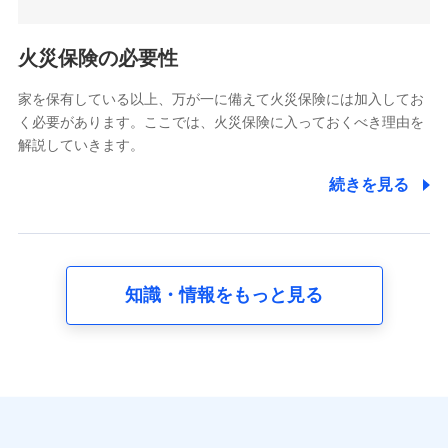
5.通話録音にて取得する情報
電話対応の品質向上およびお問合せ内容の正確な把握のため
火災保険の必要性
家を保有している以上、万が一に備えて火災保険には加入してお
6.採用応募者の個人情報
く必要があります。ここでは、火災保険に入っておくべき理由を
採用選考および入社手続を実施するため
解説していきます。
7.社員（従業者）の個人情報
続きを見る
人事･勤怠･健康・労務等の管理、給与支給、福利厚生・採用
退職関連処理等の各種手続きのため、当社と従業員または従
業員同士の連絡のため
知識・情報をもっと見る
8.取引先個人情報
取引先としての選定業務、営業情報の提供業務、契約締結手
続き業務、取引管理業務、およびこれらに準ずる業務の遂行
のため
9.お問い合わせ情報
各種お問い合わせに対応するため