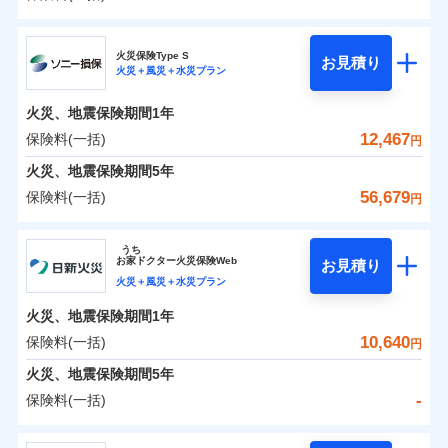
イチオシ
02
POINT
補償の範囲
？
0
03
7,269
5,200
POINT
建物
円
円
円
日新火災海上保険株式会社
まさかのときも安心！全国の優良工務店とタッグを
火災保険Type S
お見積り
火災＋風災＋水災プラン
0
3,285
1,560
日新火災海上保険株式会社のおすすめポイント
家財
円
組み、「高品質な修理」と「保険金のお支払」をワ
円
円
火災
風災・雹（ひょ
落雷
う）災、雪災
ンセットで提供する火災保険です。
火災、地震保険期間
1年
保険料（一括）内訳
01
破裂・爆発
POINT
お客さまのニーズから補償を考え、設計することで
12,467
保険料(一括)
円
合理的な保険料を実現することができます。さらに
水災
盗難
火災 1年
地震 1年
火災、地震保険期間
5年
水濡れ
各種割引が充実！
※1
騒擾（じょう）
56,679
保険料(一括)
円
大切な住まいを守るための各種サポート機能をご用
外部からの落下・
破損・汚損
イチオシ
02
POINT
-
5,340
5,200
建物
円
円
飛来・衝突
意、住宅トラブル応急サービス「すまいのサポート
ソニー損害保険株式会社
うち
24」、住まいをメンテナンスする際の無料の「リフ
ソニー損保の新ネット火災保険は、補償の組合せが自
お
家
ドクター火災保険Web
お見積り
-
ォーム相談サービス」、「長期優良住宅の維持保全
2,610
1,560
ソニー損害保険株式会社のおすすめポイント
家財
由だから、必要な補償に絞って選べます。
円
円
火災＋風災＋水災プラン
サポートサービス」をご提供します。
しかも「地震上乗せ特約（全半損時のみ）」で、地震
火災、地震保険期間
1年
保険料（一括）内訳
01
POINT
の被害にも火災保険の保険金額に対して最大100％で備
お家ドクター火災保険Web（すまいの保険）のお見
10,640
保険料(一括)
円
えられます（一部損は対象外）。
積もり・お申込みはネットで完結！
火災 1年
地震 1年
火災、地震保険期間
5年
上半期
新規契約数ランキング
-
保険料(一括)
イチオシ
02
POINT
補償の範囲
補償の範囲
？
0
03
3,752
5,200
？
03
POINT
建物
円
POINT
円
円
当社火災保険新規契約者数より算出[
年
月]（ドコモスマート保険
日新火災海上保険株式会社
ナビ調べ）