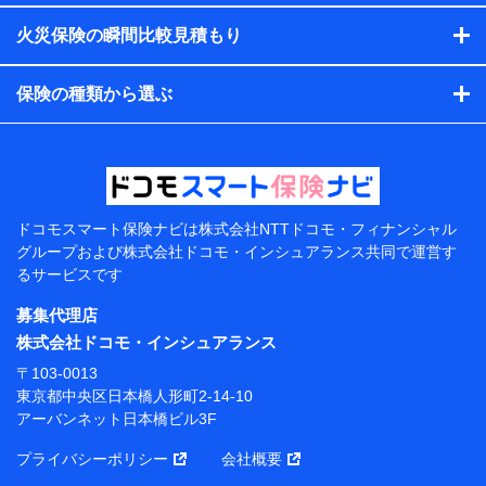
す。）
火災保険の瞬間比較見積もり
各種セミナーの開催のため
コンサルティングサービスの実施のため
アンケートやキャンペーン等の実施のため
保険の種類から選ぶ
上記に係る案内・手続き・管理等付帯業務を行うため
【当該個人データの管理について責任を有する者の名
称・住所・代表者名】
当該個人データを取り扱う各共同利用者（詳細は次のと
おり）
ドコモスマート保険ナビは
株式会社NTTドコモ・フィナンシャル
東京都千代田区永田町2丁目11番1号 山王パークタワー
グループおよび
株式会社ドコモ・インシュアランス共同で
運営す
株式会社NTTドコモ 代表取締役社長 前田 義晃
るサービスです
東京都中央区日本橋人形町2-14-10 アーバンネット日
募集代理店
本橋ビル 3F
株式会社ドコモ・インシュアランス
株式会社ドコモ・インシュアランス 代表取締役社
〒103-0013
長 吉村 忠義
東京都中央区日本橋人形町2-14-10
アーバンネット日本橋ビル3F
※ 当社および株式会社NTTドコモは、お客さまの情報
を利用させていただくにあたっては、「NTTドコモ パー
プライバシーポリシー
会社概要
ソナルデータ憲章」に定める行動原則を順守します 。