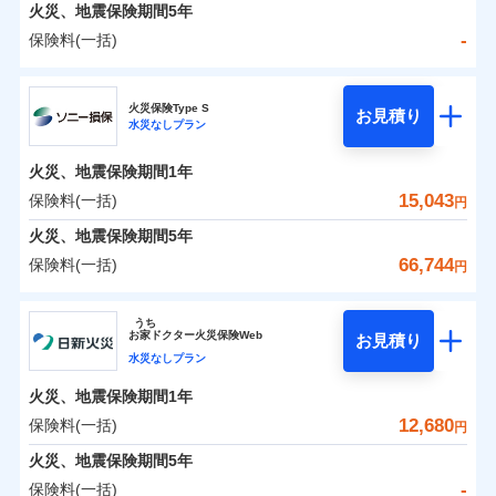
火災 1年
地震 1年
火災、地震保険期間
5年
-
保険料(一括)
0
8,314
3,300
建物
円
円
円
日新火災海上保険株式会社
火災保険Type S
お見積り
水災なしプラン
0
4,166
990
日新火災海上保険株式会社のおすすめポイント
家財
円
円
円
火災、地震保険期間
1年
保険料（一括）内訳
01
POINT
15,043
保険料(一括)
円
火災 1年
地震 1年
火災、地震保険期間
5年
66,744
保険料(一括)
円
イチオシ
02
POINT
-
6,400
3,300
建物
円
円
ソニー損害保険株式会社
うち
ソニー損保の新ネット火災保険は、補償の組合せが自
お
家
ドクター火災保険Web
お見積り
-
3,810
990
ソニー損害保険株式会社のおすすめポイント
家財
由だから、必要な補償に絞って選べます。
円
円
水災なしプラン
しかも「地震上乗せ特約（全半損時のみ）」で、地震
火災、地震保険期間
1年
保険料（一括）内訳
01
POINT
の被害にも火災保険の保険金額に対して最大100％で備
12,680
保険料(一括)
円
えられます（一部損は対象外）。
火災 1年
地震 1年
火災、地震保険期間
5年
-
保険料(一括)