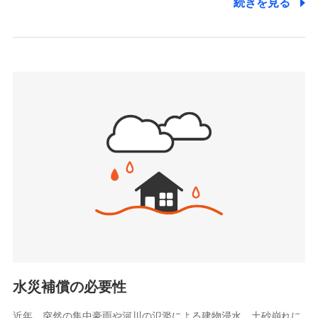
続きを見る
株式会社アシロ少額短期保険
日新火災海上保険株式会社で
(https://kailash.co.jp/)
お見積もり
SBIいきいき少額短期保険会社 (https://www.i-
sedai.com/)
見積もりや保険会社とのご契約に先立ち、当社が提供する
SBIペット少額短期保険株式会社
ドコモスマート保険ナビの利用規約と個人情報の取扱いに
(https://www.sbipet-ssi.co.jp/)
同意いただく必要があります。詳細について、以下をご確
SBIリスタ少額短期保険会社
認ください。
(https://www.jishin.co.jp/)
スマートプラス少額短期保険株式会社
ドコモスマート保険ナビサービス利用規約
（https://www.smartplus-insurance.com/）
当社による個人情報の取扱いについて（プライバシー
チューリッヒ少額短期保険株式会社
ポリシー）
(https://www.zurichssi.co.jp/)
Tokio Marine X少額短期保険株式会社
(https://www.tokiomarine-x.co.jp/)
ペットメディカルサポート株式会社
(https://pshoken.co.jp/)
リトルファミリー少額短期保険株式会社
(https://www.littlefamily-ssi.com/)
水災補償の必要性
2.共同募集を行う代理店から受領する個人情報
近年、突然の集中豪雨や河川の氾濫による建物浸水、土砂崩れに