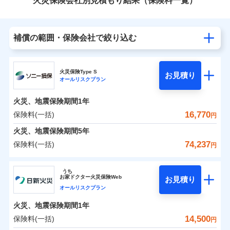
火災保険会社別見積もり結果（保険料一覧）
補償の範囲・保険会社で絞り込む
火災保険Type S
お見積り
オールリスクプラン
火災、地震保険期間
1年
16,770
保険料(一括)
円
火災、地震保険期間
5年
74,237
保険料(一括)
円
ソニー損害保険株式会社
うち
お
家
ドクター火災保険Web
お見積り
ソニー損害保険株式会社のおすすめポイント
オールリスクプラン
火災、地震保険期間
1年
保険料（一括）内訳
01
POINT
14,500
保険料(一括)
円