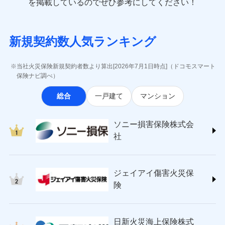
一括払
を掲載しているのでぜひ参考にしてください！
修理付帯費用
象となる場合があります。）
費用の補償
(https://www.e-design.net/)
一括払
説明事項
※1水災料率は最低リスク区分を適用
支払方法
年払い
※5地震火災費用の取扱いはなし
AIG損害保険株式会社
支払方法
年払い
※6火災・風災等の事故により建物に
月払い
ソニー損害保険株式会社で
インターネット割引
(https://www.aig.co.jp/sonpo)
月払い
募集文書番号
損害が生じたとき、日新火災がご案内
新規契約数人気ランキング
お見積もり
ＳＢＩ損害保険株式会社
適用される割引
指定工務店割引
する修理業者（指定工務店）が建物の
ネット申込
(https://www.sbisonpo.co.jp/)
修理を行います。
建築年割引
ネット申込
申込方法
郵送
ジェイアイ傷害火災保険株式会社
申込方法
郵送
当社火災保険新規契約者数より算出[2026年7月1日時点]（ドコモスマート
見積もりや保険会社とのご契約に先立ち、当社が提供する
対面
(https://www.jihoken.co.jp/)
募集文書番号
その他条件
指定工務店特約
保険ナビ調べ）
※5
対面
ドコモスマート保険ナビの利用規約と個人情報の取扱いに
ソニー損害保険株式会社
同意いただく必要があります。詳細について、以下をご確
始期日
2026/08/01
総合
一戸建て
マンション
(https://www.sonysonpo.co.jp/)
すまいのサポート24
認ください。
始期日
2024/10/01
ドコモスマート保険ナビ編集部の評価
損害保険ジャパン株式会社 (https://www.sompo-
リフォーム相談サービス
付帯サービス
ドコモスマート保険ナビサービス利用規約
※1盗難、水濡れ、騒擾（じょう）、
japan.co.jp/)
長期優良住宅の維持保全サポートサー
※1破損・汚損、水ぬれは自己負担額
ソニー損害保険株式会
外部からの落下・飛来・衝突は自動付
当社による個人情報の取扱いについて（プライバシー
ソニー損保の新ネット火災保険は、補償の組合せが
ＳＯＭＰＯダイレクト損害保険株式会社
ビス
5万円 建物が築15年以上または建築
帯です。
社
ポリシー）
自由だから、必要な補償に絞って選べます。
(https://www.sompo-direct.co.jp/)
年不明の場合、風災・雹（ひょう）
ドコモスマート保険ナビ編集部の評価
※2水まわりトラブル、カギ開け対
災・雪災の自己負担額は5万円
チューリッヒ保険会社 (https://www.zurich.co.jp/)
応、ガラス破損の場合に60分までの
クレジットカード
しかも、「地震上乗せ特約（全半損時のみ）」で、
※2失火見舞費用の取扱いはなし
東京海上日動火災保険株式会社
簡易作業無料でご提供いたします。弊
コンビニ払い
地震の被害にも最大100％で備えられます。
全国の優良工務店とタッグを組み、「高品質な修理」
※3水道管修理費用の取扱いはなし
払込方法
社提携業者にて24時間365日受付。受
ジェイアイ傷害火災保
(https://www.tokiomarine-nichido.co.jp/)
説明事項
口座振替
説明事項
（破損・汚損等危険補償特約で補償対
と「保険金のお支払」をワンセットで提供する火災保
付後、専門業者が対応に向かいます。
日新火災海上保険株式会社
険
象となる場合があります。）
銀行振込
ガラス破損の対応時間は9時～20時と
険です。補償の選択は自由自在で、お申込みはPC・ス
(https://www.nisshinfire.co.jp/)
※4地震火災費用の取扱いはなし
なります。
マホで24時間受付可能です。住宅トラブル応急サービ
ペット＆ファミリー損害保険株式会社
※5火災・風災等の事故により建物に
※3クレジットカード会社の分割払い
一括払
ス「すまいのサポート24」は水まわり、玄関カギの紛
(https://www.petfamilyins.co.jp/)
損害が生じたとき、日新火災がご案内
が可能なことがあります。詳しくは各
日新火災海上保険株式
ソニー損害保険株式会社で
支払方法
年払い