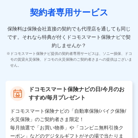
契約者専用サービス
10.受託業務の 個人情報
受託業務の遂行およびこれらに準ずる業務の遂行のため
保険料は保険会社直接の契約でも代理店を通しても同じ
です。
それなら特典が付くドコモスマート保険ナビで契
11.マイカー通勤管理クラウド並びに法人向けASPサー
ビスに関してのお問い合わせ情報
約しませんか？
各種お問い合わせに対応するため
ドコモスマート保険ナビ提供の契約者専用サービスは、ソニー損保、ドコ
当社のサービスに関する情報提供や、皆様に有用なお知らせ
モの賃貸火災保険、ドコモの火災保険のご契約者さまへの提供はございま
をお送りするため
せん。
アンケートの送付のため
当社のサービスや媒体の運営改善に必要なデータを解析し、
分析するため
当社の対応品質向上やお問い合わせ内容の正確な把握のため
ドコモスマート保険ナビの日/今月のお
個人情報保護管理者の職名、連絡先
すすめ/毎月プレゼント
株式会社ドコモ・インシュアランス 営業部長
〒103-0013 東京都中央区日本橋人形町2-14-10 アー
ドコモスマート保険ナビの「自動車保険/バイク保険/
バンネット日本橋ビル 3F
火災保険」のご契約者さま限定！
株式会社ドコモ・インシュアランス
毎月抽選で「お買い物券」や「コンビニ無料引換ク
ーポン」などのデジタルギフトがその場で当たりま