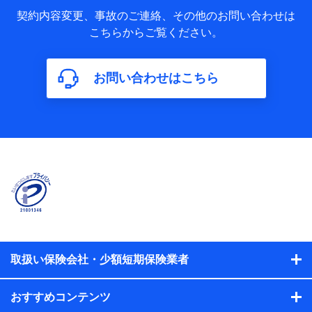
当社又は株式会社NTTドコモが取得し、又は保有する保険契
約に関する情報。例として、保険契約者及び被保険者の氏
契約内容変更、事故のご連絡、その他のお問い合わせは
名、住所、生年月日、性別、保険契約者と被保険者の関係、
こちらからご覧ください。
保険加入の目的、保険商品の内容、保険料、保険料のお支払
方法、車のメーカーや走行距離などの情報、建物の構造や築
年数などの情報、ペットの種類や年齢などの情報などが含ま
お問い合わせはこちら
れます。
【共同して利用する者の範囲】
当社
株式会社NTTドコモ
【利用する者の利用目的】
当社又は株式会社NTTドコモが提供する保険関連サービスに
おけるユーザ登録受付および管理のため
当社又は株式会社NTTドコモと取引のあるもしくは委託を受
けている保険会社・提携会社の保険その他に関する情報を提
供するため、また維持管理等の委託業務遂行のため、またそ
れらに付帯、関連する当社、株式会社NTTドコモおよび提携
会社のサービスを案内、提供するため
取扱い保険会社・少額短期保険業者
（各サービスで取得したサービス利用履歴、ウェブサイトの
閲覧履歴、購買履歴、ご契約内容等のパーソナルデータを分
おすすめコンテンツ
析して、お客さまの趣味・嗜好・傾向に応じたサービス・商
品等に関するご提案や広告の配信等を行うことがありま