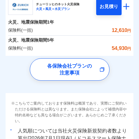
まさかのときも安心！全国の優良工務店とタッグを
チューリッヒのネット火災保険
お見積り
火災＋風災＋水災プラン
0
1,945
990
日新火災海上保険株式会社のおすすめポイント
家財
円
組み、「高品質な修理」と「保険金のお支払」をワ
円
円
火災
風災・雹（ひょ
火災
風災・雹（ひょ
落雷
う）災、雪災
ンセットで提供する火災保険です。
落雷
う）災、雪災
火災、地震保険期間
1年
保険料（一括）内訳
01
破裂・爆発
POINT
破裂・爆発
お客さまのニーズから補償を考え、設計することで
12,610
保険料(一括)
円
合理的な保険料を実現することができます。さらに
水災
盗難
水災
盗難
火災 1年
地震 1年
火災、地震保険期間
5年
ランキングをもっと見る
水濡れ
水濡れ
各種割引が充実！
※1
騒擾（じょう）
騒擾（じょう）
54,930
保険料(一括)
円
大切な住まいを守るための各種サポート機能をご用
外部からの落下・
破損・汚損
外部からの落下・
破損・汚損
イチオシ
02
POINT
-
2,130
3,300
建物
円
円
飛来・衝突
飛来・衝突
意、住宅トラブル応急サービス「すまいのサポート
チューリッヒ保険会社
各保険会社プランの
24」、住まいをメンテナンスする際の無料の「リフ
ソニー損保の新ネット火災保険は、補償の組合せが自
注意事項
-
ォーム相談サービス」、「長期優良住宅の維持保全
2,130
990
チューリッヒ保険会社のおすすめポイント
家財
由だから、必要な補償に絞って選べます。
円
円
サポートサービス」をご提供します。
しかも「地震上乗せ特約（全半損時のみ）」で、地震
保険料（一括）内訳
01
補償内容
POINT
の被害にも火災保険の保険金額に対して最大100％で備
お家ドクター火災保険Web（すまいの保険）のお見
えられます（一部損は対象外）。
積もり・お申込みはネットで完結！
火災 1年
地震 1年
上半期
新規契約数ランキング
こちらでご案内しております保険料は概算であり、実際にご契約い
上半期
新規契約数ランキング
免責金額（自己負
免責金額なし
ただける保険料とは異なります。また保険会社によって補償内容や
※2
担額）
特約名称なども異なる場合がございます。あらかじめご了承くださ
イチオシ
02
POINT
補償の範囲
補償の範囲
？
0
03
6,400
3,300
？
03
POINT
建物
円
POINT
円
円
当社火災保険新規契約者数より算出[
年
月]（ドコモスマート保険
当社火災保険新規契約者数より算出[
年
月]（ドコモスマート保険
い。
ナビ調べ）
臨時費用
ナビ調べ）
まさかのときも安心！全国の優良工務店とタッグを
人気順については当社
新規契約者数より
損害防止費用
0
1,920
990
家財
円
組み、「高品質な修理」と「保険金のお支払」をワ
円
円
算出[
年
月
日現在]（ドコモスマート保険ナ