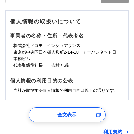
落雷
う）災、雪災
水道管修理費用
水道管修理費用
※4
対面
破裂・爆発
地震火災費用
水災
地震火災費用
盗難
※5
ランキングをもっと見る
ランキングをもっと見る
水濡れ
始期日
2025/10/01
※1
水災
盗難
騒擾（じょう）
個人情報の取扱いについて
適用される割引
建築年割引
その他付帯される
水濡れ
外部からの落下・
破損・汚損
修理付帯費用
※1
費用の補償
騒擾（じょう）
飛来・衝突
※1水災料率は最低リスク区分を適用
外部からの落下・
破損・汚損
事業者の名称・住所・代表者名
付帯サービス
住まいの緊急かけつけサービス
説明事項
※2雑危険（盗難を除く）および破汚
飛来・衝突
損において、自己負担額5万円
インターネット割引
株式会社ドコモ・インシュアランス
適用される割引
指定工務店割引
クレジットカード
東京都中央区日本橋人形町2-14-10 アーバンネット日
募集文書番号
建築年割引
コンビニ払い
補償内容
補償内容
本橋ビル
払込方法
口座振替
代表取締役社長 吉村 忠義
その他条件
指定工務店特約
※6
銀行振込
上半期
新規契約数ランキング
免責金額（自己負
免責金額（自己負
免責金額なし
免責金額なし
個人情報の利用目的の公表
※1
担額）
担額）
すまいのサポート24
補償内容
一括払
当社火災保険新規契約者数より算出[
当社が取得する個人情報の利用目的は以下の通りです。
年
月]（ドコモスマート保険
リフォーム相談サービス
支払方法
年払い
付帯サービス
臨時費用
ナビ調べ）
臨時費用
ドコモスマート保険ナビ編集部の評価
長期優良住宅の維持保全サポートサー
月払い
損害防止費用
免責金額（自己負
ビス
損害防止費用
1.見積請求受付時、資料請求受付時、ユーザー登録受
免責金額なし
担額）
残存物取片づけ費用
残存物取片づけ費用
付時
付帯される費用の
付帯される費用保
ネット申込
ソニー損保の新ネット火災保険は、補償の組合せが
全文表示
補償
クレジットカード
険金
失火見舞費用
失火見舞費用
※2
申込方法
郵送
ユーザー登録受付および、管理のため
自由だから、必要な補償に絞って選べます。
臨時費用
コンビニ払い
水道管修理費用
水道管修理費用
郵便、電話、およびＥメール等により、当社と取引のあるも
※3
対面
払込方法
しかも、「地震上乗せ特約（全半損時のみ）」で、
損害防止費用
しくは委託を受けている保険会社・提携会社の保険その他に
口座振替
利用規約
地震火災費用
地震火災費用
※4