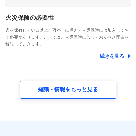
5.通話録音にて取得する情報
電話対応の品質向上およびお問合せ内容の正確な把握のため
火災保険の必要性
家を保有している以上、万が一に備えて火災保険には加入してお
6.採用応募者の個人情報
く必要があります。ここでは、火災保険に入っておくべき理由を
採用選考および入社手続を実施するため
解説していきます。
7.社員（従業者）の個人情報
続きを見る
人事･勤怠･健康・労務等の管理、給与支給、福利厚生・採用
退職関連処理等の各種手続きのため、当社と従業員または従
業員同士の連絡のため
知識・情報をもっと見る
8.取引先個人情報
取引先としての選定業務、営業情報の提供業務、契約締結手
続き業務、取引管理業務、およびこれらに準ずる業務の遂行
のため
9.お問い合わせ情報
各種お問い合わせに対応するため