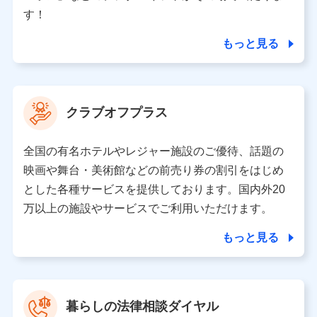
個人情報の第三者提供について
す！
当社ではご本人の同意がある場合または法令に基づく場
合を除き、第三者に提供いたしません。
もっと見る
業務の委託
当社は利用目的の達成に必要な範囲内において個人情報
クラブオフプラス
の取り扱いの全部または一部を委託する場合がありま
す。
全国の有名ホテルやレジャー施設のご優待、話題の
個人データの共同利用
映画や舞台・美術館などの前売り券の割引をはじめ
とした各種サービスを提供しております。国内外20
当社は株式会社NTTドコモとの間で、以下のとおり個
人データを共同利用します。
万以上の施設やサービスでご利用いただけます。
【共同して利用される利用データの項目】
もっと見る
当社又は株式会社NTTドコモがサービス提供等を通じて
取得した、以下の情報などの個人データ
基本情報
氏名、電話番号、メールアドレス、お客さまの識別子、属
暮らしの法律相談ダイヤル
性、連絡先、dポイントサービスのご利用に関する情報。例