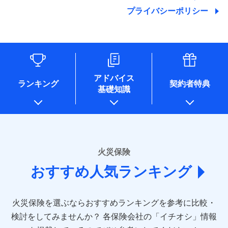
地震の被害にも最大100％で備えられます。
ランキングをもっと見る
関する情報を提供し、金融商品等の契約を勧奨するため、ま
残存物取片づけ費用
付帯される費用保
銀行振込
始期日
2025/10/01
プライバシーポリシー
た維持管理等の委託業務遂行のため、またそれらに付帯、関
険金
失火見舞費用
適用される割引
建築年割引
その他付帯される
連する当社および提携会社のサービスを案内、提供するため
修理付帯費用
費用の補償
水道管修理費用
一括払
※1雑危険（盗難を除く）および破汚
（なお、当社は複数の保険会社と取引があり、取得した個人
説明事項
付帯サービス
住まいの緊急かけつけサービス
地震火災費用
支払方法
損において、自己負担額5万円
年払い
情報を取引のある他の保険会社の商品・サービスをご提案す
インターネット割引
るために利用させていただくことがあります。）
月払い
ソニー損害保険株式会社で
各種セミナーの開催のため
適用される割引
指定工務店割引
保険証券の不発行に関する特約（500
クレジットカード
募集文書番号
適用される割引
お見積もり
コンサルティングサービスの実施のため
円）
建築年割引
コンビニ払い
ネット申込
アドバイス
補償内容
アンケートやキャンペーン等の実施のため
払込方法
ランキング
契約者特典
口座振替
申込方法
郵送
基礎知識
上記に係る案内・手続き・管理等付帯業務を行うため
その他条件
住まいのアシスタンスサービス
※2
その他条件
指定工務店特約
※5
見積もりや保険会社とのご契約に先立ち、当社が提供する
銀行振込
対面
* 当社が委託を受けている保険会社の情報は、保険会社
免責金額（自己負
ドコモスマート保険ナビの利用規約と個人情報の取扱いに
のホームページに掲載しておりますので、ご確認くださ
免責金額なし
WEB見積もり+メールアドレス登録後
担額）
すまいのサポート24
同意いただく必要があります。詳細について、以下をご確
一括払
始期日
2024/10/01
い。
から4営業日+1日以降、お客さまが決
備考
認ください。
リフォーム相談サービス
ドコモスマート保険ナビ編集部の評価
支払方法
年払い
付帯サービス
済した時点で保険のお申し込みと完了
臨時費用
長期優良住宅の維持保全サポートサー
※1損害割合が30%未満の場合は定率
■損害保険
ドコモスマート保険ナビサービス利用規約
となります。
月払い
火災保険
ビス
損害防止費用
払、水災料率は最低リスク区分を適用
あいおいニッセイ同和損害保険株式会社
当社による個人情報の取扱いについて（プライバシー
ソニー損保の新ネット火災保険は、補償の組合せが
※2破損・汚損、水ぬれは自己負担額
残存物取片づけ費用
付帯される費用保
おすすめ人気ランキング
(https://www.aioinissaydowa.co.jp/)
ネット申込
クレジットカード
ポリシー）
※3
自由だから、必要な補償に絞って選べます。
5万円 建物が築15年以上または建築
クレジットカード
険金
失火見舞費用
アクサ損害保険株式会社 (https://www.axa-
※2
申込方法
郵送
コンビニ払い
年不明の場合、風災・雹（ひょう）
しかも、「地震上乗せ特約（全半損時のみ）」で、
払込方法
コンビニ払い
direct.co.jp/)
水道管修理費用
※3
災・雪災の自己負担額は5万円
対面
口座振替
払込方法
地震の被害にも最大100％で備えられます。
口座振替
火災保険を選ぶならおすすめランキングを参考に比較・
アニコム損害保険株式会社 (https://www.anicom-
※3失火見舞費用の取扱いはなし
地震火災費用
※4
銀行振込
説明事項
※4水道管修理費用の取扱いはなし
sompo.co.jp/)
銀行振込
検討をしてみませんか？
始期日
2025/10/01
各保険会社の「イチオシ」情報
（破損・汚損等危険補償特約で補償対
東京海上ダイレクト損害保険株式会社
その他付帯される