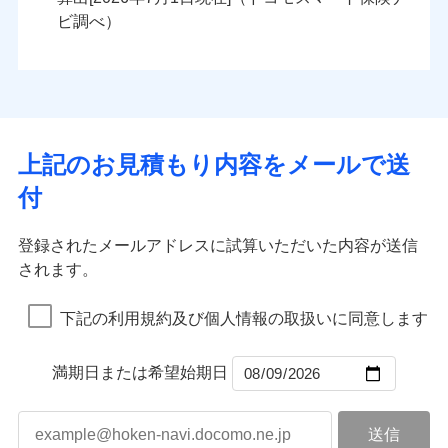
火災
風災・雹（ひょ
火災
風災・雹（ひょ
残存物取片づけ費用
付帯される費用の
落雷
う）災、雪災
ンセットで提供する火災保険です。
落雷
う）災、雪災
ビ調べ）
補償
失火見舞費用
破裂・爆発
破裂・爆発
お客さまのニーズから補償を考え、設計することで
水道管修理費用
合理的な保険料を実現することができます。さらに
水災
地震火災費用
盗難
水災
盗難
ランキングをもっと見る
ランキングをもっと見る
水濡れ
水濡れ
各種割引が充実！
※1
騒擾（じょう）
騒擾（じょう）
適用される割引
建築年割引
大切な住まいを守るための各種サポート機能をご用
外部からの落下・
破損・汚損
外部からの落下・
破損・汚損
イチオシ
02
POINT
飛来・衝突
飛来・衝突
意、住宅トラブル応急サービス「すまいのサポート
上記のお見積もり内容をメールで送
付帯サービス
住まいの緊急かけつけサービス
24」、住まいをメンテナンスする際の無料の「リフ
火災、自然災害、盗難などトータルでカバーし、大
付
ォーム相談サービス」、「長期優良住宅の維持保全
切な住まいをお守りします！
クレジットカード
サポートサービス」をご提供します。
水まわりトラブル、カギ開け対応など「住まいのア
コンビニ払い
補償内容
補償内容
登録されたメールアドレスに試算いただいた内容が送信
払込方法
お家ドクター火災保険Web（すまいの保険）のお見
シスタンスサービス」が無料付帯
口座振替
されます。
積もり・お申込みはネットで完結！
補償の対象やお客さまの状況に応じたさまざまな割
銀行振込
上半期
新規契約数ランキング
上半期
新規契約数ランキング
免責金額（自己負
免責金額（自己負
引をご用意！
免責金額なし
免責金額なし
※1
※2
下記の利用規約及び個人情報の取扱いに同意します
担額）
担額）
一括払
補償の範囲
？
03
POINT
当社火災保険新規契約者数より算出[
年
月]（ドコモスマート保険
当社火災保険新規契約者数より算出[
年
月]（ドコモスマート保険
支払方法
年払い
ナビ調べ）
臨時費用
ナビ調べ）
臨時費用
補償の範囲
？
03
満期日または希望始期日
POINT
月払い
損害防止費用
損害防止費用
火災
風災・雹（ひょ
残存物取片づけ費用
残存物取片づけ費用
付帯される費用の
付帯される費用保
ネット申込
落雷
う）災、雪災
補償
険金
失火見舞費用
失火見舞費用
※3
火災
風災・雹（ひょ
申込方法
破裂・爆発
郵送