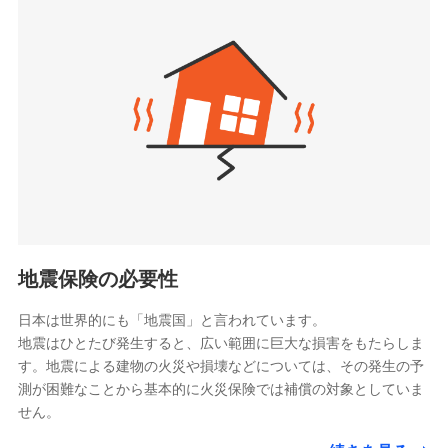
seimei.co.jp）
「リフォーム相談サービス」、「長期優良住宅の維持
チューリッヒ生命保険株式会社
保全サポートサービス」をご提供しています。
（https://www.zurichlife.co.jp/）
東京海上日動あんしん生命保険株式会社
チューリッヒ保険会社で
ドコモスマート保険ナビ編集部の評価
（https://www.tmn-anshin.co.jp/）
お見積もり
なないろ生命保険株式会社
（https://www.nanairolife.co.jp/）
チューリッヒ保険会社の
日新火災海上保険株式会社で
全国の優良工務店とタッグを組み、「高品質な修理」
日本生命保険相互会社
詳細を見る
お見積もり
と「保険金のお支払」をワンセットで提供する火災保
（https://www.nissay.co.jp）
険です。補償の選択は自由自在で、お申込みはPC・ス
はなさく生命保険株式会社
マホで24時間受付可能です。住宅トラブル応急サービ
見積もりや保険会社とのご契約に先立ち、当社が提供する
見積もりや保険会社とのご契約に先立ち、当社が提供する
（https://www.life8739.co.jp/）
ドコモスマート保険ナビの利用規約と個人情報の取扱いに
ス「すまいのサポート24」は水まわり、玄関カギの紛
ドコモスマート保険ナビの利用規約と個人情報の取扱いに
マニュライフ生命保険株式会社
同意いただく必要があります。詳細について、以下をご確
失、ハチの巣駆除等の住宅トラブルに対応していま
同意いただく必要があります。詳細について、以下をご確
（https://www.manulife.co.jp/）
地震保険の必要性
認ください。
認ください。
す。さらに大切な住まいを守るための各種サポート機
三井住友海上あいおい生命保険株式会社
ドコモスマート保険ナビサービス利用規約
能をご用意。住まいをメンテナンスする際の無料の
（https://www.msa-life.co.jp/）
ドコモスマート保険ナビサービス利用規約
日本は世界的にも「地震国」と言われています。
メットライフ生命株式会社
当社による個人情報の取扱いについて（プライバシー
「リフォーム相談サービス」、「長期優良住宅の維持
当社による個人情報の取扱いについて（プライバシー
地震はひとたび発生すると、広い範囲に巨大な損害をもたらしま
(https://www.metlife.co.jp/)
ポリシー）
保全サポートサービス」をご提供しています。
ポリシー）
す。地震による建物の火災や損壊などについては、その発生の予
メディケア生命保険株式会社
測が困難なことから基本的に火災保険では補償の対象としていま
（https://www.medicarelife.com/）
せん。
■少額短期保険