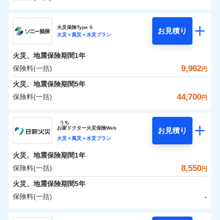
イチオシ
02
POINT
補償の範囲
？
0
03
7,478
3,300
POINT
建物
円
円
円
日新火災海上保険株式会社
まさかのときも安心！全国の優良工務店とタッグを
火災保険Type S
お見積り
火災＋風災＋水災プラン
0
3,275
990
日新火災海上保険株式会社のおすすめポイント
家財
円
組み、「高品質な修理」と「保険金のお支払」をワ
円
円
火災
風災・雹（ひょ
落雷
う）災、雪災
ンセットで提供する火災保険です。
火災、地震保険期間
1年
保険料（一括）内訳
01
破裂・爆発
POINT
お客さまのニーズから補償を考え、設計することで
9,962
保険料(一括)
円
合理的な保険料を実現することができます。さらに
水災
盗難
火災 1年
地震 1年
火災、地震保険期間
5年
水濡れ
各種割引が充実！
※1
騒擾（じょう）
44,700
保険料(一括)
円
大切な住まいを守るための各種サポート機能をご用
外部からの落下・
破損・汚損
イチオシ
02
POINT
-
5,720
3,300
建物
円
円
飛来・衝突
意、住宅トラブル応急サービス「すまいのサポート
ソニー損害保険株式会社
うち
24」、住まいをメンテナンスする際の無料の「リフ
ソニー損保の新ネット火災保険は、補償の組合せが自
お
家
ドクター火災保険Web
お見積り
-
ォーム相談サービス」、「長期優良住宅の維持保全
2,670
990
ソニー損害保険株式会社のおすすめポイント
家財
由だから、必要な補償に絞って選べます。
円
円
火災＋風災＋水災プラン
サポートサービス」をご提供します。
しかも「地震上乗せ特約（全半損時のみ）」で、地震
火災、地震保険期間
1年
保険料（一括）内訳
01
POINT
の被害にも火災保険の保険金額に対して最大100％で備
お家ドクター火災保険Web（すまいの保険）のお見
8,550
保険料(一括)
円
えられます（一部損は対象外）。
積もり・お申込みはネットで完結！
火災 1年
地震 1年
火災、地震保険期間
5年
上半期
新規契約数ランキング
-
保険料(一括)
イチオシ
02
POINT
補償の範囲
補償の範囲
？
0
03
3,727
3,300
？
03
POINT
建物
円
POINT
円
円
当社火災保険新規契約者数より算出[
年
月]（ドコモスマート保険
日新火災海上保険株式会社
ナビ調べ）