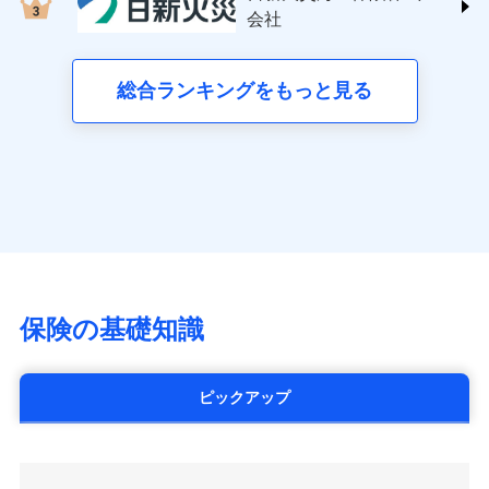
する修理業者（指定工務店）が建物の
三井住友海上火災保険株式会社 (https://www.ms-
クレジットカード会社にご確認くださ
失、ハチの巣駆除等の住宅トラブルに対応していま
お見積もり
会社
月払い
修理を行います。
い。
ins.com/)
す。さらに大切な住まいを守るための各種サポート機
三井ダイレクト損害保険株式会社
能をご用意。住まいをメンテナンスする際の無料の
ネット申込
募集文書番号
募集文書番号
(https://www.mitsui-direct.co.jp/)
見積もりや保険会社とのご契約に先立ち、当社が提供する
総合ランキングをもっと見る
「リフォーム相談サービス」、「長期優良住宅の維持
申込方法
郵送
ドコモスマート保険ナビの利用規約と個人情報の取扱いに
保全サポートサービス」をご提供しています。
対面
同意いただく必要があります。詳細について、以下をご確
■生命保険
認ください。
アクサ生命保険株式会社
始期日
2024/10/01
（https://www.axa.co.jp/）
ドコモスマート保険ナビサービス利用規約
SBI生命保険株式会社（https://www.sbilife.co.jp/）
当社による個人情報の取扱いについて（プライバシー
※1損害割合が30%未満の場合は定率
ドコモスマート保険ナビ編集部の評価
FWD生命保険株式会社
ドコモスマート保険ナビ編集部の評価
ポリシー）
日新火災海上保険株式会社で
払、水災料率は最低リスク区分を適用
（https://www.fwdlife.co.jp/）
※2失火見舞費用の取扱いはなし
お見積もり
ソニー生命保険株式会社
全国の優良工務店とタッグを組み、「高品質な修理」
※3水道管修理費用の取扱いはなし
チューリッヒのネット火災保険は
ダイレクト型でネッ
（https://www.sonylife.co.jp）
説明事項
※4地震火災費用の取扱いはなし
と「保険金のお支払」をワンセットで提供する火災保
ト完結のお手続き・リーズナブルな保険料
に加え、
火
SOMPOひまわり生命保険株式会社
保険の基礎知識
※5火災・風災等の事故により建物に
見積もりや保険会社とのご契約に先立ち、当社が提供する
険です。補償の選択は自由自在で、お申込みはPC・ス
災に対する補償に加え、すべてのプランに盗難等がつ
（https://www.himawari-life.co.jp/）
損害が生じたとき、日新火災がご案内
ドコモスマート保険ナビの利用規約と個人情報の取扱いに
マホで24時間受付可能です。住宅トラブル応急サービ
いており、
社会問題などを考慮された幅広い補償が特
する修理業者（指定工務店）が建物の
第一ネオ生命保険株式会社
同意いただく必要があります。詳細について、以下をご確
ス「すまいのサポート24」は水まわり、玄関カギの紛
修理を行います。
長です。
失火見舞金など付帯される費用保険金も多
（https://neofirst.co.jp/）
認ください。
ピックアップ
失、ハチの巣駆除等の住宅トラブルに対応していま
く、ダイレクトでありながら充実した補償が魅力で
大樹生命保険株式会社（https://www.taiju-
ドコモスマート保険ナビサービス利用規約
募集文書番号
す。さらに大切な住まいを守るための各種サポート機
life.co.jp）
す。
当社による個人情報の取扱いについて（プライバシー
能をご用意。住まいをメンテナンスする際の無料の
太陽生命保険株式会社（https://www.taiyo-
ポリシー）