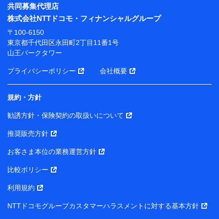
※ パーソナルデータダッシュボードの「第三者提供の
共同募集代理店
管理」の設定状態にかかわらず、共同利用する場合があ
株式会社NTTドコモ・フィナンシャルグループ
ります。
〒100-6150
※ dポイントクラブ会員ではないお客さま（2019年12
東京都千代田区永田町2丁目11番1号
月11日以降、一度もdポイントクラブ会員であったこと
山王パークタワー
がないお客さまに限る）に関する、2019年12月10日以
前に取得した個人データは、こちら の利用目的の範囲内
プライバシーポリシー
会社概要
に限って共同利用します。
規約・方針
当社は株式会社NTTドコモ・フィナンシャルグループ
との間で、以下のとおり個人データを共同利用しま
勧誘方針・保険契約の取扱いについて
す。
推奨販売方針
【共同して利用される利用データの項目】
当社または株式会社NTTドコモ・フィナンシャルグルー
お客さま本位の業務運営方針
プがサービス提供等を通じて取得した、以下の情報など
比較ポリシー
の個人データ
基本情報
利用規約
氏名、電話番号、メールアドレス、お客さまの識別子、属
NTTドコモグループカスタマーハラスメントに対する基本方針
性、連絡先、dポイントサービスのご利用に関する情報。例
として、dポイントカード番号、性別、年齢、家族構成、住