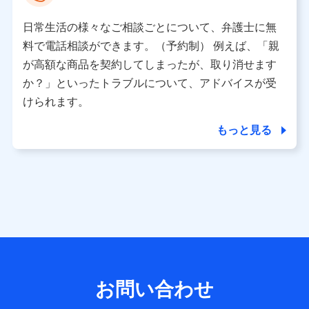
として、dポイントカード番号、性別、年齢、家族構成、住
所、dポイント残高、dポイント利用履歴などが含まれます。
日常生活の様々なご相談ごとについて、弁護士に無
利用情報
料で電話相談ができます。（予約制） 例えば、「親
当社又は株式会社NTTドコモが提供する各種サービスなどの
ご契約・ご利用などに関する情報。例として、当社又は株式
が高額な商品を契約してしまったが、取り消せます
会社NTTドコモが提供する各種サービスのご契約状態・ご利
か？」といったトラブルについて、アドバイスが受
用履歴インターネット利用時の行動に関する情報、アプリケ
ーション利用時の行動に関する情報、購入されたサービスや
けられます。
商品の名称・購入場所・決済に関する情報、アンケートの回
答に関する情報などが含まれます。
もっと見る
保険関連サービス情報
当社又は株式会社NTTドコモが提供する保険関連サービスに
関して取得し、又は保有する情報。例として、見積請求受付
時、資料請求受付時又はユーザー登録受付時に提供いただい
た情報（氏名、住所、生年月日、性別、保険契約者と被保険
者の関係、保険加入の目的、保険商品の内容、保険料、保険
料のお支払方法、車のメーカーや走行距離などの情報、建物
の構造や築年数などの情報、ペットの種類や年齢など）及び
お客様との応対記録 （お客様に提示した比較見積の試算結
果情報、メールマガジンを提供した際のメール内容や送信履
歴の情報及び保険の更改案内等を提供した際のメール内容や
送信履歴などの情報）が含まれます。
お問い合わせ
保険契約情報