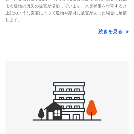
よる建物の流失の被害が増加しています。水災補償を付帯すると
郵便、電話、およびＥメール等により、当社と取引のあるも
しくは委託を受けている保険会社・提携会社の保険その他に
上記のような災害によって建物や家財に被害があった場合に補償
関する情報を提供し、金融商品等の契約を勧奨するため、ま
します。
た維持管理等の委託業務遂行のため、またそれらに付帯、関
連する当社および提携会社のサービスを案内、提供するため
続きを見る
（なお、当社は複数の保険会社と取引があり、取得した個人
情報を取引のある他の保険会社の商品・サービスをご提案す
るために利用させていただくことがあります。）
上記に係る連絡・手続き・管理等付帯業務を行うため
3.セミナー募集サイトから取得した個人情報
各種セミナーの案内、開催のため
上記に係る連絡・手続き・管理等付帯業務を行うため
4.家族・友達紹介にて取得した個人情報
被紹介者への連絡、及び当社と取引のあるもしくは委託を受
けている保険会社・提携会社の保険その他に関する情報を提
供し、金融商品等の契約を勧奨するため
アンケートやキャンペーン等の実施のため
上記に係る連絡・手続き・管理等付帯業務を行うため