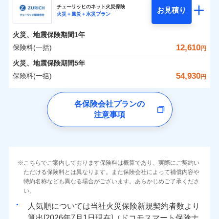
まさかのときも安心！全国の優良工務店とタッグを
チューリッヒのネット火災保険
お見積り
火災＋風災＋水災プラン
0
1,945
990
日新火災海上保険株式会社のおすすめポイント
家財
円
組み、「高品質な修理」と「保険金のお支払」をワ
円
円
火災
風災・雹（ひょ
火災
風災・雹（ひょ
落雷
う）災、雪災
ンセットで提供する火災保険です。
落雷
う）災、雪災
火災、地震保険期間
1年
保険料（一括）内訳
01
破裂・爆発
POINT
破裂・爆発
お客さまのニーズから補償を考え、設計することで
12,610
保険料(一括)
円
合理的な保険料を実現することができます。さらに
水災
盗難
水災
盗難
火災 1年
地震 1年
火災、地震保険期間
5年
ランキングをもっと見る
水濡れ
水濡れ
各種割引が充実！
※1
騒擾（じょう）
騒擾（じょう）
54,930
保険料(一括)
円
大切な住まいを守るための各種サポート機能をご用
外部からの落下・
破損・汚損
外部からの落下・
破損・汚損
イチオシ
02
POINT
0
1,940
3,300
建物
円
円
円
飛来・衝突
飛来・衝突
意、住宅トラブル応急サービス「すまいのサポート
チューリッヒ保険会社
各保険会社プランの
24」、住まいをメンテナンスする際の無料の「リフ
ソニー損保の新ネット火災保険は、補償の組合せが自
注意事項
0
ォーム相談サービス」、「長期優良住宅の維持保全
2,130
990
チューリッヒ保険会社のおすすめポイント
家財
円
由だから、必要な補償に絞って選べます。
円
円
サポートサービス」をご提供します。
しかも「地震上乗せ特約（全半損時のみ）」で、地震
保険料（一括）内訳
01
補償内容
POINT
の被害にも火災保険の保険金額に対して最大100％で備
お家ドクター火災保険Web（すまいの保険）のお見
えられます（一部損は対象外）。
積もり・お申込みはネットで完結！
火災 1年
地震 1年
上半期
新規契約数ランキング
こちらでご案内しております保険料は概算であり、実際にご契約い
上半期
新規契約数ランキング
免責金額（自己負
免責金額なし
ただける保険料とは異なります。また保険会社によって補償内容や
※2
担額）
特約名称なども異なる場合がございます。あらかじめご了承くださ
イチオシ
02
POINT
補償の範囲
補償の範囲
？
0
03
6,400
3,300
？
03
POINT
建物
円
POINT
円
円
当社火災保険新規契約者数より算出[
年
月]（ドコモスマート保険
当社火災保険新規契約者数より算出[
年
月]（ドコモスマート保険
い。
ナビ調べ）
臨時費用
ナビ調べ）
まさかのときも安心！全国の優良工務店とタッグを
人気順については当社
新規契約者数より
損害防止費用
0
1,920
990
家財
円
組み、「高品質な修理」と「保険金のお支払」をワ
円
円
算出[
年
月
日現在]（ドコモスマート保険ナ