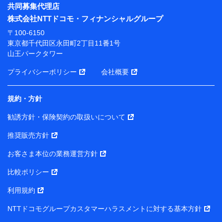
※ パーソナルデータダッシュボードの「第三者提供の
共同募集代理店
管理」の設定状態にかかわらず、共同利用する場合があ
株式会社NTTドコモ・フィナンシャルグループ
ります。
〒100-6150
※ dポイントクラブ会員ではないお客さま（2019年12
東京都千代田区永田町2丁目11番1号
月11日以降、一度もdポイントクラブ会員であったこと
山王パークタワー
がないお客さまに限る）に関する、2019年12月10日以
前に取得した個人データは、こちら の利用目的の範囲内
プライバシーポリシー
会社概要
に限って共同利用します。
規約・方針
当社は株式会社NTTドコモ・フィナンシャルグループ
との間で、以下のとおり個人データを共同利用しま
勧誘方針・保険契約の取扱いについて
す。
推奨販売方針
【共同して利用される利用データの項目】
当社または株式会社NTTドコモ・フィナンシャルグルー
お客さま本位の業務運営方針
プがサービス提供等を通じて取得した、以下の情報など
比較ポリシー
の個人データ
基本情報
利用規約
氏名、電話番号、メールアドレス、お客さまの識別子、属
NTTドコモグループカスタマーハラスメントに対する基本方針
性、連絡先、dポイントサービスのご利用に関する情報。例
として、dポイントカード番号、性別、年齢、家族構成、住