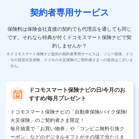
契約者専用サービス
10.受託業務の 個人情報
受託業務の遂行およびこれらに準ずる業務の遂行のため
保険料は保険会社直接の契約でも代理店を通しても同じ
です。
それなら特典が付くドコモスマート保険ナビで契
11.マイカー通勤管理クラウド並びに法人向けASPサー
ビスに関してのお問い合わせ情報
約しませんか？
各種お問い合わせに対応するため
ドコモスマート保険ナビ提供の契約者専用サービスは、ソニー損保、ドコ
当社のサービスに関する情報提供や、皆様に有用なお知らせ
モの賃貸火災保険、ドコモの火災保険のご契約者さまへの提供はございま
をお送りするため
せん。
アンケートの送付のため
当社のサービスや媒体の運営改善に必要なデータを解析し、
分析するため
当社の対応品質向上やお問い合わせ内容の正確な把握のため
ドコモスマート保険ナビの日/今月のお
個人情報保護管理者の職名、連絡先
すすめ/毎月プレゼント
株式会社ドコモ・インシュアランス 営業部長
〒103-0013 東京都中央区日本橋人形町2-14-10 アー
ドコモスマート保険ナビの「自動車保険/バイク保険/
バンネット日本橋ビル 3F
火災保険」のご契約者さま限定！
株式会社ドコモ・インシュアランス
毎月抽選で「お買い物券」や「コンビニ無料引換ク
ーポン」などのデジタルギフトがその場で当たりま