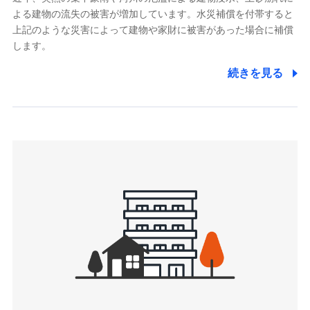
よる建物の流失の被害が増加しています。水災補償を付帯すると
郵便、電話、およびＥメール等により、当社と取引のあるも
しくは委託を受けている保険会社・提携会社の保険その他に
上記のような災害によって建物や家財に被害があった場合に補償
関する情報を提供し、金融商品等の契約を勧奨するため、ま
します。
た維持管理等の委託業務遂行のため、またそれらに付帯、関
連する当社および提携会社のサービスを案内、提供するため
続きを見る
（なお、当社は複数の保険会社と取引があり、取得した個人
情報を取引のある他の保険会社の商品・サービスをご提案す
るために利用させていただくことがあります。）
上記に係る連絡・手続き・管理等付帯業務を行うため
3.セミナー募集サイトから取得した個人情報
各種セミナーの案内、開催のため
上記に係る連絡・手続き・管理等付帯業務を行うため
4.家族・友達紹介にて取得した個人情報
被紹介者への連絡、及び当社と取引のあるもしくは委託を受
けている保険会社・提携会社の保険その他に関する情報を提
供し、金融商品等の契約を勧奨するため
アンケートやキャンペーン等の実施のため
上記に係る連絡・手続き・管理等付帯業務を行うため