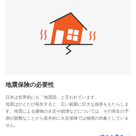
seimei.co.jp）
「リフォーム相談サービス」、「長期優良住宅の維持
チューリッヒ生命保険株式会社
保全サポートサービス」をご提供しています。
（https://www.zurichlife.co.jp/）
東京海上日動あんしん生命保険株式会社
チューリッヒ保険会社で
ドコモスマート保険ナビ編集部の評価
（https://www.tmn-anshin.co.jp/）
お見積もり
なないろ生命保険株式会社
（https://www.nanairolife.co.jp/）
チューリッヒ保険会社の
日新火災海上保険株式会社で
全国の優良工務店とタッグを組み、「高品質な修理」
日本生命保険相互会社
詳細を見る
お見積もり
と「保険金のお支払」をワンセットで提供する火災保
（https://www.nissay.co.jp）
険です。補償の選択は自由自在で、お申込みはPC・ス
はなさく生命保険株式会社
マホで24時間受付可能です。住宅トラブル応急サービ
見積もりや保険会社とのご契約に先立ち、当社が提供する
見積もりや保険会社とのご契約に先立ち、当社が提供する
（https://www.life8739.co.jp/）
ドコモスマート保険ナビの利用規約と個人情報の取扱いに
ス「すまいのサポート24」は水まわり、玄関カギの紛
ドコモスマート保険ナビの利用規約と個人情報の取扱いに
マニュライフ生命保険株式会社
同意いただく必要があります。詳細について、以下をご確
失、ハチの巣駆除等の住宅トラブルに対応していま
同意いただく必要があります。詳細について、以下をご確
（https://www.manulife.co.jp/）
地震保険の必要性
認ください。
認ください。
す。さらに大切な住まいを守るための各種サポート機
三井住友海上あいおい生命保険株式会社
ドコモスマート保険ナビサービス利用規約
能をご用意。住まいをメンテナンスする際の無料の
（https://www.msa-life.co.jp/）
ドコモスマート保険ナビサービス利用規約
日本は世界的にも「地震国」と言われています。
メットライフ生命株式会社
当社による個人情報の取扱いについて（プライバシー
「リフォーム相談サービス」、「長期優良住宅の維持
当社による個人情報の取扱いについて（プライバシー
地震はひとたび発生すると、広い範囲に巨大な損害をもたらしま
(https://www.metlife.co.jp/)
ポリシー）
保全サポートサービス」をご提供しています。
ポリシー）
す。地震による建物の火災や損壊などについては、その発生の予
メディケア生命保険株式会社
測が困難なことから基本的に火災保険では補償の対象としていま
（https://www.medicarelife.com/）
せん。
■少額短期保険