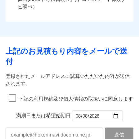
火災
風災・雹（ひょ
火災
風災・雹（ひょ
残存物取片づけ費用
付帯される費用の
落雷
う）災、雪災
ンセットで提供する火災保険です。
落雷
う）災、雪災
ビ調べ）
補償
失火見舞費用
破裂・爆発
破裂・爆発
お客さまのニーズから補償を考え、設計することで
水道管修理費用
合理的な保険料を実現することができます。さらに
水災
地震火災費用
盗難
水災
盗難
ランキングをもっと見る
ランキングをもっと見る
水濡れ
水濡れ
各種割引が充実！
※1
騒擾（じょう）
騒擾（じょう）
適用される割引
建築年割引
大切な住まいを守るための各種サポート機能をご用
外部からの落下・
破損・汚損
外部からの落下・
破損・汚損
イチオシ
02
POINT
飛来・衝突
飛来・衝突
意、住宅トラブル応急サービス「すまいのサポート
上記のお見積もり内容をメールで送
付帯サービス
住まいの緊急かけつけサービス
24」、住まいをメンテナンスする際の無料の「リフ
火災、自然災害、盗難などトータルでカバーし、大
付
ォーム相談サービス」、「長期優良住宅の維持保全
切な住まいをお守りします！
クレジットカード
サポートサービス」をご提供します。
水まわりトラブル、カギ開け対応など「住まいのア
コンビニ払い
補償内容
補償内容
登録されたメールアドレスに試算いただいた内容が送信
払込方法
お家ドクター火災保険Web（すまいの保険）のお見
シスタンスサービス」が無料付帯
口座振替
されます。
積もり・お申込みはネットで完結！
補償の対象やお客さまの状況に応じたさまざまな割
銀行振込
上半期
新規契約数ランキング
上半期
新規契約数ランキング
免責金額（自己負
免責金額（自己負
引をご用意！
免責金額なし
免責金額なし
※1
※2
下記の利用規約及び個人情報の取扱いに同意します
担額）
担額）
一括払
補償の範囲
？
03
POINT
当社火災保険新規契約者数より算出[
年
月]（ドコモスマート保険
当社火災保険新規契約者数より算出[
年
月]（ドコモスマート保険
支払方法
年払い
ナビ調べ）
臨時費用
ナビ調べ）
臨時費用
補償の範囲
？
03
満期日または希望始期日
POINT
月払い
損害防止費用
損害防止費用
火災
風災・雹（ひょ
残存物取片づけ費用
残存物取片づけ費用
付帯される費用の
付帯される費用保
ネット申込
落雷
う）災、雪災
補償
険金
失火見舞費用
失火見舞費用
※3
火災
風災・雹（ひょ
申込方法
破裂・爆発
郵送