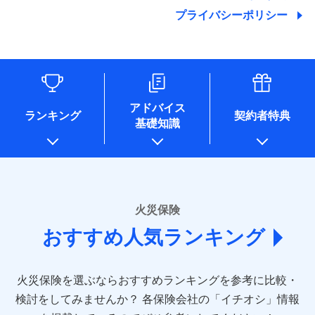
地震の被害にも最大100％で備えられます。
ランキングをもっと見る
関する情報を提供し、金融商品等の契約を勧奨するため、ま
残存物取片づけ費用
付帯される費用保
銀行振込
始期日
2025/10/01
プライバシーポリシー
た維持管理等の委託業務遂行のため、またそれらに付帯、関
険金
失火見舞費用
適用される割引
建築年割引
その他付帯される
連する当社および提携会社のサービスを案内、提供するため
修理付帯費用
費用の補償
水道管修理費用
一括払
※1雑危険（盗難を除く）および破汚
（なお、当社は複数の保険会社と取引があり、取得した個人
説明事項
付帯サービス
住まいの緊急かけつけサービス
地震火災費用
支払方法
損において、自己負担額5万円
年払い
情報を取引のある他の保険会社の商品・サービスをご提案す
インターネット割引
るために利用させていただくことがあります。）
月払い
ソニー損害保険株式会社で
各種セミナーの開催のため
適用される割引
指定工務店割引
保険証券の不発行に関する特約（500
クレジットカード
募集文書番号
適用される割引
お見積もり
コンサルティングサービスの実施のため
円）
建築年割引
コンビニ払い
ネット申込
アドバイス
補償内容
アンケートやキャンペーン等の実施のため
払込方法
ランキング
契約者特典
口座振替
申込方法
郵送
基礎知識
上記に係る案内・手続き・管理等付帯業務を行うため
その他条件
住まいのアシスタンスサービス
※2
その他条件
指定工務店特約
※5
見積もりや保険会社とのご契約に先立ち、当社が提供する
銀行振込
対面
* 当社が委託を受けている保険会社の情報は、保険会社
免責金額（自己負
ドコモスマート保険ナビの利用規約と個人情報の取扱いに
のホームページに掲載しておりますので、ご確認くださ
免責金額なし
WEB見積もり+メールアドレス登録後
担額）
すまいのサポート24
同意いただく必要があります。詳細について、以下をご確
一括払
始期日
2024/10/01
い。
から4営業日+1日以降、お客さまが決
備考
認ください。
リフォーム相談サービス
ドコモスマート保険ナビ編集部の評価
支払方法
年払い
付帯サービス
済した時点で保険のお申し込みと完了
臨時費用
長期優良住宅の維持保全サポートサー
※1損害割合が30%未満の場合は定率
■損害保険
ドコモスマート保険ナビサービス利用規約
となります。
月払い
火災保険
ビス
損害防止費用
払、水災料率は最低リスク区分を適用
あいおいニッセイ同和損害保険株式会社
当社による個人情報の取扱いについて（プライバシー
ソニー損保の新ネット火災保険は、補償の組合せが
※2破損・汚損、水ぬれは自己負担額
残存物取片づけ費用
付帯される費用保
おすすめ人気ランキング
(https://www.aioinissaydowa.co.jp/)
ネット申込
クレジットカード
ポリシー）
※3
自由だから、必要な補償に絞って選べます。
5万円 建物が築15年以上または建築
クレジットカード
険金
失火見舞費用
アクサ損害保険株式会社 (https://www.axa-
※2
申込方法
郵送
コンビニ払い
年不明の場合、風災・雹（ひょう）
しかも、「地震上乗せ特約（全半損時のみ）」で、
払込方法
コンビニ払い
direct.co.jp/)
水道管修理費用
※3
災・雪災の自己負担額は5万円
対面
口座振替
払込方法
地震の被害にも最大100％で備えられます。
口座振替
火災保険を選ぶならおすすめランキングを参考に比較・
アニコム損害保険株式会社 (https://www.anicom-
※3失火見舞費用の取扱いはなし
地震火災費用
※4
銀行振込
説明事項
※4水道管修理費用の取扱いはなし
sompo.co.jp/)
銀行振込
検討をしてみませんか？
始期日
2025/10/01
各保険会社の「イチオシ」情報
（破損・汚損等危険補償特約で補償対
東京海上ダイレクト損害保険株式会社
その他付帯される