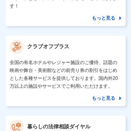
個人情報の第三者提供について
す！
当社ではご本人の同意がある場合または法令に基づく場
合を除き、第三者に提供いたしません。
もっと見る
業務の委託
当社は利用目的の達成に必要な範囲内において個人情報
クラブオフプラス
の取り扱いの全部または一部を委託する場合がありま
す。
全国の有名ホテルやレジャー施設のご優待、話題の
個人データの共同利用
映画や舞台・美術館などの前売り券の割引をはじめ
とした各種サービスを提供しております。国内外20
当社は株式会社NTTドコモとの間で、以下のとおり個
人データを共同利用します。
万以上の施設やサービスでご利用いただけます。
【共同して利用される利用データの項目】
もっと見る
当社又は株式会社NTTドコモがサービス提供等を通じて
取得した、以下の情報などの個人データ
基本情報
氏名、電話番号、メールアドレス、お客さまの識別子、属
暮らしの法律相談ダイヤル
性、連絡先、dポイントサービスのご利用に関する情報。例