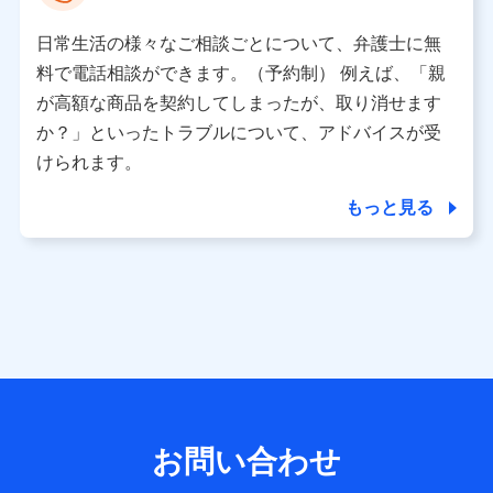
として、dポイントカード番号、性別、年齢、家族構成、住
所、dポイント残高、dポイント利用履歴などが含まれます。
日常生活の様々なご相談ごとについて、弁護士に無
利用情報
料で電話相談ができます。（予約制） 例えば、「親
当社又は株式会社NTTドコモが提供する各種サービスなどの
ご契約・ご利用などに関する情報。例として、当社又は株式
が高額な商品を契約してしまったが、取り消せます
会社NTTドコモが提供する各種サービスのご契約状態・ご利
か？」といったトラブルについて、アドバイスが受
用履歴インターネット利用時の行動に関する情報、アプリケ
ーション利用時の行動に関する情報、購入されたサービスや
けられます。
商品の名称・購入場所・決済に関する情報、アンケートの回
答に関する情報などが含まれます。
もっと見る
保険関連サービス情報
当社又は株式会社NTTドコモが提供する保険関連サービスに
関して取得し、又は保有する情報。例として、見積請求受付
時、資料請求受付時又はユーザー登録受付時に提供いただい
た情報（氏名、住所、生年月日、性別、保険契約者と被保険
者の関係、保険加入の目的、保険商品の内容、保険料、保険
料のお支払方法、車のメーカーや走行距離などの情報、建物
の構造や築年数などの情報、ペットの種類や年齢など）及び
お客様との応対記録 （お客様に提示した比較見積の試算結
果情報、メールマガジンを提供した際のメール内容や送信履
歴の情報及び保険の更改案内等を提供した際のメール内容や
送信履歴などの情報）が含まれます。
お問い合わせ
保険契約情報