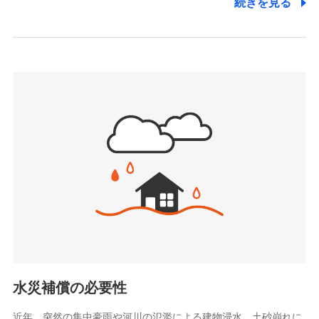
続きを見る
株式会社アシロ少額短期保険
日新火災海上保険株式会社で
(https://kailash.co.jp/)
お見積もり
SBIいきいき少額短期保険会社 (https://www.i-
sedai.com/)
見積もりや保険会社とのご契約に先立ち、当社が提供する
SBIペット少額短期保険株式会社
ドコモスマート保険ナビの利用規約と個人情報の取扱いに
(https://www.sbipet-ssi.co.jp/)
同意いただく必要があります。詳細について、以下をご確
SBIリスタ少額短期保険会社
認ください。
(https://www.jishin.co.jp/)
スマートプラス少額短期保険株式会社
ドコモスマート保険ナビサービス利用規約
（https://www.smartplus-insurance.com/）
当社による個人情報の取扱いについて（プライバシー
チューリッヒ少額短期保険株式会社
ポリシー）
(https://www.zurichssi.co.jp/)
Tokio Marine X少額短期保険株式会社
(https://www.tokiomarine-x.co.jp/)
ペットメディカルサポート株式会社
(https://pshoken.co.jp/)
リトルファミリー少額短期保険株式会社
(https://www.littlefamily-ssi.com/)
水災補償の必要性
2.共同募集を行う代理店から受領する個人情報
近年、突然の集中豪雨や河川の氾濫による建物浸水、土砂崩れに