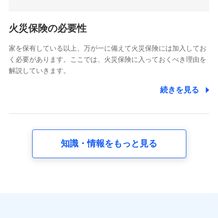
5.通話録音にて取得する情報
電話対応の品質向上およびお問合せ内容の正確な把握のため
火災保険の必要性
家を保有している以上、万が一に備えて火災保険には加入してお
6.採用応募者の個人情報
く必要があります。ここでは、火災保険に入っておくべき理由を
採用選考および入社手続を実施するため
解説していきます。
7.社員（従業者）の個人情報
続きを見る
人事･勤怠･健康・労務等の管理、給与支給、福利厚生・採用
退職関連処理等の各種手続きのため、当社と従業員または従
業員同士の連絡のため
知識・情報をもっと見る
8.取引先個人情報
取引先としての選定業務、営業情報の提供業務、契約締結手
続き業務、取引管理業務、およびこれらに準ずる業務の遂行
のため
9.お問い合わせ情報
各種お問い合わせに対応するため