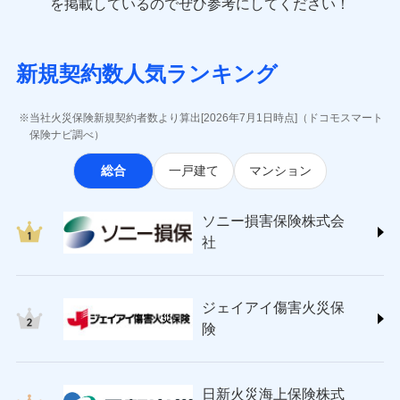
一括払
を掲載しているのでぜひ参考にしてください！
修理付帯費用
象となる場合があります。）
費用の補償
(https://www.e-design.net/)
一括払
説明事項
※1水災料率は最低リスク区分を適用
支払方法
年払い
※5地震火災費用の取扱いはなし
AIG損害保険株式会社
支払方法
年払い
※6火災・風災等の事故により建物に
月払い
ソニー損害保険株式会社で
インターネット割引
(https://www.aig.co.jp/sonpo)
月払い
募集文書番号
損害が生じたとき、日新火災がご案内
新規契約数人気ランキング
お見積もり
ＳＢＩ損害保険株式会社
適用される割引
指定工務店割引
する修理業者（指定工務店）が建物の
ネット申込
(https://www.sbisonpo.co.jp/)
修理を行います。
建築年割引
ネット申込
申込方法
郵送
ジェイアイ傷害火災保険株式会社
申込方法
郵送
当社火災保険新規契約者数より算出[2026年7月1日時点]（ドコモスマート
見積もりや保険会社とのご契約に先立ち、当社が提供する
対面
(https://www.jihoken.co.jp/)
募集文書番号
その他条件
指定工務店特約
保険ナビ調べ）
※5
対面
ドコモスマート保険ナビの利用規約と個人情報の取扱いに
ソニー損害保険株式会社
同意いただく必要があります。詳細について、以下をご確
始期日
2026/08/01
総合
一戸建て
マンション
(https://www.sonysonpo.co.jp/)
すまいのサポート24
認ください。
始期日
2024/10/01
ドコモスマート保険ナビ編集部の評価
損害保険ジャパン株式会社 (https://www.sompo-
リフォーム相談サービス
付帯サービス
ドコモスマート保険ナビサービス利用規約
※1盗難、水濡れ、騒擾（じょう）、
japan.co.jp/)
長期優良住宅の維持保全サポートサー
※1破損・汚損、水ぬれは自己負担額
ソニー損害保険株式会
外部からの落下・飛来・衝突は自動付
当社による個人情報の取扱いについて（プライバシー
ソニー損保の新ネット火災保険は、補償の組合せが
ＳＯＭＰＯダイレクト損害保険株式会社
ビス
5万円 建物が築15年以上または建築
帯です。
社
ポリシー）
自由だから、必要な補償に絞って選べます。
(https://www.sompo-direct.co.jp/)
年不明の場合、風災・雹（ひょう）
ドコモスマート保険ナビ編集部の評価
※2水まわりトラブル、カギ開け対
災・雪災の自己負担額は5万円
チューリッヒ保険会社 (https://www.zurich.co.jp/)
応、ガラス破損の場合に60分までの
クレジットカード
しかも、「地震上乗せ特約（全半損時のみ）」で、
※2失火見舞費用の取扱いはなし
東京海上日動火災保険株式会社
簡易作業無料でご提供いたします。弊
コンビニ払い
地震の被害にも最大100％で備えられます。
全国の優良工務店とタッグを組み、「高品質な修理」
※3水道管修理費用の取扱いはなし
払込方法
社提携業者にて24時間365日受付。受
ジェイアイ傷害火災保
(https://www.tokiomarine-nichido.co.jp/)
説明事項
口座振替
説明事項
（破損・汚損等危険補償特約で補償対
と「保険金のお支払」をワンセットで提供する火災保
付後、専門業者が対応に向かいます。
日新火災海上保険株式会社
険
象となる場合があります。）
銀行振込
ガラス破損の対応時間は9時～20時と
険です。補償の選択は自由自在で、お申込みはPC・ス
(https://www.nisshinfire.co.jp/)
※4地震火災費用の取扱いはなし
なります。
マホで24時間受付可能です。住宅トラブル応急サービ
ペット＆ファミリー損害保険株式会社
※5火災・風災等の事故により建物に
※3クレジットカード会社の分割払い
一括払
ス「すまいのサポート24」は水まわり、玄関カギの紛
(https://www.petfamilyins.co.jp/)
損害が生じたとき、日新火災がご案内
が可能なことがあります。詳しくは各
日新火災海上保険株式
ソニー損害保険株式会社で
支払方法
年払い