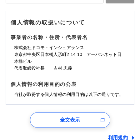
落雷
う）災、雪災
水道管修理費用
水道管修理費用
※4
対面
破裂・爆発
地震火災費用
水災
地震火災費用
盗難
※5
ランキングをもっと見る
ランキングをもっと見る
水濡れ
始期日
2025/10/01
※1
水災
盗難
騒擾（じょう）
個人情報の取扱いについて
適用される割引
建築年割引
その他付帯される
水濡れ
外部からの落下・
破損・汚損
修理付帯費用
※1
費用の補償
騒擾（じょう）
飛来・衝突
※1水災料率は最低リスク区分を適用
外部からの落下・
破損・汚損
事業者の名称・住所・代表者名
付帯サービス
住まいの緊急かけつけサービス
説明事項
※2雑危険（盗難を除く）および破汚
飛来・衝突
損において、自己負担額5万円
インターネット割引
株式会社ドコモ・インシュアランス
適用される割引
指定工務店割引
クレジットカード
東京都中央区日本橋人形町2-14-10 アーバンネット日
募集文書番号
建築年割引
コンビニ払い
補償内容
補償内容
本橋ビル
払込方法
口座振替
代表取締役社長 吉村 忠義
その他条件
指定工務店特約
※6
銀行振込
上半期
新規契約数ランキング
免責金額（自己負
免責金額（自己負
免責金額なし
免責金額なし
個人情報の利用目的の公表
※1
担額）
担額）
すまいのサポート24
補償内容
一括払
当社火災保険新規契約者数より算出[
当社が取得する個人情報の利用目的は以下の通りです。
年
月]（ドコモスマート保険
リフォーム相談サービス
支払方法
年払い
付帯サービス
臨時費用
ナビ調べ）
臨時費用
ドコモスマート保険ナビ編集部の評価
長期優良住宅の維持保全サポートサー
月払い
損害防止費用
免責金額（自己負
ビス
損害防止費用
1.見積請求受付時、資料請求受付時、ユーザー登録受
免責金額なし
担額）
残存物取片づけ費用
残存物取片づけ費用
付時
付帯される費用の
付帯される費用保
ネット申込
ソニー損保の新ネット火災保険は、補償の組合せが
全文表示
補償
クレジットカード
険金
失火見舞費用
失火見舞費用
※2
申込方法
郵送
ユーザー登録受付および、管理のため
自由だから、必要な補償に絞って選べます。
臨時費用
コンビニ払い
水道管修理費用
水道管修理費用
郵便、電話、およびＥメール等により、当社と取引のあるも
※3
対面
払込方法
しかも、「地震上乗せ特約（全半損時のみ）」で、
損害防止費用
しくは委託を受けている保険会社・提携会社の保険その他に
口座振替
利用規約
地震火災費用
地震火災費用
※4