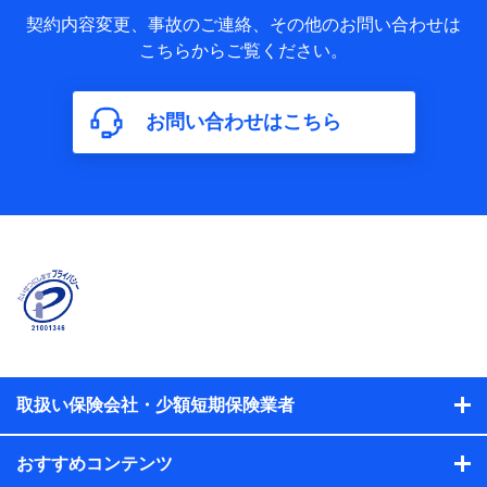
当社又は株式会社NTTドコモが取得し、又は保有する保険契
約に関する情報。例として、保険契約者及び被保険者の氏
契約内容変更、事故のご連絡、その他のお問い合わせは
名、住所、生年月日、性別、保険契約者と被保険者の関係、
こちらからご覧ください。
保険加入の目的、保険商品の内容、保険料、保険料のお支払
方法、車のメーカーや走行距離などの情報、建物の構造や築
年数などの情報、ペットの種類や年齢などの情報などが含ま
お問い合わせはこちら
れます。
【共同して利用する者の範囲】
当社
株式会社NTTドコモ
【利用する者の利用目的】
当社又は株式会社NTTドコモが提供する保険関連サービスに
おけるユーザ登録受付および管理のため
当社又は株式会社NTTドコモと取引のあるもしくは委託を受
けている保険会社・提携会社の保険その他に関する情報を提
供するため、また維持管理等の委託業務遂行のため、またそ
れらに付帯、関連する当社、株式会社NTTドコモおよび提携
会社のサービスを案内、提供するため
取扱い保険会社・少額短期保険業者
（各サービスで取得したサービス利用履歴、ウェブサイトの
閲覧履歴、購買履歴、ご契約内容等のパーソナルデータを分
おすすめコンテンツ
析して、お客さまの趣味・嗜好・傾向に応じたサービス・商
品等に関するご提案や広告の配信等を行うことがありま