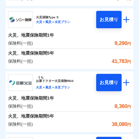
イチオシ
02
POINT
補償の範囲
？
0
03
5,624
3,300
POINT
建物
円
円
円
日新火災海上保険株式会社
まさかのときも安心！全国の優良工務店とタッグを
火災保険Type S
お見積り
火災＋風災＋水災プラン
0
3,275
990
日新火災海上保険株式会社のおすすめポイント
家財
円
組み、「高品質な修理」と「保険金のお支払」をワ
円
円
火災
風災・雹（ひょ
落雷
う）災、雪災
ンセットで提供する火災保険です。
火災、地震保険期間
1年
保険料（一括）内訳
01
破裂・爆発
POINT
お客さまのニーズから補償を考え、設計することで
9,290
保険料(一括)
円
合理的な保険料を実現することができます。さらに
水災
盗難
火災 1年
地震 1年
火災、地震保険期間
5年
水濡れ
各種割引が充実！
※1
騒擾（じょう）
41,783
保険料(一括)
円
大切な住まいを守るための各種サポート機能をご用
外部からの落下・
破損・汚損
イチオシ
02
POINT
0
5,140
3,300
建物
円
円
円
飛来・衝突
意、住宅トラブル応急サービス「すまいのサポート
ソニー損害保険株式会社
うち
24」、住まいをメンテナンスする際の無料の「リフ
ソニー損保の新ネット火災保険は、補償の組合せが自
お
家
ドクター火災保険Web
お見積り
0
ォーム相談サービス」、「長期優良住宅の維持保全
2,670
990
ソニー損害保険株式会社のおすすめポイント
家財
円
由だから、必要な補償に絞って選べます。
円
円
火災＋風災＋水災プラン
サポートサービス」をご提供します。
しかも「地震上乗せ特約（全半損時のみ）」で、地震
火災、地震保険期間
1年
保険料（一括）内訳
01
POINT
の被害にも火災保険の保険金額に対して最大100％で備
お家ドクター火災保険Web（すまいの保険）のお見
8,360
保険料(一括)
円
えられます（一部損は対象外）。
積もり・お申込みはネットで完結！
火災 1年
地震 1年
火災、地震保険期間
5年
上半期
新規契約数ランキング
38,080
保険料(一括)
円
イチオシ
02
POINT
補償の範囲
補償の範囲
？
0
03
3,055
3,300
？
03
POINT
建物
円
POINT
円
円
当社火災保険新規契約者数より算出[
年
月]（ドコモスマート保険
日新火災海上保険株式会社
ナビ調べ）