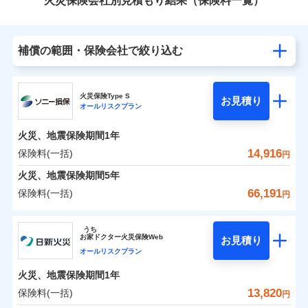
火災保険会社別見積もり結果（保険料一覧）
補償の範囲・保険会社で絞り込む
火災保険Type S
お見積り
オールリスクプラン
火災、地震保険期間
1年
14,916
保険料(一括)
円
火災、地震保険期間
5年
66,191
保険料(一括)
円
ソニー損害保険株式会社
うち
お
家
ドクター火災保険Web
お見積り
ソニー損害保険株式会社のおすすめポイント
オールリスクプラン
火災、地震保険期間
1年
保険料（一括）内訳
01
POINT
13,820
保険料(一括)
円