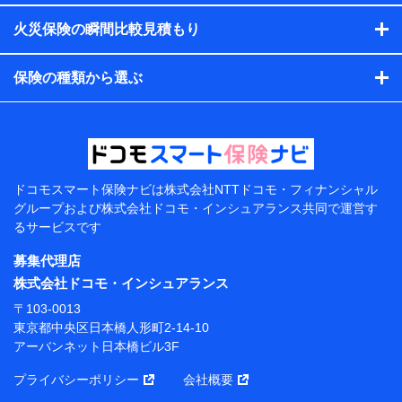
す。）
火災保険の瞬間比較見積もり
各種セミナーの開催のため
コンサルティングサービスの実施のため
アンケートやキャンペーン等の実施のため
保険の種類から選ぶ
上記に係る案内・手続き・管理等付帯業務を行うため
【当該個人データの管理について責任を有する者の名
称・住所・代表者名】
当該個人データを取り扱う各共同利用者（詳細は次のと
おり）
ドコモスマート保険ナビは
株式会社NTTドコモ・フィナンシャル
東京都千代田区永田町2丁目11番1号 山王パークタワー
グループおよび
株式会社ドコモ・インシュアランス共同で
運営す
株式会社NTTドコモ 代表取締役社長 前田 義晃
るサービスです
東京都中央区日本橋人形町2-14-10 アーバンネット日
募集代理店
本橋ビル 3F
株式会社ドコモ・インシュアランス
株式会社ドコモ・インシュアランス 代表取締役社
〒103-0013
長 吉村 忠義
東京都中央区日本橋人形町2-14-10
アーバンネット日本橋ビル3F
※ 当社および株式会社NTTドコモは、お客さまの情報
を利用させていただくにあたっては、「NTTドコモ パー
プライバシーポリシー
会社概要
ソナルデータ憲章」に定める行動原則を順守します 。