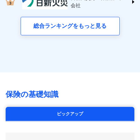
する修理業者（指定工務店）が建物の
三井住友海上火災保険株式会社 (https://www.ms-
クレジットカード会社にご確認くださ
失、ハチの巣駆除等の住宅トラブルに対応していま
お見積もり
会社
月払い
修理を行います。
い。
ins.com/)
す。さらに大切な住まいを守るための各種サポート機
三井ダイレクト損害保険株式会社
能をご用意。住まいをメンテナンスする際の無料の
ネット申込
募集文書番号
募集文書番号
(https://www.mitsui-direct.co.jp/)
見積もりや保険会社とのご契約に先立ち、当社が提供する
総合ランキングをもっと見る
「リフォーム相談サービス」、「長期優良住宅の維持
申込方法
郵送
ドコモスマート保険ナビの利用規約と個人情報の取扱いに
保全サポートサービス」をご提供しています。
対面
同意いただく必要があります。詳細について、以下をご確
■生命保険
認ください。
アクサ生命保険株式会社
始期日
2024/10/01
（https://www.axa.co.jp/）
ドコモスマート保険ナビサービス利用規約
SBI生命保険株式会社（https://www.sbilife.co.jp/）
当社による個人情報の取扱いについて（プライバシー
※1損害割合が30%未満の場合は定率
ドコモスマート保険ナビ編集部の評価
FWD生命保険株式会社
ドコモスマート保険ナビ編集部の評価
ポリシー）
日新火災海上保険株式会社で
払、水災料率は最低リスク区分を適用
（https://www.fwdlife.co.jp/）
※2失火見舞費用の取扱いはなし
お見積もり
ソニー生命保険株式会社
全国の優良工務店とタッグを組み、「高品質な修理」
※3水道管修理費用の取扱いはなし
チューリッヒのネット火災保険は
ダイレクト型でネッ
（https://www.sonylife.co.jp）
説明事項
※4地震火災費用の取扱いはなし
と「保険金のお支払」をワンセットで提供する火災保
ト完結のお手続き・リーズナブルな保険料
に加え、
火
SOMPOひまわり生命保険株式会社
保険の基礎知識
※5火災・風災等の事故により建物に
見積もりや保険会社とのご契約に先立ち、当社が提供する
険です。補償の選択は自由自在で、お申込みはPC・ス
災に対する補償に加え、すべてのプランに盗難等がつ
（https://www.himawari-life.co.jp/）
損害が生じたとき、日新火災がご案内
ドコモスマート保険ナビの利用規約と個人情報の取扱いに
マホで24時間受付可能です。住宅トラブル応急サービ
いており、
社会問題などを考慮された幅広い補償が特
する修理業者（指定工務店）が建物の
第一ネオ生命保険株式会社
同意いただく必要があります。詳細について、以下をご確
ス「すまいのサポート24」は水まわり、玄関カギの紛
修理を行います。
長です。
失火見舞金など付帯される費用保険金も多
（https://neofirst.co.jp/）
認ください。
ピックアップ
失、ハチの巣駆除等の住宅トラブルに対応していま
く、ダイレクトでありながら充実した補償が魅力で
大樹生命保険株式会社（https://www.taiju-
ドコモスマート保険ナビサービス利用規約
募集文書番号
す。さらに大切な住まいを守るための各種サポート機
life.co.jp）
す。
当社による個人情報の取扱いについて（プライバシー
能をご用意。住まいをメンテナンスする際の無料の
太陽生命保険株式会社（https://www.taiyo-
ポリシー）