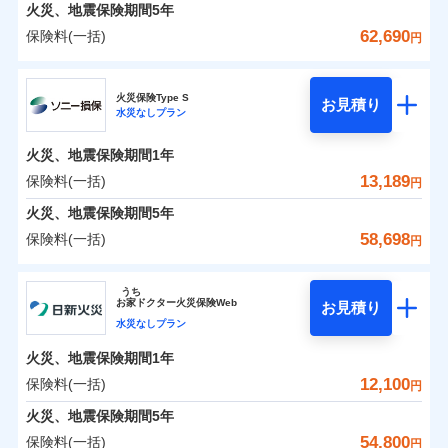
火災 1年
地震 1年
火災、地震保険期間
5年
62,690
保険料(一括)
円
0
6,460
3,300
建物
円
円
円
日新火災海上保険株式会社
火災保険Type S
お見積り
水災なしプラン
0
4,166
990
日新火災海上保険株式会社のおすすめポイント
家財
円
円
円
火災、地震保険期間
1年
保険料（一括）内訳
01
POINT
13,189
保険料(一括)
円
火災 1年
地震 1年
火災、地震保険期間
5年
58,698
保険料(一括)
円
イチオシ
02
POINT
0
5,720
3,300
建物
円
円
円
ソニー損害保険株式会社
うち
ソニー損保の新ネット火災保険は、補償の組合せが自
お
家
ドクター火災保険Web
お見積り
0
3,810
990
ソニー損害保険株式会社のおすすめポイント
家財
円
由だから、必要な補償に絞って選べます。
円
円
水災なしプラン
しかも「地震上乗せ特約（全半損時のみ）」で、地震
火災、地震保険期間
1年
保険料（一括）内訳
01
POINT
の被害にも火災保険の保険金額に対して最大100％で備
12,100
保険料(一括)
円
えられます（一部損は対象外）。
火災 1年
地震 1年
火災、地震保険期間
5年
54,800
保険料(一括)
円