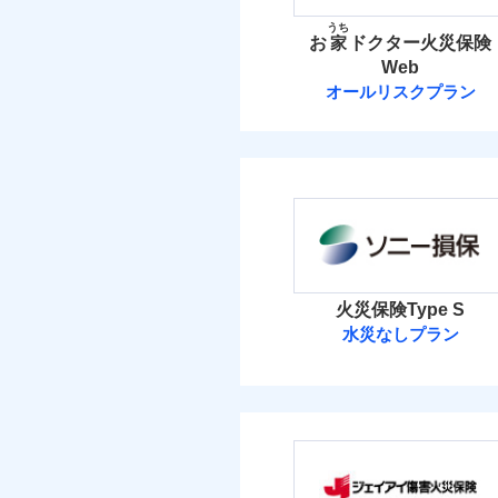
イチオシ
02
POINT
火災 1
うち
お
家
ドクター火災保険
ソニー損保の新ネット火
Web
4
しかも「地震上乗せ特約
建物
オールリスクプラン
れます（一部損は対象外
日新火災海上保
3
家財
日新火災海上保険株
補償の範
03
POINT
保険料（
01
POINT
イチオシ
02
POINT
火災
火災 1
落雷
お客様ご自身により、
火災保険Type S
破裂・爆発
保険を除きます。）
水災なしプラン
4
建物
減らしたコストをお客
ソニー損害保険
盗難
自分に必要な補償を選
水濡れ
3
家財
騒擾（じょう）
地震保険もセットOK
ソニー損害保険株式
外部からの落下・
「iehoいえほ」（
保険料（
01
POINT