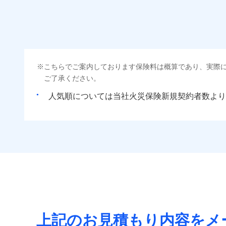
「iehoいえほ」（
新築
付帯される費用の補
備考
保険料（
01
POINT
築5
その他付帯される費
償
見積もりや保険会社とのご契
築10
用の補償
必要があります。詳細につい
イチオシ
02
POINT
築15
火災 1
補償の範
ドコモスマート保険ナビ
03
POINT
イン
まさかのときも安心！
当社による個人情報の取
当
適用される割引
指定
こちらでご案内しております保険料は概算であり、実際
6
適用される割引
トで提供する火災保険
建物
建築
建築
払込方法
ご了承ください。
お客さまのニーズから
火災
付帯サービス
住ま
落雷
引が充実！
人気順については当社
新規契約者数より
その他条件
指定
2
家財
破裂・爆発
大切な住まいを守るた
当
免責金額（自己負担
免責
すま
住まいをメンテナンス
額）
盗難
払込方法
リフ
ビス」をご提供します
付帯サービス
水濡れ
長期
騒擾（じょう）
お家ドクター火災保険
イチオシ
02
POINT
サー
外部からの落下・
付帯される費用保険
火災、自然災害、盗難
金
水まわりトラブル、カ
補償の範
03
POINT
払込方法
補償の対象やお客さま
登記物件の火災保険をお
と保険会社審査にお時間
上記のお見積もり内容をメ
火災