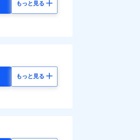
もっと見る
地震 5年
べます。
56
15,450
して最大100％で備えら
円
円
44
4,640
円
円
もっと見る
地震 5年
ネット割引が適用！（地震
30
15,450
円
円
80
4,640
円
円