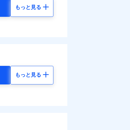
もっと見る
地震 5年
金のお支払」をワンセッ
60
15,450
円
円
できます。さらに各種割
06
4,640
円
円
すまいのサポート24」、
調べ）
の維持保全サポートサー
結！
もっと見る
地震 5年
べます。
50
15,450
して最大100％で備えら
円
円
90
4,640
円
円