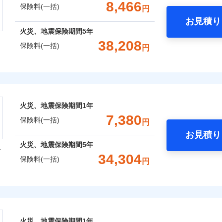
一括）内訳
8,466
保険料(一括)
円
社火災保険新規契約者数より算出[
補償内容
年
月]（ドコモスマート保険ナビ
破損・汚損
お見積り
風災・雹（ひょう）災、雪災
水災
年
地震 1年
火災 5年
火災、地震保険期間
5年
ウェブサイトでお手続きを完了された場合、10％のインター
38,208
保険料(一括)
飛来・衝突
円
,070
3,300
18,2
建物
円
円
一
金額なし
※2
さまに還元
支払方法
年
株式会社
破損・汚損
べる、だから保険料にムダがない！
月
,670
990
11,9
家財
円
円
臨時費用
ランキングをもっと見る
！
会社のおすすめポイント
飛来・衝突
損害防止費用
ネ
補償選択型住宅用火災保険）
火災、地震保険期間
1年
残存物取片づけ費用
申込方法
郵
一括）内訳
7,380
保険料(一括)
失火見舞費用
円
対
上半期
新規契約数ランキング
水道管修理費用
お見積り
年
地震 1年
火災 5年
囲
地震火災費用
火災、地震保険期間
5年
始期日
2025/1
？
型
全国の優良工務店とタッグを組み、「高品質な修理」と「保険
34,304
社火災保険新規契約者数より算出[
年
月]（ドコモスマート保険ナビ
保険料(一括)
円
,323
3,300
10,0
です。
年割引
建物
円
円
※1水
用
補償内容
上半期
新規契約数ランキング
火災保険株式会社
補償を考え、設計することで合理的な保険料を実現することが
説明事項
風災・雹（ひょう）災、雪災
水災
※2雑
いの緊急かけつけサービス
,853
990
汚損に
8,0
家財
円
円
保険株式会社のおすすめポイント
めの各種サポート機能をご用意、住宅トラブル応急サービス「
社火災保険新規契約者数より算出[
年
月]（ドコモスマート保険ナビ
クレジットカード
一
金額なし
※2
募集文書番号
する際の無料の「リフォーム相談サービス」、「長期優良住宅
火災、地震保険期間
1年
コンビニ払い