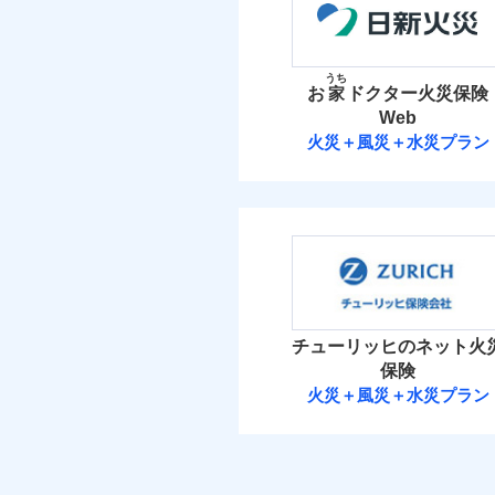
盗難
保険料（
払込方法
01
POINT
ビス」をご提供します
水濡れ
騒擾（じょう）
お家ドクター火災保険
イチオシ
02
POINT
外部からの落下・
火災 1
うち
お
家
ドクター火災保険
付帯される費用保険
ソニー損保の新ネット火
Web
金
1
しかも「地震上乗せ特約
建物
補償の範
03
火災＋風災＋水災プラン
POINT
れます（一部損は対象外
日新火災海上保
1
家財
火災
日新火災海上保険株
建築
適用される割引
落雷
補償の範
03
POINT
イン
破裂・爆発
保険料（
01
POINT
ソニー損保の新ネット
免責金額（自己負担
免責
水ま
イチオシ
額）
02
POINT
しかも、「地震上乗せ
当
盗難
ト）
火災
火災 1
水濡れ
チューリッヒのネット火
落雷
カギ
お客様ご自身により、
騒擾（じょう）
付帯サービス
破裂・爆発
ト）
保険
外部からの落下・
保険を除きます。）
1
建物
免責金額（自己負担
火災＋風災＋水災プラン
キャ
免責
付帯される費用保険
減らしたコストをお客
額）
チューリッヒ保
気象
盗難
金
自分に必要な補償を選
水濡れ
2
家財
騒擾（じょう）
※保
地震保険もセットOK
チューリッヒ保険会
外部からの落下・
算し