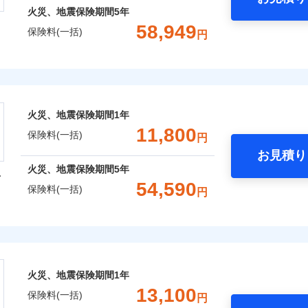
火災、地震保険期間
5年
58,949
保険料(一括)
円
株式会社
会社のおすすめポイント
火災、地震保険期間
1年
一括）内訳
11,800
保険料(一括)
円
お見積り
年
地震 1年
火災 5年
火災、地震保険期間
5年
型
54,590
保険料(一括)
円
,883
3,300
21,1
建物
円
円
火災保険株式会社
,074
990
17,6
家財
円
円
保険株式会社のおすすめポイント
火災、地震保険期間
1年
一括）内訳
13,100
保険料(一括)
円