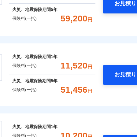
お見積り
年
地震 1年
火災 5年
火災、地震保険期間
5年
災保険は、補償の組合せが自由だから、必要な補償に絞って選
59,200
保険料(一括)
円
,360
3,300
20,0
（全半損時のみ）」で、地震の被害にも火災保険の保険金額に対
建物
円
円
）。
険株式会社
,150
990
14,4
家財
円
円
式会社のおすすめポイント
囲
？
火災、地震保険期間
1年
一括）内訳
11,520
保険料(一括)
円
お見積り
風災・雹（ひょう）災、雪災
水災
年
地震 1年
火災 5年
火災、地震保険期間
5年
ウェブサイトでお手続きを完了された場合、10％のインター
51,456
保険料(一括)
円
※1
,850
3,300
21,5
建物
円
円
さまに還元
株式会社
破損・汚損
べる、だから保険料にムダがない！
,960
990
17,5
家財
円
円
！
会社のおすすめポイント
飛来・衝突
補償選択型住宅用火災保険）
火災、地震保険期間
1年
一括）内訳
10,200
保険料(一括)
円