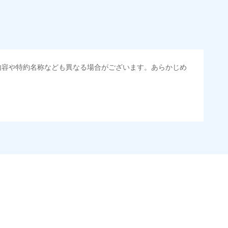
送
害割合が30%未満の場合は定
情報の取扱いに同意いただく
面
水災料率は最低リスク区分
地震 5年
0/01
損・汚損、水ぬれは自己負担
金のお支払」をワンセッ
円 建物が築15年以上または
調べ）
内容や特約名称なども異なる場合がございます。あらかじめ
00
15,450
不明の場合、風災・雹（ひ
危険（盗難を除く）および破
円
円
災・雪災の自己負担額は5万
おいて、自己負担額5万円
できます。さらに各種割
火見舞費用の取扱いはなし
60
4,640
円
円
道管修理費用の取扱いはなし
すまいのサポート24」、
調べ）
括払
・汚損等危険補償特約で補
の維持保全サポートサー
となる場合があります。）
払い
震火災費用の取扱いはなし
払い
災・風災等の事故により建物
結！
が生じたとき、日新火災が
ット申込
する修理業者（指定工務
送
建物の修理を行います。
面
ム契約を実現！書類の提出
1/01