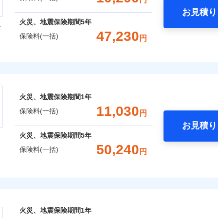
お見積り
年
地震 1年
火災 5年
囲
火災、地震保険期間
5年
？
型
全国の優良工務店とタッグを組み、「高品質な修理」と「保険
47,230
保険料(一括)
円
,047
3,300
17,5
です。
建物
円
円
上半期
新規契約数ランキング
火災保険株式会社
補償を考え、設計することで合理的な保険料を実現することが
風災・雹（ひょう）災、雪災
水災
,183
990
13,8
家財
円
円
※1
保険株式会社のおすすめポイント
めの各種サポート機能をご用意、住宅トラブル応急サービス「
社火災保険新規契約者数より算出[
年
月]（ドコモスマート保険ナビ
する際の無料の「リフォーム相談サービス」、「長期優良住宅
火災、地震保険期間
1年
破損・汚損
一括）内訳
。
11,030
保険料(一括)
円
Web（すまいの保険）のお見積もり・お申込みはネットで完
お見積り
飛来・衝突
年
地震 1年
火災 5年
火災、地震保険期間
5年
災保険は、補償の組合せが自由だから、必要な補償に絞って選
50,240
保険料(一括)
ランキングをもっと見る
円
,750
3,300
17,2
（全半損時のみ）」で、地震の被害にも火災保険の保険金額に対
建物
円
円
囲
？
）。
険株式会社
,160
990
9,8
家財
円
円
風災・雹（ひょう）災、雪災
水災
式会社のおすすめポイント
囲
？
上半期
新規契約数ランキング
火災、地震保険期間
1年
※1