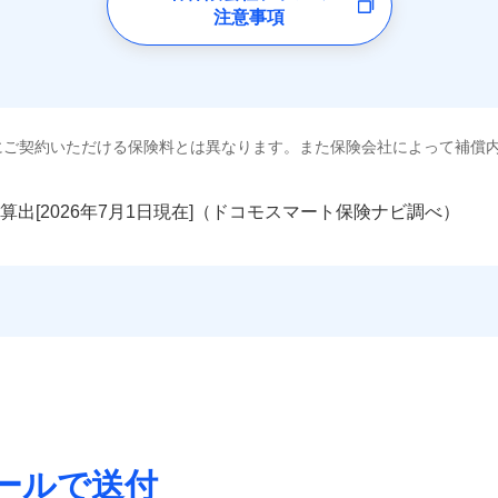
補償選択型住宅用火災保険）
注意事項
：2026年1月
残存物取片づけ費用
申込方法
郵
一括）内訳
年：2021年1月
※1損
約に先立ち、当社が提供するドコモスマート保険ナビの利用規約と個人
失火見舞費用
修理付帯費用
対
年：2016年1月
率払、
上半期
新規契約数ランキング
て、以下をご確認ください。
水道管修理費用
年：2011年1月
を適用
年
地震 1年
火災 5年
囲
地震火災費用
サービス利用規約
始期日
2025/1
？
※2破
ターネット割引
全国の優良工務店とタッグを組み、「高品質な修理」と「保険
額5万
扱いについて（プライバシーポリシー）
クレジットカード
社火災保険新規契約者数より算出[
年
月]（ドコモスマート保険ナビ
工務店割引
にご契約いただける保険料とは異なります。また保険会社によって補償
,400
3,300
26,0
建築年
です。
年割引
建物
円
円
※1雑
コンビニ払い
※4
説明事項
年割引
ょう）
汚損に
補償内容
上半期
新規契約数ランキング
補償を考え、設計することで合理的な保険料を実現することが
口座振替
風災・雹（ひょう）災、雪災
水災
円
いの緊急かけつけサービス
銀行振込
算出[
年
月
日現在]（ドコモスマート保険ナビ調べ）
説明事項
※3失
工務店特約
,010
990
9,3
※6
家財
円
円
募集文書番号
※4水
※1
めの各種サポート機能をご用意、住宅トラブル応急サービス「
社火災保険新規契約者数より算出[
年
月]（ドコモスマート保険ナビ
クレジットカード
一
（破損
金額なし
※1
いのサポート24
する際の無料の「リフォーム相談サービス」、「長期優良住宅
コンビニ払い
償対象
支払方法
年
破損・汚損
ランキングをもっと見る
ォーム相談サービス
。
※5地
口座振替
月
優良住宅の維持保全サポート
※6火
臨時費用
Web（すまいの保険）のお見積もり・お申込みはネットで完
銀行振込
ビス
に損害
飛来・衝突
損害防止費用
ネ
ご案内
残存物取片づけ費用
ドコモスマート保険ナビ編集部の評価
などトータルでカバーし、大切な住まいをお守りします！
申込方法
郵
店）が
クレジットカード
ランキングをもっと見る
失火見舞費用
対
ギ開け対応など「住まいのアシスタンスサービス」が無料付帯
囲
コンビニ払い
？
水道管修理費用
※2
募集文書番号
の状況に応じたさまざまな割引をご用意！
口座振替
申込みの方におすすめ！登記情報の自動照合によるリアルタイ
地震火災費用
始期日
2026/0
銀行振込
をいただきません！
ールで送付
補償内容
風災・雹（ひょう）災、雪災
水災