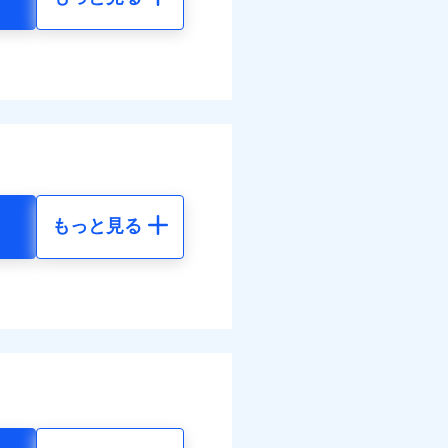
もっと見る
地震 5年
86
15,450
円
円
73
4,640
円
円