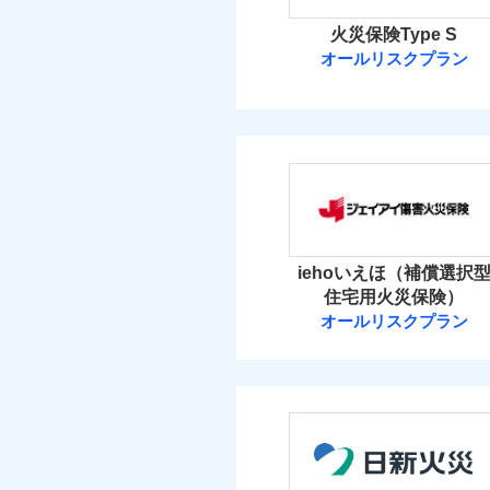
火災保険Type S
オールリスクプラン
ソニー損害保険
ソニー損害保険株式
保険料（
01
POINT
火災 1
iehoいえほ（補償選択
住宅用火災保険）
4
建物
オールリスクプラン
ジェイアイ傷害
4
家財
ジェイアイ傷害火災
保険料（
01
POINT