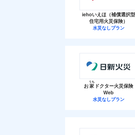
イチオシ
02
POINT
火災 1
補償の範
03
iehoいえほ（補償選択
POINT
まさかのときも安心！
住宅用火災保険）
4
トで提供する火災保険
建物
水災なしプラン
ジェイアイ傷害
お客さまのニーズから
火災
落雷
引が充実！
3
家財
破裂・爆発
ジェイアイ傷害火災
大切な住まいを守るた
当
住まいをメンテナンス
盗難
保険料（
01
POINT
ビス」をご提供します
水濡れ
騒擾（じょう）
お家ドクター火災保険
イチオシ
02
POINT
外部からの落下・
火災 1
うち
お
家
ドクター火災保険
ソニー損保の新ネット火
Web
3
しかも「地震上乗せ特約
建物
補償の範
03
POINT
水災なしプラン
れます（一部損は対象外
日新火災海上保
2
家財
火災
日新火災海上保険株
落雷
補償の範
03
POINT
破裂・爆発