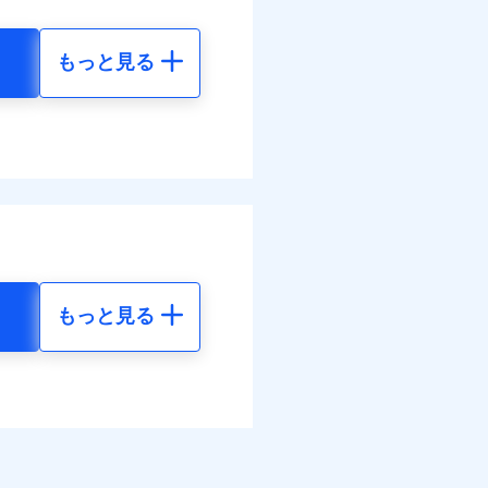
払い
払い
結！
もっと見る
地震 5年
ット申込
べます。
送
06
15,450
して最大100％で備えら
面
円
円
1/01
08
4,640
円
円
害割合が30%未満の場合は定
水災料率は最も水災リスク
水災等地を適用
選べます。
括払
損・汚損、物体の落下・飛来
擾、水濡れのみ自己負担額5万
られます。
払い
調べ）
もっと見る
体の落下・飛来等/騒擾、水
地震 5年
払い
建物のみ自己負担あり）
ネット割引が適用！（地震
道管修理費用の取扱いはなし
ット申込
50
15,450
円
円
括払
括払・年払のみ、コンビニ・
送
ー（番号通知方式）
払い
面
払い
40
4,640
円
円
0/01
ット申込