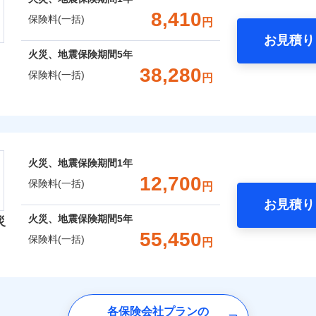
支払方法
年
破損・汚損
一括）内訳
ランキングをもっと見る
。
8,410
口座振替
月
保険料(一括)
円
臨時費用
Web（すまいの保険）のお見積もり・お申込みはネットで完
銀行振込
お見積り
飛来・衝突
損害防止費用
年
地震 1年
火災 5年
ネ
火災、地震保険期間
5年
残存物取片づけ費用
災保険は、補償の組合せが自由だから、必要な補償に絞って選
申込方法
郵
38,280
保険料(一括)
ランキングをもっと見る
円
失火見舞費用
,610
3,300
7,4
（全半損時のみ）」で、地震の被害にも火災保険の保険金額に対
建物
円
円
対
囲
？
水道管修理費用
※3
）。
険株式会社
地震火災費用
始期日
2026/0
,480
990
6,8
家財
円
円
補償内容
ドコモスマート保険ナビ編集部の評価
風災・雹（ひょう）災、雪災
水災
式会社のおすすめポイント
年割引
※1損
囲
？
率払、
ターネット割引
上半期
新規契約数ランキング
火災、地震保険期間
1年
が低い
一括）内訳
12,700
火災保険は、補償の組合せが自由だから、必要な補償に絞って
一
保険料(一括)
※2破
円
金額なし
※2
わりサービス（24時間サポー
等/騒
特約（全半損時のみ）」で、地震の被害にも最大100％で備え
支払方法
年
社火災保険新規契約者数より算出[
補償内容
年
月]（ドコモスマート保険ナビ
破損・汚損
お見積り
説明事項
風災・雹（ひょう）災、雪災
水災
円（物
年
地震 1年
火災 5年
月
火災、地震保険期間
5年
災
あけサービス（24時間サポー
濡れは
ウェブサイトでお手続きを完了された場合、10％のインター
臨時費用
55,450
※3水
保険料(一括)
飛来・衝突
円
※1
損害防止費用
ネ
,840
3,300
8,0
建物
円
円
一
※4一
ッシュレス・リペアサービス
金額なし
※1
残存物取片づけ費用
さまに還元
申込方法
郵
ペイジ
支払方法
年
険会社
災害アラート
破損・汚損
失火見舞費用
※3
対
べる、だから保険料にムダがない！
月
ソニー損害保険株式会社で
,280
990
10,1
家財
円
円
水道管修理費用
臨時費用
※4
募集文書番号
ランキングをもっと見る
険料は下の場合の築年月で計
！
お見積もり
社のおすすめポイント
飛来・衝突
地震火災費用
各保険会社プランの
損害防止費用
始期日
2024/1
※5
ています。
ネ