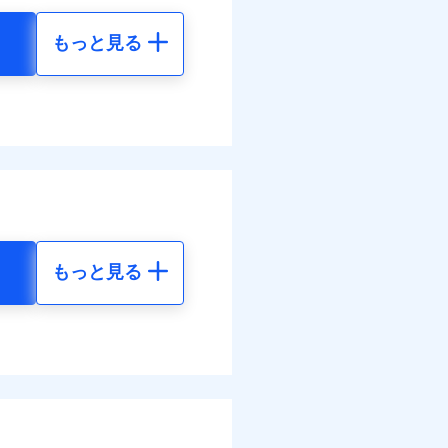
調べ）
もっと見る
地震 5年
ネット割引が適用！（地震
40
15,450
円
円
括払
払い
払い
10
4,640
円
円
ット申込
送
面
もっと見る
地震 5年
0/01
金のお支払」をワンセッ
調べ）
78
15,450
災料率は最低リスク区分を適
円
円
できます。さらに各種割
危険（盗難を除く）および破
おいて、自己負担額5万円
40
4,640
円
円
すまいのサポート24」、
調べ）
括払
の維持保全サポートサー