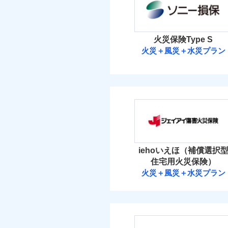
保険料（
01
POINT
イチオシ
02
POINT
当
盗難
火災
火災 1
水濡れ
落雷
お客様ご自身により、
騒擾（じょう）
火災保険Type S
破裂・爆発
外部からの落下・
保険を除きます。）
火災＋風災＋水災プラン
4
建物
免責金額（自己負担
免責
減らしたコストをお客
額）
ソニー損害保険
盗難
自分に必要な補償を選
水濡れ
2
家財
騒擾（じょう）
地震保険もセットOK
ソニー損害保険株式
外部からの落下・
「iehoいえほ」（
付帯される費用の補
保険料（
01
POINT
償
イチオシ
02
POINT
火災 1
補償の範
03
iehoいえほ（補償選択
POINT
まさかのときも安心！
住宅用火災保険）
当
2
適用される割引
トで提供する火災保険
建物
建築
火災＋風災＋水災プラン
ジェイアイ傷害
お客さまのニーズから
火災
付帯サービス
住ま
落雷
引が充実！
1
家財
破裂・爆発
ジェイアイ傷害火災
大切な住まいを守るた
当
免責金額（自己負担
免責
住まいをメンテナンス
額）