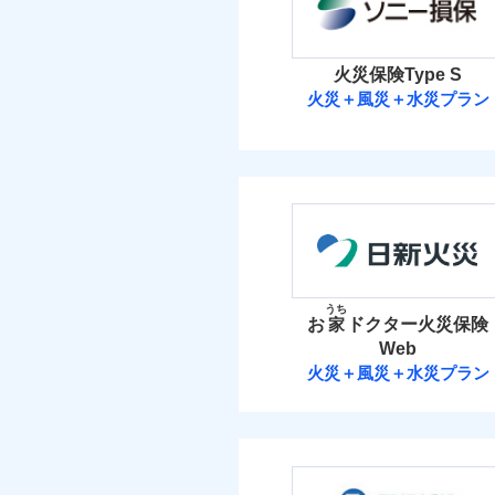
お家ドクター火災保険
イチオシ
02
POINT
火災 1
ソニー損保の新ネット火
火災保険Type S
しかも「地震上乗せ特約
火災＋風災＋水災プラン
5
補償の範
建物
03
POINT
れます（一部損は対象外
ソニー損害保険
2
家財
当
火災
ソニー損害保険株式
落雷
補償の範
03
POINT
破裂・爆発
保険料（
01
POINT
イチオシ
02
POINT
盗難
火災
火災 1
水濡れ
うち
落雷
お
家
ドクター火災保険
騒擾（じょう）
まさかのときも安心！
破裂・爆発
外部からの落下・
Web
4
トで提供する火災保険
建物
火災＋風災＋水災プラン
お客さまのニーズから
盗難
日新火災海上保
水濡れ
引が充実！
2
家財
騒擾（じょう）
大切な住まいを守るた
外部からの落下・
日新火災海上保険株
住まいをメンテナンス