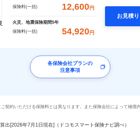
。
一括）内訳
12,600
保険料(一括)
円
Web（すまいの保険）のお見積もり・お申込みはネットで完
上半期
新規契約数ランキング
補償内容
お見積り
年
地震 1年
火災 5年
火災、地震保険期間
5年
災
災保険は、補償の組合せが自由だから、必要な補償に絞って選
社火災保険新規契約者数より算出[
年
月]（ドコモスマート保険ナビ
54,920
保険料(一括)
円
（全半損時のみ）」で、地震の被害にも火災保険の保険金額に対
一
,040
3,300
囲
建物
円
円
？
金額なし
※2
）。
上半期
新規契約数ランキング
支払方法
年
険会社
月
臨時費用
,250
990
家財
円
円
社火災保険新規契約者数より算出[
年
月]（ドコモスマート保険ナビ
風災・雹（ひょう）災、雪災
水災
社のおすすめポイント
損害防止費用
ネ
各保険会社プランの
囲
？
残存物取片づけ費用
注意事項
申込方法
郵
ランキングをもっと見る
一括）内訳
失火見舞費用
対
水道管修理費用
破損・汚損
風災・雹（ひょう）災、雪災
水災
地震火災費用
年
地震 1年
始期日
火災 5年
2025/1
全国の優良工務店とタッグを組み、「高品質な修理」と「保険
ランキングをもっと見る
飛来・衝突
※1
年割引
※1水
にご契約いただける保険料とは異なります。また保険会社によって補償
,300
3,300
25,5
です。
建物
円
円
用
説明事項
補償を考え、設計することで合理的な保険料を実現することが
破損・汚損
※2雑
いの緊急かけつけサービス
汚損に
算出[
年
月
日現在]（ドコモスマート保険ナビ調べ）
,010
990
9,3
家財
円
円
補償内容
めの各種サポート機能をご用意、住宅トラブル応急サービス「
クレジットカード
飛来・衝突
募集文書番号
する際の無料の「リフォーム相談サービス」、「長期優良住宅
コンビニ払い