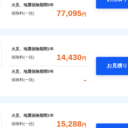
火災、地震保険期間
5年
77,095
保険料(一括)
円
株式会社
会社のおすすめポイント
火災、地震保険期間
1年
一括）内訳
14,430
保険料(一括)
円
お見積り
年
地震 1年
火災 5年
火災、地震保険期間
5年
-
保険料(一括)
,733
3,300
37,8
建物
円
円
険株式会社
,406
990
19,1
家財
円
円
式会社のおすすめポイント
火災、地震保険期間
1年
一括）内訳
15,288
保険料(一括)
円