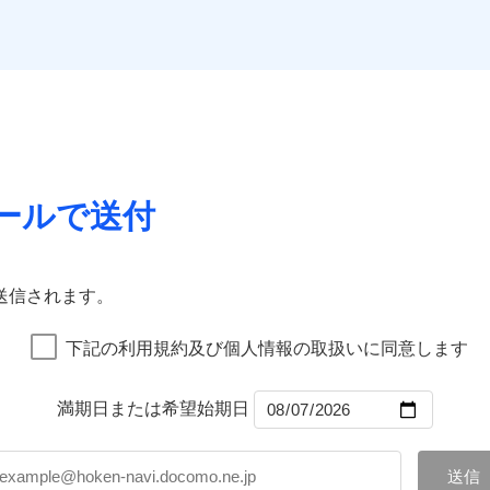
。
口座振替
一
金額なし
※2
銀行振込
Web（すまいの保険）のお見積もり・お申込みはネットで完
上半期
新規契約数ランキング
支払方法
年
補償内容
月
臨時費用
などトータルでカバーし、大切な住まいをお守りします！
社火災保険新規契約者数より算出[
年
月]（ドコモスマート保険ナビ
損害防止費用
ネ
一
ギ開け対応など「住まいのアシスタンスサービス」が無料付帯
囲
？
金額なし
※1
残存物取片づけ費用
申込方法
郵
上半期
新規契約数ランキング
支払方法
年
の状況に応じたさまざまな割引をご用意！
失火見舞費用
※3
対
月
水道管修理費用
ールで送付
臨時費用
※4
ドコモスマート保険ナビ編集部の評価
社火災保険新規契約者数より算出[
年
月]（ドコモスマート保険ナビ
風災・雹（ひょう）災、雪災
水災
地震火災費用
損害防止費用
始期日
2024/1
※5
ネ
囲
残存物取片づけ費用
？
申込方法
郵
ランキングをもっと見る
火災保険は、補償の組合せが自由だから、必要な補償に絞って
※1
※1損
失火見舞費用
修理付帯費用
対
送信されます。
率払、
特約（全半損時のみ）」で、地震の被害にも最大100％で備え
水道管修理費用
破損・汚損
を適用
地震火災費用
始期日
2025/1
風災・雹（ひょう）災、雪災
水災
※2破
下記の利用規約及び個人情報の取扱いに同意します
ターネット割引
額5万
工務店割引
ランキングをもっと見る
飛来・衝突
建築年
年割引
※1雑
説明事項
年割引
ょう）
満期日または希望始期日
汚損に
円
いの緊急かけつけサービス
破損・汚損
説明事項
※3失
ソニー損害保険株式会社で
工務店特約
※6
募集文書番号
補償内容
※4水
お見積もり
クレジットカード
（破損