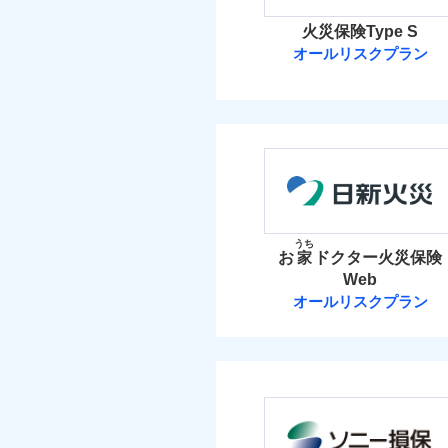
火災保険Type S
オールリスクプラン
ソニー損害保険
ソニー損害保険株式
保険料（
01
POINT
火災 1
うち
お
家
ドクター火災保険
Web
8
建物
オールリスクプラン
日新火災海上保
4
家財
日新火災海上保険株
保険料（
01
POINT