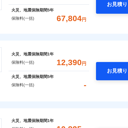
お見積り
年
地震 1年
火災 5年
火災、地震保険期間
5年
災保険は、補償の組合せが自由だから、必要な補償に絞って選
67,804
保険料(一括)
円
（全半損時のみ）」で、地震の被害にも火災保険の保険金額に対
,210
3,300
建物
円
円
）。
株式会社
,930
990
家財
円
円
会社のおすすめポイント
囲
？
火災、地震保険期間
1年
一括）内訳
12,390
保険料(一括)
円
お見積り
風災・雹（ひょう）災、雪災
水災
年
地震 1年
火災 5年
火災、地震保険期間
5年
全国の優良工務店とタッグを組み、「高品質な修理」と「保険
-
保険料(一括)
※1
,697
3,300
33,3
です。
建物
円
円
補償を考え、設計することで合理的な保険料を実現することが
破損・汚損
険株式会社
,301
990
14,3
家財
円
円
めの各種サポート機能をご用意、住宅トラブル応急サービス「
飛来・衝突
式会社のおすすめポイント
する際の無料の「リフォーム相談サービス」、「長期優良住宅
火災、地震保険期間
1年
。
一括）内訳