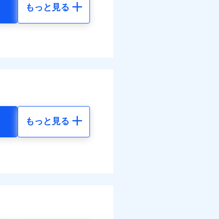
もっと見る
地震 5年
べます。
して最大100％で備えら
-
-
-
-
もっと見る
地震 5年
金のお支払」をワンセッ
98
15,450
円
円
できます。さらに各種割
16
4,640
円
円
すまいのサポート24」、
の維持保全サポートサー