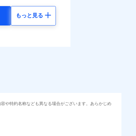
結！
もっと見る
地震 5年
べます。
調べ）
して最大100％で備えら
括払
-
-
払い
払い
-
-
調べ）
ット申込
送
面
0/01
地震 5年
金のお支払」をワンセッ
災料率は最低リスク区分を適
内容や特約名称なども異なる場合がございます。あらかじめ
00
15,450
円
円
できます。さらに各種割
危険（盗難を除く）および破
おいて、自己負担額5万円
30
4,640
円
円
すまいのサポート24」、
の維持保全サポートサー