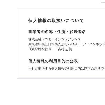
外部からの落下・
すま
※1
払込方法
リフ
付帯サービス
見積もりや保険会社とのご契
免責金額（自己負担
長期
免責
必要があります。詳細につい
額）
サー
個人情報の取扱いについて
ドコモスマート保険ナビ
当社による個人情報の取
当
事業者の名称・住所・代表者名
免責金額（自己負担
免責
払込方法
付帯される費用保険
額）
株式会社ドコモ・インシュアランス
金
東京都中央区日本橋人形町2-14-10 アーバンネッ
代表取締役社長 吉村 忠義
免責金額（自己負担
免責
付帯される費用の補
個人情報の利用目的の公表
額）
ソニー損保の新ネット
その他付帯される費
償
当社が取得する個人情報の利用目的は以下の通りで
用の補償
しかも、「地震上乗せ
イン
1.見積請求受付時、資料請求受付時、ユーザー
付帯される費用保険
適用される割引
指定
ユーザー登録受付および、管理のため
適用される割引
建築
金
建築
郵便、電話、およびＥメール等により、当社と取引
全国の優良工務店とタッ
め、また維持管理等の委託業務遂行のため、またそ
付帯サービス
住ま
す。補償の選択は自由自
（なお、当社は複数の保険会社と取引があり、取得
その他条件
指定
いのサポート24」は水
各種セミナーの開催のため