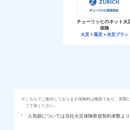
ビス」をご提供します
保険料（
01
POINT
お家ドクター火災保険
イチオシ
02
POINT
火災 1
チューリッヒのネット火
ソニー損保の新ネット火
当
保険
しかも「地震上乗せ特約
免責金額（自己負担
2
補償の範
建物
03
免責
火災＋風災＋水災プラン
POINT
額）
れます（一部損は対象外
チューリッヒ保
2
家財
当
火災
チューリッヒ保険会
落雷
補償の範
03
POINT
付帯される費用の補
破裂・爆発
保険料（
01
償
POINT
イチオシ
02
POINT
盗難
火災
火災 1
水濡れ
落雷
騒擾（じょう）
まさかのときも安心！
破裂・爆発
外部からの落下・
適用される割引
建築
こちらでご案内しております保険料は概算であり、実際
6
トで提供する火災保険
建物
ご了承ください。
お客さまのニーズから
盗難
付帯サービス
住ま
水濡れ
引が充実！
人気順については当社
新規契約者数より
2
家財
騒擾（じょう）
大切な住まいを守るた
外部からの落下・
住まいをメンテナンス