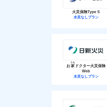
イチオシ
02
POINT
火災 1
ソニー損保の新ネット火
火災保険Type S
しかも「地震上乗せ特約
水災なしプラン
6
建物
れます（一部損は対象外
ソニー損害保険
3
家財
ソニー損害保険株式
補償の範
03
POINT
保険料（
01
POINT
イチオシ
02
POINT
火災
火災 1
うち
落雷
お
家
ドクター火災保険
まさかのときも安心！
破裂・爆発
Web
7
トで提供する火災保険
建物
水災なしプラン
お客さまのニーズから
盗難
日新火災海上保
水濡れ
引が充実！
3
家財
騒擾（じょう）
大切な住まいを守るた
外部からの落下・
日新火災海上保険株
住まいをメンテナンス
ビス」をご提供します
保険料（
01
POINT