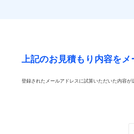
払込方法
ビス」をご提供します
免責金額（自己負担
免責
額）
お家ドクター火災保険
イチオシ
02
POINT
火災、自然災害、盗難
当
免責金額（自己負担
水まわりトラブル、カ
補償の範
03
免責
POINT
付帯される費用保険
額）
補償の対象やお客さま
金
上記のお見積もり内容をメ
当
火災
落雷
補償の範
付帯される費用の補
03
POINT
破裂・爆発
ソニー損保の新ネット
その他付帯される費
償
登録されたメールアドレスに試算いただいた内容が
用の補償
しかも、「地震上乗せ
盗難
水濡れ
火災
イン
騒擾（じょう）
落雷
適用される割引
指定
外部からの落下・
破裂・爆発
適用される割引
建築
建築
付帯サービス
住ま
盗難
その他条件
指定
水濡れ
騒擾（じょう）