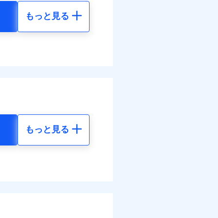
結！
もっと見る
地震 5年
べます。
して最大100％で備えら
-
-
-
-
調べ）
もっと見る
地震 5年
金のお支払」をワンセッ
20
15,450
円
円
できます。さらに各種割
78
4,640
円
円
すまいのサポート24」、
の維持保全サポートサー