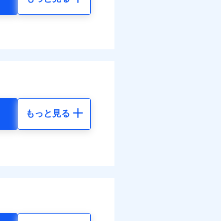
もっと見る
地震 5年
94
15,450
円
円
11
4,640
円
円