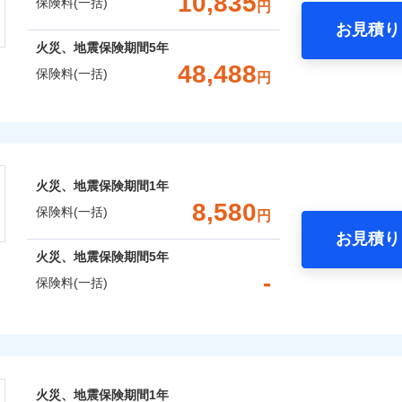
10,835
保険料(一括)
円
Web（すまいの保険）のお見積もり・お申込みはネットで完
お見積り
年
地震 1年
火災 5年
火災、地震保険期間
5年
災保険は、補償の組合せが自由だから、必要な補償に絞って選
48,488
保険料(一括)
円
（全半損時のみ）」で、地震の被害にも火災保険の保険金額に対
,430
3,300
囲
建物
円
円
？
）。
上半期
新規契約数ランキング
株式会社
,670
990
家財
円
円
社火災保険新規契約者数より算出[
年
月]（ドコモスマート保険ナビ
風災・雹（ひょう）災、雪災
水災
会社のおすすめポイント
囲
？
火災、地震保険期間
1年
一括）内訳
※1
8,580
保険料(一括)
円
破損・汚損
お見積り
風災・雹（ひょう）災、雪災
水災
年
地震 1年
火災 5年
火災、地震保険期間
5年
全国の優良工務店とタッグを組み、「高品質な修理」と「保険
-
ランキングをもっと見る
飛来・衝突
保険料(一括)
,360
3,300
18,9
です。
建物
円
円
補償を考え、設計することで合理的な保険料を実現することが
破損・汚損
険株式会社
,185
990
9,4
家財
円
円
めの各種サポート機能をご用意、住宅トラブル応急サービス「
飛来・衝突
式会社のおすすめポイント
する際の無料の「リフォーム相談サービス」、「長期優良住宅
火災、地震保険期間
1年