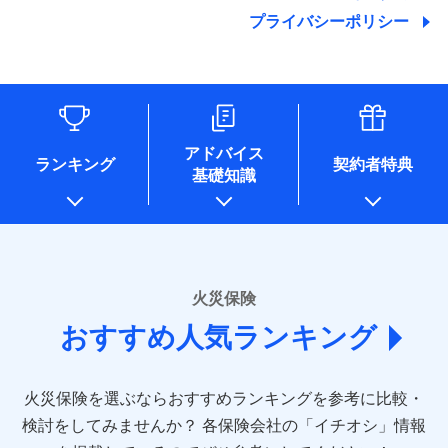
地震の被害にも最大100％で備えられます。
ランキングをもっと見る
関する情報を提供し、金融商品等の契約を勧奨するため、ま
残存物取片づけ費用
付帯される費用保
銀行振込
始期日
2025/10/01
プライバシーポリシー
た維持管理等の委託業務遂行のため、またそれらに付帯、関
険金
失火見舞費用
適用される割引
建築年割引
その他付帯される
連する当社および提携会社のサービスを案内、提供するため
修理付帯費用
費用の補償
水道管修理費用
一括払
※1雑危険（盗難を除く）および破汚
（なお、当社は複数の保険会社と取引があり、取得した個人
説明事項
付帯サービス
住まいの緊急かけつけサービス
地震火災費用
支払方法
損において、自己負担額5万円
年払い
情報を取引のある他の保険会社の商品・サービスをご提案す
インターネット割引
るために利用させていただくことがあります。）
月払い
ソニー損害保険株式会社で
各種セミナーの開催のため
適用される割引
指定工務店割引
保険証券の不発行に関する特約（500
クレジットカード
募集文書番号
適用される割引
お見積もり
コンサルティングサービスの実施のため
円）
建築年割引
コンビニ払い
ネット申込
アドバイス
補償内容
アンケートやキャンペーン等の実施のため
払込方法
ランキング
契約者特典
口座振替
申込方法
郵送
基礎知識
上記に係る案内・手続き・管理等付帯業務を行うため
その他条件
住まいのアシスタンスサービス
※2
その他条件
指定工務店特約
※5
見積もりや保険会社とのご契約に先立ち、当社が提供する
銀行振込
対面
* 当社が委託を受けている保険会社の情報は、保険会社
免責金額（自己負
ドコモスマート保険ナビの利用規約と個人情報の取扱いに
のホームページに掲載しておりますので、ご確認くださ
免責金額なし
WEB見積もり+メールアドレス登録後
担額）
すまいのサポート24
同意いただく必要があります。詳細について、以下をご確
一括払
始期日
2024/10/01
い。
から4営業日+1日以降、お客さまが決
備考
認ください。
リフォーム相談サービス
ドコモスマート保険ナビ編集部の評価
支払方法
年払い
付帯サービス
済した時点で保険のお申し込みと完了
臨時費用
長期優良住宅の維持保全サポートサー
※1損害割合が30%未満の場合は定率
■損害保険
ドコモスマート保険ナビサービス利用規約
となります。
月払い
火災保険
ビス
損害防止費用
払、水災料率は最低リスク区分を適用
あいおいニッセイ同和損害保険株式会社
当社による個人情報の取扱いについて（プライバシー
ソニー損保の新ネット火災保険は、補償の組合せが
※2破損・汚損、水ぬれは自己負担額
残存物取片づけ費用
付帯される費用保
おすすめ人気ランキング
(https://www.aioinissaydowa.co.jp/)
ネット申込
クレジットカード
ポリシー）
※3
自由だから、必要な補償に絞って選べます。
5万円 建物が築15年以上または建築
クレジットカード
険金
失火見舞費用
アクサ損害保険株式会社 (https://www.axa-
※2
申込方法
郵送
コンビニ払い
年不明の場合、風災・雹（ひょう）
しかも、「地震上乗せ特約（全半損時のみ）」で、
払込方法
コンビニ払い
direct.co.jp/)
水道管修理費用
※3
災・雪災の自己負担額は5万円
対面
口座振替
払込方法
地震の被害にも最大100％で備えられます。
口座振替
火災保険を選ぶならおすすめランキングを参考に比較・
アニコム損害保険株式会社 (https://www.anicom-
※3失火見舞費用の取扱いはなし
地震火災費用
※4
銀行振込
説明事項
※4水道管修理費用の取扱いはなし
sompo.co.jp/)
銀行振込
検討をしてみませんか？
始期日
2025/10/01
各保険会社の「イチオシ」情報
（破損・汚損等危険補償特約で補償対
東京海上ダイレクト損害保険株式会社
その他付帯される