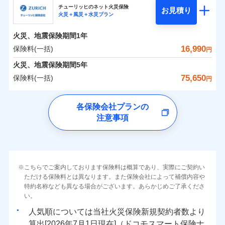
まさかのときも安心！全国の優良工務店とタッグを
チューリッヒのネット火災保険
お見積り
火災＋風災＋水災プラン
0
3,339
1,560
日新火災海上保険株式会社のおすすめポイント
家財
円
組み、「高品質な修理」と「保険金のお支払」をワ
円
円
火災
風災・雹（ひょ
火災
風災・雹（ひょ
落雷
う）災、雪災
ンセットで提供する火災保険です。
落雷
う）災、雪災
火災、地震保険期間
1年
保険料（一括）内訳
01
破裂・爆発
POINT
破裂・爆発
お客さまのニーズから補償を考え、設計することで
16,990
保険料(一括)
円
合理的な保険料を実現することができます。さらに
水災
盗難
水災
盗難
火災 1年
地震 1年
火災、地震保険期間
5年
ランキングをもっと見る
水濡れ
水濡れ
各種割引が充実！
※1
騒擾（じょう）
騒擾（じょう）
75,650
保険料(一括)
円
大切な住まいを守るための各種サポート機能をご用
外部からの落下・
破損・汚損
外部からの落下・
破損・汚損
イチオシ
02
POINT
0
2,520
5,200
建物
円
円
円
飛来・衝突
飛来・衝突
意、住宅トラブル応急サービス「すまいのサポート
チューリッヒ保険会社
各保険会社プランの
24」、住まいをメンテナンスする際の無料の「リフ
ソニー損保の新ネット火災保険は、補償の組合せが自
注意事項
0
ォーム相談サービス」、「長期優良住宅の維持保全
2,730
1,560
チューリッヒ保険会社のおすすめポイント
家財
円
由だから、必要な補償に絞って選べます。
円
円
サポートサービス」をご提供します。
しかも「地震上乗せ特約（全半損時のみ）」で、地震
保険料（一括）内訳
01
補償内容
POINT
の被害にも火災保険の保険金額に対して最大100％で備
お家ドクター火災保険Web（すまいの保険）のお見
えられます（一部損は対象外）。
積もり・お申込みはネットで完結！
火災 1年
地震 1年
上半期
新規契約数ランキング
こちらでご案内しております保険料は概算であり、実際にご契約い
上半期
新規契約数ランキング
免責金額（自己負
免責金額なし
ただける保険料とは異なります。また保険会社によって補償内容や
※2
担額）
特約名称なども異なる場合がございます。あらかじめご了承くださ
イチオシ
02
POINT
補償の範囲
補償の範囲
？
0
03
7,500
5,200
？
03
POINT
建物
円
POINT
円
円
当社火災保険新規契約者数より算出[
年
月]（ドコモスマート保険
当社火災保険新規契約者数より算出[
年
月]（ドコモスマート保険
い。
ナビ調べ）
臨時費用
ナビ調べ）
まさかのときも安心！全国の優良工務店とタッグを
人気順については当社
新規契約者数より
損害防止費用
0
2,730
1,560
家財
円
組み、「高品質な修理」と「保険金のお支払」をワ
円
円
算出[
年
月
日現在]（ドコモスマート保険ナ