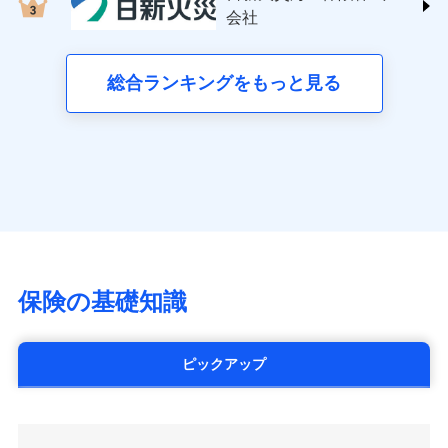
する修理業者（指定工務店）が建物の
三井住友海上火災保険株式会社 (https://www.ms-
クレジットカード会社にご確認くださ
失、ハチの巣駆除等の住宅トラブルに対応していま
お見積もり
会社
月払い
修理を行います。
い。
ins.com/)
す。さらに大切な住まいを守るための各種サポート機
三井ダイレクト損害保険株式会社
能をご用意。住まいをメンテナンスする際の無料の
ネット申込
募集文書番号
募集文書番号
(https://www.mitsui-direct.co.jp/)
見積もりや保険会社とのご契約に先立ち、当社が提供する
総合ランキングをもっと見る
「リフォーム相談サービス」、「長期優良住宅の維持
申込方法
郵送
ドコモスマート保険ナビの利用規約と個人情報の取扱いに
保全サポートサービス」をご提供しています。
対面
同意いただく必要があります。詳細について、以下をご確
■生命保険
認ください。
アクサ生命保険株式会社
始期日
2024/10/01
（https://www.axa.co.jp/）
ドコモスマート保険ナビサービス利用規約
SBI生命保険株式会社（https://www.sbilife.co.jp/）
当社による個人情報の取扱いについて（プライバシー
※1損害割合が30%未満の場合は定率
ドコモスマート保険ナビ編集部の評価
FWD生命保険株式会社
ドコモスマート保険ナビ編集部の評価
ポリシー）
日新火災海上保険株式会社で
払、水災料率は最低リスク区分を適用
（https://www.fwdlife.co.jp/）
※2失火見舞費用の取扱いはなし
お見積もり
ソニー生命保険株式会社
全国の優良工務店とタッグを組み、「高品質な修理」
※3水道管修理費用の取扱いはなし
チューリッヒのネット火災保険は
ダイレクト型でネッ
（https://www.sonylife.co.jp）
説明事項
※4地震火災費用の取扱いはなし
と「保険金のお支払」をワンセットで提供する火災保
ト完結のお手続き・リーズナブルな保険料
に加え、
火
SOMPOひまわり生命保険株式会社
保険の基礎知識
※5火災・風災等の事故により建物に
見積もりや保険会社とのご契約に先立ち、当社が提供する
険です。補償の選択は自由自在で、お申込みはPC・ス
災に対する補償に加え、すべてのプランに盗難等がつ
（https://www.himawari-life.co.jp/）
損害が生じたとき、日新火災がご案内
ドコモスマート保険ナビの利用規約と個人情報の取扱いに
マホで24時間受付可能です。住宅トラブル応急サービ
いており、
社会問題などを考慮された幅広い補償が特
する修理業者（指定工務店）が建物の
第一ネオ生命保険株式会社
同意いただく必要があります。詳細について、以下をご確
ス「すまいのサポート24」は水まわり、玄関カギの紛
修理を行います。
長です。
失火見舞金など付帯される費用保険金も多
（https://neofirst.co.jp/）
認ください。
ピックアップ
失、ハチの巣駆除等の住宅トラブルに対応していま
く、ダイレクトでありながら充実した補償が魅力で
大樹生命保険株式会社（https://www.taiju-
ドコモスマート保険ナビサービス利用規約
募集文書番号
す。さらに大切な住まいを守るための各種サポート機
life.co.jp）
す。
当社による個人情報の取扱いについて（プライバシー
能をご用意。住まいをメンテナンスする際の無料の
太陽生命保険株式会社（https://www.taiyo-
ポリシー）