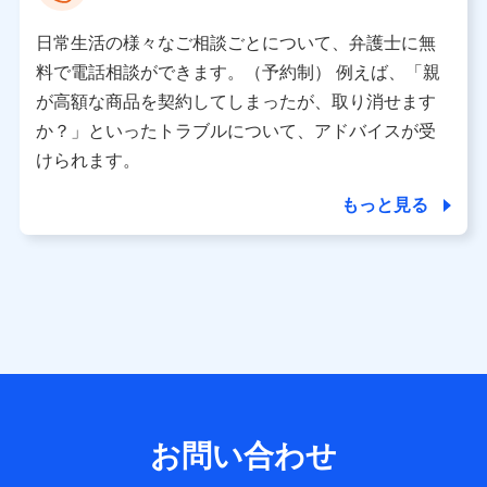
として、dポイントカード番号、性別、年齢、家族構成、住
所、dポイント残高、dポイント利用履歴などが含まれます。
日常生活の様々なご相談ごとについて、弁護士に無
利用情報
料で電話相談ができます。（予約制） 例えば、「親
当社又は株式会社NTTドコモが提供する各種サービスなどの
ご契約・ご利用などに関する情報。例として、当社又は株式
が高額な商品を契約してしまったが、取り消せます
会社NTTドコモが提供する各種サービスのご契約状態・ご利
か？」といったトラブルについて、アドバイスが受
用履歴インターネット利用時の行動に関する情報、アプリケ
ーション利用時の行動に関する情報、購入されたサービスや
けられます。
商品の名称・購入場所・決済に関する情報、アンケートの回
答に関する情報などが含まれます。
もっと見る
保険関連サービス情報
当社又は株式会社NTTドコモが提供する保険関連サービスに
関して取得し、又は保有する情報。例として、見積請求受付
時、資料請求受付時又はユーザー登録受付時に提供いただい
た情報（氏名、住所、生年月日、性別、保険契約者と被保険
者の関係、保険加入の目的、保険商品の内容、保険料、保険
料のお支払方法、車のメーカーや走行距離などの情報、建物
の構造や築年数などの情報、ペットの種類や年齢など）及び
お客様との応対記録 （お客様に提示した比較見積の試算結
果情報、メールマガジンを提供した際のメール内容や送信履
歴の情報及び保険の更改案内等を提供した際のメール内容や
送信履歴などの情報）が含まれます。
お問い合わせ
保険契約情報