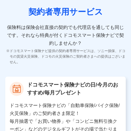
契約者専用サービス
10.受託業務の 個人情報
受託業務の遂行およびこれらに準ずる業務の遂行のため
保険料は保険会社直接の契約でも代理店を通しても同じ
です。
それなら特典が付くドコモスマート保険ナビで契
11.マイカー通勤管理クラウド並びに法人向けASPサー
ビスに関してのお問い合わせ情報
約しませんか？
各種お問い合わせに対応するため
ドコモスマート保険ナビ提供の契約者専用サービスは、ソニー損保、ドコ
当社のサービスに関する情報提供や、皆様に有用なお知らせ
モの賃貸火災保険、ドコモの火災保険のご契約者さまへの提供はございま
をお送りするため
せん。
アンケートの送付のため
当社のサービスや媒体の運営改善に必要なデータを解析し、
分析するため
当社の対応品質向上やお問い合わせ内容の正確な把握のため
ドコモスマート保険ナビの日/今月のお
個人情報保護管理者の職名、連絡先
すすめ/毎月プレゼント
株式会社ドコモ・インシュアランス 営業部長
〒103-0013 東京都中央区日本橋人形町2-14-10 アー
ドコモスマート保険ナビの「自動車保険/バイク保険/
バンネット日本橋ビル 3F
火災保険」のご契約者さま限定！
株式会社ドコモ・インシュアランス
毎月抽選で「お買い物券」や「コンビニ無料引換ク
ーポン」などのデジタルギフトがその場で当たりま