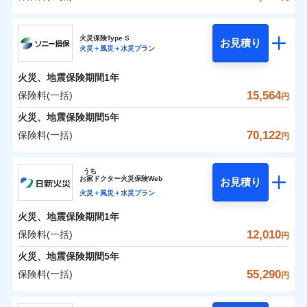
イチオシ
02
POINT
補償の範囲
？
0
03
9,002
5,200
POINT
建物
円
円
円
日新火災海上保険株式会社
まさかのときも安心！全国の優良工務店とタッグを
火災保険Type S
お見積り
火災＋風災＋水災プラン
0
4,677
1,560
日新火災海上保険株式会社のおすすめポイント
家財
円
組み、「高品質な修理」と「保険金のお支払」をワ
円
円
火災
風災・雹（ひょ
落雷
う）災、雪災
ンセットで提供する火災保険です。
火災、地震保険期間
1年
保険料（一括）内訳
01
破裂・爆発
POINT
お客さまのニーズから補償を考え、設計することで
15,564
保険料(一括)
円
合理的な保険料を実現することができます。さらに
水災
盗難
火災 1年
地震 1年
火災、地震保険期間
5年
水濡れ
各種割引が充実！
※1
騒擾（じょう）
70,122
保険料(一括)
円
大切な住まいを守るための各種サポート機能をご用
外部からの落下・
破損・汚損
イチオシ
02
POINT
0
5,920
5,200
建物
円
円
円
飛来・衝突
意、住宅トラブル応急サービス「すまいのサポート
ソニー損害保険株式会社
うち
24」、住まいをメンテナンスする際の無料の「リフ
ソニー損保の新ネット火災保険は、補償の組合せが自
お
家
ドクター火災保険Web
お見積り
0
ォーム相談サービス」、「長期優良住宅の維持保全
3,300
1,560
ソニー損害保険株式会社のおすすめポイント
家財
円
由だから、必要な補償に絞って選べます。
円
円
火災＋風災＋水災プラン
サポートサービス」をご提供します。
しかも「地震上乗せ特約（全半損時のみ）」で、地震
火災、地震保険期間
1年
保険料（一括）内訳
01
POINT
の被害にも火災保険の保険金額に対して最大100％で備
お家ドクター火災保険Web（すまいの保険）のお見
12,010
保険料(一括)
円
えられます（一部損は対象外）。
積もり・お申込みはネットで完結！
火災 1年
地震 1年
火災、地震保険期間
5年
上半期
新規契約数ランキング
55,290
保険料(一括)
円
イチオシ
02
POINT
補償の範囲
補償の範囲
？
0
03
5,465
5,200
？
03
POINT
建物
円
POINT
円
円
当社火災保険新規契約者数より算出[
年
月]（ドコモスマート保険
日新火災海上保険株式会社
ナビ調べ）