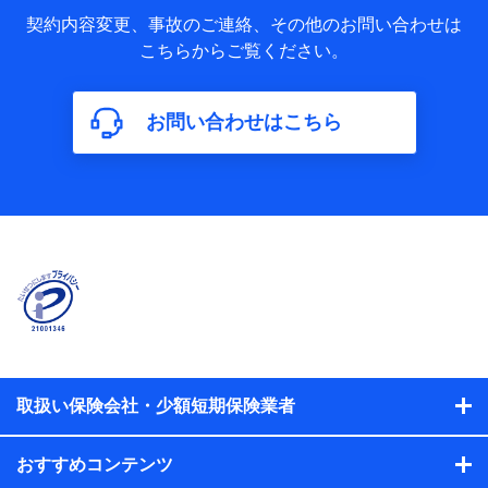
当社又は株式会社NTTドコモが取得し、又は保有する保険契
約に関する情報。例として、保険契約者及び被保険者の氏
契約内容変更、事故のご連絡、その他のお問い合わせは
名、住所、生年月日、性別、保険契約者と被保険者の関係、
こちらからご覧ください。
保険加入の目的、保険商品の内容、保険料、保険料のお支払
方法、車のメーカーや走行距離などの情報、建物の構造や築
年数などの情報、ペットの種類や年齢などの情報などが含ま
お問い合わせはこちら
れます。
【共同して利用する者の範囲】
当社
株式会社NTTドコモ
【利用する者の利用目的】
当社又は株式会社NTTドコモが提供する保険関連サービスに
おけるユーザ登録受付および管理のため
当社又は株式会社NTTドコモと取引のあるもしくは委託を受
けている保険会社・提携会社の保険その他に関する情報を提
供するため、また維持管理等の委託業務遂行のため、またそ
れらに付帯、関連する当社、株式会社NTTドコモおよび提携
会社のサービスを案内、提供するため
取扱い保険会社・少額短期保険業者
（各サービスで取得したサービス利用履歴、ウェブサイトの
閲覧履歴、購買履歴、ご契約内容等のパーソナルデータを分
おすすめコンテンツ
析して、お客さまの趣味・嗜好・傾向に応じたサービス・商
品等に関するご提案や広告の配信等を行うことがありま