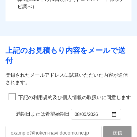
火災
風災・雹（ひょ
火災
風災・雹（ひょ
残存物取片づけ費用
付帯される費用の
落雷
う）災、雪災
ンセットで提供する火災保険です。
落雷
う）災、雪災
ビ調べ）
補償
失火見舞費用
破裂・爆発
破裂・爆発
お客さまのニーズから補償を考え、設計することで
水道管修理費用
合理的な保険料を実現することができます。さらに
水災
地震火災費用
盗難
水災
盗難
ランキングをもっと見る
ランキングをもっと見る
水濡れ
水濡れ
各種割引が充実！
※1
騒擾（じょう）
騒擾（じょう）
適用される割引
建築年割引
大切な住まいを守るための各種サポート機能をご用
外部からの落下・
破損・汚損
外部からの落下・
破損・汚損
イチオシ
02
POINT
飛来・衝突
飛来・衝突
意、住宅トラブル応急サービス「すまいのサポート
上記のお見積もり内容をメールで送
付帯サービス
住まいの緊急かけつけサービス
24」、住まいをメンテナンスする際の無料の「リフ
火災、自然災害、盗難などトータルでカバーし、大
付
ォーム相談サービス」、「長期優良住宅の維持保全
切な住まいをお守りします！
クレジットカード
サポートサービス」をご提供します。
水まわりトラブル、カギ開け対応など「住まいのア
コンビニ払い
補償内容
補償内容
登録されたメールアドレスに試算いただいた内容が送信
払込方法
お家ドクター火災保険Web（すまいの保険）のお見
シスタンスサービス」が無料付帯
口座振替
されます。
積もり・お申込みはネットで完結！
補償の対象やお客さまの状況に応じたさまざまな割
銀行振込
上半期
新規契約数ランキング
上半期
新規契約数ランキング
免責金額（自己負
免責金額（自己負
引をご用意！
免責金額なし
免責金額なし
※1
※2
下記の利用規約及び個人情報の取扱いに同意します
担額）
担額）
一括払
補償の範囲
？
03
POINT
当社火災保険新規契約者数より算出[
年
月]（ドコモスマート保険
当社火災保険新規契約者数より算出[
年
月]（ドコモスマート保険
支払方法
年払い
ナビ調べ）
臨時費用
ナビ調べ）
臨時費用
補償の範囲
？
03
満期日または希望始期日
POINT
月払い
損害防止費用
損害防止費用
火災
風災・雹（ひょ
残存物取片づけ費用
残存物取片づけ費用
付帯される費用の
付帯される費用保
ネット申込
落雷
う）災、雪災
補償
険金
失火見舞費用
失火見舞費用
※3
火災
風災・雹（ひょ
申込方法
破裂・爆発
郵送