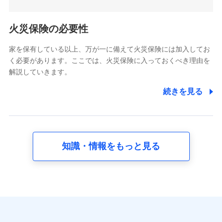
5.通話録音にて取得する情報
電話対応の品質向上およびお問合せ内容の正確な把握のため
火災保険の必要性
家を保有している以上、万が一に備えて火災保険には加入してお
6.採用応募者の個人情報
く必要があります。ここでは、火災保険に入っておくべき理由を
採用選考および入社手続を実施するため
解説していきます。
7.社員（従業者）の個人情報
続きを見る
人事･勤怠･健康・労務等の管理、給与支給、福利厚生・採用
退職関連処理等の各種手続きのため、当社と従業員または従
業員同士の連絡のため
知識・情報をもっと見る
8.取引先個人情報
取引先としての選定業務、営業情報の提供業務、契約締結手
続き業務、取引管理業務、およびこれらに準ずる業務の遂行
のため
9.お問い合わせ情報
各種お問い合わせに対応するため