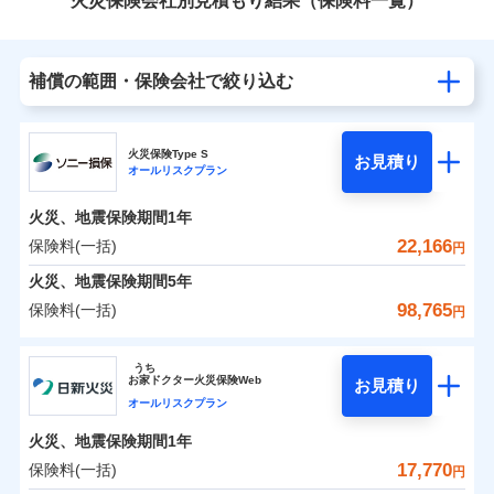
火災保険会社別見積もり結果（保険料一覧）
補償の範囲・保険会社で絞り込む
火災保険Type S
お見積り
オールリスクプラン
火災、地震保険期間
1年
22,166
保険料(一括)
円
火災、地震保険期間
5年
98,765
保険料(一括)
円
ソニー損害保険株式会社
うち
お
家
ドクター火災保険Web
お見積り
ソニー損害保険株式会社のおすすめポイント
オールリスクプラン
火災、地震保険期間
1年
保険料（一括）内訳
01
POINT
17,770
保険料(一括)
円