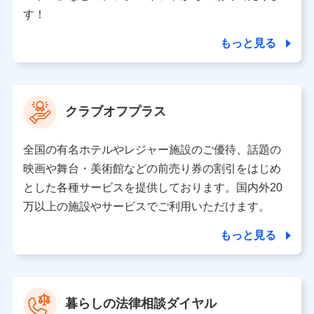
個人情報の第三者提供について
す！
当社ではご本人の同意がある場合または法令に基づく場
合を除き、第三者に提供いたしません。
もっと見る
業務の委託
当社は利用目的の達成に必要な範囲内において個人情報
クラブオフプラス
の取り扱いの全部または一部を委託する場合がありま
す。
全国の有名ホテルやレジャー施設のご優待、話題の
個人データの共同利用
映画や舞台・美術館などの前売り券の割引をはじめ
とした各種サービスを提供しております。国内外20
当社は株式会社NTTドコモとの間で、以下のとおり個
人データを共同利用します。
万以上の施設やサービスでご利用いただけます。
【共同して利用される利用データの項目】
もっと見る
当社又は株式会社NTTドコモがサービス提供等を通じて
取得した、以下の情報などの個人データ
基本情報
氏名、電話番号、メールアドレス、お客さまの識別子、属
暮らしの法律相談ダイヤル
性、連絡先、dポイントサービスのご利用に関する情報。例