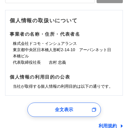
落雷
う）災、雪災
水道管修理費用
水道管修理費用
※4
対面
破裂・爆発
地震火災費用
水災
地震火災費用
盗難
※5
ランキングをもっと見る
ランキングをもっと見る
水濡れ
始期日
2025/10/01
※1
水災
盗難
騒擾（じょう）
個人情報の取扱いについて
適用される割引
建築年割引
その他付帯される
水濡れ
外部からの落下・
破損・汚損
修理付帯費用
※1
費用の補償
騒擾（じょう）
飛来・衝突
※1水災料率は最低リスク区分を適用
外部からの落下・
破損・汚損
事業者の名称・住所・代表者名
付帯サービス
住まいの緊急かけつけサービス
説明事項
※2雑危険（盗難を除く）および破汚
飛来・衝突
損において、自己負担額5万円
インターネット割引
株式会社ドコモ・インシュアランス
適用される割引
指定工務店割引
クレジットカード
東京都中央区日本橋人形町2-14-10 アーバンネット日
募集文書番号
建築年割引
コンビニ払い
補償内容
補償内容
本橋ビル
払込方法
口座振替
代表取締役社長 吉村 忠義
その他条件
指定工務店特約
※6
銀行振込
上半期
新規契約数ランキング
免責金額（自己負
免責金額（自己負
免責金額なし
免責金額なし
個人情報の利用目的の公表
※1
担額）
担額）
すまいのサポート24
補償内容
一括払
当社火災保険新規契約者数より算出[
当社が取得する個人情報の利用目的は以下の通りです。
年
月]（ドコモスマート保険
リフォーム相談サービス
支払方法
年払い
付帯サービス
臨時費用
ナビ調べ）
臨時費用
ドコモスマート保険ナビ編集部の評価
長期優良住宅の維持保全サポートサー
月払い
損害防止費用
免責金額（自己負
ビス
損害防止費用
1.見積請求受付時、資料請求受付時、ユーザー登録受
免責金額なし
担額）
残存物取片づけ費用
残存物取片づけ費用
付時
付帯される費用の
付帯される費用保
ネット申込
ソニー損保の新ネット火災保険は、補償の組合せが
全文表示
補償
クレジットカード
険金
失火見舞費用
失火見舞費用
※2
申込方法
郵送
ユーザー登録受付および、管理のため
自由だから、必要な補償に絞って選べます。
臨時費用
コンビニ払い
水道管修理費用
水道管修理費用
郵便、電話、およびＥメール等により、当社と取引のあるも
※3
対面
払込方法
しかも、「地震上乗せ特約（全半損時のみ）」で、
損害防止費用
しくは委託を受けている保険会社・提携会社の保険その他に
口座振替
利用規約
地震火災費用
地震火災費用
※4