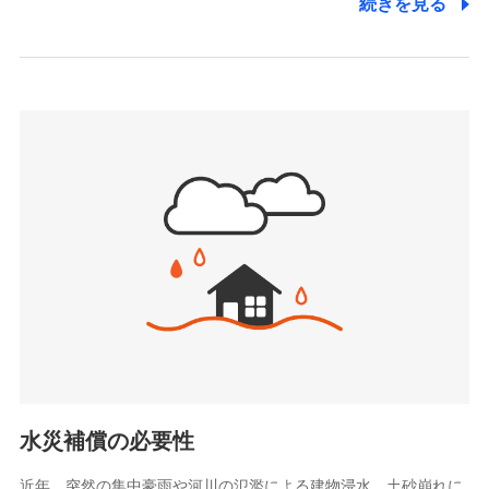
続きを見る
株式会社アシロ少額短期保険
日新火災海上保険株式会社で
(https://kailash.co.jp/)
お見積もり
SBIいきいき少額短期保険会社 (https://www.i-
sedai.com/)
見積もりや保険会社とのご契約に先立ち、当社が提供する
SBIペット少額短期保険株式会社
ドコモスマート保険ナビの利用規約と個人情報の取扱いに
(https://www.sbipet-ssi.co.jp/)
同意いただく必要があります。詳細について、以下をご確
SBIリスタ少額短期保険会社
認ください。
(https://www.jishin.co.jp/)
スマートプラス少額短期保険株式会社
ドコモスマート保険ナビサービス利用規約
（https://www.smartplus-insurance.com/）
当社による個人情報の取扱いについて（プライバシー
チューリッヒ少額短期保険株式会社
ポリシー）
(https://www.zurichssi.co.jp/)
Tokio Marine X少額短期保険株式会社
(https://www.tokiomarine-x.co.jp/)
ペットメディカルサポート株式会社
(https://pshoken.co.jp/)
リトルファミリー少額短期保険株式会社
(https://www.littlefamily-ssi.com/)
水災補償の必要性
2.共同募集を行う代理店から受領する個人情報
近年、突然の集中豪雨や河川の氾濫による建物浸水、土砂崩れに