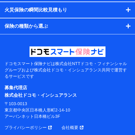
す。）
火災保険の瞬間比較見積もり
各種セミナーの開催のため
コンサルティングサービスの実施のため
アンケートやキャンペーン等の実施のため
保険の種類から選ぶ
上記に係る案内・手続き・管理等付帯業務を行うため
【当該個人データの管理について責任を有する者の名
称・住所・代表者名】
当該個人データを取り扱う各共同利用者（詳細は次のと
おり）
ドコモスマート保険ナビは
株式会社NTTドコモ・フィナンシャル
東京都千代田区永田町2丁目11番1号 山王パークタワー
グループおよび
株式会社ドコモ・インシュアランス共同で
運営す
株式会社NTTドコモ 代表取締役社長 前田 義晃
るサービスです
東京都中央区日本橋人形町2-14-10 アーバンネット日
募集代理店
本橋ビル 3F
株式会社ドコモ・インシュアランス
株式会社ドコモ・インシュアランス 代表取締役社
〒103-0013
長 吉村 忠義
東京都中央区日本橋人形町2-14-10
アーバンネット日本橋ビル3F
※ 当社および株式会社NTTドコモは、お客さまの情報
を利用させていただくにあたっては、「NTTドコモ パー
プライバシーポリシー
会社概要
ソナルデータ憲章」に定める行動原則を順守します 。