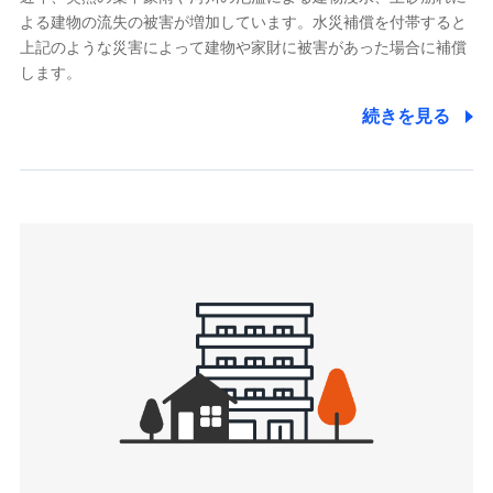
よる建物の流失の被害が増加しています。水災補償を付帯すると
郵便、電話、およびＥメール等により、当社と取引のあるも
しくは委託を受けている保険会社・提携会社の保険その他に
上記のような災害によって建物や家財に被害があった場合に補償
関する情報を提供し、金融商品等の契約を勧奨するため、ま
します。
た維持管理等の委託業務遂行のため、またそれらに付帯、関
連する当社および提携会社のサービスを案内、提供するため
続きを見る
（なお、当社は複数の保険会社と取引があり、取得した個人
情報を取引のある他の保険会社の商品・サービスをご提案す
るために利用させていただくことがあります。）
上記に係る連絡・手続き・管理等付帯業務を行うため
3.セミナー募集サイトから取得した個人情報
各種セミナーの案内、開催のため
上記に係る連絡・手続き・管理等付帯業務を行うため
4.家族・友達紹介にて取得した個人情報
被紹介者への連絡、及び当社と取引のあるもしくは委託を受
けている保険会社・提携会社の保険その他に関する情報を提
供し、金融商品等の契約を勧奨するため
アンケートやキャンペーン等の実施のため
上記に係る連絡・手続き・管理等付帯業務を行うため