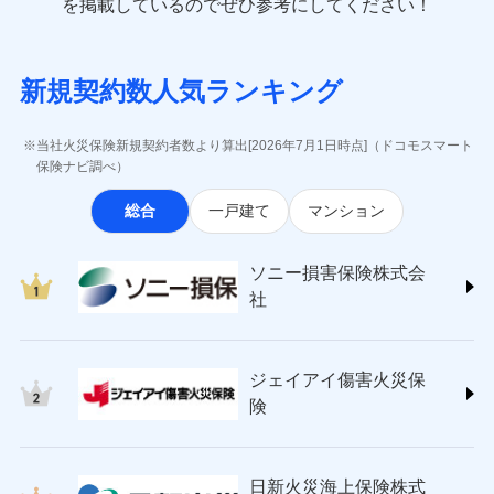
一括払
を掲載しているのでぜひ参考にしてください！
修理付帯費用
象となる場合があります。）
費用の補償
(https://www.e-design.net/)
一括払
説明事項
※1水災料率は最低リスク区分を適用
支払方法
年払い
※5地震火災費用の取扱いはなし
AIG損害保険株式会社
支払方法
年払い
※6火災・風災等の事故により建物に
月払い
ソニー損害保険株式会社で
インターネット割引
(https://www.aig.co.jp/sonpo)
月払い
募集文書番号
損害が生じたとき、日新火災がご案内
新規契約数人気ランキング
お見積もり
ＳＢＩ損害保険株式会社
適用される割引
指定工務店割引
する修理業者（指定工務店）が建物の
ネット申込
(https://www.sbisonpo.co.jp/)
修理を行います。
建築年割引
ネット申込
申込方法
郵送
ジェイアイ傷害火災保険株式会社
申込方法
郵送
当社火災保険新規契約者数より算出[2026年7月1日時点]（ドコモスマート
見積もりや保険会社とのご契約に先立ち、当社が提供する
対面
(https://www.jihoken.co.jp/)
募集文書番号
その他条件
指定工務店特約
保険ナビ調べ）
※5
対面
ドコモスマート保険ナビの利用規約と個人情報の取扱いに
ソニー損害保険株式会社
同意いただく必要があります。詳細について、以下をご確
始期日
2026/08/01
総合
一戸建て
マンション
(https://www.sonysonpo.co.jp/)
すまいのサポート24
認ください。
始期日
2024/10/01
ドコモスマート保険ナビ編集部の評価
損害保険ジャパン株式会社 (https://www.sompo-
リフォーム相談サービス
付帯サービス
ドコモスマート保険ナビサービス利用規約
※1盗難、水濡れ、騒擾（じょう）、
japan.co.jp/)
長期優良住宅の維持保全サポートサー
※1破損・汚損、水ぬれは自己負担額
ソニー損害保険株式会
外部からの落下・飛来・衝突は自動付
当社による個人情報の取扱いについて（プライバシー
ソニー損保の新ネット火災保険は、補償の組合せが
ＳＯＭＰＯダイレクト損害保険株式会社
ビス
5万円 建物が築15年以上または建築
帯です。
社
ポリシー）
自由だから、必要な補償に絞って選べます。
(https://www.sompo-direct.co.jp/)
年不明の場合、風災・雹（ひょう）
ドコモスマート保険ナビ編集部の評価
※2水まわりトラブル、カギ開け対
災・雪災の自己負担額は5万円
チューリッヒ保険会社 (https://www.zurich.co.jp/)
応、ガラス破損の場合に60分までの
クレジットカード
しかも、「地震上乗せ特約（全半損時のみ）」で、
※2失火見舞費用の取扱いはなし
東京海上日動火災保険株式会社
簡易作業無料でご提供いたします。弊
コンビニ払い
地震の被害にも最大100％で備えられます。
全国の優良工務店とタッグを組み、「高品質な修理」
※3水道管修理費用の取扱いはなし
払込方法
社提携業者にて24時間365日受付。受
ジェイアイ傷害火災保
(https://www.tokiomarine-nichido.co.jp/)
説明事項
口座振替
説明事項
（破損・汚損等危険補償特約で補償対
と「保険金のお支払」をワンセットで提供する火災保
付後、専門業者が対応に向かいます。
日新火災海上保険株式会社
険
象となる場合があります。）
銀行振込
ガラス破損の対応時間は9時～20時と
険です。補償の選択は自由自在で、お申込みはPC・ス
(https://www.nisshinfire.co.jp/)
※4地震火災費用の取扱いはなし
なります。
マホで24時間受付可能です。住宅トラブル応急サービ
ペット＆ファミリー損害保険株式会社
※5火災・風災等の事故により建物に
※3クレジットカード会社の分割払い
一括払
ス「すまいのサポート24」は水まわり、玄関カギの紛
(https://www.petfamilyins.co.jp/)
損害が生じたとき、日新火災がご案内
が可能なことがあります。詳しくは各
日新火災海上保険株式
ソニー損害保険株式会社で
支払方法
年払い