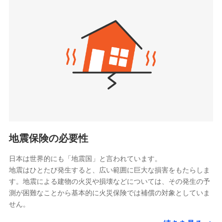
seimei.co.jp）
「リフォーム相談サービス」、「長期優良住宅の維持
チューリッヒ生命保険株式会社
保全サポートサービス」をご提供しています。
（https://www.zurichlife.co.jp/）
東京海上日動あんしん生命保険株式会社
チューリッヒ保険会社で
ドコモスマート保険ナビ編集部の評価
（https://www.tmn-anshin.co.jp/）
お見積もり
なないろ生命保険株式会社
（https://www.nanairolife.co.jp/）
チューリッヒ保険会社の
日新火災海上保険株式会社で
全国の優良工務店とタッグを組み、「高品質な修理」
日本生命保険相互会社
詳細を見る
お見積もり
と「保険金のお支払」をワンセットで提供する火災保
（https://www.nissay.co.jp）
険です。補償の選択は自由自在で、お申込みはPC・ス
はなさく生命保険株式会社
マホで24時間受付可能です。住宅トラブル応急サービ
見積もりや保険会社とのご契約に先立ち、当社が提供する
見積もりや保険会社とのご契約に先立ち、当社が提供する
（https://www.life8739.co.jp/）
ドコモスマート保険ナビの利用規約と個人情報の取扱いに
ス「すまいのサポート24」は水まわり、玄関カギの紛
ドコモスマート保険ナビの利用規約と個人情報の取扱いに
マニュライフ生命保険株式会社
同意いただく必要があります。詳細について、以下をご確
失、ハチの巣駆除等の住宅トラブルに対応していま
同意いただく必要があります。詳細について、以下をご確
（https://www.manulife.co.jp/）
地震保険の必要性
認ください。
認ください。
す。さらに大切な住まいを守るための各種サポート機
三井住友海上あいおい生命保険株式会社
ドコモスマート保険ナビサービス利用規約
能をご用意。住まいをメンテナンスする際の無料の
（https://www.msa-life.co.jp/）
ドコモスマート保険ナビサービス利用規約
日本は世界的にも「地震国」と言われています。
メットライフ生命株式会社
当社による個人情報の取扱いについて（プライバシー
「リフォーム相談サービス」、「長期優良住宅の維持
当社による個人情報の取扱いについて（プライバシー
地震はひとたび発生すると、広い範囲に巨大な損害をもたらしま
(https://www.metlife.co.jp/)
ポリシー）
保全サポートサービス」をご提供しています。
ポリシー）
す。地震による建物の火災や損壊などについては、その発生の予
メディケア生命保険株式会社
測が困難なことから基本的に火災保険では補償の対象としていま
（https://www.medicarelife.com/）
せん。
■少額短期保険