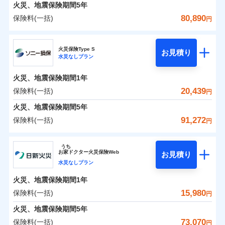
火災 1年
地震 1年
火災、地震保険期間
5年
80,890
保険料(一括)
円
0
9,838
5,200
建物
円
円
円
日新火災海上保険株式会社
火災保険Type S
お見積り
水災なしプラン
0
5,568
1,560
日新火災海上保険株式会社のおすすめポイント
家財
円
円
円
火災、地震保険期間
1年
保険料（一括）内訳
01
POINT
20,439
保険料(一括)
円
火災 1年
地震 1年
火災、地震保険期間
5年
91,272
保険料(一括)
円
イチオシ
02
POINT
0
6,600
5,200
建物
円
円
円
ソニー損害保険株式会社
うち
ソニー損保の新ネット火災保険は、補償の組合せが自
お
家
ドクター火災保険Web
お見積り
0
4,410
1,560
ソニー損害保険株式会社のおすすめポイント
家財
円
由だから、必要な補償に絞って選べます。
円
円
水災なしプラン
しかも「地震上乗せ特約（全半損時のみ）」で、地震
火災、地震保険期間
1年
保険料（一括）内訳
01
POINT
の被害にも火災保険の保険金額に対して最大100％で備
15,980
保険料(一括)
円
えられます（一部損は対象外）。
火災 1年
地震 1年
火災、地震保険期間
5年
73,070
保険料(一括)
円