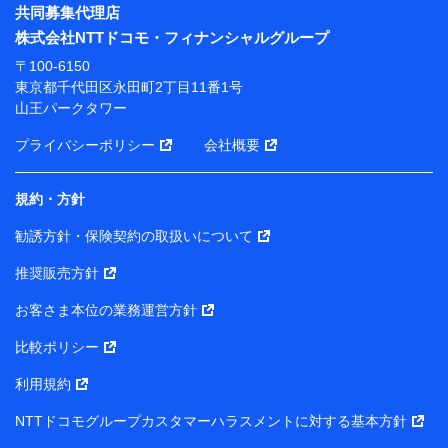
※ パーソナルデータダッシュボードの「第三者提供の
共同募集代理店
管理」の設定状態にかかわらず、共同利用する場合があ
株式会社NTTドコモ・フィナンシャルグループ
ります。
〒100-6150
※ dポイントクラブ会員ではないお客さま（2019年12
東京都千代田区永田町2丁目11番1号
月11日以降、一度もdポイントクラブ会員であったこと
山王パークタワー
がないお客さまに限る）に関する、2019年12月10日以
前に取得した個人データは、こちら の利用目的の範囲内
プライバシーポリシー
会社概要
に限って共同利用します。
規約・方針
当社は株式会社NTTドコモ・フィナンシャルグループ
との間で、以下のとおり個人データを共同利用しま
勧誘方針・保険契約の取扱いについて
す。
推奨販売方針
【共同して利用される利用データの項目】
当社または株式会社NTTドコモ・フィナンシャルグルー
お客さま本位の業務運営方針
プがサービス提供等を通じて取得した、以下の情報など
比較ポリシー
の個人データ
基本情報
利用規約
氏名、電話番号、メールアドレス、お客さまの識別子、属
NTTドコモグループカスタマーハラスメントに対する基本方針
性、連絡先、dポイントサービスのご利用に関する情報。例
として、dポイントカード番号、性別、年齢、家族構成、住