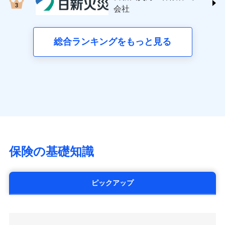
する修理業者（指定工務店）が建物の
三井住友海上火災保険株式会社 (https://www.ms-
クレジットカード会社にご確認くださ
失、ハチの巣駆除等の住宅トラブルに対応していま
お見積もり
会社
月払い
修理を行います。
い。
ins.com/)
す。さらに大切な住まいを守るための各種サポート機
三井ダイレクト損害保険株式会社
能をご用意。住まいをメンテナンスする際の無料の
ネット申込
募集文書番号
募集文書番号
(https://www.mitsui-direct.co.jp/)
見積もりや保険会社とのご契約に先立ち、当社が提供する
総合ランキングをもっと見る
「リフォーム相談サービス」、「長期優良住宅の維持
申込方法
郵送
ドコモスマート保険ナビの利用規約と個人情報の取扱いに
保全サポートサービス」をご提供しています。
対面
同意いただく必要があります。詳細について、以下をご確
■生命保険
認ください。
アクサ生命保険株式会社
始期日
2024/10/01
（https://www.axa.co.jp/）
ドコモスマート保険ナビサービス利用規約
SBI生命保険株式会社（https://www.sbilife.co.jp/）
当社による個人情報の取扱いについて（プライバシー
※1損害割合が30%未満の場合は定率
ドコモスマート保険ナビ編集部の評価
FWD生命保険株式会社
ドコモスマート保険ナビ編集部の評価
ポリシー）
日新火災海上保険株式会社で
払、水災料率は最低リスク区分を適用
（https://www.fwdlife.co.jp/）
※2失火見舞費用の取扱いはなし
お見積もり
ソニー生命保険株式会社
全国の優良工務店とタッグを組み、「高品質な修理」
※3水道管修理費用の取扱いはなし
チューリッヒのネット火災保険は
ダイレクト型でネッ
（https://www.sonylife.co.jp）
説明事項
※4地震火災費用の取扱いはなし
と「保険金のお支払」をワンセットで提供する火災保
ト完結のお手続き・リーズナブルな保険料
に加え、
火
SOMPOひまわり生命保険株式会社
保険の基礎知識
※5火災・風災等の事故により建物に
見積もりや保険会社とのご契約に先立ち、当社が提供する
険です。補償の選択は自由自在で、お申込みはPC・ス
災に対する補償に加え、すべてのプランに盗難等がつ
（https://www.himawari-life.co.jp/）
損害が生じたとき、日新火災がご案内
ドコモスマート保険ナビの利用規約と個人情報の取扱いに
マホで24時間受付可能です。住宅トラブル応急サービ
いており、
社会問題などを考慮された幅広い補償が特
する修理業者（指定工務店）が建物の
第一ネオ生命保険株式会社
同意いただく必要があります。詳細について、以下をご確
ス「すまいのサポート24」は水まわり、玄関カギの紛
修理を行います。
長です。
失火見舞金など付帯される費用保険金も多
（https://neofirst.co.jp/）
認ください。
ピックアップ
失、ハチの巣駆除等の住宅トラブルに対応していま
く、ダイレクトでありながら充実した補償が魅力で
大樹生命保険株式会社（https://www.taiju-
ドコモスマート保険ナビサービス利用規約
募集文書番号
す。さらに大切な住まいを守るための各種サポート機
life.co.jp）
す。
当社による個人情報の取扱いについて（プライバシー
能をご用意。住まいをメンテナンスする際の無料の
太陽生命保険株式会社（https://www.taiyo-
ポリシー）