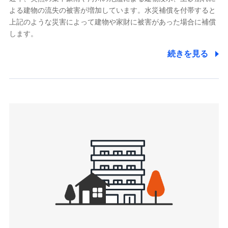
よる建物の流失の被害が増加しています。水災補償を付帯すると
郵便、電話、およびＥメール等により、当社と取引のあるも
しくは委託を受けている保険会社・提携会社の保険その他に
上記のような災害によって建物や家財に被害があった場合に補償
関する情報を提供し、金融商品等の契約を勧奨するため、ま
します。
た維持管理等の委託業務遂行のため、またそれらに付帯、関
連する当社および提携会社のサービスを案内、提供するため
続きを見る
（なお、当社は複数の保険会社と取引があり、取得した個人
情報を取引のある他の保険会社の商品・サービスをご提案す
るために利用させていただくことがあります。）
上記に係る連絡・手続き・管理等付帯業務を行うため
3.セミナー募集サイトから取得した個人情報
各種セミナーの案内、開催のため
上記に係る連絡・手続き・管理等付帯業務を行うため
4.家族・友達紹介にて取得した個人情報
被紹介者への連絡、及び当社と取引のあるもしくは委託を受
けている保険会社・提携会社の保険その他に関する情報を提
供し、金融商品等の契約を勧奨するため
アンケートやキャンペーン等の実施のため
上記に係る連絡・手続き・管理等付帯業務を行うため