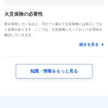
5.通話録音にて取得する情報
電話対応の品質向上およびお問合せ内容の正確な把握のため
火災保険の必要性
家を保有している以上、万が一に備えて火災保険には加入してお
6.採用応募者の個人情報
く必要があります。ここでは、火災保険に入っておくべき理由を
採用選考および入社手続を実施するため
解説していきます。
7.社員（従業者）の個人情報
続きを見る
人事･勤怠･健康・労務等の管理、給与支給、福利厚生・採用
退職関連処理等の各種手続きのため、当社と従業員または従
業員同士の連絡のため
知識・情報をもっと見る
8.取引先個人情報
取引先としての選定業務、営業情報の提供業務、契約締結手
続き業務、取引管理業務、およびこれらに準ずる業務の遂行
のため
9.お問い合わせ情報
各種お問い合わせに対応するため