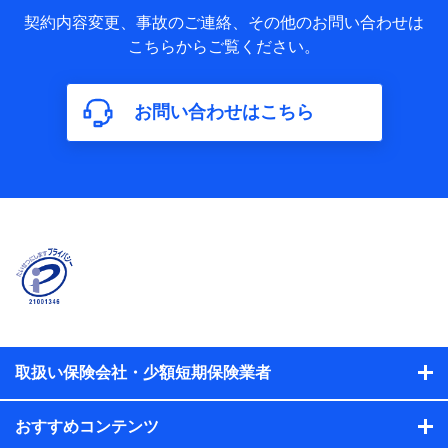
当社又は株式会社NTTドコモが取得し、又は保有する保険契
約に関する情報。例として、保険契約者及び被保険者の氏
契約内容変更、事故のご連絡、その他のお問い合わせは
名、住所、生年月日、性別、保険契約者と被保険者の関係、
こちらからご覧ください。
保険加入の目的、保険商品の内容、保険料、保険料のお支払
方法、車のメーカーや走行距離などの情報、建物の構造や築
年数などの情報、ペットの種類や年齢などの情報などが含ま
お問い合わせはこちら
れます。
【共同して利用する者の範囲】
当社
株式会社NTTドコモ
【利用する者の利用目的】
当社又は株式会社NTTドコモが提供する保険関連サービスに
おけるユーザ登録受付および管理のため
当社又は株式会社NTTドコモと取引のあるもしくは委託を受
けている保険会社・提携会社の保険その他に関する情報を提
供するため、また維持管理等の委託業務遂行のため、またそ
れらに付帯、関連する当社、株式会社NTTドコモおよび提携
会社のサービスを案内、提供するため
取扱い保険会社・少額短期保険業者
（各サービスで取得したサービス利用履歴、ウェブサイトの
閲覧履歴、購買履歴、ご契約内容等のパーソナルデータを分
おすすめコンテンツ
析して、お客さまの趣味・嗜好・傾向に応じたサービス・商
品等に関するご提案や広告の配信等を行うことがありま