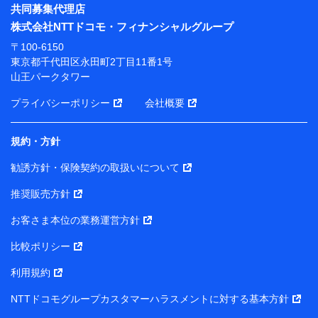
※ パーソナルデータダッシュボードの「第三者提供の
共同募集代理店
管理」の設定状態にかかわらず、共同利用する場合があ
株式会社NTTドコモ・フィナンシャルグループ
ります。
〒100-6150
※ dポイントクラブ会員ではないお客さま（2019年12
東京都千代田区永田町2丁目11番1号
月11日以降、一度もdポイントクラブ会員であったこと
山王パークタワー
がないお客さまに限る）に関する、2019年12月10日以
前に取得した個人データは、こちら の利用目的の範囲内
プライバシーポリシー
会社概要
に限って共同利用します。
規約・方針
当社は株式会社NTTドコモ・フィナンシャルグループ
との間で、以下のとおり個人データを共同利用しま
勧誘方針・保険契約の取扱いについて
す。
推奨販売方針
【共同して利用される利用データの項目】
当社または株式会社NTTドコモ・フィナンシャルグルー
お客さま本位の業務運営方針
プがサービス提供等を通じて取得した、以下の情報など
比較ポリシー
の個人データ
基本情報
利用規約
氏名、電話番号、メールアドレス、お客さまの識別子、属
NTTドコモグループカスタマーハラスメントに対する基本方針
性、連絡先、dポイントサービスのご利用に関する情報。例
として、dポイントカード番号、性別、年齢、家族構成、住