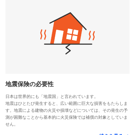
seimei.co.jp）
「リフォーム相談サービス」、「長期優良住宅の維持
チューリッヒ生命保険株式会社
保全サポートサービス」をご提供しています。
（https://www.zurichlife.co.jp/）
東京海上日動あんしん生命保険株式会社
チューリッヒ保険会社で
ドコモスマート保険ナビ編集部の評価
（https://www.tmn-anshin.co.jp/）
お見積もり
なないろ生命保険株式会社
（https://www.nanairolife.co.jp/）
チューリッヒ保険会社の
日新火災海上保険株式会社で
全国の優良工務店とタッグを組み、「高品質な修理」
日本生命保険相互会社
詳細を見る
お見積もり
と「保険金のお支払」をワンセットで提供する火災保
（https://www.nissay.co.jp）
険です。補償の選択は自由自在で、お申込みはPC・ス
はなさく生命保険株式会社
マホで24時間受付可能です。住宅トラブル応急サービ
見積もりや保険会社とのご契約に先立ち、当社が提供する
見積もりや保険会社とのご契約に先立ち、当社が提供する
（https://www.life8739.co.jp/）
ドコモスマート保険ナビの利用規約と個人情報の取扱いに
ス「すまいのサポート24」は水まわり、玄関カギの紛
ドコモスマート保険ナビの利用規約と個人情報の取扱いに
マニュライフ生命保険株式会社
同意いただく必要があります。詳細について、以下をご確
失、ハチの巣駆除等の住宅トラブルに対応していま
同意いただく必要があります。詳細について、以下をご確
（https://www.manulife.co.jp/）
地震保険の必要性
認ください。
認ください。
す。さらに大切な住まいを守るための各種サポート機
三井住友海上あいおい生命保険株式会社
ドコモスマート保険ナビサービス利用規約
能をご用意。住まいをメンテナンスする際の無料の
（https://www.msa-life.co.jp/）
ドコモスマート保険ナビサービス利用規約
日本は世界的にも「地震国」と言われています。
メットライフ生命株式会社
当社による個人情報の取扱いについて（プライバシー
「リフォーム相談サービス」、「長期優良住宅の維持
当社による個人情報の取扱いについて（プライバシー
地震はひとたび発生すると、広い範囲に巨大な損害をもたらしま
(https://www.metlife.co.jp/)
ポリシー）
保全サポートサービス」をご提供しています。
ポリシー）
す。地震による建物の火災や損壊などについては、その発生の予
メディケア生命保険株式会社
測が困難なことから基本的に火災保険では補償の対象としていま
（https://www.medicarelife.com/）
せん。
■少額短期保険