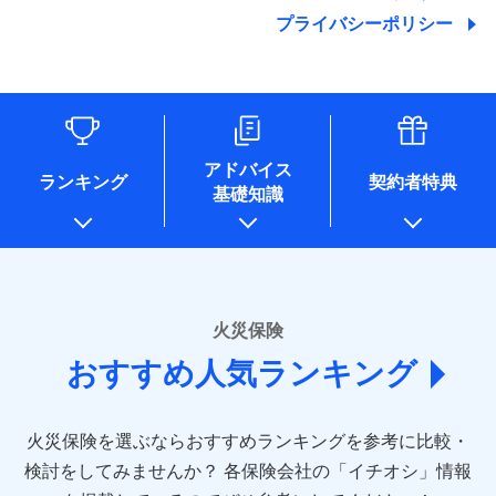
地震の被害にも最大100％で備えられます。
ランキングをもっと見る
関する情報を提供し、金融商品等の契約を勧奨するため、ま
残存物取片づけ費用
付帯される費用保
銀行振込
始期日
2025/10/01
プライバシーポリシー
た維持管理等の委託業務遂行のため、またそれらに付帯、関
険金
失火見舞費用
適用される割引
建築年割引
その他付帯される
連する当社および提携会社のサービスを案内、提供するため
修理付帯費用
費用の補償
水道管修理費用
一括払
※1雑危険（盗難を除く）および破汚
（なお、当社は複数の保険会社と取引があり、取得した個人
説明事項
付帯サービス
住まいの緊急かけつけサービス
地震火災費用
支払方法
損において、自己負担額5万円
年払い
情報を取引のある他の保険会社の商品・サービスをご提案す
インターネット割引
るために利用させていただくことがあります。）
月払い
ソニー損害保険株式会社で
各種セミナーの開催のため
適用される割引
指定工務店割引
保険証券の不発行に関する特約（500
クレジットカード
募集文書番号
適用される割引
お見積もり
コンサルティングサービスの実施のため
円）
建築年割引
コンビニ払い
ネット申込
アドバイス
補償内容
アンケートやキャンペーン等の実施のため
払込方法
ランキング
契約者特典
口座振替
申込方法
郵送
基礎知識
上記に係る案内・手続き・管理等付帯業務を行うため
その他条件
住まいのアシスタンスサービス
※2
その他条件
指定工務店特約
※5
見積もりや保険会社とのご契約に先立ち、当社が提供する
銀行振込
対面
* 当社が委託を受けている保険会社の情報は、保険会社
免責金額（自己負
ドコモスマート保険ナビの利用規約と個人情報の取扱いに
のホームページに掲載しておりますので、ご確認くださ
免責金額なし
WEB見積もり+メールアドレス登録後
担額）
すまいのサポート24
同意いただく必要があります。詳細について、以下をご確
一括払
始期日
2024/10/01
い。
から4営業日+1日以降、お客さまが決
備考
認ください。
リフォーム相談サービス
ドコモスマート保険ナビ編集部の評価
支払方法
年払い
付帯サービス
済した時点で保険のお申し込みと完了
臨時費用
長期優良住宅の維持保全サポートサー
※1損害割合が30%未満の場合は定率
■損害保険
ドコモスマート保険ナビサービス利用規約
となります。
月払い
火災保険
ビス
損害防止費用
払、水災料率は最低リスク区分を適用
あいおいニッセイ同和損害保険株式会社
当社による個人情報の取扱いについて（プライバシー
ソニー損保の新ネット火災保険は、補償の組合せが
※2破損・汚損、水ぬれは自己負担額
残存物取片づけ費用
付帯される費用保
おすすめ人気ランキング
(https://www.aioinissaydowa.co.jp/)
ネット申込
クレジットカード
ポリシー）
※3
自由だから、必要な補償に絞って選べます。
5万円 建物が築15年以上または建築
クレジットカード
険金
失火見舞費用
アクサ損害保険株式会社 (https://www.axa-
※2
申込方法
郵送
コンビニ払い
年不明の場合、風災・雹（ひょう）
しかも、「地震上乗せ特約（全半損時のみ）」で、
払込方法
コンビニ払い
direct.co.jp/)
水道管修理費用
※3
災・雪災の自己負担額は5万円
対面
口座振替
払込方法
地震の被害にも最大100％で備えられます。
口座振替
火災保険を選ぶならおすすめランキングを参考に比較・
アニコム損害保険株式会社 (https://www.anicom-
※3失火見舞費用の取扱いはなし
地震火災費用
※4
銀行振込
説明事項
※4水道管修理費用の取扱いはなし
sompo.co.jp/)
銀行振込
検討をしてみませんか？
始期日
2025/10/01
各保険会社の「イチオシ」情報
（破損・汚損等危険補償特約で補償対
東京海上ダイレクト損害保険株式会社
その他付帯される