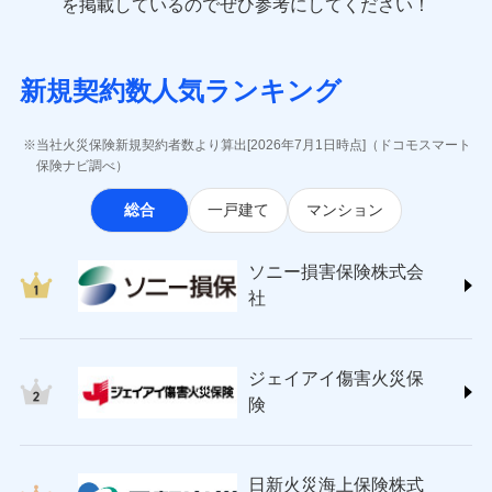
一括払
を掲載しているのでぜひ参考にしてください！
修理付帯費用
象となる場合があります。）
費用の補償
(https://www.e-design.net/)
一括払
説明事項
※1水災料率は最低リスク区分を適用
支払方法
年払い
※5地震火災費用の取扱いはなし
AIG損害保険株式会社
支払方法
年払い
※6火災・風災等の事故により建物に
月払い
ソニー損害保険株式会社で
インターネット割引
(https://www.aig.co.jp/sonpo)
月払い
募集文書番号
損害が生じたとき、日新火災がご案内
新規契約数人気ランキング
お見積もり
ＳＢＩ損害保険株式会社
適用される割引
指定工務店割引
する修理業者（指定工務店）が建物の
ネット申込
(https://www.sbisonpo.co.jp/)
修理を行います。
建築年割引
ネット申込
申込方法
郵送
ジェイアイ傷害火災保険株式会社
申込方法
郵送
当社火災保険新規契約者数より算出[2026年7月1日時点]（ドコモスマート
見積もりや保険会社とのご契約に先立ち、当社が提供する
対面
(https://www.jihoken.co.jp/)
募集文書番号
その他条件
指定工務店特約
保険ナビ調べ）
※5
対面
ドコモスマート保険ナビの利用規約と個人情報の取扱いに
ソニー損害保険株式会社
同意いただく必要があります。詳細について、以下をご確
始期日
2026/08/01
総合
一戸建て
マンション
(https://www.sonysonpo.co.jp/)
すまいのサポート24
認ください。
始期日
2024/10/01
ドコモスマート保険ナビ編集部の評価
損害保険ジャパン株式会社 (https://www.sompo-
リフォーム相談サービス
付帯サービス
ドコモスマート保険ナビサービス利用規約
※1盗難、水濡れ、騒擾（じょう）、
japan.co.jp/)
長期優良住宅の維持保全サポートサー
※1破損・汚損、水ぬれは自己負担額
ソニー損害保険株式会
外部からの落下・飛来・衝突は自動付
当社による個人情報の取扱いについて（プライバシー
ソニー損保の新ネット火災保険は、補償の組合せが
ＳＯＭＰＯダイレクト損害保険株式会社
ビス
5万円 建物が築15年以上または建築
帯です。
社
ポリシー）
自由だから、必要な補償に絞って選べます。
(https://www.sompo-direct.co.jp/)
年不明の場合、風災・雹（ひょう）
ドコモスマート保険ナビ編集部の評価
※2水まわりトラブル、カギ開け対
災・雪災の自己負担額は5万円
チューリッヒ保険会社 (https://www.zurich.co.jp/)
応、ガラス破損の場合に60分までの
クレジットカード
しかも、「地震上乗せ特約（全半損時のみ）」で、
※2失火見舞費用の取扱いはなし
東京海上日動火災保険株式会社
簡易作業無料でご提供いたします。弊
コンビニ払い
地震の被害にも最大100％で備えられます。
全国の優良工務店とタッグを組み、「高品質な修理」
※3水道管修理費用の取扱いはなし
払込方法
社提携業者にて24時間365日受付。受
ジェイアイ傷害火災保
(https://www.tokiomarine-nichido.co.jp/)
説明事項
口座振替
説明事項
（破損・汚損等危険補償特約で補償対
と「保険金のお支払」をワンセットで提供する火災保
付後、専門業者が対応に向かいます。
日新火災海上保険株式会社
険
象となる場合があります。）
銀行振込
ガラス破損の対応時間は9時～20時と
険です。補償の選択は自由自在で、お申込みはPC・ス
(https://www.nisshinfire.co.jp/)
※4地震火災費用の取扱いはなし
なります。
マホで24時間受付可能です。住宅トラブル応急サービ
ペット＆ファミリー損害保険株式会社
※5火災・風災等の事故により建物に
※3クレジットカード会社の分割払い
一括払
ス「すまいのサポート24」は水まわり、玄関カギの紛
(https://www.petfamilyins.co.jp/)
損害が生じたとき、日新火災がご案内
が可能なことがあります。詳しくは各
日新火災海上保険株式
ソニー損害保険株式会社で
支払方法
年払い