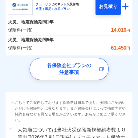
まさかのときも安心！全国の優良工務店とタッグを
チューリッヒのネット火災保険
お見積り
火災＋風災＋水災プラン
0
2,985
990
日新火災海上保険株式会社のおすすめポイント
家財
円
組み、「高品質な修理」と「保険金のお支払」をワ
円
円
火災
風災・雹（ひょ
火災
風災・雹（ひょ
落雷
う）災、雪災
ンセットで提供する火災保険です。
落雷
う）災、雪災
火災、地震保険期間
1年
保険料（一括）内訳
01
破裂・爆発
POINT
破裂・爆発
お客さまのニーズから補償を考え、設計することで
14,010
保険料(一括)
円
合理的な保険料を実現することができます。さらに
水災
盗難
水災
盗難
火災 1年
地震 1年
火災、地震保険期間
5年
ランキングをもっと見る
水濡れ
水濡れ
各種割引が充実！
※1
騒擾（じょう）
騒擾（じょう）
61,450
保険料(一括)
円
大切な住まいを守るための各種サポート機能をご用
外部からの落下・
破損・汚損
外部からの落下・
破損・汚損
イチオシ
02
POINT
0
2,520
3,300
建物
円
円
円
飛来・衝突
飛来・衝突
意、住宅トラブル応急サービス「すまいのサポート
チューリッヒ保険会社
各保険会社プランの
24」、住まいをメンテナンスする際の無料の「リフ
ソニー損保の新ネット火災保険は、補償の組合せが自
注意事項
0
ォーム相談サービス」、「長期優良住宅の維持保全
2,730
990
チューリッヒ保険会社のおすすめポイント
家財
円
由だから、必要な補償に絞って選べます。
円
円
サポートサービス」をご提供します。
しかも「地震上乗せ特約（全半損時のみ）」で、地震
保険料（一括）内訳
01
補償内容
POINT
の被害にも火災保険の保険金額に対して最大100％で備
お家ドクター火災保険Web（すまいの保険）のお見
えられます（一部損は対象外）。
積もり・お申込みはネットで完結！
火災 1年
地震 1年
上半期
新規契約数ランキング
こちらでご案内しております保険料は概算であり、実際にご契約い
上半期
新規契約数ランキング
免責金額（自己負
免責金額なし
ただける保険料とは異なります。また保険会社によって補償内容や
※2
担額）
特約名称なども異なる場合がございます。あらかじめご了承くださ
イチオシ
02
POINT
補償の範囲
補償の範囲
？
0
03
7,200
3,300
？
03
POINT
建物
円
POINT
円
円
当社火災保険新規契約者数より算出[
年
月]（ドコモスマート保険
当社火災保険新規契約者数より算出[
年
月]（ドコモスマート保険
い。
ナビ調べ）
臨時費用
ナビ調べ）
まさかのときも安心！全国の優良工務店とタッグを
人気順については当社
新規契約者数より
損害防止費用
0
2,520
990
家財
円
組み、「高品質な修理」と「保険金のお支払」をワ
円
円
算出[
年
月
日現在]（ドコモスマート保険ナ