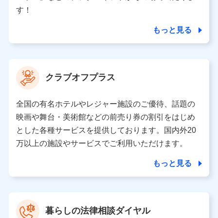
個人情報の第三者提供について
す！
当社ではご本人の同意がある場合または法令に基づく場
合を除き、第三者に提供いたしません。
もっと見る
業務の委託
当社は利用目的の達成に必要な範囲内において個人情報
クラブオフプラス
の取り扱いの全部または一部を委託する場合がありま
す。
全国の有名ホテルやレジャー施設のご優待、話題の
個人データの共同利用
映画や舞台・美術館などの前売り券の割引をはじめ
とした各種サービスを提供しております。国内外20
当社は株式会社NTTドコモとの間で、以下のとおり個
人データを共同利用します。
万以上の施設やサービスでご利用いただけます。
【共同して利用される利用データの項目】
もっと見る
当社又は株式会社NTTドコモがサービス提供等を通じて
取得した、以下の情報などの個人データ
基本情報
氏名、電話番号、メールアドレス、お客さまの識別子、属
暮らしの法律相談ダイヤル
性、連絡先、dポイントサービスのご利用に関する情報。例