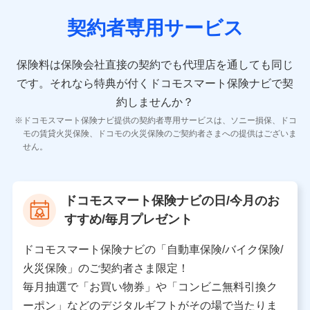
契約者専用サービス
10.受託業務の 個人情報
受託業務の遂行およびこれらに準ずる業務の遂行のため
保険料は保険会社直接の契約でも代理店を通しても同じ
です。
それなら特典が付くドコモスマート保険ナビで契
11.マイカー通勤管理クラウド並びに法人向けASPサー
ビスに関してのお問い合わせ情報
約しませんか？
各種お問い合わせに対応するため
ドコモスマート保険ナビ提供の契約者専用サービスは、ソニー損保、ドコ
当社のサービスに関する情報提供や、皆様に有用なお知らせ
モの賃貸火災保険、ドコモの火災保険のご契約者さまへの提供はございま
をお送りするため
せん。
アンケートの送付のため
当社のサービスや媒体の運営改善に必要なデータを解析し、
分析するため
当社の対応品質向上やお問い合わせ内容の正確な把握のため
ドコモスマート保険ナビの日/今月のお
個人情報保護管理者の職名、連絡先
すすめ/毎月プレゼント
株式会社ドコモ・インシュアランス 営業部長
〒103-0013 東京都中央区日本橋人形町2-14-10 アー
ドコモスマート保険ナビの「自動車保険/バイク保険/
バンネット日本橋ビル 3F
火災保険」のご契約者さま限定！
株式会社ドコモ・インシュアランス
毎月抽選で「お買い物券」や「コンビニ無料引換ク
ーポン」などのデジタルギフトがその場で当たりま