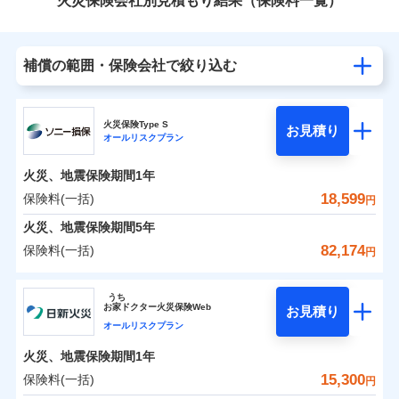
火災保険会社別見積もり結果（保険料一覧）
補償の範囲・保険会社で絞り込む
火災保険Type S
お見積り
オールリスクプラン
火災、地震保険期間
1年
18,599
保険料(一括)
円
火災、地震保険期間
5年
82,174
保険料(一括)
円
ソニー損害保険株式会社
うち
お
家
ドクター火災保険Web
お見積り
ソニー損害保険株式会社のおすすめポイント
オールリスクプラン
火災、地震保険期間
1年
保険料（一括）内訳
01
POINT
15,300
保険料(一括)
円