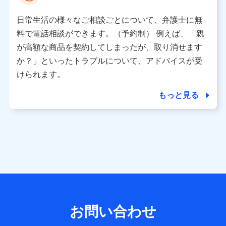
として、dポイントカード番号、性別、年齢、家族構成、住
所、dポイント残高、dポイント利用履歴などが含まれます。
日常生活の様々なご相談ごとについて、弁護士に無
利用情報
料で電話相談ができます。（予約制） 例えば、「親
当社又は株式会社NTTドコモが提供する各種サービスなどの
ご契約・ご利用などに関する情報。例として、当社又は株式
が高額な商品を契約してしまったが、取り消せます
会社NTTドコモが提供する各種サービスのご契約状態・ご利
か？」といったトラブルについて、アドバイスが受
用履歴インターネット利用時の行動に関する情報、アプリケ
ーション利用時の行動に関する情報、購入されたサービスや
けられます。
商品の名称・購入場所・決済に関する情報、アンケートの回
答に関する情報などが含まれます。
もっと見る
保険関連サービス情報
当社又は株式会社NTTドコモが提供する保険関連サービスに
関して取得し、又は保有する情報。例として、見積請求受付
時、資料請求受付時又はユーザー登録受付時に提供いただい
た情報（氏名、住所、生年月日、性別、保険契約者と被保険
者の関係、保険加入の目的、保険商品の内容、保険料、保険
料のお支払方法、車のメーカーや走行距離などの情報、建物
の構造や築年数などの情報、ペットの種類や年齢など）及び
お客様との応対記録 （お客様に提示した比較見積の試算結
果情報、メールマガジンを提供した際のメール内容や送信履
歴の情報及び保険の更改案内等を提供した際のメール内容や
送信履歴などの情報）が含まれます。
お問い合わせ
保険契約情報