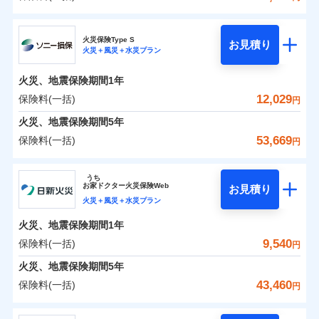
イチオシ
02
POINT
補償の範囲
？
0
03
8,267
3,300
POINT
建物
円
円
円
日新火災海上保険株式会社
まさかのときも安心！全国の優良工務店とタッグを
火災保険Type S
お見積り
火災＋風災＋水災プラン
0
4,315
990
日新火災海上保険株式会社のおすすめポイント
家財
円
組み、「高品質な修理」と「保険金のお支払」をワ
円
円
火災
風災・雹（ひょ
落雷
う）災、雪災
ンセットで提供する火災保険です。
火災、地震保険期間
1年
保険料（一括）内訳
01
破裂・爆発
POINT
お客さまのニーズから補償を考え、設計することで
12,029
保険料(一括)
円
合理的な保険料を実現することができます。さらに
水災
盗難
火災 1年
地震 1年
火災、地震保険期間
5年
水濡れ
各種割引が充実！
※1
騒擾（じょう）
53,669
保険料(一括)
円
大切な住まいを守るための各種サポート機能をご用
外部からの落下・
破損・汚損
イチオシ
02
POINT
0
5,920
3,300
建物
円
円
円
飛来・衝突
意、住宅トラブル応急サービス「すまいのサポート
ソニー損害保険株式会社
うち
24」、住まいをメンテナンスする際の無料の「リフ
ソニー損保の新ネット火災保険は、補償の組合せが自
お
家
ドクター火災保険Web
お見積り
0
ォーム相談サービス」、「長期優良住宅の維持保全
3,300
990
ソニー損害保険株式会社のおすすめポイント
家財
円
由だから、必要な補償に絞って選べます。
円
円
火災＋風災＋水災プラン
サポートサービス」をご提供します。
しかも「地震上乗せ特約（全半損時のみ）」で、地震
火災、地震保険期間
1年
保険料（一括）内訳
01
POINT
の被害にも火災保険の保険金額に対して最大100％で備
お家ドクター火災保険Web（すまいの保険）のお見
9,540
保険料(一括)
円
えられます（一部損は対象外）。
積もり・お申込みはネットで完結！
火災 1年
地震 1年
火災、地震保険期間
5年
上半期
新規契約数ランキング
43,460
保険料(一括)
円
イチオシ
02
POINT
補償の範囲
補償の範囲
？
0
03
4,754
3,300
？
03
POINT
建物
円
POINT
円
円
当社火災保険新規契約者数より算出[
年
月]（ドコモスマート保険
日新火災海上保険株式会社
ナビ調べ）