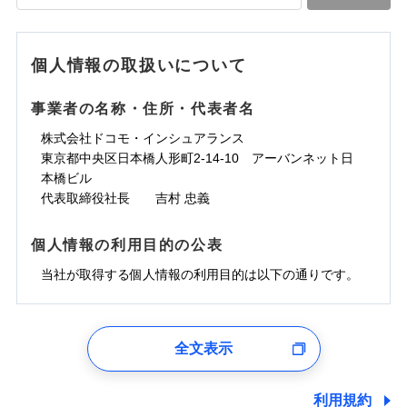
落雷
う）災、雪災
水道管修理費用
水道管修理費用
※4
対面
破裂・爆発
地震火災費用
水災
地震火災費用
盗難
※5
ランキングをもっと見る
ランキングをもっと見る
水濡れ
始期日
2025/10/01
※1
水災
盗難
騒擾（じょう）
個人情報の取扱いについて
適用される割引
建築年割引
その他付帯される
水濡れ
外部からの落下・
破損・汚損
修理付帯費用
※1
費用の補償
騒擾（じょう）
飛来・衝突
※1水災料率は最低リスク区分を適用
外部からの落下・
破損・汚損
事業者の名称・住所・代表者名
付帯サービス
住まいの緊急かけつけサービス
説明事項
※2雑危険（盗難を除く）および破汚
飛来・衝突
損において、自己負担額5万円
インターネット割引
株式会社ドコモ・インシュアランス
適用される割引
指定工務店割引
クレジットカード
東京都中央区日本橋人形町2-14-10 アーバンネット日
募集文書番号
建築年割引
コンビニ払い
補償内容
補償内容
本橋ビル
払込方法
口座振替
代表取締役社長 吉村 忠義
その他条件
指定工務店特約
※6
銀行振込
上半期
新規契約数ランキング
免責金額（自己負
免責金額（自己負
免責金額なし
免責金額なし
個人情報の利用目的の公表
※1
担額）
担額）
すまいのサポート24
補償内容
一括払
当社火災保険新規契約者数より算出[
当社が取得する個人情報の利用目的は以下の通りです。
年
月]（ドコモスマート保険
リフォーム相談サービス
支払方法
年払い
付帯サービス
臨時費用
ナビ調べ）
臨時費用
ドコモスマート保険ナビ編集部の評価
長期優良住宅の維持保全サポートサー
月払い
損害防止費用
免責金額（自己負
ビス
損害防止費用
1.見積請求受付時、資料請求受付時、ユーザー登録受
免責金額なし
担額）
残存物取片づけ費用
残存物取片づけ費用
付時
付帯される費用の
付帯される費用保
ネット申込
ソニー損保の新ネット火災保険は、補償の組合せが
全文表示
補償
クレジットカード
険金
失火見舞費用
失火見舞費用
※2
申込方法
郵送
ユーザー登録受付および、管理のため
自由だから、必要な補償に絞って選べます。
臨時費用
コンビニ払い
水道管修理費用
水道管修理費用
郵便、電話、およびＥメール等により、当社と取引のあるも
※3
対面
払込方法
しかも、「地震上乗せ特約（全半損時のみ）」で、
損害防止費用
しくは委託を受けている保険会社・提携会社の保険その他に
口座振替
利用規約
地震火災費用
地震火災費用
※4