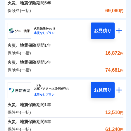
火災 1年
地震 1年
火災、地震保険期間
5年
69,060
保険料(一括)
円
0
9,103
3,300
建物
円
円
円
日新火災海上保険株式会社
火災保険Type S
お見積り
水災なしプラン
0
5,206
990
日新火災海上保険株式会社のおすすめポイント
家財
円
円
円
火災、地震保険期間
1年
保険料（一括）内訳
01
POINT
16,872
保険料(一括)
円
火災 1年
地震 1年
火災、地震保険期間
5年
74,681
保険料(一括)
円
イチオシ
02
POINT
0
6,600
3,300
建物
円
円
円
ソニー損害保険株式会社
うち
ソニー損保の新ネット火災保険は、補償の組合せが自
お
家
ドクター火災保険Web
お見積り
0
4,410
990
ソニー損害保険株式会社のおすすめポイント
家財
円
由だから、必要な補償に絞って選べます。
円
円
水災なしプラン
しかも「地震上乗せ特約（全半損時のみ）」で、地震
火災、地震保険期間
1年
保険料（一括）内訳
01
POINT
の被害にも火災保険の保険金額に対して最大100％で備
13,510
保険料(一括)
円
えられます（一部損は対象外）。
火災 1年
地震 1年
火災、地震保険期間
5年
61,240
保険料(一括)
円