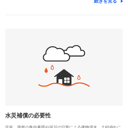
続きを見る
株式会社アシロ少額短期保険
日新火災海上保険株式会社で
(https://kailash.co.jp/)
お見積もり
SBIいきいき少額短期保険会社 (https://www.i-
sedai.com/)
見積もりや保険会社とのご契約に先立ち、当社が提供する
SBIペット少額短期保険株式会社
ドコモスマート保険ナビの利用規約と個人情報の取扱いに
(https://www.sbipet-ssi.co.jp/)
同意いただく必要があります。詳細について、以下をご確
SBIリスタ少額短期保険会社
認ください。
(https://www.jishin.co.jp/)
スマートプラス少額短期保険株式会社
ドコモスマート保険ナビサービス利用規約
（https://www.smartplus-insurance.com/）
当社による個人情報の取扱いについて（プライバシー
チューリッヒ少額短期保険株式会社
ポリシー）
(https://www.zurichssi.co.jp/)
Tokio Marine X少額短期保険株式会社
(https://www.tokiomarine-x.co.jp/)
ペットメディカルサポート株式会社
(https://pshoken.co.jp/)
リトルファミリー少額短期保険株式会社
(https://www.littlefamily-ssi.com/)
水災補償の必要性
2.共同募集を行う代理店から受領する個人情報
近年、突然の集中豪雨や河川の氾濫による建物浸水、土砂崩れに