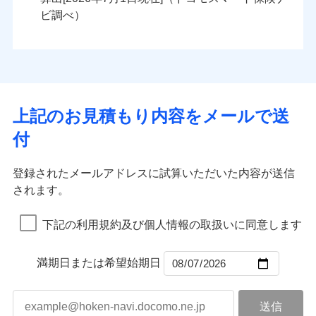
火災
風災・雹（ひょ
火災
風災・雹（ひょ
残存物取片づけ費用
付帯される費用の
落雷
う）災、雪災
ンセットで提供する火災保険です。
落雷
う）災、雪災
ビ調べ）
補償
失火見舞費用
破裂・爆発
破裂・爆発
お客さまのニーズから補償を考え、設計することで
水道管修理費用
合理的な保険料を実現することができます。さらに
水災
地震火災費用
盗難
水災
盗難
ランキングをもっと見る
ランキングをもっと見る
水濡れ
水濡れ
各種割引が充実！
※1
騒擾（じょう）
騒擾（じょう）
適用される割引
建築年割引
大切な住まいを守るための各種サポート機能をご用
外部からの落下・
破損・汚損
外部からの落下・
破損・汚損
イチオシ
02
POINT
飛来・衝突
飛来・衝突
意、住宅トラブル応急サービス「すまいのサポート
上記のお見積もり内容をメールで送
付帯サービス
住まいの緊急かけつけサービス
24」、住まいをメンテナンスする際の無料の「リフ
火災、自然災害、盗難などトータルでカバーし、大
付
ォーム相談サービス」、「長期優良住宅の維持保全
切な住まいをお守りします！
クレジットカード
サポートサービス」をご提供します。
水まわりトラブル、カギ開け対応など「住まいのア
コンビニ払い
補償内容
補償内容
登録されたメールアドレスに試算いただいた内容が送信
払込方法
お家ドクター火災保険Web（すまいの保険）のお見
シスタンスサービス」が無料付帯
口座振替
されます。
積もり・お申込みはネットで完結！
補償の対象やお客さまの状況に応じたさまざまな割
銀行振込
上半期
新規契約数ランキング
上半期
新規契約数ランキング
免責金額（自己負
免責金額（自己負
引をご用意！
免責金額なし
免責金額なし
※1
※2
下記の利用規約及び個人情報の取扱いに同意します
担額）
担額）
一括払
補償の範囲
？
03
POINT
当社火災保険新規契約者数より算出[
年
月]（ドコモスマート保険
当社火災保険新規契約者数より算出[
年
月]（ドコモスマート保険
支払方法
年払い
ナビ調べ）
臨時費用
ナビ調べ）
臨時費用
補償の範囲
？
03
満期日または希望始期日
POINT
月払い
損害防止費用
損害防止費用
火災
風災・雹（ひょ
残存物取片づけ費用
残存物取片づけ費用
付帯される費用の
付帯される費用保
ネット申込
落雷
う）災、雪災
補償
険金
失火見舞費用
失火見舞費用
※3
火災
風災・雹（ひょ
申込方法
破裂・爆発
郵送