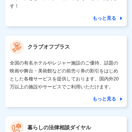
個人情報の第三者提供について
す！
当社ではご本人の同意がある場合または法令に基づく場
合を除き、第三者に提供いたしません。
もっと見る
業務の委託
当社は利用目的の達成に必要な範囲内において個人情報
クラブオフプラス
の取り扱いの全部または一部を委託する場合がありま
す。
全国の有名ホテルやレジャー施設のご優待、話題の
個人データの共同利用
映画や舞台・美術館などの前売り券の割引をはじめ
とした各種サービスを提供しております。国内外20
当社は株式会社NTTドコモとの間で、以下のとおり個
人データを共同利用します。
万以上の施設やサービスでご利用いただけます。
【共同して利用される利用データの項目】
もっと見る
当社又は株式会社NTTドコモがサービス提供等を通じて
取得した、以下の情報などの個人データ
基本情報
氏名、電話番号、メールアドレス、お客さまの識別子、属
暮らしの法律相談ダイヤル
性、連絡先、dポイントサービスのご利用に関する情報。例