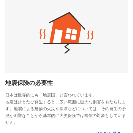
seimei.co.jp）
「リフォーム相談サービス」、「長期優良住宅の維持
チューリッヒ生命保険株式会社
保全サポートサービス」をご提供しています。
（https://www.zurichlife.co.jp/）
東京海上日動あんしん生命保険株式会社
チューリッヒ保険会社で
ドコモスマート保険ナビ編集部の評価
（https://www.tmn-anshin.co.jp/）
お見積もり
なないろ生命保険株式会社
（https://www.nanairolife.co.jp/）
チューリッヒ保険会社の
日新火災海上保険株式会社で
全国の優良工務店とタッグを組み、「高品質な修理」
日本生命保険相互会社
詳細を見る
お見積もり
と「保険金のお支払」をワンセットで提供する火災保
（https://www.nissay.co.jp）
険です。補償の選択は自由自在で、お申込みはPC・ス
はなさく生命保険株式会社
マホで24時間受付可能です。住宅トラブル応急サービ
見積もりや保険会社とのご契約に先立ち、当社が提供する
見積もりや保険会社とのご契約に先立ち、当社が提供する
（https://www.life8739.co.jp/）
ドコモスマート保険ナビの利用規約と個人情報の取扱いに
ス「すまいのサポート24」は水まわり、玄関カギの紛
ドコモスマート保険ナビの利用規約と個人情報の取扱いに
マニュライフ生命保険株式会社
同意いただく必要があります。詳細について、以下をご確
失、ハチの巣駆除等の住宅トラブルに対応していま
同意いただく必要があります。詳細について、以下をご確
（https://www.manulife.co.jp/）
地震保険の必要性
認ください。
認ください。
す。さらに大切な住まいを守るための各種サポート機
三井住友海上あいおい生命保険株式会社
ドコモスマート保険ナビサービス利用規約
能をご用意。住まいをメンテナンスする際の無料の
（https://www.msa-life.co.jp/）
ドコモスマート保険ナビサービス利用規約
日本は世界的にも「地震国」と言われています。
メットライフ生命株式会社
当社による個人情報の取扱いについて（プライバシー
「リフォーム相談サービス」、「長期優良住宅の維持
当社による個人情報の取扱いについて（プライバシー
地震はひとたび発生すると、広い範囲に巨大な損害をもたらしま
(https://www.metlife.co.jp/)
ポリシー）
保全サポートサービス」をご提供しています。
ポリシー）
す。地震による建物の火災や損壊などについては、その発生の予
メディケア生命保険株式会社
測が困難なことから基本的に火災保険では補償の対象としていま
（https://www.medicarelife.com/）
せん。
■少額短期保険