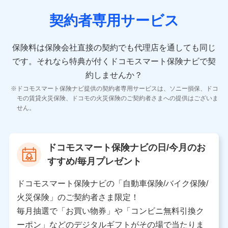
契約者専用サービス
10.受託業務の 個人情報
受託業務の遂行およびこれらに準ずる業務の遂行のため
保険料は保険会社直接の契約でも代理店を通しても同じ
です。
それなら特典が付くドコモスマート保険ナビで契
11.マイカー通勤管理クラウド並びに法人向けASPサー
ビスに関してのお問い合わせ情報
約しませんか？
各種お問い合わせに対応するため
ドコモスマート保険ナビ提供の契約者専用サービスは、ソニー損保、ドコ
当社のサービスに関する情報提供や、皆様に有用なお知らせ
モの賃貸火災保険、ドコモの火災保険のご契約者さまへの提供はございま
をお送りするため
せん。
アンケートの送付のため
当社のサービスや媒体の運営改善に必要なデータを解析し、
分析するため
当社の対応品質向上やお問い合わせ内容の正確な把握のため
ドコモスマート保険ナビの日/今月のお
個人情報保護管理者の職名、連絡先
すすめ/毎月プレゼント
株式会社ドコモ・インシュアランス 営業部長
〒103-0013 東京都中央区日本橋人形町2-14-10 アー
ドコモスマート保険ナビの「自動車保険/バイク保険/
バンネット日本橋ビル 3F
火災保険」のご契約者さま限定！
株式会社ドコモ・インシュアランス
毎月抽選で「お買い物券」や「コンビニ無料引換ク
ーポン」などのデジタルギフトがその場で当たりま