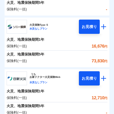
火災 1年
地震 1年
火災、地震保険期間
5年
-
保険料(一括)
0
9,377
3,300
建物
円
円
円
日新火災海上保険株式会社
火災保険Type S
お見積り
水災なしプラン
0
4,736
990
日新火災海上保険株式会社のおすすめポイント
家財
円
円
円
火災、地震保険期間
1年
保険料（一括）内訳
01
POINT
16,676
保険料(一括)
円
火災 1年
地震 1年
火災、地震保険期間
5年
73,830
保険料(一括)
円
イチオシ
02
POINT
-
6,210
3,300
建物
円
円
ソニー損害保険株式会社
うち
ソニー損保の新ネット火災保険は、補償の組合せが自
お
家
ドクター火災保険Web
お見積り
-
3,930
990
ソニー損害保険株式会社のおすすめポイント
家財
由だから、必要な補償に絞って選べます。
円
円
水災なしプラン
しかも「地震上乗せ特約（全半損時のみ）」で、地震
火災、地震保険期間
1年
保険料（一括）内訳
01
POINT
の被害にも火災保険の保険金額に対して最大100％で備
12,710
保険料(一括)
円
えられます（一部損は対象外）。
火災 1年
地震 1年
火災、地震保険期間
5年
-
保険料(一括)