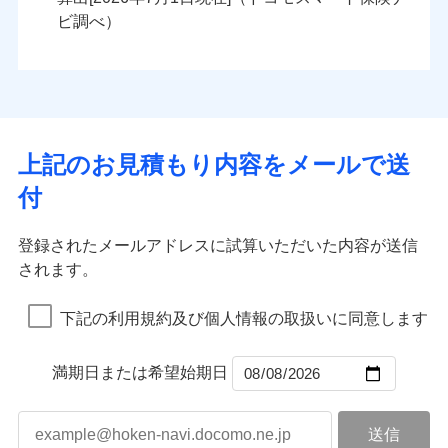
火災
風災・雹（ひょ
火災
風災・雹（ひょ
残存物取片づけ費用
付帯される費用の
落雷
う）災、雪災
ンセットで提供する火災保険です。
落雷
う）災、雪災
ビ調べ）
補償
失火見舞費用
破裂・爆発
破裂・爆発
お客さまのニーズから補償を考え、設計することで
水道管修理費用
合理的な保険料を実現することができます。さらに
水災
地震火災費用
盗難
水災
盗難
ランキングをもっと見る
ランキングをもっと見る
水濡れ
水濡れ
各種割引が充実！
※1
騒擾（じょう）
騒擾（じょう）
適用される割引
建築年割引
大切な住まいを守るための各種サポート機能をご用
外部からの落下・
破損・汚損
外部からの落下・
破損・汚損
イチオシ
02
POINT
飛来・衝突
飛来・衝突
意、住宅トラブル応急サービス「すまいのサポート
上記のお見積もり内容をメールで送
付帯サービス
住まいの緊急かけつけサービス
24」、住まいをメンテナンスする際の無料の「リフ
火災、自然災害、盗難などトータルでカバーし、大
付
ォーム相談サービス」、「長期優良住宅の維持保全
切な住まいをお守りします！
クレジットカード
サポートサービス」をご提供します。
水まわりトラブル、カギ開け対応など「住まいのア
コンビニ払い
補償内容
補償内容
登録されたメールアドレスに試算いただいた内容が送信
払込方法
お家ドクター火災保険Web（すまいの保険）のお見
シスタンスサービス」が無料付帯
口座振替
されます。
積もり・お申込みはネットで完結！
補償の対象やお客さまの状況に応じたさまざまな割
銀行振込
上半期
新規契約数ランキング
上半期
新規契約数ランキング
免責金額（自己負
免責金額（自己負
引をご用意！
免責金額なし
免責金額なし
※1
※2
下記の利用規約及び個人情報の取扱いに同意します
担額）
担額）
一括払
補償の範囲
？
03
POINT
当社火災保険新規契約者数より算出[
年
月]（ドコモスマート保険
当社火災保険新規契約者数より算出[
年
月]（ドコモスマート保険
支払方法
年払い
ナビ調べ）
臨時費用
ナビ調べ）
臨時費用
補償の範囲
？
03
満期日または希望始期日
POINT
月払い
損害防止費用
損害防止費用
火災
風災・雹（ひょ
残存物取片づけ費用
残存物取片づけ費用
付帯される費用の
付帯される費用保
ネット申込
落雷
う）災、雪災
補償
険金
失火見舞費用
失火見舞費用
※3
火災
風災・雹（ひょ
申込方法
破裂・爆発
郵送