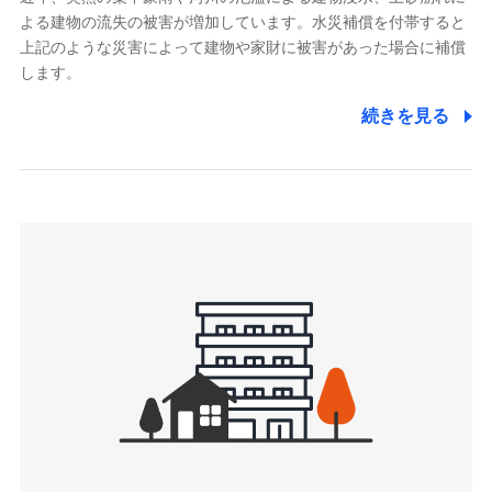
よる建物の流失の被害が増加しています。水災補償を付帯すると
郵便、電話、およびＥメール等により、当社と取引のあるも
しくは委託を受けている保険会社・提携会社の保険その他に
上記のような災害によって建物や家財に被害があった場合に補償
関する情報を提供し、金融商品等の契約を勧奨するため、ま
します。
た維持管理等の委託業務遂行のため、またそれらに付帯、関
連する当社および提携会社のサービスを案内、提供するため
続きを見る
（なお、当社は複数の保険会社と取引があり、取得した個人
情報を取引のある他の保険会社の商品・サービスをご提案す
るために利用させていただくことがあります。）
上記に係る連絡・手続き・管理等付帯業務を行うため
3.セミナー募集サイトから取得した個人情報
各種セミナーの案内、開催のため
上記に係る連絡・手続き・管理等付帯業務を行うため
4.家族・友達紹介にて取得した個人情報
被紹介者への連絡、及び当社と取引のあるもしくは委託を受
けている保険会社・提携会社の保険その他に関する情報を提
供し、金融商品等の契約を勧奨するため
アンケートやキャンペーン等の実施のため
上記に係る連絡・手続き・管理等付帯業務を行うため