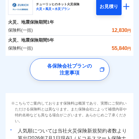
まさかのときも安心！全国の優良工務店とタッグを
チューリッヒのネット火災保険
お見積り
火災＋風災＋水災プラン
0
2,507
990
日新火災海上保険株式会社のおすすめポイント
家財
円
組み、「高品質な修理」と「保険金のお支払」をワ
円
円
火災
風災・雹（ひょ
火災
風災・雹（ひょ
落雷
う）災、雪災
ンセットで提供する火災保険です。
落雷
う）災、雪災
火災、地震保険期間
1年
保険料（一括）内訳
01
破裂・爆発
POINT
破裂・爆発
お客さまのニーズから補償を考え、設計することで
12,830
保険料(一括)
円
合理的な保険料を実現することができます。さらに
水災
盗難
水災
盗難
火災 1年
地震 1年
火災、地震保険期間
5年
ランキングをもっと見る
水濡れ
水濡れ
各種割引が充実！
※1
騒擾（じょう）
騒擾（じょう）
55,840
保険料(一括)
円
大切な住まいを守るための各種サポート機能をご用
外部からの落下・
破損・汚損
外部からの落下・
破損・汚損
イチオシ
02
POINT
-
2,040
3,300
建物
円
円
飛来・衝突
飛来・衝突
意、住宅トラブル応急サービス「すまいのサポート
チューリッヒ保険会社
各保険会社プランの
24」、住まいをメンテナンスする際の無料の「リフ
ソニー損保の新ネット火災保険は、補償の組合せが自
注意事項
-
ォーム相談サービス」、「長期優良住宅の維持保全
2,250
990
チューリッヒ保険会社のおすすめポイント
家財
由だから、必要な補償に絞って選べます。
円
円
サポートサービス」をご提供します。
しかも「地震上乗せ特約（全半損時のみ）」で、地震
保険料（一括）内訳
01
補償内容
POINT
の被害にも火災保険の保険金額に対して最大100％で備
お家ドクター火災保険Web（すまいの保険）のお見
えられます（一部損は対象外）。
積もり・お申込みはネットで完結！
火災 1年
地震 1年
上半期
新規契約数ランキング
こちらでご案内しております保険料は概算であり、実際にご契約い
上半期
新規契約数ランキング
免責金額（自己負
免責金額なし
ただける保険料とは異なります。また保険会社によって補償内容や
※2
担額）
特約名称なども異なる場合がございます。あらかじめご了承くださ
イチオシ
02
POINT
補償の範囲
補償の範囲
？
0
03
6,500
3,300
？
03
POINT
建物
円
POINT
円
円
当社火災保険新規契約者数より算出[
年
月]（ドコモスマート保険
当社火災保険新規契約者数より算出[
年
月]（ドコモスマート保険
い。
ナビ調べ）
臨時費用
ナビ調べ）
まさかのときも安心！全国の優良工務店とタッグを
人気順については当社
新規契約者数より
損害防止費用
0
2,040
990
家財
円
組み、「高品質な修理」と「保険金のお支払」をワ
円
円
算出[
年
月
日現在]（ドコモスマート保険ナ