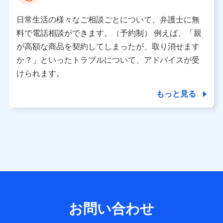
として、dポイントカード番号、性別、年齢、家族構成、住
所、dポイント残高、dポイント利用履歴などが含まれます。
日常生活の様々なご相談ごとについて、弁護士に無
利用情報
料で電話相談ができます。（予約制） 例えば、「親
当社又は株式会社NTTドコモが提供する各種サービスなどの
ご契約・ご利用などに関する情報。例として、当社又は株式
が高額な商品を契約してしまったが、取り消せます
会社NTTドコモが提供する各種サービスのご契約状態・ご利
か？」といったトラブルについて、アドバイスが受
用履歴インターネット利用時の行動に関する情報、アプリケ
ーション利用時の行動に関する情報、購入されたサービスや
けられます。
商品の名称・購入場所・決済に関する情報、アンケートの回
答に関する情報などが含まれます。
もっと見る
保険関連サービス情報
当社又は株式会社NTTドコモが提供する保険関連サービスに
関して取得し、又は保有する情報。例として、見積請求受付
時、資料請求受付時又はユーザー登録受付時に提供いただい
た情報（氏名、住所、生年月日、性別、保険契約者と被保険
者の関係、保険加入の目的、保険商品の内容、保険料、保険
料のお支払方法、車のメーカーや走行距離などの情報、建物
の構造や築年数などの情報、ペットの種類や年齢など）及び
お客様との応対記録 （お客様に提示した比較見積の試算結
果情報、メールマガジンを提供した際のメール内容や送信履
歴の情報及び保険の更改案内等を提供した際のメール内容や
送信履歴などの情報）が含まれます。
お問い合わせ
保険契約情報