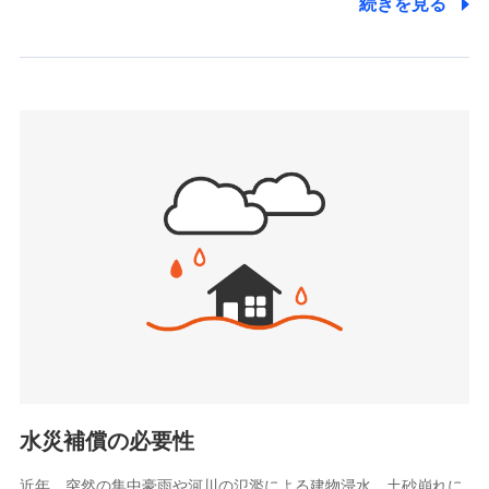
続きを見る
株式会社アシロ少額短期保険
日新火災海上保険株式会社で
(https://kailash.co.jp/)
お見積もり
SBIいきいき少額短期保険会社 (https://www.i-
sedai.com/)
見積もりや保険会社とのご契約に先立ち、当社が提供する
SBIペット少額短期保険株式会社
ドコモスマート保険ナビの利用規約と個人情報の取扱いに
(https://www.sbipet-ssi.co.jp/)
同意いただく必要があります。詳細について、以下をご確
SBIリスタ少額短期保険会社
認ください。
(https://www.jishin.co.jp/)
スマートプラス少額短期保険株式会社
ドコモスマート保険ナビサービス利用規約
（https://www.smartplus-insurance.com/）
当社による個人情報の取扱いについて（プライバシー
チューリッヒ少額短期保険株式会社
ポリシー）
(https://www.zurichssi.co.jp/)
Tokio Marine X少額短期保険株式会社
(https://www.tokiomarine-x.co.jp/)
ペットメディカルサポート株式会社
(https://pshoken.co.jp/)
リトルファミリー少額短期保険株式会社
(https://www.littlefamily-ssi.com/)
水災補償の必要性
2.共同募集を行う代理店から受領する個人情報
近年、突然の集中豪雨や河川の氾濫による建物浸水、土砂崩れに