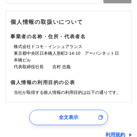
落雷
う）災、雪災
水道管修理費用
水道管修理費用
※4
対面
破裂・爆発
地震火災費用
水災
地震火災費用
盗難
※5
ランキングをもっと見る
ランキングをもっと見る
水濡れ
始期日
2025/10/01
※1
水災
盗難
騒擾（じょう）
個人情報の取扱いについて
適用される割引
建築年割引
その他付帯される
水濡れ
外部からの落下・
破損・汚損
修理付帯費用
※1
費用の補償
騒擾（じょう）
飛来・衝突
※1水災料率は最低リスク区分を適用
外部からの落下・
破損・汚損
事業者の名称・住所・代表者名
付帯サービス
住まいの緊急かけつけサービス
説明事項
※2雑危険（盗難を除く）および破汚
飛来・衝突
損において、自己負担額5万円
インターネット割引
株式会社ドコモ・インシュアランス
適用される割引
指定工務店割引
クレジットカード
東京都中央区日本橋人形町2-14-10 アーバンネット日
募集文書番号
建築年割引
コンビニ払い
補償内容
補償内容
本橋ビル
払込方法
口座振替
代表取締役社長 吉村 忠義
その他条件
指定工務店特約
※6
銀行振込
上半期
新規契約数ランキング
免責金額（自己負
免責金額（自己負
免責金額なし
免責金額なし
個人情報の利用目的の公表
※1
担額）
担額）
すまいのサポート24
補償内容
一括払
当社火災保険新規契約者数より算出[
当社が取得する個人情報の利用目的は以下の通りです。
年
月]（ドコモスマート保険
リフォーム相談サービス
支払方法
年払い
付帯サービス
臨時費用
ナビ調べ）
臨時費用
ドコモスマート保険ナビ編集部の評価
長期優良住宅の維持保全サポートサー
月払い
損害防止費用
免責金額（自己負
ビス
損害防止費用
1.見積請求受付時、資料請求受付時、ユーザー登録受
免責金額なし
担額）
残存物取片づけ費用
残存物取片づけ費用
付時
付帯される費用の
付帯される費用保
ネット申込
ソニー損保の新ネット火災保険は、補償の組合せが
全文表示
補償
クレジットカード
険金
失火見舞費用
失火見舞費用
※2
申込方法
郵送
ユーザー登録受付および、管理のため
自由だから、必要な補償に絞って選べます。
臨時費用
コンビニ払い
水道管修理費用
水道管修理費用
郵便、電話、およびＥメール等により、当社と取引のあるも
※3
対面
払込方法
しかも、「地震上乗せ特約（全半損時のみ）」で、
損害防止費用
しくは委託を受けている保険会社・提携会社の保険その他に
口座振替
利用規約
地震火災費用
地震火災費用
※4