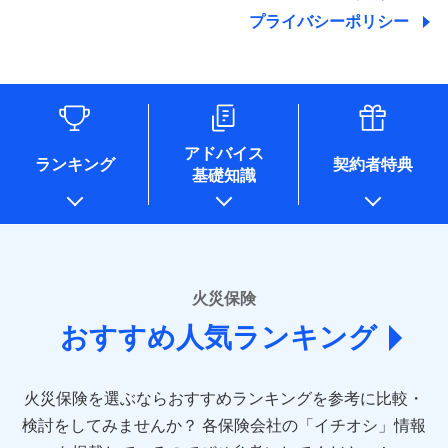
地震の被害にも最大100％で備えられます。
ランキングをもっと見る
関する情報を提供し、金融商品等の契約を勧奨するため、ま
残存物取片づけ費用
付帯される費用保
銀行振込
始期日
2025/10/01
プライバシーポリシー
た維持管理等の委託業務遂行のため、またそれらに付帯、関
険金
失火見舞費用
適用される割引
建築年割引
その他付帯される
連する当社および提携会社のサービスを案内、提供するため
修理付帯費用
費用の補償
水道管修理費用
一括払
※1雑危険（盗難を除く）および破汚
（なお、当社は複数の保険会社と取引があり、取得した個人
説明事項
付帯サービス
住まいの緊急かけつけサービス
地震火災費用
支払方法
損において、自己負担額5万円
年払い
情報を取引のある他の保険会社の商品・サービスをご提案す
インターネット割引
るために利用させていただくことがあります。）
月払い
ソニー損害保険株式会社で
各種セミナーの開催のため
適用される割引
指定工務店割引
保険証券の不発行に関する特約（500
クレジットカード
募集文書番号
適用される割引
お見積もり
コンサルティングサービスの実施のため
円）
建築年割引
コンビニ払い
ネット申込
アドバイス
補償内容
アンケートやキャンペーン等の実施のため
払込方法
ランキング
契約者特典
口座振替
申込方法
郵送
基礎知識
上記に係る案内・手続き・管理等付帯業務を行うため
その他条件
住まいのアシスタンスサービス
※2
その他条件
指定工務店特約
※5
見積もりや保険会社とのご契約に先立ち、当社が提供する
銀行振込
対面
* 当社が委託を受けている保険会社の情報は、保険会社
免責金額（自己負
ドコモスマート保険ナビの利用規約と個人情報の取扱いに
のホームページに掲載しておりますので、ご確認くださ
免責金額なし
WEB見積もり+メールアドレス登録後
担額）
すまいのサポート24
同意いただく必要があります。詳細について、以下をご確
一括払
始期日
2024/10/01
い。
から4営業日+1日以降、お客さまが決
備考
認ください。
リフォーム相談サービス
ドコモスマート保険ナビ編集部の評価
支払方法
年払い
付帯サービス
済した時点で保険のお申し込みと完了
臨時費用
長期優良住宅の維持保全サポートサー
※1損害割合が30%未満の場合は定率
■損害保険
ドコモスマート保険ナビサービス利用規約
となります。
月払い
火災保険
ビス
損害防止費用
払、水災料率は最低リスク区分を適用
あいおいニッセイ同和損害保険株式会社
当社による個人情報の取扱いについて（プライバシー
ソニー損保の新ネット火災保険は、補償の組合せが
※2破損・汚損、水ぬれは自己負担額
残存物取片づけ費用
付帯される費用保
おすすめ人気ランキング
(https://www.aioinissaydowa.co.jp/)
ネット申込
クレジットカード
ポリシー）
※3
自由だから、必要な補償に絞って選べます。
5万円 建物が築15年以上または建築
クレジットカード
険金
失火見舞費用
アクサ損害保険株式会社 (https://www.axa-
※2
申込方法
郵送
コンビニ払い
年不明の場合、風災・雹（ひょう）
しかも、「地震上乗せ特約（全半損時のみ）」で、
払込方法
コンビニ払い
direct.co.jp/)
水道管修理費用
※3
災・雪災の自己負担額は5万円
対面
口座振替
払込方法
地震の被害にも最大100％で備えられます。
口座振替
火災保険を選ぶならおすすめランキングを参考に比較・
アニコム損害保険株式会社 (https://www.anicom-
※3失火見舞費用の取扱いはなし
地震火災費用
※4
銀行振込
説明事項
※4水道管修理費用の取扱いはなし
sompo.co.jp/)
銀行振込
検討をしてみませんか？
始期日
2025/10/01
各保険会社の「イチオシ」情報
（破損・汚損等危険補償特約で補償対
東京海上ダイレクト損害保険株式会社
その他付帯される