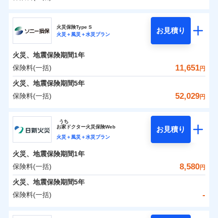
イチオシ
02
POINT
補償の範囲
？
0
03
8,541
3,300
POINT
建物
円
円
円
日新火災海上保険株式会社
まさかのときも安心！全国の優良工務店とタッグを
火災保険Type S
お見積り
火災＋風災＋水災プラン
0
3,845
990
日新火災海上保険株式会社のおすすめポイント
家財
円
組み、「高品質な修理」と「保険金のお支払」をワ
円
円
火災
風災・雹（ひょ
落雷
う）災、雪災
ンセットで提供する火災保険です。
火災、地震保険期間
1年
保険料（一括）内訳
01
破裂・爆発
POINT
お客さまのニーズから補償を考え、設計することで
11,651
保険料(一括)
円
合理的な保険料を実現することができます。さらに
水災
盗難
火災 1年
地震 1年
火災、地震保険期間
5年
水濡れ
各種割引が充実！
※1
騒擾（じょう）
52,029
保険料(一括)
円
大切な住まいを守るための各種サポート機能をご用
外部からの落下・
破損・汚損
イチオシ
02
POINT
-
5,630
3,300
建物
円
円
飛来・衝突
意、住宅トラブル応急サービス「すまいのサポート
ソニー損害保険株式会社
うち
24」、住まいをメンテナンスする際の無料の「リフ
ソニー損保の新ネット火災保険は、補償の組合せが自
お
家
ドクター火災保険Web
お見積り
-
ォーム相談サービス」、「長期優良住宅の維持保全
2,790
990
ソニー損害保険株式会社のおすすめポイント
家財
由だから、必要な補償に絞って選べます。
円
円
火災＋風災＋水災プラン
サポートサービス」をご提供します。
しかも「地震上乗せ特約（全半損時のみ）」で、地震
火災、地震保険期間
1年
保険料（一括）内訳
01
POINT
の被害にも火災保険の保険金額に対して最大100％で備
お家ドクター火災保険Web（すまいの保険）のお見
8,580
保険料(一括)
円
えられます（一部損は対象外）。
積もり・お申込みはネットで完結！
火災 1年
地震 1年
火災、地震保険期間
5年
上半期
新規契約数ランキング
-
保険料(一括)
イチオシ
02
POINT
補償の範囲
補償の範囲
？
0
03
4,854
3,300
？
03
POINT
建物
円
POINT
円
円
当社火災保険新規契約者数より算出[
年
月]（ドコモスマート保険
日新火災海上保険株式会社
ナビ調べ）