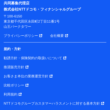
※ パーソナルデータダッシュボードの「第三者提供の
共同募集代理店
管理」の設定状態にかかわらず、共同利用する場合があ
株式会社NTTドコモ・フィナンシャルグループ
ります。
〒100-6150
※ dポイントクラブ会員ではないお客さま（2019年12
東京都千代田区永田町2丁目11番1号
月11日以降、一度もdポイントクラブ会員であったこと
山王パークタワー
がないお客さまに限る）に関する、2019年12月10日以
前に取得した個人データは、こちら の利用目的の範囲内
プライバシーポリシー
会社概要
に限って共同利用します。
規約・方針
当社は株式会社NTTドコモ・フィナンシャルグループ
との間で、以下のとおり個人データを共同利用しま
勧誘方針・保険契約の取扱いについて
す。
推奨販売方針
【共同して利用される利用データの項目】
当社または株式会社NTTドコモ・フィナンシャルグルー
お客さま本位の業務運営方針
プがサービス提供等を通じて取得した、以下の情報など
比較ポリシー
の個人データ
基本情報
利用規約
氏名、電話番号、メールアドレス、お客さまの識別子、属
NTTドコモグループカスタマーハラスメントに対する基本方針
性、連絡先、dポイントサービスのご利用に関する情報。例
として、dポイントカード番号、性別、年齢、家族構成、住