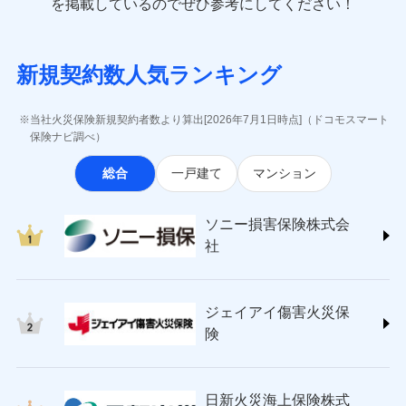
一括払
を掲載しているのでぜひ参考にしてください！
修理付帯費用
象となる場合があります。）
費用の補償
(https://www.e-design.net/)
一括払
説明事項
※1水災料率は最低リスク区分を適用
支払方法
年払い
※5地震火災費用の取扱いはなし
AIG損害保険株式会社
支払方法
年払い
※6火災・風災等の事故により建物に
月払い
ソニー損害保険株式会社で
インターネット割引
(https://www.aig.co.jp/sonpo)
月払い
募集文書番号
損害が生じたとき、日新火災がご案内
新規契約数人気ランキング
お見積もり
ＳＢＩ損害保険株式会社
適用される割引
指定工務店割引
する修理業者（指定工務店）が建物の
ネット申込
(https://www.sbisonpo.co.jp/)
修理を行います。
建築年割引
ネット申込
申込方法
郵送
ジェイアイ傷害火災保険株式会社
申込方法
郵送
当社火災保険新規契約者数より算出[2026年7月1日時点]（ドコモスマート
見積もりや保険会社とのご契約に先立ち、当社が提供する
対面
(https://www.jihoken.co.jp/)
募集文書番号
その他条件
指定工務店特約
保険ナビ調べ）
※5
対面
ドコモスマート保険ナビの利用規約と個人情報の取扱いに
ソニー損害保険株式会社
同意いただく必要があります。詳細について、以下をご確
始期日
2026/08/01
総合
一戸建て
マンション
(https://www.sonysonpo.co.jp/)
すまいのサポート24
認ください。
始期日
2024/10/01
ドコモスマート保険ナビ編集部の評価
損害保険ジャパン株式会社 (https://www.sompo-
リフォーム相談サービス
付帯サービス
ドコモスマート保険ナビサービス利用規約
※1盗難、水濡れ、騒擾（じょう）、
japan.co.jp/)
長期優良住宅の維持保全サポートサー
※1破損・汚損、水ぬれは自己負担額
ソニー損害保険株式会
外部からの落下・飛来・衝突は自動付
当社による個人情報の取扱いについて（プライバシー
ソニー損保の新ネット火災保険は、補償の組合せが
ＳＯＭＰＯダイレクト損害保険株式会社
ビス
5万円 建物が築15年以上または建築
帯です。
社
ポリシー）
自由だから、必要な補償に絞って選べます。
(https://www.sompo-direct.co.jp/)
年不明の場合、風災・雹（ひょう）
ドコモスマート保険ナビ編集部の評価
※2水まわりトラブル、カギ開け対
災・雪災の自己負担額は5万円
チューリッヒ保険会社 (https://www.zurich.co.jp/)
応、ガラス破損の場合に60分までの
クレジットカード
しかも、「地震上乗せ特約（全半損時のみ）」で、
※2失火見舞費用の取扱いはなし
東京海上日動火災保険株式会社
簡易作業無料でご提供いたします。弊
コンビニ払い
地震の被害にも最大100％で備えられます。
全国の優良工務店とタッグを組み、「高品質な修理」
※3水道管修理費用の取扱いはなし
払込方法
社提携業者にて24時間365日受付。受
ジェイアイ傷害火災保
(https://www.tokiomarine-nichido.co.jp/)
説明事項
口座振替
説明事項
（破損・汚損等危険補償特約で補償対
と「保険金のお支払」をワンセットで提供する火災保
付後、専門業者が対応に向かいます。
日新火災海上保険株式会社
険
象となる場合があります。）
銀行振込
ガラス破損の対応時間は9時～20時と
険です。補償の選択は自由自在で、お申込みはPC・ス
(https://www.nisshinfire.co.jp/)
※4地震火災費用の取扱いはなし
なります。
マホで24時間受付可能です。住宅トラブル応急サービ
ペット＆ファミリー損害保険株式会社
※5火災・風災等の事故により建物に
※3クレジットカード会社の分割払い
一括払
ス「すまいのサポート24」は水まわり、玄関カギの紛
(https://www.petfamilyins.co.jp/)
損害が生じたとき、日新火災がご案内
が可能なことがあります。詳しくは各
日新火災海上保険株式
ソニー損害保険株式会社で
支払方法
年払い