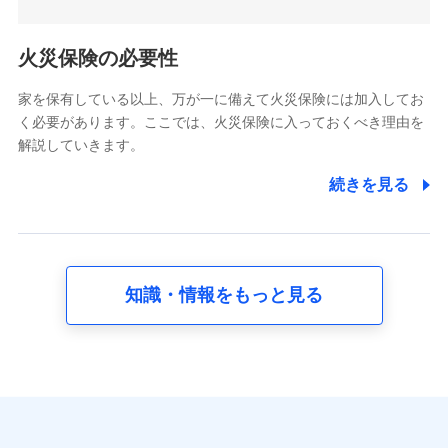
5.通話録音にて取得する情報
電話対応の品質向上およびお問合せ内容の正確な把握のため
火災保険の必要性
家を保有している以上、万が一に備えて火災保険には加入してお
6.採用応募者の個人情報
く必要があります。ここでは、火災保険に入っておくべき理由を
採用選考および入社手続を実施するため
解説していきます。
7.社員（従業者）の個人情報
続きを見る
人事･勤怠･健康・労務等の管理、給与支給、福利厚生・採用
退職関連処理等の各種手続きのため、当社と従業員または従
業員同士の連絡のため
知識・情報をもっと見る
8.取引先個人情報
取引先としての選定業務、営業情報の提供業務、契約締結手
続き業務、取引管理業務、およびこれらに準ずる業務の遂行
のため
9.お問い合わせ情報
各種お問い合わせに対応するため