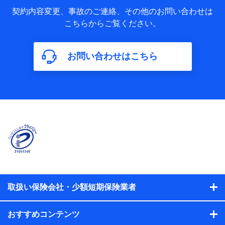
当社又は株式会社NTTドコモが取得し、又は保有する保険契
約に関する情報。例として、保険契約者及び被保険者の氏
契約内容変更、事故のご連絡、その他のお問い合わせは
名、住所、生年月日、性別、保険契約者と被保険者の関係、
こちらからご覧ください。
保険加入の目的、保険商品の内容、保険料、保険料のお支払
方法、車のメーカーや走行距離などの情報、建物の構造や築
年数などの情報、ペットの種類や年齢などの情報などが含ま
お問い合わせはこちら
れます。
【共同して利用する者の範囲】
当社
株式会社NTTドコモ
【利用する者の利用目的】
当社又は株式会社NTTドコモが提供する保険関連サービスに
おけるユーザ登録受付および管理のため
当社又は株式会社NTTドコモと取引のあるもしくは委託を受
けている保険会社・提携会社の保険その他に関する情報を提
供するため、また維持管理等の委託業務遂行のため、またそ
れらに付帯、関連する当社、株式会社NTTドコモおよび提携
会社のサービスを案内、提供するため
取扱い保険会社・少額短期保険業者
（各サービスで取得したサービス利用履歴、ウェブサイトの
閲覧履歴、購買履歴、ご契約内容等のパーソナルデータを分
おすすめコンテンツ
析して、お客さまの趣味・嗜好・傾向に応じたサービス・商
品等に関するご提案や広告の配信等を行うことがありま