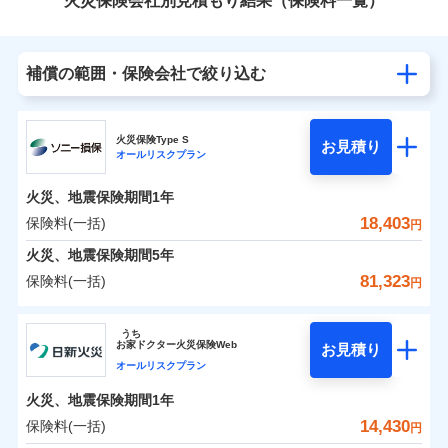
火災保険会社別見積もり結果（保険料一覧）
補償の範囲・保険会社で絞り込む
火災保険Type S
お見積り
オールリスクプラン
火災、地震保険期間
1年
18,403
保険料(一括)
円
火災、地震保険期間
5年
81,323
保険料(一括)
円
ソニー損害保険株式会社
うち
お
家
ドクター火災保険Web
お見積り
ソニー損害保険株式会社のおすすめポイント
オールリスクプラン
火災、地震保険期間
1年
保険料（一括）内訳
01
POINT
14,430
保険料(一括)
円