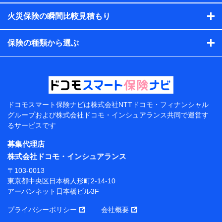
す。）
火災保険の瞬間比較見積もり
各種セミナーの開催のため
コンサルティングサービスの実施のため
アンケートやキャンペーン等の実施のため
保険の種類から選ぶ
上記に係る案内・手続き・管理等付帯業務を行うため
【当該個人データの管理について責任を有する者の名
称・住所・代表者名】
当該個人データを取り扱う各共同利用者（詳細は次のと
おり）
ドコモスマート保険ナビは
株式会社NTTドコモ・フィナンシャル
東京都千代田区永田町2丁目11番1号 山王パークタワー
グループおよび
株式会社ドコモ・インシュアランス共同で
運営す
株式会社NTTドコモ 代表取締役社長 前田 義晃
るサービスです
東京都中央区日本橋人形町2-14-10 アーバンネット日
募集代理店
本橋ビル 3F
株式会社ドコモ・インシュアランス
株式会社ドコモ・インシュアランス 代表取締役社
〒103-0013
長 吉村 忠義
東京都中央区日本橋人形町2-14-10
アーバンネット日本橋ビル3F
※ 当社および株式会社NTTドコモは、お客さまの情報
を利用させていただくにあたっては、「NTTドコモ パー
プライバシーポリシー
会社概要
ソナルデータ憲章」に定める行動原則を順守します 。