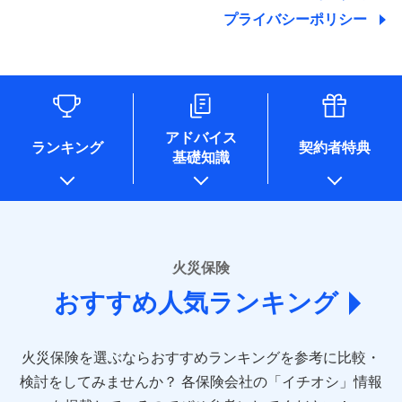
地震の被害にも最大100％で備えられます。
ランキングをもっと見る
関する情報を提供し、金融商品等の契約を勧奨するため、ま
残存物取片づけ費用
付帯される費用保
銀行振込
始期日
2025/10/01
プライバシーポリシー
た維持管理等の委託業務遂行のため、またそれらに付帯、関
険金
失火見舞費用
適用される割引
建築年割引
その他付帯される
連する当社および提携会社のサービスを案内、提供するため
修理付帯費用
費用の補償
水道管修理費用
一括払
※1雑危険（盗難を除く）および破汚
（なお、当社は複数の保険会社と取引があり、取得した個人
説明事項
付帯サービス
住まいの緊急かけつけサービス
地震火災費用
支払方法
損において、自己負担額5万円
年払い
情報を取引のある他の保険会社の商品・サービスをご提案す
インターネット割引
るために利用させていただくことがあります。）
月払い
ソニー損害保険株式会社で
各種セミナーの開催のため
適用される割引
指定工務店割引
保険証券の不発行に関する特約（500
クレジットカード
募集文書番号
適用される割引
お見積もり
コンサルティングサービスの実施のため
円）
建築年割引
コンビニ払い
ネット申込
アドバイス
補償内容
アンケートやキャンペーン等の実施のため
払込方法
ランキング
契約者特典
口座振替
申込方法
郵送
基礎知識
上記に係る案内・手続き・管理等付帯業務を行うため
その他条件
住まいのアシスタンスサービス
※2
その他条件
指定工務店特約
※5
見積もりや保険会社とのご契約に先立ち、当社が提供する
銀行振込
対面
* 当社が委託を受けている保険会社の情報は、保険会社
免責金額（自己負
ドコモスマート保険ナビの利用規約と個人情報の取扱いに
のホームページに掲載しておりますので、ご確認くださ
免責金額なし
WEB見積もり+メールアドレス登録後
担額）
すまいのサポート24
同意いただく必要があります。詳細について、以下をご確
一括払
始期日
2024/10/01
い。
から4営業日+1日以降、お客さまが決
備考
認ください。
リフォーム相談サービス
ドコモスマート保険ナビ編集部の評価
支払方法
年払い
付帯サービス
済した時点で保険のお申し込みと完了
臨時費用
長期優良住宅の維持保全サポートサー
※1損害割合が30%未満の場合は定率
■損害保険
ドコモスマート保険ナビサービス利用規約
となります。
月払い
火災保険
ビス
損害防止費用
払、水災料率は最低リスク区分を適用
あいおいニッセイ同和損害保険株式会社
当社による個人情報の取扱いについて（プライバシー
ソニー損保の新ネット火災保険は、補償の組合せが
※2破損・汚損、水ぬれは自己負担額
残存物取片づけ費用
付帯される費用保
おすすめ人気ランキング
(https://www.aioinissaydowa.co.jp/)
ネット申込
クレジットカード
ポリシー）
※3
自由だから、必要な補償に絞って選べます。
5万円 建物が築15年以上または建築
クレジットカード
険金
失火見舞費用
アクサ損害保険株式会社 (https://www.axa-
※2
申込方法
郵送
コンビニ払い
年不明の場合、風災・雹（ひょう）
しかも、「地震上乗せ特約（全半損時のみ）」で、
払込方法
コンビニ払い
direct.co.jp/)
水道管修理費用
※3
災・雪災の自己負担額は5万円
対面
口座振替
払込方法
地震の被害にも最大100％で備えられます。
口座振替
火災保険を選ぶならおすすめランキングを参考に比較・
アニコム損害保険株式会社 (https://www.anicom-
※3失火見舞費用の取扱いはなし
地震火災費用
※4
銀行振込
説明事項
※4水道管修理費用の取扱いはなし
sompo.co.jp/)
銀行振込
検討をしてみませんか？
始期日
2025/10/01
各保険会社の「イチオシ」情報
（破損・汚損等危険補償特約で補償対
東京海上ダイレクト損害保険株式会社
その他付帯される