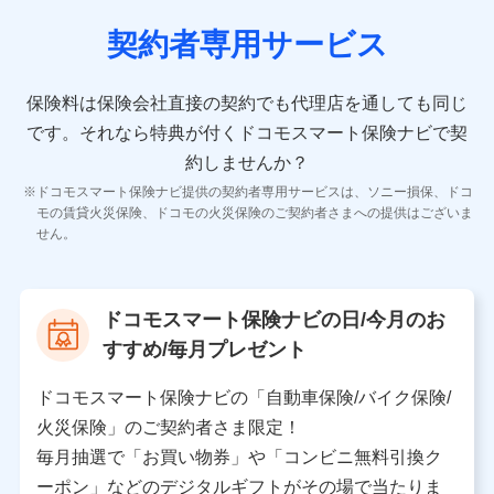
契約者専用サービス
10.受託業務の 個人情報
受託業務の遂行およびこれらに準ずる業務の遂行のため
保険料は保険会社直接の契約でも代理店を通しても同じ
です。
それなら特典が付くドコモスマート保険ナビで契
11.マイカー通勤管理クラウド並びに法人向けASPサー
ビスに関してのお問い合わせ情報
約しませんか？
各種お問い合わせに対応するため
ドコモスマート保険ナビ提供の契約者専用サービスは、ソニー損保、ドコ
当社のサービスに関する情報提供や、皆様に有用なお知らせ
モの賃貸火災保険、ドコモの火災保険のご契約者さまへの提供はございま
をお送りするため
せん。
アンケートの送付のため
当社のサービスや媒体の運営改善に必要なデータを解析し、
分析するため
当社の対応品質向上やお問い合わせ内容の正確な把握のため
ドコモスマート保険ナビの日/今月のお
個人情報保護管理者の職名、連絡先
すすめ/毎月プレゼント
株式会社ドコモ・インシュアランス 営業部長
〒103-0013 東京都中央区日本橋人形町2-14-10 アー
ドコモスマート保険ナビの「自動車保険/バイク保険/
バンネット日本橋ビル 3F
火災保険」のご契約者さま限定！
株式会社ドコモ・インシュアランス
毎月抽選で「お買い物券」や「コンビニ無料引換ク
ーポン」などのデジタルギフトがその場で当たりま