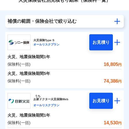
火災保険会社別見積もり結果（保険料一覧）
補償の範囲・保険会社で絞り込む
火災保険Type S
お見積り
オールリスクプラン
火災、地震保険期間
1年
16,805
保険料(一括)
円
火災、地震保険期間
5年
74,386
保険料(一括)
円
ソニー損害保険株式会社
うち
お
家
ドクター火災保険Web
お見積り
ソニー損害保険株式会社のおすすめポイント
オールリスクプラン
火災、地震保険期間
1年
保険料（一括）内訳
01
POINT
14,530
保険料(一括)
円