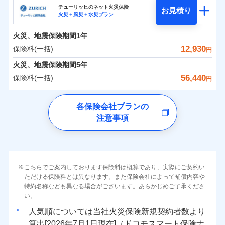
まさかのときも安心！全国の優良工務店とタッグを
チューリッヒのネット火災保険
お見積り
火災＋風災＋水災プラン
0
2,219
990
日新火災海上保険株式会社のおすすめポイント
家財
円
組み、「高品質な修理」と「保険金のお支払」をワ
円
円
火災
風災・雹（ひょ
火災
風災・雹（ひょ
落雷
う）災、雪災
ンセットで提供する火災保険です。
落雷
う）災、雪災
火災、地震保険期間
1年
保険料（一括）内訳
01
破裂・爆発
POINT
破裂・爆発
お客さまのニーズから補償を考え、設計することで
12,930
保険料(一括)
円
合理的な保険料を実現することができます。さらに
水災
盗難
水災
盗難
火災 1年
地震 1年
火災、地震保険期間
5年
ランキングをもっと見る
水濡れ
水濡れ
各種割引が充実！
※1
騒擾（じょう）
騒擾（じょう）
56,440
保険料(一括)
円
大切な住まいを守るための各種サポート機能をご用
外部からの落下・
破損・汚損
外部からの落下・
破損・汚損
イチオシ
02
POINT
0
2,040
3,300
建物
円
円
円
飛来・衝突
飛来・衝突
意、住宅トラブル応急サービス「すまいのサポート
チューリッヒ保険会社
各保険会社プランの
24」、住まいをメンテナンスする際の無料の「リフ
ソニー損保の新ネット火災保険は、補償の組合せが自
注意事項
0
ォーム相談サービス」、「長期優良住宅の維持保全
2,250
990
チューリッヒ保険会社のおすすめポイント
家財
円
由だから、必要な補償に絞って選べます。
円
円
サポートサービス」をご提供します。
しかも「地震上乗せ特約（全半損時のみ）」で、地震
保険料（一括）内訳
01
補償内容
POINT
の被害にも火災保険の保険金額に対して最大100％で備
お家ドクター火災保険Web（すまいの保険）のお見
えられます（一部損は対象外）。
積もり・お申込みはネットで完結！
火災 1年
地震 1年
上半期
新規契約数ランキング
こちらでご案内しております保険料は概算であり、実際にご契約い
上半期
新規契約数ランキング
免責金額（自己負
免責金額なし
ただける保険料とは異なります。また保険会社によって補償内容や
※2
担額）
特約名称なども異なる場合がございます。あらかじめご了承くださ
イチオシ
02
POINT
補償の範囲
補償の範囲
？
0
03
6,600
3,300
？
03
POINT
建物
円
POINT
円
円
当社火災保険新規契約者数より算出[
年
月]（ドコモスマート保険
当社火災保険新規契約者数より算出[
年
月]（ドコモスマート保険
い。
ナビ調べ）
臨時費用
ナビ調べ）
まさかのときも安心！全国の優良工務店とタッグを
人気順については当社
新規契約者数より
損害防止費用
0
2,040
990
家財
円
組み、「高品質な修理」と「保険金のお支払」をワ
円
円
算出[
年
月
日現在]（ドコモスマート保険ナ