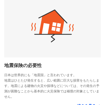
seimei.co.jp）
「リフォーム相談サービス」、「長期優良住宅の維持
チューリッヒ生命保険株式会社
保全サポートサービス」をご提供しています。
（https://www.zurichlife.co.jp/）
東京海上日動あんしん生命保険株式会社
チューリッヒ保険会社で
ドコモスマート保険ナビ編集部の評価
（https://www.tmn-anshin.co.jp/）
お見積もり
なないろ生命保険株式会社
（https://www.nanairolife.co.jp/）
チューリッヒ保険会社の
日新火災海上保険株式会社で
全国の優良工務店とタッグを組み、「高品質な修理」
日本生命保険相互会社
詳細を見る
お見積もり
と「保険金のお支払」をワンセットで提供する火災保
（https://www.nissay.co.jp）
険です。補償の選択は自由自在で、お申込みはPC・ス
はなさく生命保険株式会社
マホで24時間受付可能です。住宅トラブル応急サービ
見積もりや保険会社とのご契約に先立ち、当社が提供する
見積もりや保険会社とのご契約に先立ち、当社が提供する
（https://www.life8739.co.jp/）
ドコモスマート保険ナビの利用規約と個人情報の取扱いに
ス「すまいのサポート24」は水まわり、玄関カギの紛
ドコモスマート保険ナビの利用規約と個人情報の取扱いに
マニュライフ生命保険株式会社
同意いただく必要があります。詳細について、以下をご確
失、ハチの巣駆除等の住宅トラブルに対応していま
同意いただく必要があります。詳細について、以下をご確
（https://www.manulife.co.jp/）
地震保険の必要性
認ください。
認ください。
す。さらに大切な住まいを守るための各種サポート機
三井住友海上あいおい生命保険株式会社
ドコモスマート保険ナビサービス利用規約
能をご用意。住まいをメンテナンスする際の無料の
（https://www.msa-life.co.jp/）
ドコモスマート保険ナビサービス利用規約
日本は世界的にも「地震国」と言われています。
メットライフ生命株式会社
当社による個人情報の取扱いについて（プライバシー
「リフォーム相談サービス」、「長期優良住宅の維持
当社による個人情報の取扱いについて（プライバシー
地震はひとたび発生すると、広い範囲に巨大な損害をもたらしま
(https://www.metlife.co.jp/)
ポリシー）
保全サポートサービス」をご提供しています。
ポリシー）
す。地震による建物の火災や損壊などについては、その発生の予
メディケア生命保険株式会社
測が困難なことから基本的に火災保険では補償の対象としていま
（https://www.medicarelife.com/）
せん。
■少額短期保険