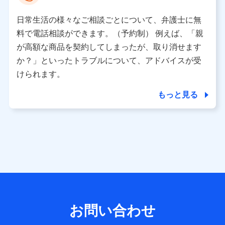
として、dポイントカード番号、性別、年齢、家族構成、住
所、dポイント残高、dポイント利用履歴などが含まれます。
日常生活の様々なご相談ごとについて、弁護士に無
利用情報
料で電話相談ができます。（予約制） 例えば、「親
当社又は株式会社NTTドコモが提供する各種サービスなどの
ご契約・ご利用などに関する情報。例として、当社又は株式
が高額な商品を契約してしまったが、取り消せます
会社NTTドコモが提供する各種サービスのご契約状態・ご利
か？」といったトラブルについて、アドバイスが受
用履歴インターネット利用時の行動に関する情報、アプリケ
ーション利用時の行動に関する情報、購入されたサービスや
けられます。
商品の名称・購入場所・決済に関する情報、アンケートの回
答に関する情報などが含まれます。
もっと見る
保険関連サービス情報
当社又は株式会社NTTドコモが提供する保険関連サービスに
関して取得し、又は保有する情報。例として、見積請求受付
時、資料請求受付時又はユーザー登録受付時に提供いただい
た情報（氏名、住所、生年月日、性別、保険契約者と被保険
者の関係、保険加入の目的、保険商品の内容、保険料、保険
料のお支払方法、車のメーカーや走行距離などの情報、建物
の構造や築年数などの情報、ペットの種類や年齢など）及び
お客様との応対記録 （お客様に提示した比較見積の試算結
果情報、メールマガジンを提供した際のメール内容や送信履
歴の情報及び保険の更改案内等を提供した際のメール内容や
送信履歴などの情報）が含まれます。
お問い合わせ
保険契約情報