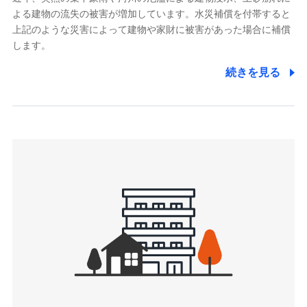
よる建物の流失の被害が増加しています。水災補償を付帯すると
郵便、電話、およびＥメール等により、当社と取引のあるも
しくは委託を受けている保険会社・提携会社の保険その他に
上記のような災害によって建物や家財に被害があった場合に補償
関する情報を提供し、金融商品等の契約を勧奨するため、ま
します。
た維持管理等の委託業務遂行のため、またそれらに付帯、関
連する当社および提携会社のサービスを案内、提供するため
続きを見る
（なお、当社は複数の保険会社と取引があり、取得した個人
情報を取引のある他の保険会社の商品・サービスをご提案す
るために利用させていただくことがあります。）
上記に係る連絡・手続き・管理等付帯業務を行うため
3.セミナー募集サイトから取得した個人情報
各種セミナーの案内、開催のため
上記に係る連絡・手続き・管理等付帯業務を行うため
4.家族・友達紹介にて取得した個人情報
被紹介者への連絡、及び当社と取引のあるもしくは委託を受
けている保険会社・提携会社の保険その他に関する情報を提
供し、金融商品等の契約を勧奨するため
アンケートやキャンペーン等の実施のため
上記に係る連絡・手続き・管理等付帯業務を行うため