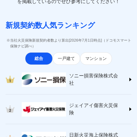
一括払
を掲載しているのでぜひ参考にしてください！
修理付帯費用
象となる場合があります。）
費用の補償
(https://www.e-design.net/)
一括払
説明事項
※1水災料率は最低リスク区分を適用
支払方法
年払い
※5地震火災費用の取扱いはなし
AIG損害保険株式会社
支払方法
年払い
※6火災・風災等の事故により建物に
月払い
ソニー損害保険株式会社で
インターネット割引
(https://www.aig.co.jp/sonpo)
月払い
募集文書番号
損害が生じたとき、日新火災がご案内
新規契約数人気ランキング
お見積もり
ＳＢＩ損害保険株式会社
適用される割引
指定工務店割引
する修理業者（指定工務店）が建物の
ネット申込
(https://www.sbisonpo.co.jp/)
修理を行います。
建築年割引
ネット申込
申込方法
郵送
ジェイアイ傷害火災保険株式会社
申込方法
郵送
当社火災保険新規契約者数より算出[2026年7月1日時点]（ドコモスマート
見積もりや保険会社とのご契約に先立ち、当社が提供する
対面
(https://www.jihoken.co.jp/)
募集文書番号
その他条件
指定工務店特約
保険ナビ調べ）
※5
対面
ドコモスマート保険ナビの利用規約と個人情報の取扱いに
ソニー損害保険株式会社
同意いただく必要があります。詳細について、以下をご確
始期日
2026/08/01
総合
一戸建て
マンション
(https://www.sonysonpo.co.jp/)
すまいのサポート24
認ください。
始期日
2024/10/01
ドコモスマート保険ナビ編集部の評価
損害保険ジャパン株式会社 (https://www.sompo-
リフォーム相談サービス
付帯サービス
ドコモスマート保険ナビサービス利用規約
※1盗難、水濡れ、騒擾（じょう）、
japan.co.jp/)
長期優良住宅の維持保全サポートサー
※1破損・汚損、水ぬれは自己負担額
ソニー損害保険株式会
外部からの落下・飛来・衝突は自動付
当社による個人情報の取扱いについて（プライバシー
ソニー損保の新ネット火災保険は、補償の組合せが
ＳＯＭＰＯダイレクト損害保険株式会社
ビス
5万円 建物が築15年以上または建築
帯です。
社
ポリシー）
自由だから、必要な補償に絞って選べます。
(https://www.sompo-direct.co.jp/)
年不明の場合、風災・雹（ひょう）
ドコモスマート保険ナビ編集部の評価
※2水まわりトラブル、カギ開け対
災・雪災の自己負担額は5万円
チューリッヒ保険会社 (https://www.zurich.co.jp/)
応、ガラス破損の場合に60分までの
クレジットカード
しかも、「地震上乗せ特約（全半損時のみ）」で、
※2失火見舞費用の取扱いはなし
東京海上日動火災保険株式会社
簡易作業無料でご提供いたします。弊
コンビニ払い
地震の被害にも最大100％で備えられます。
全国の優良工務店とタッグを組み、「高品質な修理」
※3水道管修理費用の取扱いはなし
払込方法
社提携業者にて24時間365日受付。受
ジェイアイ傷害火災保
(https://www.tokiomarine-nichido.co.jp/)
説明事項
口座振替
説明事項
（破損・汚損等危険補償特約で補償対
と「保険金のお支払」をワンセットで提供する火災保
付後、専門業者が対応に向かいます。
日新火災海上保険株式会社
険
象となる場合があります。）
銀行振込
ガラス破損の対応時間は9時～20時と
険です。補償の選択は自由自在で、お申込みはPC・ス
(https://www.nisshinfire.co.jp/)
※4地震火災費用の取扱いはなし
なります。
マホで24時間受付可能です。住宅トラブル応急サービ
ペット＆ファミリー損害保険株式会社
※5火災・風災等の事故により建物に
※3クレジットカード会社の分割払い
一括払
ス「すまいのサポート24」は水まわり、玄関カギの紛
(https://www.petfamilyins.co.jp/)
損害が生じたとき、日新火災がご案内
が可能なことがあります。詳しくは各
日新火災海上保険株式
ソニー損害保険株式会社で
支払方法
年払い