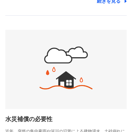
続きを見る
株式会社アシロ少額短期保険
日新火災海上保険株式会社で
(https://kailash.co.jp/)
お見積もり
SBIいきいき少額短期保険会社 (https://www.i-
sedai.com/)
見積もりや保険会社とのご契約に先立ち、当社が提供する
SBIペット少額短期保険株式会社
ドコモスマート保険ナビの利用規約と個人情報の取扱いに
(https://www.sbipet-ssi.co.jp/)
同意いただく必要があります。詳細について、以下をご確
SBIリスタ少額短期保険会社
認ください。
(https://www.jishin.co.jp/)
スマートプラス少額短期保険株式会社
ドコモスマート保険ナビサービス利用規約
（https://www.smartplus-insurance.com/）
当社による個人情報の取扱いについて（プライバシー
チューリッヒ少額短期保険株式会社
ポリシー）
(https://www.zurichssi.co.jp/)
Tokio Marine X少額短期保険株式会社
(https://www.tokiomarine-x.co.jp/)
ペットメディカルサポート株式会社
(https://pshoken.co.jp/)
リトルファミリー少額短期保険株式会社
(https://www.littlefamily-ssi.com/)
水災補償の必要性
2.共同募集を行う代理店から受領する個人情報
近年、突然の集中豪雨や河川の氾濫による建物浸水、土砂崩れに