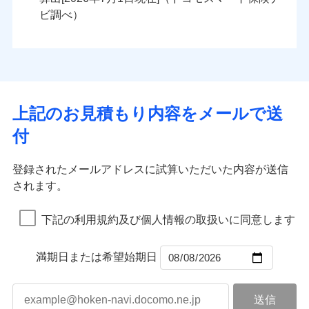
火災
風災・雹（ひょ
火災
風災・雹（ひょ
残存物取片づけ費用
付帯される費用の
落雷
う）災、雪災
ンセットで提供する火災保険です。
落雷
う）災、雪災
ビ調べ）
補償
失火見舞費用
破裂・爆発
破裂・爆発
お客さまのニーズから補償を考え、設計することで
水道管修理費用
合理的な保険料を実現することができます。さらに
水災
地震火災費用
盗難
水災
盗難
ランキングをもっと見る
ランキングをもっと見る
水濡れ
水濡れ
各種割引が充実！
※1
騒擾（じょう）
騒擾（じょう）
適用される割引
建築年割引
大切な住まいを守るための各種サポート機能をご用
外部からの落下・
破損・汚損
外部からの落下・
破損・汚損
イチオシ
02
POINT
飛来・衝突
飛来・衝突
意、住宅トラブル応急サービス「すまいのサポート
上記のお見積もり内容をメールで送
付帯サービス
住まいの緊急かけつけサービス
24」、住まいをメンテナンスする際の無料の「リフ
火災、自然災害、盗難などトータルでカバーし、大
付
ォーム相談サービス」、「長期優良住宅の維持保全
切な住まいをお守りします！
クレジットカード
サポートサービス」をご提供します。
水まわりトラブル、カギ開け対応など「住まいのア
コンビニ払い
補償内容
補償内容
登録されたメールアドレスに試算いただいた内容が送信
払込方法
お家ドクター火災保険Web（すまいの保険）のお見
シスタンスサービス」が無料付帯
口座振替
されます。
積もり・お申込みはネットで完結！
補償の対象やお客さまの状況に応じたさまざまな割
銀行振込
上半期
新規契約数ランキング
上半期
新規契約数ランキング
免責金額（自己負
免責金額（自己負
引をご用意！
免責金額なし
免責金額なし
※1
※2
下記の利用規約及び個人情報の取扱いに同意します
担額）
担額）
一括払
補償の範囲
？
03
POINT
当社火災保険新規契約者数より算出[
年
月]（ドコモスマート保険
当社火災保険新規契約者数より算出[
年
月]（ドコモスマート保険
支払方法
年払い
ナビ調べ）
臨時費用
ナビ調べ）
臨時費用
補償の範囲
？
03
満期日または希望始期日
POINT
月払い
損害防止費用
損害防止費用
火災
風災・雹（ひょ
残存物取片づけ費用
残存物取片づけ費用
付帯される費用の
付帯される費用保
ネット申込
落雷
う）災、雪災
補償
険金
失火見舞費用
失火見舞費用
※3
火災
風災・雹（ひょ
申込方法
破裂・爆発
郵送