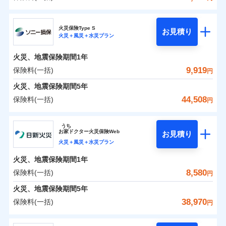
イチオシ
02
POINT
補償の範囲
？
0
03
7,231
3,300
POINT
建物
円
円
円
日新火災海上保険株式会社
まさかのときも安心！全国の優良工務店とタッグを
火災保険Type S
お見積り
火災＋風災＋水災プラン
0
3,557
990
日新火災海上保険株式会社のおすすめポイント
家財
円
組み、「高品質な修理」と「保険金のお支払」をワ
円
円
火災
風災・雹（ひょ
落雷
う）災、雪災
ンセットで提供する火災保険です。
火災、地震保険期間
1年
保険料（一括）内訳
01
破裂・爆発
POINT
お客さまのニーズから補償を考え、設計することで
9,919
保険料(一括)
円
合理的な保険料を実現することができます。さらに
水災
盗難
火災 1年
地震 1年
火災、地震保険期間
5年
水濡れ
各種割引が充実！
※1
騒擾（じょう）
44,508
保険料(一括)
円
大切な住まいを守るための各種サポート機能をご用
外部からの落下・
破損・汚損
イチオシ
02
POINT
0
5,720
3,300
建物
円
円
円
飛来・衝突
意、住宅トラブル応急サービス「すまいのサポート
ソニー損害保険株式会社
うち
24」、住まいをメンテナンスする際の無料の「リフ
ソニー損保の新ネット火災保険は、補償の組合せが自
お
家
ドクター火災保険Web
お見積り
0
ォーム相談サービス」、「長期優良住宅の維持保全
2,790
990
ソニー損害保険株式会社のおすすめポイント
家財
円
由だから、必要な補償に絞って選べます。
円
円
火災＋風災＋水災プラン
サポートサービス」をご提供します。
しかも「地震上乗せ特約（全半損時のみ）」で、地震
火災、地震保険期間
1年
保険料（一括）内訳
01
POINT
の被害にも火災保険の保険金額に対して最大100％で備
お家ドクター火災保険Web（すまいの保険）のお見
8,580
保険料(一括)
円
えられます（一部損は対象外）。
積もり・お申込みはネットで完結！
火災 1年
地震 1年
火災、地震保険期間
5年
上半期
新規契約数ランキング
38,970
保険料(一括)
円
イチオシ
02
POINT
補償の範囲
補償の範囲
？
0
03
3,410
3,300
？
03
POINT
建物
円
POINT
円
円
当社火災保険新規契約者数より算出[
年
月]（ドコモスマート保険
日新火災海上保険株式会社
ナビ調べ）