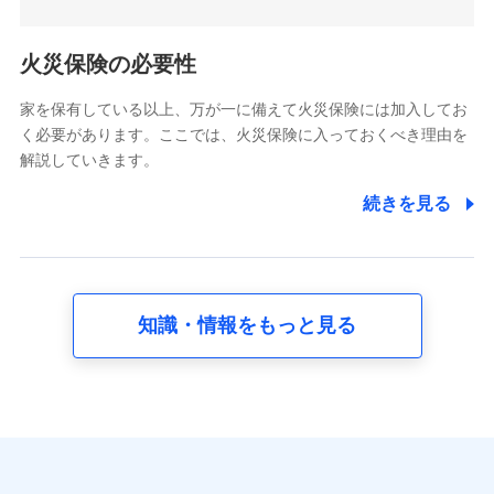
5.通話録音にて取得する情報
電話対応の品質向上およびお問合せ内容の正確な把握のため
火災保険の必要性
家を保有している以上、万が一に備えて火災保険には加入してお
6.採用応募者の個人情報
く必要があります。ここでは、火災保険に入っておくべき理由を
採用選考および入社手続を実施するため
解説していきます。
7.社員（従業者）の個人情報
続きを見る
人事･勤怠･健康・労務等の管理、給与支給、福利厚生・採用
退職関連処理等の各種手続きのため、当社と従業員または従
業員同士の連絡のため
知識・情報をもっと見る
8.取引先個人情報
取引先としての選定業務、営業情報の提供業務、契約締結手
続き業務、取引管理業務、およびこれらに準ずる業務の遂行
のため
9.お問い合わせ情報
各種お問い合わせに対応するため