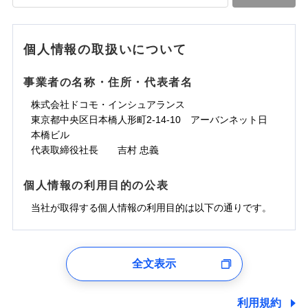
落雷
う）災、雪災
水道管修理費用
水道管修理費用
※4
対面
破裂・爆発
地震火災費用
水災
地震火災費用
盗難
※5
ランキングをもっと見る
ランキングをもっと見る
水濡れ
始期日
2025/10/01
※1
水災
盗難
騒擾（じょう）
個人情報の取扱いについて
適用される割引
建築年割引
その他付帯される
水濡れ
外部からの落下・
破損・汚損
修理付帯費用
※1
費用の補償
騒擾（じょう）
飛来・衝突
※1水災料率は最低リスク区分を適用
外部からの落下・
破損・汚損
事業者の名称・住所・代表者名
付帯サービス
住まいの緊急かけつけサービス
説明事項
※2雑危険（盗難を除く）および破汚
飛来・衝突
損において、自己負担額5万円
インターネット割引
株式会社ドコモ・インシュアランス
適用される割引
指定工務店割引
クレジットカード
東京都中央区日本橋人形町2-14-10 アーバンネット日
募集文書番号
建築年割引
コンビニ払い
補償内容
補償内容
本橋ビル
払込方法
口座振替
代表取締役社長 吉村 忠義
その他条件
指定工務店特約
※6
銀行振込
上半期
新規契約数ランキング
免責金額（自己負
免責金額（自己負
免責金額なし
免責金額なし
個人情報の利用目的の公表
※1
担額）
担額）
すまいのサポート24
補償内容
一括払
当社火災保険新規契約者数より算出[
当社が取得する個人情報の利用目的は以下の通りです。
年
月]（ドコモスマート保険
リフォーム相談サービス
支払方法
年払い
付帯サービス
臨時費用
ナビ調べ）
臨時費用
ドコモスマート保険ナビ編集部の評価
長期優良住宅の維持保全サポートサー
月払い
損害防止費用
免責金額（自己負
ビス
損害防止費用
1.見積請求受付時、資料請求受付時、ユーザー登録受
免責金額なし
担額）
残存物取片づけ費用
残存物取片づけ費用
付時
付帯される費用の
付帯される費用保
ネット申込
ソニー損保の新ネット火災保険は、補償の組合せが
全文表示
補償
クレジットカード
険金
失火見舞費用
失火見舞費用
※2
申込方法
郵送
ユーザー登録受付および、管理のため
自由だから、必要な補償に絞って選べます。
臨時費用
コンビニ払い
水道管修理費用
水道管修理費用
郵便、電話、およびＥメール等により、当社と取引のあるも
※3
対面
払込方法
しかも、「地震上乗せ特約（全半損時のみ）」で、
損害防止費用
しくは委託を受けている保険会社・提携会社の保険その他に
口座振替
利用規約
地震火災費用
地震火災費用
※4