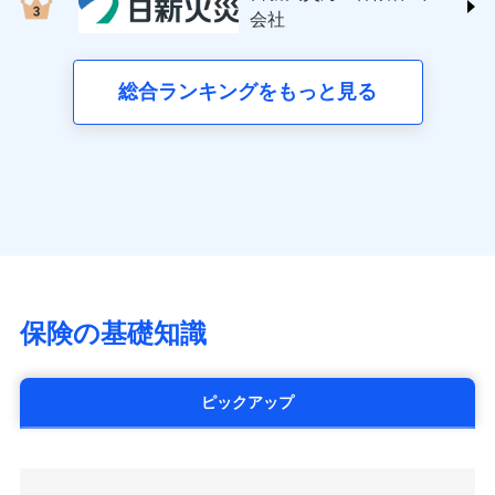
する修理業者（指定工務店）が建物の
三井住友海上火災保険株式会社 (https://www.ms-
クレジットカード会社にご確認くださ
失、ハチの巣駆除等の住宅トラブルに対応していま
お見積もり
会社
月払い
修理を行います。
い。
ins.com/)
す。さらに大切な住まいを守るための各種サポート機
三井ダイレクト損害保険株式会社
能をご用意。住まいをメンテナンスする際の無料の
ネット申込
募集文書番号
募集文書番号
(https://www.mitsui-direct.co.jp/)
見積もりや保険会社とのご契約に先立ち、当社が提供する
総合ランキングをもっと見る
「リフォーム相談サービス」、「長期優良住宅の維持
申込方法
郵送
ドコモスマート保険ナビの利用規約と個人情報の取扱いに
保全サポートサービス」をご提供しています。
対面
同意いただく必要があります。詳細について、以下をご確
■生命保険
認ください。
アクサ生命保険株式会社
始期日
2024/10/01
（https://www.axa.co.jp/）
ドコモスマート保険ナビサービス利用規約
SBI生命保険株式会社（https://www.sbilife.co.jp/）
当社による個人情報の取扱いについて（プライバシー
※1損害割合が30%未満の場合は定率
ドコモスマート保険ナビ編集部の評価
FWD生命保険株式会社
ドコモスマート保険ナビ編集部の評価
ポリシー）
日新火災海上保険株式会社で
払、水災料率は最低リスク区分を適用
（https://www.fwdlife.co.jp/）
※2失火見舞費用の取扱いはなし
お見積もり
ソニー生命保険株式会社
全国の優良工務店とタッグを組み、「高品質な修理」
※3水道管修理費用の取扱いはなし
チューリッヒのネット火災保険は
ダイレクト型でネッ
（https://www.sonylife.co.jp）
説明事項
※4地震火災費用の取扱いはなし
と「保険金のお支払」をワンセットで提供する火災保
ト完結のお手続き・リーズナブルな保険料
に加え、
火
SOMPOひまわり生命保険株式会社
保険の基礎知識
※5火災・風災等の事故により建物に
見積もりや保険会社とのご契約に先立ち、当社が提供する
険です。補償の選択は自由自在で、お申込みはPC・ス
災に対する補償に加え、すべてのプランに盗難等がつ
（https://www.himawari-life.co.jp/）
損害が生じたとき、日新火災がご案内
ドコモスマート保険ナビの利用規約と個人情報の取扱いに
マホで24時間受付可能です。住宅トラブル応急サービ
いており、
社会問題などを考慮された幅広い補償が特
する修理業者（指定工務店）が建物の
第一ネオ生命保険株式会社
同意いただく必要があります。詳細について、以下をご確
ス「すまいのサポート24」は水まわり、玄関カギの紛
修理を行います。
長です。
失火見舞金など付帯される費用保険金も多
（https://neofirst.co.jp/）
認ください。
ピックアップ
失、ハチの巣駆除等の住宅トラブルに対応していま
く、ダイレクトでありながら充実した補償が魅力で
大樹生命保険株式会社（https://www.taiju-
ドコモスマート保険ナビサービス利用規約
募集文書番号
す。さらに大切な住まいを守るための各種サポート機
life.co.jp）
す。
当社による個人情報の取扱いについて（プライバシー
能をご用意。住まいをメンテナンスする際の無料の
太陽生命保険株式会社（https://www.taiyo-
ポリシー）