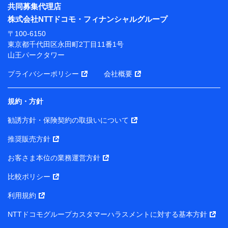
※ パーソナルデータダッシュボードの「第三者提供の
共同募集代理店
管理」の設定状態にかかわらず、共同利用する場合があ
株式会社NTTドコモ・フィナンシャルグループ
ります。
〒100-6150
※ dポイントクラブ会員ではないお客さま（2019年12
東京都千代田区永田町2丁目11番1号
月11日以降、一度もdポイントクラブ会員であったこと
山王パークタワー
がないお客さまに限る）に関する、2019年12月10日以
前に取得した個人データは、こちら の利用目的の範囲内
プライバシーポリシー
会社概要
に限って共同利用します。
規約・方針
当社は株式会社NTTドコモ・フィナンシャルグループ
との間で、以下のとおり個人データを共同利用しま
勧誘方針・保険契約の取扱いについて
す。
推奨販売方針
【共同して利用される利用データの項目】
当社または株式会社NTTドコモ・フィナンシャルグルー
お客さま本位の業務運営方針
プがサービス提供等を通じて取得した、以下の情報など
比較ポリシー
の個人データ
基本情報
利用規約
氏名、電話番号、メールアドレス、お客さまの識別子、属
NTTドコモグループカスタマーハラスメントに対する基本方針
性、連絡先、dポイントサービスのご利用に関する情報。例
として、dポイントカード番号、性別、年齢、家族構成、住