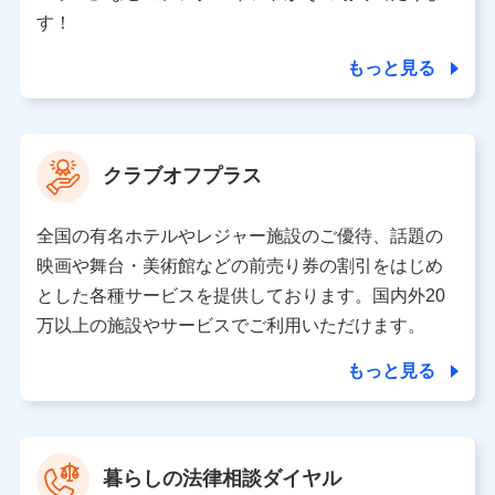
個人情報の第三者提供について
す！
当社ではご本人の同意がある場合または法令に基づく場
合を除き、第三者に提供いたしません。
もっと見る
業務の委託
当社は利用目的の達成に必要な範囲内において個人情報
クラブオフプラス
の取り扱いの全部または一部を委託する場合がありま
す。
全国の有名ホテルやレジャー施設のご優待、話題の
個人データの共同利用
映画や舞台・美術館などの前売り券の割引をはじめ
とした各種サービスを提供しております。国内外20
当社は株式会社NTTドコモとの間で、以下のとおり個
人データを共同利用します。
万以上の施設やサービスでご利用いただけます。
【共同して利用される利用データの項目】
もっと見る
当社又は株式会社NTTドコモがサービス提供等を通じて
取得した、以下の情報などの個人データ
基本情報
氏名、電話番号、メールアドレス、お客さまの識別子、属
暮らしの法律相談ダイヤル
性、連絡先、dポイントサービスのご利用に関する情報。例