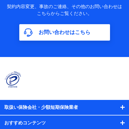
当社又は株式会社NTTドコモが取得し、又は保有する保険契
約に関する情報。例として、保険契約者及び被保険者の氏
契約内容変更、事故のご連絡、その他のお問い合わせは
名、住所、生年月日、性別、保険契約者と被保険者の関係、
こちらからご覧ください。
保険加入の目的、保険商品の内容、保険料、保険料のお支払
方法、車のメーカーや走行距離などの情報、建物の構造や築
年数などの情報、ペットの種類や年齢などの情報などが含ま
お問い合わせはこちら
れます。
【共同して利用する者の範囲】
当社
株式会社NTTドコモ
【利用する者の利用目的】
当社又は株式会社NTTドコモが提供する保険関連サービスに
おけるユーザ登録受付および管理のため
当社又は株式会社NTTドコモと取引のあるもしくは委託を受
けている保険会社・提携会社の保険その他に関する情報を提
供するため、また維持管理等の委託業務遂行のため、またそ
れらに付帯、関連する当社、株式会社NTTドコモおよび提携
会社のサービスを案内、提供するため
取扱い保険会社・少額短期保険業者
（各サービスで取得したサービス利用履歴、ウェブサイトの
閲覧履歴、購買履歴、ご契約内容等のパーソナルデータを分
おすすめコンテンツ
析して、お客さまの趣味・嗜好・傾向に応じたサービス・商
品等に関するご提案や広告の配信等を行うことがありま