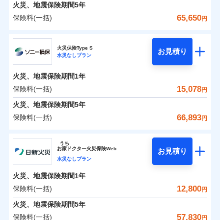
火災 1年
地震 1年
火災、地震保険期間
5年
65,650
保険料(一括)
円
0
8,067
3,300
建物
円
円
円
日新火災海上保険株式会社
火災保険Type S
お見積り
水災なしプラン
0
4,448
990
日新火災海上保険株式会社のおすすめポイント
家財
円
円
円
火災、地震保険期間
1年
保険料（一括）内訳
01
POINT
15,078
保険料(一括)
円
火災 1年
地震 1年
火災、地震保険期間
5年
66,893
保険料(一括)
円
イチオシ
02
POINT
0
6,310
3,300
建物
円
円
円
ソニー損害保険株式会社
うち
ソニー損保の新ネット火災保険は、補償の組合せが自
お
家
ドクター火災保険Web
お見積り
0
3,930
990
ソニー損害保険株式会社のおすすめポイント
家財
円
由だから、必要な補償に絞って選べます。
円
円
水災なしプラン
しかも「地震上乗せ特約（全半損時のみ）」で、地震
火災、地震保険期間
1年
保険料（一括）内訳
01
POINT
の被害にも火災保険の保険金額に対して最大100％で備
12,800
保険料(一括)
円
えられます（一部損は対象外）。
火災 1年
地震 1年
火災、地震保険期間
5年
57,830
保険料(一括)
円