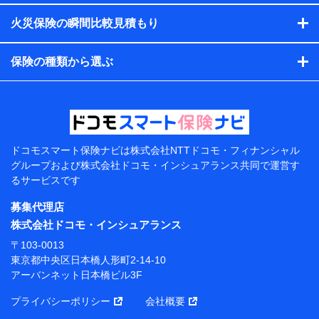
す。）
火災保険の瞬間比較見積もり
各種セミナーの開催のため
コンサルティングサービスの実施のため
アンケートやキャンペーン等の実施のため
保険の種類から選ぶ
上記に係る案内・手続き・管理等付帯業務を行うため
【当該個人データの管理について責任を有する者の名
称・住所・代表者名】
当該個人データを取り扱う各共同利用者（詳細は次のと
おり）
ドコモスマート保険ナビは
株式会社NTTドコモ・フィナンシャル
東京都千代田区永田町2丁目11番1号 山王パークタワー
グループおよび
株式会社ドコモ・インシュアランス共同で
運営す
株式会社NTTドコモ 代表取締役社長 前田 義晃
るサービスです
東京都中央区日本橋人形町2-14-10 アーバンネット日
募集代理店
本橋ビル 3F
株式会社ドコモ・インシュアランス
株式会社ドコモ・インシュアランス 代表取締役社
〒103-0013
長 吉村 忠義
東京都中央区日本橋人形町2-14-10
アーバンネット日本橋ビル3F
※ 当社および株式会社NTTドコモは、お客さまの情報
を利用させていただくにあたっては、「NTTドコモ パー
プライバシーポリシー
会社概要
ソナルデータ憲章」に定める行動原則を順守します 。