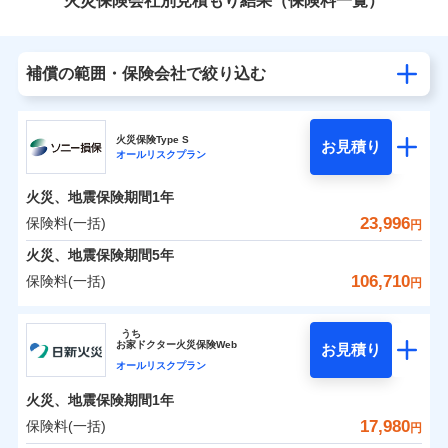
火災保険会社別見積もり結果（保険料一覧）
補償の範囲・保険会社で絞り込む
火災保険Type S
お見積り
オールリスクプラン
火災、地震保険期間
1年
23,996
保険料(一括)
円
火災、地震保険期間
5年
106,710
保険料(一括)
円
ソニー損害保険株式会社
うち
お
家
ドクター火災保険Web
お見積り
ソニー損害保険株式会社のおすすめポイント
オールリスクプラン
火災、地震保険期間
1年
保険料（一括）内訳
01
POINT
17,980
保険料(一括)
円