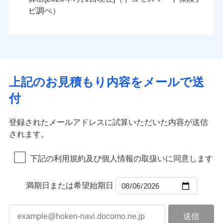
火災
風災・雹（ひょ
火災
風災・雹（ひょ
残存物取片づけ費用
付帯される費用の
落雷
う）災、雪災
ンセットで提供する火災保険です。
落雷
う）災、雪災
ビ調べ）
補償
失火見舞費用
破裂・爆発
破裂・爆発
お客さまのニーズから補償を考え、設計することで
水道管修理費用
合理的な保険料を実現することができます。さらに
水災
地震火災費用
盗難
水災
盗難
ランキングをもっと見る
ランキングをもっと見る
水濡れ
水濡れ
各種割引が充実！
※1
騒擾（じょう）
騒擾（じょう）
適用される割引
建築年割引
大切な住まいを守るための各種サポート機能をご用
外部からの落下・
破損・汚損
外部からの落下・
破損・汚損
イチオシ
02
POINT
飛来・衝突
飛来・衝突
意、住宅トラブル応急サービス「すまいのサポート
上記のお見積もり内容をメールで送
付帯サービス
住まいの緊急かけつけサービス
24」、住まいをメンテナンスする際の無料の「リフ
火災、自然災害、盗難などトータルでカバーし、大
付
ォーム相談サービス」、「長期優良住宅の維持保全
切な住まいをお守りします！
クレジットカード
サポートサービス」をご提供します。
水まわりトラブル、カギ開け対応など「住まいのア
コンビニ払い
補償内容
補償内容
登録されたメールアドレスに試算いただいた内容が送信
払込方法
お家ドクター火災保険Web（すまいの保険）のお見
シスタンスサービス」が無料付帯
口座振替
されます。
積もり・お申込みはネットで完結！
補償の対象やお客さまの状況に応じたさまざまな割
銀行振込
上半期
新規契約数ランキング
上半期
新規契約数ランキング
免責金額（自己負
免責金額（自己負
引をご用意！
免責金額なし
免責金額なし
※1
※2
下記の利用規約及び個人情報の取扱いに同意します
担額）
担額）
一括払
補償の範囲
？
03
POINT
当社火災保険新規契約者数より算出[
年
月]（ドコモスマート保険
当社火災保険新規契約者数より算出[
年
月]（ドコモスマート保険
支払方法
年払い
ナビ調べ）
臨時費用
ナビ調べ）
臨時費用
補償の範囲
？
03
満期日または希望始期日
POINT
月払い
損害防止費用
損害防止費用
火災
風災・雹（ひょ
残存物取片づけ費用
残存物取片づけ費用
付帯される費用の
付帯される費用保
ネット申込
落雷
う）災、雪災
補償
険金
失火見舞費用
失火見舞費用
※3
火災
風災・雹（ひょ
申込方法
破裂・爆発
郵送