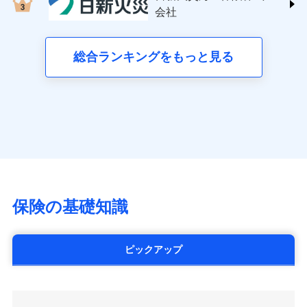
する修理業者（指定工務店）が建物の
三井住友海上火災保険株式会社 (https://www.ms-
クレジットカード会社にご確認くださ
失、ハチの巣駆除等の住宅トラブルに対応していま
お見積もり
会社
月払い
修理を行います。
い。
ins.com/)
す。さらに大切な住まいを守るための各種サポート機
三井ダイレクト損害保険株式会社
能をご用意。住まいをメンテナンスする際の無料の
ネット申込
募集文書番号
募集文書番号
(https://www.mitsui-direct.co.jp/)
見積もりや保険会社とのご契約に先立ち、当社が提供する
総合ランキングをもっと見る
「リフォーム相談サービス」、「長期優良住宅の維持
申込方法
郵送
ドコモスマート保険ナビの利用規約と個人情報の取扱いに
保全サポートサービス」をご提供しています。
対面
同意いただく必要があります。詳細について、以下をご確
■生命保険
認ください。
アクサ生命保険株式会社
始期日
2024/10/01
（https://www.axa.co.jp/）
ドコモスマート保険ナビサービス利用規約
SBI生命保険株式会社（https://www.sbilife.co.jp/）
当社による個人情報の取扱いについて（プライバシー
※1損害割合が30%未満の場合は定率
ドコモスマート保険ナビ編集部の評価
FWD生命保険株式会社
ドコモスマート保険ナビ編集部の評価
ポリシー）
日新火災海上保険株式会社で
払、水災料率は最低リスク区分を適用
（https://www.fwdlife.co.jp/）
※2失火見舞費用の取扱いはなし
お見積もり
ソニー生命保険株式会社
全国の優良工務店とタッグを組み、「高品質な修理」
※3水道管修理費用の取扱いはなし
チューリッヒのネット火災保険は
ダイレクト型でネッ
（https://www.sonylife.co.jp）
説明事項
※4地震火災費用の取扱いはなし
と「保険金のお支払」をワンセットで提供する火災保
ト完結のお手続き・リーズナブルな保険料
に加え、
火
SOMPOひまわり生命保険株式会社
保険の基礎知識
※5火災・風災等の事故により建物に
見積もりや保険会社とのご契約に先立ち、当社が提供する
険です。補償の選択は自由自在で、お申込みはPC・ス
災に対する補償に加え、すべてのプランに盗難等がつ
（https://www.himawari-life.co.jp/）
損害が生じたとき、日新火災がご案内
ドコモスマート保険ナビの利用規約と個人情報の取扱いに
マホで24時間受付可能です。住宅トラブル応急サービ
いており、
社会問題などを考慮された幅広い補償が特
する修理業者（指定工務店）が建物の
第一ネオ生命保険株式会社
同意いただく必要があります。詳細について、以下をご確
ス「すまいのサポート24」は水まわり、玄関カギの紛
修理を行います。
長です。
失火見舞金など付帯される費用保険金も多
（https://neofirst.co.jp/）
認ください。
ピックアップ
失、ハチの巣駆除等の住宅トラブルに対応していま
く、ダイレクトでありながら充実した補償が魅力で
大樹生命保険株式会社（https://www.taiju-
ドコモスマート保険ナビサービス利用規約
募集文書番号
す。さらに大切な住まいを守るための各種サポート機
life.co.jp）
す。
当社による個人情報の取扱いについて（プライバシー
能をご用意。住まいをメンテナンスする際の無料の
太陽生命保険株式会社（https://www.taiyo-
ポリシー）