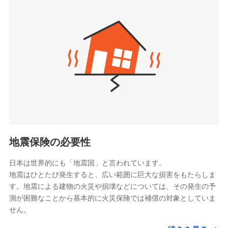
seimei.co.jp）
「リフォーム相談サービス」、「長期優良住宅の維持
チューリッヒ生命保険株式会社
保全サポートサービス」をご提供しています。
（https://www.zurichlife.co.jp/）
東京海上日動あんしん生命保険株式会社
チューリッヒ保険会社で
ドコモスマート保険ナビ編集部の評価
（https://www.tmn-anshin.co.jp/）
お見積もり
なないろ生命保険株式会社
（https://www.nanairolife.co.jp/）
チューリッヒ保険会社の
日新火災海上保険株式会社で
全国の優良工務店とタッグを組み、「高品質な修理」
日本生命保険相互会社
詳細を見る
お見積もり
と「保険金のお支払」をワンセットで提供する火災保
（https://www.nissay.co.jp）
険です。補償の選択は自由自在で、お申込みはPC・ス
はなさく生命保険株式会社
マホで24時間受付可能です。住宅トラブル応急サービ
見積もりや保険会社とのご契約に先立ち、当社が提供する
見積もりや保険会社とのご契約に先立ち、当社が提供する
（https://www.life8739.co.jp/）
ドコモスマート保険ナビの利用規約と個人情報の取扱いに
ス「すまいのサポート24」は水まわり、玄関カギの紛
ドコモスマート保険ナビの利用規約と個人情報の取扱いに
マニュライフ生命保険株式会社
同意いただく必要があります。詳細について、以下をご確
失、ハチの巣駆除等の住宅トラブルに対応していま
同意いただく必要があります。詳細について、以下をご確
（https://www.manulife.co.jp/）
地震保険の必要性
認ください。
認ください。
す。さらに大切な住まいを守るための各種サポート機
三井住友海上あいおい生命保険株式会社
ドコモスマート保険ナビサービス利用規約
能をご用意。住まいをメンテナンスする際の無料の
（https://www.msa-life.co.jp/）
ドコモスマート保険ナビサービス利用規約
日本は世界的にも「地震国」と言われています。
メットライフ生命株式会社
当社による個人情報の取扱いについて（プライバシー
「リフォーム相談サービス」、「長期優良住宅の維持
当社による個人情報の取扱いについて（プライバシー
地震はひとたび発生すると、広い範囲に巨大な損害をもたらしま
(https://www.metlife.co.jp/)
ポリシー）
保全サポートサービス」をご提供しています。
ポリシー）
す。地震による建物の火災や損壊などについては、その発生の予
メディケア生命保険株式会社
測が困難なことから基本的に火災保険では補償の対象としていま
（https://www.medicarelife.com/）
せん。
■少額短期保険