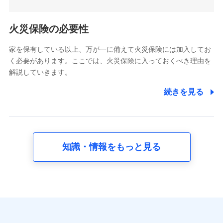
5.通話録音にて取得する情報
電話対応の品質向上およびお問合せ内容の正確な把握のため
火災保険の必要性
家を保有している以上、万が一に備えて火災保険には加入してお
6.採用応募者の個人情報
く必要があります。ここでは、火災保険に入っておくべき理由を
採用選考および入社手続を実施するため
解説していきます。
7.社員（従業者）の個人情報
続きを見る
人事･勤怠･健康・労務等の管理、給与支給、福利厚生・採用
退職関連処理等の各種手続きのため、当社と従業員または従
業員同士の連絡のため
知識・情報をもっと見る
8.取引先個人情報
取引先としての選定業務、営業情報の提供業務、契約締結手
続き業務、取引管理業務、およびこれらに準ずる業務の遂行
のため
9.お問い合わせ情報
各種お問い合わせに対応するため