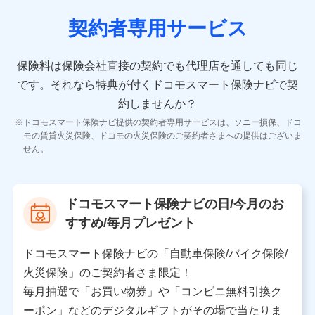
契約者専用サービス
10.受託業務の 個人情報
受託業務の遂行およびこれらに準ずる業務の遂行のため
保険料は保険会社直接の契約でも代理店を通しても同じ
です。
それなら特典が付くドコモスマート保険ナビで契
11.マイカー通勤管理クラウド並びに法人向けASPサー
ビスに関してのお問い合わせ情報
約しませんか？
各種お問い合わせに対応するため
ドコモスマート保険ナビ提供の契約者専用サービスは、ソニー損保、ドコ
当社のサービスに関する情報提供や、皆様に有用なお知らせ
モの賃貸火災保険、ドコモの火災保険のご契約者さまへの提供はございま
をお送りするため
せん。
アンケートの送付のため
当社のサービスや媒体の運営改善に必要なデータを解析し、
分析するため
当社の対応品質向上やお問い合わせ内容の正確な把握のため
ドコモスマート保険ナビの日/今月のお
個人情報保護管理者の職名、連絡先
すすめ/毎月プレゼント
株式会社ドコモ・インシュアランス 営業部長
〒103-0013 東京都中央区日本橋人形町2-14-10 アー
ドコモスマート保険ナビの「自動車保険/バイク保険/
バンネット日本橋ビル 3F
火災保険」のご契約者さま限定！
株式会社ドコモ・インシュアランス
毎月抽選で「お買い物券」や「コンビニ無料引換ク
ーポン」などのデジタルギフトがその場で当たりま