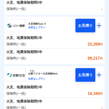
火災 1年
地震 1年
火災、地震保険期間
5年
-
保険料(一括)
0
11,774
5,200
建物
円
円
円
日新火災海上保険株式会社
火災保険Type S
お見積り
水災なしプラン
0
5,462
1,560
日新火災海上保険株式会社のおすすめポイント
家財
円
円
円
火災、地震保険期間
1年
保険料（一括）内訳
01
POINT
22,269
保険料(一括)
円
火災 1年
地震 1年
火災、地震保険期間
5年
99,217
保険料(一括)
円
イチオシ
02
POINT
-
6,690
5,200
建物
円
円
ソニー損害保険株式会社
うち
ソニー損保の新ネット火災保険は、補償の組合せが自
お
家
ドクター火災保険Web
お見積り
-
4,530
1,560
ソニー損害保険株式会社のおすすめポイント
家財
由だから、必要な補償に絞って選べます。
円
円
水災なしプラン
しかも「地震上乗せ特約（全半損時のみ）」で、地震
火災、地震保険期間
1年
保険料（一括）内訳
01
POINT
の被害にも火災保険の保険金額に対して最大100％で備
16,160
保険料(一括)
円
えられます（一部損は対象外）。
火災 1年
地震 1年
火災、地震保険期間
5年
-
保険料(一括)