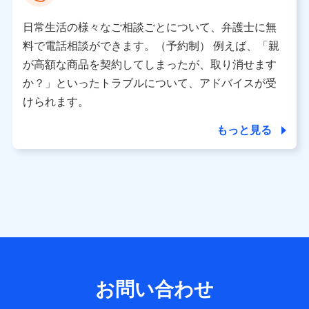
として、dポイントカード番号、性別、年齢、家族構成、住
所、dポイント残高、dポイント利用履歴などが含まれます。
日常生活の様々なご相談ごとについて、弁護士に無
利用情報
料で電話相談ができます。（予約制） 例えば、「親
当社又は株式会社NTTドコモが提供する各種サービスなどの
ご契約・ご利用などに関する情報。例として、当社又は株式
が高額な商品を契約してしまったが、取り消せます
会社NTTドコモが提供する各種サービスのご契約状態・ご利
か？」といったトラブルについて、アドバイスが受
用履歴インターネット利用時の行動に関する情報、アプリケ
ーション利用時の行動に関する情報、購入されたサービスや
けられます。
商品の名称・購入場所・決済に関する情報、アンケートの回
答に関する情報などが含まれます。
もっと見る
保険関連サービス情報
当社又は株式会社NTTドコモが提供する保険関連サービスに
関して取得し、又は保有する情報。例として、見積請求受付
時、資料請求受付時又はユーザー登録受付時に提供いただい
た情報（氏名、住所、生年月日、性別、保険契約者と被保険
者の関係、保険加入の目的、保険商品の内容、保険料、保険
料のお支払方法、車のメーカーや走行距離などの情報、建物
の構造や築年数などの情報、ペットの種類や年齢など）及び
お客様との応対記録 （お客様に提示した比較見積の試算結
果情報、メールマガジンを提供した際のメール内容や送信履
歴の情報及び保険の更改案内等を提供した際のメール内容や
送信履歴などの情報）が含まれます。
お問い合わせ
保険契約情報