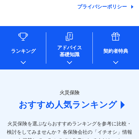
地震の被害にも最大100％で備えられます。
ランキングをもっと見る
関する情報を提供し、金融商品等の契約を勧奨するため、ま
残存物取片づけ費用
付帯される費用保
銀行振込
始期日
2025/10/01
プライバシーポリシー
た維持管理等の委託業務遂行のため、またそれらに付帯、関
険金
失火見舞費用
適用される割引
建築年割引
その他付帯される
連する当社および提携会社のサービスを案内、提供するため
修理付帯費用
費用の補償
水道管修理費用
一括払
※1雑危険（盗難を除く）および破汚
（なお、当社は複数の保険会社と取引があり、取得した個人
説明事項
付帯サービス
住まいの緊急かけつけサービス
地震火災費用
支払方法
損において、自己負担額5万円
年払い
情報を取引のある他の保険会社の商品・サービスをご提案す
インターネット割引
るために利用させていただくことがあります。）
月払い
ソニー損害保険株式会社で
各種セミナーの開催のため
適用される割引
指定工務店割引
保険証券の不発行に関する特約（500
クレジットカード
募集文書番号
適用される割引
お見積もり
コンサルティングサービスの実施のため
円）
建築年割引
コンビニ払い
ネット申込
アドバイス
補償内容
アンケートやキャンペーン等の実施のため
払込方法
ランキング
契約者特典
口座振替
申込方法
郵送
基礎知識
上記に係る案内・手続き・管理等付帯業務を行うため
その他条件
住まいのアシスタンスサービス
※2
その他条件
指定工務店特約
※5
見積もりや保険会社とのご契約に先立ち、当社が提供する
銀行振込
対面
* 当社が委託を受けている保険会社の情報は、保険会社
免責金額（自己負
ドコモスマート保険ナビの利用規約と個人情報の取扱いに
のホームページに掲載しておりますので、ご確認くださ
免責金額なし
WEB見積もり+メールアドレス登録後
担額）
すまいのサポート24
同意いただく必要があります。詳細について、以下をご確
一括払
始期日
2024/10/01
い。
から4営業日+1日以降、お客さまが決
備考
認ください。
リフォーム相談サービス
ドコモスマート保険ナビ編集部の評価
支払方法
年払い
付帯サービス
済した時点で保険のお申し込みと完了
臨時費用
長期優良住宅の維持保全サポートサー
※1損害割合が30%未満の場合は定率
■損害保険
ドコモスマート保険ナビサービス利用規約
となります。
月払い
火災保険
ビス
損害防止費用
払、水災料率は最低リスク区分を適用
あいおいニッセイ同和損害保険株式会社
当社による個人情報の取扱いについて（プライバシー
ソニー損保の新ネット火災保険は、補償の組合せが
※2破損・汚損、水ぬれは自己負担額
残存物取片づけ費用
付帯される費用保
おすすめ人気ランキング
(https://www.aioinissaydowa.co.jp/)
ネット申込
クレジットカード
ポリシー）
※3
自由だから、必要な補償に絞って選べます。
5万円 建物が築15年以上または建築
クレジットカード
険金
失火見舞費用
アクサ損害保険株式会社 (https://www.axa-
※2
申込方法
郵送
コンビニ払い
年不明の場合、風災・雹（ひょう）
しかも、「地震上乗せ特約（全半損時のみ）」で、
払込方法
コンビニ払い
direct.co.jp/)
水道管修理費用
※3
災・雪災の自己負担額は5万円
対面
口座振替
払込方法
地震の被害にも最大100％で備えられます。
口座振替
火災保険を選ぶならおすすめランキングを参考に比較・
アニコム損害保険株式会社 (https://www.anicom-
※3失火見舞費用の取扱いはなし
地震火災費用
※4
銀行振込
説明事項
※4水道管修理費用の取扱いはなし
sompo.co.jp/)
銀行振込
検討をしてみませんか？
始期日
2025/10/01
各保険会社の「イチオシ」情報
（破損・汚損等危険補償特約で補償対
東京海上ダイレクト損害保険株式会社
その他付帯される