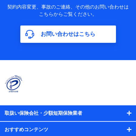
当社又は株式会社NTTドコモが取得し、又は保有する保険契
約に関する情報。例として、保険契約者及び被保険者の氏
契約内容変更、事故のご連絡、その他のお問い合わせは
名、住所、生年月日、性別、保険契約者と被保険者の関係、
こちらからご覧ください。
保険加入の目的、保険商品の内容、保険料、保険料のお支払
方法、車のメーカーや走行距離などの情報、建物の構造や築
年数などの情報、ペットの種類や年齢などの情報などが含ま
お問い合わせはこちら
れます。
【共同して利用する者の範囲】
当社
株式会社NTTドコモ
【利用する者の利用目的】
当社又は株式会社NTTドコモが提供する保険関連サービスに
おけるユーザ登録受付および管理のため
当社又は株式会社NTTドコモと取引のあるもしくは委託を受
けている保険会社・提携会社の保険その他に関する情報を提
供するため、また維持管理等の委託業務遂行のため、またそ
れらに付帯、関連する当社、株式会社NTTドコモおよび提携
会社のサービスを案内、提供するため
取扱い保険会社・少額短期保険業者
（各サービスで取得したサービス利用履歴、ウェブサイトの
閲覧履歴、購買履歴、ご契約内容等のパーソナルデータを分
おすすめコンテンツ
析して、お客さまの趣味・嗜好・傾向に応じたサービス・商
品等に関するご提案や広告の配信等を行うことがありま