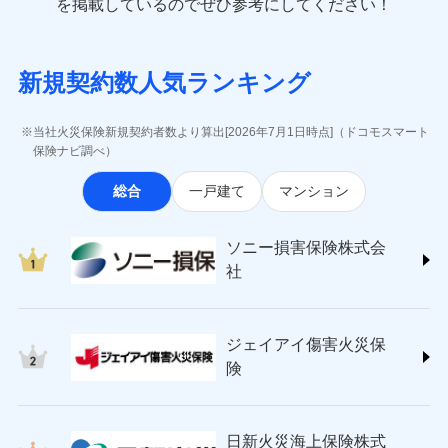
一括払
を掲載しているのでぜひ参考にしてください！
修理付帯費用
象となる場合があります。）
費用の補償
(https://www.e-design.net/)
一括払
説明事項
※1水災料率は最低リスク区分を適用
支払方法
年払い
※5地震火災費用の取扱いはなし
AIG損害保険株式会社
支払方法
年払い
※6火災・風災等の事故により建物に
月払い
ソニー損害保険株式会社で
インターネット割引
(https://www.aig.co.jp/sonpo)
月払い
募集文書番号
損害が生じたとき、日新火災がご案内
新規契約数人気ランキング
お見積もり
ＳＢＩ損害保険株式会社
適用される割引
指定工務店割引
する修理業者（指定工務店）が建物の
ネット申込
(https://www.sbisonpo.co.jp/)
修理を行います。
建築年割引
ネット申込
申込方法
郵送
ジェイアイ傷害火災保険株式会社
申込方法
郵送
当社火災保険新規契約者数より算出[2026年7月1日時点]（ドコモスマート
見積もりや保険会社とのご契約に先立ち、当社が提供する
対面
(https://www.jihoken.co.jp/)
募集文書番号
その他条件
指定工務店特約
保険ナビ調べ）
※5
対面
ドコモスマート保険ナビの利用規約と個人情報の取扱いに
ソニー損害保険株式会社
同意いただく必要があります。詳細について、以下をご確
始期日
2026/08/01
総合
一戸建て
マンション
(https://www.sonysonpo.co.jp/)
すまいのサポート24
認ください。
始期日
2024/10/01
ドコモスマート保険ナビ編集部の評価
損害保険ジャパン株式会社 (https://www.sompo-
リフォーム相談サービス
付帯サービス
ドコモスマート保険ナビサービス利用規約
※1盗難、水濡れ、騒擾（じょう）、
japan.co.jp/)
長期優良住宅の維持保全サポートサー
※1破損・汚損、水ぬれは自己負担額
ソニー損害保険株式会
外部からの落下・飛来・衝突は自動付
当社による個人情報の取扱いについて（プライバシー
ソニー損保の新ネット火災保険は、補償の組合せが
ＳＯＭＰＯダイレクト損害保険株式会社
ビス
5万円 建物が築15年以上または建築
帯です。
社
ポリシー）
自由だから、必要な補償に絞って選べます。
(https://www.sompo-direct.co.jp/)
年不明の場合、風災・雹（ひょう）
ドコモスマート保険ナビ編集部の評価
※2水まわりトラブル、カギ開け対
災・雪災の自己負担額は5万円
チューリッヒ保険会社 (https://www.zurich.co.jp/)
応、ガラス破損の場合に60分までの
クレジットカード
しかも、「地震上乗せ特約（全半損時のみ）」で、
※2失火見舞費用の取扱いはなし
東京海上日動火災保険株式会社
簡易作業無料でご提供いたします。弊
コンビニ払い
地震の被害にも最大100％で備えられます。
全国の優良工務店とタッグを組み、「高品質な修理」
※3水道管修理費用の取扱いはなし
払込方法
社提携業者にて24時間365日受付。受
ジェイアイ傷害火災保
(https://www.tokiomarine-nichido.co.jp/)
説明事項
口座振替
説明事項
（破損・汚損等危険補償特約で補償対
と「保険金のお支払」をワンセットで提供する火災保
付後、専門業者が対応に向かいます。
日新火災海上保険株式会社
険
象となる場合があります。）
銀行振込
ガラス破損の対応時間は9時～20時と
険です。補償の選択は自由自在で、お申込みはPC・ス
(https://www.nisshinfire.co.jp/)
※4地震火災費用の取扱いはなし
なります。
マホで24時間受付可能です。住宅トラブル応急サービ
ペット＆ファミリー損害保険株式会社
※5火災・風災等の事故により建物に
※3クレジットカード会社の分割払い
一括払
ス「すまいのサポート24」は水まわり、玄関カギの紛
(https://www.petfamilyins.co.jp/)
損害が生じたとき、日新火災がご案内
が可能なことがあります。詳しくは各
日新火災海上保険株式
ソニー損害保険株式会社で
支払方法
年払い