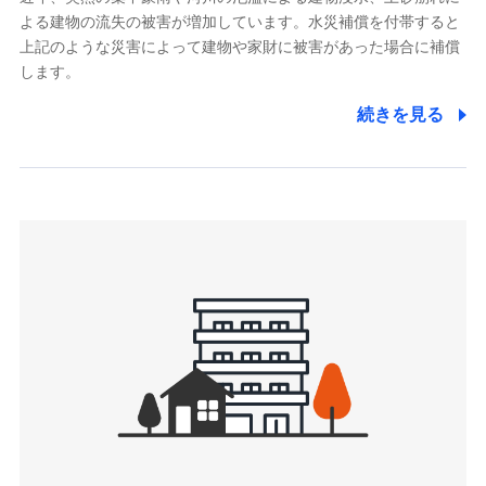
よる建物の流失の被害が増加しています。水災補償を付帯すると
郵便、電話、およびＥメール等により、当社と取引のあるも
しくは委託を受けている保険会社・提携会社の保険その他に
上記のような災害によって建物や家財に被害があった場合に補償
関する情報を提供し、金融商品等の契約を勧奨するため、ま
します。
た維持管理等の委託業務遂行のため、またそれらに付帯、関
連する当社および提携会社のサービスを案内、提供するため
続きを見る
（なお、当社は複数の保険会社と取引があり、取得した個人
情報を取引のある他の保険会社の商品・サービスをご提案す
るために利用させていただくことがあります。）
上記に係る連絡・手続き・管理等付帯業務を行うため
3.セミナー募集サイトから取得した個人情報
各種セミナーの案内、開催のため
上記に係る連絡・手続き・管理等付帯業務を行うため
4.家族・友達紹介にて取得した個人情報
被紹介者への連絡、及び当社と取引のあるもしくは委託を受
けている保険会社・提携会社の保険その他に関する情報を提
供し、金融商品等の契約を勧奨するため
アンケートやキャンペーン等の実施のため
上記に係る連絡・手続き・管理等付帯業務を行うため