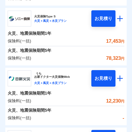
イチオシ
02
POINT
補償の範囲
？
0
03
10,938
5,200
POINT
建物
円
円
円
日新火災海上保険株式会社
まさかのときも安心！全国の優良工務店とタッグを
火災保険Type S
お見積り
火災＋風災＋水災プラン
0
4,571
1,560
日新火災海上保険株式会社のおすすめポイント
家財
円
組み、「高品質な修理」と「保険金のお支払」をワ
円
円
火災
風災・雹（ひょ
落雷
う）災、雪災
ンセットで提供する火災保険です。
火災、地震保険期間
1年
保険料（一括）内訳
01
破裂・爆発
POINT
お客さまのニーズから補償を考え、設計することで
17,453
保険料(一括)
円
合理的な保険料を実現することができます。さらに
水災
盗難
火災 1年
地震 1年
火災、地震保険期間
5年
水濡れ
各種割引が充実！
※1
騒擾（じょう）
78,323
保険料(一括)
円
大切な住まいを守るための各種サポート機能をご用
外部からの落下・
破損・汚損
イチオシ
02
POINT
-
6,010
5,200
建物
円
円
飛来・衝突
意、住宅トラブル応急サービス「すまいのサポート
ソニー損害保険株式会社
うち
24」、住まいをメンテナンスする際の無料の「リフ
ソニー損保の新ネット火災保険は、補償の組合せが自
お
家
ドクター火災保険Web
お見積り
-
ォーム相談サービス」、「長期優良住宅の維持保全
3,390
1,560
ソニー損害保険株式会社のおすすめポイント
家財
由だから、必要な補償に絞って選べます。
円
円
火災＋風災＋水災プラン
サポートサービス」をご提供します。
しかも「地震上乗せ特約（全半損時のみ）」で、地震
火災、地震保険期間
1年
保険料（一括）内訳
01
POINT
の被害にも火災保険の保険金額に対して最大100％で備
お家ドクター火災保険Web（すまいの保険）のお見
12,230
保険料(一括)
円
えられます（一部損は対象外）。
積もり・お申込みはネットで完結！
火災 1年
地震 1年
火災、地震保険期間
5年
上半期
新規契約数ランキング
-
保険料(一括)
イチオシ
02
POINT
補償の範囲
補償の範囲
？
0
03
7,452
5,200
？
03
POINT
建物
円
POINT
円
円
当社火災保険新規契約者数より算出[
年
月]（ドコモスマート保険
日新火災海上保険株式会社
ナビ調べ）