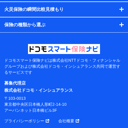
す。）
火災保険の瞬間比較見積もり
各種セミナーの開催のため
コンサルティングサービスの実施のため
アンケートやキャンペーン等の実施のため
保険の種類から選ぶ
上記に係る案内・手続き・管理等付帯業務を行うため
【当該個人データの管理について責任を有する者の名
称・住所・代表者名】
当該個人データを取り扱う各共同利用者（詳細は次のと
おり）
ドコモスマート保険ナビは
株式会社NTTドコモ・フィナンシャル
東京都千代田区永田町2丁目11番1号 山王パークタワー
グループおよび
株式会社ドコモ・インシュアランス共同で
運営す
株式会社NTTドコモ 代表取締役社長 前田 義晃
るサービスです
東京都中央区日本橋人形町2-14-10 アーバンネット日
募集代理店
本橋ビル 3F
株式会社ドコモ・インシュアランス
株式会社ドコモ・インシュアランス 代表取締役社
〒103-0013
長 吉村 忠義
東京都中央区日本橋人形町2-14-10
アーバンネット日本橋ビル3F
※ 当社および株式会社NTTドコモは、お客さまの情報
を利用させていただくにあたっては、「NTTドコモ パー
プライバシーポリシー
会社概要
ソナルデータ憲章」に定める行動原則を順守します 。