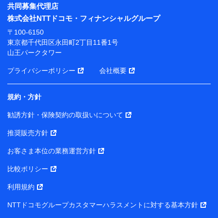
※ パーソナルデータダッシュボードの「第三者提供の
共同募集代理店
管理」の設定状態にかかわらず、共同利用する場合があ
株式会社NTTドコモ・フィナンシャルグループ
ります。
〒100-6150
※ dポイントクラブ会員ではないお客さま（2019年12
東京都千代田区永田町2丁目11番1号
月11日以降、一度もdポイントクラブ会員であったこと
山王パークタワー
がないお客さまに限る）に関する、2019年12月10日以
前に取得した個人データは、こちら の利用目的の範囲内
プライバシーポリシー
会社概要
に限って共同利用します。
規約・方針
当社は株式会社NTTドコモ・フィナンシャルグループ
との間で、以下のとおり個人データを共同利用しま
勧誘方針・保険契約の取扱いについて
す。
推奨販売方針
【共同して利用される利用データの項目】
当社または株式会社NTTドコモ・フィナンシャルグルー
お客さま本位の業務運営方針
プがサービス提供等を通じて取得した、以下の情報など
比較ポリシー
の個人データ
基本情報
利用規約
氏名、電話番号、メールアドレス、お客さまの識別子、属
NTTドコモグループカスタマーハラスメントに対する基本方針
性、連絡先、dポイントサービスのご利用に関する情報。例
として、dポイントカード番号、性別、年齢、家族構成、住