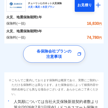
まさかのときも安心！全国の優良工務店とタッグを
チューリッヒのネット火災保険
お見積り
火災＋風災＋水災プラン
0
3,241
1,560
日新火災海上保険株式会社のおすすめポイント
家財
円
組み、「高品質な修理」と「保険金のお支払」をワ
円
円
火災
風災・雹（ひょ
火災
風災・雹（ひょ
落雷
う）災、雪災
ンセットで提供する火災保険です。
落雷
う）災、雪災
火災、地震保険期間
1年
保険料（一括）内訳
01
破裂・爆発
POINT
破裂・爆発
お客さまのニーズから補償を考え、設計することで
16,830
保険料(一括)
円
合理的な保険料を実現することができます。さらに
水災
盗難
水災
盗難
火災 1年
地震 1年
火災、地震保険期間
5年
ランキングをもっと見る
水濡れ
水濡れ
各種割引が充実！
※1
騒擾（じょう）
騒擾（じょう）
74,780
保険料(一括)
円
大切な住まいを守るための各種サポート機能をご用
外部からの落下・
破損・汚損
外部からの落下・
破損・汚損
イチオシ
02
POINT
-
2,620
5,200
建物
円
円
飛来・衝突
飛来・衝突
意、住宅トラブル応急サービス「すまいのサポート
チューリッヒ保険会社
各保険会社プランの
24」、住まいをメンテナンスする際の無料の「リフ
ソニー損保の新ネット火災保険は、補償の組合せが自
注意事項
-
ォーム相談サービス」、「長期優良住宅の維持保全
2,850
1,560
チューリッヒ保険会社のおすすめポイント
家財
由だから、必要な補償に絞って選べます。
円
円
サポートサービス」をご提供します。
しかも「地震上乗せ特約（全半損時のみ）」で、地震
保険料（一括）内訳
01
補償内容
POINT
の被害にも火災保険の保険金額に対して最大100％で備
お家ドクター火災保険Web（すまいの保険）のお見
えられます（一部損は対象外）。
積もり・お申込みはネットで完結！
火災 1年
地震 1年
上半期
新規契約数ランキング
こちらでご案内しております保険料は概算であり、実際にご契約い
上半期
新規契約数ランキング
免責金額（自己負
免責金額なし
ただける保険料とは異なります。また保険会社によって補償内容や
※2
担額）
特約名称なども異なる場合がございます。あらかじめご了承くださ
イチオシ
02
POINT
補償の範囲
補償の範囲
？
0
03
7,400
5,200
？
03
POINT
建物
円
POINT
円
円
当社火災保険新規契約者数より算出[
年
月]（ドコモスマート保険
当社火災保険新規契約者数より算出[
年
月]（ドコモスマート保険
い。
ナビ調べ）
臨時費用
ナビ調べ）
まさかのときも安心！全国の優良工務店とタッグを
人気順については当社
新規契約者数より
損害防止費用
0
2,670
1,560
家財
円
組み、「高品質な修理」と「保険金のお支払」をワ
円
円
算出[
年
月
日現在]（ドコモスマート保険ナ