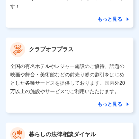
個人情報の第三者提供について
す！
当社ではご本人の同意がある場合または法令に基づく場
合を除き、第三者に提供いたしません。
もっと見る
業務の委託
当社は利用目的の達成に必要な範囲内において個人情報
クラブオフプラス
の取り扱いの全部または一部を委託する場合がありま
す。
全国の有名ホテルやレジャー施設のご優待、話題の
個人データの共同利用
映画や舞台・美術館などの前売り券の割引をはじめ
とした各種サービスを提供しております。国内外20
当社は株式会社NTTドコモとの間で、以下のとおり個
人データを共同利用します。
万以上の施設やサービスでご利用いただけます。
【共同して利用される利用データの項目】
もっと見る
当社又は株式会社NTTドコモがサービス提供等を通じて
取得した、以下の情報などの個人データ
基本情報
氏名、電話番号、メールアドレス、お客さまの識別子、属
暮らしの法律相談ダイヤル
性、連絡先、dポイントサービスのご利用に関する情報。例