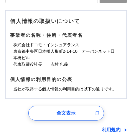
落雷
う）災、雪災
水道管修理費用
水道管修理費用
※4
対面
破裂・爆発
地震火災費用
水災
地震火災費用
盗難
※5
ランキングをもっと見る
ランキングをもっと見る
水濡れ
始期日
2025/10/01
※1
水災
盗難
騒擾（じょう）
個人情報の取扱いについて
適用される割引
建築年割引
その他付帯される
水濡れ
外部からの落下・
破損・汚損
修理付帯費用
※1
費用の補償
騒擾（じょう）
飛来・衝突
※1水災料率は最低リスク区分を適用
外部からの落下・
破損・汚損
事業者の名称・住所・代表者名
付帯サービス
住まいの緊急かけつけサービス
説明事項
※2雑危険（盗難を除く）および破汚
飛来・衝突
損において、自己負担額5万円
インターネット割引
株式会社ドコモ・インシュアランス
適用される割引
指定工務店割引
クレジットカード
東京都中央区日本橋人形町2-14-10 アーバンネット日
募集文書番号
建築年割引
コンビニ払い
補償内容
補償内容
本橋ビル
払込方法
口座振替
代表取締役社長 吉村 忠義
その他条件
指定工務店特約
※6
銀行振込
上半期
新規契約数ランキング
免責金額（自己負
免責金額（自己負
免責金額なし
免責金額なし
個人情報の利用目的の公表
※1
担額）
担額）
すまいのサポート24
補償内容
一括払
当社火災保険新規契約者数より算出[
当社が取得する個人情報の利用目的は以下の通りです。
年
月]（ドコモスマート保険
リフォーム相談サービス
支払方法
年払い
付帯サービス
臨時費用
ナビ調べ）
臨時費用
ドコモスマート保険ナビ編集部の評価
長期優良住宅の維持保全サポートサー
月払い
損害防止費用
免責金額（自己負
ビス
損害防止費用
1.見積請求受付時、資料請求受付時、ユーザー登録受
免責金額なし
担額）
残存物取片づけ費用
残存物取片づけ費用
付時
付帯される費用の
付帯される費用保
ネット申込
ソニー損保の新ネット火災保険は、補償の組合せが
全文表示
補償
クレジットカード
険金
失火見舞費用
失火見舞費用
※2
申込方法
郵送
ユーザー登録受付および、管理のため
自由だから、必要な補償に絞って選べます。
臨時費用
コンビニ払い
水道管修理費用
水道管修理費用
郵便、電話、およびＥメール等により、当社と取引のあるも
※3
対面
払込方法
しかも、「地震上乗せ特約（全半損時のみ）」で、
損害防止費用
しくは委託を受けている保険会社・提携会社の保険その他に
口座振替
利用規約
地震火災費用
地震火災費用
※4