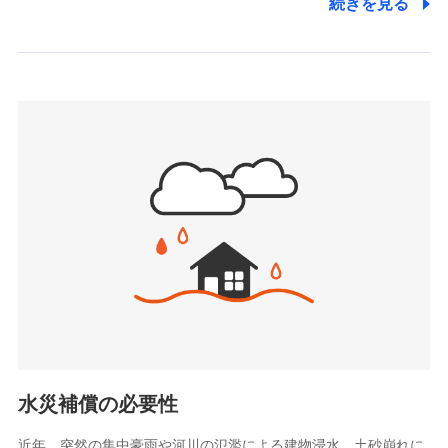
続きを見る
株式会社アシロ少額短期保険
日新火災海上保険株式会社で
(https://kailash.co.jp/)
お見積もり
SBIいきいき少額短期保険会社 (https://www.i-
sedai.com/)
見積もりや保険会社とのご契約に先立ち、当社が提供する
SBIペット少額短期保険株式会社
ドコモスマート保険ナビの利用規約と個人情報の取扱いに
(https://www.sbipet-ssi.co.jp/)
同意いただく必要があります。詳細について、以下をご確
SBIリスタ少額短期保険会社
認ください。
(https://www.jishin.co.jp/)
スマートプラス少額短期保険株式会社
ドコモスマート保険ナビサービス利用規約
（https://www.smartplus-insurance.com/）
当社による個人情報の取扱いについて（プライバシー
チューリッヒ少額短期保険株式会社
ポリシー）
(https://www.zurichssi.co.jp/)
Tokio Marine X少額短期保険株式会社
(https://www.tokiomarine-x.co.jp/)
ペットメディカルサポート株式会社
(https://pshoken.co.jp/)
リトルファミリー少額短期保険株式会社
(https://www.littlefamily-ssi.com/)
水災補償の必要性
2.共同募集を行う代理店から受領する個人情報
近年、突然の集中豪雨や河川の氾濫による建物浸水、土砂崩れに