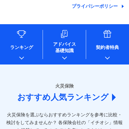
地震の被害にも最大100％で備えられます。
ランキングをもっと見る
関する情報を提供し、金融商品等の契約を勧奨するため、ま
残存物取片づけ費用
付帯される費用保
銀行振込
始期日
2025/10/01
プライバシーポリシー
た維持管理等の委託業務遂行のため、またそれらに付帯、関
険金
失火見舞費用
適用される割引
建築年割引
その他付帯される
連する当社および提携会社のサービスを案内、提供するため
修理付帯費用
費用の補償
水道管修理費用
一括払
※1雑危険（盗難を除く）および破汚
（なお、当社は複数の保険会社と取引があり、取得した個人
説明事項
付帯サービス
住まいの緊急かけつけサービス
地震火災費用
支払方法
損において、自己負担額5万円
年払い
情報を取引のある他の保険会社の商品・サービスをご提案す
インターネット割引
るために利用させていただくことがあります。）
月払い
ソニー損害保険株式会社で
各種セミナーの開催のため
適用される割引
指定工務店割引
保険証券の不発行に関する特約（500
クレジットカード
募集文書番号
適用される割引
お見積もり
コンサルティングサービスの実施のため
円）
建築年割引
コンビニ払い
ネット申込
アドバイス
補償内容
アンケートやキャンペーン等の実施のため
払込方法
ランキング
契約者特典
口座振替
申込方法
郵送
基礎知識
上記に係る案内・手続き・管理等付帯業務を行うため
その他条件
住まいのアシスタンスサービス
※2
その他条件
指定工務店特約
※5
見積もりや保険会社とのご契約に先立ち、当社が提供する
銀行振込
対面
* 当社が委託を受けている保険会社の情報は、保険会社
免責金額（自己負
ドコモスマート保険ナビの利用規約と個人情報の取扱いに
のホームページに掲載しておりますので、ご確認くださ
免責金額なし
WEB見積もり+メールアドレス登録後
担額）
すまいのサポート24
同意いただく必要があります。詳細について、以下をご確
一括払
始期日
2024/10/01
い。
から4営業日+1日以降、お客さまが決
備考
認ください。
リフォーム相談サービス
ドコモスマート保険ナビ編集部の評価
支払方法
年払い
付帯サービス
済した時点で保険のお申し込みと完了
臨時費用
長期優良住宅の維持保全サポートサー
※1損害割合が30%未満の場合は定率
■損害保険
ドコモスマート保険ナビサービス利用規約
となります。
月払い
火災保険
ビス
損害防止費用
払、水災料率は最低リスク区分を適用
あいおいニッセイ同和損害保険株式会社
当社による個人情報の取扱いについて（プライバシー
ソニー損保の新ネット火災保険は、補償の組合せが
※2破損・汚損、水ぬれは自己負担額
残存物取片づけ費用
付帯される費用保
おすすめ人気ランキング
(https://www.aioinissaydowa.co.jp/)
ネット申込
クレジットカード
ポリシー）
※3
自由だから、必要な補償に絞って選べます。
5万円 建物が築15年以上または建築
クレジットカード
険金
失火見舞費用
アクサ損害保険株式会社 (https://www.axa-
※2
申込方法
郵送
コンビニ払い
年不明の場合、風災・雹（ひょう）
しかも、「地震上乗せ特約（全半損時のみ）」で、
払込方法
コンビニ払い
direct.co.jp/)
水道管修理費用
※3
災・雪災の自己負担額は5万円
対面
口座振替
払込方法
地震の被害にも最大100％で備えられます。
口座振替
火災保険を選ぶならおすすめランキングを参考に比較・
アニコム損害保険株式会社 (https://www.anicom-
※3失火見舞費用の取扱いはなし
地震火災費用
※4
銀行振込
説明事項
※4水道管修理費用の取扱いはなし
sompo.co.jp/)
銀行振込
検討をしてみませんか？
始期日
2025/10/01
各保険会社の「イチオシ」情報
（破損・汚損等危険補償特約で補償対
東京海上ダイレクト損害保険株式会社
その他付帯される