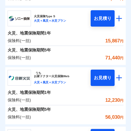
イチオシ
02
POINT
補償の範囲
？
0
03
9,352
5,200
POINT
建物
円
円
円
日新火災海上保険株式会社
まさかのときも安心！全国の優良工務店とタッグを
火災保険Type S
お見積り
火災＋風災＋水災プラン
0
4,571
1,560
日新火災海上保険株式会社のおすすめポイント
家財
円
組み、「高品質な修理」と「保険金のお支払」をワ
円
円
火災
風災・雹（ひょ
落雷
う）災、雪災
ンセットで提供する火災保険です。
火災、地震保険期間
1年
保険料（一括）内訳
01
破裂・爆発
POINT
お客さまのニーズから補償を考え、設計することで
15,867
保険料(一括)
円
合理的な保険料を実現することができます。さらに
水災
盗難
火災 1年
地震 1年
火災、地震保険期間
5年
水濡れ
各種割引が充実！
※1
騒擾（じょう）
71,440
保険料(一括)
円
大切な住まいを守るための各種サポート機能をご用
外部からの落下・
破損・汚損
イチオシ
02
POINT
0
5,920
5,200
建物
円
円
円
飛来・衝突
意、住宅トラブル応急サービス「すまいのサポート
ソニー損害保険株式会社
うち
24」、住まいをメンテナンスする際の無料の「リフ
ソニー損保の新ネット火災保険は、補償の組合せが自
お
家
ドクター火災保険Web
お見積り
0
ォーム相談サービス」、「長期優良住宅の維持保全
3,390
1,560
ソニー損害保険株式会社のおすすめポイント
家財
円
由だから、必要な補償に絞って選べます。
円
円
火災＋風災＋水災プラン
サポートサービス」をご提供します。
しかも「地震上乗せ特約（全半損時のみ）」で、地震
火災、地震保険期間
1年
保険料（一括）内訳
01
POINT
の被害にも火災保険の保険金額に対して最大100％で備
お家ドクター火災保険Web（すまいの保険）のお見
12,230
保険料(一括)
円
えられます（一部損は対象外）。
積もり・お申込みはネットで完結！
火災 1年
地震 1年
火災、地震保険期間
5年
上半期
新規契約数ランキング
56,030
保険料(一括)
円
イチオシ
02
POINT
補償の範囲
補償の範囲
？
0
03
5,866
5,200
？
03
POINT
建物
円
POINT
円
円
当社火災保険新規契約者数より算出[
年
月]（ドコモスマート保険
日新火災海上保険株式会社
ナビ調べ）