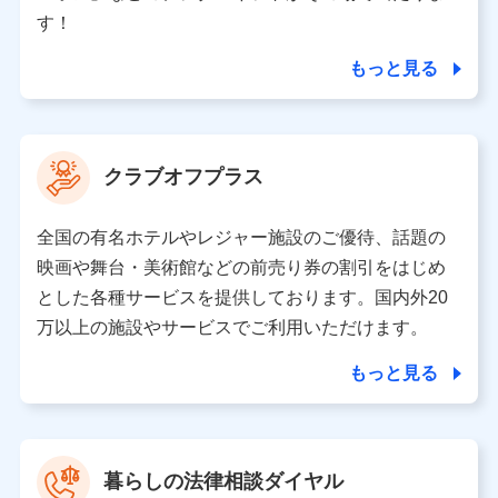
個人情報の第三者提供について
す！
当社ではご本人の同意がある場合または法令に基づく場
合を除き、第三者に提供いたしません。
もっと見る
業務の委託
当社は利用目的の達成に必要な範囲内において個人情報
クラブオフプラス
の取り扱いの全部または一部を委託する場合がありま
す。
全国の有名ホテルやレジャー施設のご優待、話題の
個人データの共同利用
映画や舞台・美術館などの前売り券の割引をはじめ
とした各種サービスを提供しております。国内外20
当社は株式会社NTTドコモとの間で、以下のとおり個
人データを共同利用します。
万以上の施設やサービスでご利用いただけます。
【共同して利用される利用データの項目】
もっと見る
当社又は株式会社NTTドコモがサービス提供等を通じて
取得した、以下の情報などの個人データ
基本情報
氏名、電話番号、メールアドレス、お客さまの識別子、属
暮らしの法律相談ダイヤル
性、連絡先、dポイントサービスのご利用に関する情報。例