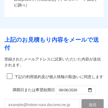
火災
風災・雹（ひょ
火災
風災・雹（ひょ
残存物取片づけ費用
付帯される費用の
落雷
う）災、雪災
ンセットで提供する火災保険です。
落雷
う）災、雪災
ビ調べ）
補償
失火見舞費用
破裂・爆発
破裂・爆発
お客さまのニーズから補償を考え、設計することで
水道管修理費用
合理的な保険料を実現することができます。さらに
水災
地震火災費用
盗難
水災
盗難
ランキングをもっと見る
ランキングをもっと見る
水濡れ
水濡れ
各種割引が充実！
※1
騒擾（じょう）
騒擾（じょう）
適用される割引
建築年割引
大切な住まいを守るための各種サポート機能をご用
外部からの落下・
破損・汚損
外部からの落下・
破損・汚損
イチオシ
02
POINT
飛来・衝突
飛来・衝突
意、住宅トラブル応急サービス「すまいのサポート
上記のお見積もり内容をメールで送
付帯サービス
住まいの緊急かけつけサービス
24」、住まいをメンテナンスする際の無料の「リフ
火災、自然災害、盗難などトータルでカバーし、大
付
ォーム相談サービス」、「長期優良住宅の維持保全
切な住まいをお守りします！
クレジットカード
サポートサービス」をご提供します。
水まわりトラブル、カギ開け対応など「住まいのア
コンビニ払い
補償内容
補償内容
登録されたメールアドレスに試算いただいた内容が送信
払込方法
お家ドクター火災保険Web（すまいの保険）のお見
シスタンスサービス」が無料付帯
口座振替
されます。
積もり・お申込みはネットで完結！
補償の対象やお客さまの状況に応じたさまざまな割
銀行振込
上半期
新規契約数ランキング
上半期
新規契約数ランキング
免責金額（自己負
免責金額（自己負
引をご用意！
免責金額なし
免責金額なし
※1
※2
下記の利用規約及び個人情報の取扱いに同意します
担額）
担額）
一括払
補償の範囲
？
03
POINT
当社火災保険新規契約者数より算出[
年
月]（ドコモスマート保険
当社火災保険新規契約者数より算出[
年
月]（ドコモスマート保険
支払方法
年払い
ナビ調べ）
臨時費用
ナビ調べ）
臨時費用
補償の範囲
？
03
満期日または希望始期日
POINT
月払い
損害防止費用
損害防止費用
火災
風災・雹（ひょ
残存物取片づけ費用
残存物取片づけ費用
付帯される費用の
付帯される費用保
ネット申込
落雷
う）災、雪災
補償
険金
失火見舞費用
失火見舞費用
※3
火災
風災・雹（ひょ
申込方法
破裂・爆発
郵送