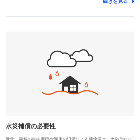
続きを見る
株式会社アシロ少額短期保険
日新火災海上保険株式会社で
(https://kailash.co.jp/)
お見積もり
SBIいきいき少額短期保険会社 (https://www.i-
sedai.com/)
見積もりや保険会社とのご契約に先立ち、当社が提供する
SBIペット少額短期保険株式会社
ドコモスマート保険ナビの利用規約と個人情報の取扱いに
(https://www.sbipet-ssi.co.jp/)
同意いただく必要があります。詳細について、以下をご確
SBIリスタ少額短期保険会社
認ください。
(https://www.jishin.co.jp/)
スマートプラス少額短期保険株式会社
ドコモスマート保険ナビサービス利用規約
（https://www.smartplus-insurance.com/）
当社による個人情報の取扱いについて（プライバシー
チューリッヒ少額短期保険株式会社
ポリシー）
(https://www.zurichssi.co.jp/)
Tokio Marine X少額短期保険株式会社
(https://www.tokiomarine-x.co.jp/)
ペットメディカルサポート株式会社
(https://pshoken.co.jp/)
リトルファミリー少額短期保険株式会社
(https://www.littlefamily-ssi.com/)
水災補償の必要性
2.共同募集を行う代理店から受領する個人情報
近年、突然の集中豪雨や河川の氾濫による建物浸水、土砂崩れに