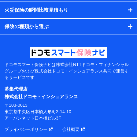
す。）
火災保険の瞬間比較見積もり
各種セミナーの開催のため
コンサルティングサービスの実施のため
アンケートやキャンペーン等の実施のため
保険の種類から選ぶ
上記に係る案内・手続き・管理等付帯業務を行うため
【当該個人データの管理について責任を有する者の名
称・住所・代表者名】
当該個人データを取り扱う各共同利用者（詳細は次のと
おり）
ドコモスマート保険ナビは
株式会社NTTドコモ・フィナンシャル
東京都千代田区永田町2丁目11番1号 山王パークタワー
グループおよび
株式会社ドコモ・インシュアランス共同で
運営す
株式会社NTTドコモ 代表取締役社長 前田 義晃
るサービスです
東京都中央区日本橋人形町2-14-10 アーバンネット日
募集代理店
本橋ビル 3F
株式会社ドコモ・インシュアランス
株式会社ドコモ・インシュアランス 代表取締役社
〒103-0013
長 吉村 忠義
東京都中央区日本橋人形町2-14-10
アーバンネット日本橋ビル3F
※ 当社および株式会社NTTドコモは、お客さまの情報
を利用させていただくにあたっては、「NTTドコモ パー
プライバシーポリシー
会社概要
ソナルデータ憲章」に定める行動原則を順守します 。