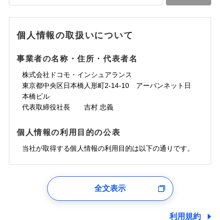
落雷
う）災、雪災
水道管修理費用
水道管修理費用
※4
対面
破裂・爆発
地震火災費用
水災
地震火災費用
盗難
※5
ランキングをもっと見る
ランキングをもっと見る
水濡れ
始期日
2025/10/01
※1
水災
盗難
騒擾（じょう）
個人情報の取扱いについて
適用される割引
建築年割引
その他付帯される
水濡れ
外部からの落下・
破損・汚損
修理付帯費用
※1
費用の補償
騒擾（じょう）
飛来・衝突
※1水災料率は最低リスク区分を適用
外部からの落下・
破損・汚損
事業者の名称・住所・代表者名
付帯サービス
住まいの緊急かけつけサービス
説明事項
※2雑危険（盗難を除く）および破汚
飛来・衝突
損において、自己負担額5万円
インターネット割引
株式会社ドコモ・インシュアランス
適用される割引
指定工務店割引
クレジットカード
東京都中央区日本橋人形町2-14-10 アーバンネット日
募集文書番号
建築年割引
コンビニ払い
補償内容
補償内容
本橋ビル
払込方法
口座振替
代表取締役社長 吉村 忠義
その他条件
指定工務店特約
※6
銀行振込
上半期
新規契約数ランキング
免責金額（自己負
免責金額（自己負
免責金額なし
免責金額なし
個人情報の利用目的の公表
※1
担額）
担額）
すまいのサポート24
補償内容
一括払
当社火災保険新規契約者数より算出[
当社が取得する個人情報の利用目的は以下の通りです。
年
月]（ドコモスマート保険
リフォーム相談サービス
支払方法
年払い
付帯サービス
臨時費用
ナビ調べ）
臨時費用
ドコモスマート保険ナビ編集部の評価
長期優良住宅の維持保全サポートサー
月払い
損害防止費用
免責金額（自己負
ビス
損害防止費用
1.見積請求受付時、資料請求受付時、ユーザー登録受
免責金額なし
担額）
残存物取片づけ費用
残存物取片づけ費用
付時
付帯される費用の
付帯される費用保
ネット申込
ソニー損保の新ネット火災保険は、補償の組合せが
全文表示
補償
クレジットカード
険金
失火見舞費用
失火見舞費用
※2
申込方法
郵送
ユーザー登録受付および、管理のため
自由だから、必要な補償に絞って選べます。
臨時費用
コンビニ払い
水道管修理費用
水道管修理費用
郵便、電話、およびＥメール等により、当社と取引のあるも
※3
対面
払込方法
しかも、「地震上乗せ特約（全半損時のみ）」で、
損害防止費用
しくは委託を受けている保険会社・提携会社の保険その他に
口座振替
利用規約
地震火災費用
地震火災費用
※4