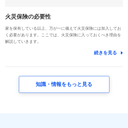
5.通話録音にて取得する情報
電話対応の品質向上およびお問合せ内容の正確な把握のため
火災保険の必要性
家を保有している以上、万が一に備えて火災保険には加入してお
6.採用応募者の個人情報
く必要があります。ここでは、火災保険に入っておくべき理由を
採用選考および入社手続を実施するため
解説していきます。
7.社員（従業者）の個人情報
続きを見る
人事･勤怠･健康・労務等の管理、給与支給、福利厚生・採用
退職関連処理等の各種手続きのため、当社と従業員または従
業員同士の連絡のため
知識・情報をもっと見る
8.取引先個人情報
取引先としての選定業務、営業情報の提供業務、契約締結手
続き業務、取引管理業務、およびこれらに準ずる業務の遂行
のため
9.お問い合わせ情報
各種お問い合わせに対応するため