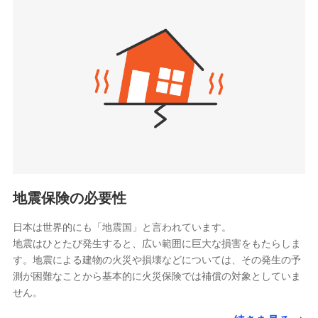
seimei.co.jp）
「リフォーム相談サービス」、「長期優良住宅の維持
チューリッヒ生命保険株式会社
保全サポートサービス」をご提供しています。
（https://www.zurichlife.co.jp/）
東京海上日動あんしん生命保険株式会社
チューリッヒ保険会社で
ドコモスマート保険ナビ編集部の評価
（https://www.tmn-anshin.co.jp/）
お見積もり
なないろ生命保険株式会社
（https://www.nanairolife.co.jp/）
チューリッヒ保険会社の
日新火災海上保険株式会社で
全国の優良工務店とタッグを組み、「高品質な修理」
日本生命保険相互会社
詳細を見る
お見積もり
と「保険金のお支払」をワンセットで提供する火災保
（https://www.nissay.co.jp）
険です。補償の選択は自由自在で、お申込みはPC・ス
はなさく生命保険株式会社
マホで24時間受付可能です。住宅トラブル応急サービ
見積もりや保険会社とのご契約に先立ち、当社が提供する
見積もりや保険会社とのご契約に先立ち、当社が提供する
（https://www.life8739.co.jp/）
ドコモスマート保険ナビの利用規約と個人情報の取扱いに
ス「すまいのサポート24」は水まわり、玄関カギの紛
ドコモスマート保険ナビの利用規約と個人情報の取扱いに
マニュライフ生命保険株式会社
同意いただく必要があります。詳細について、以下をご確
失、ハチの巣駆除等の住宅トラブルに対応していま
同意いただく必要があります。詳細について、以下をご確
（https://www.manulife.co.jp/）
地震保険の必要性
認ください。
認ください。
す。さらに大切な住まいを守るための各種サポート機
三井住友海上あいおい生命保険株式会社
ドコモスマート保険ナビサービス利用規約
能をご用意。住まいをメンテナンスする際の無料の
（https://www.msa-life.co.jp/）
ドコモスマート保険ナビサービス利用規約
日本は世界的にも「地震国」と言われています。
メットライフ生命株式会社
当社による個人情報の取扱いについて（プライバシー
「リフォーム相談サービス」、「長期優良住宅の維持
当社による個人情報の取扱いについて（プライバシー
地震はひとたび発生すると、広い範囲に巨大な損害をもたらしま
(https://www.metlife.co.jp/)
ポリシー）
保全サポートサービス」をご提供しています。
ポリシー）
す。地震による建物の火災や損壊などについては、その発生の予
メディケア生命保険株式会社
測が困難なことから基本的に火災保険では補償の対象としていま
（https://www.medicarelife.com/）
せん。
■少額短期保険