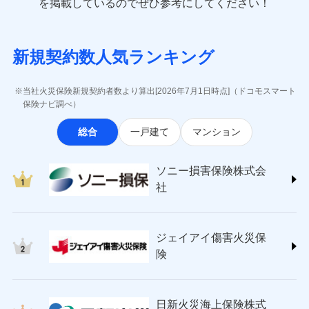
一括払
を掲載しているのでぜひ参考にしてください！
修理付帯費用
象となる場合があります。）
費用の補償
(https://www.e-design.net/)
一括払
説明事項
※1水災料率は最低リスク区分を適用
支払方法
年払い
※5地震火災費用の取扱いはなし
AIG損害保険株式会社
支払方法
年払い
※6火災・風災等の事故により建物に
月払い
ソニー損害保険株式会社で
インターネット割引
(https://www.aig.co.jp/sonpo)
月払い
募集文書番号
損害が生じたとき、日新火災がご案内
新規契約数人気ランキング
お見積もり
ＳＢＩ損害保険株式会社
適用される割引
指定工務店割引
する修理業者（指定工務店）が建物の
ネット申込
(https://www.sbisonpo.co.jp/)
修理を行います。
建築年割引
ネット申込
申込方法
郵送
ジェイアイ傷害火災保険株式会社
申込方法
郵送
当社火災保険新規契約者数より算出[2026年7月1日時点]（ドコモスマート
見積もりや保険会社とのご契約に先立ち、当社が提供する
対面
(https://www.jihoken.co.jp/)
募集文書番号
その他条件
指定工務店特約
保険ナビ調べ）
※5
対面
ドコモスマート保険ナビの利用規約と個人情報の取扱いに
ソニー損害保険株式会社
同意いただく必要があります。詳細について、以下をご確
始期日
2026/08/01
総合
一戸建て
マンション
(https://www.sonysonpo.co.jp/)
すまいのサポート24
認ください。
始期日
2024/10/01
ドコモスマート保険ナビ編集部の評価
損害保険ジャパン株式会社 (https://www.sompo-
リフォーム相談サービス
付帯サービス
ドコモスマート保険ナビサービス利用規約
※1盗難、水濡れ、騒擾（じょう）、
japan.co.jp/)
長期優良住宅の維持保全サポートサー
※1破損・汚損、水ぬれは自己負担額
ソニー損害保険株式会
外部からの落下・飛来・衝突は自動付
当社による個人情報の取扱いについて（プライバシー
ソニー損保の新ネット火災保険は、補償の組合せが
ＳＯＭＰＯダイレクト損害保険株式会社
ビス
5万円 建物が築15年以上または建築
帯です。
社
ポリシー）
自由だから、必要な補償に絞って選べます。
(https://www.sompo-direct.co.jp/)
年不明の場合、風災・雹（ひょう）
ドコモスマート保険ナビ編集部の評価
※2水まわりトラブル、カギ開け対
災・雪災の自己負担額は5万円
チューリッヒ保険会社 (https://www.zurich.co.jp/)
応、ガラス破損の場合に60分までの
クレジットカード
しかも、「地震上乗せ特約（全半損時のみ）」で、
※2失火見舞費用の取扱いはなし
東京海上日動火災保険株式会社
簡易作業無料でご提供いたします。弊
コンビニ払い
地震の被害にも最大100％で備えられます。
全国の優良工務店とタッグを組み、「高品質な修理」
※3水道管修理費用の取扱いはなし
払込方法
社提携業者にて24時間365日受付。受
ジェイアイ傷害火災保
(https://www.tokiomarine-nichido.co.jp/)
説明事項
口座振替
説明事項
（破損・汚損等危険補償特約で補償対
と「保険金のお支払」をワンセットで提供する火災保
付後、専門業者が対応に向かいます。
日新火災海上保険株式会社
険
象となる場合があります。）
銀行振込
ガラス破損の対応時間は9時～20時と
険です。補償の選択は自由自在で、お申込みはPC・ス
(https://www.nisshinfire.co.jp/)
※4地震火災費用の取扱いはなし
なります。
マホで24時間受付可能です。住宅トラブル応急サービ
ペット＆ファミリー損害保険株式会社
※5火災・風災等の事故により建物に
※3クレジットカード会社の分割払い
一括払
ス「すまいのサポート24」は水まわり、玄関カギの紛
(https://www.petfamilyins.co.jp/)
損害が生じたとき、日新火災がご案内
が可能なことがあります。詳しくは各
日新火災海上保険株式
ソニー損害保険株式会社で
支払方法
年払い