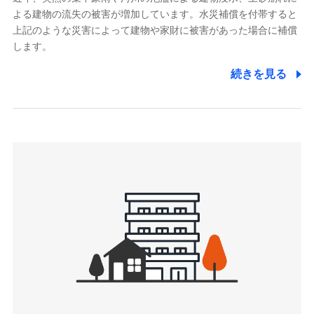
よる建物の流失の被害が増加しています。水災補償を付帯すると
郵便、電話、およびＥメール等により、当社と取引のあるも
しくは委託を受けている保険会社・提携会社の保険その他に
上記のような災害によって建物や家財に被害があった場合に補償
関する情報を提供し、金融商品等の契約を勧奨するため、ま
します。
た維持管理等の委託業務遂行のため、またそれらに付帯、関
連する当社および提携会社のサービスを案内、提供するため
続きを見る
（なお、当社は複数の保険会社と取引があり、取得した個人
情報を取引のある他の保険会社の商品・サービスをご提案す
るために利用させていただくことがあります。）
上記に係る連絡・手続き・管理等付帯業務を行うため
3.セミナー募集サイトから取得した個人情報
各種セミナーの案内、開催のため
上記に係る連絡・手続き・管理等付帯業務を行うため
4.家族・友達紹介にて取得した個人情報
被紹介者への連絡、及び当社と取引のあるもしくは委託を受
けている保険会社・提携会社の保険その他に関する情報を提
供し、金融商品等の契約を勧奨するため
アンケートやキャンペーン等の実施のため
上記に係る連絡・手続き・管理等付帯業務を行うため