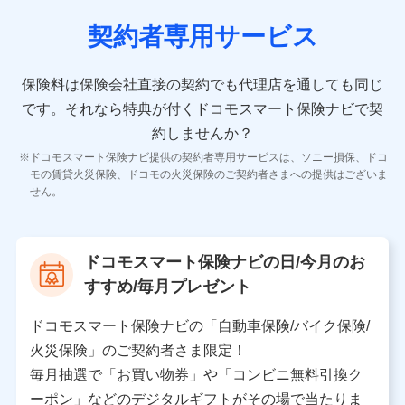
契約者専用サービス
10.受託業務の 個人情報
受託業務の遂行およびこれらに準ずる業務の遂行のため
保険料は保険会社直接の契約でも代理店を通しても同じ
です。
それなら特典が付くドコモスマート保険ナビで契
11.マイカー通勤管理クラウド並びに法人向けASPサー
ビスに関してのお問い合わせ情報
約しませんか？
各種お問い合わせに対応するため
ドコモスマート保険ナビ提供の契約者専用サービスは、ソニー損保、ドコ
当社のサービスに関する情報提供や、皆様に有用なお知らせ
モの賃貸火災保険、ドコモの火災保険のご契約者さまへの提供はございま
をお送りするため
せん。
アンケートの送付のため
当社のサービスや媒体の運営改善に必要なデータを解析し、
分析するため
当社の対応品質向上やお問い合わせ内容の正確な把握のため
ドコモスマート保険ナビの日/今月のお
個人情報保護管理者の職名、連絡先
すすめ/毎月プレゼント
株式会社ドコモ・インシュアランス 営業部長
〒103-0013 東京都中央区日本橋人形町2-14-10 アー
ドコモスマート保険ナビの「自動車保険/バイク保険/
バンネット日本橋ビル 3F
火災保険」のご契約者さま限定！
株式会社ドコモ・インシュアランス
毎月抽選で「お買い物券」や「コンビニ無料引換ク
ーポン」などのデジタルギフトがその場で当たりま