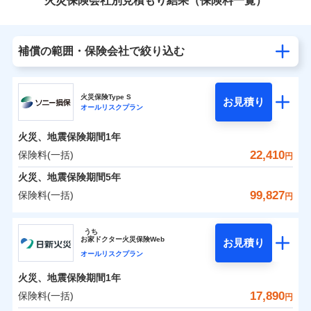
火災保険会社別見積もり結果（保険料一覧）
補償の範囲・保険会社で絞り込む
火災保険Type S
お見積り
オールリスクプラン
火災、地震保険期間
1年
22,410
保険料(一括)
円
火災、地震保険期間
5年
99,827
保険料(一括)
円
ソニー損害保険株式会社
うち
お
家
ドクター火災保険Web
お見積り
ソニー損害保険株式会社のおすすめポイント
オールリスクプラン
火災、地震保険期間
1年
保険料（一括）内訳
01
POINT
17,890
保険料(一括)
円