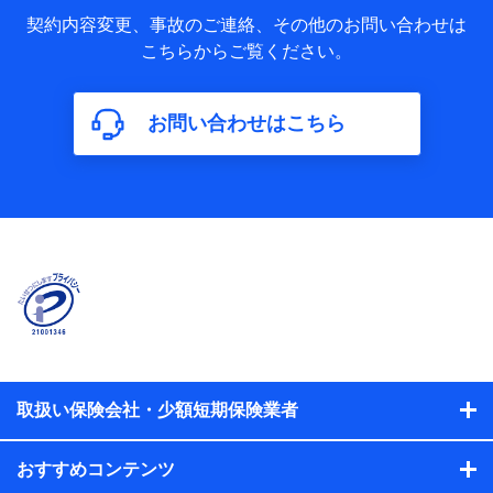
当社又は株式会社NTTドコモが取得し、又は保有する保険契
約に関する情報。例として、保険契約者及び被保険者の氏
契約内容変更、事故のご連絡、その他のお問い合わせは
名、住所、生年月日、性別、保険契約者と被保険者の関係、
こちらからご覧ください。
保険加入の目的、保険商品の内容、保険料、保険料のお支払
方法、車のメーカーや走行距離などの情報、建物の構造や築
年数などの情報、ペットの種類や年齢などの情報などが含ま
お問い合わせはこちら
れます。
【共同して利用する者の範囲】
当社
株式会社NTTドコモ
【利用する者の利用目的】
当社又は株式会社NTTドコモが提供する保険関連サービスに
おけるユーザ登録受付および管理のため
当社又は株式会社NTTドコモと取引のあるもしくは委託を受
けている保険会社・提携会社の保険その他に関する情報を提
供するため、また維持管理等の委託業務遂行のため、またそ
れらに付帯、関連する当社、株式会社NTTドコモおよび提携
会社のサービスを案内、提供するため
取扱い保険会社・少額短期保険業者
（各サービスで取得したサービス利用履歴、ウェブサイトの
閲覧履歴、購買履歴、ご契約内容等のパーソナルデータを分
おすすめコンテンツ
析して、お客さまの趣味・嗜好・傾向に応じたサービス・商
品等に関するご提案や広告の配信等を行うことがありま