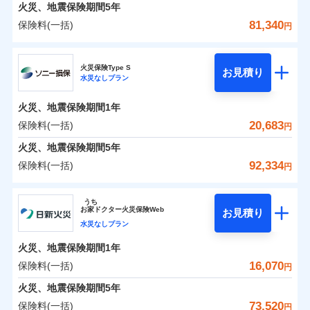
火災 1年
地震 1年
火災、地震保険期間
5年
81,340
保険料(一括)
円
0
10,188
5,200
建物
円
円
円
日新火災海上保険株式会社
火災保険Type S
お見積り
水災なしプラン
0
5,462
1,560
日新火災海上保険株式会社のおすすめポイント
家財
円
円
円
火災、地震保険期間
1年
保険料（一括）内訳
01
POINT
20,683
保険料(一括)
円
火災 1年
地震 1年
火災、地震保険期間
5年
92,334
保険料(一括)
円
イチオシ
02
POINT
0
6,600
5,200
建物
円
円
円
ソニー損害保険株式会社
うち
ソニー損保の新ネット火災保険は、補償の組合せが自
お
家
ドクター火災保険Web
お見積り
0
4,530
1,560
ソニー損害保険株式会社のおすすめポイント
家財
円
由だから、必要な補償に絞って選べます。
円
円
水災なしプラン
しかも「地震上乗せ特約（全半損時のみ）」で、地震
火災、地震保険期間
1年
保険料（一括）内訳
01
POINT
の被害にも火災保険の保険金額に対して最大100％で備
16,070
保険料(一括)
円
えられます（一部損は対象外）。
火災 1年
地震 1年
火災、地震保険期間
5年
73,520
保険料(一括)
円