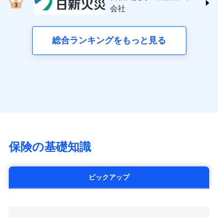
する修理業者（指定工務店）が建物の
三井住友海上火災保険株式会社 (https://www.ms-
クレジットカード会社にご確認くださ
失、ハチの巣駆除等の住宅トラブルに対応していま
お見積もり
会社
月払い
修理を行います。
い。
ins.com/)
す。さらに大切な住まいを守るための各種サポート機
三井ダイレクト損害保険株式会社
能をご用意。住まいをメンテナンスする際の無料の
ネット申込
募集文書番号
募集文書番号
(https://www.mitsui-direct.co.jp/)
見積もりや保険会社とのご契約に先立ち、当社が提供する
総合ランキングをもっと見る
「リフォーム相談サービス」、「長期優良住宅の維持
申込方法
郵送
ドコモスマート保険ナビの利用規約と個人情報の取扱いに
保全サポートサービス」をご提供しています。
対面
同意いただく必要があります。詳細について、以下をご確
■生命保険
認ください。
アクサ生命保険株式会社
始期日
2024/10/01
（https://www.axa.co.jp/）
ドコモスマート保険ナビサービス利用規約
SBI生命保険株式会社（https://www.sbilife.co.jp/）
当社による個人情報の取扱いについて（プライバシー
※1損害割合が30%未満の場合は定率
ドコモスマート保険ナビ編集部の評価
FWD生命保険株式会社
ドコモスマート保険ナビ編集部の評価
ポリシー）
日新火災海上保険株式会社で
払、水災料率は最低リスク区分を適用
（https://www.fwdlife.co.jp/）
※2失火見舞費用の取扱いはなし
お見積もり
ソニー生命保険株式会社
全国の優良工務店とタッグを組み、「高品質な修理」
※3水道管修理費用の取扱いはなし
チューリッヒのネット火災保険は
ダイレクト型でネッ
（https://www.sonylife.co.jp）
説明事項
※4地震火災費用の取扱いはなし
と「保険金のお支払」をワンセットで提供する火災保
ト完結のお手続き・リーズナブルな保険料
に加え、
火
SOMPOひまわり生命保険株式会社
保険の基礎知識
※5火災・風災等の事故により建物に
見積もりや保険会社とのご契約に先立ち、当社が提供する
険です。補償の選択は自由自在で、お申込みはPC・ス
災に対する補償に加え、すべてのプランに盗難等がつ
（https://www.himawari-life.co.jp/）
損害が生じたとき、日新火災がご案内
ドコモスマート保険ナビの利用規約と個人情報の取扱いに
マホで24時間受付可能です。住宅トラブル応急サービ
いており、
社会問題などを考慮された幅広い補償が特
する修理業者（指定工務店）が建物の
第一ネオ生命保険株式会社
同意いただく必要があります。詳細について、以下をご確
ス「すまいのサポート24」は水まわり、玄関カギの紛
修理を行います。
長です。
失火見舞金など付帯される費用保険金も多
（https://neofirst.co.jp/）
認ください。
ピックアップ
失、ハチの巣駆除等の住宅トラブルに対応していま
く、ダイレクトでありながら充実した補償が魅力で
大樹生命保険株式会社（https://www.taiju-
ドコモスマート保険ナビサービス利用規約
募集文書番号
す。さらに大切な住まいを守るための各種サポート機
life.co.jp）
す。
当社による個人情報の取扱いについて（プライバシー
能をご用意。住まいをメンテナンスする際の無料の
太陽生命保険株式会社（https://www.taiyo-
ポリシー）