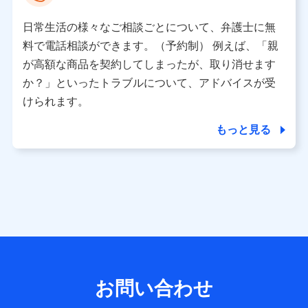
として、dポイントカード番号、性別、年齢、家族構成、住
所、dポイント残高、dポイント利用履歴などが含まれます。
日常生活の様々なご相談ごとについて、弁護士に無
利用情報
料で電話相談ができます。（予約制） 例えば、「親
当社又は株式会社NTTドコモが提供する各種サービスなどの
ご契約・ご利用などに関する情報。例として、当社又は株式
が高額な商品を契約してしまったが、取り消せます
会社NTTドコモが提供する各種サービスのご契約状態・ご利
か？」といったトラブルについて、アドバイスが受
用履歴インターネット利用時の行動に関する情報、アプリケ
ーション利用時の行動に関する情報、購入されたサービスや
けられます。
商品の名称・購入場所・決済に関する情報、アンケートの回
答に関する情報などが含まれます。
もっと見る
保険関連サービス情報
当社又は株式会社NTTドコモが提供する保険関連サービスに
関して取得し、又は保有する情報。例として、見積請求受付
時、資料請求受付時又はユーザー登録受付時に提供いただい
た情報（氏名、住所、生年月日、性別、保険契約者と被保険
者の関係、保険加入の目的、保険商品の内容、保険料、保険
料のお支払方法、車のメーカーや走行距離などの情報、建物
の構造や築年数などの情報、ペットの種類や年齢など）及び
お客様との応対記録 （お客様に提示した比較見積の試算結
果情報、メールマガジンを提供した際のメール内容や送信履
歴の情報及び保険の更改案内等を提供した際のメール内容や
送信履歴などの情報）が含まれます。
お問い合わせ
保険契約情報