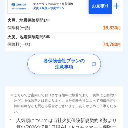
まさかのときも安心！全国の優良工務店とタッグを
チューリッヒのネット火災保険
お見積り
火災＋風災＋水災プラン
0
3,241
1,560
日新火災海上保険株式会社のおすすめポイント
家財
円
組み、「高品質な修理」と「保険金のお支払」をワ
円
円
火災
風災・雹（ひょ
火災
風災・雹（ひょ
落雷
う）災、雪災
ンセットで提供する火災保険です。
落雷
う）災、雪災
火災、地震保険期間
1年
保険料（一括）内訳
01
破裂・爆発
POINT
破裂・爆発
お客さまのニーズから補償を考え、設計することで
16,830
保険料(一括)
円
合理的な保険料を実現することができます。さらに
水災
盗難
水災
盗難
火災 1年
地震 1年
火災、地震保険期間
5年
ランキングをもっと見る
水濡れ
水濡れ
各種割引が充実！
※1
騒擾（じょう）
騒擾（じょう）
74,780
保険料(一括)
円
大切な住まいを守るための各種サポート機能をご用
外部からの落下・
破損・汚損
外部からの落下・
破損・汚損
イチオシ
02
POINT
0
2,620
5,200
建物
円
円
円
飛来・衝突
飛来・衝突
意、住宅トラブル応急サービス「すまいのサポート
チューリッヒ保険会社
各保険会社プランの
24」、住まいをメンテナンスする際の無料の「リフ
ソニー損保の新ネット火災保険は、補償の組合せが自
注意事項
0
ォーム相談サービス」、「長期優良住宅の維持保全
2,850
1,560
チューリッヒ保険会社のおすすめポイント
家財
円
由だから、必要な補償に絞って選べます。
円
円
サポートサービス」をご提供します。
しかも「地震上乗せ特約（全半損時のみ）」で、地震
保険料（一括）内訳
01
補償内容
POINT
の被害にも火災保険の保険金額に対して最大100％で備
お家ドクター火災保険Web（すまいの保険）のお見
えられます（一部損は対象外）。
積もり・お申込みはネットで完結！
火災 1年
地震 1年
上半期
新規契約数ランキング
こちらでご案内しております保険料は概算であり、実際にご契約い
上半期
新規契約数ランキング
免責金額（自己負
免責金額なし
ただける保険料とは異なります。また保険会社によって補償内容や
※2
担額）
特約名称なども異なる場合がございます。あらかじめご了承くださ
イチオシ
02
POINT
補償の範囲
補償の範囲
？
0
03
7,400
5,200
？
03
POINT
建物
円
POINT
円
円
当社火災保険新規契約者数より算出[
年
月]（ドコモスマート保険
当社火災保険新規契約者数より算出[
年
月]（ドコモスマート保険
い。
ナビ調べ）
臨時費用
ナビ調べ）
まさかのときも安心！全国の優良工務店とタッグを
人気順については当社
新規契約者数より
損害防止費用
0
2,670
1,560
家財
円
組み、「高品質な修理」と「保険金のお支払」をワ
円
円
算出[
年
月
日現在]（ドコモスマート保険ナ