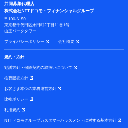
※ パーソナルデータダッシュボードの「第三者提供の
共同募集代理店
管理」の設定状態にかかわらず、共同利用する場合があ
株式会社NTTドコモ・フィナンシャルグループ
ります。
〒100-6150
※ dポイントクラブ会員ではないお客さま（2019年12
東京都千代田区永田町2丁目11番1号
月11日以降、一度もdポイントクラブ会員であったこと
山王パークタワー
がないお客さまに限る）に関する、2019年12月10日以
前に取得した個人データは、こちら の利用目的の範囲内
プライバシーポリシー
会社概要
に限って共同利用します。
規約・方針
当社は株式会社NTTドコモ・フィナンシャルグループ
との間で、以下のとおり個人データを共同利用しま
勧誘方針・保険契約の取扱いについて
す。
推奨販売方針
【共同して利用される利用データの項目】
当社または株式会社NTTドコモ・フィナンシャルグルー
お客さま本位の業務運営方針
プがサービス提供等を通じて取得した、以下の情報など
比較ポリシー
の個人データ
基本情報
利用規約
氏名、電話番号、メールアドレス、お客さまの識別子、属
NTTドコモグループカスタマーハラスメントに対する基本方針
性、連絡先、dポイントサービスのご利用に関する情報。例
として、dポイントカード番号、性別、年齢、家族構成、住