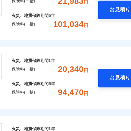
21,983
保険料(一括)
円
Web（すまいの保険）のお見積もり・お申込みはネットで完
お見積り
年
地震 1年
火災 5年
火災、地震保険期間
5年
災保険は、補償の組合せが自由だから、必要な補償に絞って選
101,034
保険料(一括)
円
（全半損時のみ）」で、地震の被害にも火災保険の保険金額に対
,040
12,400
22,4
囲
建物
円
円
？
）。
上半期
新規契約数ランキング
株式会社
,820
3,720
12,6
家財
円
円
社火災保険新規契約者数より算出[
年
月]（ドコモスマート保険ナビ
風災・雹（ひょう）災、雪災
水災
会社のおすすめポイント
囲
？
火災、地震保険期間
1年
一括）内訳
※1
20,340
保険料(一括)
円
破損・汚損
お見積り
風災・雹（ひょう）災、雪災
水災
年
地震 1年
火災 5年
火災、地震保険期間
5年
全国の優良工務店とタッグを組み、「高品質な修理」と「保険
94,470
ランキングをもっと見る
飛来・衝突
保険料(一括)
円
,650
12,400
15,8
です。
建物
円
円
補償を考え、設計することで合理的な保険料を実現することが
破損・汚損
険株式会社
,213
3,720
9,6
家財
円
円
めの各種サポート機能をご用意、住宅トラブル応急サービス「
飛来・衝突
式会社のおすすめポイント
する際の無料の「リフォーム相談サービス」、「長期優良住宅
火災、地震保険期間
1年