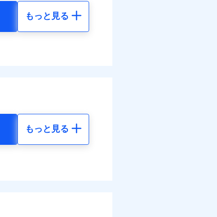
結！
もっと見る
地震 5年
べます。
して最大100％で備えら
10
58,150
円
円
00
17,450
円
円
調べ）
もっと見る
地震 5年
金のお支払」をワンセッ
34
58,150
円
円
できます。さらに各種割
00
17,450
円
円
すまいのサポート24」、
の維持保全サポートサー