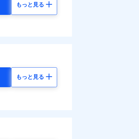
もっと見る
地震 5年
べます。
して最大100％で備えら
20
58,150
円
円
10
17,450
円
円
もっと見る
地震 5年
金のお支払」をワンセッ
64
58,150
円
円
できます。さらに各種割
66
17,450
円
円
すまいのサポート24」、
の維持保全サポートサー