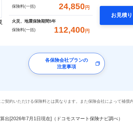
。
一括）内訳
24,850
保険料(一括)
円
Web（すまいの保険）のお見積もり・お申込みはネットで完
上半期
新規契約数ランキング
補償内容
お見積り
年
地震 1年
火災 5年
火災、地震保険期間
5年
災
災保険は、補償の組合せが自由だから、必要な補償に絞って選
社火災保険新規契約者数より算出[
年
月]（ドコモスマート保険ナビ
112,400
保険料(一括)
円
（全半損時のみ）」で、地震の被害にも火災保険の保険金額に対
一
,940
12,400
8,7
囲
建物
円
円
？
金額なし
※2
）。
上半期
新規契約数ランキング
支払方法
年
険会社
月
臨時費用
,280
3,720
10,1
家財
円
円
社火災保険新規契約者数より算出[
年
月]（ドコモスマート保険ナビ
風災・雹（ひょう）災、雪災
水災
社のおすすめポイント
損害防止費用
ネ
各保険会社プランの
囲
？
残存物取片づけ費用
注意事項
申込方法
郵
ランキングをもっと見る
一括）内訳
失火見舞費用
対
水道管修理費用
破損・汚損
風災・雹（ひょう）災、雪災
水災
地震火災費用
年
地震 1年
始期日
火災 5年
2025/1
全国の優良工務店とタッグを組み、「高品質な修理」と「保険
ランキングをもっと見る
飛来・衝突
※1
年割引
※1水
にご契約いただける保険料とは異なります。また保険会社によって補償
,600
12,400
26,9
です。
建物
円
円
用
説明事項
補償を考え、設計することで合理的な保険料を実現することが
破損・汚損
※2雑
いの緊急かけつけサービス
汚損に
算出[
年
月
日現在]（ドコモスマート保険ナビ調べ）
,130
3,720
9,9
家財
円
円
補償内容
めの各種サポート機能をご用意、住宅トラブル応急サービス「
クレジットカード
飛来・衝突
募集文書番号
する際の無料の「リフォーム相談サービス」、「長期優良住宅
コンビニ払い