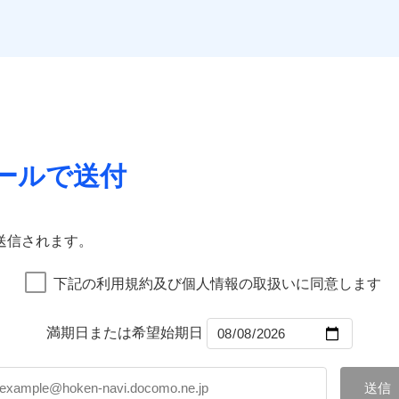
。
口座振替
一
金額なし
※2
銀行振込
Web（すまいの保険）のお見積もり・お申込みはネットで完
上半期
新規契約数ランキング
支払方法
年
補償内容
月
臨時費用
などトータルでカバーし、大切な住まいをお守りします！
社火災保険新規契約者数より算出[
年
月]（ドコモスマート保険ナビ
損害防止費用
ネ
一
ギ開け対応など「住まいのアシスタンスサービス」が無料付帯
囲
？
金額なし
※1
残存物取片づけ費用
申込方法
郵
上半期
新規契約数ランキング
支払方法
年
の状況に応じたさまざまな割引をご用意！
失火見舞費用
※3
対
月
水道管修理費用
ールで送付
臨時費用
※4
ドコモスマート保険ナビ編集部の評価
社火災保険新規契約者数より算出[
年
月]（ドコモスマート保険ナビ
風災・雹（ひょう）災、雪災
水災
地震火災費用
損害防止費用
始期日
2024/1
※5
ネ
囲
残存物取片づけ費用
？
申込方法
郵
ランキングをもっと見る
火災保険は、補償の組合せが自由だから、必要な補償に絞って
※1
※1損
失火見舞費用
修理付帯費用
対
送信されます。
率払、
特約（全半損時のみ）」で、地震の被害にも最大100％で備え
水道管修理費用
破損・汚損
を適用
地震火災費用
始期日
2025/1
風災・雹（ひょう）災、雪災
水災
※2破
下記の利用規約及び個人情報の取扱いに同意します
ターネット割引
額5万
工務店割引
ランキングをもっと見る
飛来・衝突
建築年
年割引
※1雑
説明事項
年割引
ょう）
満期日または希望始期日
汚損に
円
いの緊急かけつけサービス
破損・汚損
説明事項
※3失
ソニー損害保険株式会社で
工務店特約
※6
募集文書番号
補償内容
※4水
お見積もり
クレジットカード
（破損