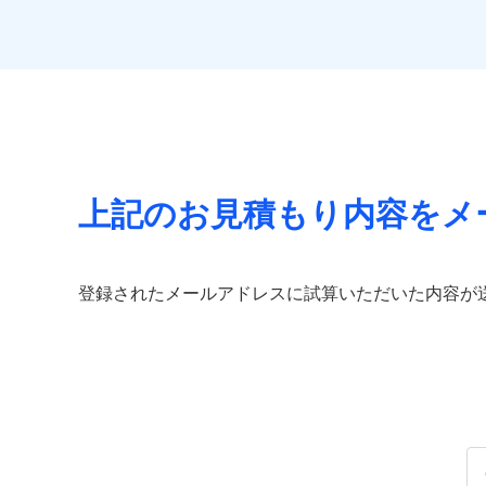
払込方法
ビス」をご提供します
免責金額（自己負担
免責
額）
お家ドクター火災保険
イチオシ
02
POINT
火災、自然災害、盗難
当
免責金額（自己負担
水まわりトラブル、カ
補償の範
03
免責
POINT
付帯される費用保険
額）
補償の対象やお客さま
金
上記のお見積もり内容をメ
当
火災
落雷
補償の範
付帯される費用の補
03
POINT
破裂・爆発
ソニー損保の新ネット
その他付帯される費
償
登録されたメールアドレスに試算いただいた内容が
用の補償
しかも、「地震上乗せ
盗難
水濡れ
火災
イン
騒擾（じょう）
落雷
適用される割引
指定
外部からの落下・
破裂・爆発
適用される割引
建築
建築
付帯サービス
住ま
盗難
その他条件
指定
水濡れ
騒擾（じょう）