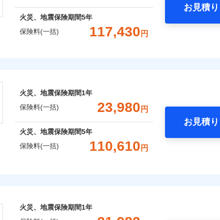
お見積り
年
地震 1年
火災 5年
火災、地震保険期間
5年
災保険は、補償の組合せが自由だから、必要な補償に絞って選
117,430
保険料(一括)
円
（全半損時のみ）」で、地震の被害にも火災保険の保険金額に対
,720
12,400
25,3
建物
円
円
）。
株式会社
,960
3,720
17,6
家財
円
円
会社のおすすめポイント
囲
？
火災、地震保険期間
1年
一括）内訳
23,980
保険料(一括)
円
お見積り
風災・雹（ひょう）災、雪災
水災
年
地震 1年
火災 5年
火災、地震保険期間
5年
全国の優良工務店とタッグを組み、「高品質な修理」と「保険
110,610
保険料(一括)
※1
円
,099
12,400
26,4
です。
建物
円
円
補償を考え、設計することで合理的な保険料を実現することが
破損・汚損
険株式会社
,543
3,720
15,3
家財
円
円
めの各種サポート機能をご用意、住宅トラブル応急サービス「
飛来・衝突
式会社のおすすめポイント
する際の無料の「リフォーム相談サービス」、「長期優良住宅
火災、地震保険期間
1年
。
一括）内訳