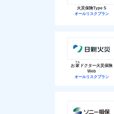
火災保険Type S
オールリスクプラン
ソニー損害保険
ソニー損害保険株式
保険料（
01
POINT
火災 1
うち
お
家
ドクター火災保険
Web
6
建物
オールリスクプラン
日新火災海上保
4
家財
日新火災海上保険株
保険料（
01
POINT