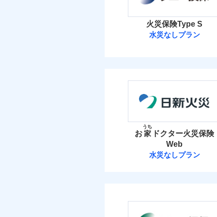
イチオシ
02
POINT
火災 1
ソニー損保の新ネット火
火災保険Type S
しかも「地震上乗せ特約
水災なしプラン
5
建物
れます（一部損は対象外
ソニー損害保険
3
家財
ソニー損害保険株式
補償の範
03
POINT
保険料（
01
POINT
イチオシ
02
POINT
火災
火災 1
うち
落雷
お
家
ドクター火災保険
まさかのときも安心！
破裂・爆発
Web
6
トで提供する火災保険
建物
水災なしプラン
お客さまのニーズから
盗難
日新火災海上保
水濡れ
引が充実！
3
家財
騒擾（じょう）
大切な住まいを守るた
外部からの落下・
日新火災海上保険株
住まいをメンテナンス
ビス」をご提供します
保険料（
01
POINT