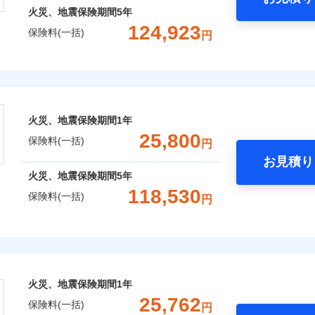
火災、地震保険期間
5年
124,923
保険料(一括)
円
株式会社
会社のおすすめポイント
火災、地震保険期間
1年
一括）内訳
25,800
保険料(一括)
円
お見積り
年
地震 1年
火災 5年
火災、地震保険期間
5年
118,530
保険料(一括)
円
,935
12,400
30,0
建物
円
円
険株式会社
,434
3,720
19,2
家財
円
円
式会社のおすすめポイント
火災、地震保険期間
1年
一括）内訳
25,762
保険料(一括)
円