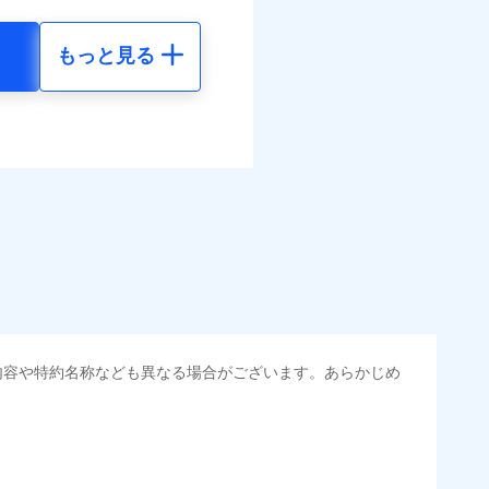
結！
もっと見る
地震 5年
べます。
調べ）
して最大100％で備えら
括払
30
58,150
円
円
払い
払い
40
17,450
円
円
調べ）
ット申込
送
面
0/01
地震 5年
金のお支払」をワンセッ
災料率は最低リスク区分を適
内容や特約名称なども異なる場合がございます。あらかじめ
00
58,150
円
円
できます。さらに各種割
危険（盗難を除く）および破
おいて、自己負担額5万円
00
17,450
円
円
すまいのサポート24」、
の維持保全サポートサー