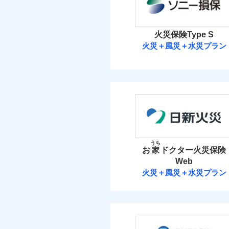
お家ドクター火災保険
イチオシ
02
POINT
火災 1
ソニー損保の新ネット火
火災保険Type S
しかも「地震上乗せ特約
火災＋風災＋水災プラン
5
補償の範
建物
03
POINT
れます（一部損は対象外
ソニー損害保険
2
家財
当
火災
ソニー損害保険株式
落雷
補償の範
03
POINT
破裂・爆発
保険料（
01
POINT
イチオシ
02
POINT
盗難
火災
火災 1
水濡れ
うち
落雷
お
家
ドクター火災保険
騒擾（じょう）
まさかのときも安心！
破裂・爆発
外部からの落下・
Web
3
トで提供する火災保険
建物
火災＋風災＋水災プラン
お客さまのニーズから
盗難
日新火災海上保
水濡れ
引が充実！
2
家財
騒擾（じょう）
大切な住まいを守るた
外部からの落下・
日新火災海上保険株
住まいをメンテナンス