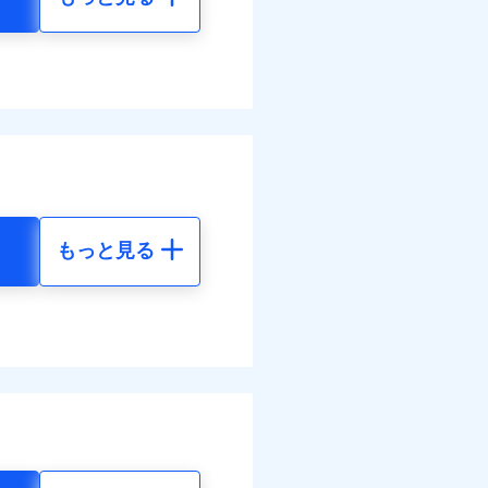
もっと見る
地震 5年
90
58,150
円
円
33
17,450
円
円