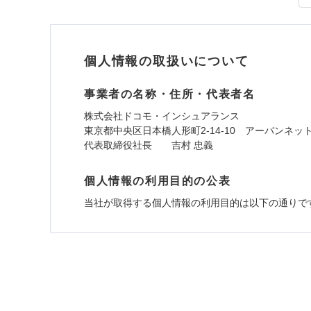
外部からの落下・
すま
※1
払込方法
リフ
付帯サービス
見積もりや保険会社とのご契
免責金額（自己負担
長期
免責
必要があります。詳細につい
額）
サー
個人情報の取扱いについて
ドコモスマート保険ナビ
当社による個人情報の取
当
事業者の名称・住所・代表者名
免責金額（自己負担
免責
払込方法
付帯される費用保険
額）
株式会社ドコモ・インシュアランス
金
東京都中央区日本橋人形町2-14-10 アーバンネッ
代表取締役社長 吉村 忠義
免責金額（自己負担
免責
付帯される費用の補
個人情報の利用目的の公表
額）
ソニー損保の新ネット
その他付帯される費
償
当社が取得する個人情報の利用目的は以下の通りで
用の補償
しかも、「地震上乗せ
イン
1.見積請求受付時、資料請求受付時、ユーザー
付帯される費用保険
適用される割引
指定
ユーザー登録受付および、管理のため
適用される割引
建築
金
建築
郵便、電話、およびＥメール等により、当社と取引
全国の優良工務店とタッ
め、また維持管理等の委託業務遂行のため、またそ
付帯サービス
住ま
す。補償の選択は自由自
（なお、当社は複数の保険会社と取引があり、取得
その他条件
指定
いのサポート24」は水
各種セミナーの開催のため