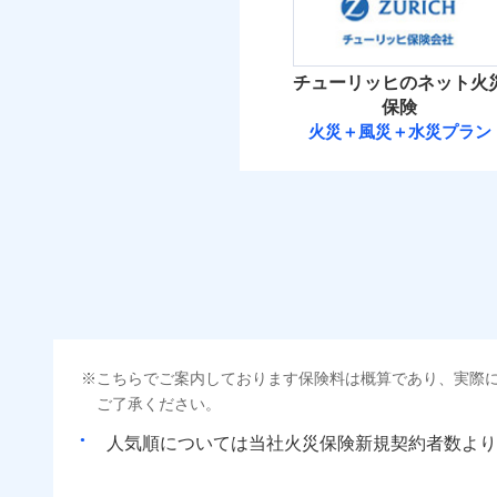
ビス」をご提供します
保険料（
01
POINT
お家ドクター火災保険
イチオシ
02
POINT
火災 1
チューリッヒのネット火
ソニー損保の新ネット火
当
保険
しかも「地震上乗せ特約
免責金額（自己負担
1
補償の範
建物
03
免責
火災＋風災＋水災プラン
POINT
額）
れます（一部損は対象外
チューリッヒ保
2
家財
当
火災
チューリッヒ保険会
落雷
補償の範
03
POINT
付帯される費用の補
破裂・爆発
保険料（
01
償
POINT
イチオシ
02
POINT
盗難
火災
火災 1
水濡れ
落雷
騒擾（じょう）
まさかのときも安心！
破裂・爆発
外部からの落下・
適用される割引
建築
こちらでご案内しております保険料は概算であり、実際
6
トで提供する火災保険
建物
ご了承ください。
お客さまのニーズから
盗難
付帯サービス
住ま
水濡れ
引が充実！
人気順については当社
新規契約者数より
2
家財
騒擾（じょう）
大切な住まいを守るた
外部からの落下・
住まいをメンテナンス