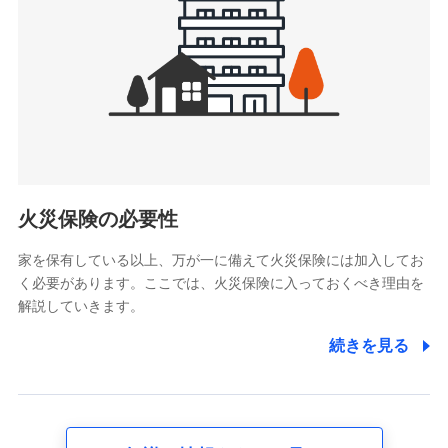
4.家族・友達紹介にて取得した個人情報
被紹介者への連絡、及び当社と取引のあるもしくは委託を受
けている保険会社・提携会社の保険その他に関する情報を提
供し、金融商品等の契約を勧奨するため
アンケートやキャンペーン等の実施のため
上記に係る連絡・手続き・管理等付帯業務を行うため
5.通話録音にて取得する情報
電話対応の品質向上およびお問合せ内容の正確な把握のため
火災保険の必要性
家を保有している以上、万が一に備えて火災保険には加入してお
6.採用応募者の個人情報
く必要があります。ここでは、火災保険に入っておくべき理由を
採用選考および入社手続を実施するため
解説していきます。
7.社員（従業者）の個人情報
続きを見る
人事･勤怠･健康・労務等の管理、給与支給、福利厚生・採用
退職関連処理等の各種手続きのため、当社と従業員または従
業員同士の連絡のため