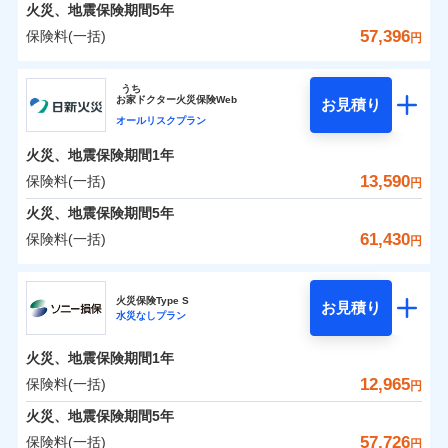
火災 1年
地震 1年
火災、地震保険期間
5年
57,396
保険料(一括)
円
0
5,640
3,300
建物
円
円
円
ジェイアイ傷害火災保険株式会社
うち
お
家
ドクター火災保険Web
お見積り
0
4,762
990
ジェイアイ傷害火災保険株式会社のおすすめポイ
家財
円
円
円
オールリスクプラン
ント
火災、地震保険期間
1年
保険料（一括）内訳
13,590
保険料(一括)
01
POINT
円
火災、地震保険期間
5年
火災 1年
地震 1年
61,430
保険料(一括)
円
イチオシ
02
POINT
日新火災海上保険株式会社
0
4,750
3,300
建物
円
円
円
ソニー損保の新ネット火災保険は、補償の組合せが自
火災保険Type S
お見積り
水災なしプラン
日新火災海上保険株式会社のおすすめポイント
由だから、必要な補償に絞って選べます。
0
3,370
990
家財
円
円
円
しかも「地震上乗せ特約（全半損時のみ）」で、地震
火災、地震保険期間
1年
保険料（一括）内訳
01
POINT
の被害にも火災保険の保険金額に対して最大100％で備
12,965
保険料(一括)
円
えられます（一部損は対象外）。
火災 1年
地震 1年
火災、地震保険期間
5年
57,726
保険料(一括)
円