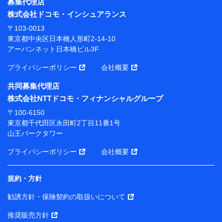
東京都中央区日本橋人形町2-14-10 アーバンネット日
募集代理店
本橋ビル 3F
株式会社ドコモ・インシュアランス
株式会社ドコモ・インシュアランス 代表取締役社
〒103-0013
長 吉村 忠義
東京都中央区日本橋人形町2-14-10
アーバンネット日本橋ビル3F
※ 当社および株式会社NTTドコモは、お客さまの情報
を利用させていただくにあたっては、「NTTドコモ パー
プライバシーポリシー
会社概要
ソナルデータ憲章」に定める行動原則を順守します 。
※ パーソナルデータダッシュボードの「第三者提供の
共同募集代理店
管理」の設定状態にかかわらず、共同利用する場合があ
株式会社NTTドコモ・フィナンシャルグループ
ります。
〒100-6150
※ dポイントクラブ会員ではないお客さま（2019年12
東京都千代田区永田町2丁目11番1号
月11日以降、一度もdポイントクラブ会員であったこと
山王パークタワー
がないお客さまに限る）に関する、2019年12月10日以
前に取得した個人データは、こちら の利用目的の範囲内
プライバシーポリシー
会社概要
に限って共同利用します。
規約・方針
当社は株式会社NTTドコモ・フィナンシャルグループ
との間で、以下のとおり個人データを共同利用しま
勧誘方針・保険契約の取扱いについて
す。
推奨販売方針
【共同して利用される利用データの項目】