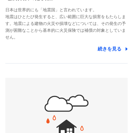
ドコモスマート保険ナビサービス利用規約
能をご用意。住まいをメンテナンスする際の無料の
（https://www.msa-life.co.jp/）
日本は世界的にも「地震国」と言われています。
メットライフ生命株式会社
当社による個人情報の取扱いについて（プライバシー
「リフォーム相談サービス」、「長期優良住宅の維持
地震はひとたび発生すると、広い範囲に巨大な損害をもたらしま
(https://www.metlife.co.jp/)
ポリシー）
保全サポートサービス」をご提供しています。
す。地震による建物の火災や損壊などについては、その発生の予
メディケア生命保険株式会社
測が困難なことから基本的に火災保険では補償の対象としていま
（https://www.medicarelife.com/）
せん。
■少額短期保険
続きを見る
株式会社アシロ少額短期保険
日新火災海上保険株式会社で
(https://kailash.co.jp/)
お見積もり
SBIいきいき少額短期保険会社 (https://www.i-
sedai.com/)
見積もりや保険会社とのご契約に先立ち、当社が提供する
SBIペット少額短期保険株式会社
ドコモスマート保険ナビの利用規約と個人情報の取扱いに
(https://www.sbipet-ssi.co.jp/)
同意いただく必要があります。詳細について、以下をご確
SBIリスタ少額短期保険会社
認ください。
(https://www.jishin.co.jp/)
スマートプラス少額短期保険株式会社
ドコモスマート保険ナビサービス利用規約
（https://www.smartplus-insurance.com/）
当社による個人情報の取扱いについて（プライバシー
チューリッヒ少額短期保険株式会社
ポリシー）
(https://www.zurichssi.co.jp/)
Tokio Marine X少額短期保険株式会社