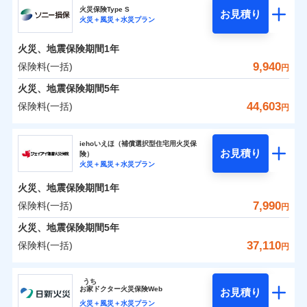
円
円
円
24」、住まいをメンテナンスする際の無料の「リフ
ソニー損保の新ネット火災保険は、補償の組合せが自
火災保険Type S
お見積り
水災
盗難
火災＋風災＋水災プラン
ォーム相談サービス」、「長期優良住宅の維持保全
日新火災海上保険株式会社のおすすめポイント
由だから、必要な補償に絞って選べます。
水濡れ
※1
0
2,470
990
サポートサービス」をご提供します。
家財
騒擾（じょう）
円
円
円
しかも「地震上乗せ特約（全半損時のみ）」で、地震
火災、地震保険期間
1年
保険料（一括）内訳
01
外部からの落下・
破損・汚損
POINT
の被害にも火災保険の保険金額に対して最大100％で備
お家ドクター火災保険Web（すまいの保険）のお見
飛来・衝突
9,940
保険料(一括)
円
えられます（一部損は対象外）。
積もり・お申込みはネットで完結！
火災 1年
地震 1年
火災、地震保険期間
5年
ランキングをもっと見る
44,603
保険料(一括)
円
補償の範囲
補償の範囲
？
0
03
4,370
3,300
？
03
POINT
建物
円
POINT
円
円
ソニー損害保険株式会社
イチオシ
02
POINT
iehoいえほ（補償選択型住宅用火災保
お見積り
険）
0
3,120
990
ソニー損害保険株式会社のおすすめポイント
家財
お客様ご自身により、ウェブサイトでお手続きを完
円
円
円
上半期
新規契約数ランキング
火災＋風災＋水災プラン
火災
風災・雹（ひょ
火災
風災・雹（ひょ
了された場合、10％のインターネット割引が適用！
落雷
う）災、雪災
落雷
う）災、雪災
火災、地震保険期間
1年
保険料（一括）内訳
01
補償内容
破裂・爆発
POINT
破裂・爆発
（地震保険を除きます。）
当社火災保険新規契約者数より算出[
年
月]（ドコモスマート保険
7,990
保険料(一括)
円
ナビ調べ）
減らしたコストをお客さまに還元
水災
盗難
水災
盗難
火災 1年
地震 1年
火災、地震保険期間
5年
水濡れ
水濡れ
免責金額（自己負
自分に必要な補償を選べる、だから保険料にムダが
※1
免責金額なし
※2
騒擾（じょう）
騒擾（じょう）
37,110
保険料(一括)
担額）
円
ない！
外部からの落下・
破損・汚損
外部からの落下・
破損・汚損
イチオシ
02
POINT
0
3,109
3,300
建物
円
円
円
飛来・衝突
飛来・衝突
ジェイアイ傷害火災保険株式会社
地震保険もセットOK！
臨時費用
うち
まさかのときも安心！全国の優良工務店とタッグを
「iehoいえほ」（補償選択型住宅用火災保険）
お
家
ドクター火災保険Web
お見積り
損害防止費用
0
2,541
990
ジェイアイ傷害火災保険株式会社のおすすめポイ
家財
円
組み、「高品質な修理」と「保険金のお支払」をワ
円
円
火災＋風災＋水災プラン
ランキングをもっと見る