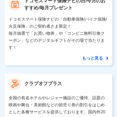
ドコモスマート保険ナビの日/今月のお
個人情報保護管理者の職名、連絡先
すすめ/毎月プレゼント
株式会社ドコモ・インシュアランス 営業部長
〒103-0013 東京都中央区日本橋人形町2-14-10 アー
ドコモスマート保険ナビの「自動車保険/バイク保険/
バンネット日本橋ビル 3F
火災保険」のご契約者さま限定！
株式会社ドコモ・インシュアランス
毎月抽選で「お買い物券」や「コンビニ無料引換ク
ーポン」などのデジタルギフトがその場で当たりま
個人情報の第三者提供について
す！
当社ではご本人の同意がある場合または法令に基づく場
合を除き、第三者に提供いたしません。
もっと見る
業務の委託
当社は利用目的の達成に必要な範囲内において個人情報
クラブオフプラス
の取り扱いの全部または一部を委託する場合がありま
す。
全国の有名ホテルやレジャー施設のご優待、話題の
個人データの共同利用
映画や舞台・美術館などの前売り券の割引をはじめ
とした各種サービスを提供しております。国内外20
当社は株式会社NTTドコモとの間で、以下のとおり個