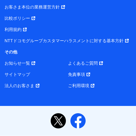
当社または株式会社NTTドコモ・フィナンシャルグルー
お客さま本位の業務運営方針
プがサービス提供等を通じて取得した、以下の情報など
比較ポリシー
の個人データ
基本情報
利用規約
氏名、電話番号、メールアドレス、お客さまの識別子、属
NTTドコモグループカスタマーハラスメントに対する基本方針
性、連絡先、dポイントサービスのご利用に関する情報。例
として、dポイントカード番号、性別、年齢、家族構成、住
その他
所、dポイント残高、dポイント利用履歴などが含まれます。
利用情報
お知らせ一覧
よくあるご質問
当社または株式会社NTTドコモ・フィナンシャルグループが
提供する各種サービスなどのご契約・ご利用などに関する情
サイトマップ
免責事項
報。例として、当社または株式会社NTTドコモ・フィナンシ
ャルグループが提供する各種サービスのご契約状態・ご利用
法人のお客さま
ご利用環境
履歴インターネット利用時の行動に関する情報、アプリケー
ション利用時の行動に関する情報、購入されたサービスや商
品の名称・購入場所・決済に関する情報、アンケートの回答
に関する情報などが含まれます。
保険関連サービス情報
当社または株式会社NTTドコモ・フィナンシャルグループが
提供する保険関連サービスに関して取得し、又は保有する情
報。例として、見積請求受付時、資料請求受付時又はユーザ
ー登録受付時に提供いただいた情報（氏名、住所、生年月