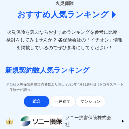
詳細を見る
■損害保険
となります。
当社による個人情報の取扱いについて（プライバシー
火災保険
説明事項
は建物のみ自己負担あり）
キャッシュレス・リペアサービス
損害防止費用
月払い
あいおいニッセイ同和損害保険株式会社
募集文書番号
ポリシー）
※2水道管修理費用の取扱いはなし
気象災害アラート
ドコモスマート保険ナビ編集部の評価
残存物取片づけ費用
付帯される費用保
おすすめ人気ランキング
(https://www.aioinissaydowa.co.jp/)
クレジットカード
※3
※3一括払・年払のみ、コンビニ・ペ
見積もりや保険会社とのご契約に先立ち、当社が提供する
険金
失火見舞費用
ネット申込
アクサ損害保険株式会社 (https://www.axa-
※2
コンビニ払い
イジー（番号通知方式）
ドコモスマート保険ナビの利用規約と個人情報の取扱いに
払込方法
※保険料は下の場合の築年月で計算し
direct.co.jp/)
水道管修理費用
申込方法
郵送
※3
全国の優良工務店とタッグを組み、「高品質な修理」
口座振替
同意いただく必要があります。詳細について、以下をご確
ています。
火災保険を選ぶならおすすめランキングを参考に比較・
アニコム損害保険株式会社 (https://www.anicom-
地震火災費用
対面
※4
募集文書番号
と「保険金のお支払」をワンセットで提供する火災保
銀行振込
認ください。
新築：2026年1月
備考
sompo.co.jp/)
検討をしてみませんか？
各保険会社の「イチオシ」情報
築5年：2021年1月
険です。補償の選択は自由自在で、お申込みはPC・ス
ドコモスマート保険ナビサービス利用規約
東京海上ダイレクト損害保険株式会社
その他付帯される
始期日
2024/10/01
築10年：2016年1月
ドコモスマート保険ナビ編集部の評価
一括払
マホで24時間受付可能です。住宅トラブル応急サービ
を掲載しているのでぜひ参考にしてください！
修理付帯費用
当社による個人情報の取扱いについて（プライバシー
費用の補償
(https://www.e-design.net/)
築15年：2011年1月
支払方法
年払い
ス「すまいのサポート24」は水まわり、玄関カギの紛
ポリシー）
AIG損害保険株式会社
※1破損・汚損、水ぬれは自己負担額
月払い
失、ハチの巣駆除等の住宅トラブルに対応していま
ソニー損保の新ネット火災保険は、補償の組合せが
インターネット割引
(https://www.aig.co.jp/sonpo)
5万円 建物が築15年以上または建築
クレジットカード
す。さらに大切な住まいを守るための各種サポート機
自由だから、必要な補償に絞って選べます。
新規契約数人気ランキング
年不明の場合、風災・雹（ひょう）
ＳＢＩ損害保険株式会社
適用される割引
指定工務店割引
コンビニ払い
※3
ドコモスマート保険ナビ編集部の評価
ネット申込
払込方法
災・雪災の自己負担額は5万円
能をご用意。住まいをメンテナンスする際の無料の
(https://www.sbisonpo.co.jp/)
しかも、「地震上乗せ特約（全半損時のみ）」で、
建築年割引
口座振替
申込方法
※2失火見舞費用の取扱いはなし
郵送
「リフォーム相談サービス」、「長期優良住宅の維持
ジェイアイ傷害火災保険株式会社
地震の被害にも最大100％で備えられます。
当社火災保険新規契約者数より算出[2026年7月1日時点]（ドコモスマート
銀行振込
※3水道管修理費用の取扱いはなし
対面
登記物件の火災保険をお申込みの方におすすめ！登記
保全サポートサービス」をご提供しています。
(https://www.jihoken.co.jp/)
その他条件
指定工務店特約
保険ナビ調べ）
※5
説明事項
（破損・汚損等危険補償特約で補償対
情報の自動照合によるリアルタイム契約を実現！書類
ソニー損害保険株式会社
象となる場合があります。）
一括払
始期日
2026/08/01
総合
一戸建て
マンション
の提出と保険会社審査にお時間をいただきません！
(https://www.sonysonpo.co.jp/)
※4地震火災費用の取扱いはなし
すまいのサポート24
支払方法
年払い
※5火災・風災等の事故により建物に
損害保険ジャパン株式会社 (https://www.sompo-
リフォーム相談サービス
月払い
付帯サービス
※1盗難、水濡れ、騒擾（じょう）、
損害が生じたとき、日新火災がご案内
japan.co.jp/)
ソニー損害保険株式会社で
長期優良住宅の維持保全サポートサー
ソニー損害保険株式会
外部からの落下・飛来・衝突は自動付
する修理業者（指定工務店）が建物の
ＳＯＭＰＯダイレクト損害保険株式会社
日新火災海上保険株式会社で
ビス
お見積もり
帯です。
修理を行います。
ネット申込
社
(https://www.sompo-direct.co.jp/)
お見積もり
※2水まわりトラブル、カギ開け対