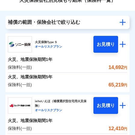
火災保険会社別見積もり結果（保険料一覧）
補償の範囲・保険会社で絞り込む
火災保険Type S
お見積り
オールリスクプラン
火災、地震保険期間
1年
14,692
保険料(一括)
円
火災、地震保険期間
5年
65,219
保険料(一括)
円
ソニー損害保険株式会社
iehoいえほ（補償選択型住宅用火災保
お見積り
険）
ソニー損害保険株式会社のおすすめポイント
オールリスクプラン
火災、地震保険期間
1年
保険料（一括）内訳
01
POINT
12,410
保険料(一括)
円