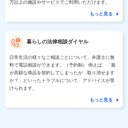
人データを共同利用します。
万以上の施設やサービスでご利用いただけます。
【共同して利用される利用データの項目】
もっと見る
当社又は株式会社NTTドコモがサービス提供等を通じて
取得した、以下の情報などの個人データ
基本情報
氏名、電話番号、メールアドレス、お客さまの識別子、属
暮らしの法律相談ダイヤル
性、連絡先、dポイントサービスのご利用に関する情報。例
として、dポイントカード番号、性別、年齢、家族構成、住
所、dポイント残高、dポイント利用履歴などが含まれます。
日常生活の様々なご相談ごとについて、弁護士に無
利用情報
料で電話相談ができます。（予約制） 例えば、「親
当社又は株式会社NTTドコモが提供する各種サービスなどの
ご契約・ご利用などに関する情報。例として、当社又は株式
が高額な商品を契約してしまったが、取り消せます
会社NTTドコモが提供する各種サービスのご契約状態・ご利
か？」といったトラブルについて、アドバイスが受
用履歴インターネット利用時の行動に関する情報、アプリケ
ーション利用時の行動に関する情報、購入されたサービスや
けられます。
商品の名称・購入場所・決済に関する情報、アンケートの回
答に関する情報などが含まれます。
もっと見る
保険関連サービス情報
当社又は株式会社NTTドコモが提供する保険関連サービスに
関して取得し、又は保有する情報。例として、見積請求受付
時、資料請求受付時又はユーザー登録受付時に提供いただい
た情報（氏名、住所、生年月日、性別、保険契約者と被保険