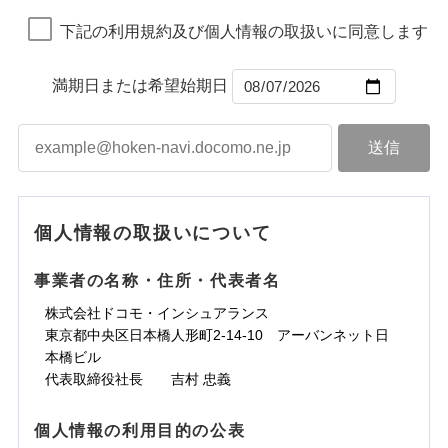
地震の被害にも最大100％で備えられます。
ランキングをもっと見る
ランキングをもっと見る
損害防止費用
引をご用意！
一括払
下記の利用規約及び個人情報の取扱いに同意します
残存物取片づけ費用
付帯される費用保
すまいのサポート24
一括払
支払方法
年払い
補償の範囲
？
03
険金
POINT
失火見舞費用
リフォーム相談サービス
支払方法
年払い
月払い
付帯サービス
水道管修理費用
補償の範囲
長期優良住宅の維持保全サポートサー
※2
？
03
満期日または希望始期日
POINT
月払い
ビス
地震火災費用
ネット申込
上半期
新規契約数ランキング
ソニー損害保険株式会社で
火災
風災・雹（ひょ
ネット申込
申込方法
郵送
落雷
う）災、雪災
お見積もり
クレジットカード
建築年割引
補償内容
火災
補償内容
風災・雹（ひょ
申込方法
破裂・爆発
郵送
対面
適用される割引
当社火災保険新規契約者数より算出[
年
月]（ドコモスマート保険
落雷
コンビニ払い
う）災、雪災
インターネット割引
対面
払込方法
破裂・爆発
ナビ調べ）
口座振替
見積もりや保険会社とのご契約に先立ち、当社が提供する
水災
盗難
始期日
2026/01/01
水濡れ
免責金額（自己負
水まわりサービス（24時間サポー
免責金額（自己負
銀行振込
ドコモスマート保険ナビの利用規約と個人情報の取扱いに
始期日
2025/10/01
※1
免責金額なし
免責金額なし
水災
※1
盗難
騒擾（じょう）
個人情報の取扱いについて
担額）
ト）
担額）
同意いただく必要があります。詳細について、以下をご確
※1損害割合が30%未満の場合は定率
水濡れ
外部からの落下・
破損・汚損
※1
カギあけサービス（24時間サポー
認ください。
騒擾（じょう）
一括払
飛来・衝突
払、水災料率は最も水災リスクが低い
※1雑危険（盗難を除く）および破汚
付帯サービス
説明事項
外部からの落下・
破損・汚損
ト）
臨時費用
事業者の名称・住所・代表者名
臨時費用
水災等地を適用
支払方法
損において、自己負担額5万円
年払い
ドコモスマート保険ナビサービス利用規約
飛来・衝突
※2破損・汚損、物体の落下・飛来等/
キャッシュレス・リペアサービス
損害防止費用
損害防止費用
月払い
株式会社ドコモ・インシュアランス
当社による個人情報の取扱いについて（プライバシー
ランキングをもっと見る
騒擾、水濡れのみ自己負担額5万円
気象災害アラート
残存物取片づけ費用
残存物取片づけ費用
説明事項
付帯される費用の
募集文書番号
付帯される費用保
東京都中央区日本橋人形町2-14-10 アーバンネット日
ポリシー）
（物体の落下・飛来等/騒擾、水濡れ
補償
険金
失火見舞費用
失火見舞費用
ネット申込
※2
本橋ビル
は建物のみ自己負担あり）
※保険料は下の場合の築年月で計算し
水道管修理費用
水道管修理費用
申込方法
※3水道管修理費用の取扱いはなし
郵送
※3
代表取締役社長 吉村 忠義
ています。
※4一括払・年払のみ、コンビニ・ペ
地震火災費用
地震火災費用
対面
※4
新築：2026年1月
上半期
新規契約数ランキング
イジー（番号通知方式）
備考
築5年：2021年1月
個人情報の利用目的の公表
適用される割引
建築年割引
補償内容
その他付帯される
始期日
2024/10/01
築10年：2016年1月