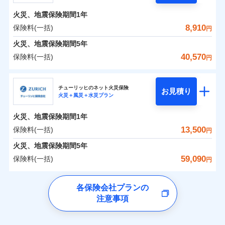
残存物取片づけ費用
付帯される費用の
ント
ンセットで提供する火災保険です。
補償
火災、地震保険期間
1年
失火見舞費用
補償の範囲
？
03
POINT
お客さまのニーズから補償を考え、設計することで
水道管修理費用
保険料（一括）内訳
8,910
保険料(一括)
01
POINT
円
合理的な保険料を実現することができます。さらに
地震火災費用
火災、地震保険期間
5年
上半期
新規契約数ランキング
上半期
新規契約数ランキング
各種割引が充実！
火災 1年
地震 1年
40,570
保険料(一括)
火災
風災・雹（ひょ
円
適用される割引
建築年割引
大切な住まいを守るための各種サポート機能をご用
イチオシ
落雷
う）災、雪災
02
POINT
当社火災保険新規契約者数より算出[
年
月]（ドコモスマート保険
当社火災保険新規契約者数より算出[
年
月]（ドコモスマート保険
補償内容
破裂・爆発
意、住宅トラブル応急サービス「すまいのサポート
日新火災海上保険株式会社
0
2,000
3,300
ナビ調べ）
建物
ナビ調べ）
円
円
円
付帯サービス
住まいの緊急かけつけサービス
24」、住まいをメンテナンスする際の無料の「リフ
ソニー損保の新ネット火災保険は、補償の組合せが自
チューリッヒのネット火災保険
お見積り
水災
盗難
火災＋風災＋水災プラン
ォーム相談サービス」、「長期優良住宅の維持保全
日新火災海上保険株式会社のおすすめポイント
由だから、必要な補償に絞って選べます。
水濡れ
免責金額（自己負
クレジットカード
免責金額なし
0
1,700
990
サポートサービス」をご提供します。
※2
家財
騒擾（じょう）
円
円
円
しかも「地震上乗せ特約（全半損時のみ）」で、地震
担額）
火災、地震保険期間
1年
コンビニ払い
保険料（一括）内訳
01
外部からの落下・
破損・汚損
POINT
払込方法
の被害にも火災保険の保険金額に対して最大100％で備
お家ドクター火災保険Web（すまいの保険）のお見
飛来・衝突
口座振替
13,500
保険料(一括)
円
えられます（一部損は対象外）。
積もり・お申込みはネットで完結！
臨時費用
銀行振込
火災 1年
地震 1年
火災、地震保険期間
5年
ランキングをもっと見る
ランキングをもっと見る
損害防止費用
59,090
保険料(一括)
残存物取片づけ費用
円
付帯される費用保
一括払
補償の範囲
補償の範囲
？
0
03
2,040
3,300
？
03
険金
POINT
建物
円
POINT
円
円
失火見舞費用
支払方法
年払い
チューリッヒ保険会社
イチオシ
02
POINT
水道管修理費用
※3
各保険会社プランの
月払い
地震火災費用
注意事項
0
2,580
990
チューリッヒ保険会社のおすすめポイント
家財
お客様ご自身により、ウェブサイトでお手続きを完
円
円
円
上半期
新規契約数ランキング
火災
風災・雹（ひょ
火災
風災・雹（ひょ
ネット申込
了された場合、10％のインターネット割引が適用！
落雷
う）災、雪災
落雷
う）災、雪災
建築年割引
保険料（一括）内訳
01
補償内容
破裂・爆発
補償内容
申込方法
POINT
破裂・爆発
郵送
適用される割引