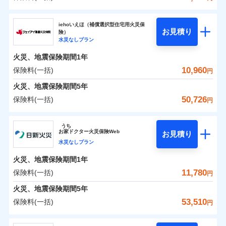
補償の範囲
？
0
03
5,040
3,300
POINT
建物
円
円
円
ソニー損害保険株式会社
イチオシ
02
POINT
iehoいえほ（補償選択型住宅用火災保
お見積り
険）
0
4,260
990
ソニー損害保険株式会社のおすすめポイント
家財
お客様ご自身により、ウェブサイトでお手続きを完
円
円
円
水災なしプラン
火災
風災・雹（ひょ
了された場合、10％のインターネット割引が適用！
落雷
う）災、雪災
火災、地震保険期間
1年
保険料（一括）内訳
01
破裂・爆発
POINT
（地震保険を除きます。）
10,960
保険料(一括)
円
減らしたコストをお客さまに還元
水災
盗難
火災 1年
地震 1年
火災、地震保険期間
5年
水濡れ
自分に必要な補償を選べる、だから保険料にムダが
※1
騒擾（じょう）
50,726
保険料(一括)
円
ない！
外部からの落下・
破損・汚損
イチオシ
02
POINT
0
4,804
3,300
建物
円
円
円
飛来・衝突
ジェイアイ傷害火災保険株式会社
地震保険もセットOK！
うち
まさかのときも安心！全国の優良工務店とタッグを
「iehoいえほ」（補償選択型住宅用火災保険）
お
家
ドクター火災保険Web
お見積り
0
3,871
990
ジェイアイ傷害火災保険株式会社のおすすめポイ
家財
円
組み、「高品質な修理」と「保険金のお支払」をワ
円
円
水災なしプラン
ント
ンセットで提供する火災保険です。
火災、地震保険期間
1年
補償の範囲
？
03
POINT
お客さまのニーズから補償を考え、設計することで
保険料（一括）内訳
11,780
保険料(一括)
01
POINT
円
合理的な保険料を実現することができます。さらに
火災、地震保険期間
5年
上半期
新規契約数ランキング
各種割引が充実！
火災 1年
地震 1年
53,510
保険料(一括)
火災
風災・雹（ひょ
円
大切な住まいを守るための各種サポート機能をご用
イチオシ
落雷
う）災、雪災
02
POINT
当社火災保険新規契約者数より算出[
年
月]（ドコモスマート保険
破裂・爆発
意、住宅トラブル応急サービス「すまいのサポート
日新火災海上保険株式会社
0
4,200
3,300
ナビ調べ）
建物