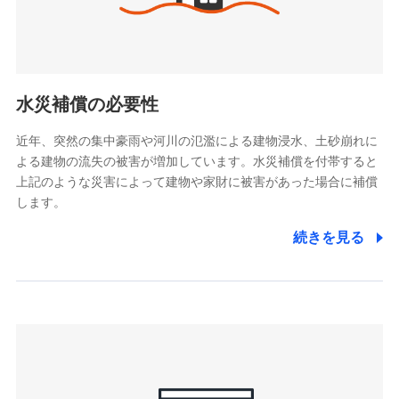
(https://www.tokiomarine-x.co.jp/)
ペットメディカルサポート株式会社
(https://pshoken.co.jp/)
リトルファミリー少額短期保険株式会社
(https://www.littlefamily-ssi.com/)
水災補償の必要性
2.共同募集を行う代理店から受領する個人情報
近年、突然の集中豪雨や河川の氾濫による建物浸水、土砂崩れに
よる建物の流失の被害が増加しています。水災補償を付帯すると
郵便、電話、およびＥメール等により、当社と取引のあるも
しくは委託を受けている保険会社・提携会社の保険その他に
上記のような災害によって建物や家財に被害があった場合に補償
関する情報を提供し、金融商品等の契約を勧奨するため、ま
します。
た維持管理等の委託業務遂行のため、またそれらに付帯、関
連する当社および提携会社のサービスを案内、提供するため
続きを見る
（なお、当社は複数の保険会社と取引があり、取得した個人
情報を取引のある他の保険会社の商品・サービスをご提案す
るために利用させていただくことがあります。）
上記に係る連絡・手続き・管理等付帯業務を行うため
3.セミナー募集サイトから取得した個人情報
各種セミナーの案内、開催のため
上記に係る連絡・手続き・管理等付帯業務を行うため