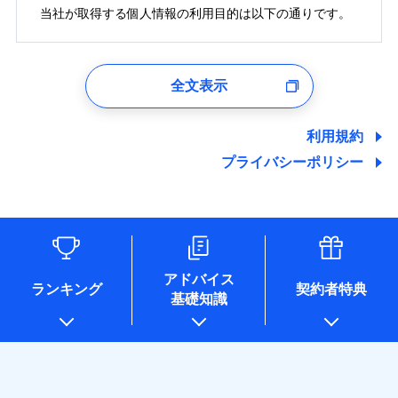
修理付帯費用
募集文書番号
費用の補償
当社火災保険新規契約者数より算出[
当社が取得する個人情報の利用目的は以下の通りです。
年
月]（ドコモスマート保険
築15年：2011年1月
ドコモスマート保険ナビ編集部の評価
補償内容
ナビ調べ）
付帯サービス
住まいの緊急かけつけサービス
※1損害割合が30%未満の場合は定率
免責金額（自己負
インターネット割引
払、水災料率は最低リスク区分を適用
クレジットカード
1.見積請求受付時、資料請求受付時、ユーザー登録受
免責金額なし
ソニー損保の新ネット火災保険は、補償の組合せが
担額）
※2破損・汚損、水ぬれは自己負担額
免責金額（自己負
適用される割引
指定工務店割引
クレジットカード
付時
コンビニ払い
※3
免責金額なし
自由だから、必要な補償に絞って選べます。
全文表示
払込方法
5万円 建物が築15年以上または建築
担額）
建築年割引
コンビニ払い
口座振替
ユーザー登録受付および、管理のため
年不明の場合、風災・雹（ひょう）
払込方法
臨時費用
しかも、「地震上乗せ特約（全半損時のみ）」で、
口座振替
郵便、電話、およびＥメール等により、当社と取引のあるも
銀行振込
災・雪災の自己負担額は5万円
臨時費用
損害防止費用
地震の被害にも最大100％で備えられます。
ドコモスマート保険ナビ編集部の評価
しくは委託を受けている保険会社・提携会社の保険その他に
その他条件
指定工務店特約
※5
利用規約
※3失火見舞費用の取扱いはなし
銀行振込
ランキングをもっと見る
損害防止費用
関する情報を提供し、金融商品等の契約を勧奨するため、ま
残存物取片づけ費用
付帯される費用保
説明事項
※4水道管修理費用の取扱いはなし
一括払
プライバシーポリシー
た維持管理等の委託業務遂行のため、またそれらに付帯、関
険金
（破損・汚損等危険補償特約で補償対
残存物取片づけ費用
失火見舞費用
付帯される費用保
すまいのサポート24
一括払
登記物件の火災保険をお申込みの方におすすめ！登記
支払方法
年払い
連する当社および提携会社のサービスを案内、提供するため
象となる場合があります。）
険金
失火見舞費用
水道管修理費用
リフォーム相談サービス
支払方法
年払い
情報の自動照合によるリアルタイム契約を実現！書類
月払い
（なお、当社は複数の保険会社と取引があり、取得した個人
付帯サービス
※5地震火災費用の取扱いはなし
水道管修理費用
地震火災費用
長期優良住宅の維持保全サポートサー
※2
情報を取引のある他の保険会社の商品・サービスをご提案す
月払い
の提出と保険会社審査にお時間をいただきません！
※6火災・風災等の事故により建物に
ソニー損害保険株式会社で
ビス
るために利用させていただくことがあります。）
地震火災費用
損害が生じたとき、日新火災がご案内
ネット申込
お見積もり
各種セミナーの開催のため
保険証券の不発行に関する特約（500
する修理業者（指定工務店）が建物の
ネット申込
申込方法
郵送
適用される割引
コンサルティングサービスの実施のため
円）
クレジットカード
修理を行います。
建築年割引
アドバイス
補償内容
申込方法
郵送
対面
適用される割引
アンケートやキャンペーン等の実施のため
ランキング
契約者特典
コンビニ払い
インターネット割引
基礎知識
見積もりや保険会社とのご契約に先立ち、当社が提供する
対面
上記に係る案内・手続き・管理等付帯業務を行うため
払込方法
その他条件
住まいのアシスタンスサービス
※2
募集文書番号
口座振替
ドコモスマート保険ナビの利用規約と個人情報の取扱いに
始期日
2026/01/01
* 当社が委託を受けている保険会社の情報は、保険会社
ジェイアイ傷害火災保険株式会社で
水まわりサービス（24時間サポー
免責金額（自己負
銀行振込
同意いただく必要があります。詳細について、以下をご確
始期日
2025/10/01
お見積もり
のホームページに掲載しておりますので、ご確認くださ
免責金額なし
WEB見積もり+メールアドレス登録後
ト）
担額）
認ください。
※1破損・汚損、物体の落下・飛来等/
い。
から4営業日+1日以降、お客さまが決
カギあけサービス（24時間サポー
備考
一括払
騒擾、水濡れのみ自己負担額5万円
ジェイアイ傷害火災保険株式会社の
説明事項
※1水災料率は最低リスク区分を適用
ドコモスマート保険ナビサービス利用規約
済した時点で保険のお申し込みと完了
付帯サービス
ト）
臨時費用
（物体の落下・飛来等/騒擾、水濡れ
支払方法
年払い