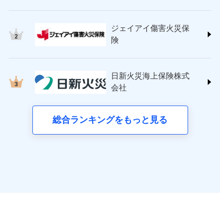
申込方法
郵送
チューリッヒ保険会社 (https://www.zurich.co.jp/)
ジェイアイ傷害火災保険株式会社で
応、ガラス破損の場合に60分までの
クレジットカード
募集文書番号
対面
見積もりや保険会社とのご契約に先立ち、当社が提供する
東京海上日動火災保険株式会社
簡易作業無料でご提供いたします。弊
お見積もり
コンビニ払い
見積もりや保険会社とのご契約に先立ち、当社が提供する
ドコモスマート保険ナビの利用規約と個人情報の取扱いに
払込方法
社提携業者にて24時間365日受付。受
ジェイアイ傷害火災保
(https://www.tokiomarine-nichido.co.jp/)
説明事項
口座振替
始期日
ドコモスマート保険ナビの利用規約と個人情報の取扱いに
2026/01/01
同意いただく必要があります。詳細について、以下をご確
付後、専門業者が対応に向かいます。
日新火災海上保険株式会社
険
ジェイアイ傷害火災保険株式会社の
銀行振込
ガラス破損の対応時間は9時～20時と
同意いただく必要があります。詳細について、以下をご確
認ください。
(https://www.nisshinfire.co.jp/)
詳細を見る
なります。
認ください。
※1損害割合が30%未満の場合は定率
ペット＆ファミリー損害保険株式会社
ドコモスマート保険ナビサービス利用規約
※3クレジットカード会社の分割払い
一括払
払、水災料率は最も水災リスクが低い
ドコモスマート保険ナビサービス利用規約
(https://www.petfamilyins.co.jp/)
当社による個人情報の取扱いについて（プライバシー
が可能なことがあります。詳しくは各
日新火災海上保険株式
水災等地を適用
支払方法
年払い
見積もりや保険会社とのご契約に先立ち、当社が提供する
ドコモスマート保険ナビ編集部の評価
説明事項
三井住友海上火災保険株式会社 (https://www.ms-
当社による個人情報の取扱いについて（プライバシー
クレジットカード会社にご確認くださ
ポリシー）
※2水道管修理費用の取扱いはなし
会社
ドコモスマート保険ナビの利用規約と個人情報の取扱いに
月払い
い。
ins.com/)
ポリシー）
※3一括払・年払のみ、コンビニ・ペ
同意いただく必要があります。詳細について、以下をご確
三井ダイレクト損害保険株式会社
イジー（番号通知方式）
全国の優良工務店とタッグを組み、「高品質な修理」
認ください。
ネット申込
募集文書番号
(https://www.mitsui-direct.co.jp/)
と「保険金のお支払」をワンセットで提供する火災保
総合ランキングをもっと見る
申込方法
郵送
ドコモスマート保険ナビサービス利用規約
募集文書番号
険です。補償の選択は自由自在で、お申込みはPC・ス
対面
当社による個人情報の取扱いについて（プライバシー
■生命保険
マホで24時間受付可能です。住宅トラブル応急サービ
ポリシー）
アクサ生命保険株式会社
ス「すまいのサポート24」は水まわり、玄関カギの紛
始期日
2024/10/01
（https://www.axa.co.jp/）
失、ハチの巣駆除等の住宅トラブルに対応していま
SBI生命保険株式会社（https://www.sbilife.co.jp/）
す。さらに大切な住まいを守るための各種サポート機
※1損害割合が30%未満の場合は定率
FWD生命保険株式会社
ドコモスマート保険ナビ編集部の評価
払、水災料率は最低リスク区分を適用
能をご用意。住まいをメンテナンスする際の無料の
（https://www.fwdlife.co.jp/）
ドコモスマート保険ナビ編集部の評価
※2失火見舞費用の取扱いはなし
「リフォーム相談サービス」、「長期優良住宅の維持
ソニー生命保険株式会社
※3水道管修理費用の取扱いはなし
チューリッヒのネット火災保険は
ダイレクト型でネッ
保全サポートサービス」をご提供しています。
（https://www.sonylife.co.jp）
説明事項
※4地震火災費用の取扱いはなし
登記物件の火災保険をお申込みの方におすすめ！登記
ト完結のお手続き・リーズナブルな保険料
に加え、
火