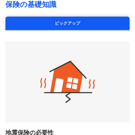
SOMPOひまわり生命保険株式会社
保険の基礎知識
※5火災・風災等の事故により建物に
情報の自動照合によるリアルタイム契約を実現！書類
災に対する補償に加え、すべてのプランに盗難等がつ
（https://www.himawari-life.co.jp/）
損害が生じたとき、日新火災がご案内
の提出と保険会社審査にお時間をいただきません！
いており、
社会問題などを考慮された幅広い補償が特
する修理業者（指定工務店）が建物の
第一ネオ生命保険株式会社
修理を行います。
長です。
失火見舞金など付帯される費用保険金も多
（https://neofirst.co.jp/）
ピックアップ
く、ダイレクトでありながら充実した補償が魅力で
大樹生命保険株式会社（https://www.taiju-
日新火災海上保険株式会社で
募集文書番号
life.co.jp）
お見積もり
す。
太陽生命保険株式会社（https://www.taiyo-
ジェイアイ傷害火災保険株式会社で
seimei.co.jp）
見積もりや保険会社とのご契約に先立ち、当社が提供する
お見積もり
チューリッヒ生命保険株式会社
ドコモスマート保険ナビの利用規約と個人情報の取扱いに
（https://www.zurichlife.co.jp/）
同意いただく必要があります。詳細について、以下をご確
ジェイアイ傷害火災保険株式会社の
東京海上日動あんしん生命保険株式会社
チューリッヒ保険会社で
認ください。
詳細を見る
ドコモスマート保険ナビ編集部の評価
（https://www.tmn-anshin.co.jp/）
お見積もり
ドコモスマート保険ナビサービス利用規約
なないろ生命保険株式会社
（https://www.nanairolife.co.jp/）
当社による個人情報の取扱いについて（プライバシー
チューリッヒ保険会社の
全国の優良工務店とタッグを組み、「高品質な修理」
見積もりや保険会社とのご契約に先立ち、当社が提供する
ポリシー）
日本生命保険相互会社
詳細を見る
ドコモスマート保険ナビの利用規約と個人情報の取扱いに
と「保険金のお支払」をワンセットで提供する火災保
（https://www.nissay.co.jp）
同意いただく必要があります。詳細について、以下をご確
険です。補償の選択は自由自在で、お申込みはPC・ス
はなさく生命保険株式会社
認ください。
マホで24時間受付可能です。住宅トラブル応急サービ
見積もりや保険会社とのご契約に先立ち、当社が提供する
（https://www.life8739.co.jp/）
ドコモスマート保険ナビサービス利用規約
ドコモスマート保険ナビの利用規約と個人情報の取扱いに
ス「すまいのサポート24」は水まわり、玄関カギの紛
マニュライフ生命保険株式会社
同意いただく必要があります。詳細について、以下をご確
当社による個人情報の取扱いについて（プライバシー
失、ハチの巣駆除等の住宅トラブルに対応していま
（https://www.manulife.co.jp/）
地震保険の必要性
認ください。
ポリシー）
す。さらに大切な住まいを守るための各種サポート機
三井住友海上あいおい生命保険株式会社