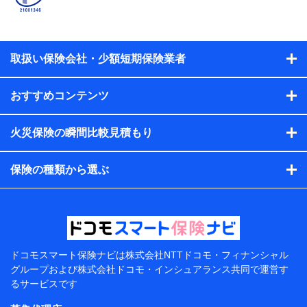
当社又は株式会社NTTドコモと取引のあるもしくは委託を受
けている保険会社・提携会社の保険その他に関する情報を提
供するため、また維持管理等の委託業務遂行のため、またそ
れらに付帯、関連する当社、株式会社NTTドコモおよび提携
会社のサービスを案内、提供するため
取扱い保険会社・少額短期保険業者
（各サービスで取得したサービス利用履歴、ウェブサイトの
閲覧履歴、購買履歴、ご契約内容等のパーソナルデータを分
おすすめコンテンツ
析して、お客さまの趣味・嗜好・傾向に応じたサービス・商
品等に関するご提案や広告の配信等を行うことがありま
す。）
火災保険の瞬間比較見積もり
各種セミナーの開催のため
コンサルティングサービスの実施のため
アンケートやキャンペーン等の実施のため
保険の種類から選ぶ
上記に係る案内・手続き・管理等付帯業務を行うため
【当該個人データの管理について責任を有する者の名
称・住所・代表者名】
当該個人データを取り扱う各共同利用者（詳細は次のと
おり）
ドコモスマート保険ナビは
株式会社NTTドコモ・フィナンシャル
東京都千代田区永田町2丁目11番1号 山王パークタワー
グループおよび
株式会社ドコモ・インシュアランス共同で
運営す
株式会社NTTドコモ 代表取締役社長 前田 義晃
るサービスです