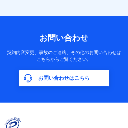
者の関係、保険加入の目的、保険商品の内容、保険料、保険
料のお支払方法、車のメーカーや走行距離などの情報、建物
の構造や築年数などの情報、ペットの種類や年齢など）及び
お客様との応対記録 （お客様に提示した比較見積の試算結
果情報、メールマガジンを提供した際のメール内容や送信履
歴の情報及び保険の更改案内等を提供した際のメール内容や
送信履歴などの情報）が含まれます。
お問い合わせ
保険契約情報
当社又は株式会社NTTドコモが取得し、又は保有する保険契
約に関する情報。例として、保険契約者及び被保険者の氏
契約内容変更、事故のご連絡、その他のお問い合わせは
名、住所、生年月日、性別、保険契約者と被保険者の関係、
こちらからご覧ください。
保険加入の目的、保険商品の内容、保険料、保険料のお支払
方法、車のメーカーや走行距離などの情報、建物の構造や築
年数などの情報、ペットの種類や年齢などの情報などが含ま
お問い合わせはこちら
れます。
【共同して利用する者の範囲】
当社
株式会社NTTドコモ
【利用する者の利用目的】
当社又は株式会社NTTドコモが提供する保険関連サービスに
おけるユーザ登録受付および管理のため