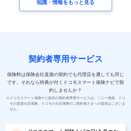
知識・情報をもっと見る
8.取引先個人情報
取引先としての選定業務、営業情報の提供業務、契約締結手
続き業務、取引管理業務、およびこれらに準ずる業務の遂行
のため
9.お問い合わせ情報
各種お問い合わせに対応するため
契約者専用サービス
10.受託業務の 個人情報
受託業務の遂行およびこれらに準ずる業務の遂行のため
保険料は保険会社直接の契約でも代理店を通しても同じ
です。
それなら特典が付くドコモスマート保険ナビで契
11.マイカー通勤管理クラウド並びに法人向けASPサー
ビスに関してのお問い合わせ情報
約しませんか？
各種お問い合わせに対応するため
ドコモスマート保険ナビ提供の契約者専用サービスは、ソニー損保、ドコ
当社のサービスに関する情報提供や、皆様に有用なお知らせ
モの賃貸火災保険、ドコモの火災保険のご契約者さまへの提供はございま
をお送りするため
せん。
アンケートの送付のため
当社のサービスや媒体の運営改善に必要なデータを解析し、
分析するため
当社の対応品質向上やお問い合わせ内容の正確な把握のため