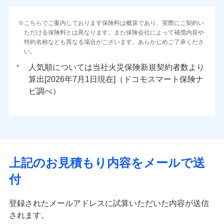
（地震保険を除きます。）
当社火災保険新規契約者数より算出[
年
月]（ドコモスマート保険
インターネット割引
対面
ナビ調べ）
減らしたコストをお客さまに還元
水災
盗難
水災
盗難
火災 1年
地震 1年
こちらでご案内しております保険料は概算であり、実際にご契約い
水濡れ
水濡れ
免責金額（自己負
水まわりサービス（24時間サポー
免責金額（自己負
自分に必要な補償を選べる、だから保険料にムダが
始期日
2025/10/01
※1
免責金額なし
免責金額なし
ただける保険料とは異なります。また保険会社によって補償内容や
※1
※2
騒擾（じょう）
騒擾（じょう）
担額）
ト）
担額）
ない！
外部からの落下・
破損・汚損
外部からの落下・
特約名称なども異なる場合がございます。あらかじめご了承くださ
破損・汚損
イチオシ
02
POINT
0
6,900
3,300
建物
円
円
円
カギあけサービス（24時間サポー
飛来・衝突
飛来・衝突
い。
※1水災料率は最低リスク区分を適用
地震保険もセットOK！
付帯サービス
ト）
臨時費用
臨時費用
説明事項
※2雑危険（盗難を除く）および破汚
まさかのときも安心！全国の優良工務店とタッグを
人気順については当社
新規契約者数より
「iehoいえほ」（補償選択型住宅用火災保険）
キャッシュレス・リペアサービス
損害防止費用
損において、自己負担額5万円
損害防止費用
0
2,310
990
家財
円
組み、「高品質な修理」と「保険金のお支払」をワ
円
円
算出[
年
月
日現在]（ドコモスマート保険ナ
ランキングをもっと見る
気象災害アラート
残存物取片づけ費用
残存物取片づけ費用
付帯される費用の
付帯される費用保
ンセットで提供する火災保険です。
ビ調べ）
補償
募集文書番号
険金
失火見舞費用
失火見舞費用
※3
補償の範囲
？
03
POINT
お客さまのニーズから補償を考え、設計することで
※保険料は下の場合の築年月で計算し
水道管修理費用
水道管修理費用
※4
ています。
合理的な保険料を実現することができます。さらに
地震火災費用
地震火災費用
※5
新築：2026年1月
上半期
新規契約数ランキング
上半期
新規契約数ランキング
備考
各種割引が充実！
築5年：2021年1月
火災
風災・雹（ひょ
適用される割引
建築年割引
その他付帯される
大切な住まいを守るための各種サポート機能をご用
築10年：2016年1月
イチオシ
落雷
う）災、雪災
02
修理付帯費用
POINT
当社火災保険新規契約者数より算出[
年
月]（ドコモスマート保険
費用の補償
当社火災保険新規契約者数より算出[
年
月]（ドコモスマート保険
築15年：2011年1月
補償内容
破裂・爆発
意、住宅トラブル応急サービス「すまいのサポート
上記のお見積もり内容をメールで送
ナビ調べ）
ナビ調べ）
ドコモスマート保険ナビ編集部の評価
付帯サービス
住まいの緊急かけつけサービス
24」、住まいをメンテナンスする際の無料の「リフ
火災、自然災害、盗難などトータルでカバーし、大
インターネット割引
クレジットカード
水災
盗難
付
ォーム相談サービス」、「長期優良住宅の維持保全
切な住まいをお守りします！
水濡れ
免責金額（自己負
適用される割引
指定工務店割引
クレジットカード
コンビニ払い
※4
※1
ソニー損保の新ネット火災保険は、補償の組合せが
免責金額なし
サポートサービス」をご提供します。
※1
騒擾（じょう）
払込方法
水まわりトラブル、カギ開け対応など「住まいのア
担額）
建築年割引
コンビニ払い
口座振替
外部からの落下・
破損・汚損
自由だから、必要な補償に絞って選べます。
登録されたメールアドレスに試算いただいた内容が送信
払込方法
お家ドクター火災保険Web（すまいの保険）のお見
シスタンスサービス」が無料付帯
飛来・衝突
口座振替
銀行振込
しかも、「地震上乗せ特約（全半損時のみ）」で、
されます。
積もり・お申込みはネットで完結！
臨時費用
その他条件
指定工務店特約
補償の対象やお客さまの状況に応じたさまざまな割
※6
銀行振込