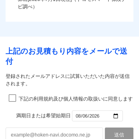
火災
風災・雹（ひょ
火災
風災・雹（ひょ
残存物取片づけ費用
付帯される費用の
落雷
う）災、雪災
ンセットで提供する火災保険です。
落雷
う）災、雪災
ビ調べ）
補償
失火見舞費用
破裂・爆発
破裂・爆発
お客さまのニーズから補償を考え、設計することで
水道管修理費用
合理的な保険料を実現することができます。さらに
水災
地震火災費用
盗難
水災
盗難
ランキングをもっと見る
ランキングをもっと見る
水濡れ
水濡れ
各種割引が充実！
※1
騒擾（じょう）
騒擾（じょう）
適用される割引
建築年割引
大切な住まいを守るための各種サポート機能をご用
外部からの落下・
破損・汚損
外部からの落下・
破損・汚損
イチオシ
02
POINT
飛来・衝突
飛来・衝突
意、住宅トラブル応急サービス「すまいのサポート
上記のお見積もり内容をメールで送
付帯サービス
住まいの緊急かけつけサービス
24」、住まいをメンテナンスする際の無料の「リフ
火災、自然災害、盗難などトータルでカバーし、大
付
ォーム相談サービス」、「長期優良住宅の維持保全
切な住まいをお守りします！
クレジットカード
サポートサービス」をご提供します。
水まわりトラブル、カギ開け対応など「住まいのア
コンビニ払い
補償内容
補償内容
登録されたメールアドレスに試算いただいた内容が送信
払込方法
お家ドクター火災保険Web（すまいの保険）のお見
シスタンスサービス」が無料付帯
口座振替
されます。
積もり・お申込みはネットで完結！
補償の対象やお客さまの状況に応じたさまざまな割
銀行振込
上半期
新規契約数ランキング
上半期
新規契約数ランキング
免責金額（自己負
免責金額（自己負
引をご用意！
免責金額なし
免責金額なし
※1
※2
下記の利用規約及び個人情報の取扱いに同意します
担額）
担額）
一括払
補償の範囲
？
03
POINT
当社火災保険新規契約者数より算出[
年
月]（ドコモスマート保険
当社火災保険新規契約者数より算出[
年
月]（ドコモスマート保険
支払方法
年払い
ナビ調べ）
臨時費用
ナビ調べ）
臨時費用
補償の範囲
？
03
満期日または希望始期日
POINT
月払い
損害防止費用
損害防止費用
火災
風災・雹（ひょ
残存物取片づけ費用
残存物取片づけ費用
付帯される費用の
付帯される費用保
ネット申込
落雷
う）災、雪災
補償
険金
失火見舞費用
失火見舞費用
※3
火災
風災・雹（ひょ
申込方法
破裂・爆発
郵送