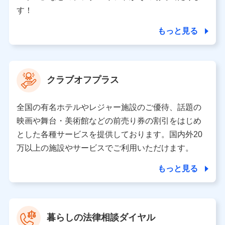
個人情報の第三者提供について
す！
当社ではご本人の同意がある場合または法令に基づく場
合を除き、第三者に提供いたしません。
もっと見る
業務の委託
当社は利用目的の達成に必要な範囲内において個人情報
クラブオフプラス
の取り扱いの全部または一部を委託する場合がありま
す。
全国の有名ホテルやレジャー施設のご優待、話題の
個人データの共同利用
映画や舞台・美術館などの前売り券の割引をはじめ
とした各種サービスを提供しております。国内外20
当社は株式会社NTTドコモとの間で、以下のとおり個
人データを共同利用します。
万以上の施設やサービスでご利用いただけます。
【共同して利用される利用データの項目】
もっと見る
当社又は株式会社NTTドコモがサービス提供等を通じて
取得した、以下の情報などの個人データ
基本情報
氏名、電話番号、メールアドレス、お客さまの識別子、属
暮らしの法律相談ダイヤル
性、連絡先、dポイントサービスのご利用に関する情報。例