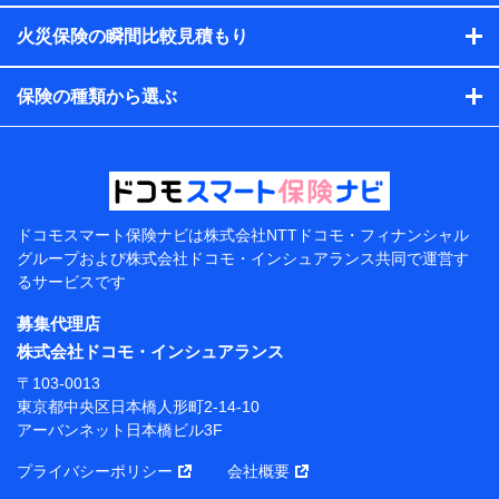
す。）
火災保険の瞬間比較見積もり
各種セミナーの開催のため
コンサルティングサービスの実施のため
アンケートやキャンペーン等の実施のため
保険の種類から選ぶ
上記に係る案内・手続き・管理等付帯業務を行うため
【当該個人データの管理について責任を有する者の名
称・住所・代表者名】
当該個人データを取り扱う各共同利用者（詳細は次のと
おり）
ドコモスマート保険ナビは
株式会社NTTドコモ・フィナンシャル
東京都千代田区永田町2丁目11番1号 山王パークタワー
グループおよび
株式会社ドコモ・インシュアランス共同で
運営す
株式会社NTTドコモ 代表取締役社長 前田 義晃
るサービスです
東京都中央区日本橋人形町2-14-10 アーバンネット日
募集代理店
本橋ビル 3F
株式会社ドコモ・インシュアランス
株式会社ドコモ・インシュアランス 代表取締役社
〒103-0013
長 吉村 忠義
東京都中央区日本橋人形町2-14-10
アーバンネット日本橋ビル3F
※ 当社および株式会社NTTドコモは、お客さまの情報
を利用させていただくにあたっては、「NTTドコモ パー
プライバシーポリシー
会社概要
ソナルデータ憲章」に定める行動原則を順守します 。