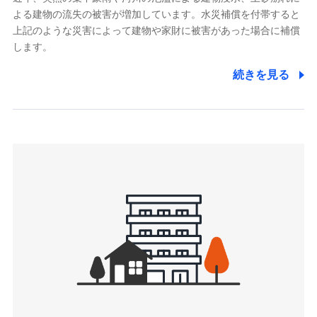
よる建物の流失の被害が増加しています。水災補償を付帯すると
郵便、電話、およびＥメール等により、当社と取引のあるも
しくは委託を受けている保険会社・提携会社の保険その他に
上記のような災害によって建物や家財に被害があった場合に補償
関する情報を提供し、金融商品等の契約を勧奨するため、ま
します。
た維持管理等の委託業務遂行のため、またそれらに付帯、関
連する当社および提携会社のサービスを案内、提供するため
続きを見る
（なお、当社は複数の保険会社と取引があり、取得した個人
情報を取引のある他の保険会社の商品・サービスをご提案す
るために利用させていただくことがあります。）
上記に係る連絡・手続き・管理等付帯業務を行うため
3.セミナー募集サイトから取得した個人情報
各種セミナーの案内、開催のため
上記に係る連絡・手続き・管理等付帯業務を行うため
4.家族・友達紹介にて取得した個人情報
被紹介者への連絡、及び当社と取引のあるもしくは委託を受
けている保険会社・提携会社の保険その他に関する情報を提
供し、金融商品等の契約を勧奨するため
アンケートやキャンペーン等の実施のため
上記に係る連絡・手続き・管理等付帯業務を行うため