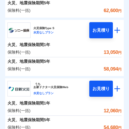
火災 1年
地震 1年
火災、地震保険期間
5年
62,600
保険料(一括)
円
0
6,332
3,300
建物
円
円
円
日新火災海上保険株式会社
火災保険Type S
お見積り
水災なしプラン
0
4,155
990
日新火災海上保険株式会社のおすすめポイント
家財
円
円
円
火災、地震保険期間
1年
保険料（一括）内訳
01
POINT
13,050
保険料(一括)
円
火災 1年
地震 1年
火災、地震保険期間
5年
58,094
保険料(一括)
円
イチオシ
02
POINT
0
5,720
3,300
建物
円
円
円
ソニー損害保険株式会社
うち
ソニー損保の新ネット火災保険は、補償の組合せが自
お
家
ドクター火災保険Web
お見積り
0
3,870
990
ソニー損害保険株式会社のおすすめポイント
家財
円
由だから、必要な補償に絞って選べます。
円
円
水災なしプラン
しかも「地震上乗せ特約（全半損時のみ）」で、地震
火災、地震保険期間
1年
保険料（一括）内訳
01
POINT
の被害にも火災保険の保険金額に対して最大100％で備
12,060
保険料(一括)
円
えられます（一部損は対象外）。
火災 1年
地震 1年
火災、地震保険期間
5年
54,680
保険料(一括)
円