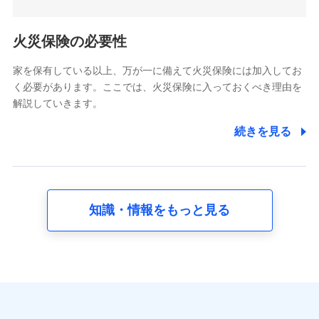
5.通話録音にて取得する情報
電話対応の品質向上およびお問合せ内容の正確な把握のため
火災保険の必要性
家を保有している以上、万が一に備えて火災保険には加入してお
6.採用応募者の個人情報
く必要があります。ここでは、火災保険に入っておくべき理由を
採用選考および入社手続を実施するため
解説していきます。
7.社員（従業者）の個人情報
続きを見る
人事･勤怠･健康・労務等の管理、給与支給、福利厚生・採用
退職関連処理等の各種手続きのため、当社と従業員または従
業員同士の連絡のため
知識・情報をもっと見る
8.取引先個人情報
取引先としての選定業務、営業情報の提供業務、契約締結手
続き業務、取引管理業務、およびこれらに準ずる業務の遂行
のため
9.お問い合わせ情報
各種お問い合わせに対応するため