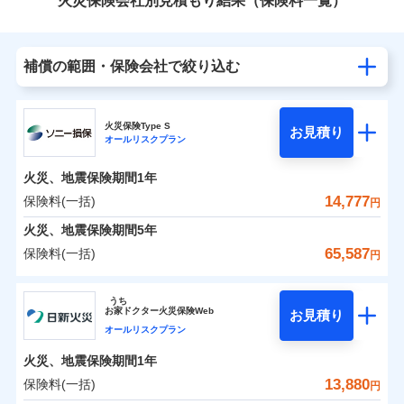
火災保険会社別見積もり結果（保険料一覧）
補償の範囲・保険会社で絞り込む
火災保険Type S
お見積り
オールリスクプラン
火災、地震保険期間
1年
14,777
保険料(一括)
円
火災、地震保険期間
5年
65,587
保険料(一括)
円
ソニー損害保険株式会社
うち
お
家
ドクター火災保険Web
お見積り
ソニー損害保険株式会社のおすすめポイント
オールリスクプラン
火災、地震保険期間
1年
保険料（一括）内訳
01
POINT
13,880
保険料(一括)
円