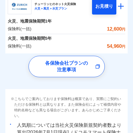
まさかのときも安心！全国の優良工務店とタッグを
チューリッヒのネット火災保険
お見積り
火災＋風災＋水災プラン
0
1,934
990
日新火災海上保険株式会社のおすすめポイント
家財
円
組み、「高品質な修理」と「保険金のお支払」をワ
円
円
火災
風災・雹（ひょ
火災
風災・雹（ひょ
落雷
う）災、雪災
ンセットで提供する火災保険です。
落雷
う）災、雪災
火災、地震保険期間
1年
保険料（一括）内訳
01
破裂・爆発
POINT
破裂・爆発
お客さまのニーズから補償を考え、設計することで
12,600
保険料(一括)
円
合理的な保険料を実現することができます。さらに
水災
盗難
水災
盗難
火災 1年
地震 1年
火災、地震保険期間
5年
ランキングをもっと見る
水濡れ
水濡れ
各種割引が充実！
※1
騒擾（じょう）
騒擾（じょう）
54,960
保険料(一括)
円
大切な住まいを守るための各種サポート機能をご用
外部からの落下・
破損・汚損
外部からの落下・
破損・汚損
イチオシ
02
POINT
0
1,940
3,300
建物
円
円
円
飛来・衝突
飛来・衝突
意、住宅トラブル応急サービス「すまいのサポート
チューリッヒ保険会社
各保険会社プランの
24」、住まいをメンテナンスする際の無料の「リフ
ソニー損保の新ネット火災保険は、補償の組合せが自
注意事項
0
ォーム相談サービス」、「長期優良住宅の維持保全
2,190
990
チューリッヒ保険会社のおすすめポイント
家財
円
由だから、必要な補償に絞って選べます。
円
円
サポートサービス」をご提供します。
しかも「地震上乗せ特約（全半損時のみ）」で、地震
保険料（一括）内訳
01
補償内容
POINT
の被害にも火災保険の保険金額に対して最大100％で備
お家ドクター火災保険Web（すまいの保険）のお見
えられます（一部損は対象外）。
積もり・お申込みはネットで完結！
火災 1年
地震 1年
上半期
新規契約数ランキング
こちらでご案内しております保険料は概算であり、実際にご契約い
上半期
新規契約数ランキング
免責金額（自己負
免責金額なし
ただける保険料とは異なります。また保険会社によって補償内容や
※2
担額）
特約名称なども異なる場合がございます。あらかじめご了承くださ
イチオシ
02
POINT
補償の範囲
補償の範囲
？
0
03
6,300
3,300
？
03
POINT
建物
円
POINT
円
円
当社火災保険新規契約者数より算出[
年
月]（ドコモスマート保険
当社火災保険新規契約者数より算出[
年
月]（ドコモスマート保険
い。
ナビ調べ）
臨時費用
ナビ調べ）
まさかのときも安心！全国の優良工務店とタッグを
人気順については当社
新規契約者数より
損害防止費用
0
2,010
990
家財
円
組み、「高品質な修理」と「保険金のお支払」をワ
円
円
算出[
年
月
日現在]（ドコモスマート保険ナ