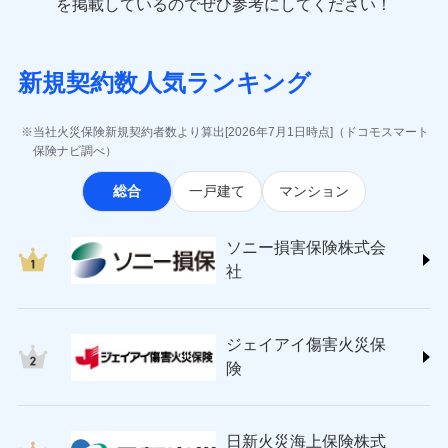
一括払
を掲載しているのでぜひ参考にしてください！
修理付帯費用
象となる場合があります。）
費用の補償
(https://www.e-design.net/)
一括払
説明事項
※1水災料率は最低リスク区分を適用
支払方法
年払い
※5地震火災費用の取扱いはなし
AIG損害保険株式会社
支払方法
年払い
※6火災・風災等の事故により建物に
月払い
ソニー損害保険株式会社で
インターネット割引
(https://www.aig.co.jp/sonpo)
月払い
募集文書番号
損害が生じたとき、日新火災がご案内
新規契約数人気ランキング
お見積もり
ＳＢＩ損害保険株式会社
適用される割引
指定工務店割引
する修理業者（指定工務店）が建物の
ネット申込
(https://www.sbisonpo.co.jp/)
修理を行います。
建築年割引
ネット申込
申込方法
郵送
ジェイアイ傷害火災保険株式会社
申込方法
郵送
当社火災保険新規契約者数より算出[2026年7月1日時点]（ドコモスマート
見積もりや保険会社とのご契約に先立ち、当社が提供する
対面
(https://www.jihoken.co.jp/)
募集文書番号
その他条件
指定工務店特約
保険ナビ調べ）
※5
対面
ドコモスマート保険ナビの利用規約と個人情報の取扱いに
ソニー損害保険株式会社
同意いただく必要があります。詳細について、以下をご確
始期日
2026/08/01
総合
一戸建て
マンション
(https://www.sonysonpo.co.jp/)
すまいのサポート24
認ください。
始期日
2024/10/01
ドコモスマート保険ナビ編集部の評価
損害保険ジャパン株式会社 (https://www.sompo-
リフォーム相談サービス
付帯サービス
ドコモスマート保険ナビサービス利用規約
※1盗難、水濡れ、騒擾（じょう）、
japan.co.jp/)
長期優良住宅の維持保全サポートサー
※1破損・汚損、水ぬれは自己負担額
ソニー損害保険株式会
外部からの落下・飛来・衝突は自動付
当社による個人情報の取扱いについて（プライバシー
ソニー損保の新ネット火災保険は、補償の組合せが
ＳＯＭＰＯダイレクト損害保険株式会社
ビス
5万円 建物が築15年以上または建築
帯です。
社
ポリシー）
自由だから、必要な補償に絞って選べます。
(https://www.sompo-direct.co.jp/)
年不明の場合、風災・雹（ひょう）
ドコモスマート保険ナビ編集部の評価
※2水まわりトラブル、カギ開け対
災・雪災の自己負担額は5万円
チューリッヒ保険会社 (https://www.zurich.co.jp/)
応、ガラス破損の場合に60分までの
クレジットカード
しかも、「地震上乗せ特約（全半損時のみ）」で、
※2失火見舞費用の取扱いはなし
東京海上日動火災保険株式会社
簡易作業無料でご提供いたします。弊
コンビニ払い
地震の被害にも最大100％で備えられます。
全国の優良工務店とタッグを組み、「高品質な修理」
※3水道管修理費用の取扱いはなし
払込方法
社提携業者にて24時間365日受付。受
ジェイアイ傷害火災保
(https://www.tokiomarine-nichido.co.jp/)
説明事項
口座振替
説明事項
（破損・汚損等危険補償特約で補償対
と「保険金のお支払」をワンセットで提供する火災保
付後、専門業者が対応に向かいます。
日新火災海上保険株式会社
険
象となる場合があります。）
銀行振込
ガラス破損の対応時間は9時～20時と
険です。補償の選択は自由自在で、お申込みはPC・ス
(https://www.nisshinfire.co.jp/)
※4地震火災費用の取扱いはなし
なります。
マホで24時間受付可能です。住宅トラブル応急サービ
ペット＆ファミリー損害保険株式会社
※5火災・風災等の事故により建物に
※3クレジットカード会社の分割払い
一括払
ス「すまいのサポート24」は水まわり、玄関カギの紛
(https://www.petfamilyins.co.jp/)
損害が生じたとき、日新火災がご案内
が可能なことがあります。詳しくは各
日新火災海上保険株式
ソニー損害保険株式会社で
支払方法
年払い