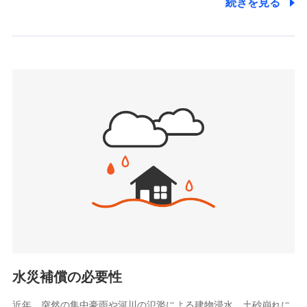
続きを見る
株式会社アシロ少額短期保険
日新火災海上保険株式会社で
(https://kailash.co.jp/)
お見積もり
SBIいきいき少額短期保険会社 (https://www.i-
sedai.com/)
見積もりや保険会社とのご契約に先立ち、当社が提供する
SBIペット少額短期保険株式会社
ドコモスマート保険ナビの利用規約と個人情報の取扱いに
(https://www.sbipet-ssi.co.jp/)
同意いただく必要があります。詳細について、以下をご確
SBIリスタ少額短期保険会社
認ください。
(https://www.jishin.co.jp/)
スマートプラス少額短期保険株式会社
ドコモスマート保険ナビサービス利用規約
（https://www.smartplus-insurance.com/）
当社による個人情報の取扱いについて（プライバシー
チューリッヒ少額短期保険株式会社
ポリシー）
(https://www.zurichssi.co.jp/)
Tokio Marine X少額短期保険株式会社
(https://www.tokiomarine-x.co.jp/)
ペットメディカルサポート株式会社
(https://pshoken.co.jp/)
リトルファミリー少額短期保険株式会社
(https://www.littlefamily-ssi.com/)
水災補償の必要性
2.共同募集を行う代理店から受領する個人情報
近年、突然の集中豪雨や河川の氾濫による建物浸水、土砂崩れに