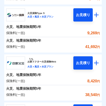
イチオシ
02
POINT
補償の範囲
？
0
03
5,496
3,300
POINT
建物
円
円
円
日新火災海上保険株式会社
まさかのときも安心！全国の優良工務店とタッグを
火災保険Type S
お見積り
火災＋風災＋水災プラン
0
3,264
990
日新火災海上保険株式会社のおすすめポイント
家財
円
組み、「高品質な修理」と「保険金のお支払」をワ
円
円
火災
風災・雹（ひょ
落雷
う）災、雪災
ンセットで提供する火災保険です。
火災、地震保険期間
1年
保険料（一括）内訳
01
破裂・爆発
POINT
お客さまのニーズから補償を考え、設計することで
9,269
保険料(一括)
円
合理的な保険料を実現することができます。さらに
水災
盗難
火災 1年
地震 1年
火災、地震保険期間
5年
水濡れ
各種割引が充実！
※1
騒擾（じょう）
41,692
保険料(一括)
円
大切な住まいを守るための各種サポート機能をご用
外部からの落下・
破損・汚損
イチオシ
02
POINT
0
5,040
3,300
建物
円
円
円
飛来・衝突
意、住宅トラブル応急サービス「すまいのサポート
ソニー損害保険株式会社
うち
24」、住まいをメンテナンスする際の無料の「リフ
ソニー損保の新ネット火災保険は、補償の組合せが自
お
家
ドクター火災保険Web
お見積り
0
ォーム相談サービス」、「長期優良住宅の維持保全
2,730
990
ソニー損害保険株式会社のおすすめポイント
家財
円
由だから、必要な補償に絞って選べます。
円
円
火災＋風災＋水災プラン
サポートサービス」をご提供します。
しかも「地震上乗せ特約（全半損時のみ）」で、地震
火災、地震保険期間
1年
保険料（一括）内訳
01
POINT
の被害にも火災保険の保険金額に対して最大100％で備
お家ドクター火災保険Web（すまいの保険）のお見
8,420
保険料(一括)
円
えられます（一部損は対象外）。
積もり・お申込みはネットで完結！
火災 1年
地震 1年
火災、地震保険期間
5年
上半期
新規契約数ランキング
38,540
保険料(一括)
円
イチオシ
02
POINT
補償の範囲
補償の範囲
？
0
03
3,045
3,300
？
03
POINT
建物
円
POINT
円
円
当社火災保険新規契約者数より算出[
年
月]（ドコモスマート保険
日新火災海上保険株式会社
ナビ調べ）