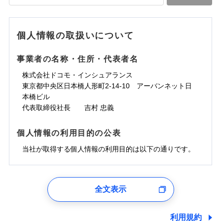
落雷
う）災、雪災
水道管修理費用
水道管修理費用
※4
対面
破裂・爆発
地震火災費用
水災
地震火災費用
盗難
※5
ランキングをもっと見る
ランキングをもっと見る
水濡れ
始期日
2025/10/01
※1
水災
盗難
騒擾（じょう）
個人情報の取扱いについて
適用される割引
建築年割引
その他付帯される
水濡れ
外部からの落下・
破損・汚損
修理付帯費用
※1
費用の補償
騒擾（じょう）
飛来・衝突
※1水災料率は最低リスク区分を適用
外部からの落下・
破損・汚損
事業者の名称・住所・代表者名
付帯サービス
住まいの緊急かけつけサービス
説明事項
※2雑危険（盗難を除く）および破汚
飛来・衝突
損において、自己負担額5万円
インターネット割引
株式会社ドコモ・インシュアランス
適用される割引
指定工務店割引
クレジットカード
東京都中央区日本橋人形町2-14-10 アーバンネット日
募集文書番号
建築年割引
コンビニ払い
補償内容
補償内容
本橋ビル
払込方法
口座振替
代表取締役社長 吉村 忠義
その他条件
指定工務店特約
※6
銀行振込
上半期
新規契約数ランキング
免責金額（自己負
免責金額（自己負
免責金額なし
免責金額なし
個人情報の利用目的の公表
※1
担額）
担額）
すまいのサポート24
補償内容
一括払
当社火災保険新規契約者数より算出[
当社が取得する個人情報の利用目的は以下の通りです。
年
月]（ドコモスマート保険
リフォーム相談サービス
支払方法
年払い
付帯サービス
臨時費用
ナビ調べ）
臨時費用
ドコモスマート保険ナビ編集部の評価
長期優良住宅の維持保全サポートサー
月払い
損害防止費用
免責金額（自己負
ビス
損害防止費用
1.見積請求受付時、資料請求受付時、ユーザー登録受
免責金額なし
担額）
残存物取片づけ費用
残存物取片づけ費用
付時
付帯される費用の
付帯される費用保
ネット申込
ソニー損保の新ネット火災保険は、補償の組合せが
全文表示
補償
クレジットカード
険金
失火見舞費用
失火見舞費用
※2
申込方法
郵送
ユーザー登録受付および、管理のため
自由だから、必要な補償に絞って選べます。
臨時費用
コンビニ払い
水道管修理費用
水道管修理費用
郵便、電話、およびＥメール等により、当社と取引のあるも
※3
対面
払込方法
しかも、「地震上乗せ特約（全半損時のみ）」で、
損害防止費用
しくは委託を受けている保険会社・提携会社の保険その他に
口座振替
利用規約
地震火災費用
地震火災費用
※4