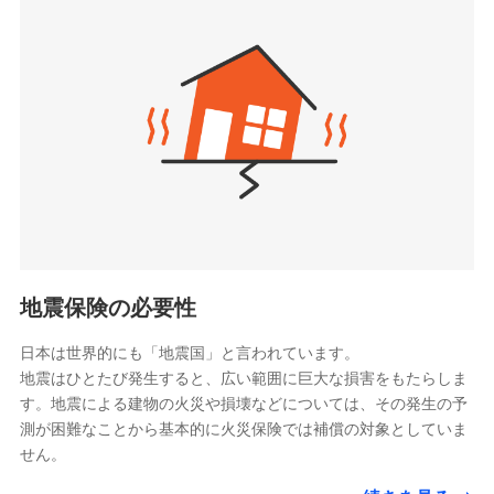
seimei.co.jp）
「リフォーム相談サービス」、「長期優良住宅の維持
チューリッヒ生命保険株式会社
保全サポートサービス」をご提供しています。
（https://www.zurichlife.co.jp/）
東京海上日動あんしん生命保険株式会社
チューリッヒ保険会社で
ドコモスマート保険ナビ編集部の評価
（https://www.tmn-anshin.co.jp/）
お見積もり
なないろ生命保険株式会社
（https://www.nanairolife.co.jp/）
チューリッヒ保険会社の
日新火災海上保険株式会社で
全国の優良工務店とタッグを組み、「高品質な修理」
日本生命保険相互会社
詳細を見る
お見積もり
と「保険金のお支払」をワンセットで提供する火災保
（https://www.nissay.co.jp）
険です。補償の選択は自由自在で、お申込みはPC・ス
はなさく生命保険株式会社
マホで24時間受付可能です。住宅トラブル応急サービ
見積もりや保険会社とのご契約に先立ち、当社が提供する
見積もりや保険会社とのご契約に先立ち、当社が提供する
（https://www.life8739.co.jp/）
ドコモスマート保険ナビの利用規約と個人情報の取扱いに
ス「すまいのサポート24」は水まわり、玄関カギの紛
ドコモスマート保険ナビの利用規約と個人情報の取扱いに
マニュライフ生命保険株式会社
同意いただく必要があります。詳細について、以下をご確
失、ハチの巣駆除等の住宅トラブルに対応していま
同意いただく必要があります。詳細について、以下をご確
（https://www.manulife.co.jp/）
地震保険の必要性
認ください。
認ください。
す。さらに大切な住まいを守るための各種サポート機
三井住友海上あいおい生命保険株式会社
ドコモスマート保険ナビサービス利用規約
能をご用意。住まいをメンテナンスする際の無料の
（https://www.msa-life.co.jp/）
ドコモスマート保険ナビサービス利用規約
日本は世界的にも「地震国」と言われています。
メットライフ生命株式会社
当社による個人情報の取扱いについて（プライバシー
「リフォーム相談サービス」、「長期優良住宅の維持
当社による個人情報の取扱いについて（プライバシー
地震はひとたび発生すると、広い範囲に巨大な損害をもたらしま
(https://www.metlife.co.jp/)
ポリシー）
保全サポートサービス」をご提供しています。
ポリシー）
す。地震による建物の火災や損壊などについては、その発生の予
メディケア生命保険株式会社
測が困難なことから基本的に火災保険では補償の対象としていま
（https://www.medicarelife.com/）
せん。
■少額短期保険