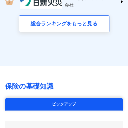
する修理業者（指定工務店）が建物の
三井住友海上火災保険株式会社 (https://www.ms-
クレジットカード会社にご確認くださ
失、ハチの巣駆除等の住宅トラブルに対応していま
お見積もり
会社
月払い
修理を行います。
い。
ins.com/)
す。さらに大切な住まいを守るための各種サポート機
三井ダイレクト損害保険株式会社
能をご用意。住まいをメンテナンスする際の無料の
ネット申込
募集文書番号
募集文書番号
(https://www.mitsui-direct.co.jp/)
見積もりや保険会社とのご契約に先立ち、当社が提供する
総合ランキングをもっと見る
「リフォーム相談サービス」、「長期優良住宅の維持
申込方法
郵送
ドコモスマート保険ナビの利用規約と個人情報の取扱いに
保全サポートサービス」をご提供しています。
対面
同意いただく必要があります。詳細について、以下をご確
■生命保険
認ください。
アクサ生命保険株式会社
始期日
2024/10/01
（https://www.axa.co.jp/）
ドコモスマート保険ナビサービス利用規約
SBI生命保険株式会社（https://www.sbilife.co.jp/）
当社による個人情報の取扱いについて（プライバシー
※1損害割合が30%未満の場合は定率
ドコモスマート保険ナビ編集部の評価
FWD生命保険株式会社
ドコモスマート保険ナビ編集部の評価
ポリシー）
日新火災海上保険株式会社で
払、水災料率は最低リスク区分を適用
（https://www.fwdlife.co.jp/）
※2失火見舞費用の取扱いはなし
お見積もり
ソニー生命保険株式会社
全国の優良工務店とタッグを組み、「高品質な修理」
※3水道管修理費用の取扱いはなし
チューリッヒのネット火災保険は
ダイレクト型でネッ
（https://www.sonylife.co.jp）
説明事項
※4地震火災費用の取扱いはなし
と「保険金のお支払」をワンセットで提供する火災保
ト完結のお手続き・リーズナブルな保険料
に加え、
火
SOMPOひまわり生命保険株式会社
保険の基礎知識
※5火災・風災等の事故により建物に
見積もりや保険会社とのご契約に先立ち、当社が提供する
険です。補償の選択は自由自在で、お申込みはPC・ス
災に対する補償に加え、すべてのプランに盗難等がつ
（https://www.himawari-life.co.jp/）
損害が生じたとき、日新火災がご案内
ドコモスマート保険ナビの利用規約と個人情報の取扱いに
マホで24時間受付可能です。住宅トラブル応急サービ
いており、
社会問題などを考慮された幅広い補償が特
する修理業者（指定工務店）が建物の
第一ネオ生命保険株式会社
同意いただく必要があります。詳細について、以下をご確
ス「すまいのサポート24」は水まわり、玄関カギの紛
修理を行います。
長です。
失火見舞金など付帯される費用保険金も多
（https://neofirst.co.jp/）
認ください。
ピックアップ
失、ハチの巣駆除等の住宅トラブルに対応していま
く、ダイレクトでありながら充実した補償が魅力で
大樹生命保険株式会社（https://www.taiju-
ドコモスマート保険ナビサービス利用規約
募集文書番号
す。さらに大切な住まいを守るための各種サポート機
life.co.jp）
す。
当社による個人情報の取扱いについて（プライバシー
能をご用意。住まいをメンテナンスする際の無料の
太陽生命保険株式会社（https://www.taiyo-
ポリシー）