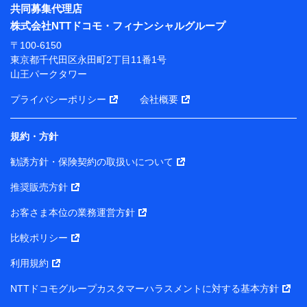
※ パーソナルデータダッシュボードの「第三者提供の
共同募集代理店
管理」の設定状態にかかわらず、共同利用する場合があ
株式会社NTTドコモ・フィナンシャルグループ
ります。
〒100-6150
※ dポイントクラブ会員ではないお客さま（2019年12
東京都千代田区永田町2丁目11番1号
月11日以降、一度もdポイントクラブ会員であったこと
山王パークタワー
がないお客さまに限る）に関する、2019年12月10日以
前に取得した個人データは、こちら の利用目的の範囲内
プライバシーポリシー
会社概要
に限って共同利用します。
規約・方針
当社は株式会社NTTドコモ・フィナンシャルグループ
との間で、以下のとおり個人データを共同利用しま
勧誘方針・保険契約の取扱いについて
す。
推奨販売方針
【共同して利用される利用データの項目】
当社または株式会社NTTドコモ・フィナンシャルグルー
お客さま本位の業務運営方針
プがサービス提供等を通じて取得した、以下の情報など
比較ポリシー
の個人データ
基本情報
利用規約
氏名、電話番号、メールアドレス、お客さまの識別子、属
NTTドコモグループカスタマーハラスメントに対する基本方針
性、連絡先、dポイントサービスのご利用に関する情報。例
として、dポイントカード番号、性別、年齢、家族構成、住