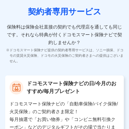
契約者専用サービス
10.受託業務の 個人情報
受託業務の遂行およびこれらに準ずる業務の遂行のため
保険料は保険会社直接の契約でも代理店を通しても同じ
です。
それなら特典が付くドコモスマート保険ナビで契
11.マイカー通勤管理クラウド並びに法人向けASPサー
ビスに関してのお問い合わせ情報
約しませんか？
各種お問い合わせに対応するため
ドコモスマート保険ナビ提供の契約者専用サービスは、ソニー損保、ドコ
当社のサービスに関する情報提供や、皆様に有用なお知らせ
モの賃貸火災保険、ドコモの火災保険のご契約者さまへの提供はございま
をお送りするため
せん。
アンケートの送付のため
当社のサービスや媒体の運営改善に必要なデータを解析し、
分析するため
当社の対応品質向上やお問い合わせ内容の正確な把握のため
ドコモスマート保険ナビの日/今月のお
個人情報保護管理者の職名、連絡先
すすめ/毎月プレゼント
株式会社ドコモ・インシュアランス 営業部長
〒103-0013 東京都中央区日本橋人形町2-14-10 アー
ドコモスマート保険ナビの「自動車保険/バイク保険/
バンネット日本橋ビル 3F
火災保険」のご契約者さま限定！
株式会社ドコモ・インシュアランス
毎月抽選で「お買い物券」や「コンビニ無料引換ク
ーポン」などのデジタルギフトがその場で当たりま