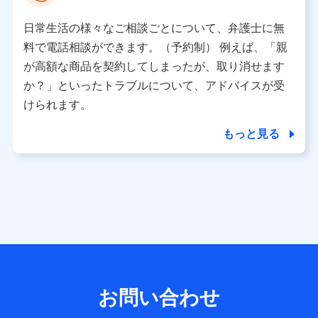
として、dポイントカード番号、性別、年齢、家族構成、住
所、dポイント残高、dポイント利用履歴などが含まれます。
日常生活の様々なご相談ごとについて、弁護士に無
利用情報
料で電話相談ができます。（予約制） 例えば、「親
当社又は株式会社NTTドコモが提供する各種サービスなどの
ご契約・ご利用などに関する情報。例として、当社又は株式
が高額な商品を契約してしまったが、取り消せます
会社NTTドコモが提供する各種サービスのご契約状態・ご利
か？」といったトラブルについて、アドバイスが受
用履歴インターネット利用時の行動に関する情報、アプリケ
ーション利用時の行動に関する情報、購入されたサービスや
けられます。
商品の名称・購入場所・決済に関する情報、アンケートの回
答に関する情報などが含まれます。
もっと見る
保険関連サービス情報
当社又は株式会社NTTドコモが提供する保険関連サービスに
関して取得し、又は保有する情報。例として、見積請求受付
時、資料請求受付時又はユーザー登録受付時に提供いただい
た情報（氏名、住所、生年月日、性別、保険契約者と被保険
者の関係、保険加入の目的、保険商品の内容、保険料、保険
料のお支払方法、車のメーカーや走行距離などの情報、建物
の構造や築年数などの情報、ペットの種類や年齢など）及び
お客様との応対記録 （お客様に提示した比較見積の試算結
果情報、メールマガジンを提供した際のメール内容や送信履
歴の情報及び保険の更改案内等を提供した際のメール内容や
送信履歴などの情報）が含まれます。
お問い合わせ
保険契約情報