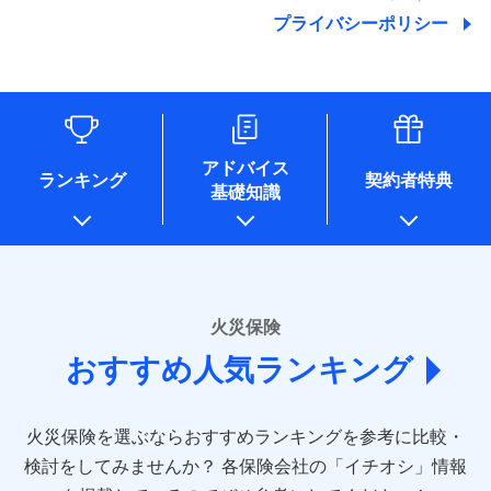
地震の被害にも最大100％で備えられます。
ランキングをもっと見る
関する情報を提供し、金融商品等の契約を勧奨するため、ま
残存物取片づけ費用
付帯される費用保
銀行振込
始期日
2025/10/01
プライバシーポリシー
た維持管理等の委託業務遂行のため、またそれらに付帯、関
険金
失火見舞費用
適用される割引
建築年割引
その他付帯される
連する当社および提携会社のサービスを案内、提供するため
修理付帯費用
費用の補償
水道管修理費用
一括払
※1雑危険（盗難を除く）および破汚
（なお、当社は複数の保険会社と取引があり、取得した個人
説明事項
付帯サービス
住まいの緊急かけつけサービス
地震火災費用
支払方法
損において、自己負担額5万円
年払い
情報を取引のある他の保険会社の商品・サービスをご提案す
インターネット割引
るために利用させていただくことがあります。）
月払い
ソニー損害保険株式会社で
各種セミナーの開催のため
適用される割引
指定工務店割引
保険証券の不発行に関する特約（500
クレジットカード
募集文書番号
適用される割引
お見積もり
コンサルティングサービスの実施のため
円）
建築年割引
コンビニ払い
ネット申込
アドバイス
補償内容
アンケートやキャンペーン等の実施のため
払込方法
ランキング
契約者特典
口座振替
申込方法
郵送
基礎知識
上記に係る案内・手続き・管理等付帯業務を行うため
その他条件
住まいのアシスタンスサービス
※2
その他条件
指定工務店特約
※5
見積もりや保険会社とのご契約に先立ち、当社が提供する
銀行振込
対面
* 当社が委託を受けている保険会社の情報は、保険会社
免責金額（自己負
ドコモスマート保険ナビの利用規約と個人情報の取扱いに
のホームページに掲載しておりますので、ご確認くださ
免責金額なし
WEB見積もり+メールアドレス登録後
担額）
すまいのサポート24
同意いただく必要があります。詳細について、以下をご確
一括払
始期日
2024/10/01
い。
から4営業日+1日以降、お客さまが決
備考
認ください。
リフォーム相談サービス
ドコモスマート保険ナビ編集部の評価
支払方法
年払い
付帯サービス
済した時点で保険のお申し込みと完了
臨時費用
長期優良住宅の維持保全サポートサー
※1損害割合が30%未満の場合は定率
■損害保険
ドコモスマート保険ナビサービス利用規約
となります。
月払い
火災保険
ビス
損害防止費用
払、水災料率は最低リスク区分を適用
あいおいニッセイ同和損害保険株式会社
当社による個人情報の取扱いについて（プライバシー
ソニー損保の新ネット火災保険は、補償の組合せが
※2破損・汚損、水ぬれは自己負担額
残存物取片づけ費用
付帯される費用保
おすすめ人気ランキング
(https://www.aioinissaydowa.co.jp/)
ネット申込
クレジットカード
ポリシー）
※3
自由だから、必要な補償に絞って選べます。
5万円 建物が築15年以上または建築
クレジットカード
険金
失火見舞費用
アクサ損害保険株式会社 (https://www.axa-
※2
申込方法
郵送
コンビニ払い
年不明の場合、風災・雹（ひょう）
しかも、「地震上乗せ特約（全半損時のみ）」で、
払込方法
コンビニ払い
direct.co.jp/)
水道管修理費用
※3
災・雪災の自己負担額は5万円
対面
口座振替
払込方法
地震の被害にも最大100％で備えられます。
口座振替
火災保険を選ぶならおすすめランキングを参考に比較・
アニコム損害保険株式会社 (https://www.anicom-
※3失火見舞費用の取扱いはなし
地震火災費用
※4
銀行振込
説明事項
※4水道管修理費用の取扱いはなし
sompo.co.jp/)
銀行振込
検討をしてみませんか？
始期日
2025/10/01
各保険会社の「イチオシ」情報
（破損・汚損等危険補償特約で補償対
東京海上ダイレクト損害保険株式会社
その他付帯される