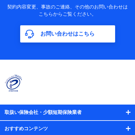
当社又は株式会社NTTドコモが取得し、又は保有する保険契
約に関する情報。例として、保険契約者及び被保険者の氏
契約内容変更、事故のご連絡、その他のお問い合わせは
名、住所、生年月日、性別、保険契約者と被保険者の関係、
こちらからご覧ください。
保険加入の目的、保険商品の内容、保険料、保険料のお支払
方法、車のメーカーや走行距離などの情報、建物の構造や築
年数などの情報、ペットの種類や年齢などの情報などが含ま
お問い合わせはこちら
れます。
【共同して利用する者の範囲】
当社
株式会社NTTドコモ
【利用する者の利用目的】
当社又は株式会社NTTドコモが提供する保険関連サービスに
おけるユーザ登録受付および管理のため
当社又は株式会社NTTドコモと取引のあるもしくは委託を受
けている保険会社・提携会社の保険その他に関する情報を提
供するため、また維持管理等の委託業務遂行のため、またそ
れらに付帯、関連する当社、株式会社NTTドコモおよび提携
会社のサービスを案内、提供するため
取扱い保険会社・少額短期保険業者
（各サービスで取得したサービス利用履歴、ウェブサイトの
閲覧履歴、購買履歴、ご契約内容等のパーソナルデータを分
おすすめコンテンツ
析して、お客さまの趣味・嗜好・傾向に応じたサービス・商
品等に関するご提案や広告の配信等を行うことがありま