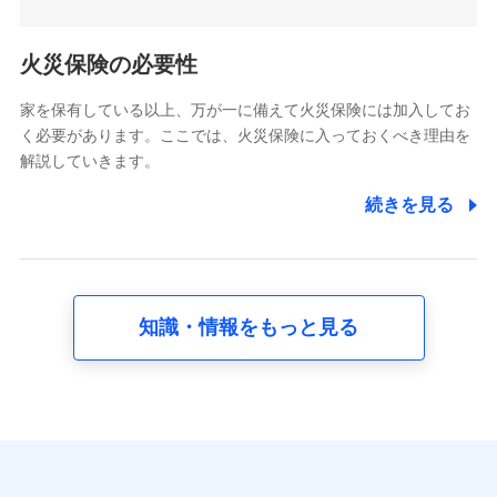
5.通話録音にて取得する情報
電話対応の品質向上およびお問合せ内容の正確な把握のため
火災保険の必要性
家を保有している以上、万が一に備えて火災保険には加入してお
6.採用応募者の個人情報
く必要があります。ここでは、火災保険に入っておくべき理由を
採用選考および入社手続を実施するため
解説していきます。
7.社員（従業者）の個人情報
続きを見る
人事･勤怠･健康・労務等の管理、給与支給、福利厚生・採用
退職関連処理等の各種手続きのため、当社と従業員または従
業員同士の連絡のため
知識・情報をもっと見る
8.取引先個人情報
取引先としての選定業務、営業情報の提供業務、契約締結手
続き業務、取引管理業務、およびこれらに準ずる業務の遂行
のため
9.お問い合わせ情報
各種お問い合わせに対応するため