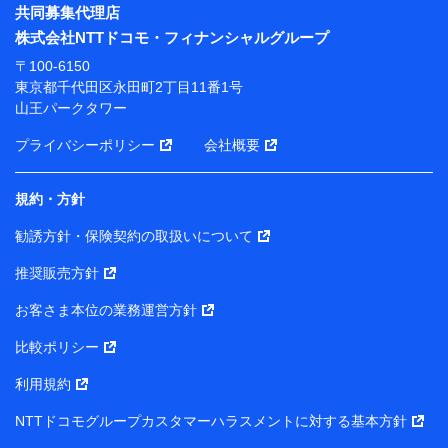
※ パーソナルデータダッシュボードの「第三者提供の
共同募集代理店
管理」の設定状態にかかわらず、共同利用する場合があ
株式会社NTTドコモ・フィナンシャルグループ
ります。
〒100-6150
※ dポイントクラブ会員ではないお客さま（2019年12
東京都千代田区永田町2丁目11番1号
月11日以降、一度もdポイントクラブ会員であったこと
山王パークタワー
がないお客さまに限る）に関する、2019年12月10日以
前に取得した個人データは、こちら の利用目的の範囲内
プライバシーポリシー
会社概要
に限って共同利用します。
規約・方針
当社は株式会社NTTドコモ・フィナンシャルグループ
との間で、以下のとおり個人データを共同利用しま
勧誘方針・保険契約の取扱いについて
す。
推奨販売方針
【共同して利用される利用データの項目】
当社または株式会社NTTドコモ・フィナンシャルグルー
お客さま本位の業務運営方針
プがサービス提供等を通じて取得した、以下の情報など
比較ポリシー
の個人データ
基本情報
利用規約
氏名、電話番号、メールアドレス、お客さまの識別子、属
NTTドコモグループカスタマーハラスメントに対する基本方針
性、連絡先、dポイントサービスのご利用に関する情報。例
として、dポイントカード番号、性別、年齢、家族構成、住