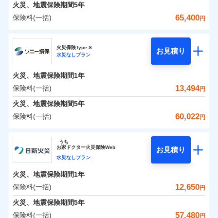
火災 1年
地震 1年
火災、地震保険期間
5年
65,400
保険料(一括)
円
0
6,593
3,300
建物
円
円
円
日新火災海上保険株式会社
火災保険Type S
お見積り
水災なしプラン
0
4,338
990
日新火災海上保険株式会社のおすすめポイント
家財
円
円
円
火災、地震保険期間
1年
保険料（一括）内訳
01
POINT
13,494
保険料(一括)
円
火災 1年
地震 1年
火災、地震保険期間
5年
60,022
保険料(一括)
円
イチオシ
02
POINT
0
5,920
3,300
建物
円
円
円
ソニー損害保険株式会社
うち
ソニー損保の新ネット火災保険は、補償の組合せが自
お
家
ドクター火災保険Web
お見積り
0
4,260
990
ソニー損害保険株式会社のおすすめポイント
家財
円
由だから、必要な補償に絞って選べます。
円
円
水災なしプラン
しかも「地震上乗せ特約（全半損時のみ）」で、地震
火災、地震保険期間
1年
保険料（一括）内訳
01
POINT
の被害にも火災保険の保険金額に対して最大100％で備
12,650
保険料(一括)
円
えられます（一部損は対象外）。
火災 1年
地震 1年
火災、地震保険期間
5年
57,480
保険料(一括)
円