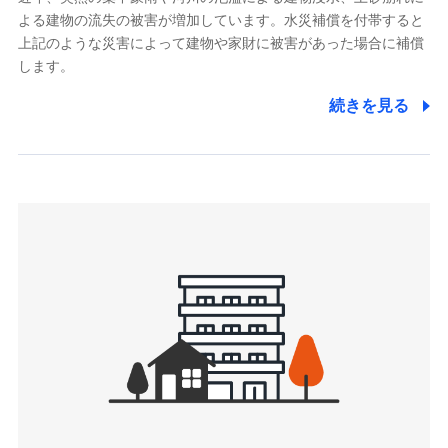
よる建物の流失の被害が増加しています。水災補償を付帯すると
郵便、電話、およびＥメール等により、当社と取引のあるも
しくは委託を受けている保険会社・提携会社の保険その他に
上記のような災害によって建物や家財に被害があった場合に補償
関する情報を提供し、金融商品等の契約を勧奨するため、ま
します。
た維持管理等の委託業務遂行のため、またそれらに付帯、関
連する当社および提携会社のサービスを案内、提供するため
続きを見る
（なお、当社は複数の保険会社と取引があり、取得した個人
情報を取引のある他の保険会社の商品・サービスをご提案す
るために利用させていただくことがあります。）
上記に係る連絡・手続き・管理等付帯業務を行うため
3.セミナー募集サイトから取得した個人情報
各種セミナーの案内、開催のため
上記に係る連絡・手続き・管理等付帯業務を行うため
4.家族・友達紹介にて取得した個人情報
被紹介者への連絡、及び当社と取引のあるもしくは委託を受
けている保険会社・提携会社の保険その他に関する情報を提
供し、金融商品等の契約を勧奨するため
アンケートやキャンペーン等の実施のため
上記に係る連絡・手続き・管理等付帯業務を行うため