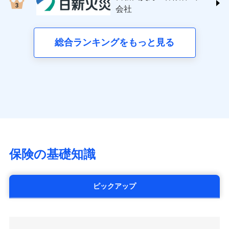
する修理業者（指定工務店）が建物の
三井住友海上火災保険株式会社 (https://www.ms-
クレジットカード会社にご確認くださ
失、ハチの巣駆除等の住宅トラブルに対応していま
お見積もり
会社
月払い
修理を行います。
い。
ins.com/)
す。さらに大切な住まいを守るための各種サポート機
三井ダイレクト損害保険株式会社
能をご用意。住まいをメンテナンスする際の無料の
ネット申込
募集文書番号
募集文書番号
(https://www.mitsui-direct.co.jp/)
見積もりや保険会社とのご契約に先立ち、当社が提供する
総合ランキングをもっと見る
「リフォーム相談サービス」、「長期優良住宅の維持
申込方法
郵送
ドコモスマート保険ナビの利用規約と個人情報の取扱いに
保全サポートサービス」をご提供しています。
対面
同意いただく必要があります。詳細について、以下をご確
■生命保険
認ください。
アクサ生命保険株式会社
始期日
2024/10/01
（https://www.axa.co.jp/）
ドコモスマート保険ナビサービス利用規約
SBI生命保険株式会社（https://www.sbilife.co.jp/）
当社による個人情報の取扱いについて（プライバシー
※1損害割合が30%未満の場合は定率
ドコモスマート保険ナビ編集部の評価
FWD生命保険株式会社
ドコモスマート保険ナビ編集部の評価
ポリシー）
日新火災海上保険株式会社で
払、水災料率は最低リスク区分を適用
（https://www.fwdlife.co.jp/）
※2失火見舞費用の取扱いはなし
お見積もり
ソニー生命保険株式会社
全国の優良工務店とタッグを組み、「高品質な修理」
※3水道管修理費用の取扱いはなし
チューリッヒのネット火災保険は
ダイレクト型でネッ
（https://www.sonylife.co.jp）
説明事項
※4地震火災費用の取扱いはなし
と「保険金のお支払」をワンセットで提供する火災保
ト完結のお手続き・リーズナブルな保険料
に加え、
火
SOMPOひまわり生命保険株式会社
保険の基礎知識
※5火災・風災等の事故により建物に
見積もりや保険会社とのご契約に先立ち、当社が提供する
険です。補償の選択は自由自在で、お申込みはPC・ス
災に対する補償に加え、すべてのプランに盗難等がつ
（https://www.himawari-life.co.jp/）
損害が生じたとき、日新火災がご案内
ドコモスマート保険ナビの利用規約と個人情報の取扱いに
マホで24時間受付可能です。住宅トラブル応急サービ
いており、
社会問題などを考慮された幅広い補償が特
する修理業者（指定工務店）が建物の
第一ネオ生命保険株式会社
同意いただく必要があります。詳細について、以下をご確
ス「すまいのサポート24」は水まわり、玄関カギの紛
修理を行います。
長です。
失火見舞金など付帯される費用保険金も多
（https://neofirst.co.jp/）
認ください。
ピックアップ
失、ハチの巣駆除等の住宅トラブルに対応していま
く、ダイレクトでありながら充実した補償が魅力で
大樹生命保険株式会社（https://www.taiju-
ドコモスマート保険ナビサービス利用規約
募集文書番号
す。さらに大切な住まいを守るための各種サポート機
life.co.jp）
す。
当社による個人情報の取扱いについて（プライバシー
能をご用意。住まいをメンテナンスする際の無料の
太陽生命保険株式会社（https://www.taiyo-
ポリシー）