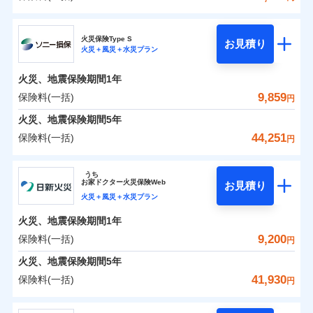
イチオシ
02
POINT
補償の範囲
？
0
03
5,757
3,300
POINT
建物
円
円
円
日新火災海上保険株式会社
まさかのときも安心！全国の優良工務店とタッグを
火災保険Type S
お見積り
火災＋風災＋水災プラン
0
3,447
990
日新火災海上保険株式会社のおすすめポイント
家財
円
組み、「高品質な修理」と「保険金のお支払」をワ
円
円
火災
風災・雹（ひょ
落雷
う）災、雪災
ンセットで提供する火災保険です。
火災、地震保険期間
1年
保険料（一括）内訳
01
破裂・爆発
POINT
お客さまのニーズから補償を考え、設計することで
9,859
保険料(一括)
円
合理的な保険料を実現することができます。さらに
水災
盗難
火災 1年
地震 1年
火災、地震保険期間
5年
水濡れ
各種割引が充実！
※1
騒擾（じょう）
44,251
保険料(一括)
円
大切な住まいを守るための各種サポート機能をご用
外部からの落下・
破損・汚損
イチオシ
02
POINT
0
5,240
3,300
建物
円
円
円
飛来・衝突
意、住宅トラブル応急サービス「すまいのサポート
ソニー損害保険株式会社
うち
24」、住まいをメンテナンスする際の無料の「リフ
ソニー損保の新ネット火災保険は、補償の組合せが自
お
家
ドクター火災保険Web
お見積り
0
ォーム相談サービス」、「長期優良住宅の維持保全
3,120
990
ソニー損害保険株式会社のおすすめポイント
家財
円
由だから、必要な補償に絞って選べます。
円
円
火災＋風災＋水災プラン
サポートサービス」をご提供します。
しかも「地震上乗せ特約（全半損時のみ）」で、地震
火災、地震保険期間
1年
保険料（一括）内訳
01
POINT
の被害にも火災保険の保険金額に対して最大100％で備
お家ドクター火災保険Web（すまいの保険）のお見
9,200
保険料(一括)
円
えられます（一部損は対象外）。
積もり・お申込みはネットで完結！
火災 1年
地震 1年
火災、地震保険期間
5年
上半期
新規契約数ランキング
41,930
保険料(一括)
円
イチオシ
02
POINT
補償の範囲
補償の範囲
？
0
03
3,452
3,300
？
03
POINT
建物
円
POINT
円
円
当社火災保険新規契約者数より算出[
年
月]（ドコモスマート保険
日新火災海上保険株式会社
ナビ調べ）