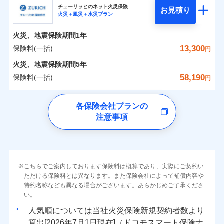
まさかのときも安心！全国の優良工務店とタッグを
チューリッヒのネット火災保険
お見積り
火災＋風災＋水災プラン
0
2,117
990
日新火災海上保険株式会社のおすすめポイント
家財
円
組み、「高品質な修理」と「保険金のお支払」をワ
円
円
火災
風災・雹（ひょ
火災
風災・雹（ひょ
落雷
う）災、雪災
ンセットで提供する火災保険です。
落雷
う）災、雪災
火災、地震保険期間
1年
保険料（一括）内訳
01
破裂・爆発
POINT
破裂・爆発
お客さまのニーズから補償を考え、設計することで
13,300
保険料(一括)
円
合理的な保険料を実現することができます。さらに
水災
盗難
水災
盗難
火災 1年
地震 1年
火災、地震保険期間
5年
ランキングをもっと見る
水濡れ
水濡れ
各種割引が充実！
※1
騒擾（じょう）
騒擾（じょう）
58,190
保険料(一括)
円
大切な住まいを守るための各種サポート機能をご用
外部からの落下・
破損・汚損
外部からの落下・
破損・汚損
イチオシ
02
POINT
0
2,330
3,300
建物
円
円
円
飛来・衝突
飛来・衝突
意、住宅トラブル応急サービス「すまいのサポート
チューリッヒ保険会社
各保険会社プランの
24」、住まいをメンテナンスする際の無料の「リフ
ソニー損保の新ネット火災保険は、補償の組合せが自
注意事項
0
ォーム相談サービス」、「長期優良住宅の維持保全
2,580
990
チューリッヒ保険会社のおすすめポイント
家財
円
由だから、必要な補償に絞って選べます。
円
円
サポートサービス」をご提供します。
しかも「地震上乗せ特約（全半損時のみ）」で、地震
保険料（一括）内訳
01
補償内容
POINT
の被害にも火災保険の保険金額に対して最大100％で備
お家ドクター火災保険Web（すまいの保険）のお見
えられます（一部損は対象外）。
積もり・お申込みはネットで完結！
火災 1年
地震 1年
上半期
新規契約数ランキング
こちらでご案内しております保険料は概算であり、実際にご契約い
上半期
新規契約数ランキング
免責金額（自己負
免責金額なし
ただける保険料とは異なります。また保険会社によって補償内容や
※2
担額）
特約名称なども異なる場合がございます。あらかじめご了承くださ
イチオシ
02
POINT
補償の範囲
補償の範囲
？
0
03
6,700
3,300
？
03
POINT
建物
円
POINT
円
円
当社火災保険新規契約者数より算出[
年
月]（ドコモスマート保険
当社火災保険新規契約者数より算出[
年
月]（ドコモスマート保険
い。
ナビ調べ）
臨時費用
ナビ調べ）
まさかのときも安心！全国の優良工務店とタッグを
人気順については当社
新規契約者数より
損害防止費用
0
2,310
990
家財
円
組み、「高品質な修理」と「保険金のお支払」をワ
円
円
算出[
年
月
日現在]（ドコモスマート保険ナ