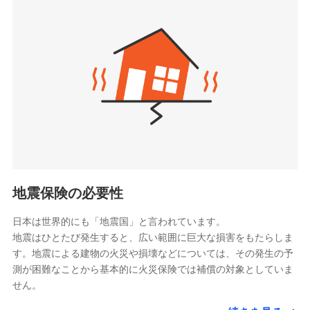
seimei.co.jp）
「リフォーム相談サービス」、「長期優良住宅の維持
チューリッヒ生命保険株式会社
保全サポートサービス」をご提供しています。
（https://www.zurichlife.co.jp/）
東京海上日動あんしん生命保険株式会社
チューリッヒ保険会社で
ドコモスマート保険ナビ編集部の評価
（https://www.tmn-anshin.co.jp/）
お見積もり
なないろ生命保険株式会社
（https://www.nanairolife.co.jp/）
チューリッヒ保険会社の
日新火災海上保険株式会社で
全国の優良工務店とタッグを組み、「高品質な修理」
日本生命保険相互会社
詳細を見る
お見積もり
と「保険金のお支払」をワンセットで提供する火災保
（https://www.nissay.co.jp）
険です。補償の選択は自由自在で、お申込みはPC・ス
はなさく生命保険株式会社
マホで24時間受付可能です。住宅トラブル応急サービ
見積もりや保険会社とのご契約に先立ち、当社が提供する
見積もりや保険会社とのご契約に先立ち、当社が提供する
（https://www.life8739.co.jp/）
ドコモスマート保険ナビの利用規約と個人情報の取扱いに
ス「すまいのサポート24」は水まわり、玄関カギの紛
ドコモスマート保険ナビの利用規約と個人情報の取扱いに
マニュライフ生命保険株式会社
同意いただく必要があります。詳細について、以下をご確
失、ハチの巣駆除等の住宅トラブルに対応していま
同意いただく必要があります。詳細について、以下をご確
（https://www.manulife.co.jp/）
地震保険の必要性
認ください。
認ください。
す。さらに大切な住まいを守るための各種サポート機
三井住友海上あいおい生命保険株式会社
ドコモスマート保険ナビサービス利用規約
能をご用意。住まいをメンテナンスする際の無料の
（https://www.msa-life.co.jp/）
ドコモスマート保険ナビサービス利用規約
日本は世界的にも「地震国」と言われています。
メットライフ生命株式会社
当社による個人情報の取扱いについて（プライバシー
「リフォーム相談サービス」、「長期優良住宅の維持
当社による個人情報の取扱いについて（プライバシー
地震はひとたび発生すると、広い範囲に巨大な損害をもたらしま
(https://www.metlife.co.jp/)
ポリシー）
保全サポートサービス」をご提供しています。
ポリシー）
す。地震による建物の火災や損壊などについては、その発生の予
メディケア生命保険株式会社
測が困難なことから基本的に火災保険では補償の対象としていま
（https://www.medicarelife.com/）
せん。
■少額短期保険