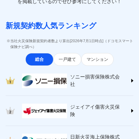
一括払
を掲載しているのでぜひ参考にしてください！
修理付帯費用
象となる場合があります。）
費用の補償
(https://www.e-design.net/)
一括払
説明事項
※1水災料率は最低リスク区分を適用
支払方法
年払い
※5地震火災費用の取扱いはなし
AIG損害保険株式会社
支払方法
年払い
※6火災・風災等の事故により建物に
月払い
ソニー損害保険株式会社で
インターネット割引
(https://www.aig.co.jp/sonpo)
月払い
募集文書番号
損害が生じたとき、日新火災がご案内
新規契約数人気ランキング
お見積もり
ＳＢＩ損害保険株式会社
適用される割引
指定工務店割引
する修理業者（指定工務店）が建物の
ネット申込
(https://www.sbisonpo.co.jp/)
修理を行います。
建築年割引
ネット申込
申込方法
郵送
ジェイアイ傷害火災保険株式会社
申込方法
郵送
当社火災保険新規契約者数より算出[2026年7月1日時点]（ドコモスマート
見積もりや保険会社とのご契約に先立ち、当社が提供する
対面
(https://www.jihoken.co.jp/)
募集文書番号
その他条件
指定工務店特約
保険ナビ調べ）
※5
対面
ドコモスマート保険ナビの利用規約と個人情報の取扱いに
ソニー損害保険株式会社
同意いただく必要があります。詳細について、以下をご確
始期日
2026/08/01
総合
一戸建て
マンション
(https://www.sonysonpo.co.jp/)
すまいのサポート24
認ください。
始期日
2024/10/01
ドコモスマート保険ナビ編集部の評価
損害保険ジャパン株式会社 (https://www.sompo-
リフォーム相談サービス
付帯サービス
ドコモスマート保険ナビサービス利用規約
※1盗難、水濡れ、騒擾（じょう）、
japan.co.jp/)
長期優良住宅の維持保全サポートサー
※1破損・汚損、水ぬれは自己負担額
ソニー損害保険株式会
外部からの落下・飛来・衝突は自動付
当社による個人情報の取扱いについて（プライバシー
ソニー損保の新ネット火災保険は、補償の組合せが
ＳＯＭＰＯダイレクト損害保険株式会社
ビス
5万円 建物が築15年以上または建築
帯です。
社
ポリシー）
自由だから、必要な補償に絞って選べます。
(https://www.sompo-direct.co.jp/)
年不明の場合、風災・雹（ひょう）
ドコモスマート保険ナビ編集部の評価
※2水まわりトラブル、カギ開け対
災・雪災の自己負担額は5万円
チューリッヒ保険会社 (https://www.zurich.co.jp/)
応、ガラス破損の場合に60分までの
クレジットカード
しかも、「地震上乗せ特約（全半損時のみ）」で、
※2失火見舞費用の取扱いはなし
東京海上日動火災保険株式会社
簡易作業無料でご提供いたします。弊
コンビニ払い
地震の被害にも最大100％で備えられます。
全国の優良工務店とタッグを組み、「高品質な修理」
※3水道管修理費用の取扱いはなし
払込方法
社提携業者にて24時間365日受付。受
ジェイアイ傷害火災保
(https://www.tokiomarine-nichido.co.jp/)
説明事項
口座振替
説明事項
（破損・汚損等危険補償特約で補償対
と「保険金のお支払」をワンセットで提供する火災保
付後、専門業者が対応に向かいます。
日新火災海上保険株式会社
険
象となる場合があります。）
銀行振込
ガラス破損の対応時間は9時～20時と
険です。補償の選択は自由自在で、お申込みはPC・ス
(https://www.nisshinfire.co.jp/)
※4地震火災費用の取扱いはなし
なります。
マホで24時間受付可能です。住宅トラブル応急サービ
ペット＆ファミリー損害保険株式会社
※5火災・風災等の事故により建物に
※3クレジットカード会社の分割払い
一括払
ス「すまいのサポート24」は水まわり、玄関カギの紛
(https://www.petfamilyins.co.jp/)
損害が生じたとき、日新火災がご案内
が可能なことがあります。詳しくは各
日新火災海上保険株式
ソニー損害保険株式会社で
支払方法
年払い