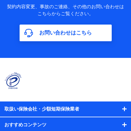
当社又は株式会社NTTドコモが取得し、又は保有する保険契
約に関する情報。例として、保険契約者及び被保険者の氏
契約内容変更、事故のご連絡、その他のお問い合わせは
名、住所、生年月日、性別、保険契約者と被保険者の関係、
こちらからご覧ください。
保険加入の目的、保険商品の内容、保険料、保険料のお支払
方法、車のメーカーや走行距離などの情報、建物の構造や築
年数などの情報、ペットの種類や年齢などの情報などが含ま
お問い合わせはこちら
れます。
【共同して利用する者の範囲】
当社
株式会社NTTドコモ
【利用する者の利用目的】
当社又は株式会社NTTドコモが提供する保険関連サービスに
おけるユーザ登録受付および管理のため
当社又は株式会社NTTドコモと取引のあるもしくは委託を受
けている保険会社・提携会社の保険その他に関する情報を提
供するため、また維持管理等の委託業務遂行のため、またそ
れらに付帯、関連する当社、株式会社NTTドコモおよび提携
会社のサービスを案内、提供するため
取扱い保険会社・少額短期保険業者
（各サービスで取得したサービス利用履歴、ウェブサイトの
閲覧履歴、購買履歴、ご契約内容等のパーソナルデータを分
おすすめコンテンツ
析して、お客さまの趣味・嗜好・傾向に応じたサービス・商
品等に関するご提案や広告の配信等を行うことがありま