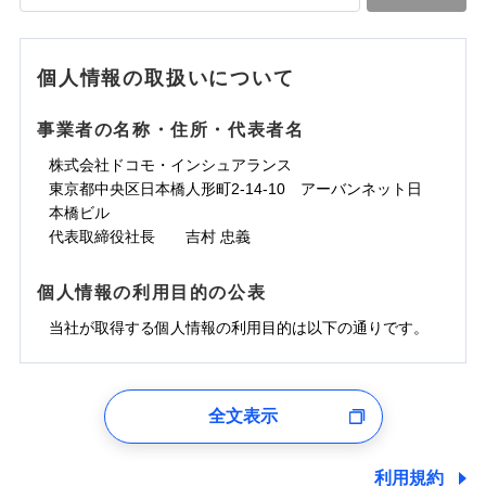
落雷
う）災、雪災
水道管修理費用
水道管修理費用
※4
対面
破裂・爆発
地震火災費用
水災
地震火災費用
盗難
※5
ランキングをもっと見る
ランキングをもっと見る
水濡れ
始期日
2025/10/01
※1
水災
盗難
騒擾（じょう）
個人情報の取扱いについて
適用される割引
建築年割引
その他付帯される
水濡れ
外部からの落下・
破損・汚損
修理付帯費用
※1
費用の補償
騒擾（じょう）
飛来・衝突
※1水災料率は最低リスク区分を適用
外部からの落下・
破損・汚損
事業者の名称・住所・代表者名
付帯サービス
住まいの緊急かけつけサービス
説明事項
※2雑危険（盗難を除く）および破汚
飛来・衝突
損において、自己負担額5万円
インターネット割引
株式会社ドコモ・インシュアランス
適用される割引
指定工務店割引
クレジットカード
東京都中央区日本橋人形町2-14-10 アーバンネット日
募集文書番号
建築年割引
コンビニ払い
補償内容
補償内容
本橋ビル
払込方法
口座振替
代表取締役社長 吉村 忠義
その他条件
指定工務店特約
※6
銀行振込
上半期
新規契約数ランキング
免責金額（自己負
免責金額（自己負
免責金額なし
免責金額なし
個人情報の利用目的の公表
※1
担額）
担額）
すまいのサポート24
補償内容
一括払
当社火災保険新規契約者数より算出[
当社が取得する個人情報の利用目的は以下の通りです。
年
月]（ドコモスマート保険
リフォーム相談サービス
支払方法
年払い
付帯サービス
臨時費用
ナビ調べ）
臨時費用
ドコモスマート保険ナビ編集部の評価
長期優良住宅の維持保全サポートサー
月払い
損害防止費用
免責金額（自己負
ビス
損害防止費用
1.見積請求受付時、資料請求受付時、ユーザー登録受
免責金額なし
担額）
残存物取片づけ費用
残存物取片づけ費用
付時
付帯される費用の
付帯される費用保
ネット申込
ソニー損保の新ネット火災保険は、補償の組合せが
全文表示
補償
クレジットカード
険金
失火見舞費用
失火見舞費用
※2
申込方法
郵送
ユーザー登録受付および、管理のため
自由だから、必要な補償に絞って選べます。
臨時費用
コンビニ払い
水道管修理費用
水道管修理費用
郵便、電話、およびＥメール等により、当社と取引のあるも
※3
対面
払込方法
しかも、「地震上乗せ特約（全半損時のみ）」で、
損害防止費用
しくは委託を受けている保険会社・提携会社の保険その他に
口座振替
利用規約
地震火災費用
地震火災費用
※4