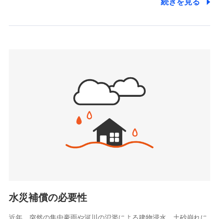
続きを見る
株式会社アシロ少額短期保険
日新火災海上保険株式会社で
(https://kailash.co.jp/)
お見積もり
SBIいきいき少額短期保険会社 (https://www.i-
sedai.com/)
見積もりや保険会社とのご契約に先立ち、当社が提供する
SBIペット少額短期保険株式会社
ドコモスマート保険ナビの利用規約と個人情報の取扱いに
(https://www.sbipet-ssi.co.jp/)
同意いただく必要があります。詳細について、以下をご確
SBIリスタ少額短期保険会社
認ください。
(https://www.jishin.co.jp/)
スマートプラス少額短期保険株式会社
ドコモスマート保険ナビサービス利用規約
（https://www.smartplus-insurance.com/）
当社による個人情報の取扱いについて（プライバシー
チューリッヒ少額短期保険株式会社
ポリシー）
(https://www.zurichssi.co.jp/)
Tokio Marine X少額短期保険株式会社
(https://www.tokiomarine-x.co.jp/)
ペットメディカルサポート株式会社
(https://pshoken.co.jp/)
リトルファミリー少額短期保険株式会社
(https://www.littlefamily-ssi.com/)
水災補償の必要性
2.共同募集を行う代理店から受領する個人情報
近年、突然の集中豪雨や河川の氾濫による建物浸水、土砂崩れに