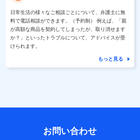
として、dポイントカード番号、性別、年齢、家族構成、住
所、dポイント残高、dポイント利用履歴などが含まれます。
日常生活の様々なご相談ごとについて、弁護士に無
利用情報
料で電話相談ができます。（予約制） 例えば、「親
当社又は株式会社NTTドコモが提供する各種サービスなどの
ご契約・ご利用などに関する情報。例として、当社又は株式
が高額な商品を契約してしまったが、取り消せます
会社NTTドコモが提供する各種サービスのご契約状態・ご利
か？」といったトラブルについて、アドバイスが受
用履歴インターネット利用時の行動に関する情報、アプリケ
ーション利用時の行動に関する情報、購入されたサービスや
けられます。
商品の名称・購入場所・決済に関する情報、アンケートの回
答に関する情報などが含まれます。
もっと見る
保険関連サービス情報
当社又は株式会社NTTドコモが提供する保険関連サービスに
関して取得し、又は保有する情報。例として、見積請求受付
時、資料請求受付時又はユーザー登録受付時に提供いただい
た情報（氏名、住所、生年月日、性別、保険契約者と被保険
者の関係、保険加入の目的、保険商品の内容、保険料、保険
料のお支払方法、車のメーカーや走行距離などの情報、建物
の構造や築年数などの情報、ペットの種類や年齢など）及び
お客様との応対記録 （お客様に提示した比較見積の試算結
果情報、メールマガジンを提供した際のメール内容や送信履
歴の情報及び保険の更改案内等を提供した際のメール内容や
送信履歴などの情報）が含まれます。
お問い合わせ
保険契約情報