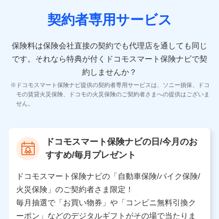
契約者専用サービス
10.受託業務の 個人情報
受託業務の遂行およびこれらに準ずる業務の遂行のため
保険料は保険会社直接の契約でも代理店を通しても同じ
です。
それなら特典が付くドコモスマート保険ナビで契
11.マイカー通勤管理クラウド並びに法人向けASPサー
ビスに関してのお問い合わせ情報
約しませんか？
各種お問い合わせに対応するため
ドコモスマート保険ナビ提供の契約者専用サービスは、ソニー損保、ドコ
当社のサービスに関する情報提供や、皆様に有用なお知らせ
モの賃貸火災保険、ドコモの火災保険のご契約者さまへの提供はございま
をお送りするため
せん。
アンケートの送付のため
当社のサービスや媒体の運営改善に必要なデータを解析し、
分析するため
当社の対応品質向上やお問い合わせ内容の正確な把握のため
ドコモスマート保険ナビの日/今月のお
個人情報保護管理者の職名、連絡先
すすめ/毎月プレゼント
株式会社ドコモ・インシュアランス 営業部長
〒103-0013 東京都中央区日本橋人形町2-14-10 アー
ドコモスマート保険ナビの「自動車保険/バイク保険/
バンネット日本橋ビル 3F
火災保険」のご契約者さま限定！
株式会社ドコモ・インシュアランス
毎月抽選で「お買い物券」や「コンビニ無料引換ク
ーポン」などのデジタルギフトがその場で当たりま