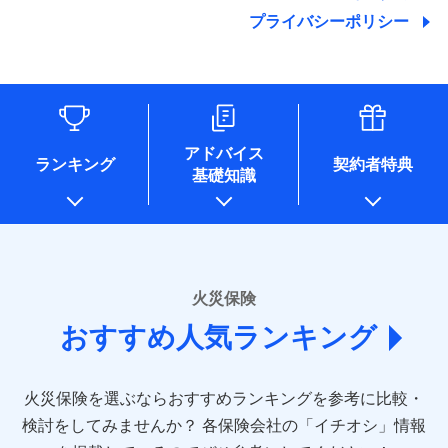
地震の被害にも最大100％で備えられます。
ランキングをもっと見る
関する情報を提供し、金融商品等の契約を勧奨するため、ま
残存物取片づけ費用
付帯される費用保
銀行振込
始期日
2025/10/01
プライバシーポリシー
た維持管理等の委託業務遂行のため、またそれらに付帯、関
険金
失火見舞費用
適用される割引
建築年割引
その他付帯される
連する当社および提携会社のサービスを案内、提供するため
修理付帯費用
費用の補償
水道管修理費用
一括払
※1雑危険（盗難を除く）および破汚
（なお、当社は複数の保険会社と取引があり、取得した個人
説明事項
付帯サービス
住まいの緊急かけつけサービス
地震火災費用
支払方法
損において、自己負担額5万円
年払い
情報を取引のある他の保険会社の商品・サービスをご提案す
インターネット割引
るために利用させていただくことがあります。）
月払い
ソニー損害保険株式会社で
各種セミナーの開催のため
適用される割引
指定工務店割引
保険証券の不発行に関する特約（500
クレジットカード
募集文書番号
適用される割引
お見積もり
コンサルティングサービスの実施のため
円）
建築年割引
コンビニ払い
ネット申込
アドバイス
補償内容
アンケートやキャンペーン等の実施のため
払込方法
ランキング
契約者特典
口座振替
申込方法
郵送
基礎知識
上記に係る案内・手続き・管理等付帯業務を行うため
その他条件
住まいのアシスタンスサービス
※2
その他条件
指定工務店特約
※5
見積もりや保険会社とのご契約に先立ち、当社が提供する
銀行振込
対面
* 当社が委託を受けている保険会社の情報は、保険会社
免責金額（自己負
ドコモスマート保険ナビの利用規約と個人情報の取扱いに
のホームページに掲載しておりますので、ご確認くださ
免責金額なし
WEB見積もり+メールアドレス登録後
担額）
すまいのサポート24
同意いただく必要があります。詳細について、以下をご確
一括払
始期日
2024/10/01
い。
から4営業日+1日以降、お客さまが決
備考
認ください。
リフォーム相談サービス
ドコモスマート保険ナビ編集部の評価
支払方法
年払い
付帯サービス
済した時点で保険のお申し込みと完了
臨時費用
長期優良住宅の維持保全サポートサー
※1損害割合が30%未満の場合は定率
■損害保険
ドコモスマート保険ナビサービス利用規約
となります。
月払い
火災保険
ビス
損害防止費用
払、水災料率は最低リスク区分を適用
あいおいニッセイ同和損害保険株式会社
当社による個人情報の取扱いについて（プライバシー
ソニー損保の新ネット火災保険は、補償の組合せが
※2破損・汚損、水ぬれは自己負担額
残存物取片づけ費用
付帯される費用保
おすすめ人気ランキング
(https://www.aioinissaydowa.co.jp/)
ネット申込
クレジットカード
ポリシー）
※3
自由だから、必要な補償に絞って選べます。
5万円 建物が築15年以上または建築
クレジットカード
険金
失火見舞費用
アクサ損害保険株式会社 (https://www.axa-
※2
申込方法
郵送
コンビニ払い
年不明の場合、風災・雹（ひょう）
しかも、「地震上乗せ特約（全半損時のみ）」で、
払込方法
コンビニ払い
direct.co.jp/)
水道管修理費用
※3
災・雪災の自己負担額は5万円
対面
口座振替
払込方法
地震の被害にも最大100％で備えられます。
口座振替
火災保険を選ぶならおすすめランキングを参考に比較・
アニコム損害保険株式会社 (https://www.anicom-
※3失火見舞費用の取扱いはなし
地震火災費用
※4
銀行振込
説明事項
※4水道管修理費用の取扱いはなし
sompo.co.jp/)
銀行振込
検討をしてみませんか？
始期日
2025/10/01
各保険会社の「イチオシ」情報
（破損・汚損等危険補償特約で補償対
東京海上ダイレクト損害保険株式会社
その他付帯される