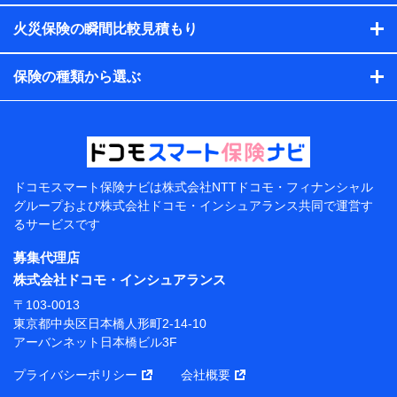
す。）
火災保険の瞬間比較見積もり
各種セミナーの開催のため
コンサルティングサービスの実施のため
アンケートやキャンペーン等の実施のため
保険の種類から選ぶ
上記に係る案内・手続き・管理等付帯業務を行うため
【当該個人データの管理について責任を有する者の名
称・住所・代表者名】
当該個人データを取り扱う各共同利用者（詳細は次のと
おり）
ドコモスマート保険ナビは
株式会社NTTドコモ・フィナンシャル
東京都千代田区永田町2丁目11番1号 山王パークタワー
グループおよび
株式会社ドコモ・インシュアランス共同で
運営す
株式会社NTTドコモ 代表取締役社長 前田 義晃
るサービスです
東京都中央区日本橋人形町2-14-10 アーバンネット日
募集代理店
本橋ビル 3F
株式会社ドコモ・インシュアランス
株式会社ドコモ・インシュアランス 代表取締役社
〒103-0013
長 吉村 忠義
東京都中央区日本橋人形町2-14-10
アーバンネット日本橋ビル3F
※ 当社および株式会社NTTドコモは、お客さまの情報
を利用させていただくにあたっては、「NTTドコモ パー
プライバシーポリシー
会社概要
ソナルデータ憲章」に定める行動原則を順守します 。