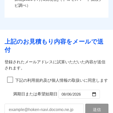
火災
風災・雹（ひょ
火災
風災・雹（ひょ
残存物取片づけ費用
付帯される費用の
落雷
う）災、雪災
ンセットで提供する火災保険です。
落雷
う）災、雪災
ビ調べ）
補償
失火見舞費用
破裂・爆発
破裂・爆発
お客さまのニーズから補償を考え、設計することで
水道管修理費用
合理的な保険料を実現することができます。さらに
水災
地震火災費用
盗難
水災
盗難
ランキングをもっと見る
ランキングをもっと見る
水濡れ
水濡れ
各種割引が充実！
※1
騒擾（じょう）
騒擾（じょう）
適用される割引
建築年割引
大切な住まいを守るための各種サポート機能をご用
外部からの落下・
破損・汚損
外部からの落下・
破損・汚損
イチオシ
02
POINT
飛来・衝突
飛来・衝突
意、住宅トラブル応急サービス「すまいのサポート
上記のお見積もり内容をメールで送
付帯サービス
住まいの緊急かけつけサービス
24」、住まいをメンテナンスする際の無料の「リフ
火災、自然災害、盗難などトータルでカバーし、大
付
ォーム相談サービス」、「長期優良住宅の維持保全
切な住まいをお守りします！
クレジットカード
サポートサービス」をご提供します。
水まわりトラブル、カギ開け対応など「住まいのア
コンビニ払い
補償内容
補償内容
登録されたメールアドレスに試算いただいた内容が送信
払込方法
お家ドクター火災保険Web（すまいの保険）のお見
シスタンスサービス」が無料付帯
口座振替
されます。
積もり・お申込みはネットで完結！
補償の対象やお客さまの状況に応じたさまざまな割
銀行振込
上半期
新規契約数ランキング
上半期
新規契約数ランキング
免責金額（自己負
免責金額（自己負
引をご用意！
免責金額なし
免責金額なし
※1
※2
下記の利用規約及び個人情報の取扱いに同意します
担額）
担額）
一括払
補償の範囲
？
03
POINT
当社火災保険新規契約者数より算出[
年
月]（ドコモスマート保険
当社火災保険新規契約者数より算出[
年
月]（ドコモスマート保険
支払方法
年払い
ナビ調べ）
臨時費用
ナビ調べ）
臨時費用
補償の範囲
？
03
満期日または希望始期日
POINT
月払い
損害防止費用
損害防止費用
火災
風災・雹（ひょ
残存物取片づけ費用
残存物取片づけ費用
付帯される費用の
付帯される費用保
ネット申込
落雷
う）災、雪災
補償
険金
失火見舞費用
失火見舞費用
※3
火災
風災・雹（ひょ
申込方法
破裂・爆発
郵送