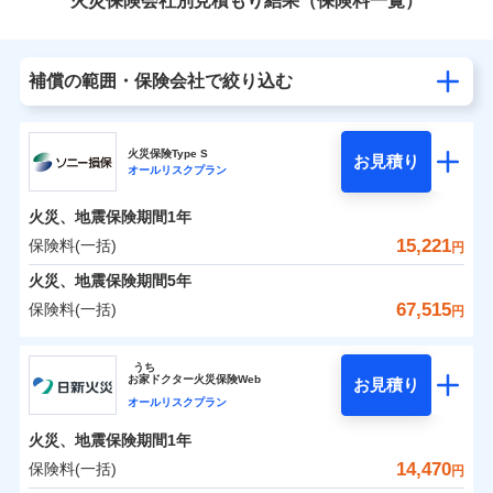
火災保険会社別見積もり結果（保険料一覧）
補償の範囲・保険会社で絞り込む
火災保険Type S
お見積り
オールリスクプラン
火災、地震保険期間
1年
15,221
保険料(一括)
円
火災、地震保険期間
5年
67,515
保険料(一括)
円
ソニー損害保険株式会社
うち
お
家
ドクター火災保険Web
お見積り
ソニー損害保険株式会社のおすすめポイント
オールリスクプラン
火災、地震保険期間
1年
保険料（一括）内訳
01
POINT
14,470
保険料(一括)
円