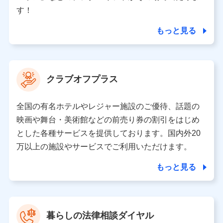
個人情報の第三者提供について
す！
当社ではご本人の同意がある場合または法令に基づく場
合を除き、第三者に提供いたしません。
もっと見る
業務の委託
当社は利用目的の達成に必要な範囲内において個人情報
クラブオフプラス
の取り扱いの全部または一部を委託する場合がありま
す。
全国の有名ホテルやレジャー施設のご優待、話題の
個人データの共同利用
映画や舞台・美術館などの前売り券の割引をはじめ
とした各種サービスを提供しております。国内外20
当社は株式会社NTTドコモとの間で、以下のとおり個
人データを共同利用します。
万以上の施設やサービスでご利用いただけます。
【共同して利用される利用データの項目】
もっと見る
当社又は株式会社NTTドコモがサービス提供等を通じて
取得した、以下の情報などの個人データ
基本情報
氏名、電話番号、メールアドレス、お客さまの識別子、属
暮らしの法律相談ダイヤル
性、連絡先、dポイントサービスのご利用に関する情報。例