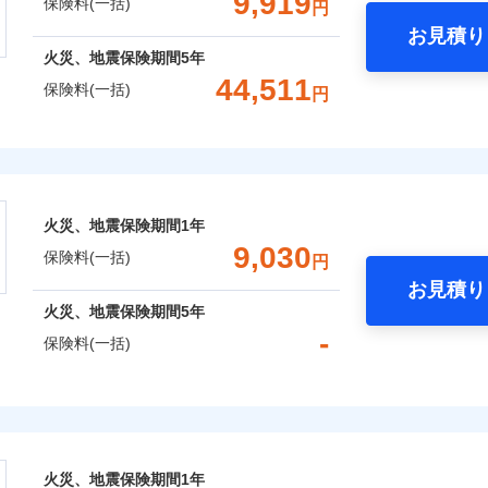
9,919
保険料(一括)
円
Web（すまいの保険）のお見積もり・お申込みはネットで完
お見積り
年
地震 1年
火災 5年
火災、地震保険期間
5年
災保険は、補償の組合せが自由だから、必要な補償に絞って選
44,511
保険料(一括)
円
（全半損時のみ）」で、地震の被害にも火災保険の保険金額に対
,920
3,300
囲
建物
円
円
？
）。
上半期
新規契約数ランキング
株式会社
,880
990
家財
円
円
社火災保険新規契約者数より算出[
年
月]（ドコモスマート保険ナビ
風災・雹（ひょう）災、雪災
水災
会社のおすすめポイント
囲
？
火災、地震保険期間
1年
一括）内訳
※1
9,030
保険料(一括)
円
破損・汚損
お見積り
風災・雹（ひょう）災、雪災
水災
年
地震 1年
火災 5年
火災、地震保険期間
5年
全国の優良工務店とタッグを組み、「高品質な修理」と「保険
-
ランキングをもっと見る
飛来・衝突
保険料(一括)
,709
3,300
16,0
です。
建物
円
円
補償を考え、設計することで合理的な保険料を実現することが
破損・汚損
険株式会社
,920
990
8,3
家財
円
円
めの各種サポート機能をご用意、住宅トラブル応急サービス「
飛来・衝突
式会社のおすすめポイント
する際の無料の「リフォーム相談サービス」、「長期優良住宅
火災、地震保険期間
1年