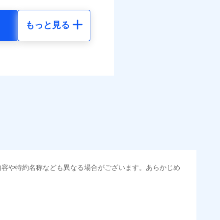
結！
もっと見る
地震 5年
べます。
調べ）
して最大100％で備えら
括払
-
-
払い
払い
-
-
調べ）
ット申込
送
面
0/01
地震 5年
金のお支払」をワンセッ
災料率は最低リスク区分を適
内容や特約名称なども異なる場合がございます。あらかじめ
00
15,450
円
円
できます。さらに各種割
危険（盗難を除く）および破
おいて、自己負担額5万円
70
4,640
円
円
すまいのサポート24」、
の維持保全サポートサー