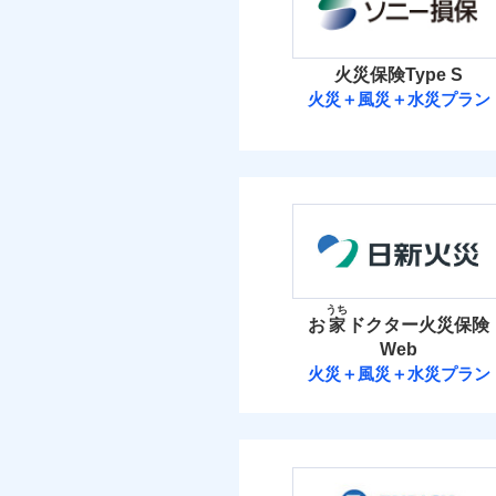
お家ドクター火災保険
イチオシ
02
POINT
火災 1
ソニー損保の新ネット火
火災保険Type S
しかも「地震上乗せ特約
火災＋風災＋水災プラン
5
補償の範
建物
03
POINT
れます（一部損は対象外
ソニー損害保険
2
家財
当
火災
ソニー損害保険株式
落雷
補償の範
03
POINT
破裂・爆発
保険料（
01
POINT
イチオシ
02
POINT
盗難
火災
火災 1
水濡れ
うち
落雷
お
家
ドクター火災保険
騒擾（じょう）
まさかのときも安心！
破裂・爆発
外部からの落下・
Web
3
トで提供する火災保険
建物
火災＋風災＋水災プラン
お客さまのニーズから
盗難
日新火災海上保
水濡れ
引が充実！
1
家財
騒擾（じょう）
大切な住まいを守るた
外部からの落下・
日新火災海上保険株
住まいをメンテナンス