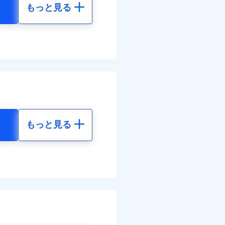
もっと見る
地震 5年
べます。
して最大100％で備えら
-
-
-
-
もっと見る
地震 5年
金のお支払」をワンセッ
75
15,450
円
円
できます。さらに各種割
97
4,640
円
円
すまいのサポート24」、
の維持保全サポートサー