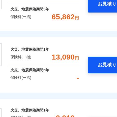
お見積り
年
地震 1年
火災 5年
火災、地震保険期間
5年
災保険は、補償の組合せが自由だから、必要な補償に絞って選
65,862
保険料(一括)
円
（全半損時のみ）」で、地震の被害にも火災保険の保険金額に対
,500
3,300
建物
円
円
）。
株式会社
,990
990
家財
円
円
会社のおすすめポイント
囲
？
火災、地震保険期間
1年
一括）内訳
13,090
保険料(一括)
円
お見積り
風災・雹（ひょう）災、雪災
水災
年
地震 1年
火災 5年
火災、地震保険期間
5年
全国の優良工務店とタッグを組み、「高品質な修理」と「保険
-
保険料(一括)
※1
,300
3,300
31,6
です。
建物
円
円
補償を考え、設計することで合理的な保険料を実現することが
破損・汚損
険株式会社
,250
990
14,0
家財
円
円
めの各種サポート機能をご用意、住宅トラブル応急サービス「
飛来・衝突
式会社のおすすめポイント
する際の無料の「リフォーム相談サービス」、「長期優良住宅
火災、地震保険期間
1年
。
一括）内訳