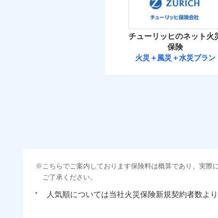
ビス」をご提供します
保険料（
01
POINT
お家ドクター火災保険
イチオシ
02
POINT
火災 1
チューリッヒのネット火
ソニー損保の新ネット火
当
保険
しかも「地震上乗せ特約
免責金額（自己負担
2
補償の範
建物
03
免責
火災＋風災＋水災プラン
POINT
額）
れます（一部損は対象外
チューリッヒ保
2
家財
当
火災
チューリッヒ保険会
落雷
補償の範
03
POINT
付帯される費用の補
破裂・爆発
保険料（
01
償
POINT
イチオシ
02
POINT
盗難
火災
火災 1
水濡れ
落雷
騒擾（じょう）
まさかのときも安心！
破裂・爆発
外部からの落下・
適用される割引
建築
こちらでご案内しております保険料は概算であり、実際
6
トで提供する火災保険
建物
ご了承ください。
お客さまのニーズから
盗難
付帯サービス
住ま
水濡れ
引が充実！
人気順については当社
新規契約者数より
2
家財
騒擾（じょう）
大切な住まいを守るた
外部からの落下・
住まいをメンテナンス