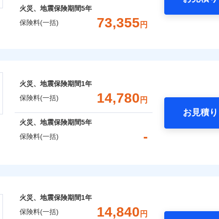
火災、地震保険期間
5年
73,355
保険料(一括)
円
株式会社
会社のおすすめポイント
火災、地震保険期間
1年
一括）内訳
14,780
保険料(一括)
円
お見積り
年
地震 1年
火災 5年
火災、地震保険期間
5年
-
保険料(一括)
,136
3,300
35,3
建物
円
円
険株式会社
,141
990
17,9
家財
円
円
式会社のおすすめポイント
火災、地震保険期間
1年
一括）内訳
14,840
保険料(一括)
円