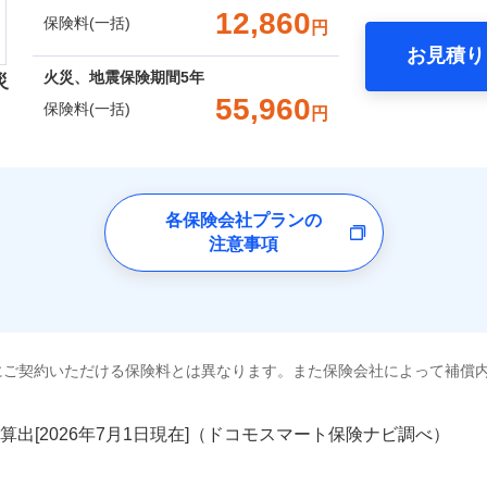
。
一括）内訳
12,860
保険料(一括)
円
Web（すまいの保険）のお見積もり・お申込みはネットで完
上半期
新規契約数ランキング
補償内容
お見積り
年
地震 1年
火災 5年
火災、地震保険期間
5年
災
災保険は、補償の組合せが自由だから、必要な補償に絞って選
社火災保険新規契約者数より算出[
年
月]（ドコモスマート保険ナビ
55,960
保険料(一括)
円
（全半損時のみ）」で、地震の被害にも火災保険の保険金額に対
一
,430
3,300
囲
建物
円
円
？
金額なし
※2
）。
上半期
新規契約数ランキング
支払方法
年
険会社
月
臨時費用
,310
990
家財
円
円
社火災保険新規契約者数より算出[
年
月]（ドコモスマート保険ナビ
風災・雹（ひょう）災、雪災
水災
社のおすすめポイント
損害防止費用
ネ
各保険会社プランの
囲
？
残存物取片づけ費用
注意事項
申込方法
郵
ランキングをもっと見る
一括）内訳
失火見舞費用
対
水道管修理費用
破損・汚損
風災・雹（ひょう）災、雪災
水災
地震火災費用
年
地震 1年
始期日
火災 5年
2025/1
全国の優良工務店とタッグを組み、「高品質な修理」と「保険
ランキングをもっと見る
飛来・衝突
※1
年割引
※1水
にご契約いただける保険料とは異なります。また保険会社によって補償
,500
3,300
26,3
です。
建物
円
円
用
説明事項
補償を考え、設計することで合理的な保険料を実現することが
破損・汚損
※2雑
いの緊急かけつけサービス
汚損に
算出[
年
月
日現在]（ドコモスマート保険ナビ調べ）
,070
990
9,5
家財
円
円
補償内容
めの各種サポート機能をご用意、住宅トラブル応急サービス「
クレジットカード
飛来・衝突
募集文書番号
する際の無料の「リフォーム相談サービス」、「長期優良住宅
コンビニ払い