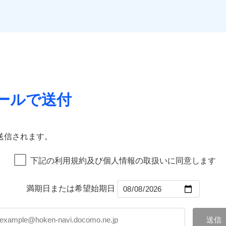
。
口座振替
一
金額なし
※2
銀行振込
Web（すまいの保険）のお見積もり・お申込みはネットで完
上半期
新規契約数ランキング
支払方法
年
補償内容
月
臨時費用
などトータルでカバーし、大切な住まいをお守りします！
社火災保険新規契約者数より算出[
年
月]（ドコモスマート保険ナビ
損害防止費用
ネ
一
ギ開け対応など「住まいのアシスタンスサービス」が無料付帯
囲
？
金額なし
※1
残存物取片づけ費用
申込方法
郵
上半期
新規契約数ランキング
支払方法
年
の状況に応じたさまざまな割引をご用意！
失火見舞費用
※3
対
月
水道管修理費用
ールで送付
臨時費用
※4
ドコモスマート保険ナビ編集部の評価
社火災保険新規契約者数より算出[
年
月]（ドコモスマート保険ナビ
風災・雹（ひょう）災、雪災
水災
地震火災費用
損害防止費用
始期日
2024/1
※5
ネ
囲
残存物取片づけ費用
？
申込方法
郵
ランキングをもっと見る
火災保険は、補償の組合せが自由だから、必要な補償に絞って
※1
※1損
失火見舞費用
修理付帯費用
対
送信されます。
率払、
特約（全半損時のみ）」で、地震の被害にも最大100％で備え
水道管修理費用
破損・汚損
を適用
地震火災費用
始期日
2025/1
風災・雹（ひょう）災、雪災
水災
※2破
下記の利用規約及び個人情報の取扱いに同意します
ターネット割引
額5万
工務店割引
ランキングをもっと見る
飛来・衝突
建築年
年割引
※1雑
説明事項
年割引
ょう）
満期日または希望始期日
汚損に
円
いの緊急かけつけサービス
破損・汚損
説明事項
※3失
ソニー損害保険株式会社で
工務店特約
※6
募集文書番号
補償内容
※4水
お見積もり
クレジットカード
（破損