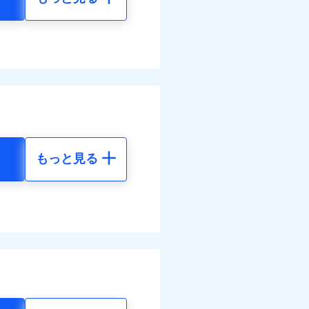
もっと見る
地震 5年
01
15,450
円
円
64
4,640
円
円