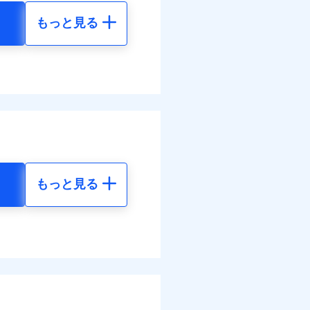
結！
もっと見る
地震 5年
べます。
して最大100％で備えら
-
-
-
-
調べ）
もっと見る
地震 5年
金のお支払」をワンセッ
90
15,450
円
円
できます。さらに各種割
31
4,640
円
円
すまいのサポート24」、
の維持保全サポートサー