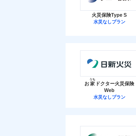
イチオシ
02
POINT
火災 1
ソニー損保の新ネット火
火災保険Type S
しかも「地震上乗せ特約
水災なしプラン
6
建物
れます（一部損は対象外
ソニー損害保険
3
家財
ソニー損害保険株式
補償の範
03
POINT
保険料（
01
POINT
イチオシ
02
POINT
火災
火災 1
うち
落雷
お
家
ドクター火災保険
まさかのときも安心！
破裂・爆発
Web
7
トで提供する火災保険
建物
水災なしプラン
お客さまのニーズから
盗難
日新火災海上保
水濡れ
引が充実！
3
家財
騒擾（じょう）
大切な住まいを守るた
外部からの落下・
日新火災海上保険株
住まいをメンテナンス
ビス」をご提供します
保険料（
01
POINT