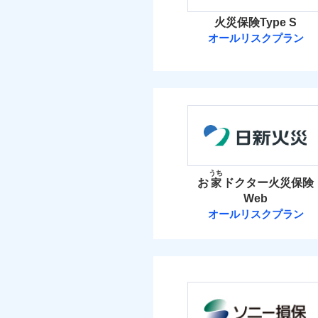
火災保険Type S
オールリスクプラン
ソニー損害保険
ソニー損害保険株式
保険料（
01
POINT
火災 1
うち
お
家
ドクター火災保険
Web
8
建物
オールリスクプラン
日新火災海上保
4
家財
日新火災海上保険株
保険料（
01
POINT