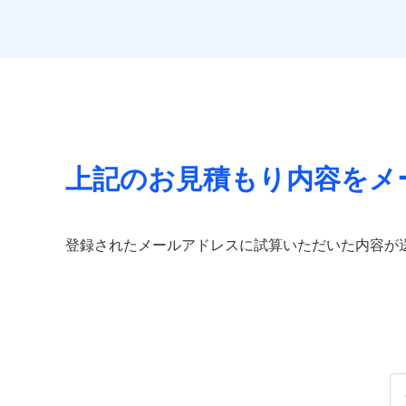
払込方法
ビス」をご提供します
免責金額（自己負担
免責
額）
お家ドクター火災保険
イチオシ
02
POINT
火災、自然災害、盗難
当
免責金額（自己負担
水まわりトラブル、カ
補償の範
03
免責
POINT
付帯される費用保険
額）
補償の対象やお客さま
金
上記のお見積もり内容をメ
当
火災
落雷
補償の範
付帯される費用の補
03
POINT
破裂・爆発
ソニー損保の新ネット
その他付帯される費
償
登録されたメールアドレスに試算いただいた内容が
用の補償
しかも、「地震上乗せ
盗難
水濡れ
火災
イン
騒擾（じょう）
落雷
適用される割引
指定
外部からの落下・
破裂・爆発
適用される割引
建築
建築
付帯サービス
住ま
盗難
その他条件
指定
水濡れ
騒擾（じょう）