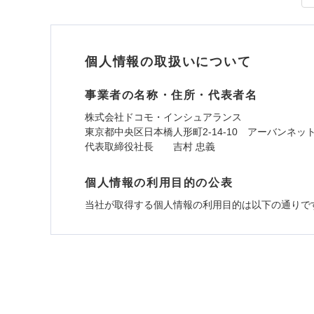
外部からの落下・
すま
※1
払込方法
リフ
付帯サービス
見積もりや保険会社とのご契
免責金額（自己負担
長期
免責
必要があります。詳細につい
額）
サー
個人情報の取扱いについて
ドコモスマート保険ナビ
当社による個人情報の取
当
事業者の名称・住所・代表者名
免責金額（自己負担
免責
払込方法
付帯される費用保険
額）
株式会社ドコモ・インシュアランス
金
東京都中央区日本橋人形町2-14-10 アーバンネッ
代表取締役社長 吉村 忠義
免責金額（自己負担
免責
付帯される費用の補
個人情報の利用目的の公表
額）
ソニー損保の新ネット
その他付帯される費
償
当社が取得する個人情報の利用目的は以下の通りで
用の補償
しかも、「地震上乗せ
イン
1.見積請求受付時、資料請求受付時、ユーザー
付帯される費用保険
適用される割引
指定
ユーザー登録受付および、管理のため
適用される割引
建築
金
建築
郵便、電話、およびＥメール等により、当社と取引
全国の優良工務店とタッ
め、また維持管理等の委託業務遂行のため、またそ
付帯サービス
住ま
す。補償の選択は自由自
（なお、当社は複数の保険会社と取引があり、取得
その他条件
指定
いのサポート24」は水
各種セミナーの開催のため