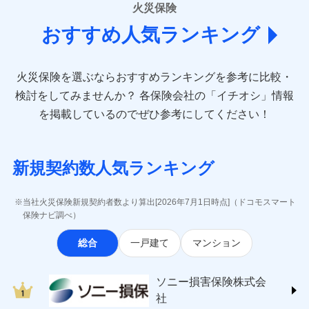
詳細を見る
■損害保険
となります。
当社による個人情報の取扱いについて（プライバシー
火災保険
説明事項
は建物のみ自己負担あり）
キャッシュレス・リペアサービス
損害防止費用
月払い
あいおいニッセイ同和損害保険株式会社
募集文書番号
ポリシー）
※2水道管修理費用の取扱いはなし
気象災害アラート
ドコモスマート保険ナビ編集部の評価
残存物取片づけ費用
付帯される費用保
おすすめ人気ランキング
(https://www.aioinissaydowa.co.jp/)
クレジットカード
※3
※3一括払・年払のみ、コンビニ・ペ
見積もりや保険会社とのご契約に先立ち、当社が提供する
険金
失火見舞費用
ネット申込
アクサ損害保険株式会社 (https://www.axa-
※2
コンビニ払い
イジー（番号通知方式）
ドコモスマート保険ナビの利用規約と個人情報の取扱いに
払込方法
※保険料は下の場合の築年月で計算し
direct.co.jp/)
水道管修理費用
申込方法
郵送
※3
全国の優良工務店とタッグを組み、「高品質な修理」
口座振替
同意いただく必要があります。詳細について、以下をご確
ています。
火災保険を選ぶならおすすめランキングを参考に比較・
アニコム損害保険株式会社 (https://www.anicom-
地震火災費用
対面
※4
募集文書番号
と「保険金のお支払」をワンセットで提供する火災保
銀行振込
認ください。
新築：2026年1月
備考
sompo.co.jp/)
検討をしてみませんか？
各保険会社の「イチオシ」情報
築5年：2021年1月
険です。補償の選択は自由自在で、お申込みはPC・ス
ドコモスマート保険ナビサービス利用規約
東京海上ダイレクト損害保険株式会社
その他付帯される
始期日
2024/10/01
築10年：2016年1月
ドコモスマート保険ナビ編集部の評価
一括払
マホで24時間受付可能です。住宅トラブル応急サービ
を掲載しているのでぜひ参考にしてください！
修理付帯費用
当社による個人情報の取扱いについて（プライバシー
費用の補償
(https://www.e-design.net/)
築15年：2011年1月
支払方法
年払い
ス「すまいのサポート24」は水まわり、玄関カギの紛
ポリシー）
AIG損害保険株式会社
※1破損・汚損、水ぬれは自己負担額
月払い
失、ハチの巣駆除等の住宅トラブルに対応していま
ソニー損保の新ネット火災保険は、補償の組合せが
インターネット割引
(https://www.aig.co.jp/sonpo)
5万円 建物が築15年以上または建築
クレジットカード
す。さらに大切な住まいを守るための各種サポート機
自由だから、必要な補償に絞って選べます。
新規契約数人気ランキング
年不明の場合、風災・雹（ひょう）
ＳＢＩ損害保険株式会社
適用される割引
指定工務店割引
コンビニ払い
※3
ドコモスマート保険ナビ編集部の評価
ネット申込
払込方法
災・雪災の自己負担額は5万円
能をご用意。住まいをメンテナンスする際の無料の
(https://www.sbisonpo.co.jp/)
しかも、「地震上乗せ特約（全半損時のみ）」で、
建築年割引
口座振替
申込方法
※2失火見舞費用の取扱いはなし
郵送
「リフォーム相談サービス」、「長期優良住宅の維持
ジェイアイ傷害火災保険株式会社
地震の被害にも最大100％で備えられます。
当社火災保険新規契約者数より算出[2026年7月1日時点]（ドコモスマート
銀行振込
※3水道管修理費用の取扱いはなし
対面
登記物件の火災保険をお申込みの方におすすめ！登記
保全サポートサービス」をご提供しています。
(https://www.jihoken.co.jp/)
その他条件
指定工務店特約
保険ナビ調べ）
※5
説明事項
（破損・汚損等危険補償特約で補償対
情報の自動照合によるリアルタイム契約を実現！書類
ソニー損害保険株式会社
象となる場合があります。）
一括払
始期日
2026/08/01
総合
一戸建て
マンション
の提出と保険会社審査にお時間をいただきません！
(https://www.sonysonpo.co.jp/)
※4地震火災費用の取扱いはなし
すまいのサポート24
支払方法
年払い
※5火災・風災等の事故により建物に
損害保険ジャパン株式会社 (https://www.sompo-
リフォーム相談サービス
月払い
付帯サービス
※1盗難、水濡れ、騒擾（じょう）、
損害が生じたとき、日新火災がご案内
japan.co.jp/)
ソニー損害保険株式会社で
長期優良住宅の維持保全サポートサー
ソニー損害保険株式会
外部からの落下・飛来・衝突は自動付
する修理業者（指定工務店）が建物の
ＳＯＭＰＯダイレクト損害保険株式会社
日新火災海上保険株式会社で
ビス
お見積もり
帯です。
修理を行います。
ネット申込
社
(https://www.sompo-direct.co.jp/)
お見積もり
※2水まわりトラブル、カギ開け対