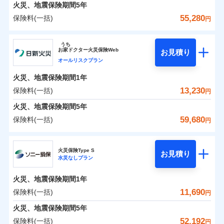
火災 1年
地震 1年
火災、地震保険期間
5年
55,280
保険料(一括)
円
0
4,986
3,300
建物
円
円
円
ジェイアイ傷害火災保険株式会社
うち
お
家
ドクター火災保険Web
お見積り
0
4,141
990
ジェイアイ傷害火災保険株式会社のおすすめポイ
家財
円
円
円
オールリスクプラン
ント
火災、地震保険期間
1年
保険料（一括）内訳
13,230
保険料(一括)
01
POINT
円
火災、地震保険期間
5年
火災 1年
地震 1年
59,680
保険料(一括)
円
イチオシ
02
POINT
日新火災海上保険株式会社
0
4,450
3,300
建物
円
円
円
ソニー損保の新ネット火災保険は、補償の組合せが自
火災保険Type S
お見積り
水災なしプラン
日新火災海上保険株式会社のおすすめポイント
由だから、必要な補償に絞って選べます。
0
3,210
990
家財
円
円
円
しかも「地震上乗せ特約（全半損時のみ）」で、地震
火災、地震保険期間
1年
保険料（一括）内訳
01
POINT
の被害にも火災保険の保険金額に対して最大100％で備
11,690
保険料(一括)
円
えられます（一部損は対象外）。
火災 1年
地震 1年
火災、地震保険期間
5年
52,192
保険料(一括)
円