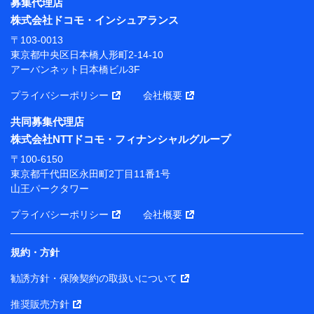
東京都中央区日本橋人形町2-14-10 アーバンネット日
募集代理店
本橋ビル 3F
株式会社ドコモ・インシュアランス
株式会社ドコモ・インシュアランス 代表取締役社
〒103-0013
長 吉村 忠義
東京都中央区日本橋人形町2-14-10
アーバンネット日本橋ビル3F
※ 当社および株式会社NTTドコモは、お客さまの情報
を利用させていただくにあたっては、「NTTドコモ パー
プライバシーポリシー
会社概要
ソナルデータ憲章」に定める行動原則を順守します 。
※ パーソナルデータダッシュボードの「第三者提供の
共同募集代理店
管理」の設定状態にかかわらず、共同利用する場合があ
株式会社NTTドコモ・フィナンシャルグループ
ります。
〒100-6150
※ dポイントクラブ会員ではないお客さま（2019年12
東京都千代田区永田町2丁目11番1号
月11日以降、一度もdポイントクラブ会員であったこと
山王パークタワー
がないお客さまに限る）に関する、2019年12月10日以
前に取得した個人データは、こちら の利用目的の範囲内
プライバシーポリシー
会社概要
に限って共同利用します。
規約・方針
当社は株式会社NTTドコモ・フィナンシャルグループ
との間で、以下のとおり個人データを共同利用しま
勧誘方針・保険契約の取扱いについて
す。
推奨販売方針
【共同して利用される利用データの項目】