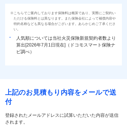
（地震保険を除きます。）
当社火災保険新規契約者数より算出[
年
月]（ドコモスマート保険
インターネット割引
対面
ナビ調べ）
減らしたコストをお客さまに還元
水災
盗難
水災
盗難
火災 1年
地震 1年
こちらでご案内しております保険料は概算であり、実際にご契約い
水濡れ
水濡れ
免責金額（自己負
水まわりサービス（24時間サポー
免責金額（自己負
自分に必要な補償を選べる、だから保険料にムダが
始期日
2025/10/01
※1
免責金額なし
免責金額なし
ただける保険料とは異なります。また保険会社によって補償内容や
※1
※2
騒擾（じょう）
騒擾（じょう）
担額）
ト）
担額）
ない！
外部からの落下・
破損・汚損
外部からの落下・
特約名称なども異なる場合がございます。あらかじめご了承くださ
破損・汚損
イチオシ
02
POINT
0
6,500
3,300
建物
円
円
円
カギあけサービス（24時間サポー
飛来・衝突
飛来・衝突
い。
※1水災料率は最低リスク区分を適用
地震保険もセットOK！
付帯サービス
ト）
臨時費用
臨時費用
説明事項
※2雑危険（盗難を除く）および破汚
まさかのときも安心！全国の優良工務店とタッグを
人気順については当社
新規契約者数より
「iehoいえほ」（補償選択型住宅用火災保険）
キャッシュレス・リペアサービス
損害防止費用
損において、自己負担額5万円
損害防止費用
0
2,070
990
家財
円
組み、「高品質な修理」と「保険金のお支払」をワ
円
円
算出[
年
月
日現在]（ドコモスマート保険ナ
ランキングをもっと見る
気象災害アラート
残存物取片づけ費用
残存物取片づけ費用
付帯される費用の
付帯される費用保
ンセットで提供する火災保険です。
ビ調べ）
補償
募集文書番号
険金
失火見舞費用
失火見舞費用
※3
補償の範囲
？
03
POINT
お客さまのニーズから補償を考え、設計することで
※保険料は下の場合の築年月で計算し
水道管修理費用
水道管修理費用
※4
ています。
合理的な保険料を実現することができます。さらに
地震火災費用
地震火災費用
※5
新築：2026年1月
上半期
新規契約数ランキング
上半期
新規契約数ランキング
備考
各種割引が充実！
築5年：2021年1月
火災
風災・雹（ひょ
適用される割引
建築年割引
その他付帯される
大切な住まいを守るための各種サポート機能をご用
築10年：2016年1月
イチオシ
落雷
う）災、雪災
02
修理付帯費用
POINT
当社火災保険新規契約者数より算出[
年
月]（ドコモスマート保険
費用の補償
当社火災保険新規契約者数より算出[
年
月]（ドコモスマート保険
築15年：2011年1月
補償内容
破裂・爆発
意、住宅トラブル応急サービス「すまいのサポート
上記のお見積もり内容をメールで送
ナビ調べ）
ナビ調べ）
ドコモスマート保険ナビ編集部の評価
付帯サービス
住まいの緊急かけつけサービス
24」、住まいをメンテナンスする際の無料の「リフ
火災、自然災害、盗難などトータルでカバーし、大
インターネット割引
クレジットカード
水災
盗難
付
ォーム相談サービス」、「長期優良住宅の維持保全
切な住まいをお守りします！
水濡れ
免責金額（自己負
適用される割引
指定工務店割引
クレジットカード
コンビニ払い
※4
※1
ソニー損保の新ネット火災保険は、補償の組合せが
免責金額なし
サポートサービス」をご提供します。
※1
騒擾（じょう）
払込方法
水まわりトラブル、カギ開け対応など「住まいのア
担額）
建築年割引
コンビニ払い
口座振替
外部からの落下・
破損・汚損
自由だから、必要な補償に絞って選べます。
登録されたメールアドレスに試算いただいた内容が送信
払込方法
お家ドクター火災保険Web（すまいの保険）のお見
シスタンスサービス」が無料付帯
飛来・衝突
口座振替
銀行振込
しかも、「地震上乗せ特約（全半損時のみ）」で、
されます。
積もり・お申込みはネットで完結！
臨時費用
その他条件
指定工務店特約
補償の対象やお客さまの状況に応じたさまざまな割
※6
銀行振込