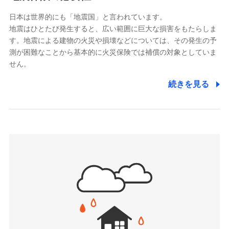
ドコモスマート保険ナビサービス利用規約
能をご用意。住まいをメンテナンスする際の無料の
（https://www.msa-life.co.jp/）
日本は世界的にも「地震国」と言われています。
メットライフ生命株式会社
当社による個人情報の取扱いについて（プライバシー
「リフォーム相談サービス」、「長期優良住宅の維持
地震はひとたび発生すると、広い範囲に巨大な損害をもたらしま
(https://www.metlife.co.jp/)
ポリシー）
保全サポートサービス」をご提供しています。
す。地震による建物の火災や損壊などについては、その発生の予
メディケア生命保険株式会社
測が困難なことから基本的に火災保険では補償の対象としていま
（https://www.medicarelife.com/）
せん。
■少額短期保険
続きを見る
株式会社アシロ少額短期保険
日新火災海上保険株式会社で
(https://kailash.co.jp/)
お見積もり
SBIいきいき少額短期保険会社 (https://www.i-
sedai.com/)
見積もりや保険会社とのご契約に先立ち、当社が提供する
SBIペット少額短期保険株式会社
ドコモスマート保険ナビの利用規約と個人情報の取扱いに
(https://www.sbipet-ssi.co.jp/)
同意いただく必要があります。詳細について、以下をご確
SBIリスタ少額短期保険会社
認ください。
(https://www.jishin.co.jp/)
スマートプラス少額短期保険株式会社
ドコモスマート保険ナビサービス利用規約
（https://www.smartplus-insurance.com/）
当社による個人情報の取扱いについて（プライバシー
チューリッヒ少額短期保険株式会社
ポリシー）
(https://www.zurichssi.co.jp/)
Tokio Marine X少額短期保険株式会社