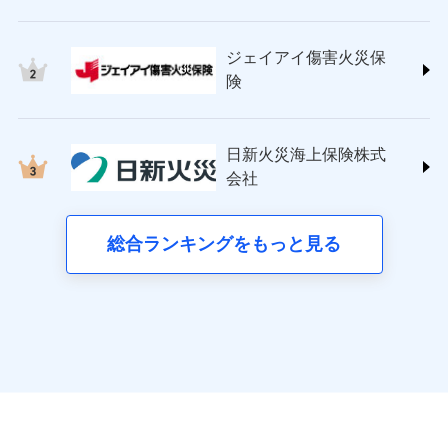
申込方法
郵送
チューリッヒ保険会社 (https://www.zurich.co.jp/)
ジェイアイ傷害火災保険株式会社で
応、ガラス破損の場合に60分までの
クレジットカード
募集文書番号
対面
見積もりや保険会社とのご契約に先立ち、当社が提供する
東京海上日動火災保険株式会社
簡易作業無料でご提供いたします。弊
お見積もり
コンビニ払い
見積もりや保険会社とのご契約に先立ち、当社が提供する
ドコモスマート保険ナビの利用規約と個人情報の取扱いに
払込方法
社提携業者にて24時間365日受付。受
ジェイアイ傷害火災保
(https://www.tokiomarine-nichido.co.jp/)
説明事項
口座振替
始期日
ドコモスマート保険ナビの利用規約と個人情報の取扱いに
2026/01/01
同意いただく必要があります。詳細について、以下をご確
付後、専門業者が対応に向かいます。
日新火災海上保険株式会社
険
ジェイアイ傷害火災保険株式会社の
銀行振込
ガラス破損の対応時間は9時～20時と
同意いただく必要があります。詳細について、以下をご確
認ください。
(https://www.nisshinfire.co.jp/)
詳細を見る
なります。
認ください。
※1損害割合が30%未満の場合は定率
ペット＆ファミリー損害保険株式会社
ドコモスマート保険ナビサービス利用規約
※3クレジットカード会社の分割払い
一括払
払、水災料率は最も水災リスクが低い
ドコモスマート保険ナビサービス利用規約
(https://www.petfamilyins.co.jp/)
当社による個人情報の取扱いについて（プライバシー
が可能なことがあります。詳しくは各
日新火災海上保険株式
水災等地を適用
支払方法
年払い
見積もりや保険会社とのご契約に先立ち、当社が提供する
ドコモスマート保険ナビ編集部の評価
説明事項
三井住友海上火災保険株式会社 (https://www.ms-
当社による個人情報の取扱いについて（プライバシー
クレジットカード会社にご確認くださ
ポリシー）
※2水道管修理費用の取扱いはなし
会社
ドコモスマート保険ナビの利用規約と個人情報の取扱いに
月払い
い。
ins.com/)
ポリシー）
※3一括払・年払のみ、コンビニ・ペ
同意いただく必要があります。詳細について、以下をご確
三井ダイレクト損害保険株式会社
イジー（番号通知方式）
全国の優良工務店とタッグを組み、「高品質な修理」
認ください。
ネット申込
募集文書番号
(https://www.mitsui-direct.co.jp/)
と「保険金のお支払」をワンセットで提供する火災保
総合ランキングをもっと見る
申込方法
郵送
ドコモスマート保険ナビサービス利用規約
募集文書番号
険です。補償の選択は自由自在で、お申込みはPC・ス
対面
当社による個人情報の取扱いについて（プライバシー
■生命保険
マホで24時間受付可能です。住宅トラブル応急サービ
ポリシー）
アクサ生命保険株式会社
ス「すまいのサポート24」は水まわり、玄関カギの紛
始期日
2024/10/01
（https://www.axa.co.jp/）
失、ハチの巣駆除等の住宅トラブルに対応していま
SBI生命保険株式会社（https://www.sbilife.co.jp/）
す。さらに大切な住まいを守るための各種サポート機
※1損害割合が30%未満の場合は定率
FWD生命保険株式会社
ドコモスマート保険ナビ編集部の評価
払、水災料率は最低リスク区分を適用
能をご用意。住まいをメンテナンスする際の無料の
（https://www.fwdlife.co.jp/）
ドコモスマート保険ナビ編集部の評価
※2失火見舞費用の取扱いはなし
「リフォーム相談サービス」、「長期優良住宅の維持
ソニー生命保険株式会社
※3水道管修理費用の取扱いはなし
チューリッヒのネット火災保険は
ダイレクト型でネッ
保全サポートサービス」をご提供しています。
（https://www.sonylife.co.jp）
説明事項
※4地震火災費用の取扱いはなし
登記物件の火災保険をお申込みの方におすすめ！登記
ト完結のお手続き・リーズナブルな保険料
に加え、
火