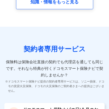
知識・情報をもっと見る
8.取引先個人情報
取引先としての選定業務、営業情報の提供業務、契約締結手
続き業務、取引管理業務、およびこれらに準ずる業務の遂行
のため
9.お問い合わせ情報
各種お問い合わせに対応するため
契約者専用サービス
10.受託業務の 個人情報
受託業務の遂行およびこれらに準ずる業務の遂行のため
保険料は保険会社直接の契約でも代理店を通しても同じ
です。
それなら特典が付くドコモスマート保険ナビで契
11.マイカー通勤管理クラウド並びに法人向けASPサー
ビスに関してのお問い合わせ情報
約しませんか？
各種お問い合わせに対応するため
ドコモスマート保険ナビ提供の契約者専用サービスは、ソニー損保、ドコ
当社のサービスに関する情報提供や、皆様に有用なお知らせ
モの賃貸火災保険、ドコモの火災保険のご契約者さまへの提供はございま
をお送りするため
せん。
アンケートの送付のため
当社のサービスや媒体の運営改善に必要なデータを解析し、
分析するため
当社の対応品質向上やお問い合わせ内容の正確な把握のため