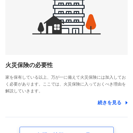
4.家族・友達紹介にて取得した個人情報
被紹介者への連絡、及び当社と取引のあるもしくは委託を受
けている保険会社・提携会社の保険その他に関する情報を提
供し、金融商品等の契約を勧奨するため
アンケートやキャンペーン等の実施のため
上記に係る連絡・手続き・管理等付帯業務を行うため
5.通話録音にて取得する情報
電話対応の品質向上およびお問合せ内容の正確な把握のため
火災保険の必要性
家を保有している以上、万が一に備えて火災保険には加入してお
6.採用応募者の個人情報
く必要があります。ここでは、火災保険に入っておくべき理由を
採用選考および入社手続を実施するため
解説していきます。
7.社員（従業者）の個人情報
続きを見る
人事･勤怠･健康・労務等の管理、給与支給、福利厚生・採用
退職関連処理等の各種手続きのため、当社と従業員または従
業員同士の連絡のため