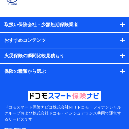
当社又は株式会社NTTドコモと取引のあるもしくは委託を受
けている保険会社・提携会社の保険その他に関する情報を提
供するため、また維持管理等の委託業務遂行のため、またそ
れらに付帯、関連する当社、株式会社NTTドコモおよび提携
会社のサービスを案内、提供するため
取扱い保険会社・少額短期保険業者
（各サービスで取得したサービス利用履歴、ウェブサイトの
閲覧履歴、購買履歴、ご契約内容等のパーソナルデータを分
おすすめコンテンツ
析して、お客さまの趣味・嗜好・傾向に応じたサービス・商
品等に関するご提案や広告の配信等を行うことがありま
す。）
火災保険の瞬間比較見積もり
各種セミナーの開催のため
コンサルティングサービスの実施のため
アンケートやキャンペーン等の実施のため
保険の種類から選ぶ
上記に係る案内・手続き・管理等付帯業務を行うため
【当該個人データの管理について責任を有する者の名
称・住所・代表者名】
当該個人データを取り扱う各共同利用者（詳細は次のと
おり）
ドコモスマート保険ナビは
株式会社NTTドコモ・フィナンシャル
東京都千代田区永田町2丁目11番1号 山王パークタワー
グループおよび
株式会社ドコモ・インシュアランス共同で
運営す
株式会社NTTドコモ 代表取締役社長 前田 義晃
るサービスです