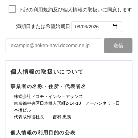
地震の被害にも最大100％で備えられます。
ランキングをもっと見る
ランキングをもっと見る
損害防止費用
引をご用意！
一括払
下記の利用規約及び個人情報の取扱いに同意します
残存物取片づけ費用
付帯される費用保
すまいのサポート24
一括払
支払方法
年払い
補償の範囲
？
03
険金
POINT
失火見舞費用
リフォーム相談サービス
支払方法
年払い
月払い
付帯サービス
水道管修理費用
補償の範囲
長期優良住宅の維持保全サポートサー
※2
？
03
満期日または希望始期日
POINT
月払い
ビス
地震火災費用
ネット申込
上半期
新規契約数ランキング
ソニー損害保険株式会社で
火災
風災・雹（ひょ
ネット申込
申込方法
郵送
落雷
う）災、雪災
お見積もり
クレジットカード
建築年割引
補償内容
火災
補償内容
風災・雹（ひょ
申込方法
破裂・爆発
郵送
対面
適用される割引
当社火災保険新規契約者数より算出[
年
月]（ドコモスマート保険
落雷
コンビニ払い
う）災、雪災
インターネット割引
対面
払込方法
破裂・爆発
ナビ調べ）
口座振替
見積もりや保険会社とのご契約に先立ち、当社が提供する
水災
盗難
始期日
2026/01/01
水濡れ
免責金額（自己負
水まわりサービス（24時間サポー
免責金額（自己負
銀行振込
ドコモスマート保険ナビの利用規約と個人情報の取扱いに
始期日
2025/10/01
※1
免責金額なし
免責金額なし
水災
※1
盗難
騒擾（じょう）
個人情報の取扱いについて
担額）
ト）
担額）
同意いただく必要があります。詳細について、以下をご確
※1損害割合が30%未満の場合は定率
水濡れ
外部からの落下・
破損・汚損
※1
カギあけサービス（24時間サポー
認ください。
騒擾（じょう）
一括払
飛来・衝突
払、水災料率は最も水災リスクが低い
※1雑危険（盗難を除く）および破汚
付帯サービス
説明事項
外部からの落下・
破損・汚損
ト）
臨時費用
事業者の名称・住所・代表者名
臨時費用
水災等地を適用
支払方法
損において、自己負担額5万円
年払い
ドコモスマート保険ナビサービス利用規約
飛来・衝突
※2破損・汚損、物体の落下・飛来等/
キャッシュレス・リペアサービス
損害防止費用
損害防止費用
月払い
株式会社ドコモ・インシュアランス
当社による個人情報の取扱いについて（プライバシー
ランキングをもっと見る
騒擾、水濡れのみ自己負担額5万円
気象災害アラート
残存物取片づけ費用
残存物取片づけ費用
説明事項
付帯される費用の
募集文書番号
付帯される費用保
東京都中央区日本橋人形町2-14-10 アーバンネット日
ポリシー）
（物体の落下・飛来等/騒擾、水濡れ
補償
険金
失火見舞費用
失火見舞費用
ネット申込
※2
本橋ビル
は建物のみ自己負担あり）
※保険料は下の場合の築年月で計算し
水道管修理費用
水道管修理費用
申込方法
※3水道管修理費用の取扱いはなし
郵送
※3
代表取締役社長 吉村 忠義
ています。
※4一括払・年払のみ、コンビニ・ペ
地震火災費用
地震火災費用
対面
※4
新築：2026年1月
上半期
新規契約数ランキング
イジー（番号通知方式）
備考
築5年：2021年1月
個人情報の利用目的の公表
適用される割引
建築年割引
補償内容
その他付帯される
始期日
2024/10/01
築10年：2016年1月