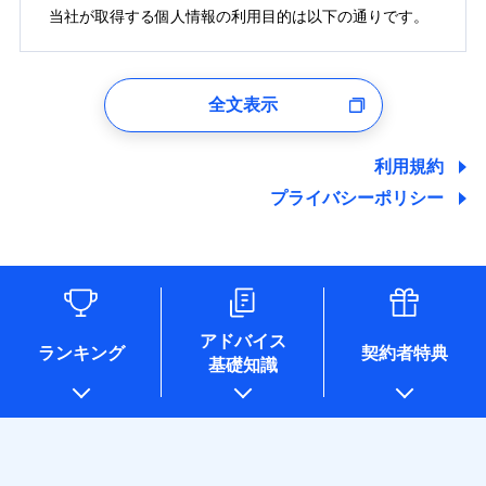
修理付帯費用
募集文書番号
費用の補償
当社火災保険新規契約者数より算出[
当社が取得する個人情報の利用目的は以下の通りです。
年
月]（ドコモスマート保険
築15年：2011年1月
ドコモスマート保険ナビ編集部の評価
補償内容
ナビ調べ）
付帯サービス
住まいの緊急かけつけサービス
※1損害割合が30%未満の場合は定率
免責金額（自己負
インターネット割引
払、水災料率は最低リスク区分を適用
クレジットカード
1.見積請求受付時、資料請求受付時、ユーザー登録受
免責金額なし
ソニー損保の新ネット火災保険は、補償の組合せが
担額）
※2破損・汚損、水ぬれは自己負担額
免責金額（自己負
適用される割引
指定工務店割引
クレジットカード
付時
コンビニ払い
※3
免責金額なし
自由だから、必要な補償に絞って選べます。
全文表示
払込方法
5万円 建物が築15年以上または建築
担額）
建築年割引
コンビニ払い
口座振替
ユーザー登録受付および、管理のため
年不明の場合、風災・雹（ひょう）
払込方法
臨時費用
しかも、「地震上乗せ特約（全半損時のみ）」で、
口座振替
郵便、電話、およびＥメール等により、当社と取引のあるも
銀行振込
災・雪災の自己負担額は5万円
臨時費用
損害防止費用
地震の被害にも最大100％で備えられます。
ドコモスマート保険ナビ編集部の評価
しくは委託を受けている保険会社・提携会社の保険その他に
その他条件
指定工務店特約
※5
利用規約
※3失火見舞費用の取扱いはなし
銀行振込
ランキングをもっと見る
損害防止費用
関する情報を提供し、金融商品等の契約を勧奨するため、ま
残存物取片づけ費用
付帯される費用保
説明事項
※4水道管修理費用の取扱いはなし
一括払
プライバシーポリシー
た維持管理等の委託業務遂行のため、またそれらに付帯、関
険金
（破損・汚損等危険補償特約で補償対
残存物取片づけ費用
失火見舞費用
付帯される費用保
すまいのサポート24
一括払
登記物件の火災保険をお申込みの方におすすめ！登記
支払方法
年払い
連する当社および提携会社のサービスを案内、提供するため
象となる場合があります。）
険金
失火見舞費用
水道管修理費用
リフォーム相談サービス
支払方法
年払い
情報の自動照合によるリアルタイム契約を実現！書類
月払い
（なお、当社は複数の保険会社と取引があり、取得した個人
付帯サービス
※5地震火災費用の取扱いはなし
水道管修理費用
地震火災費用
長期優良住宅の維持保全サポートサー
※2
情報を取引のある他の保険会社の商品・サービスをご提案す
月払い
の提出と保険会社審査にお時間をいただきません！
※6火災・風災等の事故により建物に
ソニー損害保険株式会社で
ビス
るために利用させていただくことがあります。）
地震火災費用
損害が生じたとき、日新火災がご案内
ネット申込
お見積もり
各種セミナーの開催のため
保険証券の不発行に関する特約（500
する修理業者（指定工務店）が建物の
ネット申込
申込方法
郵送
適用される割引
コンサルティングサービスの実施のため
円）
クレジットカード
修理を行います。
建築年割引
アドバイス
補償内容
申込方法
郵送
対面
適用される割引
アンケートやキャンペーン等の実施のため
ランキング
契約者特典
コンビニ払い
インターネット割引
基礎知識
見積もりや保険会社とのご契約に先立ち、当社が提供する
対面
上記に係る案内・手続き・管理等付帯業務を行うため
払込方法
その他条件
住まいのアシスタンスサービス
※2
募集文書番号
口座振替
ドコモスマート保険ナビの利用規約と個人情報の取扱いに
始期日
2026/01/01
* 当社が委託を受けている保険会社の情報は、保険会社
ジェイアイ傷害火災保険株式会社で
水まわりサービス（24時間サポー
免責金額（自己負
銀行振込
同意いただく必要があります。詳細について、以下をご確
始期日
2025/10/01
お見積もり
のホームページに掲載しておりますので、ご確認くださ
免責金額なし
WEB見積もり+メールアドレス登録後
ト）
担額）
認ください。
※1破損・汚損、物体の落下・飛来等/
い。
から4営業日+1日以降、お客さまが決
カギあけサービス（24時間サポー
備考
一括払
騒擾、水濡れのみ自己負担額5万円
ジェイアイ傷害火災保険株式会社の
説明事項
※1水災料率は最低リスク区分を適用
ドコモスマート保険ナビサービス利用規約
済した時点で保険のお申し込みと完了
付帯サービス
ト）
臨時費用
（物体の落下・飛来等/騒擾、水濡れ
支払方法
年払い