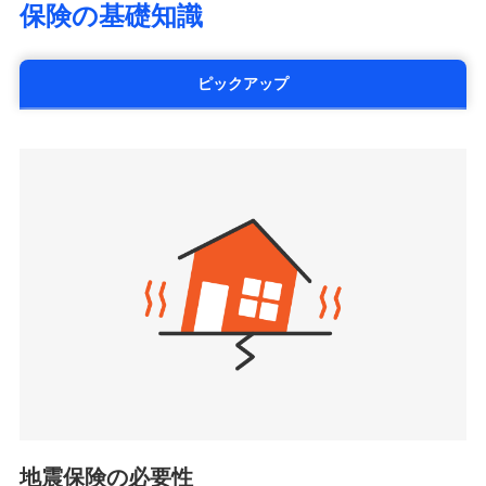
SOMPOひまわり生命保険株式会社
保険の基礎知識
※5火災・風災等の事故により建物に
情報の自動照合によるリアルタイム契約を実現！書類
災に対する補償に加え、すべてのプランに盗難等がつ
（https://www.himawari-life.co.jp/）
損害が生じたとき、日新火災がご案内
の提出と保険会社審査にお時間をいただきません！
いており、
社会問題などを考慮された幅広い補償が特
する修理業者（指定工務店）が建物の
第一ネオ生命保険株式会社
修理を行います。
長です。
失火見舞金など付帯される費用保険金も多
（https://neofirst.co.jp/）
ピックアップ
く、ダイレクトでありながら充実した補償が魅力で
大樹生命保険株式会社（https://www.taiju-
日新火災海上保険株式会社で
募集文書番号
life.co.jp）
お見積もり
す。
太陽生命保険株式会社（https://www.taiyo-
ジェイアイ傷害火災保険株式会社で
seimei.co.jp）
見積もりや保険会社とのご契約に先立ち、当社が提供する
お見積もり
チューリッヒ生命保険株式会社
ドコモスマート保険ナビの利用規約と個人情報の取扱いに
（https://www.zurichlife.co.jp/）
同意いただく必要があります。詳細について、以下をご確
ジェイアイ傷害火災保険株式会社の
東京海上日動あんしん生命保険株式会社
チューリッヒ保険会社で
認ください。
詳細を見る
ドコモスマート保険ナビ編集部の評価
（https://www.tmn-anshin.co.jp/）
お見積もり
ドコモスマート保険ナビサービス利用規約
なないろ生命保険株式会社
（https://www.nanairolife.co.jp/）
当社による個人情報の取扱いについて（プライバシー
チューリッヒ保険会社の
全国の優良工務店とタッグを組み、「高品質な修理」
見積もりや保険会社とのご契約に先立ち、当社が提供する
ポリシー）
日本生命保険相互会社
詳細を見る
ドコモスマート保険ナビの利用規約と個人情報の取扱いに
と「保険金のお支払」をワンセットで提供する火災保
（https://www.nissay.co.jp）
同意いただく必要があります。詳細について、以下をご確
険です。補償の選択は自由自在で、お申込みはPC・ス
はなさく生命保険株式会社
認ください。
マホで24時間受付可能です。住宅トラブル応急サービ
見積もりや保険会社とのご契約に先立ち、当社が提供する
（https://www.life8739.co.jp/）
ドコモスマート保険ナビサービス利用規約
ドコモスマート保険ナビの利用規約と個人情報の取扱いに
ス「すまいのサポート24」は水まわり、玄関カギの紛
マニュライフ生命保険株式会社
同意いただく必要があります。詳細について、以下をご確
当社による個人情報の取扱いについて（プライバシー
失、ハチの巣駆除等の住宅トラブルに対応していま
（https://www.manulife.co.jp/）
地震保険の必要性
認ください。
ポリシー）
す。さらに大切な住まいを守るための各種サポート機
三井住友海上あいおい生命保険株式会社