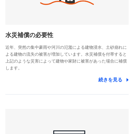
(https://www.tokiomarine-x.co.jp/)
ペットメディカルサポート株式会社
(https://pshoken.co.jp/)
リトルファミリー少額短期保険株式会社
(https://www.littlefamily-ssi.com/)
水災補償の必要性
2.共同募集を行う代理店から受領する個人情報
近年、突然の集中豪雨や河川の氾濫による建物浸水、土砂崩れに
よる建物の流失の被害が増加しています。水災補償を付帯すると
郵便、電話、およびＥメール等により、当社と取引のあるも
しくは委託を受けている保険会社・提携会社の保険その他に
上記のような災害によって建物や家財に被害があった場合に補償
関する情報を提供し、金融商品等の契約を勧奨するため、ま
します。
た維持管理等の委託業務遂行のため、またそれらに付帯、関
連する当社および提携会社のサービスを案内、提供するため
続きを見る
（なお、当社は複数の保険会社と取引があり、取得した個人
情報を取引のある他の保険会社の商品・サービスをご提案す
るために利用させていただくことがあります。）
上記に係る連絡・手続き・管理等付帯業務を行うため
3.セミナー募集サイトから取得した個人情報
各種セミナーの案内、開催のため
上記に係る連絡・手続き・管理等付帯業務を行うため