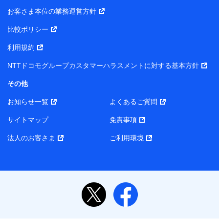
当社または株式会社NTTドコモ・フィナンシャルグルー
お客さま本位の業務運営方針
プがサービス提供等を通じて取得した、以下の情報など
比較ポリシー
の個人データ
基本情報
利用規約
氏名、電話番号、メールアドレス、お客さまの識別子、属
NTTドコモグループカスタマーハラスメントに対する基本方針
性、連絡先、dポイントサービスのご利用に関する情報。例
として、dポイントカード番号、性別、年齢、家族構成、住
その他
所、dポイント残高、dポイント利用履歴などが含まれます。
利用情報
お知らせ一覧
よくあるご質問
当社または株式会社NTTドコモ・フィナンシャルグループが
提供する各種サービスなどのご契約・ご利用などに関する情
サイトマップ
免責事項
報。例として、当社または株式会社NTTドコモ・フィナンシ
ャルグループが提供する各種サービスのご契約状態・ご利用
法人のお客さま
ご利用環境
履歴インターネット利用時の行動に関する情報、アプリケー
ション利用時の行動に関する情報、購入されたサービスや商
品の名称・購入場所・決済に関する情報、アンケートの回答
に関する情報などが含まれます。
保険関連サービス情報
当社または株式会社NTTドコモ・フィナンシャルグループが
提供する保険関連サービスに関して取得し、又は保有する情
報。例として、見積請求受付時、資料請求受付時又はユーザ
ー登録受付時に提供いただいた情報（氏名、住所、生年月