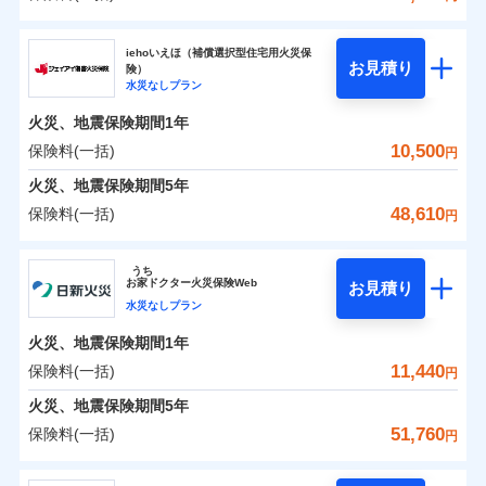
補償の範囲
？
0
03
4,950
3,300
POINT
建物
円
円
円
ソニー損害保険株式会社
イチオシ
02
POINT
iehoいえほ（補償選択型住宅用火災保
お見積り
険）
0
3,990
990
ソニー損害保険株式会社のおすすめポイント
家財
お客様ご自身により、ウェブサイトでお手続きを完
円
円
円
水災なしプラン
火災
風災・雹（ひょ
了された場合、10％のインターネット割引が適用！
落雷
う）災、雪災
火災、地震保険期間
1年
保険料（一括）内訳
01
破裂・爆発
POINT
（地震保険を除きます。）
10,500
保険料(一括)
円
減らしたコストをお客さまに還元
水災
盗難
火災 1年
地震 1年
火災、地震保険期間
5年
水濡れ
自分に必要な補償を選べる、だから保険料にムダが
※1
騒擾（じょう）
48,610
保険料(一括)
円
ない！
外部からの落下・
破損・汚損
イチオシ
02
POINT
0
4,150
3,300
建物
円
円
円
飛来・衝突
ジェイアイ傷害火災保険株式会社
地震保険もセットOK！
うち
まさかのときも安心！全国の優良工務店とタッグを
「iehoいえほ」（補償選択型住宅用火災保険）
お
家
ドクター火災保険Web
お見積り
0
3,250
990
ジェイアイ傷害火災保険株式会社のおすすめポイ
家財
円
組み、「高品質な修理」と「保険金のお支払」をワ
円
円
水災なしプラン
ント
ンセットで提供する火災保険です。
火災、地震保険期間
1年
補償の範囲
？
03
POINT
お客さまのニーズから補償を考え、設計することで
保険料（一括）内訳
11,440
保険料(一括)
01
POINT
円
合理的な保険料を実現することができます。さらに
火災、地震保険期間
5年
上半期
新規契約数ランキング
各種割引が充実！
火災 1年
地震 1年
51,760
保険料(一括)
火災
風災・雹（ひょ
円
大切な住まいを守るための各種サポート機能をご用
イチオシ
落雷
う）災、雪災
02
POINT
当社火災保険新規契約者数より算出[
年
月]（ドコモスマート保険
破裂・爆発
意、住宅トラブル応急サービス「すまいのサポート
日新火災海上保険株式会社
0
3,900
3,300
ナビ調べ）
建物