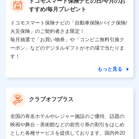
ドコモスマート保険ナビの日/今月のお
個人情報保護管理者の職名、連絡先
すすめ/毎月プレゼント
株式会社ドコモ・インシュアランス 営業部長
〒103-0013 東京都中央区日本橋人形町2-14-10 アー
ドコモスマート保険ナビの「自動車保険/バイク保険/
バンネット日本橋ビル 3F
火災保険」のご契約者さま限定！
株式会社ドコモ・インシュアランス
毎月抽選で「お買い物券」や「コンビニ無料引換ク
ーポン」などのデジタルギフトがその場で当たりま
個人情報の第三者提供について
す！
当社ではご本人の同意がある場合または法令に基づく場
合を除き、第三者に提供いたしません。
もっと見る
業務の委託
当社は利用目的の達成に必要な範囲内において個人情報
クラブオフプラス
の取り扱いの全部または一部を委託する場合がありま
す。
全国の有名ホテルやレジャー施設のご優待、話題の
個人データの共同利用
映画や舞台・美術館などの前売り券の割引をはじめ
とした各種サービスを提供しております。国内外20
当社は株式会社NTTドコモとの間で、以下のとおり個