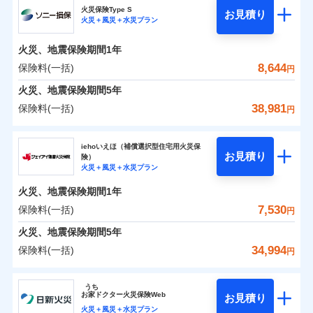
円
円
円
24」、住まいをメンテナンスする際の無料の「リフ
ソニー損保の新ネット火災保険は、補償の組合せが自
火災保険Type S
お見積り
水災
盗難
火災＋風災＋水災プラン
ォーム相談サービス」、「長期優良住宅の維持保全
日新火災海上保険株式会社のおすすめポイント
由だから、必要な補償に絞って選べます。
水濡れ
※1
0
2,310
990
サポートサービス」をご提供します。
家財
騒擾（じょう）
円
円
円
しかも「地震上乗せ特約（全半損時のみ）」で、地震
火災、地震保険期間
1年
保険料（一括）内訳
01
外部からの落下・
破損・汚損
POINT
の被害にも火災保険の保険金額に対して最大100％で備
お家ドクター火災保険Web（すまいの保険）のお見
飛来・衝突
8,644
保険料(一括)
円
えられます（一部損は対象外）。
積もり・お申込みはネットで完結！
火災 1年
地震 1年
火災、地震保険期間
5年
ランキングをもっと見る
38,981
保険料(一括)
円
補償の範囲
補償の範囲
？
0
03
4,270
3,300
？
03
POINT
建物
円
POINT
円
円
ソニー損害保険株式会社
イチオシ
02
POINT
iehoいえほ（補償選択型住宅用火災保
お見積り
険）
0
2,880
990
ソニー損害保険株式会社のおすすめポイント
家財
お客様ご自身により、ウェブサイトでお手続きを完
円
円
円
上半期
新規契約数ランキング
火災＋風災＋水災プラン
火災
風災・雹（ひょ
火災
風災・雹（ひょ
了された場合、10％のインターネット割引が適用！
落雷
う）災、雪災
落雷
う）災、雪災
火災、地震保険期間
1年
保険料（一括）内訳
01
補償内容
破裂・爆発
POINT
破裂・爆発
（地震保険を除きます。）
当社火災保険新規契約者数より算出[
年
月]（ドコモスマート保険
7,530
保険料(一括)
円
ナビ調べ）
減らしたコストをお客さまに還元
水災
盗難
水災
盗難
火災 1年
地震 1年
火災、地震保険期間
5年
水濡れ
水濡れ
免責金額（自己負
自分に必要な補償を選べる、だから保険料にムダが
※1
免責金額なし
※2
騒擾（じょう）
騒擾（じょう）
34,994
保険料(一括)
担額）
円
ない！
外部からの落下・
破損・汚損
外部からの落下・
破損・汚損
イチオシ
02
POINT
0
2,434
3,300
建物
円
円
円
飛来・衝突
飛来・衝突
ジェイアイ傷害火災保険株式会社
地震保険もセットOK！
臨時費用
うち
まさかのときも安心！全国の優良工務店とタッグを
「iehoいえほ」（補償選択型住宅用火災保険）
お
家
ドクター火災保険Web
お見積り
損害防止費用
0
1,920
990
ジェイアイ傷害火災保険株式会社のおすすめポイ
家財
円
組み、「高品質な修理」と「保険金のお支払」をワ
円
円
火災＋風災＋水災プラン
ランキングをもっと見る