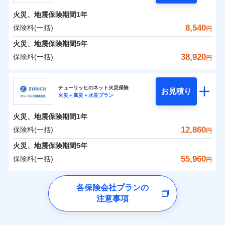
残存物取片づけ費用
付帯される費用の
ント
ンセットで提供する火災保険です。
補償
火災、地震保険期間
1年
失火見舞費用
補償の範囲
？
03
POINT
お客さまのニーズから補償を考え、設計することで
水道管修理費用
保険料（一括）内訳
8,540
保険料(一括)
01
POINT
円
合理的な保険料を実現することができます。さらに
地震火災費用
火災、地震保険期間
5年
上半期
新規契約数ランキング
上半期
新規契約数ランキング
各種割引が充実！
火災 1年
地震 1年
38,920
保険料(一括)
火災
風災・雹（ひょ
円
適用される割引
建築年割引
大切な住まいを守るための各種サポート機能をご用
イチオシ
落雷
う）災、雪災
02
POINT
当社火災保険新規契約者数より算出[
年
月]（ドコモスマート保険
当社火災保険新規契約者数より算出[
年
月]（ドコモスマート保険
補償内容
破裂・爆発
意、住宅トラブル応急サービス「すまいのサポート
日新火災海上保険株式会社
0
1,700
3,300
ナビ調べ）
建物
ナビ調べ）
円
円
円
付帯サービス
住まいの緊急かけつけサービス
24」、住まいをメンテナンスする際の無料の「リフ
ソニー損保の新ネット火災保険は、補償の組合せが自
チューリッヒのネット火災保険
お見積り
水災
盗難
火災＋風災＋水災プラン
ォーム相談サービス」、「長期優良住宅の維持保全
日新火災海上保険株式会社のおすすめポイント
由だから、必要な補償に絞って選べます。
水濡れ
免責金額（自己負
クレジットカード
免責金額なし
0
1,540
990
サポートサービス」をご提供します。
※2
家財
騒擾（じょう）
円
円
円
しかも「地震上乗せ特約（全半損時のみ）」で、地震
担額）
火災、地震保険期間
1年
コンビニ払い
保険料（一括）内訳
01
外部からの落下・
破損・汚損
POINT
払込方法
の被害にも火災保険の保険金額に対して最大100％で備
お家ドクター火災保険Web（すまいの保険）のお見
飛来・衝突
口座振替
12,860
保険料(一括)
円
えられます（一部損は対象外）。
積もり・お申込みはネットで完結！
臨時費用
銀行振込
火災 1年
地震 1年
火災、地震保険期間
5年
ランキングをもっと見る
ランキングをもっと見る
損害防止費用
55,960
保険料(一括)
残存物取片づけ費用
円
付帯される費用保
一括払
補償の範囲
補償の範囲
？
0
03
1,940
3,300
？
03
険金
POINT
建物
円
POINT
円
円
失火見舞費用
支払方法
年払い
チューリッヒ保険会社
イチオシ
02
POINT
水道管修理費用
※3
各保険会社プランの
月払い
地震火災費用
注意事項
0
2,310
990
チューリッヒ保険会社のおすすめポイント
家財
お客様ご自身により、ウェブサイトでお手続きを完
円
円
円
上半期
新規契約数ランキング
火災
風災・雹（ひょ
火災
風災・雹（ひょ
ネット申込
了された場合、10％のインターネット割引が適用！
落雷
う）災、雪災
落雷
う）災、雪災
建築年割引
保険料（一括）内訳
01
補償内容
破裂・爆発
補償内容
申込方法
POINT
破裂・爆発
郵送
適用される割引