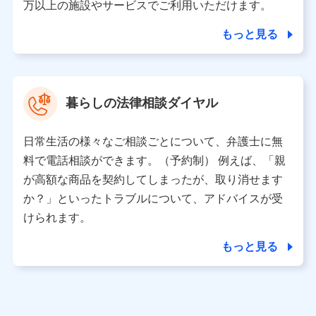
人データを共同利用します。
万以上の施設やサービスでご利用いただけます。
【共同して利用される利用データの項目】
もっと見る
当社又は株式会社NTTドコモがサービス提供等を通じて
取得した、以下の情報などの個人データ
基本情報
氏名、電話番号、メールアドレス、お客さまの識別子、属
暮らしの法律相談ダイヤル
性、連絡先、dポイントサービスのご利用に関する情報。例
として、dポイントカード番号、性別、年齢、家族構成、住
所、dポイント残高、dポイント利用履歴などが含まれます。
日常生活の様々なご相談ごとについて、弁護士に無
利用情報
料で電話相談ができます。（予約制） 例えば、「親
当社又は株式会社NTTドコモが提供する各種サービスなどの
ご契約・ご利用などに関する情報。例として、当社又は株式
が高額な商品を契約してしまったが、取り消せます
会社NTTドコモが提供する各種サービスのご契約状態・ご利
か？」といったトラブルについて、アドバイスが受
用履歴インターネット利用時の行動に関する情報、アプリケ
ーション利用時の行動に関する情報、購入されたサービスや
けられます。
商品の名称・購入場所・決済に関する情報、アンケートの回
答に関する情報などが含まれます。
もっと見る
保険関連サービス情報
当社又は株式会社NTTドコモが提供する保険関連サービスに
関して取得し、又は保有する情報。例として、見積請求受付
時、資料請求受付時又はユーザー登録受付時に提供いただい
た情報（氏名、住所、生年月日、性別、保険契約者と被保険