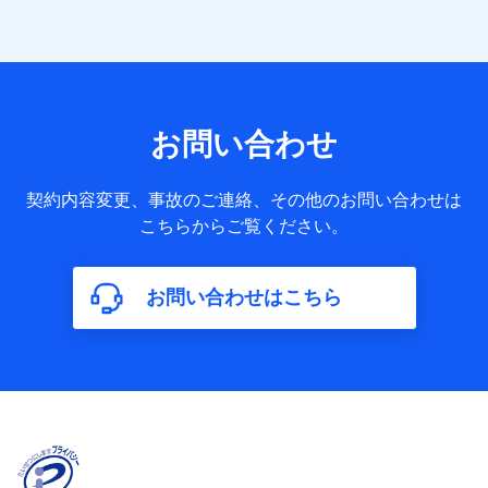
者の関係、保険加入の目的、保険商品の内容、保険料、保険
料のお支払方法、車のメーカーや走行距離などの情報、建物
の構造や築年数などの情報、ペットの種類や年齢など）及び
お客様との応対記録 （お客様に提示した比較見積の試算結
果情報、メールマガジンを提供した際のメール内容や送信履
歴の情報及び保険の更改案内等を提供した際のメール内容や
送信履歴などの情報）が含まれます。
お問い合わせ
保険契約情報
当社又は株式会社NTTドコモが取得し、又は保有する保険契
約に関する情報。例として、保険契約者及び被保険者の氏
契約内容変更、事故のご連絡、その他のお問い合わせは
名、住所、生年月日、性別、保険契約者と被保険者の関係、
こちらからご覧ください。
保険加入の目的、保険商品の内容、保険料、保険料のお支払
方法、車のメーカーや走行距離などの情報、建物の構造や築
年数などの情報、ペットの種類や年齢などの情報などが含ま
お問い合わせはこちら
れます。
【共同して利用する者の範囲】
当社
株式会社NTTドコモ
【利用する者の利用目的】
当社又は株式会社NTTドコモが提供する保険関連サービスに
おけるユーザ登録受付および管理のため