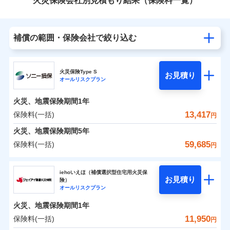
火災保険会社別見積もり結果（保険料一覧）
補償の範囲・保険会社で絞り込む
火災保険Type S
お見積り
オールリスクプラン
火災、地震保険期間
1年
13,417
保険料(一括)
円
火災、地震保険期間
5年
59,685
保険料(一括)
円
ソニー損害保険株式会社
iehoいえほ（補償選択型住宅用火災保
お見積り
険）
ソニー損害保険株式会社のおすすめポイント
オールリスクプラン
火災、地震保険期間
1年
保険料（一括）内訳
01
POINT
11,950
保険料(一括)
円