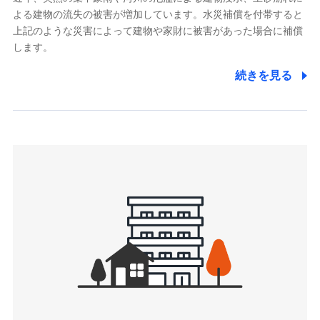
よる建物の流失の被害が増加しています。水災補償を付帯すると
郵便、電話、およびＥメール等により、当社と取引のあるも
しくは委託を受けている保険会社・提携会社の保険その他に
上記のような災害によって建物や家財に被害があった場合に補償
関する情報を提供し、金融商品等の契約を勧奨するため、ま
します。
た維持管理等の委託業務遂行のため、またそれらに付帯、関
連する当社および提携会社のサービスを案内、提供するため
続きを見る
（なお、当社は複数の保険会社と取引があり、取得した個人
情報を取引のある他の保険会社の商品・サービスをご提案す
るために利用させていただくことがあります。）
上記に係る連絡・手続き・管理等付帯業務を行うため
3.セミナー募集サイトから取得した個人情報
各種セミナーの案内、開催のため
上記に係る連絡・手続き・管理等付帯業務を行うため
4.家族・友達紹介にて取得した個人情報
被紹介者への連絡、及び当社と取引のあるもしくは委託を受
けている保険会社・提携会社の保険その他に関する情報を提
供し、金融商品等の契約を勧奨するため
アンケートやキャンペーン等の実施のため
上記に係る連絡・手続き・管理等付帯業務を行うため