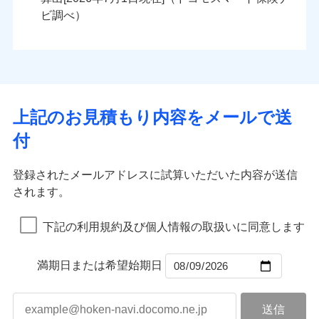
火災
風災・雹（ひょ
火災
風災・雹（ひょ
残存物取片づけ費用
付帯される費用の
落雷
う）災、雪災
ンセットで提供する火災保険です。
落雷
う）災、雪災
ビ調べ）
補償
失火見舞費用
破裂・爆発
破裂・爆発
お客さまのニーズから補償を考え、設計することで
水道管修理費用
合理的な保険料を実現することができます。さらに
水災
地震火災費用
盗難
水災
盗難
ランキングをもっと見る
ランキングをもっと見る
水濡れ
水濡れ
各種割引が充実！
※1
騒擾（じょう）
騒擾（じょう）
適用される割引
建築年割引
大切な住まいを守るための各種サポート機能をご用
外部からの落下・
破損・汚損
外部からの落下・
破損・汚損
イチオシ
02
POINT
飛来・衝突
飛来・衝突
意、住宅トラブル応急サービス「すまいのサポート
上記のお見積もり内容をメールで送
付帯サービス
住まいの緊急かけつけサービス
24」、住まいをメンテナンスする際の無料の「リフ
火災、自然災害、盗難などトータルでカバーし、大
付
ォーム相談サービス」、「長期優良住宅の維持保全
切な住まいをお守りします！
クレジットカード
サポートサービス」をご提供します。
水まわりトラブル、カギ開け対応など「住まいのア
コンビニ払い
補償内容
補償内容
登録されたメールアドレスに試算いただいた内容が送信
払込方法
お家ドクター火災保険Web（すまいの保険）のお見
シスタンスサービス」が無料付帯
口座振替
されます。
積もり・お申込みはネットで完結！
補償の対象やお客さまの状況に応じたさまざまな割
銀行振込
上半期
新規契約数ランキング
上半期
新規契約数ランキング
免責金額（自己負
免責金額（自己負
引をご用意！
免責金額なし
免責金額なし
※1
※2
下記の利用規約及び個人情報の取扱いに同意します
担額）
担額）
一括払
補償の範囲
？
03
POINT
当社火災保険新規契約者数より算出[
年
月]（ドコモスマート保険
当社火災保険新規契約者数より算出[
年
月]（ドコモスマート保険
支払方法
年払い
ナビ調べ）
臨時費用
ナビ調べ）
臨時費用
補償の範囲
？
03
満期日または希望始期日
POINT
月払い
損害防止費用
損害防止費用
火災
風災・雹（ひょ
残存物取片づけ費用
残存物取片づけ費用
付帯される費用の
付帯される費用保
ネット申込
落雷
う）災、雪災
補償
険金
失火見舞費用
失火見舞費用
※3
火災
風災・雹（ひょ
申込方法
破裂・爆発
郵送