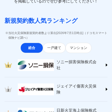
一括払
を掲載しているのでぜひ参考にしてください！
修理付帯費用
象となる場合があります。）
費用の補償
(https://www.e-design.net/)
一括払
説明事項
※1水災料率は最低リスク区分を適用
支払方法
年払い
※5地震火災費用の取扱いはなし
AIG損害保険株式会社
支払方法
年払い
※6火災・風災等の事故により建物に
月払い
ソニー損害保険株式会社で
インターネット割引
(https://www.aig.co.jp/sonpo)
月払い
募集文書番号
損害が生じたとき、日新火災がご案内
新規契約数人気ランキング
お見積もり
ＳＢＩ損害保険株式会社
適用される割引
指定工務店割引
する修理業者（指定工務店）が建物の
ネット申込
(https://www.sbisonpo.co.jp/)
修理を行います。
建築年割引
ネット申込
申込方法
郵送
ジェイアイ傷害火災保険株式会社
申込方法
郵送
当社火災保険新規契約者数より算出[2026年7月1日時点]（ドコモスマート
見積もりや保険会社とのご契約に先立ち、当社が提供する
対面
(https://www.jihoken.co.jp/)
募集文書番号
その他条件
指定工務店特約
保険ナビ調べ）
※5
対面
ドコモスマート保険ナビの利用規約と個人情報の取扱いに
ソニー損害保険株式会社
同意いただく必要があります。詳細について、以下をご確
始期日
2026/08/01
総合
一戸建て
マンション
(https://www.sonysonpo.co.jp/)
すまいのサポート24
認ください。
始期日
2024/10/01
ドコモスマート保険ナビ編集部の評価
損害保険ジャパン株式会社 (https://www.sompo-
リフォーム相談サービス
付帯サービス
ドコモスマート保険ナビサービス利用規約
※1盗難、水濡れ、騒擾（じょう）、
japan.co.jp/)
長期優良住宅の維持保全サポートサー
※1破損・汚損、水ぬれは自己負担額
ソニー損害保険株式会
外部からの落下・飛来・衝突は自動付
当社による個人情報の取扱いについて（プライバシー
ソニー損保の新ネット火災保険は、補償の組合せが
ＳＯＭＰＯダイレクト損害保険株式会社
ビス
5万円 建物が築15年以上または建築
帯です。
社
ポリシー）
自由だから、必要な補償に絞って選べます。
(https://www.sompo-direct.co.jp/)
年不明の場合、風災・雹（ひょう）
ドコモスマート保険ナビ編集部の評価
※2水まわりトラブル、カギ開け対
災・雪災の自己負担額は5万円
チューリッヒ保険会社 (https://www.zurich.co.jp/)
応、ガラス破損の場合に60分までの
クレジットカード
しかも、「地震上乗せ特約（全半損時のみ）」で、
※2失火見舞費用の取扱いはなし
東京海上日動火災保険株式会社
簡易作業無料でご提供いたします。弊
コンビニ払い
地震の被害にも最大100％で備えられます。
全国の優良工務店とタッグを組み、「高品質な修理」
※3水道管修理費用の取扱いはなし
払込方法
社提携業者にて24時間365日受付。受
ジェイアイ傷害火災保
(https://www.tokiomarine-nichido.co.jp/)
説明事項
口座振替
説明事項
（破損・汚損等危険補償特約で補償対
と「保険金のお支払」をワンセットで提供する火災保
付後、専門業者が対応に向かいます。
日新火災海上保険株式会社
険
象となる場合があります。）
銀行振込
ガラス破損の対応時間は9時～20時と
険です。補償の選択は自由自在で、お申込みはPC・ス
(https://www.nisshinfire.co.jp/)
※4地震火災費用の取扱いはなし
なります。
マホで24時間受付可能です。住宅トラブル応急サービ
ペット＆ファミリー損害保険株式会社
※5火災・風災等の事故により建物に
※3クレジットカード会社の分割払い
一括払
ス「すまいのサポート24」は水まわり、玄関カギの紛
(https://www.petfamilyins.co.jp/)
損害が生じたとき、日新火災がご案内
が可能なことがあります。詳しくは各
日新火災海上保険株式
ソニー損害保険株式会社で
支払方法
年払い