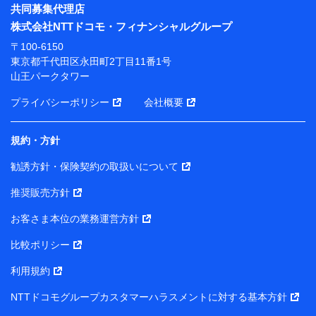
※ パーソナルデータダッシュボードの「第三者提供の
共同募集代理店
管理」の設定状態にかかわらず、共同利用する場合があ
株式会社NTTドコモ・フィナンシャルグループ
ります。
〒100-6150
※ dポイントクラブ会員ではないお客さま（2019年12
東京都千代田区永田町2丁目11番1号
月11日以降、一度もdポイントクラブ会員であったこと
山王パークタワー
がないお客さまに限る）に関する、2019年12月10日以
前に取得した個人データは、こちら の利用目的の範囲内
プライバシーポリシー
会社概要
に限って共同利用します。
規約・方針
当社は株式会社NTTドコモ・フィナンシャルグループ
との間で、以下のとおり個人データを共同利用しま
勧誘方針・保険契約の取扱いについて
す。
推奨販売方針
【共同して利用される利用データの項目】
当社または株式会社NTTドコモ・フィナンシャルグルー
お客さま本位の業務運営方針
プがサービス提供等を通じて取得した、以下の情報など
比較ポリシー
の個人データ
基本情報
利用規約
氏名、電話番号、メールアドレス、お客さまの識別子、属
NTTドコモグループカスタマーハラスメントに対する基本方針
性、連絡先、dポイントサービスのご利用に関する情報。例
として、dポイントカード番号、性別、年齢、家族構成、住