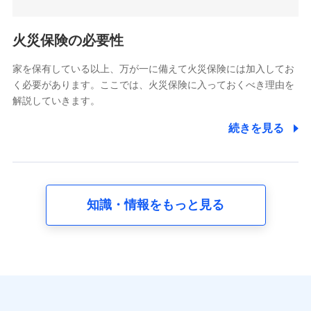
5.通話録音にて取得する情報
電話対応の品質向上およびお問合せ内容の正確な把握のため
火災保険の必要性
家を保有している以上、万が一に備えて火災保険には加入してお
6.採用応募者の個人情報
く必要があります。ここでは、火災保険に入っておくべき理由を
採用選考および入社手続を実施するため
解説していきます。
7.社員（従業者）の個人情報
続きを見る
人事･勤怠･健康・労務等の管理、給与支給、福利厚生・採用
退職関連処理等の各種手続きのため、当社と従業員または従
業員同士の連絡のため
知識・情報をもっと見る
8.取引先個人情報
取引先としての選定業務、営業情報の提供業務、契約締結手
続き業務、取引管理業務、およびこれらに準ずる業務の遂行
のため
9.お問い合わせ情報
各種お問い合わせに対応するため