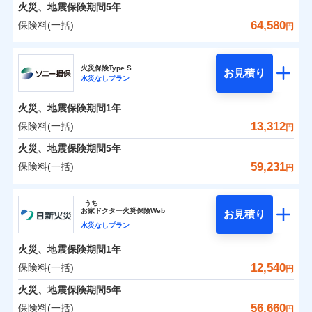
火災 1年
地震 1年
火災、地震保険期間
5年
64,580
保険料(一括)
円
0
6,544
3,300
建物
円
円
円
日新火災海上保険株式会社
火災保険Type S
お見積り
水災なしプラン
0
4,205
990
日新火災海上保険株式会社のおすすめポイント
家財
円
円
円
火災、地震保険期間
1年
保険料（一括）内訳
01
POINT
13,312
保険料(一括)
円
火災 1年
地震 1年
火災、地震保険期間
5年
59,231
保険料(一括)
円
イチオシ
02
POINT
0
5,920
3,300
建物
円
円
円
ソニー損害保険株式会社
うち
ソニー損保の新ネット火災保険は、補償の組合せが自
お
家
ドクター火災保険Web
お見積り
0
4,020
990
ソニー損害保険株式会社のおすすめポイント
家財
円
由だから、必要な補償に絞って選べます。
円
円
水災なしプラン
しかも「地震上乗せ特約（全半損時のみ）」で、地震
火災、地震保険期間
1年
保険料（一括）内訳
01
POINT
の被害にも火災保険の保険金額に対して最大100％で備
12,540
保険料(一括)
円
えられます（一部損は対象外）。
火災 1年
地震 1年
火災、地震保険期間
5年
56,660
保険料(一括)
円