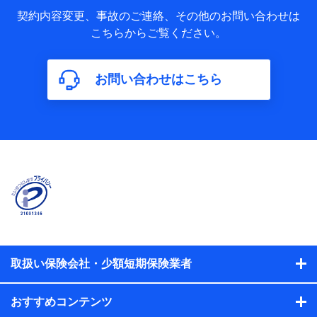
当社又は株式会社NTTドコモが取得し、又は保有する保険契
約に関する情報。例として、保険契約者及び被保険者の氏
契約内容変更、事故のご連絡、その他のお問い合わせは
名、住所、生年月日、性別、保険契約者と被保険者の関係、
こちらからご覧ください。
保険加入の目的、保険商品の内容、保険料、保険料のお支払
方法、車のメーカーや走行距離などの情報、建物の構造や築
年数などの情報、ペットの種類や年齢などの情報などが含ま
お問い合わせはこちら
れます。
【共同して利用する者の範囲】
当社
株式会社NTTドコモ
【利用する者の利用目的】
当社又は株式会社NTTドコモが提供する保険関連サービスに
おけるユーザ登録受付および管理のため
当社又は株式会社NTTドコモと取引のあるもしくは委託を受
けている保険会社・提携会社の保険その他に関する情報を提
供するため、また維持管理等の委託業務遂行のため、またそ
れらに付帯、関連する当社、株式会社NTTドコモおよび提携
会社のサービスを案内、提供するため
取扱い保険会社・少額短期保険業者
（各サービスで取得したサービス利用履歴、ウェブサイトの
閲覧履歴、購買履歴、ご契約内容等のパーソナルデータを分
おすすめコンテンツ
析して、お客さまの趣味・嗜好・傾向に応じたサービス・商
品等に関するご提案や広告の配信等を行うことがありま