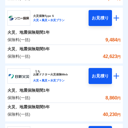
イチオシ
02
POINT
補償の範囲
？
0
03
5,708
3,300
POINT
建物
円
円
円
日新火災海上保険株式会社
まさかのときも安心！全国の優良工務店とタッグを
火災保険Type S
お見積り
火災＋風災＋水災プラン
0
3,314
990
日新火災海上保険株式会社のおすすめポイント
家財
円
組み、「高品質な修理」と「保険金のお支払」をワ
円
円
火災
風災・雹（ひょ
落雷
う）災、雪災
ンセットで提供する火災保険です。
火災、地震保険期間
1年
保険料（一括）内訳
01
破裂・爆発
POINT
お客さまのニーズから補償を考え、設計することで
9,484
保険料(一括)
円
合理的な保険料を実現することができます。さらに
水災
盗難
火災 1年
地震 1年
火災、地震保険期間
5年
水濡れ
各種割引が充実！
※1
騒擾（じょう）
42,623
保険料(一括)
円
大切な住まいを守るための各種サポート機能をご用
外部からの落下・
破損・汚損
イチオシ
02
POINT
0
5,340
3,300
建物
円
円
円
飛来・衝突
意、住宅トラブル応急サービス「すまいのサポート
ソニー損害保険株式会社
うち
24」、住まいをメンテナンスする際の無料の「リフ
ソニー損保の新ネット火災保険は、補償の組合せが自
お
家
ドクター火災保険Web
お見積り
0
ォーム相談サービス」、「長期優良住宅の維持保全
2,910
990
ソニー損害保険株式会社のおすすめポイント
家財
円
由だから、必要な補償に絞って選べます。
円
円
火災＋風災＋水災プラン
サポートサービス」をご提供します。
しかも「地震上乗せ特約（全半損時のみ）」で、地震
火災、地震保険期間
1年
保険料（一括）内訳
01
POINT
の被害にも火災保険の保険金額に対して最大100％で備
お家ドクター火災保険Web（すまいの保険）のお見
8,860
保険料(一括)
円
えられます（一部損は対象外）。
積もり・お申込みはネットで完結！
火災 1年
地震 1年
火災、地震保険期間
5年
上半期
新規契約数ランキング
40,230
保険料(一括)
円
イチオシ
02
POINT
補償の範囲
補償の範囲
？
0
03
3,210
3,300
？
03
POINT
建物
円
POINT
円
円
当社火災保険新規契約者数より算出[
年
月]（ドコモスマート保険
日新火災海上保険株式会社
ナビ調べ）