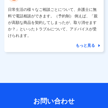
として、dポイントカード番号、性別、年齢、家族構成、住
所、dポイント残高、dポイント利用履歴などが含まれます。
日常生活の様々なご相談ごとについて、弁護士に無
利用情報
料で電話相談ができます。（予約制） 例えば、「親
当社又は株式会社NTTドコモが提供する各種サービスなどの
ご契約・ご利用などに関する情報。例として、当社又は株式
が高額な商品を契約してしまったが、取り消せます
会社NTTドコモが提供する各種サービスのご契約状態・ご利
か？」といったトラブルについて、アドバイスが受
用履歴インターネット利用時の行動に関する情報、アプリケ
ーション利用時の行動に関する情報、購入されたサービスや
けられます。
商品の名称・購入場所・決済に関する情報、アンケートの回
答に関する情報などが含まれます。
もっと見る
保険関連サービス情報
当社又は株式会社NTTドコモが提供する保険関連サービスに
関して取得し、又は保有する情報。例として、見積請求受付
時、資料請求受付時又はユーザー登録受付時に提供いただい
た情報（氏名、住所、生年月日、性別、保険契約者と被保険
者の関係、保険加入の目的、保険商品の内容、保険料、保険
料のお支払方法、車のメーカーや走行距離などの情報、建物
の構造や築年数などの情報、ペットの種類や年齢など）及び
お客様との応対記録 （お客様に提示した比較見積の試算結
果情報、メールマガジンを提供した際のメール内容や送信履
歴の情報及び保険の更改案内等を提供した際のメール内容や
送信履歴などの情報）が含まれます。
お問い合わせ
保険契約情報