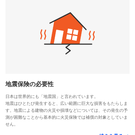
seimei.co.jp）
「リフォーム相談サービス」、「長期優良住宅の維持
チューリッヒ生命保険株式会社
保全サポートサービス」をご提供しています。
（https://www.zurichlife.co.jp/）
東京海上日動あんしん生命保険株式会社
チューリッヒ保険会社で
ドコモスマート保険ナビ編集部の評価
（https://www.tmn-anshin.co.jp/）
お見積もり
なないろ生命保険株式会社
（https://www.nanairolife.co.jp/）
チューリッヒ保険会社の
日新火災海上保険株式会社で
全国の優良工務店とタッグを組み、「高品質な修理」
日本生命保険相互会社
詳細を見る
お見積もり
と「保険金のお支払」をワンセットで提供する火災保
（https://www.nissay.co.jp）
険です。補償の選択は自由自在で、お申込みはPC・ス
はなさく生命保険株式会社
マホで24時間受付可能です。住宅トラブル応急サービ
見積もりや保険会社とのご契約に先立ち、当社が提供する
見積もりや保険会社とのご契約に先立ち、当社が提供する
（https://www.life8739.co.jp/）
ドコモスマート保険ナビの利用規約と個人情報の取扱いに
ス「すまいのサポート24」は水まわり、玄関カギの紛
ドコモスマート保険ナビの利用規約と個人情報の取扱いに
マニュライフ生命保険株式会社
同意いただく必要があります。詳細について、以下をご確
失、ハチの巣駆除等の住宅トラブルに対応していま
同意いただく必要があります。詳細について、以下をご確
（https://www.manulife.co.jp/）
地震保険の必要性
認ください。
認ください。
す。さらに大切な住まいを守るための各種サポート機
三井住友海上あいおい生命保険株式会社
ドコモスマート保険ナビサービス利用規約
能をご用意。住まいをメンテナンスする際の無料の
（https://www.msa-life.co.jp/）
ドコモスマート保険ナビサービス利用規約
日本は世界的にも「地震国」と言われています。
メットライフ生命株式会社
当社による個人情報の取扱いについて（プライバシー
「リフォーム相談サービス」、「長期優良住宅の維持
当社による個人情報の取扱いについて（プライバシー
地震はひとたび発生すると、広い範囲に巨大な損害をもたらしま
(https://www.metlife.co.jp/)
ポリシー）
保全サポートサービス」をご提供しています。
ポリシー）
す。地震による建物の火災や損壊などについては、その発生の予
メディケア生命保険株式会社
測が困難なことから基本的に火災保険では補償の対象としていま
（https://www.medicarelife.com/）
せん。
■少額短期保険