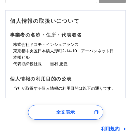
落雷
う）災、雪災
水道管修理費用
水道管修理費用
※4
対面
破裂・爆発
地震火災費用
水災
地震火災費用
盗難
※5
ランキングをもっと見る
ランキングをもっと見る
水濡れ
始期日
2025/10/01
※1
水災
盗難
騒擾（じょう）
個人情報の取扱いについて
適用される割引
建築年割引
その他付帯される
水濡れ
外部からの落下・
破損・汚損
修理付帯費用
※1
費用の補償
騒擾（じょう）
飛来・衝突
※1水災料率は最低リスク区分を適用
外部からの落下・
破損・汚損
事業者の名称・住所・代表者名
付帯サービス
住まいの緊急かけつけサービス
説明事項
※2雑危険（盗難を除く）および破汚
飛来・衝突
損において、自己負担額5万円
インターネット割引
株式会社ドコモ・インシュアランス
適用される割引
指定工務店割引
クレジットカード
東京都中央区日本橋人形町2-14-10 アーバンネット日
募集文書番号
建築年割引
コンビニ払い
補償内容
補償内容
本橋ビル
払込方法
口座振替
代表取締役社長 吉村 忠義
その他条件
指定工務店特約
※6
銀行振込
上半期
新規契約数ランキング
免責金額（自己負
免責金額（自己負
免責金額なし
免責金額なし
個人情報の利用目的の公表
※1
担額）
担額）
すまいのサポート24
補償内容
一括払
当社火災保険新規契約者数より算出[
当社が取得する個人情報の利用目的は以下の通りです。
年
月]（ドコモスマート保険
リフォーム相談サービス
支払方法
年払い
付帯サービス
臨時費用
ナビ調べ）
臨時費用
ドコモスマート保険ナビ編集部の評価
長期優良住宅の維持保全サポートサー
月払い
損害防止費用
免責金額（自己負
ビス
損害防止費用
1.見積請求受付時、資料請求受付時、ユーザー登録受
免責金額なし
担額）
残存物取片づけ費用
残存物取片づけ費用
付時
付帯される費用の
付帯される費用保
ネット申込
ソニー損保の新ネット火災保険は、補償の組合せが
全文表示
補償
クレジットカード
険金
失火見舞費用
失火見舞費用
※2
申込方法
郵送
ユーザー登録受付および、管理のため
自由だから、必要な補償に絞って選べます。
臨時費用
コンビニ払い
水道管修理費用
水道管修理費用
郵便、電話、およびＥメール等により、当社と取引のあるも
※3
対面
払込方法
しかも、「地震上乗せ特約（全半損時のみ）」で、
損害防止費用
しくは委託を受けている保険会社・提携会社の保険その他に
口座振替
利用規約
地震火災費用
地震火災費用
※4