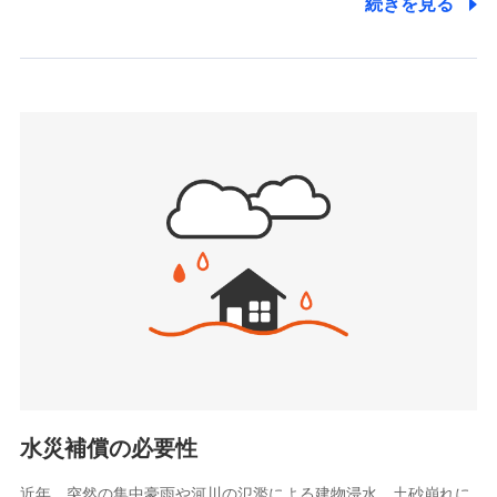
続きを見る
株式会社アシロ少額短期保険
日新火災海上保険株式会社で
(https://kailash.co.jp/)
お見積もり
SBIいきいき少額短期保険会社 (https://www.i-
sedai.com/)
見積もりや保険会社とのご契約に先立ち、当社が提供する
SBIペット少額短期保険株式会社
ドコモスマート保険ナビの利用規約と個人情報の取扱いに
(https://www.sbipet-ssi.co.jp/)
同意いただく必要があります。詳細について、以下をご確
SBIリスタ少額短期保険会社
認ください。
(https://www.jishin.co.jp/)
スマートプラス少額短期保険株式会社
ドコモスマート保険ナビサービス利用規約
（https://www.smartplus-insurance.com/）
当社による個人情報の取扱いについて（プライバシー
チューリッヒ少額短期保険株式会社
ポリシー）
(https://www.zurichssi.co.jp/)
Tokio Marine X少額短期保険株式会社
(https://www.tokiomarine-x.co.jp/)
ペットメディカルサポート株式会社
(https://pshoken.co.jp/)
リトルファミリー少額短期保険株式会社
(https://www.littlefamily-ssi.com/)
水災補償の必要性
2.共同募集を行う代理店から受領する個人情報
近年、突然の集中豪雨や河川の氾濫による建物浸水、土砂崩れに