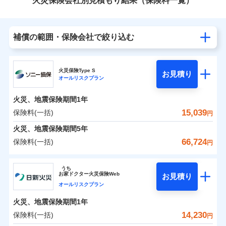
火災保険会社別見積もり結果（保険料一覧）
補償の範囲・保険会社で絞り込む
火災保険Type S
お見積り
オールリスクプラン
火災、地震保険期間
1年
15,039
保険料(一括)
円
火災、地震保険期間
5年
66,724
保険料(一括)
円
ソニー損害保険株式会社
うち
お
家
ドクター火災保険Web
お見積り
ソニー損害保険株式会社のおすすめポイント
オールリスクプラン
火災、地震保険期間
1年
保険料（一括）内訳
01
POINT
14,230
保険料(一括)
円