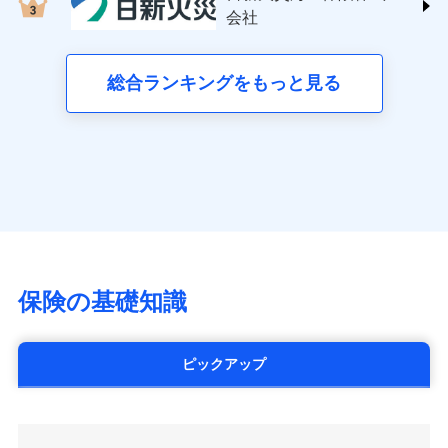
する修理業者（指定工務店）が建物の
三井住友海上火災保険株式会社 (https://www.ms-
クレジットカード会社にご確認くださ
失、ハチの巣駆除等の住宅トラブルに対応していま
お見積もり
会社
月払い
修理を行います。
い。
ins.com/)
す。さらに大切な住まいを守るための各種サポート機
三井ダイレクト損害保険株式会社
能をご用意。住まいをメンテナンスする際の無料の
ネット申込
募集文書番号
募集文書番号
(https://www.mitsui-direct.co.jp/)
見積もりや保険会社とのご契約に先立ち、当社が提供する
総合ランキングをもっと見る
「リフォーム相談サービス」、「長期優良住宅の維持
申込方法
郵送
ドコモスマート保険ナビの利用規約と個人情報の取扱いに
保全サポートサービス」をご提供しています。
対面
同意いただく必要があります。詳細について、以下をご確
■生命保険
認ください。
アクサ生命保険株式会社
始期日
2024/10/01
（https://www.axa.co.jp/）
ドコモスマート保険ナビサービス利用規約
SBI生命保険株式会社（https://www.sbilife.co.jp/）
当社による個人情報の取扱いについて（プライバシー
※1損害割合が30%未満の場合は定率
ドコモスマート保険ナビ編集部の評価
FWD生命保険株式会社
ドコモスマート保険ナビ編集部の評価
ポリシー）
日新火災海上保険株式会社で
払、水災料率は最低リスク区分を適用
（https://www.fwdlife.co.jp/）
※2失火見舞費用の取扱いはなし
お見積もり
ソニー生命保険株式会社
全国の優良工務店とタッグを組み、「高品質な修理」
※3水道管修理費用の取扱いはなし
チューリッヒのネット火災保険は
ダイレクト型でネッ
（https://www.sonylife.co.jp）
説明事項
※4地震火災費用の取扱いはなし
と「保険金のお支払」をワンセットで提供する火災保
ト完結のお手続き・リーズナブルな保険料
に加え、
火
SOMPOひまわり生命保険株式会社
保険の基礎知識
※5火災・風災等の事故により建物に
見積もりや保険会社とのご契約に先立ち、当社が提供する
険です。補償の選択は自由自在で、お申込みはPC・ス
災に対する補償に加え、すべてのプランに盗難等がつ
（https://www.himawari-life.co.jp/）
損害が生じたとき、日新火災がご案内
ドコモスマート保険ナビの利用規約と個人情報の取扱いに
マホで24時間受付可能です。住宅トラブル応急サービ
いており、
社会問題などを考慮された幅広い補償が特
する修理業者（指定工務店）が建物の
第一ネオ生命保険株式会社
同意いただく必要があります。詳細について、以下をご確
ス「すまいのサポート24」は水まわり、玄関カギの紛
修理を行います。
長です。
失火見舞金など付帯される費用保険金も多
（https://neofirst.co.jp/）
認ください。
ピックアップ
失、ハチの巣駆除等の住宅トラブルに対応していま
く、ダイレクトでありながら充実した補償が魅力で
大樹生命保険株式会社（https://www.taiju-
ドコモスマート保険ナビサービス利用規約
募集文書番号
す。さらに大切な住まいを守るための各種サポート機
life.co.jp）
す。
当社による個人情報の取扱いについて（プライバシー
能をご用意。住まいをメンテナンスする際の無料の
太陽生命保険株式会社（https://www.taiyo-
ポリシー）