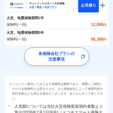
まさかのときも安心！全国の優良工務店とタッグを
チューリッヒのネット火災保険
お見積り
火災＋風災＋水災プラン
0
1,984
990
日新火災海上保険株式会社のおすすめポイント
家財
円
組み、「高品質な修理」と「保険金のお支払」をワ
円
円
火災
風災・雹（ひょ
火災
風災・雹（ひょ
落雷
う）災、雪災
ンセットで提供する火災保険です。
落雷
う）災、雪災
火災、地震保険期間
1年
保険料（一括）内訳
01
破裂・爆発
POINT
破裂・爆発
お客さまのニーズから補償を考え、設計することで
12,890
保険料(一括)
円
合理的な保険料を実現することができます。さらに
水災
盗難
水災
盗難
火災 1年
地震 1年
火災、地震保険期間
5年
ランキングをもっと見る
水濡れ
水濡れ
各種割引が充実！
※1
騒擾（じょう）
騒擾（じょう）
56,380
保険料(一括)
円
大切な住まいを守るための各種サポート機能をご用
外部からの落下・
破損・汚損
外部からの落下・
破損・汚損
イチオシ
02
POINT
0
2,230
3,300
建物
円
円
円
飛来・衝突
飛来・衝突
意、住宅トラブル応急サービス「すまいのサポート
チューリッヒ保険会社
各保険会社プランの
24」、住まいをメンテナンスする際の無料の「リフ
ソニー損保の新ネット火災保険は、補償の組合せが自
注意事項
0
ォーム相談サービス」、「長期優良住宅の維持保全
2,340
990
チューリッヒ保険会社のおすすめポイント
家財
円
由だから、必要な補償に絞って選べます。
円
円
サポートサービス」をご提供します。
しかも「地震上乗せ特約（全半損時のみ）」で、地震
保険料（一括）内訳
01
補償内容
POINT
の被害にも火災保険の保険金額に対して最大100％で備
お家ドクター火災保険Web（すまいの保険）のお見
えられます（一部損は対象外）。
積もり・お申込みはネットで完結！
火災 1年
地震 1年
上半期
新規契約数ランキング
こちらでご案内しております保険料は概算であり、実際にご契約い
上半期
新規契約数ランキング
免責金額（自己負
免責金額なし
ただける保険料とは異なります。また保険会社によって補償内容や
※2
担額）
特約名称なども異なる場合がございます。あらかじめご了承くださ
イチオシ
02
POINT
補償の範囲
補償の範囲
？
0
03
6,500
3,300
？
03
POINT
建物
円
POINT
円
円
当社火災保険新規契約者数より算出[
年
月]（ドコモスマート保険
当社火災保険新規契約者数より算出[
年
月]（ドコモスマート保険
い。
ナビ調べ）
臨時費用
ナビ調べ）
まさかのときも安心！全国の優良工務店とタッグを
人気順については当社
新規契約者数より
損害防止費用
0
2,100
990
家財
円
組み、「高品質な修理」と「保険金のお支払」をワ
円
円
算出[
年
月
日現在]（ドコモスマート保険ナ