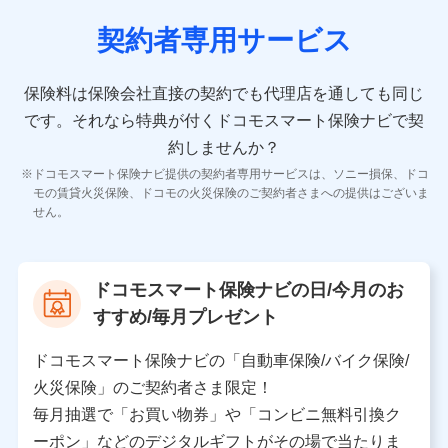
契約者専用サービス
10.受託業務の 個人情報
受託業務の遂行およびこれらに準ずる業務の遂行のため
保険料は保険会社直接の契約でも代理店を通しても同じ
です。
それなら特典が付くドコモスマート保険ナビで契
11.マイカー通勤管理クラウド並びに法人向けASPサー
ビスに関してのお問い合わせ情報
約しませんか？
各種お問い合わせに対応するため
ドコモスマート保険ナビ提供の契約者専用サービスは、ソニー損保、ドコ
当社のサービスに関する情報提供や、皆様に有用なお知らせ
モの賃貸火災保険、ドコモの火災保険のご契約者さまへの提供はございま
をお送りするため
せん。
アンケートの送付のため
当社のサービスや媒体の運営改善に必要なデータを解析し、
分析するため
当社の対応品質向上やお問い合わせ内容の正確な把握のため
ドコモスマート保険ナビの日/今月のお
個人情報保護管理者の職名、連絡先
すすめ/毎月プレゼント
株式会社ドコモ・インシュアランス 営業部長
〒103-0013 東京都中央区日本橋人形町2-14-10 アー
ドコモスマート保険ナビの「自動車保険/バイク保険/
バンネット日本橋ビル 3F
火災保険」のご契約者さま限定！
株式会社ドコモ・インシュアランス
毎月抽選で「お買い物券」や「コンビニ無料引換ク
ーポン」などのデジタルギフトがその場で当たりま