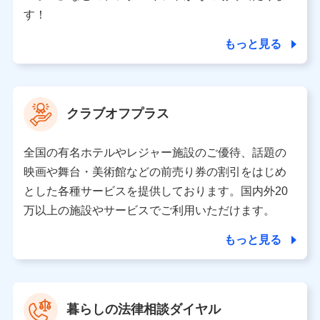
個人情報の第三者提供について
す！
当社ではご本人の同意がある場合または法令に基づく場
合を除き、第三者に提供いたしません。
もっと見る
業務の委託
当社は利用目的の達成に必要な範囲内において個人情報
クラブオフプラス
の取り扱いの全部または一部を委託する場合がありま
す。
全国の有名ホテルやレジャー施設のご優待、話題の
個人データの共同利用
映画や舞台・美術館などの前売り券の割引をはじめ
とした各種サービスを提供しております。国内外20
当社は株式会社NTTドコモとの間で、以下のとおり個
人データを共同利用します。
万以上の施設やサービスでご利用いただけます。
【共同して利用される利用データの項目】
もっと見る
当社又は株式会社NTTドコモがサービス提供等を通じて
取得した、以下の情報などの個人データ
基本情報
氏名、電話番号、メールアドレス、お客さまの識別子、属
暮らしの法律相談ダイヤル
性、連絡先、dポイントサービスのご利用に関する情報。例