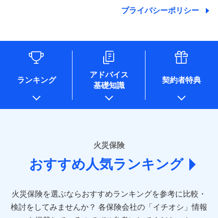
地震の被害にも最大100％で備えられます。
ランキングをもっと見る
関する情報を提供し、金融商品等の契約を勧奨するため、ま
残存物取片づけ費用
付帯される費用保
銀行振込
始期日
2025/10/01
プライバシーポリシー
た維持管理等の委託業務遂行のため、またそれらに付帯、関
険金
失火見舞費用
適用される割引
建築年割引
その他付帯される
連する当社および提携会社のサービスを案内、提供するため
修理付帯費用
費用の補償
水道管修理費用
一括払
※1雑危険（盗難を除く）および破汚
（なお、当社は複数の保険会社と取引があり、取得した個人
説明事項
付帯サービス
住まいの緊急かけつけサービス
地震火災費用
支払方法
損において、自己負担額5万円
年払い
情報を取引のある他の保険会社の商品・サービスをご提案す
インターネット割引
るために利用させていただくことがあります。）
月払い
ソニー損害保険株式会社で
各種セミナーの開催のため
適用される割引
指定工務店割引
保険証券の不発行に関する特約（500
クレジットカード
募集文書番号
適用される割引
お見積もり
コンサルティングサービスの実施のため
円）
建築年割引
コンビニ払い
ネット申込
アドバイス
補償内容
アンケートやキャンペーン等の実施のため
払込方法
ランキング
契約者特典
口座振替
申込方法
郵送
基礎知識
上記に係る案内・手続き・管理等付帯業務を行うため
その他条件
住まいのアシスタンスサービス
※2
その他条件
指定工務店特約
※5
見積もりや保険会社とのご契約に先立ち、当社が提供する
銀行振込
対面
* 当社が委託を受けている保険会社の情報は、保険会社
免責金額（自己負
ドコモスマート保険ナビの利用規約と個人情報の取扱いに
のホームページに掲載しておりますので、ご確認くださ
免責金額なし
WEB見積もり+メールアドレス登録後
担額）
すまいのサポート24
同意いただく必要があります。詳細について、以下をご確
一括払
始期日
2024/10/01
い。
から4営業日+1日以降、お客さまが決
備考
認ください。
リフォーム相談サービス
ドコモスマート保険ナビ編集部の評価
支払方法
年払い
付帯サービス
済した時点で保険のお申し込みと完了
臨時費用
長期優良住宅の維持保全サポートサー
※1損害割合が30%未満の場合は定率
■損害保険
ドコモスマート保険ナビサービス利用規約
となります。
月払い
火災保険
ビス
損害防止費用
払、水災料率は最低リスク区分を適用
あいおいニッセイ同和損害保険株式会社
当社による個人情報の取扱いについて（プライバシー
ソニー損保の新ネット火災保険は、補償の組合せが
※2破損・汚損、水ぬれは自己負担額
残存物取片づけ費用
付帯される費用保
おすすめ人気ランキング
(https://www.aioinissaydowa.co.jp/)
ネット申込
クレジットカード
ポリシー）
※3
自由だから、必要な補償に絞って選べます。
5万円 建物が築15年以上または建築
クレジットカード
険金
失火見舞費用
アクサ損害保険株式会社 (https://www.axa-
※2
申込方法
郵送
コンビニ払い
年不明の場合、風災・雹（ひょう）
しかも、「地震上乗せ特約（全半損時のみ）」で、
払込方法
コンビニ払い
direct.co.jp/)
水道管修理費用
※3
災・雪災の自己負担額は5万円
対面
口座振替
払込方法
地震の被害にも最大100％で備えられます。
口座振替
火災保険を選ぶならおすすめランキングを参考に比較・
アニコム損害保険株式会社 (https://www.anicom-
※3失火見舞費用の取扱いはなし
地震火災費用
※4
銀行振込
説明事項
※4水道管修理費用の取扱いはなし
sompo.co.jp/)
銀行振込
検討をしてみませんか？
始期日
2025/10/01
各保険会社の「イチオシ」情報
（破損・汚損等危険補償特約で補償対
東京海上ダイレクト損害保険株式会社
その他付帯される