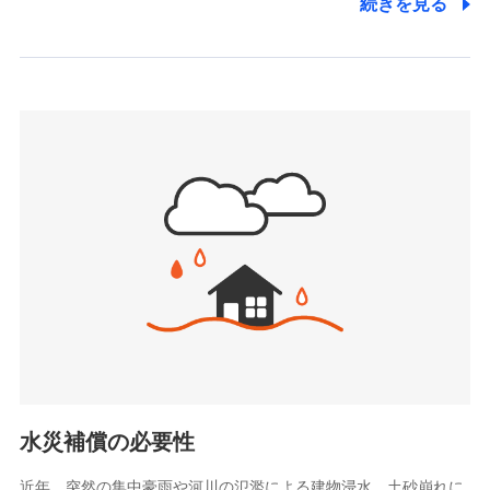
続きを見る
株式会社アシロ少額短期保険
日新火災海上保険株式会社で
(https://kailash.co.jp/)
お見積もり
SBIいきいき少額短期保険会社 (https://www.i-
sedai.com/)
見積もりや保険会社とのご契約に先立ち、当社が提供する
SBIペット少額短期保険株式会社
ドコモスマート保険ナビの利用規約と個人情報の取扱いに
(https://www.sbipet-ssi.co.jp/)
同意いただく必要があります。詳細について、以下をご確
SBIリスタ少額短期保険会社
認ください。
(https://www.jishin.co.jp/)
スマートプラス少額短期保険株式会社
ドコモスマート保険ナビサービス利用規約
（https://www.smartplus-insurance.com/）
当社による個人情報の取扱いについて（プライバシー
チューリッヒ少額短期保険株式会社
ポリシー）
(https://www.zurichssi.co.jp/)
Tokio Marine X少額短期保険株式会社
(https://www.tokiomarine-x.co.jp/)
ペットメディカルサポート株式会社
(https://pshoken.co.jp/)
リトルファミリー少額短期保険株式会社
(https://www.littlefamily-ssi.com/)
水災補償の必要性
2.共同募集を行う代理店から受領する個人情報
近年、突然の集中豪雨や河川の氾濫による建物浸水、土砂崩れに