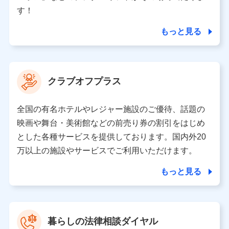
個人情報の第三者提供について
す！
当社ではご本人の同意がある場合または法令に基づく場
合を除き、第三者に提供いたしません。
もっと見る
業務の委託
当社は利用目的の達成に必要な範囲内において個人情報
クラブオフプラス
の取り扱いの全部または一部を委託する場合がありま
す。
全国の有名ホテルやレジャー施設のご優待、話題の
個人データの共同利用
映画や舞台・美術館などの前売り券の割引をはじめ
とした各種サービスを提供しております。国内外20
当社は株式会社NTTドコモとの間で、以下のとおり個
人データを共同利用します。
万以上の施設やサービスでご利用いただけます。
【共同して利用される利用データの項目】
もっと見る
当社又は株式会社NTTドコモがサービス提供等を通じて
取得した、以下の情報などの個人データ
基本情報
氏名、電話番号、メールアドレス、お客さまの識別子、属
暮らしの法律相談ダイヤル
性、連絡先、dポイントサービスのご利用に関する情報。例