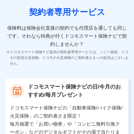
契約者専用サービス
10.受託業務の 個人情報
受託業務の遂行およびこれらに準ずる業務の遂行のため
保険料は保険会社直接の契約でも代理店を通しても同じ
です。
それなら特典が付くドコモスマート保険ナビで契
11.マイカー通勤管理クラウド並びに法人向けASPサー
ビスに関してのお問い合わせ情報
約しませんか？
各種お問い合わせに対応するため
ドコモスマート保険ナビ提供の契約者専用サービスは、ソニー損保、ドコ
当社のサービスに関する情報提供や、皆様に有用なお知らせ
モの賃貸火災保険、ドコモの火災保険のご契約者さまへの提供はございま
をお送りするため
せん。
アンケートの送付のため
当社のサービスや媒体の運営改善に必要なデータを解析し、
分析するため
当社の対応品質向上やお問い合わせ内容の正確な把握のため
ドコモスマート保険ナビの日/今月のお
個人情報保護管理者の職名、連絡先
すすめ/毎月プレゼント
株式会社ドコモ・インシュアランス 営業部長
〒103-0013 東京都中央区日本橋人形町2-14-10 アー
ドコモスマート保険ナビの「自動車保険/バイク保険/
バンネット日本橋ビル 3F
火災保険」のご契約者さま限定！
株式会社ドコモ・インシュアランス
毎月抽選で「お買い物券」や「コンビニ無料引換ク
ーポン」などのデジタルギフトがその場で当たりま