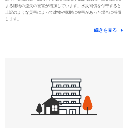
よる建物の流失の被害が増加しています。水災補償を付帯すると
郵便、電話、およびＥメール等により、当社と取引のあるも
しくは委託を受けている保険会社・提携会社の保険その他に
上記のような災害によって建物や家財に被害があった場合に補償
関する情報を提供し、金融商品等の契約を勧奨するため、ま
します。
た維持管理等の委託業務遂行のため、またそれらに付帯、関
連する当社および提携会社のサービスを案内、提供するため
続きを見る
（なお、当社は複数の保険会社と取引があり、取得した個人
情報を取引のある他の保険会社の商品・サービスをご提案す
るために利用させていただくことがあります。）
上記に係る連絡・手続き・管理等付帯業務を行うため
3.セミナー募集サイトから取得した個人情報
各種セミナーの案内、開催のため
上記に係る連絡・手続き・管理等付帯業務を行うため
4.家族・友達紹介にて取得した個人情報
被紹介者への連絡、及び当社と取引のあるもしくは委託を受
けている保険会社・提携会社の保険その他に関する情報を提
供し、金融商品等の契約を勧奨するため
アンケートやキャンペーン等の実施のため
上記に係る連絡・手続き・管理等付帯業務を行うため