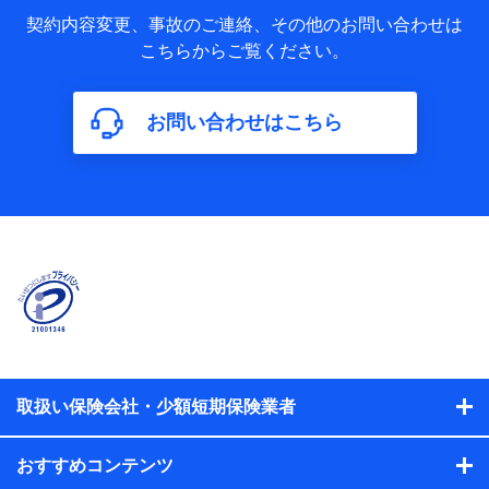
当社又は株式会社NTTドコモが取得し、又は保有する保険契
約に関する情報。例として、保険契約者及び被保険者の氏
契約内容変更、事故のご連絡、その他のお問い合わせは
名、住所、生年月日、性別、保険契約者と被保険者の関係、
こちらからご覧ください。
保険加入の目的、保険商品の内容、保険料、保険料のお支払
方法、車のメーカーや走行距離などの情報、建物の構造や築
年数などの情報、ペットの種類や年齢などの情報などが含ま
お問い合わせはこちら
れます。
【共同して利用する者の範囲】
当社
株式会社NTTドコモ
【利用する者の利用目的】
当社又は株式会社NTTドコモが提供する保険関連サービスに
おけるユーザ登録受付および管理のため
当社又は株式会社NTTドコモと取引のあるもしくは委託を受
けている保険会社・提携会社の保険その他に関する情報を提
供するため、また維持管理等の委託業務遂行のため、またそ
れらに付帯、関連する当社、株式会社NTTドコモおよび提携
会社のサービスを案内、提供するため
取扱い保険会社・少額短期保険業者
（各サービスで取得したサービス利用履歴、ウェブサイトの
閲覧履歴、購買履歴、ご契約内容等のパーソナルデータを分
おすすめコンテンツ
析して、お客さまの趣味・嗜好・傾向に応じたサービス・商
品等に関するご提案や広告の配信等を行うことがありま