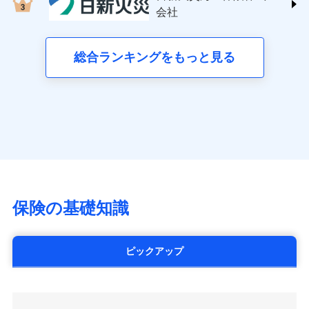
する修理業者（指定工務店）が建物の
三井住友海上火災保険株式会社 (https://www.ms-
クレジットカード会社にご確認くださ
失、ハチの巣駆除等の住宅トラブルに対応していま
お見積もり
会社
月払い
修理を行います。
い。
ins.com/)
す。さらに大切な住まいを守るための各種サポート機
三井ダイレクト損害保険株式会社
能をご用意。住まいをメンテナンスする際の無料の
ネット申込
募集文書番号
募集文書番号
(https://www.mitsui-direct.co.jp/)
見積もりや保険会社とのご契約に先立ち、当社が提供する
総合ランキングをもっと見る
「リフォーム相談サービス」、「長期優良住宅の維持
申込方法
郵送
ドコモスマート保険ナビの利用規約と個人情報の取扱いに
保全サポートサービス」をご提供しています。
対面
同意いただく必要があります。詳細について、以下をご確
■生命保険
認ください。
アクサ生命保険株式会社
始期日
2024/10/01
（https://www.axa.co.jp/）
ドコモスマート保険ナビサービス利用規約
SBI生命保険株式会社（https://www.sbilife.co.jp/）
当社による個人情報の取扱いについて（プライバシー
※1損害割合が30%未満の場合は定率
ドコモスマート保険ナビ編集部の評価
FWD生命保険株式会社
ドコモスマート保険ナビ編集部の評価
ポリシー）
日新火災海上保険株式会社で
払、水災料率は最低リスク区分を適用
（https://www.fwdlife.co.jp/）
※2失火見舞費用の取扱いはなし
お見積もり
ソニー生命保険株式会社
全国の優良工務店とタッグを組み、「高品質な修理」
※3水道管修理費用の取扱いはなし
チューリッヒのネット火災保険は
ダイレクト型でネッ
（https://www.sonylife.co.jp）
説明事項
※4地震火災費用の取扱いはなし
と「保険金のお支払」をワンセットで提供する火災保
ト完結のお手続き・リーズナブルな保険料
に加え、
火
SOMPOひまわり生命保険株式会社
保険の基礎知識
※5火災・風災等の事故により建物に
見積もりや保険会社とのご契約に先立ち、当社が提供する
険です。補償の選択は自由自在で、お申込みはPC・ス
災に対する補償に加え、すべてのプランに盗難等がつ
（https://www.himawari-life.co.jp/）
損害が生じたとき、日新火災がご案内
ドコモスマート保険ナビの利用規約と個人情報の取扱いに
マホで24時間受付可能です。住宅トラブル応急サービ
いており、
社会問題などを考慮された幅広い補償が特
する修理業者（指定工務店）が建物の
第一ネオ生命保険株式会社
同意いただく必要があります。詳細について、以下をご確
ス「すまいのサポート24」は水まわり、玄関カギの紛
修理を行います。
長です。
失火見舞金など付帯される費用保険金も多
（https://neofirst.co.jp/）
認ください。
ピックアップ
失、ハチの巣駆除等の住宅トラブルに対応していま
く、ダイレクトでありながら充実した補償が魅力で
大樹生命保険株式会社（https://www.taiju-
ドコモスマート保険ナビサービス利用規約
募集文書番号
す。さらに大切な住まいを守るための各種サポート機
life.co.jp）
す。
当社による個人情報の取扱いについて（プライバシー
能をご用意。住まいをメンテナンスする際の無料の
太陽生命保険株式会社（https://www.taiyo-
ポリシー）