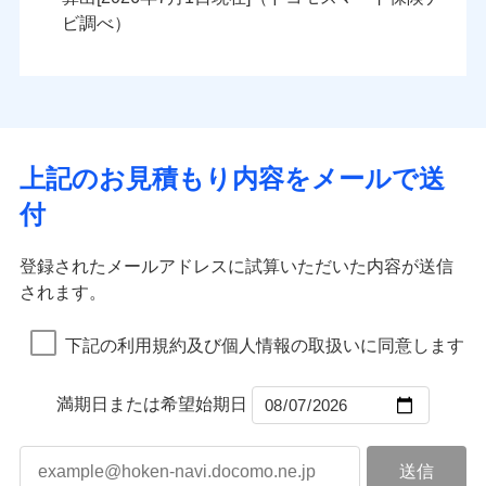
火災
風災・雹（ひょ
火災
風災・雹（ひょ
残存物取片づけ費用
付帯される費用の
落雷
う）災、雪災
ンセットで提供する火災保険です。
落雷
う）災、雪災
ビ調べ）
補償
失火見舞費用
破裂・爆発
破裂・爆発
お客さまのニーズから補償を考え、設計することで
水道管修理費用
合理的な保険料を実現することができます。さらに
水災
地震火災費用
盗難
水災
盗難
ランキングをもっと見る
ランキングをもっと見る
水濡れ
水濡れ
各種割引が充実！
※1
騒擾（じょう）
騒擾（じょう）
適用される割引
建築年割引
大切な住まいを守るための各種サポート機能をご用
外部からの落下・
破損・汚損
外部からの落下・
破損・汚損
イチオシ
02
POINT
飛来・衝突
飛来・衝突
意、住宅トラブル応急サービス「すまいのサポート
上記のお見積もり内容をメールで送
付帯サービス
住まいの緊急かけつけサービス
24」、住まいをメンテナンスする際の無料の「リフ
火災、自然災害、盗難などトータルでカバーし、大
付
ォーム相談サービス」、「長期優良住宅の維持保全
切な住まいをお守りします！
クレジットカード
サポートサービス」をご提供します。
水まわりトラブル、カギ開け対応など「住まいのア
コンビニ払い
補償内容
補償内容
登録されたメールアドレスに試算いただいた内容が送信
払込方法
お家ドクター火災保険Web（すまいの保険）のお見
シスタンスサービス」が無料付帯
口座振替
されます。
積もり・お申込みはネットで完結！
補償の対象やお客さまの状況に応じたさまざまな割
銀行振込
上半期
新規契約数ランキング
上半期
新規契約数ランキング
免責金額（自己負
免責金額（自己負
引をご用意！
免責金額なし
免責金額なし
※1
※2
下記の利用規約及び個人情報の取扱いに同意します
担額）
担額）
一括払
補償の範囲
？
03
POINT
当社火災保険新規契約者数より算出[
年
月]（ドコモスマート保険
当社火災保険新規契約者数より算出[
年
月]（ドコモスマート保険
支払方法
年払い
ナビ調べ）
臨時費用
ナビ調べ）
臨時費用
補償の範囲
？
03
満期日または希望始期日
POINT
月払い
損害防止費用
損害防止費用
火災
風災・雹（ひょ
残存物取片づけ費用
残存物取片づけ費用
付帯される費用の
付帯される費用保
ネット申込
落雷
う）災、雪災
補償
険金
失火見舞費用
失火見舞費用
※3
火災
風災・雹（ひょ
申込方法
破裂・爆発
郵送