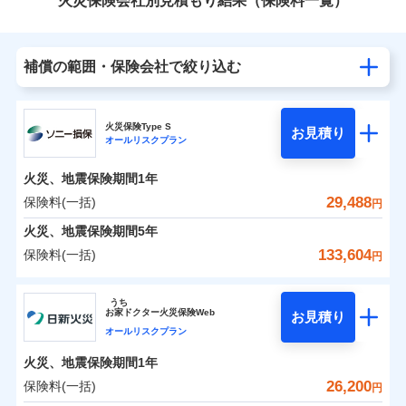
火災保険会社別見積もり結果（保険料一覧）
補償の範囲・保険会社で絞り込む
火災保険Type S
お見積り
オールリスクプラン
火災、地震保険期間
1年
29,488
保険料(一括)
円
火災、地震保険期間
5年
133,604
保険料(一括)
円
ソニー損害保険株式会社
うち
お
家
ドクター火災保険Web
お見積り
ソニー損害保険株式会社のおすすめポイント
オールリスクプラン
火災、地震保険期間
1年
保険料（一括）内訳
01
POINT
26,200
保険料(一括)
円