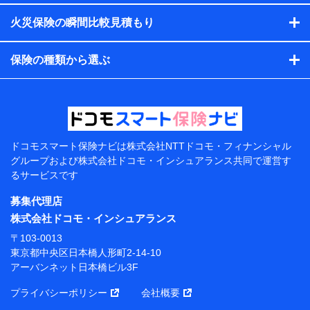
す。）
火災保険の瞬間比較見積もり
各種セミナーの開催のため
コンサルティングサービスの実施のため
アンケートやキャンペーン等の実施のため
保険の種類から選ぶ
上記に係る案内・手続き・管理等付帯業務を行うため
【当該個人データの管理について責任を有する者の名
称・住所・代表者名】
当該個人データを取り扱う各共同利用者（詳細は次のと
おり）
ドコモスマート保険ナビは
株式会社NTTドコモ・フィナンシャル
東京都千代田区永田町2丁目11番1号 山王パークタワー
グループおよび
株式会社ドコモ・インシュアランス共同で
運営す
株式会社NTTドコモ 代表取締役社長 前田 義晃
るサービスです
東京都中央区日本橋人形町2-14-10 アーバンネット日
募集代理店
本橋ビル 3F
株式会社ドコモ・インシュアランス
株式会社ドコモ・インシュアランス 代表取締役社
〒103-0013
長 吉村 忠義
東京都中央区日本橋人形町2-14-10
アーバンネット日本橋ビル3F
※ 当社および株式会社NTTドコモは、お客さまの情報
を利用させていただくにあたっては、「NTTドコモ パー
プライバシーポリシー
会社概要
ソナルデータ憲章」に定める行動原則を順守します 。