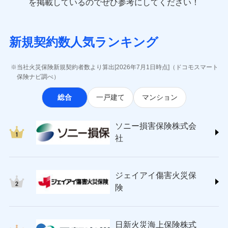
一括払
を掲載しているのでぜひ参考にしてください！
修理付帯費用
象となる場合があります。）
費用の補償
(https://www.e-design.net/)
一括払
説明事項
※1水災料率は最低リスク区分を適用
支払方法
年払い
※5地震火災費用の取扱いはなし
AIG損害保険株式会社
支払方法
年払い
※6火災・風災等の事故により建物に
月払い
ソニー損害保険株式会社で
インターネット割引
(https://www.aig.co.jp/sonpo)
月払い
募集文書番号
損害が生じたとき、日新火災がご案内
新規契約数人気ランキング
お見積もり
ＳＢＩ損害保険株式会社
適用される割引
指定工務店割引
する修理業者（指定工務店）が建物の
ネット申込
(https://www.sbisonpo.co.jp/)
修理を行います。
建築年割引
ネット申込
申込方法
郵送
ジェイアイ傷害火災保険株式会社
申込方法
郵送
当社火災保険新規契約者数より算出[2026年7月1日時点]（ドコモスマート
見積もりや保険会社とのご契約に先立ち、当社が提供する
対面
(https://www.jihoken.co.jp/)
募集文書番号
その他条件
指定工務店特約
保険ナビ調べ）
※5
対面
ドコモスマート保険ナビの利用規約と個人情報の取扱いに
ソニー損害保険株式会社
同意いただく必要があります。詳細について、以下をご確
始期日
2026/08/01
総合
一戸建て
マンション
(https://www.sonysonpo.co.jp/)
すまいのサポート24
認ください。
始期日
2024/10/01
ドコモスマート保険ナビ編集部の評価
損害保険ジャパン株式会社 (https://www.sompo-
リフォーム相談サービス
付帯サービス
ドコモスマート保険ナビサービス利用規約
※1盗難、水濡れ、騒擾（じょう）、
japan.co.jp/)
長期優良住宅の維持保全サポートサー
※1破損・汚損、水ぬれは自己負担額
ソニー損害保険株式会
外部からの落下・飛来・衝突は自動付
当社による個人情報の取扱いについて（プライバシー
ソニー損保の新ネット火災保険は、補償の組合せが
ＳＯＭＰＯダイレクト損害保険株式会社
ビス
5万円 建物が築15年以上または建築
帯です。
社
ポリシー）
自由だから、必要な補償に絞って選べます。
(https://www.sompo-direct.co.jp/)
年不明の場合、風災・雹（ひょう）
ドコモスマート保険ナビ編集部の評価
※2水まわりトラブル、カギ開け対
災・雪災の自己負担額は5万円
チューリッヒ保険会社 (https://www.zurich.co.jp/)
応、ガラス破損の場合に60分までの
クレジットカード
しかも、「地震上乗せ特約（全半損時のみ）」で、
※2失火見舞費用の取扱いはなし
東京海上日動火災保険株式会社
簡易作業無料でご提供いたします。弊
コンビニ払い
地震の被害にも最大100％で備えられます。
全国の優良工務店とタッグを組み、「高品質な修理」
※3水道管修理費用の取扱いはなし
払込方法
社提携業者にて24時間365日受付。受
ジェイアイ傷害火災保
(https://www.tokiomarine-nichido.co.jp/)
説明事項
口座振替
説明事項
（破損・汚損等危険補償特約で補償対
と「保険金のお支払」をワンセットで提供する火災保
付後、専門業者が対応に向かいます。
日新火災海上保険株式会社
険
象となる場合があります。）
銀行振込
ガラス破損の対応時間は9時～20時と
険です。補償の選択は自由自在で、お申込みはPC・ス
(https://www.nisshinfire.co.jp/)
※4地震火災費用の取扱いはなし
なります。
マホで24時間受付可能です。住宅トラブル応急サービ
ペット＆ファミリー損害保険株式会社
※5火災・風災等の事故により建物に
※3クレジットカード会社の分割払い
一括払
ス「すまいのサポート24」は水まわり、玄関カギの紛
(https://www.petfamilyins.co.jp/)
損害が生じたとき、日新火災がご案内
が可能なことがあります。詳しくは各
日新火災海上保険株式
ソニー損害保険株式会社で
支払方法
年払い