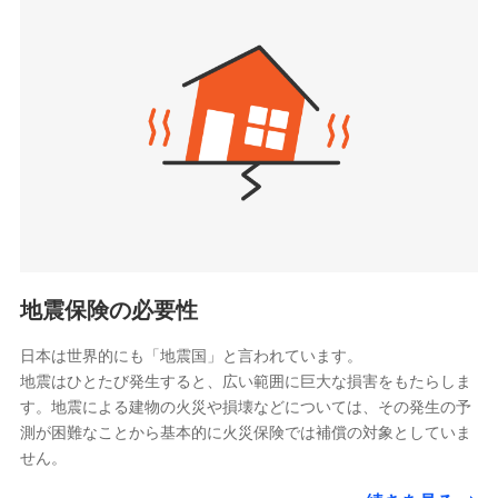
seimei.co.jp）
「リフォーム相談サービス」、「長期優良住宅の維持
チューリッヒ生命保険株式会社
保全サポートサービス」をご提供しています。
（https://www.zurichlife.co.jp/）
東京海上日動あんしん生命保険株式会社
チューリッヒ保険会社で
ドコモスマート保険ナビ編集部の評価
（https://www.tmn-anshin.co.jp/）
お見積もり
なないろ生命保険株式会社
（https://www.nanairolife.co.jp/）
チューリッヒ保険会社の
日新火災海上保険株式会社で
全国の優良工務店とタッグを組み、「高品質な修理」
日本生命保険相互会社
詳細を見る
お見積もり
と「保険金のお支払」をワンセットで提供する火災保
（https://www.nissay.co.jp）
険です。補償の選択は自由自在で、お申込みはPC・ス
はなさく生命保険株式会社
マホで24時間受付可能です。住宅トラブル応急サービ
見積もりや保険会社とのご契約に先立ち、当社が提供する
見積もりや保険会社とのご契約に先立ち、当社が提供する
（https://www.life8739.co.jp/）
ドコモスマート保険ナビの利用規約と個人情報の取扱いに
ス「すまいのサポート24」は水まわり、玄関カギの紛
ドコモスマート保険ナビの利用規約と個人情報の取扱いに
マニュライフ生命保険株式会社
同意いただく必要があります。詳細について、以下をご確
失、ハチの巣駆除等の住宅トラブルに対応していま
同意いただく必要があります。詳細について、以下をご確
（https://www.manulife.co.jp/）
地震保険の必要性
認ください。
認ください。
す。さらに大切な住まいを守るための各種サポート機
三井住友海上あいおい生命保険株式会社
ドコモスマート保険ナビサービス利用規約
能をご用意。住まいをメンテナンスする際の無料の
（https://www.msa-life.co.jp/）
ドコモスマート保険ナビサービス利用規約
日本は世界的にも「地震国」と言われています。
メットライフ生命株式会社
当社による個人情報の取扱いについて（プライバシー
「リフォーム相談サービス」、「長期優良住宅の維持
当社による個人情報の取扱いについて（プライバシー
地震はひとたび発生すると、広い範囲に巨大な損害をもたらしま
(https://www.metlife.co.jp/)
ポリシー）
保全サポートサービス」をご提供しています。
ポリシー）
す。地震による建物の火災や損壊などについては、その発生の予
メディケア生命保険株式会社
測が困難なことから基本的に火災保険では補償の対象としていま
（https://www.medicarelife.com/）
せん。
■少額短期保険