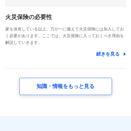
5.通話録音にて取得する情報
電話対応の品質向上およびお問合せ内容の正確な把握のため
火災保険の必要性
家を保有している以上、万が一に備えて火災保険には加入してお
6.採用応募者の個人情報
く必要があります。ここでは、火災保険に入っておくべき理由を
採用選考および入社手続を実施するため
解説していきます。
7.社員（従業者）の個人情報
続きを見る
人事･勤怠･健康・労務等の管理、給与支給、福利厚生・採用
退職関連処理等の各種手続きのため、当社と従業員または従
業員同士の連絡のため
知識・情報をもっと見る
8.取引先個人情報
取引先としての選定業務、営業情報の提供業務、契約締結手
続き業務、取引管理業務、およびこれらに準ずる業務の遂行
のため
9.お問い合わせ情報
各種お問い合わせに対応するため