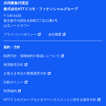
※ パーソナルデータダッシュボードの「第三者提供の
共同募集代理店
管理」の設定状態にかかわらず、共同利用する場合があ
株式会社NTTドコモ・フィナンシャルグループ
ります。
〒100-6150
※ dポイントクラブ会員ではないお客さま（2019年12
東京都千代田区永田町2丁目11番1号
月11日以降、一度もdポイントクラブ会員であったこと
山王パークタワー
がないお客さまに限る）に関する、2019年12月10日以
前に取得した個人データは、こちら の利用目的の範囲内
プライバシーポリシー
会社概要
に限って共同利用します。
規約・方針
当社は株式会社NTTドコモ・フィナンシャルグループ
との間で、以下のとおり個人データを共同利用しま
勧誘方針・保険契約の取扱いについて
す。
推奨販売方針
【共同して利用される利用データの項目】
当社または株式会社NTTドコモ・フィナンシャルグルー
お客さま本位の業務運営方針
プがサービス提供等を通じて取得した、以下の情報など
比較ポリシー
の個人データ
基本情報
利用規約
氏名、電話番号、メールアドレス、お客さまの識別子、属
NTTドコモグループカスタマーハラスメントに対する基本方針
性、連絡先、dポイントサービスのご利用に関する情報。例
として、dポイントカード番号、性別、年齢、家族構成、住