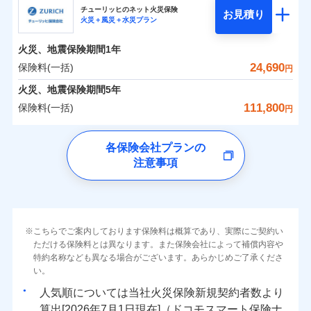
まさかのときも安心！全国の優良工務店とタッグを
チューリッヒのネット火災保険
お見積り
火災＋風災＋水災プラン
0
2,274
3,720
日新火災海上保険株式会社のおすすめポイント
家財
円
組み、「高品質な修理」と「保険金のお支払」をワ
円
円
火災
風災・雹（ひょ
火災
風災・雹（ひょ
落雷
う）災、雪災
ンセットで提供する火災保険です。
落雷
う）災、雪災
火災、地震保険期間
1年
保険料（一括）内訳
01
破裂・爆発
POINT
破裂・爆発
お客さまのニーズから補償を考え、設計することで
24,690
保険料(一括)
円
合理的な保険料を実現することができます。さらに
水災
盗難
水災
盗難
火災 1年
地震 1年
火災、地震保険期間
5年
ランキングをもっと見る
水濡れ
水濡れ
各種割引が充実！
※1
騒擾（じょう）
騒擾（じょう）
111,800
保険料(一括)
円
大切な住まいを守るための各種サポート機能をご用
外部からの落下・
破損・汚損
外部からの落下・
破損・汚損
イチオシ
02
POINT
0
1,940
12,400
建物
円
円
円
飛来・衝突
飛来・衝突
意、住宅トラブル応急サービス「すまいのサポート
チューリッヒ保険会社
各保険会社プランの
24」、住まいをメンテナンスする際の無料の「リフ
ソニー損保の新ネット火災保険は、補償の組合せが自
注意事項
0
ォーム相談サービス」、「長期優良住宅の維持保全
2,220
3,720
チューリッヒ保険会社のおすすめポイント
家財
円
由だから、必要な補償に絞って選べます。
円
円
サポートサービス」をご提供します。
しかも「地震上乗せ特約（全半損時のみ）」で、地震
保険料（一括）内訳
01
補償内容
POINT
の被害にも火災保険の保険金額に対して最大100％で備
お家ドクター火災保険Web（すまいの保険）のお見
えられます（一部損は対象外）。
積もり・お申込みはネットで完結！
火災 1年
地震 1年
上半期
新規契約数ランキング
こちらでご案内しております保険料は概算であり、実際にご契約い
上半期
新規契約数ランキング
免責金額（自己負
免責金額なし
ただける保険料とは異なります。また保険会社によって補償内容や
※2
担額）
特約名称なども異なる場合がございます。あらかじめご了承くださ
イチオシ
02
POINT
補償の範囲
補償の範囲
？
0
03
6,500
12,400
？
03
POINT
建物
円
POINT
円
円
当社火災保険新規契約者数より算出[
年
月]（ドコモスマート保険
当社火災保険新規契約者数より算出[
年
月]（ドコモスマート保険
い。
ナビ調べ）
臨時費用
ナビ調べ）
まさかのときも安心！全国の優良工務店とタッグを
人気順については当社
新規契約者数より
損害防止費用
0
2,070
3,720
家財
円
組み、「高品質な修理」と「保険金のお支払」をワ
円
円
算出[
年
月
日現在]（ドコモスマート保険ナ