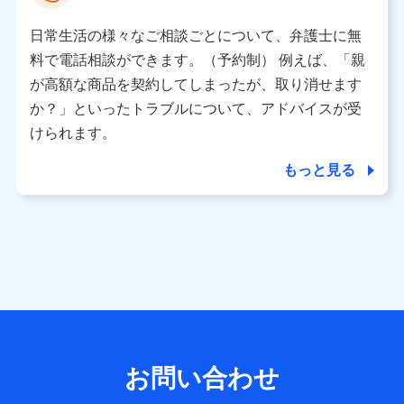
として、dポイントカード番号、性別、年齢、家族構成、住
所、dポイント残高、dポイント利用履歴などが含まれます。
日常生活の様々なご相談ごとについて、弁護士に無
利用情報
料で電話相談ができます。（予約制） 例えば、「親
当社又は株式会社NTTドコモが提供する各種サービスなどの
ご契約・ご利用などに関する情報。例として、当社又は株式
が高額な商品を契約してしまったが、取り消せます
会社NTTドコモが提供する各種サービスのご契約状態・ご利
か？」といったトラブルについて、アドバイスが受
用履歴インターネット利用時の行動に関する情報、アプリケ
ーション利用時の行動に関する情報、購入されたサービスや
けられます。
商品の名称・購入場所・決済に関する情報、アンケートの回
答に関する情報などが含まれます。
もっと見る
保険関連サービス情報
当社又は株式会社NTTドコモが提供する保険関連サービスに
関して取得し、又は保有する情報。例として、見積請求受付
時、資料請求受付時又はユーザー登録受付時に提供いただい
た情報（氏名、住所、生年月日、性別、保険契約者と被保険
者の関係、保険加入の目的、保険商品の内容、保険料、保険
料のお支払方法、車のメーカーや走行距離などの情報、建物
の構造や築年数などの情報、ペットの種類や年齢など）及び
お客様との応対記録 （お客様に提示した比較見積の試算結
果情報、メールマガジンを提供した際のメール内容や送信履
歴の情報及び保険の更改案内等を提供した際のメール内容や
送信履歴などの情報）が含まれます。
お問い合わせ
保険契約情報