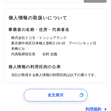
落雷
う）災、雪災
水道管修理費用
水道管修理費用
※4
対面
破裂・爆発
地震火災費用
水災
地震火災費用
盗難
※5
ランキングをもっと見る
ランキングをもっと見る
水濡れ
始期日
2025/10/01
※1
水災
盗難
騒擾（じょう）
個人情報の取扱いについて
適用される割引
建築年割引
その他付帯される
水濡れ
外部からの落下・
破損・汚損
修理付帯費用
※1
費用の補償
騒擾（じょう）
飛来・衝突
※1水災料率は最低リスク区分を適用
外部からの落下・
破損・汚損
事業者の名称・住所・代表者名
付帯サービス
住まいの緊急かけつけサービス
説明事項
※2雑危険（盗難を除く）および破汚
飛来・衝突
損において、自己負担額5万円
インターネット割引
株式会社ドコモ・インシュアランス
適用される割引
指定工務店割引
クレジットカード
東京都中央区日本橋人形町2-14-10 アーバンネット日
募集文書番号
建築年割引
コンビニ払い
補償内容
補償内容
本橋ビル
払込方法
口座振替
代表取締役社長 吉村 忠義
その他条件
指定工務店特約
※6
銀行振込
上半期
新規契約数ランキング
免責金額（自己負
免責金額（自己負
免責金額なし
免責金額なし
個人情報の利用目的の公表
※1
担額）
担額）
すまいのサポート24
補償内容
一括払
当社火災保険新規契約者数より算出[
当社が取得する個人情報の利用目的は以下の通りです。
年
月]（ドコモスマート保険
リフォーム相談サービス
支払方法
年払い
付帯サービス
臨時費用
ナビ調べ）
臨時費用
ドコモスマート保険ナビ編集部の評価
長期優良住宅の維持保全サポートサー
月払い
損害防止費用
免責金額（自己負
ビス
損害防止費用
1.見積請求受付時、資料請求受付時、ユーザー登録受
免責金額なし
担額）
残存物取片づけ費用
残存物取片づけ費用
付時
付帯される費用の
付帯される費用保
ネット申込
ソニー損保の新ネット火災保険は、補償の組合せが
全文表示
補償
クレジットカード
険金
失火見舞費用
失火見舞費用
※2
申込方法
郵送
ユーザー登録受付および、管理のため
自由だから、必要な補償に絞って選べます。
臨時費用
コンビニ払い
水道管修理費用
水道管修理費用
郵便、電話、およびＥメール等により、当社と取引のあるも
※3
対面
払込方法
しかも、「地震上乗せ特約（全半損時のみ）」で、
損害防止費用
しくは委託を受けている保険会社・提携会社の保険その他に
口座振替
利用規約
地震火災費用
地震火災費用
※4