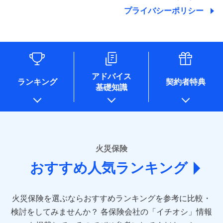
地震の被害にも最大100％で備えられます。
ランキングをもっと見る
関する情報を提供し、金融商品等の契約を勧奨するため、ま
残存物取片づけ費用
付帯される費用保
銀行振込
始期日
2025/10/01
プライバシーポリシー
た維持管理等の委託業務遂行のため、またそれらに付帯、関
険金
失火見舞費用
適用される割引
建築年割引
その他付帯される
連する当社および提携会社のサービスを案内、提供するため
修理付帯費用
費用の補償
水道管修理費用
一括払
※1雑危険（盗難を除く）および破汚
（なお、当社は複数の保険会社と取引があり、取得した個人
説明事項
付帯サービス
住まいの緊急かけつけサービス
地震火災費用
支払方法
損において、自己負担額5万円
年払い
情報を取引のある他の保険会社の商品・サービスをご提案す
インターネット割引
るために利用させていただくことがあります。）
月払い
ソニー損害保険株式会社で
各種セミナーの開催のため
適用される割引
指定工務店割引
保険証券の不発行に関する特約（500
クレジットカード
募集文書番号
適用される割引
お見積もり
コンサルティングサービスの実施のため
円）
建築年割引
コンビニ払い
ネット申込
アドバイス
補償内容
アンケートやキャンペーン等の実施のため
払込方法
ランキング
契約者特典
口座振替
申込方法
郵送
基礎知識
上記に係る案内・手続き・管理等付帯業務を行うため
その他条件
住まいのアシスタンスサービス
※2
その他条件
指定工務店特約
※5
見積もりや保険会社とのご契約に先立ち、当社が提供する
銀行振込
対面
* 当社が委託を受けている保険会社の情報は、保険会社
免責金額（自己負
ドコモスマート保険ナビの利用規約と個人情報の取扱いに
のホームページに掲載しておりますので、ご確認くださ
免責金額なし
WEB見積もり+メールアドレス登録後
担額）
すまいのサポート24
同意いただく必要があります。詳細について、以下をご確
一括払
始期日
2024/10/01
い。
から4営業日+1日以降、お客さまが決
備考
認ください。
リフォーム相談サービス
ドコモスマート保険ナビ編集部の評価
支払方法
年払い
付帯サービス
済した時点で保険のお申し込みと完了
臨時費用
長期優良住宅の維持保全サポートサー
※1損害割合が30%未満の場合は定率
■損害保険
ドコモスマート保険ナビサービス利用規約
となります。
月払い
火災保険
ビス
損害防止費用
払、水災料率は最低リスク区分を適用
あいおいニッセイ同和損害保険株式会社
当社による個人情報の取扱いについて（プライバシー
ソニー損保の新ネット火災保険は、補償の組合せが
※2破損・汚損、水ぬれは自己負担額
残存物取片づけ費用
付帯される費用保
おすすめ人気ランキング
(https://www.aioinissaydowa.co.jp/)
ネット申込
クレジットカード
ポリシー）
※3
自由だから、必要な補償に絞って選べます。
5万円 建物が築15年以上または建築
クレジットカード
険金
失火見舞費用
アクサ損害保険株式会社 (https://www.axa-
※2
申込方法
郵送
コンビニ払い
年不明の場合、風災・雹（ひょう）
しかも、「地震上乗せ特約（全半損時のみ）」で、
払込方法
コンビニ払い
direct.co.jp/)
水道管修理費用
※3
災・雪災の自己負担額は5万円
対面
口座振替
払込方法
地震の被害にも最大100％で備えられます。
口座振替
火災保険を選ぶならおすすめランキングを参考に比較・
アニコム損害保険株式会社 (https://www.anicom-
※3失火見舞費用の取扱いはなし
地震火災費用
※4
銀行振込
説明事項
※4水道管修理費用の取扱いはなし
sompo.co.jp/)
銀行振込
検討をしてみませんか？
始期日
2025/10/01
各保険会社の「イチオシ」情報
（破損・汚損等危険補償特約で補償対
東京海上ダイレクト損害保険株式会社
その他付帯される