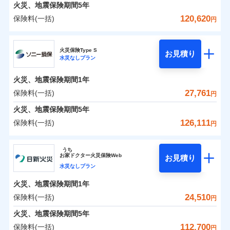
火災 1年
地震 1年
火災、地震保険期間
5年
120,620
保険料(一括)
円
0
8,873
12,400
建物
円
円
円
日新火災海上保険株式会社
火災保険Type S
お見積り
水災なしプラン
0
4,495
3,720
日新火災海上保険株式会社のおすすめポイント
家財
円
円
円
火災、地震保険期間
1年
保険料（一括）内訳
01
POINT
27,761
保険料(一括)
円
火災 1年
地震 1年
火災、地震保険期間
5年
126,111
保険料(一括)
円
イチオシ
02
POINT
0
6,210
12,400
建物
円
円
円
ソニー損害保険株式会社
うち
ソニー損保の新ネット火災保険は、補償の組合せが自
お
家
ドクター火災保険Web
お見積り
0
3,870
3,720
ソニー損害保険株式会社のおすすめポイント
家財
円
由だから、必要な補償に絞って選べます。
円
円
水災なしプラン
しかも「地震上乗せ特約（全半損時のみ）」で、地震
火災、地震保険期間
1年
保険料（一括）内訳
01
POINT
の被害にも火災保険の保険金額に対して最大100％で備
24,510
保険料(一括)
円
えられます（一部損は対象外）。
火災 1年
地震 1年
火災、地震保険期間
5年
112,700
保険料(一括)
円