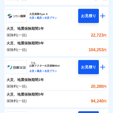
イチオシ
02
POINT
補償の範囲
？
0
03
8,037
12,400
POINT
建物
円
円
円
日新火災海上保険株式会社
まさかのときも安心！全国の優良工務店とタッグを
火災保険Type S
お見積り
火災＋風災＋水災プラン
0
3,604
3,720
日新火災海上保険株式会社のおすすめポイント
家財
円
組み、「高品質な修理」と「保険金のお支払」をワ
円
円
火災
風災・雹（ひょ
落雷
う）災、雪災
ンセットで提供する火災保険です。
火災、地震保険期間
1年
保険料（一括）内訳
01
破裂・爆発
POINT
お客さまのニーズから補償を考え、設計することで
22,723
保険料(一括)
円
合理的な保険料を実現することができます。さらに
水災
盗難
火災 1年
地震 1年
火災、地震保険期間
5年
水濡れ
各種割引が充実！
※1
騒擾（じょう）
104,253
保険料(一括)
円
大切な住まいを守るための各種サポート機能をご用
外部からの落下・
破損・汚損
イチオシ
02
POINT
0
5,630
12,400
建物
円
円
円
飛来・衝突
意、住宅トラブル応急サービス「すまいのサポート
ソニー損害保険株式会社
うち
24」、住まいをメンテナンスする際の無料の「リフ
ソニー損保の新ネット火災保険は、補償の組合せが自
お
家
ドクター火災保険Web
お見積り
0
ォーム相談サービス」、「長期優良住宅の維持保全
2,760
3,720
ソニー損害保険株式会社のおすすめポイント
家財
円
由だから、必要な補償に絞って選べます。
円
円
火災＋風災＋水災プラン
サポートサービス」をご提供します。
しかも「地震上乗せ特約（全半損時のみ）」で、地震
火災、地震保険期間
1年
保険料（一括）内訳
01
POINT
の被害にも火災保険の保険金額に対して最大100％で備
お家ドクター火災保険Web（すまいの保険）のお見
20,280
保険料(一括)
円
えられます（一部損は対象外）。
積もり・お申込みはネットで完結！
火災 1年
地震 1年
火災、地震保険期間
5年
上半期
新規契約数ランキング
94,240
保険料(一括)
円
イチオシ
02
POINT
補償の範囲
補償の範囲
？
0
03
4,329
12,400
？
03
POINT
建物
円
POINT
円
円
当社火災保険新規契約者数より算出[
年
月]（ドコモスマート保険
日新火災海上保険株式会社
ナビ調べ）