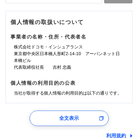
落雷
う）災、雪災
水道管修理費用
水道管修理費用
※4
対面
破裂・爆発
地震火災費用
水災
地震火災費用
盗難
※5
ランキングをもっと見る
ランキングをもっと見る
水濡れ
始期日
2025/10/01
※1
水災
盗難
騒擾（じょう）
個人情報の取扱いについて
適用される割引
建築年割引
その他付帯される
水濡れ
外部からの落下・
破損・汚損
修理付帯費用
※1
費用の補償
騒擾（じょう）
飛来・衝突
※1水災料率は最低リスク区分を適用
外部からの落下・
破損・汚損
事業者の名称・住所・代表者名
付帯サービス
住まいの緊急かけつけサービス
説明事項
※2雑危険（盗難を除く）および破汚
飛来・衝突
損において、自己負担額5万円
インターネット割引
株式会社ドコモ・インシュアランス
適用される割引
指定工務店割引
クレジットカード
東京都中央区日本橋人形町2-14-10 アーバンネット日
募集文書番号
建築年割引
コンビニ払い
補償内容
補償内容
本橋ビル
払込方法
口座振替
代表取締役社長 吉村 忠義
その他条件
指定工務店特約
※6
銀行振込
上半期
新規契約数ランキング
免責金額（自己負
免責金額（自己負
免責金額なし
免責金額なし
個人情報の利用目的の公表
※1
担額）
担額）
すまいのサポート24
補償内容
一括払
当社火災保険新規契約者数より算出[
当社が取得する個人情報の利用目的は以下の通りです。
年
月]（ドコモスマート保険
リフォーム相談サービス
支払方法
年払い
付帯サービス
臨時費用
ナビ調べ）
臨時費用
ドコモスマート保険ナビ編集部の評価
長期優良住宅の維持保全サポートサー
月払い
損害防止費用
免責金額（自己負
ビス
損害防止費用
1.見積請求受付時、資料請求受付時、ユーザー登録受
免責金額なし
担額）
残存物取片づけ費用
残存物取片づけ費用
付時
付帯される費用の
付帯される費用保
ネット申込
ソニー損保の新ネット火災保険は、補償の組合せが
全文表示
補償
クレジットカード
険金
失火見舞費用
失火見舞費用
※2
申込方法
郵送
ユーザー登録受付および、管理のため
自由だから、必要な補償に絞って選べます。
臨時費用
コンビニ払い
水道管修理費用
水道管修理費用
郵便、電話、およびＥメール等により、当社と取引のあるも
※3
対面
払込方法
しかも、「地震上乗せ特約（全半損時のみ）」で、
損害防止費用
しくは委託を受けている保険会社・提携会社の保険その他に
口座振替
利用規約
地震火災費用
地震火災費用
※4