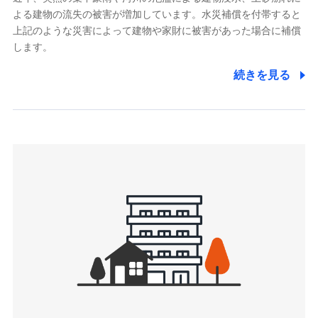
よる建物の流失の被害が増加しています。水災補償を付帯すると
郵便、電話、およびＥメール等により、当社と取引のあるも
しくは委託を受けている保険会社・提携会社の保険その他に
上記のような災害によって建物や家財に被害があった場合に補償
関する情報を提供し、金融商品等の契約を勧奨するため、ま
します。
た維持管理等の委託業務遂行のため、またそれらに付帯、関
連する当社および提携会社のサービスを案内、提供するため
続きを見る
（なお、当社は複数の保険会社と取引があり、取得した個人
情報を取引のある他の保険会社の商品・サービスをご提案す
るために利用させていただくことがあります。）
上記に係る連絡・手続き・管理等付帯業務を行うため
3.セミナー募集サイトから取得した個人情報
各種セミナーの案内、開催のため
上記に係る連絡・手続き・管理等付帯業務を行うため
4.家族・友達紹介にて取得した個人情報
被紹介者への連絡、及び当社と取引のあるもしくは委託を受
けている保険会社・提携会社の保険その他に関する情報を提
供し、金融商品等の契約を勧奨するため
アンケートやキャンペーン等の実施のため
上記に係る連絡・手続き・管理等付帯業務を行うため