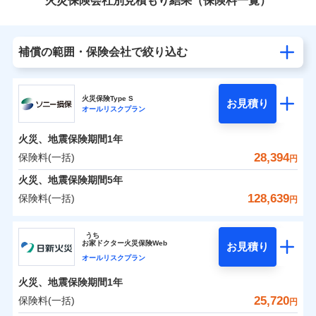
火災保険会社別見積もり結果（保険料一覧）
補償の範囲・保険会社で絞り込む
火災保険Type S
お見積り
オールリスクプラン
火災、地震保険期間
1年
28,394
保険料(一括)
円
火災、地震保険期間
5年
128,639
保険料(一括)
円
ソニー損害保険株式会社
うち
お
家
ドクター火災保険Web
お見積り
ソニー損害保険株式会社のおすすめポイント
オールリスクプラン
火災、地震保険期間
1年
保険料（一括）内訳
01
POINT
25,720
保険料(一括)
円