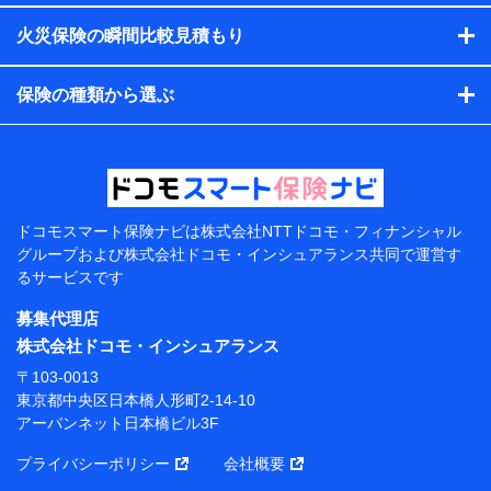
す。）
火災保険の瞬間比較見積もり
各種セミナーの開催のため
コンサルティングサービスの実施のため
アンケートやキャンペーン等の実施のため
保険の種類から選ぶ
上記に係る案内・手続き・管理等付帯業務を行うため
【当該個人データの管理について責任を有する者の名
称・住所・代表者名】
当該個人データを取り扱う各共同利用者（詳細は次のと
おり）
ドコモスマート保険ナビは
株式会社NTTドコモ・フィナンシャル
東京都千代田区永田町2丁目11番1号 山王パークタワー
グループおよび
株式会社ドコモ・インシュアランス共同で
運営す
株式会社NTTドコモ 代表取締役社長 前田 義晃
るサービスです
東京都中央区日本橋人形町2-14-10 アーバンネット日
募集代理店
本橋ビル 3F
株式会社ドコモ・インシュアランス
株式会社ドコモ・インシュアランス 代表取締役社
〒103-0013
長 吉村 忠義
東京都中央区日本橋人形町2-14-10
アーバンネット日本橋ビル3F
※ 当社および株式会社NTTドコモは、お客さまの情報
を利用させていただくにあたっては、「NTTドコモ パー
プライバシーポリシー
会社概要
ソナルデータ憲章」に定める行動原則を順守します 。