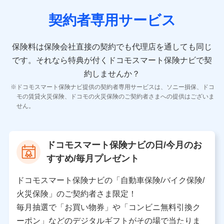
契約者専用サービス
10.受託業務の 個人情報
受託業務の遂行およびこれらに準ずる業務の遂行のため
保険料は保険会社直接の契約でも代理店を通しても同じ
です。
それなら特典が付くドコモスマート保険ナビで契
11.マイカー通勤管理クラウド並びに法人向けASPサー
ビスに関してのお問い合わせ情報
約しませんか？
各種お問い合わせに対応するため
ドコモスマート保険ナビ提供の契約者専用サービスは、ソニー損保、ドコ
当社のサービスに関する情報提供や、皆様に有用なお知らせ
モの賃貸火災保険、ドコモの火災保険のご契約者さまへの提供はございま
をお送りするため
せん。
アンケートの送付のため
当社のサービスや媒体の運営改善に必要なデータを解析し、
分析するため
当社の対応品質向上やお問い合わせ内容の正確な把握のため
ドコモスマート保険ナビの日/今月のお
個人情報保護管理者の職名、連絡先
すすめ/毎月プレゼント
株式会社ドコモ・インシュアランス 営業部長
〒103-0013 東京都中央区日本橋人形町2-14-10 アー
ドコモスマート保険ナビの「自動車保険/バイク保険/
バンネット日本橋ビル 3F
火災保険」のご契約者さま限定！
株式会社ドコモ・インシュアランス
毎月抽選で「お買い物券」や「コンビニ無料引換ク
ーポン」などのデジタルギフトがその場で当たりま