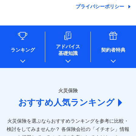
地震の被害にも最大100％で備えられます。
ランキングをもっと見る
関する情報を提供し、金融商品等の契約を勧奨するため、ま
残存物取片づけ費用
付帯される費用保
銀行振込
始期日
2025/10/01
プライバシーポリシー
た維持管理等の委託業務遂行のため、またそれらに付帯、関
険金
失火見舞費用
適用される割引
建築年割引
その他付帯される
連する当社および提携会社のサービスを案内、提供するため
修理付帯費用
費用の補償
水道管修理費用
一括払
※1雑危険（盗難を除く）および破汚
（なお、当社は複数の保険会社と取引があり、取得した個人
説明事項
付帯サービス
住まいの緊急かけつけサービス
地震火災費用
支払方法
損において、自己負担額5万円
年払い
情報を取引のある他の保険会社の商品・サービスをご提案す
インターネット割引
るために利用させていただくことがあります。）
月払い
ソニー損害保険株式会社で
各種セミナーの開催のため
適用される割引
指定工務店割引
保険証券の不発行に関する特約（500
クレジットカード
募集文書番号
適用される割引
お見積もり
コンサルティングサービスの実施のため
円）
建築年割引
コンビニ払い
ネット申込
アドバイス
補償内容
アンケートやキャンペーン等の実施のため
払込方法
ランキング
契約者特典
口座振替
申込方法
郵送
基礎知識
上記に係る案内・手続き・管理等付帯業務を行うため
その他条件
住まいのアシスタンスサービス
※2
その他条件
指定工務店特約
※5
見積もりや保険会社とのご契約に先立ち、当社が提供する
銀行振込
対面
* 当社が委託を受けている保険会社の情報は、保険会社
免責金額（自己負
ドコモスマート保険ナビの利用規約と個人情報の取扱いに
のホームページに掲載しておりますので、ご確認くださ
免責金額なし
WEB見積もり+メールアドレス登録後
担額）
すまいのサポート24
同意いただく必要があります。詳細について、以下をご確
一括払
始期日
2024/10/01
い。
から4営業日+1日以降、お客さまが決
備考
認ください。
リフォーム相談サービス
ドコモスマート保険ナビ編集部の評価
支払方法
年払い
付帯サービス
済した時点で保険のお申し込みと完了
臨時費用
長期優良住宅の維持保全サポートサー
※1損害割合が30%未満の場合は定率
■損害保険
ドコモスマート保険ナビサービス利用規約
となります。
月払い
火災保険
ビス
損害防止費用
払、水災料率は最低リスク区分を適用
あいおいニッセイ同和損害保険株式会社
当社による個人情報の取扱いについて（プライバシー
ソニー損保の新ネット火災保険は、補償の組合せが
※2破損・汚損、水ぬれは自己負担額
残存物取片づけ費用
付帯される費用保
おすすめ人気ランキング
(https://www.aioinissaydowa.co.jp/)
ネット申込
クレジットカード
ポリシー）
※3
自由だから、必要な補償に絞って選べます。
5万円 建物が築15年以上または建築
クレジットカード
険金
失火見舞費用
アクサ損害保険株式会社 (https://www.axa-
※2
申込方法
郵送
コンビニ払い
年不明の場合、風災・雹（ひょう）
しかも、「地震上乗せ特約（全半損時のみ）」で、
払込方法
コンビニ払い
direct.co.jp/)
水道管修理費用
※3
災・雪災の自己負担額は5万円
対面
口座振替
払込方法
地震の被害にも最大100％で備えられます。
口座振替
火災保険を選ぶならおすすめランキングを参考に比較・
アニコム損害保険株式会社 (https://www.anicom-
※3失火見舞費用の取扱いはなし
地震火災費用
※4
銀行振込
説明事項
※4水道管修理費用の取扱いはなし
sompo.co.jp/)
銀行振込
検討をしてみませんか？
始期日
2025/10/01
各保険会社の「イチオシ」情報
（破損・汚損等危険補償特約で補償対
東京海上ダイレクト損害保険株式会社
その他付帯される