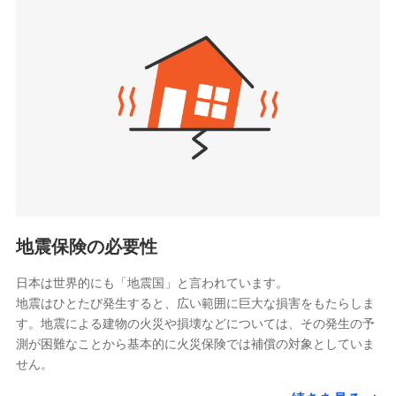
seimei.co.jp）
「リフォーム相談サービス」、「長期優良住宅の維持
チューリッヒ生命保険株式会社
保全サポートサービス」をご提供しています。
（https://www.zurichlife.co.jp/）
東京海上日動あんしん生命保険株式会社
チューリッヒ保険会社で
ドコモスマート保険ナビ編集部の評価
（https://www.tmn-anshin.co.jp/）
お見積もり
なないろ生命保険株式会社
（https://www.nanairolife.co.jp/）
チューリッヒ保険会社の
日新火災海上保険株式会社で
全国の優良工務店とタッグを組み、「高品質な修理」
日本生命保険相互会社
詳細を見る
お見積もり
と「保険金のお支払」をワンセットで提供する火災保
（https://www.nissay.co.jp）
険です。補償の選択は自由自在で、お申込みはPC・ス
はなさく生命保険株式会社
マホで24時間受付可能です。住宅トラブル応急サービ
見積もりや保険会社とのご契約に先立ち、当社が提供する
見積もりや保険会社とのご契約に先立ち、当社が提供する
（https://www.life8739.co.jp/）
ドコモスマート保険ナビの利用規約と個人情報の取扱いに
ス「すまいのサポート24」は水まわり、玄関カギの紛
ドコモスマート保険ナビの利用規約と個人情報の取扱いに
マニュライフ生命保険株式会社
同意いただく必要があります。詳細について、以下をご確
失、ハチの巣駆除等の住宅トラブルに対応していま
同意いただく必要があります。詳細について、以下をご確
（https://www.manulife.co.jp/）
地震保険の必要性
認ください。
認ください。
す。さらに大切な住まいを守るための各種サポート機
三井住友海上あいおい生命保険株式会社
ドコモスマート保険ナビサービス利用規約
能をご用意。住まいをメンテナンスする際の無料の
（https://www.msa-life.co.jp/）
ドコモスマート保険ナビサービス利用規約
日本は世界的にも「地震国」と言われています。
メットライフ生命株式会社
当社による個人情報の取扱いについて（プライバシー
「リフォーム相談サービス」、「長期優良住宅の維持
当社による個人情報の取扱いについて（プライバシー
地震はひとたび発生すると、広い範囲に巨大な損害をもたらしま
(https://www.metlife.co.jp/)
ポリシー）
保全サポートサービス」をご提供しています。
ポリシー）
す。地震による建物の火災や損壊などについては、その発生の予
メディケア生命保険株式会社
測が困難なことから基本的に火災保険では補償の対象としていま
（https://www.medicarelife.com/）
せん。
■少額短期保険