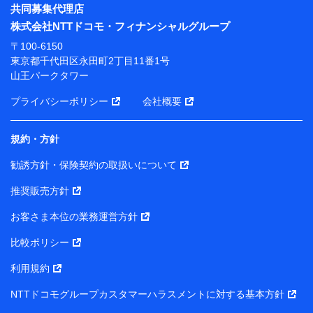
※ パーソナルデータダッシュボードの「第三者提供の
共同募集代理店
管理」の設定状態にかかわらず、共同利用する場合があ
株式会社NTTドコモ・フィナンシャルグループ
ります。
〒100-6150
※ dポイントクラブ会員ではないお客さま（2019年12
東京都千代田区永田町2丁目11番1号
月11日以降、一度もdポイントクラブ会員であったこと
山王パークタワー
がないお客さまに限る）に関する、2019年12月10日以
前に取得した個人データは、こちら の利用目的の範囲内
プライバシーポリシー
会社概要
に限って共同利用します。
規約・方針
当社は株式会社NTTドコモ・フィナンシャルグループ
との間で、以下のとおり個人データを共同利用しま
勧誘方針・保険契約の取扱いについて
す。
推奨販売方針
【共同して利用される利用データの項目】
当社または株式会社NTTドコモ・フィナンシャルグルー
お客さま本位の業務運営方針
プがサービス提供等を通じて取得した、以下の情報など
比較ポリシー
の個人データ
基本情報
利用規約
氏名、電話番号、メールアドレス、お客さまの識別子、属
NTTドコモグループカスタマーハラスメントに対する基本方針
性、連絡先、dポイントサービスのご利用に関する情報。例
として、dポイントカード番号、性別、年齢、家族構成、住