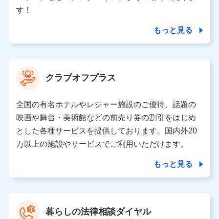
個人情報の第三者提供について
す！
当社ではご本人の同意がある場合または法令に基づく場
合を除き、第三者に提供いたしません。
もっと見る
業務の委託
当社は利用目的の達成に必要な範囲内において個人情報
クラブオフプラス
の取り扱いの全部または一部を委託する場合がありま
す。
全国の有名ホテルやレジャー施設のご優待、話題の
個人データの共同利用
映画や舞台・美術館などの前売り券の割引をはじめ
とした各種サービスを提供しております。国内外20
当社は株式会社NTTドコモとの間で、以下のとおり個
人データを共同利用します。
万以上の施設やサービスでご利用いただけます。
【共同して利用される利用データの項目】
もっと見る
当社又は株式会社NTTドコモがサービス提供等を通じて
取得した、以下の情報などの個人データ
基本情報
氏名、電話番号、メールアドレス、お客さまの識別子、属
暮らしの法律相談ダイヤル
性、連絡先、dポイントサービスのご利用に関する情報。例