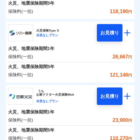
火災 1年
地震 1年
火災、地震保険期間
5年
118,190
保険料(一括)
円
0
8,459
11,950
建物
円
円
円
日新火災海上保険株式会社
火災保険Type S
お見積り
水災なしプラン
0
4,395
3,590
日新火災海上保険株式会社のおすすめポイント
家財
円
円
円
火災、地震保険期間
1年
保険料（一括）内訳
01
POINT
26,667
保険料(一括)
円
火災 1年
地震 1年
火災、地震保険期間
5年
121,146
保険料(一括)
円
イチオシ
02
POINT
0
6,310
11,950
建物
円
円
円
ソニー損害保険株式会社
うち
ソニー損保の新ネット火災保険は、補償の組合せが自
お
家
ドクター火災保険Web
お見積り
0
3,870
3,590
ソニー損害保険株式会社のおすすめポイント
家財
円
由だから、必要な補償に絞って選べます。
円
円
水災なしプラン
しかも「地震上乗せ特約（全半損時のみ）」で、地震
火災、地震保険期間
1年
保険料（一括）内訳
01
POINT
の被害にも火災保険の保険金額に対して最大100％で備
23,900
保険料(一括)
円
えられます（一部損は対象外）。
火災 1年
地震 1年
火災、地震保険期間
5年
110,270
保険料(一括)
円