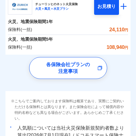
まさかのときも安心！全国の優良工務店とタッグを
チューリッヒのネット火災保険
お見積り
火災＋風災＋水災プラン
0
2,174
3,590
日新火災海上保険株式会社のおすすめポイント
家財
円
組み、「高品質な修理」と「保険金のお支払」をワ
円
円
火災
風災・雹（ひょ
火災
風災・雹（ひょ
落雷
う）災、雪災
ンセットで提供する火災保険です。
落雷
う）災、雪災
火災、地震保険期間
1年
保険料（一括）内訳
01
破裂・爆発
POINT
破裂・爆発
お客さまのニーズから補償を考え、設計することで
24,110
保険料(一括)
円
合理的な保険料を実現することができます。さらに
水災
盗難
水災
盗難
火災 1年
地震 1年
火災、地震保険期間
5年
ランキングをもっと見る
水濡れ
水濡れ
各種割引が充実！
※1
騒擾（じょう）
騒擾（じょう）
108,940
保険料(一括)
円
大切な住まいを守るための各種サポート機能をご用
外部からの落下・
破損・汚損
外部からの落下・
破損・汚損
イチオシ
02
POINT
0
2,130
11,950
建物
円
円
円
飛来・衝突
飛来・衝突
意、住宅トラブル応急サービス「すまいのサポート
チューリッヒ保険会社
各保険会社プランの
24」、住まいをメンテナンスする際の無料の「リフ
ソニー損保の新ネット火災保険は、補償の組合せが自
注意事項
0
ォーム相談サービス」、「長期優良住宅の維持保全
2,190
3,590
チューリッヒ保険会社のおすすめポイント
家財
円
由だから、必要な補償に絞って選べます。
円
円
サポートサービス」をご提供します。
しかも「地震上乗せ特約（全半損時のみ）」で、地震
保険料（一括）内訳
01
補償内容
POINT
の被害にも火災保険の保険金額に対して最大100％で備
お家ドクター火災保険Web（すまいの保険）のお見
えられます（一部損は対象外）。
積もり・お申込みはネットで完結！
火災 1年
地震 1年
上半期
新規契約数ランキング
こちらでご案内しております保険料は概算であり、実際にご契約い
上半期
新規契約数ランキング
免責金額（自己負
免責金額なし
ただける保険料とは異なります。また保険会社によって補償内容や
※2
担額）
特約名称なども異なる場合がございます。あらかじめご了承くださ
イチオシ
02
POINT
補償の範囲
補償の範囲
？
0
03
6,500
11,950
？
03
POINT
建物
円
POINT
円
円
当社火災保険新規契約者数より算出[
年
月]（ドコモスマート保険
当社火災保険新規契約者数より算出[
年
月]（ドコモスマート保険
い。
ナビ調べ）
臨時費用
ナビ調べ）
まさかのときも安心！全国の優良工務店とタッグを
人気順については当社
新規契約者数より
損害防止費用
0
2,070
3,590
家財
円
組み、「高品質な修理」と「保険金のお支払」をワ
円
円
算出[
年
月
日現在]（ドコモスマート保険ナ