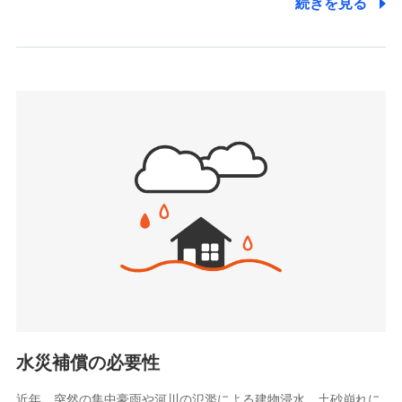
続きを見る
株式会社アシロ少額短期保険
日新火災海上保険株式会社で
(https://kailash.co.jp/)
お見積もり
SBIいきいき少額短期保険会社 (https://www.i-
sedai.com/)
見積もりや保険会社とのご契約に先立ち、当社が提供する
SBIペット少額短期保険株式会社
ドコモスマート保険ナビの利用規約と個人情報の取扱いに
(https://www.sbipet-ssi.co.jp/)
同意いただく必要があります。詳細について、以下をご確
SBIリスタ少額短期保険会社
認ください。
(https://www.jishin.co.jp/)
スマートプラス少額短期保険株式会社
ドコモスマート保険ナビサービス利用規約
（https://www.smartplus-insurance.com/）
当社による個人情報の取扱いについて（プライバシー
チューリッヒ少額短期保険株式会社
ポリシー）
(https://www.zurichssi.co.jp/)
Tokio Marine X少額短期保険株式会社
(https://www.tokiomarine-x.co.jp/)
ペットメディカルサポート株式会社
(https://pshoken.co.jp/)
リトルファミリー少額短期保険株式会社
(https://www.littlefamily-ssi.com/)
水災補償の必要性
2.共同募集を行う代理店から受領する個人情報
近年、突然の集中豪雨や河川の氾濫による建物浸水、土砂崩れに