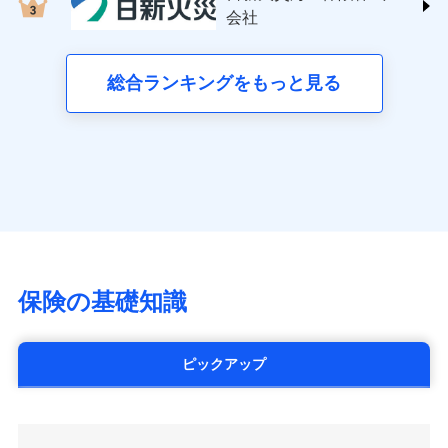
する修理業者（指定工務店）が建物の
三井住友海上火災保険株式会社 (https://www.ms-
クレジットカード会社にご確認くださ
失、ハチの巣駆除等の住宅トラブルに対応していま
お見積もり
会社
月払い
修理を行います。
い。
ins.com/)
す。さらに大切な住まいを守るための各種サポート機
三井ダイレクト損害保険株式会社
能をご用意。住まいをメンテナンスする際の無料の
ネット申込
募集文書番号
募集文書番号
(https://www.mitsui-direct.co.jp/)
見積もりや保険会社とのご契約に先立ち、当社が提供する
総合ランキングをもっと見る
「リフォーム相談サービス」、「長期優良住宅の維持
申込方法
郵送
ドコモスマート保険ナビの利用規約と個人情報の取扱いに
保全サポートサービス」をご提供しています。
対面
同意いただく必要があります。詳細について、以下をご確
■生命保険
認ください。
アクサ生命保険株式会社
始期日
2024/10/01
（https://www.axa.co.jp/）
ドコモスマート保険ナビサービス利用規約
SBI生命保険株式会社（https://www.sbilife.co.jp/）
当社による個人情報の取扱いについて（プライバシー
※1損害割合が30%未満の場合は定率
ドコモスマート保険ナビ編集部の評価
FWD生命保険株式会社
ドコモスマート保険ナビ編集部の評価
ポリシー）
日新火災海上保険株式会社で
払、水災料率は最低リスク区分を適用
（https://www.fwdlife.co.jp/）
※2失火見舞費用の取扱いはなし
お見積もり
ソニー生命保険株式会社
全国の優良工務店とタッグを組み、「高品質な修理」
※3水道管修理費用の取扱いはなし
チューリッヒのネット火災保険は
ダイレクト型でネッ
（https://www.sonylife.co.jp）
説明事項
※4地震火災費用の取扱いはなし
と「保険金のお支払」をワンセットで提供する火災保
ト完結のお手続き・リーズナブルな保険料
に加え、
火
SOMPOひまわり生命保険株式会社
保険の基礎知識
※5火災・風災等の事故により建物に
見積もりや保険会社とのご契約に先立ち、当社が提供する
険です。補償の選択は自由自在で、お申込みはPC・ス
災に対する補償に加え、すべてのプランに盗難等がつ
（https://www.himawari-life.co.jp/）
損害が生じたとき、日新火災がご案内
ドコモスマート保険ナビの利用規約と個人情報の取扱いに
マホで24時間受付可能です。住宅トラブル応急サービ
いており、
社会問題などを考慮された幅広い補償が特
する修理業者（指定工務店）が建物の
第一ネオ生命保険株式会社
同意いただく必要があります。詳細について、以下をご確
ス「すまいのサポート24」は水まわり、玄関カギの紛
修理を行います。
長です。
失火見舞金など付帯される費用保険金も多
（https://neofirst.co.jp/）
認ください。
ピックアップ
失、ハチの巣駆除等の住宅トラブルに対応していま
く、ダイレクトでありながら充実した補償が魅力で
大樹生命保険株式会社（https://www.taiju-
ドコモスマート保険ナビサービス利用規約
募集文書番号
す。さらに大切な住まいを守るための各種サポート機
life.co.jp）
す。
当社による個人情報の取扱いについて（プライバシー
能をご用意。住まいをメンテナンスする際の無料の
太陽生命保険株式会社（https://www.taiyo-
ポリシー）