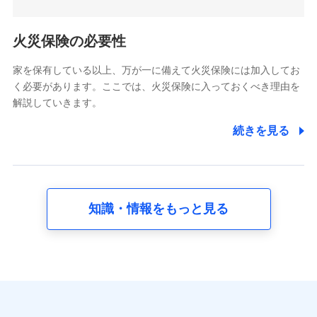
5.通話録音にて取得する情報
電話対応の品質向上およびお問合せ内容の正確な把握のため
火災保険の必要性
家を保有している以上、万が一に備えて火災保険には加入してお
6.採用応募者の個人情報
く必要があります。ここでは、火災保険に入っておくべき理由を
採用選考および入社手続を実施するため
解説していきます。
7.社員（従業者）の個人情報
続きを見る
人事･勤怠･健康・労務等の管理、給与支給、福利厚生・採用
退職関連処理等の各種手続きのため、当社と従業員または従
業員同士の連絡のため
知識・情報をもっと見る
8.取引先個人情報
取引先としての選定業務、営業情報の提供業務、契約締結手
続き業務、取引管理業務、およびこれらに準ずる業務の遂行
のため
9.お問い合わせ情報
各種お問い合わせに対応するため