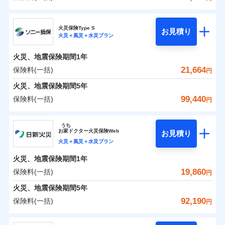
イチオシ
02
POINT
補償の範囲
？
0
03
7,623
11,950
POINT
建物
円
円
円
日新火災海上保険株式会社
まさかのときも安心！全国の優良工務店とタッグを
火災保険Type S
お見積り
火災＋風災＋水災プラン
0
3,504
3,590
日新火災海上保険株式会社のおすすめポイント
家財
円
組み、「高品質な修理」と「保険金のお支払」をワ
円
円
火災
風災・雹（ひょ
落雷
う）災、雪災
ンセットで提供する火災保険です。
火災、地震保険期間
1年
保険料（一括）内訳
01
破裂・爆発
POINT
お客さまのニーズから補償を考え、設計することで
21,664
保険料(一括)
円
合理的な保険料を実現することができます。さらに
水災
盗難
火災 1年
地震 1年
火災、地震保険期間
5年
水濡れ
各種割引が充実！
※1
騒擾（じょう）
99,440
保険料(一括)
円
大切な住まいを守るための各種サポート機能をご用
外部からの落下・
破損・汚損
イチオシ
02
POINT
0
5,630
11,950
建物
円
円
円
飛来・衝突
意、住宅トラブル応急サービス「すまいのサポート
ソニー損害保険株式会社
うち
24」、住まいをメンテナンスする際の無料の「リフ
ソニー損保の新ネット火災保険は、補償の組合せが自
お
家
ドクター火災保険Web
お見積り
0
ォーム相談サービス」、「長期優良住宅の維持保全
2,730
3,590
ソニー損害保険株式会社のおすすめポイント
家財
円
由だから、必要な補償に絞って選べます。
円
円
火災＋風災＋水災プラン
サポートサービス」をご提供します。
しかも「地震上乗せ特約（全半損時のみ）」で、地震
火災、地震保険期間
1年
保険料（一括）内訳
01
POINT
の被害にも火災保険の保険金額に対して最大100％で備
お家ドクター火災保険Web（すまいの保険）のお見
19,860
保険料(一括)
円
えられます（一部損は対象外）。
積もり・お申込みはネットで完結！
火災 1年
地震 1年
火災、地震保険期間
5年
上半期
新規契約数ランキング
92,190
保険料(一括)
円
イチオシ
02
POINT
補償の範囲
補償の範囲
？
0
03
3,950
11,950
？
03
POINT
建物
円
POINT
円
円
当社火災保険新規契約者数より算出[
年
月]（ドコモスマート保険
日新火災海上保険株式会社
ナビ調べ）