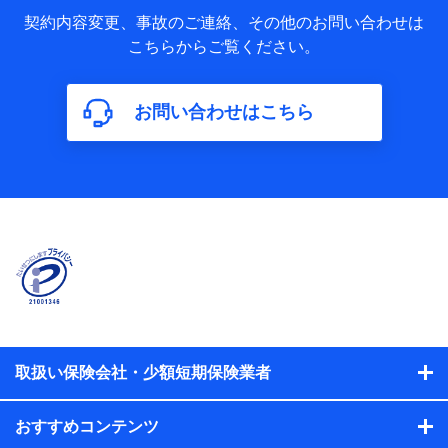
当社又は株式会社NTTドコモが取得し、又は保有する保険契
約に関する情報。例として、保険契約者及び被保険者の氏
契約内容変更、事故のご連絡、その他のお問い合わせは
名、住所、生年月日、性別、保険契約者と被保険者の関係、
こちらからご覧ください。
保険加入の目的、保険商品の内容、保険料、保険料のお支払
方法、車のメーカーや走行距離などの情報、建物の構造や築
年数などの情報、ペットの種類や年齢などの情報などが含ま
お問い合わせはこちら
れます。
【共同して利用する者の範囲】
当社
株式会社NTTドコモ
【利用する者の利用目的】
当社又は株式会社NTTドコモが提供する保険関連サービスに
おけるユーザ登録受付および管理のため
当社又は株式会社NTTドコモと取引のあるもしくは委託を受
けている保険会社・提携会社の保険その他に関する情報を提
供するため、また維持管理等の委託業務遂行のため、またそ
れらに付帯、関連する当社、株式会社NTTドコモおよび提携
会社のサービスを案内、提供するため
取扱い保険会社・少額短期保険業者
（各サービスで取得したサービス利用履歴、ウェブサイトの
閲覧履歴、購買履歴、ご契約内容等のパーソナルデータを分
おすすめコンテンツ
析して、お客さまの趣味・嗜好・傾向に応じたサービス・商
品等に関するご提案や広告の配信等を行うことがありま