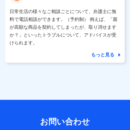
として、dポイントカード番号、性別、年齢、家族構成、住
所、dポイント残高、dポイント利用履歴などが含まれます。
日常生活の様々なご相談ごとについて、弁護士に無
利用情報
料で電話相談ができます。（予約制） 例えば、「親
当社又は株式会社NTTドコモが提供する各種サービスなどの
ご契約・ご利用などに関する情報。例として、当社又は株式
が高額な商品を契約してしまったが、取り消せます
会社NTTドコモが提供する各種サービスのご契約状態・ご利
か？」といったトラブルについて、アドバイスが受
用履歴インターネット利用時の行動に関する情報、アプリケ
ーション利用時の行動に関する情報、購入されたサービスや
けられます。
商品の名称・購入場所・決済に関する情報、アンケートの回
答に関する情報などが含まれます。
もっと見る
保険関連サービス情報
当社又は株式会社NTTドコモが提供する保険関連サービスに
関して取得し、又は保有する情報。例として、見積請求受付
時、資料請求受付時又はユーザー登録受付時に提供いただい
た情報（氏名、住所、生年月日、性別、保険契約者と被保険
者の関係、保険加入の目的、保険商品の内容、保険料、保険
料のお支払方法、車のメーカーや走行距離などの情報、建物
の構造や築年数などの情報、ペットの種類や年齢など）及び
お客様との応対記録 （お客様に提示した比較見積の試算結
果情報、メールマガジンを提供した際のメール内容や送信履
歴の情報及び保険の更改案内等を提供した際のメール内容や
送信履歴などの情報）が含まれます。
お問い合わせ
保険契約情報