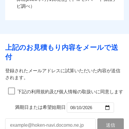
火災
風災・雹（ひょ
火災
風災・雹（ひょ
残存物取片づけ費用
付帯される費用の
落雷
う）災、雪災
ンセットで提供する火災保険です。
落雷
う）災、雪災
ビ調べ）
補償
失火見舞費用
破裂・爆発
破裂・爆発
お客さまのニーズから補償を考え、設計することで
水道管修理費用
合理的な保険料を実現することができます。さらに
水災
地震火災費用
盗難
水災
盗難
ランキングをもっと見る
ランキングをもっと見る
水濡れ
水濡れ
各種割引が充実！
※1
騒擾（じょう）
騒擾（じょう）
適用される割引
建築年割引
大切な住まいを守るための各種サポート機能をご用
外部からの落下・
破損・汚損
外部からの落下・
破損・汚損
イチオシ
02
POINT
飛来・衝突
飛来・衝突
意、住宅トラブル応急サービス「すまいのサポート
上記のお見積もり内容をメールで送
付帯サービス
住まいの緊急かけつけサービス
24」、住まいをメンテナンスする際の無料の「リフ
火災、自然災害、盗難などトータルでカバーし、大
付
ォーム相談サービス」、「長期優良住宅の維持保全
切な住まいをお守りします！
クレジットカード
サポートサービス」をご提供します。
水まわりトラブル、カギ開け対応など「住まいのア
コンビニ払い
補償内容
補償内容
登録されたメールアドレスに試算いただいた内容が送信
払込方法
お家ドクター火災保険Web（すまいの保険）のお見
シスタンスサービス」が無料付帯
口座振替
されます。
積もり・お申込みはネットで完結！
補償の対象やお客さまの状況に応じたさまざまな割
銀行振込
上半期
新規契約数ランキング
上半期
新規契約数ランキング
免責金額（自己負
免責金額（自己負
引をご用意！
免責金額なし
免責金額なし
※1
※2
下記の利用規約及び個人情報の取扱いに同意します
担額）
担額）
一括払
補償の範囲
？
03
POINT
当社火災保険新規契約者数より算出[
年
月]（ドコモスマート保険
当社火災保険新規契約者数より算出[
年
月]（ドコモスマート保険
支払方法
年払い
ナビ調べ）
臨時費用
ナビ調べ）
臨時費用
補償の範囲
？
03
満期日または希望始期日
POINT
月払い
損害防止費用
損害防止費用
火災
風災・雹（ひょ
残存物取片づけ費用
残存物取片づけ費用
付帯される費用の
付帯される費用保
ネット申込
落雷
う）災、雪災
補償
険金
失火見舞費用
失火見舞費用
※3
火災
風災・雹（ひょ
申込方法
破裂・爆発
郵送