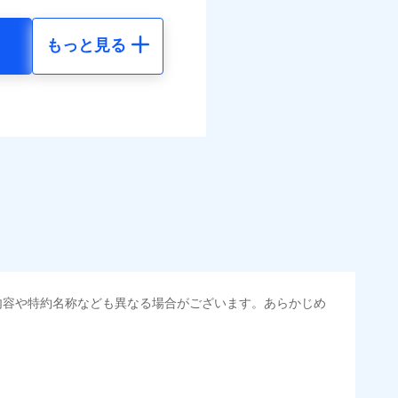
結！
もっと見る
地震 5年
べます。
調べ）
して最大100％で備えら
括払
50
15,450
円
円
払い
払い
60
4,640
円
円
調べ）
ット申込
送
面
0/01
地震 5年
金のお支払」をワンセッ
災料率は最低リスク区分を適
内容や特約名称なども異なる場合がございます。あらかじめ
00
15,450
円
円
できます。さらに各種割
危険（盗難を除く）および破
おいて、自己負担額5万円
50
4,640
円
円
すまいのサポート24」、
の維持保全サポートサー