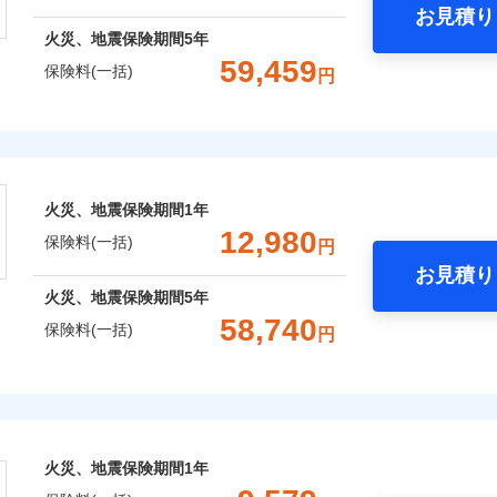
お見積り
年
地震 1年
火災 5年
火災、地震保険期間
5年
災保険は、補償の組合せが自由だから、必要な補償に絞って選
59,459
保険料(一括)
円
（全半損時のみ）」で、地震の被害にも火災保険の保険金額に対
,310
3,300
27,8
建物
円
円
）。
株式会社
,200
990
18,6
家財
円
円
会社のおすすめポイント
囲
？
火災、地震保険期間
1年
一括）内訳
12,980
保険料(一括)
円
お見積り
風災・雹（ひょう）災、雪災
水災
年
地震 1年
火災 5年
火災、地震保険期間
5年
全国の優良工務店とタッグを組み、「高品質な修理」と「保険
58,740
保険料(一括)
※1
円
,720
3,300
24,8
です。
建物
円
円
補償を考え、設計することで合理的な保険料を実現することが
破損・汚損
険株式会社
,355
990
14,5
家財
円
円
めの各種サポート機能をご用意、住宅トラブル応急サービス「
飛来・衝突
式会社のおすすめポイント
する際の無料の「リフォーム相談サービス」、「長期優良住宅
火災、地震保険期間
1年
。
一括）内訳