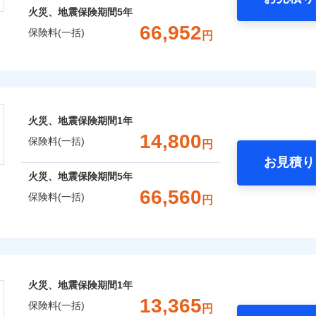
火災、地震保険期間
5年
66,952
保険料(一括)
円
株式会社
会社のおすすめポイント
火災、地震保険期間
1年
一括）内訳
14,800
保険料(一括)
円
お見積り
年
地震 1年
火災 5年
火災、地震保険期間
5年
66,560
保険料(一括)
円
,556
3,300
28,4
建物
円
円
険株式会社
,246
990
18,4
家財
円
円
式会社のおすすめポイント
火災、地震保険期間
1年
一括）内訳
13,365
保険料(一括)
円