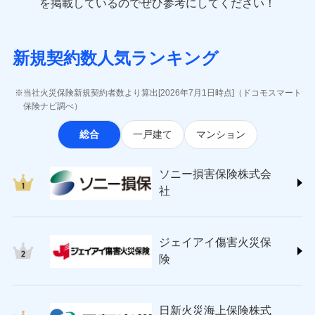
一括払
を掲載しているのでぜひ参考にしてください！
修理付帯費用
象となる場合があります。）
費用の補償
(https://www.e-design.net/)
一括払
説明事項
※1水災料率は最低リスク区分を適用
支払方法
年払い
※5地震火災費用の取扱いはなし
AIG損害保険株式会社
支払方法
年払い
※6火災・風災等の事故により建物に
月払い
ソニー損害保険株式会社で
インターネット割引
(https://www.aig.co.jp/sonpo)
月払い
募集文書番号
損害が生じたとき、日新火災がご案内
新規契約数人気ランキング
お見積もり
ＳＢＩ損害保険株式会社
適用される割引
指定工務店割引
する修理業者（指定工務店）が建物の
ネット申込
(https://www.sbisonpo.co.jp/)
修理を行います。
建築年割引
ネット申込
申込方法
郵送
ジェイアイ傷害火災保険株式会社
申込方法
郵送
当社火災保険新規契約者数より算出[2026年7月1日時点]（ドコモスマート
見積もりや保険会社とのご契約に先立ち、当社が提供する
対面
(https://www.jihoken.co.jp/)
募集文書番号
その他条件
指定工務店特約
保険ナビ調べ）
※5
対面
ドコモスマート保険ナビの利用規約と個人情報の取扱いに
ソニー損害保険株式会社
同意いただく必要があります。詳細について、以下をご確
始期日
2026/08/01
総合
一戸建て
マンション
(https://www.sonysonpo.co.jp/)
すまいのサポート24
認ください。
始期日
2024/10/01
ドコモスマート保険ナビ編集部の評価
損害保険ジャパン株式会社 (https://www.sompo-
リフォーム相談サービス
付帯サービス
ドコモスマート保険ナビサービス利用規約
※1盗難、水濡れ、騒擾（じょう）、
japan.co.jp/)
長期優良住宅の維持保全サポートサー
※1破損・汚損、水ぬれは自己負担額
ソニー損害保険株式会
外部からの落下・飛来・衝突は自動付
当社による個人情報の取扱いについて（プライバシー
ソニー損保の新ネット火災保険は、補償の組合せが
ＳＯＭＰＯダイレクト損害保険株式会社
ビス
5万円 建物が築15年以上または建築
帯です。
社
ポリシー）
自由だから、必要な補償に絞って選べます。
(https://www.sompo-direct.co.jp/)
年不明の場合、風災・雹（ひょう）
ドコモスマート保険ナビ編集部の評価
※2水まわりトラブル、カギ開け対
災・雪災の自己負担額は5万円
チューリッヒ保険会社 (https://www.zurich.co.jp/)
応、ガラス破損の場合に60分までの
クレジットカード
しかも、「地震上乗せ特約（全半損時のみ）」で、
※2失火見舞費用の取扱いはなし
東京海上日動火災保険株式会社
簡易作業無料でご提供いたします。弊
コンビニ払い
地震の被害にも最大100％で備えられます。
全国の優良工務店とタッグを組み、「高品質な修理」
※3水道管修理費用の取扱いはなし
払込方法
社提携業者にて24時間365日受付。受
ジェイアイ傷害火災保
(https://www.tokiomarine-nichido.co.jp/)
説明事項
口座振替
説明事項
（破損・汚損等危険補償特約で補償対
と「保険金のお支払」をワンセットで提供する火災保
付後、専門業者が対応に向かいます。
日新火災海上保険株式会社
険
象となる場合があります。）
銀行振込
ガラス破損の対応時間は9時～20時と
険です。補償の選択は自由自在で、お申込みはPC・ス
(https://www.nisshinfire.co.jp/)
※4地震火災費用の取扱いはなし
なります。
マホで24時間受付可能です。住宅トラブル応急サービ
ペット＆ファミリー損害保険株式会社
※5火災・風災等の事故により建物に
※3クレジットカード会社の分割払い
一括払
ス「すまいのサポート24」は水まわり、玄関カギの紛
(https://www.petfamilyins.co.jp/)
損害が生じたとき、日新火災がご案内
が可能なことがあります。詳しくは各
日新火災海上保険株式
ソニー損害保険株式会社で
支払方法
年払い