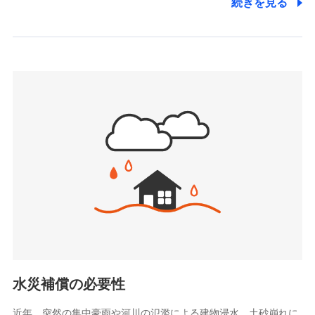
続きを見る
株式会社アシロ少額短期保険
日新火災海上保険株式会社で
(https://kailash.co.jp/)
お見積もり
SBIいきいき少額短期保険会社 (https://www.i-
sedai.com/)
見積もりや保険会社とのご契約に先立ち、当社が提供する
SBIペット少額短期保険株式会社
ドコモスマート保険ナビの利用規約と個人情報の取扱いに
(https://www.sbipet-ssi.co.jp/)
同意いただく必要があります。詳細について、以下をご確
SBIリスタ少額短期保険会社
認ください。
(https://www.jishin.co.jp/)
スマートプラス少額短期保険株式会社
ドコモスマート保険ナビサービス利用規約
（https://www.smartplus-insurance.com/）
当社による個人情報の取扱いについて（プライバシー
チューリッヒ少額短期保険株式会社
ポリシー）
(https://www.zurichssi.co.jp/)
Tokio Marine X少額短期保険株式会社
(https://www.tokiomarine-x.co.jp/)
ペットメディカルサポート株式会社
(https://pshoken.co.jp/)
リトルファミリー少額短期保険株式会社
(https://www.littlefamily-ssi.com/)
水災補償の必要性
2.共同募集を行う代理店から受領する個人情報
近年、突然の集中豪雨や河川の氾濫による建物浸水、土砂崩れに