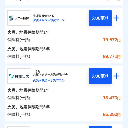
イチオシ
02
POINT
補償の範囲
？
0
03
7,615
10,350
POINT
建物
円
円
円
日新火災海上保険株式会社
まさかのときも安心！全国の優良工務店とタッグを
火災保険Type S
お見積り
火災＋風災＋水災プラン
0
3,527
3,110
日新火災海上保険株式会社のおすすめポイント
家財
円
組み、「高品質な修理」と「保険金のお支払」をワ
円
円
火災
風災・雹（ひょ
落雷
う）災、雪災
ンセットで提供する火災保険です。
火災、地震保険期間
1年
保険料（一括）内訳
01
破裂・爆発
POINT
お客さまのニーズから補償を考え、設計することで
19,572
保険料(一括)
円
合理的な保険料を実現することができます。さらに
水災
盗難
火災 1年
地震 1年
火災、地震保険期間
5年
水濡れ
各種割引が充実！
※1
騒擾（じょう）
89,771
保険料(一括)
円
大切な住まいを守るための各種サポート機能をご用
外部からの落下・
破損・汚損
イチオシ
02
POINT
0
6,110
10,350
建物
円
円
円
飛来・衝突
意、住宅トラブル応急サービス「すまいのサポート
ソニー損害保険株式会社
うち
24」、住まいをメンテナンスする際の無料の「リフ
ソニー損保の新ネット火災保険は、補償の組合せが自
お
家
ドクター火災保険Web
お見積り
0
ォーム相談サービス」、「長期優良住宅の維持保全
3,030
3,110
ソニー損害保険株式会社のおすすめポイント
家財
円
由だから、必要な補償に絞って選べます。
円
円
火災＋風災＋水災プラン
サポートサービス」をご提供します。
しかも「地震上乗せ特約（全半損時のみ）」で、地震
火災、地震保険期間
1年
保険料（一括）内訳
01
POINT
の被害にも火災保険の保険金額に対して最大100％で備
お家ドクター火災保険Web（すまいの保険）のお見
18,470
保険料(一括)
円
えられます（一部損は対象外）。
積もり・お申込みはネットで完結！
火災 1年
地震 1年
火災、地震保険期間
5年
上半期
新規契約数ランキング
85,350
保険料(一括)
円
イチオシ
02
POINT
補償の範囲
補償の範囲
？
0
03
3,915
10,350
？
03
POINT
建物
円
POINT
円
円
当社火災保険新規契約者数より算出[
年
月]（ドコモスマート保険
日新火災海上保険株式会社
ナビ調べ）