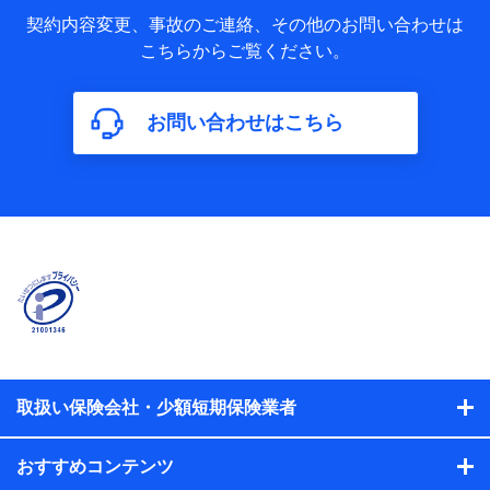
当社又は株式会社NTTドコモが取得し、又は保有する保険契
約に関する情報。例として、保険契約者及び被保険者の氏
契約内容変更、事故のご連絡、その他のお問い合わせは
名、住所、生年月日、性別、保険契約者と被保険者の関係、
こちらからご覧ください。
保険加入の目的、保険商品の内容、保険料、保険料のお支払
方法、車のメーカーや走行距離などの情報、建物の構造や築
年数などの情報、ペットの種類や年齢などの情報などが含ま
お問い合わせはこちら
れます。
【共同して利用する者の範囲】
当社
株式会社NTTドコモ
【利用する者の利用目的】
当社又は株式会社NTTドコモが提供する保険関連サービスに
おけるユーザ登録受付および管理のため
当社又は株式会社NTTドコモと取引のあるもしくは委託を受
けている保険会社・提携会社の保険その他に関する情報を提
供するため、また維持管理等の委託業務遂行のため、またそ
れらに付帯、関連する当社、株式会社NTTドコモおよび提携
会社のサービスを案内、提供するため
取扱い保険会社・少額短期保険業者
（各サービスで取得したサービス利用履歴、ウェブサイトの
閲覧履歴、購買履歴、ご契約内容等のパーソナルデータを分
おすすめコンテンツ
析して、お客さまの趣味・嗜好・傾向に応じたサービス・商
品等に関するご提案や広告の配信等を行うことがありま