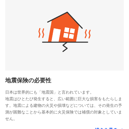
seimei.co.jp）
「リフォーム相談サービス」、「長期優良住宅の維持
チューリッヒ生命保険株式会社
保全サポートサービス」をご提供しています。
（https://www.zurichlife.co.jp/）
東京海上日動あんしん生命保険株式会社
チューリッヒ保険会社で
ドコモスマート保険ナビ編集部の評価
（https://www.tmn-anshin.co.jp/）
お見積もり
なないろ生命保険株式会社
（https://www.nanairolife.co.jp/）
チューリッヒ保険会社の
日新火災海上保険株式会社で
全国の優良工務店とタッグを組み、「高品質な修理」
日本生命保険相互会社
詳細を見る
お見積もり
と「保険金のお支払」をワンセットで提供する火災保
（https://www.nissay.co.jp）
険です。補償の選択は自由自在で、お申込みはPC・ス
はなさく生命保険株式会社
マホで24時間受付可能です。住宅トラブル応急サービ
見積もりや保険会社とのご契約に先立ち、当社が提供する
見積もりや保険会社とのご契約に先立ち、当社が提供する
（https://www.life8739.co.jp/）
ドコモスマート保険ナビの利用規約と個人情報の取扱いに
ス「すまいのサポート24」は水まわり、玄関カギの紛
ドコモスマート保険ナビの利用規約と個人情報の取扱いに
マニュライフ生命保険株式会社
同意いただく必要があります。詳細について、以下をご確
失、ハチの巣駆除等の住宅トラブルに対応していま
同意いただく必要があります。詳細について、以下をご確
（https://www.manulife.co.jp/）
地震保険の必要性
認ください。
認ください。
す。さらに大切な住まいを守るための各種サポート機
三井住友海上あいおい生命保険株式会社
ドコモスマート保険ナビサービス利用規約
能をご用意。住まいをメンテナンスする際の無料の
（https://www.msa-life.co.jp/）
ドコモスマート保険ナビサービス利用規約
日本は世界的にも「地震国」と言われています。
メットライフ生命株式会社
当社による個人情報の取扱いについて（プライバシー
「リフォーム相談サービス」、「長期優良住宅の維持
当社による個人情報の取扱いについて（プライバシー
地震はひとたび発生すると、広い範囲に巨大な損害をもたらしま
(https://www.metlife.co.jp/)
ポリシー）
保全サポートサービス」をご提供しています。
ポリシー）
す。地震による建物の火災や損壊などについては、その発生の予
メディケア生命保険株式会社
測が困難なことから基本的に火災保険では補償の対象としていま
（https://www.medicarelife.com/）
せん。
■少額短期保険