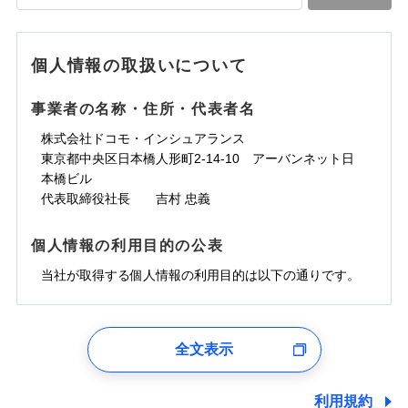
落雷
う）災、雪災
水道管修理費用
水道管修理費用
※4
対面
破裂・爆発
地震火災費用
水災
地震火災費用
盗難
※5
ランキングをもっと見る
ランキングをもっと見る
水濡れ
始期日
2025/10/01
※1
水災
盗難
騒擾（じょう）
個人情報の取扱いについて
適用される割引
建築年割引
その他付帯される
水濡れ
外部からの落下・
破損・汚損
修理付帯費用
※1
費用の補償
騒擾（じょう）
飛来・衝突
※1水災料率は最低リスク区分を適用
外部からの落下・
破損・汚損
事業者の名称・住所・代表者名
付帯サービス
住まいの緊急かけつけサービス
説明事項
※2雑危険（盗難を除く）および破汚
飛来・衝突
損において、自己負担額5万円
インターネット割引
株式会社ドコモ・インシュアランス
適用される割引
指定工務店割引
クレジットカード
東京都中央区日本橋人形町2-14-10 アーバンネット日
募集文書番号
建築年割引
コンビニ払い
補償内容
補償内容
本橋ビル
払込方法
口座振替
代表取締役社長 吉村 忠義
その他条件
指定工務店特約
※6
銀行振込
上半期
新規契約数ランキング
免責金額（自己負
免責金額（自己負
免責金額なし
免責金額なし
個人情報の利用目的の公表
※1
担額）
担額）
すまいのサポート24
補償内容
一括払
当社火災保険新規契約者数より算出[
当社が取得する個人情報の利用目的は以下の通りです。
年
月]（ドコモスマート保険
リフォーム相談サービス
支払方法
年払い
付帯サービス
臨時費用
ナビ調べ）
臨時費用
ドコモスマート保険ナビ編集部の評価
長期優良住宅の維持保全サポートサー
月払い
損害防止費用
免責金額（自己負
ビス
損害防止費用
1.見積請求受付時、資料請求受付時、ユーザー登録受
免責金額なし
担額）
残存物取片づけ費用
残存物取片づけ費用
付時
付帯される費用の
付帯される費用保
ネット申込
ソニー損保の新ネット火災保険は、補償の組合せが
全文表示
補償
クレジットカード
険金
失火見舞費用
失火見舞費用
※2
申込方法
郵送
ユーザー登録受付および、管理のため
自由だから、必要な補償に絞って選べます。
臨時費用
コンビニ払い
水道管修理費用
水道管修理費用
郵便、電話、およびＥメール等により、当社と取引のあるも
※3
対面
払込方法
しかも、「地震上乗せ特約（全半損時のみ）」で、
損害防止費用
しくは委託を受けている保険会社・提携会社の保険その他に
口座振替
利用規約
地震火災費用
地震火災費用
※4