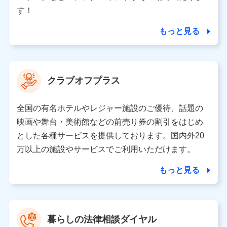
個人情報の第三者提供について
す！
当社ではご本人の同意がある場合または法令に基づく場
合を除き、第三者に提供いたしません。
もっと見る
業務の委託
当社は利用目的の達成に必要な範囲内において個人情報
クラブオフプラス
の取り扱いの全部または一部を委託する場合がありま
す。
全国の有名ホテルやレジャー施設のご優待、話題の
個人データの共同利用
映画や舞台・美術館などの前売り券の割引をはじめ
とした各種サービスを提供しております。国内外20
当社は株式会社NTTドコモとの間で、以下のとおり個
人データを共同利用します。
万以上の施設やサービスでご利用いただけます。
【共同して利用される利用データの項目】
もっと見る
当社又は株式会社NTTドコモがサービス提供等を通じて
取得した、以下の情報などの個人データ
基本情報
氏名、電話番号、メールアドレス、お客さまの識別子、属
暮らしの法律相談ダイヤル
性、連絡先、dポイントサービスのご利用に関する情報。例