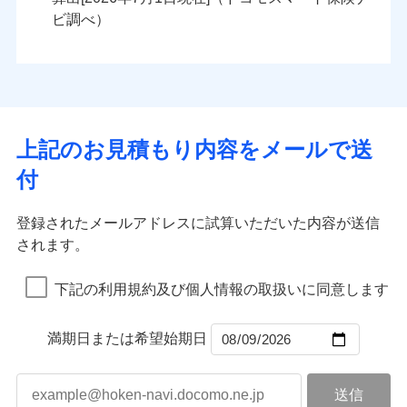
火災
風災・雹（ひょ
火災
風災・雹（ひょ
残存物取片づけ費用
付帯される費用の
落雷
う）災、雪災
ンセットで提供する火災保険です。
落雷
う）災、雪災
ビ調べ）
補償
失火見舞費用
破裂・爆発
破裂・爆発
お客さまのニーズから補償を考え、設計することで
水道管修理費用
合理的な保険料を実現することができます。さらに
水災
地震火災費用
盗難
水災
盗難
ランキングをもっと見る
ランキングをもっと見る
水濡れ
水濡れ
各種割引が充実！
※1
騒擾（じょう）
騒擾（じょう）
適用される割引
建築年割引
大切な住まいを守るための各種サポート機能をご用
外部からの落下・
破損・汚損
外部からの落下・
破損・汚損
イチオシ
02
POINT
飛来・衝突
飛来・衝突
意、住宅トラブル応急サービス「すまいのサポート
上記のお見積もり内容をメールで送
付帯サービス
住まいの緊急かけつけサービス
24」、住まいをメンテナンスする際の無料の「リフ
火災、自然災害、盗難などトータルでカバーし、大
付
ォーム相談サービス」、「長期優良住宅の維持保全
切な住まいをお守りします！
クレジットカード
サポートサービス」をご提供します。
水まわりトラブル、カギ開け対応など「住まいのア
コンビニ払い
補償内容
補償内容
登録されたメールアドレスに試算いただいた内容が送信
払込方法
お家ドクター火災保険Web（すまいの保険）のお見
シスタンスサービス」が無料付帯
口座振替
されます。
積もり・お申込みはネットで完結！
補償の対象やお客さまの状況に応じたさまざまな割
銀行振込
上半期
新規契約数ランキング
上半期
新規契約数ランキング
免責金額（自己負
免責金額（自己負
引をご用意！
免責金額なし
免責金額なし
※1
※2
下記の利用規約及び個人情報の取扱いに同意します
担額）
担額）
一括払
補償の範囲
？
03
POINT
当社火災保険新規契約者数より算出[
年
月]（ドコモスマート保険
当社火災保険新規契約者数より算出[
年
月]（ドコモスマート保険
支払方法
年払い
ナビ調べ）
臨時費用
ナビ調べ）
臨時費用
補償の範囲
？
03
満期日または希望始期日
POINT
月払い
損害防止費用
損害防止費用
火災
風災・雹（ひょ
残存物取片づけ費用
残存物取片づけ費用
付帯される費用の
付帯される費用保
ネット申込
落雷
う）災、雪災
補償
険金
失火見舞費用
失火見舞費用
※3
火災
風災・雹（ひょ
申込方法
破裂・爆発
郵送