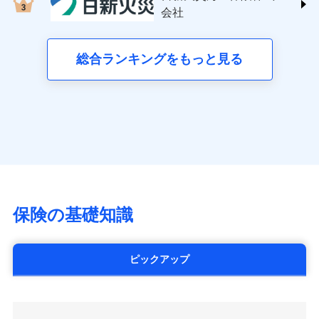
する修理業者（指定工務店）が建物の
三井住友海上火災保険株式会社 (https://www.ms-
クレジットカード会社にご確認くださ
失、ハチの巣駆除等の住宅トラブルに対応していま
お見積もり
会社
月払い
修理を行います。
い。
ins.com/)
す。さらに大切な住まいを守るための各種サポート機
三井ダイレクト損害保険株式会社
能をご用意。住まいをメンテナンスする際の無料の
ネット申込
募集文書番号
募集文書番号
(https://www.mitsui-direct.co.jp/)
見積もりや保険会社とのご契約に先立ち、当社が提供する
総合ランキングをもっと見る
「リフォーム相談サービス」、「長期優良住宅の維持
申込方法
郵送
ドコモスマート保険ナビの利用規約と個人情報の取扱いに
保全サポートサービス」をご提供しています。
対面
同意いただく必要があります。詳細について、以下をご確
■生命保険
認ください。
アクサ生命保険株式会社
始期日
2024/10/01
（https://www.axa.co.jp/）
ドコモスマート保険ナビサービス利用規約
SBI生命保険株式会社（https://www.sbilife.co.jp/）
当社による個人情報の取扱いについて（プライバシー
※1損害割合が30%未満の場合は定率
ドコモスマート保険ナビ編集部の評価
FWD生命保険株式会社
ドコモスマート保険ナビ編集部の評価
ポリシー）
日新火災海上保険株式会社で
払、水災料率は最低リスク区分を適用
（https://www.fwdlife.co.jp/）
※2失火見舞費用の取扱いはなし
お見積もり
ソニー生命保険株式会社
全国の優良工務店とタッグを組み、「高品質な修理」
※3水道管修理費用の取扱いはなし
チューリッヒのネット火災保険は
ダイレクト型でネッ
（https://www.sonylife.co.jp）
説明事項
※4地震火災費用の取扱いはなし
と「保険金のお支払」をワンセットで提供する火災保
ト完結のお手続き・リーズナブルな保険料
に加え、
火
SOMPOひまわり生命保険株式会社
保険の基礎知識
※5火災・風災等の事故により建物に
見積もりや保険会社とのご契約に先立ち、当社が提供する
険です。補償の選択は自由自在で、お申込みはPC・ス
災に対する補償に加え、すべてのプランに盗難等がつ
（https://www.himawari-life.co.jp/）
損害が生じたとき、日新火災がご案内
ドコモスマート保険ナビの利用規約と個人情報の取扱いに
マホで24時間受付可能です。住宅トラブル応急サービ
いており、
社会問題などを考慮された幅広い補償が特
する修理業者（指定工務店）が建物の
第一ネオ生命保険株式会社
同意いただく必要があります。詳細について、以下をご確
ス「すまいのサポート24」は水まわり、玄関カギの紛
修理を行います。
長です。
失火見舞金など付帯される費用保険金も多
（https://neofirst.co.jp/）
認ください。
ピックアップ
失、ハチの巣駆除等の住宅トラブルに対応していま
く、ダイレクトでありながら充実した補償が魅力で
大樹生命保険株式会社（https://www.taiju-
ドコモスマート保険ナビサービス利用規約
募集文書番号
す。さらに大切な住まいを守るための各種サポート機
life.co.jp）
す。
当社による個人情報の取扱いについて（プライバシー
能をご用意。住まいをメンテナンスする際の無料の
太陽生命保険株式会社（https://www.taiyo-
ポリシー）