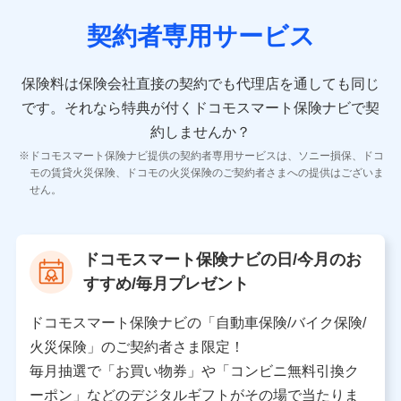
契約者専用サービス
10.受託業務の 個人情報
受託業務の遂行およびこれらに準ずる業務の遂行のため
保険料は保険会社直接の契約でも代理店を通しても同じ
です。
それなら特典が付くドコモスマート保険ナビで契
11.マイカー通勤管理クラウド並びに法人向けASPサー
ビスに関してのお問い合わせ情報
約しませんか？
各種お問い合わせに対応するため
ドコモスマート保険ナビ提供の契約者専用サービスは、ソニー損保、ドコ
当社のサービスに関する情報提供や、皆様に有用なお知らせ
モの賃貸火災保険、ドコモの火災保険のご契約者さまへの提供はございま
をお送りするため
せん。
アンケートの送付のため
当社のサービスや媒体の運営改善に必要なデータを解析し、
分析するため
当社の対応品質向上やお問い合わせ内容の正確な把握のため
ドコモスマート保険ナビの日/今月のお
個人情報保護管理者の職名、連絡先
すすめ/毎月プレゼント
株式会社ドコモ・インシュアランス 営業部長
〒103-0013 東京都中央区日本橋人形町2-14-10 アー
ドコモスマート保険ナビの「自動車保険/バイク保険/
バンネット日本橋ビル 3F
火災保険」のご契約者さま限定！
株式会社ドコモ・インシュアランス
毎月抽選で「お買い物券」や「コンビニ無料引換ク
ーポン」などのデジタルギフトがその場で当たりま