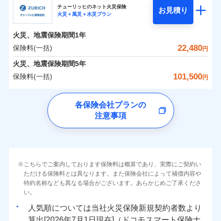
まさかのときも安心！全国の優良工務店とタッグを
チューリッヒのネット火災保険
お見積り
火災＋風災＋水災プラン
0
2,197
3,110
日新火災海上保険株式会社のおすすめポイント
家財
円
組み、「高品質な修理」と「保険金のお支払」をワ
円
円
火災
風災・雹（ひょ
火災
風災・雹（ひょ
落雷
う）災、雪災
ンセットで提供する火災保険です。
落雷
う）災、雪災
火災、地震保険期間
1年
保険料（一括）内訳
01
破裂・爆発
POINT
破裂・爆発
お客さまのニーズから補償を考え、設計することで
22,480
保険料(一括)
円
合理的な保険料を実現することができます。さらに
水災
盗難
水災
盗難
火災 1年
地震 1年
火災、地震保険期間
5年
ランキングをもっと見る
水濡れ
水濡れ
各種割引が充実！
※1
騒擾（じょう）
騒擾（じょう）
101,500
保険料(一括)
円
大切な住まいを守るための各種サポート機能をご用
外部からの落下・
破損・汚損
外部からの落下・
破損・汚損
イチオシ
02
POINT
0
2,520
10,350
建物
円
円
円
飛来・衝突
飛来・衝突
意、住宅トラブル応急サービス「すまいのサポート
チューリッヒ保険会社
各保険会社プランの
24」、住まいをメンテナンスする際の無料の「リフ
ソニー損保の新ネット火災保険は、補償の組合せが自
注意事項
0
ォーム相談サービス」、「長期優良住宅の維持保全
2,490
3,110
チューリッヒ保険会社のおすすめポイント
家財
円
由だから、必要な補償に絞って選べます。
円
円
サポートサービス」をご提供します。
しかも「地震上乗せ特約（全半損時のみ）」で、地震
保険料（一括）内訳
01
補償内容
POINT
の被害にも火災保険の保険金額に対して最大100％で備
お家ドクター火災保険Web（すまいの保険）のお見
えられます（一部損は対象外）。
積もり・お申込みはネットで完結！
火災 1年
地震 1年
上半期
新規契約数ランキング
こちらでご案内しております保険料は概算であり、実際にご契約い
上半期
新規契約数ランキング
免責金額（自己負
免責金額なし
ただける保険料とは異なります。また保険会社によって補償内容や
※2
担額）
特約名称なども異なる場合がございます。あらかじめご了承くださ
イチオシ
02
POINT
補償の範囲
補償の範囲
？
0
03
6,800
10,350
？
03
POINT
建物
円
POINT
円
円
当社火災保険新規契約者数より算出[
年
月]（ドコモスマート保険
当社火災保険新規契約者数より算出[
年
月]（ドコモスマート保険
い。
ナビ調べ）
臨時費用
ナビ調べ）
まさかのときも安心！全国の優良工務店とタッグを
人気順については当社
新規契約者数より
損害防止費用
0
2,220
3,110
家財
円
組み、「高品質な修理」と「保険金のお支払」をワ
円
円
算出[
年
月
日現在]（ドコモスマート保険ナ