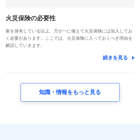
5.通話録音にて取得する情報
電話対応の品質向上およびお問合せ内容の正確な把握のため
火災保険の必要性
家を保有している以上、万が一に備えて火災保険には加入してお
6.採用応募者の個人情報
く必要があります。ここでは、火災保険に入っておくべき理由を
採用選考および入社手続を実施するため
解説していきます。
7.社員（従業者）の個人情報
続きを見る
人事･勤怠･健康・労務等の管理、給与支給、福利厚生・採用
退職関連処理等の各種手続きのため、当社と従業員または従
業員同士の連絡のため
知識・情報をもっと見る
8.取引先個人情報
取引先としての選定業務、営業情報の提供業務、契約締結手
続き業務、取引管理業務、およびこれらに準ずる業務の遂行
のため
9.お問い合わせ情報
各種お問い合わせに対応するため