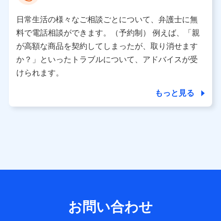
として、dポイントカード番号、性別、年齢、家族構成、住
所、dポイント残高、dポイント利用履歴などが含まれます。
日常生活の様々なご相談ごとについて、弁護士に無
利用情報
料で電話相談ができます。（予約制） 例えば、「親
当社又は株式会社NTTドコモが提供する各種サービスなどの
ご契約・ご利用などに関する情報。例として、当社又は株式
が高額な商品を契約してしまったが、取り消せます
会社NTTドコモが提供する各種サービスのご契約状態・ご利
か？」といったトラブルについて、アドバイスが受
用履歴インターネット利用時の行動に関する情報、アプリケ
ーション利用時の行動に関する情報、購入されたサービスや
けられます。
商品の名称・購入場所・決済に関する情報、アンケートの回
答に関する情報などが含まれます。
もっと見る
保険関連サービス情報
当社又は株式会社NTTドコモが提供する保険関連サービスに
関して取得し、又は保有する情報。例として、見積請求受付
時、資料請求受付時又はユーザー登録受付時に提供いただい
た情報（氏名、住所、生年月日、性別、保険契約者と被保険
者の関係、保険加入の目的、保険商品の内容、保険料、保険
料のお支払方法、車のメーカーや走行距離などの情報、建物
の構造や築年数などの情報、ペットの種類や年齢など）及び
お客様との応対記録 （お客様に提示した比較見積の試算結
果情報、メールマガジンを提供した際のメール内容や送信履
歴の情報及び保険の更改案内等を提供した際のメール内容や
送信履歴などの情報）が含まれます。
お問い合わせ
保険契約情報