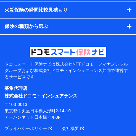
す。）
火災保険の瞬間比較見積もり
各種セミナーの開催のため
コンサルティングサービスの実施のため
アンケートやキャンペーン等の実施のため
保険の種類から選ぶ
上記に係る案内・手続き・管理等付帯業務を行うため
【当該個人データの管理について責任を有する者の名
称・住所・代表者名】
当該個人データを取り扱う各共同利用者（詳細は次のと
おり）
ドコモスマート保険ナビは
株式会社NTTドコモ・フィナンシャル
東京都千代田区永田町2丁目11番1号 山王パークタワー
グループおよび
株式会社ドコモ・インシュアランス共同で
運営す
株式会社NTTドコモ 代表取締役社長 前田 義晃
るサービスです
東京都中央区日本橋人形町2-14-10 アーバンネット日
募集代理店
本橋ビル 3F
株式会社ドコモ・インシュアランス
株式会社ドコモ・インシュアランス 代表取締役社
〒103-0013
長 吉村 忠義
東京都中央区日本橋人形町2-14-10
アーバンネット日本橋ビル3F
※ 当社および株式会社NTTドコモは、お客さまの情報
を利用させていただくにあたっては、「NTTドコモ パー
プライバシーポリシー
会社概要
ソナルデータ憲章」に定める行動原則を順守します 。