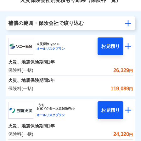
火災保険会社別見積もり結果（保険料一覧）
補償の範囲・保険会社で絞り込む
火災保険Type S
お見積り
オールリスクプラン
火災、地震保険期間
1年
26,329
保険料(一括)
円
火災、地震保険期間
5年
119,089
保険料(一括)
円
ソニー損害保険株式会社
うち
お
家
ドクター火災保険Web
お見積り
ソニー損害保険株式会社のおすすめポイント
オールリスクプラン
火災、地震保険期間
1年
保険料（一括）内訳
01
POINT
24,320
保険料(一括)
円