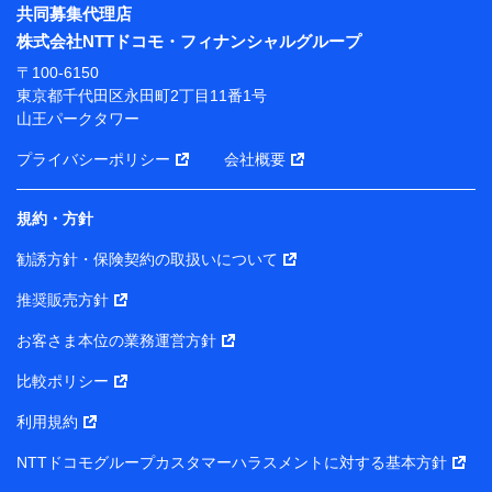
※ パーソナルデータダッシュボードの「第三者提供の
共同募集代理店
管理」の設定状態にかかわらず、共同利用する場合があ
株式会社NTTドコモ・フィナンシャルグループ
ります。
〒100-6150
※ dポイントクラブ会員ではないお客さま（2019年12
東京都千代田区永田町2丁目11番1号
月11日以降、一度もdポイントクラブ会員であったこと
山王パークタワー
がないお客さまに限る）に関する、2019年12月10日以
前に取得した個人データは、こちら の利用目的の範囲内
プライバシーポリシー
会社概要
に限って共同利用します。
規約・方針
当社は株式会社NTTドコモ・フィナンシャルグループ
との間で、以下のとおり個人データを共同利用しま
勧誘方針・保険契約の取扱いについて
す。
推奨販売方針
【共同して利用される利用データの項目】
当社または株式会社NTTドコモ・フィナンシャルグルー
お客さま本位の業務運営方針
プがサービス提供等を通じて取得した、以下の情報など
比較ポリシー
の個人データ
基本情報
利用規約
氏名、電話番号、メールアドレス、お客さまの識別子、属
NTTドコモグループカスタマーハラスメントに対する基本方針
性、連絡先、dポイントサービスのご利用に関する情報。例
として、dポイントカード番号、性別、年齢、家族構成、住