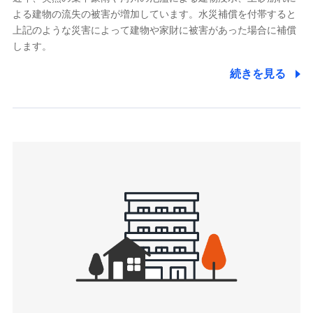
よる建物の流失の被害が増加しています。水災補償を付帯すると
郵便、電話、およびＥメール等により、当社と取引のあるも
しくは委託を受けている保険会社・提携会社の保険その他に
上記のような災害によって建物や家財に被害があった場合に補償
関する情報を提供し、金融商品等の契約を勧奨するため、ま
します。
た維持管理等の委託業務遂行のため、またそれらに付帯、関
連する当社および提携会社のサービスを案内、提供するため
続きを見る
（なお、当社は複数の保険会社と取引があり、取得した個人
情報を取引のある他の保険会社の商品・サービスをご提案す
るために利用させていただくことがあります。）
上記に係る連絡・手続き・管理等付帯業務を行うため
3.セミナー募集サイトから取得した個人情報
各種セミナーの案内、開催のため
上記に係る連絡・手続き・管理等付帯業務を行うため
4.家族・友達紹介にて取得した個人情報
被紹介者への連絡、及び当社と取引のあるもしくは委託を受
けている保険会社・提携会社の保険その他に関する情報を提
供し、金融商品等の契約を勧奨するため
アンケートやキャンペーン等の実施のため
上記に係る連絡・手続き・管理等付帯業務を行うため