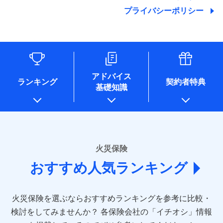
地震の被害にも最大100％で備えられます。
ランキングをもっと見る
関する情報を提供し、金融商品等の契約を勧奨するため、ま
残存物取片づけ費用
付帯される費用保
銀行振込
始期日
2025/10/01
プライバシーポリシー
た維持管理等の委託業務遂行のため、またそれらに付帯、関
険金
失火見舞費用
適用される割引
建築年割引
その他付帯される
連する当社および提携会社のサービスを案内、提供するため
修理付帯費用
費用の補償
水道管修理費用
一括払
※1雑危険（盗難を除く）および破汚
（なお、当社は複数の保険会社と取引があり、取得した個人
説明事項
付帯サービス
住まいの緊急かけつけサービス
地震火災費用
支払方法
損において、自己負担額5万円
年払い
情報を取引のある他の保険会社の商品・サービスをご提案す
インターネット割引
るために利用させていただくことがあります。）
月払い
ソニー損害保険株式会社で
各種セミナーの開催のため
適用される割引
指定工務店割引
保険証券の不発行に関する特約（500
クレジットカード
募集文書番号
適用される割引
お見積もり
コンサルティングサービスの実施のため
円）
建築年割引
コンビニ払い
ネット申込
アドバイス
補償内容
アンケートやキャンペーン等の実施のため
払込方法
ランキング
契約者特典
口座振替
申込方法
郵送
基礎知識
上記に係る案内・手続き・管理等付帯業務を行うため
その他条件
住まいのアシスタンスサービス
※2
その他条件
指定工務店特約
※5
見積もりや保険会社とのご契約に先立ち、当社が提供する
銀行振込
対面
* 当社が委託を受けている保険会社の情報は、保険会社
免責金額（自己負
ドコモスマート保険ナビの利用規約と個人情報の取扱いに
のホームページに掲載しておりますので、ご確認くださ
免責金額なし
WEB見積もり+メールアドレス登録後
担額）
すまいのサポート24
同意いただく必要があります。詳細について、以下をご確
一括払
始期日
2024/10/01
い。
から4営業日+1日以降、お客さまが決
備考
認ください。
リフォーム相談サービス
ドコモスマート保険ナビ編集部の評価
支払方法
年払い
付帯サービス
済した時点で保険のお申し込みと完了
臨時費用
長期優良住宅の維持保全サポートサー
※1損害割合が30%未満の場合は定率
■損害保険
ドコモスマート保険ナビサービス利用規約
となります。
月払い
火災保険
ビス
損害防止費用
払、水災料率は最低リスク区分を適用
あいおいニッセイ同和損害保険株式会社
当社による個人情報の取扱いについて（プライバシー
ソニー損保の新ネット火災保険は、補償の組合せが
※2破損・汚損、水ぬれは自己負担額
残存物取片づけ費用
付帯される費用保
おすすめ人気ランキング
(https://www.aioinissaydowa.co.jp/)
ネット申込
クレジットカード
ポリシー）
※3
自由だから、必要な補償に絞って選べます。
5万円 建物が築15年以上または建築
クレジットカード
険金
失火見舞費用
アクサ損害保険株式会社 (https://www.axa-
※2
申込方法
郵送
コンビニ払い
年不明の場合、風災・雹（ひょう）
しかも、「地震上乗せ特約（全半損時のみ）」で、
払込方法
コンビニ払い
direct.co.jp/)
水道管修理費用
※3
災・雪災の自己負担額は5万円
対面
口座振替
払込方法
地震の被害にも最大100％で備えられます。
口座振替
火災保険を選ぶならおすすめランキングを参考に比較・
アニコム損害保険株式会社 (https://www.anicom-
※3失火見舞費用の取扱いはなし
地震火災費用
※4
銀行振込
説明事項
※4水道管修理費用の取扱いはなし
sompo.co.jp/)
銀行振込
検討をしてみませんか？
始期日
2025/10/01
各保険会社の「イチオシ」情報
（破損・汚損等危険補償特約で補償対
東京海上ダイレクト損害保険株式会社
その他付帯される