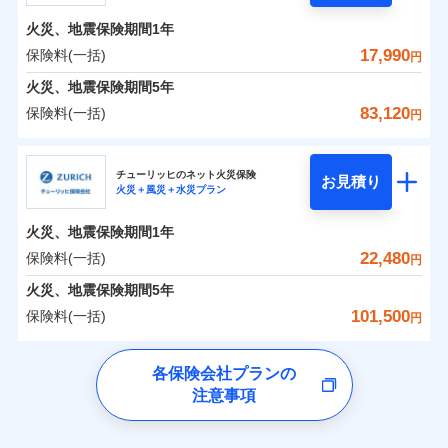
残存物取片づけ費用
付帯される費用の
ント
ンセットで提供する火災保険です。
補償
火災、地震保険期間
1年
失火見舞費用
補償の範囲
？
03
POINT
お客さまのニーズから補償を考え、設計することで
水道管修理費用
保険料（一括）内訳
17,990
保険料(一括)
01
POINT
円
合理的な保険料を実現することができます。さらに
地震火災費用
火災、地震保険期間
5年
上半期
新規契約数ランキング
上半期
新規契約数ランキング
各種割引が充実！
火災 1年
地震 1年
83,120
保険料(一括)
火災
風災・雹（ひょ
円
適用される割引
建築年割引
大切な住まいを守るための各種サポート機能をご用
イチオシ
落雷
う）災、雪災
02
POINT
当社火災保険新規契約者数より算出[
年
月]（ドコモスマート保険
当社火災保険新規契約者数より算出[
年
月]（ドコモスマート保険
補償内容
破裂・爆発
意、住宅トラブル応急サービス「すまいのサポート
日新火災海上保険株式会社
0
1,860
10,350
ナビ調べ）
建物
ナビ調べ）
円
円
円
付帯サービス
住まいの緊急かけつけサービス
24」、住まいをメンテナンスする際の無料の「リフ
ソニー損保の新ネット火災保険は、補償の組合せが自
チューリッヒのネット火災保険
お見積り
水災
盗難
火災＋風災＋水災プラン
ォーム相談サービス」、「長期優良住宅の維持保全
日新火災海上保険株式会社のおすすめポイント
由だから、必要な補償に絞って選べます。
水濡れ
免責金額（自己負
クレジットカード
免責金額なし
0
1,690
3,110
サポートサービス」をご提供します。
※2
家財
騒擾（じょう）
円
円
円
しかも「地震上乗せ特約（全半損時のみ）」で、地震
担額）
火災、地震保険期間
1年
コンビニ払い
保険料（一括）内訳
01
外部からの落下・
破損・汚損
POINT
払込方法
の被害にも火災保険の保険金額に対して最大100％で備
お家ドクター火災保険Web（すまいの保険）のお見
飛来・衝突
口座振替
22,480
保険料(一括)
円
えられます（一部損は対象外）。
積もり・お申込みはネットで完結！
臨時費用
銀行振込
火災 1年
地震 1年
火災、地震保険期間
5年
ランキングをもっと見る
ランキングをもっと見る
損害防止費用
101,500
保険料(一括)
残存物取片づけ費用
円
付帯される費用保
一括払
補償の範囲
補償の範囲
？
0
03
2,040
10,350
？
03
険金
POINT
建物
円
POINT
円
円
失火見舞費用
支払方法
年払い
チューリッヒ保険会社
イチオシ
02
POINT
水道管修理費用
※3
各保険会社プランの
月払い
地震火災費用
注意事項
0
2,490
3,110
チューリッヒ保険会社のおすすめポイント
家財
お客様ご自身により、ウェブサイトでお手続きを完
円
円
円
上半期
新規契約数ランキング
火災
風災・雹（ひょ
火災
風災・雹（ひょ
ネット申込
了された場合、10％のインターネット割引が適用！
落雷
う）災、雪災
落雷
う）災、雪災
建築年割引
保険料（一括）内訳
01
補償内容
破裂・爆発
補償内容
申込方法
POINT
破裂・爆発
郵送
適用される割引