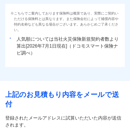
（地震保険を除きます。）
当社火災保険新規契約者数より算出[
年
月]（ドコモスマート保険
インターネット割引
対面
ナビ調べ）
減らしたコストをお客さまに還元
水災
盗難
水災
盗難
火災 1年
地震 1年
こちらでご案内しております保険料は概算であり、実際にご契約い
水濡れ
水濡れ
免責金額（自己負
水まわりサービス（24時間サポー
免責金額（自己負
自分に必要な補償を選べる、だから保険料にムダが
始期日
2025/10/01
※1
免責金額なし
免責金額なし
ただける保険料とは異なります。また保険会社によって補償内容や
※1
※2
騒擾（じょう）
騒擾（じょう）
担額）
ト）
担額）
ない！
外部からの落下・
破損・汚損
外部からの落下・
特約名称なども異なる場合がございます。あらかじめご了承くださ
破損・汚損
イチオシ
02
POINT
0
6,800
10,350
建物
円
円
円
カギあけサービス（24時間サポー
飛来・衝突
飛来・衝突
い。
※1水災料率は最低リスク区分を適用
地震保険もセットOK！
付帯サービス
ト）
臨時費用
臨時費用
説明事項
※2雑危険（盗難を除く）および破汚
まさかのときも安心！全国の優良工務店とタッグを
人気順については当社
新規契約者数より
「iehoいえほ」（補償選択型住宅用火災保険）
キャッシュレス・リペアサービス
損害防止費用
損において、自己負担額5万円
損害防止費用
0
2,220
3,110
家財
円
組み、「高品質な修理」と「保険金のお支払」をワ
円
円
算出[
年
月
日現在]（ドコモスマート保険ナ
ランキングをもっと見る
気象災害アラート
残存物取片づけ費用
残存物取片づけ費用
付帯される費用の
付帯される費用保
ンセットで提供する火災保険です。
ビ調べ）
補償
募集文書番号
険金
失火見舞費用
失火見舞費用
※3
補償の範囲
？
03
POINT
お客さまのニーズから補償を考え、設計することで
※保険料は下の場合の築年月で計算し
水道管修理費用
水道管修理費用
※4
ています。
合理的な保険料を実現することができます。さらに
地震火災費用
地震火災費用
※5
新築：2026年1月
上半期
新規契約数ランキング
上半期
新規契約数ランキング
備考
各種割引が充実！
築5年：2021年1月
火災
風災・雹（ひょ
適用される割引
建築年割引
その他付帯される
大切な住まいを守るための各種サポート機能をご用
築10年：2016年1月
イチオシ
落雷
う）災、雪災
02
修理付帯費用
POINT
当社火災保険新規契約者数より算出[
年
月]（ドコモスマート保険
費用の補償
当社火災保険新規契約者数より算出[
年
月]（ドコモスマート保険
築15年：2011年1月
補償内容
破裂・爆発
意、住宅トラブル応急サービス「すまいのサポート
上記のお見積もり内容をメールで送
ナビ調べ）
ナビ調べ）
ドコモスマート保険ナビ編集部の評価
付帯サービス
住まいの緊急かけつけサービス
24」、住まいをメンテナンスする際の無料の「リフ
火災、自然災害、盗難などトータルでカバーし、大
インターネット割引
クレジットカード
水災
盗難
付
ォーム相談サービス」、「長期優良住宅の維持保全
切な住まいをお守りします！
水濡れ
免責金額（自己負
適用される割引
指定工務店割引
クレジットカード
コンビニ払い
※4
※1
ソニー損保の新ネット火災保険は、補償の組合せが
免責金額なし
サポートサービス」をご提供します。
※1
騒擾（じょう）
払込方法
水まわりトラブル、カギ開け対応など「住まいのア
担額）
建築年割引
コンビニ払い
口座振替
外部からの落下・
破損・汚損
自由だから、必要な補償に絞って選べます。
登録されたメールアドレスに試算いただいた内容が送信
払込方法
お家ドクター火災保険Web（すまいの保険）のお見
シスタンスサービス」が無料付帯
飛来・衝突
口座振替
銀行振込
しかも、「地震上乗せ特約（全半損時のみ）」で、
されます。
積もり・お申込みはネットで完結！
臨時費用
その他条件
指定工務店特約
補償の対象やお客さまの状況に応じたさまざまな割
※6
銀行振込