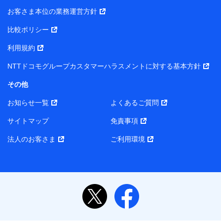
当社または株式会社NTTドコモ・フィナンシャルグルー
お客さま本位の業務運営方針
プがサービス提供等を通じて取得した、以下の情報など
比較ポリシー
の個人データ
基本情報
利用規約
氏名、電話番号、メールアドレス、お客さまの識別子、属
NTTドコモグループカスタマーハラスメントに対する基本方針
性、連絡先、dポイントサービスのご利用に関する情報。例
として、dポイントカード番号、性別、年齢、家族構成、住
その他
所、dポイント残高、dポイント利用履歴などが含まれます。
利用情報
お知らせ一覧
よくあるご質問
当社または株式会社NTTドコモ・フィナンシャルグループが
提供する各種サービスなどのご契約・ご利用などに関する情
サイトマップ
免責事項
報。例として、当社または株式会社NTTドコモ・フィナンシ
ャルグループが提供する各種サービスのご契約状態・ご利用
法人のお客さま
ご利用環境
履歴インターネット利用時の行動に関する情報、アプリケー
ション利用時の行動に関する情報、購入されたサービスや商
品の名称・購入場所・決済に関する情報、アンケートの回答
に関する情報などが含まれます。
保険関連サービス情報
当社または株式会社NTTドコモ・フィナンシャルグループが
提供する保険関連サービスに関して取得し、又は保有する情
報。例として、見積請求受付時、資料請求受付時又はユーザ
ー登録受付時に提供いただいた情報（氏名、住所、生年月