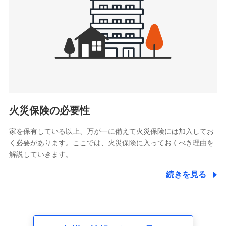
4.家族・友達紹介にて取得した個人情報
被紹介者への連絡、及び当社と取引のあるもしくは委託を受
けている保険会社・提携会社の保険その他に関する情報を提
供し、金融商品等の契約を勧奨するため
アンケートやキャンペーン等の実施のため
上記に係る連絡・手続き・管理等付帯業務を行うため
5.通話録音にて取得する情報
電話対応の品質向上およびお問合せ内容の正確な把握のため
火災保険の必要性
家を保有している以上、万が一に備えて火災保険には加入してお
6.採用応募者の個人情報
く必要があります。ここでは、火災保険に入っておくべき理由を
採用選考および入社手続を実施するため
解説していきます。
7.社員（従業者）の個人情報
続きを見る
人事･勤怠･健康・労務等の管理、給与支給、福利厚生・採用
退職関連処理等の各種手続きのため、当社と従業員または従
業員同士の連絡のため