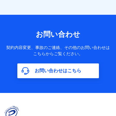
者の関係、保険加入の目的、保険商品の内容、保険料、保険
料のお支払方法、車のメーカーや走行距離などの情報、建物
の構造や築年数などの情報、ペットの種類や年齢など）及び
お客様との応対記録 （お客様に提示した比較見積の試算結
果情報、メールマガジンを提供した際のメール内容や送信履
歴の情報及び保険の更改案内等を提供した際のメール内容や
送信履歴などの情報）が含まれます。
お問い合わせ
保険契約情報
当社又は株式会社NTTドコモが取得し、又は保有する保険契
約に関する情報。例として、保険契約者及び被保険者の氏
契約内容変更、事故のご連絡、その他のお問い合わせは
名、住所、生年月日、性別、保険契約者と被保険者の関係、
こちらからご覧ください。
保険加入の目的、保険商品の内容、保険料、保険料のお支払
方法、車のメーカーや走行距離などの情報、建物の構造や築
年数などの情報、ペットの種類や年齢などの情報などが含ま
お問い合わせはこちら
れます。
【共同して利用する者の範囲】
当社
株式会社NTTドコモ
【利用する者の利用目的】
当社又は株式会社NTTドコモが提供する保険関連サービスに
おけるユーザ登録受付および管理のため