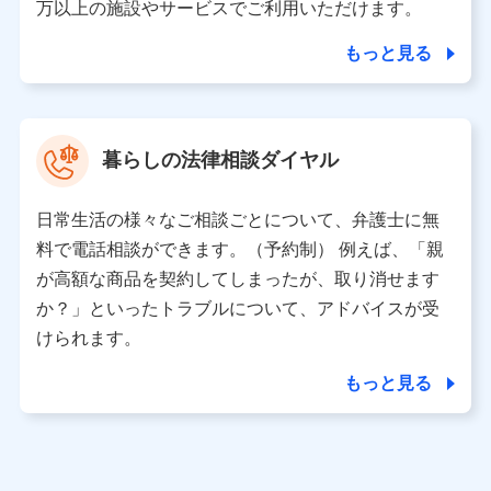
人データを共同利用します。
万以上の施設やサービスでご利用いただけます。
【共同して利用される利用データの項目】
もっと見る
当社又は株式会社NTTドコモがサービス提供等を通じて
取得した、以下の情報などの個人データ
基本情報
氏名、電話番号、メールアドレス、お客さまの識別子、属
暮らしの法律相談ダイヤル
性、連絡先、dポイントサービスのご利用に関する情報。例
として、dポイントカード番号、性別、年齢、家族構成、住
所、dポイント残高、dポイント利用履歴などが含まれます。
日常生活の様々なご相談ごとについて、弁護士に無
利用情報
料で電話相談ができます。（予約制） 例えば、「親
当社又は株式会社NTTドコモが提供する各種サービスなどの
ご契約・ご利用などに関する情報。例として、当社又は株式
が高額な商品を契約してしまったが、取り消せます
会社NTTドコモが提供する各種サービスのご契約状態・ご利
か？」といったトラブルについて、アドバイスが受
用履歴インターネット利用時の行動に関する情報、アプリケ
ーション利用時の行動に関する情報、購入されたサービスや
けられます。
商品の名称・購入場所・決済に関する情報、アンケートの回
答に関する情報などが含まれます。
もっと見る
保険関連サービス情報
当社又は株式会社NTTドコモが提供する保険関連サービスに
関して取得し、又は保有する情報。例として、見積請求受付
時、資料請求受付時又はユーザー登録受付時に提供いただい
た情報（氏名、住所、生年月日、性別、保険契約者と被保険