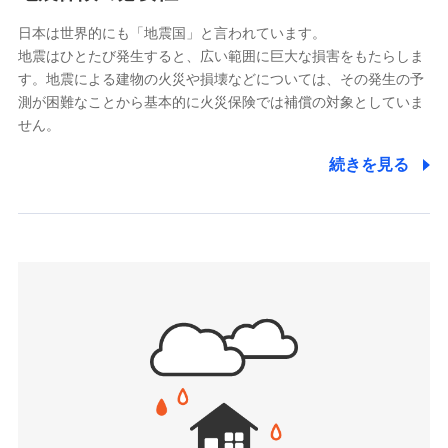
ドコモスマート保険ナビサービス利用規約
能をご用意。住まいをメンテナンスする際の無料の
（https://www.msa-life.co.jp/）
日本は世界的にも「地震国」と言われています。
メットライフ生命株式会社
当社による個人情報の取扱いについて（プライバシー
「リフォーム相談サービス」、「長期優良住宅の維持
地震はひとたび発生すると、広い範囲に巨大な損害をもたらしま
(https://www.metlife.co.jp/)
ポリシー）
保全サポートサービス」をご提供しています。
す。地震による建物の火災や損壊などについては、その発生の予
メディケア生命保険株式会社
測が困難なことから基本的に火災保険では補償の対象としていま
（https://www.medicarelife.com/）
せん。
■少額短期保険
続きを見る
株式会社アシロ少額短期保険
日新火災海上保険株式会社で
(https://kailash.co.jp/)
お見積もり
SBIいきいき少額短期保険会社 (https://www.i-
sedai.com/)
見積もりや保険会社とのご契約に先立ち、当社が提供する
SBIペット少額短期保険株式会社
ドコモスマート保険ナビの利用規約と個人情報の取扱いに
(https://www.sbipet-ssi.co.jp/)
同意いただく必要があります。詳細について、以下をご確
SBIリスタ少額短期保険会社
認ください。
(https://www.jishin.co.jp/)
スマートプラス少額短期保険株式会社
ドコモスマート保険ナビサービス利用規約
（https://www.smartplus-insurance.com/）
当社による個人情報の取扱いについて（プライバシー
チューリッヒ少額短期保険株式会社
ポリシー）
(https://www.zurichssi.co.jp/)
Tokio Marine X少額短期保険株式会社