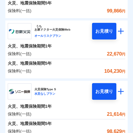
火災 1年
地震 1年
火災、地震保険期間
5年
99,866
保険料(一括)
円
0
5,463
10,350
建物
円
円
円
ジェイアイ傷害火災保険株式会社
うち
お
家
ドクター火災保険Web
お見積り
0
4,418
3,110
ジェイアイ傷害火災保険株式会社のおすすめポイ
家財
円
円
円
オールリスクプラン
ント
火災、地震保険期間
1年
保険料（一括）内訳
22,670
保険料(一括)
01
POINT
円
火災、地震保険期間
5年
火災 1年
地震 1年
104,230
保険料(一括)
円
イチオシ
02
POINT
日新火災海上保険株式会社
0
4,610
10,350
建物
円
円
円
ソニー損保の新ネット火災保険は、補償の組合せが自
火災保険Type S
お見積り
水災なしプラン
日新火災海上保険株式会社のおすすめポイント
由だから、必要な補償に絞って選べます。
0
3,360
3,110
家財
円
円
円
しかも「地震上乗せ特約（全半損時のみ）」で、地震
火災、地震保険期間
1年
保険料（一括）内訳
01
POINT
の被害にも火災保険の保険金額に対して最大100％で備
21,614
保険料(一括)
円
えられます（一部損は対象外）。
火災 1年
地震 1年
火災、地震保険期間
5年
98,629
保険料(一括)
円