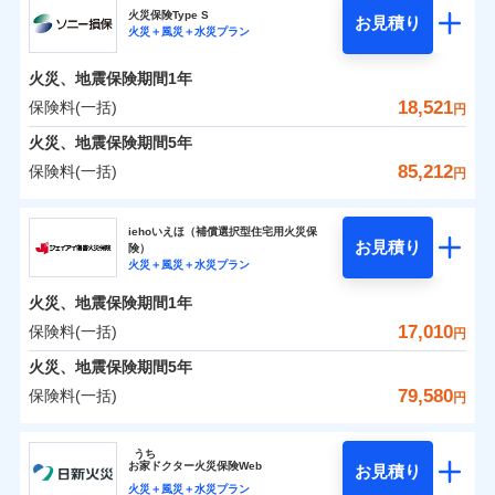
円
円
円
24」、住まいをメンテナンスする際の無料の「リフ
ソニー損保の新ネット火災保険は、補償の組合せが自
火災保険Type S
お見積り
水災
盗難
火災＋風災＋水災プラン
ォーム相談サービス」、「長期優良住宅の維持保全
日新火災海上保険株式会社のおすすめポイント
由だから、必要な補償に絞って選べます。
水濡れ
※1
0
2,460
3,110
サポートサービス」をご提供します。
家財
騒擾（じょう）
円
円
円
しかも「地震上乗せ特約（全半損時のみ）」で、地震
火災、地震保険期間
1年
保険料（一括）内訳
01
外部からの落下・
破損・汚損
POINT
の被害にも火災保険の保険金額に対して最大100％で備
お家ドクター火災保険Web（すまいの保険）のお見
飛来・衝突
18,521
保険料(一括)
円
えられます（一部損は対象外）。
積もり・お申込みはネットで完結！
火災 1年
地震 1年
火災、地震保険期間
5年
ランキングをもっと見る
85,212
保険料(一括)
円
補償の範囲
補償の範囲
？
0
03
4,460
10,350
？
03
POINT
建物
円
POINT
円
円
ソニー損害保険株式会社
イチオシ
02
POINT
iehoいえほ（補償選択型住宅用火災保
お見積り
険）
0
3,030
3,110
ソニー損害保険株式会社のおすすめポイント
家財
お客様ご自身により、ウェブサイトでお手続きを完
円
円
円
上半期
新規契約数ランキング
火災＋風災＋水災プラン
火災
風災・雹（ひょ
火災
風災・雹（ひょ
了された場合、10％のインターネット割引が適用！
落雷
う）災、雪災
落雷
う）災、雪災
火災、地震保険期間
1年
保険料（一括）内訳
01
補償内容
破裂・爆発
POINT
破裂・爆発
（地震保険を除きます。）
当社火災保険新規契約者数より算出[
年
月]（ドコモスマート保険
17,010
保険料(一括)
円
ナビ調べ）
減らしたコストをお客さまに還元
水災
盗難
水災
盗難
火災 1年
地震 1年
火災、地震保険期間
5年
水濡れ
水濡れ
免責金額（自己負
自分に必要な補償を選べる、だから保険料にムダが
※1
免責金額なし
※2
騒擾（じょう）
騒擾（じょう）
79,580
保険料(一括)
担額）
円
ない！
外部からの落下・
破損・汚損
外部からの落下・
破損・汚損
イチオシ
02
POINT
0
2,864
10,350
建物
円
円
円
飛来・衝突
飛来・衝突
ジェイアイ傷害火災保険株式会社
地震保険もセットOK！
臨時費用
うち
まさかのときも安心！全国の優良工務店とタッグを
「iehoいえほ」（補償選択型住宅用火災保険）
お
家
ドクター火災保険Web
お見積り
損害防止費用
0
2,197
3,110
ジェイアイ傷害火災保険株式会社のおすすめポイ
家財
円
組み、「高品質な修理」と「保険金のお支払」をワ
円
円
火災＋風災＋水災プラン
ランキングをもっと見る