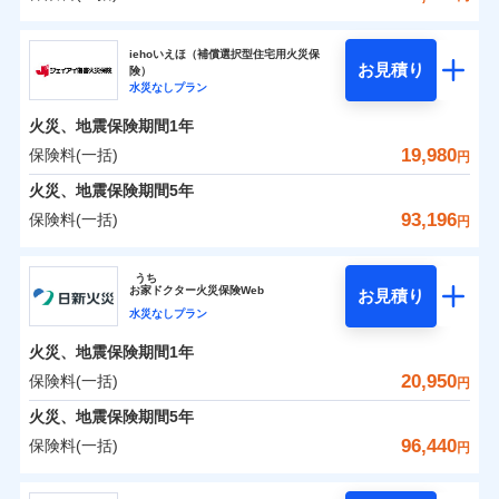
補償の範囲
？
0
03
5,040
10,350
POINT
建物
円
円
円
ソニー損害保険株式会社
イチオシ
02
POINT
iehoいえほ（補償選択型住宅用火災保
お見積り
険）
0
4,170
3,110
ソニー損害保険株式会社のおすすめポイント
家財
お客様ご自身により、ウェブサイトでお手続きを完
円
円
円
水災なしプラン
火災
風災・雹（ひょ
了された場合、10％のインターネット割引が適用！
落雷
う）災、雪災
火災、地震保険期間
1年
保険料（一括）内訳
01
破裂・爆発
POINT
（地震保険を除きます。）
19,980
保険料(一括)
円
減らしたコストをお客さまに還元
水災
盗難
火災 1年
地震 1年
火災、地震保険期間
5年
水濡れ
自分に必要な補償を選べる、だから保険料にムダが
※1
騒擾（じょう）
93,196
保険料(一括)
円
ない！
外部からの落下・
破損・汚損
イチオシ
02
POINT
0
4,627
10,350
建物
円
円
円
飛来・衝突
ジェイアイ傷害火災保険株式会社
地震保険もセットOK！
うち
まさかのときも安心！全国の優良工務店とタッグを
「iehoいえほ」（補償選択型住宅用火災保険）
お
家
ドクター火災保険Web
お見積り
0
3,527
3,110
ジェイアイ傷害火災保険株式会社のおすすめポイ
家財
円
組み、「高品質な修理」と「保険金のお支払」をワ
円
円
水災なしプラン
ント
ンセットで提供する火災保険です。
火災、地震保険期間
1年
補償の範囲
？
03
POINT
お客さまのニーズから補償を考え、設計することで
保険料（一括）内訳
20,950
保険料(一括)
01
POINT
円
合理的な保険料を実現することができます。さらに
火災、地震保険期間
5年
上半期
新規契約数ランキング
各種割引が充実！
火災 1年
地震 1年
96,440
保険料(一括)
火災
風災・雹（ひょ
円
大切な住まいを守るための各種サポート機能をご用
イチオシ
落雷
う）災、雪災
02
POINT
当社火災保険新規契約者数より算出[
年
月]（ドコモスマート保険
破裂・爆発
意、住宅トラブル応急サービス「すまいのサポート
日新火災海上保険株式会社
0
4,060
10,350
ナビ調べ）
建物