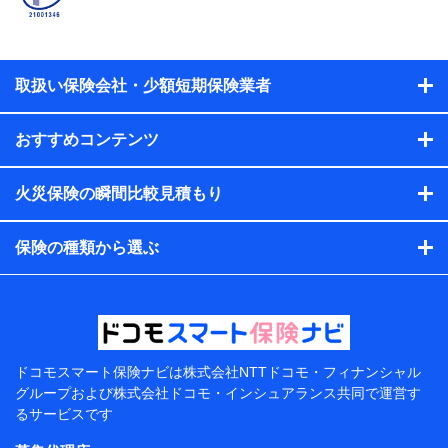
当社又は株式会社NTTドコモと取引のあるもしくは委託を受
けている保険会社・提携会社の保険その他に関する情報を提
供するため、また維持管理等の委託業務遂行のため、またそ
れらに付帯、関連する当社、株式会社NTTドコモおよび提携
会社のサービスを案内、提供するため
取扱い保険会社・少額短期保険業者
（各サービスで取得したサービス利用履歴、ウェブサイトの
閲覧履歴、購買履歴、ご契約内容等のパーソナルデータを分
おすすめコンテンツ
析して、お客さまの趣味・嗜好・傾向に応じたサービス・商
品等に関するご提案や広告の配信等を行うことがありま
す。）
火災保険の瞬間比較見積もり
各種セミナーの開催のため
コンサルティングサービスの実施のため
アンケートやキャンペーン等の実施のため
保険の種類から選ぶ
上記に係る案内・手続き・管理等付帯業務を行うため
【当該個人データの管理について責任を有する者の名
称・住所・代表者名】
当該個人データを取り扱う各共同利用者（詳細は次のと
おり）
ドコモスマート保険ナビは
株式会社NTTドコモ・フィナンシャル
東京都千代田区永田町2丁目11番1号 山王パークタワー
グループおよび
株式会社ドコモ・インシュアランス共同で
運営す
株式会社NTTドコモ 代表取締役社長 前田 義晃
るサービスです