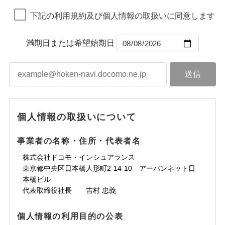
地震の被害にも最大100％で備えられます。
ランキングをもっと見る
ランキングをもっと見る
損害防止費用
引をご用意！
一括払
下記の利用規約及び個人情報の取扱いに同意します
残存物取片づけ費用
付帯される費用保
すまいのサポート24
一括払
支払方法
年払い
補償の範囲
？
03
険金
POINT
失火見舞費用
リフォーム相談サービス
支払方法
年払い
月払い
付帯サービス
水道管修理費用
補償の範囲
長期優良住宅の維持保全サポートサー
※2
？
03
満期日または希望始期日
POINT
月払い
ビス
地震火災費用
ネット申込
上半期
新規契約数ランキング
ソニー損害保険株式会社で
火災
風災・雹（ひょ
ネット申込
申込方法
郵送
落雷
う）災、雪災
お見積もり
クレジットカード
建築年割引
補償内容
火災
補償内容
風災・雹（ひょ
申込方法
破裂・爆発
郵送
対面
適用される割引
当社火災保険新規契約者数より算出[
年
月]（ドコモスマート保険
落雷
コンビニ払い
う）災、雪災
インターネット割引
対面
払込方法
破裂・爆発
ナビ調べ）
口座振替
見積もりや保険会社とのご契約に先立ち、当社が提供する
水災
盗難
始期日
2026/01/01
水濡れ
免責金額（自己負
水まわりサービス（24時間サポー
免責金額（自己負
銀行振込
ドコモスマート保険ナビの利用規約と個人情報の取扱いに
始期日
2025/10/01
※1
免責金額なし
免責金額なし
水災
※1
盗難
騒擾（じょう）
個人情報の取扱いについて
担額）
ト）
担額）
同意いただく必要があります。詳細について、以下をご確
※1損害割合が30%未満の場合は定率
水濡れ
外部からの落下・
破損・汚損
※1
カギあけサービス（24時間サポー
認ください。
騒擾（じょう）
一括払
飛来・衝突
払、水災料率は最も水災リスクが低い
※1雑危険（盗難を除く）および破汚
付帯サービス
説明事項
外部からの落下・
破損・汚損
ト）
臨時費用
事業者の名称・住所・代表者名
臨時費用
水災等地を適用
支払方法
損において、自己負担額5万円
年払い
ドコモスマート保険ナビサービス利用規約
飛来・衝突
※2破損・汚損、物体の落下・飛来等/
キャッシュレス・リペアサービス
損害防止費用
損害防止費用
月払い
株式会社ドコモ・インシュアランス
当社による個人情報の取扱いについて（プライバシー
ランキングをもっと見る
騒擾、水濡れのみ自己負担額5万円
気象災害アラート
残存物取片づけ費用
残存物取片づけ費用
説明事項
付帯される費用の
募集文書番号
付帯される費用保
東京都中央区日本橋人形町2-14-10 アーバンネット日
ポリシー）
（物体の落下・飛来等/騒擾、水濡れ
補償
険金
失火見舞費用
失火見舞費用
ネット申込
※2
本橋ビル
は建物のみ自己負担あり）
※保険料は下の場合の築年月で計算し
水道管修理費用
水道管修理費用
申込方法
※3水道管修理費用の取扱いはなし
郵送
※3
代表取締役社長 吉村 忠義
ています。
※4一括払・年払のみ、コンビニ・ペ
地震火災費用
地震火災費用
対面
※4
新築：2026年1月
上半期
新規契約数ランキング
イジー（番号通知方式）
備考
築5年：2021年1月
個人情報の利用目的の公表
適用される割引
建築年割引
補償内容
その他付帯される
始期日
2024/10/01
築10年：2016年1月