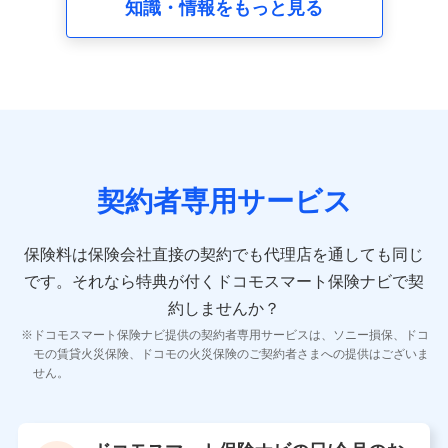
知識・情報をもっと見る
8.取引先個人情報
取引先としての選定業務、営業情報の提供業務、契約締結手
続き業務、取引管理業務、およびこれらに準ずる業務の遂行
のため
9.お問い合わせ情報
各種お問い合わせに対応するため
契約者専用サービス
10.受託業務の 個人情報
受託業務の遂行およびこれらに準ずる業務の遂行のため
保険料は保険会社直接の契約でも代理店を通しても同じ
です。
それなら特典が付くドコモスマート保険ナビで契
11.マイカー通勤管理クラウド並びに法人向けASPサー
ビスに関してのお問い合わせ情報
約しませんか？
各種お問い合わせに対応するため
ドコモスマート保険ナビ提供の契約者専用サービスは、ソニー損保、ドコ
当社のサービスに関する情報提供や、皆様に有用なお知らせ
モの賃貸火災保険、ドコモの火災保険のご契約者さまへの提供はございま
をお送りするため
せん。
アンケートの送付のため
当社のサービスや媒体の運営改善に必要なデータを解析し、
分析するため
当社の対応品質向上やお問い合わせ内容の正確な把握のため