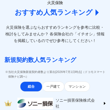
詳細を見る
■損害保険
となります。
当社による個人情報の取扱いについて（プライバシー
火災保険
説明事項
は建物のみ自己負担あり）
キャッシュレス・リペアサービス
損害防止費用
月払い
あいおいニッセイ同和損害保険株式会社
募集文書番号
ポリシー）
※2水道管修理費用の取扱いはなし
気象災害アラート
ドコモスマート保険ナビ編集部の評価
残存物取片づけ費用
付帯される費用保
おすすめ人気ランキング
(https://www.aioinissaydowa.co.jp/)
クレジットカード
※3
※3一括払・年払のみ、コンビニ・ペ
見積もりや保険会社とのご契約に先立ち、当社が提供する
険金
失火見舞費用
ネット申込
アクサ損害保険株式会社 (https://www.axa-
※2
コンビニ払い
イジー（番号通知方式）
ドコモスマート保険ナビの利用規約と個人情報の取扱いに
払込方法
※保険料は下の場合の築年月で計算し
direct.co.jp/)
水道管修理費用
申込方法
郵送
※3
全国の優良工務店とタッグを組み、「高品質な修理」
口座振替
同意いただく必要があります。詳細について、以下をご確
ています。
火災保険を選ぶならおすすめランキングを参考に比較・
アニコム損害保険株式会社 (https://www.anicom-
地震火災費用
対面
※4
募集文書番号
と「保険金のお支払」をワンセットで提供する火災保
銀行振込
認ください。
新築：2026年1月
備考
sompo.co.jp/)
検討をしてみませんか？
各保険会社の「イチオシ」情報
築5年：2021年1月
険です。補償の選択は自由自在で、お申込みはPC・ス
ドコモスマート保険ナビサービス利用規約
東京海上ダイレクト損害保険株式会社
その他付帯される
始期日
2024/10/01
築10年：2016年1月
ドコモスマート保険ナビ編集部の評価
一括払
マホで24時間受付可能です。住宅トラブル応急サービ
を掲載しているのでぜひ参考にしてください！
修理付帯費用
当社による個人情報の取扱いについて（プライバシー
費用の補償
(https://www.e-design.net/)
築15年：2011年1月
支払方法
年払い
ス「すまいのサポート24」は水まわり、玄関カギの紛
ポリシー）
AIG損害保険株式会社
※1破損・汚損、水ぬれは自己負担額
月払い
失、ハチの巣駆除等の住宅トラブルに対応していま
ソニー損保の新ネット火災保険は、補償の組合せが
インターネット割引
(https://www.aig.co.jp/sonpo)
5万円 建物が築15年以上または建築
クレジットカード
す。さらに大切な住まいを守るための各種サポート機
自由だから、必要な補償に絞って選べます。
新規契約数人気ランキング
年不明の場合、風災・雹（ひょう）
ＳＢＩ損害保険株式会社
適用される割引
指定工務店割引
コンビニ払い
※3
ドコモスマート保険ナビ編集部の評価
ネット申込
払込方法
災・雪災の自己負担額は5万円
能をご用意。住まいをメンテナンスする際の無料の
(https://www.sbisonpo.co.jp/)
しかも、「地震上乗せ特約（全半損時のみ）」で、
建築年割引
口座振替
申込方法
※2失火見舞費用の取扱いはなし
郵送
「リフォーム相談サービス」、「長期優良住宅の維持
ジェイアイ傷害火災保険株式会社
地震の被害にも最大100％で備えられます。
当社火災保険新規契約者数より算出[2026年7月1日時点]（ドコモスマート
銀行振込
※3水道管修理費用の取扱いはなし
対面
登記物件の火災保険をお申込みの方におすすめ！登記
保全サポートサービス」をご提供しています。
(https://www.jihoken.co.jp/)
その他条件
指定工務店特約
保険ナビ調べ）
※5
説明事項
（破損・汚損等危険補償特約で補償対
情報の自動照合によるリアルタイム契約を実現！書類
ソニー損害保険株式会社
象となる場合があります。）
一括払
始期日
2026/08/01
総合
一戸建て
マンション
の提出と保険会社審査にお時間をいただきません！
(https://www.sonysonpo.co.jp/)
※4地震火災費用の取扱いはなし
すまいのサポート24
支払方法
年払い
※5火災・風災等の事故により建物に
損害保険ジャパン株式会社 (https://www.sompo-
リフォーム相談サービス
月払い
付帯サービス
※1盗難、水濡れ、騒擾（じょう）、
損害が生じたとき、日新火災がご案内
japan.co.jp/)
ソニー損害保険株式会社で
長期優良住宅の維持保全サポートサー
ソニー損害保険株式会
外部からの落下・飛来・衝突は自動付
する修理業者（指定工務店）が建物の
ＳＯＭＰＯダイレクト損害保険株式会社
日新火災海上保険株式会社で
ビス
お見積もり
帯です。
修理を行います。
ネット申込
社
(https://www.sompo-direct.co.jp/)
お見積もり
※2水まわりトラブル、カギ開け対