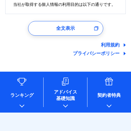
修理付帯費用
募集文書番号
費用の補償
当社火災保険新規契約者数より算出[
当社が取得する個人情報の利用目的は以下の通りです。
年
月]（ドコモスマート保険
築15年：2011年1月
ドコモスマート保険ナビ編集部の評価
補償内容
ナビ調べ）
付帯サービス
住まいの緊急かけつけサービス
※1損害割合が30%未満の場合は定率
免責金額（自己負
インターネット割引
払、水災料率は最低リスク区分を適用
クレジットカード
1.見積請求受付時、資料請求受付時、ユーザー登録受
免責金額なし
ソニー損保の新ネット火災保険は、補償の組合せが
担額）
※2破損・汚損、水ぬれは自己負担額
免責金額（自己負
適用される割引
指定工務店割引
クレジットカード
付時
コンビニ払い
※3
免責金額なし
自由だから、必要な補償に絞って選べます。
全文表示
払込方法
5万円 建物が築15年以上または建築
担額）
建築年割引
コンビニ払い
口座振替
ユーザー登録受付および、管理のため
年不明の場合、風災・雹（ひょう）
払込方法
臨時費用
しかも、「地震上乗せ特約（全半損時のみ）」で、
口座振替
郵便、電話、およびＥメール等により、当社と取引のあるも
銀行振込
災・雪災の自己負担額は5万円
臨時費用
損害防止費用
地震の被害にも最大100％で備えられます。
ドコモスマート保険ナビ編集部の評価
しくは委託を受けている保険会社・提携会社の保険その他に
その他条件
指定工務店特約
※5
利用規約
※3失火見舞費用の取扱いはなし
銀行振込
ランキングをもっと見る
損害防止費用
関する情報を提供し、金融商品等の契約を勧奨するため、ま
残存物取片づけ費用
付帯される費用保
説明事項
※4水道管修理費用の取扱いはなし
一括払
プライバシーポリシー
た維持管理等の委託業務遂行のため、またそれらに付帯、関
険金
（破損・汚損等危険補償特約で補償対
残存物取片づけ費用
失火見舞費用
付帯される費用保
すまいのサポート24
一括払
登記物件の火災保険をお申込みの方におすすめ！登記
支払方法
年払い
連する当社および提携会社のサービスを案内、提供するため
象となる場合があります。）
険金
失火見舞費用
水道管修理費用
リフォーム相談サービス
支払方法
年払い
情報の自動照合によるリアルタイム契約を実現！書類
月払い
（なお、当社は複数の保険会社と取引があり、取得した個人
付帯サービス
※5地震火災費用の取扱いはなし
水道管修理費用
地震火災費用
長期優良住宅の維持保全サポートサー
※2
情報を取引のある他の保険会社の商品・サービスをご提案す
月払い
の提出と保険会社審査にお時間をいただきません！
※6火災・風災等の事故により建物に
ソニー損害保険株式会社で
ビス
るために利用させていただくことがあります。）
地震火災費用
損害が生じたとき、日新火災がご案内
ネット申込
お見積もり
各種セミナーの開催のため
保険証券の不発行に関する特約（500
する修理業者（指定工務店）が建物の
ネット申込
申込方法
郵送
適用される割引
コンサルティングサービスの実施のため
円）
クレジットカード
修理を行います。
建築年割引
アドバイス
補償内容
申込方法
郵送
対面
適用される割引
アンケートやキャンペーン等の実施のため
ランキング
契約者特典
コンビニ払い
インターネット割引
基礎知識
見積もりや保険会社とのご契約に先立ち、当社が提供する
対面
上記に係る案内・手続き・管理等付帯業務を行うため
払込方法
その他条件
住まいのアシスタンスサービス
※2
募集文書番号
口座振替
ドコモスマート保険ナビの利用規約と個人情報の取扱いに
始期日
2026/01/01
* 当社が委託を受けている保険会社の情報は、保険会社
ジェイアイ傷害火災保険株式会社で
水まわりサービス（24時間サポー
免責金額（自己負
銀行振込
同意いただく必要があります。詳細について、以下をご確
始期日
2025/10/01
お見積もり
のホームページに掲載しておりますので、ご確認くださ
免責金額なし
WEB見積もり+メールアドレス登録後
ト）
担額）
認ください。
※1破損・汚損、物体の落下・飛来等/
い。
から4営業日+1日以降、お客さまが決
カギあけサービス（24時間サポー
備考
一括払
騒擾、水濡れのみ自己負担額5万円
ジェイアイ傷害火災保険株式会社の
説明事項
※1水災料率は最低リスク区分を適用
ドコモスマート保険ナビサービス利用規約
済した時点で保険のお申し込みと完了
付帯サービス
ト）
臨時費用
（物体の落下・飛来等/騒擾、水濡れ
支払方法
年払い