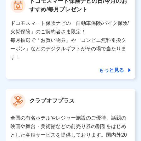
ドコモスマート保険ナビの日/今月のお
個人情報保護管理者の職名、連絡先
すすめ/毎月プレゼント
株式会社ドコモ・インシュアランス 営業部長
〒103-0013 東京都中央区日本橋人形町2-14-10 アー
ドコモスマート保険ナビの「自動車保険/バイク保険/
バンネット日本橋ビル 3F
火災保険」のご契約者さま限定！
株式会社ドコモ・インシュアランス
毎月抽選で「お買い物券」や「コンビニ無料引換ク
ーポン」などのデジタルギフトがその場で当たりま
個人情報の第三者提供について
す！
当社ではご本人の同意がある場合または法令に基づく場
合を除き、第三者に提供いたしません。
もっと見る
業務の委託
当社は利用目的の達成に必要な範囲内において個人情報
クラブオフプラス
の取り扱いの全部または一部を委託する場合がありま
す。
全国の有名ホテルやレジャー施設のご優待、話題の
個人データの共同利用
映画や舞台・美術館などの前売り券の割引をはじめ
とした各種サービスを提供しております。国内外20
当社は株式会社NTTドコモとの間で、以下のとおり個