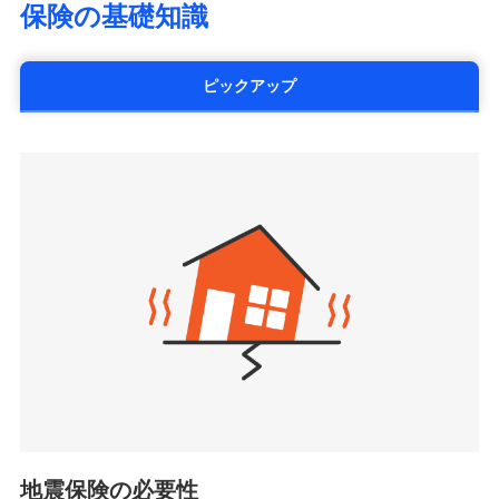
SOMPOひまわり生命保険株式会社
保険の基礎知識
※5火災・風災等の事故により建物に
情報の自動照合によるリアルタイム契約を実現！書類
災に対する補償に加え、すべてのプランに盗難等がつ
（https://www.himawari-life.co.jp/）
損害が生じたとき、日新火災がご案内
の提出と保険会社審査にお時間をいただきません！
いており、
社会問題などを考慮された幅広い補償が特
する修理業者（指定工務店）が建物の
第一ネオ生命保険株式会社
修理を行います。
長です。
失火見舞金など付帯される費用保険金も多
（https://neofirst.co.jp/）
ピックアップ
く、ダイレクトでありながら充実した補償が魅力で
大樹生命保険株式会社（https://www.taiju-
日新火災海上保険株式会社で
募集文書番号
life.co.jp）
お見積もり
す。
太陽生命保険株式会社（https://www.taiyo-
ジェイアイ傷害火災保険株式会社で
seimei.co.jp）
見積もりや保険会社とのご契約に先立ち、当社が提供する
お見積もり
チューリッヒ生命保険株式会社
ドコモスマート保険ナビの利用規約と個人情報の取扱いに
（https://www.zurichlife.co.jp/）
同意いただく必要があります。詳細について、以下をご確
ジェイアイ傷害火災保険株式会社の
東京海上日動あんしん生命保険株式会社
チューリッヒ保険会社で
認ください。
詳細を見る
ドコモスマート保険ナビ編集部の評価
（https://www.tmn-anshin.co.jp/）
お見積もり
ドコモスマート保険ナビサービス利用規約
なないろ生命保険株式会社
（https://www.nanairolife.co.jp/）
当社による個人情報の取扱いについて（プライバシー
チューリッヒ保険会社の
全国の優良工務店とタッグを組み、「高品質な修理」
見積もりや保険会社とのご契約に先立ち、当社が提供する
ポリシー）
日本生命保険相互会社
詳細を見る
ドコモスマート保険ナビの利用規約と個人情報の取扱いに
と「保険金のお支払」をワンセットで提供する火災保
（https://www.nissay.co.jp）
同意いただく必要があります。詳細について、以下をご確
険です。補償の選択は自由自在で、お申込みはPC・ス
はなさく生命保険株式会社
認ください。
マホで24時間受付可能です。住宅トラブル応急サービ
見積もりや保険会社とのご契約に先立ち、当社が提供する
（https://www.life8739.co.jp/）
ドコモスマート保険ナビサービス利用規約
ドコモスマート保険ナビの利用規約と個人情報の取扱いに
ス「すまいのサポート24」は水まわり、玄関カギの紛
マニュライフ生命保険株式会社
同意いただく必要があります。詳細について、以下をご確
当社による個人情報の取扱いについて（プライバシー
失、ハチの巣駆除等の住宅トラブルに対応していま
（https://www.manulife.co.jp/）
地震保険の必要性
認ください。
ポリシー）
す。さらに大切な住まいを守るための各種サポート機
三井住友海上あいおい生命保険株式会社