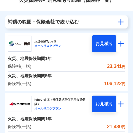
火災保険会社別見積もり結果（保険料一覧）
補償の範囲・保険会社で絞り込む
火災保険Type S
お見積り
オールリスクプラン
火災、地震保険期間
1年
23,341
保険料(一括)
円
火災、地震保険期間
5年
106,122
保険料(一括)
円
ソニー損害保険株式会社
iehoいえほ（補償選択型住宅用火災保
お見積り
険）
ソニー損害保険株式会社のおすすめポイント
オールリスクプラン
火災、地震保険期間
1年
保険料（一括）内訳
01
POINT
21,430
保険料(一括)
円