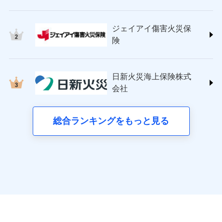
申込方法
郵送
チューリッヒ保険会社 (https://www.zurich.co.jp/)
ジェイアイ傷害火災保険株式会社で
応、ガラス破損の場合に60分までの
クレジットカード
募集文書番号
対面
見積もりや保険会社とのご契約に先立ち、当社が提供する
東京海上日動火災保険株式会社
簡易作業無料でご提供いたします。弊
お見積もり
コンビニ払い
見積もりや保険会社とのご契約に先立ち、当社が提供する
ドコモスマート保険ナビの利用規約と個人情報の取扱いに
払込方法
社提携業者にて24時間365日受付。受
ジェイアイ傷害火災保
(https://www.tokiomarine-nichido.co.jp/)
説明事項
口座振替
始期日
ドコモスマート保険ナビの利用規約と個人情報の取扱いに
2026/01/01
同意いただく必要があります。詳細について、以下をご確
付後、専門業者が対応に向かいます。
日新火災海上保険株式会社
険
ジェイアイ傷害火災保険株式会社の
銀行振込
ガラス破損の対応時間は9時～20時と
同意いただく必要があります。詳細について、以下をご確
認ください。
(https://www.nisshinfire.co.jp/)
詳細を見る
なります。
認ください。
※1損害割合が30%未満の場合は定率
ペット＆ファミリー損害保険株式会社
ドコモスマート保険ナビサービス利用規約
※3クレジットカード会社の分割払い
一括払
払、水災料率は最も水災リスクが低い
ドコモスマート保険ナビサービス利用規約
(https://www.petfamilyins.co.jp/)
当社による個人情報の取扱いについて（プライバシー
が可能なことがあります。詳しくは各
日新火災海上保険株式
水災等地を適用
支払方法
年払い
見積もりや保険会社とのご契約に先立ち、当社が提供する
ドコモスマート保険ナビ編集部の評価
説明事項
三井住友海上火災保険株式会社 (https://www.ms-
当社による個人情報の取扱いについて（プライバシー
クレジットカード会社にご確認くださ
ポリシー）
※2水道管修理費用の取扱いはなし
会社
ドコモスマート保険ナビの利用規約と個人情報の取扱いに
月払い
い。
ins.com/)
ポリシー）
※3一括払・年払のみ、コンビニ・ペ
同意いただく必要があります。詳細について、以下をご確
三井ダイレクト損害保険株式会社
イジー（番号通知方式）
全国の優良工務店とタッグを組み、「高品質な修理」
認ください。
ネット申込
募集文書番号
(https://www.mitsui-direct.co.jp/)
と「保険金のお支払」をワンセットで提供する火災保
総合ランキングをもっと見る
申込方法
郵送
ドコモスマート保険ナビサービス利用規約
募集文書番号
険です。補償の選択は自由自在で、お申込みはPC・ス
対面
当社による個人情報の取扱いについて（プライバシー
■生命保険
マホで24時間受付可能です。住宅トラブル応急サービ
ポリシー）
アクサ生命保険株式会社
ス「すまいのサポート24」は水まわり、玄関カギの紛
始期日
2024/10/01
（https://www.axa.co.jp/）
失、ハチの巣駆除等の住宅トラブルに対応していま
SBI生命保険株式会社（https://www.sbilife.co.jp/）
す。さらに大切な住まいを守るための各種サポート機
※1損害割合が30%未満の場合は定率
FWD生命保険株式会社
ドコモスマート保険ナビ編集部の評価
払、水災料率は最低リスク区分を適用
能をご用意。住まいをメンテナンスする際の無料の
（https://www.fwdlife.co.jp/）
ドコモスマート保険ナビ編集部の評価
※2失火見舞費用の取扱いはなし
「リフォーム相談サービス」、「長期優良住宅の維持
ソニー生命保険株式会社
※3水道管修理費用の取扱いはなし
チューリッヒのネット火災保険は
ダイレクト型でネッ
保全サポートサービス」をご提供しています。
（https://www.sonylife.co.jp）
説明事項
※4地震火災費用の取扱いはなし
登記物件の火災保険をお申込みの方におすすめ！登記
ト完結のお手続き・リーズナブルな保険料
に加え、
火