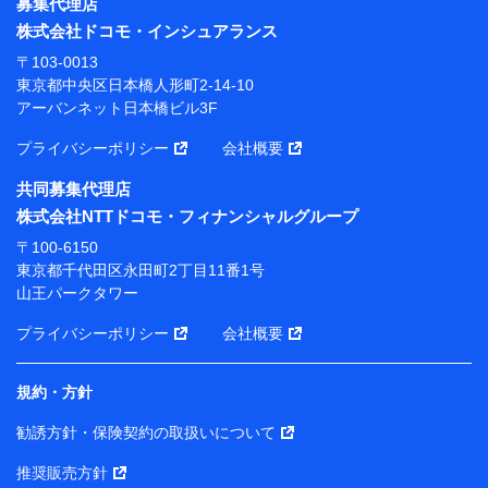
東京都中央区日本橋人形町2-14-10 アーバンネット日
募集代理店
本橋ビル 3F
株式会社ドコモ・インシュアランス
株式会社ドコモ・インシュアランス 代表取締役社
〒103-0013
長 吉村 忠義
東京都中央区日本橋人形町2-14-10
アーバンネット日本橋ビル3F
※ 当社および株式会社NTTドコモは、お客さまの情報
を利用させていただくにあたっては、「NTTドコモ パー
プライバシーポリシー
会社概要
ソナルデータ憲章」に定める行動原則を順守します 。
※ パーソナルデータダッシュボードの「第三者提供の
共同募集代理店
管理」の設定状態にかかわらず、共同利用する場合があ
株式会社NTTドコモ・フィナンシャルグループ
ります。
〒100-6150
※ dポイントクラブ会員ではないお客さま（2019年12
東京都千代田区永田町2丁目11番1号
月11日以降、一度もdポイントクラブ会員であったこと
山王パークタワー
がないお客さまに限る）に関する、2019年12月10日以
前に取得した個人データは、こちら の利用目的の範囲内
プライバシーポリシー
会社概要
に限って共同利用します。
規約・方針
当社は株式会社NTTドコモ・フィナンシャルグループ
との間で、以下のとおり個人データを共同利用しま
勧誘方針・保険契約の取扱いについて
す。
推奨販売方針
【共同して利用される利用データの項目】