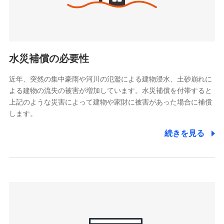
(https://www.tokiomarine-x.co.jp/)
ペットメディカルサポート株式会社
(https://pshoken.co.jp/)
リトルファミリー少額短期保険株式会社
(https://www.littlefamily-ssi.com/)
水災補償の必要性
2.共同募集を行う代理店から受領する個人情報
近年、突然の集中豪雨や河川の氾濫による建物浸水、土砂崩れに
よる建物の流失の被害が増加しています。水災補償を付帯すると
郵便、電話、およびＥメール等により、当社と取引のあるも
しくは委託を受けている保険会社・提携会社の保険その他に
上記のような災害によって建物や家財に被害があった場合に補償
関する情報を提供し、金融商品等の契約を勧奨するため、ま
します。
た維持管理等の委託業務遂行のため、またそれらに付帯、関
連する当社および提携会社のサービスを案内、提供するため
続きを見る
（なお、当社は複数の保険会社と取引があり、取得した個人
情報を取引のある他の保険会社の商品・サービスをご提案す
るために利用させていただくことがあります。）
上記に係る連絡・手続き・管理等付帯業務を行うため
3.セミナー募集サイトから取得した個人情報
各種セミナーの案内、開催のため
上記に係る連絡・手続き・管理等付帯業務を行うため