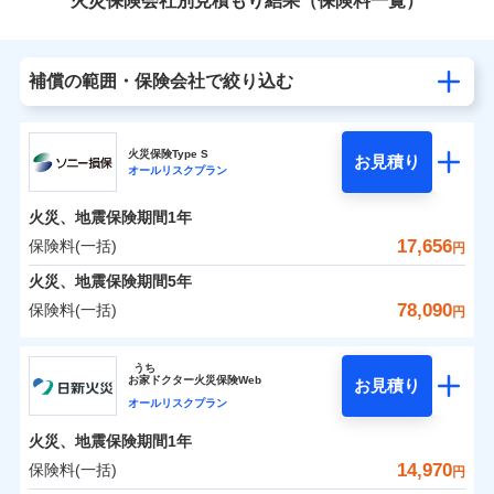
火災保険会社別見積もり結果（保険料一覧）
補償の範囲・保険会社で絞り込む
火災保険Type S
お見積り
オールリスクプラン
火災、地震保険期間
1年
17,656
保険料(一括)
円
火災、地震保険期間
5年
78,090
保険料(一括)
円
ソニー損害保険株式会社
うち
お
家
ドクター火災保険Web
お見積り
ソニー損害保険株式会社のおすすめポイント
オールリスクプラン
火災、地震保険期間
1年
保険料（一括）内訳
01
POINT
14,970
保険料(一括)
円