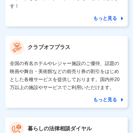
個人情報の第三者提供について
す！
当社ではご本人の同意がある場合または法令に基づく場
合を除き、第三者に提供いたしません。
もっと見る
業務の委託
当社は利用目的の達成に必要な範囲内において個人情報
クラブオフプラス
の取り扱いの全部または一部を委託する場合がありま
す。
全国の有名ホテルやレジャー施設のご優待、話題の
個人データの共同利用
映画や舞台・美術館などの前売り券の割引をはじめ
とした各種サービスを提供しております。国内外20
当社は株式会社NTTドコモとの間で、以下のとおり個
人データを共同利用します。
万以上の施設やサービスでご利用いただけます。
【共同して利用される利用データの項目】
もっと見る
当社又は株式会社NTTドコモがサービス提供等を通じて
取得した、以下の情報などの個人データ
基本情報
氏名、電話番号、メールアドレス、お客さまの識別子、属
暮らしの法律相談ダイヤル
性、連絡先、dポイントサービスのご利用に関する情報。例