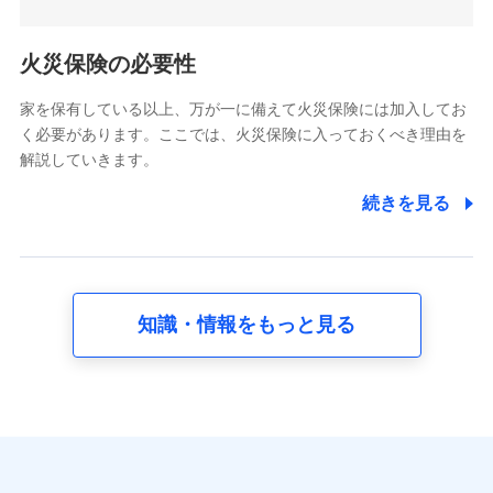
5.通話録音にて取得する情報
電話対応の品質向上およびお問合せ内容の正確な把握のため
火災保険の必要性
家を保有している以上、万が一に備えて火災保険には加入してお
6.採用応募者の個人情報
く必要があります。ここでは、火災保険に入っておくべき理由を
採用選考および入社手続を実施するため
解説していきます。
7.社員（従業者）の個人情報
続きを見る
人事･勤怠･健康・労務等の管理、給与支給、福利厚生・採用
退職関連処理等の各種手続きのため、当社と従業員または従
業員同士の連絡のため
知識・情報をもっと見る
8.取引先個人情報
取引先としての選定業務、営業情報の提供業務、契約締結手
続き業務、取引管理業務、およびこれらに準ずる業務の遂行
のため
9.お問い合わせ情報
各種お問い合わせに対応するため