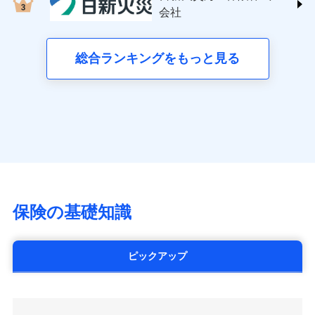
する修理業者（指定工務店）が建物の
三井住友海上火災保険株式会社 (https://www.ms-
クレジットカード会社にご確認くださ
失、ハチの巣駆除等の住宅トラブルに対応していま
お見積もり
会社
月払い
修理を行います。
い。
ins.com/)
す。さらに大切な住まいを守るための各種サポート機
三井ダイレクト損害保険株式会社
能をご用意。住まいをメンテナンスする際の無料の
ネット申込
募集文書番号
募集文書番号
(https://www.mitsui-direct.co.jp/)
見積もりや保険会社とのご契約に先立ち、当社が提供する
総合ランキングをもっと見る
「リフォーム相談サービス」、「長期優良住宅の維持
申込方法
郵送
ドコモスマート保険ナビの利用規約と個人情報の取扱いに
保全サポートサービス」をご提供しています。
対面
同意いただく必要があります。詳細について、以下をご確
■生命保険
認ください。
アクサ生命保険株式会社
始期日
2024/10/01
（https://www.axa.co.jp/）
ドコモスマート保険ナビサービス利用規約
SBI生命保険株式会社（https://www.sbilife.co.jp/）
当社による個人情報の取扱いについて（プライバシー
※1損害割合が30%未満の場合は定率
ドコモスマート保険ナビ編集部の評価
FWD生命保険株式会社
ドコモスマート保険ナビ編集部の評価
ポリシー）
日新火災海上保険株式会社で
払、水災料率は最低リスク区分を適用
（https://www.fwdlife.co.jp/）
※2失火見舞費用の取扱いはなし
お見積もり
ソニー生命保険株式会社
全国の優良工務店とタッグを組み、「高品質な修理」
※3水道管修理費用の取扱いはなし
チューリッヒのネット火災保険は
ダイレクト型でネッ
（https://www.sonylife.co.jp）
説明事項
※4地震火災費用の取扱いはなし
と「保険金のお支払」をワンセットで提供する火災保
ト完結のお手続き・リーズナブルな保険料
に加え、
火
SOMPOひまわり生命保険株式会社
保険の基礎知識
※5火災・風災等の事故により建物に
見積もりや保険会社とのご契約に先立ち、当社が提供する
険です。補償の選択は自由自在で、お申込みはPC・ス
災に対する補償に加え、すべてのプランに盗難等がつ
（https://www.himawari-life.co.jp/）
損害が生じたとき、日新火災がご案内
ドコモスマート保険ナビの利用規約と個人情報の取扱いに
マホで24時間受付可能です。住宅トラブル応急サービ
いており、
社会問題などを考慮された幅広い補償が特
する修理業者（指定工務店）が建物の
第一ネオ生命保険株式会社
同意いただく必要があります。詳細について、以下をご確
ス「すまいのサポート24」は水まわり、玄関カギの紛
修理を行います。
長です。
失火見舞金など付帯される費用保険金も多
（https://neofirst.co.jp/）
認ください。
ピックアップ
失、ハチの巣駆除等の住宅トラブルに対応していま
く、ダイレクトでありながら充実した補償が魅力で
大樹生命保険株式会社（https://www.taiju-
ドコモスマート保険ナビサービス利用規約
募集文書番号
す。さらに大切な住まいを守るための各種サポート機
life.co.jp）
す。
当社による個人情報の取扱いについて（プライバシー
能をご用意。住まいをメンテナンスする際の無料の
太陽生命保険株式会社（https://www.taiyo-
ポリシー）