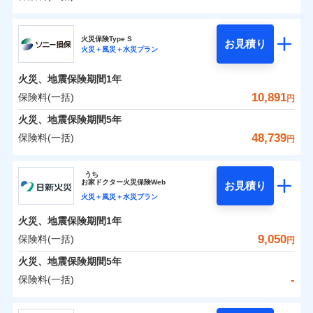
イチオシ
02
POINT
補償の範囲
？
0
03
8,215
3,300
POINT
建物
円
円
円
日新火災海上保険株式会社
まさかのときも安心！全国の優良工務店とタッグを
火災保険Type S
お見積り
火災＋風災＋水災プラン
0
3,424
990
日新火災海上保険株式会社のおすすめポイント
家財
円
組み、「高品質な修理」と「保険金のお支払」をワ
円
円
火災
風災・雹（ひょ
落雷
う）災、雪災
ンセットで提供する火災保険です。
火災、地震保険期間
1年
保険料（一括）内訳
01
破裂・爆発
POINT
お客さまのニーズから補償を考え、設計することで
10,891
保険料(一括)
円
合理的な保険料を実現することができます。さらに
水災
盗難
火災 1年
地震 1年
火災、地震保険期間
5年
水濡れ
各種割引が充実！
※1
騒擾（じょう）
48,739
保険料(一括)
円
大切な住まいを守るための各種サポート機能をご用
外部からの落下・
破損・汚損
イチオシ
02
POINT
-
5,920
3,300
建物
円
円
飛来・衝突
意、住宅トラブル応急サービス「すまいのサポート
ソニー損害保険株式会社
うち
24」、住まいをメンテナンスする際の無料の「リフ
ソニー損保の新ネット火災保険は、補償の組合せが自
お
家
ドクター火災保険Web
お見積り
-
ォーム相談サービス」、「長期優良住宅の維持保全
2,970
990
ソニー損害保険株式会社のおすすめポイント
家財
由だから、必要な補償に絞って選べます。
円
円
火災＋風災＋水災プラン
サポートサービス」をご提供します。
しかも「地震上乗せ特約（全半損時のみ）」で、地震
火災、地震保険期間
1年
保険料（一括）内訳
01
POINT
の被害にも火災保険の保険金額に対して最大100％で備
お家ドクター火災保険Web（すまいの保険）のお見
9,050
保険料(一括)
円
えられます（一部損は対象外）。
積もり・お申込みはネットで完結！
火災 1年
地震 1年
火災、地震保険期間
5年
上半期
新規契約数ランキング
-
保険料(一括)
イチオシ
02
POINT
補償の範囲
補償の範囲
？
0
03
4,507
3,300
？
03
POINT
建物
円
POINT
円
円
当社火災保険新規契約者数より算出[
年
月]（ドコモスマート保険
日新火災海上保険株式会社
ナビ調べ）