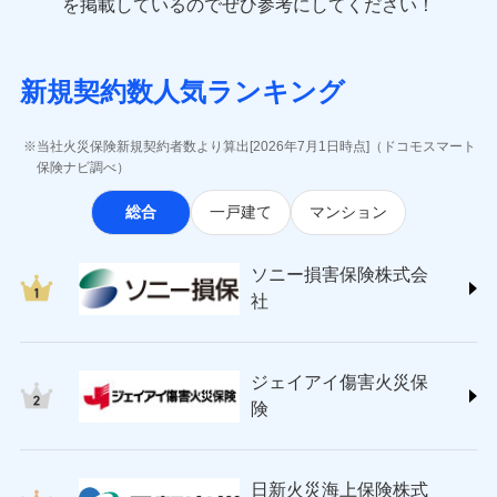
一括払
を掲載しているのでぜひ参考にしてください！
修理付帯費用
象となる場合があります。）
費用の補償
(https://www.e-design.net/)
一括払
説明事項
※1水災料率は最低リスク区分を適用
支払方法
年払い
※5地震火災費用の取扱いはなし
AIG損害保険株式会社
支払方法
年払い
※6火災・風災等の事故により建物に
月払い
ソニー損害保険株式会社で
インターネット割引
(https://www.aig.co.jp/sonpo)
月払い
募集文書番号
損害が生じたとき、日新火災がご案内
新規契約数人気ランキング
お見積もり
ＳＢＩ損害保険株式会社
適用される割引
指定工務店割引
する修理業者（指定工務店）が建物の
ネット申込
(https://www.sbisonpo.co.jp/)
修理を行います。
建築年割引
ネット申込
申込方法
郵送
ジェイアイ傷害火災保険株式会社
申込方法
郵送
当社火災保険新規契約者数より算出[2026年7月1日時点]（ドコモスマート
見積もりや保険会社とのご契約に先立ち、当社が提供する
対面
(https://www.jihoken.co.jp/)
募集文書番号
その他条件
指定工務店特約
保険ナビ調べ）
※5
対面
ドコモスマート保険ナビの利用規約と個人情報の取扱いに
ソニー損害保険株式会社
同意いただく必要があります。詳細について、以下をご確
始期日
2026/08/01
総合
一戸建て
マンション
(https://www.sonysonpo.co.jp/)
すまいのサポート24
認ください。
始期日
2024/10/01
ドコモスマート保険ナビ編集部の評価
損害保険ジャパン株式会社 (https://www.sompo-
リフォーム相談サービス
付帯サービス
ドコモスマート保険ナビサービス利用規約
※1盗難、水濡れ、騒擾（じょう）、
japan.co.jp/)
長期優良住宅の維持保全サポートサー
※1破損・汚損、水ぬれは自己負担額
ソニー損害保険株式会
外部からの落下・飛来・衝突は自動付
当社による個人情報の取扱いについて（プライバシー
ソニー損保の新ネット火災保険は、補償の組合せが
ＳＯＭＰＯダイレクト損害保険株式会社
ビス
5万円 建物が築15年以上または建築
帯です。
社
ポリシー）
自由だから、必要な補償に絞って選べます。
(https://www.sompo-direct.co.jp/)
年不明の場合、風災・雹（ひょう）
ドコモスマート保険ナビ編集部の評価
※2水まわりトラブル、カギ開け対
災・雪災の自己負担額は5万円
チューリッヒ保険会社 (https://www.zurich.co.jp/)
応、ガラス破損の場合に60分までの
クレジットカード
しかも、「地震上乗せ特約（全半損時のみ）」で、
※2失火見舞費用の取扱いはなし
東京海上日動火災保険株式会社
簡易作業無料でご提供いたします。弊
コンビニ払い
地震の被害にも最大100％で備えられます。
全国の優良工務店とタッグを組み、「高品質な修理」
※3水道管修理費用の取扱いはなし
払込方法
社提携業者にて24時間365日受付。受
ジェイアイ傷害火災保
(https://www.tokiomarine-nichido.co.jp/)
説明事項
口座振替
説明事項
（破損・汚損等危険補償特約で補償対
と「保険金のお支払」をワンセットで提供する火災保
付後、専門業者が対応に向かいます。
日新火災海上保険株式会社
険
象となる場合があります。）
銀行振込
ガラス破損の対応時間は9時～20時と
険です。補償の選択は自由自在で、お申込みはPC・ス
(https://www.nisshinfire.co.jp/)
※4地震火災費用の取扱いはなし
なります。
マホで24時間受付可能です。住宅トラブル応急サービ
ペット＆ファミリー損害保険株式会社
※5火災・風災等の事故により建物に
※3クレジットカード会社の分割払い
一括払
ス「すまいのサポート24」は水まわり、玄関カギの紛
(https://www.petfamilyins.co.jp/)
損害が生じたとき、日新火災がご案内
が可能なことがあります。詳しくは各
日新火災海上保険株式
ソニー損害保険株式会社で
支払方法
年払い