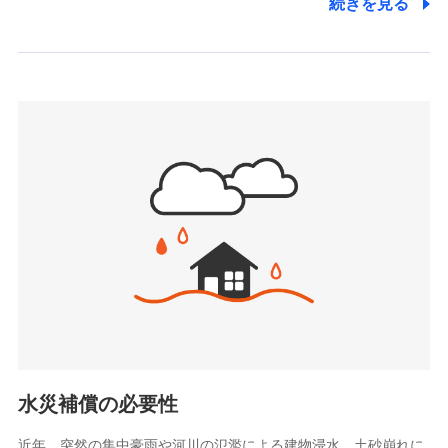
続きを見る
株式会社アシロ少額短期保険
日新火災海上保険株式会社で
(https://kailash.co.jp/)
お見積もり
SBIいきいき少額短期保険会社 (https://www.i-
sedai.com/)
見積もりや保険会社とのご契約に先立ち、当社が提供する
SBIペット少額短期保険株式会社
ドコモスマート保険ナビの利用規約と個人情報の取扱いに
(https://www.sbipet-ssi.co.jp/)
同意いただく必要があります。詳細について、以下をご確
SBIリスタ少額短期保険会社
認ください。
(https://www.jishin.co.jp/)
スマートプラス少額短期保険株式会社
ドコモスマート保険ナビサービス利用規約
（https://www.smartplus-insurance.com/）
当社による個人情報の取扱いについて（プライバシー
チューリッヒ少額短期保険株式会社
ポリシー）
(https://www.zurichssi.co.jp/)
Tokio Marine X少額短期保険株式会社
(https://www.tokiomarine-x.co.jp/)
ペットメディカルサポート株式会社
(https://pshoken.co.jp/)
リトルファミリー少額短期保険株式会社
(https://www.littlefamily-ssi.com/)
水災補償の必要性
2.共同募集を行う代理店から受領する個人情報
近年、突然の集中豪雨や河川の氾濫による建物浸水、土砂崩れに