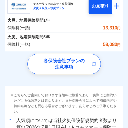
まさかのときも安心！全国の優良工務店とタッグを
チューリッヒのネット火災保険
お見積り
火災＋風災＋水災プラン
0
2,094
990
日新火災海上保険株式会社のおすすめポイント
家財
円
組み、「高品質な修理」と「保険金のお支払」をワ
円
円
火災
風災・雹（ひょ
火災
風災・雹（ひょ
落雷
う）災、雪災
ンセットで提供する火災保険です。
落雷
う）災、雪災
火災、地震保険期間
1年
保険料（一括）内訳
01
破裂・爆発
POINT
破裂・爆発
お客さまのニーズから補償を考え、設計することで
13,310
保険料(一括)
円
合理的な保険料を実現することができます。さらに
水災
盗難
水災
盗難
火災 1年
地震 1年
火災、地震保険期間
5年
ランキングをもっと見る
水濡れ
水濡れ
各種割引が充実！
※1
騒擾（じょう）
騒擾（じょう）
58,080
保険料(一括)
円
大切な住まいを守るための各種サポート機能をご用
外部からの落下・
破損・汚損
外部からの落下・
破損・汚損
イチオシ
02
POINT
-
2,330
3,300
建物
円
円
飛来・衝突
飛来・衝突
意、住宅トラブル応急サービス「すまいのサポート
チューリッヒ保険会社
各保険会社プランの
24」、住まいをメンテナンスする際の無料の「リフ
ソニー損保の新ネット火災保険は、補償の組合せが自
注意事項
-
ォーム相談サービス」、「長期優良住宅の維持保全
2,430
990
チューリッヒ保険会社のおすすめポイント
家財
由だから、必要な補償に絞って選べます。
円
円
サポートサービス」をご提供します。
しかも「地震上乗せ特約（全半損時のみ）」で、地震
保険料（一括）内訳
01
補償内容
POINT
の被害にも火災保険の保険金額に対して最大100％で備
お家ドクター火災保険Web（すまいの保険）のお見
えられます（一部損は対象外）。
積もり・お申込みはネットで完結！
火災 1年
地震 1年
上半期
新規契約数ランキング
こちらでご案内しております保険料は概算であり、実際にご契約い
上半期
新規契約数ランキング
免責金額（自己負
免責金額なし
ただける保険料とは異なります。また保険会社によって補償内容や
※2
担額）
特約名称なども異なる場合がございます。あらかじめご了承くださ
イチオシ
02
POINT
補償の範囲
補償の範囲
？
0
03
6,800
3,300
？
03
POINT
建物
円
POINT
円
円
当社火災保険新規契約者数より算出[
年
月]（ドコモスマート保険
当社火災保険新規契約者数より算出[
年
月]（ドコモスマート保険
い。
ナビ調べ）
臨時費用
ナビ調べ）
まさかのときも安心！全国の優良工務店とタッグを
人気順については当社
新規契約者数より
損害防止費用
0
2,220
990
家財
円
組み、「高品質な修理」と「保険金のお支払」をワ
円
円
算出[
年
月
日現在]（ドコモスマート保険ナ