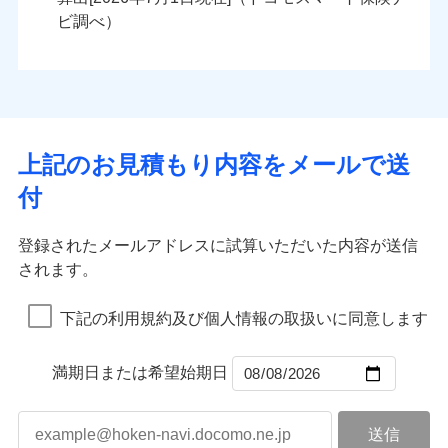
火災
風災・雹（ひょ
火災
風災・雹（ひょ
残存物取片づけ費用
付帯される費用の
落雷
う）災、雪災
ンセットで提供する火災保険です。
落雷
う）災、雪災
ビ調べ）
補償
失火見舞費用
破裂・爆発
破裂・爆発
お客さまのニーズから補償を考え、設計することで
水道管修理費用
合理的な保険料を実現することができます。さらに
水災
地震火災費用
盗難
水災
盗難
ランキングをもっと見る
ランキングをもっと見る
水濡れ
水濡れ
各種割引が充実！
※1
騒擾（じょう）
騒擾（じょう）
適用される割引
建築年割引
大切な住まいを守るための各種サポート機能をご用
外部からの落下・
破損・汚損
外部からの落下・
破損・汚損
イチオシ
02
POINT
飛来・衝突
飛来・衝突
意、住宅トラブル応急サービス「すまいのサポート
上記のお見積もり内容をメールで送
付帯サービス
住まいの緊急かけつけサービス
24」、住まいをメンテナンスする際の無料の「リフ
火災、自然災害、盗難などトータルでカバーし、大
付
ォーム相談サービス」、「長期優良住宅の維持保全
切な住まいをお守りします！
クレジットカード
サポートサービス」をご提供します。
水まわりトラブル、カギ開け対応など「住まいのア
コンビニ払い
補償内容
補償内容
登録されたメールアドレスに試算いただいた内容が送信
払込方法
お家ドクター火災保険Web（すまいの保険）のお見
シスタンスサービス」が無料付帯
口座振替
されます。
積もり・お申込みはネットで完結！
補償の対象やお客さまの状況に応じたさまざまな割
銀行振込
上半期
新規契約数ランキング
上半期
新規契約数ランキング
免責金額（自己負
免責金額（自己負
引をご用意！
免責金額なし
免責金額なし
※1
※2
下記の利用規約及び個人情報の取扱いに同意します
担額）
担額）
一括払
補償の範囲
？
03
POINT
当社火災保険新規契約者数より算出[
年
月]（ドコモスマート保険
当社火災保険新規契約者数より算出[
年
月]（ドコモスマート保険
支払方法
年払い
ナビ調べ）
臨時費用
ナビ調べ）
臨時費用
補償の範囲
？
03
満期日または希望始期日
POINT
月払い
損害防止費用
損害防止費用
火災
風災・雹（ひょ
残存物取片づけ費用
残存物取片づけ費用
付帯される費用の
付帯される費用保
ネット申込
落雷
う）災、雪災
補償
険金
失火見舞費用
失火見舞費用
※3
火災
風災・雹（ひょ
申込方法
破裂・爆発
郵送