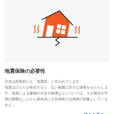
seimei.co.jp）
「リフォーム相談サービス」、「長期優良住宅の維持
チューリッヒ生命保険株式会社
保全サポートサービス」をご提供しています。
（https://www.zurichlife.co.jp/）
東京海上日動あんしん生命保険株式会社
チューリッヒ保険会社で
ドコモスマート保険ナビ編集部の評価
（https://www.tmn-anshin.co.jp/）
お見積もり
なないろ生命保険株式会社
（https://www.nanairolife.co.jp/）
チューリッヒ保険会社の
日新火災海上保険株式会社で
全国の優良工務店とタッグを組み、「高品質な修理」
日本生命保険相互会社
詳細を見る
お見積もり
と「保険金のお支払」をワンセットで提供する火災保
（https://www.nissay.co.jp）
険です。補償の選択は自由自在で、お申込みはPC・ス
はなさく生命保険株式会社
マホで24時間受付可能です。住宅トラブル応急サービ
見積もりや保険会社とのご契約に先立ち、当社が提供する
見積もりや保険会社とのご契約に先立ち、当社が提供する
（https://www.life8739.co.jp/）
ドコモスマート保険ナビの利用規約と個人情報の取扱いに
ス「すまいのサポート24」は水まわり、玄関カギの紛
ドコモスマート保険ナビの利用規約と個人情報の取扱いに
マニュライフ生命保険株式会社
同意いただく必要があります。詳細について、以下をご確
失、ハチの巣駆除等の住宅トラブルに対応していま
同意いただく必要があります。詳細について、以下をご確
（https://www.manulife.co.jp/）
地震保険の必要性
認ください。
認ください。
す。さらに大切な住まいを守るための各種サポート機
三井住友海上あいおい生命保険株式会社
ドコモスマート保険ナビサービス利用規約
能をご用意。住まいをメンテナンスする際の無料の
（https://www.msa-life.co.jp/）
ドコモスマート保険ナビサービス利用規約
日本は世界的にも「地震国」と言われています。
メットライフ生命株式会社
当社による個人情報の取扱いについて（プライバシー
「リフォーム相談サービス」、「長期優良住宅の維持
当社による個人情報の取扱いについて（プライバシー
地震はひとたび発生すると、広い範囲に巨大な損害をもたらしま
(https://www.metlife.co.jp/)
ポリシー）
保全サポートサービス」をご提供しています。
ポリシー）
す。地震による建物の火災や損壊などについては、その発生の予
メディケア生命保険株式会社
測が困難なことから基本的に火災保険では補償の対象としていま
（https://www.medicarelife.com/）
せん。
■少額短期保険