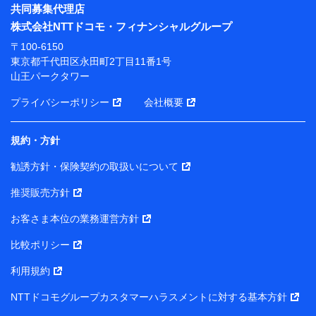
※ パーソナルデータダッシュボードの「第三者提供の
共同募集代理店
管理」の設定状態にかかわらず、共同利用する場合があ
株式会社NTTドコモ・フィナンシャルグループ
ります。
〒100-6150
※ dポイントクラブ会員ではないお客さま（2019年12
東京都千代田区永田町2丁目11番1号
月11日以降、一度もdポイントクラブ会員であったこと
山王パークタワー
がないお客さまに限る）に関する、2019年12月10日以
前に取得した個人データは、こちら の利用目的の範囲内
プライバシーポリシー
会社概要
に限って共同利用します。
規約・方針
当社は株式会社NTTドコモ・フィナンシャルグループ
との間で、以下のとおり個人データを共同利用しま
勧誘方針・保険契約の取扱いについて
す。
推奨販売方針
【共同して利用される利用データの項目】
当社または株式会社NTTドコモ・フィナンシャルグルー
お客さま本位の業務運営方針
プがサービス提供等を通じて取得した、以下の情報など
比較ポリシー
の個人データ
基本情報
利用規約
氏名、電話番号、メールアドレス、お客さまの識別子、属
NTTドコモグループカスタマーハラスメントに対する基本方針
性、連絡先、dポイントサービスのご利用に関する情報。例
として、dポイントカード番号、性別、年齢、家族構成、住