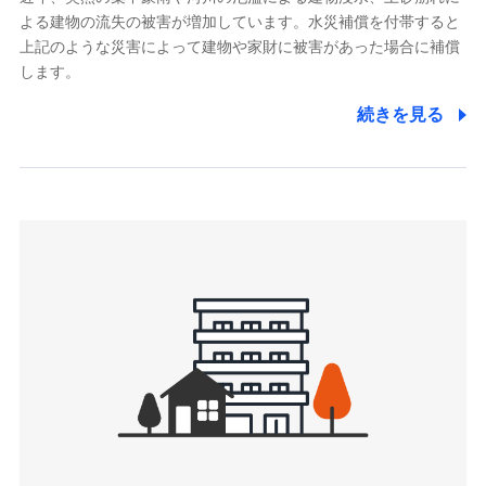
よる建物の流失の被害が増加しています。水災補償を付帯すると
郵便、電話、およびＥメール等により、当社と取引のあるも
しくは委託を受けている保険会社・提携会社の保険その他に
上記のような災害によって建物や家財に被害があった場合に補償
関する情報を提供し、金融商品等の契約を勧奨するため、ま
します。
た維持管理等の委託業務遂行のため、またそれらに付帯、関
連する当社および提携会社のサービスを案内、提供するため
続きを見る
（なお、当社は複数の保険会社と取引があり、取得した個人
情報を取引のある他の保険会社の商品・サービスをご提案す
るために利用させていただくことがあります。）
上記に係る連絡・手続き・管理等付帯業務を行うため
3.セミナー募集サイトから取得した個人情報
各種セミナーの案内、開催のため
上記に係る連絡・手続き・管理等付帯業務を行うため
4.家族・友達紹介にて取得した個人情報
被紹介者への連絡、及び当社と取引のあるもしくは委託を受
けている保険会社・提携会社の保険その他に関する情報を提
供し、金融商品等の契約を勧奨するため
アンケートやキャンペーン等の実施のため
上記に係る連絡・手続き・管理等付帯業務を行うため