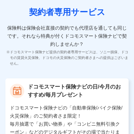
契約者専用サービス
10.受託業務の 個人情報
受託業務の遂行およびこれらに準ずる業務の遂行のため
保険料は保険会社直接の契約でも代理店を通しても同じ
です。
それなら特典が付くドコモスマート保険ナビで契
11.マイカー通勤管理クラウド並びに法人向けASPサー
ビスに関してのお問い合わせ情報
約しませんか？
各種お問い合わせに対応するため
ドコモスマート保険ナビ提供の契約者専用サービスは、ソニー損保、ドコ
当社のサービスに関する情報提供や、皆様に有用なお知らせ
モの賃貸火災保険、ドコモの火災保険のご契約者さまへの提供はございま
をお送りするため
せん。
アンケートの送付のため
当社のサービスや媒体の運営改善に必要なデータを解析し、
分析するため
当社の対応品質向上やお問い合わせ内容の正確な把握のため
ドコモスマート保険ナビの日/今月のお
個人情報保護管理者の職名、連絡先
すすめ/毎月プレゼント
株式会社ドコモ・インシュアランス 営業部長
〒103-0013 東京都中央区日本橋人形町2-14-10 アー
ドコモスマート保険ナビの「自動車保険/バイク保険/
バンネット日本橋ビル 3F
火災保険」のご契約者さま限定！
株式会社ドコモ・インシュアランス
毎月抽選で「お買い物券」や「コンビニ無料引換ク
ーポン」などのデジタルギフトがその場で当たりま