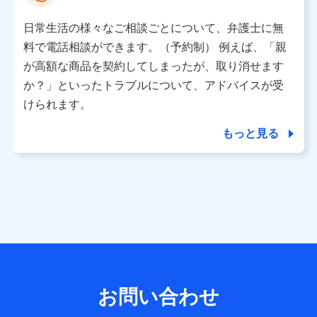
として、dポイントカード番号、性別、年齢、家族構成、住
所、dポイント残高、dポイント利用履歴などが含まれます。
日常生活の様々なご相談ごとについて、弁護士に無
利用情報
料で電話相談ができます。（予約制） 例えば、「親
当社又は株式会社NTTドコモが提供する各種サービスなどの
ご契約・ご利用などに関する情報。例として、当社又は株式
が高額な商品を契約してしまったが、取り消せます
会社NTTドコモが提供する各種サービスのご契約状態・ご利
か？」といったトラブルについて、アドバイスが受
用履歴インターネット利用時の行動に関する情報、アプリケ
ーション利用時の行動に関する情報、購入されたサービスや
けられます。
商品の名称・購入場所・決済に関する情報、アンケートの回
答に関する情報などが含まれます。
もっと見る
保険関連サービス情報
当社又は株式会社NTTドコモが提供する保険関連サービスに
関して取得し、又は保有する情報。例として、見積請求受付
時、資料請求受付時又はユーザー登録受付時に提供いただい
た情報（氏名、住所、生年月日、性別、保険契約者と被保険
者の関係、保険加入の目的、保険商品の内容、保険料、保険
料のお支払方法、車のメーカーや走行距離などの情報、建物
の構造や築年数などの情報、ペットの種類や年齢など）及び
お客様との応対記録 （お客様に提示した比較見積の試算結
果情報、メールマガジンを提供した際のメール内容や送信履
歴の情報及び保険の更改案内等を提供した際のメール内容や
送信履歴などの情報）が含まれます。
お問い合わせ
保険契約情報