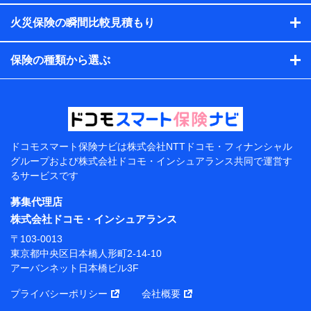
す。）
火災保険の瞬間比較見積もり
各種セミナーの開催のため
コンサルティングサービスの実施のため
アンケートやキャンペーン等の実施のため
保険の種類から選ぶ
上記に係る案内・手続き・管理等付帯業務を行うため
【当該個人データの管理について責任を有する者の名
称・住所・代表者名】
当該個人データを取り扱う各共同利用者（詳細は次のと
おり）
ドコモスマート保険ナビは
株式会社NTTドコモ・フィナンシャル
東京都千代田区永田町2丁目11番1号 山王パークタワー
グループおよび
株式会社ドコモ・インシュアランス共同で
運営す
株式会社NTTドコモ 代表取締役社長 前田 義晃
るサービスです
東京都中央区日本橋人形町2-14-10 アーバンネット日
募集代理店
本橋ビル 3F
株式会社ドコモ・インシュアランス
株式会社ドコモ・インシュアランス 代表取締役社
〒103-0013
長 吉村 忠義
東京都中央区日本橋人形町2-14-10
アーバンネット日本橋ビル3F
※ 当社および株式会社NTTドコモは、お客さまの情報
を利用させていただくにあたっては、「NTTドコモ パー
プライバシーポリシー
会社概要
ソナルデータ憲章」に定める行動原則を順守します 。