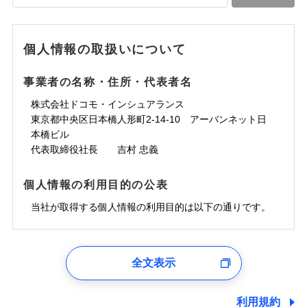
落雷
う）災、雪災
水道管修理費用
水道管修理費用
※4
対面
破裂・爆発
地震火災費用
水災
地震火災費用
盗難
※5
ランキングをもっと見る
ランキングをもっと見る
水濡れ
始期日
2025/10/01
※1
水災
盗難
騒擾（じょう）
個人情報の取扱いについて
適用される割引
建築年割引
その他付帯される
水濡れ
外部からの落下・
破損・汚損
修理付帯費用
※1
費用の補償
騒擾（じょう）
飛来・衝突
※1水災料率は最低リスク区分を適用
外部からの落下・
破損・汚損
事業者の名称・住所・代表者名
付帯サービス
住まいの緊急かけつけサービス
説明事項
※2雑危険（盗難を除く）および破汚
飛来・衝突
損において、自己負担額5万円
インターネット割引
株式会社ドコモ・インシュアランス
適用される割引
指定工務店割引
クレジットカード
東京都中央区日本橋人形町2-14-10 アーバンネット日
募集文書番号
建築年割引
コンビニ払い
補償内容
補償内容
本橋ビル
払込方法
口座振替
代表取締役社長 吉村 忠義
その他条件
指定工務店特約
※6
銀行振込
上半期
新規契約数ランキング
免責金額（自己負
免責金額（自己負
免責金額なし
免責金額なし
個人情報の利用目的の公表
※1
担額）
担額）
すまいのサポート24
補償内容
一括払
当社火災保険新規契約者数より算出[
当社が取得する個人情報の利用目的は以下の通りです。
年
月]（ドコモスマート保険
リフォーム相談サービス
支払方法
年払い
付帯サービス
臨時費用
ナビ調べ）
臨時費用
ドコモスマート保険ナビ編集部の評価
長期優良住宅の維持保全サポートサー
月払い
損害防止費用
免責金額（自己負
ビス
損害防止費用
1.見積請求受付時、資料請求受付時、ユーザー登録受
免責金額なし
担額）
残存物取片づけ費用
残存物取片づけ費用
付時
付帯される費用の
付帯される費用保
ネット申込
ソニー損保の新ネット火災保険は、補償の組合せが
全文表示
補償
クレジットカード
険金
失火見舞費用
失火見舞費用
※2
申込方法
郵送
ユーザー登録受付および、管理のため
自由だから、必要な補償に絞って選べます。
臨時費用
コンビニ払い
水道管修理費用
水道管修理費用
郵便、電話、およびＥメール等により、当社と取引のあるも
※3
対面
払込方法
しかも、「地震上乗せ特約（全半損時のみ）」で、
損害防止費用
しくは委託を受けている保険会社・提携会社の保険その他に
口座振替
利用規約
地震火災費用
地震火災費用
※4