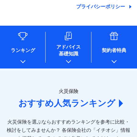
地震の被害にも最大100％で備えられます。
ランキングをもっと見る
関する情報を提供し、金融商品等の契約を勧奨するため、ま
残存物取片づけ費用
付帯される費用保
銀行振込
始期日
2025/10/01
プライバシーポリシー
た維持管理等の委託業務遂行のため、またそれらに付帯、関
険金
失火見舞費用
適用される割引
建築年割引
その他付帯される
連する当社および提携会社のサービスを案内、提供するため
修理付帯費用
費用の補償
水道管修理費用
一括払
※1雑危険（盗難を除く）および破汚
（なお、当社は複数の保険会社と取引があり、取得した個人
説明事項
付帯サービス
住まいの緊急かけつけサービス
地震火災費用
支払方法
損において、自己負担額5万円
年払い
情報を取引のある他の保険会社の商品・サービスをご提案す
インターネット割引
るために利用させていただくことがあります。）
月払い
ソニー損害保険株式会社で
各種セミナーの開催のため
適用される割引
指定工務店割引
保険証券の不発行に関する特約（500
クレジットカード
募集文書番号
適用される割引
お見積もり
コンサルティングサービスの実施のため
円）
建築年割引
コンビニ払い
ネット申込
アドバイス
補償内容
アンケートやキャンペーン等の実施のため
払込方法
ランキング
契約者特典
口座振替
申込方法
郵送
基礎知識
上記に係る案内・手続き・管理等付帯業務を行うため
その他条件
住まいのアシスタンスサービス
※2
その他条件
指定工務店特約
※5
見積もりや保険会社とのご契約に先立ち、当社が提供する
銀行振込
対面
* 当社が委託を受けている保険会社の情報は、保険会社
免責金額（自己負
ドコモスマート保険ナビの利用規約と個人情報の取扱いに
のホームページに掲載しておりますので、ご確認くださ
免責金額なし
WEB見積もり+メールアドレス登録後
担額）
すまいのサポート24
同意いただく必要があります。詳細について、以下をご確
一括払
始期日
2024/10/01
い。
から4営業日+1日以降、お客さまが決
備考
認ください。
リフォーム相談サービス
ドコモスマート保険ナビ編集部の評価
支払方法
年払い
付帯サービス
済した時点で保険のお申し込みと完了
臨時費用
長期優良住宅の維持保全サポートサー
※1損害割合が30%未満の場合は定率
■損害保険
ドコモスマート保険ナビサービス利用規約
となります。
月払い
火災保険
ビス
損害防止費用
払、水災料率は最低リスク区分を適用
あいおいニッセイ同和損害保険株式会社
当社による個人情報の取扱いについて（プライバシー
ソニー損保の新ネット火災保険は、補償の組合せが
※2破損・汚損、水ぬれは自己負担額
残存物取片づけ費用
付帯される費用保
おすすめ人気ランキング
(https://www.aioinissaydowa.co.jp/)
ネット申込
クレジットカード
ポリシー）
※3
自由だから、必要な補償に絞って選べます。
5万円 建物が築15年以上または建築
クレジットカード
険金
失火見舞費用
アクサ損害保険株式会社 (https://www.axa-
※2
申込方法
郵送
コンビニ払い
年不明の場合、風災・雹（ひょう）
しかも、「地震上乗せ特約（全半損時のみ）」で、
払込方法
コンビニ払い
direct.co.jp/)
水道管修理費用
※3
災・雪災の自己負担額は5万円
対面
口座振替
払込方法
地震の被害にも最大100％で備えられます。
口座振替
火災保険を選ぶならおすすめランキングを参考に比較・
アニコム損害保険株式会社 (https://www.anicom-
※3失火見舞費用の取扱いはなし
地震火災費用
※4
銀行振込
説明事項
※4水道管修理費用の取扱いはなし
sompo.co.jp/)
銀行振込
検討をしてみませんか？
始期日
2025/10/01
各保険会社の「イチオシ」情報
（破損・汚損等危険補償特約で補償対
東京海上ダイレクト損害保険株式会社
その他付帯される