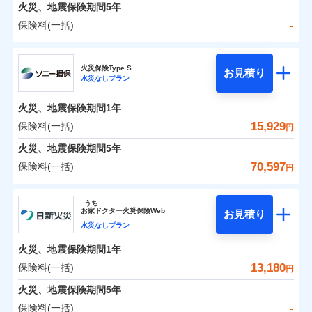
火災 1年
地震 1年
火災、地震保険期間
5年
-
保険料(一括)
0
9,051
3,300
建物
円
円
円
日新火災海上保険株式会社
火災保険Type S
お見積り
水災なしプラン
0
4,315
990
日新火災海上保険株式会社のおすすめポイント
家財
円
円
円
火災、地震保険期間
1年
保険料（一括）内訳
01
POINT
15,929
保険料(一括)
円
火災 1年
地震 1年
火災、地震保険期間
5年
70,597
保険料(一括)
円
イチオシ
02
POINT
-
6,600
3,300
建物
円
円
ソニー損害保険株式会社
うち
ソニー損保の新ネット火災保険は、補償の組合せが自
お
家
ドクター火災保険Web
お見積り
-
4,080
990
ソニー損害保険株式会社のおすすめポイント
家財
由だから、必要な補償に絞って選べます。
円
円
水災なしプラン
しかも「地震上乗せ特約（全半損時のみ）」で、地震
火災、地震保険期間
1年
保険料（一括）内訳
01
POINT
の被害にも火災保険の保険金額に対して最大100％で備
13,180
保険料(一括)
円
えられます（一部損は対象外）。
火災 1年
地震 1年
火災、地震保険期間
5年
-
保険料(一括)