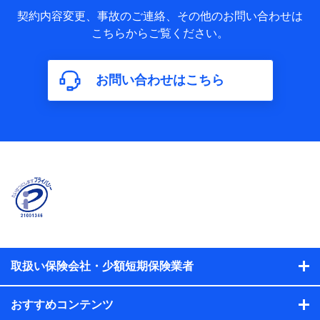
当社又は株式会社NTTドコモが取得し、又は保有する保険契
約に関する情報。例として、保険契約者及び被保険者の氏
契約内容変更、事故のご連絡、その他のお問い合わせは
名、住所、生年月日、性別、保険契約者と被保険者の関係、
こちらからご覧ください。
保険加入の目的、保険商品の内容、保険料、保険料のお支払
方法、車のメーカーや走行距離などの情報、建物の構造や築
年数などの情報、ペットの種類や年齢などの情報などが含ま
お問い合わせはこちら
れます。
【共同して利用する者の範囲】
当社
株式会社NTTドコモ
【利用する者の利用目的】
当社又は株式会社NTTドコモが提供する保険関連サービスに
おけるユーザ登録受付および管理のため
当社又は株式会社NTTドコモと取引のあるもしくは委託を受
けている保険会社・提携会社の保険その他に関する情報を提
供するため、また維持管理等の委託業務遂行のため、またそ
れらに付帯、関連する当社、株式会社NTTドコモおよび提携
会社のサービスを案内、提供するため
取扱い保険会社・少額短期保険業者
（各サービスで取得したサービス利用履歴、ウェブサイトの
閲覧履歴、購買履歴、ご契約内容等のパーソナルデータを分
おすすめコンテンツ
析して、お客さまの趣味・嗜好・傾向に応じたサービス・商
品等に関するご提案や広告の配信等を行うことがありま