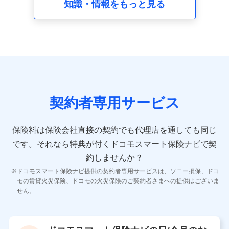
知識・情報をもっと見る
8.取引先個人情報
取引先としての選定業務、営業情報の提供業務、契約締結手
続き業務、取引管理業務、およびこれらに準ずる業務の遂行
のため
9.お問い合わせ情報
各種お問い合わせに対応するため
契約者専用サービス
10.受託業務の 個人情報
受託業務の遂行およびこれらに準ずる業務の遂行のため
保険料は保険会社直接の契約でも代理店を通しても同じ
です。
それなら特典が付くドコモスマート保険ナビで契
11.マイカー通勤管理クラウド並びに法人向けASPサー
ビスに関してのお問い合わせ情報
約しませんか？
各種お問い合わせに対応するため
ドコモスマート保険ナビ提供の契約者専用サービスは、ソニー損保、ドコ
当社のサービスに関する情報提供や、皆様に有用なお知らせ
モの賃貸火災保険、ドコモの火災保険のご契約者さまへの提供はございま
をお送りするため
せん。
アンケートの送付のため
当社のサービスや媒体の運営改善に必要なデータを解析し、
分析するため
当社の対応品質向上やお問い合わせ内容の正確な把握のため