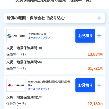
火災保険会社別見積もり結果（保険料一覧）
補償の範囲・保険会社で絞り込む
火災保険Type S
お見積り
オールリスクプラン
火災、地震保険期間
1年
13,884
保険料(一括)
円
火災、地震保険期間
5年
61,721
保険料(一括)
円
ソニー損害保険株式会社
iehoいえほ（補償選択型住宅用火災保
お見積り
険）
ソニー損害保険株式会社のおすすめポイント
オールリスクプラン
火災、地震保険期間
1年
保険料（一括）内訳
01
POINT
12,180
保険料(一括)
円