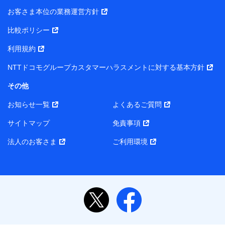
当社または株式会社NTTドコモ・フィナンシャルグルー
お客さま本位の業務運営方針
プがサービス提供等を通じて取得した、以下の情報など
比較ポリシー
の個人データ
基本情報
利用規約
氏名、電話番号、メールアドレス、お客さまの識別子、属
NTTドコモグループカスタマーハラスメントに対する基本方針
性、連絡先、dポイントサービスのご利用に関する情報。例
として、dポイントカード番号、性別、年齢、家族構成、住
その他
所、dポイント残高、dポイント利用履歴などが含まれます。
利用情報
お知らせ一覧
よくあるご質問
当社または株式会社NTTドコモ・フィナンシャルグループが
提供する各種サービスなどのご契約・ご利用などに関する情
サイトマップ
免責事項
報。例として、当社または株式会社NTTドコモ・フィナンシ
ャルグループが提供する各種サービスのご契約状態・ご利用
法人のお客さま
ご利用環境
履歴インターネット利用時の行動に関する情報、アプリケー
ション利用時の行動に関する情報、購入されたサービスや商
品の名称・購入場所・決済に関する情報、アンケートの回答
に関する情報などが含まれます。
保険関連サービス情報
当社または株式会社NTTドコモ・フィナンシャルグループが
提供する保険関連サービスに関して取得し、又は保有する情
報。例として、見積請求受付時、資料請求受付時又はユーザ
ー登録受付時に提供いただいた情報（氏名、住所、生年月