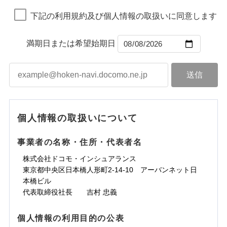
地震の被害にも最大100％で備えられます。
ランキングをもっと見る
ランキングをもっと見る
損害防止費用
引をご用意！
一括払
下記の利用規約及び個人情報の取扱いに同意します
残存物取片づけ費用
付帯される費用保
すまいのサポート24
一括払
支払方法
年払い
補償の範囲
？
03
険金
POINT
失火見舞費用
リフォーム相談サービス
支払方法
年払い
月払い
付帯サービス
水道管修理費用
補償の範囲
長期優良住宅の維持保全サポートサー
※2
？
03
満期日または希望始期日
POINT
月払い
ビス
地震火災費用
ネット申込
上半期
新規契約数ランキング
ソニー損害保険株式会社で
火災
風災・雹（ひょ
ネット申込
申込方法
郵送
落雷
う）災、雪災
お見積もり
クレジットカード
建築年割引
補償内容
火災
補償内容
風災・雹（ひょ
申込方法
破裂・爆発
郵送
対面
適用される割引
当社火災保険新規契約者数より算出[
年
月]（ドコモスマート保険
落雷
コンビニ払い
う）災、雪災
インターネット割引
対面
払込方法
破裂・爆発
ナビ調べ）
口座振替
見積もりや保険会社とのご契約に先立ち、当社が提供する
水災
盗難
始期日
2026/01/01
水濡れ
免責金額（自己負
水まわりサービス（24時間サポー
免責金額（自己負
銀行振込
ドコモスマート保険ナビの利用規約と個人情報の取扱いに
始期日
2025/10/01
※1
免責金額なし
免責金額なし
水災
※1
盗難
騒擾（じょう）
個人情報の取扱いについて
担額）
ト）
担額）
同意いただく必要があります。詳細について、以下をご確
※1損害割合が30%未満の場合は定率
水濡れ
外部からの落下・
破損・汚損
※1
カギあけサービス（24時間サポー
認ください。
騒擾（じょう）
一括払
飛来・衝突
払、水災料率は最も水災リスクが低い
※1雑危険（盗難を除く）および破汚
付帯サービス
説明事項
外部からの落下・
破損・汚損
ト）
臨時費用
事業者の名称・住所・代表者名
臨時費用
水災等地を適用
支払方法
損において、自己負担額5万円
年払い
ドコモスマート保険ナビサービス利用規約
飛来・衝突
※2破損・汚損、物体の落下・飛来等/
キャッシュレス・リペアサービス
損害防止費用
損害防止費用
月払い
株式会社ドコモ・インシュアランス
当社による個人情報の取扱いについて（プライバシー
ランキングをもっと見る
騒擾、水濡れのみ自己負担額5万円
気象災害アラート
残存物取片づけ費用
残存物取片づけ費用
説明事項
付帯される費用の
募集文書番号
付帯される費用保
東京都中央区日本橋人形町2-14-10 アーバンネット日
ポリシー）
（物体の落下・飛来等/騒擾、水濡れ
補償
険金
失火見舞費用
失火見舞費用
ネット申込
※2
本橋ビル
は建物のみ自己負担あり）
※保険料は下の場合の築年月で計算し
水道管修理費用
水道管修理費用
申込方法
※3水道管修理費用の取扱いはなし
郵送
※3
代表取締役社長 吉村 忠義
ています。
※4一括払・年払のみ、コンビニ・ペ
地震火災費用
地震火災費用
対面
※4
新築：2026年1月
上半期
新規契約数ランキング
イジー（番号通知方式）
備考
築5年：2021年1月
個人情報の利用目的の公表
適用される割引
建築年割引
補償内容
その他付帯される
始期日
2024/10/01
築10年：2016年1月