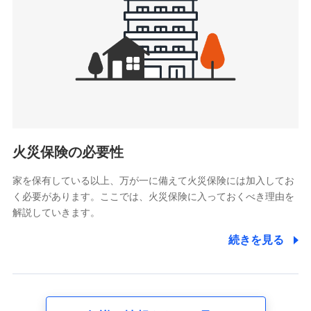
4.家族・友達紹介にて取得した個人情報
被紹介者への連絡、及び当社と取引のあるもしくは委託を受
けている保険会社・提携会社の保険その他に関する情報を提
供し、金融商品等の契約を勧奨するため
アンケートやキャンペーン等の実施のため
上記に係る連絡・手続き・管理等付帯業務を行うため
5.通話録音にて取得する情報
電話対応の品質向上およびお問合せ内容の正確な把握のため
火災保険の必要性
家を保有している以上、万が一に備えて火災保険には加入してお
6.採用応募者の個人情報
く必要があります。ここでは、火災保険に入っておくべき理由を
採用選考および入社手続を実施するため
解説していきます。
7.社員（従業者）の個人情報
続きを見る
人事･勤怠･健康・労務等の管理、給与支給、福利厚生・採用
退職関連処理等の各種手続きのため、当社と従業員または従
業員同士の連絡のため