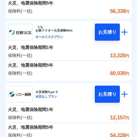
火災 1年
地震 1年
火災、地震保険期間
5年
56,338
保険料(一括)
円
0
5,279
3,300
建物
円
円
円
ジェイアイ傷害火災保険株式会社
うち
お
家
ドクター火災保険Web
お見積り
0
4,315
990
ジェイアイ傷害火災保険株式会社のおすすめポイ
家財
円
円
円
オールリスクプラン
ント
火災、地震保険期間
1年
保険料（一括）内訳
13,220
保険料(一括)
01
POINT
円
火災、地震保険期間
5年
火災 1年
地震 1年
60,030
保険料(一括)
円
イチオシ
02
POINT
日新火災海上保険株式会社
0
4,810
3,300
建物
円
円
円
ソニー損保の新ネット火災保険は、補償の組合せが自
火災保険Type S
お見積り
水災なしプラン
日新火災海上保険株式会社のおすすめポイント
由だから、必要な補償に絞って選べます。
0
3,080
990
家財
円
円
円
しかも「地震上乗せ特約（全半損時のみ）」で、地震
火災、地震保険期間
1年
保険料（一括）内訳
01
POINT
の被害にも火災保険の保険金額に対して最大100％で備
12,157
保険料(一括)
円
えられます（一部損は対象外）。
火災 1年
地震 1年
火災、地震保険期間
5年
54,228
保険料(一括)
円