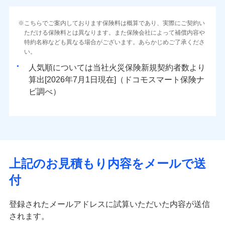
（地震保険を除きます。）
当社火災保険新規契約者数より算出[
年
月]（ドコモスマート保険
インターネット割引
対面
ナビ調べ）
減らしたコストをお客さまに還元
水災
盗難
水災
盗難
火災 1年
地震 1年
こちらでご案内しております保険料は概算であり、実際にご契約い
水濡れ
水濡れ
免責金額（自己負
水まわりサービス（24時間サポー
免責金額（自己負
自分に必要な補償を選べる、だから保険料にムダが
始期日
2025/10/01
※1
免責金額なし
免責金額なし
ただける保険料とは異なります。また保険会社によって補償内容や
※1
※2
騒擾（じょう）
騒擾（じょう）
担額）
ト）
担額）
ない！
外部からの落下・
破損・汚損
外部からの落下・
特約名称なども異なる場合がございます。あらかじめご了承くださ
破損・汚損
イチオシ
02
POINT
0
6,800
3,300
建物
円
円
円
カギあけサービス（24時間サポー
飛来・衝突
飛来・衝突
い。
※1水災料率は最低リスク区分を適用
地震保険もセットOK！
付帯サービス
ト）
臨時費用
臨時費用
説明事項
※2雑危険（盗難を除く）および破汚
まさかのときも安心！全国の優良工務店とタッグを
人気順については当社
新規契約者数より
「iehoいえほ」（補償選択型住宅用火災保険）
キャッシュレス・リペアサービス
損害防止費用
損において、自己負担額5万円
損害防止費用
0
2,220
990
家財
円
組み、「高品質な修理」と「保険金のお支払」をワ
円
円
算出[
年
月
日現在]（ドコモスマート保険ナ
ランキングをもっと見る
気象災害アラート
残存物取片づけ費用
残存物取片づけ費用
付帯される費用の
付帯される費用保
ンセットで提供する火災保険です。
ビ調べ）
補償
募集文書番号
険金
失火見舞費用
失火見舞費用
※3
補償の範囲
？
03
POINT
お客さまのニーズから補償を考え、設計することで
※保険料は下の場合の築年月で計算し
水道管修理費用
水道管修理費用
※4
ています。
合理的な保険料を実現することができます。さらに
地震火災費用
地震火災費用
※5
新築：2026年1月
上半期
新規契約数ランキング
上半期
新規契約数ランキング
備考
各種割引が充実！
築5年：2021年1月
火災
風災・雹（ひょ
適用される割引
建築年割引
その他付帯される
大切な住まいを守るための各種サポート機能をご用
築10年：2016年1月
イチオシ
落雷
う）災、雪災
02
修理付帯費用
POINT
当社火災保険新規契約者数より算出[
年
月]（ドコモスマート保険
費用の補償
当社火災保険新規契約者数より算出[
年
月]（ドコモスマート保険
築15年：2011年1月
補償内容
破裂・爆発
意、住宅トラブル応急サービス「すまいのサポート
上記のお見積もり内容をメールで送
ナビ調べ）
ナビ調べ）
ドコモスマート保険ナビ編集部の評価
付帯サービス
住まいの緊急かけつけサービス
24」、住まいをメンテナンスする際の無料の「リフ
火災、自然災害、盗難などトータルでカバーし、大
インターネット割引
クレジットカード
水災
盗難
付
ォーム相談サービス」、「長期優良住宅の維持保全
切な住まいをお守りします！
水濡れ
免責金額（自己負
適用される割引
指定工務店割引
クレジットカード
コンビニ払い
※4
※1
ソニー損保の新ネット火災保険は、補償の組合せが
免責金額なし
サポートサービス」をご提供します。
※1
騒擾（じょう）
払込方法
水まわりトラブル、カギ開け対応など「住まいのア
担額）
建築年割引
コンビニ払い
口座振替
外部からの落下・
破損・汚損
自由だから、必要な補償に絞って選べます。
登録されたメールアドレスに試算いただいた内容が送信
払込方法
お家ドクター火災保険Web（すまいの保険）のお見
シスタンスサービス」が無料付帯
飛来・衝突
口座振替
銀行振込
しかも、「地震上乗せ特約（全半損時のみ）」で、
されます。
積もり・お申込みはネットで完結！
臨時費用
その他条件
指定工務店特約
補償の対象やお客さまの状況に応じたさまざまな割
※6
銀行振込