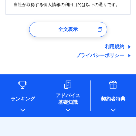
修理付帯費用
募集文書番号
費用の補償
当社火災保険新規契約者数より算出[
当社が取得する個人情報の利用目的は以下の通りです。
年
月]（ドコモスマート保険
築15年：2011年1月
ドコモスマート保険ナビ編集部の評価
補償内容
ナビ調べ）
付帯サービス
住まいの緊急かけつけサービス
※1損害割合が30%未満の場合は定率
免責金額（自己負
インターネット割引
払、水災料率は最低リスク区分を適用
クレジットカード
1.見積請求受付時、資料請求受付時、ユーザー登録受
免責金額なし
ソニー損保の新ネット火災保険は、補償の組合せが
担額）
※2破損・汚損、水ぬれは自己負担額
免責金額（自己負
適用される割引
指定工務店割引
クレジットカード
付時
コンビニ払い
※3
免責金額なし
自由だから、必要な補償に絞って選べます。
全文表示
払込方法
5万円 建物が築15年以上または建築
担額）
建築年割引
コンビニ払い
口座振替
ユーザー登録受付および、管理のため
年不明の場合、風災・雹（ひょう）
払込方法
臨時費用
しかも、「地震上乗せ特約（全半損時のみ）」で、
口座振替
郵便、電話、およびＥメール等により、当社と取引のあるも
銀行振込
災・雪災の自己負担額は5万円
臨時費用
損害防止費用
地震の被害にも最大100％で備えられます。
ドコモスマート保険ナビ編集部の評価
しくは委託を受けている保険会社・提携会社の保険その他に
その他条件
指定工務店特約
※5
利用規約
※3失火見舞費用の取扱いはなし
銀行振込
ランキングをもっと見る
損害防止費用
関する情報を提供し、金融商品等の契約を勧奨するため、ま
残存物取片づけ費用
付帯される費用保
説明事項
※4水道管修理費用の取扱いはなし
一括払
プライバシーポリシー
た維持管理等の委託業務遂行のため、またそれらに付帯、関
険金
（破損・汚損等危険補償特約で補償対
残存物取片づけ費用
失火見舞費用
付帯される費用保
すまいのサポート24
一括払
登記物件の火災保険をお申込みの方におすすめ！登記
支払方法
年払い
連する当社および提携会社のサービスを案内、提供するため
象となる場合があります。）
険金
失火見舞費用
水道管修理費用
リフォーム相談サービス
支払方法
年払い
情報の自動照合によるリアルタイム契約を実現！書類
月払い
（なお、当社は複数の保険会社と取引があり、取得した個人
付帯サービス
※5地震火災費用の取扱いはなし
水道管修理費用
地震火災費用
長期優良住宅の維持保全サポートサー
※2
情報を取引のある他の保険会社の商品・サービスをご提案す
月払い
の提出と保険会社審査にお時間をいただきません！
※6火災・風災等の事故により建物に
ソニー損害保険株式会社で
ビス
るために利用させていただくことがあります。）
地震火災費用
損害が生じたとき、日新火災がご案内
ネット申込
お見積もり
各種セミナーの開催のため
保険証券の不発行に関する特約（500
する修理業者（指定工務店）が建物の
ネット申込
申込方法
郵送
適用される割引
コンサルティングサービスの実施のため
円）
クレジットカード
修理を行います。
建築年割引
アドバイス
補償内容
申込方法
郵送
対面
適用される割引
アンケートやキャンペーン等の実施のため
ランキング
契約者特典
コンビニ払い
インターネット割引
基礎知識
見積もりや保険会社とのご契約に先立ち、当社が提供する
対面
上記に係る案内・手続き・管理等付帯業務を行うため
払込方法
その他条件
住まいのアシスタンスサービス
※2
募集文書番号
口座振替
ドコモスマート保険ナビの利用規約と個人情報の取扱いに
始期日
2026/01/01
* 当社が委託を受けている保険会社の情報は、保険会社
ジェイアイ傷害火災保険株式会社で
水まわりサービス（24時間サポー
免責金額（自己負
銀行振込
同意いただく必要があります。詳細について、以下をご確
始期日
2025/10/01
お見積もり
のホームページに掲載しておりますので、ご確認くださ
免責金額なし
WEB見積もり+メールアドレス登録後
ト）
担額）
認ください。
※1破損・汚損、物体の落下・飛来等/
い。
から4営業日+1日以降、お客さまが決
カギあけサービス（24時間サポー
備考
一括払
騒擾、水濡れのみ自己負担額5万円
ジェイアイ傷害火災保険株式会社の
説明事項
※1水災料率は最低リスク区分を適用
ドコモスマート保険ナビサービス利用規約
済した時点で保険のお申し込みと完了
付帯サービス
ト）
臨時費用
（物体の落下・飛来等/騒擾、水濡れ
支払方法
年払い