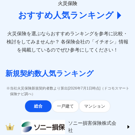
詳細を見る
■損害保険
となります。
当社による個人情報の取扱いについて（プライバシー
火災保険
説明事項
は建物のみ自己負担あり）
キャッシュレス・リペアサービス
損害防止費用
月払い
あいおいニッセイ同和損害保険株式会社
募集文書番号
ポリシー）
※2水道管修理費用の取扱いはなし
気象災害アラート
ドコモスマート保険ナビ編集部の評価
残存物取片づけ費用
付帯される費用保
おすすめ人気ランキング
(https://www.aioinissaydowa.co.jp/)
クレジットカード
※3
※3一括払・年払のみ、コンビニ・ペ
見積もりや保険会社とのご契約に先立ち、当社が提供する
険金
失火見舞費用
ネット申込
アクサ損害保険株式会社 (https://www.axa-
※2
コンビニ払い
イジー（番号通知方式）
ドコモスマート保険ナビの利用規約と個人情報の取扱いに
払込方法
※保険料は下の場合の築年月で計算し
direct.co.jp/)
水道管修理費用
申込方法
郵送
※3
全国の優良工務店とタッグを組み、「高品質な修理」
口座振替
同意いただく必要があります。詳細について、以下をご確
ています。
火災保険を選ぶならおすすめランキングを参考に比較・
アニコム損害保険株式会社 (https://www.anicom-
地震火災費用
対面
※4
募集文書番号
と「保険金のお支払」をワンセットで提供する火災保
銀行振込
認ください。
新築：2026年1月
備考
sompo.co.jp/)
検討をしてみませんか？
各保険会社の「イチオシ」情報
築5年：2021年1月
険です。補償の選択は自由自在で、お申込みはPC・ス
ドコモスマート保険ナビサービス利用規約
東京海上ダイレクト損害保険株式会社
その他付帯される
始期日
2024/10/01
築10年：2016年1月
ドコモスマート保険ナビ編集部の評価
一括払
マホで24時間受付可能です。住宅トラブル応急サービ
を掲載しているのでぜひ参考にしてください！
修理付帯費用
当社による個人情報の取扱いについて（プライバシー
費用の補償
(https://www.e-design.net/)
築15年：2011年1月
支払方法
年払い
ス「すまいのサポート24」は水まわり、玄関カギの紛
ポリシー）
AIG損害保険株式会社
※1破損・汚損、水ぬれは自己負担額
月払い
失、ハチの巣駆除等の住宅トラブルに対応していま
ソニー損保の新ネット火災保険は、補償の組合せが
インターネット割引
(https://www.aig.co.jp/sonpo)
5万円 建物が築15年以上または建築
クレジットカード
す。さらに大切な住まいを守るための各種サポート機
自由だから、必要な補償に絞って選べます。
新規契約数人気ランキング
年不明の場合、風災・雹（ひょう）
ＳＢＩ損害保険株式会社
適用される割引
指定工務店割引
コンビニ払い
※3
ドコモスマート保険ナビ編集部の評価
ネット申込
払込方法
災・雪災の自己負担額は5万円
能をご用意。住まいをメンテナンスする際の無料の
(https://www.sbisonpo.co.jp/)
しかも、「地震上乗せ特約（全半損時のみ）」で、
建築年割引
口座振替
申込方法
※2失火見舞費用の取扱いはなし
郵送
「リフォーム相談サービス」、「長期優良住宅の維持
ジェイアイ傷害火災保険株式会社
地震の被害にも最大100％で備えられます。
当社火災保険新規契約者数より算出[2026年7月1日時点]（ドコモスマート
銀行振込
※3水道管修理費用の取扱いはなし
対面
登記物件の火災保険をお申込みの方におすすめ！登記
保全サポートサービス」をご提供しています。
(https://www.jihoken.co.jp/)
その他条件
指定工務店特約
保険ナビ調べ）
※5
説明事項
（破損・汚損等危険補償特約で補償対
情報の自動照合によるリアルタイム契約を実現！書類
ソニー損害保険株式会社
象となる場合があります。）
一括払
始期日
2026/08/01
総合
一戸建て
マンション
の提出と保険会社審査にお時間をいただきません！
(https://www.sonysonpo.co.jp/)
※4地震火災費用の取扱いはなし
すまいのサポート24
支払方法
年払い
※5火災・風災等の事故により建物に
損害保険ジャパン株式会社 (https://www.sompo-
リフォーム相談サービス
月払い
付帯サービス
※1盗難、水濡れ、騒擾（じょう）、
損害が生じたとき、日新火災がご案内
japan.co.jp/)
ソニー損害保険株式会社で
長期優良住宅の維持保全サポートサー
ソニー損害保険株式会
外部からの落下・飛来・衝突は自動付
する修理業者（指定工務店）が建物の
ＳＯＭＰＯダイレクト損害保険株式会社
日新火災海上保険株式会社で
ビス
お見積もり
帯です。
修理を行います。
ネット申込
社
(https://www.sompo-direct.co.jp/)
お見積もり
※2水まわりトラブル、カギ開け対