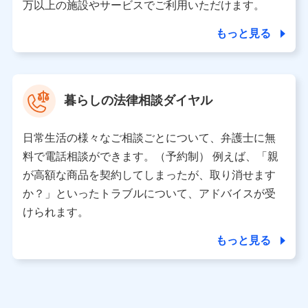
人データを共同利用します。
万以上の施設やサービスでご利用いただけます。
【共同して利用される利用データの項目】
もっと見る
当社又は株式会社NTTドコモがサービス提供等を通じて
取得した、以下の情報などの個人データ
基本情報
氏名、電話番号、メールアドレス、お客さまの識別子、属
暮らしの法律相談ダイヤル
性、連絡先、dポイントサービスのご利用に関する情報。例
として、dポイントカード番号、性別、年齢、家族構成、住
所、dポイント残高、dポイント利用履歴などが含まれます。
日常生活の様々なご相談ごとについて、弁護士に無
利用情報
料で電話相談ができます。（予約制） 例えば、「親
当社又は株式会社NTTドコモが提供する各種サービスなどの
ご契約・ご利用などに関する情報。例として、当社又は株式
が高額な商品を契約してしまったが、取り消せます
会社NTTドコモが提供する各種サービスのご契約状態・ご利
か？」といったトラブルについて、アドバイスが受
用履歴インターネット利用時の行動に関する情報、アプリケ
ーション利用時の行動に関する情報、購入されたサービスや
けられます。
商品の名称・購入場所・決済に関する情報、アンケートの回
答に関する情報などが含まれます。
もっと見る
保険関連サービス情報
当社又は株式会社NTTドコモが提供する保険関連サービスに
関して取得し、又は保有する情報。例として、見積請求受付
時、資料請求受付時又はユーザー登録受付時に提供いただい
た情報（氏名、住所、生年月日、性別、保険契約者と被保険