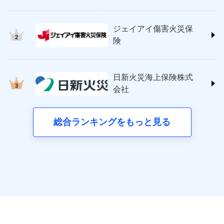
申込方法
郵送
チューリッヒ保険会社 (https://www.zurich.co.jp/)
ジェイアイ傷害火災保険株式会社で
応、ガラス破損の場合に60分までの
クレジットカード
募集文書番号
対面
見積もりや保険会社とのご契約に先立ち、当社が提供する
東京海上日動火災保険株式会社
簡易作業無料でご提供いたします。弊
お見積もり
コンビニ払い
見積もりや保険会社とのご契約に先立ち、当社が提供する
ドコモスマート保険ナビの利用規約と個人情報の取扱いに
払込方法
社提携業者にて24時間365日受付。受
ジェイアイ傷害火災保
(https://www.tokiomarine-nichido.co.jp/)
説明事項
口座振替
始期日
ドコモスマート保険ナビの利用規約と個人情報の取扱いに
2026/01/01
同意いただく必要があります。詳細について、以下をご確
付後、専門業者が対応に向かいます。
日新火災海上保険株式会社
険
ジェイアイ傷害火災保険株式会社の
銀行振込
ガラス破損の対応時間は9時～20時と
同意いただく必要があります。詳細について、以下をご確
認ください。
(https://www.nisshinfire.co.jp/)
詳細を見る
なります。
認ください。
※1損害割合が30%未満の場合は定率
ペット＆ファミリー損害保険株式会社
ドコモスマート保険ナビサービス利用規約
※3クレジットカード会社の分割払い
一括払
払、水災料率は最も水災リスクが低い
ドコモスマート保険ナビサービス利用規約
(https://www.petfamilyins.co.jp/)
当社による個人情報の取扱いについて（プライバシー
が可能なことがあります。詳しくは各
日新火災海上保険株式
水災等地を適用
支払方法
年払い
見積もりや保険会社とのご契約に先立ち、当社が提供する
ドコモスマート保険ナビ編集部の評価
説明事項
三井住友海上火災保険株式会社 (https://www.ms-
当社による個人情報の取扱いについて（プライバシー
クレジットカード会社にご確認くださ
ポリシー）
※2水道管修理費用の取扱いはなし
会社
ドコモスマート保険ナビの利用規約と個人情報の取扱いに
月払い
い。
ins.com/)
ポリシー）
※3一括払・年払のみ、コンビニ・ペ
同意いただく必要があります。詳細について、以下をご確
三井ダイレクト損害保険株式会社
イジー（番号通知方式）
全国の優良工務店とタッグを組み、「高品質な修理」
認ください。
ネット申込
募集文書番号
(https://www.mitsui-direct.co.jp/)
と「保険金のお支払」をワンセットで提供する火災保
総合ランキングをもっと見る
申込方法
郵送
ドコモスマート保険ナビサービス利用規約
募集文書番号
険です。補償の選択は自由自在で、お申込みはPC・ス
対面
当社による個人情報の取扱いについて（プライバシー
■生命保険
マホで24時間受付可能です。住宅トラブル応急サービ
ポリシー）
アクサ生命保険株式会社
ス「すまいのサポート24」は水まわり、玄関カギの紛
始期日
2024/10/01
（https://www.axa.co.jp/）
失、ハチの巣駆除等の住宅トラブルに対応していま
SBI生命保険株式会社（https://www.sbilife.co.jp/）
す。さらに大切な住まいを守るための各種サポート機
※1損害割合が30%未満の場合は定率
FWD生命保険株式会社
ドコモスマート保険ナビ編集部の評価
払、水災料率は最低リスク区分を適用
能をご用意。住まいをメンテナンスする際の無料の
（https://www.fwdlife.co.jp/）
ドコモスマート保険ナビ編集部の評価
※2失火見舞費用の取扱いはなし
「リフォーム相談サービス」、「長期優良住宅の維持
ソニー生命保険株式会社
※3水道管修理費用の取扱いはなし
チューリッヒのネット火災保険は
ダイレクト型でネッ
保全サポートサービス」をご提供しています。
（https://www.sonylife.co.jp）
説明事項
※4地震火災費用の取扱いはなし
登記物件の火災保険をお申込みの方におすすめ！登記
ト完結のお手続き・リーズナブルな保険料
に加え、
火