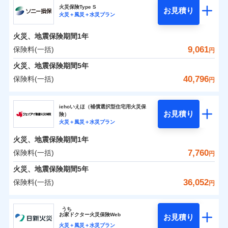
円
円
円
24」、住まいをメンテナンスする際の無料の「リフ
ソニー損保の新ネット火災保険は、補償の組合せが自
火災保険Type S
お見積り
水災
盗難
火災＋風災＋水災プラン
ォーム相談サービス」、「長期優良住宅の維持保全
日新火災海上保険株式会社のおすすめポイント
由だから、必要な補償に絞って選べます。
水濡れ
※1
0
2,180
990
サポートサービス」をご提供します。
家財
騒擾（じょう）
円
円
円
しかも「地震上乗せ特約（全半損時のみ）」で、地震
火災、地震保険期間
1年
保険料（一括）内訳
01
外部からの落下・
破損・汚損
POINT
の被害にも火災保険の保険金額に対して最大100％で備
お家ドクター火災保険Web（すまいの保険）のお見
飛来・衝突
9,061
保険料(一括)
円
えられます（一部損は対象外）。
積もり・お申込みはネットで完結！
火災 1年
地震 1年
火災、地震保険期間
5年
ランキングをもっと見る
40,796
保険料(一括)
円
補償の範囲
補償の範囲
？
0
03
4,270
3,300
？
03
POINT
建物
円
POINT
円
円
ソニー損害保険株式会社
イチオシ
02
POINT
iehoいえほ（補償選択型住宅用火災保
お見積り
険）
0
2,970
990
ソニー損害保険株式会社のおすすめポイント
家財
お客様ご自身により、ウェブサイトでお手続きを完
円
円
円
上半期
新規契約数ランキング
火災＋風災＋水災プラン
火災
風災・雹（ひょ
火災
風災・雹（ひょ
了された場合、10％のインターネット割引が適用！
落雷
う）災、雪災
落雷
う）災、雪災
火災、地震保険期間
1年
保険料（一括）内訳
01
補償内容
破裂・爆発
POINT
破裂・爆発
（地震保険を除きます。）
当社火災保険新規契約者数より算出[
年
月]（ドコモスマート保険
7,760
保険料(一括)
円
ナビ調べ）
減らしたコストをお客さまに還元
水災
盗難
水災
盗難
火災 1年
地震 1年
火災、地震保険期間
5年
水濡れ
水濡れ
免責金額（自己負
自分に必要な補償を選べる、だから保険料にムダが
※1
免責金額なし
※2
騒擾（じょう）
騒擾（じょう）
36,052
保険料(一括)
担額）
円
ない！
外部からの落下・
破損・汚損
外部からの落下・
破損・汚損
イチオシ
02
POINT
0
2,677
3,300
建物
円
円
円
飛来・衝突
飛来・衝突
ジェイアイ傷害火災保険株式会社
地震保険もセットOK！
臨時費用
うち
まさかのときも安心！全国の優良工務店とタッグを
「iehoいえほ」（補償選択型住宅用火災保険）
お
家
ドクター火災保険Web
お見積り
損害防止費用
0
2,094
990
ジェイアイ傷害火災保険株式会社のおすすめポイ
家財
円
組み、「高品質な修理」と「保険金のお支払」をワ
円
円
火災＋風災＋水災プラン
ランキングをもっと見る