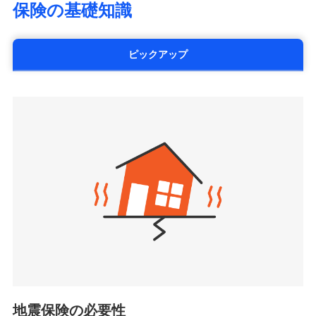
SOMPOひまわり生命保険株式会社
保険の基礎知識
※5火災・風災等の事故により建物に
情報の自動照合によるリアルタイム契約を実現！書類
災に対する補償に加え、すべてのプランに盗難等がつ
（https://www.himawari-life.co.jp/）
損害が生じたとき、日新火災がご案内
の提出と保険会社審査にお時間をいただきません！
いており、
社会問題などを考慮された幅広い補償が特
する修理業者（指定工務店）が建物の
第一ネオ生命保険株式会社
修理を行います。
長です。
失火見舞金など付帯される費用保険金も多
（https://neofirst.co.jp/）
ピックアップ
く、ダイレクトでありながら充実した補償が魅力で
大樹生命保険株式会社（https://www.taiju-
日新火災海上保険株式会社で
募集文書番号
life.co.jp）
お見積もり
す。
太陽生命保険株式会社（https://www.taiyo-
ジェイアイ傷害火災保険株式会社で
seimei.co.jp）
見積もりや保険会社とのご契約に先立ち、当社が提供する
お見積もり
チューリッヒ生命保険株式会社
ドコモスマート保険ナビの利用規約と個人情報の取扱いに
（https://www.zurichlife.co.jp/）
同意いただく必要があります。詳細について、以下をご確
ジェイアイ傷害火災保険株式会社の
東京海上日動あんしん生命保険株式会社
チューリッヒ保険会社で
認ください。
詳細を見る
ドコモスマート保険ナビ編集部の評価
（https://www.tmn-anshin.co.jp/）
お見積もり
ドコモスマート保険ナビサービス利用規約
なないろ生命保険株式会社
（https://www.nanairolife.co.jp/）
当社による個人情報の取扱いについて（プライバシー
チューリッヒ保険会社の
全国の優良工務店とタッグを組み、「高品質な修理」
見積もりや保険会社とのご契約に先立ち、当社が提供する
ポリシー）
日本生命保険相互会社
詳細を見る
ドコモスマート保険ナビの利用規約と個人情報の取扱いに
と「保険金のお支払」をワンセットで提供する火災保
（https://www.nissay.co.jp）
同意いただく必要があります。詳細について、以下をご確
険です。補償の選択は自由自在で、お申込みはPC・ス
はなさく生命保険株式会社
認ください。
マホで24時間受付可能です。住宅トラブル応急サービ
見積もりや保険会社とのご契約に先立ち、当社が提供する
（https://www.life8739.co.jp/）
ドコモスマート保険ナビサービス利用規約
ドコモスマート保険ナビの利用規約と個人情報の取扱いに
ス「すまいのサポート24」は水まわり、玄関カギの紛
マニュライフ生命保険株式会社
同意いただく必要があります。詳細について、以下をご確
当社による個人情報の取扱いについて（プライバシー
失、ハチの巣駆除等の住宅トラブルに対応していま
（https://www.manulife.co.jp/）
地震保険の必要性
認ください。
ポリシー）
す。さらに大切な住まいを守るための各種サポート機
三井住友海上あいおい生命保険株式会社