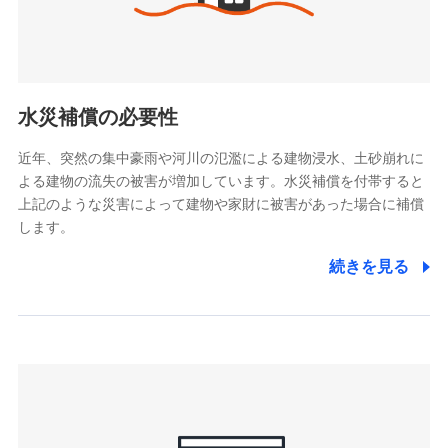
(https://www.tokiomarine-x.co.jp/)
ペットメディカルサポート株式会社
(https://pshoken.co.jp/)
リトルファミリー少額短期保険株式会社
(https://www.littlefamily-ssi.com/)
水災補償の必要性
2.共同募集を行う代理店から受領する個人情報
近年、突然の集中豪雨や河川の氾濫による建物浸水、土砂崩れに
よる建物の流失の被害が増加しています。水災補償を付帯すると
郵便、電話、およびＥメール等により、当社と取引のあるも
しくは委託を受けている保険会社・提携会社の保険その他に
上記のような災害によって建物や家財に被害があった場合に補償
関する情報を提供し、金融商品等の契約を勧奨するため、ま
します。
た維持管理等の委託業務遂行のため、またそれらに付帯、関
連する当社および提携会社のサービスを案内、提供するため
続きを見る
（なお、当社は複数の保険会社と取引があり、取得した個人
情報を取引のある他の保険会社の商品・サービスをご提案す
るために利用させていただくことがあります。）
上記に係る連絡・手続き・管理等付帯業務を行うため
3.セミナー募集サイトから取得した個人情報
各種セミナーの案内、開催のため
上記に係る連絡・手続き・管理等付帯業務を行うため