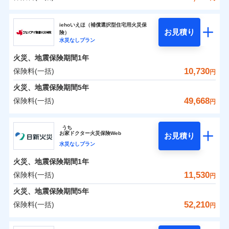
補償の範囲
？
0
03
4,850
3,300
POINT
建物
円
円
円
ソニー損害保険株式会社
イチオシ
02
POINT
iehoいえほ（補償選択型住宅用火災保
お見積り
険）
0
4,080
990
ソニー損害保険株式会社のおすすめポイント
家財
お客様ご自身により、ウェブサイトでお手続きを完
円
円
円
水災なしプラン
火災
風災・雹（ひょ
了された場合、10％のインターネット割引が適用！
落雷
う）災、雪災
火災、地震保険期間
1年
保険料（一括）内訳
01
破裂・爆発
POINT
（地震保険を除きます。）
10,730
保険料(一括)
円
減らしたコストをお客さまに還元
水災
盗難
火災 1年
地震 1年
火災、地震保険期間
5年
水濡れ
自分に必要な補償を選べる、だから保険料にムダが
※1
騒擾（じょう）
49,668
保険料(一括)
円
ない！
外部からの落下・
破損・汚損
イチオシ
02
POINT
0
4,443
3,300
建物
円
円
円
飛来・衝突
ジェイアイ傷害火災保険株式会社
地震保険もセットOK！
うち
まさかのときも安心！全国の優良工務店とタッグを
「iehoいえほ」（補償選択型住宅用火災保険）
お
家
ドクター火災保険Web
お見積り
0
3,424
990
ジェイアイ傷害火災保険株式会社のおすすめポイ
家財
円
組み、「高品質な修理」と「保険金のお支払」をワ
円
円
水災なしプラン
ント
ンセットで提供する火災保険です。
火災、地震保険期間
1年
補償の範囲
？
03
POINT
お客さまのニーズから補償を考え、設計することで
保険料（一括）内訳
11,530
保険料(一括)
01
POINT
円
合理的な保険料を実現することができます。さらに
火災、地震保険期間
5年
上半期
新規契約数ランキング
各種割引が充実！
火災 1年
地震 1年
52,210
保険料(一括)
火災
風災・雹（ひょ
円
大切な住まいを守るための各種サポート機能をご用
イチオシ
落雷
う）災、雪災
02
POINT
当社火災保険新規契約者数より算出[
年
月]（ドコモスマート保険
破裂・爆発
意、住宅トラブル応急サービス「すまいのサポート
日新火災海上保険株式会社
0
4,260
3,300
ナビ調べ）
建物