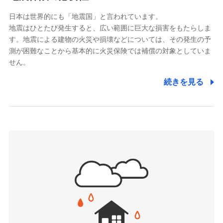
ドコモスマート保険ナビサービス利用規約
能をご用意。住まいをメンテナンスする際の無料の
（https://www.msa-life.co.jp/）
日本は世界的にも「地震国」と言われています。
メットライフ生命株式会社
当社による個人情報の取扱いについて（プライバシー
「リフォーム相談サービス」、「長期優良住宅の維持
地震はひとたび発生すると、広い範囲に巨大な損害をもたらしま
(https://www.metlife.co.jp/)
ポリシー）
保全サポートサービス」をご提供しています。
す。地震による建物の火災や損壊などについては、その発生の予
メディケア生命保険株式会社
測が困難なことから基本的に火災保険では補償の対象としていま
（https://www.medicarelife.com/）
せん。
■少額短期保険
続きを見る
株式会社アシロ少額短期保険
日新火災海上保険株式会社で
(https://kailash.co.jp/)
お見積もり
SBIいきいき少額短期保険会社 (https://www.i-
sedai.com/)
見積もりや保険会社とのご契約に先立ち、当社が提供する
SBIペット少額短期保険株式会社
ドコモスマート保険ナビの利用規約と個人情報の取扱いに
(https://www.sbipet-ssi.co.jp/)
同意いただく必要があります。詳細について、以下をご確
SBIリスタ少額短期保険会社
認ください。
(https://www.jishin.co.jp/)
スマートプラス少額短期保険株式会社
ドコモスマート保険ナビサービス利用規約
（https://www.smartplus-insurance.com/）
当社による個人情報の取扱いについて（プライバシー
チューリッヒ少額短期保険株式会社
ポリシー）
(https://www.zurichssi.co.jp/)
Tokio Marine X少額短期保険株式会社