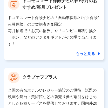
ドコモスマート保険ナビの日/今月のお
個人情報保護管理者の職名、連絡先
すすめ/毎月プレゼント
株式会社ドコモ・インシュアランス 営業部長
〒103-0013 東京都中央区日本橋人形町2-14-10 アー
ドコモスマート保険ナビの「自動車保険/バイク保険/
バンネット日本橋ビル 3F
火災保険」のご契約者さま限定！
株式会社ドコモ・インシュアランス
毎月抽選で「お買い物券」や「コンビニ無料引換ク
ーポン」などのデジタルギフトがその場で当たりま
個人情報の第三者提供について
す！
当社ではご本人の同意がある場合または法令に基づく場
合を除き、第三者に提供いたしません。
もっと見る
業務の委託
当社は利用目的の達成に必要な範囲内において個人情報
クラブオフプラス
の取り扱いの全部または一部を委託する場合がありま
す。
全国の有名ホテルやレジャー施設のご優待、話題の
個人データの共同利用
映画や舞台・美術館などの前売り券の割引をはじめ
とした各種サービスを提供しております。国内外20
当社は株式会社NTTドコモとの間で、以下のとおり個