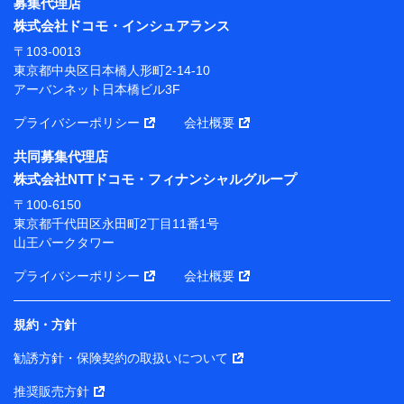
東京都中央区日本橋人形町2-14-10 アーバンネット日
募集代理店
本橋ビル 3F
株式会社ドコモ・インシュアランス
株式会社ドコモ・インシュアランス 代表取締役社
〒103-0013
長 吉村 忠義
東京都中央区日本橋人形町2-14-10
アーバンネット日本橋ビル3F
※ 当社および株式会社NTTドコモは、お客さまの情報
を利用させていただくにあたっては、「NTTドコモ パー
プライバシーポリシー
会社概要
ソナルデータ憲章」に定める行動原則を順守します 。
※ パーソナルデータダッシュボードの「第三者提供の
共同募集代理店
管理」の設定状態にかかわらず、共同利用する場合があ
株式会社NTTドコモ・フィナンシャルグループ
ります。
〒100-6150
※ dポイントクラブ会員ではないお客さま（2019年12
東京都千代田区永田町2丁目11番1号
月11日以降、一度もdポイントクラブ会員であったこと
山王パークタワー
がないお客さまに限る）に関する、2019年12月10日以
前に取得した個人データは、こちら の利用目的の範囲内
プライバシーポリシー
会社概要
に限って共同利用します。
規約・方針
当社は株式会社NTTドコモ・フィナンシャルグループ
との間で、以下のとおり個人データを共同利用しま
勧誘方針・保険契約の取扱いについて
す。
推奨販売方針
【共同して利用される利用データの項目】