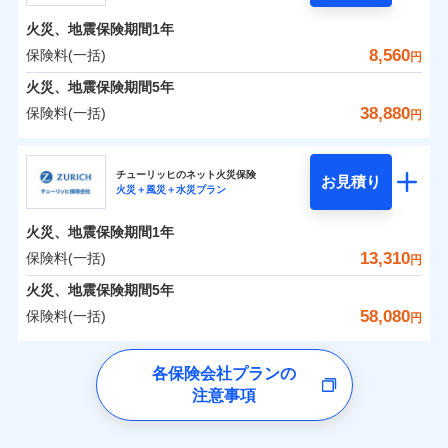
残存物取片づけ費用
付帯される費用の
ント
ンセットで提供する火災保険です。
補償
火災、地震保険期間
1年
失火見舞費用
補償の範囲
？
03
POINT
お客さまのニーズから補償を考え、設計することで
水道管修理費用
保険料（一括）内訳
8,560
保険料(一括)
01
POINT
円
合理的な保険料を実現することができます。さらに
地震火災費用
火災、地震保険期間
5年
上半期
新規契約数ランキング
上半期
新規契約数ランキング
各種割引が充実！
火災 1年
地震 1年
38,880
保険料(一括)
火災
風災・雹（ひょ
円
適用される割引
建築年割引
大切な住まいを守るための各種サポート機能をご用
イチオシ
落雷
う）災、雪災
02
POINT
当社火災保険新規契約者数より算出[
年
月]（ドコモスマート保険
当社火災保険新規契約者数より算出[
年
月]（ドコモスマート保険
補償内容
破裂・爆発
意、住宅トラブル応急サービス「すまいのサポート
日新火災海上保険株式会社
0
2,060
3,300
ナビ調べ）
建物
ナビ調べ）
円
円
円
付帯サービス
住まいの緊急かけつけサービス
24」、住まいをメンテナンスする際の無料の「リフ
ソニー損保の新ネット火災保険は、補償の組合せが自
チューリッヒのネット火災保険
お見積り
水災
盗難
火災＋風災＋水災プラン
ォーム相談サービス」、「長期優良住宅の維持保全
日新火災海上保険株式会社のおすすめポイント
由だから、必要な補償に絞って選べます。
水濡れ
免責金額（自己負
クレジットカード
免責金額なし
0
1,410
990
サポートサービス」をご提供します。
※2
家財
騒擾（じょう）
円
円
円
しかも「地震上乗せ特約（全半損時のみ）」で、地震
担額）
火災、地震保険期間
1年
コンビニ払い
保険料（一括）内訳
01
外部からの落下・
破損・汚損
POINT
払込方法
の被害にも火災保険の保険金額に対して最大100％で備
お家ドクター火災保険Web（すまいの保険）のお見
飛来・衝突
口座振替
13,310
保険料(一括)
円
えられます（一部損は対象外）。
積もり・お申込みはネットで完結！
臨時費用
銀行振込
火災 1年
地震 1年
火災、地震保険期間
5年
ランキングをもっと見る
ランキングをもっと見る
損害防止費用
58,080
保険料(一括)
残存物取片づけ費用
円
付帯される費用保
一括払
補償の範囲
補償の範囲
？
0
03
1,840
3,300
？
03
険金
POINT
建物
円
POINT
円
円
失火見舞費用
支払方法
年払い
チューリッヒ保険会社
イチオシ
02
POINT
水道管修理費用
※3
各保険会社プランの
月払い
地震火災費用
注意事項
0
2,430
990
チューリッヒ保険会社のおすすめポイント
家財
お客様ご自身により、ウェブサイトでお手続きを完
円
円
円
上半期
新規契約数ランキング
火災
風災・雹（ひょ
火災
風災・雹（ひょ
ネット申込
了された場合、10％のインターネット割引が適用！
落雷
う）災、雪災
落雷
う）災、雪災
建築年割引
保険料（一括）内訳
01
補償内容
破裂・爆発
補償内容
申込方法
POINT
破裂・爆発
郵送
適用される割引