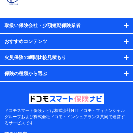
当社又は株式会社NTTドコモと取引のあるもしくは委託を受
けている保険会社・提携会社の保険その他に関する情報を提
供するため、また維持管理等の委託業務遂行のため、またそ
れらに付帯、関連する当社、株式会社NTTドコモおよび提携
会社のサービスを案内、提供するため
取扱い保険会社・少額短期保険業者
（各サービスで取得したサービス利用履歴、ウェブサイトの
閲覧履歴、購買履歴、ご契約内容等のパーソナルデータを分
おすすめコンテンツ
析して、お客さまの趣味・嗜好・傾向に応じたサービス・商
品等に関するご提案や広告の配信等を行うことがありま
す。）
火災保険の瞬間比較見積もり
各種セミナーの開催のため
コンサルティングサービスの実施のため
アンケートやキャンペーン等の実施のため
保険の種類から選ぶ
上記に係る案内・手続き・管理等付帯業務を行うため
【当該個人データの管理について責任を有する者の名
称・住所・代表者名】
当該個人データを取り扱う各共同利用者（詳細は次のと
おり）
ドコモスマート保険ナビは
株式会社NTTドコモ・フィナンシャル
東京都千代田区永田町2丁目11番1号 山王パークタワー
グループおよび
株式会社ドコモ・インシュアランス共同で
運営す
株式会社NTTドコモ 代表取締役社長 前田 義晃
るサービスです