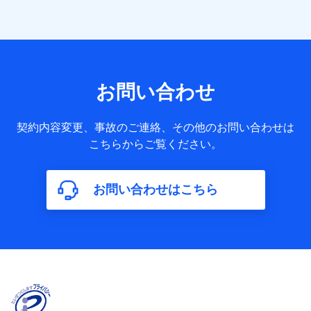
者の関係、保険加入の目的、保険商品の内容、保険料、保険
料のお支払方法、車のメーカーや走行距離などの情報、建物
の構造や築年数などの情報、ペットの種類や年齢など）及び
お客様との応対記録 （お客様に提示した比較見積の試算結
果情報、メールマガジンを提供した際のメール内容や送信履
歴の情報及び保険の更改案内等を提供した際のメール内容や
送信履歴などの情報）が含まれます。
お問い合わせ
保険契約情報
当社又は株式会社NTTドコモが取得し、又は保有する保険契
約に関する情報。例として、保険契約者及び被保険者の氏
契約内容変更、事故のご連絡、その他のお問い合わせは
名、住所、生年月日、性別、保険契約者と被保険者の関係、
こちらからご覧ください。
保険加入の目的、保険商品の内容、保険料、保険料のお支払
方法、車のメーカーや走行距離などの情報、建物の構造や築
年数などの情報、ペットの種類や年齢などの情報などが含ま
お問い合わせはこちら
れます。
【共同して利用する者の範囲】
当社
株式会社NTTドコモ
【利用する者の利用目的】
当社又は株式会社NTTドコモが提供する保険関連サービスに
おけるユーザ登録受付および管理のため